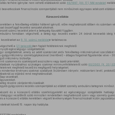
osítás terhére igénybe nem vehető ellátásokról szóló
46/1997. (XII. 17.) NM rendelet
mellékl
ti beavatkozások finanszírozás szempontjából nem minősülnek egynapos sebészeti ellátásn
Kúraszerű ellátás
eretében a fekvőbeteg-ellátási hátteret igénylő, előre meghatározott időben és számban vé
l összefüggő kezelési sorozatot alkotnak.
ozott számú kezelést jelent a betegség típusától függően.
mbuláns formában végezhető, a beteg egy kezelés esetén 24 óránál kevesebb ideig t
 kezeléseket az
R. 10. számú melléklet
e tartalmazza.
 végezhető a
(2) bekezdés
ben foglalt feltételeknek megfelelő:
nyújtó egészségügyi szolgáltatónál,
i szolgáltatónál, amely az adott szakterület aktív fekvőbeteg-intézményével szerződést 
eg-gyógyintézmény személygépkocsival (mentővel) – átlagos forgalmat figyelembe véve – 30 
gző intézmény biztosítja:
inti szakorvos és szakképzett asszisztens vagy ápoló jelenlétét,
ltatások nyújtásához szükséges szakmai minimumfeltételekről szóló
60/2003. (X. 20.) 
teleknek megfelelő kezelő és megfigyelő helyiségeket,
 mindenkor érvényes szakmai szabályok (különösen irányelv, módszertani levél, protokoll)
tásoknál az eljárási rend meghatározását,
őlap vezetését,
ógyszereket,
eteg részére zárójelentés kiadását.
egyéb gyógyszeres kezelés szempontjából az ellátott személy ambuláns betegnek minősül.
zeti és a kúraszerű ellátás szakfelügyeletét az egészségügyi szolgáltatók hatósági 
nőségügyi vezetőkről szóló miniszteri rendeletben meghatározott szerv vagy személy gyakor
és a kúraszerű ellátás keretében végzett tevékenységek finanszírozását külön jogszabály
rdetését követő 15. napon lép hatályba.
.) ESZCSM rendelethez