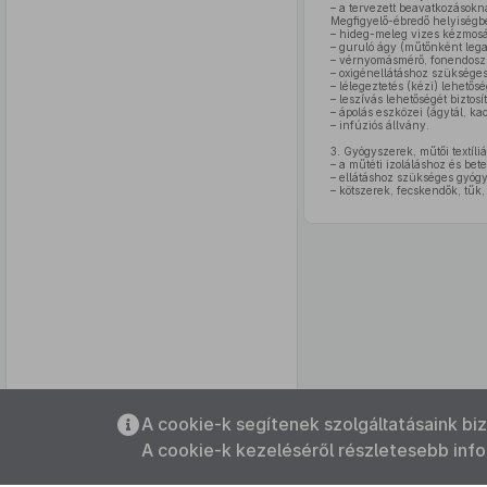
– a tervezett beavatkozásokn
Megfigyelő-ébredő helyiségb
– hideg-meleg vizes kézmosá
– guruló ágy (műtőnként lega
– vérnyomásmérő, fonendosz
– oxigénellátáshoz szüksége
– lélegeztetés (kézi) lehetősé
– leszívás lehetőségét biztosí
– ápolás eszközei (ágytál, kac
– infúziós állvány.
3.
Gyógyszerek, műtői textíli
– a műtéti izoláláshoz és bet
– ellátáshoz szükséges gyógy
– kötszerek, fecskendők, tű
Az oldalmenübe visszatéréshez
A cookie-k segítenek szolgáltatásaink bi
használhatja az
ALT + S
billentyűket.
A cookie-k kezeléséről részletesebb inf