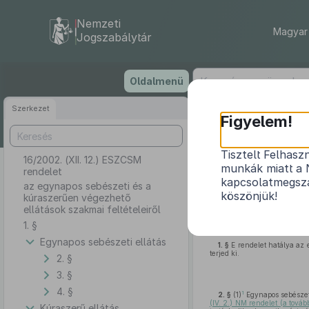
Nemzeti
Magyar 
Jogszabálytár
Ugrás
Oldalmenü
a
tartalomra
Szerkezet
Figyelem!
Tisztelt Felhasz
16/2002. (XII. 12.) ESZCSM
az egynapos seb
munkák miatt a 
rendelet
kapcsolatmegsza
az egynapos sebészeti és a
köszönjük!
kúraszerűen végezhető
ellátások szakmai feltételeiről
Az egészségügyről szóló
1
1. §
következőket rendelem el:
Egynapos sebészeti ellátás
1. §
E rendelet hatálya az 
terjed ki.
2. §
3. §
4. §
1
2. §
(1)
Egynapos sebészeti
(IV. 2.) NM rendelet (a tová
Kúraszerű ellátás