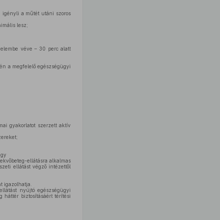
 igényli a műtét utáni szoros
imális lesz;
yelembe véve – 30 perc alatt
etén a megfelelő egészségügyi
i gyakorlatot szerzett aktív
ereket;
agy
fekvőbeteg-ellátásra alkalmas
eti ellátást végző intézettől
 igazolhatja.
kellátást nyújtó egészségügyi
áttér biztosításáért térítési