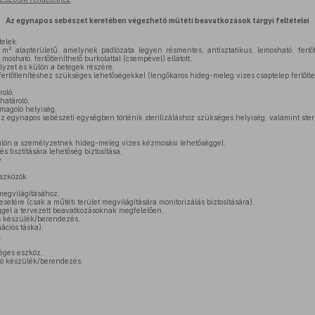
Az egynapos sebészet keretében végezhető műtéti beavatkozások tárgyi feltételei
telek:
2
5 m
alapterületű, amelynek padlózata legyen résmentes, antisztatikus, lemosható, fertőt
osható, fertőtleníthető burkolattal (csempével) ellátott,
lyzet és külön a betegek részére,
ertőtlenítéshez szükséges lehetőségekkel (lengőkaros hideg-meleg vizes csaptelep fertőtlen
roló,
határoló,
magoló helyiség,
az egynapos sebészeti egységben történik sterilizáláshoz szükséges helyiség, valamint ster
lön a személyzetnek hideg-meleg vizes kézmosási lehetőséggel,
és tisztítására lehetőség biztosítása,
.
eszközök
 megvilágításához,
etére (csak a műtéti terület megvilágítására monitorizálás biztosítására),
éggel a tervezett beavatkozásoknak megfelelően,
s készülék/berendezés,
ációs táska),
,
éges eszköz,
ító készülék/berendezés,