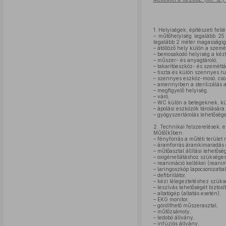
1.
Helyiségek, építészeti felté
– műtőhelyiség legalább 2
legalább 2 méter magasságig m
– átöltöző hely külön a szemé
– bemosakodó helyiség a kézf
– műszer- és anyagtároló,
– takarítóeszköz- és szeméttá
– tiszta és külön szennyes ru
– szennyes eszköz-mosó, cso
– amennyiben a sterilizálás 
– megfigyelő helyiség,
– váró,
– WC külön a betegeknek, kü
– ápolási eszközök tárolására 
– gyógyszertárolás lehetősége
2.
Technikai felszerelések, 
Műtő(k)ben:
– fényforrás a műtéti terület
– áramforrás áramkimaradás es
– műtőasztal állítási lehetős
– oxigénellátáshoz szüksége
– reanimáció kellékei (reanim
– laringoszkóp lapocsorozattal
– defibrillátor,
– kézi lélegeztetéshez szüks
– leszívás lehetőségét biztos
– altatógép (altatás esetén),
– EKG monitor,
– gördíthető műszerasztal,
– műtőzsámoly,
– ledobó állvány,
– infúziós állvány,