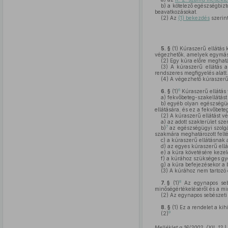
b)
a kötelező egészségbizt
beavatkozásokat.
(2)
Az
(1) bekezdés
szerin
5. §
(1)
Kúraszerű ellátás k
végezhetők, amelyek egymássa
(2)
Egy kúra előre meghatár
(3)
A kúraszerű ellátás a
rendszeres megfigyelés alatt.
(4)
A végezhető kúraszerű
6
6. §
(1)
Kúraszerű ellátás
a)
fekvőbeteg-szakellátást 
b)
egyéb olyan egészségügy
ellátására, és ez a fekvőbet
(2)
A kúraszerű ellátást vé
a)
az adott szakterület szer
7
b)
az egészségügyi szolgá
szakmára meghatározott felté
c)
a kúraszerű ellátásnak a
d)
az egyes kúraszerű ellá
e)
a kúra követésére kezel
f)
a kúrához szükséges gy
g)
a kúra befejezésekor a b
(3)
A kúrához nem tartozó 
8
7. §
(1)
Az egynapos sebés
minőségértékeléséről és a mi
(2)
Az egynapos sebészeti 
8. §
(1)
Ez a rendelet a kihi
9
(2)
Melléklet a 16/2002. (XII. 12