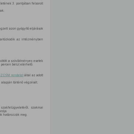
etének 3. pontjában felsorolt
ak.
gzett azon gyógyító eljárások
artózkodik az intézményben
kötött a szövődményes esetek
percen belül elérhető.
ESZCSM rendelet
által az adott
 alapján történő végzését,
szakfelügyeletéről, szakmai
olja.
ok határozzák meg.