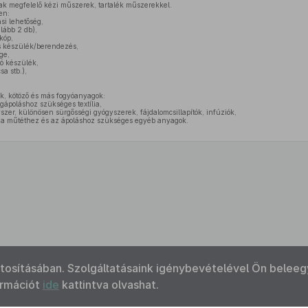
ak megfelelő kézi műszerek, tartalék műszerekkel.
en:
si lehetőség,
lább 2 db),
kóp,
s készülék/berendezés,
ge,
tó készülék,
sa stb.),
ák, kötöző és más fogyóanyagok:
egápoláshoz szükséges textília,
szer, különösen sürgősségi gyógyszerek, fájdalomcsillapítók, infúziók,
k, a műtéthez és az ápoláshoz szükséges egyéb anyagok.
ztosításában. Szolgáltatásaink igénybevételével Ön beleeg
ormációt
ide
kattintva olvashat.