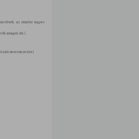
leníthető, az oldalfal legyen
ítő adagoló stb.),
ilizáló berendezés(ek),