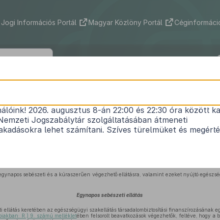
Jogi Információs Portál
Magyar Közlöny Portál
Céginformáció
16/2002. (XII. 12.) ESZCSM rendelet
nálóink! 2026. augusztus 8-án 22:00 és 22:30 óra között ka
észeti és a kúraszerűen végezhető ellátások szakm
Nemzeti Jogszabálytár szolgáltatásában átmeneti
Hatályos: 2017. 12. 13. –
kadásokra lehet számítani. Szíves türelmüket és megért
997. évi CLIV. törvény (a továbbiakban: Eütv.) 247. §
-a (2) bekezdésének f) pontjában ka
egynapos sebészeti és a kúraszerűen végezhető ellátásra, valamint ezeket nyújtó egészség
Egynapos sebészeti ellátás
 ellátás keretében az egészségügyi szakellátás társadalombiztosítási finanszírozásának eg
bbiakban: R.) 9. számú melléklet
ében felsorolt beavatkozások végezhetők, feltéve, hogy a 