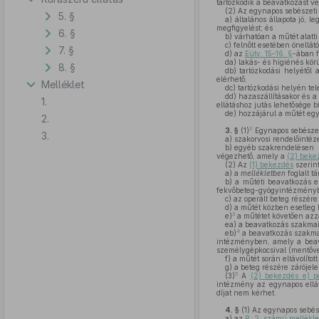
tartózkodik a beavatkozást 
(2)
Az egynapos sebészeti 
5. §
a)
általános állapota jó, 
megfigyelést; és
6. §
b)
várhatóan a műtét alatti
c)
felnőtt esetében önellátó
7. §
d)
az
Eütv. 15–16. §
-ában f
da)
lakás- és higiénés kör
8. §
db)
tartózkodási helyétől 
elérhető,
Melléklet
dc)
tartózkodási helyén telef
dd)
hazaszállításakor és a
1.
ellátáshoz jutás lehetősége biz
de)
hozzájárul a műtét egy
2.
2
3. §
(1)
Egynapos sebészeti
3.
a)
szakorvosi rendelőintéz
b)
egyéb szakrendelésen
végezhető, amely a
(2) beke
(2)
Az
(1) bekezdés
szerint
a)
a
mellékletben
foglalt tá
b)
a műtéti beavatkozás el
fekvőbeteg-gyógyintézményben
c)
az operált beteg részér
d)
a műtét közben esetleg k
3
e)
a műtétet követően azza
ea)
a beavatkozás szakmai 
4
eb)
a beavatkozás szakmai
intézményben, amely a beavat
személygépkocsival (mentővel
f)
a műtét során eltávolítot
g)
a beteg részére zárójele
5
(3)
A
(2) bekezdés e) p
intézmény az egynapos ellátá
díjat nem kérhet.
4. §
(1)
Az egynapos sebésze
a)
az
R. 2. számú mellékle