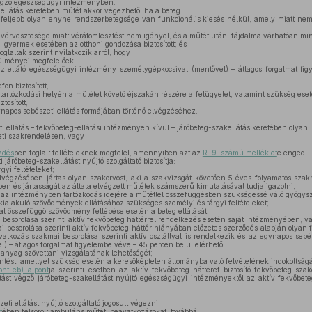
végző egészségügyi intézményben.
ellátás keretében műtét akkor végezhető, ha a beteg:
legfeljebb olyan enyhe rendszerbetegsége van funkcionális kiesés nélkül, amely miatt nem
 vérvesztesége miatt vérátömlesztést nem igényel, és a műtét utáni fájdalma várhatóan min
, gyermek esetében az otthoni gondozása biztosított; és
oglaltak szerint nyilatkozik arról, hogy
ülményei megfelelőek,
az ellátó egészségügyi intézmény személygépkocsival (mentővel) – átlagos forgalmat fig
on biztosított,
 tartózkodási helyén a műtétet követő éjszakán részére a felügyelet, valamint szükség es
tosított,
napos sebészeti ellátás formájában történő elvégzéséhez.
 ellátás – fekvőbeteg-ellátási intézményen kívül – járóbeteg-szakellátás keretében olyan
eti szakrendelésen, vagy
zdés
ben foglalt feltételeknek megfelel, amennyiben azt az
R. 9. számú melléklet
e engedi.
i járóbeteg-szakellátást nyújtó szolgáltató biztosítja:
rgyi feltételeket;
végzésében jártas olyan szakorvost, aki a szakvizsgát követően 5 éves folyamatos szakma
 és jártasságát az általa elvégzett műtétek számszerű kimutatásával tudja igazolni;
e az intézményben tartózkodás idejére a műtéttel összefüggésben szükségessé váló gyógysz
ialakuló szövődmények ellátásához szükséges személyi és tárgyi feltételeket;
l összefüggő szövődmény fellépése esetén a beteg ellátását
besorolása szerinti aktív fekvőbeteg háttérrel rendelkezés esetén saját intézményében, v
 besorolása szerinti aktív fekvőbeteg háttér hiányában előzetes szerződés alapján olyan 
kozás szakmai besorolása szerinti aktív osztállyal is rendelkezik és az egynapos sebész
) – átlagos forgalmat figyelembe véve – 45 percen belül elérhető;
t anyag szövettani vizsgálatának lehetőségét;
ntést, amellyel szükség esetén a keresőképtelen állományba való felvételének indokoltságát
ont eb) alpont
ja szerinti esetben az aktív fekvőbeteg hátteret biztosító fekvőbeteg-sza
st végző járóbeteg-szakellátást nyújtó egészségügyi intézményektől az aktív fekvőbeteg h
ti ellátást nyújtó szolgáltató jogosult végezni
t
ében felsorolt ambuláns műtéti beavatkozásokat, továbbá