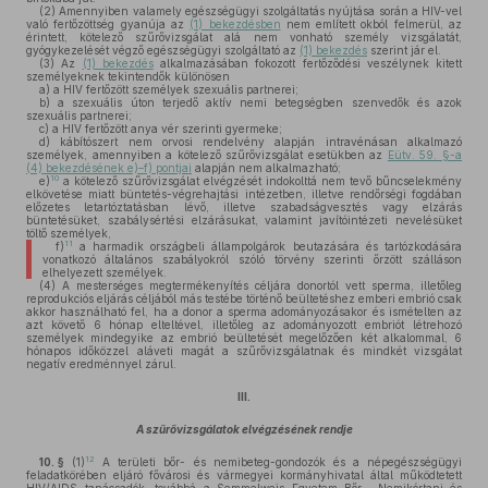
(2)
Amennyiben valamely egészségügyi szolgáltatás nyújtása során a HIV-vel
való fertőzöttség gyanúja az
(1) bekezdésben
nem említett okból felmerül, az
érintett, kötelező szűrővizsgálat alá nem vonható személy vizsgálatát,
gyógykezelését végző egészségügyi szolgáltató az
(1) bekezdés
szerint jár el.
(3)
Az
(1) bekezdés
alkalmazásában fokozott fertőződési veszélynek kitett
személyeknek tekintendők különösen
a)
a HIV fertőzött személyek szexuális partnerei;
b)
a szexuális úton terjedő aktív nemi betegségben szenvedők és azok
szexuális partnerei;
c)
a HIV fertőzött anya vér szerinti gyermeke;
d)
kábítószert nem orvosi rendelvény alapján intravénásan alkalmazó
személyek, amennyiben a kötelező szűrővizsgálat esetükben az
Eütv. 59. §-a
(4) bekezdésének e)–f) pontjai
alapján nem alkalmazható;
10
e)
a kötelező szűrővizsgálat elvégzését indokolttá nem tevő bűncselekmény
elkövetése miatt büntetés-végrehajtási intézetben, illetve rendőrségi fogdában
előzetes letartóztatásban lévő, illetve szabadságvesztés vagy elzárás
büntetésüket, szabálysértési elzárásukat, valamint javítóintézeti nevelésüket
töltő személyek,
11
f)
a harmadik országbeli állampolgárok beutazására és tartózkodására
vonatkozó általános szabályokról szóló törvény szerinti őrzött szálláson
elhelyezett személyek.
(4)
A mesterséges megtermékenyítés céljára donortól vett sperma, illetőleg
reprodukciós eljárás céljából más testébe történő beültetéshez emberi embrió csak
akkor használható fel, ha a donor a sperma adományozásakor és ismételten az
azt követő 6 hónap elteltével, illetőleg az adományozott embriót létrehozó
személyek mindegyike az embrió beültetését megelőzően két alkalommal, 6
hónapos időközzel aláveti magát a szűrővizsgálatnak és mindkét vizsgálat
negatív eredménnyel zárul.
III.
A szűrővizsgálatok elvégzésének rendje
12
10. §
(1)
A területi bőr- és nemibeteg-gondozók és a népegészségügyi
feladatkörében eljáró fővárosi és vármegyei kormányhivatal által működtetett