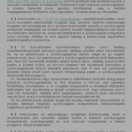
1999. évi LXXV. törvény 4. § e) pontja
szerinti prostituált által kezdeményezett, a
szexuális szolgáltatás nyújtásának feltételeként előírt kötelező szűrővizsgálatra,
a részére kiadandó orvosi igazolás kiállításának, vagy a kiállítás
1
megtagadásának feltételeire külön jogszabály
rendelkezései az irányadóak.
2. §
Amennyiben az
1. § (1)–(2) bekezdéseiben
meghatározott esetben soron
kívüli munkaköri alkalmassági vizsgálat vagy személyi higiénés alkalmassági
vizsgálat vált szükségessé és a sérülést elszenvedett személy a szűrővizsgálat
elvégzését megtagadja, az érintett személy további foglalkoztatására csak olyan
munkakörben kerülhet sor, amelynek betöltéséhez a szűrővizsgálat elvégzésére
nincs szükség, illetőleg az arra jogosult hatóság a tevékenység végzéséhez
kiadott engedélyt visszavonja.
3. §
(1)
Szervátültetés (szövetátültetés) céljára szerv, illetőleg
szövetadományozásból származó szervek, illetőleg szövetek akkor használhatók
fel, ha az adományozó a szűrővizsgálatnak aláveti magát és az negatív
eredménnyel zárul. Az adományozót a szűrővizsgálat eredményéről tájékoztatni
kell. Nem élő személyből átültetés céljára történő szerv, illetőleg szövet kivétel
esetén a kivételt kizáró, az elhunyt életében tett nyilatkozat hiányában a
szűrővizsgálatnak történő alávetést vélelmezni kell. A nem élő személyből
átültetés céljára kivett szerv (szövet) felhasználása esetén a szűrővizsgálatot
donorvérből kell elvégezni.
(2)
Vérátömlesztésre vagy vérkészítmény előállítására használt véregységek
ellenőrző szűrővizsgálatának ki kell terjednie a HIV-vel való esetleges
fertőzöttség kimutatására is. A vizsgálat elvégzéséről a véradókat előzetesen
tájékoztatni kell. Egyidejűleg a véradó nyilatkozik arról, hogy tudomása szerint
nála HIV fertőződés, illetőleg AIDS megbetegedés, valamint olyan körülmény
nem áll fent, amely a fertőződésének fokozott kockázatát veti fel.
(3)
Az adományozás céljából felajánlott anyatej megfelelő hőkezeléséről az
anyatej átadását megelőző szűrővizsgálat elvégzésének kötelezettségétől
függetlenül gondoskodni kell.
4. §
Amennyiben az egészségügyi szolgáltató tevékenysége során a
rendelkezésére álló ismeretek alapján észleli a kötelező szűrővizsgálat
elvégzésének szükségességét az erre irányuló vizsgálatokat is köteles
elvégezni, illetve elvégeztetni.
2