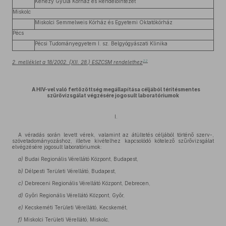
Kenézy Gyula Kórház és Rendelőintézet
Miskolc
Miskolci Semmelweis Kórház és Egyetemi Oktatókórház
Pécs
Pécsi Tudományegyetem I. sz. Belgyógyászati Klinika
22
2. melléklet a 18/2002. (XII. 28.) ESZCSM rendelethez
A HIV-vel való fertőzöttség megállapítása céljából térítésmentes
szűrővizsgálat végzésére jogosult laboratóriumok
I.
A véradás során levett vérek, valamint az átültetés céljából történő szerv-,
szövetadományozáshoz, illetve kivételhez kapcsolódó kötelező szűrővizsgálat
elvégzésére jogosult laboratóriumok:
a)
Budai Regionális Vérellátó Központ, Budapest,
b)
Délpesti Területi Vérellátó, Budapest,
c)
Debreceni Regionális Vérellátó Központ, Debrecen,
d)
Győri Regionális Vérellátó Központ, Győr,
e)
Kecskeméti Területi Vérellátó, Kecskemét,
f)
Miskolci Területi Vérellátó, Miskolc,