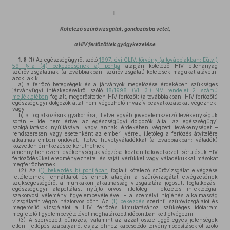
I.
Kötelező szűrővizsgálat, gondozásba vétel,
a HIV fertőzöttek gyógykezelése
1. §
(1)
Az egészségügyről szóló
1997. évi CLIV. törvény (a továbbiakban: Eütv.)
59. §-a (4) bekezdésének a) pontja
alapján kötelező HIV ellenanyag
szűrővizsgálatnak (a továbbiakban: szűrővizsgálat) kötelesek magukat alávetni
azok, akik
a)
a fertőző betegségek és a járványok megelőzése érdekében szükséges
járványügyi intézkedésekről szóló
18/1998. (VI. 3.) NM rendelet 2. számú
mellékletében
foglalt, megerősítetten HIV fertőzött (a továbbiakban: HIV fertőzött)
egészségügyi dolgozók által nem végezhető invazív beavatkozásokat végeznek,
vagy
b)
a foglalkozásuk gyakorlása, illetve egyéb jövedelemszerző tevékenységük
során – ide nem értve az egészségügyi dolgozók által az egészségügyi
szolgáltatások nyújtásával vagy annak érdekében végzett tevékenységet –
rendszeresen vagy esetenként az emberi vérrel, illetőleg a fertőzés átvitelére
alkalmas emberi ondóval, illetve hüvelyváladékkal (a továbbiakban: váladék)
közvetlen érintkezésbe kerülhetnek
amennyiben ezen tevékenységük végzése közben bekövetkezett sérülésük HIV
fertőződésüket eredményezhette, és saját vérükkel vagy váladékukkal másokat
megfertőzhetnek.
(2)
Az
(1) bekezdés b) pontjában
foglalt kötelező szűrővizsgálat elvégzése
feltételeinek fennálltáról és ennek alapján a szűrővizsgálat elvégzésének
szükségességéről a munkaköri alkalmasság vizsgálatára jogosult foglalkozás-
egészségügyi alapellátást nyújtó orvos, illetőleg – előzetes infektológiai
szakorvosi vélemény figyelembevételével – a személyi higiénés alkalmasság
vizsgálatát végző háziorvos dönt. Az
(1) bekezdés
szerinti szűrővizsgálatot és
megerősítő vizsgálatot a HIV fertőzés kimutatásához szükséges időtartam
megfelelő figyelembevételével meghatározott időpontban kell elvégezni.
(3)
A szervezett bűnözés, valamint az azzal összefüggő egyes jelenségek
elleni fellépés szabályairól és az ehhez kapcsolódó törvénymódosításokról szóló