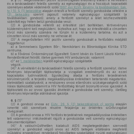
5. §
(1)
Megerősítetten pozitív szűrővizsgálati eredmény esetén a vérvételért
és a tanácsadásért felelős személy az egészségügyi és a hozzájuk kapcsolódó
személyes adatok védelméről szóló
1997. évi XLVII. törvény (a továbbiakban: Eak.
tv.) 10. § (1) bekezdése
alapján értesíti a fertőzött személy gondozásba vételére a
(3) bekezdés
szerint jogosult valamely egészségügyi szolgáltatót (a
továbbiakban: gondozó), amely a fertőzött személyt a lelet kézhezvételétől
számított egy héten belül gondozásba veszi.
(2)
A gondozásba vételről az értesítést zárt borítékban, tértivevényes
küldeményként kell megküldeni, biztosítva azt, hogy az értesítésből a címzetten
kívül más személy számára ne tűnjön ki a küldemény tartalma, és azt a
címzetten kívül más személy ne vehesse át.
3
(3)
A megerősítetten HIV pozitív személy gondozását a fertőződés módjától
függetlenül
a)
a Semmelweis Egyetem Bőr-, Nemikórtani és Bőronkológiai Klinika STD
centruma,
b)
a Fővárosi Önkormányzat Egyesített Szent István és Szent László Kórház-
Rendelőintézet felnőtt, illetve gyermek HIV ambulanciái, valamint
4
c)
az
1. mellékletben
kijelölt egészségügyi szolgáltatók
végzik.
5
(4)
A vérvételért és tanácsadásért felelős személy a fertőzött személyt, illetve
törvényes képviselőjét tájékoztatja a vizsgálati eredményről és az ezzel
kapcsolatos tudnivalókról. Egyidejűleg átadja a fertőzés terjedésének
körülményeiről, a terjedés megakadályozása érdekében betartandó magatartási,
életmódbeli szabályokról, a rendszeres orvosi ellenőrzés szükségességéről szóló
írásos tájékozatót, valamint a HIV fertőzöttség tényét bizonyító orvosi igazolást. A
tájékoztató és az orvosi igazolás átvételét a gondozásba vett személy, illetőleg
törvényes képviselője aláírásával igazolja.
6
6. §
(1)
(2)
A gondozó orvosa az
Eütv. 26. § (2) bekezdésének c) pontja
alapján
ismertté vált személyek részére felajánlja az önkéntes szűrővizsgálat
elvégzését.
(3)
A gondozó orvosa a HIV fertőzés terjedésének megakadályozása érdekében
tett valamennyi intézkedését rögzíti a gondozásba vett személy egészségügyi
dokumentációjában.
7
(4)
A valószínűsíthetően kialakult AIDS megbetegedésben szenvedő
személyt a gondozást végző orvos az AIDS betegek ellátására megfelelő
működési engedéllyel rendelkező fekvőbeteg-szakellátást nyújtó egészségügyi