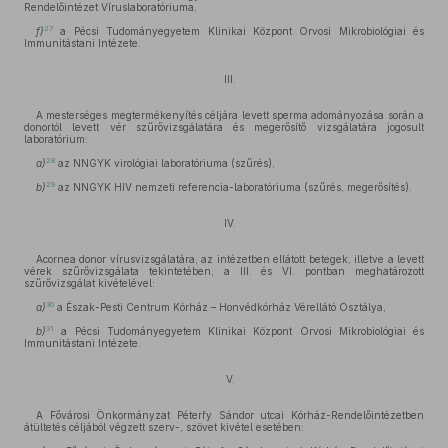
Rendelőintézet Víruslaboratóriuma,
27
f)
a Pécsi Tudományegyetem Klinikai Központ Orvosi Mikrobiológiai és
Immunitástani Intézete.
III.
A mesterséges megtermékenyítés céljára levett sperma adományozása során a
donortól levett vér szűrővizsgálatára és megerősítő vizsgálatára jogosult
laboratórium:
28
a)
az NNGYK virológiai laboratóriuma (szűrés),
29
b)
az NNGYK HIV nemzeti referencia-laboratóriuma (szűrés, megerősítés).
IV.
Acornea donor vírusvizsgálatára, az intézetben ellátott betegek, illetve a levett
vérek szűrővizsgálata tekintetében, a III. és VI. pontban meghatározott
szűrővizsgálat kivételével:
30
a)
a Észak-Pesti Centrum Kórház – Honvédkórház Vérellátó Osztálya,
31
b)
a Pécsi Tudományegyetem Klinikai Központ Orvosi Mikrobiológiai és
Immunitástani Intézete.
V.
A Fővárosi Önkormányzat Péterfy Sándor utcai Kórház-Rendelőintézetben
átültetés céljából végzett szerv-, szövet kivétel esetében: