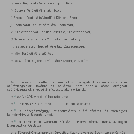
g)
Pécsi Regionális Vérellátó Központ, Pécs,
h)
Soproni Területi Vérellátó, Sopron,
i)
Szegedi Regionális Vérellátó Központ, Szeged,
j)
Szekszárdi Területi Vérellátó, Szekszárd,
k)
Székesfehérvári Területi Vérellátó, Székesfehérvár,
l)
Szombathelyi Területi Vérellátó, Szombathely,
m)
Zalaegerszegi Területi Vérellátó, Zalaegerszeg,
n)
Váci Területi Vérellátó, Vác,
o)
Veszprémi Regionális Vérellátó Központ, Veszprém.
II.
Az I., illetve a III. pontban nem említett szűrővizsgálatok, valamint az anonim
szűrővizsgálatok, továbbá az önkéntes, nem anonim módon elvégzett
szűrővizsgálatok elvégzésére jogosult laboratóriumok:
23
a)
az NNGYK virológiai laboratóriuma,
24
b)
az NNGYK HIV nemzeti referencia-laboratóriuma,
25
c)
a népegészségügyi feladatkörében eljáró fővárosi és vármegyei
kormányhivatal laboratóriumai,
26
d)
a Észak-Pesti Centrum Kórház – Honvédkórház Transzfuziológiai
Diagnosztikai Osztálya,
e)
a Fővárosi Önkormányzat Egyesített Szent István és Szent László Kórház-