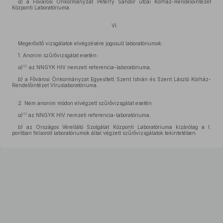
a)
a Fővárosi Önkormányzat Péterfy Sándor utcai Kórház-Rendelőintézet
Központi Laboratóriuma.
VI.
Megerősítő vizsgálatok elvégzésére jogosult laboratóriumok:
1. Anonim szűrővizsgálat esetén:
32
a)
az NNGYK HIV nemzeti referencia-laboratóriuma,
b)
a Fővárosi Önkormányzat Egyesített Szent István és Szent László Kórház-
Rendelőintézet Víruslaboratóriuma.
2. Nem anonim módon elvégzett szűrővizsgálat esetén:
33
a)
az NNGYK HIV nemzeti referencia-laboratóriuma,
b)
az Országos Vérellátó Szolgálat Központi Laboratóriuma kizárólag a I.
pontban felsorolt laboratóriumok által végzett szűrővizsgálatok tekintetében.