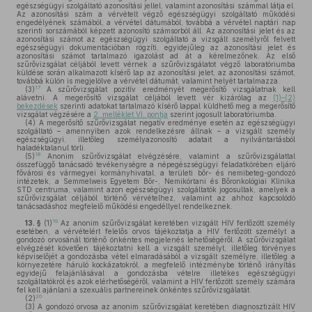
egészségügyi szolgáltató azonosítási jellel, valamint azonosítási számmal látja el.
Az azonosítási szám a vérvételt végző egészségügyi szolgáltató működési
engedélyének számából, a vérvétel dátumából, továbbá a vérvétel naptári nap
szerinti sorszámából képzett azonosító számsorból áll. Az azonosítási jelet és az
azonosítási számot az egészségügyi szolgáltató a vizsgált személyről felvett
egészségügyi dokumentációban rögzíti, egyidejűleg az azonosítási jelet és
azonosítási számot tartalmazó igazolást ad át a kérelmezőnek. Az első
szűrővizsgálat céljából levett vérnek a szűrővizsgálatot végző laboratóriumba
küldése során alkalmazott kísérő lap az azonosítási jelet, az azonosítási számot,
továbbá külön is megjelölve a vérvétel dátumát, valamint helyét tartalmazza.
17
(3)
A szűrővizsgálat pozitív eredményét megerősítő vizsgálatnak kell
alávetni. A megerősítő vizsgálat céljából levett vér kizárólag az
(1)–(2)
bekezdések
szerinti adatokat tartalmazó kísérő lappal küldhető meg a megerősítő
vizsgálat végzésére a
2. melléklet VI. pontja
szerint jogosult laboratóriumba.
(4)
A megerősítő szűrővizsgálat negatív eredménye esetén az egészségügyi
szolgáltató – amennyiben azok rendelkezésre állnak – a vizsgált személy
egészségügyi, illetőleg személyazonosító adatait a nyilvántartásból
haladéktalanul törli.
18
(5)
Anonim szűrővizsgálat elvégzésére, valamint a szűrővizsgálattal
összefüggő tanácsadó tevékenységre a népegészségügyi feladatkörében eljáró
fővárosi és vármegyei kormányhivatal, a területi bőr- és nemibeteg-gondozó
intézetek, a Semmelweis Egyetem Bőr-, Nemikórtani és Bőronkológiai Klinika
STD centruma, valamint azon egészségügyi szolgáltatók jogosultak, amelyek a
szűrővizsgálat céljából történő vérvételhez, valamint az ahhoz kapcsolódó
tanácsadáshoz megfelelő működési engedéllyel rendelkeznek.
19
13. §
(1)
Az anonim szűrővizsgálat keretében vizsgált HIV fertőzött személy
esetében, a vérvételért felelős orvos tájékoztatja a HIV fertőzött személyt a
gondozó orvosánál történő önkéntes megjelenés lehetőségéről. A szűrővizsgálat
elvégzését követően tájékoztatni kell a vizsgált személyt, illetőleg törvényes
képviselőjét a gondozásba vétel elmaradásából a vizsgált személyre, illetőleg a
környezetére háruló kockázatokról, a megfelelő intézménybe történő irányítás
egyidejű felajánlásával a gondozásba vételre illetékes egészségügyi
szolgáltatókról és azok elérhetőségéről, valamint a HIV fertőzött személy számára
fel kell ajánlani a szexuális partnereinek önkéntes szűrővizsgálatát.
20
(2)
(3)
A gondozó orvosa az anonim szűrővizsgálat keretében diagnosztizált HIV