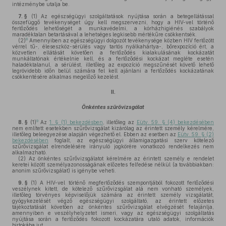
intézménybe utalja be.
7. §
(1)
Az egészségügyi szolgáltatások nyújtása során a betegellátással
összefüggő tevékenységet úgy kell megszervezni, hogy a HIV-vel történő
fertőződés lehetőségét a munkavédelmi, a kórházhigiénés szabályok
maradéktalan betartásával a lehetséges legkisebb mértékűre csökkentsék.
8
(2)
Amennyiben az egészségügyi dolgozót tevékenysége közben HIV fertőzött
vérrel tű-, éleseszköz-sérülés vagy tartós nyálkahártya-, bőrexpozíció ért, a
közvetlen ellátását követően a fertőződés kialakulásának kockázatát
munkáltatónak értékelnie kell, és a fertőződési kockázat megléte esetén
haladéktalanul, a sérülést, illetőleg az expozíció megszűnését követő lehető
legrövidebb időn belül számára fel kell ajánlani a fertőződés kockázatának
csökkentésére alkalmas megelőző kezelést.
II.
Önkéntes szűrővizsgálat
9
8. §
(1)
Az
1. § (1) bekezdésben
, illetőleg az
Eütv. 59. § (4) bekezdésében
nem említett esetekben szűrővizsgálat kizárólag az érintett személy kérelmére,
illetőleg beleegyezése alapján végezhető el. Ebben az esetben az
Eütv. 59. § (2)
bekezdésében
foglalt, az egészségügyi államigazgatási szerv kötelező
szűrővizsgálat elrendelésére irányuló jogkörére vonatkozó rendelkezés nem
alkalmazható.
(2)
Az önkéntes szűrővizsgálatot kérelmére az érintett személy e rendelet
keretei között személyazonosságának előzetes felfedése nélkül (a továbbiakban:
anonim szűrővizsgálat) is igénybe veheti.
9. §
(1)
A HIV-vel történő megfertőződés szempontjából fokozott fertőződési
veszélynek kitett, de kötelező szűrővizsgálat alá nem vonható személyek,
illetőleg törvényes képviselőjük számára az érintett személy vizsgálatát,
gyógykezelését végző egészségügyi szolgáltató, az érintett előzetes
tájékoztatását követően az önkéntes szűrővizsgálat elvégzését felajánlja,
amennyiben e veszélyhelyzetet ismeri, vagy az egészségügyi szolgáltatás
nyújtása során a fertőződés fokozott kockázatára utaló adatok, információk
birtokába jut.