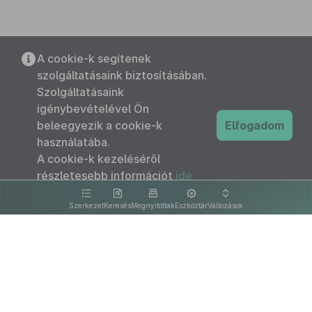
A cookie-k segítenek
szolgáltatásaink biztosításában.
Szolgáltatásaink
igénybevételével Ön
beleegyezik a cookie-k
Elfogadom
használatába.
A cookie-k kezeléséről
részletesebb információt
ide
kattintva olvashat.
Szerkezet
Keresés
Megnyitottak
Eszköztár
Változások