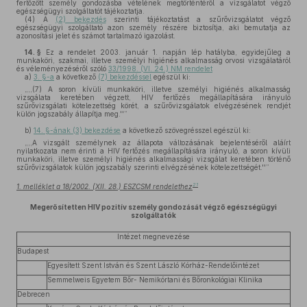
fertőzött személy gondozásba vételének megtörténtéről a vizsgálatot végző
egészségügyi szolgáltatót tájékoztatja.
(4)
A
(2) bekezdés
szerinti tájékoztatást a szűrővizsgálatot végző
egészségügyi szolgáltató azon személy részére biztosítja, aki bemutatja az
azonosítási jelet és számot tartalmazó igazolást.
14. §
Ez a rendelet 2003. január 1. napján lép hatályba, egyidejűleg a
munkaköri, szakmai, illetve személyi higiénés alkalmasság orvosi vizsgálatáról
és véleményezéséről szóló
33/1998. (VI. 24.) NM rendelet
a)
3. §-a
a következő
(7) bekezdéssel
egészül ki:
„,,(7) A soron kívüli munkaköri, illetve személyi higiénés alkalmasság
vizsgálata keretében végzett, HIV fertőzés megállapítására irányuló
szűrővizsgálati kötelezettség körét, a szűrővizsgálatok elvégzésének rendjét
külön jogszabály állapítja meg.''”
b)
14. §-ának (3) bekezdése
a következő szövegrésszel egészül ki:
„,,A vizsgált személynek az állapota változásának bejelentéséről aláírt
nyilatkozata nem érinti a HIV fertőzés megállapítására irányuló, a soron kívüli
munkaköri, illetve személyi higiénés alkalmassági vizsgálat keretében történő
szűrővizsgálatok külön jogszabály szerinti elvégzésének kötelezettségét.''”
21
1. melléklet a 18/2002. (XII. 28.) ESZCSM rendelethez
Megerősítetten HIV pozitív személy gondozását végző egészségügyi
szolgáltatók
Intézet megnevezése
Budapest
Egyesített Szent István és Szent László Kórház-Rendelőintézet
Semmelweis Egyetem Bőr- Nemikórtani és Bőronkológiai Klinika
Debrecen