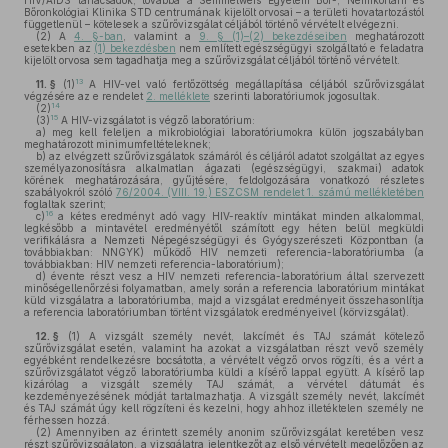
HIV/AIDS tanácsadók, továbbá a Semmelweis Egyetem Bőr-, Nemikórtani és
Bőronkológiai Klinika STD centrumának kijelölt orvosai – a területi hovatartozástól
függetlenül – kötelesek a szűrővizsgálat céljából történő vérvételt elvégezni.
(2)
A
4. §-ban
, valamint a
9. § (1)–(2) bekezdéseiben
meghatározott
esetekben az
(1) bekezdésben
nem említett egészségügyi szolgáltató e feladatra
kijelölt orvosa sem tagadhatja meg a szűrővizsgálat céljából történő vérvételt.
13
11. §
(1)
A HIV-vel való fertőzöttség megállapítása céljából szűrővizsgálat
végzésére az e rendelet
2. melléklete
szerinti laboratóriumok jogosultak.
14
(2)
15
(3)
A HIV-vizsgálatot is végző laboratórium:
a)
meg kell feleljen a mikrobiológiai laboratóriumokra külön jogszabályban
meghatározott minimumfeltételeknek;
b)
az elvégzett szűrővizsgálatok számáról és céljáról adatot szolgáltat az egyes
személyazonosításra alkalmatlan ágazati (egészségügyi, szakmai) adatok
körének meghatározására, gyűjtésére, feldolgozására vonatkozó részletes
szabályokról szóló
76/2004. (VIII. 19.) ESZCSM rendelet 1. számú mellékletében
foglaltak szerint;
16
c)
a kétes eredményt adó vagy HIV-reaktív mintákat minden alkalommal,
legkésőbb a mintavétel eredményétől számított egy héten belül megküldi
verifikálásra a Nemzeti Népegészségügyi és Gyógyszerészeti Központban (a
továbbiakban: NNGYK) működő HIV nemzeti referencia-laboratóriumba (a
továbbiakban: HIV nemzeti referencia-laboratórium);
d)
évente részt vesz a HIV nemzeti referencia-laboratórium által szervezett
minőségellenőrzési folyamatban, amely során a referencia laboratórium mintákat
küld vizsgálatra a laboratóriumba, majd a vizsgálat eredményeit összehasonlítja
a referencia laboratóriumban történt vizsgálatok eredményeivel (körvizsgálat).
12. §
(1)
A vizsgált személy nevét, lakcímét és TAJ számát kötelező
szűrővizsgálat esetén, valamint ha azokat a vizsgálatban részt vevő személy
egyébként rendelkezésre bocsátotta, a vérvételt végző orvos rögzíti, és a vért a
szűrővizsgálatot végző laboratóriumba küldi a kísérő lappal együtt. A kísérő lap
kizárólag a vizsgált személy TAJ számát, a vérvétel dátumát és
kezdeményezésének módját tartalmazhatja. A vizsgált személy nevét, lakcímét
és TAJ számát úgy kell rögzíteni és kezelni, hogy ahhoz illetéktelen személy ne
férhessen hozzá.
(2)
Amennyiben az érintett személy anonim szűrővizsgálat keretében vesz
részt szűrővizsgálaton, a vizsgálatra jelentkezőt az első vérvételt megelőzően az