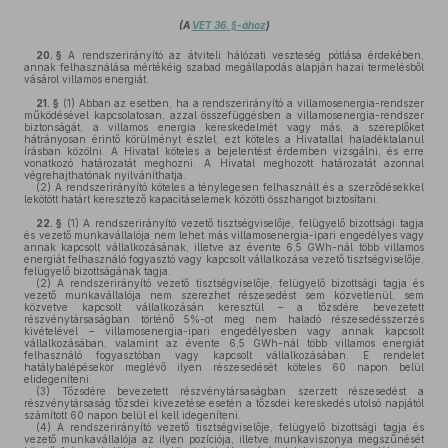
(A
VET 36. §-ához
)
20. §
A rendszerirányító az átviteli hálózati veszteség pótlása érdekében,
annak felhasználása mértékéig szabad megállapodás alapján hazai termelésből
vásárol villamos energiát.
21. §
(1)
Abban az esetben, ha a rendszerirányító a villamosenergia-rendszer
működésével kapcsolatosan, azzal összefüggésben a villamosenergia-rendszer
biztonságát, a villamos energia kereskedelmét vagy más, a szereplőket
hátrányosan érintő körülményt észlel, ezt köteles a Hivatallal haladéktalanul
írásban közölni. A Hivatal köteles a bejelentést érdemben vizsgálni, és erre
vonatkozó határozatát meghozni. A Hivatal meghozott határozatát azonnal
végrehajthatónak nyilváníthatja.
(2)
A rendszerirányító köteles a ténylegesen felhasznált és a szerződésekkel
lekötött határt keresztező kapacitáselemek közötti összhangot biztosítani.
22. §
(1)
A rendszerirányító vezető tisztségviselője, felügyelő bizottsági tagja
és vezető munkavállalója nem lehet más villamosenergia-ipari engedélyes vagy
annak kapcsolt vállalkozásának, illetve az évente 6,5 GWh-nál több villamos
energiát felhasználó fogyasztó vagy kapcsolt vállalkozása vezető tisztségviselője,
felügyelő bizottságának tagja.
(2)
A rendszerirányító vezető tisztségviselője, felügyelő bizottsági tagja és
vezető munkavállalója nem szerezhet részesedést sem közvetlenül, sem
közvetve kapcsolt vállalkozásán keresztül – a tőzsdére bevezetett
részvénytársaságban történő 5%-ot meg nem haladó részesedésszerzés
kivételével – villamosenergia-ipari engedélyesben vagy annak kapcsolt
vállalkozásában, valamint az évente 6,5 GWh-nál több villamos energiát
felhasználó fogyasztóban vagy kapcsolt vállalkozásában. E rendelet
hatálybalépésekor meglévő ilyen részesedését köteles 60 napon belül
elidegeníteni.
(3)
Tőzsdére bevezetett részvénytársaságban szerzett részesedést a
részvénytársaság tőzsdei kivezetése esetén a tőzsdei kereskedés utolsó napjától
számított 60 napon belül el kell idegeníteni.
(4)
A rendszerirányító vezető tisztségviselője, felügyelő bizottsági tagja és
vezető munkavállalója az ilyen pozíciója, illetve munkaviszonya megszűnését