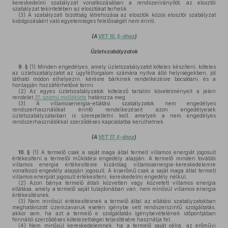
kereskedelmi szabályzat vonatkozásában a rendszerirányítót, az elosztói
szabályzat tekintetében az elosztókat terhelik
(3)
A szabályzati bizottság létrehozása az elosztók közös elosztói szabályzat
kidolgozásáért való egyetemleges felelősségét nem érinti.
(A
VET 15. §-ához
)
Üzletszabályzatok
9. §
(1)
Minden engedélyes, amely üzletszabályzatot köteles készíteni, köteles
az üzletszabályzatot az ügyfélforgalom számára nyitva álló helyiségekben, jól
látható módon elhelyezni, kérésre bárkinek rendelkezésre bocsátani, és a
honlapján hozzáférhetővé tenni.
(2)
Az egyes üzletszabályzatok kötelező tartalmi követelményeit a jelen
rendelet
31. számú melléklete
határozza meg.
(3)
A villamosenergia-ellátási szabályzatok nem engedélyes
rendszerhasználókat érintő rendelkezéseit azon engedélyesek
üzletszabályzataiban is szerepeltetni kell, amelyek a nem engedélyes
rendszerhasználókkal szerződéses kapcsolatba kerülhetnek.
(A
VET 17. §-ához
)
10. §
(1)
A termelő csak a saját maga által termelt villamos energiát jogosult
értékesíteni a termelői működési engedély alapján. A termelő minden további
villamos energia értékesítésre kizárólag villamosenergia-kereskedelemre
vonatkozó engedély alapján jogosult. A kiserőmű csak a saját maga által termelt
villamos energiát jogosult értékesíteni, kereskedelmi engedély nélkül.
(2)
Azon bánya termelő általi közvetlen vagy közvetett villamos energia
ellátása, amely a termelő saját tulajdonában van, nem minősül villamos energia
értékesítésnek.
(3)
Nem minősül értékesítésnek a termelő által az ellátási szabályzatokban
meghatározott üzemzavaruk esetén igénybe vett rendszerszintű szolgáltatás,
akkor sem, ha azt a termelő e szolgáltatás igénybevételének időpontjában
fennálló szerződéses kötelezettségei teljesítésére használja fel.
(4)
Nem minősül kereskedelemnek, ha a termelő saját célra, az erőművi