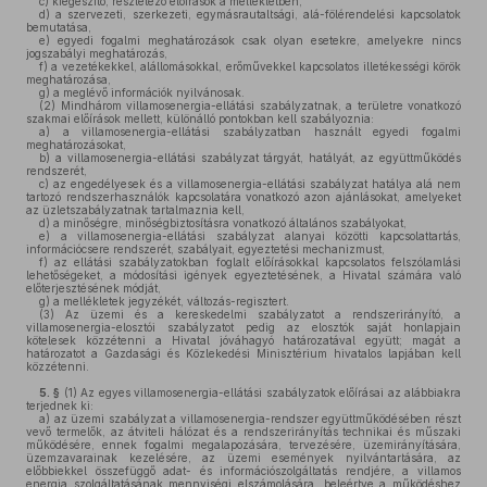
c)
kiegészítő, részletező előírások a mellékletben,
d)
a szervezeti, szerkezeti, egymásrautaltsági, alá-fölérendelési kapcsolatok
bemutatása,
e)
egyedi fogalmi meghatározások csak olyan esetekre, amelyekre nincs
jogszabályi meghatározás,
f)
a vezetékekkel, alállomásokkal, erőművekkel kapcsolatos illetékességi körök
meghatározása,
g)
a meglévő információk nyilvánosak.
(2)
Mindhárom villamosenergia-ellátási szabályzatnak, a területre vonatkozó
szakmai előírások mellett, különálló pontokban kell szabályoznia:
a)
a villamosenergia-ellátási szabályzatban használt egyedi fogalmi
meghatározásokat,
b)
a villamosenergia-ellátási szabályzat tárgyát, hatályát, az együttműködés
rendszerét,
c)
az engedélyesek és a villamosenergia-ellátási szabályzat hatálya alá nem
tartozó rendszerhasználók kapcsolatára vonatkozó azon ajánlásokat, amelyeket
az üzletszabályzatnak tartalmaznia kell,
d)
a minőségre, minőségbiztosításra vonatkozó általános szabályokat,
e)
a villamosenergia-ellátási szabályzat alanyai közötti kapcsolattartás,
információcsere rendszerét, szabályait, egyeztetési mechanizmust,
f)
az ellátási szabályzatokban foglalt előírásokkal kapcsolatos felszólamlási
lehetőségeket, a módosítási igények egyeztetésének, a Hivatal számára való
előterjesztésének módját,
g)
a mellékletek jegyzékét, változás-regisztert.
(3)
Az üzemi és a kereskedelmi szabályzatot a rendszerirányító, a
villamosenergia-elosztói szabályzatot pedig az elosztók saját honlapjain
kötelesek közzétenni a Hivatal jóváhagyó határozatával együtt; magát a
határozatot a Gazdasági és Közlekedési Minisztérium hivatalos lapjában kell
közzétenni.
5. §
(1)
Az egyes villamosenergia-ellátási szabályzatok előírásai az alábbiakra
terjednek ki:
a)
az üzemi szabályzat a villamosenergia-rendszer együttműködésében részt
vevő termelők, az átviteli hálózat és a rendszerirányítás technikai és műszaki
működésére, ennek fogalmi megalapozására, tervezésére, üzemirányítására,
üzemzavarainak kezelésére, az üzemi események nyilvántartására, az
előbbiekkel összefüggő adat- és információszolgáltatás rendjére, a villamos
energia szolgáltatásának mennyiségi elszámolására, beleértve a működéshez