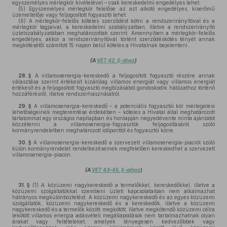
egyszemélyes mérlegkör kivételével – csak kereskedelmi engedélyes lehet.
(5)
Egyszemélyes mérlegkör felelőse az azt alkotó engedélyes, kiserőmű
üzemeltetője vagy feljogosított fogyasztó lehet.
(6)
A mérlegkör-felelős köteles szerződést kötni a rendszerirányítóval és a
mérlegkör tagjaival, a kereskedelmi szabályzatban, illetve a rendszerirányító
üzletszabályzatában meghatározottak szerint. Amennyiben a mérlegkör-felelős
engedélyes, akkor a rendszerirányítóval történt szerződéskötés tényét annak
megkötésétől számított 15 napon belül köteles a Hivatalnak bejelenteni.
(A
VET 42. §-ához
)
28. §
A villamosenergia-kereskedő a feljogosított fogyasztó részére annak
választása szerint értékesít kizárólag villamos energiát vagy villamos energiát
értékesít és a feljogosított fogyasztó megbízásából gondoskodik hálózathoz történő
hozzáférésről, illetve rendszerhasználatról.
29. §
A villamosenergia-kereskedő – a potenciális fogyasztói kör mérlegelési
lehetőségeinek megteremtése érdekében – köteles a Hivatal által meghatározott
tartalommal egy országos napilapban és honlapján negyedévente minta ajánlatot
közzétenni a villamosenergia-fogyasztók feljogosításáról szóló
kormányrendeletben meghatározott időponttól és fogyasztói körre.
30. §
A villamosenergia-kereskedő a szervezett villamosenergia-piacról szóló
külön kormányrendelet rendelkezéseinek megfelelően kereskedhet a szervezett
villamosenergia-piacon.
(A
VET 43–45. §-aihoz
)
31. §
(1)
A közüzemi nagykereskedő a termelőkkel, kereskedőkkel, illetve a
közüzemi szolgáltatókkal szembeni üzleti kapcsolataiban nem alkalmazhat
hátrányos megkülönböztetést. A közüzemi nagykereskedő és az egyes közüzemi
szolgáltatók, közüzemi nagykereskedő és a kereskedők, illetve a közüzemi
nagykereskedő és a termelők között megkötött, illetve megkötendő közüzemi célra
lekötött villamos energia adásvételi megállapodások nem tartalmazhatnak olyan
árakat vagy feltételeket, amelyek lényegesen kedvezőbbek vagy