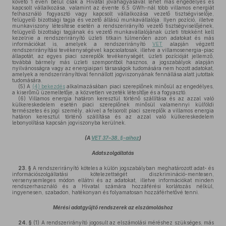
követő 1 éven belül csak a Hivatal jóváhagyásával lehet más engedélyes és
kapcsolt vállalkozása, valamint az évente 6,5 GWh-nál több villamos energiát
felhasználó fogyasztó vagy kapcsolt vállalkozása vezető tisztségviselője,
felügyelő bizottsági tagja és vezető állású munkavállalója. Ilyen pozíció, illetve
munkaviszony létesítése esetén a rendszerirányító vezető tisztségviselőjének,
felügyelő bizottsági tagjának és vezető munkavállalójának üzleti titokként kell
kezelnie a rendszerirányító üzleti titkain túlmenően azon adatokat és más
információkat is, amelyek a rendszerirányító
VET
alapján végzett
rendszerirányítási tevékenységével kapcsolatosak, illetve a villamosenergia-piac
állapotát, az egyes piaci szereplők tevékenységét, üzleti pozícióját jellemző,
továbbá bármely más üzleti szempontból hasznos, a jogszabályok alapján
nyilvánosságra vagy az energiaipari társaságok tudomására nem hozott adatokat,
amelyek a rendszerirányítóval fennállott jogviszonyának fennállása alatt jutottak
tudomására.
(5)
A
(4) bekezdés
alkalmazásában piaci szereplőnek minősül az engedélyes,
a kiserőmű üzemeltetője, a közvetlen vezeték létesítője és a fogyasztó.
(6)
Villamos energia határon keresztül történő szállítása és az azzal való
külkereskedelem esetén piaci szereplőnek minősül valamennyi külföldi
természetes és jogi személy, akivel a felsorolt piaci szereplők a villamos energia
határon keresztül történő szállítása és az azzal való külkereskedelem
lebonyolítása kapcsán jogviszonyba kerülnek.
(A
VET 37–38. §-aihoz
)
Adatszolgáltatás
23. §
A rendszerirányító köteles a külön jogszabályban meghatározott adat- és
információszolgáltatási kötelezettségét diszkrimináció-mentesen,
versenysemleges módon ellátni és az adatokat, illetve információkat minden
rendszerhasználó és a Hivatal számára hozzáférési korlátozás nélkül,
ingyenesen, szabadon, hatékonyan és folyamatosan hozzáférhetővé tenni.
Mérési adatgyűjtő rendszerek az elszámoláshoz
24. §
(1)
A rendszerirányító jogosult az elszámolási méréshez szükséges, más