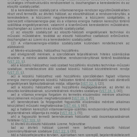
szükséges infrastrukturális rendszereket is, összhangban a kereskedelmi és az
elosztói szabályzattal;
b)
a kereskedelmi szabályzat a villamosenergia-rendszer együttműködésében
részt vevő termelők, az átviteli hálózat, az elosztóhálózat, a rendszerirányítás, a
kereskedelem, a közüzemi nagykereskedelem, a közüzemi szolgáltatás, a
szervezett villamosenergia-piac és a villamos energia határon keresztül történő
szállítása engedélyeseinek, valamint a kiserőművek kereskedelmi működésére,
összhangban az üzemi és az elosztói szabályzattal;
c)
az elosztói szabályzat az elosztó-hálózati engedélyesek technikai és
műszaki működésére, továbbá az elosztó hálózathoz csatlakozó erőművekre,
összhangban az üzemi és a kereskedelmi szabályzattal.
(2)
A villamosenergia-ellátási szabályzatok különösen rendelkeznek az
alábbiakról:
a)
Mérés-elszámolás, hálózathoz hozzáférés:
aa)
elvégzendő mérések, a szerződések teljesítésének hiteles számlázása
részletei, a mérési adatok összesítése, rendszerirányítónak történő továbbítása
(
VET 23. §
),
ab)
a közcélú hálózathoz való szabad hozzáférés részletes technikai-műszaki
szabályai, rendelkezésre álló szabad közcélú hálózat közzétételének rendje
(
VET 31. §
),
ac)
a közcélú hálózathoz való hozzáférés szerződésben foglalt villamos
energia mennyiségének közcélú hálózaton történő elszállításáról való döntésről
engedélyesek tájékoztatásának módja, időpontja [
VET 32. §
(2)],
ad)
a közcélú hálózathoz való hozzáférés megtagadásának, az átvitel és
elosztás korlátozásának, szünetelésének részletes szabályai [
VET 34. §
(4)],
ae)
a villamos energia forgalom és termelés elszámolási mérésre alkalmas
készülékeinek műszaki meghatározásáról [
VET 38. §
(1)],
af)
berendezések (a feljogosított fogyasztók elszámolási mérésre alkalmas
készülékei) műszaki meghatározása [
VET 46. §
(6)],
ag)
a határon keresztüli villamosenergia-szállítás rendszerirányítónak történő
bejelentésének időpontja és módja [
VET 48. §
(1)],
ah)
a fogyasztói termelő berendezések hálózattal való összekapcsolásának
feltételei (
VET 109. §
).
b)
Átviteli és elosztó hálózatok üzeme, fejlesztése:
ba)
az átviteli hálózat üzemét nem befolyásoló elosztó hálózat
üzemirányításának szabályai [
VET 22. §
(3)],
bb)
a hálózatfejlesztési tervben, ajánlatban nem szereplő, bejelentéskötelezett