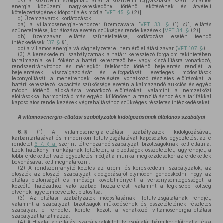
ck)
a közüzemi szolgáltató által a közüzemi fogyasztásra szánt villamos
energia közüzemi nagykereskedőnél történő lekötésének és átvételi
kötelezettségének időpontja és módja [
VET 45. §
(2)],
d)
Üzemzavarok, korlátozások:
da)
a villamosenergia-rendszer üzemzavara [
VET 33. §
(1)
c)
], ellátás
szüneteltetése, korlátozása esetén szükséges rendelkezések [
VET 34. §
(2)],
db)
üzemzavar, ellátás szüneteltetése, korlátozása esetén teendő
intézkedések [
37. §
i)
],
dc)
a villamos energia válsághelyzetet el nem érő ellátási zavar (
VET 107. §
).
(3)
A kereskedelmi szabályzatnak a határt keresztező forgalom tekintetében
tartalmaznia kell, főként a határt keresztező be- vagy kiszállításra vonatkozó,
rendszerirányítóhoz és mérlegkör felelőshöz történő bejelentés rendjét, a
bejelentések visszaigazolását és elfogadását, esetleges módosítások
lebonyolítását, a menetrendek kezelésére vonatkozó részletes előírásokat, a
határt keresztező kapacitás szűkössége esetén alkalmazandó aukciós és egyéb
módon történő allokálásra vonatkozó előírásokat, valamint a nemzetközi
előírásokkal harmonizáló más egyéb, különösen a tranzitáláshoz és a tarifákkal
kapcsolatos rendelkezések végrehajtásához szükséges részletes intézkedéseket.
A villamosenergia-ellátási szabályzatok kidolgozásának általános szabályai
6. §
(1)
A villamosenergia-ellátási szabályzatok kidolgozásával,
karbantartásával és mindenkori felülvizsgálatával kapcsolatos egyeztetést az e
rendelet
6–7. §-ai
szerint létrehozandó szabályzati bizottságoknak kell ellátnia.
Ezek hatékony munkájának feltételeit, a bizottságok összetételét, ügyrendjét, a
többi érdekelttel való egyeztetés módját a munka megkezdésekor az érdekeltek
bevonásával kell meghatározni.
(2)
A rendszerirányító köteles az üzemi és kereskedelmi szabályzatok, az
elosztók az elosztói szabályzat kidolgozásáról olymódon gondoskodni, hogy az
ellátás biztonságát és minőségi követelményeit, a versenysemlegességet, a
közcélú hálózathoz való szabad hozzáférést, valamint a legkisebb költség
elvének figyelembevételét biztosítsa.
(3)
Az ellátási szabályzatok módosításának, felülvizsgálatának rendjét,
valamint a szabályzati bizottságok működésének és összetételének részletes
szabályait e rendelet keretei között a vonatkozó villamosenergia-ellátási
szabályzat tartalmazza.
(4)
A Hivatal az ellátási szabályzatok felülvizsgálatát bármikor előírhatja, és a