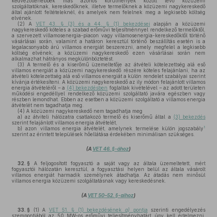
kedvezőtlenebbek más azonos körülmények között lévő közüzemi
szolgáltatóknak, kereskedőknek, illetve termelőknek a közüzemi nagykereskedő
által ajánlott feltételeknél, és amelyek nem felelnek meg a legkisebb költség
elvének.
(2)
A
VET 43. § (3) és a 44. § (1) bekezdései
alapján a közüzemi
nagykereskedő köteles a szabad erőművi teljesítménnyel rendelkező termelőktől,
a szervezett villamosenergia-piacon vagy villamosenergia-kereskedőktől történő
vásárlásai során, valamint a határon keresztül történő beszállítás esetén is a
legalacsonyabb árú villamos energiát beszerezni, amely megfelel a legkisebb
költség elvének; a közüzemi nagykereskedő ezen vásárlásai során nem
alkalmazhat hátrányos megkülönböztetést.
(3)
A termelő és a kiserőmű üzemeltetője az átvételi kötelezettség alá eső
villamos energiát a közüzemi nagykereskedő részére köteles felajánlani, ha az
átvételi kötelezettség alá eső villamos energiát a külön rendelet szabályai szerint
kívánja értékesíteni. A közüzemi nagykereskedő az ily módon felajánlott villamos
energia átvételéről – a
(4) bekezdésben
foglaltak kivételével – az adott területen
működési engedéllyel rendelkező közüzemi szolgáltató javára egészben vagy
részben lemondhat. Ebben az esetben a közüzemi szolgáltató a villamos energia
átvételét nem tagadhatja meg.
(4)
A közüzemi nagykereskedő nem tagadhatja meg
a)
az átviteli hálózatra csatlakozó termelő és kiserőmű által a
(3) bekezdés
szerint felajánlott villamos energia átvételét,
1
b)
azon villamos energia átvételét, amelynek termelése külön jogszabály
szerint az érintett települések hőellátása érdekében minimálisan szükséges.
(A
VET 46. §-ához
)
32. §
A feljogosított fogyasztó a saját vagy az általa üzemeltetett, mért
fogyasztói hálózatán keresztül, a fogyasztási helyen belül az általa vásárolt
villamos energiát harmadik személynek átadhatja. Az átadás nem minősül
villamos energia közüzemi szolgáltatásnak vagy kereskedésnek.
(A
VET 50–52. §-aihoz
)
33. §
(1)
A
VET 51. § (1) bekezdésének
a)
pontja
szerinti engedélyezés
szempontjából az 50 MW-os erőművi teljesítményhatárt úgy kell értelmezni,