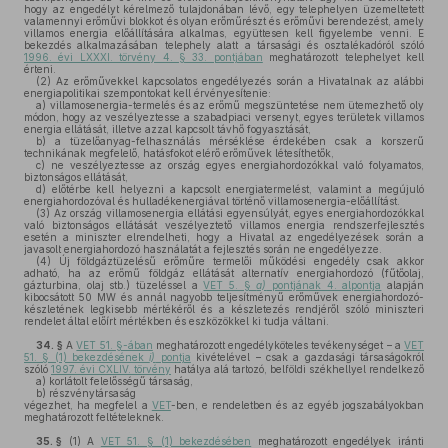
hogy az engedélyt kérelmező tulajdonában lévő, egy telephelyen üzemeltetett
valamennyi erőművi blokkot és olyan erőműrészt és erőművi berendezést, amely
villamos energia előállítására alkalmas, együttesen kell figyelembe venni. E
bekezdés alkalmazásában telephely alatt a társasági és osztalékadóról szóló
1996. évi LXXXI. törvény 4. § 33. pontjában
meghatározott telephelyet kell
érteni.
(2)
Az erőművekkel kapcsolatos engedélyezés során a Hivatalnak az alábbi
energiapolitikai szempontokat kell érvényesítenie:
a)
villamosenergia-termelés és az erőmű megszüntetése nem ütemezhető oly
módon, hogy az veszélyeztesse a szabadpiaci versenyt, egyes területek villamos
energia ellátását, illetve azzal kapcsolt távhő fogyasztását,
b)
a tüzelőanyag-felhasználás mérséklése érdekében csak a korszerű
technikának megfelelő, hatásfokot elérő erőművek létesíthetők,
c)
ne veszélyeztesse az ország egyes energiahordozókkal való folyamatos,
biztonságos ellátását,
d)
előtérbe kell helyezni a kapcsolt energiatermelést, valamint a megújuló
energiahordozóval és hulladékenergiával történő villamosenergia-előállítást.
(3)
Az ország villamosenergia ellátási egyensúlyát, egyes energiahordozókkal
való biztonságos ellátását veszélyeztető villamos energia rendszerfejlesztés
esetén a miniszter elrendelheti, hogy a Hivatal az engedélyezések során a
javasolt energiahordozó használatát a fejlesztés során ne engedélyezze.
(4)
Új földgáztüzelésű erőműre termelői működési engedély csak akkor
adható, ha az erőmű földgáz ellátását alternatív energiahordozó (fűtőolaj,
gázturbina, olaj stb.) tüzeléssel a
VET 5. §
a)
pontjának 4. alpontja
alapján
kibocsátott 50 MW és annál nagyobb teljesítményű erőművek energiahordozó-
készletének legkisebb mértékéről és a készletezés rendjéről szóló miniszteri
rendelet által előírt mértékben és eszközökkel ki tudja váltani.
34. §
A
VET 51. §-ában
meghatározott engedélyköteles tevékenységet – a
VET
51. § (1) bekezdésének
i)
pontja
kivételével – csak a gazdasági társaságokról
szóló
1997. évi CXLIV. törvény
hatálya alá tartozó, belföldi székhellyel rendelkező
a)
korlátolt felelősségű társaság,
b)
részvénytársaság
végezhet, ha megfelel a
VET
-ben, e rendeletben és az egyéb jogszabályokban
meghatározott feltételeknek.
35. §
(1)
A
VET 51. § (1) bekezdésében
meghatározott engedélyek iránti