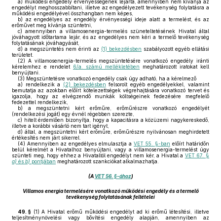
a)
működési engedély érvényességének lejárta, amennyiben nem kívánja az
engedélyt meghosszabbítani, illetve az engedélyezett tevékenység folytatásra a
működési engedélyével összhangban nem képes,
b)
az engedélyes az engedély érvényességi ideje alatt a termelést, és az
erőművet meg kívánja szüntetni,
c)
amennyiben a villamosenergia-termelés szüneteltetésének Hivatal által
jóváhagyott időtartama lejár, és az engedélyes nem kéri a termelő tevékenység
folytatásának jóváhagyását,
d)
a megszüntetés nem érinti az
(1) bekezdésben
szabályozott egyéb ellátási
területet.
(2)
A villamosenergia-termelés megszüntetésére vonatkozó engedély iránti
kérelemhez e rendelet
6/a. számú mellékletében
meghatározott iratokat kell
benyújtani.
(3)
Megszüntetésre vonatkozó engedély csak úgy adható, ha a kérelmező
a)
rendelkezik a
(2) bekezdésben
felsorolt egyéb engedélyekkel, valamint
bemutatja az azokban előírt kötelezettségek végrehajtására vonatkozó tervet és
igazolja, hogy az elvégzendő munkák költségeinek fedezésére megfelelő
fedezettel rendelkezik,
b)
a megszüntetni kért erőműre, erőműrészre vonatkozó engedélyét
(rendelkezési jogát) egy évnél régebben szerezte,
c)
hitelt érdemlően bizonyítja, hogy a kapacitásra a közüzemi nagykereskedő,
illetve a korábbi vásárló nem tart igényt,
d)
által, a megszüntetni kért erőműre, erőműrészre nyilvánosan meghirdetett
értékesítés nem járt sikerrel.
(4)
Amennyiben az engedélyes elmulasztja a
VET 55. §-ban
előírt határidőn
belül kérelmét a Hivatalhoz benyújtani, vagy a villamosenergia-termelést úgy
szünteti meg, hogy ehhez a Hivataltól engedélyt nem kér, a Hivatal a
VET 67. §
a)
és
b)
pontjában
meghatározott szankciókat alkalmazhatja.
(A
VET 56. §-ához
)
Villamos energia termelésére vonatkozó működési engedély és a termelő
tevékenység folytatásának feltételei
49. §
(1)
A Hivatal erőmű működési engedélyt ad ki erőmű létesítési, illetve
teljesítménynövelési vagy bővítési engedély alapján, amennyiben az