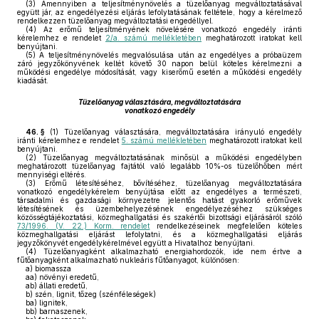
(3)
Amennyiben a teljesítménynövelés a tüzelőanyag megváltoztatásával
együtt jár, az engedélyezési eljárás lefolytatásának feltétele, hogy a kérelmező
rendelkezzen tüzelőanyag megváltoztatási engedéllyel.
(4)
Az erőmű teljesítményének növelésére vonatkozó engedély iránti
kérelemhez e rendelet
2/a. számú mellékletében
meghatározott iratokat kell
benyújtani.
(5)
A teljesítménynövelés megvalósulása után az engedélyes a próbaüzem
záró jegyzőkönyvének keltét követő 30 napon belül köteles kérelmezni a
működési engedélye módosítását, vagy kiserőmű esetén a működési engedély
kiadását.
Tüzelőanyag választására, megváltoztatására
vonatkozó engedély
46. §
(1)
Tüzelőanyag választására, megváltoztatására irányuló engedély
iránti kérelemhez e rendelet
5. számú mellékletében
meghatározott iratokat kell
benyújtani.
(2)
Tüzelőanyag megváltoztatásának minősül a működési engedélyben
meghatározott tüzelőanyag fajtától való legalább 10%-os tüzelőhőben mért
mennyiségi eltérés.
(3)
Erőmű létesítéséhez, bővítéséhez, tüzelőanyag megváltoztatására
vonatkozó engedélykérelem benyújtása előtt az engedélyes a természeti,
társadalmi és gazdasági környezetre jelentős hatást gyakorló erőművek
létesítésének és üzembehelyezésének engedélyezéséhez szükséges
közösségtájékoztatási, közmeghallgatási és szakértői bizottsági eljárásáról szóló
73/1996. (V. 22.) Korm. rendelet
rendelkezéseinek megfelelően köteles
közmeghallgatási eljárást lefolytatni, és a közmeghallgatási eljárás
jegyzőkönyvét engedélykérelmével együtt a Hivatalhoz benyújtani.
(4)
Tüzelőanyagként alkalmazható energiahordozók, ide nem értve a
fűtőanyagként alkalmazható nukleáris fűtőanyagot, különösen:
a)
biomassza
aa)
növényi eredetű,
ab)
állati eredetű,
b)
szén, lignit, tőzeg (szénféleségek)
ba)
lignitek,
bb)
barnaszenek,