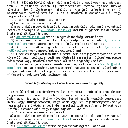
44. §
(1)
Erőmű bővítésének minősül a működési engedélyben meghatározott
erőművi teljesítmény további új főberendezéssel történő legalább 10%-os
növelése. Erőmű bővítésének minősül a kiserőmű teljesítményének új
berendezéssel történő növelése is, ha a kiserőmű teljesítménye eléri vagy
meghaladja az 50 MW-t.
(2)
A kérelmezőnek rendelkeznie kell:
a)
tüzelőanyag választási engedéllyel;
b)
a beruházás megvalósítása és tervezett megtérülési időtartamára vonatkozó
időszakra érvényes, a
29. számú melléklet
szerinti, független szaktanácsadó
által ellenőrzött üzleti tervvel;
c)
a
30. számú melléklet
szerinti megvalósíthatósági tanulmánnyal.
(3)
A bővítendő erőmű meg kell, hogy feleljen az e rendelet
2/b. számú
mellékletében
meghatározott minimális erőművi hatásfok értékeknek.
(4)
Az erőmű bővítési engedély iránti kérelemhez e rendelet
2/a. számú
mellékletében
meghatározott iratokat kell benyújtani.
(5)
A bővítés megvalósulása után a próbaüzem záró jegyzőkönyvének keltét
követő 30 napon belül az engedélyes köteles kérelmezni a működési engedélye
módosítását, vagy kiserőmű esetében a működési engedély kiadását.
(6)
A bővítési engedély iránti kérelemnek meg kell felelnie a
VET 5. §
a)
4.
pontjában
foglaltak alapján az 50 MW és annál nagyobb teljesítményű erőművek
energiahordozókészletének legkisebb mértékéről és a készletezés rendjéről szóló
miniszteri rendeletben foglalt előírásoknak.
Erőmű teljesítményének növelésére vonatkozó engedély
45. §
(1)
Erőmű teljesítménynövelésnek minősül a működési engedélyben
meghatározott erőművi teljesítmény vagy a kiserőmű teljesítményének
átalakítással, javítással történő növelése, ha bármelyik meglévő berendezés
(blokk vagy turbógépcsoport), vagy azok együttes teljesítménynövekménye
meghaladja a működési engedélyben meghatározott teljesítmény 10%-át vagy
kiserőmű esetében eléri, vagy meghaladja az 50 MW-ot.
(2)
A kérelmezőnek rendelkeznie kell:
a)
a beruházás megvalósítása és tervezett megtérülési időtartamára vonatkozó
időszakra érvényes, a
29. számú melléklet
szerinti, független szaktanácsadó
által ellenőrzött üzleti tervvel;
b)
a
30. számú melléklet
szerinti megvalósíthatósági tanulmánnyal.