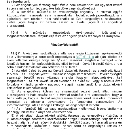
és végrehajtani.
(2)
Az engedélyes társaság saját tőkéje nem csökkenhet két egymást követő
évben a mindenkori jegyzett tőke (alaptőke vagy törzstőke) alá.
(3)
A létesítési, működési és tevékenységi engedély, a Hivatal egyéb
közigazgatási határozatai és a határozatokban foglalt egyéb jogosultságok sem
egészben, sem részben nem ruházhatók át. Ezen engedélyek, határozatok,
illetve jogosultságok átruházása esetén a Hivatal jogosult az engedélyt
visszavonni.
40. §
A működési engedélyek érvényességi időtartamának
meghosszabbítására irányuló eljárásra az engedélyezés szabályai az irányadók.
Pénzügyi biztosíték
41. §
(1)
A közüzemi szolgáltatói, a villamos energia közüzemi nagykereskedői
és a villamosenergia-kereskedői engedélyes a
VET 61. §-a
alapján köteles az
éves villamos energia forgalma 1/12-ed részének megfelelő összeget – de
legalább húszmillió, legfeljebb ötszázmillió forintot – ügyleti biztosítékként erre a
célra elkülönített alszámlára befizetni és ott tartani.
(2)
Az első üzleti évben az ügyleti biztosíték összegét az ellenőrzött üzleti
tervben az engedélyezett villamosenergia-kereskedelmi tevékenységből
származó becsült éves villamos energia forgalom alapulvételével kell
meghatározni. Az ezt követő üzleti években az előző évi, vagy a becsült éves
forgalom – mindig amelyik nagyobb – alapján számítandó ki a biztosítékként
kötelezően lekötendő összeg.
(3)
Az engedélyes köteles az alszámláját vezető bank által írásban
visszaigazolt felhatalmazást adni a Hivatal számára arra vonatkozóan, hogy a
bank vállalja, hogy a Hivatal megkeresésére közvetlenül részletes információt
szolgáltat az alszámla egyenlegére és forgalmára vonatkozóan. Az
információszolgáltatás esetleges költségei az engedélyest terhelik.
(4)
Az információ hiánya vagy megtagadása – ellenkező bizonyításáig – a
pénzügyi biztosíték hiányának vélelmezendő.
(5)
A pénzügyi biztosítékként lekötött összeget az engedélyes kizárólag a
villamos energia adásvételi szerződéseiben foglalt kötelezettségei teljesítéséhez
használhatja fel. A pénzügyi biztosítékként lekötött összeg felhasználása esetén
a felhasználástól számított 3 banki napon belül az engedélyes köteles az