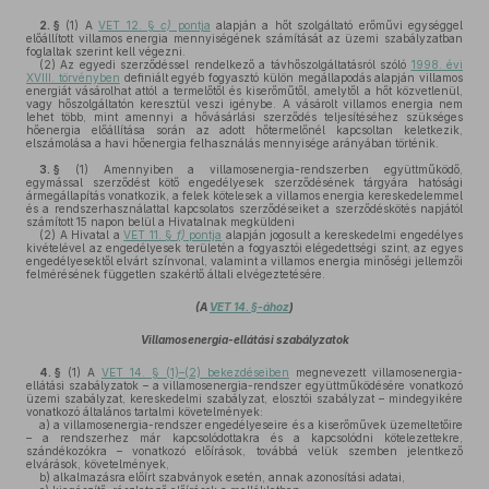
2. §
(1)
A
VET 12. §
c)
pontja
alapján a hőt szolgáltató erőművi egységgel
előállított villamos energia mennyiségének számítását az üzemi szabályzatban
foglaltak szerint kell végezni.
(2)
Az egyedi szerződéssel rendelkező a távhőszolgáltatásról szóló
1998. évi
XVIII. törvényben
definiált egyéb fogyasztó külön megállapodás alapján villamos
energiát vásárolhat attól a termelőtől és kiserőműtől, amelytől a hőt közvetlenül,
vagy hőszolgáltatón keresztül veszi igénybe. A vásárolt villamos energia nem
lehet több, mint amennyi a hővásárlási szerződés teljesítéséhez szükséges
hőenergia előállítása során az adott hőtermelőnél kapcsoltan keletkezik,
elszámolása a havi hőenergia felhasználás mennyisége arányában történik.
3. §
(1)
Amennyiben a villamosenergia-rendszerben együttműködő,
egymással szerződést kötő engedélyesek szerződésének tárgyára hatósági
ármegállapítás vonatkozik, a felek kötelesek a villamos energia kereskedelemmel
és a rendszerhasználattal kapcsolatos szerződéseiket a szerződéskötés napjától
számított 15 napon belül a Hivatalnak megküldeni
(2)
A Hivatal a
VET 11. §
f)
pontja
alapján jogosult a kereskedelmi engedélyes
kivételével az engedélyesek területén a fogyasztói elégedettségi szint, az egyes
engedélyesektől elvárt színvonal, valamint a villamos energia minőségi jellemzői
felmérésének független szakértő általi elvégeztetésére.
(A
VET 14. §-ához
)
Villamosenergia-ellátási szabályzatok
4. §
(1)
A
VET 14. § (1)–(2) bekezdéseiben
megnevezett villamosenergia-
ellátási szabályzatok – a villamosenergia-rendszer együttműködésére vonatkozó
üzemi szabályzat, kereskedelmi szabályzat, elosztói szabályzat – mindegyikére
vonatkozó általános tartalmi követelmények:
a)
a villamosenergia-rendszer engedélyeseire és a kiserőművek üzemeltetőire
– a rendszerhez már kapcsolódottakra és a kapcsolódni kötelezettekre,
szándékozókra – vonatkozó előírások, továbbá velük szemben jelentkező
elvárások, követelmények,
b)
alkalmazásra előírt szabványok esetén, annak azonosítási adatai,