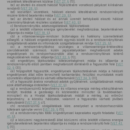
vezetékek létesítésének közlése [
VET 27. §
(1)],
bc)
az átviteli és elosztó hálózat fejlesztésére vonatkozó pályázat kiírásának
rendjéről (
VET 28. §
),
bd)
közvetlen vezetékek, hálózati elemek létesítésének rendszerirányító
részére történő bejelentés módja (
VET 29. §
),
be)
az átviteli hálózat és az annak üzemét befolyásoló elosztó hálózat
üzemirányításának részletes szabályai (
VET 40. §
).
c)
Rendszerirányítás, adatszolgáltatások, tájékoztatások:
ca)
a lekötött villamos energia igénybevétel meghatározása, bejelentésének
időpontja és módja (
VET 18. §
),
cb)
a villamosenergia-rendszer biztonságos és hatékony üzemeltetését
elősegítő, a hálózati engedélyeseknek egymás között és a rendszerirányítónak
szolgáltatandó adatok és információk szolgáltatásának rendje (
VET 25. §
),
cc)
a rendszerirányításhoz szükséges a villamosenergia-értékesítési
szerződésekből származó, külön jogszabályokban meghatározott adatok
engedélyesek és rendszerhasználók által a rendszerirányítónak történő
megküldésének módja, időpontja [
VET 32. §
(1)],
cd)
engedélyes tájékoztatási kötelezettségének módja és időpontja a
rendszerirányító előző pontban meghatározott döntéséről a fogyasztók felé [
VET
32. §
(3)],
ce)
feljogosított fogyasztók, engedélyesek tájékoztatásának módja a hálózati
engedélyesek által előre tervezhető karbantartási, felújítási munkálatok miatti
szünetelés időpontjáról és várható időtartamáról [
VET 34. §
(3)],
cf)
a fogyasztói árakra vonatkozó adatok gyűjtésének, szolgáltatásának módja
azok átláthatósága érdekében (
VET 37. §
),
cg)
a rendszerszintű teljesítmény és villamos energia mérleg elkészítésének
rendjét, továbbá a gazdasági és közlekedési miniszter (a továbbiakban:
miniszter) és a Hivatal tájékoztatásának módját a mérleg, az erőművi
teljesítmény, a közcélú hálózatok, valamint a fogyasztás várható jövőbeli
alakulásáról [
VET 37. §
c)
],
ch)
rendszerszintű szolgáltatások köre, amelyeket a rendszerhasználók
kötelesek igénybe venni [
VET 39. §
(1)],
ci)
a rendszerirányítás többi engedélyessel kapcsolatos egyéb feladatai (
VET
41. §
),
cj)
a közüzemi nagykereskedő által közüzemi célra lekötött villamos energia
igénybevételének bejelentési időpontja és módja a rendszerirányító felé [
VET 43.
§
(1)],