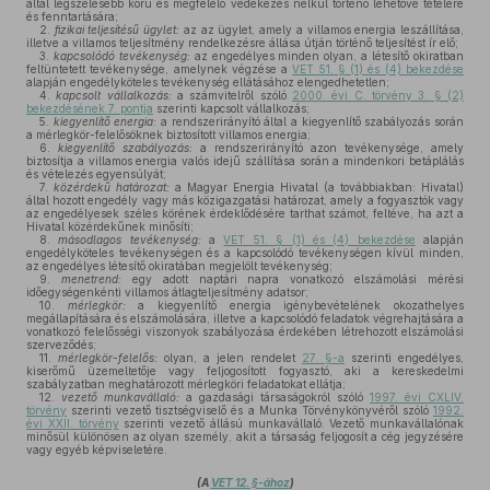
által legszélesebb körű és megfelelő védekezés nélkül történő lehetővé tételére
és fenntartására;
2.
fizikai teljesítésű ügylet:
az az ügylet, amely a villamos energia leszállítása,
illetve a villamos teljesítmény rendelkezésre állása útján történő teljesítést ír elő;
3.
kapcsolódó tevékenység:
az engedélyes minden olyan, a létesítő okiratban
feltüntetett tevékenysége, amelynek végzése a
VET 51. § (1) és (4) bekezdése
alapján engedélyköteles tevékenység ellátásához elengedhetetlen;
4.
kapcsolt vállalkozás:
a számvitelről szóló
2000. évi C. törvény 3. § (2)
bekezdésének 7. pontja
szerinti kapcsolt vállalkozás;
5.
kiegyenlítő energia:
a rendszerirányító által a kiegyenlítő szabályozás során
a mérlegkör-felelősöknek biztosított villamos energia;
6.
kiegyenlítő szabályozás:
a rendszerirányító azon tevékenysége, amely
biztosítja a villamos energia valós idejű szállítása során a mindenkori betáplálás
és vételezés egyensúlyát;
7.
közérdekű határozat:
a Magyar Energia Hivatal (a továbbiakban: Hivatal)
által hozott engedély vagy más közigazgatási határozat, amely a fogyasztók vagy
az engedélyesek széles körének érdeklődésére tarthat számot, feltéve, ha azt a
Hivatal közérdekűnek minősíti;
8.
másodlagos tevékenység:
a
VET 51. § (1) és (4) bekezdése
alapján
engedélyköteles tevékenységen és a kapcsolódó tevékenységen kívül minden,
az engedélyes létesítő okiratában megjelölt tevékenység;
9.
menetrend:
egy adott naptári napra vonatkozó elszámolási mérési
időegységenkénti villamos átlagteljesítmény adatsor;
10.
mérlegkör:
a kiegyenlítő energia igénybevételének okozathelyes
megállapítására és elszámolására, illetve a kapcsolódó feladatok végrehajtására a
vonatkozó felelősségi viszonyok szabályozása érdekében létrehozott elszámolási
szerveződés;
11.
mérlegkör-felelős:
olyan, a jelen rendelet
27. §-a
szerinti engedélyes,
kiserőmű üzemeltetője vagy feljogosított fogyasztó, aki a kereskedelmi
szabályzatban meghatározott mérlegköri feladatokat ellátja;
12.
vezető munkavállaló:
a gazdasági társaságokról szóló
1997. évi CXLIV.
törvény
szerinti vezető tisztségviselő és a Munka Törvénykönyvéről szóló
1992.
évi XXII. törvény
szerinti vezető állású munkavállaló. Vezető munkavállalónak
minősül különösen az olyan személy, akit a társaság feljogosít a cég jegyzésére
vagy egyéb képviseletére.
(A
VET 12. §-ához
)