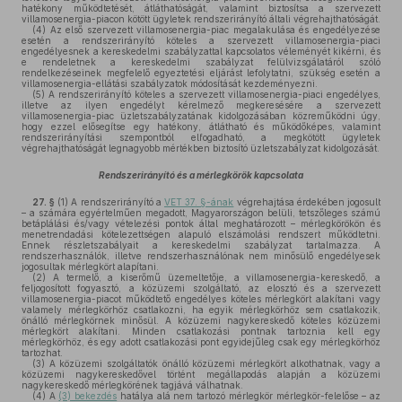
hatékony működtetését, átláthatóságát, valamint biztosítsa a szervezett
villamosenergia-piacon kötött ügyletek rendszerirányító általi végrehajthatóságát.
(4)
Az első szervezett villamosenergia-piac megalakulása és engedélyezése
esetén a rendszerirányító köteles a szervezett villamosenergia-piaci
engedélyesnek a kereskedelmi szabályzattal kapcsolatos véleményét kikérni, és
e rendeletnek a kereskedelmi szabályzat felülvizsgálatáról szóló
rendelkezéseinek megfelelő egyeztetési eljárást lefolytatni, szükség esetén a
villamosenergia-ellátási szabályzatok módosítását kezdeményezni.
(5)
A rendszerirányító köteles a szervezett villamosenergia-piaci engedélyes,
illetve az ilyen engedélyt kérelmező megkeresésére a szervezett
villamosenergia-piac üzletszabályzatának kidolgozásában közreműködni úgy,
hogy ezzel elősegítse egy hatékony, átlátható és működőképes, valamint
rendszerirányítási szempontból elfogadható, a megkötött ügyletek
végrehajthatóságát legnagyobb mértékben biztosító üzletszabályzat kidolgozását.
Rendszerirányító és a mérlegkörök kapcsolata
27. §
(1)
A rendszerirányító a
VET 37. §-ának
végrehajtása érdekében jogosult
– a számára egyértelműen megadott, Magyarországon belüli, tetszőleges számú
betáplálási és/vagy vételezési pontok által meghatározott – mérlegkörökön és
menetrendadási kötelezettségen alapuló elszámolási rendszert működtetni.
Ennek részletszabályait a kereskedelmi szabályzat tartalmazza. A
rendszerhasználók, illetve rendszerhasználónak nem minősülő engedélyesek
jogosultak mérlegkört alapítani.
(2)
A termelő, a kiserőmű üzemeltetője, a villamosenergia-kereskedő, a
feljogosított fogyasztó, a közüzemi szolgáltató, az elosztó és a szervezett
villamosenergia-piacot működtető engedélyes köteles mérlegkört alakítani vagy
valamely mérlegkörhöz csatlakozni, ha egyik mérlegkörhöz sem csatlakozik,
önálló mérlegkörnek minősül. A közüzemi nagykereskedő köteles közüzemi
mérlegkört alakítani. Minden csatlakozási pontnak tartoznia kell egy
mérlegkörhöz, és egy adott csatlakozási pont egyidejűleg csak egy mérlegkörhöz
tartozhat.
(3)
A közüzemi szolgáltatók önálló közüzemi mérlegkört alkothatnak, vagy a
közüzemi nagykereskedővel történt megállapodás alapján a közüzemi
nagykereskedő mérlegkörének tagjává válhatnak.
(4)
A
(3) bekezdés
hatálya alá nem tartozó mérlegkör mérlegkör-felelőse – az