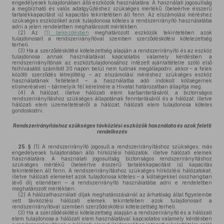
engedélyesek tulajdonában álló eszközök használatára. A használati jogosultság
a megbízható és valós adatgyűjtéshez szükséges mértékű (beleértve ésszerű
tartalékkapacitást is) kapacitás tekintetében áll fenn. Az elszámolási méréshez
szükséges eszközöket azok tulajdonosa köteles a rendszerirányító használatába
adni a jelen rendeletben meghatározott mértékben.
(2)
Az
(1) bekezdésben
meghatározott eszközök tekintetében azok
tulajdonosait a rendszerirányítóval szemben szerződéskötési kötelezettség
terheli.
(3)
Ha a szerződéskötési kötelezettség alapján a rendszerirányító és az eszköz
tulajdonosa annak használatával kapcsolatos valamely kérdésben a
rendszerirányítónak az eszköztulajdonosához intézett ajánlattételre szóló első
felhívásától számított 30 napon belül nem tudnak megállapodni, akkor – a felek
közötti szerződés létrejöttéig – az elszámolási méréshez szükséges eszköz
használatának feltételeit – a használatba adó indokolt költségeinek
elismerésével – bármelyik fél kérelmére a Hivatal határozatban állapítja meg.
(4)
A hálózat, illetve hálózati elem karbantartásáról, a biztonságos
rendszerirányításhoz szükséges állapotának fenntartásáról és a hálózat, illetve
hálózati elem üzemeltetéséről a hálózat, hálózati elem tulajdonosa köteles
gondoskodni.
Rendszerirányításhoz szükséges távközlési eszközök használata és azok feletti
rendelkezés
25. §
(1)
A rendszerirányító jogosult a rendszerirányításhoz szükséges, más
engedélyesek tulajdonában álló hírközlési hálózatok, illetve hálózati elemek
használatára. A használati jogosultság biztonságos rendszerirányításhoz
szükséges mértékű (beleértve ésszerű tartalékkapacitást is) kapacitás
tekintetében áll fenn. A rendszerirányításhoz szükséges hírközlési hálózatokat,
illetve hálózati elemeket azok tulajdonosa köteles – a költségekkel összhangban
lévő díj ellenében – a rendszerirányító használatába adni e rendeletben
meghatározott mértékben.
(2)
A hálózathasználati díjak meghatározásánál az árhatóság által figyelembe
vett távközlési hálózati elemek tekintetében azok tulajdonosait a
rendszerirányítóval szemben szerződéskötési kötelezettség terheli.
(3)
Ha a szerződéskötési kötelezettség alapján a rendszerirányító és a hálózati
elem tulajdonosa a hálózati elem használatával kapcsolatos valamely kérdésben