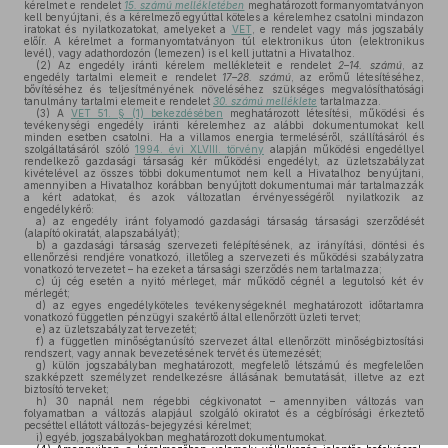
kérelmet e rendelet
15. számú mellékletében
meghatározott formanyomtatványon
kell benyújtani, és a kérelmező egyúttal köteles a kérelemhez csatolni mindazon
iratokat és nyilatkozatokat, amelyeket a
VET
, e rendelet vagy más jogszabály
előír. A kérelmet a formanyomtatványon túl elektronikus úton (elektronikus
levél), vagy adathordozón (lemezen) is el kell juttatni a Hivatalhoz.
(2)
Az engedély iránti kérelem mellékleteit e rendelet
2–14. számú
, az
engedély tartalmi elemeit e rendelet
17–28. számú
, az erőmű létesítéséhez,
bővítéséhez és teljesítményének növeléséhez szükséges megvalósíthatósági
tanulmány tartalmi elemeit e rendelet
30. számú melléklete
tartalmazza.
(3)
A
VET 51. § (1) bekezdésében
meghatározott létesítési, működési és
tevékenységi engedély iránti kérelemhez az alábbi dokumentumokat kell
minden esetben csatolni. Ha a villamos energia termeléséről, szállításáról és
szolgáltatásáról szóló
1994. évi XLVIII. törvény
alapján működési engedéllyel
rendelkező gazdasági társaság kér működési engedélyt, az üzletszabályzat
kivételével az összes többi dokumentumot nem kell a Hivatalhoz benyújtani,
amennyiben a Hivatalhoz korábban benyújtott dokumentumai már tartalmazzák
a kért adatokat, és azok változatlan érvényességéről nyilatkozik az
engedélykérő:
a)
az engedély iránt folyamodó gazdasági társaság társasági szerződését
(alapító okiratát, alapszabályát);
b)
a gazdasági társaság szervezeti felépítésének, az irányítási, döntési és
ellenőrzési rendjére vonatkozó, illetőleg a szervezeti és működési szabályzatra
vonatkozó tervezetet – ha ezeket a társasági szerződés nem tartalmazza;
c)
új cég esetén a nyitó mérleget, már működő cégnél a legutolsó két év
mérlegét;
d)
az egyes engedélyköteles tevékenységeknél meghatározott időtartamra
vonatkozó független pénzügyi szakértő által ellenőrzött üzleti tervet;
e)
az üzletszabályzat tervezetét;
f)
a független minőségtanúsító szervezet által ellenőrzött minőségbiztosítási
rendszert, vagy annak bevezetésének tervét és ütemezését;
g)
külön jogszabályban meghatározott, megfelelő létszámú és megfelelően
szakképzett személyzet rendelkezésre állásának bemutatását, illetve az ezt
biztosító terveket;
h)
30 napnál nem régebbi cégkivonatot – amennyiben változás van
folyamatban a változás alapjául szolgáló okiratot és a cégbírósági érkeztető
pecséttel ellátott változás-bejegyzési kérelmet;
i)
egyéb, jogszabályokban meghatározott dokumentumokat.