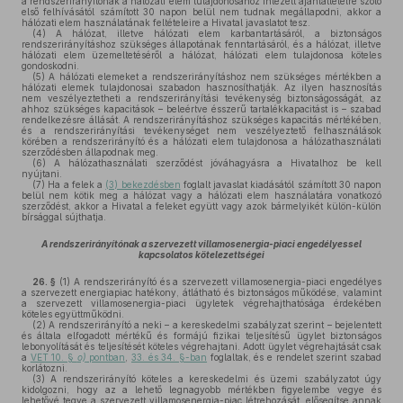
a rendszerirányítónak a hálózati elem tulajdonosához intézett ajánlattételre szóló
első felhívásától számított 30 napon belül nem tudnak megállapodni, akkor a
hálózati elem használatának feltételeire a Hivatal javaslatot tesz.
(4)
A hálózat, illetve hálózati elem karbantartásáról, a biztonságos
rendszerirányításhoz szükséges állapotának fenntartásáról, és a hálózat, illetve
hálózati elem üzemeltetéséről a hálózat, hálózati elem tulajdonosa köteles
gondoskodni.
(5)
A hálózati elemeket a rendszerirányításhoz nem szükséges mértékben a
hálózati elemek tulajdonosai szabadon hasznosíthatják. Az ilyen hasznosítás
nem veszélyeztetheti a rendszerirányítási tevékenység biztonságosságát, az
ahhoz szükséges kapacitások – beleértve ésszerű tartalékkapacitást is – szabad
rendelkezésre állását. A rendszerirányításhoz szükséges kapacitás mértékében,
és a rendszerirányítási tevékenységet nem veszélyeztető felhasználások
körében a rendszerirányító és a hálózati elem tulajdonosa a hálózathasználati
szerződésben állapodnak meg.
(6)
A hálózathasználati szerződést jóváhagyásra a Hivatalhoz be kell
nyújtani.
(7)
Ha a felek a
(3) bekezdésben
foglalt javaslat kiadásától számított 30 napon
belül nem kötik meg a hálózat vagy a hálózati elem használatára vonatkozó
szerződést, akkor a Hivatal a feleket együtt vagy azok bármelyikét külön-külön
bírsággal sújthatja.
A rendszerirányítónak a szervezett villamosenergia-piaci engedélyessel
kapcsolatos kötelezettségei
26. §
(1)
A rendszerirányító és a szervezett villamosenergia-piaci engedélyes
a szervezett energiapiac hatékony, átlátható és biztonságos működése, valamint
a szervezett villamosenergia-piaci ügyletek végrehajthatósága érdekében
köteles együttműködni.
(2)
A rendszerirányító a neki – a kereskedelmi szabályzat szerint – bejelentett
és általa elfogadott mértékű és formájú fizikai teljesítésű ügylet biztonságos
lebonyolítását és teljesítését köteles végrehajtani. Adott ügylet végrehajtását csak
a
VET 10. §
o)
pontban
,
33. és 34. §-ban
foglaltak, és e rendelet szerint szabad
korlátozni.
(3)
A rendszerirányító köteles a kereskedelmi és üzemi szabályzatot úgy
kidolgozni, hogy az a lehető legnagyobb mértékben figyelembe vegye és
lehetővé tegye a szervezett villamosenergia-piac létrehozását, elősegítse annak