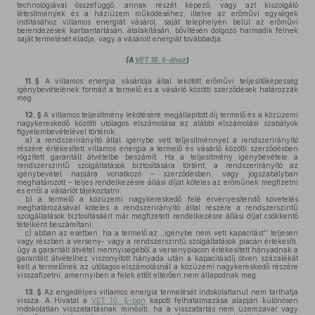
technológiával összefüggő, annak részét képező, vagy azt kiszolgáló
létesítmények és a háziüzem működéséhez, illetve az erőművi egységek
indításához villamos energiát vásárol, saját telephelyén belül az erőművi
berendezések karbantartásán, átalakításán, bővítésén dolgozó harmadik félnek
saját termelését eladja, vagy a vásárolt energiát továbbadja.
(A
VET 18. §-ához
)
11. §
A villamos energia vásárlója által lekötött erőművi teljesítőképesség
igénybevételének formáit a termelő és a vásárló közötti szerződések határozzák
meg.
12. §
A villamos teljesítmény lekötésére megállapított díj termelő és a közüzemi
nagykereskedő közötti utólagos elszámolása az alábbi elszámolási szabályok
figyelembevételével történik:
a)
a rendszerirányító által igénybe vett teljesítménnyel a rendszerirányító
részére értékesített villamos energia a termelő és vásárló közötti szerződésben
rögzített garantált átvételbe beszámít. Ha a teljesítmény igénybevétele a
rendszerszintű szolgáltatások biztosítására történt, a rendszerirányító az
igénybevétel napjára vonatkozó – szerződésben, vagy jogszabályban
meghatározott – teljes rendelkezésre állási díjat köteles az erőműnek megfizetni
és erről a vásárlót tájékoztatni;
b)
a termelő a közüzemi nagykereskedő felé érvényesítendő követelés
meghatározásával köteles a rendszerirányító által részére a rendszerszintű
szolgáltatások biztosításáért már megfizetett rendelkezésre állási díjat csökkentő
tételként beszámítani;
c)
abban az esetben, ha a termelő az ,,igénybe nem vett kapacitást'' teljesen
vagy részben a verseny- vagy a rendszerszintű szolgáltatások piacán értékesíti,
úgy a garantált átvétel mennyiségéből a versenypiacon értékesített hányadnak a
garantált átvételhez viszonyított hányada után a kapacitásdíj ötven százalékát
kell a termelőnek az utólagos elszámolásnál a közüzemi nagykereskedő részére
visszafizetni, amennyiben a felek ettől eltérően nem állapodnak meg.
13. §
Az engedélyes villamos energia termelését indokolatlanul nem tarthatja
vissza. A Hivatal a
VET 10. §-ban
kapott felhatalmazása alapján különösen
indokolatlan visszatartásnak minősíti, ha a visszatartás nem üzemzavar vagy