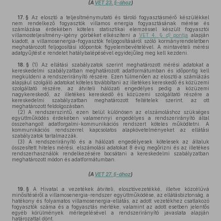
(A
VET 23. §-ához
)
17. §
Az elosztó a teljesítménymutató és tároló fogyasztásmérő készülékkel
nem rendelkező fogyasztók villamos energia fogyasztásának mérése és
számlázása érdekében köteles statisztikai elemzéssel készült fogyasztói
villamosteljesítmény-igény görbéket elkészíteni a
VET 4. §
d)
pontja
alapján
kiadott, a villamosenergia-fogyasztók feljogosításáról szóló kormányrendeletben
meghatározott feljogosítási időpontok figyelembevételével. A mintavételi mérési
adatgyűjtést e rendelet hatálybalépésével egyidejűleg meg kell kezdeni.
18. §
(1)
Az ellátási szabályzatok szerint meghatározott mérési adatokat a
kereskedelmi szabályzatban meghatározott adatformátumban és időpontig kell
megküldeni a rendszerirányító részére. Ezen túlmenően az elosztó a számlázás
alapjául szolgáló adatokat köteles továbbítani az illetékes kereskedő és közüzemi
szolgáltató részére, az átviteli hálózati engedélyes pedig a közüzemi
nagykereskedő, az illetékes kereskedő és közüzemi szolgáltató részére a
kereskedelmi szabályzatban meghatározott feltételek szerint, az ott
meghatározott feldolgozásban.
(2)
A rendszerszintű, ezen belül különösen az elszámoláshoz szükséges
együttműködés érdekében valamennyi engedélyes a rendszerirányító által
összehangolt adatforgalmi-kommunikációs rendszert köteles működtetni. A
kommunikációs rendszerrel kapcsolatos alapkövetelményeket az ellátási
szabályzatok tartalmazzák.
(3)
A rendszerirányító és a hálózati engedélyesek kötelesek az általuk
összesített hiteles mérési, elszámolási adatokat 8 évig megőrizni és az illetékes
rendszerhasználók rendelkezésére bocsátani a kereskedelmi szabályzatban
meghatározott módon és adatformátumban.
(A
VET 27. §-ához
)
19. §
A Hivatal a vezetékek átviteli, elosztóvezetékké, illetve közcélúvá
minősítéséről a villamosenergia-rendszer együttműködése, az ellátásbiztonság, a
hatékony és folyamatos villamosenergia-ellátás, az adott vezetékhez csatlakozó
fogyasztók száma és a fogyasztás mértéke, valamint az adott esetben jelentős
egyéb körülmények mérlegelésével a rendszerirányító javaslata alapján
határozattal dönt.