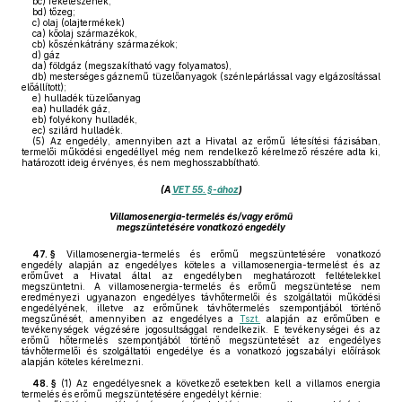
bc)
feketeszenek,
bd)
tőzeg;
c)
olaj (olajtermékek)
ca)
kőolaj származékok,
cb)
kőszénkátrány származékok;
d)
gáz
da)
földgáz (megszakítható vagy folyamatos),
db)
mesterséges gáznemű tüzelőanyagok (szénlepárlással vagy elgázosítással
előállított);
e)
hulladék tüzelőanyag
ea)
hulladék gáz,
eb)
folyékony hulladék,
ec)
szilárd hulladék.
(5)
Az engedély, amennyiben azt a Hivatal az erőmű létesítési fázisában,
termelői működési engedéllyel még nem rendelkező kérelmező részére adta ki,
határozott ideig érvényes, és nem meghosszabbítható.
(A
VET 55. §-ához
)
Villamosenergia-termelés és/vagy erőmű
megszüntetésére vonatkozó engedély
47. §
Villamosenergia-termelés és erőmű megszüntetésére vonatkozó
engedély alapján az engedélyes köteles a villamosenergia-termelést és az
erőművet a Hivatal által az engedélyben meghatározott feltételekkel
megszüntetni. A villamosenergia-termelés és erőmű megszüntetése nem
eredményezi ugyanazon engedélyes távhőtermelői és szolgáltatói működési
engedélyének, illetve az erőműnek távhőtermelés szempontjából történő
megszűnését, amennyiben az engedélyes a
Tszt.
alapján az erőműben e
tevékenységek végzésére jogosultsággal rendelkezik. E tevékenységei és az
erőmű hőtermelés szempontjából történő megszüntetését az engedélyes
távhőtermelői és szolgáltatói engedélye és a vonatkozó jogszabályi előírások
alapján köteles kérelmezni.
48. §
(1)
Az engedélyesnek a következő esetekben kell a villamos energia
termelés és erőmű megszüntetésére engedélyt kérnie: