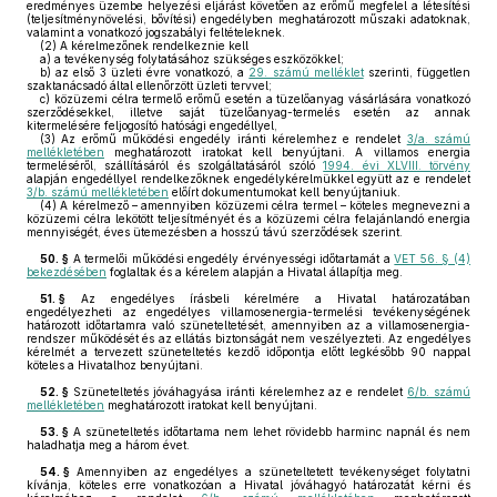
eredményes üzembe helyezési eljárást követően az erőmű megfelel a létesítési
(teljesítménynövelési, bővítési) engedélyben meghatározott műszaki adatoknak,
valamint a vonatkozó jogszabályi feltételeknek.
(2)
A kérelmezőnek rendelkeznie kell
a)
a tevékenység folytatásához szükséges eszközökkel;
b)
az első 3 üzleti évre vonatkozó, a
29. számú melléklet
szerinti, független
szaktanácsadó által ellenőrzött üzleti tervvel;
c)
közüzemi célra termelő erőmű esetén a tüzelőanyag vásárlására vonatkozó
szerződésekkel, illetve saját tüzelőanyag-termelés esetén az annak
kitermelésére feljogosító hatósági engedéllyel,
(3)
Az erőmű működési engedély iránti kérelemhez e rendelet
3/a. számú
mellékletében
meghatározott iratokat kell benyújtani. A villamos energia
termeléséről, szállításáról és szolgáltatásáról szóló
1994. évi XLVIII. törvény
alapján engedéllyel rendelkezőknek engedélykérelmükkel együtt az e rendelet
3/b. számú mellékletében
előírt dokumentumokat kell benyújtaniuk.
(4)
A kérelmező – amennyiben közüzemi célra termel – köteles megnevezni a
közüzemi célra lekötött teljesítményét és a közüzemi célra felajánlandó energia
mennyiségét, éves ütemezésben a hosszú távú szerződések szerint.
50. §
A termelői működési engedély érvényességi időtartamát a
VET 56. § (4)
bekezdésében
foglaltak és a kérelem alapján a Hivatal állapítja meg.
51. §
Az engedélyes írásbeli kérelmére a Hivatal határozatában
engedélyezheti az engedélyes villamosenergia-termelési tevékenységének
határozott időtartamra való szüneteltetését, amennyiben az a villamosenergia-
rendszer működését és az ellátás biztonságát nem veszélyezteti. Az engedélyes
kérelmét a tervezett szüneteltetés kezdő időpontja előtt legkésőbb 90 nappal
köteles a Hivatalhoz benyújtani.
52. §
Szüneteltetés jóváhagyása iránti kérelemhez az e rendelet
6/b. számú
mellékletében
meghatározott iratokat kell benyújtani.
53. §
A szüneteltetés időtartama nem lehet rövidebb harminc napnál és nem
haladhatja meg a három évet.
54. §
Amennyiben az engedélyes a szüneteltetett tevékenységet folytatni
kívánja, köteles erre vonatkozóan a Hivatal jóváhagyó határozatát kérni és