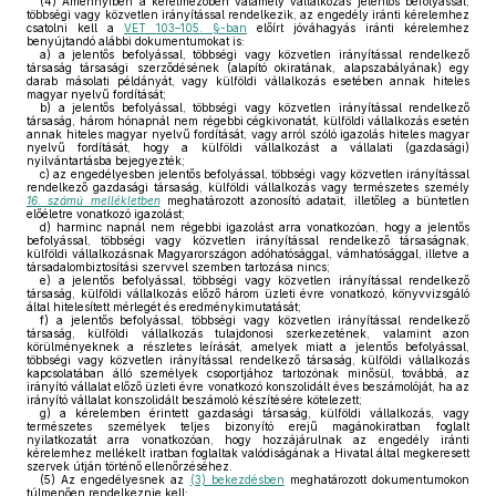
(4)
Amennyiben a kérelmezőben valamely vállalkozás jelentős befolyással,
többségi vagy közvetlen irányítással rendelkezik, az engedély iránti kérelemhez
csatolni kell a
VET 103–105. §-ban
előírt jóváhagyás iránti kérelemhez
benyújtandó alábbi dokumentumokat is:
a)
a jelentős befolyással, többségi vagy közvetlen irányítással rendelkező
társaság társasági szerződésének (alapító okiratának, alapszabályának) egy
darab másolati példányát, vagy külföldi vállalkozás esetében annak hiteles
magyar nyelvű fordítását;
b)
a jelentős befolyással, többségi vagy közvetlen irányítással rendelkező
társaság, három hónapnál nem régebbi cégkivonatát, külföldi vállalkozás esetén
annak hiteles magyar nyelvű fordítását, vagy arról szóló igazolás hiteles magyar
nyelvű fordítását, hogy a külföldi vállalkozást a vállalati (gazdasági)
nyilvántartásba bejegyezték;
c)
az engedélyesben jelentős befolyással, többségi vagy közvetlen irányítással
rendelkező gazdasági társaság, külföldi vállalkozás vagy természetes személy
16. számú mellékletben
meghatározott azonosító adatait, illetőleg a büntetlen
előéletre vonatkozó igazolást;
d)
harminc napnál nem régebbi igazolást arra vonatkozóan, hogy a jelentős
befolyással, többségi vagy közvetlen irányítással rendelkező társaságnak,
külföldi vállalkozásnak Magyarországon adóhatósággal, vámhatósággal, illetve a
társadalombiztosítási szervvel szemben tartozása nincs;
e)
a jelentős befolyással, többségi vagy közvetlen irányítással rendelkező
társaság, külföldi vállalkozás előző három üzleti évre vonatkozó, könyvvizsgáló
által hitelesített mérlegét és eredménykimutatását;
f)
a jelentős befolyással, többségi vagy közvetlen irányítással rendelkező
társaság, külföldi vállalkozás tulajdonosi szerkezetének, valamint azon
körülményeknek a részletes leírását, amelyek miatt a jelentős befolyással,
többségi vagy közvetlen irányítással rendelkező társaság, külföldi vállalkozás
kapcsolatában álló személyek csoportjához tartozónak minősül, továbbá, az
irányító vállalat előző üzleti évre vonatkozó konszolidált éves beszámolóját, ha az
irányító vállalat konszolidált beszámoló készítésére kötelezett;
g)
a kérelemben érintett gazdasági társaság, külföldi vállalkozás, vagy
természetes személyek teljes bizonyító erejű magánokiratban foglalt
nyilatkozatát arra vonatkozóan, hogy hozzájárulnak az engedély iránti
kérelemhez mellékelt iratban foglaltak valódiságának a Hivatal által megkeresett
szervek útján történő ellenőrzéséhez.
(5)
Az engedélyesnek az
(3) bekezdésben
meghatározott dokumentumokon
túlmenően rendelkeznie kell: