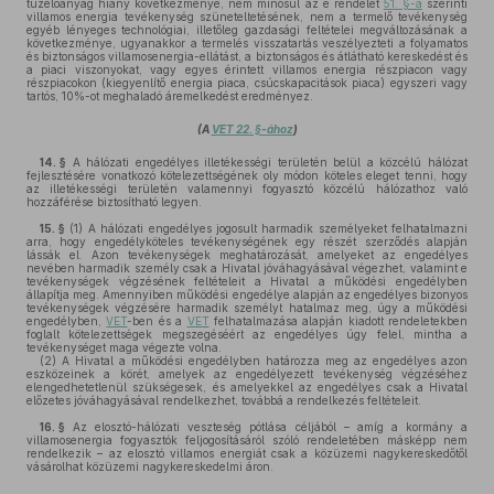
tüzelőanyag hiány következménye, nem minősül az e rendelet
51. §-a
szerinti
villamos energia tevékenység szüneteltetésének, nem a termelő tevékenység
egyéb lényeges technológiai, illetőleg gazdasági feltételei megváltozásának a
következménye, ugyanakkor a termelés visszatartás veszélyezteti a folyamatos
és biztonságos villamosenergia-ellátást, a biztonságos és átlátható kereskedést és
a piaci viszonyokat, vagy egyes érintett villamos energia részpiacon vagy
részpiacokon (kiegyenlítő energia piaca, csúcskapacitások piaca) egyszeri vagy
tartós, 10%-ot meghaladó áremelkedést eredményez.
(A
VET 22. §-ához
)
14. §
A hálózati engedélyes illetékességi területén belül a közcélú hálózat
fejlesztésére vonatkozó kötelezettségének oly módon köteles eleget tenni, hogy
az illetékességi területén valamennyi fogyasztó közcélú hálózathoz való
hozzáférése biztosítható legyen.
15. §
(1)
A hálózati engedélyes jogosult harmadik személyeket felhatalmazni
arra, hogy engedélyköteles tevékenységének egy részét szerződés alapján
lássák el. Azon tevékenységek meghatározását, amelyeket az engedélyes
nevében harmadik személy csak a Hivatal jóváhagyásával végezhet, valamint e
tevékenységek végzésének feltételeit a Hivatal a működési engedélyben
állapítja meg. Amennyiben működési engedélye alapján az engedélyes bizonyos
tevékenységek végzésére harmadik személyt hatalmaz meg, úgy a működési
engedélyben,
VET
-ben és a
VET
felhatalmazása alapján kiadott rendeletekben
foglalt kötelezettségek megszegéséért az engedélyes úgy felel, mintha a
tevékenységet maga végezte volna.
(2)
A Hivatal a működési engedélyben határozza meg az engedélyes azon
eszközeinek a körét, amelyek az engedélyezett tevékenység végzéséhez
elengedhetetlenül szükségesek, és amelyekkel az engedélyes csak a Hivatal
előzetes jóváhagyásával rendelkezhet, továbbá a rendelkezés feltételeit.
16. §
Az elosztó-hálózati veszteség pótlása céljából – amíg a kormány a
villamosenergia fogyasztók feljogosításáról szóló rendeletében másképp nem
rendelkezik – az elosztó villamos energiát csak a közüzemi nagykereskedőtől
vásárolhat közüzemi nagykereskedelmi áron.