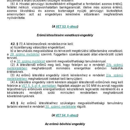
alszámlát a teljes biztosítéki összegre feltölteni.
(6)
A Hivatal pénzügyi biztosítékként elfogadhat a fentiekkel azonos értékű,
feltétel nélküli, visszavonhatatlan bankgaranciát, illetve más azonos értékű,
azonos likviditású és azonos biztonságot nyújtó pénzügyi biztosítékot,
amennyiben azt az engedélyes kérelmére előzetesen megfelelőnek
nyilvánította.
(A
VET 53. §-ához
)
Erőmű létesítésére vonatkozó engedély
42. §
(1)
A kérelmezőnek rendelkeznie kell:
a)
tüzelőanyag választási engedéllyel,
b)
a beruházás megvalósítása és tervezett megtérülési időtartamára vonatkozó,
a
29. számú melléklet
szerinti, független szaktanácsadó által ellenőrzött üzleti
tervvel,
c)
a
30. számú melléklet
szerinti megvalósíthatósági tanulmánnyal.
(2)
A létesítendő erőmű meg kell, hogy feleljen az e rendelet
2/b. számú
mellékletében
meghatározott minimális energetikai erőművi hatásfok
értékeknek.
(3)
Az erőmű létesítési engedély iránti kérelemhez e rendelet
2/a. számú
mellékletében
meghatározott iratokat kell benyújtani.
(4)
A létesítési engedély iránti kérelem alapján létesítendő erőműnek meg kell
felelnie a
VET 5. §
a)
4. pontjában
foglaltak alapján az 50 MW és annál nagyobb
teljesítményű erőművek energiahordozó készletének legkisebb mértékéről és a
készletezés rendjéről szóló miniszteri rendeletben meghatározott
követelményeknek.
43. §
Az erőmű létesítéséhez szükséges megvalósíthatósági tanulmány
tartalmi elemeit e rendelet
30. számú melléklete
rögzíti.
(A
VET 54. §-ához
)
Az erőmű-bővítési engedély