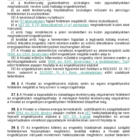
a)
a tevékenység gyakorlásához szükséges, más jogszabályokban
meghatározott, nevére szóló hatósági engedélyekkel;
b)
az adott tevékenység folytatásához szükséges műszaki és pénzügyi
feltételekkel és eszközökkel.
(6)
A kérelmező köteles nyilatkozni
a)
az
(5) bekezdésben
foglalt feltételek meglétéről, illetve biztosításáról;
b)
a
VET 50. § (3) bekezdésének
c)–e)
pontjaiban
meghatározott kizáró okok
hiányáról;
c)
arról, hogy rendelkezik a jelen rendeletben és külön jogszabályokban
meghatározott engedélyekkel;
d)
továbbá arról, hogy a kérelemben foglaltak a legkisebb költség elvével,
erőmű létesítési engedély iránti kérelem esetén az erőmű létesítésére vonatkozó
energiapolitikai követelményekkel összhangban állnak.
(7)
A Hivatal az atomerőműre vonatkozó engedélyeit az atomenergiáról szóló
1996. évi CXVI. törvényben
előírt engedélyek megléte esetén adja ki.
(8)
A Hivatal erőművi hőtermelési működési engedély iránti kérelem esetén a
távhőszolgáltatásról szóló
1998. évi XVIII. törvényben ( a továbbiakban: Tszt)
előírt feltételek alapján folytatja le az engedélyezési eljárást.
(9)
Az engedélyezés során kiemelt figyelmet kell fordítani a 193/2001. (X. 19.)
Korm., valamint a
20/2001. (II. 4.) Korm. rendeletekben
előírt szabályok
betartására.
36. §
A Hivatal az engedélyezési eljárás során az egyes engedélyezési
feltételek meglétét a helyszínen is megvizsgálhatja.
37. §
A Hivatal a kapcsolódó és másodlagos tevékenység végzésének feltételeit
az engedélyben megállapíthatja. A mérlegkör-felelősi tevékenység végzéséhez
a Hivatal az engedélyes engedélyében feltételeket állapíthat meg.
38. §
A Hivatal a villamos energia termeléséről, szállításáról és szolgáltatásáról
szóló
1994. évi XLVIII. törvény
alapján indított, és a
VET
hatálybalépéséig be nem
fejezett engedélyezési eljárást a
VET 121. §-ának
megfelelően és annak
végrehajtására vonatkozó jogszabályok rendelkezései szerint folytatja le.
39. §
(1)
Az engedélyes köteles az engedély kiadásának alapjául szolgáló
feltételeknek folyamatosan megfelelni, továbbá köteles a Hivatal adott
engedélyesre irányadó mindenkori határozatainak megfelelni, azokat betartani