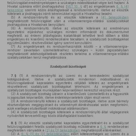
felülvizsgálat eredményeképpen a szükséges módosításokat végre kell hajtani. A
Hivatal számára előírt jóváhagyáshoz [
VET 10. §
d)
] az engedélyesek
6. § (4)
bekezdése
szerinti közös állásfoglalását a rendszerirányító, illetve az elosztók
kötelesek a jóváhagyás iránti kérelmükkel együtt a Hivatalhoz beadni.
(5)
A rendszerirányító és az elosztók kötelesek a
(4) bekezdésben
meghatározott felülvizsgálat után a villamosenergia-ellátási szabályzatokat
jóváhagyásra a Hivatalnak benyújtani.
(6)
A rendszerirányító, illetve az elosztók kötelesek az eredményes
egyeztetési eljáráshoz szükséges minden információt és dokumentumot
megfelelő, az érdemi állásfoglalás kialakítását lehetővé tevő időben a többi
engedélyes és kiserőmű rendelkezésére bocsátani, a szabályzati bizottságokkal
együttműködni, résztvevőikkel igény szerint konzultálni.
(7)
Az engedélyesek és rendszerhasználók közötti – a villamosenergia-
rendszer zavartalan üzemeltetéséhez szükséges – külön jogszabályban
meghatározott adatszolgáltatások részletes tartalma a villamosenergia-ellátási
szabályzatokban kerül meghatározásra.
Szabályzati bizottságok
7. §
(1)
A rendszerirányító az üzemi és a kereskedelmi szabályzat
kidolgozásával, illetve e szabályzatok mindenkori módosításával és
felülvizsgálatával kapcsolatos egyeztetés céljából köteles az engedélyesek
részvételével szabályzati bizottságokat létrehozni. Az engedélyesek a
szabályzati bizottságok munkájában képviselőiken keresztül vesznek részt.
(2)
A szabályzati bizottság ülésein a kiserőművek üzemeltetői és a fogyasztók
is jogosultak képviselőik, illetve érdekképviseleteik útján részt venni.
(3)
A rendszerirányító köteles a szabályzati bizottságok, illetve azok bármely
résztvevőjének megjegyzéseit és véleményét döntéshozatal során megfontolni,
azok esetleges elutasítását indokolással alátámasztani.
(4)
A szabályzati bizottságok kötelesek a rendszerirányító által véglegesnek
nyilvánított tervezetről egy közös állásfoglalást kialakítani.
8. §
(1)
Az elosztói szabályzattal kapcsolatos egyeztetésért és a szabályzat
felülvizsgálatáért felelős szabályzati bizottság működésére a
6. §
rendelkezései
megfelelően irányadók a
(2) és (3) bekezdésben
meghatározott eltérésekkel.
(2)
A
6. § (1) és (3) bekezdéseiben
előírt kötelezettségek az üzemi és a