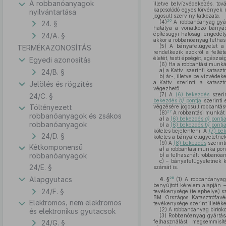
A robbanóanyagok
illetve belvízvédekezés, tov
kapcsolódó egyes törvények m
nyilvántartása
jogosult szerv nyilatkozata.
26
(4)
A robbanóanyag gyárt
24. §
hatálya a vonatkozó bányász
építésügyi hatósági engedél
24/A. §
akkor a robbanóanyag felhasz
(5)
A bányafelügyelet a p
TERMÉKAZONOSÍTÁS
rendelkezik azokról a felt
életét, testi épségét, egészs
Egyedi azonosítás
(6)
Ha a robbantási munká
a)
a Kattv. szerinti katasz
24/B. §
b)
ár-, illetve belvízvédeke
a Kattv. szerinti, a katas
Jelölés és rögzítés
végezhető.
(7)
A
(6) bekezdés
szeri
24/C. §
bekezdés
b)
pontja
szerinti 
Töltényezett
végzésére jogosult robbantásv
27
(8)
A robbantási munkát
robbanóanyagok és zsákos
a)
a
(6) bekezdés
a)
pontj
robbanóanyagok
b)
a
(6) bekezdés
b)
pontj
köteles bejelenteni. A
(7) be
24/D. §
köteles a bányafelügyeletnek
(9)
A
(8) bekezdés
szerint
Kétkomponensű
a)
a robbantási munka ponto
robbanóanyagok
b)
a felhasznált robbanóa
c)
– bányafelügyeletnek kü
24/E. §
számát is.
Alapgyutacs
28
4. §
(1)
A robbanóanyag s
benyújtott kérelem alapján 
24/F. §
tevékenysége (telephelye) sz
BM Országos Katasztrófavéd
Elektromos, nem elektromos
tevékenysége szerint illeték
(2)
A robbanóanyag birtoko
és elektronikus gyutacsok
(3)
Robbanóanyag gyártásár
24/G. §
felhasználást, megsemmisít