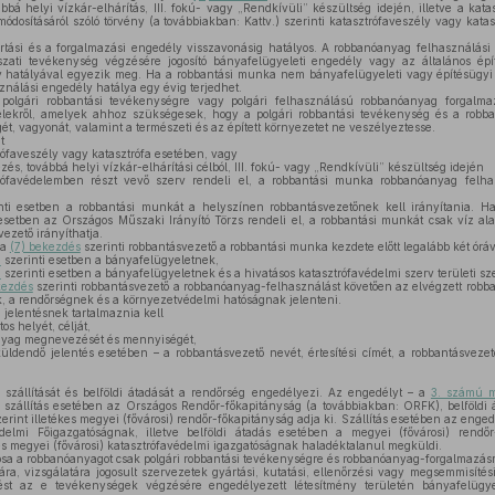
ábbá helyi vízkár-elhárítás, III. fokú- vagy „Rendkívüli” készültség idején, illetve a kat
ódosításáról szóló törvény (a továbbiakban: Kattv.) szerinti katasztrófaveszély vagy kata
ási és a forgalmazási engedély visszavonásig hatályos. A robbanóanyag felhasználási
ati tevékenység végzésére jogosító bányafelügyeleti engedély vagy az általános épít
y hatályával egyezik meg. Ha a robbantási munka nem bányafelügyeleti vagy építésügyi 
nálási engedély hatálya egy évig terjedhet.
olgári robbantási tevékenységre vagy polgári felhasználású robbanóanyag forgalmaz
ételekről, amelyek ahhoz szükségesek, hogy a polgári robbantási tevékenység és a rob
égét, vagyonát, valamint a természeti és az épített környezetet ne veszélyeztesse.
t
trófaveszély vagy katasztrófa esetében, vagy
zés, továbbá helyi vízkár-elhárítási célból, III. fokú- vagy „Rendkívüli” készültség idején
ztrófavédelemben részt vevő szerv rendeli el, a robbantási munka robbanóanyag felha
nti esetben a robbantási munkát a helyszínen robbantásvezetőnek kell irányítania. 
esetben az Országos Műszaki Irányító Törzs rendeli el, a robbantási munkát csak víz ala
ezető irányíthatja.
 a
(7) bekezdés
szerinti robbantásvezető a robbantási munka kezdete előtt legalább két óráv
a
szerinti esetben a bányafelügyeletnek,
a
szerinti esetben a bányafelügyeletnek és a hivatásos katasztrófavédelmi szerv területi s
kezdés
szerinti robbantásvezető a robbanóanyag-felhasználást követően az elvégzett robb
, a rendőrségnek és a környezetvédelmi hatóságnak jelenteni.
i jelentésnek tartalmaznia kell
s helyét, célját,
nyag megnevezését és mennyiségét,
ldendő jelentés esetében – a robbantásvezető nevét, értesítési címét, a robbantásveze
zállítását és belföldi átadását a rendőrség engedélyezi. Az engedélyt – a
3. számú m
– szállítás esetében az Országos Rendőr-főkapitányság (a továbbiakban: ORFK), belföldi
erint illetékes megyei (fővárosi) rendőr-főkapitányság adja ki. Szállítás esetében az eng
elmi Főigazgatóságnak, illetve belföldi átadás esetében a megyei (fővárosi) rendő
es megyei (fővárosi) katasztrófavédelmi igazgatóságnak haladéktalanul megküldi.
sa a robbanóanyagot csak polgári robbantási tevékenységre és robbanóanyag-forgalmazásra
a, vizsgálatára jogosult szervezetek gyártási, kutatási, ellenőrzési vagy megsemmisítés
ést az e tevékenységek végzésére engedélyezett létesítmény területén bányafelügy