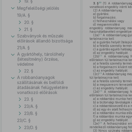
19. §
20
3. §
(1)
A robbanóanyag 
vonatkozó engedély iránti ké
Megfelelőségi jelölés
(2)
A robbanóanyag
a)
gyártási,
19/A. §
b)
forgalmazási,
c)
felhasználási vagy
20. §
d)
megsemmisítési
engedély robbanóanyag megs
21. §
használatbavételi engedélyez
21
Szabványok és műszaki
(2a)
A robbanóanyag gyárt
tartalmaznia kell
előírások állandó bizottsága
a)
a gyártás helyét (telepü
b)
a felelős személy termés
21/A. §
c)
a gyártás egyéb hatósági 
d)
az engedély hatályát.
A gyártóhely, tárolóhely
22
(2b)
A robbanóanyag for
(létesítmény) őrzése,
előírtakon túl tartalmaznia ke
védelme
a)
a felelős személy termés
b)
a forgalmazni kívánt r
22. §
c)
az engedély hatályát.
23
(2c)
A robbanóanyag megsz
A robbanóanyagok
túl tartalmaznia kell
a)
a felelős személy termés
szállításának és belföldi
b)
a megszerezni tervezet
átadásának felügyeletére
c)
az engedély hatályát.
24
vonatkozó előírások
(2d)
A robbanóanyag fel
előírtakon túl tartalmaznia ke
23. §
a)
a robbantási munka hely
b)
a biztonsági távolságok 
23/A. §
c)
a robbantásvezető és a r
d)
az egy év alatt felhaszn
23/B. §
e)
a robbantási munka előze
f)
a robbantási munka egyéb
23/C. §
g)
az engedély hatályát.
25
(2e)
A felhasználási en
23/D. §
rendelkező robbanóanyag fel
(3)
Nincs szükség robban