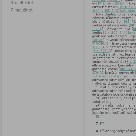
6. melléklet
évi IV. törvény 283/A. §
), v
elkövetett szökés [
1978. évi 
7. melléklet
törvény 355. § (2) bekezdés
bb)
a Büntető Törvényköny
háborús bűncselekmények 
közreműködés (
Btk. 162. §
)
prekurzorral visszaélés (
Btk
192. §
), kényszermunka (
Bt
kerítés [
Btk. 200. § (4) bek
gyűlésen való részvétel jog
Fejezet
), hivatali bűncsele
314–316. §
), terrorcselekmé
320. §
), bűnszervezetben ré
(
Btk. 323. §
), robbanóanyag
szerződés által tiltott fegyve
megszegése feljelentésének 
termékkel visszaélés (
Btk. 3
elleni erőszakos bűncselek
gazdasági csalás (
Btk. 374. 
379. §
), jármű önkényes elvé
(2) bekezdés
a)
pont
és
(3)–
elkövetése miatt elítéltek,
nyilvántartásának időtartamá
c)
akit bűncselekmény bűn
elkövetése miatt intézkedés
de legalább a jogerős döntés
33
d)
aki ellen a
b)
és
c)
pon
befejezéséig;
34
e)
aki ellen polgári felh
garázdaság, veszélyes fenye
jogerőre emelkedésétől számít
35
(2)
36
7. §
37
8. §
Az engedélyező hatós