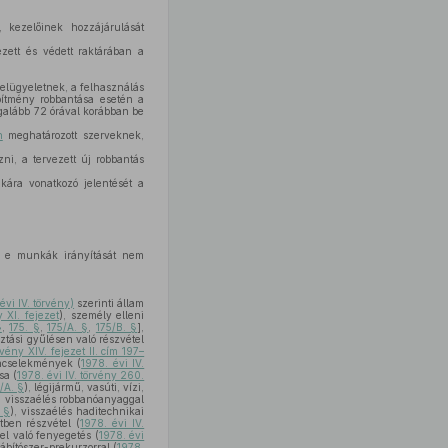
 kezelőinek hozzájárulását
ezett és védett raktárában a
elügyeletnek, a felhasználás
pítmény robbantása esetén a
egalább 72 órával korábban be
n
meghatározott szerveknek,
ni, a tervezett új robbantás
kára vonatkozó jelentését a
nt e munkák irányítását nem
évi IV. törvény)
szerinti állam
y XI. fejezet
), személy elleni
§
,
175. §
,
175/A. §
,
175/B. §
],
ztási gyűlésen való részvétel
rvény XIV. fejezet II. cím 197–
űncselekmények (
1978. évi IV.
a (
1978. évi IV. törvény 260.
/A. §
), légijármű, vasúti, vízi,
, visszaélés robbanóanyaggal
 §
), visszaélés haditechnikai
tben részvétel (
1978. évi IV.
yel való fenyegetés (
1978. évi
kábítószer-prekurzorral (
1978.