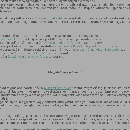
az adott robbanóanyag megfelel mindezen jogszabályok előírásainak.
én csak olyan robbanóanyag gyártható, forgalmazható, használható fel, vagy tár
l, azok felderítése céljából Montreálban, 1991. március 1. napján létrehozott Egyezmény k
lésre került.
knak meg kell felelni az
1. számú mellékletben
meghatározott rájuk vonatkozó alapvető b
kat, amelyek megfelelnek a vonatkozó honosított harmonizált szabványoknak, úgy kell t
megfelelőségének tanúsítására alkalmazandó eljárások a következők:
fejezetének
megfelelő típusvizsgálat (B-modul) és a gyártó választása szerint
lőség igazolása (C-modul) a
2. számú melléklet
2. fejezete
szerint, vagy
nőségbiztosítási rendszer (D-modul) a
2. számú melléklet
3. fejezete
szerint, vagy
re vonatkozó minőségbiztosítási rendszer (E-modul) a
2. számú melléklet
4. fejezete
szerint
F-modul) a
2. számú melléklet
5. fejezete
szerint,
dul) a
2. számú melléklet
6. fejezete
szerint.
55
Megfelelőségi jelölés
at forgalomba hozatal előtt a
4. számú melléklet
szerinti megfelelőségi jelöléssel kell ellát
ölést jól láthatóan, könnyen olvashatóan és maradandóan a robbanóanyagon, vag
nosító táblán vagy a csomagoláson kell elhelyezni. Az azonosító táblát, illetve a csomagol
nálni.
okon olyan megjelölést vagy feliratot elhelyezni, amelyet harmadik személyek a CE m
etnek. Bármely másfajta megjelölés elhelyezhető robbanóanyagokon, amennyiben az 
t.
 megfelelőségi jelöléssel ellátott robbanóanyag a rendeltetésszerű használat során veszé
át, a bányafelügyelet, mint piacfelügyeleti hatóság a robbanóanyagot a piacról kivonja,
át megtiltja. Erről haladéktalanul tájékoztatja a Bizottságot, megjelölve az intézkedés 
en
meghatározott alapvető biztonsági és egészségvédelmi követelményeknek való nem megf