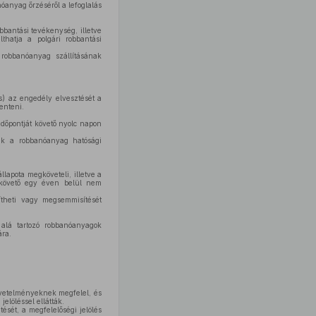
óanyag őrzéséről a lefoglalás
obbantási tevékenység, illetve
lthatja a polgári robbantási
 robbanóanyag szállításának
s) az engedély elvesztését a
enteni.
dőpontját követő nyolc napon
ik a robbanóanyag hatósági
apota megköveteli, illetve a
ét követő egy éven belül nem
ítheti vagy megsemmisítését
 alá tartozó robbanóanyagok
ára.
követelményeknek megfelel, és
elöléssel ellátták.
ését, a megfelelőségi jelölés