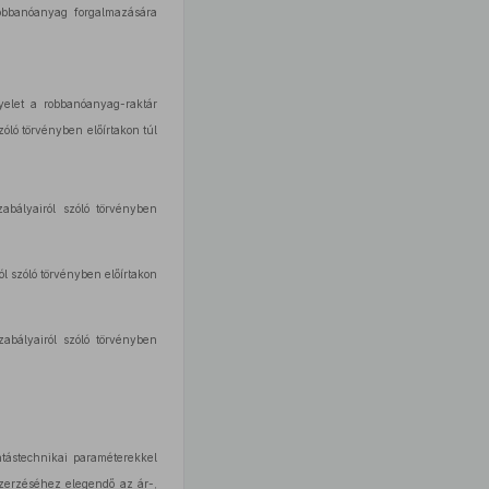
robbanóanyag forgalmazására
yelet a robbanóanyag-raktár
óló törvényben előírtakon túl
abályairól szóló törvényben
l szóló törvényben előírtakon
abályairól szóló törvényben
tástechnikai paraméterekkel
zerzéséhez elegendő az ár-,