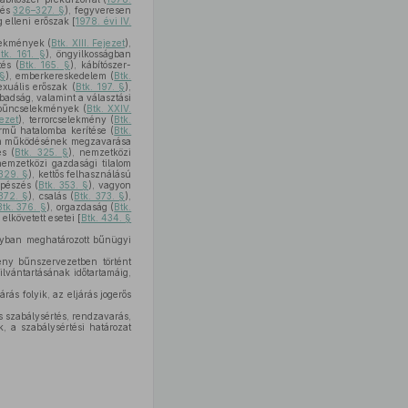
és
326–327. §
), fegyveresen
g elleni erőszak [
1978. évi IV.
lekmények (
Btk. XIII. Fejezet
),
tk. 161. §
), öngyilkosságban
tés (
Btk. 165. §
), kábítószer-
 §
), emberkereskedelem (
Btk.
exuális erőszak (
Btk. 197. §
),
badság, valamint a választási
i bűncselekmények (
Btk. XXIV.
jezet
), terrorcselekmény (
Btk.
ármű hatalomba kerítése (
Btk.
m működésének megzavarása
és (
Btk. 325. §
), nemzetközi
nemzetközi gazdasági tilalom
 329. §
), kettős felhasználású
pészés (
Btk. 353. §
), vagyon
 372. §
), csalás (
Btk. 373. §
),
Btk. 376. §
), orgazdaság (
Btk.
elkövetett esetei [
Btk. 434. §
ályban meghatározott bűnügyi
ény bűnszervezetben történt
lvántartásának időtartamáig,
s folyik, az eljárás jogerős
os szabálysértés, rendzavarás,
, a szabálysértési határozat