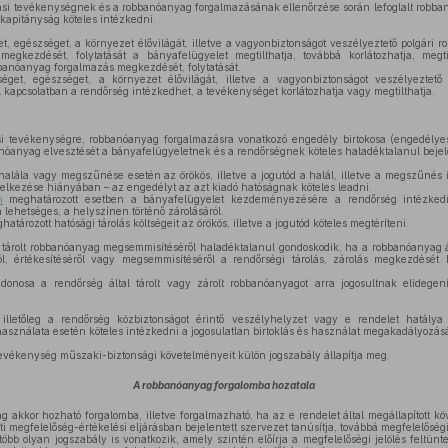
ási tevékenységnek és a robbanóanyag forgalmazásának ellenőrzése során lefoglalt robban
rkapitányság köteles intézkedni.
et, egészséget, a környezet élővilágát, illetve a vagyonbiztonságot veszélyeztető polgári r
gkezdését, folytatását a bányafelügyelet megtilthatja, továbbá korlátozhatja, megti
banóanyag forgalmazás megkezdését, folytatását.
éget, egészséget, a környezet élővilágát, illetve a vagyonbiztonságot veszélyeztető
 kapcsolatban a rendőrség intézkedhet, a tevékenységet korlátozhatja vagy megtilthatja.
si tevékenységre, robbanóanyag forgalmazásra vonatkozó engedély birtokosa (engedélye
nóanyag elvesztését a bányafelügyeletnek és a rendőrségnek köteles haladéktalanul bejel
lála vagy megszűnése esetén az örökös, illetve a jogutód a halál, illetve a megszűnés i
ndelkezése hiányában – az engedélyt az azt kiadó hatóságnak köteles leadni.
n
meghatározott esetben a bányafelügyelet kezdeményezésére a rendőrség intézked
 lehetséges, a helyszínen történő zárolásáról.
atározott hatósági tárolás költségeit az örökös, illetve a jogutód köteles megtéríteni.
tárolt robbanóanyag megsemmisítéséről haladéktalanul gondoskodik, ha a robbanóanyag áll
ról, értékesítéséről vagy megsemmisítéséről a rendőrségi tárolás, zárolás megkezdés
onosa a rendőrség által tárolt vagy zárolt robbanóanyagot arra jogosultnak elidegen
illetőleg a rendőrség közbiztonságot érintő veszélyhelyzet vagy e rendelet hatálya
 használata esetén köteles intézkedni a jogosulatlan birtoklás és használat megakadályozás
tevékenység műszaki-biztonsági követelményeit külön jogszabály állapítja meg.
A robbanóanyag forgalomba hozatala
 akkor hozható forgalomba, illetve forgalmazható, ha az e rendelet által megállapított 
i megfelelőség-értékelési eljárásban bejelentett szervezet tanúsítja, továbbá megfelelőségi j
b olyan jogszabály is vonatkozik, amely szintén előírja a megfelelőségi jelölés feltüntet