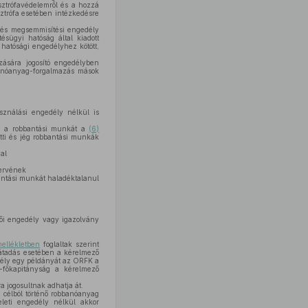
asztrófavédelemről és a hozzá
sztrófa esetében intézkedésre
 és megsemmisítési engedély
ésügyi hatóság által kiadott
hatósági engedélyhez kötött,
ására jogosító engedélyben
banóanyag-forgalmazás mások
sználási engedély nélkül is
Ha a robbantási munkát a
(6)
tti és jég robbantási munkák
al
zervének
antási munkát haladéktalanul
tői engedély vagy igazolvány
ellékletben
foglaltak szerint
 átadás esetében a kérelmező
edély egy példányát az ORFK a
r-főkapitányság a kérelmező
 jogosultnak adhatja át.
i célból történő robbanóanyag
eleti engedély nélkül akkor