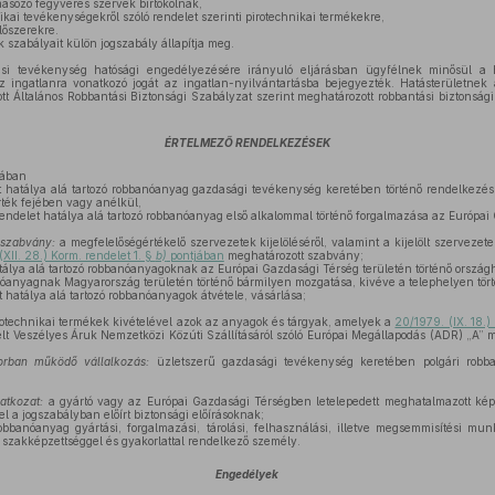
ásozó fegyveres szervek birtokolnak,
ikai tevékenységekről szóló rendelet szerinti pirotechnikai termékekre,
lőszerekre.
k szabályait külön jogszabály állapítja meg.
ási tevékenység hatósági engedélyezésére irányuló eljárásban ügyfélnek minősül a h
z ingatlanra vonatkozó jogát az ingatlan-nyilvántartásba bejegyezték. Hatásterületnek 
tt Általános Robbantási Biztonsági Szabályzat szerint meghatározott robbantási biztonsági
ÉRTELMEZŐ RENDELKEZÉSEK
sában
 hatálya alá tartozó robbanóanyag gazdasági tevékenység keretében történő rendelkezésr
rték fejében vagy anélkül,
endelet hatálya alá tartozó robbanóanyag első alkalommal történő forgalmazása az Európai
t szabvány:
a megfelelőségértékelő szervezetek kijelöléséről, valamint a kijelölt szerveze
XII. 28.) Korm. rendelet 1. §
b)
pontjában
meghatározott szabvány;
tálya alá tartozó robbanóanyagoknak az Európai Gazdasági Térség területén történő országh
óanyagnak Magyarország területén történő bármilyen mozgatása, kivéve a telephelyen tört
 hatálya alá tartozó robbanóanyagok átvétele, vásárlása;
otechnikai termékek kivételével azok az anyagok és tárgyak, amelyek a
20/1979. (IX. 18.)
elt Veszélyes Áruk Nemzetközi Közúti Szállításáról szóló Európai Megállapodás (ADR) „A” mel
orban működő vállalkozás:
üzletszerű gazdasági tevékenység keretében polgári robban
atkozat:
a gyártó vagy az Európai Gazdasági Térségben letelepedett meghatalmazott képvis
 a jogszabályban előírt biztonsági előírásoknak;
bbanóanyag gyártási, forgalmazási, tárolási, felhasználási, illetve megsemmisítési mun
szakképzettséggel és gyakorlattal rendelkező személy.
Engedélyek