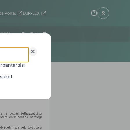
s Portál
EUR-LEX
ELI
+
rbantartási
1
lügyeletéről
ésüket
i XXXIV. törvény 100. §-a (1)
e, a polgári felhasználású
ásokra és mindezek hatósági
dvédelmi szervek, továbbá a