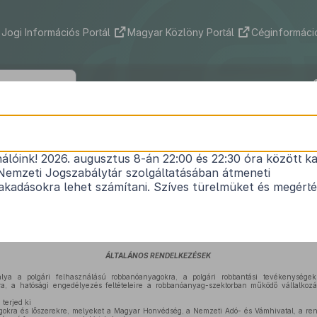
Jogi Információs Portál
Magyar Közlöny Portál
Céginformáció
191/2002. (IX. 4.) Korm. rendelet
nálóink! 2026. augusztus 8-án 22:00 és 22:30 óra között ka
lhasználású robbanóanyagok forgalmazásáról és fe
Nemzeti Jogszabálytár szolgáltatásában átmeneti
Hatályos: 2015. 04. 05. – 2016. 06. 07.
kadásokra lehet számítani. Szíves türelmüket és megért
. évi XLVIII. törvény 50. §-ának (12) bekezdése
, valamint a Rendőrségről szóló
1994. év
apott felhatalmazás alapján a Kormány a következőket rendeli el:
ÁLTALÁNOS RENDELKEZÉSEK
ya a polgári felhasználású robbanóanyagokra, a polgári robbantási tevékenységekr
a, a hatósági engedélyezés feltételeire a robbanóanyag-szektorban működő vállalkoz
terjed ki
okra és lőszerekre, melyeket a Magyar Honvédség, a Nemzeti Adó- és Vámhivatal, a ren