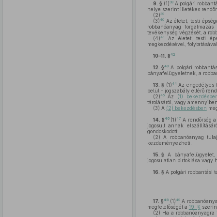
38
9. §
(1)
A polgári robbant
helye szerint illetékes rendő
39
(2)
40
(3)
Az életet, testi épség
robbanóanyag forgalmazás me
tevékenység végzését, a rob
41
(4)
Az életet, testi éps
megkezdésével, folytatásával
42
10–11. §
43
12. §
A polgári robbantá
bányafelügyeletnek, a robba
44
13. §
(1)
Az engedélyes ha
belül – jogszabály eltérő re
45
(2)
Az
(1) bekezdésbe
tárolásáról, vagy amennyiben
(3)
A
(2) bekezdésben
megh
46
47
14. §
(1)
A rendőrség a 
jogosult annak elszállításá
gondoskodott.
(2)
A robbanóanyag tulajd
kezdeményezheti.
15. §
A bányafelügyelet, 
jogosulatlan birtoklása vagy
16. §
A polgári robbantási 
48
49
17. §
(1)
A robbanóanyag
megfelelőségét a
19. §
szerint
(2)
Ha a robbanóanyagra töb