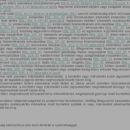
agyon elleni szándékos bűncselekmények (
1978. évi IV. törvény XVIII. fejezet 316–324. §
IV. törvény 343. § (2) bekezdés
a)
pont
], fegyverrel elkövetett elöljáró vagy szolgálati köze
a)
pont
],
vről szóló
2012. évi C. törvény (a továbbiakban: Btk.)
szerinti emberiesség elleni bűncse
(
Btk. XIV. Fejezet
), emberölés (
Btk. 160. §
), erős felindulásban elkövetett emberölés (
B
, testi sértés [
Btk. 164. § (3)–(8) bekezdés
], foglalkozás körében elkövetett veszélyezte
. 183. §
), emberrablás (
Btk. 190. §
), emberrablás feljelentésének elmulasztása (
Btk. 191.
k. 193. §
), személyi szabadság megsértése (
Btk. 194. §
), kényszerítés (
Btk. 195. §
), sz
ezdés
c)
pont
], közösség tagja elleni erőszak (
Btk. 216. §
), az egyesülési, a gyülekezési sza
ának megsértése (
Btk. 217. §
), radioaktív anyaggal visszaélés (
Btk. 250. §
), állam ellen
kmények (
Btk. XXVIII. Fejezet
), hivatalos személy elleni bűncselekmények (
Btk. XXIX. Fe
ny feljelentésének elmulasztása (
Btk. 317. §
), terrorizmus finanszírozása (
Btk. 318. §
), j
szvétel (
Btk. 321. §
), közveszély okozása [
Btk. 322. § (1)–(3) bekezdés
], közérdekű üze
gal vagy robbantószerrel visszaélés (
Btk. 324. §
), lőfegyverrel vagy lőszerrel visszaél
rrel visszaélés (
Btk. 326. §
), nemzetközi gazdasági tilalom megszegése (
Btk. 327. §
), 
elmulasztása (
Btk. 328. §
), haditechnikai termékkel vagy szolgáltatással visszaélés (
Btk.
30. §
), közveszéllyel való fenyegetés (
Btk. 338. §
), garázdaság (
Btk. 339. §
), embercsem
mények (
Btk. XXXV. Fejezet
), lopás (
Btk. 370. §
), rongálás (
Btk. 371. §
), sikkasztás (
Btk.
§
), információs rendszer felhasználásával elkövetett csalás (
Btk. 375. §
), hűtlen kezelés (
tele (
Btk. 380. §
) vagy szökés és elöljáró vagy szolgálati közeg elleni erőszak fegyveresen 
(4) bekezdés
,
445. § (2) bekezdés
a)
pont
]
 illetve vele szemben intézkedést alkalmaztak, a büntetés vagy intézkedés külön jogszab
ig, de legalább a jogerős döntés meghozatalát követő három évig;
szervezetben történt elkövetése miatt ítéltek el, illetve akivel szemben bűncselekm
t alkalmaztak, a büntetés vagy intézkedés külön jogszabályban meghatározott bűnügyi nyi
 meghozatalát követő három évig;
tban meghatározott bűncselekmény elkövetésének megalapozott gyanúja miatt büntetőeljárá
asználású robbanóanyagokkal és pirotechnikai termékekkel, illetőleg lőfegyverrel kapcsolat
getés szabálysértés elkövetése miatt büntetést szabtak ki vagy intézkedést alkalmaztak
ott két évig.
ág elektronikus úton közli döntését a szakhatósággal.