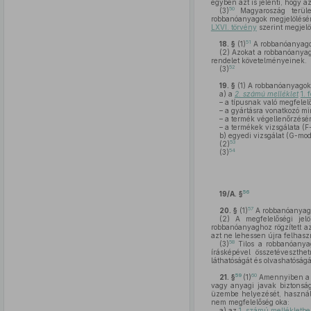
egyben azt is jelenti, hogy 
50
(3)
Magyaroszág terület
robbanóanyagok megjelölésérő
LXVI. törvény
szerint megjelö
51
18. §
(1)
A robbanóanyago
(2)
Azokat a robbanóanyago
rendelet követelményeinek.
52
(3)
19. §
(1)
A robbanóanyagok 
a)
a
2. számú melléklet
1. 
– a típusnak való megfele
– a gyártásra vonatkozó mi
– a termék végellenőrzésé
– a termékek vizsgálata (
b)
egyedi vizsgálat (G-mo
53
(2)
54
(3)
56
19/A. §
57
20. §
(1)
A robbanóanyagok
(2)
A megfelelőségi jel
robbanóanyaghoz rögzített azo
azt ne lehessen újra felhasz
58
(3)
Tilos a robbanóanyag
írásképével összetéveszth
láthatóságát és olvashatóságá
59
60
21. §
(1)
Amennyiben a CE
vagy anyagi javak biztonság
üzembe helyezését, használat
nem megfelelőség oka:
a)
az
1. számú mellékletb