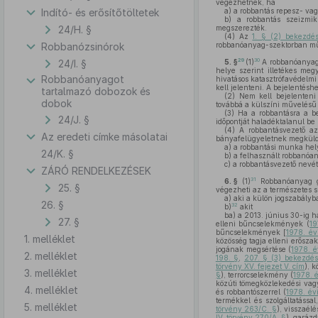
végezhetnek, ha
Indító- és erősítőtöltetek
a)
a robbantás repesz- vagy
b)
a robbantás szeizmiku
24/H. §
megszerezték.
(4)
Az
1. § (2) bekezd
Robbanózsinórok
robbanóanyag-szektorban műkö
29
30
24/I. §
5. §
(1)
A robbanóanyag-
helye szerint illetékes me
Robbanóanyagot
hivatásos katasztrófavédelmi
kell jelenteni. A bejelentés
tartalmazó dobozok és
(2)
Nem kell bejelenteni
dobok
továbbá a külszíni művelésű
(3)
Ha a robbantásra a bej
24/J. §
időpontját haladéktalanul be 
(4)
A robbantásvezető az 
Az eredeti címke másolatai
bányafelügyeletnek megkülde
a)
a robbantási munka helyé
24/K. §
b)
a felhasznált robbanóa
c)
a robbantásvezető nevét
ZÁRÓ RENDELKEZÉSEK
31
6. §
(1)
Robbanóanyag gyá
25. §
végezheti az a természetes 
a)
aki a külön jogszabályba
26. §
32
b)
akit
ba)
a 2013. június 30-ig h
27. §
elleni bűncselekmények (
19
bűncselekmények [
1978. évi
1. melléklet
közösség tagja elleni erőszak
jogának megsértése (
1978. é
2. melléklet
198. §
,
207. § (3) bekezdé
törvény XV. fejezet V. cím
), 
3. melléklet
§
), terrorcselekmény (
1978. é
közúti tömegközlekedési vagy
4. melléklet
és robbantószerrel (
1978. év
termékkel és szolgáltatással
5. melléklet
törvény 263/C. §
), visszaélé
IV. törvény 270/A. §
), garázd