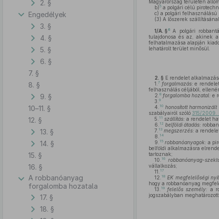
2. §
Magyarország területén állom
5
b)
a polgári célú pirotechn
Engedélyek
c)
a polgári felhasználású 
(3)
A lőszerek szállításána
3. §
6
1/A. §
A polgári robbant
4. §
tulajdonosa és az, akinek a
felhatalmazása alapján kiado
5. §
lehatárolt terület minősül.
6. §
7. §
2. §
E rendelet alkalmazá
7
8. §
1.
forgalmazás:
e rendelet
felhasználás céljából, ellené
8
9. §
2.
forgalomba hozatal:
e r
9
3.
10
10–11. §
4.
honosított harmonizál
szabályairól szóló
315/2009. (
11
12. §
5.
szállítás:
a rendelet ha
12
6.
belföldi átadás:
robban
13
13. §
7.
megszerzés:
a rendelet
14
8.
15
14. §
9.
robbanóanyagok:
a pir
belföldi alkalmazásra elrend
15. §
tartoznak;
16
10.
robbanóanyag-szekt
16. §
vállalkozás;
17
11.
A robbanóanyag
18
12.
EK megfelelőségi nyil
hogy a robbanóanyag megfelel
forgalomba hozatala
19
13.
felelős személy:
a ro
jogszabályban meghatározott 
17. §
18. §