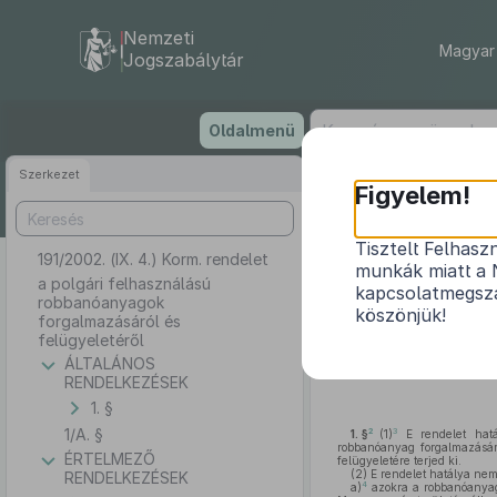
Nemzeti
Magyar 
Jogszabálytár
Ugrás
Oldalmenü
a
tartalomra
Szerkezet
Figyelem!
Tisztelt Felhasz
191/2002. (IX. 4.) Korm. rendelet
a polgári fe
munkák miatt a 
a polgári felhasználású
kapcsolatmegsza
robbanóanyagok
köszönjük!
forgalmazásáról és
felügyeletéről
A bányászatról szóló
1993
ÁLTALÁNOS
bekezdésének
a)
pontjában
k
RENDELKEZÉSEK
1. §
1/A. §
2
3
1. §
(1)
E rendelet hatál
robbanóanyag forgalmazásár
ÉRTELMEZŐ
felügyeletére terjed ki.
(2)
E rendelet hatálya nem 
RENDELKEZÉSEK
4
a)
azokra a robbanóanyag