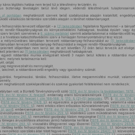
 káros léglökés hatása nem terjed túl a létesítmény területén, és
s biztonsági távolságán belül lévő idegen, védendő létesítmények tulajdonosainak,
és
a)
pontjában
meghatározott szervek belső szabályozása alapján kialakított, engedély
dő vállalkozás bértárolási szerződés alapján is tárolhat robbanóanyagot.
felhasználás tervezett időpontját – a
(2) bekezdésben
foglaltakra figyelemmel – a bányaf
gyei rendőr-főkapitányságnak és környezetvédelmi hatóságnak, továbbá épület- vagy é
 szerv területi szervének a
6. számú melléklet
szerinti adattartalommal a robbantás előtt l
hez a hivatásos katasztrófavédelmi szerv a honlapján formanyomtatványt tesz közzé.
 a mélyműveléses bányában tervezett robbanóanyag-felhasználást az
(1) bekezdésbe
 bányában tervezett robbanóanyag-felhasználást a megyei rendőr-főkapitányságnak.
elentett időpontban nem kerül sor, de azt követően 72 órán belül tervezik azt elvégez
kell jelenteni az
(1) bekezdésben
meghatározott hatóságoknak.
egyedi robbantási munka elvégzését követő 3 napon belül köteles a robbantási mun
ni, melynek tartalmaznia kell:
t, célját,
nyag megnevezését és mennyiségét,
, lakcímét, a robbantásvezetői engedély vagy igazolvány számát.
rtási, forgalmazási, tárolási, felhasználási, illetve megsemmisítési munkát, valami
személy,
n meghatározott szakképesítéssel és szakmai gyakorlati feltételekkel nem rendelkezik;
atályban volt, a Büntető Törvénykönyvről szóló
1978. évi IV. törvény (a továbbiakban: 1978. 
78. évi IV. törvény X. fejezet
), emberiség elleni bűncselekmények (
1978. évi IV. törvén
 IV. törvény XII. fejezet I. cím 166–168. §
,
170. § (2)–(5) bekezdés
, 171. §,
III. cím 174. 
 (
1978. évi IV. törvény 174/B. §
), az egyesülési, a gyülekezési szabadság, valamint a válas
vi IV. törvény 174/C. §
), nemi erkölcs elleni erőszakos bűncselekmények [
1978. évi IV. tö
s
b)
pont
], embercsempészés (
1978. évi IV. törvény 218. §
), hivatalos személy elleni b
közveszélyokozás (
1978. évi IV. törvény 259. §
), közérdekű üzem működésének megzavarás
vi IV. törvény 261. §
), nemzetközi gazdasági tilalom megszegése (
1978. évi IV. törvény 261
 tömeges áruszállításra alkalmas jármű hatalomba kerítése (
1978. évi IV. törvény 262. §
)
i IV. törvény 263. §
), visszaélés lőfegyverrel vagy lőszerrel (
1978. évi IV. törvény 263/A.
, illetőleg kettős felhasználású termékkel (
1978. évi IV. törvény 263/B. §
), bűnszerveze
s nemzetközi szerződés által tiltott fegyverrel (
1978. évi IV. törvény 264/C. §
), közveszéll
aság (
1978. évi IV. törvény 271. §
), önbíráskodás (
1978. évi IV. törvény 273. §
), visszaélés 