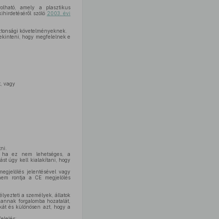
olható, amely a plasztikus
ihirdetéséről szóló
2003. évi
iztonsági követelményeknek.
ekinteni, hogy megfelelnek e
, vagy
ni.
y ha ez nem lehetséges, a
ást úgy kell kialakítani, hogy
egjelölés jelentésével vagy
nem rontja a CE megjelölés
lyezteti a személyek, állatok
 annak forgalomba hozatalát,
okát és különösen azt, hogy a
elelés;