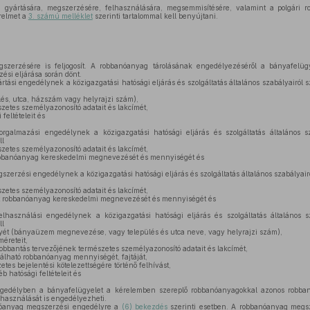
gyártására, megszerzésére, felhasználására, megsemmisítésére, valamint a polgári 
relmet a
3. számú melléklet
szerinti tartalommal kell benyújtani.
zerzésére is feljogosít. A robbanóanyag tárolásának engedélyezéséről a bányafelüg
ési eljárása során dönt.
ási engedélynek a közigazgatási hatósági eljárás és szolgáltatás általános szabályairól sz
lés, utca, házszám vagy helyrajzi szám),
zetes személyazonosító adatait és lakcímét,
feltételeit és
galmazási engedélynek a közigazgatási hatósági eljárás és szolgáltatás általános sz
ll
zetes személyazonosító adatait és lakcímét,
obbanóanyag kereskedelmi megnevezését és mennyiségét és
erzési engedélynek a közigazgatási hatósági eljárás és szolgáltatás általános szabályairó
zetes személyazonosító adatait és lakcímét,
t robbanóanyag kereskedelmi megnevezését és mennyiségét és
használási engedélynek a közigazgatási hatósági eljárás és szolgáltatás általános sz
ll
ét (bányaüzem megnevezése, vagy település és utca neve, vagy helyrajzi szám),
méreteit,
obbantás tervezőjének természetes személyazonosító adatait és lakcímét,
álható robbanóanyag mennyiségét, fajtáját,
tes bejelentési kötelezettségére történő felhívást,
 hatósági feltételeit és
gedélyben a bányafelügyelet a kérelemben szereplő robbanóanyagokkal azonos robban
használását is engedélyezheti.
óanyag megszerzési engedélyre a
(6) bekezdés
szerinti esetben. A robbanóanyag megs