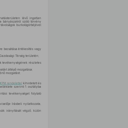
atásterületen lévő ingatlan
a bányászatról szóló törvény
 távolságok burkológörbéjével
e bocsátása értékesítés vagy
 Gazdasági Térség területén;
tek tevékenységének részletes
atárt átlépő mozgatása;
énő mozgatást;
 KPM rendelettel
kihirdetett és
léklete szerinti 1. osztályba
tási tevékenységet folytató
elője írásbeli nyilatkozata,
kák irányítását végző, külön