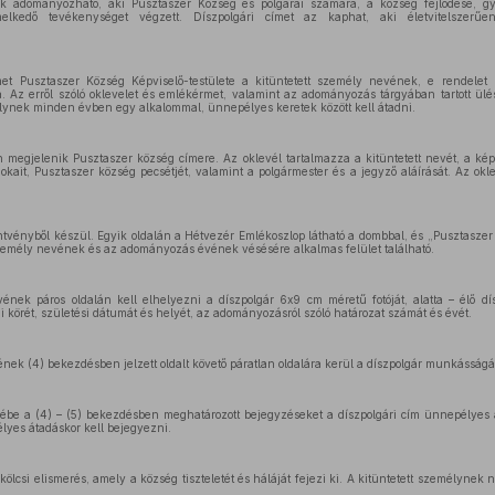
k adományozható, aki Pusztaszer Község és polgárai számára, a község fejlődése, g
elkedő tevékenységet végzett. Díszpolgári címet az kaphat, aki életvitelszerűe
et Pusztaszer Község Képviselő-testülete a kitüntetett személy nevének, e rendelet 2
. Az erről szóló oklevelet és emlékérmet, valamint az adományozás tárgyában tartott ül
élynek minden évben egy alkalommal, ünnepélyes keretek között kell átadni.
n megjelenik Pusztaszer község címere. Az oklevél tartalmazza a kitüntetett nevét, a kép
ait, Pusztaszer község pecsétjét, valamint a polgármester és a jegyző aláírását. Az oklev
vényből készül. Egyik oldalán a Hétvezér Emlékoszlop látható a dombbal, és „Pusztaszer k
személy nevének és az adományozás évének vésésére alkalmas felület található.
nek páros oldalán kell elhelyezni a díszpolgár 6x9 cm méretű fotóját, alatta – élő dí
i körét, születési dátumát és helyét, az adományozásról szóló határozat számát és évét.
ek (4) bekezdésben jelzett oldalt követő páratlan oldalára kerül a díszpolgár munkásságá
be a (4) – (5) bekezdésben meghatározott bejegyzéseket a díszpolgári cím ünnepélyes át
élyes átadáskor kell bejegyezni.
rkölcsi elismerés, amely a község tiszteletét és háláját fejezi ki. A kitüntetett személynek 