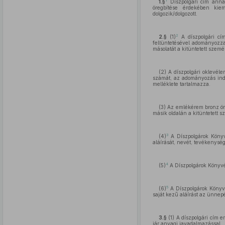
1
1.§
Díszpolgári cím anna
öregbítése érdekében kiem
dolgozik/dolgozott.
2
2.§
(1)
A díszpolgári cím
feltüntetésével adományozza
másolatát a kitüntetett szem
(2) A díszpolgári oklevéle
számát, az adományozás indok
melléklete tartalmazza.
(3) Az emlékérem bronz önt
másik oldalán a kitüntetett 
3
(4)
A Díszpolgárok Könyvé
aláírását, nevét, tevékenység
4
(5)
A Díszpolgárok Könyvén
5
(6)
A Díszpolgárok Könyvé
saját kezű aláírást az ünnep
3.§
(1) A díszpolgári cím e
jár anyagi javadalmazással.