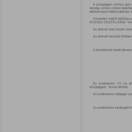
A díszpolgári címhez járó
község színes címere találha
adományozó határozatának s
Kiemelten eltérő betűtípu
KÖZSÉG DÍSZPOLGÁRA” felira
Az oklevél alsó részén köz
Az oklevél bal alsó felében
A díszoklevél bordó bársony
Az emlékérem 7,5 cm átm
díszpolgára” felirat látható.
Az emlékérem hátlapja üre
Az emlékérem esztergált f