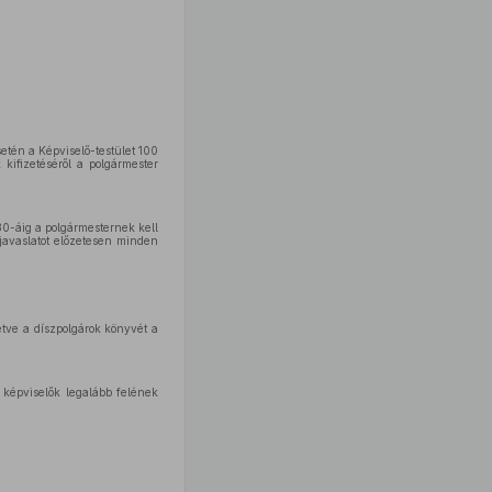
etén a Képviselő-testület 100
kifizetéséről a polgármester
 30-áig a polgármesternek kell
 javaslatot előzetesen minden
etve a díszpolgárok könyvét a
 képviselők legalább felének