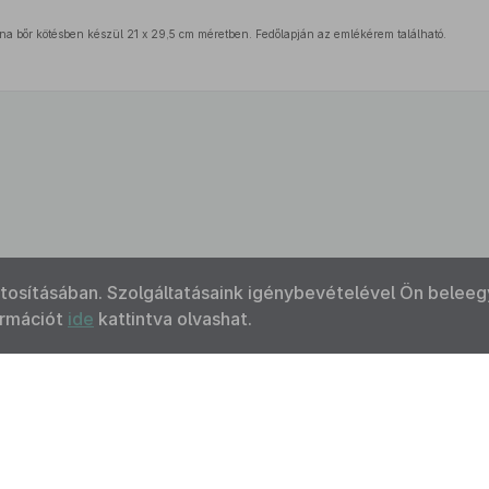
na bőr kötésben készül 21 x 29,5 cm méretben. Fedőlapján az emlékérem található.
ztosításában. Szolgáltatásaink igénybevételével Ön beleeg
ormációt
ide
kattintva olvashat.