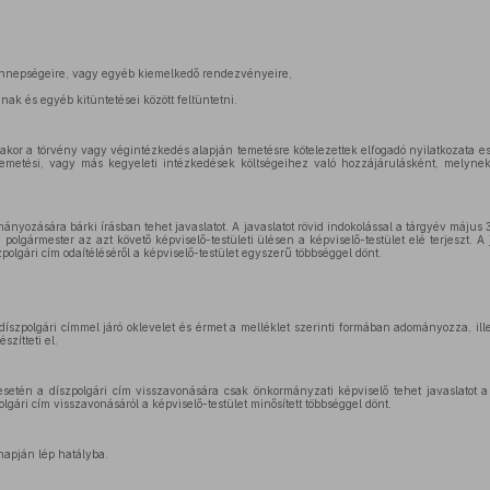
nnepségeire, vagy egyéb kiemelkedő rendezvényeire,
inak és egyéb kitüntetései között feltüntetni.
akor a törvény vagy végintézkedés alapján temetésre kötelezettek elfogadó nyilatkozata es
 temetési, vagy más kegyeleti intézkedések költségeihez való hozzájárulásként, melynek 
ányozására bárki írásban tehet javaslatot. A javaslatot rövid indokolással a tárgyév május
 polgármester az azt követő képviselő-testületi ülésen a képviselő-testület elé terjeszt. A
polgári cím odaítéléséről a képviselő-testület egyszerű többséggel dönt.
díszpolgári címmel járó oklevelet és érmet a melléklet szerinti formában adományozza, ill
szítteti el.
etén a díszpolgári cím visszavonására csak önkormányzati képviselő tehet javaslatot a
olgári cím visszavonásáról a képviselő-testület minősített többséggel dönt.
napján lép hatályba.