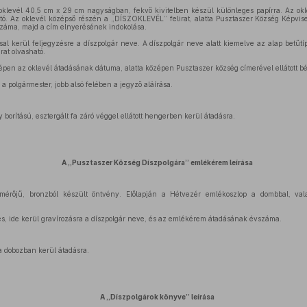
 oklevél 40,5 cm x 29 cm nagyságban, fekvő kivitelben készül különleges papírra. Az okl
tó. Az oklevél középső részén a „DÍSZOKLEVÉL” felirat, alatta Pusztaszer Község Képvisel
záma, majd a cím elnyerésének indokolása.
ssal kerül feljegyzésre a díszpolgár neve. A díszpolgár neve alatt kiemelve az alap bet
t olvasható.
épen az oklevél átadásának dátuma, alatta középen Pusztaszer község címerével ellátott bé
 a polgármester, jobb alsó felében a jegyző aláírása.
 borítású, esztergált fa záró véggel ellátott hengerben kerül átadásra.
A „Pusztaszer Község Díszpolgára” emlékérem leírása
érőjű, bronzból készült öntvény. Előlapján a Hétvezér emlékoszlop a dombbal, val
s, ide kerül gravírozásra a díszpolgár neve, és az emlékérem átadásának évszáma.
a dobozban kerül átadásra.
A „Díszpolgárok könyve” leírása