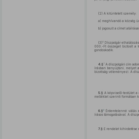
(2) A kitüntetett személy:
a) meghívandó a község ü
b) jogosult a címet aláírása
6
(3)
Díszpolgár elhalálozás
000,-Ft összeget biztosít a
gondoskodik.
7
4.§
A díszpolgári cím adom
írásban benyújtani, melyet a
bizottság véleményezi. A dísz
5.§
A képviselő-testület a 
melléklet szerinti formában ké
8
6.§
Érdemtelenné válás es
írásos támogatásával. A díszp
7.§
E rendelet kihirdetése 