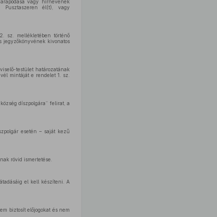
yarapodása vagy hírnevének
n Pusztaszeren él(t), vagy
. sz. mellékletében történő
és jegyzőkönyvének kivonatos
viselő-testület határozatának
él mintáját e rendelet 1. sz.
özség díszpolgára” felirat, a
szpolgár esetén – saját kezű
nak rövid ismertetése.
adásáig el kell készíteni. A
nem biztosít előjogokat és nem