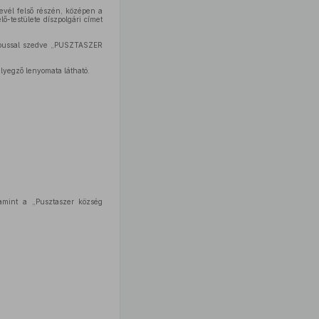
evél felső részén, középen a
ő-testülete díszpolgári címet
űtípussal szedve „PUSZTASZER
lyegző lenyomata látható.
amint a „Pusztaszer község