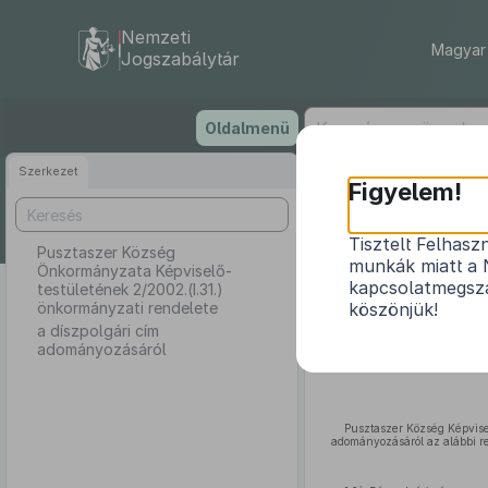
Nemzeti
Magyar 
Jogszabálytár
Ugrás
Oldalmenü
a
tartalomra
Szerkezet
Pusztasze
Figyelem!
Tisztelt Felhasz
Pusztaszer Község
munkák miatt a 
Önkormányzata Képviselő-
kapcsolatmegsza
testületének 2/2002.(I.31.)
önkormányzati rendelete
köszönjük!
a díszpolgári cím
adományozásáról
Pusztaszer Község Képvisel
adományozásáról az alábbi re