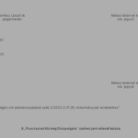
Kertész László sk.
Mákos Istvánné s
polgármester
mb. jegyző
01.
01.
Mákos Istvánné s
mb. jegyző
9
olgári cím adományozásáról szóló 2/2002.(I.31.)Kt. önkormányzati rendelethez
A „Pusztaszer Község Díszpolgára” címhez járó oklevél leírása