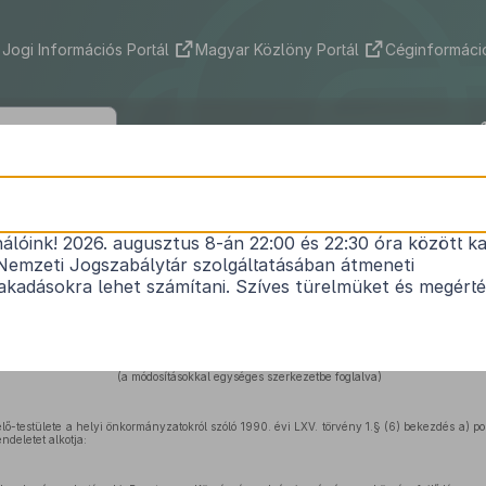
Jogi Információs Portál
Magyar Közlöny Portál
Céginformáció
r Község Önkormányzata Képviselő-te
2/2002.(I.31.) önkormányzati rendelet
nálóink! 2026. augusztus 8-án 22:00 és 22:30 óra között ka
Nemzeti Jogszabálytár szolgáltatásában átmeneti
a díszpolgári cím adományozásáról
kadásokra lehet számítani. Szíves türelmüket és megért
Hatályos: 2019. 08. 30. –
(a módosításokkal egységes szerkezetbe foglalva)
ő-testülete a helyi önkormányzatokról szóló 1990. évi LXV. törvény 1.§ (6) bekezdés a) pon
ndeletet alkotja: