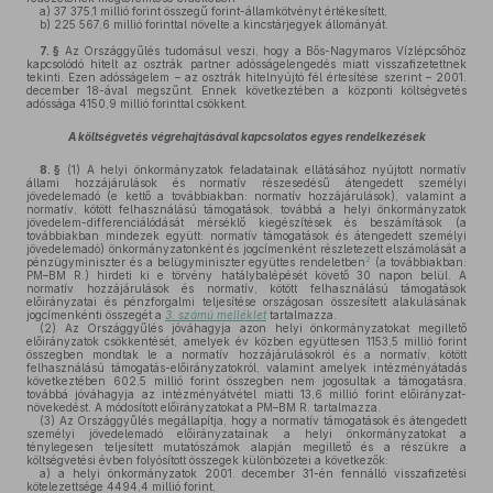
a)
37 375,1 millió forint összegű forint-államkötvényt értékesített,
b)
225 567,6 millió forinttal növelte a kincstárjegyek állományát.
7. §
Az Országgyűlés tudomásul veszi, hogy a Bős-Nagymaros Vízlépcsőhöz
kapcsolódó hitelt az osztrák partner adósságelengedés miatt visszafizetettnek
tekinti. Ezen adósságelem – az osztrák hitelnyújtó fél értesítése szerint – 2001.
december 18-ával megszűnt. Ennek következtében a központi költségvetés
adóssága 4150,9 millió forinttal csökkent.
A költségvetés végrehajtásával kapcsolatos egyes rendelkezések
8. §
(1)
A helyi önkormányzatok feladatainak ellátásához nyújtott normatív
állami hozzájárulások és normatív részesedésű átengedett személyi
jövedelemadó (e kettő a továbbiakban: normatív hozzájárulások), valamint a
normatív, kötött felhasználású támogatások, továbbá a helyi önkormányzatok
jövedelem-differenciálódását mérséklő kiegészítések és beszámítások (a
továbbiakban mindezek együtt: normatív támogatások és átengedett személyi
jövedelemadó) önkormányzatonként és jogcímenként részletezett elszámolását a
2
pénzügyminiszter és a belügyminiszter együttes rendeletben
(a továbbiakban:
PM–BM R.) hirdeti ki e törvény hatálybalépését követő 30 napon belül. A
normatív hozzájárulások és normatív, kötött felhasználású támogatások
előirányzatai és pénzforgalmi teljesítése országosan összesített alakulásának
jogcímenkénti összegét a
3. számú melléklet
tartalmazza.
(2)
Az Országgyűlés jóváhagyja azon helyi önkormányzatokat megillető
előirányzatok csökkentését, amelyek év közben együttesen 1153,5 millió forint
összegben mondtak le a normatív hozzájárulásokról és a normatív, kötött
felhasználású támogatás-előirányzatokról, valamint amelyek intézményátadás
következtében 602,5 millió forint összegben nem jogosultak a támogatásra,
továbbá jóváhagyja az intézményátvétel miatti 13,6 millió forint előirányzat-
növekedést. A módosított előirányzatokat a PM–BM R. tartalmazza.
(3)
Az Országgyűlés megállapítja, hogy a normatív támogatások és átengedett
személyi jövedelemadó előirányzatainak a helyi önkormányzatokat a
ténylegesen teljesített mutatószámok alapján megillető és a részükre a
költségvetési évben folyósított összegek különbözetei a következők:
a)
a helyi önkormányzatok 2001. december 31-én fennálló visszafizetési
kötelezettsége 4494,4 millió forint,