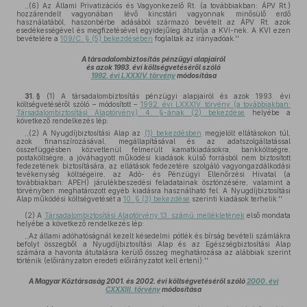
,,(6) Az Állami Privatizációs és Vagyonkezelő Rt. (a továbbiakban: ÁPV Rt.)
hozzárendelt vagyonában lévő kincstári vagyonnak minősülő erdő
használatából, haszonbérbe adásából származó bevételt az ÁPV Rt. azok
esedékességével és megfizetésével egyidejűleg átutalja a KVI-nek. A KVI ezen
bevételére a
109/C. § (5) bekezdésében
foglaltak az irányadóak.''
A társadalombiztosítás pénzügyi alapjairól
és azok 1993. évi költségvetéséről szóló
1992. évi LXXXIV. törvény
módosítása
31. §
(1)
A társadalombiztosítás pénzügyi alapjairól és azok 1993. évi
költségvetéséről szóló – módosított –
1992. évi LXXXIV. törvény (a továbbiakban:
Társadalombiztosítási Alaptörvény) 4. §-ának (2) bekezdése
helyébe a
következő rendelkezés lép:
,,(2) A Nyugdíjbiztosítási Alap az
(1) bekezdésben
megjelölt ellátásokon túl,
azok finanszírozásával, megállapításával és az adatszolgáltatással
összefüggésben közvetlenül felmerült kamatkiadásokra, bankköltségre,
postaköltségre, a jóváhagyott működési kiadások külső forrásból nem biztosított
fedezetének biztosítására, az ellátások fedezetére szolgáló vagyongazdálkodási
tevékenység költségeire, az Adó- és Pénzügyi Ellenőrzési Hivatal (a
továbbiakban: APEH) járulékbeszedési feladatainak ösztönzésére, valamint a
törvényben meghatározott egyéb kiadásra használható fel. A Nyugdíjbiztosítási
Alap működési költségvetését a
10. § (3) bekezdése
szerinti kiadások terhelik.''
(2)
A
Társadalombiztosítási Alaptörvény 13. számú mellékletének
első mondata
helyébe a következő rendelkezés lép:
,,Az állami adóhatóságnál kezelt késedelmi pótlék és bírság bevételi számlákra
befolyt összegből a Nyugdíjbiztosítási Alap és az Egészségbiztosítási Alap
számára a havonta átutalásra kerülő összeg meghatározása az alábbiak szerint
történik (előirányzaton eredeti előirányzatot kell érteni):''
A Magyar Köztársaság 2001. és 2002. évi költségvetéséről szóló
2000. évi
CXXXIII. törvény
módosítása