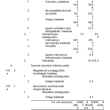
1
Személyi juttatások
4
4
569
950
,5
,8
2
Munkaadókat terhelő
1
1
járulékok
191,
325,
4
2
3
Dologi kiadások
1
1
940
982
,0
,9
5
Egyéb működési célú
12,0
támogatások, kiadások
2
Felhalmozási
7,0
63,
költségvetés
0
1
Intézményi
387,
415,
beruházási kiadások
7
5
2
Felújítás
1
1
200
534,
,0
2
3
Egyéb intézményi
5,4
felhalmozási kiadások
3
Kölcsönök
14,0
14,0
4
Fejezeti kezelésű előirányzatok
F01
2
Megalakuló országgyűlési
.a
bizottságok kiadásai
1
Működési költségvetés
3
Dologi kiadások
4,2
F01
7
Nemzetközi konferenciák
.a
megrendezése
1
Működési költségvetés
3
Dologi kiadások
4,7
1–4. cím összesen:
9
380,
8
10
674,
9
288,
0
90
248,
2
540,
6
8,6
9
1