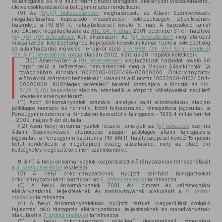
céltámogatási és 4,9 millió forint címzett támogatási előirányzat visszavonásáról,
illetve csökkentéséről a belügyminiszter rendelkezik.
(9)
Az
(5)–(7) bekezdésekben
meghatározott, az Állami Számvevőszék
megállapításához kapcsolódó visszafizetési kötelezettségek teljesítésének
határideje a PM–BM R. hatálybalépését követő 15. nap. A kapcsolódó kamat
mértékének megállapítására az
Áht. 64. §-ának
2001. december 31-én hatályos
(4), (6), (9) bekezdéseit
kell alkalmazni. Az
(5) bekezdésben
meghatározott
visszafizetési kötelezettséghez kapcsolódó késedelmikamat-fizetési kötelezettség
az államháztartás működési rendjéről szóló
217/1998. (XII. 30.) Korm. rendelet
126. § (1) bekezdés
a)
pontja
alapján 2002. március 28. napjától keletkezik.
3
(10)
Amennyiben a
(9) bekezdésben
meghatározott határidőt követő 90
napon belül a befizetések nem érkeznek meg a Magyar Államkincstár (a
továbbiakban: Kincstár) 10032000-01031496-00000000 ,,Önkormányzatok
előző évről származó befizetései'', valamint a Kincstár 10032000-01034004-
00000000 ,,Különleges bevételek'' bevételi számlájára, a Kincstár az
Áht.
64/A. § (6) bekezdése
alapján intézkedik a központi költségvetést megillető
követelés érvényesítéséről.
(11)
Azon önkormányzatok számára, amelyek saját elszámolásuk alapján
pótlólagos normatív és normatív, kötött felhasználású támogatásra jogosultak, a
Pénzügyminisztérium a Kincstáron keresztül a támogatást – 1936,4 millió forintot
– 2002. május 8-án átutalta.
(12)
Azon helyi önkormányzatok részére, amelyek az
(5) bekezdés
szerinti
Állami Számvevőszék ellenőrzése alapján pótlólagos állami támogatásra
jogosultak, a Pénzügyminisztérium a PM–BM R. hatálybalépését követő 15 napon
belül rendelkezik a megállapított összeg átutalásáról, mely az előző évi
költségvetés kiegészítése címén számolandó el.
9. §
(1)
A helyi önkormányzatok központosított előirányzatainak felhasználását
a
4. számú melléklet
részletezi.
(2)
A helyi önkormányzatoknak nyújtott színházi támogatásokat
önkormányzatonkénti bontásban az
5. számú melléklet
tartalmazza.
(3)
A helyi önkormányzatok 2001. évi címzett és céltámogatási
előirányzatának, teljesítésének és maradványának alakulását a
6. számú
melléklet
tartalmazza.
(4)
A helyi önkormányzatoknak nyújtott, területi kiegyenlítést szolgáló
fejlesztési célú támogatás előirányzatának, teljesítésének és maradványának
alakulását a
7. számú melléklet
tartalmazza.
(5)
A helyi önkormányzatok céljellegű decentralizált támogatási