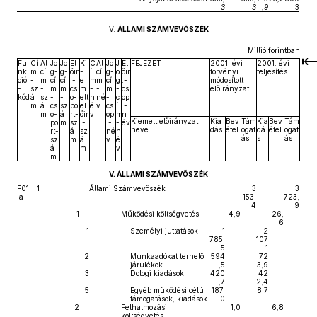
3
3
,9
,3
V.
ÁLLAMI SZÁMVEVŐSZÉK
Millió forintban
Fu
Cí
Al
Jo
Jo
El
Ki
C
Al
Jo
J
El
FEJEZET
2001. évi
2001. évi
nk
m
cí
g-
g-
őir
-
í
cí
g-
o
őir
törvényi
teljesítés
ció
-
m
cí
cí
.-
e
m
m
cí
g
.-
módosított
-
sz
-
m
m
cs
m
-
-
m
-
cs
előirányzat
kód
á
sz
-
-
o-
elt
n
né
-
c
op
m
á
cs
sz
po
el
é
v
cs
í
.-
m
o-
á
rt-
őir
v
op
m
n
Kiemelt előirányzat
Kia
Bev
Tám
Kia
Bev
Tám
po
m
sz
.-
.-
-
év
neve
dás
étel
ogat
dá
étel
ogat
rt-
á
sz
né
n
ás
s
ás
sz
m
á
v
é
á
m
v
m
V. ÁLLAMI SZÁMVEVŐSZÉK
F01
1
Állami Számvevőszék
3
3
.a
153,
723,
4
9
1
Működési költségvetés
4,9
26,
6
1
Személyi juttatások
1
2
785,
107
5
,1
2
Munkaadókat terhelő
594
72
járulékok
,5
3,9
3
Dologi kiadások
420
42
,7
2,4
5
Egyéb működési célú
187,
8,7
támogatások, kiadások
0
2
Felhalmozási
1,0
6,8
költségvetés