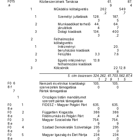
F01
5
Közbeszerzések Tanácsa
61,
87,
.a
9
4
1
Működési költségvetés
262
549
,2
,7
1
Személyi juttatások
128,
187,
3
5
2
Munkaadókat terhelő
44,
64,
járulékok
4
7
3
Dologi kiadások
134,
400
3
,2
2
Felhalmozási
költségvetés
1
Intézményi
20,
beruházási kiadások
3
2
Felújítás
3,3
7,6
3
Egyéb intézményi
13,8
felhalmozási kiadások
3
Kölcsönök
22,
12,8
8
5. cím összesen:
324,
262,
61,
703,
562,
87,4
1
2
9
1
5
F0
6
Nemzeti és etnikai kisebbségi
105,
105,
8.f
szervezetek támogatása
0
0
7
Pártok támogatása
1
Országos listán mandátumot
szerzett pártok támogatása
F0
1
FIDESZ – Magyar Polgári Párt
635,
635,
8.e
0
0
F0
2
Független Kisgazda,
386
386
8.e
Földmunkás és Polgári Párt
,4
,4
F0
3
Magyar Szocialista Párt
754,
754,
8.e
9
9
F0
4
Szabad Demokraták Szövetsége
295
295
8.e
,0
,0
F0
5
Magyar Igazság és Élet Pártja
234
234
8.e
,0
,0