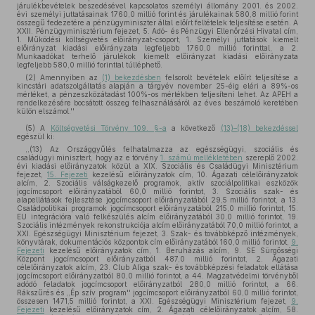
járulékbevételek beszedésével kapcsolatos személyi állomány 2001. és 2002.
évi személyi juttatásainak 1760,0 millió forint és járulékainak 580,8 millió forint
összegű fedezetére a pénzügyminiszter által előírt feltételek teljesítése esetén. A
XXII. Pénzügyminisztérium fejezet, 5. Adó- és Pénzügyi Ellenőrzési Hivatal cím,
1. Működési költségvetés előirányzat-csoport, 1. Személyi juttatások kiemelt
előirányzat kiadási előirányzata legfeljebb 1760,0 millió forinttal, a 2.
Munkaadókat terhelő járulékok kiemelt előirányzat kiadási előirányzata
legfeljebb 580,0 millió forinttal túlléphető.
(2) Amennyiben az
(1) bekezdésben
felsorolt bevételek előírt teljesítése a
kincstári adatszolgáltatás alapján a tárgyév november 25-éig eléri a 89%-os
mértéket, a pénzeszközátadást 100%-os mértékben teljesíteni lehet. Az APEH a
rendelkezésére bocsátott összeg felhasználásáról az éves beszámoló keretében
külön elszámol.''
(5)
A
Költségvetési Törvény 109. §-a
a következő
(13)–(18) bekezdéssel
egészül ki:
,,(13) Az Országgyűlés felhatalmazza az egészségügyi, szociális és
családügyi minisztert, hogy az e törvény
1. számú mellékletében
szereplő 2002.
évi kiadási előirányzatok közül a XIX. Szociális és Családügyi Minisztérium
fejezet,
15. Fejezeti
kezelésű előirányzatok cím, 10. Ágazati célelőirányzatok
alcím, 2. Szociális válságkezelő programok, aktív szociálpolitikai eszközök
jogcímcsoport előirányzatából 60,0 millió forintot, 3. Szociális szak- és
alapellátások fejlesztése jogcímcsoport előirányzatából 29,5 millió forintot, a 13.
Családpolitikai programok jogcímcsoport előirányzatából 215,0 millió forintot, 15.
EU integrációra való felkészülés alcím előirányzatából 30,0 millió forintot, 19.
Szociális intézmények rekonstrukciója alcím előirányzatából 70,0 millió forintot, a
XXI. Egészségügyi Minisztérium fejezet, 3. Szak- és továbbképző intézmények,
könyvtárak, dokumentációs központok cím előirányzatából 160,0 millió forintot,
9.
Fejezeti
kezelésű előirányzatok cím, 1. Beruházás alcím, 9. SE Sürgősségi
Központ jogcímcsoport előirányzatból 487,0 millió forintot, 2. Ágazati
célelőirányzatok alcím, 23. Club Aliga szak- és továbbképzési feladatok ellátása
jogcímcsoport előirányzatból 80,0 millió forintot, a 44. Magzatvédelmi törvényből
adódó feladatok jogcímcsoport előirányzatból 280,0 millió forintot, a 66.
Rákszűrés és ,,Ép szív program'' jogcímcsoport előirányzatból 60,0 millió forintot,
összesen 1471,5 millió forintot, a XXI. Egészségügyi Minisztérium fejezet,
9.
Fejezeti
kezelésű előirányzatok cím, 2. Ágazati célelőirányzatok alcím, 58.