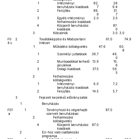
1
Intézményi
82,
26
beruházási kiadások
7
9,4
2
Felújítás
86,
31,
9
7
3
Egyéb intézményi
2,0
2,5
felhalmozási kiadások
4
Központi beruházási
87,
kiadások
0
3
Kölcsönök
3,0
3,0
F0
2
Továbbképzési és Módszertani
61,0
74,9
4.c
Intézet
1
Működési költségvetés
47,6
60,
8
1
Személyi juttatások
36,7
46,
0
2
Munkaadókat terhelő
13,9
15,
járulékok
6
3
Dologi kiadások
37,5
59,
5
2
Felhalmozási
költségvetés
1
Intézményi
6,0
7,2
beruházási kiadások
2
Felújítás
14,5
5,7
3
Fejezeti kezelésű előirányzatok
1
Beruházás
F01
1
Törvényhozó és végrehajtó
87,0
.a
szervek beruházásai
2
Felhalmozási
költségvetés
4
Központi beruházási
87,0
kiadások
2
EU-hoz való csatlakozás
programja