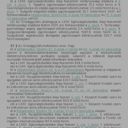
b)
a LXXII. Egészségbiztosítási Alap fejezetnél méltányossági ellátásra a
2.
cím
,
2. alcím
, 2. Táppénz jogcímcsoport előirányzatnál 31,3 millió forint, a 6.
Gyermekgondozási díj ellátás jogcímcsoport előirányzatnál 2,5 millió forint és a
3.
alcím
, 1. Gyógyító-megelőző ellátás jogcímcsoportnál 35,7 millió forint 2001. évi
felhasználását a
Költségvetési Törvény 68. §-ának (6) bekezdése
és
74. §-ának
(2) bekezdése
szerint.
(2)
Az Országgyűlés jóváhagyja a LXXII. Egészségbiztosítási Alap fejezetnél
méltányossági ellátásra történt 2001. évi felhasználást a
2. alcím
, 1. Terhességi-
gyermekágyi segély jogcímcsoport előirányzatnál 2,4 millió forint, a
3. alcím
, 4.
Gyógyszertámogatás jogcímcsoport előirányzatnál 1087,8 millió forint és 5.
Gyógyászati segédeszköz támogatás jogcímcsoport előirányzatnál 330,7 millió
forint összegben.
27. §
Az Országgyűlés tudomásul veszi, hogy
a)
a
Költségvetési Törvény 67. §-ának
e)
pontja
és
68. §-ának (4) bekezdése
szerint a létszámcsökkenésekkel összefüggő egyszeri, a köztisztviselők
illetményhelyzetének javítására szolgáló, valamint a kötelező legkisebb
munkabér felemeléséből adódó kifizetések fedezetére
aa)
a LXXI. Nyugdíjbiztosítási Alap fejezetnél 834,3 millió forint,
ab)
a LXXII. Egészségbiztosítási Alap fejezetnél 956,9 millió forint,
b)
a
Költségvetési Törvény 68. §-a (3) bekezdésére
figyelemmel a világbanki
kölcsönnel összefüggő tőketörlesztésre és kamatkiadásra
ba)
a LXXI. Nyugdíjbiztosítási Alap fejezet,
5. cím
, 1. Központi hivatali szerv és
igazgatási szervei alcím előirányzatnál 420,1 millió forint,
bb)
a LXXII. Egészségbiztosítási Alap fejezet,
5. cím
, 1. Központi hivatali szerv
és intézményei alcím előirányzatnál 774,4 millió forint,
c)
a
Költségvetési Törvény 76. §-ának (1) és (3) bekezdése
alapján
informatikai fejlesztésekre
ca)
a LXXI. Nyugdíjbiztosítási Alap fejezet,
5. cím
, 1. Központi hivatali szerv és
igazgatási szervei alcím előirányzatnál 1559,8 millió forint,
cb)
a LXXII. Egészségbiztosítási Alap fejezet,
5. cím
, 1. Központi hivatali szerv
és intézményei alcím előirányzatnál 1046,4 millió forint,
d)
a
Költségvetési Törvény 76. §-ának (2) és (4) bekezdése
alapján
da)
a LXXI. Nyugdíjbiztosítási Alap fejezet,
5. cím
,
1. alcím
, 2. előirányzat-
csoport, 1. Intézményi beruházási kiadások kiemelt előirányzatból a Fiumei úti
ingatlan rekonstrukciójára 147,4 millió forint,
db)
a LXXII. Egészségbiztosítási Alap fejezet,
5. cím
,
1. alcím
, 1. előirányzat-