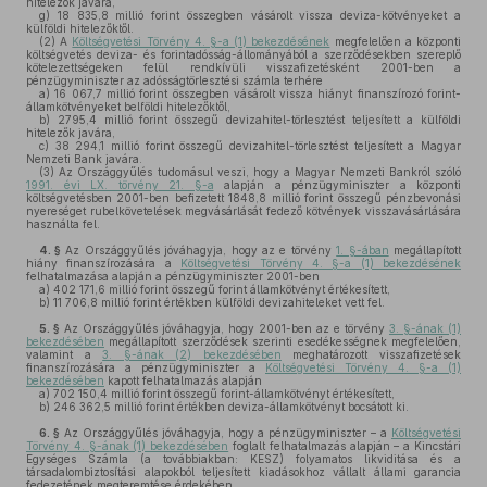
hitelezők javára,
g)
18 835,8 millió forint összegben vásárolt vissza deviza-kötvényeket a
külföldi hitelezőktől.
(2)
A
Költségvetési Törvény 4. §-a (1) bekezdésének
megfelelően a központi
költségvetés deviza- és forintadósság-állományából a szerződésekben szereplő
kötelezettségeken felül rendkívüli visszafizetésként 2001-ben a
pénzügyminiszter az adósságtörlesztési számla terhére
a)
16 067,7 millió forint összegben vásárolt vissza hiányt finanszírozó forint-
államkötvényeket belföldi hitelezőktől,
b)
2795,4 millió forint összegű devizahitel-törlesztést teljesített a külföldi
hitelezők javára,
c)
38 294,1 millió forint összegű devizahitel-törlesztést teljesített a Magyar
Nemzeti Bank javára.
(3)
Az Országgyűlés tudomásul veszi, hogy a Magyar Nemzeti Bankról szóló
1991. évi LX. törvény 21. §-a
alapján a pénzügyminiszter a központi
költségvetésben 2001-ben befizetett 1848,8 millió forint összegű pénzbevonási
nyereséget rubelkövetelések megvásárlását fedező kötvények visszavásárlására
használta fel.
4. §
Az Országgyűlés jóváhagyja, hogy az e törvény
1. §-ában
megállapított
hiány finanszírozására a
Költségvetési Törvény 4. §-a (1) bekezdésének
felhatalmazása alapján a pénzügyminiszter 2001-ben
a)
402 171,6 millió forint összegű forint államkötvényt értékesített,
b)
11 706,8 millió forint értékben külföldi devizahiteleket vett fel.
5. §
Az Országgyűlés jóváhagyja, hogy 2001-ben az e törvény
3. §-ának (1)
bekezdésében
megállapított szerződések szerinti esedékességnek megfelelően,
valamint a
3. §-ának (2) bekezdésében
meghatározott visszafizetések
finanszírozására a pénzügyminiszter a
Költségvetési Törvény 4. §-a (1)
bekezdésében
kapott felhatalmazás alapján
a)
702 150,4 millió forint összegű forint-államkötvényt értékesített,
b)
246 362,5 millió forint értékben deviza-államkötvényt bocsátott ki.
6. §
Az Országgyűlés jóváhagyja, hogy a pénzügyminiszter – a
Költségvetési
Törvény 4. §-ának (1) bekezdésében
foglalt felhatalmazás alapján – a Kincstári
Egységes Számla (a továbbiakban: KESZ) folyamatos likviditása és a
társadalombiztosítási alapokból teljesített kiadásokhoz vállalt állami garancia
fedezetének megteremtése érdekében