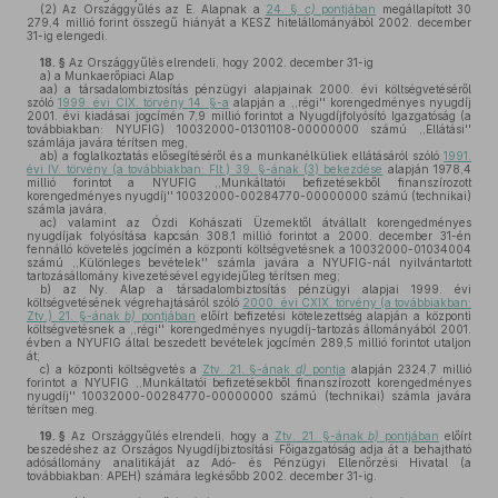
(2)
Az Országgyűlés az E. Alapnak a
24. §
c)
pontjában
megállapított 30
279,4 millió forint összegű hiányát a KESZ hitelállományából 2002. december
31-ig elengedi.
18. §
Az Országgyűlés elrendeli, hogy 2002. december 31-ig
a)
a Munkaerőpiaci Alap
aa)
a társadalombiztosítás pénzügyi alapjainak 2000. évi költségvetéséről
szóló
1999. évi CIX. törvény 14. §-a
alapján a ,,régi'' korengedményes nyugdíj
2001. évi kiadásai jogcímén 7,9 millió forintot a Nyugdíjfolyósító Igazgatóság (a
továbbiakban: NYUFIG) 10032000-01301108-00000000 számú ,,Ellátási''
számlája javára térítsen meg,
ab)
a foglalkoztatás elősegítéséről és a munkanélküliek ellátásáról szóló
1991.
évi IV. törvény (a továbbiakban: Flt.) 39. §-ának (3) bekezdése
alapján 1978,4
millió forintot a NYUFIG ,,Munkáltatói befizetésekből finanszírozott
korengedményes nyugdíj'' 10032000-00284770-00000000 számú (technikai)
számla javára,
ac)
valamint az Ózdi Kohászati Üzemektől átvállalt korengedményes
nyugdíjak folyósítása kapcsán 308,1 millió forintot a 2000. december 31-én
fennálló követelés jogcímén a központi költségvetésnek a 10032000-01034004
számú ,,Különleges bevételek'' számla javára a NYUFIG-nál nyilvántartott
tartozásállomány kivezetésével egyidejűleg térítsen meg;
b)
az Ny. Alap a társadalombiztosítás pénzügyi alapjai 1999. évi
költségvetésének végrehajtásáról szóló
2000. évi CXIX. törvény (a továbbiakban:
Ztv.) 21. §-ának
b)
pontjában
előírt befizetési kötelezettség alapján a központi
költségvetésnek a ,,régi'' korengedményes nyugdíj-tartozás állományából 2001.
évben a NYUFIG által beszedett bevételek jogcímén 289,5 millió forintot utaljon
át;
c)
a központi költségvetés a
Ztv. 21. §-ának
d)
pontja
alapján 2324,7 millió
forintot a NYUFIG ,,Munkáltatói befizetésekből finanszírozott korengedményes
nyugdíj'' 10032000-00284770-00000000 számú (technikai) számla javára
térítsen meg.
19. §
Az Országgyűlés elrendeli, hogy a
Ztv. 21. §-ának
b)
pontjában
előírt
beszedéshez az Országos Nyugdíjbiztosítási Főigazgatóság adja át a behajtható
adósállomány analitikáját az Adó- és Pénzügyi Ellenőrzési Hivatal (a
továbbiakban: APEH) számára legkésőbb 2002. december 31-ig.