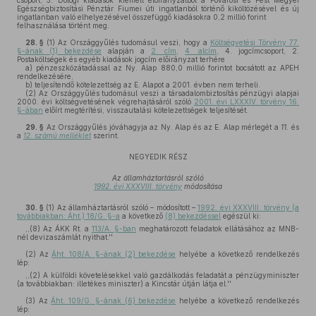
csoport, 3. Dologi kiadások kiemelt előirányzatból a Fővárosi és Pest Megyei
Egészségbiztosítási Pénztár Fiumei úti ingatlanból történő kiköltözésével és új
ingatlanban való elhelyezésével összefüggő kiadásokra 0,2 millió forint
felhasználása történt meg.
28. §
(1)
Az Országgyűlés tudomásul veszi, hogy a
Költségvetési Törvény 77.
§-ának (1) bekezdése
alapján a
2. cím
,
4. alcím
, 4. jogcímcsoport, 2.
Postaköltségek és egyéb kiadások jogcím előirányzat terhére
a)
pénzeszközátadással az Ny. Alap 880,0 millió forintot bocsátott az APEH
rendelkezésére,
b)
teljesítendő kötelezettség az E. Alapot a 2001. évben nem terheli.
(2)
Az Országgyűlés tudomásul veszi a társadalombiztosítás pénzügyi alapjai
2000. évi költségvetésének végrehajtásáról szóló
2001. évi LXXXIV. törvény 16.
§-ában
előírt megtérítési, visszautalási kötelezettségek teljesítését.
29. §
Az Országgyűlés jóváhagyja az Ny. Alap és az E. Alap mérlegét a
11.
és
a
12. számú melléklet
szerint.
NEGYEDIK RÉSZ
Az államháztartásról szóló
1992. évi XXXVIII. törvény
módosítása
30. §
(1)
Az államháztartásról szóló – módosított –
1992. évi XXXVIII. törvény (a
továbbiakban: Áht.) 18/G. §-a
a következő
(8) bekezdéssel
egészül ki:
,,(8) Az ÁKK Rt. a
113/A. §-ban
meghatározott feladatok ellátásához az MNB-
nél devizaszámlát nyithat.''
(2)
Az
Áht. 108/A. §-ának (2) bekezdése
helyébe a következő rendelkezés
lép:
,,(2) A külföldi követelésekkel való gazdálkodás feladatát a pénzügyminiszter
(a továbbiakban: illetékes miniszter) a Kincstár útján látja el.''
(3)
Az
Áht. 109/G. §-ának (6) bekezdése
helyébe a következő rendelkezés
lép: