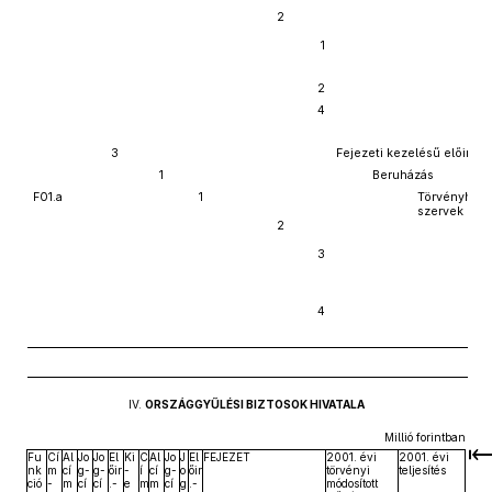
2
1
2
4
3
Fejezeti kezelésű előirán
1
Beruházás
F01.a
1
Törvényhozó
szervek ber
2
3
4
IV.
ORSZÁGGYŰLÉSI BIZTOSOK HIVATALA
Millió forintban
Fu
Cí
Al
Jo
Jo
El
Ki
C
Al
Jo
J
El
FEJEZET
2001. évi
2001. évi
nk
m
cí
g-
g-
őir
-
í
cí
g-
o
őir
törvényi
teljesítés
ció
-
m
cí
cí
.-
e
m
m
cí
g
.-
módosított