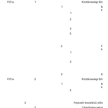
F01.a
1
Köztársasági Elnöki 
1
Műkö
költ
1
2
3
5
2
Felha
költ
1
3
3
Kölc
F01.a
2
Köztársasági Elnök K
1
Műkö
költ
5
2
Fejezeti kezelésű előirán
2
Célelőirányzatok