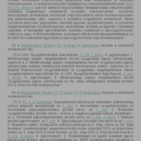
Területi Művelődési Intézmények Egyesülete által működtetett, a muzeális
intézményekről, a nyilvános könyvtári ellátásról és a közművelődésről szóló
1997.
évi CXL. törvény
szerinti kötelező közművelődési feladatot ellátó intézményeket,
működési engedéllyel rendelkező muzeális intézményeket, nyilvános
könyvtárakat, levéltárakat, művészeti intézményeket a velük munkaviszonyban
álló alkalmazottak után, valamint a működési engedéllyel rendelkező, illetve
nyilvános könyvtári jegyzékben szereplő egyházi gyűjteményeket, a nyilvános
magánlevéltárnak minősülő egyházi levéltárakat, továbbá az egyházi hitoktatást
végzőket. A támogatás igénylésének részletes szabályait a pénzügyminiszter
határozza meg. A felhasználáshoz szükséges előirányzat-átcsoportosításokra az
érintett miniszterekkel egyeztetve a pénzügyminiszter kap felhatalmazást.''
(3)
A
Költségvetési Törvény 74. §-ának (1) bekezdése
helyébe a következő
rendelkezés lép:
,,(1) A LXXI. Nyugdíjbiztosítási Alap fejezet,
2. cím
,
1. alcím
, 4. jogcímcsoport, 1.
Méltányossági alapon megállapításra kerülő nyugellátás jogcím előirányzata,
valamint a 3. Méltányossági alapon megállapításra kerülő nyugdíjemelés jogcím
előirányzata különös méltánylást érdemlő körülmények esetén (ideértve az E.
Alapból finanszírozott nyugellátásokat is) nyugellátás megállapítására, illetve
nyugdíjemelésre használható fel. A LXXI. Nyugdíjbiztosítási Alap fejezet,
2. cím
,
1. alcím
, 4. jogcímcsoport, 3. Méltányossági alapon megállapításra kerülő
nyugdíjemelés jogcím előirányzata az Ny. Alap költségvetési tartaléka terhére
312,4 millió forinttal túlteljesülhet.''
(4)
A
Költségvetési Törvény 77. §-ának (1)–(2) bekezdése
helyébe a következő
rendelkezés lép:
,,(1) A
67. §
a)
pontjában
meghatározott előirányzat-módosítási kötelezettség
nélkül teljesülő bevételekből az
1. cím
, 1. Munkáltatói nyugdíjbiztosítási és
munkáltatói egészségbiztosítási járulék alcím, az
1. cím
, 2. Biztosítotti
nyugdíjbiztosítási járulék alcím – kivéve a magánnyugdíjpénztárak átutalásait –
és 2. Biztosítotti egészségbiztosítási járulék alcím, az
1. cím
,
3. alcím
, 1. Baleseti
járulék jogcímcsoport, az
1. cím
, 4. Egészségügyi hozzájárulás alcím és az
1. cím
,
5. Késedelmi pótlék, bírság alcím előirányzatoknak az E. Alap, illetve az Ny. Alap
bevételei vonatkozásában alaponként külön-külön számított 101%-os teljesülése
esetén az E. Alap 1043,6 millió forintot, az Ny. Alap 1297,2 millió forintot évente a
2. cím
,
4. alcím
, 4. jogcímcsoport, 2. Postaköltségek és egyéb kiadások jogcím
előirányzat terhére pénzeszközátadással az APEH rendelkezésére bocsáthat a