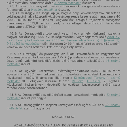
előirányzatának felhasználását a
8. számú melléklet
részletezi.
(6)
A helyi önkormányzati hivatásos tűzoltóságok támogatása előirányzatának
felhasználását a
9. számú melléklet
részletezi.
(7)
Az Országgyűlés megállapítja, hogy a helyi önkormányzatok címzett és
céltámogatásának a központi költségvetésben rendelkezésre álló maradványa 40
299,0 millió forint, a területi kiegyenlítést szolgáló fejlesztési támogatás
maradványa 6672,8 millió forint, a céljellegű decentralizált támogatás
maradványa 2710,2 millió forint.
10. §
Az Országgyűlés tudomásul veszi, hogy a helyi önkormányzatok a
Magyar Köztársaság 2000. évi költségvetésének végrehajtásáról szóló
2001. évi
LXXV. törvény (a továbbiakban: 2000. évi Zárszámadási Törvény) 8. §-ának (3),
(4) és (6) bekezdésében
előírt összesen 2499,4 millió forint és annak késedelmi
kamatokkal növelt befizetési kötelezettségét teljesítették.
11. §
Az Országgyűlés jóváhagyja az Állami Privatizációs és Vagyonkezelő
Részvénytársaság (a továbbiakban: ÁPV Rt.) privatizációval és vagyonkezeléssel
összefüggő, valamint tartalékfeltöltési előirányzatainak teljesítését a
14. számú
melléklet
szerint.
12. §
Az egyházi közoktatási intézményfenntartókat 1506,0 millió forint
egyszeri – a 2001. évi önkormányzati közoktatási támogatást kompenzáló –
közoktatási kiegészítő támogatás illeti meg a
Költségvetési Törvény 1. számú
melléklet
XI. Belügyminisztérium fejezet,
19. cím
,
13. alcím
, 2. Egyházi
közoktatási intézmények kiegészítő támogatása jogcímcsoport előirányzata
terhére 2002 decemberében.
13. §
Az Országgyűlés az elkülönített állami pénzalapok mérlegét a
10. számú
melléklet
szerint jóváhagyja.
14. §
Az Országgyűlés a központi költségvetés mérlegét a
2/A.
és a
2/B. számú
mellékletek
szerint hagyja jóvá.
MÁSODIK RÉSZ
AZ ÁLLAMADÓSSÁG, AZ ÁLLAMI KÖVETELÉSEK KÖRE, KEZELÉSE ÉS