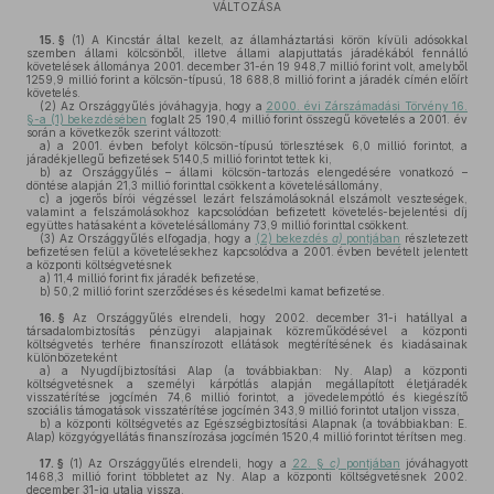
VÁLTOZÁSA
15. §
(1)
A Kincstár által kezelt, az államháztartási körön kívüli adósokkal
szemben állami kölcsönből, illetve állami alapjuttatás járadékából fennálló
követelések állománya 2001. december 31-én 19 948,7 millió forint volt, amelyből
1259,9 millió forint a kölcsön-típusú, 18 688,8 millió forint a járadék címén előírt
követelés.
(2)
Az Országgyűlés jóváhagyja, hogy a
2000. évi Zárszámadási Törvény 16.
§-a (1) bekezdésében
foglalt 25 190,4 millió forint összegű követelés a 2001. év
során a következők szerint változott:
a)
a 2001. évben befolyt kölcsön-típusú törlesztések 6,0 millió forintot, a
járadékjellegű befizetések 5140,5 millió forintot tettek ki,
b)
az Országgyűlés – állami kölcsön-tartozás elengedésére vonatkozó –
döntése alapján 21,3 millió forinttal csökkent a követelésállomány,
c)
a jogerős bírói végzéssel lezárt felszámolásoknál elszámolt veszteségek,
valamint a felszámolásokhoz kapcsolódóan befizetett követelés-bejelentési díj
együttes hatásaként a követelésállomány 73,9 millió forinttal csökkent.
(3)
Az Országgyűlés elfogadja, hogy a
(2) bekezdés
a)
pontjában
részletezett
befizetésen felül a követelésekhez kapcsolódva a 2001. évben bevételt jelentett
a központi költségvetésnek
a)
11,4 millió forint fix járadék befizetése,
b)
50,2 millió forint szerződéses és késedelmi kamat befizetése.
16. §
Az Országgyűlés elrendeli, hogy 2002. december 31-i hatállyal a
társadalombiztosítás pénzügyi alapjainak közreműködésével a központi
költségvetés terhére finanszírozott ellátások megtérítésének és kiadásainak
különbözeteként
a)
a Nyugdíjbiztosítási Alap (a továbbiakban: Ny. Alap) a központi
költségvetésnek a személyi kárpótlás alapján megállapított életjáradék
visszatérítése jogcímén 74,6 millió forintot, a jövedelempótló és kiegészítő
szociális támogatások visszatérítése jogcímén 343,9 millió forintot utaljon vissza,
b)
a központi költségvetés az Egészségbiztosítási Alapnak (a továbbiakban: E.
Alap) közgyógyellátás finanszírozása jogcímén 1520,4 millió forintot térítsen meg.
17. §
(1)
Az Országgyűlés elrendeli, hogy a
22. §
c)
pontjában
jóváhagyott
1468,3 millió forint többletet az Ny. Alap a központi költségvetésnek 2002.
december 31-ig utalja vissza.