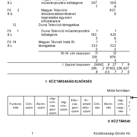
8.c
műsorterjesztési költségeire
347,
369
7
,9
F0
2
Magyar Televízió
827,
8.b
létszámcsökkentésével
6
kapcsolatos egyszeri
kifizetésekre
12
Duna Televízió támogatása
F0
1
Duna Televízió műsorterjesztési
1
1
8.c
költségeire
182,
425
3
,6
F0
14
Magyar Távirati Iroda Rt.
1
1
8.c
támogatása
322
322
,2
,2
10–14. cím összesen:
11
13
129,
979,
2
5
I. fejezet összesen:
24
642,
8
27
1
9
295,
2
97
932,
236,
627,
8
0,5
7
7
5
II.
KÖZTÁRSASÁGI ELNÖKSÉG
Millió forintban
Jog-
Előir.-
Ki-
Jog-
cím-
Jog-
Jog-
Funkció-
Cím-
Alcím-
cso-
emelt
Cím-
Alcím-
cím-
cso-
cím-
cím-
kód
szám
szám
port-
előir.-
név
név
csop.-
port-
szám
név
szám
szám
név
szám
II. KÖZTÁRSASÁG
1
Köztársasági Elnöki Hivatal