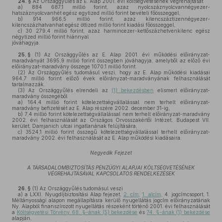
24. §
Az Országgyűlés az E. Alap 2001. évi költségvetésének végrehajtását
a)
884 687,1 millió forint, azaz nyolcszáznyolcvannégyezer-
hatszáznyolcvanhét egész egytized millió forint bevételi főösszeggel,
b)
914 966,5 millió forint, azaz kilencszáztizennégyezer-
kilencszázhatvanhat egész öttized millió forint kiadási főösszeggel,
c)
30 279,4 millió forint, azaz harmincezer-kettőszázhetvenkilenc egész
négytized millió forint hiánnyal
jóváhagyja.
25. §
(1)
Az Országgyűlés az E. Alap 2001. évi működési előirányzat-
maradványát 3695,9 millió forint összegben jóváhagyja, amelyből az előző évi
előirányzat-maradvány összege 1070,1 millió forint.
(2)
Az Országgyűlés tudomásul veszi, hogy az E. Alap működési kiadásai
964,7 millió forint előző évek előirányzat-maradványának felhasználását
tartalmazzák.
(3)
Az Országgyűlés elrendeli az
(1) bekezdésben
elismert előirányzat-
maradvány összegéből
a)
164,4 millió forint kötelezettségvállalással nem terhelt előirányzat-
maradvány befizetését az E. Alap részére 2002. december 31-ig,
b)
7,4 millió forint kötelezettségvállalással nem terhelt előirányzat-maradvány
2002. évi felhasználását az Országos Orvosszakértői Intézet, Budapest VII.
kerület, Damjanich utcai ingatlanának felújítására,
c)
3524,1 millió forint összegű kötelezettségvállalással terhelt előirányzat-
maradvány 2002. évi felhasználását az E. Alap működési kiadásaira.
Negyedik Fejezet
A TÁRSADALOMBIZTOSÍTÁS PÉNZÜGYI ALAPJAI KÖLTSÉGVETÉSÉNEK
VÉGREHAJTÁSÁVAL KAPCSOLATOS RENDELKEZÉSEK
26. §
(1)
Az Országgyűlés tudomásul veszi
a)
a LXXI. Nyugdíjbiztosítási Alap fejezet,
2. cím
,
1. alcím
, 4. jogcímcsoport, 1.
Méltányossági alapon megállapításra kerülő nyugellátás jogcím előirányzatának
Ny. Alapból finanszírozott nyugellátás részeként történő 2001. évi felhasználását
a
Költségvetési Törvény 68. §-ának (5) bekezdése
és
74. §-ának (1) bekezdése
alapján,