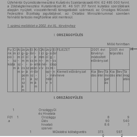
Újfehértói Gyümölcstermesztési Kutató és Szaktanácsadó Kht. 62 485 000 forint,
a Zöldségtermesztési Kutatóintézet Rt. 46 501 317 forint kutatási szerződések
alapján nyújtott, visszatérítendő támogatásból származó, az Országos Műszaki
Fejlesztési Bizottság jogutódjával, az Oktatási Minisztériummal szemben
fennálló tartozás megfizetése alól mentesül.
1. számú melléklet a 2002. évi XL. törvényhez
I.
ORSZÁGGYŰLÉS
Millió forintban
Fu
Cí
Al
Jo
Jo
El
Ki
C
Al
Jo
J
El
FEJEZET
2001. évi
2001. évi
nk
m
cí
g-
g-
őir
-
í
cí
g-
o
őir
törvényi
teljesítés
ció
-
m
cí
cí
.-
e
m
m
cí
g
.-
módosított
-
sz
-
m
m
cs
m
n
-
m
-
cs
előirányzat
kód
á
sz
-
-
o-
elt
é
né
-
cí
op
m
á
cs
sz
po
el
v
v
cs
m
.-
m
o-
á
rt-
őir
op
-
n
Kiemelt előirányzat
Kia
Bev
Tá
Kia
Bev
Tá
po
m
sz
.-
.-
n
év
neve
dás
étel
mo
dás
étel
mog
rt-
á
sz
né
é
gat
atás
sz
m
á
v
v
ás
á
m
m
I. ORSZÁGGYŰLÉS
1
Országgyűl
és Hivatala
F01
1
Országgy
8
9
.a
űlés
90
540
hivatali
8,6
,1
szervei
1
Működési költségvetés
373,
597,
0
2