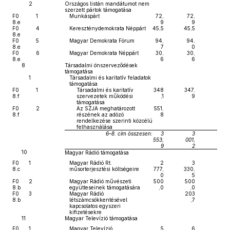
2
Országos listán mandátumot nem
szerzett pártok támogatása
F0
1
Munkáspárt
72,
72,
8.e
9
9
F0
4
Kereszténydemokrata Néppárt
45,5
45,5
8.e
F0
5
Magyar Demokrata Fórum
94,
94,
8.e
7
0
F0
6
Magyar Demokrata Néppárt
30,
30,
8.e
6
6
8
Társadalmi önszerveződések
támogatása
1
Társadalmi és karitatív feladatok
támogatása
F0
1
Társadalmi és karitatív
348
347,
8.f
szervezetek működési
,1
9
támogatása
F0
2
Az SZJA meghatározott
551,
8.f
részének az adózó
8
rendelkezése szerinti közcélú
felhasználása
6–8. cím összesen:
3
3
553,
001,
9
2
10
Magyar Rádió támogatása
F0
1
Magyar Rádió Rt.
2
3
8.c
műsorterjesztési költségeire
777,
330,
0
5
F0
2
Magyar Rádió művészeti
500
500
8.b
együtteseinek támogatására
,0
,0
F0
3
Magyar Rádió
203
8.b
létszámcsökkentésével
,7
kapcsolatos egyszeri
kifizetésekre
11
Magyar Televízió támogatása
F0
1
Magyar Televízió
5
6