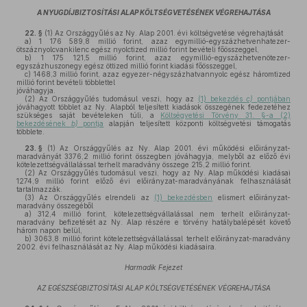
A NYUGDÍJBIZTOSÍTÁSI ALAP KÖLTSÉGVETÉSÉNEK VÉGREHAJTÁSA
22. §
(1)
Az Országgyűlés az Ny. Alap 2001. évi költségvetése végrehajtását
a)
1 176 589,8 millió forint, azaz egymillió-egyszázhetvenhatezer-
ötszáznyolcvankilenc egész nyolctized millió forint bevételi főösszeggel,
b)
1 175 121,5 millió forint, azaz egymillió-egyszázhetvenötezer-
egyszázhuszonegy egész öttized millió forint kiadási főösszeggel,
c)
1468,3 millió forint, azaz egyezer-négyszázhatvannyolc egész háromtized
millió forint bevételi többlettel
jóváhagyja.
(2)
Az Országgyűlés tudomásul veszi, hogy az
(1) bekezdés
c)
pontjában
jóváhagyott többlet az Ny. Alapból teljesített kiadások összegének fedezetéhez
szükséges saját bevételeken túli, a
Költségvetési Törvény 31. §-a (2)
bekezdésének
b)
pontja
alapján teljesített központi költségvetési támogatás
többlete.
23. §
(1)
Az Országgyűlés az Ny. Alap 2001. évi működési előirányzat-
maradványát 3376,2 millió forint összegben jóváhagyja, melyből az előző évi
kötelezettségvállalással terhelt maradvány összege 215,2 millió forint.
(2)
Az Országgyűlés tudomásul veszi, hogy az Ny. Alap működési kiadásai
1274,9 millió forint előző évi előirányzat-maradványának felhasználását
tartalmazzák.
(3)
Az Országgyűlés elrendeli az
(1) bekezdésben
elismert előirányzat-
maradvány összegéből
a)
312,4 millió forint, kötelezettségvállalással nem terhelt előirányzat-
maradvány befizetését az Ny. Alap részére e törvény hatálybalépését követő
három napon belül,
b)
3063,8 millió forint kötelezettségvállalással terhelt előirányzat-maradvány
2002. évi felhasználását az Ny. Alap működési kiadásaira.
Harmadik Fejezet
AZ EGÉSZSÉGBIZTOSÍTÁSI ALAP KÖLTSÉGVETÉSÉNEK VÉGREHAJTÁSA