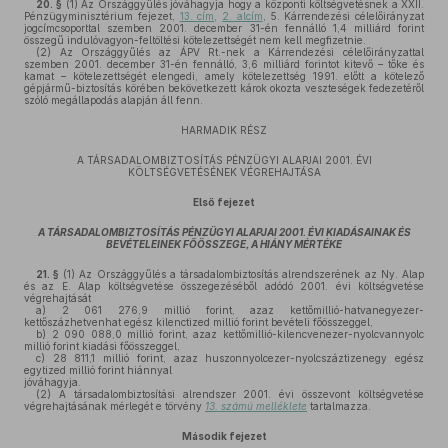
20. §
(1)
Az Országgyűlés jóváhagyja hogy a központi költségvetésnek a XXII.
Pénzügyminisztérium fejezet,
13. cím
,
2. alcím
, 5. Kárrendezési célelőirányzat
jogcímcsoporttal szemben 2001. december 31-én fennálló 1,4 milliárd forint
összegű indulóvagyon-feltöltési kötelezettségét nem kell megfizetnie.
(2)
Az Országgyűlés az ÁPV Rt.-nek a Kárrendezési célelőirányzattal
szemben 2001. december 31-én fennálló, 3,6 milliárd forintot kitevő – tőke és
kamat – kötelezettségét elengedi, amely kötelezettség 1991. előtt a kötelező
gépjármű-biztosítás körében bekövetkezett károk okozta veszteségek fedezetéről
szóló megállapodás alapján áll fenn.
HARMADIK RÉSZ
A TÁRSADALOMBIZTOSÍTÁS PÉNZÜGYI ALAPJAI 2001. ÉVI
KÖLTSÉGVETÉSÉNEK VÉGREHAJTÁSA
Első fejezet
A TÁRSADALOMBIZTOSÍTÁS PÉNZÜGYI ALAPJAI 2001. ÉVI KIADÁSAINAK ÉS
BEVÉTELEINEK FŐÖSSZEGE, A HIÁNY MÉRTÉKE
21. §
(1)
Az Országgyűlés a társadalombiztosítás alrendszerének az Ny. Alap
és az E. Alap költségvetése összegezéséből adódó 2001. évi költségvetése
végrehajtását
a)
2 061 276,9 millió forint, azaz kettőmillió-hatvanegyezer-
kettőszázhetvenhat egész kilenctized millió forint bevételi főösszeggel,
b)
2 090 088,0 millió forint, azaz kettőmillió-kilencvenezer-nyolcvannyolc
millió forint kiadási főösszeggel,
c)
28 811,1 millió forint, azaz huszonnyolcezer-nyolcszáztizenegy egész
egytized millió forint hiánnyal
jóváhagyja.
(2)
A társadalombiztosítási alrendszer 2001. évi összevont költségvetése
végrehajtásának mérlegét e törvény
13. számú melléklete
tartalmazza.
Második fejezet