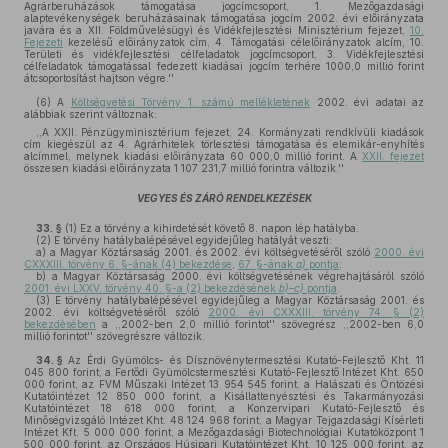
Agrárberuházások támogatása jogcímcsoport, 1. Mezőgazdasági
alaptevékenységek beruházásainak támogatása jogcím 2002. évi előirányzata
javára és a XII. Földművelésügyi és Vidékfejlesztési Minisztérium fejezet,
10.
Fejezeti
kezelésű előirányzatok cím, 4. Támogatási célelőirányzatok alcím, 10.
Területi és vidékfejlesztési célfeladatok jogcímcsoport, 3. Vidékfejlesztési
célfeladatok támogatással fedezett kiadásai jogcím terhére 1000,0 millió forint
átcsoportosítást hajtson végre.''
(6)
A
Költségvetési Törvény 1. számú mellékletének
2002. évi adatai az
alábbiak szerint változnak:
,,A XXII. Pénzügyminisztérium fejezet, 24. Kormányzati rendkívüli kiadások
cím kiegészül az 4. Agrárhitelek törlesztési támogatása és elemikár-enyhítés
alcímmel, melynek kiadási előirányzata 60 000,0 millió forint. A
XXII. fejezet
összesen kiadási előirányzata 1 107 231,7 millió forintra változik.''
VEGYES ÉS ZÁRÓ RENDELKEZÉSEK
33. §
(1)
Ez a törvény a kihirdetését követő 8. napon lép hatályba.
(2)
E törvény hatálybalépésével egyidejűleg hatályát veszti:
a)
a Magyar Köztársaság 2001. és 2002. évi költségvetéséről szóló
2000. évi
CXXXIII. törvény 6. §-ának (4) bekezdése
,
67. §-ának
a)
pontja
;
b)
a Magyar Köztársaság 2000. évi költségvetésének végrehajtásáról szóló
2001. évi LXXV. törvény 40. §-a (2) bekezdésének
b)–c)
pontja
.
(3)
E törvény hatálybalépésével egyidejűleg a Magyar Köztársaság 2001. és
2002. évi költségvetéséről szóló
2000. évi CXXXIII. törvény 74. § (2)
bekezdésében
a ,,2002-ben 2,0 millió forintot'' szövegrész ,,2002-ben 6,0
millió forintot'' szövegrészre változik.
34. §
Az Érdi Gyümölcs- és Dísznövénytermesztési Kutató-Fejlesztő Kht. 11
045 800 forint, a Fertődi Gyümölcstermesztési Kutató-Fejlesztő Intézet Kht. 650
000 forint, az FVM Műszaki Intézet 13 954 545 forint, a Halászati és Öntözési
Kutatóintézet 12 850 000 forint, a Kisállattenyésztési és Takarmányozási
Kutatóintézet 18 618 000 forint, a Konzervipari Kutató-Fejlesztő és
Minőségvizsgáló Intézet Kht. 48 124 968 forint, a Magyar Tejgazdasági Kísérleti
Intézet Kft. 5 000 000 forint, a Mezőgazdasági Biotechnológiai Kutatóközpont 1
500 000 forint, az Országos Húsipari Kutatóintézet Kht. 10 125 000 forint, az