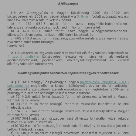
A főösszegek
1. §
Az Országgyűlés a Magyar Köztársaság 2001. és 2002. évi
költségvetésének 2001. évi végrehajtását – a
3. §-ban
foglalt adósságtörlesztési
kiadások, valamint a hitelfelvételek nélkül –
a)
4 067 962,8 millió forint, azaz négymillió-hatvanhétezer-
kilencszázhatvankettő egész nyolctized millió forint bevétellel,
b)
4 470 903,6 millió forint, azaz négymillió-négyszázhetvenezer-
kilencszázhárom egész hattized millió forint kiadással, és
c)
402 940,8 millió forint, azaz négyszázkettőezerkilencszáznegyven egész
nyolctized millió forint hiánnyal
hagyja jóvá.
2. §
A központi költségvetés kiadási és bevételi előirányzatainak teljesítését az
1. számú melléklet
költségvetési fejezetenként, címenként, alcímenként,
jogcímcsoportonként, jogcímenként, előirányzat-csoportonként és kiemelt
előirányzatonként tartalmazza.
A költségvetés finanszírozásával kapcsolatos egyes rendelkezések
3. §
(1)
Az Országgyűlés jóváhagyja, hogy a
Költségvetési Törvény 4. §-a (1)
bekezdésének
megfelelően a központi költségvetés deviza- és forintadósság-
állományából a szerződések szerinti esedékességnek megfelelően 2001-ben a
pénzügyminiszter az adósságtörlesztési számla terhére
a)
72 142,6 millió forint összegű forinthitel-törlesztést teljesített a Magyar
Nemzeti Bank javára,
b)
3426,5 millió forint összegű forinthitel-törlesztést teljesített a belföldi
hitelezők javára,
c)
174 362,6 millió forint összegű devizahitel-törlesztést teljesített a Magyar
Nemzeti Bank javára,
d)
587 304,1 millió forint összegben vásárolt vissza forint-államkötvényeket a
belföldi és külföldi hitelezőktől,
e)
10 153,9 millió forint összegű kincstári takarékkötvény-törlesztést teljesített a
belföldi hitelezők javára,
f)
25 130,3 millió forint összegű devizahitel-törlesztést teljesített a külföldi