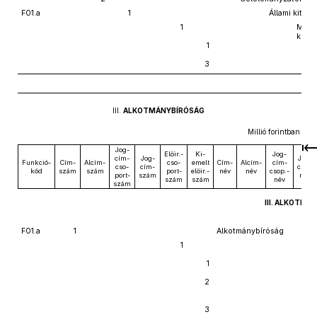
F01.a
1
Állami kitün
1
Műkö
költ
1
3
III.
ALKOTMÁNYBÍRÓSÁG
Millió forintban
Jog-
Előir.-
Ki-
Jog-
cím-
Jog-
Jog-
Funkció-
Cím-
Alcím-
cso-
emelt
Cím-
Alcím-
cím-
cso-
cím-
cím-
kód
szám
szám
port-
előir.-
név
név
csop.-
port-
szám
név
szám
szám
név
szám
III. ALKOTMÁ
F01.a
1
Alkotmánybíróság
1
1
2
3