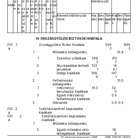
-
sz
-
m
m
cs
m
-
-
m
-
cs
előirányzat
kód
á
sz
-
-
o-
elt
n
né
-
c
op
m
á
cs
sz
po
el
é
v
cs
í
.-
m
o-
á
rt-
őir
v
op
m
n
Kiemelt előirányzat
Kia
Bev
Tám
Kia
Bev
Tám
po
m
sz
.-
.-
-
év
neve
dás
étel
ogat
dá
étel
ogat
rt-
á
sz
né
n
ás
s
ás
sz
m
á
v
é
á
m
v
m
IV. ORSZÁGGYŰLÉSI BIZTOSOK HIVATALA
F01
1
Országgyűlési Biztos Hivatala
599
899
.a
,3
,3
1
Működési költségvetés
16,8
1
Személyi juttatások
348
411
,3
,7
2
Munkaadókat terhelő
123,
14
járulékok
1
4,1
3
Dologi kiadások
108,
107
6
,1
2
Felhalmozási
10,5
költségvetés
1
Intézményi
19,3
32,
beruházási kiadások
0
3
Egyéb intézményi
5,6
felhalmozási kiadások
3
Kölcsönök
0,9
0,9
F01
2
Székházcserével kapcsolatos
.a
kiadások
F01
2
Székházcserével kapcsolatos
.a
kiadások
1
Működési költségvetés
5
Egyéb működési célú
18,
támogatások, kiadások
5
IV. fejezet összesen:
599,
599,
719
28,2
899