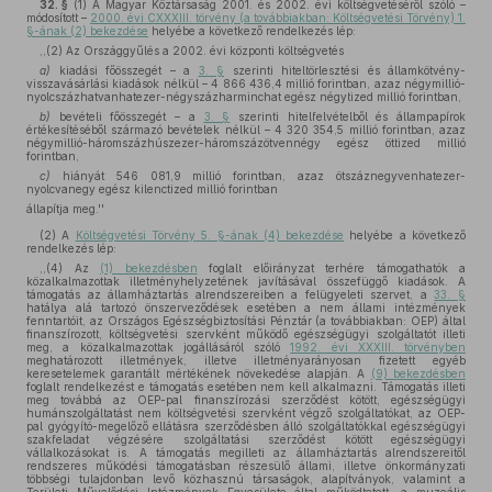
32. §
(1)
A Magyar Köztársaság 2001. és 2002. évi költségvetéséről szóló –
módosított –
2000. évi CXXXIII. törvény (a továbbiakban: Költségvetési Törvény) 1.
§-ának (2) bekezdése
helyébe a következő rendelkezés lép:
,,(2) Az Országgyűlés a 2002. évi központi költségvetés
a)
kiadási főösszegét – a
3. §
szerinti hiteltörlesztési és államkötvény-
visszavásárlási kiadások nélkül – 4 866 436,4 millió forintban, azaz négymillió-
nyolcszázhatvanhatezer-négyszázharminchat egész négytized millió forintban,
b)
bevételi főösszegét – a
3. §
szerinti hitelfelvételből és állampapírok
értékesítéséből származó bevételek nélkül – 4 320 354,5 millió forintban, azaz
négymillió-háromszázhúszezer-háromszázötvennégy egész öttized millió
forintban,
c)
hiányát 546 081,9 millió forintban, azaz ötszáznegyvenhatezer-
nyolcvanegy egész kilenctized millió forintban
állapítja meg.''
(2)
A
Költségvetési Törvény 5. §-ának (4) bekezdése
helyébe a következő
rendelkezés lép:
,,(4) Az
(1) bekezdésben
foglalt előirányzat terhére támogathatók a
közalkalmazottak illetményhelyzetének javításával összefüggő kiadások. A
támogatás az államháztartás alrendszereiben a felügyeleti szervet, a
33. §
hatálya alá tartozó önszerveződések esetében a nem állami intézmények
fenntartóit, az Országos Egészségbiztosítási Pénztár (a továbbiakban: OEP) által
finanszírozott, költségvetési szervként működő egészségügyi szolgáltatót illeti
meg, a közalkalmazottak jogállásáról szóló
1992. évi XXXIII. törvényben
meghatározott illetmények, illetve illetményarányosan fizetett egyéb
keresetelemek garantált mértékének növekedése alapján. A
(9) bekezdésben
foglalt rendelkezést e támogatás esetében nem kell alkalmazni. Támogatás illeti
meg továbbá az OEP-pal finanszírozási szerződést kötött, egészségügyi
humánszolgáltatást nem költségvetési szervként végző szolgáltatókat, az OEP-
pal gyógyító-megelőző ellátásra szerződésben álló szolgáltatókkal egészségügyi
szakfeladat végzésére szolgáltatási szerződést kötött egészségügyi
vállalkozásokat is. A támogatás megilleti az államháztartás alrendszereitől
rendszeres működési támogatásban részesülő állami, illetve önkormányzati
többségi tulajdonban levő közhasznú társaságok, alapítványok, valamint a