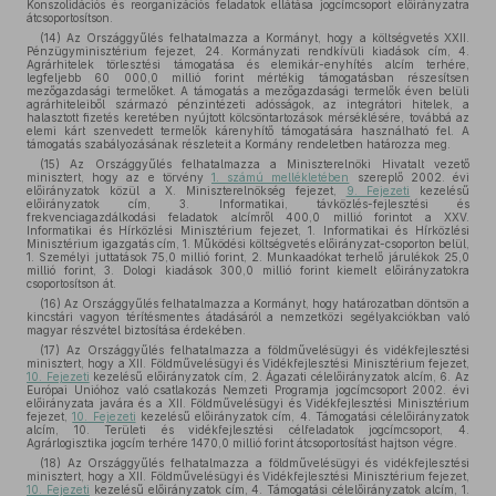
Konszolidációs és reorganizációs feladatok ellátása jogcímcsoport előirányzatra
átcsoportosítson.
(14) Az Országgyűlés felhatalmazza a Kormányt, hogy a költségvetés XXII.
Pénzügyminisztérium fejezet, 24. Kormányzati rendkívüli kiadások cím, 4.
Agrárhitelek törlesztési támogatása és elemikár-enyhítés alcím terhére,
legfeljebb 60 000,0 millió forint mértékig támogatásban részesítsen
mezőgazdasági termelőket. A támogatás a mezőgazdasági termelők éven belüli
agrárhiteleiből származó pénzintézeti adósságok, az integrátori hitelek, a
halasztott fizetés keretében nyújtott kölcsöntartozások mérséklésére, továbbá az
elemi kárt szenvedett termelők kárenyhítő támogatására használható fel. A
támogatás szabályozásának részleteit a Kormány rendeletben határozza meg.
(15) Az Országgyűlés felhatalmazza a Miniszterelnöki Hivatalt vezető
minisztert, hogy az e törvény
1. számú mellékletében
szereplő 2002. évi
előirányzatok közül a X. Miniszterelnökség fejezet,
9. Fejezeti
kezelésű
előirányzatok cím, 3. Informatikai, távközlés-fejlesztési és
frekvenciagazdálkodási feladatok alcímről 400,0 millió forintot a XXV.
Informatikai és Hírközlési Minisztérium fejezet, 1. Informatikai és Hírközlési
Minisztérium igazgatás cím, 1. Működési költségvetés előirányzat-csoporton belül,
1. Személyi juttatások 75,0 millió forint, 2. Munkaadókat terhelő járulékok 25,0
millió forint, 3. Dologi kiadások 300,0 millió forint kiemelt előirányzatokra
csoportosítson át.
(16) Az Országgyűlés felhatalmazza a Kormányt, hogy határozatban döntsön a
kincstári vagyon térítésmentes átadásáról a nemzetközi segélyakciókban való
magyar részvétel biztosítása érdekében.
(17) Az Országgyűlés felhatalmazza a földművelésügyi és vidékfejlesztési
minisztert, hogy a XII. Földművelésügyi és Vidékfejlesztési Minisztérium fejezet,
10. Fejezeti
kezelésű előirányzatok cím, 2. Ágazati célelőirányzatok alcím, 6. Az
Európai Unióhoz való csatlakozás Nemzeti Programja jogcímcsoport 2002. évi
előirányzata javára és a XII. Földművelésügyi és Vidékfejlesztési Minisztérium
fejezet,
10. Fejezeti
kezelésű előirányzatok cím, 4. Támogatási célelőirányzatok
alcím, 10. Területi és vidékfejlesztési célfeladatok jogcímcsoport, 4.
Agrárlogisztika jogcím terhére 1470,0 millió forint átcsoportosítást hajtson végre.
(18) Az Országgyűlés felhatalmazza a földművelésügyi és vidékfejlesztési
minisztert, hogy a XII. Földművelésügyi és Vidékfejlesztési Minisztérium fejezet,
10. Fejezeti
kezelésű előirányzatok cím, 4. Támogatási célelőirányzatok alcím, 1.