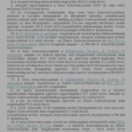
b)
a központi költségvetést terhelő kiegészítés 1930,8 millió forint,
c)
amelyek egyenlegeként a helyi önkormányzatok 2001. év után előírt
tartozása 2563,6 millió forint.
(4)
Az Országgyűlés megállapítja, hogy azon helyi önkormányzatokat,
amelyek a normatív támogatások és átengedett személyi jövedelemadó
előirányzatokat saját számításaik, illetőleg az Állami Számvevőszék ellenőrzése
alapján az őket ténylegesen megilletőnél 5%-kal nagyobb mértékben vették
igénybe, összesen 93,2 millió forint kamatfizetési kötelezettség terheli. Ennek
helyi önkormányzatonként részletezett összegét a PM–BM R. tartalmazza.
(5)
A
(3) bekezdés
a)
pontjában
meghatározott visszafizetési kötelezettségből
60,9 millió forintot, a
b)
pontban meghatározott, központi költségvetést terhelő
kiegészítésből 9,5 millió forintot – az Állami Számvevőszéknek az
Áht. 121. §-
ának (3) bekezdése
szerinti vizsgálata alapján – a PM–BM R. önkormányzatok
szerint részletezi.
(6)
A helyi önkormányzatokat a
Költségvetési Törvény 19. §-ának (1)
bekezdése
alapján az általuk igénybe vett központosított előirányzatok saját
elszámolása alapján 61,7 millió forint, az iparűzési adóerő-képesség téves
elszámolása következtében 68,6 millió forint és annak kamata 11,2 millió forint,
valamint az önhibájukon kívül hátrányos helyzetben lévő (forráshiányos) helyi
önkormányzatok támogatása jogcímen 39,9 millió forint visszafizetési
kötelezettség terheli, amelyek önkormányzatok szerinti részletezését a PM–BM R.
tartalmazza.
(7)
A helyi önkormányzatokat a
Költségvetési Törvény 19. §-ának (1)
bekezdése
alapján, figyelemmel az Állami Számvevőszéknek az
Áht. 121. §-
ának (3) bekezdése
szerinti vizsgálatára
a)
az egyes jövedelempótló támogatások kiegészítése és a közcélú
foglalkoztatás támogatása jogcímen egyenlegében 17,7 millió forint, melyből az
Állami Számvevőszék megállapítása egyenlegében 6,3 millió forint,
b)
a cél- és címzett támogatás jogcímen az Állami Számvevőszék által
megállapított 15,6 millió forint,
c)
a 2000. december 31-én feladattal terhelt támogatásból fel nem használt,
Állami Számvevőszék által megállapított 0,3 millió forint
visszafizetése terheli, amelyek önkormányzatok szerinti részletezését a PM–BM
R. tartalmazza.
(8)
A helyi önkormányzatok címzett és céltámogatási rendszeréről szóló
1992.
évi LXXXIX. törvény 14. §-a
alapján – a kötelező lemondásoknak az Állami
Számvevőszék által megállapított elmaradása miatt – 59,4 millió forint