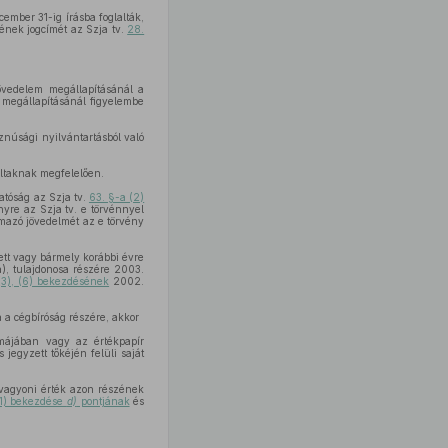
cember 31-ig írásba foglalták,
ének jogcímét az Szja tv.
28.
jövedelem megállapításánál a
 megállapításánál figyelembe
znúsági nyilvántartásból való
altaknak megfelelően.
atóság az Szja tv.
63. §-a (2)
yre az Szja tv. e törvénnyel
rmazó jövedelmét az e törvény
ett vagy bármely korábbi évre
a), tulajdonosa részére 2003.
(3), (6) bekezdésének
2002.
 a cégbíróság részére, akkor
rmájában vagy az értékpapír
egyzett tőkéjén felüli saját
 vagyoni érték azon részének
(1) bekezdése
d)
pontjának
és