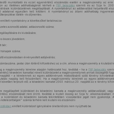
tesítő munkáltatói és ezzel egyenértékű elszámolás esetén a magánszemély az erre 
yon az illetékes adóhatóságánál kérheti a
(18) bekezdés
szerinti és az Szja tv. 200
váírások különbözetének megállapítását. A nyomtatványt az adóbevallást helyettesítő elsz
lelő adataival egyezően kell kitölteni. A nyomtatványt az állami adóhatóság ingyene
terjesztése illeték- és díjmentes.
említett nyomtatvány a következőket tartalmazza:
tes azonosító adatai, adóazonosító száma;
gállapítására és kiutalására;
s összes jövedelem;
 bér;
i hónapok száma;
ítő elszámolásban érvényesített adójóváírás;
laszáma, postai úton történő kifizetéshez az a cím, ahova a magánszemély a kiutalást k
ág a magánszemély kérelme alapján határozatot hoz, továbbá – ha a
(18) bekezdés
szerin
mértékű késedelmi kamattal növelt különbözetet a magánszemélynek annak összegétől függe
apjától – a kérelemnek az egyes adótörvények módosításáról szóló törvény kihirdetését
iutalás napjáig kell felszámítani. Ha a magánszemély kérelmét az egyes adótörvények
t követően terjeszti elő, a késedelmi kamatot 2003. március 20. napjától az e törvény kihir
tve megállapított különbözet és késedelmi kamata a magánszemély adóbevallását, vagy 
értékű elszámolását nem érinti, továbbá a kiutalt összeg az Szja tv. alkalmazásába
 a különbözet és késedelmi kamata tekintetében visszatartási jogát nem gyakorolja. A
kötelezettségek'' számla terhére kell kiutalni és elszámolni.
kezdésben
említett különbözet igénylésére önellenőrzés nem nyújtható be.