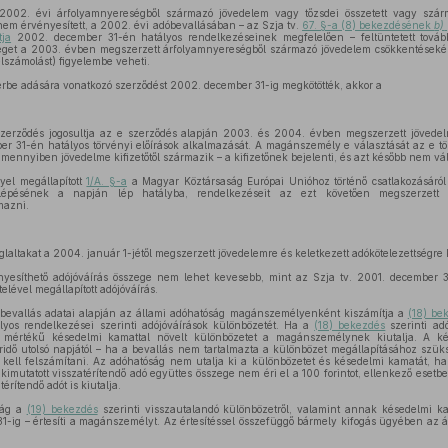
002. évi árfolyamnyereségből származó jövedelem vagy tőzsdei összetett vagy szárm
em érvényesített, a 2002. évi adóbevallásában – az Szja tv.
67. §-a (8) bekezdésének
b)
ja
2002. december 31-én hatályos rendelkezéseinek megfelelően – feltüntetett tovább
séget a 2003. évben megszerzett árfolyamnyereségből származó jövedelem csökkentések
lszámolást) figyelembe veheti.
érbe adására vonatkozó szerződést 2002. december 31-ig megkötötték, akkor a
t szerződés jogosultja az e szerződés alapján 2003. és 2004. évben megszerzett jöved
er 31-én hatályos törvényi előírások alkalmazását. A magánszemély e választását az e tö
amennyiben jövedelme kifizetőtől származik – a kifizetőnek bejelenti, és azt később nem vál
nyel megállapított
1/A. §-a
a Magyar Köztársaság Európai Unióhoz történő csatlakozásáról
alépésének a napján lép hatályba, rendelkezéseit az ezt követően megszerzett 
mazni.
glaltakat a 2004. január 1-jétől megszerzett jövedelemre és keletkezett adókötelezettségre 
esíthető adójóváírás összege nem lehet kevesebb, mint az Szja tv. 2001. december 3
elével megállapított adójóváírás.
evallás adatai alapján az állami adóhatóság magánszemélyenként kiszámítja a
(18) be
yos rendelkezései szerinti adójóváírások különbözetét. Ha a
(18) bekezdés
szerinti ad
s mértékű késedelmi kamattal növelt különbözetet a magánszemélynek kiutalja. A ké
ridő utolsó napjától – ha a bevallás nem tartalmazta a különbözet megállapításához szük
g kell felszámítani. Az adóhatóság nem utalja ki a különbözetet és késedelmi kamatát, h
imutatott visszatérítendő adó együttes összege nem éri el a 100 forintot, ellenkező esetbe
érítendő adót is kiutalja.
ság a
(19) bekezdés
szerinti visszautalandó különbözetről, valamint annak késedelmi k
-ig – értesíti a magánszemélyt. Az értesítéssel összefüggő bármely kifogás ügyében az á