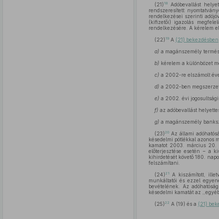
18
(21)
Adóbevallást helyet
rendszeresített nyomtatván
rendelkezései szerinti adójó
(kifizetői) igazolás megfe
rendelkezésére. A kérelem elő
19
(22)
A
(21) bekezdésben
a)
a magánszemély természe
b)
kérelem a különbözet me
c)
a 2002-re elszámolt éve
d)
a 2002-ben megszerzett
e)
a 2002. évi jogosultság
f)
az adóbevallást helyettes
g)
a magánszemély bankszám
20
(23)
Az állami adóhatós
késedelmi pótlékkal azonos 
kamatot 2003. március 20. n
előterjesztése esetén – a k
kihirdetését követő 180. napo
felszámítani.
21
(24)
A kiszámított, ille
munkáltatói és ezzel egyen
bevételének. Az adóhatóság
késedelmi kamatát az ,,egyéb 
22
(25)
A (19) és a
(21) be