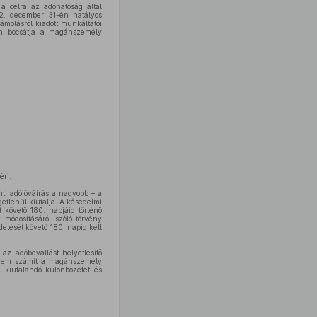
a célra az adóhatóság által
2. december 31-én hatályos
ámolásról kiadott munkáltatói
sen bocsátja a magánszemély
éri.
ti adójóváírás a nagyobb – a
tlenül kiutalja. A késedelmi
 követő 180. napjáig történő
 módosításáról szóló törvény
detését követő 180. napig kell
az adóbevallást helyettesítő
n nem számít a magánszemély
 kiutalandó különbözetet és