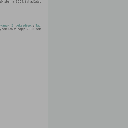
lső ízben a 2003. évi adóalap
 §-ának (3) bekezdése
, a
Tao.
elynek utolsó napja 2005-ben