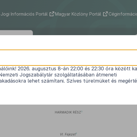
Jogi Információs Portál
Magyar Közlöny Portál
Céginformáció
2002. évi XLII. törvény
nálóink! 2026. augusztus 8-án 22:00 és 22:30 óra között ka
árulékokról és egyéb költségvetési befizetésekről s
Nemzeti Jogszabálytár szolgáltatásában átmeneti
1
módosításáról
kadásokra lehet számítani. Szíves türelmüket és megért
Hatályos: 2009. 01. 01. – 2012. 06. 26.
2
ELSŐ–MÁSODIK RÉSZ
3
HARMADIK RÉSZ
5
VI. Fejezet