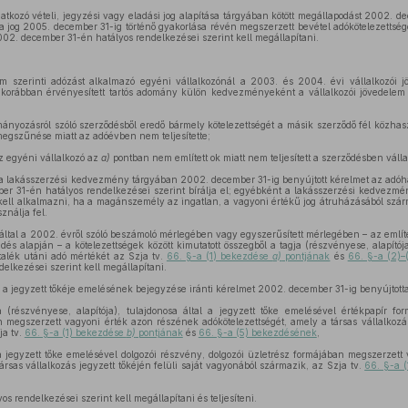
atkozó vételi, jegyzési vagy eladási jog alapítása tárgyában kötött megállapodást 2002. de
 jog 2005. december 31-ig történő gyakorlása révén megszerzett bevétel adókötelezettség
02. december 31-én hatályos rendelkezései szerint kell megállapítani.
em szerinti adózást alkalmazó egyéni vállalkozónál a 2003. és 2004. évi vállalkozói 
 a korábban érvényesített tartós adomány külön kedvezményeként a vállalkozói jövedelem
mányozásról szóló szerződésből eredő bármely kötelezettségét a másik szerződő fél közhas
 megszűnése miatt az adóévben nem teljesítette;
z egyéni vállalkozó az
a)
pontban nem említett ok miatt nem teljesített a szerződésben váll
a lakásszerzési kedvezmény tárgyában 2002. december 31-ig benyújtott kérelmet az adóh
r 31-én hatályos rendelkezései szerint bírálja el; egyébként a lakásszerzési kedvezmén
 kell alkalmazni, ha a magánszemély az ingatlan, a vagyoni értékű jog átruházásából szá
ználja fel.
 által a 2002. évről szóló beszámoló mérlegében vagy egyszerűsített mérlegében – az említ
edés alapján – a kötelezettségek között kimutatott összegből a tagja (részvényese, alapítój
ztalék utáni adó mértékét az Szja tv.
66. §-a (1) bekezdése
a)
pontjának
és
66. §-a (2)–
elkezései szerint kell megállapítani.
ás a jegyzett tőkéje emelésének bejegyzése iránti kérelmet 2002. december 31-ig benyújtotta
részvényese, alapítója), tulajdonosa által a jegyzett tőke emelésével értékpapír fo
egszerzett vagyoni érték azon részének adókötelezettségét, amely a társas vállalkozás j
ja tv.
66. §-a (1) bekezdése
b)
pontjának
és
66. §-a (5) bekezdésének
,
jegyzett tőke emelésével dolgozói részvény, dolgozói üzletrész formájában megszerzett
ársas vállalkozás jegyzett tőkéjén felüli saját vagyonából származik, az Szja tv.
66. §-a 
 rendelkezései szerint kell megállapítani és teljesíteni.