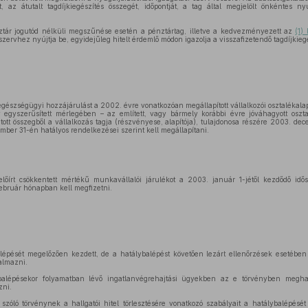
, az átutalt tagdíjkiegészítés összegét, időpontját, a tag által megjelölt önkéntes n
ár jogutód nélküli megszűnése esetén a pénztártag, illetve a kedvezményezett az
(1)
 szervhez nyújtja be, egyidejűleg hitelt érdemlő módon igazolja a visszafizetendő tagdíjkieg
gészségügyi hozzájárulást a 2002. évre vonatkozóan megállapított vállalkozói osztalékalap,
egyszerűsített mérlegében – az említett, vagy bármely korábbi évre jóváhagyott oszta
tott összegből a vállalkozás tagja (részvényese, alapítója), tulajdonosa részére 2003. dece
ber 31-én hatályos rendelkezései szerint kell megállapítani.
írt csökkentett mértékű munkavállalói járulékot a 2003. január 1-jétől kezdődő idősz
ebruár hónapban kell megfizetni.
lépését megelőzően kezdett, de a hatálybalépést követően lezárt ellenőrzések esetébe
kalmazni.
alépésekor folyamatban lévő ingatlanvégrehajtási ügyekben az e törvényben meghatá
zni.
zóló törvénynek a hallgatói hitel törlesztésére vonatkozó szabályait a hatálybalépését 