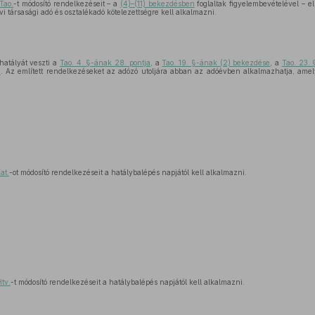
Tao.
-t módosító rendelkezéseit – a
(4)–(11) bekezdésben
foglaltak figyelembevételével – e
i társasági adó és osztalékadó kötelezettségre kell alkalmazni.
hatályát veszti a
Tao. 4. §-ának 28. pontja
, a
Tao. 19. §-ának (2) bekezdése
, a
Tao. 23.
e
. Az említett rendelkezéseket az adózó utoljára abban az adóévben alkalmazhatja, am
at.
-ot módosító rendelkezéseit a hatálybalépés napjától kell alkalmazni.
tv.
-t módosító rendelkezéseit a hatálybalépés napjától kell alkalmazni.