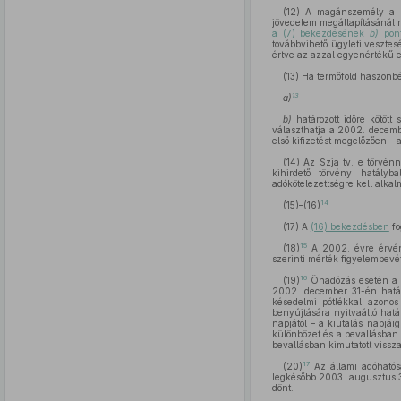
(12) A magánszemély a 2
jövedelem megállapításánál n
a (7) bekezdésének
b)
pont
továbbvihető ügyleti veszte
értve az azzal egyenértékű e
(13) Ha termőföld haszonb
13
a)
b)
határozott időre kötöt
választhatja a 2002. decemb
első kifizetést megelőzően – 
(14) Az Szja tv. e törvén
kihirdető törvény hatályb
adókötelezettségre kell alkal
14
(15)–(16)
(17) A
(16) bekezdésben
fo
15
(18)
A 2002. évre érvény
szerinti mérték figyelembevét
16
(19)
Önadózás esetén a b
2002. december 31-én hatál
késedelmi pótlékkal azono
benyújtására nyitvaálló hatá
napjától – a kiutalás napjái
különbözet és a bevallásban k
bevallásban kimutatott visszat
17
(20)
Az állami adóható
legkésőbb 2003. augusztus 31
dönt.