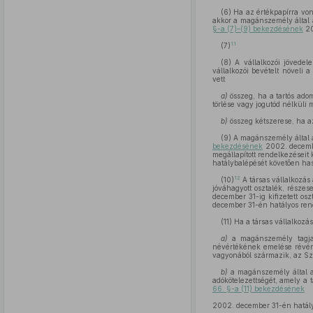
(6) Ha az értékpapírra von
akkor a magánszemély által a
§-a (7)–(9) bekezdésének
20
11
(7)
(8) A vállalkozói jövedel
vállalkozói bevételt növeli
vett
a)
összeg, ha a tartós ado
törlése vagy jogutód nélküli
b)
összeg kétszerese, ha a
(9) A magánszemély által 
bekezdésének
2002. decembe
megállapított rendelkezéseit
hatálybalépését követően has
12
(10)
A társas vállalkozás
jóváhagyott osztalék, részes
december 31-ig kifizetett os
december 31-én hatályos rend
(11) Ha a társas vállalkoz
a)
a magánszemély tagja (
névértékének emelése révén m
vagyonából származik, az Sz
b)
a magánszemély által a 
adókötelezettségét, amely a t
66. §-a (11) bekezdésének
2002. december 31-én hatályos