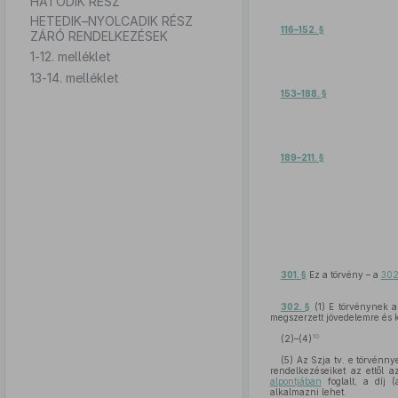
HATODIK RÉSZ
HETEDIK–NYOLCADIK RÉSZ
116–152. §
ZÁRÓ RENDELKEZÉSEK
1-12. melléklet
13-14. melléklet
153–188. §
189–211. §
301. §
Ez a törvény – a
302
302. §
(1) E törvénynek a
megszerzett jövedelemre és k
10
(2)–(4)
(5) Az Szja tv. e törvénny
rendelkezéseiket az ettől a
alpontjában
foglalt, a díj 
alkalmazni lehet.