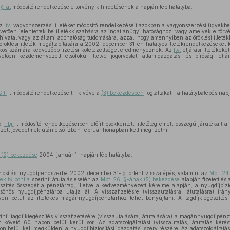
 §-át
módosító rendelkezése e törvény kihirdetésének a napján lép hatályba.
az
Itv.
vagyonszerzési illetéket módosító rendelkezéseit azokban a vagyonszerzési ügyekbe
vetően jelentettek be illetékkiszabásra az ingatlanügyi hatósághoz, vagy amelyek e törv
khivatal vagy az állami adóhatóság tudomására, azzal, hogy amennyiben az öröklési illeték
z öröklési illeték megállapítására a 2002. december 31-én hatályos illetékrendelkezéseket 
kös számára kedvezőbb fizetési kötelezettséget eredményeznek. Az
Itv.
eljárási illetékeke
etően kezdeményezett elsőfokú, illetve jogorvoslati államigazgatási és bírósági eljárá
Gjt.
-t módosító rendelkezéseit – kivéve a
(3) bekezdésben
foglaltakat – a hatálybalépés napj
 a
Tbj.
-t módosító rendelkezéseiben előírt csökkentett, illetőleg emelt összegű járulékait 
erzett jövedelmek után első ízben február hónapban kell megfizetni.
 (2) bekezdése
2004. január 1. napján lép hatályba.
tosítási nyugdíjrendszerbe 2002. december 31-ig történt visszalépés, valamint az
Mpt. 24
nek
b)
pontja
szerinti átutalás esetén az
Mpt. 26. §-ának (5) bekezdése
alapján fizetett és 
észítés összegét a pénztártag, illetve a kedvezményezett kérelme alapján, a nyugdíjbiztos
sönös nyugdíjpénztárba utalja át. A visszafizetésre (visszautalásra, átutalásra) irá
éven belül az illetékes magánnyugdíjpénztárhoz lehet benyújtani. A tagdíjkiegészítés
inti tagdíjkiegészítés visszafizetésére (visszautalására, átutalására) a magánnyugdíjpénzt
ét követő 60 napon belül kerül sor. Az adatszolgáltatást (visszautalás, átutalás kér
n belül kell megküldeni a nyugdíjbiztosítási igazgatási szerv részére. Az adatszolgáltatás