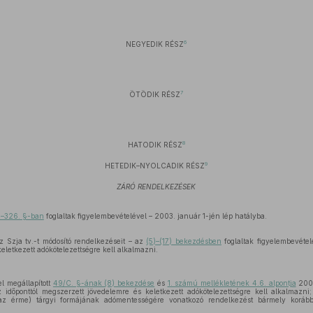
6
NEGYEDIK RÉSZ
7
ÖTÖDIK RÉSZ
8
HATODIK RÉSZ
9
HETEDIK–NYOLCADIK RÉSZ
ZÁRÓ RENDELKEZÉSEK
–326. §-ban
foglaltak figyelembevételével – 2003. január 1-jén lép hatályba.
z Szja tv.-t módosító rendelkezéseit – az
(5)–(17) bekezdésben
foglaltak figyelembevétel
eletkezett adókötelezettségre kell alkalmazni.
el megállapított
49/C. §-ának (8) bekezdése
és
1. számú mellékletének 4.6. alpontja
2002
z időponttól megszerzett jövedelemre és keletkezett adókötelezettségre kell alkalmazn
(az érme) tárgyi formájának adómentességére vonatkozó rendelkezést bármely korább