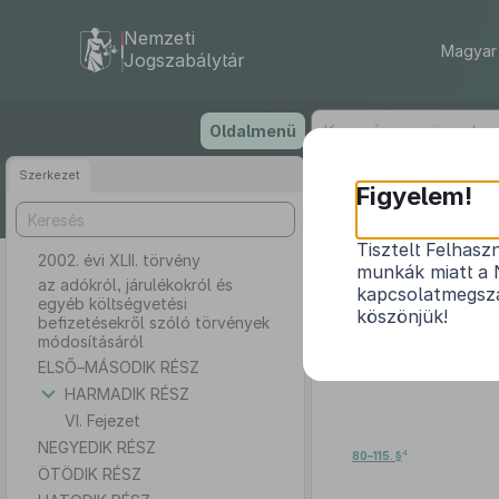
Nemzeti
Magyar 
Jogszabálytár
Ugrás
Oldalmenü
a
tartalomra
Szerkezet
Figyelem!
Tisztelt Felhasz
2002. évi XLII. törvény
az adókról, j
munkák miatt a 
az adókról, járulékokról és
kapcsolatmegsza
egyéb költségvetési
köszönjük!
befizetésekről szóló törvények
módosításáról
ELSŐ–MÁSODIK RÉSZ
HARMADIK RÉSZ
VI. Fejezet
NEGYEDIK RÉSZ
4
80–115. §
ÖTÖDIK RÉSZ