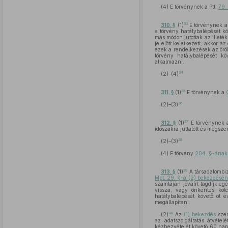
(4) E törvénynek a Ptt.
79.
33
310. §
(1)
E törvénynek 
e törvény hatálybalépését kö
más módon jutottak az illeté
je előtt keletkezett, akkor a
ezek a rendelkezések az örö
törvény hatálybalépését köv
alkalmazni.
34
(2)–(4)
35
311. §
(1)
E törvénynek a
36
(2)–(3)
37
312. §
(1)
E törvénynek
időszakra juttatott és megsz
38
(2)–(3)
(4) E törvény
204. §-ának
39
313. §
(1)
A társadalombiz
Mpt. 29. §-a (2) bekezdésé
számláján jóváírt tagdíjkieg
vissza, vagy önkéntes kölc
hatálybalépését követő öt 
megállapítani.
40
(2)
Az
(1) bekezdés
szer
az adatszolgáltatás átvétel
kézhezvételét követő 60 napo