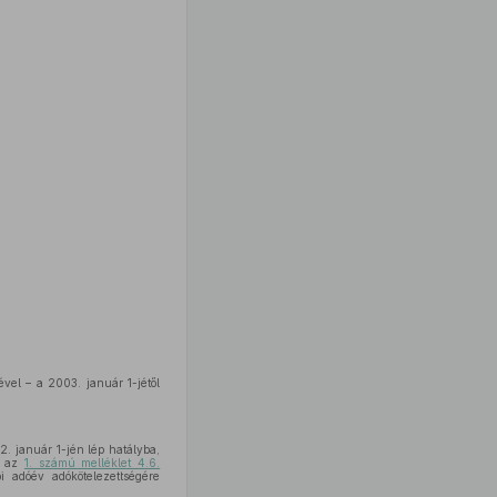
ével – a 2003. január 1-jétől
. január 1-jén lép hatályba,
i; az
1. számú melléklet 4.6.
i adóév adókötelezettségére