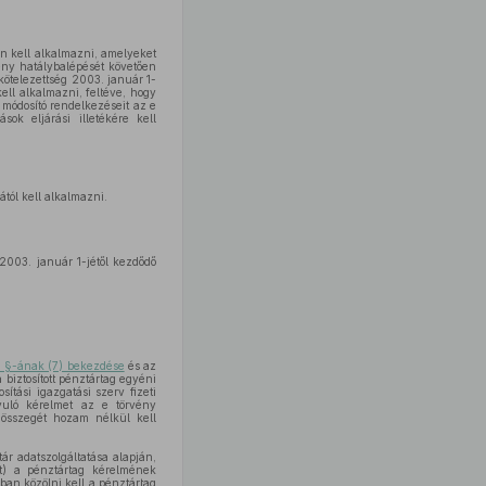
n kell alkalmazni, amelyeket
ény hatálybalépését követően
kötelezettség 2003. január 1-
kell alkalmazni, feltéve, hogy
t módosító rendelkezéseit az e
sok eljárási illetékére kell
ától kell alkalmazni.
a 2003. január 1-jétől kezdődő
. §-ának (7) bekezdése
és az
a biztosított pénztártag egyéni
ítási igazgatási szerv fizeti
nyuló kérelmet az e törvény
 összegét hozam nélkül kell
ár adatszolgáltatása alapján,
ést) a pénztártag kérelmének
ban közölni kell a pénztártag