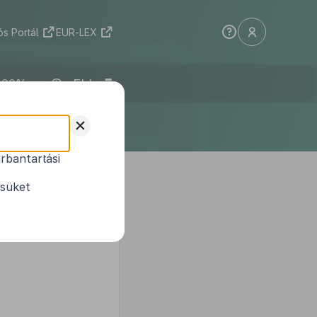
s Portál
EUR-LEX
ELI
+
rbantartási
zóló törvények
ésüket