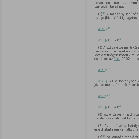
nevét, lakcímét, TAJ-számát
bankszámlaszámát.
41
(3)
A magánnyugdíjpénzt
nyugdíjbiztosítási igazgatási
42
314. §
43
315. §
(1)–(2)
(3) A százalékos mértékű e
beszámoló mérlegében vagy 
kötelezettségek között kimuta
esetében az
Eho.
2002. decem
44
316. §
317. §
Az e törvényben elő
jövedelmek után első ízben f
45
318. §
46
319. §
(1)–(4)
(5) Az e törvény hatályba
hatályos szabályokat kell al
(6) Az e törvény hatályb
értékhatárt nem kell alkalma
47
(7)
Az adózás rendjéről s