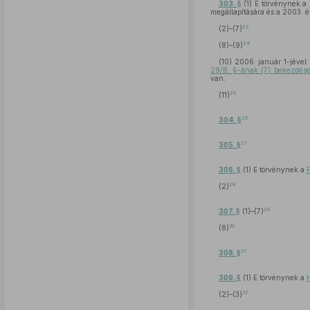
303. §
(1) E törvénynek a
megállapítására és a 2003. év
23
(2)–(7)
24
(8)–(9)
(10) 2006. január 1-jével 
29/B. §-ának (7) bekezdés
van.
25
(11)
26
304. §
27
305. §
306. §
(1) E törvénynek a
F
28
(2)
29
307. §
(1)–(7)
30
(8)
31
308. §
309. §
(1) E törvénynek a
H
32
(2)–(3)