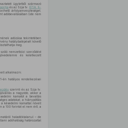
aztatott ügyletből származó
pontja
és az Szja tv.
67/A. §-
vihető árfolyamveszteséget,
ént adóbevallásában (ide nem
elmének adózása tekintetében
rvény hatálybalépését követő
toztathatja meg.
 szóló nemzetközi szerződést
jövedelemre és keletkezett
kell alkalmazni.
1-én hatályos rendelkezései
kezdés
szerinti és az Szja tv.
ójóváírás a nagyobb, akkor a
sedelmi kamatot a bevallás
séges adatokat, a hiánypótlás
a a késedelmi kamattal növelt
n a 100 forintot el nem érő, a
amatáról haladéktalanul – de
llami adóhatóság határozattal