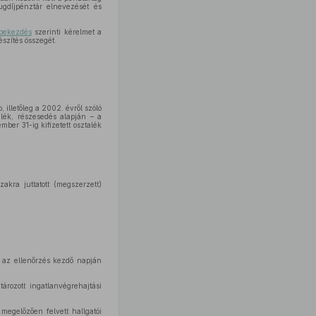
yugdíjpénztár elnevezését és
 bekezdés
szerinti kérelmet a
észítés összegét.
 illetőleg a 2002. évről szóló
lék, részesedés alapján – a
mber 31-ig kifizetett osztalék
akra juttatott (megszerzett)
n az ellenőrzés kezdő napján
rozott ingatlanvégrehajtási
megelőzően felvett hallgatói