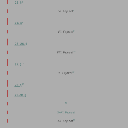
6
23. §
7
VI. Fejezet
8
24. §
9
VII. Fejezet
25–26. §
10
VIII. Fejezet
11
27. §
12
IX. Fejezet
13
28. §
29–31. §
14
X–XI. Fejezet
15
XII. Fejezet