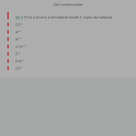
Záró rendelkezések
56. §
(1) Ez a törvény a kihirdetését követő 3. napon lép hatályba.
32
(2)
33
a)
34
b)
35
c)–h)
36
i)
37
j)–k)
38
(3)