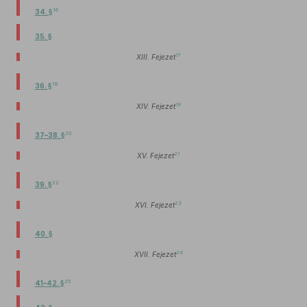
16
34. §
35. §
17
XIII. Fejezet
18
36. §
19
XIV. Fejezet
20
37–38. §
21
XV. Fejezet
22
39. §
23
XVI. Fejezet
40. §
24
XVII. Fejezet
25
41–42. §