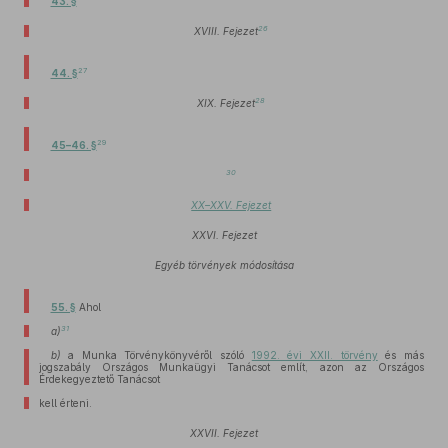
43. §
26
XVIII. Fejezet
27
44. §
28
XIX. Fejezet
29
45–46. §
30
XX–XXV. Fejezet
XXVI. Fejezet
Egyéb törvények módosítása
55. §
Ahol
31
a)
b)
a Munka Törvénykönyvéről szóló
1992. évi XXII. törvény
és más
jogszabály Országos Munkaügyi Tanácsot említ, azon az Országos
Érdekegyeztető Tanácsot
kell érteni.
XXVII. Fejezet