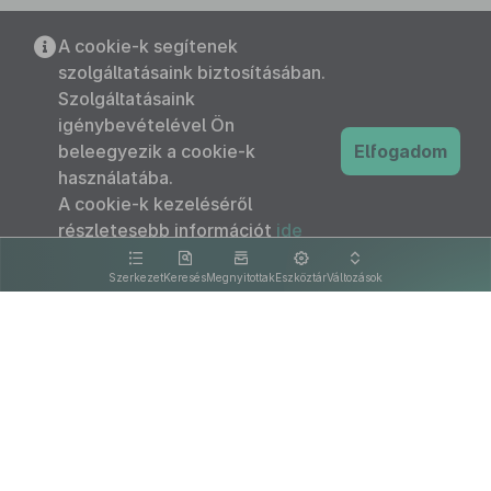
A cookie-k segítenek
szolgáltatásaink biztosításában.
Szolgáltatásaink
igénybevételével Ön
beleegyezik a cookie-k
Elfogadom
használatába.
A cookie-k kezeléséről
részletesebb információt
ide
kattintva olvashat.
Szerkezet
Keresés
Megnyitottak
Eszköztár
Változások