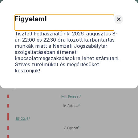
Nemzeti
Jogszabálytár
+
Figyelem!
2002. évi XLVII. törvény
Tisztelt Felhasználóink! 2026. augusztus 8-
án 22:00 és 22:30 óra között karbantartási
a miniszterek feladat- és hatáskörének
munkák miatt a Nemzeti Jogszabálytár
változásával összefüggésben szükséges
szolgáltatásában átmeneti
1
törvénymódosításokról
kapcsolatmegszakadásokra lehet számítani.
Hatályos: 2007. 07. 01. – 2012. 06. 26.
Szíves türelmüket és megértésüket
köszönjük!
A Magyar Köztársaság minisztériumainak felsorolásáról szóló
2002. évi XI.
törvény 4. §-ában
foglaltakra figyelemmel az Országgyűlés a következő törvényt
alkotja:
2
I–III. Fejezet
3
IV. Fejezet
4
18–22. §
5
V. Fejezet