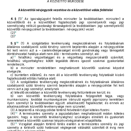
A KÖZVETÍTŐ MŰKÖDÉSE
A közvetítői névjegyzék vezetése és a közvetítővé válás feltételei
7
4. §
(1)
Az igazságügyért felelős miniszter (a továbbiakban: miniszter) a
közvetítőkről és a közvetítőket foglalkoztató jogi személyekről vagy jogi
személyiség nélküli gazdasági társaságokról (a továbbiakban: jogi személyekről)
közvetítői névjegyzéket (a továbbiakban: névjegyzék) vezet.
8
(2)
9
(3)
10
5. §
(1)
A szolgáltatási tevékenység megkezdésének és folytatásának
általános szabályairól szóló törvény szerinti bejelentés alapján a névjegyzékbe
fel kell venni azt a – cselekvőképességet érintő gondnokság vagy támogatott
döntéshozatal hatálya alatt nem álló – természetes személyt, aki
11
a)
felsőfokú végzettséggel és a végzettség megszerzésétől számított,
felsőfokú végzettséghez kötött legalább ötéves igazolt szakmai gyakorlattal
rendelkezik,
b)
a miniszter rendeletében meghatározott közvetítői szakmai képzést
elvégezte,
c)
büntetlen előéletű, és nem áll a közvetítői tevékenység folytatását kizáró
foglalkozástól eltiltás hatálya alatt.
(2)
A szolgáltatási tevékenység megkezdésének és folytatásának általános
szabályairól szóló törvény szerinti bejelentés alapján a névjegyzékbe fel kell
venni azt a jogi személyt, amelynek
a)
létesítő okiratában a közvetítői tevékenység feltüntetésre került, és
b)
van közvetítői tevékenység folytatására feljogosított tagja, vagy
munkaviszony, továbbá munkavégzésre irányuló egyéb jogviszony keretében
ilyen személyt (a továbbiakban együtt: alkalmazott) foglalkoztat, és ennek az
alkalmazottnak közvetítői tevékenysége nem szünetel.
(3)
A bejelentő a névjegyzékbe történő felvételért díjat köteles fizetni.
12
(4)
A természetes személy a jogszabályban meghatározott módon köteles
igazolni, hogy a közvetítői tevékenységhez szükséges elméleti és gyakorlati
ismereteket a közvetítői szakmai képzés elvégzésével elsajátította.
13
(5)
Vizsgálat alapján történő törlés esetén a természetes személy és jogi
személy a törlésről szóló határozat véglegessé válásától számított öt évig nem