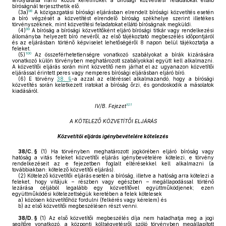
lefolytatása iránti közös kérelmüket a bírósági közvetítési feladatokat ellátó
bíróságnál terjeszthetik elő.
98
(3a)
A közigazgatási bírósági eljárásban elrendelt bírósági közvetítés esetén
a bíró végzését a közvetítést elrendelő bíróság székhelye szerint illetékes
törvényszéknek, mint közvetítési feladatokat ellátó bíróságnak megküldi.
99
(4)
A bíróság a bírósági közvetítőként eljáró bírósági titkár vagy rendelkezési
állományba helyezett bíró nevéről, az első tájékoztató megbeszélés időpontjáról
és az eljárásban történő képviselet lehetőségéről 8 napon belül tájékoztatja a
feleket.
100
(5)
Az összeférhetetlenségre vonatkozó szabályokat a bírák kizárására
vonatkozó külön törvényben meghatározott szabályokkal együtt kell alkalmazni.
A közvetítői eljárás során mint közvetítő nem járhat el az ugyanazon közvetítői
eljárással érintett peres vagy nemperes bírósági eljárásban eljáró bíró.
(6)
E törvény
38. §
-a azzal az eltéréssel alkalmazandó, hogy a bírósági
közvetítés során keletkezett iratokat a bíróság őrzi, és gondoskodik a másolatok
kiadásáról.
101
IV/B. Fejezet
A KÖTELEZŐ KÖZVETÍTŐI ELJÁRÁS
Közvetítői eljárás igénybevételére kötelezés
38/C. §
(1)
Ha törvényben meghatározott jogkörében eljáró bíróság vagy
hatóság a vitás feleket közvetítői eljárás igénybevételére kötelezi, e törvény
rendelkezéseit az e fejezetben foglalt eltérésekkel kell alkalmazni (a
továbbiakban: kötelező közvetítői eljárás).
(2)
Kötelező közvetítői eljárás esetén a bíróság, illetve a hatóság arra kötelezi a
feleket, hogy vitájuk – részben vagy egészben – megállapodással történő
lezárása céljából legalább egy közvetítővel együttműködjenek; ezen
együttműködési kötelezettségük keretében a felek kötelesek
a)
közösen közvetítőhöz fordulni (felkérés vagy kérelem) és
b)
az első közvetítői megbeszélésen részt venni.
38/D. §
(1)
Az első közvetítői megbeszélés díja nem haladhatja meg a jogi
segítőre vonatkozó, a központi költségvetésről szóló törvényben megállapított