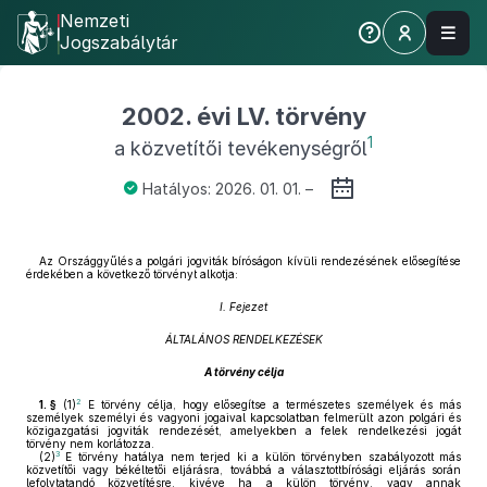
Nemzeti
Jogszabálytár
2002. évi LV. törvény
1
a közvetítői tevékenységről
Hatályos: 2026. 01. 01. –
Az Országgyűlés a polgári jogviták bíróságon kívüli rendezésének elősegítése
érdekében a következő törvényt alkotja:
I. Fejezet
ÁLTALÁNOS RENDELKEZÉSEK
A törvény célja
2
1. §
(1)
E törvény célja, hogy elősegítse a természetes személyek és más
személyek személyi és vagyoni jogaival kapcsolatban felmerült azon polgári és
közigazgatási jogviták rendezését, amelyekben a felek rendelkezési jogát
törvény nem korlátozza.
3
(2)
E törvény hatálya nem terjed ki a külön törvényben szabályozott más
közvetítői vagy békéltetői eljárásra, továbbá a választottbírósági eljárás során
lefolytatandó közvetítésre, kivéve ha a külön törvény, vagy annak