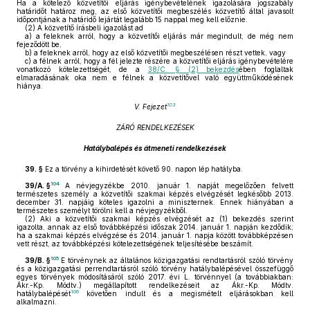
Ha a kötelező közvetítői eljárás igénybevételének igazolására jogszabály
határidőt határoz meg, az első közvetítői megbeszélés közvetítő által javasolt
időpontjának a határidő lejártát legalább 15 nappal meg kell előznie.
(2)
A közvetítő írásbeli igazolást ad
a)
a feleknek arról, hogy a közvetítői eljárás már megindult, de még nem
fejeződött be,
b)
a feleknek arról, hogy az első közvetítői megbeszélésen részt vettek, vagy
c)
a félnek arról, hogy a fél jelezte részére a közvetítői eljárás igénybevételére
vonatkozó kötelezettségét, de a
38/C. § (2) bekezdés
ében foglaltak
elmaradásának oka nem e félnek a közvetítővel való együttműködésének
hiánya.
103
V. Fejezet
ZÁRÓ RENDELKEZÉSEK
Hatálybalépés és átmeneti rendelkezések
39. §
Ez a törvény a kihirdetését követő 90. napon lép hatályba.
104
39/A. §
A névjegyzékbe 2010. január 1. napját megelőzően felvett
természetes személy a közvetítői szakmai képzés elvégzését legkésőbb 2013.
december 31. napjáig köteles igazolni a miniszternek. Ennek hiányában a
természetes személyt törölni kell a névjegyzékből.
(2)
Aki a közvetítői szakmai képzés elvégzését az (1) bekezdés szerint
igazolta, annak az első továbbképzési időszak 2014. január 1. napján kezdődik;
ha a szakmai képzés elvégzése és 2014. január 1. napja között továbbképzésen
vett részt, az továbbképzési kötelezettségének teljesítésébe beszámít.
105
39/B. §
E törvénynek az általános közigazgatási rendtartásról szóló törvény
és a közigazgatási perrendtartásról szóló törvény hatálybalépésével összefüggő
egyes törvények módosításáról szóló 2017. évi L. törvénnyel (a továbbiakban:
Ákr.-Kp. Módtv.) megállapított rendelkezéseit az Ákr.-Kp. Módtv.
106
hatálybalépését
követően indult és a megismételt eljárásokban kell
alkalmazni.