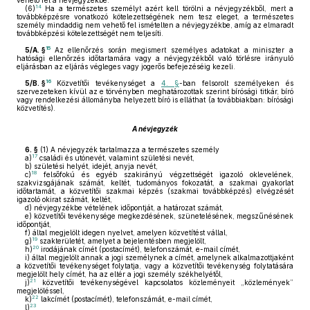
vehető fel a névjegyzékbe.
14
(6)
Ha a természetes személyt azért kell törölni a névjegyzékből, mert a
továbbképzésre vonatkozó kötelezettségének nem tesz eleget, a természetes
személy mindaddig nem vehető fel ismételten a névjegyzékbe, amíg az elmaradt
továbbképzési kötelezettségét nem teljesíti.
15
5/A. §
Az ellenőrzés során megismert személyes adatokat a miniszter a
hatósági ellenőrzés időtartamára vagy a névjegyzékből való törlésre irányuló
eljárásban az eljárás végleges vagy jogerős befejezéséig kezeli.
16
5/B. §
Közvetítői tevékenységet a
4. §
-ban felsorolt személyeken és
szervezeteken kívül az e törvényben meghatározottak szerint bírósági titkár, bíró
vagy rendelkezési állományba helyezett bíró is elláthat (a továbbiakban: bírósági
közvetítés).
A névjegyzék
6. §
(1)
A névjegyzék tartalmazza a természetes személy
17
a)
családi és utónevét, valamint születési nevét,
b)
születési helyét, idejét, anyja nevét,
18
c)
felsőfokú és egyéb szakirányú végzettségét igazoló oklevelének,
szakvizsgájának számát, keltét, tudományos fokozatát, a szakmai gyakorlat
időtartamát, a közvetítői szakmai képzés (szakmai továbbképzés) elvégzését
igazoló okirat számát, keltét,
d)
névjegyzékbe vételének időpontját, a határozat számát,
e)
közvetítői tevékenysége megkezdésének, szünetelésének, megszűnésének
időpontját,
f)
által megjelölt idegen nyelvet, amelyen közvetítést vállal,
19
g)
szakterületét, amelyet a bejelentésben megjelölt,
20
h)
irodájának címét (postacímét), telefonszámát, e-mail címét,
i)
által megjelölt annak a jogi személynek a címét, amelynek alkalmazottjaként
a közvetítői tevékenységet folytatja, vagy a közvetítői tevékenység folytatására
megjelölt hely címét, ha az eltér a jogi személy székhelyétől,
21
j)
közvetítői tevékenységével kapcsolatos közleményeit „közlemények”
megjelöléssel,
22
k)
lakcímét (postacímét), telefonszámát, e-mail címét,
23
l)