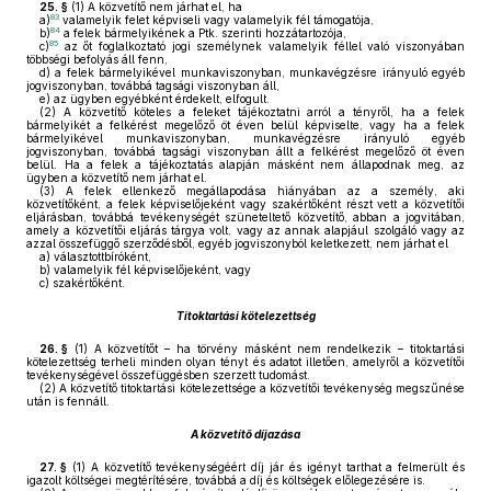
25. §
(1)
A közvetítő nem járhat el, ha
83
a)
valamelyik felet képviseli vagy valamelyik fél támogatója,
84
b)
a felek bármelyikének a Ptk. szerinti hozzátartozója,
85
c)
az őt foglalkoztató jogi személynek valamelyik féllel való viszonyában
többségi befolyás áll fenn,
d)
a felek bármelyikével munkaviszonyban, munkavégzésre irányuló egyéb
jogviszonyban, továbbá tagsági viszonyban áll,
e)
az ügyben egyébként érdekelt, elfogult.
(2)
A közvetítő köteles a feleket tájékoztatni arról a tényről, ha a felek
bármelyikét a felkérést megelőző öt éven belül képviselte, vagy ha a felek
bármelyikével munkaviszonyban, munkavégzésre irányuló egyéb
jogviszonyban, továbbá tagsági viszonyban állt a felkérést megelőző öt éven
belül. Ha a felek a tájékoztatás alapján másként nem állapodnak meg, az
ügyben a közvetítő nem járhat el.
(3)
A felek ellenkező megállapodása hiányában az a személy, aki
közvetítőként, a felek képviselőjeként vagy szakértőként részt vett a közvetítői
eljárásban, továbbá tevékenységét szüneteltető közvetítő, abban a jogvitában,
amely a közvetítői eljárás tárgya volt, vagy az annak alapjául szolgáló vagy az
azzal összefüggő szerződésből, egyéb jogviszonyból keletkezett, nem járhat el
a)
választottbíróként,
b)
valamelyik fél képviselőjeként, vagy
c)
szakértőként.
Titoktartási kötelezettség
26. §
(1)
A közvetítőt – ha törvény másként nem rendelkezik – titoktartási
kötelezettség terheli minden olyan tényt és adatot illetően, amelyről a közvetítői
tevékenységével összefüggésben szerzett tudomást.
(2)
A közvetítő titoktartási kötelezettsége a közvetítői tevékenység megszűnése
után is fennáll.
A közvetítő díjazása
27. §
(1)
A közvetítő tevékenységéért díj jár és igényt tarthat a felmerült és
igazolt költségei megtérítésére, továbbá a díj és költségek előlegezésére is.