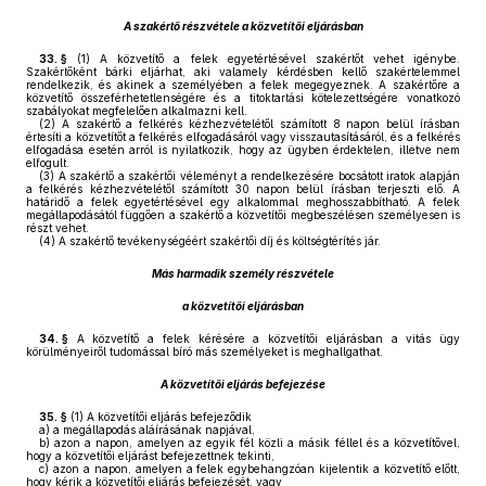
A szakértő részvétele a közvetítői eljárásban
33. §
(1)
A közvetítő a felek egyetértésével szakértőt vehet igénybe.
Szakértőként bárki eljárhat, aki valamely kérdésben kellő szakértelemmel
rendelkezik, és akinek a személyében a felek megegyeznek. A szakértőre a
közvetítő összeférhetetlenségére és a titoktartási kötelezettségére vonatkozó
szabályokat megfelelően alkalmazni kell.
(2)
A szakértő a felkérés kézhezvételétől számított 8 napon belül írásban
értesíti a közvetítőt a felkérés elfogadásáról vagy visszautasításáról, és a felkérés
elfogadása esetén arról is nyilatkozik, hogy az ügyben érdektelen, illetve nem
elfogult.
(3)
A szakértő a szakértői véleményt a rendelkezésére bocsátott iratok alapján
a felkérés kézhezvételétől számított 30 napon belül írásban terjeszti elő. A
határidő a felek egyetértésével egy alkalommal meghosszabbítható. A felek
megállapodásától függően a szakértő a közvetítői megbeszélésen személyesen is
részt vehet.
(4)
A szakértő tevékenységéért szakértői díj és költségtérítés jár.
Más harmadik személy részvétele
a közvetítői eljárásban
34. §
A közvetítő a felek kérésére a közvetítői eljárásban a vitás ügy
körülményeiről tudomással bíró más személyeket is meghallgathat.
A közvetítői eljárás befejezése
35. §
(1)
A közvetítői eljárás befejeződik
a)
a megállapodás aláírásának napjával,
b)
azon a napon, amelyen az egyik fél közli a másik féllel és a közvetítővel,
hogy a közvetítői eljárást befejezettnek tekinti,
c)
azon a napon, amelyen a felek egybehangzóan kijelentik a közvetítő előtt,
hogy kérik a közvetítői eljárás befejezését, vagy