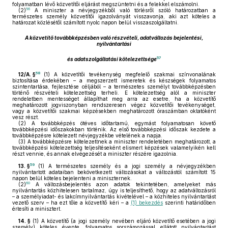
folyamatban lévő közvetítői eljárást megszüntetni és a felekkel elszámolni.
56
(2)
A miniszter a névjegyzékből való törlésről szóló határozatban a
természetes személy közvetítői igazolványát visszavonja, aki azt köteles a
határozat közlésétől számított nyolc napon belül visszaszolgáltatni.
A közvetítő továbbképzésben való részvételi, adatváltozás bejelentési,
nyilvántartási
57
és adatszolgáltatási kötelezettsége
58
12/A. §
(1)
A közvetítői tevékenység megfelelő szakmai színvonalának
biztosítása érdekében – a megszerzett ismeretek és készségek folyamatos
szintentartása, fejlesztése céljából – a természetes személyt továbbképzésben
történő részvételi kötelezettség terheli. E kötelezettség alól a miniszter
rendeletben mentességet állapíthat meg arra az esetre, ha a közvetítő
meghatározott jogviszonyban rendszeresen végez közvetítői tevékenységet,
vagy a közvetítői szakmai képzésekben meghatározott óraszámban oktatóként
vesz részt.
(2)
A továbbképzés ötéves időtartamú, egymást folyamatosan követő
továbbképzési időszakokban történik. Az első továbbképzési időszak kezdete a
továbbképzésre kötelezett névjegyzékbe vételének a napja.
(3)
A továbbképzésre kötelezettnek a miniszter rendeletében meghatározott, a
továbbképzési kötelezettség teljesítéseként elismert képzések valamelyikén kell
részt vennie, és annak elvégezését a miniszter részére igazolnia.
59
13. §
(1)
A természetes személy és a jogi személy a névjegyzékben
nyilvántartott adataiban bekövetkezett változásokat a változástól számított 15
napon belül köteles bejelenteni a miniszternek.
60
(2)
A változásbejelentés azon adatok tekintetében, amelyeket más
nyilvántartás közhitelesen tartalmaz, úgy is teljesíthető, hogy az adatváltozásról
– a személyiadat- és lakcímnyilvántartás kivételével – a közhiteles nyilvántartást
vezető szerv – ha ezt tőle a közvetítő kéri – a
(1) bekezdés
szerinti határidőben
értesíti a minisztert.
14. §
(1)
A közvetítő (a jogi személy nevében eljáró közvetítő esetében a jogi
személy) köteles évente, folyamatos sorszámozással ellátott nyilvántartást