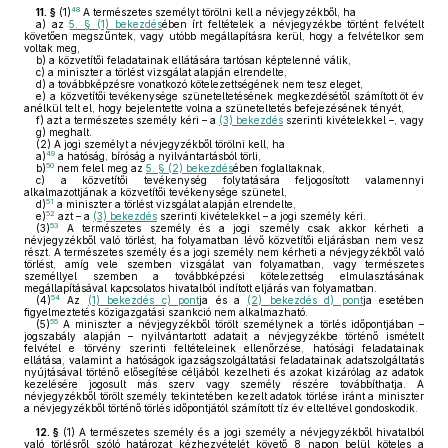
48
11. §
(1)
A természetes személyt törölni kell a névjegyzékből, ha
a)
az
5. § (1) bekezdés
ében írt feltételek a névjegyzékbe történt felvételt
követően megszűntek, vagy utóbb megállapításra kerül, hogy a felvételkor sem
voltak meg,
b)
a közvetítői feladatainak ellátására tartósan képtelenné válik,
c)
a miniszter a törlést vizsgálat alapján elrendelte,
d)
a továbbképzésre vonatkozó kötelezettségének nem tesz eleget,
e)
a közvetítői tevékenysége szüneteltetésének megkezdésétől számított öt év
anélkül telt el, hogy bejelentette volna a szüneteltetés befejezésének tényét,
f)
azt a természetes személy kéri – a
(3) bekezdés
szerinti kivételekkel –, vagy
g)
meghalt.
(2)
A jogi személyt a névjegyzékből törölni kell, ha
49
a)
a hatóság, bíróság a nyilvántartásból törli,
50
b)
nem felel meg az
5. § (2) bekezdés
ében foglaltaknak,
c)
a közvetítői tevékenység folytatására feljogosított valamennyi
alkalmazottjának a közvetítői tevékenysége szünetel,
51
d)
a miniszter a törlést vizsgálat alapján elrendelte,
52
e)
azt – a
(3) bekezdés
szerinti kivételekkel – a jogi személy kéri.
53
(3)
A természetes személy és a jogi személy csak akkor kérheti a
névjegyzékből való törlést, ha folyamatban lévő közvetítői eljárásban nem vesz
részt. A természetes személy és a jogi személy nem kérheti a névjegyzékből való
törlést, amíg vele szemben vizsgálat van folyamatban, vagy természetes
személlyel szemben a továbbképzési kötelezettség elmulasztásának
megállapításával kapcsolatos hivatalból indított eljárás van folyamatban.
54
(4)
Az
(1) bekezdés c) pont
ja és a
(2) bekezdés d) pont
ja esetében
figyelmeztetés közigazgatási szankció nem alkalmazható.
55
(5)
A miniszter a névjegyzékből törölt személynek a törlés időpontjában –
jogszabály alapján – nyilvántartott adatait a névjegyzékbe történő ismételt
felvétel e törvény szerinti feltételeinek ellenőrzése, hatósági feladatainak
ellátása, valamint a hatóságok igazságszolgáltatási feladatainak adatszolgáltatás
nyújtásával történő elősegítése céljából kezelheti és azokat kizárólag az adatok
kezelésére jogosult más szerv vagy személy részére továbbíthatja. A
névjegyzékből törölt személy tekintetében kezelt adatok törlése iránt a miniszter
a névjegyzékből történő törlés időpontjától számított tíz év elteltével gondoskodik.
12. §
(1)
A természetes személy és a jogi személy a névjegyzékből hivatalból
való törlésről szóló határozat kézhezvételét követő 8 napon belül köteles a