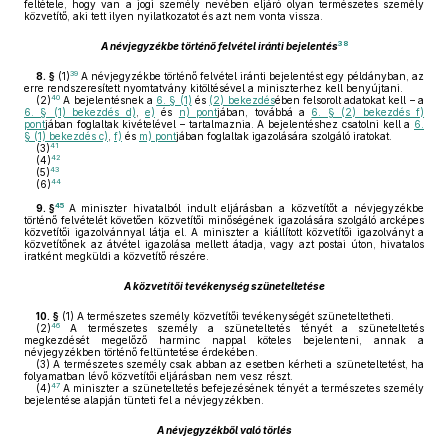
feltétele, hogy van a jogi személy nevében eljáró olyan természetes személy
közvetítő, aki tett ilyen nyilatkozatot és azt nem vonta vissza.
38
A névjegyzékbe történő felvétel iránti bejelentés
39
8. §
(1)
A névjegyzékbe történő felvétel iránti bejelentést egy példányban, az
erre rendszeresített nyomtatvány kitöltésével a miniszterhez kell benyújtani.
40
(2)
A bejelentésnek a
6. § (1)
és
(2) bekezdés
ében felsorolt adatokat kell – a
6. § (1) bekezdés d)
,
e)
és
n) pont
jában, továbbá a
6. § (2) bekezdés f)
pont
jában foglaltak kivételével – tartalmaznia. A bejelentéshez csatolni kell a
6.
§ (1) bekezdés c)
,
f)
és
m) pont
jában foglaltak igazolására szolgáló iratokat.
41
(3)
42
(4)
43
(5)
44
(6)
45
9. §
A miniszter hivatalból indult eljárásban a közvetítőt a névjegyzékbe
történő felvételét követően közvetítői minőségének igazolására szolgáló arcképes
közvetítői igazolvánnyal látja el. A miniszter a kiállított közvetítői igazolványt a
közvetítőnek az átvétel igazolása mellett átadja, vagy azt postai úton, hivatalos
iratként megküldi a közvetítő részére.
A közvetítői tevékenység szüneteltetése
10. §
(1)
A természetes személy közvetítői tevékenységét szüneteltetheti.
46
(2)
A természetes személy a szüneteltetés tényét a szüneteltetés
megkezdését megelőző harminc nappal köteles bejelenteni, annak a
névjegyzékben történő feltüntetése érdekében.
(3)
A természetes személy csak abban az esetben kérheti a szüneteltetést, ha
folyamatban lévő közvetítői eljárásban nem vesz részt.
47
(4)
A miniszter a szüneteltetés befejezésének tényét a természetes személy
bejelentése alapján tünteti fel a névjegyzékben.
A névjegyzékből való törlés