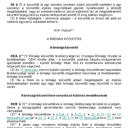
38. §
(1)
A közvetítő (a jogi személy nevében eljáró közvetítő esetében a jogi
személy) a közvetítői eljárás megindítását igazoló nyilatkozatot, a létrejött
megállapodást, vagy az eredménytelenül zárult eljárásról (az ok megjelölésével)
készített feljegyzést az eljárás befejezését követő 10 évig köteles megőrizni.
(2)
A felek költségére – kérelmük alapján – a közvetítő az őrzési idő alatt az
iratokról egyszerű másolatot adhat ki.
93
IV/A. Fejezet
A BÍRÓSÁGI KÖZVETÍTÉS
A bírósági közvetítő
94
38/A. §
(1)
Bírósági közvetítői tevékenységet az Országos Bírósági Hivatal (a
továbbiakban: OBH) elnöke által – a közvetítői szakmai képzés elvégzésének
igazolását követően – kijelölt bírósági titkár, bíró és rendelkezési állományba
helyezett bíró végezhet.
(2)
Az
(1) bekezdés
szerint kijelölt személy a bírósági közvetítéssel kapcsolatos
tevékenysége során a bírósági közvetítő megjelölést használja (a továbbiakban:
bírósági közvetítő).
(3)
Ha a felek és a bírósági közvetítő abban megállapodik, az eljárás
lefolytatásában további egy vagy több bírósági közvetítő vagy közvetítő is részt
vehet.
A bírósági közvetítésre vonatkozó különös rendelkezések
95
38/B. §
(1)
A bírósági közvetítésre a bíróság illetékességi területe és a polgári,
illetve a közigazgatási perrendtartás szerinti illetékességi szabályok nem
irányadóak.
96
(2)
A bírósági közvetítésre a
4–5/A. §
, a
6–21. §
, a
23. § (1)
,
(2)
és
(3)
bekezdés b) pont
ja, a
24. §
, a
27. §
, a
28. § (1)
és
(3) bekezdés
e és a
37. §
nem
alkalmazható.
97
(3)
A peres vagy nemperes bírósági eljárás felei a bírósági közvetítés