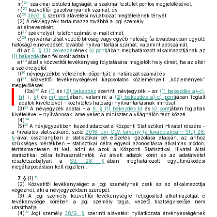
24
m)
szakmai testületi tagságát, a szakmai testület pontos megjelölésével,
25
n)
közvetítői igazolványának számát, és
26
o)
38/G. §
szerinti alávetési nyilatkozat megtételének tényét.
(2)
A névjegyzék tartalmazza továbbá a jogi személy
a)
elnevezését,
27
b)
székhelyét, telefonszámát, e-mail címét,
28
c)
nyilvántartását vezető bíróság vagy egyéb hatóság (a továbbiakban együtt:
hatóság) elnevezését, továbbá nyilvántartási számát, valamint adószámát,
d)
az
5. § (3) bekezdés
ének
b) pont
jában meghatározott alkalmazottjának az
(1) bekezdés
ben felsorolt adatait,
29
e)
által a közvetítői tevékenység folytatására megjelölt hely címét, ha az eltér
a székhelyétől,
30
f)
névjegyzékbe vételének időpontját, a határozat számát és
31
g)
közvetítői tevékenységével kapcsolatos közleményeit „közlemények”
megjelöléssel.
32
(2a)
Az
(1)
és
(2) bekezdés
szerinti névjegyzék – az
(1) bekezdés a)–c)
,
h)
, i,
k)
és
m) pont
jában, valamint a
(2) bekezdés a)–c) pont
jában foglalt
adatok kivételével – közhiteles hatósági nyilvántartásnak minősül.
33
(3)
A névjegyzék adatai – a
6. § (1) bekezdés b)
és
k) pont
jában foglaltak
kivételével – nyilvánosak, amelyeket a miniszter a világhálón tesz közzé.
34
(4)
35
(5)
A névjegyzékben kezelt adatokat a Központi Statisztikai Hivatal részére –
a hivatalos statisztikáról szóló
2016. évi CLV. törvény (a továbbiakban: Stt.) 28.
§
-ával összhangban a statisztikai cél előzetes igazolása alapján, az ahhoz
szükséges mértékben – statisztikai célra egyedi azonosításra alkalmas módon,
térítésmentesen át kell adni és azok a Központi Statisztikai Hivatal által
statisztikai célra felhasználhatók. Az átvett adatok körét és az adatátvétel
részletszabályait a
Stt. 28. §
-ában meghatározott együttműködési
megállapodásban kell rögzíteni.
36
7. §
(1)
(2)
Közvetítői tevékenységet a jogi személynek csak az az alkalmazottja
végezhet, aki a névjegyzékben szerepel.
(3)
A jogi személy közvetítői tevékenységre feljogosított alkalmazottját e
tevékenysége körében a jogi személy tagja, vezető tisztségviselője nem
utasíthatja.
37
(4)
Jogi személy
38/G. §
szerinti alávetési nyilatkozata érvényességének