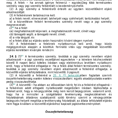
meg. A felek – ha annak igénye felmerül – egyidejűleg több természetes
személy vagy jogi személy felkérését is kezdeményezhetik.
(2)
A jogi személy a felkérésről értesíti az ügyben közvetítőként eljáró
alkalmazottját.
(3)
A felkérésnek tartalmaznia kell:
a)
a felek nevét, elnevezését, lakhelyét vagy székhelyét, tartózkodási helyét,
b)
a közvetítésre felkért természetes személy nevét vagy a jogi személy
megnevezését,
80
c)
ha a felet
ca)
meghatalmazott képviseli, a meghatalmazott nevét, címét vagy
cb)
támogató segíti, a támogató nevét, címét,
d)
a vita tárgyát, és
e)
a felek által az eljárás során használni kívánt idegen nyelvet.
(4)
A felkérésben a feleknek nyilatkozniuk kell arról, hogy közös
megegyezésük alapján a közöttük fennálló vitás ügy megoldását közvetítői
eljárás keretében kívánják rendezni.
81
24. §
(1)
A természetes személy, továbbá a jogi személy nevében eljáró
alkalmazott – a jogi személy vezetőjével egyeztetve – a kérelem kézhezvételét
követő 8 napon belül köteles írásban vagy elektronikus levélben nyilatkozni
arról, hogy a felkérést elfogadja-e. Ha a felek által felkért természetes személy,
továbbá a jogi személy nevében eljáró alkalmazott a felkérést elfogadja, a
közvetítői eljárás lefolytatására, mint közvetítő, ő jogosult.
(2)
A közvetítő a felkérést a
25. § (1) bekezdés
ében foglaltak szerinti
összeférhetetlenség esetén köteles visszautasítani, egyéb akadályoztatás esetén
pedig visszautasíthatja.
82
(3)
A közvetítő – ha abban az időszakban kérik fel és a felkérést elfogadná –
a felkérésre adott elfogadó nyilatkozatát megelőzően írásban tájékoztatja a
feleket arról, hogy a névjegyzékbe még nem került bejegyzésre, valamint arról,
hogy ha a miniszter a szolgáltatási tevékenység megkezdésének és
folytatásának általános szabályairól szóló törvény szerint a névjegyzékbe
bejegyzés helyett megtiltja a tevékenység folytatását, az általa lefolytatott eljárás
nem fogja kiváltani a közvetítő eljáráshoz kapcsolt jogkövetkezményeket.
Összeférhetetlenség