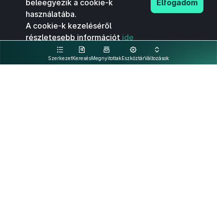
beleegyezik a cookie-k
Elfogadom
használatába.
A cookie-k kezeléséről
részletesebb információt
ide
kattintva olvashat.
Szerkezet
Keresés
Megnyitottak
Eszköztár
Változások
Kapcsolat
Felhasználási feltételek