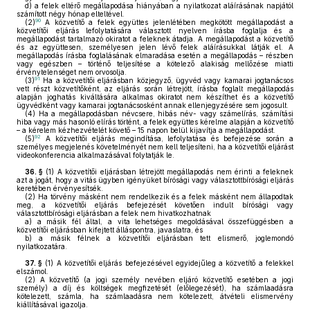
d)
a felek eltérő megállapodása hiányában a nyilatkozat aláírásának napjától
számított négy hónap elteltével.
90
(2)
A közvetítő a felek együttes jelenlétében megkötött megállapodást a
közvetítői eljárás lefolytatására választott nyelven írásba foglalja és a
megállapodást tartalmazó okiratot a feleknek átadja. A megállapodást a közvetítő
és az együttesen, személyesen jelen lévő felek aláírásukkal látják el. A
megállapodás írásba foglalásának elmaradása esetén a megállapodás – részben
vagy egészben – történő teljesítése a kötelező alakiság mellőzése miatti
érvénytelenséget nem orvosolja.
91
(3)
Ha a közvetítői eljárásban közjegyző, ügyvéd vagy kamarai jogtanácsos
vett részt közvetítőként, az eljárás során létrejött, írásba foglalt megállapodás
alapján joghatás kiváltására alkalmas okiratot nem készíthet és a közvetítő
ügyvédként vagy kamarai jogtanácsosként annak ellenjegyzésére sem jogosult.
(4)
Ha a megállapodásban névcsere, hibás név- vagy számelírás, számítási
hiba vagy más hasonló elírás történt, a felek együttes kérelme alapján a közvetítő
– a kérelem kézhezvételét követő – 15 napon belül kijavítja a megállapodást.
92
(5)
A közvetítői eljárás megindítása, lefolytatása és befejezése során a
személyes megjelenés követelményét nem kell teljesíteni, ha a közvetítői eljárást
videokonferencia alkalmazásával folytatják le.
36. §
(1)
A közvetítői eljárásban létrejött megállapodás nem érinti a feleknek
azt a jogát, hogy a vitás ügyben igényüket bírósági vagy választottbírósági eljárás
keretében érvényesítsék.
(2)
Ha törvény másként nem rendelkezik és a felek másként nem állapodtak
meg, a közvetítői eljárás befejezését követően indult bírósági vagy
választottbírósági eljárásban a felek nem hivatkozhatnak
a)
a másik fél által, a vita lehetséges megoldásával összefüggésben a
közvetítői eljárásban kifejtett álláspontra, javaslatra, és
b)
a másik félnek a közvetítői eljárásban tett elismerő, joglemondó
nyilatkozatára.
37. §
(1)
A közvetítői eljárás befejezésével egyidejűleg a közvetítő a felekkel
elszámol.
(2)
A közvetítő (a jogi személy nevében eljáró közvetítő esetében a jogi
személy) a díj és költségek megfizetését (előlegezését), ha számlaadásra
kötelezett, számla, ha számlaadásra nem kötelezett, átvételi elismervény
kiállításával igazolja.