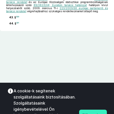
tanácsi rendelet
és az Európai Közösségek statisztikai programbizottságának
létrehozásáról szóló
89/382/EGK, Euratom tanácsi határozat
hatályon kívül
helyezéséről szóló, 2009. március 11-i
223/2009/EK európai parlamenti és
tanácsi rendelet
végrehajtásához szükséges rendelkezéseket állapít meg.
120
43. §
121
44. §
A cookie-k segítenek
szolgáltatásaink biztosításában.
Szolgáltatásaink
igénybevételével Ön