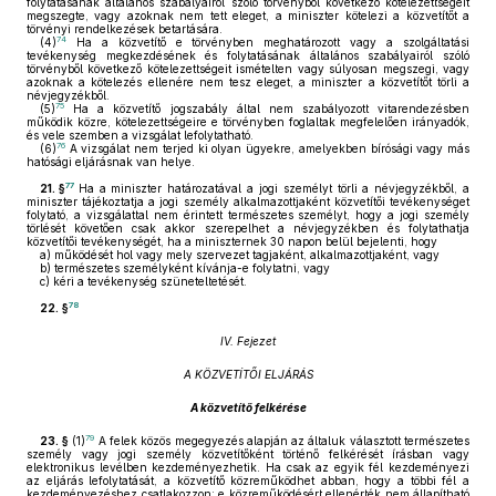
folytatásának általános szabályairól szóló törvényből következő kötelezettségeit
megszegte, vagy azoknak nem tett eleget, a miniszter kötelezi a közvetítőt a
törvényi rendelkezések betartására.
74
(4)
Ha a közvetítő e törvényben meghatározott vagy a szolgáltatási
tevékenység megkezdésének és folytatásának általános szabályairól szóló
törvényből következő kötelezettségeit ismételten vagy súlyosan megszegi, vagy
azoknak a kötelezés ellenére nem tesz eleget, a miniszter a közvetítőt törli a
névjegyzékből.
75
(5)
Ha a közvetítő jogszabály által nem szabályozott vitarendezésben
működik közre, kötelezettségeire e törvényben foglaltak megfelelően irányadók,
és vele szemben a vizsgálat lefolytatható.
76
(6)
A vizsgálat nem terjed ki olyan ügyekre, amelyekben bírósági vagy más
hatósági eljárásnak van helye.
77
21. §
Ha a miniszter határozatával a jogi személyt törli a névjegyzékből, a
miniszter tájékoztatja a jogi személy alkalmazottjaként közvetítői tevékenységet
folytató, a vizsgálattal nem érintett természetes személyt, hogy a jogi személy
törlését követően csak akkor szerepelhet a névjegyzékben és folytathatja
közvetítői tevékenységét, ha a miniszternek 30 napon belül bejelenti, hogy
a)
működését hol vagy mely szervezet tagjaként, alkalmazottjaként, vagy
b)
természetes személyként kívánja-e folytatni, vagy
c)
kéri a tevékenység szüneteltetését.
78
22. §
IV. Fejezet
A KÖZVETÍTŐI ELJÁRÁS
A közvetítő felkérése
79
23. §
(1)
A felek közös megegyezés alapján az általuk választott természetes
személy vagy jogi személy közvetítőként történő felkérését írásban vagy
elektronikus levélben kezdeményezhetik. Ha csak az egyik fél kezdeményezi
az eljárás lefolytatását, a közvetítő közreműködhet abban, hogy a többi fél a
kezdeményezéshez csatlakozzon; e közreműködésért ellenérték nem állapítható