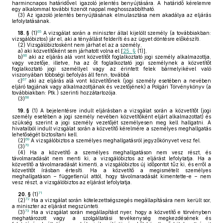
harmincnapos határidővel igazoló jelentés benyújtására. A határidő kérelemre
egy alkalommal további tizenöt nappal meghosszabbítható.
(3)
Az igazoló jelentés benyújtásának elmulasztása nem akadálya az eljárás
lefolytatásának.
65
18. §
(1)
A vizsgálat során a miniszter által kijelölt személy (a továbbiakban:
vizsgálóbiztos) jár el, aki a tényállást felderíti és az ügyet döntésre előkészíti.
(2)
Vizsgálóbiztosként nem járhat el az a személy,
a)
aki közvetítőként sem járhatott volna el [
25. §
(1)],
66
b)
aki az eljárás alá vont közvetítőt foglalkoztató jogi személy alkalmazottja,
vagy vezetője, illetve, ha az őt foglalkoztató jogi személynek a közvetítőt
foglalkoztató jogi személlyel vagy az érintett felek bármelyikével való
viszonyában többségi befolyás áll fenn, továbbá
67
c)
aki az eljárás alá vont közvetítőnek (jogi személy esetében a nevében
eljáró tagjának vagy alkalmazottjának és vezetőjének) a Polgári Törvénykönyv (a
továbbiakban: Ptk.) szerinti hozzátartozója.
68
(3)
19. §
(1)
A bejelentésre indult eljárásban a vizsgálat során a közvetítőt (jogi
személy esetében a jogi személy nevében közvetítőként eljárt alkalmazottat) és
szükség szerint a jogi személy vezetőjét személyesen meg kell hallgatni. A
hivatalból indult vizsgálat során a közvetítő kérelmére a személyes meghallgatás
lehetőségét biztosítani kell.
69
(2)
A vizsgálóbiztos a személyes meghallgatásról jegyzőkönyvet vesz fel.
70
(3)
(4)
Ha a közvetítő a személyes meghallgatáson nem vesz részt, és
távolmaradását nem menti ki, a vizsgálóbiztos az eljárást lefolytatja. Ha a
közvetítő a távolmaradását kimenti, a vizsgálóbiztos új időpontot tűz ki, és erről a
közvetítőt írásban értesíti. Ha a közvetítő a megismételt személyes
meghallgatáson – függetlenül attól, hogy távolmaradását kimentette-e – nem
vesz részt, a vizsgálóbiztos az eljárást lefolytatja.
71
20. §
(1)
72
(2)
Ha a vizsgálat során kötelezettségszegés megállapítására nem került sor,
a miniszter az eljárást megszünteti.
73
(3)
Ha a vizsgálat során megállapítást nyer, hogy a közvetítő e törvényben
meghatározott vagy a szolgáltatási tevékenység megkezdésének és