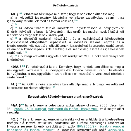
Felhatalmazások
107
40. §
Felhatalmazást kap a miniszter, hogy rendeletben állapítsa meg
a)
a közvetítői igazolvány kiadására vonatkozó szabályokat, valamint az
108
igazolvány tartalmi elemeit és formai kellékeit,
109
b)
110
c)
az adópolitikáért felelős miniszterrel egyetértésben a névjegyzékbe
történő felvételi eljárás lefolytatásért fizetendő igazgatási szolgáltatási díj
mértékét és megfizetésének szabályait,
111
d)
a közvetítői szakmai képzésként és a továbbképzési kötelezettség
teljesítéseként elfogadható képzéseket, a közvetítői szakmai képzés és a
továbbképzési kötelezettség teljesítésének igazolásával kapcsolatos szabályokat,
valamint a továbbképzési kötelezettség alóli mentesség eseteit és igazolásának
112
szabályait,
113
e)
a bírósági közvetítés ügyvitelének rendjét az OBH elnöke véleményének
kikérésével.
114
40/A. §
Felhatalmazást kap a Kormány, hogy rendeletben állapítsa meg a
névjegyzék vezetésére, a névjegyzékbe történő felvétel iránti bejelentés
benyújtására, a névjegyzékben szereplő adatok kezelésére vonatkozó részletes
115
szabályokat.
116
41. §
Az OBH elnöke szabályzatban állapítja meg a bírósági közvetítéssel
117
kapcsolatos részletszabályokat.
Európai uniós követelményekre utaló rendelkezések
118
41/A. §
Ez a törvény a belső piaci szolgáltatásokról szóló, 2006. december
12-i
2006/123/EK európai parlamenti és tanácsi irányelvnek
való megfelelést
szolgálja.
119
42. §
Ez a törvény az európai statisztikákról és a titoktartási kötelezettség
hatálya alá tartozó statisztikai adatoknak az Európai Közösségek Statisztikai
Hivatala részére történő továbbításáról szóló
1101/2008/EK, Euratom európai
parlamenti és tanácsi rendelet,
a közösségi statisztikákról szóló
322/97/EK