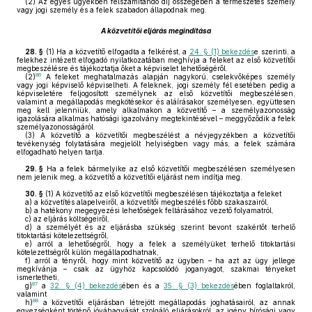
(2)
Az egyes ügyekben felszámítandó díj összegében a természetes személy
vagy jogi személy és a felek szabadon állapodnak meg.
A közvetítői eljárás megindítása
28. §
(1)
Ha a közvetítő elfogadta a felkérést, a
24. § (1) bekezdés
e szerinti, a
felekhez intézett elfogadó nyilatkozatában meghívja a feleket az első közvetítői
megbeszélésre és tájékoztatja őket a képviselet lehetőségéről.
86
(2)
A feleket meghatalmazás alapján nagykorú, cselekvőképes személy
vagy jogi képviselő képviselheti. A feleknek, jogi személy fél esetében pedig a
képviseletére feljogosított személynek az első közvetítői megbeszélésen,
valamint a megállapodás megkötésekor és aláírásakor személyesen, együttesen
meg kell jelenniük, amely alkalmakon a közvetítő – a személyazonosság
igazolására alkalmas hatósági igazolvány megtekintésével – meggyőződik a felek
személyazonosságáról.
(3)
A közvetítő a közvetítői megbeszélést a névjegyzékben a közvetítői
tevékenység folytatására megjelölt helyiségben vagy más, a felek számára
elfogadható helyen tartja.
29. §
Ha a felek bármelyike az első közvetítői megbeszélésen személyesen
nem jelenik meg, a közvetítő a közvetítői eljárást nem indítja meg.
30. §
(1)
A közvetítő az első közvetítői megbeszélésen tájékoztatja a feleket
a)
a közvetítés alapelveiről, a közvetítői megbeszélés főbb szakaszairól,
b)
a hatékony megegyezési lehetőségek feltárásához vezető folyamatról,
c)
az eljárás költségeiről,
d)
a személyét és az eljárásba szükség szerint bevont szakértőt terhelő
titoktartási kötelezettségről,
e)
arról a lehetőségről, hogy a felek a személyüket terhelő titoktartási
kötelezettségről külön megállapodhatnak,
f)
arról a tényről, hogy mint közvetítő az ügyben – ha azt az ügy jellege
megkívánja – csak az ügyhöz kapcsolódó joganyagot, szakmai tényeket
ismertetheti,
87
g)
a
32. § (4) bekezdés
ében és a
35. § (3) bekezdés
ében foglaltakról,
valamint
88
h)
a közvetítői eljárásban létrejött megállapodás joghatásairól, az annak
egyezségként történő jóváhagyását szolgáló eljárásokról, az igény bírósági vagy