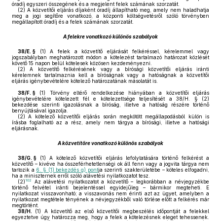
óradíj egyszeri összegének és a megjelent felek számának szorzatát.
(2)
A közvetítői eljárás díjaként óradíj állapítható meg, amely nem haladhatja
meg a jogi segítőre vonatkozó, a központi költségvetésről szóló törvényben
megállapított óradíj és a felek számának szorzatát.
A felekre vonatkozó különös szabályok
38/E. §
(1)
A felek a közvetítő eljárását felkéréssel, kérelemmel vagy
jogszabályban meghatározott módon a kötelezést tartalmazó határozat közlését
követő 15 napon belül kötelesek közösen kezdeményezni.
(2)
A közvetítő felkérésének vagy a bírósági közvetítői eljárás iránti
kérelemnek tartalmaznia kell a bíróságnak vagy a hatóságnak a közvetítői
eljárás igénybevételére kötelező határozatának másolatát is.
38/F. §
(1)
Törvény eltérő rendelkezése hiányában a közvetítői eljárás
igénybevételére kötelezett fél e kötelezettsége teljesítését a 38/H. § (2)
bekezdése szerinti igazolásnak a bíróság, illetve a hatóság részére történő
benyújtásával igazolja.
(2)
A kötelező közvetítői eljárás során megkötött megállapodásból külön is
írásba foglalható az a rész, amely nem tárgya a bírósági, illetve a hatósági
eljárásnak.
A közvetítőre vonatkozó különös szabályok
38/G. §
(1)
A kötelező közvetítői eljárás lefolytatására történő felkérést a
közvetítő – kivéve ha összeférhetetlenségi ok áll fenn vagy a jogvita tárgya nem
tartozik a
6. § (1) bekezdés g) pont
ja szerinti szakterületébe – köteles elfogadni,
ha a miniszternek erről szóló alávetési nyilatkozatot tesz.
102
(2)
Az alávetési nyilatkozatot a közvetítő – legkorábban a névjegyzékbe
történő felvétel iránti bejelentéssel egyidejűleg – bármikor megteheti. E
nyilatkozat visszavonható; a visszavonás nem érinti azt az ügyet, amelyben a
nyilatkozat megtétele tényének a névjegyzékből való törlése előtt a felkérés már
megtörtént.
38/H.
(1) A közvetítő az első közvetítői megbeszélés időpontját a felekkel
egyeztetve úgy határozza meg, hogy a felek a kötelezésnek eleget tehessenek.