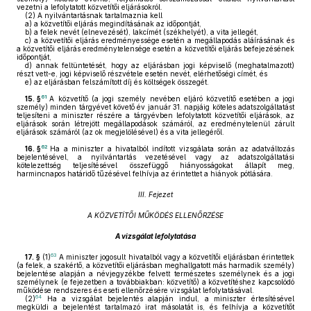
vezetni a lefolytatott közvetítői eljárásokról.
(2)
A nyilvántartásnak tartalmaznia kell
a)
a közvetítői eljárás megindításának az időpontját,
b)
a felek nevét (elnevezését), lakcímét (székhelyét), a vita jellegét,
c)
a közvetítői eljárás eredményessége esetén a megállapodás aláírásának és
a közvetítői eljárás eredménytelensége esetén a közvetítői eljárás befejezésének
időpontját,
d)
annak feltüntetését, hogy az eljárásban jogi képviselő (meghatalmazott)
részt vett-e, jogi képviselő részvétele esetén nevét, elérhetőségi címét, és
e)
az eljárásban felszámított díj és költségek összegét.
61
15. §
A közvetítő (a jogi személy nevében eljáró közvetítő esetében a jogi
személy) minden tárgyévet követő év január 31. napjáig köteles adatszolgáltatást
teljesíteni a miniszter részére a tárgyévben lefolytatott közvetítői eljárások, az
eljárások során létrejött megállapodások számáról, az eredménytelenül zárult
eljárások számáról (az ok megjelölésével) és a vita jellegéről.
62
16. §
Ha a miniszter a hivatalból indított vizsgálata során az adatváltozás
bejelentésével, a nyilvántartás vezetésével vagy az adatszolgáltatási
kötelezettség teljesítésével összefüggő hiányosságokat állapít meg,
harmincnapos határidő tűzésével felhívja az érintettet a hiányok pótlására.
III. Fejezet
A KÖZVETÍTŐI MŰKÖDÉS ELLENŐRZÉSE
A vizsgálat lefolytatása
63
17. §
(1)
A miniszter jogosult hivatalból vagy a közvetítői eljárásban érintettek
(a felek, a szakértő, a közvetítői eljárásban meghallgatott más harmadik személy)
bejelentése alapján a névjegyzékbe felvett természetes személynek és a jogi
személynek (e fejezetben a továbbiakban: közvetítő) a közvetítéshez kapcsolódó
működése rendszeres és eseti ellenőrzésére vizsgálat lefolytatásával.
64
(2)
Ha a vizsgálat bejelentés alapján indul, a miniszter értesítésével
megküldi a bejelentést tartalmazó irat másolatát is, és felhívja a közvetítőt