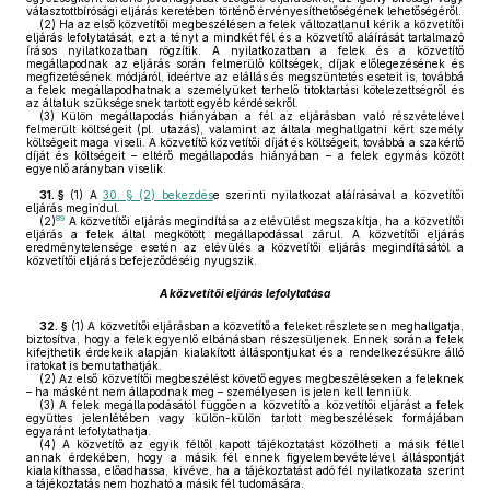
választottbírósági eljárás keretében történő érvényesíthetőségének lehetőségéről.
(2)
Ha az első közvetítői megbeszélésen a felek változatlanul kérik a közvetítői
eljárás lefolytatását, ezt a tényt a mindkét fél és a közvetítő aláírását tartalmazó
írásos nyilatkozatban rögzítik. A nyilatkozatban a felek és a közvetítő
megállapodnak az eljárás során felmerülő költségek, díjak előlegezésének és
megfizetésének módjáról, ideértve az elállás és megszüntetés eseteit is, továbbá
a felek megállapodhatnak a személyüket terhelő titoktartási kötelezettségről és
az általuk szükségesnek tartott egyéb kérdésekről.
(3)
Külön megállapodás hiányában a fél az eljárásban való részvételével
felmerült költségeit (pl. utazás), valamint az általa meghallgatni kért személy
költségeit maga viseli. A közvetítő közvetítői díját és költségeit, továbbá a szakértő
díját és költségeit – eltérő megállapodás hiányában – a felek egymás között
egyenlő arányban viselik.
31. §
(1)
A
30. § (2) bekezdés
e szerinti nyilatkozat aláírásával a közvetítői
eljárás megindul.
89
(2)
A közvetítői eljárás megindítása az elévülést megszakítja, ha a közvetítői
eljárás a felek által megkötött megállapodással zárul. A közvetítői eljárás
eredménytelensége esetén az elévülés a közvetítői eljárás megindításától a
közvetítői eljárás befejeződéséig nyugszik.
A közvetítői eljárás lefolytatása
32. §
(1)
A közvetítői eljárásban a közvetítő a feleket részletesen meghallgatja,
biztosítva, hogy a felek egyenlő elbánásban részesüljenek. Ennek során a felek
kifejthetik érdekeik alapján kialakított álláspontjukat és a rendelkezésükre álló
iratokat is bemutathatják.
(2)
Az első közvetítői megbeszélést követő egyes megbeszéléseken a feleknek
– ha másként nem állapodnak meg – személyesen is jelen kell lenniük.
(3)
A felek megállapodásától függően a közvetítő a közvetítői eljárást a felek
együttes jelenlétében vagy külön-külön tartott megbeszélések formájában
egyaránt lefolytathatja.
(4)
A közvetítő az egyik féltől kapott tájékoztatást közölheti a másik féllel
annak érdekében, hogy a másik fél ennek figyelembevételével álláspontját
kialakíthassa, előadhassa, kivéve, ha a tájékoztatást adó fél nyilatkozata szerint
a tájékoztatás nem hozható a másik fél tudomására.