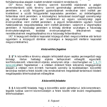
felhatalmazása alapján kiadott rendelet másként rendelkezik.
4
(3)
Nincs helye e törvény szerinti közvetítői eljárásnak a polgári
perrendtartásról szóló törvény szerinti gondnoksági perekben, származási
perekben, a szülői felügyelet gyakorlásának rendezése iránt indított per
kivételével a szülői felügyelettel kapcsolatos perekben, az örökbefogadás
felbontása iránti perekben, a közösséghez tartozással összefüggő személyiségi
jog érvényesítése iránti per kivételével az egyes személyiségi jogok
érvényesítése iránt indított perekben, a jegyző birtokvédelmi ügyben hozott
határozatának megváltoztatása iránt indított perekben, valamint a végrehajtási
perekben. A házassági perekben a bíróság döntése szükséges a házasság
érvénytelenségének, továbbá érvényességének, létezésének vagy
nemlétezésének megállapításához és a házasság felbontásához.
5
(4)
A bejegyzett élettársi kapcsolat közjegyző általi megszüntetése alá tartozó
ügyekben a közjegyző döntése szükséges a bejegyzett élettársi kapcsolat
megszüntetéséhez.
A közvetítés fogalma
6
2. §
A közvetítés e törvény alapján lefolytatott olyan sajátos permegelőző vagy
bírósági, illetve hatósági eljárás befejezését elősegítő, egyeztető,
konfliktuskezelő, vitarendező eljárás, amelynek célja – összhangban az
1. § (1)
bekezdés
ében foglaltakkal – a vitában érdekelt felek kölcsönös megegyezése
alapján a vitában nem érintett, harmadik személy (a továbbiakban: közvetítő)
bevonása mellett a felek közötti vita rendezésének megoldását tartalmazó írásbeli
megállapodás létrehozásának elősegítése.
A közvetítő feladata
3. §
A közvetítő feladata, hogy a közvetítés során pártatlanul, lelkiismeretesen,
legjobb tudása szerint közreműködjön a felek közötti vitát lezáró megállapodás
létrehozásában.
II. Fejezet