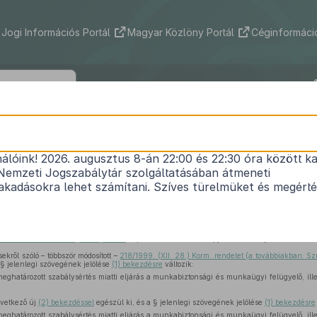
Jogi Információs Portál
Magyar Közlöny Portál
Céginformáció
81/2002. (IV. 13.) Korm. rendelet
nálóink! 2026. augusztus 8-án 22:00 és 22:30 óra között ka
 szabálysértésekről szóló
218/1999. (XII. 28.) Korm
Nemzeti Jogszabálytár szolgáltatásában átmeneti
módosításáról
kadásokra lehet számítani. Szíves türelmüket és megért
Közlönyállapot 2002. 05. 13.
1999. évi LXIX. törvény 166. §-ában
kapott felhatalmazás alapján a Kormány a következőket
kről szóló – többször módosított –
218/1999. (XII. 28.) Korm. rendelet (a továbbiakban: Sz
 § jelenlegi szövegének jelölése
(1) bekezdésre
változik:
eghatározott szabálysértés miatti eljárás a munkabiztonsági és munkaügyi felügyelő, ill
vetkező új
(2) bekezdéssel
egészül ki, és a § jelenlegi szövegének jelölése
(1) bekezdésre
eghatározott szabálysértés miatti eljárás a munkabiztonsági és munkaügyi felügyelő, ill