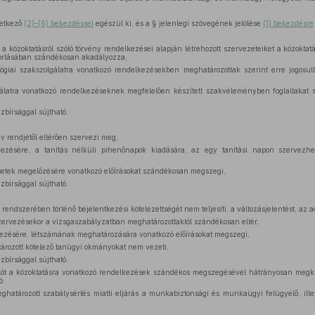
etkező
(2)–(6) bekezdéssel
egészül ki, és a § jelenlegi szövegének jelölése
(1) bekezdésre
 a közoktatásról szóló törvény rendelkezései alapján létrehozott szervezeteiket a közokta
orlásában szándékosan akadályozza,
giai szakszolgálatra vonatkozó rendelkezésekben meghatározottak szerint erre jogosul
álatra vonatkozó rendelkezéseknek megfelelően készített szakvéleményben foglaltakat 
nzbírsággal sújtható.
év rendjétől eltérően szervezi meg,
ezésére, a tanítás nélküli pihenőnapok kiadására, az egy tanítási napon szervezhet
etek megelőzésére vonatkozó előírásokat szándékosan megszegi,
nzbírsággal sújtható.
rendszerében történő bejelentkezési kötelezettségét nem teljesíti, a változásjelentést, az ada
ervezésekor a vizsgaszabályzatban meghatározottaktól szándékosan eltér,
rvezésére, létszámának meghatározására vonatkozó előírásokat megszegi,
rozott kötelező tanügyi okmányokat nem vezeti,
nzbírsággal sújtható.
lót a közoktatásra vonatkozó rendelkezések szándékos megszegésével hátrányosan megkül
ó.
határozott szabálysértés miatti eljárás a munkabiztonsági és munkaügyi felügyelő, ill