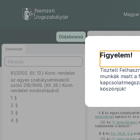
Nemzeti
Magyar 
Jogszabálytár
Ugrás
Oldalmenü
a
tartalomra
Szerkezet
Figyelem!
Tisztelt Felhasz
81/2002. (IV. 13.) Korm. rendelet
az egyes
munkák miatt a 
az egyes szabálysértésekről
kapcsolatmegsza
szóló 218/1999. (XII. 28.) Korm.
köszönjük!
rendelet módosításáról
1. §
2. §
A szabálysértésekről szóló
3. §
1. §
Az egyes szabálysértése
bekezdéssel
egészül ki, és a
4. §
,,(2) Az
(1) bekezdésben
m
hatáskörébe is tartozik.''
2. §
Az
Szr. 96/A. §-a
a kö
,,(2) Az
(1) bekezdésben
m