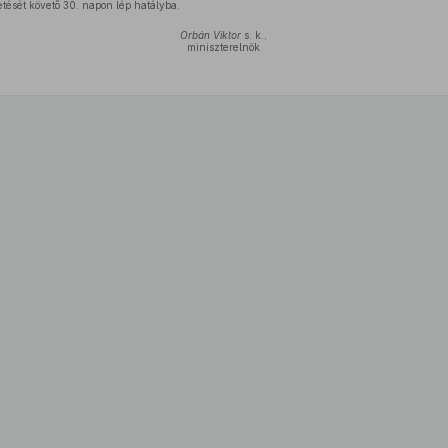
etését követő 30. napon lép hatályba.
Orbán Viktor
s. k.,
miniszterelnök