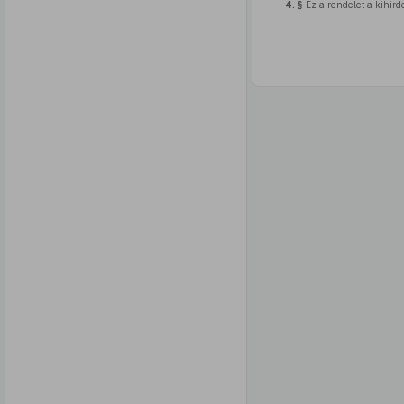
4. §
Ez a rendelet a kihird