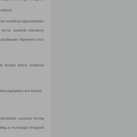
változik:
tásra vonatkozó jogszabályban
t lenne, szakértői véleményt
szándékosan figyelmen kívül
ő tanítási órákra vonatkozó
tszolgáltatást nem teljesíti,
önbözteti, százezer forintig
etőleg a munkaügyi felügyelő