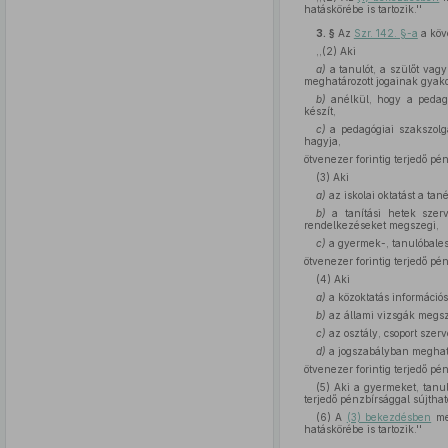
hatáskörébe is tartozik.''
3. §
Az
Szr. 142. §-a
a köv
,,(2) Aki
a)
a tanulót, a szülőt vagy
meghatározott jogainak gyak
b)
anélkül, hogy a pedagó
készít,
c)
a pedagógiai szakszolg
hagyja,
ötvenezer forintig terjedő pé
(3) Aki
a)
az iskolai oktatást a tan
b)
a tanítási hetek szerv
rendelkezéseket megszegi,
c)
a gyermek-, tanulóbales
ötvenezer forintig terjedő pé
(4) Aki
a)
a közoktatás információs 
b)
az állami vizsgák megsz
c)
az osztály, csoport sze
d)
a jogszabályban meghatá
ötvenezer forintig terjedő pé
(5) Aki a gyermeket, tanu
terjedő pénzbírsággal sújthat
(6) A
(3) bekezdésben
meg
hatáskörébe is tartozik.''