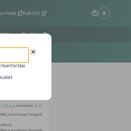
s Portál
EUR-LEX
ELI
+
rbantartási
. rendelet
ésüket
 rendeli el:
r.) 96. §-a
a következő új
(2)
etőleg a munkaügyi felügyelő
változik:
etőleg a munkaügyi felügyelő