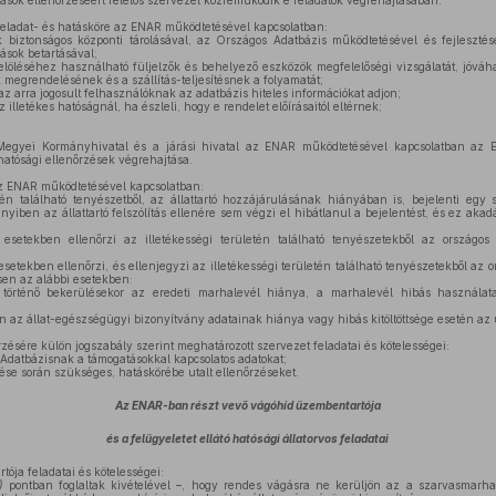
tások ellenőrzéséért felelős szervezet közreműködik e feladatok végrehajtásában.
feladat- és hatásköre az ENAR működtetésével kapcsolatban:
k biztonságos központi tárolásával, az Országos Adatbázis működtetésével és fejleszt
rások betartásával;
 jelöléséhez használható füljelzők és behelyező eszközök megfelelőségi vizsgálatát, jóváha
k megrendelésének és a szállítás-teljesítésnek a folyamatát;
az arra jogosult felhasználóknak az adatbázis hiteles információkat adjon;
lletékes hatóságnál, ha észleli, hogy e rendelet előírásaitól eltérnek;
Megyei Kormányhivatal és a járási hivatal az ENAR működtetésével kapcsolatban az
hatósági ellenőrzések végrehajtása.
 az ENAR működtetésével kapcsolatban:
tén található tenyészetből, az állattartó hozzájárulásának hiányában is, bejelenti egy
yiben az állattartó felszólítás ellenére sem végzi el hibátlanul a bejelentést, és ez akadá
esetekben ellenőrzi az illetékességi területén található tenyészetekből az országos
esetekben ellenőrzi, és ellenjegyzi az illetékességi területén található tenyészetekből az 
sen az alábbi esetekben:
történő bekerülésekor az eredeti marhalevél hiánya, a marhalevél hibás használata,
 az állat-egészségügyi bizonyítvány adatainak hiánya vagy hibás kitöltöttsége esetén az 
zésére külön jogszabály szerint meghatározott szervezet feladatai és kötelességei:
 Adatbázisnak a támogatásokkal kapcsolatos adatokat;
e során szükséges, hatáskörébe utalt ellenőrzéseket.
Az ENAR-ban részt vevő vágóhíd üzembentartója
és a felügyeletet ellátó hatósági állatorvos feladatai
ója feladatai és kötelességei:
)
pontban foglaltak kivételével –, hogy rendes vágásra ne kerüljön az a szarvasmarh