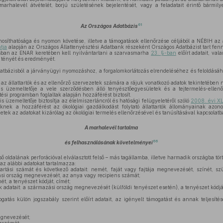
rhalevél átvételét, borjú születésének bejelentését, vagy a feladatait érintő bármil
61
Az Országos Adatbázis
osíthatósága és nyomon követése, illetve a támogatások ellenőrzése céljából a NÉBIH az á
tja
alapján az Országos Állattenyésztési Adatbank részeként Országos Adatbázist tart fen
ban az ENAR keretében kell nyilvántartani a szarvasmarha
23. §-ban
előírt adatait, val
 tényét és eredményét.
tbázisból a járványügyi nyomozáshoz, a forgalomkorlátozás elrendeléséhez és feloldásáho
z állattartók és az ellenőrző szervezetek számára a rájuk vonatkozó adatok tekintetében 
 üzemeltetője a vele szerződésben álló tenyésztőegyesületek és a tejtermelés-ellenő
ési programban foglaltak alapján hozzáférést biztosít.
 üzemeltetője biztosítja az élelmiszerláncról és hatósági felügyeletéről szóló
2008. évi XL
knek a hozzáférést az ökológiai gazdálkodást folytató állattartók állományainak azonosí
etek az adatokat kizárólag az ökológiai termelés ellenőrzésével és tanúsításával kapcsolat
A marhalevél tartalma
66
és felhasználásának követelményei
 oldalának perforációval elválasztott felső – más tagállamba, illetve harmadik országba tört
az alábbi adatokat tartalmazza:
rtási számát és következő adatait: nemét, faját vagy fajtája megnevezését, színét, szüle
ási ország megnevezését, az anya vagy recipiens számát;
mét, a tenyészet kódját, címét;
adatait: a származási ország megnevezését (külföldi tenyészet esetén), a tenyészet kódjá
atás külön jogszabály szerint előírt adatait, az igényelt támogatást és annak teljesítés
egnevezését;