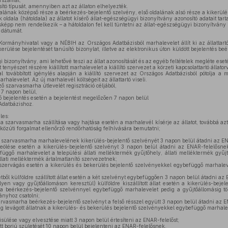
orszámát;
ító típusát, amennyiben azt az állaton elhelyezték.
alának középső része a beérkezés-bejelentő szelvény, első oldalának alsó része a kikerülé
ldala (hátoldala) az állatot kísérő állat-egészségügyi bizonyítvány azonosító adatait tart
épp nem rendelkezik – a hátoldalon fel kell tüntetni az állat-egészségügyi bizonyítvány so
s dátumát.
ormányhivatal vagy a NÉBIH az Országos Adatbázisból marhalevelet állít ki az állattartó
rülése bejelentését tanúsító bizonylat, illetve az elektronikus úton küldött bejelentés be
 bizonyítvány, ami lehetővé teszi az állat azonosítását és az egyéb feltételek megléte ese
tenyészet részére kiállított marhalevelet a kiállító szervezet a körzeti kapcsolattartó állato
l továbbított igénylés alapján a kiállító szervezet az Országos Adatbázisból pótolja a 
arhalevelet. Az új marhalevél költségeit az állattartó viseli.
 szarvasmarha útlevelét regisztráció céljából,
 7 napon belül,
ő bejelentés esetén a bejelentést megelőzően 7 napon belül
Adatbázishoz.
les:
a szarvasmarha szállítása vagy hajtása esetén a marhalevél kísérje az állatot, továbbá azt
 közúti forgalmat ellenőrző rendőrhatóság felhívására bemutatni;
t szarvasmarha marhalevelének kikerülés-bejelentő szelvényét 3 napon belül átadni az E
leölése esetén a kikerülés-bejelentő szelvényt 3 napon belül átadni az ENAR-felelősne
üggő marhalevelet a települési állati melléktermék gyűjtőhely, állati melléktermék gyűjt
llati melléktermék ártalmatlanító szervezetnek;
zervágás esetén a kikerülés és bekerülés bejelentő szelvényekkel egybefüggő marhalev
ből külföldre szállított állat esetén a két szelvényt egybefüggően 3 napon belül átadni az
yen vagy gyűjtőállomáson keresztül) külföldre kiszállított állat esetén a kikerülés-beje
a beérkezés-bejelentő szelvénnyel egybefüggő marhalevelet pedig a gyűjtőállomásig tö
ányhoz csatolni;
rvasmarha beérkezés-bejelentő szelvényt a felső résszel együtt 3 napon belül átadni az 
g levágott állatnak a kikerülés- és bekerülés bejelentő szelvényekkel egybefüggő marhale
lése vagy elvesztése miatt 3 napon belül értesíteni az ENAR-felelőst;
t borjú születését 10 napon belül bejelenteni az ENAR-felelősnek.