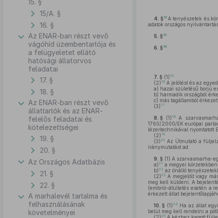
15. §
15/A. §
12
4. §
A tenyészetek és körz
16. §
adatok országos nyilvántartás
Az ENAR-ban részt vevő
13
5. §
vágóhíd üzembentartója és
14
6. §
a felügyeletet ellátó
hatósági állatorvos
feladatai
15
7. §
(1)
17. §
16
(2)
A jelölést és az egyed
a)
hazai születésű borjú ese
18. §
b)
harmadik országból érkeze
c)
más tagállamból érkezett 
Az ENAR-ban részt vevő
17
(3)
állattartók és az ENAR-
18
felelős feladatai és
8. §
(1)
A szarvasmarha 
1760/2000/EK európai parlame
kötelezettségei
lézertechnikával nyomtatott
19
(2)
19. §
20
(3)
Az Útmutató a füljel
iránymutatást ad.
20. §
9. §
(1)
A szarvasmarha-egye
Az Országos Adatbázis
21
a)
a megyei körzetekben a 
22
b)
az önálló tenyészetekb
21. §
23
(2)
A megjelölt vagy mási
meg kell küldeni. A bejelenté
22. §
(embrió-átültetés esetén a r
érkezett állat bejelentőlapjáh
A marhalevél tartalma és
felhasználásának
24
10. §
(1)
Ha az állat egyi
követelményei
belül meg kell rendelni a pótlá
25
(2)
A kézhez kapott füljel