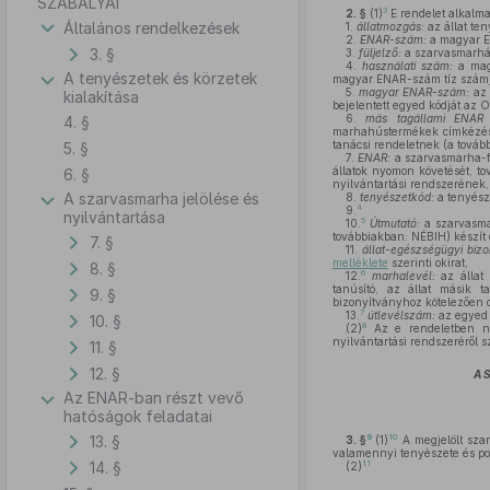
SZABÁLYAI
3
2. §
(1)
E rendelet alkalm
Általános rendelkezések
1.
állatmozgás:
az állat ten
2.
ENAR-szám:
a magyar EN
3. §
3.
füljelző:
a szarvasmarhák 
4.
használati szám:
a magy
A tenyészetek és körzetek
magyar ENAR-szám tíz számj
5.
magyar ENAR-szám:
az 
kialakítása
bejelentett egyed kódját az O
6.
más tagállami ENAR j
4. §
marhahústermékek címkézésé
tanácsi rendeletnek (a továb
5. §
7.
ENAR:
a szarvasmarha-fa
állatok nyomon követését, to
6. §
nyilvántartási rendszerének,
A szarvasmarha jelölése és
8.
tenyészetkód:
a tenyész
4
9.
nyilvántartása
5
10.
Útmutató:
a szarvasmar
továbbiakban: NÉBIH) készít 
7. §
11.
állat-egészségügyi bizo
melléklete
szerinti okirat,
8. §
6
12.
marhalevél:
az állat 
tanúsító, az állat másik t
9. §
bizonyítványhoz kötelezően c
7
13.
útlevélszám:
az egyed 
10. §
8
(2)
Az e rendeletben nem
nyilvántartási rendszeréről s
11. §
12. §
A 
Az ENAR-ban részt vevő
hatóságok feladatai
13. §
9
10
3. §
(1)
A megjelölt szar
valamennyi tenyészete és pon
14. §
11
(2)