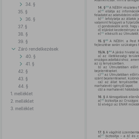
Államkincstár, mint a támoga
34. §
39
14. §
A NÉBIH részletes 
35. §
40
a)
ellátja az információ
feladatot az adatvédelmi előí
36. §
41
b)
lefolytatja az állatok
valamint felügyeli a füljelző
37. §
c)
gondoskodik arról, hogy 
d)
eljárást kezdeményez az i
38. §
42
e)
elkészíti az Útmutatót.
39. §
43
15. §
A NÉBIH, a Pest 
fejlesztése során szükséges 
Záró rendelkezések
44
15/A. §
A járási hivatal
40. §
a)
az illetékességi terüle
országos adatbázishoz, amenn
41. §
az új tenyészetben,
b)
az Útmutatóban előírt 
42. §
bejelentéseket,
45
c)
az Útmutatóban előírt 
43. §
szánt bejelentéseket, különö
ca)
az állat tenyészetbe 
44. §
marhalevél-igénylő lapot,
cb)
a marhalevél hátoldalán
1. melléklet
16. §
A támogatások ellenőr
2. melléklet
46
a)
biztosítja az Országos
b)
elvégzi az ENAR működés
3. melléklet
17. §
A vágóhíd üzembentart
47
a)
biztosítja – a
b)
és
c