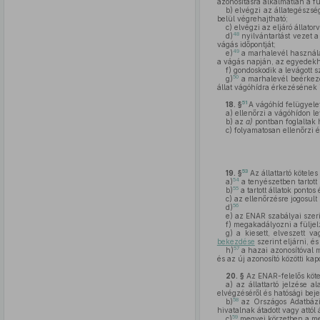
azonosításra alkalmatlan a f
b)
elvégzi az állategészség
belül végrehajtható;
c)
elvégzi az eljáró állator
48
d)
nyilvántartást vezet a
vágás időpontját;
49
e)
a marhalevél használat
a vágás napján, az egyedekh
f)
gondoskodik a levágott 
50
g)
a marhalevél beérkezés
állat vágóhídra érkezésének i
51
18. §
A vágóhíd felügyeleté
a)
ellenőrzi a vágóhídon le
b)
az
a)
pontban foglaltak h
c)
folyamatosan ellenőrzi é
53
19. §
Az állattartó kötele
54
a)
a tenyészetben tartot
55
b)
a tartott állatok pontos
c)
az ellenőrzésre jogosult
56
d)
e)
az ENAR szabályai szerin
f)
megakadályozni a füljelző
g)
a kiesett, elveszett va
bekezdése
szerint eljárni, és 
57
h)
a hazai azonosítóval m
és az új azonosító közötti ka
20. §
Az ENAR-felelős köte
a)
az állattartó jelzése a
elvégzéséről és hatósági beje
58
b)
az Országos Adatbázis
hivatalnak átadott vagy attól 
59
c)
megyei körzetben a megj