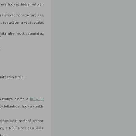
eltéve hogy ez hetvenkét órán
i életkorát (hónapokban) és a
ágás esetében a vágás adatait
ikerülési kódot, valamint az
t.
;
rakészen tartani;
lző hiánya esetén a
10. § (3)
y feltüntetni, hogy a korábbi
ölés előírt határidő szerinti
agy a NÉBIH-nek és a járási
tadni;