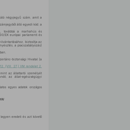
áló négyjegyű szám, amit a
zámjegyből álló egyedi kód; a
ól, továbbá a marhahús és
00/EK európai parlamenti és
lvántartásához, biztosítja az
enyésztés, a piacszabályozás)
ában,
erlánc-biztonsági Hivatal (a
2. (VIII. 27.) VM rendelet 2.
amint az állattartó személyét
andó, az állat-egészségügyi
atos egyes adatok országos
YAI
legyen eredeti és azt követő