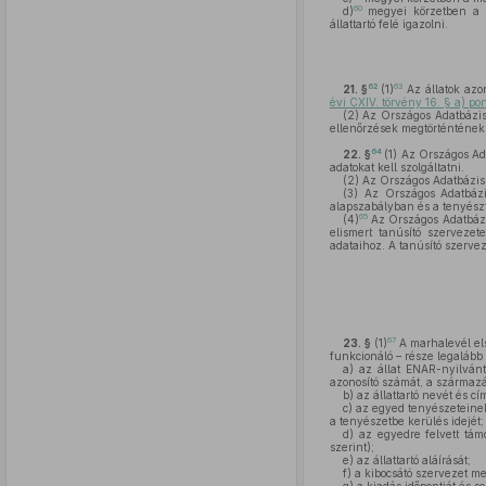
60
d)
megyei körzetben a ma
állattartó felé igazolni.
62
63
21. §
(1)
Az állatok azon
évi CXIV. törvény 16. § a) pon
(2)
Az Országos Adatbázis
ellenőrzések megtörténtének
64
22. §
(1)
Az Országos Ada
adatokat kell szolgáltatni.
(2)
Az Országos Adatbázis a
(3)
Az Országos Adatbázis
alapszabályban és a tenyészt
65
(4)
Az Országos Adatbázis
elismert tanúsító szervezete
adataihoz. A tanúsító szervez
67
23. §
(1)
A marhalevél első
funkcionáló – része legalább 
a)
az állat ENAR-nyilvánta
azonosító számát, a származ
b)
az állattartó nevét és cí
c)
az egyed tenyészeteinek 
a tenyészetbe kerülés idejét;
d)
az egyedre felvett támog
szerint);
e)
az állattartó aláírását;
f)
a kibocsátó szervezet m