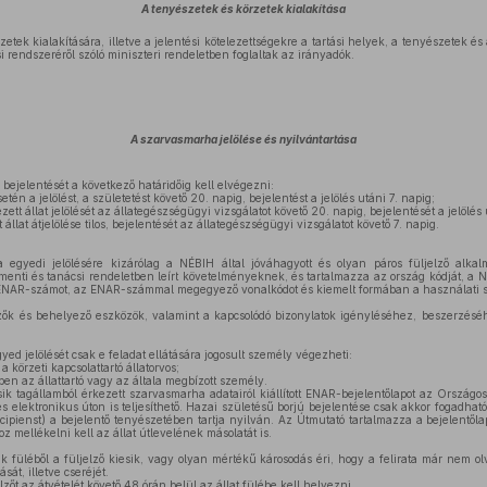
A tenyészetek és körzetek kialakítása
etek kialakítására, illetve a jelentési kötelezettségekre a tartási helyek, a tenyészetek é
i rendszeréről szóló miniszteri rendeletben foglaltak az irányadók.
A szarvasmarha jelölése és nyilvántartása
 bejelentését a következő határidőig kell elvégezni:
tén a jelölést, a születetést követő 20. napig, bejelentést a jelölés utáni 7. napig;
tt állat jelölését az állategészségügyi vizsgálatot követő 20. napig, bejelentését a jelölés 
állat átjelölése tilos, bejelentését az állategészségügyi vizsgálatot követő 7. napig.
egyedi jelölésére kizárólag a NÉBIH által jóváhagyott és olyan páros füljelző alka
nti és tanácsi rendeletben leírt követelményeknek, és tartalmazza az ország kódját, a NÉ
 ENAR-számot, az ENAR-számmal megegyező vonalkódot és kiemelt formában a használati 
zők és behelyező eszközök, valamint a kapcsolódó bizonylatok igényléséhez, beszerzés
d jelölését csak e feladat ellátására jogosult személy végezheti:
körzeti kapcsolattartó állatorvos;
en az állattartó vagy az általa megbízott személy.
k tagállamból érkezett szarvasmarha adatairól kiállított ENAR-bejelentőlapot az Országo
s elektronikus úton is teljesíthető. Hazai születésű borjú bejelentése csak akkor fogadhat
ecipienst) a bejelentő tenyészetében tartja nyilván. Az Útmutató tartalmazza a bejelentőla
oz mellékelni kell az állat útlevelének másolatát is.
k füléből a füljelző kiesik, vagy olyan mértékű károsodás éri, hogy a felirata már nem o
sát, illetve cseréjét.
zőt az átvételét követő 48 órán belül az állat fülébe kell helyezni.