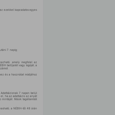
s az ezekkel kapcsolatos egyes
utáni 7. napig;
lmazható, amely megfelel az
BIH betűjelét vagy logóját, a
számot.
éhez és a használat módjához
s Adatbázisnak 7 napon belül
ó el, ha az adatbázis az anyát
p mintáját. Másik tagállamból
lvasható, a NÉBIH-től 48 órán