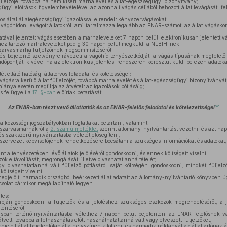
üljelzője, továbbá ha nem kíséri marhalevél és állat-egészségügyi bizonyítvány;
ügyi előírások figyelembevételével az azonnali vágás céljából behozott állat levágását, f
vos által állategészségügyi igazolással elrendelt kényszervágásokat;
 vágóhídon levágott állatokról, ami tartalmazza legalább az ENAR-számot, az állat vágáskor
ával jelentett vágás esetében a marhaleveleket 7 napon belül, elektronikusan jelentett v
ez tartozó marhaleveleket pedig 30 napon belül megküldi a NÉBIH-nek.
szarvasmarha füljelzőinek megsemmisítéséről;
-bejelentő szelvényre rávezeti a vágóhíd tenyészetkódját, a vágás típusának megfelelő k
dőpontját, kivéve, ha az elektronikus jelentési rendszeren keresztül küldi be ezen adatoka
t ellátó hatósági állatorvos feladatai és kötelességei:
vágásra kerülő állat füljelzőjét, továbbá marhalevelét és állat-egészségügyi bizonyítványát
iánya esetén megtiltja az átvételt az igazolások pótlásáig;
s felügyeli a
17. §-ban
előírtak betartását.
52
Az ENAR-ban részt vevő állattartók és az ENAR-felelős feladatai és kötelezettségei
s a közösségi jogszabályokban foglaltakat betartani, valamint:
t szarvasmarhákról a
2. számú melléklet
szerint állomány-nyilvántartást vezetni, és azt nap
 és szakszerű nyilvántartásba vételét elősegíteni;
 szervezet képviselőjének rendelkezésére bocsátani a szükséges információkat és adatokat;
t a tenyészetében lévő állatok jelöléséről gondoskodni, és ennek költségeit viselni;
k eltávolítását, megrongálását, illetve olvashatatlanná tételét;
gy olvashatatlanná vált füljelző pótlásáról saját költségén gondoskodni, mindkét fülje
költségeit viselni;
egjelölt, harmadik országból beérkezett állat adatait az állomány-nyilvántartó könyvben úg
pcsolat bármikor megállapítható legyen.
les:
lapján gondoskodni a füljelzők és a jelöléshez szükséges eszközök megrendeléséről, a jel
lentéséről;
ban történő nyilvántartásba vételhez 7 napon belül bejelenteni az ENAR-felelősnek v
átvett, továbbá a felhasználás előtt használhatatlanná vált vagy elveszett füljelzőket;
elölt állat bejelentőlapját a helyszínen kitölteni, és harmadik példányát az állattartónak á