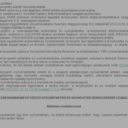
azásában:
yészetek közötti helyváltoztatása,
AR szám és a más tagállami ENAR jelölés összefoglaló elnevezése,
szabályszerű, mindkét fülében történő jelölésére szolgáló jelzőeszköz,
ar ENAR-számmal rendelkező egyedek tenyészeten belüli megkülönböztetésére szolg
egyének 6-9. számjegyei alkotnak,
egyed megjelölésére és azonosítására használt, Magyarország ISO kódjeléből (HU) és tíz s
rszágos Adatbázis adja ki,
elölés:
a szarvasmarhák azonosítási és nyilvántartási rendszerének létrehozásár
ről, valamint a 820/97/EK tanácsi rendelet hatályon kívül helyezéséről szóló 1760/20
biakban: 1760/2000/EK európai parlamenti és tanácsi rendelet) megfelelő jelölés,
jok egyedeinek azonosítási és nyilvántartási rendszere, ami kapcsolódik a tenyészetek nyi
vábbá alapját képezi az érintett szakterületek (különösen az állategészségügy, az állatt
et azonosító száma a Tenyészet Információs Rendszer (a továbbiakban: TIR) nyilvántartás
ha egyedi jelölésére és nyilvántartására vonatkozó segédlet, amelyet a Nemzeti Élelmisz
el, tart naprakészen és tesz közzé a www.enar.hu honlapon,
nyítvány:
az élő állatok belföldi szállításának állat-egészségügyi szabályairól szóló
87/201
központi nyilvántartásba vételét és a központi adatbázisban nyilvántartott adatait, val
agállamba vagy harmadik országba történő kiszállítása esetén útlevélként alkalmaz
satolandó hatósági bizonyítvány,
nyilvántartási száma és a marhalevél kiadási sorszáma együtt.
 meghatározott fogalmakra a tartási helyek, a tenyészetek és az ezekkel kapcsol
zóló
119/2007. (X. 18.) FVM rendelet 2. §-a
irányadó.
SZARVASMARHÁK EGYSÉGES NYILVÁNTARTÁSI ÉS AZONOSÍTÁSI RENDSZERÉNEK SZABÁL
Általános rendelkezések
vasmarhát úgy kell nyilvántartani, és kísérő okmánnyal ellátni, hogy nyomon követhető 
tos tartási helye.