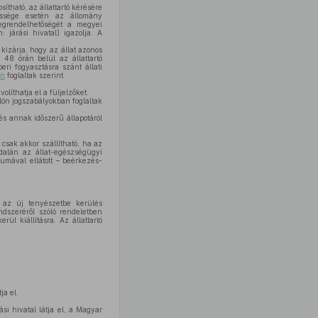
ítható, az állattartó kérésére
yessége esetén az állomány
megrendelhetőségét a megyei
 járási hivatal) igazolja. A
kizárja, hogy az állat azonos
 48 órán belül az állattartó
eri fogyasztásra szánt állati
en
foglaltak szerint.
líthatja el a füljelzőket.
lön jogszabályokban foglaltak
 és annak időszerű állapotáról
 csak akkor szállítható, ha az
dalán az állat-egészségügyi
tumával ellátott – beérkezés-
, az új tenyészetbe kerülés
ndszeréről szóló rendeletben
ül kiállításra. Az állattartó
ja el.
si hivatal látja el, a Magyar