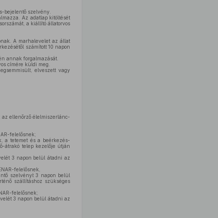
s-bejelentő szelvény.
almazza. Az adatlap kitöltését
rszámát, a kiállító állatorvos
nak. A marhalevelet az állat
érkezésétől számított 10 napon
tén annak forgalmazását.
rvos címére küldi meg.
megsemmisült, elveszett vagy
 az ellenőrző élelmiszerlánc-
NAR-felelősnek;
k, a tetemet és a beérkezés-
ő-átrakó telep kezelője útján
elét 3 napon belül átadni az
 ENAR-felelősnek,
lentő szelvényt 3 napon belül
rténő szállításhoz szükséges
ENAR-felelősnek;
velét 3 napon belül átadni az