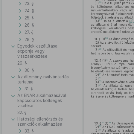
23. §
26
(3)
Ha a füljelző páros ki
és költségére, alkalmas g
24. §
nyilvántartásában vagy az 
kormányhivatal élelmiszerlá
25. §
füljelzők átvételéig az állatot
27
(4)
Ha az állattartó a
(3
26. §
az állattartó által megjelö
költségére (kártalanítás nél
27. §
eredetű melléktermékekre vo
28. §
28
11. §
(1)
Az állat levágása 
(2)
Az eltávolított füljelz
Egyedek kiszállítása,
szerint.
29
(3)
Az eltávolított és meg
exportja vagy
hét napon belül tájékoztatni a
visszaérkezése
30
12. §
(1)
A szarvasmarha – 
29. §
1760/2000/EK európai parla
bizonyítvány sorszámával, a 
30. §
bejelentő szelvénnyel egybef
31
(2)
Az Útmutató tartalmaz
Az állomány-nyilvántartás
32
(3)
tartalma
33
(4)
A marhalevélre alkalm
34
(5)
Az állattartó, ugyan
31. §
bejelentésekor, a tartási h
elrendelt tartási hely és te
Az ENAR alkalmazásával
kérésére és költségére a marh
kapcsolatos költségek
viselése
32. §
Hatósági ellenőrzés és
35
36
szankciók alkalmazása
13. §
(1)
Az Országos Ada
37
(2)
Az ENAR működtetéséve
33. §
38
(3)
Az állattartó feladat