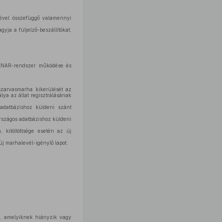
ésével összefüggő valamennyi
gyja a füljelző-beszállítókat,
 ENAR-rendszer működése és
 szarvasmarha kikerülését az
lya az állat regisztrálásának
 adatbázishoz küldeni szánt
országos adatbázishoz küldeni
 kitöltöttsége esetén az új
új marhalevél-igénylő lapot.
a, amelyiknek hiányzik vagy