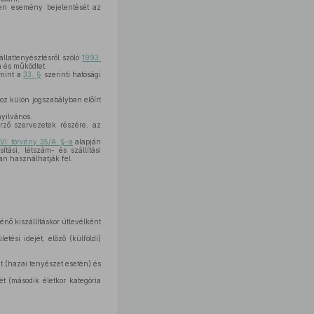
yen esemény bejelentését az
llattenyésztésről szóló
1993.
n és működtet.
amint a
33. §
szerinti hatósági
z külön jogszabályban előírt
nyilvános.
rző szervezetek részére, az
VI. törvény 35/A. §-a
alapján
tási, létszám- és szállítási
ban használhatják fel.
énő kiszállításkor útlevélként
tési idejét, előző (külföldi)
t (hazai tenyészet esetén) és
ét (második életkor kategória