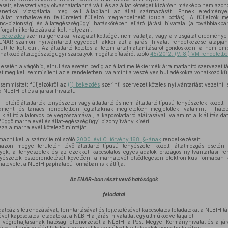
esett, elveszett vagy olvashatatlanná vált, és az állat kétséget kizáróan másképp nem azonos
enetikai vizsgálattal meg kell állapítani az állat származását. Ennek eredmén
állat marhalevelén feltüntetett füljelző megrendelhető (dupla pótlás). A füljelzők 
nc-biztonsági és állategészségügyi hatáskörében eljáró járási hivatala (a továbbiakban:
 forgalmi korlátozás alá kell helyezni.
) bekezdés
szerinti genetikai vizsgálat költségét nem vállalja, vagy a vizsgálat eredménye 
lt ENAR-számon nyilvántartott egyeddel, akkor azt a járási hivatal rendelkezése alapján
kül) le kell ölni. Az állattartó köteles a tetem ártalmatlanításáról gondoskodni a nem emb
natkozó állategészségügyi szabályok megállapításáról szóló
45/2012. (V. 8.) VM rendeletb
esetén a vágóhíd, elhullása esetén pedig az állati melléktermék ártalmatlanító szervezet távo
őket meg kell semmisíteni az e rendeletben, valamint a veszélyes hulladékokra vonatkozó kü
semmisített füljelzőkről az
(1) bekezdés
szerinti szervezet köteles nyilvántartást vezetni,
 NÉBIH-et és a járási hivatalt.
eltérő állattartók tenyészetei vagy állattartó és nem állattartó típusú tenyészetek között –
menti és tanácsi rendeletben foglaltaknak megfelelően megjelölték, valamint – hátol
kiállító állatorvos bélyegzőszámával, a kapcsolattartó aláírásával, valamint a kiállítás dá
üggő marhalevél és állat-egészségügyi bizonyítvány kíséri.
za a marhalevél kötelező mintáját.
azni kell a számvitelről szóló
2000. évi C. törvény 168. §-ának
rendelkezéseit.
azon megye területén lévő állattartó típusú tenyészetei közötti állatmozgás esetén
elyek, a tenyészetek és az ezekkel kapcsolatos egyes adatok országos nyilvántartási re
nyészetek összerendelését követően, a marhalevél elsődlegesen elektronikus formában ker
alevelet a NÉBIH papíralapú formában is kiállítja.
Az ENAR-ban részt vevő hatóságok
feladatai
tbázis létrehozásával, fenntartásával és fejlesztésével kapcsolatos feladatokat a NÉBIH lát
l kapcsolatos feladatokat a NÉBIH a járási hivatallal együttműködve látja el.
ai végrehajtásának hatósági ellenőrzését a NÉBIH, a Pest Megyei Kormányhivatal és a járá