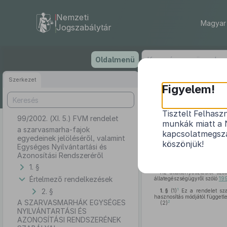
Nemzeti
Magyar 
Jogszabálytár
Ugrás
Oldalmenü
a
tartalomra
Szerkezet
Figyelem!
Tisztelt Felhasz
99/2002. (XI. 5.) FVM rendelet
a szarvasmarha-
munkák miatt a 
a szarvasmarha-fajok
kapcsolatmegsza
egyedeinek jelöléséről, valamint
köszönjük!
Egységes Nyilvántartási és
Azonosítási Rendszeréről
1. §
Az állattenyésztésről szó
Értelmező rendelkezések
állategészségügyről szóló
199
2. §
1
1. §
(1)
Ez a rendelet sza
hasznosítás módjától függetle
A SZARVASMARHÁK EGYSÉGES
2
(2)
NYILVÁNTARTÁSI ÉS
AZONOSÍTÁSI RENDSZERÉNEK