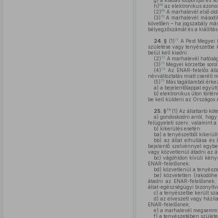
g)
a kiadás időpontját és s
68
h)
az elektronikus azonos
69
(2)
A marhalevél első old
70
(3)
A marhalevél második o
követően – ha jogszabály másk
bélyegzőszámát és a kiállítá
71
24. §
(1)
A Pest Megyei K
születése vagy tenyészetbe ke
belül kell kiadni.
72
(2)
A marhalevél hatósági
73
(3)
Megyei körzetbe sorolt 
74
(4)
Az ENAR-felelős álta
névváltoztatás miatt cserélt m
75
(5)
Más tagállamból érkező
a)
a bejelentőlappal együtt
b)
elektronikus úton történ
be kell küldeni az Országos 
76
25. §
(1)
Az állattartó köte
a)
gondoskodni arról, hogy 
felügyeleti szerv, valamint a
b)
kikerülés esetén:
ba)
a tenyészetből kikerül
bb)
az állat elhullása és 
bejelentő szelvénnyel egybef
vagy közvetlenül átadni az á
bc)
vágóhídon kívüli kénys
ENAR-felelősnek;
bd)
közvetlenül a tenyészet
be)
közvetetten (rakodóhel
átadni az ENAR-felelősnek, 
állat-egészségügyi bizonyítv
c)
a tenyészetbe került sza
d)
az elveszett vagy házila
ENAR-felelősnek;
e)
a marhalevél megsemmisü
f)
a tenyészetében születet