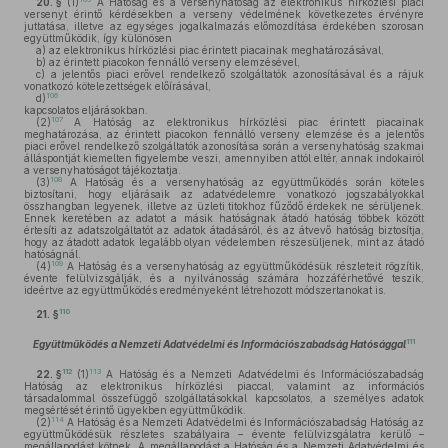
20. §
(1)
A Hatóság és a versenyhatóság az elektronikus hírközlési piaci
versenyt érintő kérdésekben a verseny védelmének következetes érvényre
juttatása, illetve az egységes jogalkalmazás előmozdítása érdekében szorosan
együttműködik, így különösen
a)
az elektronikus hírközlési piac érintett piacainak meghatározásával,
b)
az érintett piacokon fennálló verseny elemzésével,
c)
a jelentős piaci erővel rendelkező szolgáltatók azonosításával és a rájuk
vonatkozó kötelezettségek előírásával,
106
d)
kapcsolatos eljárásokban.
107
(2)
A Hatóság az elektronikus hírközlési piac érintett piacainak
meghatározása, az érintett piacokon fennálló verseny elemzése és a jelentős
piaci erővel rendelkező szolgáltatók azonosítása során a versenyhatóság szakmai
álláspontját kiemelten figyelembe veszi, amennyiben attól eltér, annak indokairól
a versenyhatóságot tájékoztatja.
108
(3)
A Hatóság és a versenyhatóság az együttműködés során köteles
biztosítani, hogy eljárásaik az adatvédelemre vonatkozó jogszabályokkal
összhangban legyenek, illetve az üzleti titokhoz fűződő érdekek ne sérüljenek.
Ennek keretében az adatot a másik hatóságnak átadó hatóság többek között
értesíti az adatszolgáltatót az adatok átadásáról, és az átvevő hatóság biztosítja,
hogy az átadott adatok legalább olyan védelemben részesüljenek, mint az átadó
hatóságnál.
109
(4)
A Hatóság és a versenyhatóság az együttműködésük részleteit rögzítik,
évente felülvizsgálják, és a nyilvánosság számára hozzáférhetővé teszik,
ideértve az együttműködés eredményeként létrehozott módszertanokat is.
110
21. §
111
Együttműködés a Nemzeti Adatvédelmi és Információszabadság Hatósággal
112
113
22. §
(1)
A Hatóság és a Nemzeti Adatvédelmi és Információszabadság
Hatóság az elektronikus hírközlési piaccal, valamint az információs
társadalommal összefüggő szolgáltatásokkal kapcsolatos, a személyes adatok
megsértését érintő ügyekben együttműködik.
114
(2)
A Hatóság és a Nemzeti Adatvédelmi és Információszabadság Hatóság az
együttműködésük részletes szabályaira – évente felülvizsgálatra kerülő –
megállapodást kötnek. A megállapodást a Hatóság és a Nemzeti Adatvédelmi és