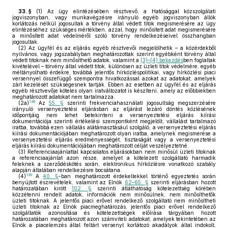
33. §
(1)
Az ügy elintézésében résztvevő, a Hatósággal közszolgálati
jogviszonyban, vagy munkavégzésre irányuló egyéb jogviszonyban állók
korlátozás nélkül jogosultak a törvény által védett titok megismerésére az ügy
elintézéséhez szükséges mértékben, azzal, hogy minősített adat megismerésére
a minősített adat védelméről szóló törvény rendelkezéseivel összhangban
jogosultak.
(2)
Az ügyfél és az eljárás egyéb résztvevői megjelölhetik – a közérdekből
nyilvános, vagy jogszabályban meghatározottak szerint egyébként törvény által
védett titoknak nem minősíthető adatok, valamint a
(3)–(4) bekezdés
ben foglaltak
kivételével – törvény által védett titok, különösen az üzleti titok védelmére, egyéb
méltányolható érdekre, továbbá jelentős hírközléspolitikai, vagy hírközlési piaci
versennyel összefüggő szempontra hivatkozással azokat az adatokat, amelyek
zárt kezelését szükségesnek tartják. Ebben az esetben az ügyfél és az eljárás
egyéb résztvevője köteles olyan iratváltozatot is készíteni, amely az előbbiekben
meghatározott adatokat nem tartalmazza.
138
(2a)
Az
55. §
szerinti frekvenciahasználati jogosultság megszerzésére
irányuló versenyeztetési eljárásban az eljárást lezáró döntés közlésének
időpontjáig nem lehet betekinteni a versenyeztetési eljárás kiírási
dokumentációja szerinti értékelési szempontként megjelölt, vállalást tartalmazó
iratba, továbbá ezen vállalás alátámasztásául szolgáló, a versenyeztetési eljárás
kiírási dokumentációjában meghatározott olyan iratba, amelynek megismerése a
versenyeztetési eljárás eredményességét, tisztaságát vagy a versenyeztetési
eljárás kiírási dokumentációjában meghatározott célját veszélyeztetné.
(3)
Referenciaajánlattal kapcsolatos eljárásokban nem minősül üzleti titoknak
a referenciaajánlat azon része, amelyet a kötelezett szolgáltató harmadik
feleknek a szerződéskötés során, elektronikus hírközlésre vonatkozó szabály
alapján általában rendelkezésre bocsátana.
139
(4)
A
40. §
-ban meghatározott érdekeltekkel történő egyeztetés során
benyújtott észrevételek, valamint az Elnök
62–65. §
szerinti eljárásban hozott
határozatában kirótt
102. §
szerinti átláthatóság kötelezettség körében
közzétenni rendelt adatok, információk nem minősülnek, nem minősíthetők
üzleti titoknak. A jelentős piaci erővel rendelkező szolgáltató nem minősítheti
üzleti titoknak az Elnök piacmeghatározás, jelentős piaci erővel rendelkező
szolgáltatók azonosítása és kötelezettségek előírása tárgyában hozott
határozatában meghatározott azon számviteli adatokat, amelyek tekintetében az
Elnök a piacelemzés által feltárt versenyt korlátozó akadályok által indokolt,