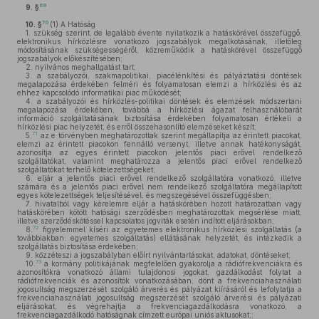
69
9. §
70
10. §
(1)
A Hatóság
1.
szükség szerint, de legalább évente nyilatkozik a hatáskörével összefüggő,
elektronikus hírközlésre vonatkozó jogszabályok megalkotásának, illetőleg
módosításának szükségességéről, közreműködik a hatáskörével összefüggő
jogszabályok előkészítésében;
2.
nyilvános meghallgatást tart;
3.
a szabályozói, szakmapolitikai, piacélénkítési és pályáztatási döntések
megalapozása érdekében felméri és folyamatosan elemzi a hírközlési és az
ehhez kapcsolódó informatikai piac működését;
4.
a szabályozói és hírközlés-politikai döntések és elemzések módszertani
megalapozása érdekében, továbbá a hírközlési ágazat felhasználóbarát
információ szolgáltatásának biztosítása érdekében folyamatosan értékeli a
hírközlési piac helyzetét, és erről összehasonlító elemzéseket készít;
71
5.
az e törvényben meghatározottak szerint megállapítja az érintett piacokat,
elemzi az érintett piacokon fennálló versenyt, illetve annak hatékonyságát,
azonosítja az egyes érintett piacokon jelentős piaci erővel rendelkező
szolgáltatókat, valamint meghatározza a jelentős piaci erővel rendelkező
szolgáltatókat terhelő kötelezettségeket;
6.
eljár a jelentős piaci erővel rendelkező szolgáltatóra vonatkozó, illetve
számára és a jelentős piaci erővel nem rendelkező szolgáltatóra megállapított
egyes kötelezettségek teljesítésével, és megszegésével összefüggésben;
7.
hivatalból vagy kérelemre eljár a hatáskörében hozott határozatban vagy
hatáskörében kötött hatósági szerződésben meghatározottak megsértése miatt,
illetve szerződéskötéssel kapcsolatos jogviták esetén indított eljárásokban;
72
8.
figyelemmel kíséri az egyetemes elektronikus hírközlési szolgáltatás (a
továbbiakban: egyetemes szolgáltatás) ellátásának helyzetét, és intézkedik a
szolgáltatás biztosítása érdekében;
9.
közzéteszi a jogszabályban előírt nyilvántartásokat, adatokat, döntéseket;
73
10.
a kormány politikájának megfelelően gyakorolja a rádiófrekvenciákra és
azonosítókra vonatkozó állami tulajdonosi jogokat, gazdálkodást folytat a
rádiófrekvenciák és azonosítók vonatkozásában, dönt a frekvenciahasználati
jogosultság megszerzését szolgáló árverés és pályázat kiírásáról és lefolytatja a
frekvenciahasználati jogosultság megszerzését szolgáló árverési és pályázati
eljárásokat, és végrehajtja a frekvenciagazdálkodásra vonatkozó, a
frekvenciagazdálkodó hatóságnak címzett európai uniós aktusokat;;