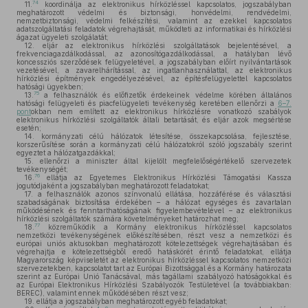
74
11.
koordinálja az elektronikus hírközléssel kapcsolatos, jogszabályban
meghatározott védelmi és biztonsági, honvédelmi, rendvédelmi,
nemzetbiztonsági, védelmi felkészítési, valamint az ezekkel kapcsolatos
adatszolgáltatási feladatok végrehajtását, működteti az informatikai és hírközlési
ágazat ügyeleti szolgálatát;
12.
eljár az elektronikus hírközlési szolgáltatások bejelentésével, a
frekvenciagazdálkodással, az azonosítógazdálkodással, a hatályban lévő
koncessziós szerződések felügyeletével, a jogszabályban előírt nyilvántartások
vezetésével, a zavarelhárítással, az ingatlanhasználattal, az elektronikus
hírközlési építmények engedélyezésével, az építésfelügyelettel kapcsolatos
hatósági ügyekben;
75
13.
a felhasználók és előfizetők érdekeinek védelme körében általános
hatósági felügyeleti és piacfelügyeleti tevékenység keretében ellenőrzi a
6–7.
pont
okban nem említett az elektronikus hírközlésre vonatkozó szabályok
elektronikus hírközlési szolgáltatók általi betartását, és eljár azok megsértése
esetén;
14.
kormányzati célú hálózatok létesítése, összekapcsolása, fejlesztése,
korszerűsítése során a kormányzati célú hálózatokról szóló jogszabály szerint
egyeztet a hálózatgazdákkal;
15.
ellenőrzi a miniszter által kijelölt megfelelőségértékelő szervezetek
tevékenységét;
76
16.
ellátja az Egyetemes Elektronikus Hírközlési Támogatási Kassza
jogutódjaként a jogszabályban meghatározott feladatokat;
17.
a felhasználók azonos színvonalú ellátása, hozzáférése és választási
szabadságának biztosítása érdekében – a hálózat egységes és zavartalan
működésének és fenntarthatóságának figyelembevételével – az elektronikus
hírközlési szolgáltatók számára követelményeket határozhat meg;
77
18.
közreműködik a Kormány elektronikus hírközléssel kapcsolatos
nemzetközi tevékenységének előkészítésében, részt vesz a nemzetközi és
európai uniós aktusokban meghatározott kötelezettségek végrehajtásában és
végrehajtja e kötelezettségből eredő hatáskörét érintő feladatokat, ellátja
Magyarország képviseletét az elektronikus hírközléssel kapcsolatos nemzetközi
szervezetekben, kapcsolatot tart az Európai Bizottsággal és a Kormány határozata
szerint az Európai Unió Tanácsával, más tagállami szabályozó hatóságokkal és
az Európai Elektronikus Hírközlési Szabályozók Testületével (a továbbiakban:
BEREC), valamint ennek működésében részt vesz;
19.
ellátja a jogszabályban meghatározott egyéb feladatokat;