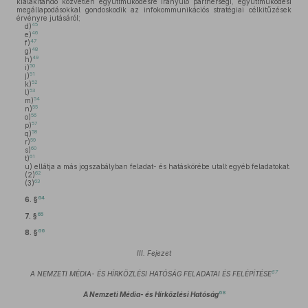
kialakítandó közvetlen együttműködésre irányuló partnerségi, együttműködési
megállapodásokkal gondoskodik az infokommunikációs stratégiai célkitűzések
érvényre jutásáról;
45
d)
46
e)
47
f)
48
g)
49
h)
50
i)
51
j)
52
k)
53
l)
54
m)
55
n)
56
o)
57
p)
58
q)
59
r)
60
s)
61
t)
u)
ellátja a más jogszabályban feladat- és hatáskörébe utalt egyéb feladatokat.
62
(2)
63
(3)
64
6. §
65
7. §
66
8. §
III. Fejezet
67
A NEMZETI MÉDIA- ÉS HÍRKÖZLÉSI HATÓSÁG FELADATAI ÉS FELÉPÍTÉSE
68
A Nemzeti Média- és Hírközlési Hatóság