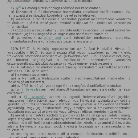
jog szerzésekor fennálló szabályokat az Elnök módosítja.
88
12. §
A Hatóság a frekvenciagazdálkodással kapcsolatban:
a)
közzéteszi a rádiófrekvencia-használatra vonatkozó rádiófrekvencia sáv
felhasználási és kiosztási követelményeket és feltételeket;
b)
közzéteszi a rádiófrekvencia használati jogának megszerzésére vonatkozó
feltételeket, eljárási szabályokat, továbbá a díjakkal és illetékekkel kapcsolatos
információkat;
c)
közzéteszi a szolgáltatásnyújtási célú rádiófrekvenciák, valamint azonosítók
használati jogának megadásával kapcsolatos döntéseket; valamint
d)
gondoskodik az
a)–c) pont
alatti információk rendszeres, naprakész
nyilvántartásáról és a vonatkozó adatbázis fejlesztéséről.
89
12/A. §
(1)
A Hatóság kapcsolatot tart az Európai Hírközlési Hivatal (a
továbbiakban: ECO) Európai Bizottság által közös hozzáférési pontként kijelölt
frekvenciainformációs rendszerével (a továbbiakban: EFIS) abból a célból, hogy
az internet segítségével a rádióspektrum használatára vonatkozó
összehasonlítható adatokat bocsásson a közvélemény rendelkezésére.
(2)
A Hatóság a rádiófrekvenciás tartomány használatáról a következő adatokat
köteles az EFIS-be feltölteni:
a)
frekvenciasávonként:
aa)
a Nemzetközi Rádiószabályzatban meghatározottaknak megfelelően a
rádiószolgálati felosztást,
ab)
az EFIS-ben érvényes kategóriáknak megfelelő rádióalkalmazásokat,
ac)
a
(3) bekezdés
ben meghatározott formátumnak megfelelő rádióinterfész-
előírásokat,
ad)
a
(4) bekezdés
szerint az egyedi frekvenciahasználati jogokkal
kapcsolatos információkat azon elektronikus hírközlési szolgáltatások céljára
igénybe vett frekvenciasávok esetében, amelyekben a frekvenciahasználati
jogosultság, vagy jog átruházható, vagy amelyekben a frekvenciahasználati
jogosultság megszerzése árverési vagy pályázati eljárás keretében történik;
b)
annak a nemzeti kapcsolattartó pontnak az EFIS által igényelt adatait, amely
képes megválaszolni a közvélemény kérdéseit az európai spektruminformációs
portálon nem elérhető hazai spektruminformációk körében, valamint tájékoztatást
adni a frekvenciahasználati jogok kijelölési folyamatának eljárásrendjéről és
feltételeiről;
c)
amennyiben rendelkezésre áll a nemzeti rádióspektrum-politikát, és a
nemzeti spektrumstratégiát tartalmazó jelentést.