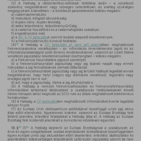
(3)
A Hatóság a rádióinterfész-előírások feltöltése során – a vonatkozó
szabvány megjelölésével vagy szöveges ismertetéssel, az esetleg szükséges
megjegyzések kíséretében – a következő paramétereket köteles megadni:
a)
csatornaelrendezés;
b)
moduláció, elfoglalt sávszélesség;
c)
duplex irány, duplex távolság;
d)
adási teljesítmény, teljesítménysűrűség;
e)
a csatorna-hozzáférés és a csatornafoglalás szabályai;
f)
engedélyezési mód;
g)
a
80. § (3) bekezdés
e szerinti további alapvető követelmények;
h)
a frekvenciatervezés kiinduló feltételei.
90
(4)
A Hatóság a
(2) bekezdés a) pont ad) alpont
jában meghatározott
frekvenciasávokra vonatkozóan – az információs önrendelkezési jogról és az
információszabadságról szóló törvény rendelkezéseivel, valamint az üzleti titokra
vonatkozó jogszabályi követelményekkel összhangban – köteles megadni:
a)
a frekvencia használatára jogosult személyét;
b)
a frekvenciahasználati jogosultság vagy jog lejárati napját vagy ennek
hiányában a jog fennállásának várható időtartamát;
c)
a frekvenciahasználati jogosultság vagy jog területi hatályát legalább annak
megjelölésével, hogy helyi (vagyis egy állomásra vonatkozó), regionális vagy
országos jogról van-e szó;
d)
azt, hogy a jogosultság, illetve a jog átruházható-e.
(5)
A Hatóság a nemzeti frekvenciafelosztási és frekvenciafelhasználási
információkat tartalmazó táblázatokat a szabályozás hatálybalépését követő
három hónapon belül megküldi az ECO-nak az általa meghatározott elektronikus
formátumban.
(6)
A Hatóság a
(2) bekezdés
ben meghatározott információkat évente legalább
kétszer frissíti.
(7)
Az Európai Unió rádióspektrum-politikájával összefüggő uniós jogi aktus
által előírt ellenőrzési, figyelemmel kísérési, valamint az Európai Bizottság felé
történő jelentési, értesítési feladatokat a Hatóság látja el. A Hatóság az Európai
Bizottság felé küldendő jelentését a miniszterrel előzetesen egyezteti.
91
92
13. §
(1)
A Hatóság bejelenti az Európai Bizottságnak a szabályozott, az
áruk és egyes szolgáltatások szabad áramlásának biztosításával összefüggésben
egyes európai uniós jogi aktusokban előírt bejelentési, értesítési, tájékoztatási és
jelentéstételi kötelezettségek teljesítéséről szóló külön jogszabály szerint be nem