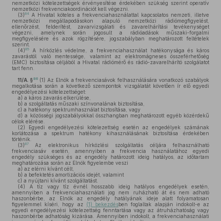
nemzetközi kötelezettségek érvényesítése érdekében szükség szerint operatív
nemzetközi frekvenciakoordinációt kell végezni.
84
(3)
A Hivatal köteles a frekvenciahasználattal kapcsolatos nemzeti, illetve
nemzetközi megállapodásokon alapuló nemzetközi rádiómegfigyelést,
ellenőrzést, felderítést, zavarvizsgálati és zavarelhárítási tevékenységet
végezni, amelynek során jogosult a rádióadások műszaki-forgalmi
megfigyelésére és azok rögzítésére, jogszabályban meghatározott feltételek
szerint.
85
(4)
A hírközlés védelme, a frekvenciahasználat hatékonysága és káros
zavarástól való mentessége, valamint az elektromágneses összeférhetőség
(EMC) biztosítása céljából a Hivatal rádiómérő és rádió-zavarelhárító szolgálatot
tart fenn.
86
11/A. §
(1)
Az Elnök a frekvenciasávok felhasználására vonatkozó szabályok
megalkotása során a következő szempontok vizsgálatát követően ír elő egyedi
engedélyezési kötelezettséget:
a)
a káros zavarás elkerülése,
b)
a szolgáltatás műszaki színvonalának biztosítása,
c)
a hatékony spektrumhasználat biztosítása, vagy
d)
a közösségi jogszabályokkal összhangban meghatározott egyéb közérdekű
célok elérése.
(2)
Egyedi engedélyezési kötelezettség esetén az engedélyek számának
korlátozása a spektrum hatékony kihasználásának biztosítása érdekében
történik.
87
(3)
Az elektronikus hírközlési szolgáltatás céljára felhasználható
frekvenciasáv esetén, amennyiben a frekvencia használatához egyedi
engedély szükséges és az engedély határozott ideig hatályos, az időtartam
meghatározása során az Elnök figyelembe veszi
a)
az elérni kívánt célt,
b)
a befektetés amortizációs idejét, valamint
c)
a nyújtani kívánt szolgáltatást.
(4)
A tíz vagy tíz évnél hosszabb ideig hatályos engedélyek esetén,
amennyiben a frekvenciahasználati jog nem ruházható át és nem adható
haszonbérbe, az Elnök az engedély hatályának ideje alatt folyamatosan
figyelemmel kíséri, hogy az
(1) bekezdés
ben foglaltak alapján indokolt-e az
egyedi engedélyezési kötelezettség fenntartása vagy az átruházhatóság vagy
haszonbérbe adhatóság kizárása. Amennyiben indokolt, a frekvenciahasználati