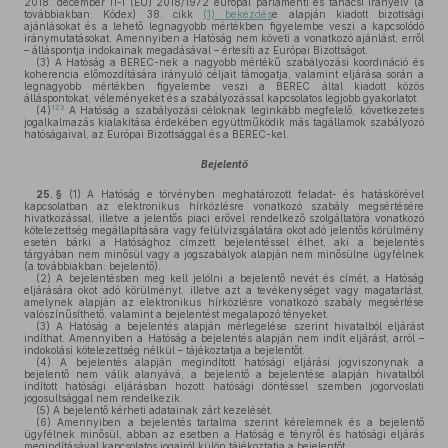
2018. december 11-i (EU) 2018/1972 európai parlamenti és tanácsi irányelv (a
továbbiakban: Kódex) 38. cikk
(1) bekezdés
e alapján kiadott bizottsági
ajánlásokat és a lehető legnagyobb mértékben figyelembe veszi a kapcsolódó
iránymutatásokat. Amennyiben a Hatóság nem követi a vonatkozó ajánlást, erről
– álláspontja indokainak megadásával – értesíti az Európai Bizottságot.
(3)
A Hatóság a BEREC-nek a nagyobb mértékű szabályozási koordináció és
koherencia előmozdítására irányuló céljait támogatja, valamint eljárása során a
legnagyobb mértékben figyelembe veszi a BEREC által kiadott közös
álláspontokat, véleményeket és a szabályozással kapcsolatos legjobb gyakorlatot.
123
(4)
A Hatóság a szabályozási céloknak leginkább megfelelő, következetes
jogalkalmazás kialakítása érdekében együttműködik más tagállamok szabályozó
hatóságaival, az Európai Bizottsággal és a BEREC-kel.
Bejelentő
25. §
(1)
A Hatóság e törvényben meghatározott feladat- és hatáskörével
kapcsolatban az elektronikus hírközlésre vonatkozó szabály megsértésére
hivatkozással, illetve a jelentős piaci erővel rendelkező szolgáltatóra vonatkozó
kötelezettség megállapítására vagy felülvizsgálatára okot adó jelentős körülmény
esetén bárki a Hatósághoz címzett bejelentéssel élhet, aki a bejelentés
tárgyában nem minősül vagy a jogszabályok alapján nem minősülne ügyfélnek
(a továbbiakban: bejelentő).
(2)
A bejelentésben meg kell jelölni a bejelentő nevét és címét, a Hatóság
eljárására okot adó körülményt, illetve azt a tevékenységet vagy magatartást,
amelynek alapján az elektronikus hírközlésre vonatkozó szabály megsértése
valószínűsíthető, valamint a bejelentést megalapozó tényeket.
(3)
A Hatóság a bejelentés alapján mérlegelése szerint hivatalból eljárást
indíthat. Amennyiben a Hatóság a bejelentés alapján nem indít eljárást, arról –
indokolási kötelezettség nélkül – tájékoztatja a bejelentőt.
(4)
A bejelentés alapján megindított hatósági eljárási jogviszonynak a
bejelentő nem válik alanyává, a bejelentő a bejelentése alapján hivatalból
indított hatósági eljárásban hozott hatósági döntéssel szemben jogorvoslati
jogosultsággal nem rendelkezik.
(5)
A bejelentő kérheti adatainak zárt kezelését.
(6)
Amennyiben a bejelentés tartalma szerint kérelemnek és a bejelentő
ügyfélnek minősül, abban az esetben a Hatóság e tényről és hatósági eljárás
megindításával kapcsolatos jogairól külön tájékoztatja a bejelentőt.