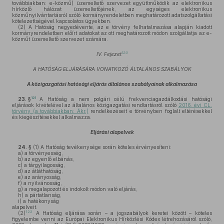
továbbiakban: e-közmű) üzemeltető szervezet együttműködik az elektronikus
hírközlő hálózat üzemeltetőjének, az egységes elektronikus
közműnyilvántartásról szóló kormányrendeletben meghatározott adatszolgáltatási
kötelezettségével kapcsolatos ügyekben.
(2)
A Hatóság negyedévente, az e törvény felhatalmazása alapján kiadott
kormányrendeletben előírt adatokat az ott meghatározott módon szolgáltatja az e-
közműt üzemeltető szervezet számára.
120
IV. Fejezet
A HATÓSÁG ELJÁRÁSÁRA VONATKOZÓ ÁLTALÁNOS SZABÁLYOK
A közigazgatási hatósági eljárás általános szabályainak alkalmazása
121
23. §
A Hatóság a nem polgári célú frekvenciagazdálkodási hatósági
eljárások kivételével az általános közigazgatási rendtartásról szóló
2016. évi CL.
törvény (a továbbiakban: Ákr.)
rendelkezéseit e törvényben foglalt eltérésekkel
és kiegészítésekkel alkalmazza.
Eljárási alapelvek
24. §
(1)
A Hatóság tevékenysége során köteles érvényesíteni:
a)
a törvényesség,
b)
az egyenlő elbánás,
c)
a tárgyilagosság,
d)
az átláthatóság,
e)
az arányosság,
f)
a nyilvánosság,
g)
a megalapozott és indokolt módon való eljárás,
h)
a pártatlanság,
i)
a hatékonyság
alapelveit.
122
(2)
A Hatóság eljárása során – a jogszabályok keretei között – köteles
figyelembe venni az Európai Elektronikus Hírközlési Kódex létrehozásáról szóló,