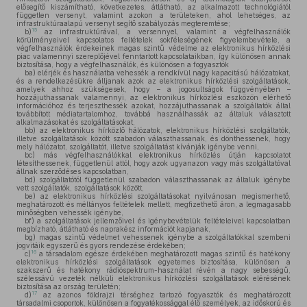
elősegítő kiszámítható, következetes, átlátható, az alkalmazott technológiától
független versenyt, valamint azokon a területeken, ahol lehetséges, az
infrastruktúraalapú versenyt segítő szabályozás megteremtése;
15
b)
az infrastruktúrával, a versennyel, valamint a végfelhasználók
körülményeivel kapcsolatos feltételek sokféleségének figyelembevétele, a
végfelhasználók érdekeinek magas szintű védelme az elektronikus hírközlési
piac valamennyi szereplőjével fenntartott kapcsolataikban, így különösen annak
biztosítása, hogy a végfelhasználók, és különösen a fogyasztók
ba)
elérjék és használatba vehessék a rendkívül nagy kapacitású hálózatokat,
és a rendelkezésükre álljanak azok az elektronikus hírközlési szolgáltatások,
amelyek ahhoz szükségesek, hogy – a jogosultságok függvényében –
hozzájuthassanak valamennyi, az elektronikus hírközlési eszközön elérhető
információhoz és terjeszthessék azokat, hozzájuthassanak a szolgáltatók által
továbbított médiatartalomhoz, továbbá használhassák az általuk választott
alkalmazásokat és szolgáltatásokat,
bb)
az elektronikus hírközlő hálózatok, elektronikus hírközlési szolgáltatók,
illetve szolgáltatások között szabadon választhassanak, és dönthessenek, hogy
mely hálózatot, szolgáltatót, illetve szolgáltatást kívánják igénybe venni,
bc)
más végfelhasználókkal elektronikus hírközlés útján kapcsolatot
létesíthessenek, függetlenül attól, hogy azok ugyanazon vagy más szolgáltatóval
állnak szerződéses kapcsolatban,
bd)
szolgáltatótól függetlenül szabadon választhassanak az általuk igénybe
vett szolgáltatók, szolgáltatások között,
be)
az elektronikus hírközlési szolgáltatásokat nyilvánosan megismerhető,
meghatározott és méltányos feltételek mellett, megfizethető áron, a legmagasabb
minőségben vehessék igénybe,
bf)
a szolgáltatások jellemzőivel és igénybevételük feltételeivel kapcsolatban
megbízható, átlátható és naprakész információt kapjanak,
bg)
magas szintű védelmet vehessenek igénybe a szolgáltatókkal szembeni
jogvitáik egyszerű és gyors rendezése érdekében;
16
c)
a társadalom egésze érdekében meghatározott magas szintű és hatékony
elektronikus hírközlési szolgáltatások egyetemes biztosítása, különösen a
szakszerű és hatékony rádióspektrum-használat révén a nagy sebességű,
szélessávú vezeték nélküli elektronikus hírközlési szolgáltatások elérésének
biztosítása az ország területén;
17
d)
az azonos földrajzi térséghez tartozó fogyasztók és meghatározott
társadalmi csoportok, különösen a fogyatékossággal élő személyek, az időskorú és