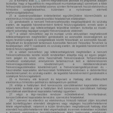
20.
a Kormány által
4. §
szerint meghatározott politikák és programok alapján
biztosítja, hogy a fogyatékos és megváltozott munkaképességű személyek a többi
felhasználó számára biztosítottal azonos szinten férhessenek hozzá elektronikus
hírközlési szolgáltatásokhoz, különösen a nyilvánosan elérhető
telefonszolgáltatáshoz;
21.
a szabványosításban érdekeltekkel együttműködve közreműködik az
elektronikus hírközlés szabványosítási feladatainak ellátásában;
22.
gondoskodik a nemzeti frekvenciafelosztás megállapításáról és szükség
esetén, de legalább háromévenként történő felülvizsgálatáról, ennek során a
vállalt nemzetközi jogi kötelezettségek teljesítése körében biztosítja az észak-
atlanti szövetségi tagságot szolgáló frekvenciasávok védelmét;
78
23.
a vállalt nemzetközi jogi és európai uniós aktusokban meghatározott
kötelezettségeknek megfelelően gondoskodik az azonosítók összességének az
egyes tevékenységek és szolgáltatások közötti felosztását, az azonosítók típusát,
felépítését és terjedelmét tartalmazó Azonosítók Nemzeti Felosztási Tervének (a
továbbiakban: ANFT) kiadásáról, és szükség esetén, de legalább háromévenként
történő felülvizsgálatáról;
24.
a vállalt nemzetközi jogi kötelezettségeknek megfelelően a nemzeti
frekvenciafelosztás keretei között rendeletben állapítja meg az egyes polgári,
nem polgári és közös célra használható frekvenciasávok felhasználására
vonatkozó szabályokat, amelyeknek tartalmazniuk kell a rádiórendszerek
frekvenciagazdálkodási követelményeit, a rádióberendezések
frekvenciagazdálkodási követelményeit, a frekvenciaengedélyezéssel és -
használattal kapcsolatos sávhasználati feltételeket, különösen a rádióinterfész
követelményeket, és szükség esetén, de legalább háromévenként gondoskodik e
szabályok felülvizsgálatáról;
25.
a Kormány elé terjeszti és képviseli a Hatóság által előkészített
elektronikus hírközlés-politikát és rádióspektrum-politikát;
26.
ellátja a hatályban lévő koncessziós szerződésekkel kapcsolatos állami
képviseletet, továbbá eljár a hatályban lévő koncessziós szerződések hatósági
szerződéssé alakításával kapcsolatos hatósági ügyekben;
27.
végzi a légi-riasztási rendszer működtetésével, fenntartásával,
korszerűsítésével kapcsolatos tervezési, szervezési feladatokat;
79
28.
szervezi és ellenőrzi az elektronikus hírközlő hálózat útján közzétett
adat büntetőügyben elrendelt ideiglenes vagy végleges hozzáférhetetlenné
tétele végrehajtását, valamint a külön törvényben meghatározott hatóság által
elrendelt hozzáférhetetlenné tétel végrehajtását, és ennek érdekében működteti
a központi elektronikus hozzáférhetetlenné tételi határozatok adatbázisát,