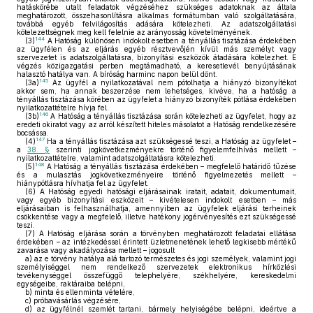
hatáskörébe utalt feladatok végzéséhez szükséges adatoknak az általa
meghatározott, összehasonlításra alkalmas formátumban való szolgáltatására,
továbbá egyéb felvilágosítás adására kötelezheti. Az adatszolgáltatási
kötelezettségnek meg kell felelnie az arányosság követelményének.
144
(3)
A Hatóság különösen indokolt esetben a tényállás tisztázása érdekében
az ügyfélen és az eljárás egyéb résztvevőjén kívül más személyt vagy
szervezetet is adatszolgáltatásra, bizonyítási eszközök átadására kötelezhet. E
végzés közigazgatási perben megtámadható, a keresetlevél benyújtásának
halasztó hatálya van. A bíróság harminc napon belül dönt.
145
(3a)
Az ügyfél a nyilatkozatával nem pótolhatja a hiányzó bizonyítékot
akkor sem, ha annak beszerzése nem lehetséges, kivéve, ha a hatóság a
tényállás tisztázása körében az ügyfelet a hiányzó bizonyíték pótlása érdekében
nyilatkozattételre hívja fel.
146
(3b)
A Hatóság a tényállás tisztázása során kötelezheti az ügyfelet, hogy az
eredeti okiratot vagy az arról készített hiteles másolatot a Hatóság rendelkezésére
bocsássa.
147
(4)
Ha a tényállás tisztázása azt szükségessé teszi, a Hatóság az ügyfelet –
a
38. §
szerinti jogkövetkezményekre történő figyelemfelhívás mellett –
nyilatkozattételre, valamint adatszolgáltatásra kötelezheti.
148
(5)
A Hatóság a tényállás tisztázása érdekében – megfelelő határidő tűzése
és a mulasztás jogkövetkezményeire történő figyelmezetés mellett –
hiánypótlásra hívhatja fel az ügyfelet.
(6)
A Hatóság egyedi hatósági eljárásainak iratait, adatait, dokumentumait,
vagy egyéb bizonyítási eszközeit – kivételesen indokolt esetben – más
eljárásaiban is felhasználhatja, amennyiben az ügyfelek eljárási terheinek
csökkentése vagy a megfelelő, illetve hatékony jogérvényesítés ezt szükségessé
teszi.
(7)
A Hatóság eljárása során a törvényben meghatározott feladatai ellátása
érdekében – az intézkedéssel érintett üzletmenetének lehető legkisebb mértékű
zavarása vagy akadályozása mellett – jogosult
a)
az e törvény hatálya alá tartozó természetes és jogi személyek, valamint jogi
személyiséggel nem rendelkező szervezetek elektronikus hírközlési
tevékenységgel összefüggő telephelyére, székhelyére, kereskedelmi
egységeibe, raktáraiba belépni,
b)
minta és ellenminta vételére,
c)
próbavásárlás végzésére,
d)
az ügyfélnél szemlét tartani, bármely helyiségébe belépni, ideértve a