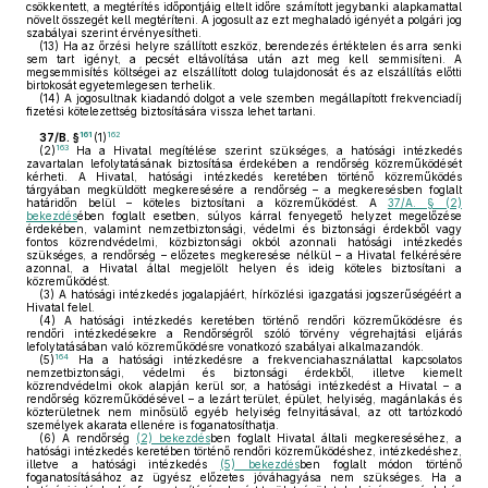
csökkentett, a megtérítés időpontjáig eltelt időre számított jegybanki alapkamattal
növelt összegét kell megtéríteni. A jogosult az ezt meghaladó igényét a polgári jog
szabályai szerint érvényesítheti.
(13)
Ha az őrzési helyre szállított eszköz, berendezés értéktelen és arra senki
sem tart igényt, a pecsét eltávolítása után azt meg kell semmisíteni. A
megsemmisítés költségei az elszállított dolog tulajdonosát és az elszállítás előtti
birtokosát egyetemlegesen terhelik.
(14)
A jogosultnak kiadandó dolgot a vele szemben megállapított frekvenciadíj
fizetési kötelezettség biztosítására vissza lehet tartani.
161
162
37/B. §
(1)
163
(2)
Ha a Hivatal megítélése szerint szükséges, a hatósági intézkedés
zavartalan lefolytatásának biztosítása érdekében a rendőrség közreműködését
kérheti. A Hivatal, hatósági intézkedés keretében történő közreműködés
tárgyában megküldött megkeresésére a rendőrség – a megkeresésben foglalt
határidőn belül – köteles biztosítani a közreműködést. A
37/A. § (2)
bekezdés
ében foglalt esetben, súlyos kárral fenyegető helyzet megelőzése
érdekében, valamint nemzetbiztonsági, védelmi és biztonsági érdekből vagy
fontos közrendvédelmi, közbiztonsági okból azonnali hatósági intézkedés
szükséges, a rendőrség – előzetes megkeresése nélkül – a Hivatal felkérésére
azonnal, a Hivatal által megjelölt helyen és ideig köteles biztosítani a
közreműködést.
(3)
A hatósági intézkedés jogalapjáért, hírközlési igazgatási jogszerűségéért a
Hivatal felel.
(4)
A hatósági intézkedés keretében történő rendőri közreműködésre és
rendőri intézkedésekre a Rendőrségről szóló törvény végrehajtási eljárás
lefolytatásában való közreműködésre vonatkozó szabályai alkalmazandók.
164
(5)
Ha a hatósági intézkedésre a frekvenciahasználattal kapcsolatos
nemzetbiztonsági, védelmi és biztonsági érdekből, illetve kiemelt
közrendvédelmi okok alapján kerül sor, a hatósági intézkedést a Hivatal – a
rendőrség közreműködésével – a lezárt terület, épület, helyiség, magánlakás és
közterületnek nem minősülő egyéb helyiség felnyitásával, az ott tartózkodó
személyek akarata ellenére is foganatosíthatja.
(6)
A rendőrség
(2) bekezdés
ben foglalt Hivatal általi megkereséséhez, a
hatósági intézkedés keretében történő rendőri közreműködéshez, intézkedéshez,
illetve a hatósági intézkedés
(5) bekezdés
ben foglalt módon történő
foganatosításához az ügyész előzetes jóváhagyása nem szükséges. Ha a