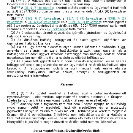
31. §
(1)
A Hatóság eljárásainak ügyintézési határideje – amennyiben e
törvény eltérő szabályokat nem állapít meg – hatvan nap.
134
(1a)
A
95. § (3) bekezdés
e szerinti eljárás esetén az ügyintézési határidőt
az (EU) 2024/1309 európai parlamenti és tanácsi rendelet 7. cikk (6) bekezdése
tartalmazza.
135
(1b)
A
83/B. § (1) bekezdés
e, a
93/A. § (3) bekezdés
e, a
93/B. § (3)
bekezdés
e, a
94. § (2g) bekezdés
e és a
99/C. § (1) bekezdés
e szerinti jogvitás
eljárások esetén az ügyintézési határidőt az (EU) 2024/1309 európai parlamenti
és tanácsi rendelet 13. cikk
(2) bekezdés
e tartalmazza.
(2)
Az érdekeltekkel történő egyeztetést igénylő eljárásokban az ügyintézési
határidő kilencven nap.
(3)
Az általános hatósági felügyeleti és piacfelügyeleti eljárásban az
ügyintézési határidő kilencven nap.
(4)
Ha az ügy érdemi eldöntése olyan kérdés előzetes elbírálásától függ,
amelyben az eljárás más szerv hatáskörébe tartozik, vagy ugyanannak a
hatóságnak az adott üggyel szorosan összefüggő más hatósági döntése nélkül
megalapozottan nem dönthető el, a hatóság az eljárást felfüggeszti.
(5)
Az eljárás felfüggesztésekor minden határidő megszakad, és az eljárás
felfüggesztésének megszüntetésekor az ügyintézési határidő kivételével újra
kezdődik. A felfüggesztés időtartama alatt megtett valamennyi eljárási
cselekmény hatálytalan, kivéve azokat, amelyek a felfüggesztési ok
megszüntetésére irányulnak.
Kérelem
136
32. §
(1)
Az ügyfél kérelmét a Hatóság által e célra rendszeresített
nyomtatványon – elektronikus kapcsolattartás esetén elektronikus űrlapon –
köteles benyújtani. A kérelem kormányablaknál nem terjeszthető elő.
137
(2)
Amennyiben a fogyasztó kérelmét nem űrlapon nyújtja be a Hatóság
nyolc napon belül – megfelelő határidő megjelölése és a mulasztás
jogkövetkezményeire történő felhívás mellett – felhívhatja a kérelem megfelelő
űrlapon történő benyújtására. E felhívás nem teljesítése esetén a Hatóság a
kérelmet visszautasíthatja, kivéve, ha az űrlap kitölthető és letölthető változata a
hiánypótlás teljesítésére meghatározott határidőn belül nem volt közzétéve.
Iratok megtekintése, törvény által védett titok