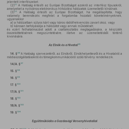
jelentett interfészeket.
93
(2)
A Hatóság értesíti az Európai Bizottságot azokról az interfész típusokról,
amelyeket a nyilvános elektronikus hírközlési hálózatok üzemeltetői kínálnak.
94
(3)
A Hatóság értesíti az Európai Bizottságot, ha megállapította, hogy
valamely berendezés megfelel a forgalomba hozatali követelményeknek,
ugyanakkor
a)
a hálózatban súlyos kárt vagy káros rádiófrekvenciás zavart okoz, vagy
b)
károsan befolyásolja a hálózatot vagy annak működését,
és ezért felhatalmazást adott a csatlakoztatás megtagadására, a készülék
összeköttetésének megszüntetésére, illetve az üzemeltetésből történő
kivonására.
95
Az Elnök és a Hivatal
96
14. §
A Hatóság szervezetéről, az Elnökről, Elnökhelyettesről és a Hivatalról a
médiaszolgáltatásokról és tömegkommunikációról szóló törvény rendelkezik.
97
14/A. §
98
15. §
99
16. §
100
17. §
101
17/A. §
102
18. §
103
18/A. §
104
19. §
Együttműködés a Gazdasági Versenyhivatallal
105