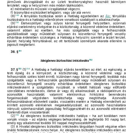
járművek átvizsgálását és az üzleti tevékenységhez használt bármilyen
területet, vagy a helyszínen más módon tájékozódni,
e)
méréseket és műszaki vizsgálatokat végezni,
f)
bizonyítási eszközöket lefoglalni, vagy zár alá venni.
149
(8)
A tényállás tisztázása során a Hatóság egyebekben az
Ákr.
tényállás
tisztázására és a hatósági ellenőrzésre vonatkozó szabályait is alkalmazhatja.
150
(9)
Életveszéllyel vagy súlyos kárral fenyegető helyzetben, azonnali
eljárási cselekmény elvégzése és a közbiztonság, a közrend védelme érdekében,
valamint abban az esetben, ha más szolgáltatók vagy a felhasználók
gazdálkodását vagy működését súlyosan és közvetlenül fenyegető veszély
elhárítása érdekében szükséges, a Hatóság a helyszíni szemlét a lezárt terület,
épület, helyiség felnyitásával, az ott tartózkodó személyek akarata ellenére is
jogosult megtartani.
151
36. §
152
Ideiglenes biztosítási intézkedés
153
154
37. §
(1)
A Hatóság a hatósági eljárás keretében az élet, az egészség, a
testi épség és a környezet, a közbiztonság, a közrend védelme vagy a
felhasználók széles körét érintő, különösen nagy kárral fenyegető, továbbá más
szolgáltatók vagy a felhasználók gazdálkodását vagy működését súlyosan és
közvetlenül fenyegető veszély elhárítása érdekében ideiglenes biztosítási
intézkedésként a szolgáltatás nyújtását, a vitatott hálózati vagy előfizetői
szerződéses rendelkezés, illetve ár vagy díj alkalmazását, a rádióspektrum és
azonosítók használatát, valamint elektronikus hírközlési berendezés
forgalmazását végzésben korlátozhatja vagy megtilthatja. Azonosító
felhasználásával elkövetett csalás, visszaélés esetén a Hatóság elrendelheti az
érintett azonosító elérésének megakadályozását, az azonosító használatára
irányuló számhasználati jogosultság felfüggesztését és az azonosító eléréséért
fizetendő díjak visszatartását.
155
(2)
Az ideiglenes biztosítási intézkedés hatálya – ha azt korábban nem
vonják vissza – az eljárás végleges befejezéséig, de legfeljebb 90 napig tart,
amely egy alkalommal további 90 nappal meghosszabbítható.
(3)
A Hivatal ideiglenes biztosítási intézkedés tárgyában hozott végzése ellen
önálló fellebbezésnek nincs helye. Az ideiglenes biztosítási intézkedés ellen az