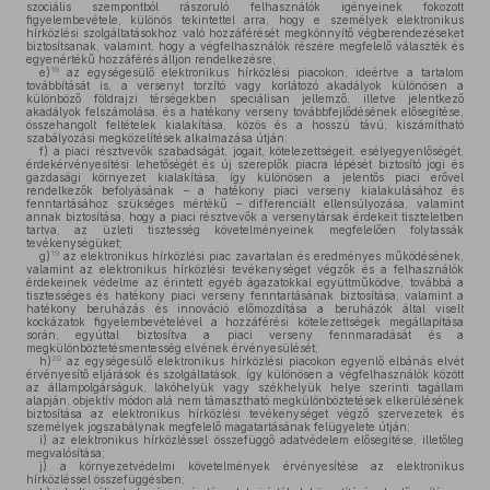
szociális szempontból rászoruló felhasználók igényeinek fokozott
figyelembevétele, különös tekintettel arra, hogy e személyek elektronikus
hírközlési szolgáltatásokhoz való hozzáférését megkönnyítő végberendezéseket
biztosítsanak, valamint, hogy a végfelhasználók részére megfelelő választék és
egyenértékű hozzáférés álljon rendelkezésre;
18
e)
az egységesülő elektronikus hírközlési piacokon, ideértve a tartalom
továbbítását is, a versenyt torzító vagy korlátozó akadályok különösen a
különböző földrajzi térségekben speciálisan jellemző, illetve jelentkező
akadályok felszámolása, és a hatékony verseny továbbfejlődésének elősegítése,
összehangolt feltételek kialakítása, közös és a hosszú távú, kiszámítható
szabályozási megközelítések alkalmazása útján;
f)
a piaci résztvevők szabadságát, jogait, kötelezettségeit, esélyegyenlőségét,
érdekérvényesítési lehetőségét és új szereplők piacra lépését biztosító jogi és
gazdasági környezet kialakítása, így különösen a jelentős piaci erővel
rendelkezők befolyásának – a hatékony piaci verseny kialakulásához és
fenntartásához szükséges mértékű – differenciált ellensúlyozása, valamint
annak biztosítása, hogy a piaci résztvevők a versenytársak érdekeit tiszteletben
tartva, az üzleti tisztesség követelményeinek megfelelően folytassák
tevékenységüket;
19
g)
az elektronikus hírközlési piac zavartalan és eredményes működésének,
valamint az elektronikus hírközlési tevékenységet végzők és a felhasználók
érdekeinek védelme az érintett egyéb ágazatokkal együttműködve, továbbá a
tisztességes és hatékony piaci verseny fenntartásának biztosítása, valamint a
hatékony beruházás és innováció előmozdítása a beruházók által viselt
kockázatok figyelembevételével a hozzáférési kötelezettségek megállapítása
során, egyúttal biztosítva a piaci verseny fennmaradását és a
megkülönböztetésmentesség elvének érvényesülését;
20
h)
az egységesülő elektronikus hírközlési piacokon egyenlő elbánás elvét
érvényesítő eljárások és szolgáltatások, így különösen a végfelhasználók között
az állampolgárságuk, lakóhelyük vagy székhelyük helye szerinti tagállam
alapján, objektív módon alá nem támasztható megkülönböztetések elkerülésének
biztosítása az elektronikus hírközlési tevékenységet végző szervezetek és
személyek jogszabálynak megfelelő magatartásának felügyelete útján;
i)
az elektronikus hírközléssel összefüggő adatvédelem elősegítése, illetőleg
megvalósítása;
j)
a környezetvédelmi követelmények érvényesítése az elektronikus
hírközléssel összefüggésben;