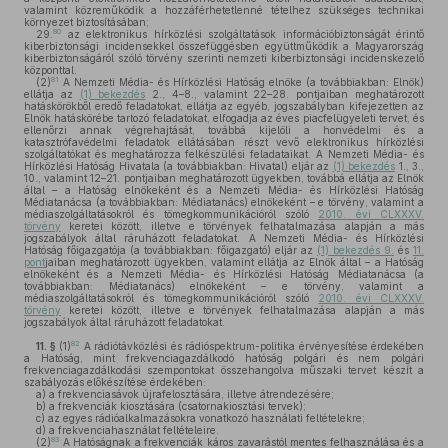
valamint közreműködik a hozzáférhetetlenné tételhez szükséges technikai
környezet biztosításában;
80
29.
az elektronikus hírközlési szolgáltatások információbiztonságát érintő
kiberbiztonsági incidensekkel összefüggésben együttműködik a Magyarország
kiberbiztonságáról szóló törvény szerinti nemzeti kiberbiztonsági incidenskezelő
központtal.
81
(2)
A Nemzeti Média- és Hírközlési Hatóság elnöke (a továbbiakban: Elnök)
ellátja az
(1) bekezdés
2., 4–8., valamint 22–28. pontjaiban meghatározott
hatáskörökből eredő feladatokat, ellátja az egyéb, jogszabályban kifejezetten az
Elnök hatáskörébe tartozó feladatokat, elfogadja az éves piacfelügyeleti tervet, és
ellenőrzi annak végrehajtását, továbbá kijelöli a honvédelmi és a
katasztrófavédelmi feladatok ellátásában részt vevő elektronikus hírközlési
szolgáltatókat és meghatározza felkészülési feladataikat. A Nemzeti Média- és
Hírközlési Hatóság Hivatala (a továbbiakban: Hivatal) eljár az
(1) bekezdés
1., 3.,
10., valamint 12–21. pontjaiban meghatározott ügyekben, továbbá ellátja az Elnök
által – a Hatóság elnökeként és a Nemzeti Média- és Hírközlési Hatóság
Médiatanácsa (a továbbiakban: Médiatanács) elnökeként – e törvény, valamint a
médiaszolgáltatásokról és tömegkommunikációról szóló
2010. évi CLXXXV.
törvény
keretei között, illetve e törvények felhatalmazása alapján a más
jogszabályok által ráruházott feladatokat. A Nemzeti Média- és Hírközlési
Hatóság főigazgatója (a továbbiakban: főigazgató) eljár az
(1) bekezdés 9.
és
11.
pont
jaiban meghatározott ügyekben, valamint ellátja az Elnök által – a Hatóság
elnökeként és a Nemzeti Média- és Hírközlési Hatóság Médiatanácsa (a
továbbiakban: Médiatanács) elnökeként – e törvény, valamint a
médiaszolgáltatásokról és tömegkommunikációról szóló
2010. évi CLXXXV.
törvény
keretei között, illetve e törvények felhatalmazása alapján a más
jogszabályok által ráruházott feladatokat.
82
11. §
(1)
A rádiótávközlési és rádióspektrum-politika érvényesítése érdekében
a Hatóság, mint frekvenciagazdálkodó hatóság polgári és nem polgári
frekvenciagazdálkodási szempontokat összehangolva műszaki tervet készít a
szabályozás előkészítése érdekében:
a)
a frekvenciasávok újrafelosztására, illetve átrendezésére;
b)
a frekvenciák kiosztására (csatornakiosztási tervek);
c)
az egyes rádióalkalmazásokra vonatkozó használati feltételekre;
d)
a frekvenciahasználat feltételeire.
83
(2)
A Hatóságnak a frekvenciák káros zavarástól mentes felhasználása és a