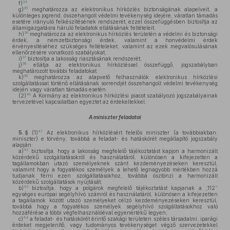
34
f)
35
g)
meghatározza az elektronikus hírközlés biztonságának alapelveit, a
különleges jogrend, összehangolt védelmi tevékenység idejére, váratlan támadás
esetére irányuló felkészítésének rendszerét, ezzel összefüggésben biztosítja az
államigazgatásra háruló feladatok ellátásának feltételeit,
36
h)
meghatározza az elektronikus hírközlés területén a védelmi és biztonsági
érdek, a nemzetbiztonsági érdek, valamint a honvédelmi érdek
érvényesítéséhez szükséges feltételeket, valamint az ezek megvalósulásának
ellenőrzésére vonatkozó szabályokat,
37
i)
biztosítja a lakosság riasztásának rendszerét;
38
j)
ellátja az elektronikus hírközléssel összefüggő, jogszabályban
meghatározott további feladatokat.
39
k)
meghatározza az alapvető felhasználók elektronikus hírközlési
szolgáltatással történő ellátásának sorrendjét összehangolt védelmi tevékenység
idején vagy váratlan támadás esetén.
40
(2)
A Kormány az elektronikus hírközlési piacot szabályozó jogszabályainak
tervezetével kapcsolatban egyeztet az érdekeltekkel.
A miniszter feladatai
41
5. §
(1)
Az elektronikus hírközlésért felelős miniszter (a továbbiakban:
miniszter) e törvény, továbbá a feladat- és hatáskörét megállapító jogszabály
alapján:
42
a)
biztosítja, hogy a lakosság megfelelő tájékoztatást kapjon a harmonizált
közérdekű szolgáltatásokról és használatáról, különösen a kifejezetten a
tagállamokban utazó személyeknek szánt kezdeményezéseken keresztül,
valamint hogy a fogyatékos személyek a lehető legnagyobb mértékben hozzá
tudjanak férni ezen szolgáltatásokhoz, továbbá ösztönzi a harmonizált
közérdekű szolgáltatások nyújtását;
43
b)
biztosítja, hogy a polgárok megfelelő tájékoztatást kapjanak a „112”
egységes európai segélyhívó számról és használatáról, különösen a kifejezetten
a tagállamok között utazó személyeket célzó kezdeményezéseken keresztül,
továbbá hogy a fogyatékos személyek segélyhívó szolgáltatásokhoz való
hozzáférése a többi végfelhasználóéval egyenértékű legyen;
44
c)
a feladat- és hatáskörét érintő szakági területen széles társadalmi, iparági
érdeket megjelenítő, vagy tudományos tevékenységet végző szervezetekkel