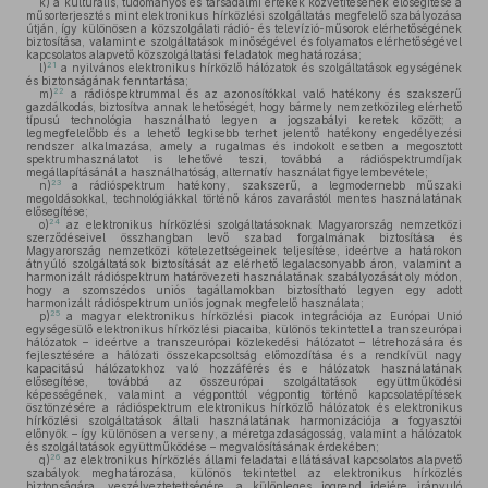
k)
a kulturális, tudományos és társadalmi értékek közvetítésének elősegítése a
műsorterjesztés mint elektronikus hírközlési szolgáltatás megfelelő szabályozása
útján, így különösen a közszolgálati rádió- és televízió-műsorok elérhetőségének
biztosítása, valamint e szolgáltatások minőségével és folyamatos elérhetőségével
kapcsolatos alapvető közszolgáltatási feladatok meghatározása;
21
l)
a nyilvános elektronikus hírközlő hálózatok és szolgáltatások egységének
és biztonságának fenntartása;
22
m)
a rádióspektrummal és az azonosítókkal való hatékony és szakszerű
gazdálkodás, biztosítva annak lehetőségét, hogy bármely nemzetközileg elérhető
típusú technológia használható legyen a jogszabályi keretek között; a
legmegfelelőbb és a lehető legkisebb terhet jelentő hatékony engedélyezési
rendszer alkalmazása, amely a rugalmas és indokolt esetben a megosztott
spektrumhasználatot is lehetővé teszi, továbbá a rádióspektrumdíjak
megállapításánál a használhatóság, alternatív használat figyelembevétele;
23
n)
a rádióspektrum hatékony, szakszerű, a legmodernebb műszaki
megoldásokkal, technológiákkal történő káros zavarástól mentes használatának
elősegítése;
24
o)
az elektronikus hírközlési szolgáltatásoknak Magyarország nemzetközi
szerződéseivel összhangban levő szabad forgalmának biztosítása és
Magyarország nemzetközi kötelezettségeinek teljesítése, ideértve a határokon
átnyúló szolgáltatások biztosítását az elérhető legalacsonyabb áron, valamint a
harmonizált rádióspektrum határövezeti használatának szabályozását oly módon,
hogy a szomszédos uniós tagállamokban biztosítható legyen egy adott
harmonizált rádióspektrum uniós jognak megfelelő használata;
25
p)
a magyar elektronikus hírközlési piacok integrációja az Európai Unió
egységesülő elektronikus hírközlési piacaiba, különös tekintettel a transzeurópai
hálózatok – ideértve a transzeurópai közlekedési hálózatot – létrehozására és
fejlesztésére a hálózati összekapcsoltság előmozdítása és a rendkívül nagy
kapacitású hálózatokhoz való hozzáférés és e hálózatok használatának
elősegítése, továbbá az összeurópai szolgáltatások együttműködési
képességének, valamint a végponttól végpontig történő kapcsolatépítések
ösztönzésére a rádióspektrum elektronikus hírközlő hálózatok és elektronikus
hírközlési szolgáltatások általi használatának harmonizációja a fogyasztói
előnyök – így különösen a verseny, a méretgazdaságosság, valamint a hálózatok
és szolgáltatások együttműködése – megvalósításának érdekében;
26
q)
az elektronikus hírközlés állami feladatai ellátásával kapcsolatos alapvető
szabályok meghatározása, különös tekintettel az elektronikus hírközlés
biztonságára, veszélyeztetettségére, a különleges jogrend idejére irányuló