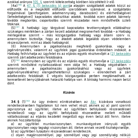
azokkal arányos
105. §
szerinti kötelezettség körében közzétételt ír elő.
140
(4a)
A
47. § (1) bekezdés b) pont
ja alapján szolgáltatott adatok közül az
előfizetők és a megkötött előfizetői szerződések számával, a szolgáltatás
forgalmával (percforgalom, adatmennyiség, darabszám) és elérhetőségével
(lefedettségével) kapcsolatos statisztikai adatok, továbbá ezen adatok bármely
további megbontás, csoportosítás szerinti részadatai nem minősíthetők üzleti
titoknak.
141
(5)
A hatósági ügy tárgyával kapcsolatos tevékenységeik ellátásához
szükséges mértékben a zártan kezelt adatokat megismerheti továbbá – a Hatóság
mérlegelése szerint – más közigazgatási hatóság vagy állami szerv is,
amennyiben biztosítja, hogy az átadott adatok legalább olyan védelemben
részesüljenek, mint az átadó hatóságnál.
(6)
Amennyiben a jogalkalmazás megfelelő gyakorlása, vagy a
jogérvényesítés, valamint az ügyfelek jogai gyakorlása érdekében indokolt, a
Hatóság felhívhatja az ügyfelet és az eljárás egyéb résztvevőjét a
(2) bekezdés
szerinti zárt adatkezelés feloldására.
142
(7)
Amennyiben az ügyfél és az eljárás egyéb résztvevője a
(2) bekezdés
szerinti minősítést nyilatkozatával nem oldja fel, a Hatóság végzésében –
amennyiben a jogalkalmazás gyakorlásához vagy az ügyfelek
jogérvényesítéséhez elengedhetetlenül szükséges – elrendelheti a zárt
adatkezelés feloldását. E végzés közigazgatási perben megtámadható, a
keresetlevél benyújtásának halasztó hatálya van. A bíróság harminc napon belül
dönt.
Kizárás
143
34. §
(1)
Az ügy érdemi elintézésében az
Ákr.
kizárásra vonatkozó
rendelkezéseiben foglaltakon túl nem vehet részt, akinek az a) pont szerinti
jogviszonya az ügyféllel, illetve az ügyfélben befolyásoló részesedéssel
rendelkező vagy az ügyfél befolyásoló részesedése mellett működő
vállalkozással az eljárás kezdetét megelőző egy éven belül állt fenn, illetve
akinek hozzátartozója
a)
az ügyféllel munkaviszonyban, munkavégzésre irányuló egyéb
jogviszonyban vagy tagsági viszonyban áll, illetve annak vezető tisztségviselője,
b)
az ügyfélben tulajdoni részesedéssel rendelkezik,
c)
olyan magánszeméllyel, jogi személlyel vagy jogi személyiség nélküli