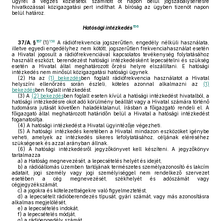
ügyfél a végzés közlésétől számított öt napon belül jogszabálysértésre
hivatkozással közigazgatási pert indíthat. A bíróság az ügyben tizenöt napon
belül határoz.
156
Hatósági intézkedés
157
158
37/A. §
(1)
A rádiófrekvencia jogszerűtlen, engedély nélküli használata,
illetve egyedi engedélyhez nem kötött, jogszerűtlen frekvenciahasználat esetén
a Hivatal jogosult a rádiófrekvenciával kapcsolatos tevékenység folytatásához
használt eszközt, berendezést hatósági intézkedésként lepecsételni és szükség
esetén a Hivatal által meghatározott őrzési helyre elszállítani. E hatósági
intézkedés nem minősül közigazgatási hatósági ügynek.
(2)
Ha az
(1) bekezdés
ben foglalt rádiófrekvencia használatot a Hivatal
helyszíni ellenőrzés során észleli, köteles azonnal alkalmazni az
(1)
bekezdés
ben foglalt intézkedést.
(3)
A
(2) bekezdés
ben foglalt eseten kívül a hatósági intézkedést hivatalból, a
hatósági intézkedésre okot adó körülmény beálltát vagy a Hivatal számára történő
tudomásra jutását követően haladéktalanul, írásban a főigazgató rendeli el. A
főigazgató által meghatározott határidőn belül a Hivatal a hatósági intézkedést
foganatosítja.
(4)
A hatósági intézkedést a Hivatal ügyintézője végezheti.
(5)
A hatósági intézkedés keretében a Hivatal mindazon eszközöket igénybe
veheti, amelyek az intézkedés sikeres lefolytatásához, céljának eléréséhez
szükségesek és azzal arányban állnak.
(6)
A hatósági intézkedésről jegyzőkönyvet kell készíteni. A jegyzőkönyv
tartalmazza
a)
a Hatóság megnevezését, a lepecsételés helyét és idejét,
b)
a rádióállomás üzemben tartójának természetes személyazonosító és lakcím
adatait, jogi személy vagy jogi személyiséggel nem rendelkező szervezet
esetében a cég megnevezését, székhelyét és adószámát vagy
cégjegyzékszámát,
c)
a jogokra és kötelezettségekre való figyelmeztetést,
d)
a lepecsételt rádióberendezés típusát, gyári számát, vagy más azonosításra
alkalmas megjelölését,
e)
a lepecsételés indokát,
f)
a lepecsételés módját,
g)
a rádióengedély számát,