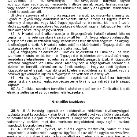
szervezettel áll munkaviszonyban, munkavégzésre irányuló egyéb
jogviszonyban vagy tagsági viszonyban, illetve annak vezető tisztségviselője,
vagy abban tulajdoni részesedéssel rendelkezik, amely az ügyféllel rendszeres
üzleti kapcsolatban áll,
d)
olyan szervezettel áll munkavégzésre irányuló jogviszonyban, amely az
ügyfél felügyelő vagy alárendelt szervezete, illetve, amely az ügyfél részére
valamely támogatást, vagy kizárólagos jogosítványt biztosított, ide nem értve a
Médiaszolgáltatás-támogató és Vagyonkezelő Alappal vagy a Hatósággal fennálló
munkavégzésre irányuló jogviszonyt.
(2)
A Hivatal eljáró alkalmazottja a főigazgatónak haladéktalanul köteles
bejelenteni, ha vele szemben kizárási ok áll fenn. A Hivatal eljáró alkalmazottja
a bejelentés elmulasztásáért vagy késedelmes teljesítéséért fegyelmi és anyagi
felelősséggel tartozik. A Hivatal alkalmazottjának kizárásáról a főigazgató dönt és
szükség esetén kijelöli a Hivatal eljáró alkalmazottját.
(3)
A főigazgató haladéktalanul köteles bejelenteni az Elnöknek, ha vele
szemben kizárási ok áll fenn. A főigazgató a bejelentés elmulasztásáért vagy
késedelmes teljesítéséért fegyelmi és anyagi felelősséggel tartozik. A főigazgató
kizárása tárgyában az Elnök dönt. Amennyiben a főigazgatóval szemben a
kizárási ok fennáll, döntésében az Elnök mérlegeli, hogy az adott ügyben a
főigazgató jár el azzal, hogy döntését köteles megküldeni az Elnöknek vagy a
hatáskör gyakorlására kijelöli a főigazgató-helyettesek valamelyikét.
(4)
Ha az ügyfél nyilvánvalóan alaptalanul tesz kizárásra irányuló
bejelentést, a kizárást megtagadó végzésben e törvény szerinti eljárási bírsággal
sújtható.
(5)
Az Elnökkel szemben fennálló kizárási ok esetében az Elnök által kijelölt
elnökhelyettes jár el az ügy érdemi elintézésében.
A tényállás tisztázása
35. §
(1)
A Hatóság jogosult az elektronikus hírközlési tevékenységgel,
szolgáltatással kapcsolatos – akár törvény által védett titkot vagy külön jogszabály
felhatalmazása alapján minősített adatot is magában foglaló – adatot tartalmazó
valamennyi eszközt, iratot, dokumentumot megtekinteni, megvizsgálni, azokról
másolatot, kivonatot készíteni.
(2)
A Hatóság az ügyfelet, az eljárás egyéb résztvevőit, valamint azok
megbízottait, alkalmazottait, vagy az ügyféllel és az eljárás egyéb résztvevőivel
egyéb jogviszonyban állókat adatszolgáltatásra, illetve szóban vagy írásban a