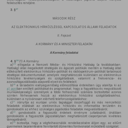
felkészítés rendjére.
27
3. §
MÁSODIK RÉSZ
AZ ELEKTRONIKUS HÍRKÖZLÉSSEL KAPCSOLATOS ÁLLAMI FELADATOK
II. Fejezet
A KORMÁNY ÉS A MINISZTER FELADATAI
A Kormány feladatai
28
4. §
(1)
A Kormány:
29
a)
elfogadja a Nemzeti Média- és Hírközlési Hatóság (a továbbiakban:
Hatóság) által megalkotott stratégiák és ágazati politikák mentén a Hatóság által
előkészített elektronikus hírközlés-politikát és rádióspektrum-politikát tartalmazó
stratégiai dokumentumokat, amelyek meghatározzák különösen az elektronikus
hírközlési tevékenységek és szolgáltatások, valamint a frekvencia- és
azonosítógazdálkodás alapvető elveit és feltételeit;
30
b)
a társadalmi esélyegyenlőség előmozdítása érdekében úgy alakítja ki az
a) pont
ban említett politikákat és programokat, hogy a fogyatékos és megváltozott
munkaképességű személyek a többi felhasználó számára biztosítottal azonos
szinten férhessenek hozzá az elektronikus hírközlési szolgáltatásokhoz,
különösen a nyilvánosan elérhető telefonszolgáltatáshoz;
31
c)
irányítja az európai uniós tagsággal összefüggő és más nemzetközi
feladatok ellátását az elektronikus hírközlés és informatika területén és
gondoskodik az ehhez szükséges jogalkotási feladatok megvalósításáról;
32
d)
gondoskodik a fogyasztói érdekek érvényre juttatásáról, önállóan
gondoskodik a fogyasztók jogszabályban meghatározott csoportjainak kivételes
támogatásáról;
33
e)
biztosítja, hogy a végfelhasználók rendelkezésére álljon egy, az eltűnt
gyermekek bejelentésére fenntartott díjmentes forróvonalat működtető szolgálat;