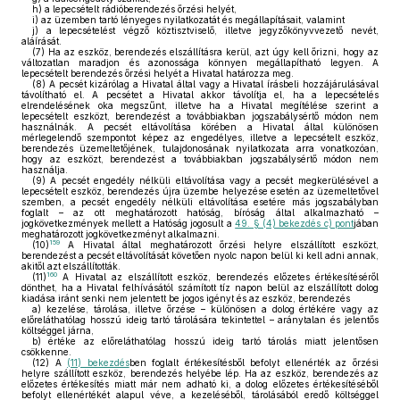
h)
a lepecsételt rádióberendezés őrzési helyét,
i)
az üzemben tartó lényeges nyilatkozatát és megállapításait, valamint
j)
a lepecsételést végző köztisztviselő, illetve jegyzőkönyvvezető nevét,
aláírását.
(7)
Ha az eszköz, berendezés elszállításra kerül, azt úgy kell őrizni, hogy az
változatlan maradjon és azonossága könnyen megállapítható legyen. A
lepecsételt berendezés őrzési helyét a Hivatal határozza meg.
(8)
A pecsét kizárólag a Hivatal által vagy a Hivatal írásbeli hozzájárulásával
távolítható el. A pecsétet a Hivatal akkor távolítja el, ha a lepecsételés
elrendelésének oka megszűnt, illetve ha a Hivatal megítélése szerint a
lepecsételt eszközt, berendezést a továbbiakban jogszabálysértő módon nem
használnák. A pecsét eltávolítása körében a Hivatal által különösen
mérlegelendő szempontot képez az engedélyes, illetve a lepecsételt eszköz,
berendezés üzemeltetőjének, tulajdonosának nyilatkozata arra vonatkozóan,
hogy az eszközt, berendezést a továbbiakban jogszabálysértő módon nem
használja.
(9)
A pecsét engedély nélküli eltávolítása vagy a pecsét megkerülésével a
lepecsételt eszköz, berendezés újra üzembe helyezése esetén az üzemeltetővel
szemben, a pecsét engedély nélküli eltávolítása esetére más jogszabályban
foglalt – az ott meghatározott hatóság, bíróság által alkalmazható –
jogkövetkezmények mellett a Hatóság jogosult a
49. § (4) bekezdés c) pont
jában
meghatározott jogkövetkezményt alkalmazni.
159
(10)
A Hivatal által meghatározott őrzési helyre elszállított eszközt,
berendezést a pecsét eltávolítását követően nyolc napon belül ki kell adni annak,
akitől azt elszállították.
160
(11)
A Hivatal az elszállított eszköz, berendezés előzetes értékesítéséről
dönthet, ha a Hivatal felhívásától számított tíz napon belül az elszállított dolog
kiadása iránt senki nem jelentett be jogos igényt és az eszköz, berendezés
a)
kezelése, tárolása, illetve őrzése – különösen a dolog értékére vagy az
előreláthatólag hosszú ideig tartó tárolására tekintettel – aránytalan és jelentős
költséggel járna,
b)
értéke az előreláthatólag hosszú ideig tartó tárolás miatt jelentősen
csökkenne.
(12)
A
(11) bekezdés
ben foglalt értékesítésből befolyt ellenérték az őrzési
helyre szállított eszköz, berendezés helyébe lép. Ha az eszköz, berendezés az
előzetes értékesítés miatt már nem adható ki, a dolog előzetes értékesítéséből
befolyt ellenértékét alapul véve, a kezeléséből, tárolásából eredő költséggel