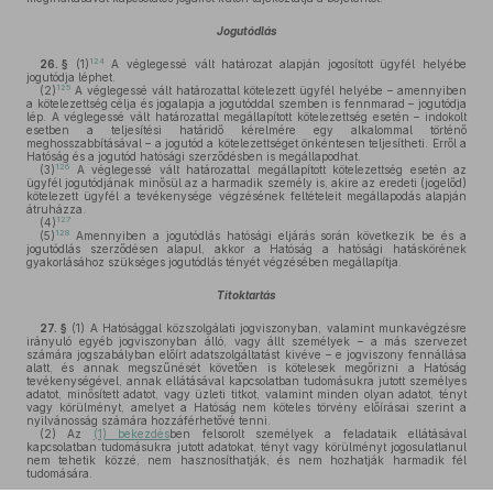
Jogutódlás
124
26. §
(1)
A véglegessé vált határozat alapján jogosított ügyfél helyébe
jogutódja léphet.
125
(2)
A véglegessé vált határozattal kötelezett ügyfél helyébe – amennyiben
a kötelezettség célja és jogalapja a jogutóddal szemben is fennmarad – jogutódja
lép. A véglegessé vált határozattal megállapított kötelezettség esetén – indokolt
esetben a teljesítési határidő kérelmére egy alkalommal történő
meghosszabbításával – a jogutód a kötelezettséget önkéntesen teljesítheti. Erről a
Hatóság és a jogutód hatósági szerződésben is megállapodhat.
126
(3)
A véglegessé vált határozattal megállapított kötelezettség esetén az
ügyfél jogutódjának minősül az a harmadik személy is, akire az eredeti (jogelőd)
kötelezett ügyfél a tevékenysége végzésének feltételeit megállapodás alapján
átruházza.
127
(4)
128
(5)
Amennyiben a jogutódlás hatósági eljárás során következik be és a
jogutódlás szerződésen alapul, akkor a Hatóság a hatósági hatáskörének
gyakorlásához szükséges jogutódlás tényét végzésében megállapítja.
Titoktartás
27. §
(1)
A Hatósággal közszolgálati jogviszonyban, valamint munkavégzésre
irányuló egyéb jogviszonyban álló, vagy állt személyek – a más szervezet
számára jogszabályban előírt adatszolgáltatást kivéve – e jogviszony fennállása
alatt, és annak megszűnését követően is kötelesek megőrizni a Hatóság
tevékenységével, annak ellátásával kapcsolatban tudomásukra jutott személyes
adatot, minősített adatot, vagy üzleti titkot, valamint minden olyan adatot, tényt
vagy körülményt, amelyet a Hatóság nem köteles törvény előírásai szerint a
nyilvánosság számára hozzáférhetővé tenni.
(2)
Az
(1) bekezdés
ben felsorolt személyek a feladataik ellátásával
kapcsolatban tudomásukra jutott adatokat, tényt vagy körülményt jogosulatlanul
nem tehetik közzé, nem hasznosíthatják, és nem hozhatják harmadik fél
tudomására.