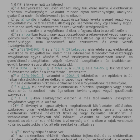
2
1. §
(1)
E törvény hatálya kiterjed
3
a)
a Magyarország területén végzett vagy területére irányuló elektronikus
hírközlési tevékenységre, valamint minden olyan tevékenységre, amelynek
gyakorlása során rádiófrekvenciás jel keletkezik,
b)
az
a) pont
ban foglalt, vagy azzal összefüggő tevékenységet végző vagy
szolgáltatást nyújtó természetes, illetőleg jogi személyre vagy jogi személyiséggel
nem rendelkező más szervezetre és ezek vezető tisztségviselőire,
4
c)
a felhasználókra, a végfelhasználókra, a fogyasztókra és az előfizetőkre,
5
d)
az
a) pont
ban foglalt vagy azzal összefüggő tevékenységet végző vagy azt
igénybe vevő belföldi vagy külföldi természetes, illetve jogi személyre vagy jogi
személyiséggel nem rendelkező más szervezetre és ezek vezető
tisztségviselőire,
6
e)
a
159/B–159/D. §
és a
182. § (3) bekezdés
tekintetében az elektronikus
kereskedelmi szolgáltatások, valamint az információs társadalommal összefüggő
szolgáltatások egyes kérdéseiről szóló törvényben meghatározott kereső- és
gyorsítótárolás-szolgáltatást végző közvetítő szolgáltatókra (a továbbiakban
együtt: kereső- és gyorsítótár-szolgáltatók),
7
f)
a
83/A. §
, a
83/B. §
, a
93/A. §
, a
93/B. §
és a
94–95. §
tekintetében a
hálózatüzemeltetőre és a közszférabeli szervezetre,
8
g)
a
99/A–99/C. §
, valamint a
100/A. §
tekintetében az épületen belüli
fizikai infrastruktúrával rendelkezni jogosult személyre,
9
h)
az elektronikus hírközlési építmény építési folyamatának résztvevőjére,
10
i)
a
47. §
tekintetében az elektronikus hírközlési iparágban vagy ahhoz
közvetlenül kapcsolódó más ágazatban tevékenységet végző gazdálkodó
szervezetre,
11
j)
a
61. §
-ban szabályozott esetben a más tagállamban letelepedett
szolgáltatóra vagy vállalkozásra.
12
(2)
E törvényt a jogszabályban meghatározott közfeladatok ellátásához
szükséges olyan elektronikus hírközlő hálózat esetén, amely nyilvános
elektronikus hírközlő hálózattól fizikailag vagy logikailag elkülönített (a
továbbiakban: kormányzati célú hálózat), valamint az ilyen hálózatokkal
kapcsolatos elektronikus hírközlési tevékenység tekintetében a rájuk vonatkozó
külön jogszabályokban foglalt eltérésekkel kell alkalmazni.
13
2. §
E törvény céljai és alapelvei:
14
a)
az elektronikus hírközlő infrastruktúra fejlesztését és az elektronikus
hírközlési szolgáltatások, végberendezések és új technológiák elterjedését