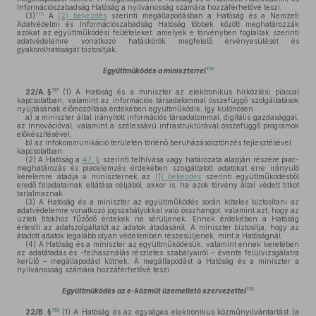
Információszabadság Hatóság a nyilvánosság számára hozzáférhetővé teszi.
115
(3)
A
(2) bekezdés
szerinti megállapodásban a Hatóság és a Nemzeti
Adatvédelmi és Információszabadság Hatóság többek között meghatározzák
azokat az együttműködési feltételeket, amelyek e törvényben foglaltak szerinti
adatvédelemre vonatkozó hatáskörök megfelelő érvényesülését és
gyakorolhatóságát biztosítják.
116
Együttműködés a miniszterrel
117
22/A. §
(1)
A Hatóság és a miniszter az elektronikus hírközlési piaccal
kapcsolatban, valamint az információs társadalommal összefüggő szolgáltatások
nyújtásának előmozdítása érdekében együttműködik, így különösen
a)
a miniszter által irányított információs társadalommal, digitális gazdasággal,
az innovációval, valamint a szélessávú infrastruktúrával összefüggő programok
előkészítésével,
b)
az infokommunikáció területén történő beruházásösztönzés fejlesztésével
kapcsolatban.
(2)
A Hatóság a
47. §
szerinti felhívása vagy határozata alapján részére piac-
meghatározás és piacelemzés érdekében szolgáltatott adatokat erre irányuló
kérelemre átadja a miniszternek az
(1) bekezdés
szerinti együttműködésből
eredő feladatainak ellátása céljából, akkor is, ha azok törvény által védett titkot
tartalmaznak.
(3)
A Hatóság és a miniszter az együttműködés során köteles biztosítani az
adatvédelemre vonatkozó jogszabályokkal való összhangot, valamint azt, hogy az
üzleti titokhoz fűződő érdekek ne sérüljenek. Ennek érdekében a Hatóság
értesíti az adatszolgáltatót az adatok átadásáról. A miniszter biztosítja, hogy az
átadott adatok legalább olyan védelemben részesüljenek, mint a Hatóságnál.
(4)
A Hatóság és a miniszter az együttműködésük, valamint ennek keretében
az adatátadás és -felhasználás részletes szabályairól – évente felülvizsgálatra
kerülő – megállapodást kötnek. A megállapodást a Hatóság és a miniszter a
nyilvánosság számára hozzáférhetővé teszi.
118
Együttműködés az e-közműt üzemeltető szervezettel
119
22/B. §
(1)
A Hatóság és az egységes elektronikus közműnyilvántartást (a