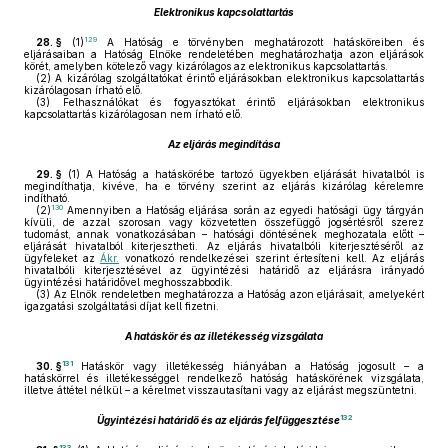
Elektronikus kapcsolattartás
129
28. §
(1)
A Hatóság e törvényben meghatározott hatásköreiben és
eljárásaiban a Hatóság Elnöke rendeletében meghatározhatja azon eljárások
körét, amelyben kötelező vagy kizárólagos az elektronikus kapcsolattartás.
(2)
A kizárólag szolgáltatókat érintő eljárásokban elektronikus kapcsolattartás
kizárólagosan írható elő.
(3)
Felhasználókat és fogyasztókat érintő eljárásokban elektronikus
kapcsolattartás kizárólagosan nem írható elő.
Az eljárás megindítása
29. §
(1)
A Hatóság a hatáskörébe tartozó ügyekben eljárását hivatalból is
megindíthatja, kivéve, ha e törvény szerint az eljárás kizárólag kérelemre
indítható.
130
(2)
Amennyiben a Hatóság eljárása során az egyedi hatósági ügy tárgyán
kívüli, de azzal szorosan vagy közvetetten összefüggő jogsértésről szerez
tudomást, annak vonatkozásában – hatósági döntésének meghozatala előtt –
eljárását hivatalból kiterjesztheti. Az eljárás hivatalbóli kiterjesztéséről az
ügyfeleket az
Ákr.
vonatkozó rendelkezései szerint értesíteni kell. Az eljárás
hivatalbóli kiterjesztésével az ügyintézési határidő az eljárásra irányadó
ügyintézési határidővel meghosszabbodik.
(3)
Az Elnök rendeletben meghatározza a Hatóság azon eljárásait, amelyekért
igazgatási szolgáltatási díjat kell fizetni.
A hatáskör és az illetékesség vizsgálata
131
30. §
Hatáskör vagy illetékesség hiányában a Hatóság jogosult – a
hatáskörrel és illetékességgel rendelkező hatóság hatáskörének vizsgálata,
illetve áttétel nélkül – a kérelmet visszautasítani vagy az eljárást megszüntetni.
132
Ügyintézési határidő és az eljárás felfüggesztése
133