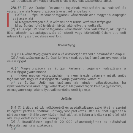
(2)
A választáson Magyarország területe egy választókerületet alkot.
5
2/A. §
(1)
Az Európai Parlament tagjainak választásán az választó és
választható, aki Magyarországon lakóhellyel rendelkezik.
6
(1a)
Az Európai Parlament tagjainak választásán az a magyar állampolgár
is választó, aki
a)
Magyarországon élő, lakcímmel nem rendelkező választópolgár,
b)
az Európai Unió területén kívüli lakóhellyel rendelkezik.
(2)
Az Európai Parlament tagjainak választásán nem választható, aki jogerős
ítélet alapján szabadságvesztés büntetését vagy büntetőeljárásban elrendelt
intézeti kényszergyógykezelését tölti.
Választójog
3. §
(1)
A választójog gyakorlása a választópolgár szabad elhatározásán alapul.
(2)
A választópolgár az Európai Uniónak csak egy tagállamában gyakorolhatja
választójogát.
7
4. §
Magyarországon az Európai Parlament tagjainak választásán a
választójogát gyakorolhatja
a)
minden magyar választópolgár, ha nem jelezte valamely másik uniós
tagállamban, hogy választójogát ott kívánja gyakorolni, valamint
8
b)
az Európai Unió más tagállamainak minden választópolgára, ha
nyilatkozatot tesz arról, hogy választójogát Magyarországon kívánja gyakorolni,
és magyarországi lakóhellyel való rendelkezését igazolja.
Jelölés
5. §
(1)
Listát a pártok működéséről és gazdálkodásáról szóló törvény szerint
bejegyzett pártok állíthatnak. Két vagy több párt közös listát is állíthat. Ugyanaz a
párt csak egy – önálló vagy közös – listát állíthat. A listán a jelöltek a párt (pártok)
által bejelentett sorrendben szerepelnek.
(2)
A listaállításhoz legalább 20 000 választópolgárnak az aláírásával
hitelesített ajánlása szükséges.
9
(3)