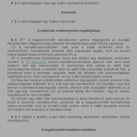
6. §
A választópolgár csak egy listán szerepelhet jelöltként.
Szavazás
7. §
A választópolgár egy listára szavazhat.
A választás eredményének megállapítása
10
8. §
(1)
A megszerezhető mandátumok száma megegyezik az Európai
Parlamentben Magyarország számára fenntartott képviselői helyek számával.
(2)
A mandátumkiosztásban csak azok a listák vehetnek részt és
szerezhetnek mandátumot, amelyek több szavazatot kaptak, mint az összes
listára leadott összes érvényes szavazat 5%-a.
(3)
A mandátumok kiosztásához össze kell állítani egy táblázatot, amelyben
minden, a
(2) bekezdés
szerint mandátumszerzésre jogosult lista neve alatt
képezni kell egy számoszlopot. A számoszlop első száma az adott lista
szavazatainak száma, a második szám az adott lista szavazatai számának fele, a
következő szám a harmada, negyede, ötöde stb. Minden lista számoszlopában
legfeljebb annyi szám szerepelhet, mint a listán állított jelöltek száma.
(4)
Meg kell keresni a táblázatban előforduló legnagyobb számot; amelyik lista
számoszlopában található, az a lista kap egy mandátumot. Ezt követően meg kell
keresni a következő legnagyobb számot; amelyik lista oszlopában található, az a
lista kap egy mandátumot. Ezt az eljárást addig kell folytatni, míg az összes
mandátumot ki nem osztották.
(5)
Ha két vagy több lista számoszlopában a soron következő szám azonos, és
ezzel a számmal mandátumhoz jutnának, de a megszerezhető mandátumok
száma kevesebb, mint az érintett listák száma, akkor a listák sorszáma szerinti
sorrendben kell elosztani a mandátumokat.
9. §
A listáról a jelöltek a párt által eredetileg bejelentett sorrendben jutnak
mandátumhoz.
A megüresedett mandátum betöltése