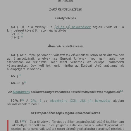
III. Fejezet
ZÁRÓ RENDELKEZÉSEK
Hatálybalépés
43. §
(1)
Ez a törvény – a
(2) és (3) bekezdésben
foglalt kivétellel – a
kihirdetését követő 8. napon lép hatályba.
24
(2)–(3)
25
(4)–(5)
Átmeneti rendelkezések
44. §
Az európai parlamenti választások előkészítése során azon államoknak
az állampolgárait, amelyek az Európai Uniónak még nem tagjai, de
csatlakozásukra tekintettel már részt vehetnek az európai parlamenti
választásokon, úgy kell tekinteni, mintha az Európai Unió tagállamainak
állampolgárai lennének.
26
45. §
27
46–50. §
28
Az
Alaptörvény
sarkalatosságra vonatkozó követelményének való megfelelés
29
50/A. §
A
2/A. §
az
Alaptörvény XXIII. cikk (4) bekezdése
alapján
sarkalatosnak minősül.
Az Európai Közösségek jogára utaló rendelkezés
30
51. §
(1)
Ez a törvény a Tanács az állampolgárságuktól eltérő tagállamban
lakóhellyel rendelkező uniós polgárok aktív és passzív választójogának az
európai parlamenti választások során történő gyakorlására vonatkozó részletes