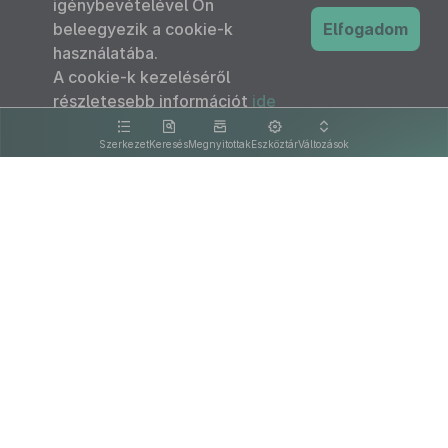
igénybevételével Ön
beleegyezik a cookie-k
Elfogadom
használatába.
A cookie-k kezeléséről
részletesebb információt
ide
kattintva olvashat.
Szerkezet
Keresés
Megnyitottak
Eszköztár
Változások
Kapcsolat