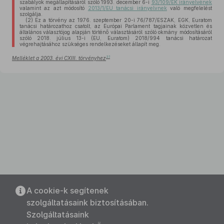
szabályok megállapításáról szóló 1993. december 6-i
93/109/EK irányelvének
valamint az azt módosító
2013/1/EU tanácsi irányelvnek
való megfelelést
szolgálja.
(2)
Ez a törvény az 1976. szeptember 20-i 76/787/ESZAK, EGK, Euratom
tanácsi határozathoz csatolt, az Európai Parlament tagjainak közvetlen és
általános választójog alapján történő választásáról szóló okmány módosításáról
szóló 2018. július 13-i (EU, Euratom) 2018/994 tanácsi határozat
végrehajtásához szükséges rendelkezéseket állapít meg.
31
Melléklet a 2003. évi CXIII. törvényhez
A cookie-k segítenek
szolgáltatásaink biztosításában.
Szolgáltatásaink