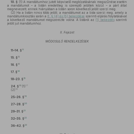
10. §
(1)
A mandátumhoz jutott képviselő megbízatásának megszűnése esetén
a mandátumot – a listán eredetileg is szereplő jelöltek közül – a párt által
megnevezett, ennek hiányában a listán soron következő jelölt szerzi meg.
(2)
Ha a listán nincs több jelölt, a mandátumot az a lista szerzi meg, amely a
mandátumkiosztás során a
8. § (4) és (5) bekezdése
szerinti eljárás folytatásával
a következő mandátumot megszerezte volna. A listáról az
(1) bekezdés
szerinti
jelölt jut mandátumhoz.
II. Fejezet
MÓDOSULÓ RENDELKEZÉSEK
11
11–14. §
12
15. §
13
16. §
14
17. §
15
18–23. §
16
17
24. §
(1)
18
(2)
19
25–26. §
20
27–28. §
21
29–31. §
22
32–35. §
23
36–42. §