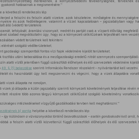
yezetszennyezettség mértékének, a környezetvédelmi tevékenységnek, terveknek é
gyakorolt hatásainak a megismerésére.''
 a következő rendelkezés lép:
iterjed a felszíni és felszín alatti vizekre, azok készleteire, minőségére és mennyiségére
ényekre és azok fedőrétegeire, valamint a vízzel kapcsolatosan – jogszabályban vagy hat
tt álló (védett) területekre.
zamát, lefolyását, áramlási viszonyait, medrét és partját csak a vízparti élővilág megfele
val szabad megváltoztatni úgy, hogy az a környezeti célkitűzések teljesítését nem veszély
zásában védett területnek kell tekinteni
k elérését szolgáló védőterületeket,
t gazdasági szempontból fontos vízi fajok védelmére kijelölt területeket,
 tisztítás utáni bebocsátása és a mezőgazdasági eredetű nitrát szennyezés szempontjából 
lszín alatti víztől jelentősen függő szárazföldi élőhelyek és élő szervezetek védelmére kijelöl
 a
49. § (1) bekezdése
szerinti Információs Rendszer részeként – nyilvántartást kell vezetni.
telét és használatát úgy kell megszervezni és végezni, hogy a vizek állapotára vonat
latti vizek állapota ne romoljon,
tti vizek jó állapota a külön jogszabály szerinti környezeti követelmények teljesítése révén
nített részére több azonos tárgyú környezeti célkitűzést szolgáló követelmény vonatkozik
z szükséges intézkedéseket vízgyűjtő gazdálkodási tervben kell meghatározni.''
ekezdésének
b)
pontja
helyébe a következő rendelkezés lép:
 – így különösen a vízviszonyokba történő beavatkozások – esetén gondoskodni kell arról, 
ovábbá a felszín alatti víztől közvetlenül függő szárazföldi élőhelyek és élő szervezet