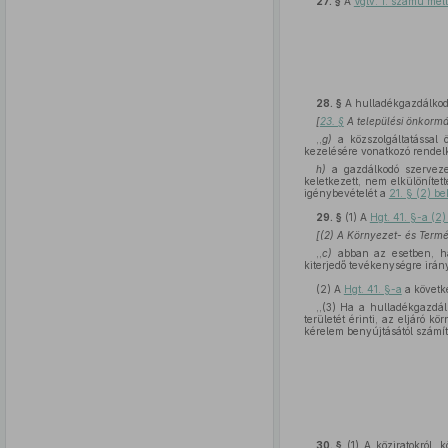
27. §
A
Vgtv. 1. számú mel
28. §
A hulladékgazdálkod
[
23. §
A települési önkormá
,,
g)
a közszolgáltatással 
kezelésére vonatkozó rendel
h)
a gazdálkodó szervez
keletkezett, nem elkülönítet
igénybevételét a
21. § (2) b
29. §
(1)
A
Hgt. 41. §-a (
[(2) A Környezet- és Termé
,,
c)
abban az esetben, ha 
kiterjedő tevékenységre irány
(2)
A
Hgt. 41. §-a
a követ
,,(3) Ha a hulladékgazdál
területét érinti, az eljáró 
kérelem benyújtásától számít
30. §
(1)
A köziratokról, 