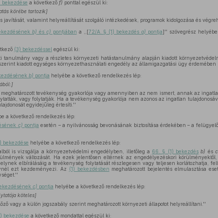
) bekezdése
a következő
f)
ponttal egészül ki:
tás körébe tartozik]
 javítását, valamint helyreállítását szolgáló intézkedések, programok kidolgozása és végreh
 bekezdésének
b)
és
c)
pontjában
a ,,[
72/A. § (1) bekezdés
a)
pontja
]'' szövegrész helyébe 
tkező
(3) bekezdéssel
egészül ki:
eti tanulmány vagy a részletes környezeti hatástanulmány alapján kiadott környezetvédelm
zerint kiadott egységes környezethasználati engedély az államigazgatási ügy érdemében h
bekezdésének
b)
pontja
helyébe a következő rendelkezés lép:
ából:]
meghatározott tevékenység gyakorlója vagy amennyiben az nem ismert, annak az ingatla
lytatták, vagy folytatják. Ha a tevékenység gyakorlója nem azonos az ingatlan tulajdonosáv
ajdonosát egyidejűleg értesíti.''
e a következő rendelkezés lép:
désének
c)
pontja
esetén – a nyilvánosság bevonásának biztosítása érdekében – a felügyelő
2) bekezdése
helyébe a következő rendelkezés lép:
alból is vizsgálja a környezetvédelmi engedélyben, illetőleg a
66. § (1) bekezdés
b)
és
c
rülmények változását. Ha ezek jelentősen eltérnek az engedélyezéskori körülményektől
melynek elbírálásáig a tevékenység folytatását részlegesen vagy teljesen korlátozhatja, felf
rvnél ezt kezdeményezi. Az
(1) bekezdésben
meghatározott bejelentés elmulasztása ese
séget.''
 bekezdésének
c)
pontja
helyébe a következő rendelkezés lép:
ytatója köteles]
ő vagy a külön jogszabály szerint meghatározott környezeti állapotot helyreállítani.''
3) bekezdése
a következő mondattal egészül ki: