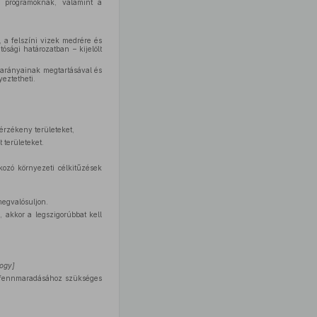
s programoknak, valamint a
, a felszíni vizek medrére és
ósági határozatban – kijelölt
lő arányainak megtartásával és
eztetheti.
érzékeny területeket,
t területeket.
kozó környezeti célkitűzések
 megvalósuljon.
, akkor a legszigorúbbat kell
hogy]
ek fennmaradásához szükséges