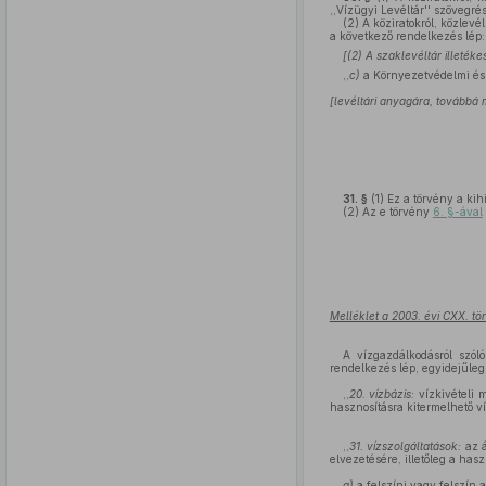
,,Vízügyi Levéltár'' szövegré
(2)
A köziratokról, közlevé
a következő rendelkezés lép:
[(2) A szaklevéltár illeték
,,
c)
a Környezetvédelmi és 
[levéltári anyagára, továbbá 
31. §
(1)
Ez a törvény a kihi
(2)
Az e törvény
6. §-ával
Melléklet a 2003. évi CXX. t
A vízgazdálkodásról szól
rendelkezés lép, egyidejűleg
,,
20. vízbázis:
vízkivételi m
hasznosításra kitermelhető ví
,,
31. vízszolgáltatások:
az á
elvezetésére, illetőleg a ha
a)
a felszíni vagy felszín a