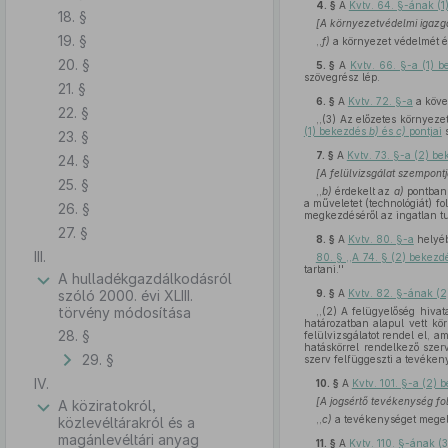
4. §
A
Kvtv. 64. §-ának (1
18. §
[A környezetvédelmi igazga
19. §
,,
f)
a környezet védelmét és
20. §
5. §
A
Kvtv. 66. §-a (1)
szövegrész lép.
21. §
6. §
A
Kvtv. 72. §-a
a köve
22. §
,,(3) Az előzetes környez
(1) bekezdés
b)
és
c)
pontjai
s
23. §
7. §
A
Kvtv. 73. §-a (2) 
24. §
[A felülvizsgálat szempontj
25. §
,,
b)
érdekelt az
a)
pontban 
a műveletet (technológiát) fo
26. §
megkezdéséről az ingatlan tul
27. §
8. §
A
Kvtv. 80. §-a
helyéb
III.
80. § ,,A 74. § (2) bekez
tartani.''
A hulladékgazdálkodásról
szóló 2000. évi XLIII.
9. §
A
Kvtv. 82. §-ának (
törvény módosítása
,,(2) A felügyelőség hivat
határozatban alapul vett kö
28. §
felülvizsgálatot rendel el, a
hatáskörrel rendelkező sze
29. §
szerv felfüggeszti a tevékeny
IV.
10. §
A
Kvtv. 101. §-a (2)
[A jogsértő tevékenység fol
A köziratokról,
,,
c)
a tevékenységet megelőz
közlevéltárakról és a
magánlevéltári anyag
11. §
A
Kvtv. 110. §-ának (