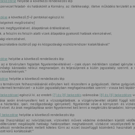
) bekezdése
helyébe a következő rendelkezés lép:
szervezet feladat- és hatáskörét a Kormány, az illetékességi, illetve működési területét a m
ezdése
a következő
f)–i)
pontokkal egészül ki:
tőségeinek megőrzésére]
nek megfigyelésével, állapotának értékelésével,
 a felszíni és felszín alatti vizek állapotára gyakorolt hatások elemzésével,
sági elemzésével,
asználatára ösztönző jogi és közgazdasági eszközrendszer kialakításával''
ezdése
helyébe a következő rendelkezés lép:
et – az e törvényben foglaltak figyelembevételével – csak olyan mértékben szabad igénybe 
nőségi károsodás nélkül megmaradjon, és teljesüljenek a külön jogszabály szerinti, a v
tó követelmények.''
ezdése
helyébe a következő rendelkezés lép:
s termálvizek felhasználásánál előnyben kell részesíteni a gyógyászati, illetve gyógyüdü
kitermelt termálvizet – a külön jogszabályban megfogalmazottak szerint – vissza kell táplálni
) bekezdéssel
egészül ki, az eredeti
(7) és (8) bekezdés
számozása
(8) és (9) bekezdésre
vá
kítása során érvényesíteni kell a vízszolgáltatások, a vízigénybevétel céljától függő k
a háztartási, ipari, mezőgazdasági igényeket), figyelembe véve a környezet- és vízk
t elvet. Az árak megállapítása során figyelemmel kell lenni a megtérülés társadalmi, környe
3) bekezdése
helyébe a következő rendelkezés lép:
nosa (használója) az ivóvízbázisok, vízkivételi művek védelme érdekében kijelölt védő
védőterületet megállapító hatósági határozatban meghatározott, vízbázist veszélyeztető
atkozó rendelkezések mellett köteles tűrni az ezzel összefüggő közérdekű használati jog
tt körű korlátozását.''