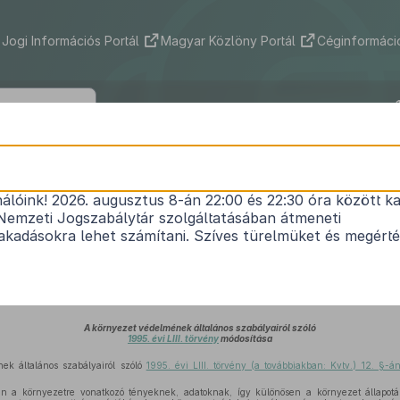
Jogi Információs Portál
Magyar Közlöny Portál
Céginformáció
2003. évi CXX. törvény
nálóink! 2026. augusztus 8-án 22:00 és 22:30 óra között ka
vények környezetvédelemmel kapcsolatos rendel
Nemzeti Jogszabálytár szolgáltatásában átmeneti
1
módosításáról
kadásokra lehet számítani. Szíves türelmüket és megért
Közlönyállapot 2004. 01. 07.
I.
A környezet védelmének általános szabályairól szóló
1995. évi LIII. törvény
módosítása
k általános szabályairól szóló
1995. évi LIII. törvény (a továbbiakban: Kvtv.) 12. §-
an a környezetre vonatkozó tényeknek, adatoknak, így különösen a környezet állapotá