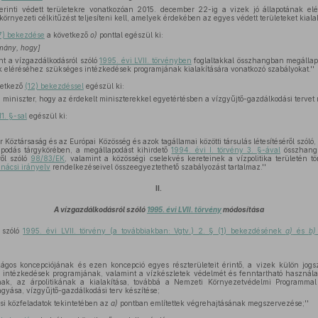
rinti védett területekre vonatkozóan 2015. december 22-ig a vizek jó állapotának elé
örnyezeti célkitűzést teljesíteni kell, amelyek érdekében az egyes védett területeket kialakí
(7) bekezdése
a következő
o)
ponttal egészül ki:
mány, hogy]
nt a vízgazdálkodásról szóló
1995. évi LVII. törvényben
foglaltakkal összhangban megállapí
tok eléréséhez szükséges intézkedések programjának kialakítására vonatkozó szabályokat.''
etkező
(12) bekezdéssel
egészül ki:
 miniszter, hogy az érdekelt miniszterekkel egyetértésben a vízgyűjtő-gazdálkodási tervet re
1. §-sal
egészül ki:
 Köztársaság és az Európai Közösség és azok tagállamai közötti társulás létesítéséről szóló
apodás tárgykörében, a megállapodást kihirdető
1994. évi I. törvény 3. §-ával
összhangb
ről szóló
98/83/EK
, valamint a közösségi cselekvés kereteinek a vízpolitika területén t
nácsi irányelv
rendelkezéseivel összeegyeztethető szabályozást tartalmaz.''
II.
A vízgazdálkodásról szóló
1995. évi LVII. törvény
módosítása
 szóló
1995. évi LVII. törvény (a továbbiakban: Vgtv.) 2. § (1) bekezdésének
a)
és
b)
ágos koncepciójának és ezen koncepció egyes részterületeit érintő, a vizek külön jog
ó intézkedések programjának, valamint a vízkészletek védelmét és fenntartható használat
kának, az árpolitikának a kialakítása, továbbá a Nemzeti Környezetvédelmi Programm
agyása, vízgyűjtő-gazdálkodási terv készítése;
si közfeladatok tekintetében az
a)
pontban említettek végrehajtásának megszervezése;''