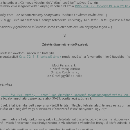
sz helyébe a ,,Környezetvédelmi és Vízügyi Levéltár'' szövegrész lép.
ltárakról és a magánlevéltári anyag védelméről szóló
1995. évi LXVI. törvény 19. §-a (2) 
ességi köre – az Állambiztonsági Szolgálatok Történeti Levéltára kivételével –]
Vízügyi Levéltár esetében a Környezetvédelmi és Vízügyi Minisztérium felügyelete alá tart
mindezek jogelődeinek működése során keletkezett levéltári anyagára terjed ki.]
V.
Záró és átmeneti rendelkezések
rdetését követő 15. napon lép hatályba.
megállapított
Kvtv. 72. § (3) bekezdésének
rendelkezéseit a folyamatban lévő ügyekben is 
Mádl Ferenc
s. k.,
a Köztársaság elnöke
Dr. Szili Katalin
s. k.,
az Országgyűlés elnöke
örvényhez
ó
1995. évi LVII. törvény 1. számú mellékletében szereplő fogalommeghatározások 20. 
 a fogalommeghatározások az alábbi 31–33. ponttal egészülnek ki:
űvek által igénybe vett vagy arra kijelölt terület, illetőleg felszín alatti térrész és az onn
zkészlet a meglévő vagy a tervezett vízbeszerző létesítményekkel együtt;''
llam, illetve a helyi önkormányzatok közfeladataival összefüggő, különösen a vízigények
sznált vizek ártalommentes elhelyezésére, a vízkészletek védelmére irányuló közfeladatok,
latti víz kitermelése, duzzasztása, tárolása, kezelése és elosztása,