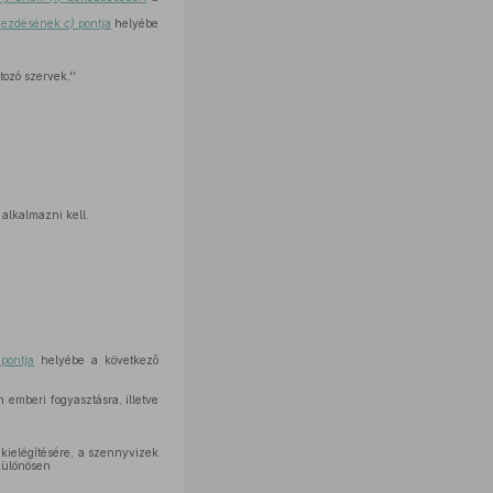
bekezdésének
c)
pontja
helyébe
ozó szervek,''
alkalmazni kell.
pontja
helyébe a következő
an emberi fogyasztásra, illetve
 kielégítésére, a szennyvizek
 különösen