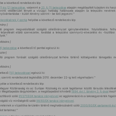
be a következő rendelkezés lép:
(1) és (2) bekezdése
, valamint a
23. § (1) bekezdése
alapján megállapított tulajdoni és hasz
rinti védőterület tényét a vízügyi hatóság határozata alapján (a település nevéne
yilvántartásba – külön törvény szerint – be kell jegyezni.''
 bekezdésének
i)
pontja
helyébe a következő rendelkezés lép:
mány:]
ó program megvalósítását szolgáló célelőirányzat igénybevételére, folyósítására, fel
eljesítését ellátó szervezetre, továbbá a települési szennyvíz-elvezetési és -tisztítás
yok,''
ítására.]
(8) bekezdése
a következő
h)
ponttal egészül ki:
szter]
tó program forrását szolgáló célelőirányzat terhére történő költségvetési támogatás 
ítására.]
etkező
(10) bekezdéssel
egészül ki:
e
szerinti rendelkezést legkésőbb 2010. december 22-ig kell végrehajtani.''
yébe a következő rendelkezés lép:
agyar Köztársaság és az Európai Közösség és azok tagállamai közötti társulás létesítésé
i Megállapodás tárgykörében, a megállapodást kihirdető
1994. évi I. törvény 3. §-ával
össz
ztításról szóló
91/271/EGK tanácsi irányelvvel
az agglomeráció és a lakosegyenérték fogal
olgáló víz minőségéről szóló
98/83/EK tanácsi irányelvvel,
reteinek a vízpolitika területén történő meghatározásáról szóló
2000/60/EK parlamenti és t
t tartalmaz.''