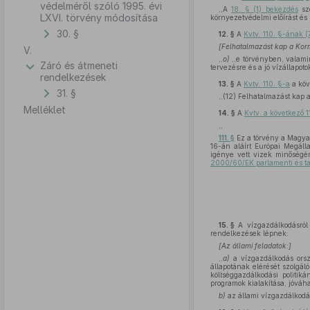
védelméről szóló 1995. évi
,,A
18. § (1) bekezdés
sze
LXVI. törvény módosítása
környezetvédelmi előírást és k
30. §
12. §
A
Kvtv. 110. §-ának 
[Felhatalmazást kap a Kor
V.
,,
o)
,,e törvényben, valami
Záró és átmeneti
tervezésre és a jó vízállapo
rendelkezések
13. §
A
Kvtv. 110. §-a
a köv
31. §
,,(12) Felhatalmazást kap a
Melléklet
14. §
A
Kvtv. a következő 11
,,
111. §
Ez a törvény a Magyar
16-án aláírt Európai Megáll
igénye vett vizek minőségé
2000/60/EK parlamenti és ta
15. §
A vízgazdálkodásról
rendelkezések lépnek:
[Az állami feladatok:]
,,
a)
a vízgazdálkodás orsz
állapotának elérését szolgál
költséggazdálkodási politi
programok kialakítása, jóváh
b)
az állami vízgazdálkodá