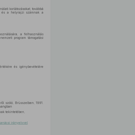
nálati korlátozásokat, továbbá
k és a helyrajzi számnak a
használására, a felhasználás
i nemzeti program támogatási
mértékére és igénybevételére
ről szóló, Brüsszelben, 1991.
hangban
mak tekintetében,
anácsi irányelvvel