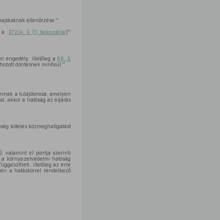
ajtásának ellenőrzése.''
a ,,[
72/A. § (1) bekezdése
]''
i engedély, illetőleg a
66. §
ozott döntésnek minősül.''
nnak a tulajdonosa, amelyen
al, akkor a hatóság az eljárás
ség köteles közmeghallgatást
),
valamint
e)
pontja szerinti
, a környezetvédelmi hatóság
üggesztheti, illetőleg az erre
tén a hatáskörrel rendelkező