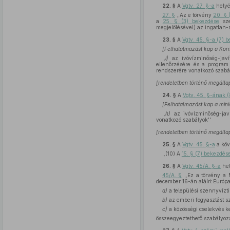
22. §
A
Vgtv. 27. §-a
helyé
27. §
,,Az e törvény
20. § 
a
25. § (3) bekezdése
sze
megjelölésével) az ingatlan-n
23. §
A
Vgtv. 45. §-a (7)
[Felhatalmazást kap a Kor
,,
i)
az ivóvízminőség-javít
ellenőrzésére és a program t
rendszerére vonatkozó szabál
[rendeletben történő megállap
24. §
A
Vgtv. 45. §-ának 
[Felhatalmazást kap a mini
,,
h)
az ivóvízminőség-javí
vonatkozó szabályok''
[rendeletben történő megállap
25. §
A
Vgtv. 45. §-a
a köv
,,(10) A
15. § (7) bekezdés
26. §
A
Vgtv. 45/A. §-a
hel
45/A. §
,,Ez a törvény a M
december 16-án aláírt Európa
a)
a települési szennyvíztis
b)
az emberi fogyasztást sz
c)
a közösségi cselekvés ke
összeegyeztethető szabályozás