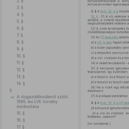
2. §
környezethasználat a körn
környezet emberi egészségre 
3. §
2. §
A
Kvtv. 18. §-a
helyébe
4. §
18. §
,,(1) A víz védelme k
partjára, a víztartó képződm
5. §
megkülönböztetett védelem ala
6. §
(2) A vizek természetes ho
működőképességük biztosításá
7. §
(3) Az
(1) bekezdés
alkalma
8. §
a)
a
20. §-ban
foglalt célo
b)
a külön jogszabály szerin
9. §
c)
a települési szennyvizek
10. §
d)
a vízi, vízközeli és a fe
11. §
(4) A védett területekről –
(5) A környezet igénybevé
12. §
teljesüljenek, így különösen:
13. §
a)
a felszíni, és a felszín a
b)
a felszíni és felszín ala
14. §
(6) Ha a vizek egy elkülö
II.
alkalmazni.
A vízgazdálkodásról szóló
(7) A jó állapot eléréséhe
1995. évi LVII. törvény
3. §
A
Kvtv. 19. §-a (3) b
módosítása
[A környezet igénybevétele
15. §
,,
b)
a vízi és vízközeli, t
feltételek, valamint''
16. §
[ne romoljanak.]
17. §