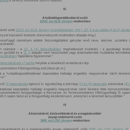
léklete
e törvény
melléklete
szerint módosul.
III.
A hulladékgazdálkodásról szóló
2000. évi XLIII. törvény
módosítása
ásról szóló
2000. évi XLIII. törvény (a továbbiakban: Hgt.): 23. §-a az alábbi
g)
és
h)
pontta
nyzat képviselő-testülete önkormányzati rendeletben állapítja meg:]
összefüggő személyes adatok (közszolgáltatást igénybe vevő neve, lakcíme, születési 
kezéseket;
et számára – a
20. § (4) bekezdésében
meghatározott kivétellel – a gazdasági tev
ten gyűjtött és a
13. §
alapján nem hasznosított vagy ártalmatlanított hulladéka tekintetéb
ekezdésében
foglaltakra figyelemmel.''
2) bekezdésének
c)
pontja
helyébe a következő rendelkezés lép:
szetvédelmi Főfelügyelőség első fokon jár el:]
a hulladékgazdálkodással kapcsolatos hatósági engedély megszerzése iránti kérelem
ul.''
kező
(3) bekezdéssel
egészül ki, egyidejűleg a jelenlegi
(3) és (4) bekezdés
számozása
(4) 
kodással kapcsolatos hatósági engedély megszerzése iránti kérelem több környezetvédelm
környezetvédelmi felügyelőséget a Környezet- és Természetvédelmi Főfelügyelőség 15 napon be
ott 3 napon belül az a felügyelőség kezdeményezi, amelyhez a kérelmet benyújtották.''
IV.
A köziratokról, közlevéltárakról és a magánlevéltári
anyag védelméről szóló
1995. évi LXVI. törvény
módosítása
közlevéltárakról és a magánlevéltári anyag védelméről szóló
1995. évi LXVI. törvény 19