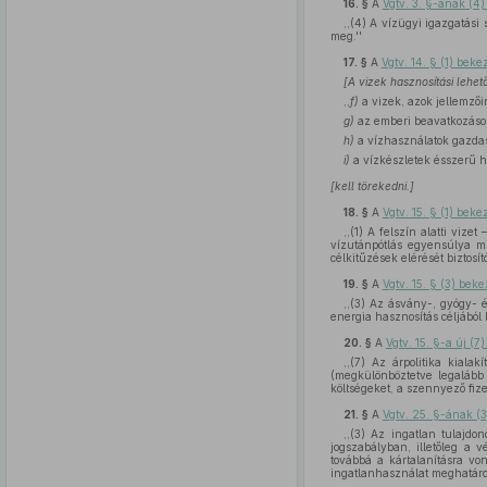
16. §
A
Vgtv. 3. §-ának (4
,,(4) A vízügyi igazgatási 
meg.''
17. §
A
Vgtv. 14. § (1) bek
[A vizek hasznosítási lehe
,,
f)
a vizek, azok jellemzői
g)
az emberi beavatkozások,
h)
a vízhasználatok gazda
i)
a vízkészletek ésszerű h
[kell törekedni.]
18. §
A
Vgtv. 15. § (1) bek
,,(1) A felszín alatti viz
vízutánpótlás egyensúlya mi
célkitűzések elérését biztosí
19. §
A
Vgtv. 15. § (3) bek
,,(3) Az ásvány-, gyógy- é
energia hasznosítás céljából 
20. §
A
Vgtv. 15. §-a új (7
,,(7) Az árpolitika kiala
(megkülönböztetve legalább 
költségeket, a szennyező fize
21. §
A
Vgtv. 25. §-ának (
,,(3) Az ingatlan tulajdo
jogszabályban, illetőleg a 
továbbá a kártalanításra von
ingatlanhasználat meghatározo