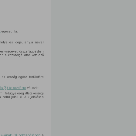
l
egészül ki:
helye és ideje, anyja neve)
ékenységével összefüggésben
en a közszolgáltatás kötelező
 az ország egész területére
és (5) bekezdésre
változik:
i felügyelőség illetékességi
lül jelöli ki. A kijelölést a
. §-ának (1) bekezdésében
a