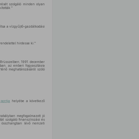
rését szolgáló minden olyan
tották.''
tsa a vízgyűjtő-gazdálkodási
ndelettel hirdesse ki.''
, Brüsszelben, 1991. december
an, az emberi fogyasztásra
örténő meghatározásáról szóló
pontja
helyébe a következő
szabályban megfogalmazott jó
át szolgáló finanszírozási és
al összhangban lévő nemzeti