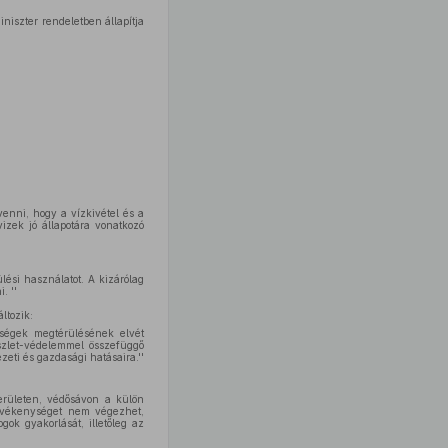
iniszter rendeletben állapítja
venni, hogy a vízkivétel és a
izek jó állapotára vonatkozó
lési használatot. A kizárólag
. ''
ltozik:
öltségek megtérülésének elvét
észlet-védelemmel összefüggő
zeti és gazdasági hatásaira.''
területen, védősávon a külön
 tevékenységet nem végezhet,
ok gyakorlását, illetőleg az