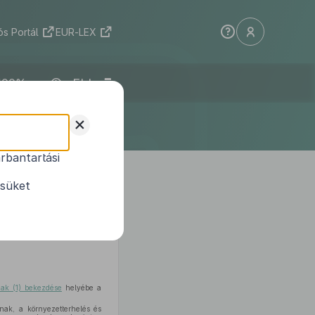
s Portál
EUR-LEX
ELI
+
rbantartási
kezéseinek
ésüket
ának (1) bekezdése
helyébe a
nak, a környezetterhelés és