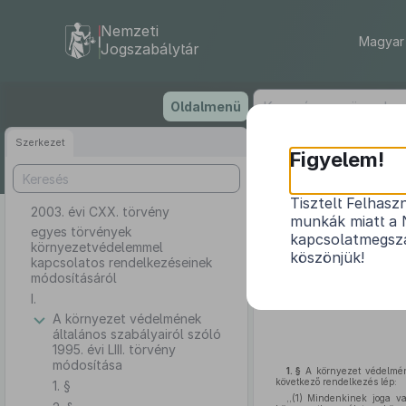
Nemzeti
Magyar 
Jogszabálytár
Ugrás
Oldalmenü
a
tartalomra
Szerkezet
Figyelem!
Tisztelt Felhasz
2003. évi CXX. törvény
egyes tör
munkák miatt a 
egyes törvények
kapcsolatmegsza
környezetvédelemmel
köszönjük!
kapcsolatos rendelkezéseinek
módosításáról
I.
A környezet védelmének
általános szabályairól szóló
1995. évi LIII. törvény
módosítása
1. §
A környezet védelméne
következő rendelkezés lép:
1. §
,,(1) Mindenkinek joga v