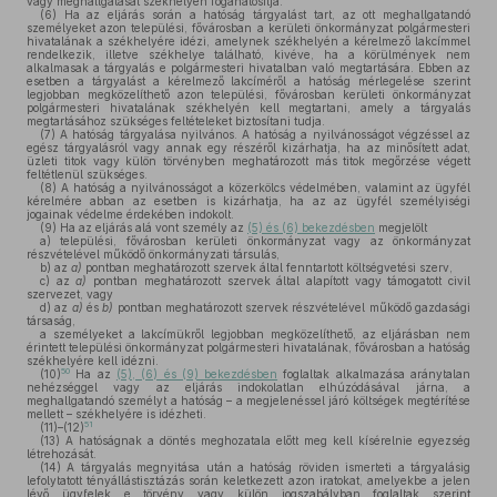
vagy meghallgatását székhelyén foganatosítja.
(6)
Ha az eljárás során a hatóság tárgyalást tart, az ott meghallgatandó
személyeket azon települési, fővárosban a kerületi önkormányzat polgármesteri
hivatalának a székhelyére idézi, amelynek székhelyén a kérelmező lakcímmel
rendelkezik, illetve székhelye található, kivéve, ha a körülmények nem
alkalmasak a tárgyalás e polgármesteri hivatalban való megtartására. Ebben az
esetben a tárgyalást a kérelmező lakcíméről a hatóság mérlegelése szerint
legjobban megközelíthető azon települési, fővárosban kerületi önkormányzat
polgármesteri hivatalának székhelyén kell megtartani, amely a tárgyalás
megtartásához szükséges feltételeket biztosítani tudja.
(7)
A hatóság tárgyalása nyilvános. A hatóság a nyilvánosságot végzéssel az
egész tárgyalásról vagy annak egy részéről kizárhatja, ha az minősített adat,
üzleti titok vagy külön törvényben meghatározott más titok megőrzése végett
feltétlenül szükséges.
(8)
A hatóság a nyilvánosságot a közerkölcs védelmében, valamint az ügyfél
kérelmére abban az esetben is kizárhatja, ha az az ügyfél személyiségi
jogainak védelme érdekében indokolt.
(9)
Ha az eljárás alá vont személy az
(5) és (6) bekezdésben
megjelölt
a)
települési, fővárosban kerületi önkormányzat vagy az önkormányzat
részvételével működő önkormányzati társulás,
b)
az
a)
pontban meghatározott szervek által fenntartott költségvetési szerv,
c)
az
a)
pontban meghatározott szervek által alapított vagy támogatott civil
szervezet, vagy
d)
az
a)
és
b)
pontban meghatározott szervek részvételével működő gazdasági
társaság,
a személyeket a lakcímükről legjobban megközelíthető, az eljárásban nem
érintett települési önkormányzat polgármesteri hivatalának, fővárosban a hatóság
székhelyére kell idézni.
50
(10)
Ha az
(5), (6) és (9) bekezdésben
foglaltak alkalmazása aránytalan
nehézséggel vagy az eljárás indokolatlan elhúzódásával járna, a
meghallgatandó személyt a hatóság – a megjelenéssel járó költségek megtérítése
mellett – székhelyére is idézheti.
51
(11)–(12)
(13)
A hatóságnak a döntés meghozatala előtt meg kell kísérelnie egyezség
létrehozását.
(14)
A tárgyalás megnyitása után a hatóság röviden ismerteti a tárgyalásig
lefolytatott tényállástisztázás során keletkezett azon iratokat, amelyekbe a jelen
lévő ügyfelek e törvény vagy külön jogszabályban foglaltak szerint