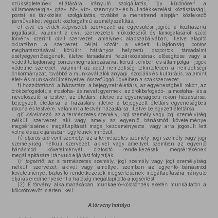
szükségleteinek ellátására irányuló szolgáltatás, így különösen a
villamosenergia-, gáz-, hő-, víz-, szennyvíz- és hulladékkezelési, köztisztasági,
postai és távközlési szolgáltatás, továbbá a menetrend alapján közlekedő
járművekkel végzett közforgalmú személyszállítás,
e)
civil és érdek-képviseleti szervezet:
az egyesülési jogról, a közhasznú
jogállásról, valamint a civil szervezetek működéséről és támogatásáról szóló
törvény szerinti civil szervezet, amelynek alapszabályában, illetve alapító
okiratában a szervezet céljai között a védett tulajdonság pontos
meghatározásával körülírt hátrányos helyzetű csoportok társadalmi
esélyegyenlőségének, illetve társadalmi felzárkózásának elősegítése vagy a
védett tulajdonság pontos meghatározásával körülírt emberi és állampolgári jogok
védelme szerepel, valamint az adott nemzetiség tekintetében a nemzetiségi
önkormányzat, továbbá a munkavállalók anyagi, szociális és kulturális, valamint
élet- és munkakörülményeivel összefüggő ügyeiben a szakszervezet,
f)
hozzátartozó:
a házastárs, a bejegyzett élettárs, az egyeneságbeli rokon, az
örökbefogadott, a mostoha- és nevelt gyermek, az örökbefogadó-, a mostoha- és a
nevelőszülő, a testvér, az élettárs, illetve az egyeneságbeli rokon házastársa,
bejegyzett élettársa, a házastárs, illetve a bejegyzett élettárs egyeneságbeli
rokona és testvére, valamint a testvér házastársa, illetve bejegyzett élettársa,
6
g)
kérelmező:
az a természetes személy, jogi személy vagy jogi személyiség
nélküli szervezet, aki vagy amely az egyenlő bánásmód követelménye
megsértésének megállapítását maga kezdeményezte, vagy arra jogosult lett
volna és az eljárásban ügyfélnek minősül,
h)
eljárás alá vont személy:
az a természetes személy, jogi személy vagy jogi
személyiség nélküli szervezet, akivel vagy amellyel szemben az egyenlő
bánásmód követelményét biztosító rendelkezések megsértésének
megállapítására irányuló eljárást folytatják,
7
i)
jogsértő:
az a természetes személy, jogi személy vagy jogi személyiség
nélküli szervezet, akivel vagy amellyel szemben az egyenlő bánásmód
követelményét biztosító rendelkezések megsértésének megállapítására irányuló
eljárás eredményeként a hatóság megállapította a jogsértést.
(2)
E törvény alkalmazásában munkaerő-kölcsönzés esetén munkáltatón a
kölcsönvevőt is érteni kell.
A törvény hatálya