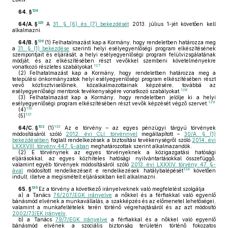
124
64. §
125
64/A. §
A
31. § (6) és (7) bekezdését
2013. július 1-jét követően kell
alkalmazni.
126
64/B. §
(1)
Felhatalmazást kap a Kormány, hogy rendeletben határozza meg
a
31. § (1) bekezdése
szerinti helyi esélyegyenlőségi program elkészítésének
szempontjait és eljárását, a helyi esélyegyenlőségi program felülvizsgálatának
módját, és az elkészítésében részt vevőkkel szembeni követelményekre
127
vonatkozó részletes szabályokat.
(2)
Felhatalmazást kap a Kormány, hogy rendeletben határozza meg a
települési önkormányzatok helyi esélyegyenlőségi program elkészítésében részt
vevő köztisztviselőinek, közalkalmazottainak képzésére, továbbá az
128
esélyegyenlőségi mentorok tevékenységére vonatkozó szabályokat.
(3)
Felhatalmazást kap a Kormány, hogy rendeletben jelölje ki a helyi
129
esélyegyenlőségi program elkészítésében részt vevők képzését végző szervet.
130
(4)
131
(5)
132
133
64/C. §
(1)
Az e törvény – az egyes pénzügyi tárgyú törvények
módosításáról szóló
2012. évi CLI. törvénnyel
megállapított –
30/A. § (1)
bekezdésében
foglalt rendelkezések a biztosítási tevékenységről szóló
2014. évi
LXXXVIII. törvény 447. §-ában
meghatározottak szerint alkalmazandók.
(2)
E törvénynek az egyes törvényeknek a közigazgatási hatósági
eljárásokkal, az egyes közhiteles hatósági nyilvántartásokkal összefüggő,
valamint egyéb törvények módosításáról szóló
2013. évi LXXXIV. törvény 47. §-
134
ával
módosított rendelkezéseit e rendelkezések hatálybalépését
követően
indult, illetve a megismételt eljárásokban kell alkalmazni.
135
65. §
Ez a törvény a következő irányelveknek való megfelelést szolgálja
a)
a Tanács
76/207/EGK irányelve
a nőkkel és a férfiakkal való egyenlő
bánásmód elvének a munkavállalás, a szakképzés és az előmenetel lehetőségei,
valamint a munkafeltételek terén történő végrehajtásáról és az azt módosító
2002/73/EK irányelv,
b)
a Tanács
79/7/EGK irányelve
a férfiakkal és a nőkkel való egyenlő
bánásmód elvének a szociális biztonság területén történő fokozatos