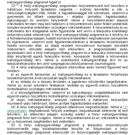
esélyegyenlőségi programot fogad el.
100
(2)
A helyi esélyegyenlőségi programban helyzetelemzést kell készíteni a
hátrányos helyzetű társadalmi csoportok – különös tekintettel a nők, a
mélyszegénységben élők, romák, a fogyatékossággal élő személyek, valamint a
gyermekek és idősek csoportjára – oktatási, lakhatási, foglalkoztatási,
egészségügyi és szociális helyzetéről, illetve a helyzetelemzésen alapuló
intézkedési tervben meg kell határozni a helyzetelemzés során feltárt problémák
komplex kezelése érdekében szükséges intézkedéseket. A helyzetelemzés és az
intézkedési terv elfogadása során figyelembe kell venni a települési kisebbségi
önkormányzatok véleményét. A helyi esélyegyenlőségi programot az e törvény és
a felhatalmazása alapján kiadott kormányrendeletben meghatározott szempontok
és eljárásrend, valamint azok figyelembevételével a társadalmi felzárkózásért
felelős miniszter által, az általa vezetett minisztérium honlapján közzétett
módszertani útmutató alapján kell elkészíteni. A programalkotás során
gondoskodni kell a helyi esélyegyenlőségi program és a települési önkormányzat
által készítendő egyéb fejlesztési tervek, koncepciók, továbbá a köznevelési
esélyegyenlőségi terv, illetve a szakképzési esélyegyenlőségi terv és az
településfejlesztési terv anti-szegregációs célkitűzéseinek összhangjáról.
(3)
A helyi esélyegyenlőségi program elkészítése során kiemelt figyelmet kell
fordítani
a)
az egyenlő bánásmód, az esélyegyenlőség és a társadalmi felzárkózás
követelményének érvényesülését segítő intézkedésekre,
b)
az oktatás és a képzés területén a jogellenes elkülönítés megelőzésére,
illetve az azzal szembeni fellépésre, továbbá az egyenlő esélyű hozzáférés
biztosításához szükséges intézkedésekre,
c)
a közszolgáltatásokhoz, valamint az egészségügyi szolgáltatásokhoz való
egyenlő esélyű hozzáférés biztosításához szükséges intézkedésekre,
d)
olyan intézkedésekre, amelyek csökkentik a hátrányos helyzetűek
munkaerő-piaci hátrányait, illetve javítják foglalkoztatási esélyeiket.
(4)
A helyi esélyegyenlőségi program időarányos megvalósulását, illetve a
(2)
bekezdésben
meghatározott helyzet esetleges megváltozását kétévente át kell
tekinteni, az áttekintés alapján szükség esetén a helyi esélyegyenlőségi
programot felül kell vizsgálni, illetve a helyzetelemzést és az intézkedési tervet
az új helyzetnek megfelelően kell módosítani.
(5)
A helyi esélyegyenlőségi programot a települési önkormányzati
köztisztviselők vagy közalkalmazottak készítik el. Képzésüket, a helyi
esélyegyenlőségi programok elkészültét és felülvizsgálatát esélyegyenlőségi