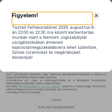
Nemzeti
Jogszabálytár
+
Figyelem!
2003. évi CXXV. törvény
Tisztelt Felhasználóink! 2026. augusztus 8-
án 22:00 és 22:30 óra között karbantartási
az egyenlő bánásmódról és az
munkák miatt a Nemzeti Jogszabálytár
1
esélyegyenlőség előmozdításáról
szolgáltatásában átmeneti
kapcsolatmegszakadásokra lehet számítani.
Hatályos: 2026. 07. 29. –
Szíves türelmüket és megértésüket
köszönjük!
Az Országgyűlés
elismerve minden ember jogát ahhoz, hogy egyenlő méltóságú személyként
élhessen,
azon szándékától vezérelve, hogy hatékony jogvédelmet biztosítson a hátrányos
megkülönböztetést elszenvedők számára,
kinyilvánítva azt, hogy az esélyegyenlőség és a társadalmi felzárkózás
előmozdítása elsősorban állami kötelezettség,
tekintettel az
Alaptörvény II. és XV. cikkére
, valamint a Köztársaság nemzetközi
kötelezettségeire és az európai közösségi jog vívmányaira
2
a következő törvényt alkotja:
I. Fejezet
ÁLTALÁNOS RENDELKEZÉSEK