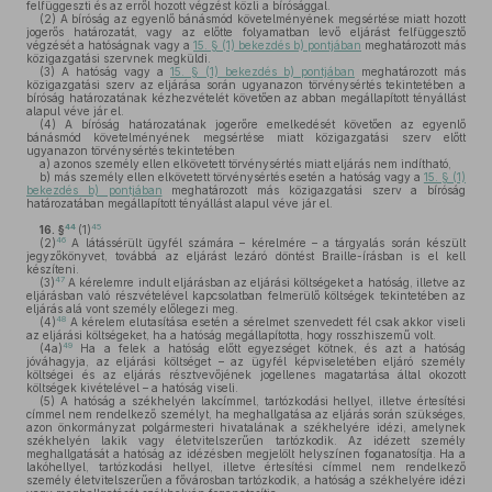
felfüggeszti és az erről hozott végzést közli a bírósággal.
(2)
A bíróság az egyenlő bánásmód követelményének megsértése miatt hozott
jogerős határozatát, vagy az előtte folyamatban levő eljárást felfüggesztő
végzését a hatóságnak vagy a
15. § (1) bekezdés b) pontjában
meghatározott más
közigazgatási szervnek megküldi.
(3)
A hatóság vagy a
15. § (1) bekezdés b) pontjában
meghatározott más
közigazgatási szerv az eljárása során ugyanazon törvénysértés tekintetében a
bíróság határozatának kézhezvételét követően az abban megállapított tényállást
alapul véve jár el.
(4)
A bíróság határozatának jogerőre emelkedését követően az egyenlő
bánásmód követelményének megsértése miatt közigazgatási szerv előtt
ugyanazon törvénysértés tekintetében
a)
azonos személy ellen elkövetett törvénysértés miatt eljárás nem indítható,
b)
más személy ellen elkövetett törvénysértés esetén a hatóság vagy a
15. § (1)
bekezdés b) pontjában
meghatározott más közigazgatási szerv a bíróság
határozatában megállapított tényállást alapul véve jár el.
44
45
16. §
(1)
46
(2)
A látássérült ügyfél számára – kérelmére – a tárgyalás során készült
jegyzőkönyvet, továbbá az eljárást lezáró döntést Braille-írásban is el kell
készíteni.
47
(3)
A kérelemre indult eljárásban az eljárási költségeket a hatóság, illetve az
eljárásban való részvételével kapcsolatban felmerülő költségek tekintetében az
eljárás alá vont személy előlegezi meg.
48
(4)
A kérelem elutasítása esetén a sérelmet szenvedett fél csak akkor viseli
az eljárási költségeket, ha a hatóság megállapította, hogy rosszhiszemű volt.
49
(4a)
Ha a felek a hatóság előtt egyezséget kötnek, és azt a hatóság
jóváhagyja, az eljárási költséget – az ügyfél képviseletében eljáró személy
költségei és az eljárás résztvevőjének jogellenes magatartása által okozott
költségek kivételével – a hatóság viseli.
(5)
A hatóság a székhelyén lakcímmel, tartózkodási hellyel, illetve értesítési
címmel nem rendelkező személyt, ha meghallgatása az eljárás során szükséges,
azon önkormányzat polgármesteri hivatalának a székhelyére idézi, amelynek
székhelyén lakik vagy életvitelszerűen tartózkodik. Az idézett személy
meghallgatását a hatóság az idézésben megjelölt helyszínen foganatosítja. Ha a
lakóhellyel, tartózkodási hellyel, illetve értesítési címmel nem rendelkező
személy életvitelszerűen a fővárosban tartózkodik, a hatóság a székhelyére idézi