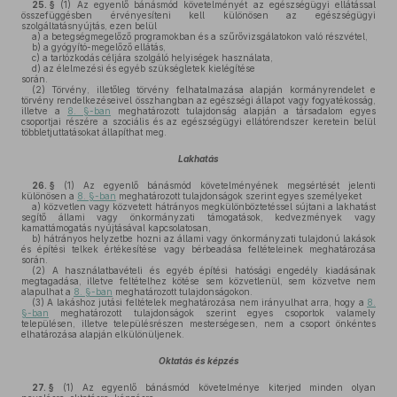
25. §
(1)
Az egyenlő bánásmód követelményét az egészségügyi ellátással
összefüggésben érvényesíteni kell különösen az egészségügyi
szolgáltatásnyújtás, ezen belül
a)
a betegségmegelőző programokban és a szűrővizsgálatokon való részvétel,
b)
a gyógyító-megelőző ellátás,
c)
a tartózkodás céljára szolgáló helyiségek használata,
d)
az élelmezési és egyéb szükségletek kielégítése
során.
(2)
Törvény, illetőleg törvény felhatalmazása alapján kormányrendelet e
törvény rendelkezéseivel összhangban az egészségi állapot vagy fogyatékosság,
illetve a
8. §-ban
meghatározott tulajdonság alapján a társadalom egyes
csoportjai részére a szociális és az egészségügyi ellátórendszer keretein belül
többletjuttatásokat állapíthat meg.
Lakhatás
26. §
(1)
Az egyenlő bánásmód követelményének megsértését jelenti
különösen a
8. §-ban
meghatározott tulajdonságok szerint egyes személyeket
a)
közvetlen vagy közvetett hátrányos megkülönböztetéssel sújtani a lakhatást
segítő állami vagy önkormányzati támogatások, kedvezmények vagy
kamattámogatás nyújtásával kapcsolatosan,
b)
hátrányos helyzetbe hozni az állami vagy önkormányzati tulajdonú lakások
és építési telkek értékesítése vagy bérbeadása feltételeinek meghatározása
során.
(2)
A használatbavételi és egyéb építési hatósági engedély kiadásának
megtagadása, illetve feltételhez kötése sem közvetlenül, sem közvetve nem
alapulhat a
8. §-ban
meghatározott tulajdonságokon.
(3)
A lakáshoz jutási feltételek meghatározása nem irányulhat arra, hogy a
8.
§-ban
meghatározott tulajdonságok szerint egyes csoportok valamely
településen, illetve településrészen mesterségesen, nem a csoport önkéntes
elhatározása alapján elkülönüljenek.
Oktatás és képzés
27. §
(1)
Az egyenlő bánásmód követelménye kiterjed minden olyan