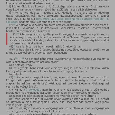
nemzetközi szervezetek, így különösen az Európa Tanács számára készülő
kormányzati jelentések elkészítésében;
i)
közreműködik az Európai Unió Bizottsága számára az egyenlő bánásmódra
vonatkozó irányelvek harmonizációjáról szóló jelentések elkészítésében;
j)
– kormányrendeletben meghatározott kivétellel – ellátja a légijárműveken
utazó fogyatékkal élő, illetve csökkent mozgásképességű személyek jogairól
szóló, 2006. július 5-i
1107/2006/EK európai parlamenti és tanácsi rendelet 14.
cikkében
meghatározott végrehajtó szerv feladatait.
29
(2)
A hatóság a közvélemény folyamatos tájékoztatása érdekében jelentéseit,
javaslatait, valamint a működésével kapcsolatos részletes információkat
honlapján rendszeresen közzéteszi.
30
(3)
A hatóság nem vizsgálhatja az Országgyűlés, a köztársasági elnök, az
Alkotmánybíróság, az Állami Számvevőszék, a Nemzeti Vagyonvisszaszerzési
és Vagyonvédelmi Hivatal, valamint a bíróságok és az ügyészség közhatalmi
döntéseit és intézkedéseit.
31
(4)
Az eljárásban az ügyintézési határidő hetvenöt nap.
32
(5)
A hatóság a kiskorú ügyfél érdekeinek veszélyeztetettsége esetén soron
kívül, de legkésőbb negyvenöt napon belül dönt.
33
34
15. §
(1)
Az egyenlő bánásmód követelménye megsértésének vizsgálatát a
sérelmet szenvedett fél választása szerint
a)
a hatóság, vagy
b)
az egyenlő bánásmód követelménye megsértésének elbírálására külön
törvény alapján hatáskörrel rendelkező más közigazgatási szerv
folytatja le.
35
(2)
Az eljárás megindításáról, végleges döntéséről, valamint kapcsolódó
közigazgatási pert befejező jogerős határozatról a hatóság a külön törvény
alapján hatáskörrel rendelkező közigazgatási szervet, illetve e közigazgatási
szerv a hatóságot értesíti.
(3)
Ha az
(1) bekezdés
alapján valamely közigazgatási szerv előtt eljárás
indult, úgy más közigazgatási szerv ugyanazon törvénysértés tekintetében
a)
azonos személy ellen elkövetett törvénysértés esetén nem járhat el,
36
b)
más személy ellen elkövetett törvénysértés esetén a megindult eljárását
az ügyben a más közigazgatási szerv által meghozandó döntés véglegessé
válásáig felfüggeszti.
(4)
Ha az ügyet valamely közigazgatási szerv elbírálta, más közigazgatási
szerv ugyanazon törvénysértés tekintetében
a)
azonos személy ellen elkövetett törvénysértés esetén nem járhat el,