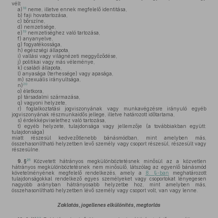
vélt
18
a)
neme, illetve ennek megfelelő identitása,
b)
faji hovatartozása,
c)
bőrszíne,
d)
nemzetisége,
19
e)
nemzetiséghez való tartozása,
f)
anyanyelve,
g)
fogyatékossága,
h)
egészségi állapota,
i)
vallási vagy világnézeti meggyőződése,
j)
politikai vagy más véleménye,
k)
családi állapota,
l)
anyasága (terhessége) vagy apasága,
m)
szexuális irányultsága,
20
n)
o)
életkora,
p)
társadalmi származása,
q)
vagyoni helyzete,
r)
foglalkoztatási jogviszonyának vagy munkavégzésre irányuló egyéb
jogviszonyának részmunkaidős jellege, illetve határozott időtartama,
s)
érdekképviselethez való tartozása,
t)
egyéb helyzete, tulajdonsága vagy jellemzője (a továbbiakban együtt:
tulajdonsága)
miatt részesül kedvezőtlenebb bánásmódban, mint amelyben más,
összehasonlítható helyzetben levő személy vagy csoport részesül, részesült vagy
részesülne.
21
9. §
Közvetett hátrányos megkülönböztetésnek minősül az a közvetlen
hátrányos megkülönböztetésnek nem minősülő, látszólag az egyenlő bánásmód
követelményének megfelelő rendelkezés, amely a
8. §-ban
meghatározott
tulajdonságokkal rendelkező egyes személyeket vagy csoportokat lényegesen
nagyobb arányban hátrányosabb helyzetbe hoz, mint amelyben más,
összehasonlítható helyzetben lévő személy vagy csoport volt, van vagy lenne.
Zaklatás, jogellenes elkülönítés, megtorlás