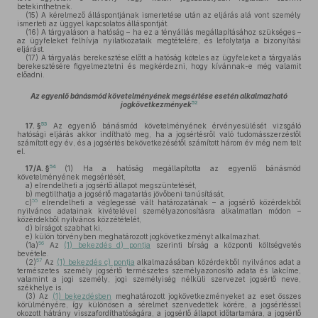
betekinthetnek.
(15)
A kérelmező álláspontjának ismertetése után az eljárás alá vont személy
ismerteti az üggyel kapcsolatos álláspontját.
(16)
A tárgyaláson a hatóság – ha ez a tényállás megállapításához szükséges –
az ügyfeleket felhívja nyilatkozataik megtételére, és lefolytatja a bizonyítási
eljárást.
(17)
A tárgyalás berekesztése előtt a hatóság köteles az ügyfeleket a tárgyalás
berekesztésére figyelmeztetni és megkérdezni, hogy kívánnak-e még valamit
előadni.
Az egyenlő bánásmód követelményének megsértése esetén alkalmazható
52
jogkövetkezmények
53
17. §
Az egyenlő bánásmód követelményének érvényesülését vizsgáló
hatósági eljárás akkor indítható meg, ha a jogsértésről való tudomásszerzéstől
számított egy év, és a jogsértés bekövetkezésétől számított három év még nem telt
el.
54
17/A. §
(1)
Ha a hatóság megállapította az egyenlő bánásmód
követelményének megsértését,
a)
elrendelheti a jogsértő állapot megszüntetését,
b)
megtilthatja a jogsértő magatartás jövőbeni tanúsítását,
55
c)
elrendelheti a véglegessé vált határozatának – a jogsértő közérdekből
nyilvános adatainak kivételével személyazonosításra alkalmatlan módon –
közérdekből nyilvános közzétételét,
d)
bírságot szabhat ki,
e)
külön törvényben meghatározott jogkövetkezményt alkalmazhat.
56
(1a)
Az
(1) bekezdés d) pontja
szerinti bírság a központi költségvetés
bevétele.
57
(2)
Az
(1) bekezdés c) pontja
alkalmazásában közérdekből nyilvános adat a
természetes személy jogsértő természetes személyazonosító adata és lakcíme,
valamint a jogi személy, jogi személyiség nélküli szervezet jogsértő neve,
székhelye is.
(3)
Az
(1) bekezdésben
meghatározott jogkövetkezményeket az eset összes
körülményére, így különösen a sérelmet szenvedettek körére, a jogsértéssel
okozott hátrány visszafordíthatóságára, a jogsértő állapot időtartamára, a jogsértő