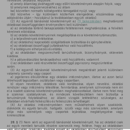
nevelésre, oktatásra, képzésre,
a)
amely államilag jóváhagyott vagy előírt követelmények alapján folyik, vagy
b)
amelynek megszervezéséhez az állam
ba)
közvetlen normatív költségvetési támogatást nyújt, vagy
bb)
közvetve – így különösen közterhek elengedése, elszámolása vagy
adójóváírás útján – hozzájárul (a továbbiakban együtt: oktatás).
(2)
Az egyenlő bánásmód követelményét az
(1) bekezdésben
meghatározott
oktatással összefüggésben érvényesíteni kell különösen
a)
az oktatásba történő bekapcsolódás feltételeinek meghatározása, a felvételi
kérelmek elbírálása,
b)
az oktatás követelményeinek megállapítása és a követelménytámasztás,
c)
a teljesítmények értékelése,
d)
az oktatáshoz kapcsolódó szolgáltatások biztosítása és igénybevétele,
e)
az oktatással összefüggő juttatásokhoz való hozzáférés,
f)
a kollégiumi elhelyezés és ellátás,
g)
az oktatásban megszerezhető tanúsítványok, bizonyítványok, oklevelek
kiadása,
h)
a pályaválasztási tanácsadáshoz való hozzáférés, valamint
i)
az oktatásban való részvétellel összefüggő jogviszony megszüntetése
során.
(3)
Az egyenlő bánásmód követelményének megsértését jelenti különösen
valamely személy vagy csoport
a)
jogellenes elkülönítése egy oktatási intézményben, illetve az azon belül
létrehozott tagozatban, osztályban vagy csoportban,
b)
olyan nevelésre, oktatásra való korlátozása, olyan nevelési, oktatási
rendszer vagy intézmény létesítése, fenntartása, amelynek színvonala nem éri
el a kiadott szakmai követelményekben meghatározottakat, illetve nem felel meg
a szakmai szabályoknak, és mindezek következtében nem biztosítja a
tanulmányok folytatásához, az állami vizsgák letételéhez szükséges, az
általában elvárható felkészítés és felkészülés lehetőségét.
(4)
Az oktatási intézményekben nem működhetnek olyan szakkörök,
diákkörök és egyéb tanulói, hallgatói, szülői vagy más szervezetek, amelyek
célja más személyek vagy csoportok lejáratása, megbélyegzése vagy
kirekesztése.
28. §
(1)
Nem sérti az egyenlő bánásmód követelményét, ha az oktatást csak
az egyik nembeli tanulók részére szervezik meg, feltéve, hogy az oktatásban
való részvétel önkéntes, továbbá emiatt az oktatásban résztvevőket semmilyen