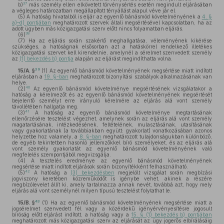
37
b)
más személy ellen elkövetett törvénysértés esetén megindult eljárásában
a végleges határozatban megállapított tényállást alapul véve jár el.
(5)
A hatóság hivatalból is eljár az egyenlő bánásmód követelményének a
4. §
a)–d) pontjában
meghatározott szervek általi megsértésével kapcsolatban, ha az
adott ügyben más közigazgatási szerv előtt nincs folyamatban eljárás.
38
(6)
(7)
Ha az eljárás során szakértő meghallgatása, véleményének kikérése
szükséges, a hatóságnak elsősorban azt a hatáskörrel rendelkező illetékes
közigazgatási szervet kell kirendelnie, amelynél a sérelmet szenvedett személy
az
(1) bekezdés b) pontja
alapján az eljárást megindíthatta volna.
39
15/A. §
(1)
Az egyenlő bánásmód követelményének megsértése miatt indított
eljárásban a
19. §-ban
meghatározott bizonyítási szabályok alkalmazásának van
helye.
40
(2)
Az egyenlő bánásmód követelménye megsértésének vizsgálatakor a
hatóság a kérelmezőt és az egyenlő bánásmód követelményének megsértését
bejelentő személyt erre irányuló kérelmére az eljárás alá vont személy
távollétében hallgatja meg.
41
(3)
A hatóság az egyenlő bánásmód követelménye megtartásának
ellenőrzésére tesztelést végezhet, amelynek során az eljárás alá vont személy
magatartásának, intézkedésének, feltételének, mulasztásának, utasításának
vagy gyakorlatának (a továbbiakban együtt: gyakorlat) vonatkozásában azonos
helyzetbe hoz valamely, a
8. §-ban
meghatározott tulajdonságukban különböző,
de egyéb tekintetben hasonló jellemzőkkel bíró személyeket, és az eljárás alá
vont személy gyakorlatát az egyenlő bánásmód követelményének való
megfelelés szempontjából megvizsgálja.
(4)
A tesztelés eredménye az egyenlő bánásmód követelményének
megsértése miatt indított eljárások során bizonyítékként felhasználható.
42
(5)
A hatóság a
(3) bekezdésben
megjelölt vizsgálat során megbízási
jogviszony keretében közreműködőt is igénybe vehet, akinek a részére
megbízólevelet állít ki, amely tartalmazza annak nevét, továbbá azt, hogy mely
eljárás alá vont személynél milyen típusú tesztelést folytathat le.
43
15/B. §
(1)
Ha az egyenlő bánásmód követelményének megsértése miatt a
jogsérelmet szenvedett fél vagy a közérdekű igényérvényesítésre jogosult
bíróság előtt eljárást indított, a hatóság vagy a
15. § (1) bekezdés b) pontjában
meghatározott más közigazgatási szerv az eljárását az ügy jogerős elbírálásáig