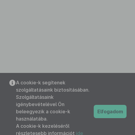
A cookie-k segítenek
szolgáltatásaink biztosításában.
Szolgáltatásaink
igénybevételével Ön
beleegyezik a cookie-k
Elfogadom
használatába.
A cookie-k kezeléséről
részletesebb információt
ide