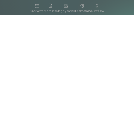
kattintva olvashat.
Szerkezet
Keresés
Megnyitottak
Eszköztár
Változások
Kapcsolat
Felhasználási feltételek
PDF
Akadálymentesítési nyilatkozat
Adatkezelési tájékoztató