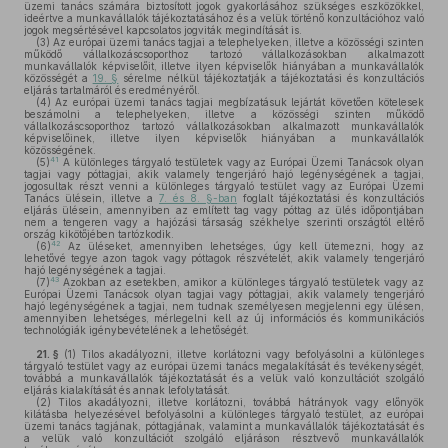
üzemi tanács számára biztosított jogok gyakorlásához szükséges eszközökkel,
ideértve a munkavállalók tájékoztatásához és a velük történő konzultációhoz való
jogok megsértésével kapcsolatos jogviták megindítását is.
(3)
Az európai üzemi tanács tagjai a telephelyeken, illetve a közösségi szinten
működő vállalkozáscsoporthoz tartozó vállalkozásokban alkalmazott
munkavállalók képviselőit, illetve ilyen képviselők hiányában a munkavállalók
közösségét a
19. §
sérelme nélkül tájékoztatják a tájékoztatási és konzultációs
eljárás tartalmáról és eredményéről.
(4)
Az európai üzemi tanács tagjai megbízatásuk lejártát követően kötelesek
beszámolni a telephelyeken, illetve a közösségi szinten működő
vállalkozáscsoporthoz tartozó vállalkozásokban alkalmazott munkavállalók
képviselőinek, illetve ilyen képviselők hiányában a munkavállalók
közösségének.
41
(5)
A különleges tárgyaló testületek vagy az Európai Üzemi Tanácsok olyan
tagjai vagy póttagjai, akik valamely tengerjáró hajó legénységének a tagjai,
jogosultak részt venni a különleges tárgyaló testület vagy az Európai Üzemi
Tanács ülésein, illetve a
7. és 8. §-ban
foglalt tájékoztatási és konzultációs
eljárás ülésein, amennyiben az említett tag vagy póttag az ülés időpontjában
nem a tengeren vagy a hajózási társaság székhelye szerinti országtól eltérő
ország kikötőjében tartózkodik.
42
(6)
Az üléseket, amennyiben lehetséges, úgy kell ütemezni, hogy az
lehetővé tegye azon tagok vagy póttagok részvételét, akik valamely tengerjáró
hajó legénységének a tagjai.
43
(7)
Azokban az esetekben, amikor a különleges tárgyaló testületek vagy az
Európai Üzemi Tanácsok olyan tagjai vagy póttagjai, akik valamely tengerjáró
hajó legénységének a tagjai, nem tudnak személyesen megjelenni egy ülésen,
amennyiben lehetséges, mérlegelni kell az új információs és kommunikációs
technológiák igénybevételének a lehetőségét.
21. §
(1)
Tilos akadályozni, illetve korlátozni vagy befolyásolni a különleges
tárgyaló testület vagy az európai üzemi tanács megalakítását és tevékenységét,
továbbá a munkavállalók tájékoztatását és a velük való konzultációt szolgáló
eljárás kialakítását és annak lefolytatását.
(2)
Tilos akadályozni, illetve korlátozni, továbbá hátrányok vagy előnyök
kilátásba helyezésével befolyásolni a különleges tárgyaló testület, az európai
üzemi tanács tagjának, póttagjának, valamint a munkavállalók tájékoztatását és
a velük való konzultációt szolgáló eljáráson résztvevő munkavállalók