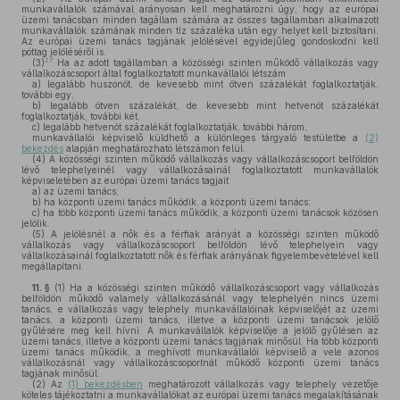
munkavállalók számával arányosan kell meghatározni úgy, hogy az európai
üzemi tanácsban minden tagállam számára az összes tagállamban alkalmazott
munkavállalók számának minden tíz százaléka után egy helyet kell biztosítani.
Az európai üzemi tanács tagjának jelölésével egyidejűleg gondoskodni kell
póttag jelöléséről is.
27
(3)
Ha az adott tagállamban a közösségi szinten működő vállalkozás vagy
vállalkozáscsoport által foglalkoztatott munkavállalói létszám
a)
legalább huszonöt, de kevesebb mint ötven százalékát foglalkoztatják,
további egy,
b)
legalább ötven százalékát, de kevesebb mint hetvenöt százalékát
foglalkoztatják, további két,
c)
legalább hetvenöt százalékát foglalkoztatják, további három,
munkavállalói képviselő küldhető a különleges tárgyaló testületbe a
(2)
bekezdés
alapján meghatározható létszámon felül.
(4)
A közösségi szinten működő vállalkozás vagy vállalkozáscsoport belföldön
lévő telephelyeinél vagy vállalkozásainál foglalkoztatott munkavállalók
képviseletében az európai üzemi tanács tagjait
a)
az üzemi tanács;
b)
ha központi üzemi tanács működik, a központi üzemi tanács;
c)
ha több központi üzemi tanács működik, a központi üzemi tanácsok közösen
jelölik.
(5)
A jelölésnél a nők és a férfiak arányát a közösségi szinten működő
vállalkozás vagy vállalkozáscsoport belföldön lévő telephelyein vagy
vállalkozásainál foglalkoztatott nők és férfiak arányának figyelembevételével kell
megállapítani.
11. §
(1)
Ha a közösségi szinten működő vállalkozáscsoport vagy vállalkozás
belföldön működő valamely vállalkozásánál vagy telephelyén nincs üzemi
tanács, e vállalkozás vagy telephely munkavállalóinak képviselőjét az üzemi
tanács, a központi üzemi tanács, illetve a központi üzemi tanácsok jelölő
gyűlésére meg kell hívni. A munkavállalók képviselője a jelölő gyűlésen az
üzemi tanács, illetve a központi üzemi tanács tagjának minősül. Ha több központi
üzemi tanács működik, a meghívott munkavállalói képviselő a vele azonos
vállalkozásnál vagy vállalkozáscsoportnál működő központi üzemi tanács
tagjának minősül.
(2)
Az
(1) bekezdésben
meghatározott vállalkozás vagy telephely vezetője
köteles tájékoztatni a munkavállalókat az európai üzemi tanács megalakításának