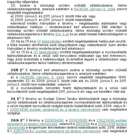
kiigazítás időpontjára.
(2)
Azokra a közösségi szinten működő vállalkozásokra, illetve
vállalkozáscsoportokra, amelyek esetében a
94/45/EK irányelv 6. cikke
szerint
megkötött megállapodást
a)
2009. június 5. és 2011. június 5. között írták alá, vagy
b)
2009. június 5. és 2011. június 5. között módosították,
ellenkező kikötés hiányában e törvény – megállapodás aláírásakor vagy
módosításakor hatályos – rendelkezéseit kell alkalmazni. Ettől eltérően e
közösségi szinten működő vállalkozásokra, illetve közösségi szinten működő
vállalkozáscsoportokra e törvény
6/A. §-át
és az abból fakadó kötelezettségeket is
alkalmazni kell.
(3)
Ha az (1) és a
(2) bekezdésben
említett megállapodások hatályukat vesztik,
a felek közösen dönthetnek azok megújításáról vagy módosításáról. Ilyen döntés
hiányában e törvény rendelkezéseit kell alkalmazni.
(4)
Az (1) és a
(2) bekezdésben
említett megállapodásokban a munkavállalók
tájékoztatásának és a velük való konzultáció módozatait úgy kell értelmezni,
hogy azok biztosítsák a hatékonyságot, és lehetővé tegyék a vállalkozáson vagy
vállalkozáscsoporton belüli hatékony döntéshozatalt.
51
23/B. §
E törvényt kell alkalmazni azokra a közösségi szinten működő
vállalkozásokra, illetve vállalkozáscsoportokra is, amelyek esetében
a)
a
94/45/EK irányelv 6. cikke
szerint megkötött megállapodást 1996.
szeptember 22. és 2009. június 5. között írták alá, és 2009. június 5. és 2011.
június 5. között nem módosították, valamint
b)
a munkavállalók nemzetek feletti tájékoztatásáról és a velük való
konzultációról szóló megállapodást 2011. június 6-án vagy azt követően írták alá.
52
24. §
E törvény az Európai Üzemi Tanács létrehozásáról vagy a közösségi
szintű vállalkozások és vállalkozáscsoportok munkavállalóinak tájékoztatását és
a velük folytatott konzultációt szolgáló eljárás kialakításáról szóló 2009. május 6-
i
2009/38/EK európai parlamenti és a tanácsi irányelvének
való megfelelést
szolgálja.
53
24/A. §
E törvény a
2008/94/EK
, a
2009/38/EK
és a
2002/14/EK európai
parlamenti és tanácsi irányelvnek,
valamint a
98/59/EK
és a
2001/23/EK tanácsi
irányelvnek
a tengerészek tekintetében történő módosításáról szóló, 2015. október
6-i
2015/1794/EU európai parlamenti és tanácsi irányelvnek
való megfelelést