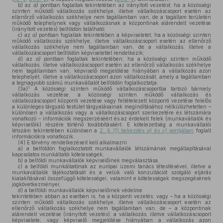
b)
az
a)
pontban foglaltak tekintetében az irányított vezetést, ha a közösségi
szinten működő vállalkozás székhelye, illetve vállalkozáscsoport esetén az
ellenőrző vállalkozás székhelye nem tagállamban van, de a tagállam területén
működő telephelynek vagy vállalkozásnak a központinak alárendelt vezetése
(irányított vezetés) belföldön található;
c)
az
a)
pontban foglaltak tekintetében a képviseletet, ha a közösségi szinten
működő vállalkozás székhelye, illetve vállalkozáscsoport esetén az ellenőrző
vállalkozás székhelye nem tagállamban van, de a vállalkozás, illetve a
vállalkozáscsoport belföldön képviselettel rendelkezik;
d)
az
a)
pontban foglaltak tekintetében, ha a közösségi szinten működő
vállalkozás, illetve vállalkozáscsoport esetén az ellenőrző vállalkozás székhelye
nem tagállamban van, képviselő megjelölése hiányában a vállalkozás azon
telephelyét, illetve a vállalkozáscsoport azon vállalkozását, amely a tagállamban
a legnagyobb számú munkavállalót belföldön foglalkoztatja.
5
(3a)
A közösségi szinten működő vállalkozáscsoportba tartozó bármely
vállalkozás vezetése, a közösségi szinten működő vállalkozás és
vállalkozáscsoport központi vezetése vagy feltételezett központi vezetése felelős
a különleges tárgyaló testület tárgyalásainak megindításához nélkülözhetetlen –
különösen a vállalkozás vagy a vállalkozáscsoport szerkezetére és létszámára
vonatkozó – információk megszerzéséért és az érdekelt felek (munkavállalók és
képviselőik) részére történő továbbításáért. E kötelezettség a munkavállalói
létszám tekintetében különösen a
2. § (1) bekezdés
a)
és
c)
pontjában
foglalt
információkra vonatkozik.
(4)
E törvény rendelkezéseit kell alkalmazni
a)
a belföldön foglalkoztatott munkavállalók létszámának megállapításával
kapcsolatos munkáltatói kötelességek;
b)
a belföldi munkavállalók képviselőinek megválasztása,
c)
a belföldi munkáltatónak az európai üzemi tanács létesítésével, illetve a
munkavállalók tájékoztatását és a velük való konzultációt szolgáló eljárás
kialakításával összefüggő kötelességei, valamint e kötelességek megszegésének
jogkövetkezményei;
d)
a belföldi munkavállalók képviselőinek védelme
tekintetében abban az esetben is, ha a központi vezetés, vagy – ha a közösségi
szinten működő vállalkozás székhelye, illetve vállalkozáscsoport esetén az
ellenőrző vállalkozás székhelye nem tagállamban van, de – a központinak
alárendelt vezetése (irányított vezetés); a vállalkozás, illetve vállalkozáscsoport
képviselete; vagy képviselő megjelölése hiányában a vállalkozás azon