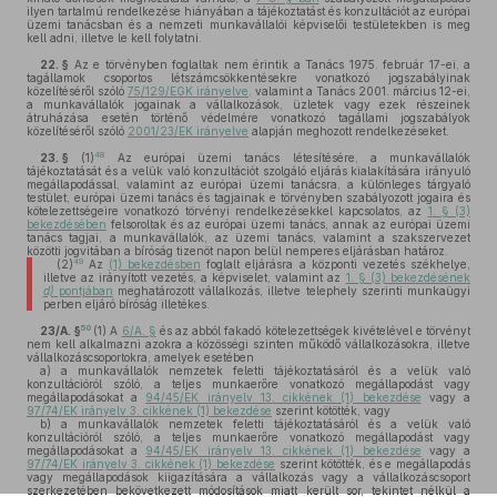
ilyen tartalmú rendelkezése hiányában a tájékoztatást és konzultációt az európai
üzemi tanácsban és a nemzeti munkavállalói képviselői testületekben is meg
kell adni, illetve le kell folytatni.
22. §
Az e törvényben foglaltak nem érintik a Tanács 1975. február 17-ei, a
tagállamok csoportos létszámcsökkentésekre vonatkozó jogszabályinak
közelítéséről szóló
75/129/EGK irányelve,
valamint a Tanács 2001. március 12-ei,
a munkavállalók jogainak a vállalkozások, üzletek vagy ezek részeinek
átruházása esetén történő védelmére vonatkozó tagállami jogszabályok
közelítéséről szóló
2001/23/EK irányelve
alapján meghozott rendelkezéseket.
48
23. §
(1)
Az európai üzemi tanács létesítésére, a munkavállalók
tájékoztatását és a velük való konzultációt szolgáló eljárás kialakítására irányuló
megállapodással, valamint az európai üzemi tanácsra, a különleges tárgyaló
testület, európai üzemi tanács és tagjainak e törvényben szabályozott jogaira és
kötelezettségeire vonatkozó törvényi rendelkezésekkel kapcsolatos, az
1. § (3)
bekezdésében
felsoroltak és az európai üzemi tanács, annak az európai üzemi
tanács tagjai, a munkavállalók, az üzemi tanács, valamint a szakszervezet
közötti jogvitában a bíróság tizenöt napon belül nemperes eljárásban határoz.
49
(2)
Az
(1) bekezdésben
foglalt eljárásra a központi vezetés székhelye,
illetve az irányított vezetés, a képviselet, valamint az
1. § (3) bekezdésének
d)
pontjában
meghatározott vállalkozás, illetve telephely szerinti munkaügyi
perben eljáró bíróság illetékes.
50
23/A. §
(1)
A
6/A. §
és az abból fakadó kötelezettségek kivételével e törvényt
nem kell alkalmazni azokra a közösségi szinten működő vállalkozásokra, illetve
vállalkozáscsoportokra, amelyek esetében
a)
a munkavállalók nemzetek feletti tájékoztatásáról és a velük való
konzultációról szóló, a teljes munkaerőre vonatkozó megállapodást vagy
megállapodásokat a
94/45/EK irányelv 13. cikkének (1) bekezdése
vagy a
97/74/EK irányelv 3. cikkének (1) bekezdése
szerint kötötték, vagy
b)
a munkavállalók nemzetek feletti tájékoztatásáról és a velük való
konzultációról szóló, a teljes munkaerőre vonatkozó megállapodást vagy
megállapodásokat a
94/45/EK irányelv 13. cikkének (1) bekezdése
vagy a
97/74/EK irányelv 3. cikkének (1) bekezdése
szerint kötötték, és e megállapodás
vagy megállapodások kiigazítására a vállalkozás vagy a vállalkozáscsoport
szerkezetében bekövetkezett módosítások miatt került sor, tekintet nélkül a