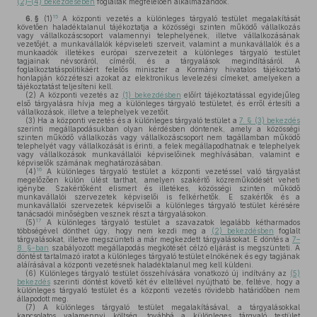
(2)–(4) bekezdésében
foglaltak megfelelően alkalmazandók.
15
6. §
(1)
A központi vezetés a különleges tárgyaló testület megalakítását
követően haladéktalanul tájékoztatja a közösségi szinten működő vállalkozás
vagy vállalkozáscsoport valamennyi telephelyének, illetve vállalkozásának
vezetőjét, a munkavállalók képviseleti szerveit, valamint a munkavállalók és a
munkaadók illetékes európai szervezeteit a különleges tárgyaló testület
tagjainak névsoráról, címéről, és a tárgyalások megindításáról. A
foglalkoztatáspolitikáért felelős miniszter a Kormány hivatalos tájékoztató
honlapján közzéteszi azokat az elektronikus levelezési címeket, amelyeken a
tájékoztatást teljesíteni kell.
(2)
A központi vezetés az
(1) bekezdésben
előírt tájékoztatással egyidejűleg
első tárgyalásra hívja meg a különleges tárgyaló testületet, és erről értesíti a
vállalkozások, illetve a telephelyek vezetőit.
(3)
Ha a központi vezetés és a különleges tárgyaló testület a
7. § (3) bekezdés
szerinti megállapodásukban olyan kérdésben döntenek, amely a közösségi
szinten működő vállalkozás vagy vállalkozáscsoport nem tagállamban működő
telephelyét vagy vállalkozását is érinti, a felek megállapodhatnak e telephelyek
vagy vállalkozások munkavállalói képviselőinek meghívásában, valamint e
képviselők számának meghatározásában.
16
(4)
A különleges tárgyaló testület a központi vezetéssel való tárgyalást
megelőzően külön ülést tarthat, amelyen szakértő közreműködését veheti
igénybe. Szakértőként elismert és illetékes, közösségi szinten működő
munkavállalói szervezetek képviselői is felkérhetők. E szakértők és a
munkavállalói szervezetek képviselői a különleges tárgyaló testület kérésére
tanácsadói minőségben vesznek részt a tárgyalásokon.
17
(5)
A különleges tárgyaló testület a szavazatok legalább kétharmados
többségével dönthet úgy, hogy nem kezdi meg a
(2) bekezdésben
foglalt
tárgyalásokat, illetve megszünteti a már megkezdett tárgyalásokat. E döntés a
7–
8. §-ban
szabályozott megállapodás megkötését célzó eljárást is megszünteti. A
döntést tartalmazó iratot a különleges tárgyaló testület elnökének és egy tagjának
aláírásával a központi vezetésnek haladéktalanul meg kell küldeni.
(6)
Különleges tárgyaló testület összehívására vonatkozó új indítvány az
(5)
bekezdés
szerinti döntést követő két év elteltével nyújtható be, feltéve, hogy a
különleges tárgyaló testület és a központi vezetés rövidebb határidőben nem
állapodott meg.
(7)
A különleges tárgyaló testület megalakításával, a tárgyalásokkal
kapcsolatos valamennyi költség, továbbá a különleges tárgyaló testület