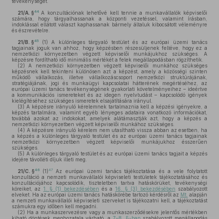
tevékenységét.
44
21/A. §
A konzultációnak lehetővé kell tennie a munkavállalók képviselői
számára, hogy tárgyalhassanak a központi vezetéssel, valamint írásban,
indoklással ellátott választ kaphassanak bármely általuk kibocsátott véleményre
és észrevételre.
45
21/B. §
(1)
A különleges tárgyaló testület és az európai üzemi tanács
tagjainak joguk van ahhoz, hogy képzésben részesüljenek feltéve, hogy ez a
nemzetközi környezetben végzett képviselői munkájukhoz szükséges. A
képzésre fordítható idő minimális mértékét a felek megállapodásban rögzíthetik.
(2)
A nemzetközi környezetben végzett képviselői munkához szükséges
képzésnek kell tekinteni különösen azt a képzést, amely a közösségi szinten
működő vállalkozás, illetve vállalkozáscsoport nemzetközi struktúrájának,
stratégiájának, jogi és munkaügyi kapcsolatai hátterének megértéséhez, az
európai üzemi tanács tevékenységének gyakorlati követelményeihez – ideértve
a kommunikációs ismereteket és az idegen nyelvtudást – kapcsolódó igények
kielégítéséhez szükséges ismeretek elsajátítására irányul.
(3)
A képzésre irányuló kérelemnek tartalmaznia kell a képzési igényekre, a
képzés tartalmára, valamint egyéb lényeges adataira vonatkozó információkat,
továbbá azokat az indokokat, amelyek alátámasztják azt, hogy a képzés a
nemzetközi környezetben végzett képviselői munkához szükséges.
(4)
A képzésre irányuló kérelem nem utasítható vissza abban az esetben, ha
a képzés a különleges tárgyaló testület és az európai üzemi tanács tagjainak
nemzetközi környezetben végzett képviselői munkájukhoz ésszerűen
szükséges.
(5)
A különleges tárgyaló testület és az európai üzemi tanács tagjait a képzés
idejére távolléti díjuk illeti meg.
46
47
21/C. §
(1)
Az európai üzemi tanács tájékoztatása és a vele folytatott
konzultáció a nemzeti munkavállalói képviseleti testületek tájékoztatásához és
konzultációjához kapcsolódik, tiszteletben tartva hatáskörüket, tevékenységi
köreiket, az
1. § (1) bekezdésében
és a
16. § (3) bekezdésében
szabályozott
elveket. Ha az európai üzemi tanács hatáskörébe tartozó kérdésről az
Mt.
alapján
a nemzeti munkavállalói képviseleti szerveket is tájékozatni kell, a tájékoztatást
számukra egy időben kell megadni.
(2)
Ha a munkaszervezésre vagy a munkaszerződésekre jelentős mértékben
kiható döntések meghozatala várható, a
7–8. §-ban
szabályozott megállapodás