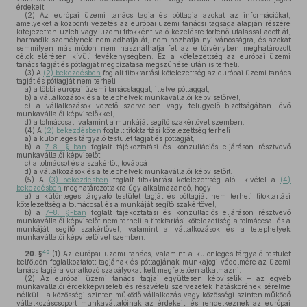
érdekeit.
(2)
Az európai üzemi tanács tagja és póttagja azokat az információkat,
amelyeket a központi vezetés az európai üzemi tanácsi tagsága alapján részére
kifejezetten üzleti vagy üzemi titokként való kezelésre történő utalással adott át,
harmadik személynek nem adhatja át, nem hozhatja nyilvánosságra, és azokat
semmilyen más módon nem használhatja fel az e törvényben meghatározott
célok elérésén kívüli tevékenységben. Ez a kötelezettség az európai üzemi
tanács tagját és póttagját megbízatása megszűnése után is terheli.
(3)
A
(2) bekezdésben
foglalt titoktartási kötelezettség az európai üzemi tanács
tagját és póttagját nem terheli
a)
a többi európai üzemi tanácstaggal, illetve póttaggal,
b)
a vállalkozások és a telephelyek munkavállalói képviselőivel,
c)
a vállalkozások vezető szerveiben vagy felügyelő bizottságában lévő
munkavállalói képviselőkkel,
d)
a tolmáccsal, valamint a munkáját segítő szakértővel szemben.
(4)
A
(2) bekezdésben
foglalt titoktartási kötelezettség terheli
a)
a különleges tárgyaló testület tagját és póttagját,
b)
a
7–8. §-ban
foglalt tájékoztatási és konzultációs eljáráson résztvevő
munkavállalói képviselőt,
c)
a tolmácsot és a szakértőt, továbbá
d)
a vállalkozások és a telephelyek munkavállalói képviselőit.
(5)
A
(3) bekezdésben
foglalt titoktartási kötelezettség alóli kivétel a
(4)
bekezdésben
meghatározottakra úgy alkalmazandó, hogy
a)
a különleges tárgyaló testület tagját és póttagját nem terheli titoktartási
kötelezettség a tolmáccsal és a munkáját segítő szakértővel,
b)
a
7–8. §-ban
foglalt tájékoztatási és konzultációs eljáráson résztvevő
munkavállalói képviselőt nem terheli a titoktartási kötelezettség a tolmáccsal és a
munkáját segítő szakértővel, valamint a vállalkozások és a telephelyek
munkavállalói képviselőivel szemben.
40
20. §
(1)
Az európai üzemi tanács, valamint a különleges tárgyaló testület
belföldön foglalkoztatott tagjának és póttagjának munkajogi védelmére az üzemi
tanács tagjára vonatkozó szabályokat kell megfelelően alkalmazni.
(2)
Az európai üzemi tanács tagjai együttesen képviselik – az egyéb
munkavállalói érdekképviseleti és részvételi szervezetek hatáskörének sérelme
nélkül – a közösségi szinten működő vállalkozás vagy közösségi szinten működő
vállalkozáscsoport munkavállalóinak az érdekeit, és rendelkeznek az európai