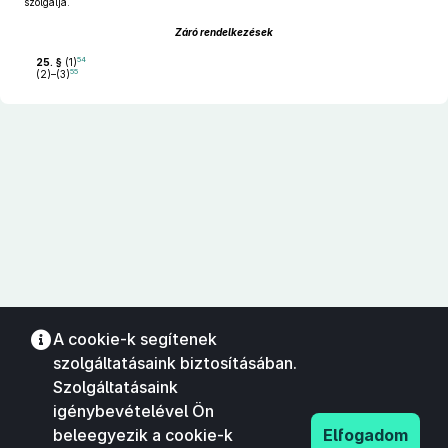
szolgálja.
Záró rendelkezések
54
25. §
(1)
55
(2)–(3)
A cookie-k segítenek
szolgáltatásaink biztosításában.
Szolgáltatásaink
igénybevételével Ön
beleegyezik a cookie-k
Elfogadom