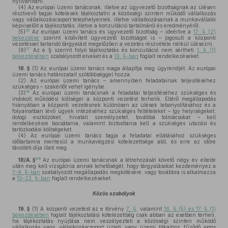
nyilvánítani.
(4)
Az európai üzemi tanácsnak, illetve az ügyvezető bizottságnak az ülésen
résztvevő tagjai kötelesek tájékoztatni a közösségi szinten működő vállalkozás
vagy vállalkozáscsoport telephelyeinek, illetve vállalkozásainak a munkavállalói
képviselőit a tájékoztatás, illetve a konzultáció tartalmáról és eredményéről.
36
(5)
Az európai üzemi tanács és ügyvezető bizottság – ideértve a
17. § (2)
bekezdése
szerint kibővített ügyvezető bizottságot is – jogosult a központi
vezetéssel tartandó tárgyalást megelőzően a vezetés részvétele nélkül ülésezni.
37
(6)
Az e § szerint folyó tájékoztatás és konzultáció nem sértheti
1. § (1)
bekezdésében
szabályozott elveket és a
19. §-ban
foglalt rendelkezéseket.
18. §
(1)
Az európai üzemi tanács maga állapítja meg ügyrendjét. Az európai
üzemi tanács határozatait szótöbbséggel hozza.
(2)
Az európai üzemi tanács – amennyiben feladatainak teljesítéséhez
szükséges – szakértőt vehet igénybe.
38
(3)
Az európai üzemi tanácsnak a feladatai teljesítéséhez szükséges és
indokolt működési költségei a központi vezetést terhelik. Eltérő megállapodás
hiányában a központi vezetésnek különösen az ülések lebonyolításához és a
folyamatban lévő ügyek intézéséhez szükséges feltételeket – így helyiségeket,
dologi eszközöket, hivatali személyzetet, továbbá tolmácsokat – kell
rendelkezésre bocsátania, valamint biztosítania kell a szükséges utazási és
tartózkodási költségeket.
(4)
Az európai üzemi tanács tagja a feladatai ellátásához szükséges
időtartamra mentesül a munkavégzési kötelezettsége alól, és erre az időre
távolléti díja illeti meg.
39
18/A. §
Az európai üzemi tanácsnak a létrehozását követő négy év eltelte
után meg kell vizsgálnia annak lehetőségét, hogy tárgyalásokat kezdeményez a
7–8. §-ban
szabályozott megállapodás megkötésére, vagy továbbra is alkalmazza
a
10–23. §-ban
foglalt rendelkezéseket.
Közös szabályok
19. §
(1)
A központi vezetést az e törvény
7. §
, valamint
16. § (5) és 17. § (1)
bekezdésében
foglalt tájékoztatási kötelezettség csak abban az esetben terheli,
ha tájékoztatás nyújtása nem veszélyezteti a közösségi szinten működő
vállalkozás vagy vállalkozáscsoport üzleti vagy üzemi titkaihoz fűződő jogos