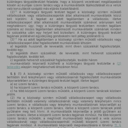
különleges tárgyalótestület feladata, hogy a központi vezetéssel megállapodást
kössön az európai üzemi tanács vagy a munkavállalók tájékoztatását és a velük
való konzultációt szolgáló más eljárás kialakításáról.
13
(2)
A különleges tárgyaló testület tagjait a közösségi szinten működő
vállalkozások vagy vállalkozáscsoportok által alkalmazott munkavállalók közül
kell kijelölni. A tagokat az adott tagállamban a vállalkozás, illetve
vállalkozáscsoport által alkalmazott munkavállalók számával arányosan kell
meghatározni úgy, hogy a különleges tárgyaló testületben minden tagállam
számára az összes tagállamban alkalmazott munkavállalók számának minden
tíz százaléka után egy helyet kell biztosítani. A különleges tárgyaló testület
tagjának jelölésével egyidejűleg gondoskodni kell póttag jelöléséről is.
14
(3)
Ha az adott tagállamban a közösségi szinten működő vállalkozás vagy
vállalkozáscsoport által foglalkoztatott munkavállalói létszám
a)
legalább huszonöt, de kevesebb, mint ötven százalékát foglalkoztatják,
további egy,
b)
legalább ötven százalékát, de kevesebb, mint hetvenöt százalékát
foglalkoztatják, további két,
c)
legalább hetvenöt százalékát foglalkoztatják, további három
munkavállalói képviselő küldhető a különleges tárgyaló testületbe a
(2)
bekezdés
alapján meghatározható létszámon felül.
5. §
(1)
A közösségi szinten működő vállalkozás vagy vállalkozáscsoport
belföldön lévő telephelyein vagy vállalkozásainál foglalkoztatott munkavállalók
képviseletében a különleges tárgyaló testület tagját, illetve tagjait
a)
az üzemi tanács,
b)
ha központi üzemi tanács működik, a központi üzemi tanács,
c)
ha több központi üzemi tanács működik, a központi üzemi tanácsok közösen
jelölik.
(2)
Ha a közösségi szinten működő vállalkozáscsoport vagy vállalkozás
belföldön működő valamely vállalkozásánál vagy valamely telephelyén nincs
üzemi tanács, e vállalkozás vagy telephely munkavállalóinak képviselőjét az
üzemi tanács, a központi üzemi tanács, illetve a központi üzemi tanácsok jelölő
gyűlésére meg kell hívni. A munkavállalók képviselője a jelölő gyűlésen az
üzemi tanács, illetve a központi üzemi tanács tagjának minősül. Ha több központi
üzemi tanács működik, a meghívott munkavállalói képviselő a vele azonos
vállalkozásnál vagy vállalkozáscsoportnál működő központi üzemi tanács
tagjának minősül. A munkavállalói képviselő megválasztására e törvény
11. §