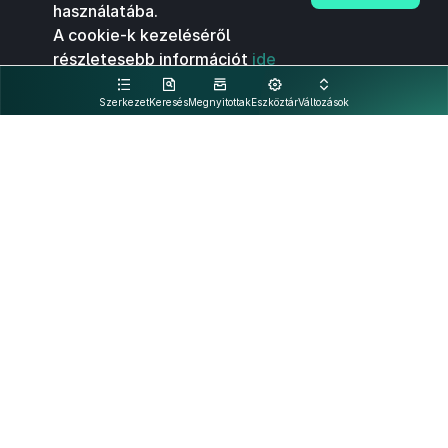
használatába.
A cookie-k kezeléséről
részletesebb információt
ide
kattintva olvashat.
Szerkezet
Keresés
Megnyitottak
Eszköztár
Változások
Kapcsolat
Felhasználási feltételek