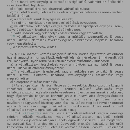
b)
az üzleti tevékenység, a termelés (szolgáltatás), valamint az értékesítés
valószínűsíthető fejlődése;
c)
a foglalkoztatási helyzet és annak várható alakulása;
32
d)
a befektetések, illetve a befektetési programok helyzete és annak várható
fejlődési iránya;
e)
a szervezetet érintő lényeges változások;
f)
az új munkamódszerek és termelési eljárások bevezetése;
g)
vállalkozások, telephelyek vagy a működés szempontjából lényeges üzem-,
illetve üzletrészek, továbbá a termelés áthelyezése;
h)
vállalkozások vagy telephelyek összevonása vagy szétválása;
33
i)
vállalkozások, telephelyek vagy a működés szempontjából lényeges
üzem-, illetve üzletrészek tevékenységének csökkentése, leépítése, bezárása
vagy megszüntetése;
j)
a csoportos létszámcsökkentés.
17. §
(1)
A központi vezetés megfelelő időben köteles tájékoztatni az európai
üzemi tanácsot a munkavállalók érdekeit jelentős mértékben érintő rendkívüli
körülményekről. Ilyen rendkívüli körülménynek minősülnek különösen
a)
a vállalkozások, telephelyek vagy a működés szempontjából lényeges
üzem-, illetve üzletrészek áthelyezése;
34
b)
a vállalkozások, telephelyek vagy a működés szempontjából lényeges
üzem-, illetve üzletrészek bezárása, tevékenységének csökkentése vagy
megszüntetése;
c)
a csoportos létszámcsökkentés.
(2)
Az európai üzemi tanács, illetve az ügyvezető bizottság jogosult a központi
vezetéssel, illetve a közösségi szinten működő vállalkozás vagy
vállalkozáscsoport megfelelő szintű vezetésével ülést tartani annak érdekében,
hogy tájékoztatást kapjon és konzultáljon a munkavállalók lényeges érdekeit
érintő rendkívüli körülményekről. Ha az ülésen az európai üzemi tanács
nevében az ügyvezető bizottság vesz részt, az ülésre meg kell hívni az európai
üzemi tanács azon tagjait, akiket az intézkedéssel közvetlenül érintett
vállalkozások vagy telephelyek választottak meg.
35
(3)
A
(2) bekezdés
szerinti ülést a központi vezetésnek, vagy a közösségi
szinten működő vállalkozás vagy vállalkozáscsoport megfelelő szintű
vezetésének a jelentése alapján a lehető legrövidebb időn belül kell megtartani.
Az európai üzemi tanács és az ügyvezető bizottság jogosult a felmerült
kérdésekről az ülés végén, illetve azt követően ésszerű időn belül véleményt