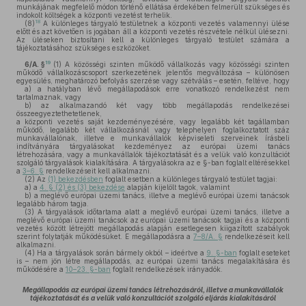
munkájának megfelelő módon történő ellátása érdekében felmerült szükséges és
indokolt költségek a központi vezetést terhelik.
18
(8)
A különleges tárgyaló testületnek a központi vezetés valamennyi ülése
előtt és azt követően is jogában áll a központi vezetés részvétele nélkül ülésezni.
Az üléseken biztosítani kell a különleges tárgyaló testület számára a
tájékoztatásához szükséges eszközöket.
19
6/A. §
(1)
A közösségi szinten működő vállalkozás vagy közösségi szinten
működő vállalkozáscsoport szerkezetének jelentős megváltozása – különösen
egyesülés, meghatározó befolyás szerzése vagy szétválás – esetén, feltéve, hogy
a)
a hatályban lévő megállapodások erre vonatkozó rendelkezést nem
tartalmaznak, vagy
b)
az alkalmazandó két vagy több megállapodás rendelkezései
összeegyeztethetetlenek,
a központi vezetés saját kezdeményezésére, vagy legalább két tagállamban
működő, legalább két vállalkozásnál vagy telephelyen foglalkoztatott száz
munkavállalónak, illetve e munkavállalók képviseleti szerveinek írásbeli
indítványára tárgyalásokat kezdeményez az európai üzemi tanács
létrehozására, vagy a munkavállalók tájékoztatását és a velük való konzultációt
szolgáló tárgyalások kialakítására. A tárgyalásokra az e §-ban foglalt eltérésekkel
a
3–6. §
rendelkezéseit kell alkalmazni.
(2)
Az
(1) bekezdésben
foglalt esetben a különleges tárgyaló testület tagjai:
a)
a
4. § (2) és (3) bekezdése
alapján kijelölt tagok, valamint
b)
a meglévő európai üzemi tanács, illetve a meglévő európai üzemi tanácsok
legalább három tagja.
(3)
A tárgyalások időtartama alatt a meglévő európai üzemi tanács, illetve a
meglévő európai üzemi tanácsok az európai üzemi tanácsok tagjai és a központi
vezetés között létrejött megállapodás alapján esetlegesen kiigazított szabályok
szerint folytatják működésüket. E megállapodásra a
7–8/A. §
rendelkezéseit kell
alkalmazni.
(4)
Ha a tárgyalások során bármely okból – ideértve a
9. §-ban
foglalt eseteket
is – nem jön létre megállapodás, az európai üzemi tanács megalakítására és
működésére a
10–23. §-ban
foglalt rendelkezések irányadók.
Megállapodás az európai üzemi tanács létrehozásáról, illetve a munkavállalók
tájékoztatását és a velük való konzultációt szolgáló eljárás kialakításáról