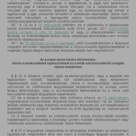
vállalkozásnak” minősül-e, annak a tagállamnak a jogát kell alkalmazni,
amelynek joga a vállalkozásra nézve irányadó. Ha a vállalkozásra nézve
irányadó jog nem valamely tagállam joga, az alkalmazandó jog annak a
tagállamnak a joga, amelynek területén a vállalkozás képviselője, illetve ilyen
képviselő hiányában a legnagyobb számú munkavállalót foglalkoztató
vállalkozáscsoportjának központi vezetése található.
11
(8)
A (2) és a
(3) bekezdéstől
eltérően, ha a vállalkozás a vállalkozások
közötti összefonódások ellenőrzéséről szóló 2004. január 20-i
139/2004/EK
tanácsi rendelet 3. cikk (5) bekezdés
a) vagy c) albekezdésében említett
társaság, az érdekeltségébe tartozó másik vállalkozás tekintetében nem minősül
ellenőrző vállalkozásnak.
12
(9)
Az
(1) bekezdés
a)
és
c)
pontjában
előírt küszöbértékeket a tárgyévet
megelőző két évben foglalkoztatottaknak a részmunkaidős foglalkoztatottakat is
magában foglaló átlagos statisztikai létszáma alapján kell meghatározni.
Az európai üzemi tanács létrehozása,
illetve a munkavállalók tájékoztatását és a velük való konzultációt szolgáló
eljárás kialakítása
3. §
(1)
A központi vezetés saját kezdeményezésére, vagy a legalább két
tagállamban működő, legalább két vállalkozásnál vagy telephelyen
foglalkoztatott száz munkavállalónak, illetve e munkavállalók képviseleti
szerveinek az indítványára tárgyalásokat kezdeményez az európai üzemi
tanács létrehozására, vagy a munkavállalók tájékoztatását és a velük való
konzultációt szolgáló tárgyalások kialakítására.
(2)
Ha a központi vezetéshez több indítvány érkezik, az
(1) bekezdésben
meghatározott munkavállalói létszámot össze kell számítani. Ha az indítványt
belföldi vállalkozás vagy telephely vezetéséhez terjesztik elő, azt haladéktalanul
továbbítani kell a központi vezetéshez és erről egyidejűleg az indítványtevőt
tájékoztatni kell.
(3)
A központi vezetés az indítvány(ok)ról, annak kézhezvételét követően
haladéktalanul tájékoztatja a közösségi szinten működő vállalkozáscsoport vagy
vállalkozás valamennyi vállalkozását, illetve telephelyét.
4. §
(1)
A tárgyalások megkezdése és lefolytatása érdekében az alábbiakban
foglaltaknak megfelelően létre kell hozni a különleges tárgyaló testületet. A