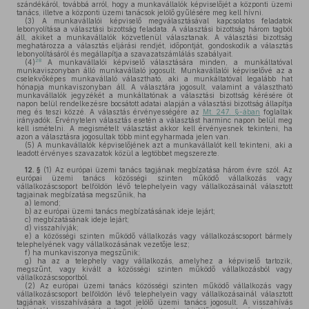
szándékáról, továbbá arról, hogy a munkavállalók képviselőjét a központi üzemi
tanács, illetve a központi üzemi tanácsok jelölő gyűlésére meg kell hívni.
(3)
A munkavállalói képviselő megválasztásával kapcsolatos feladatok
lebonyolítása a választási bizottság feladata. A választási bizottság három tagból
áll, akiket a munkavállalók közvetlenül választanak. A választási bizottság
meghatározza a választás eljárási rendjét, időpontját, gondoskodik a választás
lebonyolításáról és megállapítja a szavazatszámlálás szabályait.
28
(4)
A munkavállalói képviselő választására minden, a munkáltatóval
munkaviszonyban álló munkavállaló jogosult. Munkavállalói képviselővé az a
cselekvőképes munkavállaló választható, aki a munkáltatóval legalább hat
hónapja munkaviszonyban áll. A választára jogosult, valamint a választható
munkavállalók jegyzékét a munkáltatónak a választási bizottság kérésére öt
napon belül rendelkezésre bocsátott adatai alapján a választási bizottság állapítja
meg és teszi közzé. A választás érvényességére az
Mt. 247. §-ában
foglaltak
irányadók. Érvénytelen választás esetén a választást harminc napon belül meg
kell ismételni. A megismételt választást akkor kell érvényesnek tekinteni, ha
azon a választásra jogosultak több mint egyharmada jelen van.
(5)
A munkavállalók képviselőjének azt a munkavállalót kell tekinteni, aki a
leadott érvényes szavazatok közül a legtöbbet megszerezte.
12. §
(1)
Az európai üzemi tanács tagjának megbízatása három évre szól. Az
európai üzemi tanács közösségi szinten működő vállalkozás vagy
vállalkozáscsoport belföldön lévő telephelyein vagy vállalkozásainál választott
tagjainak megbízatása megszűnik, ha
a)
lemond;
b)
az európai üzemi tanács megbízatásának ideje lejárt;
c)
megbízatásának ideje lejárt;
d)
visszahívják;
e)
a közösségi szinten működő vállalkozás vagy vállalkozáscsoport bármely
telephelyének vagy vállalkozásának vezetője lesz;
f)
ha munkaviszonya megszűnik;
g)
ha az a telephely vagy vállalkozás, amelyhez a képviselő tartozik,
megszűnt, vagy kivált a közösségi szinten működő vállalkozásból vagy
vállalkozáscsoportból.
(2)
Az európai üzemi tanács közösségi szinten működő vállalkozás vagy
vállalkozáscsoport belföldön lévő telephelyein vagy vállalkozásainál választott
tagjának visszahívására a tagot jelölő üzemi tanács jogosult. A visszahívás