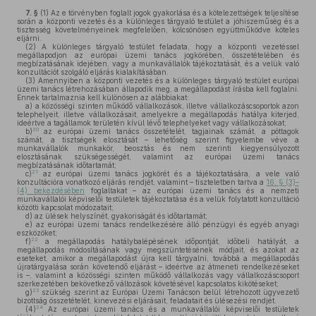
7. §
(1)
Az e törvényben foglalt jogok gyakorlása és a kötelezettségek teljesítése
során a központi vezetés és a különleges tárgyaló testület a jóhiszeműség és a
tisztesség követelményeinek megfelelően, kölcsönösen együttműködve köteles
eljárni.
(2)
A különleges tárgyaló testület feladata, hogy a központi vezetéssel
megállapodjon az európai üzemi tanács jogkörében, összetételében és
megbízatásának idejében, vagy a munkavállalók tájékoztatását, és a velük való
konzultációt szolgáló eljárás kialakításában.
(3)
Amennyiben a központi vezetés és a különleges tárgyaló testület európai
üzemi tanács létrehozásában állapodik meg, a megállapodást írásba kell foglalni.
Ennek tartalmaznia kell különösen az alábbiakat:
a)
a közösségi szinten működő vállalkozások, illetve vállalkozáscsoportok azon
telephelyeit, illetve vállalkozásait, amelyekre a megállapodás hatálya kiterjed,
ideértve a tagállamok területén kívül lévő telephelyeket vagy vállalkozásokat;
20
b)
az európai üzemi tanács összetételét, tagjainak számát, a póttagok
számát, a tisztségek elosztását – lehetőség szerint figyelembe véve a
munkavállalók munkakör, beosztás és nem szerinti kiegyensúlyozott
elosztásának szükségességét, valamint az európai üzemi tanács
megbízatásának időtartamát;
21
c)
az európai üzemi tanács jogkörét és a tájékoztatására, a vele való
konzultációra vonatkozó eljárás rendjét, valamint – tiszteletben tartva a
16. § (3)–
(4) bekezdésében
foglaltakat – az európai üzemi tanács és a nemzeti
munkavállalói képviselői testületek tájékoztatása és a velük folytatott konzultáció
közötti kapcsolat módozatait;
d)
az ülések helyszínét, gyakoriságát és időtartamát;
e)
az európai üzemi tanács rendelkezésére álló pénzügyi és egyéb anyagi
eszközöket;
22
f)
a megállapodás hatálybalépésének időpontját, időbeli hatályát, a
megállapodás módosításának vagy megszüntetésének módjait, és azokat az
eseteket, amikor a megállapodást újra kell tárgyalni, továbbá a megállapodás
újratárgyalása során követendő eljárást – ideértve az átmeneti rendelkezéseket
is –, valamint a közösségi szinten működő vállalkozás vagy vállalkozáscsoport
szerkezetében bekövetkező változások követésével kapcsolatos kikötéseket;
23
g)
szükség szerint az Európai Üzemi Tanácson belül létrehozott ügyvezető
bizottság összetételét, kinevezési eljárásait, feladatait és ülésezési rendjét.
24
(4)
Az európai üzemi tanács és a munkavállalói képviselői testületek