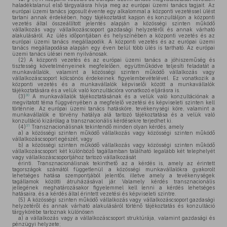
haladéktalanul első tárgyalásra hívja meg az európai üzemi tanács tagjait. Az
európai üzemi tanács jogosult évente egy alkalommal a központi vezetéssel ülést
tartani annak érdekében, hogy tájékoztatást kapjon és konzultáljon a központi
vezetés által összeállított jelentés alapján a közösségi szinten működő
vállalkozás vagy vállalkozáscsoport gazdasági helyzetéről és annak várható
alakulásáról. Az ülés időpontjában és helyszínében a központi vezetés és az
európai üzemi tanács megállapodik. A központi vezetés és az európai üzemi
tanács megállapodása alapján egy éven belül több ülés is tartható. Az európai
üzemi tanács ülései nem nyilvánosak.
(2)
A központi vezetés és az európai üzemi tanács a jóhiszeműség és
tisztesség követelményeinek megfelelően, együttműködve teljesíti feladatát a
munkavállalók, valamint a közösségi szinten működő vállalkozás vagy
vállalkozáscsoport kölcsönös érdekeinek figyelembevételével. Ez vonatkozik a
központi vezetés és a munkavállalók képviselői között a munkavállalók
tájékoztatására és a velük való konzultációra vonatkozó eljárásra is.
30
(3)
A munkavállalók tájékoztatásának és a velük való konzultációnak a
megvitatott téma függvényében a megfelelő vezetési és képviseleti szinten kell
történnie. Az európai üzemi tanács hatásköre, tevékenységi köre, valamint a
munkavállalók e törvény hatálya alá tartozó tájékoztatása és a velük való
konzultáció kizárólag a transznacionális kérdésekre terjedhet ki.
31
(4)
Transznacionálisnak tekintendő minden olyan kérdés, amely
a)
a közösségi szinten működő vállalkozás vagy közösségi szinten működő
vállalkozáscsoport egészét, vagy
b)
a közösségi szinten működő vállalkozás vagy közösségi szinten működő
vállalkozáscsoport két különböző tagállamban található legalább két telephelyét
vagy vállalkozáscsoportjához tartozó vállalkozását
érinti. Transznacionálisnak tekinthető az a kérdés is, amely az érintett
tagországok számától függetlenül a közösségi munkavállalókra gyakorolt
lehetséges hatása szempontjából jelentős, illetve amely a tevékenységek
tagállamok közötti átruházásával jár. Valamely kérdés transznacionális
jellegének meghatározásakor figyelemmel kell lenni a kérdés lehetséges
hatásaira, és a kérdés által érintett vezetési és képviseleti szintre.
(5)
A közösségi szinten működő vállalkozás vagy vállalkozáscsoport gazdasági
helyzetéről és annak várható alakulásáról történő tájékoztatás és konzultáció
tárgykörébe tartoznak különösen
a)
a vállalkozás vagy a vállalkozáscsoport struktúrája, valamint gazdasági és
pénzügyi helyzete;