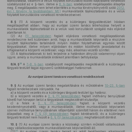
tájékoztatása, valamint a velük folytatott konzultáció közötti kapcsolatra vonatkozó
szabályozást az e §-ban, illetve a
8. §-ban
szabályozott megállapodás állapítja
meg. E megállapodás nem lehet ellentétes a munka törvénykönyvéről szóló
2012.
évi I. törvény (a továbbiakban: Mt.)
munkavállalók tájékoztatására és a velük
folytatott konzultációra vonatkozó rendelkezéseivel.
8. §
(1)
A központi vezetés és a különleges tárgyalótestület írásban
megállapodhat abban, hogy az európai üzemi tanács létrehozása helyett a
munkavállalók tájékoztatását és a velük való konzultációt szolgáló más eljárást
alakítanak ki.
(2)
Az
(1) bekezdésben
foglalt eljárásra vonatkozó megállapodásnak
rendelkeznie kell különösen arról, hogy a munkavállalók képviselői a részükre
nyújtott tájékoztatás tartalmáról milyen módon folytathatnak egymás között
tárgyalásokat, illetve milyen eljárásban és módon közölhetik javaslataikat és
kifogásaikat a központi vezetéssel, vagy más, alkalmas vezetői szinttel.
(3)
A tájékoztatásnak ki kell terjednie a határokon átnyúló valamennyi olyan
ügyre, amely a munkavállalók érdekeit jelentősen befolyásolja.
25
8/A. §
A
7–8. §-ban
szabályozott megállapodás megkötéséről a különleges
tárgyaló testület tagjai egyszerű szótöbbséggel határoznak.
Az európai üzemi tanácsra vonatkozó rendelkezések
9. §
Az európai üzemi tanács megalakítására és működésére
10–23. §-ban
foglalt rendelkezések irányadók, ha
a)
a központi vezetés és a különleges tárgyaló testület így határoz;
b)
a központi vezetés a
3. § (1) bekezdésben
foglalt indítvány benyújtását
követő hat hónapon belül a tárgyalások megkezdését elutasítja;
c)
a felek a
3. § (1) bekezdésben
foglalt, a központi vezetés
kezdeményezésétől, vagy a munkavállalók, illetve munkavállalói képviseleti
szervei indítványa benyújtásának időpontjától számított három év elteltével nem
állapodtak meg a
7. § (3) bekezdésben
foglalt kérdésekről, és a különleges
tárgyaló testület nem hozott a
6. § (5) bekezdésében
meghatározott döntést.
10. §
(1)
Az európai üzemi tanács a közösségi szinten működő vállalkozások
vagy vállalkozáscsoportok munkavállalóinak képviselőiből áll.
26
(2)
Az európai üzemi tanács tagjait az adott tagállamban alkalmazott