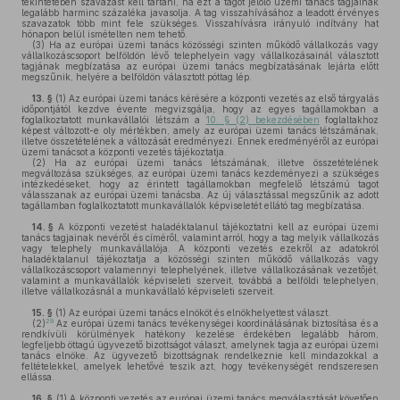
tekintetében szavazást kell tartani, ha ezt a tagot jelölő üzemi tanács tagjainak
legalább harminc százaléka javasolja. A tag visszahívásához a leadott érvényes
szavazatok több mint fele szükséges. Visszahívásra irányuló indítvány hat
hónapon belül ismételten nem tehető.
(3)
Ha az európai üzemi tanács közösségi szinten működő vállalkozás vagy
vállalkozáscsoport belföldön lévő telephelyein vagy vállalkozásainál választott
tagjának megbízatása az európai üzemi tanács megbízatásának lejárta előtt
megszűnik, helyére a belföldön választott póttag lép.
13. §
(1)
Az európai üzemi tanács kérésére a központi vezetés az első tárgyalás
időpontjától kezdve évente megvizsgálja, hogy az egyes tagállamokban a
foglalkoztatott munkavállalói létszám a
10. § (2) bekezdésében
foglaltakhoz
képest változott-e oly mértékben, amely az európai üzemi tanács létszámának,
illetve összetételének a változását eredményezi. Ennek eredményéről az európai
üzemi tanácsot a központi vezetés tájékoztatja.
(2)
Ha az európai üzemi tanács létszámának, illetve összetételének
megváltozása szükséges, az európai üzemi tanács kezdeményezi a szükséges
intézkedéseket, hogy az érintett tagállamokban megfelelő létszámú tagot
válasszanak az európai üzemi tanácsba. Az új választással megszűnik az adott
tagállamban foglalkoztatott munkavállalók képviseletét ellátó tag megbízatása.
14. §
A központi vezetést haladéktalanul tájékoztatni kell az európai üzemi
tanács tagjainak nevéről és címéről, valamint arról, hogy a tag melyik vállalkozás
vagy telephely munkavállalója. A központi vezetés ezekről az adatokról
haladéktalanul tájékoztatja a közösségi szinten működő vállalkozás vagy
vállalkozáscsoport valamennyi telephelyének, illetve vállalkozásának vezetőjét,
valamint a munkavállalók képviseleti szerveit, továbbá a belföldi telephelyen,
illetve vállalkozásnál a munkavállaló képviseleti szerveit.
15. §
(1)
Az európai üzemi tanács elnököt és elnökhelyettest választ.
29
(2)
Az európai üzemi tanács tevékenységei koordinálásának biztosítása és a
rendkívüli körülmények hatékony kezelése érdekében legalább három,
legfeljebb öttagú ügyvezető bizottságot választ, amelynek tagja az európai üzemi
tanács elnöke. Az ügyvezető bizottságnak rendelkeznie kell mindazokkal a
feltételekkel, amelyek lehetővé teszik azt, hogy tevékenységét rendszeresen
ellássa.
16. §
(1)
A központi vezetés az európai üzemi tanács megválasztását követően