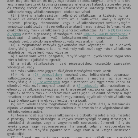
azok megismerhessék és megvizsgálhassák az adott tárgykört, amely lehetővé
teszi a munkavállalók képviselői számára a lehetséges hatások alapos elemzését
és szükség esetén a konzultációk előkészítését a közösségi szinten működő
vállalkozás vagy vállalkozáscsoport illetékes szervével.
(2)
E törvény alkalmazásában ,,ellenőrző vállalkozás'' a közösségi szinten
működő vállalkozáscsoporthoz tartozó az a vállalkozás, amely tulajdonosi
helyzete, pénzügyi részesedése, vagy a vállalkozáscsoport tevékenységére
vonatkozó szabályozás más rendelkezése alapján meghatározó befolyást képes
gyakorolni egy másik vállalkozásra (ellenőrzött vállalkozás). Az
1. § (3) bekezdés
a)
pontja
esetén a gazdasági társaságokról szóló
1997. évi CXLIV. törvénynek
a
gazdasági társaságban való befolyásszerzésére vonatkozó részében
meghatározott uralkodó tag is ellenőrző vállalkozásnak minősül.
(3)
A meghatározó befolyás gyakorlására való képességet – az ellenkező
bizonyításáig – vélelmezni kell, ha valamely vállalkozás egy másik vállalkozás
tekintetében közvetlenül vagy közvetve
a)
a másik vállalkozás igazgatási, irányító vagy felügyelő szerve tagjai több
mint a felének kijelölésére jogosult;
b)
a másik vállalkozásban való részesedéshez kapcsolódó szavazatok
többségével, vagy
c)
a másik vállalkozás jegyzett tőkéjének többségével rendelkezik.
9
(4)
Ha a
(2) bekezdésben
meghatározott feltételeknek ugyanazon
vállalkozáscsoport két vagy több vállalkozása is megfelel, az ellenkező
bizonyításáig a
(3) bekezdésben
foglalt sorrendet kell figyelembe venni az
ellenőrző vállalkozás meghatározásánál. A
(2) bekezdés
alkalmazásában az
ellenőrző vállalkozás szavazással és kinevezéssel kapcsolatos jogai magukban
foglalják bármely másik ellenőrzött vállalkozás jogait, valamint bármely a saját
nevében, de az ellenőrző vállalkozás vagy bármely egyéb ellenőrzött vállalkozás
részéről eljáró személynek vagy testületnek a jogait.
(5)
Nem vélelmezhető meghatározó befolyás a csődeljárás, a felszámolási
eljárás, valamint a végelszámolás körében a felszámoló és a végelszámoló által
tett intézkedés alapján.
(6)
Nem minősíti ellenőrző vállalkozásnak a biztosítóintézetet, a hitelintézetet,
a pénzügyi holding társaságot, a vegyes tevékenységű holding társaságot, a
befektetési társaságot vagy a vagyonkezelő szervezetet átmeneti irányítási
tevékenysége vagy vagyonszerzése, ha annak célja a továbbértékesítés
előkészítése és irányítási jogaikat nem, vagy csak a szükséges mértékben
gyakorolják.
10
(7)
Annak meghatározása során, hogy egy vállalkozás „ellenőrző