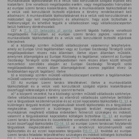
munkavállalók tájékoztatását és a velük való konzultációt szolgáló eljárást kell
kialakítani. Erre vonatkozó megállapodás esetén, vagy megállapodás hiányában
az európai üzemi tanács kialakítására, illetve a munkavállalók tájékoztatását és
a velük való konzultációt biztosító eljárásra e törvény rendelkezéseit kell
alkalmazni. A munkavállalók tájékoztatásának és a velük való konzultációnak a
módozatait úgy kell meghatározni és alkalmazni, hogy azok biztosítsák a
hatékonyságot, és lehetővé tegyék a vállalkozáson vagy vállalkozáscsoporton
belüli hatékony döntéshozatalt.
3
(2)
A
7. § (3) bekezdés
a)
pontja
szerinti tágabb hatályra vonatkozó
megállapodás hiányában, az európai üzemi tanács jogköre, valamint a
munkavállalók tájékoztatását és a velük való konzultációt biztosító eljárások
kiterjednek
a)
a közösségi szinten működő vállalkozásnak valamennyi telephelyére,
amely az Európai Unió tagállamában vagy az Európai Gazdasági Térségről szóló
megállapodásban részes más államban, illetve olyan államban működik,
amelynek állampolgára az Európai Közösség és tagállamai, valamint az Európai
Gazdasági Térségről szóló megállapodásban nem részes állam között létrejött
nemzetközi szerződés alapján az Európai Gazdasági Térségről szóló
megállapodásban részes állam állampolgárával azonos jogállást élvez (a
továbbiakban együtt: tagállam), illetve
b)
a közösségi szinten működő vállalkozáscsoport esetében a tagállamokban
működő valamennyi vállalkozására.
(3)
Az európai üzemi tanács létesítésével, illetve a munkavállalók
tájékoztatását és a velük való konzultációt szolgáló eljárás kialakításával
összefüggő kötelességek e törvény szerint terhelik
4
a)
a központi vezetést, ha a közösségi szinten működő vállalkozás székhelye,
illetve vállalkozáscsoport esetén az ellenőrző vállalkozás székhelye belföldön
van a tárgyalások kezdeményezése és az ezzel kapcsolatos tájékoztatás (
3. §
), a
különleges tárgyaló testület megalakulását követő tájékoztatás és a tárgyalások
megkezdése, valamint a különleges tárgyaló testület megalakulásával,
munkájának megfelelő ellátása érdekében felmerült szükséges és indokolt,
valamint a tárgyalásokkal kapcsolatos költségek biztosítása (
6. §
), az európai
üzemi tanács létszámára és összetételére vonatkozó intézkedések, valamint az
ezzel összefüggő tájékoztatás (
13–14. §
), az európai üzemi tanáccsal folytatandó
tárgyalások megkezdéséért, valamint a rendkívüli körülményekről való
tájékoztatás és az ezzel kapcsolatos tárgyalás (
16–17. §
), továbbá az európai
üzemi tanács feladatai teljesítéséhez szükséges és indokolt költségek biztosítása
(
18. §
,
21/B. §
), a képzés megszervezése (
21/B. §
) tekintetében;