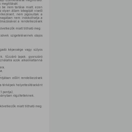
jó üzemeltetése megtiltható.
 megtiltását.
 be nem tartása miatt, ezen
olyan állam lobogóját viselő
kezéseit, nem jogosultak a
önmagában nem indokolhatja a
kalmazásával a rendelkezések
vetkezők miatt tiltható meg:
sövek szigeteléseinek olajos
ogadó képessége vagy súlyos
ek, tűzzáró lapok, gyorszáró
ználatra azok alkalmatlanná
ara,
a,
,
jában előírt rendelkezések
a térképek helyettesítéseként
 pontja),
mányban rögzítetteknek,
övetkezők miatt tiltható meg: