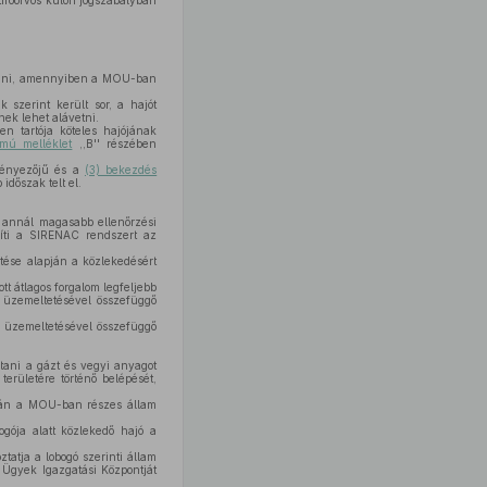
ztifőorvos külön jogszabályban
tartani, amennyiben a MOU-ban
 szerint került sor, a hajót
nek lehet alávetni.
en tartója köteles hajójának
mú melléklet
,,B'' részében
 tényezőjű és a
(3) bekezdés
időszak telt el.
 annál magasabb ellenőrzési
esíti a SIRENAC rendszert az
tése alapján a közlekedésért
tt átlagos forgalom legfeljebb
 üzemeltetésével összefüggő
ó üzemeltetésével összefüggő
ltani a gázt és vegyi anyagot
területére történő belépését,
amán a MOU-ban részes állam
gója alatt közlekedő hajó a
ztatja a lobogó szerinti állam
i Ügyek Igazgatási Központját