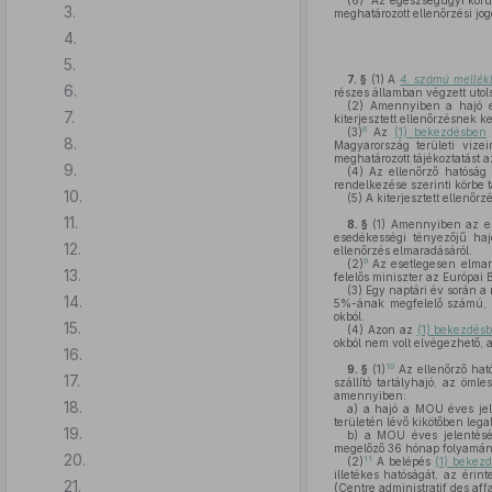
(6)
Az egészségügyi kör
3.
meghatározott ellenőrzési jog
4.
5.
7. §
(1)
A
4. számú mellékl
6.
részes államban végzett utols
(2)
Amennyiben a hajó el
7.
kiterjesztett ellenőrzésnek ke
8
(3)
Az
(1) bekezdésben
8.
Magyarország területi vize
meghatározott tájékoztatást 
9.
(4)
Az ellenőrző hatóság 
rendelkezése szerinti körbe t
10.
(5)
A kiterjesztett ellenőrz
11.
8. §
(1)
Amennyiben az ell
esedékességi tényezőjű hajó
12.
ellenőrzés elmaradásáról.
9
(2)
Az esetlegesen elmara
13.
felelős miniszter az Európai B
(3)
Egy naptári év során a 
14.
5%-ának megfelelő számú,
okból.
15.
(4)
Azon az
(1) bekezdés
okból nem volt elvégezhető, a
16.
10
9. §
(1)
Az ellenőrző ható
17.
szállító tartályhajó, az öml
amennyiben:
18.
a)
a hajó a MOU éves jele
területén lévő kikötőben legal
19.
b)
a MOU éves jelentésébe
megelőző 36 hónap folyamán a
20.
11
(2)
A belépés
(1) bekez
illetékes hatóságát, az érin
21.
(Centre administratif des aff