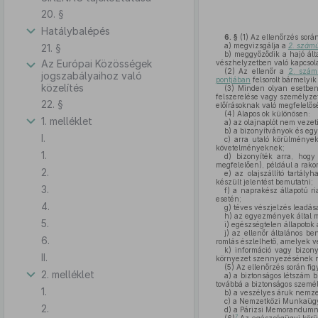
20. §
Hatálybalépés
6. §
(1)
Az ellenőrzés során
a)
megvizsgálja a
2. számú
21. §
b)
meggyőződik a hajó álta
Az Európai Közösségek
vészhelyzetben való kapcsolat
(2)
Az ellenőr a
2. szám
jogszabályaihoz való
pontjában
felsorolt bármelyik
közelítés
(3)
Minden olyan esetben
felszerelése vagy személyze
22. §
előírásoknak való megfelelőség
(4)
Alapos ok különösen:
1. melléklet
a)
az olajnaplót nem vezet
b)
a bizonyítványok és egy
I.
c)
arra utaló körülmények
követelményeknek;
1.
d)
bizonyíték arra, hogy
megfelelően), például a rako
2.
e)
az olajszállító tartály
készült jelentést bemutatni;
3.
f)
a naprakész állapotú ri
esetén;
4.
g)
téves vészjelzés leadása
h)
az egyezmények által m
5.
i)
egészségtelen állapotok 
j)
az ellenőr általános be
6.
romlás észlelhető, amelyek ves
k)
információ vagy bizony
II.
környezet szennyezésének me
(5)
Az ellenőrzés során fig
2. melléklet
a)
a biztonságos létszám bi
továbbá a biztonságos személ
1.
b)
a veszélyes áruk nemzet
c)
a Nemzetközi Munkaügyi 
2.
d)
a Párizsi Memorandumnak
7