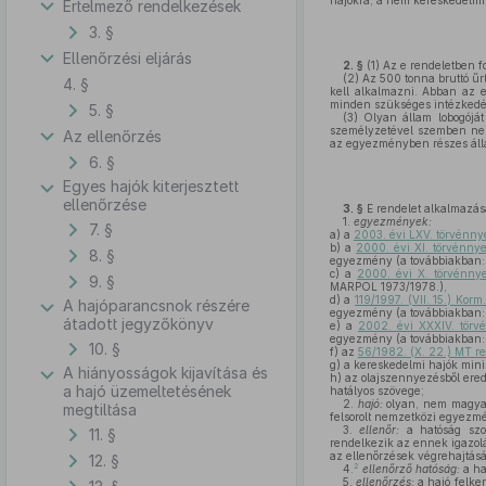
hajókra, a nem kereskedelmi 
Értelmező rendelkezések
3. §
Ellenőrzési eljárás
2. §
(1)
Az e rendeletben f
(2)
Az 500 tonna bruttó űr
4. §
kell alkalmazni. Abban az e
minden szükséges intézkedést
5. §
(3)
Olyan állam lobogóját
személyzetével szemben nem
Az ellenőrzés
az egyezményben részes állam
6. §
Egyes hajók kiterjesztett
ellenőrzése
3. §
E rendelet alkalmazá
1.
egyezmények:
7. §
a)
a
2003. évi LXV. törvénny
b)
a
2000. évi XI. törvénnye
8. §
egyezmény (a továbbiakban:
c)
a
2000. évi X. törvénny
9. §
MARPOL 1973/1978.),
d)
a
119/1997. (VII. 15.) Korm
A hajóparancsnok részére
egyezmény (a továbbiakban
átadott jegyzőkönyv
e)
a
2002. évi XXXIV. törv
egyezmény (a továbbiakban
10. §
f)
az
56/1982. (X. 22.) MT re
g)
a kereskedelmi hajók minim
A hiányosságok kijavítása és
h)
az olajszennyezésből eredő
a hajó üzemeltetésének
hatályos szövege;
2.
hajó:
olyan, nem magyar 
megtiltása
felsorolt nemzetközi egyezm
3.
ellenőr:
a hatóság szo
11. §
rendelkezik az ennek igazolá
az ellenőrzések végrehajtásá
12. §
2
4.
ellenőrző hatóság:
a ha
5.
ellenőrzés:
a hajó felke