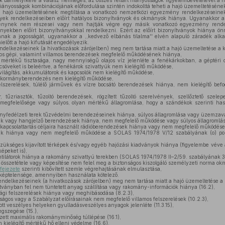
bármelyikére a válasz nemleges, az összes feltárt hiányosságok figyelembevételével a ha
ányosságok kombinációjának előfordulása szintén indokolttá teheti a hajó üzemeltetésének
 hajó üzemeltetésének megtiltása a vonatkozó nemzetközi egyezmény rendelkezéseinek
ek rendelkezéseiben előírt hatályos bizonyítványok és okmányok hiánya. Ugyanakkor az 
nynek nem részesei vagy nem hajtják végre egy másik vonatkozó egyezmény rendel
nyekben előírt bizonyítványokkal rendelkezni. Ezért az előírt bizonyítványok hiánya 
ának a jogosságát, ugyanakkor a ,,kedvező elbánás tilalma'' elvén alapuló záradék al
ielőtt a hajó kifutását engedélyezik.
elkezéseinek (a hivatkozások zárójelben) meg nem tartása miatt a hajó üzemeltetése a kö
os gépi, valamint villamos berendezések megfelelő működésének hiánya,
mértékű tisztasága, nagy mennyiségű olajos víz jelenléte a fenékárkokban, a géptéri c
söveket is beleértve, a fenékárok szivattyúk nem kielégítő működése,
ilágítás, akkumulátorok és kapcsolók nem kielégítő működése,
i kormányberendezés nem kielégítő működése,
lszerelések, túlélő járművek és vízre bocsátó berendezések hiánya, nem kielégítő bef
, tűzriasztók, tűzoltó berendezések, rögzített tűzoltó szerelvények, szellőztető szelep
egfelelősége vagy súlyos, olyan mértékű állagromlása, hogy a szándékok szerinti has
nyfedélzeti terek tűzvédelmi berendezéseinek hiánya, súlyos állagromlása vagy üzemzav
estek vagy hangjelző berendezések hiánya, nem megfelelő működése vagy súlyos állagromlás
 kapcsolattartás céljaira használt rádióberendezések hiánya vagy nem megfelelő működése
k hiánya vagy nem megfelelő működése a SOLAS 1974/1978 V/12 szabályának (o) pont
szükséges kijavított térképek és/vagy egyéb hajózási kiadványok hiánya (figyelembe véve 
épeket is),
tilátorok hiánya a rakomány szivattyú terekben (SOLAS 1974/1978 II–2/59. szabályának 3.1
összetétele vagy képesítése nem felel meg a biztonságos kiszolgáló személyzeti norma ok
 fejezete
szerinti kibővített szemle végrehajtásának elmulasztása,
ptelensége, amennyiben használata kötelező.
ndelkezéseinek (a hivatkozások zárójelben) meg nem tartása miatt a hajó üzemeltetése a k
tványban fel nem tüntetett anyag szállítása vagy rakomány-információk hiánya (16.2),
gi felszerelések hiánya vagy meghibásodása (8.2.3),
gos vagy a Szabályzat előírásainak nem megfelelő villamos felszerelések (10.2.3),
tt veszélyes helyeken gyulladásveszélyes anyagok jelenléte (11.3.15),
gszegése (15.),
ett maximális rakományminőség túllépése (16.1),
kielégítő mértékű hő elleni védelme (16.6).