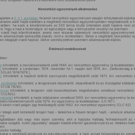
célú szolgálati hajókra és a kedvtelési célú úszólétesítményekre.
Nemzetközi egyezmények alkalmazása
oglaltak a
3. § 1. pontjában
felsorolt nemzetközi egyezmények alapján lefolytatandó eljáráso
tartalom alatti hajók esetében a megfelelő nemzetközi egyezményekben meghatározott, e h
setben, ha ezek a követelmények az 500 tonna bruttó űrtartalom alatti hajókra nem a
, hogy a hajó a biztonságra, az egészségre vagy a környezetre veszélyt ne jelentsen.
 viselő hajó ellenőrzésekor, amely nem részese valamelyik nemzetközi egyezménynek
 alkalmazható kedvezőbb eljárás, mint e rendeletben, illetve a megfelelő nemzetközi 
 lobogóját viselő hajóval, illetve személyzetével szemben alkalmazandó eljárás.
Értelmező rendelkezések
sában
el
kihirdetett, a merülésvonalakról szóló 1966. évi nemzetközi egyezmény (a továbbiakban:
l
kihirdetett, a Londonban, 1974. november hó 1. napján kelt 1974. évi ,,Életbiztonság a
 SOLAS 1974/1978.),
el
kihirdetett, a hajókról történő szennyezés megelőzéséről szóló 1973. évi nemzetköz
. rendelettel
kihirdetett, a tengerészek képzéséről, képesítéséről és az őrszolgálat ellátásá
: STCW 78/95),
énnyel
kihirdetett, a tengeren való összeütközések megelőzésére vonatkozó nemzetközi 
: COLREG),
ndelettel
kihirdetett, a hajók köbözésére vonatkozó 1969. évi nemzetközi egyezmény (a to
ális követelményeiről szóló 1976. évi egyezmény (a továbbiakban: ILO 147.),
 kárért viselt polgári jogi felelősségről szóló 1992. évi nemzetközi egyezmény (CLC 92)
lobogó alatt közlekedő tengeri hajó – beleértve a folyam-tengeri hajót, – amelyre alkal
ény;
lgálatában álló vagy más olyan személy, akit a hajózási hatóság felhatalmazott az e
1
sára szolgáló, külön jogszabály
alapján kiadott ellenőri igazolvánnyal és az illetékes hatós
ért;
józási hatóság;
resése a megfelelő okmányok és más dokumentumok, a hajó, annak felszerelései és személ