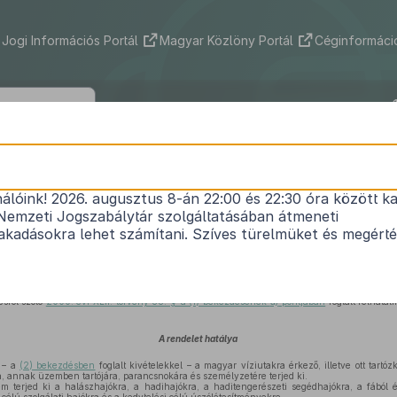
Jogi Információs Portál
Magyar Közlöny Portál
Céginformáció
225/2003. (XII. 13.) Korm. rendelet
nálóink! 2026. augusztus 8-án 22:00 és 22:30 óra között ka
iutakon külföldi államok lobogója alatt közlekedő 
Nemzeti Jogszabálytár szolgáltatásában átmeneti
biztonsági ellenőrzéséről
kadásokra lehet számítani. Szíves türelmüket és megért
Hatályos: 2017. 04. 01. –
sről szóló
2000. évi XLII. törvény 88. §-a (1) bekezdésének
a)
pontjában
foglalt felhata
A rendelet hatálya
 – a
(2) bekezdésben
foglalt kivételekkel – a magyar víziutakra érkező, illetve ott tartó
, annak üzemben tartójára, parancsnokára és személyzetére terjed ki.
 terjed ki a halászhajókra, a hadihajókra, a haditengerészeti segédhajókra, a fából 