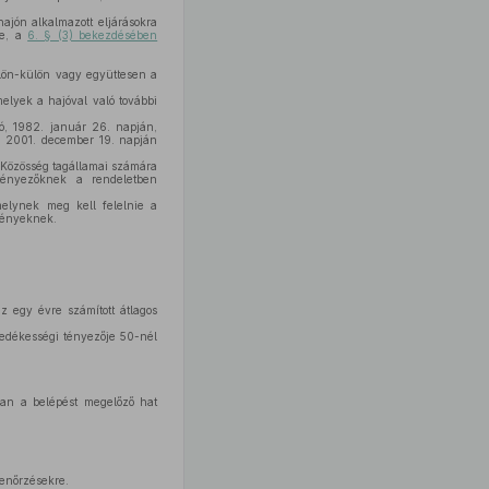
ajón alkalmazott eljárásokra
se, a
6. § (3) bekezdésében
ülön-külön vagy együttesen a
amelyek a hajóval való további
ló, 1982. január 26. napján,
U) 2001. december 19. napján
 Közösség tagállamai számára
tényezőknek a rendeletben
amelynek meg kell felelnie a
ményeknek.
z egy évre számított átlagos
esedékességi tényezője 50-nél
ban a belépést megelőző hat
lenőrzésekre.