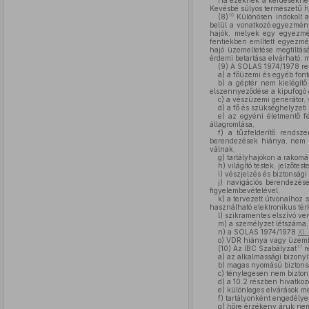
Ha ezeknek a kérdéseknek 
Kevésbé súlyos természetű hi
16
(8)
Különösen indokolt a
belül a vonatkozó egyezmény
hajók, melyek egy egyezmé
fentiekben említett egyezmé
hajó üzemeltetése megtiltás
érdemi betartása elvárható, m
(9)
A SOLAS 1974/1978 rend
a)
a főüzemi és egyéb font
b)
a géptér nem kielégítő 
elszennyeződése a kipufogó c
c)
a vészüzemi generátor, v
d)
a fő és szükséghelyzet
e)
az egyéni életmentő fe
állagromlása,
f)
a tűzfelderítő rendszer
berendezések hiánya, nem m
válnak,
g)
tartályhajókon a rakomá
h)
világító testek, jelzőt
i)
vészjelzés és biztonsági
j)
navigációs berendezése
figyelembevételével,
k)
a tervezett útvonalhoz 
használható elektronikus térk
l)
szikramentes elszívó ven
m)
a személyzet létszáma, 
n)
a SOLAS 1974/1978
XI.
o)
VDR hiánya vagy üzemké
17
(10)
Az IBC Szabályzat
re
a)
az alkalmassági bizonyí
b)
magas nyomású biztonsá
c)
ténylegesen nem biztonsá
d)
a 10.2 részben hivatkozo
e)
különleges elvárások me
f)
tartályonként engedélyez
g)
hőre érzékeny áruk nem 