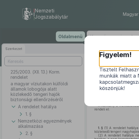
Nemzeti
Magyar 
Jogszabálytár
Ugrás
Oldalmenü
a
tartalomra
Szerkezet
Figyelem!
Tisztelt Felhasz
225/2003. (XII. 13.) Korm.
a magyar víz
munkák miatt a 
rendelet
kapcsolatmegsza
a magyar víziutakon külföldi
köszönjük!
államok lobogója alatt
közlekedő tengeri hajók
biztonsági ellenőrzéséről
A Kormány a víziközlekedé
A rendelet hatálya
rendeli el:
1. §
Nemzetközi egyezmények
alkalmazása
1. §
(1)
A rendelet hatálya
közlekedő tengeri nagyhajóra
2. §
(2)
A rendelet hatálya nem