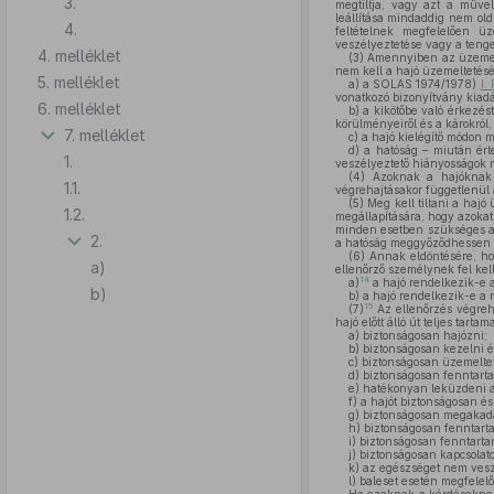
3.
megtiltja, vagy azt a művel
leállítása mindaddig nem ol
4.
feltételnek megfelelően ü
veszélyeztetése vagy a tenger
4. melléklet
(3)
Amennyiben az üzemeltet
nem kell a hajó üzemeltetésé
5. melléklet
a)
a SOLAS 1974/1978)
I.
vonatkozó bizonyítvány kiadás
6. melléklet
b)
a kikötőbe való érkezést
körülményeiről és a károkról,
7. melléklet
c)
a hajó kielégítő módon m
d)
a hatóság – miután érte
1.
veszélyeztető hiányosságok
(4)
Azoknak a hajóknak az
1.1.
végrehajtásakor függetlenül at
(5)
Meg kell tiltani a hajó
1.2.
megállapítására, hogy azokat
minden esetben szükséges a ha
2.
a hatóság meggyőződhessen 
(6)
Annak eldöntésére, hog
a)
ellenőrző személynek fel kel
14
a)
a hajó rendelkezik-e 
b)
b)
a hajó rendelkezik-e a m
15
(7)
Az ellenőrzés végreha
hajó előtt álló út teljes tartama
a)
biztonságosan hajózni;
b)
biztonságosan kezelni és
c)
biztonságosan üzemeltet
d)
biztonságosan fenntarta
e)
hatékonyan leküzdeni a 
f)
a hajót biztonságosan és
g)
biztonságosan megakadá
h)
biztonságosan fenntartan
i)
biztonságosan fenntartan
j)
biztonságosan kapcsolato
k)
az egészséget nem veszél
l)
baleset esetén megfelelő 