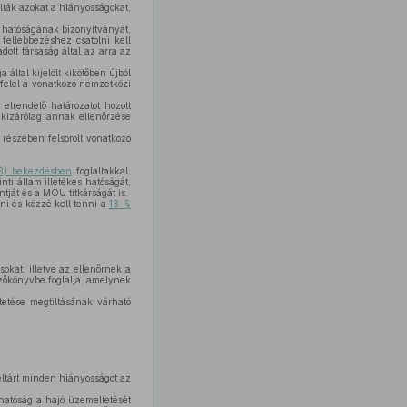
olták azokat a hiányosságokat,
es hatóságának bizonyítványát,
ellebbezéshez csatolni kell
dott társaság által az arra az
 által kijelölt kikötőben újból
gfelel a vonatkozó nemzetközi
t elrendelő határozatot hozott
 kizárólag annak ellenőrzése
' részében felsorolt vonatkozó
3) bekezdésben
foglaltakkal,
nti állam illetékes hatóságát,
ntját és a MOU titkárságát is.
ni és közzé kell tenni a
18. §
sokat, illetve az ellenőrnek a
yzőkönyvbe foglalja, amelynek
etése megtiltásának várható
eltárt minden hiányosságot az
hatóság a hajó üzemeltetését