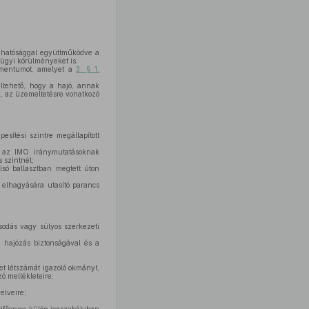
si hatósággal együttműködve a
gyi körülményeket is.
umentumot, amelyet a
3. § 1.
eltehető, hogy a hajó, annak
k, az üzemeltetésre vonatkozó
esítési szintre megállapított
y az IMO iránymutatásoknak
 szintnél;
olsó ballasztban megtett úton
 elhagyására utasító parancs
sodás vagy súlyos szerkezeti
 hajózás biztonságával és a
et létszámát igazoló okmányt,
ó mellékleteire;
elveire;