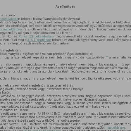
Az ellenőrzés
 az ellenőr:
 mellékletbe
n felsorolt bizonyítványokat és okmányokat;
lános állapotának megfelelőségéről, beleértve a hajó gépterét, a lakótereket, a hírközlé
5
tartás lehetőségét, továbbá a kikötői országos tisztiorvosokkal
együttműködve az egészségü
ú mellékletben
felsoroltakon kívül megvizsgálhat minden olyan bizonyítványt és dok
 egyezmény alapján a hajó fedélzetén kell tartani.
, amikor az
(1) és (2) bekezdésben
meghatározott ellenőrzést követően alapos okkal f
te nem felel meg a
3. § 1. pontjában
felsorolt valamelyik egyezmény vonatkozó előírásaina
re is kiterjedő részletes ellenőrzést kell tartani.
ik megfelelően;
éb okmányok vizsgálatakor azokban pontatlanságok derülnek ki;
6
, hogy a személyzet képesítése nem felel meg a külön jogszabályban
a minimális kép
 a rakománnyal kapcsolatos és egyéb műveleteket nem végzik biztonságosan (vag
mánytartályok semleges-gáz fővezetékében az oxigéntartalom magasabb az előírt maximális
hajó parancsnoka elmulasztja az olajkibocsátást megfigyelő és vezérlő rendszerről az ut
adóterv hiánya, vagy ha a személyzet nem ismeri teendőit tűz keletkezése, vagy a hajó
, melyet nem követ megfelelő visszavonási eljárás;
egkövetelt berendezések vagy intézkedési tervek hiánya;
a hajón;
nyomásából és megfigyeléseiből származó bizonyíték arra, hogy a hajótesten súlyos káro
zélyeztetik a hajó szerkezeti biztonságát, illetve víz- és időjárás-állóságát;
íték arra vonatkozóan, hogy a parancsnok vagy a személyzet nem ismeri kielégítően a
gakadályozásával kapcsolatos műveleteket, vagy ezeket nem hajtja végre.
yelemmel kell lenni:
ztosításának alapelveire [A481 (XII.) IMO határozat] és a minimális biztonságos személyz
yzeti létszám biztosítása alapelveinek alkalmazására vonatkozó iránymutatásokat tartalmaz
közi tengerészeti szabályzata (IMDG) rendelkezéseire;
Szervezet (ILO) ,,Hajófedélzeti munkakörülmények ellenőrzése'' tárgyában kiadott irány
 a hajók ellenőrzési rendjének rendjére vonatkozó útmutatójáról szóló
1. mellékletére
.