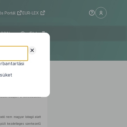
s Portál
EUR-LEX
ELI
+
rbantartási
tengeri hajók
ésüket
lmazás alapján a következőket
zkodó nem magyar lobogó alatt
épült kezdetleges szerkezetű