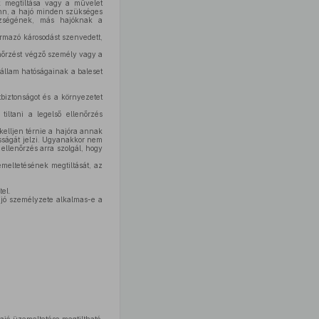
ek megtiltása vagy a művelet
enn, a hajó minden szükséges
észségének, más hajóknak a
ármazó károsodást szenvedett,
lenőrzést végző személy vagy a
 állam hatóságainak a baleset
tbiztonságot és a környezetet
iltani a legelső ellenőrzés
kelljen térnie a hajóra annak
osságát jelzi. Ugyanakkor nem
 ellenőrzés arra szolgál, hogy
meltetésének megtiltását, az
el.
ajó személyzete alkalmas-e a