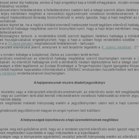
atározat akkor lép hatályba, amikor a hajó engedélyt kap a kikötő elhagyására, miután orvos
iltásához vezettek.
tározat elleni fellebbezéskor a fellebbezéshez csatolni kell a lobogó szerinti állam illeték
ó teljes mértékben megfelel a nemzetközi egyezmények vonatkozó rendelkezéseinek. A f
végző hajóosztályozó társaság bizonyítványát is, amely igazolja, hogy a hajó megfelel az a
 normáknak.
kkor léphet be, ha a hajót a kitiltást elrendelő határozatot hozott tagállam ellenőrző hatósága
ellenőrző hatósága megítélése szerint bizonyítást nyert, hogy a hajó teljes mértékben me
delkezéseknek.
Közösséghez tartozik, a rendeltetési kikötő szerinti tagállam illetékes hatósága a kitiltás
nak hozzájárulásával engedélyezheti, hogy a hajó a szóban forgó rendeltetési kikötőbe –
l-e a
(3) bekezdésben
meghatározott feltételeknek – befusson.
rjesztett ellenőrzést jelent, amelynek ki kell terjednie legalább a
4. számú melléklet
,,C'
és minden költsége a tulajdonost, illetve az üzemben tartót terheli.
ellenőrzés eredményei az ellenőrző hatóság megítélése szerint összhangban vannak a
(
pését. Az ellenőrző hatóságnak erről a döntéséről írásban tájékoztatnia kell a lobogó szeri
rsaságot, a többi tagállamot, az Európai Bizottságot, a Tengerhajózási Ügyek Igazgatási Közpo
kitiltott hajókkal kapcsolatos információkat a SIRENAC rendszerben hozzáférhetővé kell ten
ú melléklet
rendelkezéseivel összhangban.
A hajóparancsnok részére átadott jegyzőkönyv
részletes vagy a kiterjesztett ellenőrzés eredményét, az ellenőrzés során tett megállapítá
 vagy az üzemben tartó által teendő intézkedésekre vonatkozó határozatát az ellenőr jeg
noknak átadja.
k megtiltását indokoló hiányosság esetén a jegyzőkönyvben utalni kell a hajó üzemelt
határozott jegyzőkönyvet magyar és angol nyelven kell kiállítani.
A hiányosságok kijavítása és a hajó üzemeltetésének megtiltása
gnak meg kell győződnie arról, hogy az e rendelet szerinti ellenőrzés során igazolt vagy f
 megfelelően kijavították-e vagy intézkedtek-e a kijavításáról.
zségre vagy a környezetre egyértelmű veszélyt jelentő hiányosság esetén az ellenőrző 