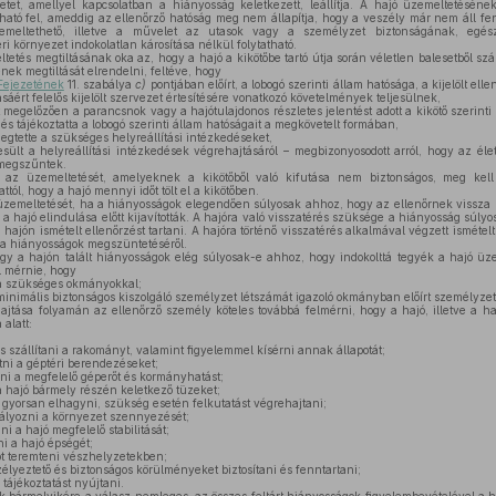
etet, amellyel kapcsolatban a hiányosság keletkezett, leállítja. A hajó üzemeltetésén
dható fel, ameddig az ellenőrző hatóság meg nem állapítja, hogy a veszély már nem áll f
zemeltethető, illetve a művelet az utasok vagy a személyzet biztonságának, eg
i környezet indokolatlan károsítása nélkül folytatható.
és megtiltásának oka az, hogy a hajó a kikötőbe tartó útja során véletlen balesetből sz
nek megtiltását elrendelni, feltéve, hogy
 Fejezetének
11. szabálya
c)
pontjában előírt, a lobogó szerinti állam hatósága, a kijelölt el
áért felelős kijelölt szervezet értesítésére vonatkozó követelmények teljesülnek,
 megelőzően a parancsnok vagy a hajótulajdonos részletes jelentést adott a kikötő szerinti
 és tájékoztatta a lobogó szerinti állam hatóságait a megkövetelt formában,
egtette a szükséges helyreállítási intézkedéseket,
sült a helyreállítási intézkedések végrehajtásáról – megbizonyosodott arról, hogy az éle
 megszűntek.
 üzemeltetését, amelyeknek a kikötőből való kifutása nem biztonságos, meg kell t
tól, hogy a hajó mennyi időt tölt el a kikötőben.
 üzemeltetését, ha a hiányosságok elegendően súlyosak ahhoz, hogy az ellenőrnek vissza 
 a hajó elindulása előtt kijavították. A hajóra való visszatérés szüksége a hiányosság súly
jón ismételt ellenőrzést tartani. A hajóra történő visszatérés alkalmával végzett ismételt
a hiányosságok megszüntetéséről.
y a hajón talált hiányosságok elég súlyosak-e ahhoz, hogy indokolttá tegyék a hajó üze
l mérnie, hogy
a szükséges okmányokkal;
inimális biztonságos kiszolgáló személyzet létszámát igazoló okmányban előírt személyzett
jtása folyamán az ellenőrző személy köteles továbbá felmérni, hogy a hajó, illetve a h
 alatt:
 szállítani a rakományt, valamint figyelemmel kísérni annak állapotát;
ni a géptéri berendezéseket;
ni a megfelelő géperőt és kormányhatást;
hajó bármely részén keletkező tüzeket;
 gyorsan elhagyni, szükség esetén felkutatást végrehajtani;
lyozni a környezet szennyezését;
i a hajó megfelelő stabilitását;
i a hajó épségét;
t teremteni vészhelyzetekben;
yeztető és biztonságos körülményeket biztosítani és fenntartani;
tájékoztatást nyújtani.