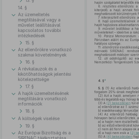
13. §
hajón szolgálatot teljesítők
6.
részletes ellenőrzés:
a
14. §
kiterjedő, a hajó, annak f
Az üzemeltetés
meghatározott körülmények f
7.
kiterjesztett ellenőrzés:
megtiltásával vagy a
8.
hajó üzemeltetésének m
művelet leállításával
hajót hajózásra alkalmatlann
9.
művelet leállítása:
a ha
kapcsolatos további
műveleteket – ideértve a rak
intézkedések
10.
Párizsi Memorandum:
Párizsban aláírt és az Euró
15. §
hatályos szövege;
11.
ellenőrzési esedékesség
Az ellenőrökre vonatkozó
mérvadó SIRENAC rendsze
szakmai követelmények
meghatározott módszer szerin
12.
úti adatrögzítő:
az es
16. §
Nemzetközi Tengerészeti Sze
A révkalauzok és a
kikötőhatóságok jelentési
kötelezettsége
4
4. §
17. §
5. §
(1)
Az ellenőrző hatós
forgalom 25%-ának megfelelő 
A hajók üzemeltetésének
(2)
Azt a hajót, amelyen ne
megtiltására vonatkozó
több és legalább egy hónap te
információk
(3)
A
(2) bekezdésen
túl e
a)
ellenőrzése az
1. számú
18. §
b)
esedékességi tényezője
(4)
Az ellenőrző hatóság 
A költségek viselése
hónapon belül ellenőriztek,
a)
a hajón nem észlelhető
19. §
b)
az előző ellenőrzést köv
c)
nem áll fenn alapos ok a
Az Európai Bizottság és a
d)
a hajó nem esik a
(2) b
(5)
A
(4) bekezdésben
fogl
SIRENAC tájékoztatása