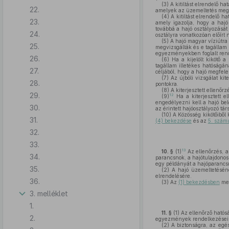
(3)
A kitiltást elrendelő h
22.
amelyek az üzemeltetés megt
(4)
A kitiltást elrendelő ha
23.
amely igazolja, hogy a haj
továbbá a hajó osztályozását 
24.
osztályra vonatkozóan előírt
(5)
A hajó magyar víziútra a
25.
megvizsgálták és e tagállam 
egyezményekben foglalt ren
26.
(6)
Ha a kijelölt kikötő a 
tagállam illetékes hatóságá
27.
céljából, hogy a hajó megfele
(7)
Az újbóli vizsgálat kite
28.
pontokra.
(8)
A kiterjesztett ellenőrz
29.
12
(9)
Ha a kiterjesztett 
engedélyezni kell a hajó belé
30.
az érintett hajóosztályozó tá
(10)
A Közösség kikötőiből 
31.
(4) bekezdése
és az
5. szám
32.
33.
13
10. §
(1)
Az ellenőrzés, a 
34.
parancsnok, a hajótulajdonos
egy példányát a hajóparancs
35.
(2)
A hajó üzemeltetéséne
elrendelésére.
36.
(3)
Az
(1) bekezdésben
meg
3. melléklet
1.
11. §
(1)
Az ellenőrző hatósá
2.
egyezmények rendelkezéseinek
(2)
A biztonságra, az egés