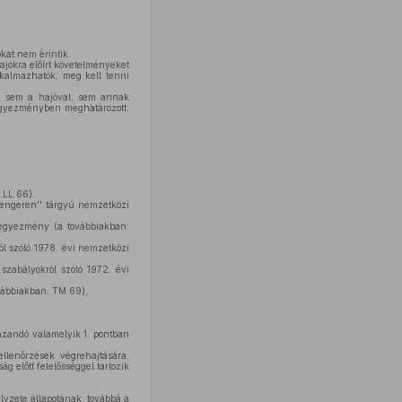
kat nem érintik.
ajókra előírt követelményeket
lkalmazhatók, meg kell tenni
, sem a hajóval, sem annak
egyezményben meghatározott,
 LL 66).
 tengeren'' tárgyú nemzetközi
i egyezmény (a továbbiakban:
ról szóló 1978. évi nemzetközi
szabályokról szóló 1972. évi
vábbiakban: TM 69),
mazandó valamelyik 1. pontban
llenőrzések végrehajtására,
ág előtt felelősséggel tartozik
yzete állapotának, továbbá a