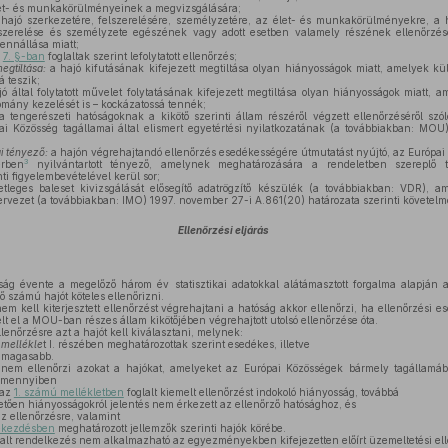
 élet- és munkakörülményeinek a megvizsgálására;
 hajó szerkezetére, felszerelésére, személyzetére, az élet- és munkakörülményekre, a h
elszerelése és személyzete egészének vagy adott esetben valamely részének ellenőrzé
ennállása miatt;
a
7. §-ban
foglaltak szerint lefolytatott ellenőrzés;
egtiltása:
a hajó kifutásának kifejezett megtiltása olyan hiányosságok miatt, amelyek k
á teszik;
jó által folytatott művelet folytatásának kifejezett megtiltása olyan hiányosságok miatt, 
omány kezelését is – kockázatossá tennék;
a tengerészeti hatóságoknak a kikötő szerinti állam részéről végzett ellenőrzéséről szó
pai Közösség tagállamai által elismert egyetértési nyilatkozatának (a továbbiakban: MO
i tényező:
a hajón végrehajtandó ellenőrzés esedékességére útmutatást nyújtó, az Európai
3
rben
nyilvántartott tényező, amelynek meghatározására a rendeletben szereplő 
ti figyelembevételével kerül sor;
etleges baleset kivizsgálását elősegítő adatrögzítő készülék (a továbbiakban: VDR), 
rvezet (a továbbiakban: IMO) 1997. november 27-i A.861(20) határozata szerinti követel
Ellenőrzési eljárás
ág évente a megelőző három év statisztikai adatokkal alátámasztott forgalma alapján a
számú hajót köteles ellenőrizni.
m kell kiterjesztett ellenőrzést végrehajtani a hatóság akkor ellenőrzi, ha ellenőrzési 
lt el a MOU-ban részes állam kikötőjében végrehajtott utolsó ellenőrzése óta.
llenőrzésre azt a hajót kell kiválasztani, melynek:
 mellékle
t I. részében meghatározottak szerint esedékes, illetve
 magasabb.
nem ellenőrzi azokat a hajókat, amelyeket az Európai Közösségek bármely tagállamá
 amennyiben
 az
1. számú mellékletben
foglalt kiemelt ellenőrzést indokoló hiányosság, továbbá
etően hiányosságokról jelentés nem érkezett az ellenőrző hatósághoz, és
z ellenőrzésre, valamint
ekezdésben
meghatározott jellemzők szerinti hajók körébe.
alt rendelkezés nem alkalmazható az egyezményekben kifejezetten előírt üzemeltetési el