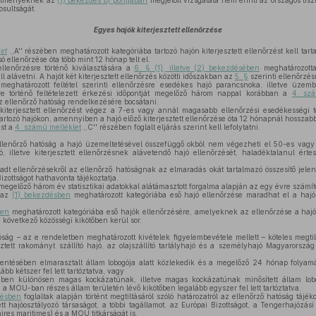
ülményeknek az
(1) bekezdés
b)
pontjában
megjelölt vizsgálata nem érinti az országos tis
osultságát.
Egyes hajók kiterjesztett ellenőrzése
et
,,A'' részében meghatározott kategóriába tartozó hajón kiterjesztett ellenőrzést kell 
ó ellenőrzése óta több mint 12 hónap telt el.
lenőrzésre történő kiválasztására a
6. § (1), illetve (2) bekezdésében
meghatározottak
ll alávetni. A hajót két kiterjesztett ellenőrzés közötti időszakban az
5. §
szerinti ellenőrzés
meghatározott feltétel szerinti ellenőrzésre esedékes hajó parancsnoka, illetve üzemb
ire történő feltételezett érkezési időpontját megelőző három nappal korábban a
4. szá
az ellenőrző hatóság rendelkezésére bocsátani.
kiterjesztett ellenőrzést végez a 7-es vagy annál magasabb ellenőrzési esedékességi
artozó hajókon, amennyiben a hajó előző kiterjesztett ellenőrzése óta 12 hónapnál hosszabb 
ést a
4. számú melléklet
,,C'' részében foglalt eljárás szerint kell lefolytatni.
enőrző hatóság a hajó üzemeltetésével összefüggő okból nem végezheti el 50-es vagy
, illetve kiterjesztett ellenőrzésnek alávetendő hajó ellenőrzését, haladéktalanul ért
dt ellenőrzésekről az ellenőrző hatóságnak az elmaradás okát tartalmazó összesítő jelen
izottságot hathavonta tájékoztatja.
megelőző három év statisztikai adatokkal alátámasztott forgalma alapján az egy évre számíto
 az
(1) bekezdésben
meghatározott kategóriába eső hajó ellenőrzése maradhat el a hajó
ben
meghatározott kategóriába eső hajók ellenőrzésére, amelyeknek az ellenőrzése a haj
 következő közösségi kikötőben kerül sor.
ság – az e rendeletben meghatározott kivételek figyelembevétele mellett – köteles megti
esztett rakományt szállító hajó, az olajszállító tartályhajó és a személyhajó Magyarország 
ntésében elmarasztalt állam lobogója alatt közlekedik és a megelőző 24 hónap foly
ább kétszer fel lett tartóztatva, vagy
n különösen magas kockázatúnak, illetve magas kockázatúnak minősített állam lobo
 MOU-ban részes állam területén lévő kikötőben legalább egyszer fel lett tartóztatva.
désben
foglaltak alapján történt megtiltásáról szóló határozatról az ellenőrző hatóság tájéko
tett hajóosztályozó társaságot, a többi tagállamot, az Európai Bizottságot, a Tengerhajózás
aires maritimes) és a MOU titkárságát is.