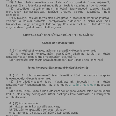
(5)
A biohulladék kezelése során keletkező csurgalékvíz összegyűjtéséről,
kezeléséről a hulladékkezelési engedélyben foglaltak szerint kell gondoskodni.
(6)
Veszélyes készítménynek minősülő faanyagvédő szerrel kezelt
biohulladék komposztálással, illetőleg anaerob biológiai lebontással nem
kezelhető.
(7)
A biológiai bomlási folyamatok elősegítése, a szerkezeti stabilitás javítása,
valamint a kémiai összetétel befolyásolása érdekében a biohulladék más
hulladékkal vagy anyaggal történő együttes kezelését a hulladékkezelési
engedélyben foglaltak szerint kell végezni.
A BIOHULLADÉK KEZELÉSÉNEK RÉSZLETES SZABÁLYAI
Közösségi komposztálás
4. §
(1)
A közösségi komposztálás nem engedélyköteles tevékenység.
(2)
A közösségi komposztálás létesítésére alkalmas terület a külön
jogszabályokban foglaltaknak megfelelően jelölhető ki.
(3)
A közösségi komposztálással állati eredetű biohulladék nem kezelhető.
Telepi komposztálás, anaerob biológiai lebontás
7
5. §
(1)
A biohulladék-kezelő telep létesítése külön jogszabály
alapján
telepengedély-köteles tevékenység.
(2)
Biohulladék-kezelő telep kialakításának feltételeit – a külön
8
jogszabályban
foglaltakon túl – az e rendelet
2. számú melléklete
határozza
meg.
(3)
A biohulladék-kezelő telep létesítésének engedélyezése során rendelkezni
kell a létesítmény felhagyása utáni esetleges kárelhárításáról és környezeti
rehabilitációjáról.
6. §
(1)
A komposztálás:
a)
nyitott prizmás komposztálással, vagy
b)
félig zárt komposztálási rendszerrel, vagy
c)
zárt rendszerű statikus építményű komposztálással
történhet.