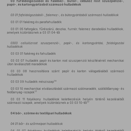
03 fafeldolgozásból és falemez-, bútor-, cellulóz rost szuszpenzió-,
papír-, és kartongyártásból származó hulladékok
03 01 fafeldolgozásból-, falemez-, és bútorgyártásból származó hulladékok
03 01 01 fakéreg és parafahulladék
03 01 05 faforgács, fűrészárú, deszka, furnér, falemez darabolási hulladékok,
amelyek különböznek a 03 01 04-től
0303 cellulózrost szuszpenzió-, papír-, és kartongyártási, feldolgozási
hulladékok
03 03 01 fakéreg és fahulladék
03 03 07 hulladék papír és karton rost szuszpenzió készítésénél mechanikai
úton leválasztott maradékok
03 03 08 hasznosításra szánt papír és karton válogatásából származó
hulladékok
14
03 03 09 hulladék mésziszap
03 03 10 mechanikai elválasztásból származó szálmaradék, száltöltőanyag- és
17
fedőanyag-iszapok
03 03 11 folyékony hulladékok keletkezésük helyén történő kezeléséből
17
származó iszapok, amelyek különböznek a 03 03 10-től
04 bőr-, szőrme és textilipari hulladékok
04 01 bőr- és szőrmeipari hulladékok
04 01 07 folyékony hulladékok keletkezésük helyén történő kezeléséből