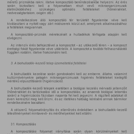
méretű prizmákba rakni, illetve komposztáló berendezésekbe helyezni. Az érés
során biztosítani kell a folyamatban részt vevő mikroorganizmusok
életműködéshez szükséges optimális feltételeket (hőmérséklet,
nedvességtartalom, oxigén stb.).
A rendelkezésre álló komposztáló tér területét figyelembe véve kell
kiválasztani a nyitott vagy zárt módszerek közül azt, amelynek alkalmazásához
a feltételek megvannak.
A komposztáló-prizmák méretezését a hulladékok térfogata alapján kell
elvégezni.
Az intenzív érés befejeztével a komposztot – az utókezelő téren – a komposzt
érettségi fokát figyelembe véve utóérlelik. A komposztot a további felhasználástól
függően rostálni, illetve frakcionálni kell.
3. A biohulladék-kezelő telep üzemeltetési feltételei
A biohulladék kezelése során gondoskodni kell az emberre, állatra, valamint
kultúrnövényekre patogén mikroorganizmusok higiénés feltételeket kielégítő
mértékű elpusztításáról (higiénizáció).
A biohulladék-kezelő telepek esetében a biológiai kezelés mérvadó jellemzőit
(hőmérséklet és tartózkodási idő a komposztálás, az anaerob biológiai lebontás
során) a higiénizációs fázisban naponta fel kell jegyezni. A rögzített adatokat öt
éven keresztül meg kell őrizni, és az illetékes hatóság kérésére annak bármikor
rendelkezésére bocsátani.
A célszerű folyamatirányítás és ellenőrzés érdekében a biohulladék-kezelő
létesítményeket mintavevő- és mérőhelyekkel kell ellátni.
3.1. Komposztálás
A komposztálási folyamat irányítása során olyan körülményeket kell