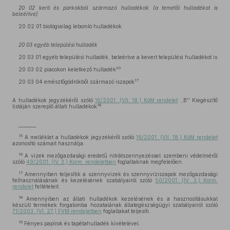
20 02 kerti és parkokból származó hulladékok (a temetői hulladékot is
beleértve)
20 02 01 biológiailag lebomló hulladékok
20 03 egyéb települési hulladék
20 03 01 egyéb települési hulladék, beleértve a kevert települési hulladékot is
20
20 03 02 piacokon keletkező hulladék
17
20 03 04 emésztőgödrökből származó iszapok
A hulladékok jegyzékéről szóló
16/2001. (VII. 18.) KöM rendelet
,,B'' Kiegészítő
18
listáján szereplő állati hulladékok
_______
15
A melléklet a hulladékok jegyzékéről szóló
16/2001. (VII. 18.) KöM rendelet
azonosító számait használja.
16
A vizek mezőgazdasági eredetű nitrátszennyezéssel szembeni védelméről
szóló
49/2001. (IV. 3.) Korm. rendeletben
foglaltaknak megfelelően.
17
Amennyiben teljesítik a szennyvizek és szennyvíziszapok mezőgazdasági
felhasználásának és kezelésének szabályairól szóló
50/2001. (IV. 3.) Korm.
rendelet
feltételeit.
18
Amennyiben az állati hulladékok kezelésének és a hasznosításukkal
készült termékek forgalomba hozatalának állategészségügyi szabályairól szóló
71/2003. (VI. 27.) FVM rendeletben
foglaltakat teljesíti.
19
Fényes papírok és tapétahulladék kivételével.