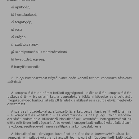
a)
aprítógép,
b)
homlokrakodó,
c)
forgatógép,
d)
rosta,
e)
erőgép,
f)
szállítószalagok,
g)
szemipermeábilis membrántakaró,
h)
levegőztető egység,
i)
irányítástechnika.
2. Telepi komposztálást végző biohulladék-kezelő telepre vonatkozó részletes
előírások
A komposztáló telep három területi egységénél – előkezelő tér, komposztáló tér,
utókezelő tér – biztosítani kell a csurgalékvíz földtani közegbe való bejutását
megakadályozó burkolattal ellátott terület kialakítását és a csurgalékvíz megfelelő
elvezetését.
A szerves hulladékokat az
előkezelő térre
kell beszállítani, és itt kell történnie
– a komposztálás kezdetéig – az előtárolásnak. A fás jellegű zöldhulladékok
aprítását, valamint a különböző biohulladékok keverését, homogenizálását az
előkezelő téren kell végezni. A bekevert, homogenizált hulladékokat (általában)
rakodógép segítségével innen szállítják át a komposztáló térre.
A biohulladékok tényleges kezelését, az érlelést a
komposztáló téren
kell
végezni. A hulladékokat a választott technológiától függően kell különböző