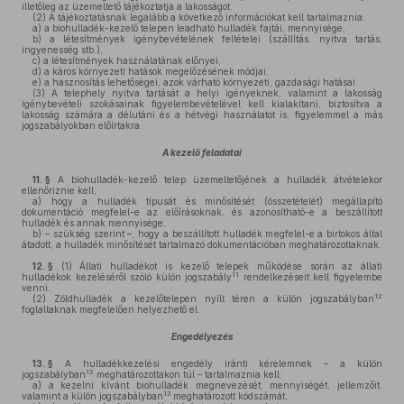
illetőleg az üzemeltető tájékoztatja a lakosságot.
(2)
A tájékoztatásnak legalább a következő információkat kell tartalmaznia:
a)
a biohulladék-kezelő telepen leadható hulladék fajtái, mennyisége,
b)
a létesítmények igénybevételének feltételei (szállítás, nyitva tartás,
ingyenesség stb.),
c)
a létesítmények használatának előnyei,
d)
a káros környezeti hatások megelőzésének módjai,
e)
a hasznosítás lehetőségei, azok várható környezeti, gazdasági hatásai.
(3)
A telephely nyitva tartását a helyi igényeknek, valamint a lakosság
igénybevételi szokásainak figyelembevételével kell kialakítani, biztosítva a
lakosság számára a délutáni és a hétvégi használatot is, figyelemmel a más
jogszabályokban előírtakra.
A kezelő feladatai
11. §
A biohulladék-kezelő telep üzemeltetőjének a hulladék átvételekor
ellenőriznie kell,
a)
hogy a hulladék típusát és minősítését (összetételét) megállapító
dokumentáció megfelel-e az előírásoknak, és azonosítható-e a beszállított
hulladék és annak mennyisége,
b)
– szükség szerint –, hogy a beszállított hulladék megfelel-e a birtokos által
átadott, a hulladék minősítését tartalmazó dokumentációban meghatározottaknak.
12. §
(1)
Állati hulladékot is kezelő telepek működése során az állati
11
hulladékok kezeléséről szóló külön jogszabály
rendelkezéseit kell figyelembe
venni.
12
(2)
Zöldhulladék a kezelőtelepen nyílt téren a külön jogszabályban
foglaltaknak megfelelően helyezhető el.
Engedélyezés
13. §
A hulladékkezelési engedély iránti kérelemnek – a külön
12
jogszabályban
meghatározottakon túl – tartalmaznia kell:
a)
a kezelni kívánt biohulladék megnevezését, mennyiségét, jellemzőit,
13
valamint a külön jogszabályban
meghatározott kódszámát;