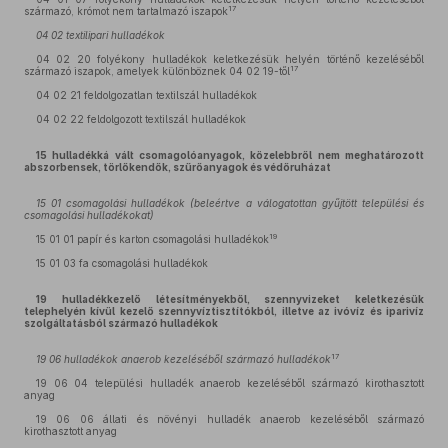
17
származó, krómot nem tartalmazó iszapok
04 02 textilipari hulladékok
04 02 20 folyékony hulladékok keletkezésük helyén történő kezeléséből
17
származó iszapok, amelyek különböznek 04 02 19-től
04 02 21 feldolgozatlan textilszál hulladékok
04 02 22 feldolgozott textilszál hulladékok
15 hulladékká vált csomagolóanyagok, közelebbről nem meghatározott
abszorbensek, törlőkendők, szűrőanyagok és védőruházat
15 01 csomagolási hulladékok (beleértve a válogatottan gyűjtött települési és
csomagolási hulladékokat)
19
15 01 01 papír és karton csomagolási hulladékok
15 01 03 fa csomagolási hulladékok
19 hulladékkezelő létesítményekből, szennyvizeket keletkezésük
telephelyén kívül kezelő szennyvíztisztítókból, illetve az ivóvíz és iparivíz
szolgáltatásból származó hulladékok
17
19 06 hulladékok anaerob kezeléséből származó hulladékok
19 06 04 települési hulladék anaerob kezeléséből származó kirothasztott
anyag
19 06 06 állati és növényi hulladék anaerob kezeléséből származó
kirothasztott anyag