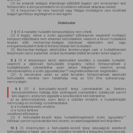
(2)
Az anaerob biológiai lebontással előállított biogázt zárt rendszerben kell
felhasználni a környezetvédelmi és tűzvédelmi előírások betartása mellett.
(3)
A helyszínen fel nem használt vagy földgáz minőségűre nem dúsítható
biogázt gázfáklya segítségével el kell égetni.
Stabilizálás
7. §
(1)
A maradék hulladék komposztálásra nem vihető.
9
(2)
A biogáz, illetve a külön jogszabály
előírásainak megfelelő minőségű
komposzt előállítására nem alkalmas biohulladékot, valamint a kevert hulladékot
lerakás előtt mechanikai-biológiai eljárással stabilizálni kell, vagy
energiahordozóként történő felhasználását kell biztosítani.
(3)
Mechanikai-biológiai stabilizálási tevékenységet csak a hulladéklerakó
telephelyén belül kialakított, szilárd burkolattal ellátott területen lehet végezni.
8. §
(1)
A telephelyen belüli stabilizálást követően a maradék hulladék,
valamint a stabilizált biohulladék engedély nélkül felhasználható a
hulladéklerakó üzemeltetése során takaró rétegként, valamint annak
10
rekultivációjához a külön jogszabályban
meghatározottaknak megfelelően.
2
(2)
A rekultiváció során az adott területen felhasználható stabilizált
biohulladék mértéke nem haladhatja meg az 500 t/ha szárazanyag-
mennyiséget.
3
9. §
(1)
A biohulladék-kezelő telep üzemeltetését az illetékes
környezetvédelmi hatóság által jóváhagyott üzemeltetési szabályzat szerint
kell végezni, amelynek legalább a következőkre kell kiterjednie:
a)
az adminisztrációra, ezen belül a szállítás rendjére, a hulladékfajták
mennyiségi és minőségi nyilvántartására,
b)
a hulladékkezelés rendjére,
c)
a nyitva tartásra
vonatkozó előírásokra.
11
(2)
A biohulladék-kezelő telep hulladékforgalmáról külön jogszabály
előírásai szerint nyilvántartást kell vezetni, és adatszolgáltatást kell teljesíteni.
10. §
(1)
Amennyiben a biohulladék-kezelő telep lakosságnál keletkező
biohulladékot is fogad, úgy annak működési rendjéről a települési önkormányzat,