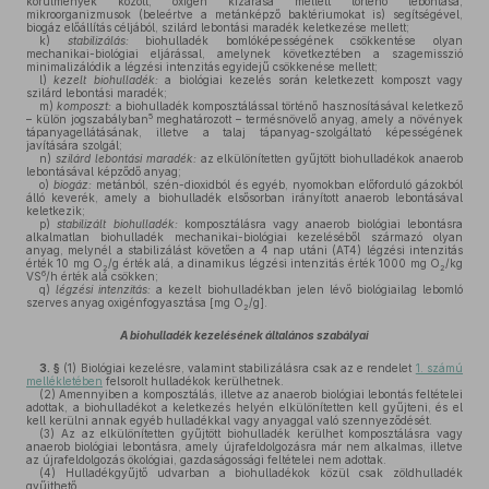
körülmények között, oxigén kizárása mellett történő lebontása,
mikroorganizmusok (beleértve a metánképző baktériumokat is) segítségével,
biogáz előállítás céljából, szilárd lebontási maradék keletkezése mellett;
k)
stabilizálás:
biohulladék bomlóképességének csökkentése olyan
mechanikai-biológiai eljárással, amelynek következtében a szagemisszió
minimalizálódik a légzési intenzitás egyidejű csökkenése mellett;
l)
kezelt biohulladék:
a biológiai kezelés során keletkezett komposzt vagy
szilárd lebontási maradék;
m)
komposzt:
a biohulladék komposztálással történő hasznosításával keletkező
5
– külön jogszabályban
meghatározott – termésnövelő anyag, amely a növények
tápanyagellátásának, illetve a talaj tápanyag-szolgáltató képességének
javítására szolgál;
n)
szilárd lebontási maradék:
az elkülönítetten gyűjtött biohulladékok anaerob
lebontásával képződő anyag;
o)
biogáz:
metánból, szén-dioxidból és egyéb, nyomokban előforduló gázokból
álló keverék, amely a biohulladék elsősorban irányított anaerob lebontásával
keletkezik;
p)
stabilizált biohulladék:
komposztálásra vagy anaerob biológiai lebontásra
alkalmatlan biohulladék mechanikai-biológiai kezeléséből származó olyan
anyag, melynél a stabilizálást követően a 4 nap utáni (AT4) légzési intenzitás
érték 10 mg O
/g érték alá, a dinamikus légzési intenzitás érték 1000 mg O
/kg
2
2
6
VS
/h érték alá csökken;
q)
légzési intenzitás:
a kezelt biohulladékban jelen lévő biológiailag lebomló
szerves anyag oxigénfogyasztása [mg O
/g].
2
A biohulladék kezelésének általános szabályai
3. §
(1)
Biológiai kezelésre, valamint stabilizálásra csak az e rendelet
1. számú
mellékletében
felsorolt hulladékok kerülhetnek.
(2)
Amennyiben a komposztálás, illetve az anaerob biológiai lebontás feltételei
adottak, a biohulladékot a keletkezés helyén elkülönítetten kell gyűjteni, és el
kell kerülni annak egyéb hulladékkal vagy anyaggal való szennyeződését.
(3)
Az az elkülönítetten gyűjtött biohulladék kerülhet komposztálásra vagy
anaerob biológiai lebontásra, amely újrafeldolgozásra már nem alkalmas, illetve
az újrafeldolgozás ökológiai, gazdaságossági feltételei nem adottak.
(4)
Hulladékgyűjtő udvarban a biohulladékok közül csak zöldhulladék
gyűjthető.