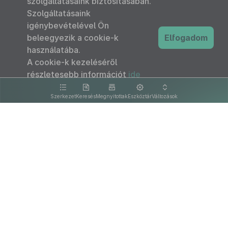
szolgáltatásaink biztosításában.
Szolgáltatásaink
igénybevételével Ön
beleegyezik a cookie-k
Elfogadom
használatába.
A cookie-k kezeléséről
részletesebb információt
ide
kattintva olvashat.
Szerkezet
Keresés
Megnyitottak
Eszköztár
Változások