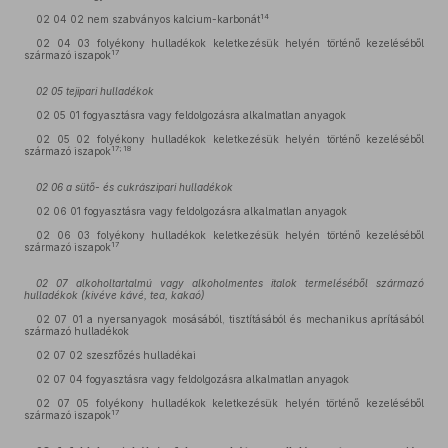
14
02 04 02 nem szabványos kalcium-karbonát
02 04 03 folyékony hulladékok keletkezésük helyén történő kezeléséből
17
származó iszapok
02 05 tejipari hulladékok
02 05 01 fogyasztásra vagy feldolgozásra alkalmatlan anyagok
02 05 02 folyékony hulladékok keletkezésük helyén történő kezeléséből
17; 18
származó iszapok
02 06 a sütő- és cukrászipari hulladékok
02 06 01 fogyasztásra vagy feldolgozásra alkalmatlan anyagok
02 06 03 folyékony hulladékok keletkezésük helyén történő kezeléséből
17
származó iszapok
02 07 alkoholtartalmú vagy alkoholmentes italok termeléséből származó
hulladékok (kivéve kávé, tea, kakaó)
02 07 01 a nyersanyagok mosásából, tisztításából és mechanikus aprításából
származó hulladékok
02 07 02 szeszfőzés hulladékai
02 07 04 fogyasztásra vagy feldolgozásra alkalmatlan anyagok
02 07 05 folyékony hulladékok keletkezésük helyén történő kezeléséből
17
származó iszapok