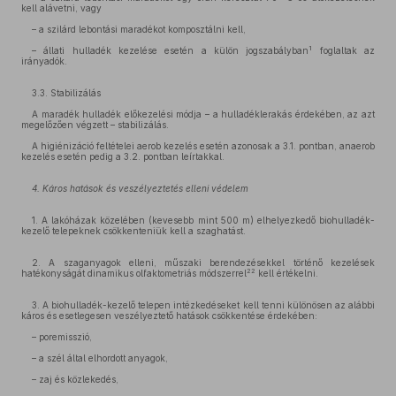
kell alávetni, vagy
– a szilárd lebontási maradékot komposztálni kell,
1
– állati hulladék kezelése esetén a külön jogszabályban
foglaltak az
irányadók.
3.3. Stabilizálás
A maradék hulladék előkezelési módja – a hulladéklerakás érdekében, az azt
megelőzően végzett – stabilizálás.
A higiénizáció feltételei aerob kezelés esetén azonosak a 3.1. pontban, anaerob
kezelés esetén pedig a 3.2. pontban leírtakkal.
4. Káros hatások és veszélyeztetés elleni védelem
1. A lakóházak közelében (kevesebb mint 500 m) elhelyezkedő biohulladék-
kezelő telepeknek csökkenteniük kell a szaghatást.
2. A szaganyagok elleni, műszaki berendezésekkel történő kezelések
22
hatékonyságát dinamikus olfaktometriás módszerrel
kell értékelni.
3. A biohulladék-kezelő telepen intézkedéseket kell tenni különösen az alábbi
káros és esetlegesen veszélyeztető hatások csökkentése érdekében:
– poremisszió,
– a szél által elhordott anyagok,
– zaj és közlekedés,