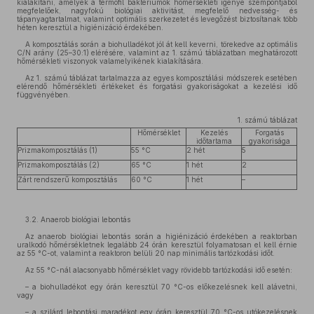
kialakítani, amelyek a termofil baktériumok hőmérsékleti igénye szempontjából
megfelelőek, nagyfokú biológiai aktivitást, megfelelő nedvesség- és
tápanyagtartalmat, valamint optimális szerkezetet és levegőzést biztosítanak több
héten keresztül a higiénizáció érdekében.
A komposztálás során a biohulladékot jól át kell keverni, törekedve az optimális
C/N arány (25–30:1) elérésére, valamint az 1. számú táblázatban meghatározott
hőmérsékleti viszonyok valamelyikének kialakítására.
Az 1. számú táblázat tartalmazza az egyes komposztálási módszerek esetében
elérendő hőmérsékleti értékeket és forgatási gyakoriságokat a kezelési idő
függvényében.
1. számú táblázat
Hőmérséklet
Kezelés
Forgatás
időtartama
gyakorisága
Prizmakomposztálás (1)
55 °C
2 hét
5
Prizmakomposztálás (2)
65 °C
1 hét
2
Zárt rendszerű komposztálás
60 °C
1 hét
–
3.2. Anaerob biológiai lebontás
Az anaerob biológiai lebontás során a higiénizáció érdekében a reaktorban
uralkodó hőmérsékletnek legalább 24 órán keresztül folyamatosan el kell érnie
az 55 °C-ot, valamint a reaktoron belüli 20 nap minimális tartózkodási időt.
Az 55 °C-nál alacsonyabb hőmérséklet vagy rövidebb tartózkodási idő esetén:
– a biohulladékot egy órán keresztül 70 °C-os előkezelésnek kell alávetni,
vagy
– a szilárd lebontási maradékot egy órán keresztül 70 °C-os utókezelésnek