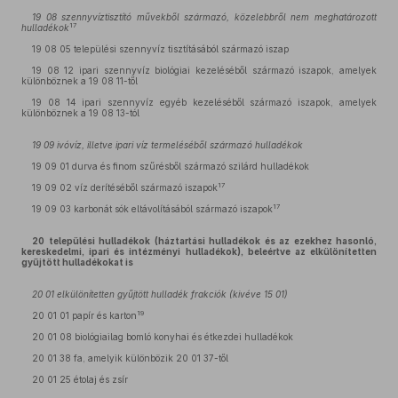
19 08 szennyvíztisztító művekből származó, közelebbről nem meghatározott
17
hulladékok
19 08 05 települési szennyvíz tisztításából származó iszap
19 08 12 ipari szennyvíz biológiai kezeléséből származó iszapok, amelyek
különböznek a 19 08 11-től
19 08 14 ipari szennyvíz egyéb kezeléséből származó iszapok, amelyek
különböznek a 19 08 13-tól
19 09 ivóvíz, illetve ipari víz termeléséből származó hulladékok
19 09 01 durva és finom szűrésből származó szilárd hulladékok
17
19 09 02 víz derítéséből származó iszapok
17
19 09 03 karbonát sók eltávolításából származó iszapok
20 települési hulladékok (háztartási hulladékok és az ezekhez hasonló,
kereskedelmi, ipari és intézményi hulladékok), beleértve az elkülönítetten
gyűjtött hulladékokat is
20 01 elkülönítetten gyűjtött hulladék frakciók (kivéve 15 01)
19
20 01 01 papír és karton
20 01 08 biológiailag bomló konyhai és étkezdei hulladékok
20 01 38 fa, amelyik különbözik 20 01 37-től
20 01 25 étolaj és zsír