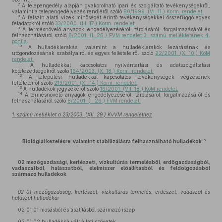
7
A telepengedély alapján gyakorolható ipari és szolgáltató tevékenységekről,
valamint a telepengedélyezés rendjéről szóló
80/1999. (VI. 11.) Korm. rendelet.
8
A felszín alatti vizek minőségét érintő tevékenységekkel összefüggő egyes
feladatokról szóló
33/2000. (III. 17.) Korm. rendelet.
9
A termésnövelő anyagok engedélyezéséről, tárolásáról, forgalmazásáról és
felhasználásáról szóló
8/2001. (I. 26.) FVM rendelet 3. számú mellékletének 4.
pontja
.
10
A hulladéklerakás, valamint a hulladéklerakók lezárásának és
utógondozásának szabályairól és egyes feltételeiről szóló
22/2001. (X. 10.) KöM
rendelet.
11
A hulladékkal kapcsolatos nyilvántartási és adatszolgáltatási
kötelezettségekről szóló
164/2003. (X. 18.) Korm. rendelet.
12
A települési hulladékkal kapcsolatos tevékenységek végzésének
feltételeiről szóló
213/2001. (XI. 14.) Korm. rendelet.
13
A hulladékok jegyzékéről szóló
16/2001. (VII. 18.) KöM rendelet.
14
A termésnövelő anyagok engedélyezéséről, tárolásáról, forgalmazásáról és
felhasználásáról szóló
8/2001. (I. 26.) FVM rendelet.
1. számú melléklet a 23/2003. (XII. 29.) KvVM rendelethez
15
Biológiai kezelésre, valamint stabilizálásra felhasználható hulladékok
02 mezőgazdasági, kertészeti, vízkultúrás termelésből, erdőgazdaságból,
vadászatból, halászatból, élelmiszer előállításból és feldolgozásból
származó hulladékok
02 01 mezőgazdaság, kertészet, vízkultúrás termelés, erdészet, vadászat és
halászat hulladékai
02 01 01 mosásból és tisztításból származó iszap
02 01 02 hulladékká vált állati szövetek