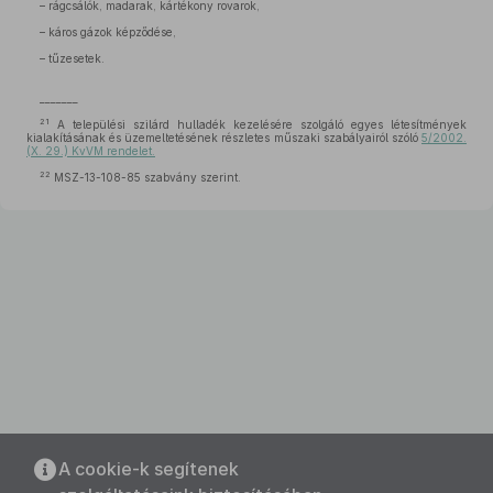
– rágcsálók, madarak, kártékony rovarok,
– káros gázok képződése,
– tűzesetek.
_______
21
A települési szilárd hulladék kezelésére szolgáló egyes létesítmények
kialakításának és üzemeltetésének részletes műszaki szabályairól szóló
5/2002.
(X. 29.) KvVM rendelet.
22
MSZ-13-108-85 szabvány szerint.
A cookie-k segítenek