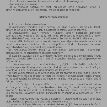
b)
a hulladéklerakókban természetes módon keletkező biogázra,
c)
a házi komposztálásra.
(3)
A rendelet hatálya az állati hulladékra csak annyiban terjed ki,
1
amennyiben arról külön jogszabály
másképp nem rendelkezik.
Értelmező rendelkezések
2. §
E rendelet alkalmazásában
a)
biohulladék:
minden olyan növényi és állati eredetű szerves hulladék,
amely aerob vagy anaerob úton biológiailag lebomlik vagy lebontható;
b)
zöldhulladék:
olyan növényi hulladék, amely kertekből, parkokból
származik (fanyesedék, ág, gally, fű, lomb, fűrészpor, faforgács stb.), a külön
2
jogszabályban
meghatározott úttisztításból származó hulladék kivételével;
c)
maradék hulladék:
a hasznosítható és veszélyes összetevők keletkezés
helyén történő elkülönítése után a települési szilárd hulladéknak a külön
3
jogszabályban
meghatározott megmaradt része;
d)
biohulladék-kezelő telep:
a biohulladék begyűjtésére, gyűjtésére,
előkezelésére, hasznosítására szolgáló telephely;
e)
biológiai kezelés:
az elkülönítetten gyűjtött biohulladék komposztálás vagy
anaerob biológiai lebontás útján történő lebontása, illetőleg bomlóképességének
csökkentése;
f)
komposztálás:
az elkülönítetten gyűjtött biohulladék ellenőrzött
körülmények között, oxigén jelenlétében történő autotermikus és termofil biológiai
lebontása, mikro- és makroorganizmusok segítségével;
g)
házi komposztálás:
a saját tevékenységből származó biohulladék (konyhai
nyers növényi hulladék) saját kertben (környezeti nevelési céllal iskolák, óvodák
kertjében) történő komposztálása, valamint a kész komposzt saját célra történő
felhasználása;
h)
közösségi komposztálás:
a társasház tulajdonostársainak
4
közössége/közösségei (a továbbiakban: közösség
) saját tevékenységéből
származó biohulladéknak a keletkezés helyéhez közeli területen történő
komposztálása, valamint a kész komposzt felhasználása a közösség(ek) saját
céljára;
i)
telepi komposztálás:
szervezett, elkülönített hulladékgyűjtés során begyűjtött
biohulladék komposztálása biohulladék-kezelő telepen;
j)
anaerob biológiai lebontás:
az elkülönítetten gyűjtött biohulladék ellenőrzött