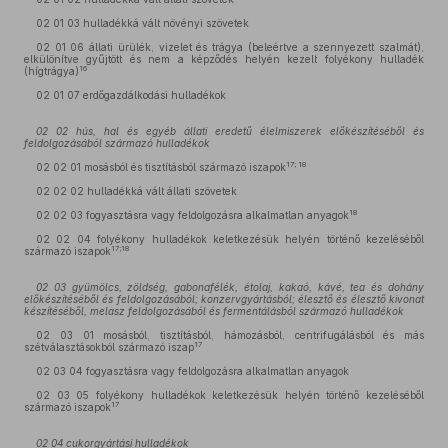
02 01 03 hulladékká vált növényi szövetek
02 01 06 állati ürülék, vizelet és trágya (beleértve a szennyezett szalmát),
elkülönítve gyűjtött és nem a képződés helyén kezelt folyékony hulladék
16
(hígtrágya)
02 01 07 erdőgazdálkodási hulladékok
02 02 hús, hal és egyéb állati eredetű élelmiszerek előkészítéséből és
feldolgozásából származó hulladékok
17; 18
02 02 01 mosásból és tisztításból származó iszapok
02 02 02 hulladékká vált állati szövetek
18
02 02 03 fogyasztásra vagy feldolgozásra alkalmatlan anyagok
02 02 04 folyékony hulladékok keletkezésük helyén történő kezeléséből
17;18
származó iszapok
02 03 gyümölcs, zöldség, gabonafélék, étolaj, kakaó, kávé, tea és dohány
előkészítéséből és feldolgozásából; konzervgyártásból; élesztő és élesztő kivonat
készítéséből, melasz feldolgozásából és fermentálásból származó hulladékok
02 03 01 mosásból, tisztításból, hámozásból, centrifugálásból és más
17
szétválasztásokból származó iszap
02 03 04 fogyasztásra vagy feldolgozásra alkalmatlan anyagok
02 03 05 folyékony hulladékok keletkezésük helyén történő kezeléséből
17
származó iszapok
02 04 cukorgyártási hulladékok