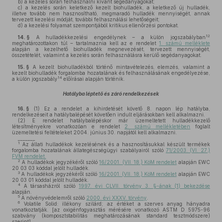
b)
a kezelés során felhasználni kívánt segédanyagokat;
c)
a kezelés során keletkező kezelt biohulladék, a keletkező új hulladék,
illetve tovább nem hasznosítható, megmaradó hulladék mennyiségét, annak
tervezett kezelési módját, további felhasználási lehetőségeit;
d)
a kezelési folyamat szempontjából kritikus ellenőrzési pontokat.
12
14. §
A hulladékkezelési engedélynek – a külön jogszabályban
meghatározottakon túl – tartalmaznia kell az e rendelet
1. számú melléklete
alapján a kezelhető biohulladék megnevezését, tervezett mennyiségét,
összetételét, valamint a kezelés során felhasználásra kerülő segédanyagokat.
15. §
A kezelt biohulladékból történő mintavételezés, elemzés, valamint a
kezelt biohulladék forgalomba hozatalának és felhasználásának engedélyezése,
14
a külön jogszabály
előírásai alapján történik.
Hatályba léptető és záró rendelkezések
16. §
(1)
Ez a rendelet a kihirdetését követő 8. napon lép hatályba,
rendelkezéseit a hatálybalépését követően indult eljárásokban kell alkalmazni.
(2)
E rendelet hatálybalépéskor már üzemeltetett hulladékkezelő
létesítményekre vonatkozóan e rendelet
2. számú mellékletében
foglalt
üzemeltetési feltételeket 2004. június 30. napjától kell alkalmazni.
_______
1
Az állati hulladékok kezelésének és a hasznosításukkal készült termékek
forgalomba hozatalának állategészségügyi szabályairól szóló
71/2003. (VI. 27.)
FVM rendelet.
2
A hulladékok jegyzékéről szóló
16/2001. (VII. 18.) KöM rendelet
alapján EWC
20 03 03 kóddal jelölt hulladék.
3
A hulladékok jegyzékéről szóló
16/2001. (VII. 18.) KöM rendelet
alapján EWC
20 03 01 kóddal jelölt hulladék.
4
A társasházról szóló
1997. évi CLVII. törvény 3. §-ának (1) bekezdése
alapján.
5
A növényvédelemről szóló
2000. évi XXXV. törvény
.
6
Volatile Solid: illékony szilárd; az értéket a szerves anyag hányadra
vonatkoztatják. [az oxigénfogyasztás mérésére vonatkozó ASTM D 5975-96
szabvány (komposztstabilitás meghatározásának standard tesztmódszere)
szerint].