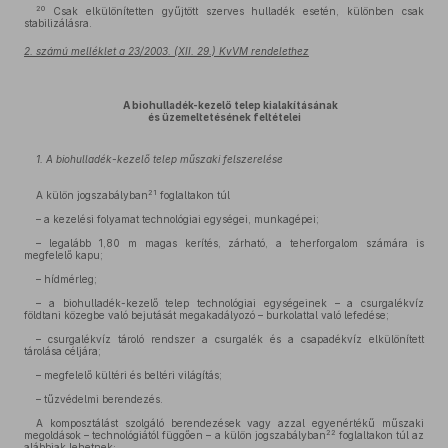
20
Csak elkülönítetten gyűjtött szerves hulladék esetén, különben csak
stabilizálásra.
2. számú melléklet a 23/2003. (XII. 29.) KvVM rendelethez
A biohulladék-kezelő telep kialakításának
és üzemeltetésének feltételei
1. A biohulladék-kezelő telep műszaki felszerelése
21
A külön jogszabályban
foglaltakon túl
– a kezelési folyamat technológiai egységei, munkagépei;
– legalább 1,80 m magas kerítés, zárható, a teherforgalom számára is
megfelelő kapu;
– hídmérleg;
– a biohulladék-kezelő telep technológiai egységeinek – a csurgalékvíz
földtani közegbe való bejutását megakadályozó – burkolattal való lefedése;
– csurgalékvíz tároló rendszer a csurgalék és a csapadékvíz elkülönített
tárolása céljára;
– megfelelő kültéri és beltéri világítás;
– tűzvédelmi berendezés.
A komposztálást szolgáló berendezések vagy azzal egyenértékű műszaki
22
megoldások – technológiától függően – a külön jogszabályban
foglaltakon túl az
alábbiak lehetnek: