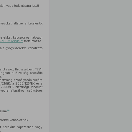
zlelt vagy tudomására jutott
vőket, illetve a bejelentőt
erekkel kapcsolatos hatósági
ESZCSM rendelet
tartalmazza.
ára a gyógyszerekre vonatkozó
ről szóló, Brüsszelben, 1991.
ngban a Bizottság speciális
z.
esttömeg-szabályozás céljára
99/21/EK, a 2006/125/EK és a
2009/EK bizottsági rendelet
 végrehajtásához szükséges
28
talma
szerekre vonatkoznak.
t speciális tápszerben vagy
.