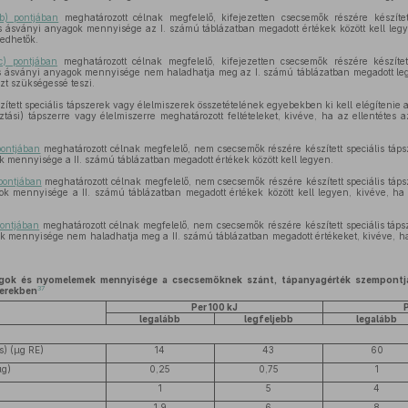
b) pontjában
meghatározott célnak megfelelő, kifejezetten csecsemők részére készítet
 ásványi anyagok mennyisége az I. számú táblázatban megadott értékek között kell legyen
edhetők.
c) pontjában
meghatározott célnak megfelelő, kifejezetten csecsemők részére készítet
s ásványi anyagok mennyisége nem haladhatja meg az I. számú táblázatban megadott le
ezt szükségessé teszi.
tett speciális tápszerek vagy élelmiszerek összetételének egyebekben ki kell elégítenie az
sztási) tápszerre vagy élelmiszerre meghatározott feltételeket, kivéve, ha az ellentétes az
pontjában
meghatározott célnak megfelelő, nem csecsemők részére készített speciális táp
 mennyisége a II. számú táblázatban megadott értékek között kell legyen.
pontjában
meghatározott célnak megfelelő, nem csecsemők részére készített speciális táp
k mennyisége a II. számú táblázatban megadott értékek között kell legyen, kivéve, ha a
pontjában
meghatározott célnak megfelelő, nem csecsemők részére készített speciális táp
 mennyisége nem haladhatja meg a II. számú táblázatban megadott értékeket, kivéve, ha a
agok és nyomelemek mennyisége a csecsemőknek szánt, tápanyagérték szempontjábó
37
zerekben
Per 100 kJ
P
legalább
legfeljebb
legalább
s) (μg RE)
14
43
60
μg)
0,25
0,75
1
1
5
4
1,9
6
8