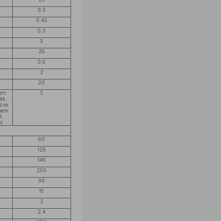
0,3
0,45
0,3
3
25
0,5
2
20
sen
3
vak,
ezve,
 sem
t
al
60
125
145
250
90
15
2
2,4