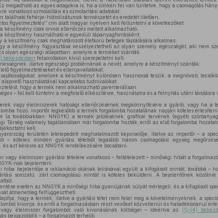
Ez megadható az egyes adagokra is, ha a címkén fel van tüntetve, hogy a csomagolás hány 
e vonatkozó ozmolalitási és ozmolaritási adatokat;
n található fehérje-hidrolizátumok természetét és eredetét illetően.
tos figyelmeztetés'' cím alatt magyar nyelven kell feltüntetni a következőket:
y a készítmény csak orvosi ellenőrzés mellett alkalmazható;
y a készítmény használható-e egyedüli tápanyagforrásként;
 a készítmény csak meghatározott életkorú betegek táplálására alkalmas;
gy a készítmény fogyasztása veszélyeztetheti az olyan személy egészségét, aki nem s
s olyan egészségi állapotban, amelyre a terméket szánták.
3) bekezdésben
felsoroltakon kívül szerepeltetni kell:
nességnek, illetve egészségi problémának a nevét, amelyre a készítményt szánták;
lő figyelmeztetéseket és ellenjavallatokat;
sajátosságokat, amelyek a készítményt különösen hasznossá teszik, a megnövelt, lecsökke
alapvető használatával kapcsolatos tudnivalókat;
ztetést, hogy a termék nem alkalmazható parenterálisan.
es – fel kell tüntetni a megfelelő elkészítésre, használatra és a felnyitás utáni tárolásra v
zerek vagy élelmiszerek hatósági ellenőrzésének megkönnyítésére a gyártó, vagy ha a te
alomba hozó, importőr legkésőbb a termék forgalomba hozatalának napján köteles értesíte
ot (a továbbiakban: NNGYK) a termék jelölésének, grafikai tervének (egyéb szóróanya
i Térség valamely tagállamában már forgalomba hozták, erről az első forgalomba hozatalról
jékoztatni kell.
rország területén letelepedett meghatalmazott képviselője, illetve az importőr – a spec
ból – köteles minden gyártási tételből legalább három csomagolási egység megőrzés
, és azt kérésre az NNGYK rendelkezésére bocsátani.
er vagy élelmiszer gyártási tételére vonatkozó – feltételezett – minőségi hibát a forgalma
NGYK-nak bejelenteni.
i hiba bejelentője a reklamáció okának leírásával együtt a kifogásolt mintát, továbbá – h
yártási sorozatú, zárt csomagolású mintát is köteles beküldeni. A bejelentőnek közölnie
atból.
entése esetén az NNGYK a minőségi hiba gyanújának súlyát mérlegeli, és a kifogásolt spec
sát átmenetileg felfüggesztheti.
tja, hogy a termék, illetve a gyártási tétel nem felel meg a követelményeknek, a speciál
rgalomból kivonja, és erről a forgalmazásban részt vevőket közvetlenül és haladéktalanul értes
vagy élelmiszer forgalomból való kivonásának költségei – ideértve az
(1)–(4) bekez
s beigazolódik – a forgalmazót terhelik.