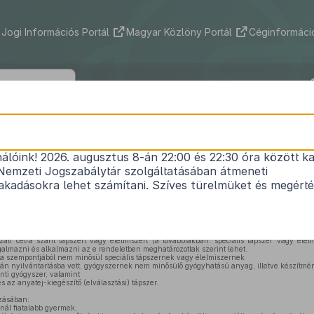
Jogi Információs Portál
Magyar Közlöny Portál
Céginformáció
24/2003. (V. 9.) ESZCSM rendelet
nálóink! 2026. augusztus 8-án 22:00 és 22:30 óra között ka
a speciális gyógyászati célra szánt tápszerekről
Nemzeti Jogszabálytár szolgáltatásában átmeneti
Hatályos: 2023. 08. 11. –
kadásokra lehet számítani. Szíves türelmüket és megért
95. évi XC. törvény 27. §-a (13) bekezdésében
kapott felhatalmazás alapján az alábbiakat 
ati célra szánt tápszert vagy élelmiszert (a továbbiakban: speciális tápszer vagy élelmis
rgalmazni és alkalmazni az e rendeletben meghatározottak szerint lehet.
a szempontjából nem minősül speciális tápszernek vagy élelmiszernek
ján nyilvántartásba vett, gyógyszernek nem minősülő gyógyhatású anyag, illetve készítmé
nti gyógyszer, valamint
s az anyatej-kiegészítő (elválasztási) tápszer.
zásában:
nál fiatalabb gyermek,