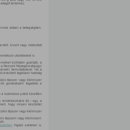
adagot tartalmaz;
zenved abban a betegségben,
ntett, kivont vagy módosított
onatkozó utasításokat is.
rméket külföldön gyártják, a
ni a Nemzeti Népegészségügyi
gainak) bemutatásával. Ha a
 értesített tagállami hatóság
iális tápszer vagy élelmiszer
éről gondoskodni legalább a
zó a tudomásra jutást követően
a rendelkezésére áll – egy, a
 kell, hogy milyen készlettel
iális tápszer vagy élelmiszer
is tápszert vagy élelmiszert,
íti.
désekben
foglalt eseteket is,