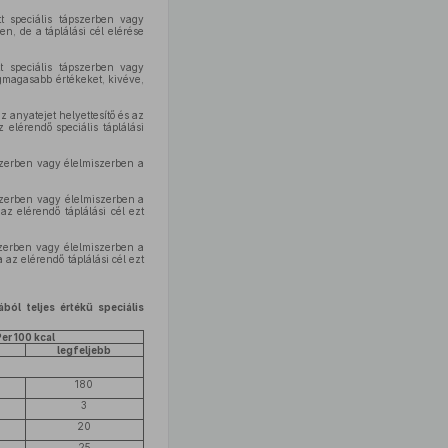
t speciális tápszerben vagy
, de a táplálási cél elérése
t speciális tápszerben vagy
gmagasabb értékeket, kivéve,
 anyatejet helyettesítő és az
 elérendő speciális táplálási
szerben vagy élelmiszerben a
szerben vagy élelmiszerben a
z elérendő táplálási cél ezt
szerben vagy élelmiszerben a
z elérendő táplálási cél ezt
l teljes értékű speciális
er 100 kcal
legfeljebb
180
3
20
25