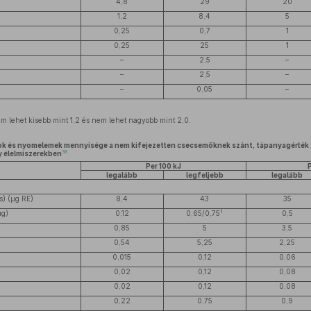
4,8
29
20
1,2
8,4
5
0,25
0,7
1
0,25
25
1
–
2,5
–
–
2,5
–
–
0,05
–
em lehet kisebb mint 1,2 és nem lehet nagyobb mint 2,0.
ok és nyomelemek mennyisége a nem kifejezetten csecsemőknek szánt, tápanyagérték 
38
y élelmiszerekben
Per 100 kJ
P
legalább
legfeljebb
legalább
s) (μg RE)
8,4
43
35
1
μg)
0,12
0,65/0,75
0,5
0,85
5
3,5
0,54
5,25
2,25
0,015
0,12
0,06
0,02
0,12
0,08
0,02
0,12
0,08
0,22
0,75
0,9