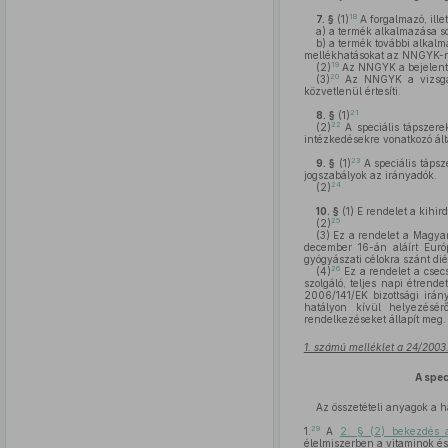
18
7. §
(1)
A forgalmazó, ille
a)
a termék alkalmazása sor
b)
a termék további alkalm
mellékhatásokat az NNGYK-n
19
(2)
Az NNGYK a bejelent
20
(3)
Az NNGYK a vizsgála
közvetlenül értesíti.
21
8. §
(1)
22
(2)
A speciális tápszere
intézkedésekre vonatkozó álta
23
9. §
(1)
A speciális tápsz
jogszabályok az irányadók.
24
(2)
10. §
(1)
E rendelet a kihird
25
(2)
(3)
Ez a rendelet a Magyar 
december 16-án aláírt Euró
gyógyászati célokra szánt di
26
(4)
Ez a rendelet a csecs
szolgáló, teljes napi étrend
2006/141/EK bizottsági irá
hatályon kívül helyezésér
rendelkezéseket állapít meg.
1. számú melléklet a 24/2003
A spec
Az összetételi anyagok a h
29
1.
A
2. § (2) bekezdés 
élelmiszerben a vitaminok és