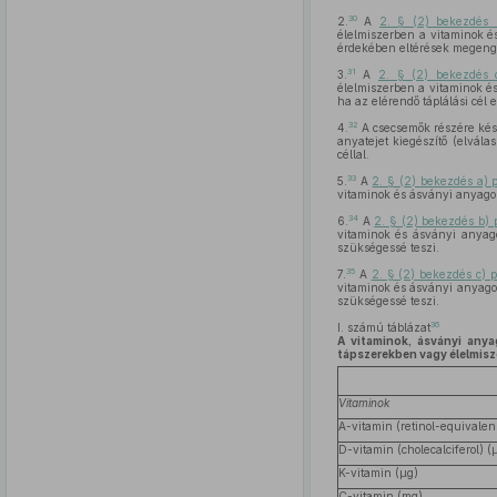
30
2.
A
2. § (2) bekezdés 
élelmiszerben a vitaminok és
érdekében eltérések megeng
31
3.
A
2. § (2) bekezdés 
élelmiszerben a vitaminok é
ha az elérendő táplálási cél 
32
4.
A csecsemők részére készí
anyatejet kiegészítő (elvála
céllal.
33
5.
A
2. § (2) bekezdés a) 
vitaminok és ásványi anyagok
34
6.
A
2. § (2) bekezdés b) 
vitaminok és ásványi anyago
szükségessé teszi.
35
7.
A
2. § (2) bekezdés c) 
vitaminok és ásványi anyagok
szükségessé teszi.
36
I. számú táblázat
A vitaminok, ásványi any
tápszerekben vagy élelmis
Vitaminok
A-vitamin (retinol-equivalen
D-vitamin (cholecalciferol) (
K-vitamin (μg)
C-vitamin (mg)