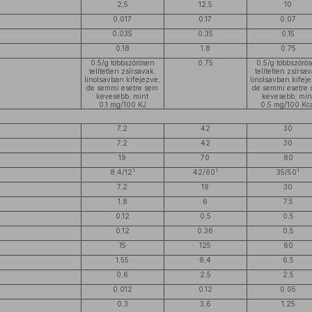
2,5
12,5
10
0,017
0,17
0,07
0,035
0,35
0,15
0,18
1,8
0,75
0,5/g többszörösen
0,75
0,5/g többszörö
telítetlen zsírsavak,
telítetlen zsírsa
linolsavban kifejezve,
linolsavban kifej
de semmi esetre sem
de semmi esetre
kevesebb, mint
kevesebb, min
0,1 mg/100 KJ
0,5 mg/100 Kc
7,2
42
30
7,2
42
30
19
70
80
1
1
1
8,4/12
42/60
35/50
7,2
19
30
1,8
6
7,5
0,12
0,5
0,5
0,12
0,36
0,5
15
125
60
1,55
8,4
6,5
0,6
2,5
2,5
0,012
0,12
0,05
0,3
3,6
1,25