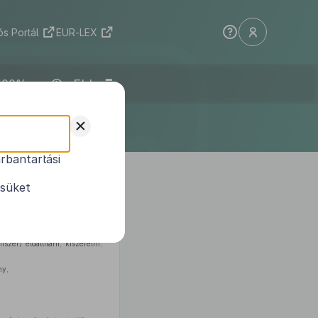
s Portál
EUR-LEX
ELI
+
rbantartási
ésüket
rendelem el:
zer) előállítani, kiszerelni,
ny,