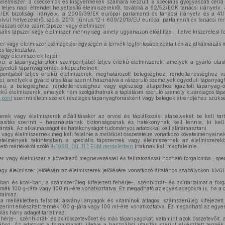
élelmiszer:
a csecsemők és kisgyermekek számára készült, a speciális gyógyászati célra 
, teljes napi étrendet helyettesítő élelmiszerekről, továbbá a 92/52/EGK tanácsi irányelv
EK bizottsági irányelv, a 2009/39/EK európai parlamenti és tanácsi irányelv és a 
 kívül helyezéséről szóló, 2013. június 12-i 609/2013/EU európai parlamenti és tanácsi re
yászati célra szánt tápszer vagy élelmiszer,
iális tápszer vagy élelmiszer mennyiség, amely ugyanazon előállítási, illetve kiszerelési 
zer vagy élelmiszer csomagolási egységén a termék legfontosabb adatait és az alkalmazás m
s tájékoztatás.
agy élelmiszerek fajtái:
ú, a tápanyagtartalom szempontjából teljes értékű élelmiszerek, amelyek a gyártó utas
gyedüli tápanyagforrást is képezhetnek;
ontjából teljes értékű élelmiszerek, meghatározott betegséghez, rendellenességhez v
llel, amelyek a gyártó utasítása szerint használva a rászoruló személyek egyedüli tápanyag
mú, a betegséghez, rendellenességhez vagy egészségi állapothoz igazított tápanyag-ös
ékű élelmiszerek, amelyek nem szolgálhatnak a táplálásra szoruló személy kizárólagos táp
 pont
szerinti élelmiszerek részleges tápanyagforrásként vagy betegek étrendjéhez szüks
erek vagy élelmiszerek előállításakor az orvosi és táplálkozási alapelveket be kell tar
tasítás szerinti – használatának biztonságosnak és hatékonynak kell lennie, ki kel
ánták. Az alkalmasságot és hatékonyságot tudományos adatokkal kell alátámasztani.
 vagy élelmiszernek meg kell felelnie a
melléklet
összetételre vonatkozó követelményeinek
telmények tekintetében a speciális tápszernek vagy élelmiszernek az élelmiszerekbe
ő mértékéről szóló
4/1998. (XI. 11.) EüM rendeletben
írtaknak kell megfelelnie.
er vagy élelmiszer a következő megnevezéssel és feliratozással hozható forgalomba ,,spec
agy élelmiszer jelölésén az élelmiszerek jelölésére vonatkozó általános szabályokon kívül
an és kcal-ban, a számszerűleg kifejezett fehérje-, szénhidrát- és zsírtartalmat a forga
 termék 100 g-jára vagy 100 ml-ére vonatkoztatva. Ez megadható az egyes adagokra is, ha a 
talmaz;
a mellékletben felsorolt ásványi anyagok és vitaminok átlagos, számszerűleg kifejezett
 szerint elkészített termék 100 g-jára vagy 100 ml-ére vonatkoztatva. Ez megadható az egye
lás hány adagot tartalmaz;
hérje-, szénhidrát- és zsírösszetevőket és más tápanyagokat, valamint azok összetevőit,
oz. Az adatokat a forgalmazott, illetve a használati utasítás szerint elkészített termé