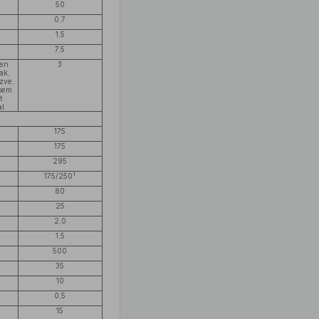
50
0,7
1,5
7,5
sen
3
vak,
ezve,
 sem
t
al
175
175
295
1
175/250
80
25
2,0
1,5
500
35
10
0,5
15