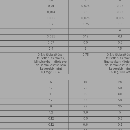
0,01
0,075
0,04
0,014
0,1
0,06
0,009
0,075
0,035
0,2
0,75
0,8
1
6
4
0,025
0,12
0,1
0,07
0,5
0,3
0,4
5
1,5
0,5/g többszörösen
0,75
0,5/g többszörö
telítetlen zsírsavak,
telítetlen zsírsa
klinolsavban kifejezve,
linolsavban kifej
de semmi esetre sem
de semmi esetre
kevesebb, mint
kevesebb, min
0,1 mg/100 kJ
0,5 mg/100 kc
5
14
20
12
29
50
15
35
60
12
60
50
6
22
25
1,2
3,6
5
0,12
0,5
0,5
0,12
0,6
0,5