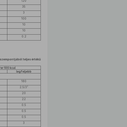
120
35
3
100
10
10
0,2
szempontjából teljes értékű
er 100 kcal
legfeljebb
180
1
2,5/3
20
22
0,5
0,5
0,5
3