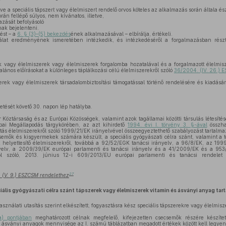
tve a speciális tápszert vagy élelmiszert rendelő orvos köteles az alkalmazás során általa és
án fellépő súlyos, nem kívánatos, illetve,
azását befolyásoló
ak bejelenteni.
ést – a
6. § (3)–(5) bekezdés
ének alkalmazásával – elbírálja, értékeli.
t eredményének ismeretében intézkedik, és intézkedéséről a forgalmazásban résztve
k vagy élelmiszerek vagy élelmiszerek forgalomba hozatalával és a forgalmazott élelmisz
lános előírásokat a különleges táplálkozási célú élelmiszerekről szóló
36/2004. (IV. 26.) 
erek vagy élelmiszerek társadalombiztosítási támogatással történő rendelésére és kiadás
etését követő 30. napon lép hatályba.
Köztársaság és az Európai Közösségek, valamint azok tagállamai közötti társulás létesítésé
pai Megállapodás tárgykörében, az azt kihirdető
1994. évi I. törvény 3. §-ával
összha
étás élelmiszerekről szóló 1999/21/EK irányelvével összeegyeztethető szabályozást tartalma
emők és kisgyermekek számára készült, a speciális gyógyászati célra szánt, valamint a t
et helyettesítő élelmiszerekről, továbbá a 92/52/EGK tanácsi irányelv, a 96/8/EK, az 19
nyelv, a 2009/39/EK európai parlamenti és tanácsi irányelv és a 41/2009/EK és a 953/
ől szóló, 2013. június 12-i 609/2013/EU európai parlamenti és tanácsi rendelet
27
. (V. 9.) ESZCSM rendelethez
iális gyógyászati célra szánt tápszerek vagy élelmiszerek vitamin és ásványi anyag tar
asználati utasítás szerint elkészített, fogyasztásra kész speciális tápszerekre vagy élelmi
a) pontjában
meghatározott célnak megfelelő, kifejezetten csecsemők részére készítet
 ásványi anyagok mennyisége az I. számú táblázatban megadott értékek között kell legyen