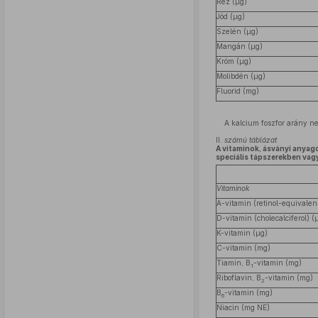
Réz (μg)
Jód (μg)
Szelén (μg)
Mangán (μg)
Króm (μg)
Molibdén (μg)
Fluorid (mg)
A kalcium foszfor arány n
II.
számú táblázat
A vitaminok, ásványi anyag
speciális tápszerekben vag
Vitaminok
A-vitamin (retinol-equivalen
D-vitamin (cholecalciferol) (
K-vitamin (μg)
C-vitamin (mg)
Tiamin, B
-vitamin (mg)
1
Riboflavin, B
-vitamin (mg)
2
B
-vitamin (mg)
6
Niacin (mg NE)