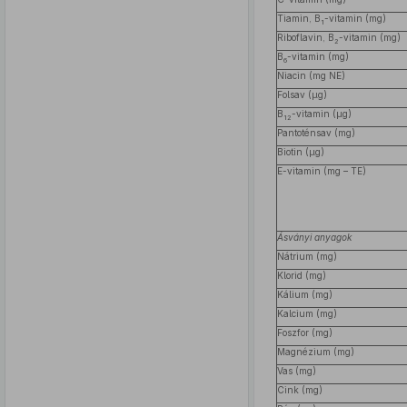
Tiamin, B
-vitamin (mg)
1
Riboflavin, B
-vitamin (mg)
2
B
-vitamin (mg)
6
Niacin (mg NE)
Folsav (μg)
B
-vitamin (μg)
12
Pantoténsav (mg)
Biotin (μg)
E-vitamin (mg – TE)
Ásványi anyagok
Nátrium (mg)
Klorid (mg)
Kálium (mg)
Kalcium (mg)
Foszfor (mg)
Magnézium (mg)
Vas (mg)
Cink (mg)