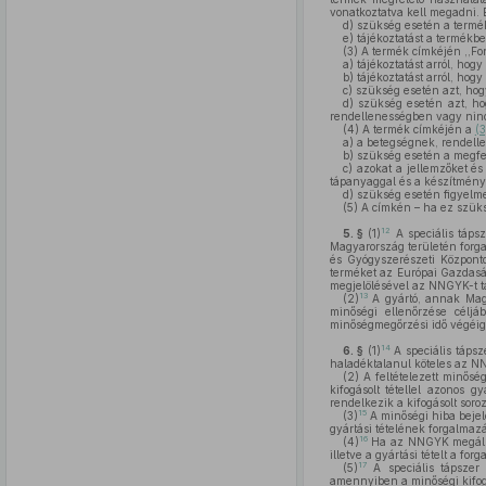
vonatkoztatva kell megadni. 
d)
szükség esetén a termékr
e)
tájékoztatást a termékbe
(3)
A termék címkéjén ,,Fon
a)
tájékoztatást arról, hog
b)
tájékoztatást arról, hog
c)
szükség esetén azt, hogy
d)
szükség esetén azt, ho
rendellenességben vagy ninc
(4)
A termék címkéjén a
(
a)
a betegségnek, rendelle
b)
szükség esetén a megfele
c)
azokat a jellemzőket és 
tápanyaggal és a készítmény 
d)
szükség esetén figyelme
(5)
A címkén – ha ez szükség
12
5. §
(1)
A speciális táps
Magyarország területén forg
és Gyógyszerészeti Központ
terméket az Európai Gazdaság
megjelölésével az NNGYK-t tá
13
(2)
A gyártó, annak Magya
minőségi ellenőrzése céljá
minőségmegőrzési idő végéig
14
6. §
(1)
A speciális tápsz
haladéktalanul köteles az N
(2)
A feltételezett minőség
kifogásolt tétellel azonos g
rendelkezik a kifogásolt soroz
15
(3)
A minőségi hiba bejel
gyártási tételének forgalmazá
16
(4)
Ha az NNGYK megállapí
illetve a gyártási tételt a fo
17
(5)
A speciális tápszer 
amennyiben a minőségi kifogá