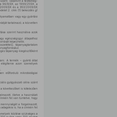
szánt, valamint a testtömeg-
, a 96/8/EK, az 1999/21/EK, a
41/2009/EK és a 953/2009/EK
ndelet 2. cikk (1) bekezdés
g)
folyamatban vagy egy gyártási
ódját tartalmazó, a közvetlen
ítása szerint használva azok
agy egészségügyi állapothoz
forrását képezhetik;
szetételű, tápanyagtartalom
anyagforrásául.
éges tápanyag-kiegészítőként
tani. A termék – gyártó által
l elégítenie azon személyek
.
n előforduló mikrobiológiai
iális gyógyászati célra szánt
 a következőket is kötelezően
lmazott, illetve a használati
címkén fel van tüntetve, hogy
 mennyiségét a forgalmazott,
s adagokra is, ha a címkén fel
 amelyek közlése szükséges a
k 100 g-jára vagy 100 ml-ére