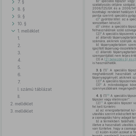
3
7. §
b)
speciális tápszer vagy 
szabályozás céljára szolgáló
8. §
2006/125/EK és a 2006/141/
bizottsági rendelet hatályon
9. §
pontja szerinti speciális gyóg
4
c)
gyártási tétel:
az a spec
10. §
sorozatban készült,
5
d)
címke:
a speciális táps
1. melléklet
felhasználónak szóló szövege
6
(2)
A speciális tápszerek v
1.
a)
állandó tápanyagtartalm
számára, akiknek szánják, e
2.
b)
tápanyagtartalom szemp
igazított tápanyag-összetéte
3.
c)
állandó tápanyagtartal
szempontjából nem teljes ért
4.
(3)
A
(2) bekezdés b) és c)
is használhatók.
5.
7
3. §
(1)
A speciális tápsz
6.
meghatározott használati u
tápanyagigényét, akiknek sz
8
7.
(2)
A speciális tápszernek
9
(3)
A mikrobiológiai köve
I. számú táblázat
szennyeződések megengedhet
10
II.
4. §
(1)
A speciális tápsz
tápszer vagy élelmiszer''.
11
2. melléklet
(2)
A speciális tápszer v
fel kell tüntetni:
3. melléklet
a)
az energiatartalmat kJ-b
utasítás szerint elkészített
a csomagolás hány adagot tar
b)
a termékben található, 
illetve a használati utasítás
van tüntetve, hogy a csomago
c)
külön-külön azokat a fe
termék megfelelő használatáh