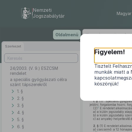
Nemzeti
Magyar 
Jogszabálytár
Ugrás
Oldalmenü
a
tartalomra
Szerkezet
Figyelem!
Tisztelt Felhasz
24/2003. (V. 9.) ESZCSM
munkák miatt a 
rendelet
kapcsolatmegsza
a speciális gyógyászati célra
köszönjük!
szánt tápszerekről
1. §
Az élelmiszerekről szóló
19
2. §
1
1. §
(1)
Speciális gyógyász
3. §
jelölni, forgalomba hozni, fo
2
(2)
E rendelet alkalmazás
4. §
a)
a külön jogszabály alap
b)
a külön jogszabály szeri
5. §
c)
az anyatej-helyettesítő é
6. §
2. §
(1)
E rendelet alkalma
a)
csecsemő:
a 12 hónapos