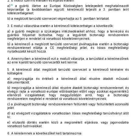
2.
E modul szerinti esetben és eljárás esetén
18
a)
a gyártó, illetve az Európai Közösségben letelepedett meghatalmazott
képviselője (a továbbiakban együtt: kérelmező) teljesíti a 3. pontban leírt
kötelezettségeket;
b)
a megbízott tanúsító szervezet végrehajtja az 5. pontban leírtakat.
3.
E modul választása esetén a kérelmező kötelezettségei a következők:
a)
a gyártó megteszi a szükséges intézkedéseket ahhoz, hogy a tervezési és
gyártási folyamat biztosítsa, hogy a legyártott biztonsági rendszerelem
megfeleljen e rendelet rá vonatkozó követelményeinek;
b)
a kérelmező a megbízott tanúsító szervezet jóváhagyása esetén a biztonsági
rendszerelemet ellátja a CE megfelelőségi jellel, és írásos megfelelőségi
nyilatkozatot készít hozzá.
4.
Amennyiben a kérelmező ezt a modult választja, a tanúsítást a kérelmezőnek
az erre kijelölt tanúsító szervezettől kell kérnie.
5.
A kérelmező által megbízott tanúsító szervezet a kérelmező kérésére és
költségére
a)
megvizsgálja és értékeli a kérelmező által részére átadott műszaki
dokumentációt;
b)
megvizsgálja a kérelmező által részére átadott biztonsági rendszerelemet, és
elvégzi rajta a vonatkozó európai előírásokban előírt vagy azokkal egyenértékű
ellenőrző vizsgálatokat, hogy meggyőződjön arról, hogy a biztonsági
rendszerelem megfelel e rendelet rá vonatkozó követelményeinek;
c)
a jóváhagyott biztonsági rendszerelemen feltünteti vagy feltüntetteti azonosító
jelét;
d)
az elvégzett vizsgálatokra vonatkozóan írásos megfelelőségi tanúsítványt állít
ki;
e)
elutasító döntés esetén közli a megismételt eljárásra, vagy jogorvoslatra
vonatkozó tudnivalókat.
6.
A kérelemnek a következőket kell tartalmaznia: