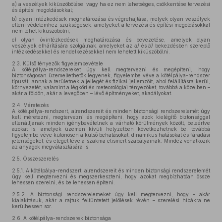
a)
a veszélyek kiküszöbölése, vagy ha ez nem lehetséges, csökkentése tervezési
és építési megoldásokkal;
b)
olyan intézkedések meghatározása és végrehajtása, melyek olyan veszélyek
elleni védelemhez szükségesek, amelyeket a tervezési és építési megoldásokkal
nem lehet kiküszöbölni;
c)
olyan óvintézkedések meghatározása és bevezetése, amelyek olyan
veszélyek elhárítására szolgálnak, amelyeket az
a)
és
b)
bekezdésben szereplő
intézkedésekkel és rendelkezésekkel nem lehetett kiküszöbölni.
2.3.
Külső tényezők figyelembevétele
A kötélpálya-rendszereket úgy kell megtervezni és megépíteni, hogy
biztonságosan üzemeltethetők legyenek, figyelembe véve a kötélpálya-rendszer
típusát, annak a területnek a jellegét és fizikai jellemzőit, ahol felállításra kerül,
környezetét, valamint a légköri és meteorológiai tényezőket, továbbá a közelben –
akár a földön, akár a levegőben – lévő építményeket, akadályokat.
2.4.
Méretezés
A kötélpálya-rendszert, alrendszereit és minden biztonsági rendszerelemét úgy
kell méretezni, megtervezni és megépíteni, hogy azok kielégítő biztonsággal
ellenálljanak minden igénybevételnek a várható körülmények között, beleértve
azokat is, amelyek üzemen kívüli helyzetben következhetnek be, továbbá
figyelembe véve különösen a külső behatásokat, dinamikus hatásokat és fáradási
jelenségeket, és eleget téve a szakma elismert szabályainak. Mindez vonatkozik
az anyagok megválasztására is.
2.5.
Összeszerelés
2.5.1.
A kötélpálya-rendszert, alrendszereit és minden biztonsági rendszerelemét
úgy kell megtervezni és megszerkeszteni, hogy azokat megbízhatóan össze
lehessen szerelni, és be lehessen építeni.
2.5.2.
A biztonsági rendszerelemeket úgy kell megtervezni, hogy – akár
kialakításuk, akár a rajtuk feltüntetett jelölések révén – szerelési hibákra ne
kerülhessen sor.
2.6.
A kötélpálya-rendszerek biztonsága