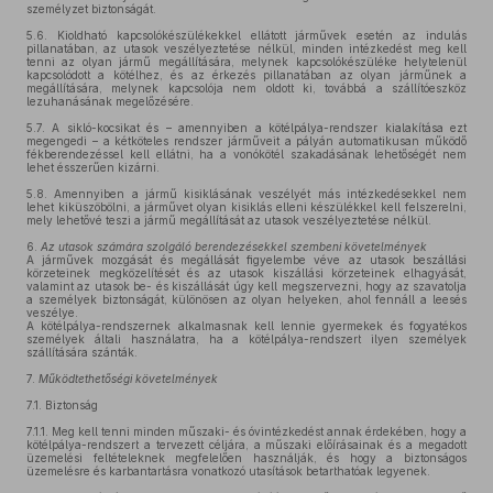
személyzet biztonságát.
5.6.
Kioldható kapcsolókészülékekkel ellátott járművek esetén az indulás
pillanatában, az utasok veszélyeztetése nélkül, minden intézkedést meg kell
tenni az olyan jármű megállítására, melynek kapcsolókészüléke helytelenül
kapcsolódott a kötélhez, és az érkezés pillanatában az olyan járműnek a
megállítására, melynek kapcsolója nem oldott ki, továbbá a szállítóeszköz
lezuhanásának megelőzésére.
5.7.
A sikló-kocsikat és – amennyiben a kötélpálya-rendszer kialakítása ezt
megengedi – a kétköteles rendszer járműveit a pályán automatikusan működő
fékberendezéssel kell ellátni, ha a vonókötél szakadásának lehetőségét nem
lehet ésszerűen kizárni.
5.8.
Amennyiben a jármű kisiklásának veszélyét más intézkedésekkel nem
lehet kiküszöbölni, a járművet olyan kisiklás elleni készülékkel kell felszerelni,
mely lehetővé teszi a jármű megállítását az utasok veszélyeztetése nélkül.
6.
Az utasok számára szolgáló berendezésekkel szembeni követelmények
A járművek mozgását és megállását figyelembe véve az utasok beszállási
körzeteinek megközelítését és az utasok kiszállási körzeteinek elhagyását,
valamint az utasok be- és kiszállását úgy kell megszervezni, hogy az szavatolja
a személyek biztonságát, különösen az olyan helyeken, ahol fennáll a leesés
veszélye.
A kötélpálya-rendszernek alkalmasnak kell lennie gyermekek és fogyatékos
személyek általi használatra, ha a kötélpálya-rendszert ilyen személyek
szállítására szánták.
7.
Működtethetőségi követelmények
7.1.
Biztonság
7.1.1.
Meg kell tenni minden műszaki- és óvintézkedést annak érdekében, hogy a
kötélpálya-rendszert a tervezett céljára, a műszaki előírásainak és a megadott
üzemelési feltételeknek megfelelően használják, és hogy a biztonságos
üzemelésre és karbantartásra vonatkozó utasítások betarthatóak legyenek.