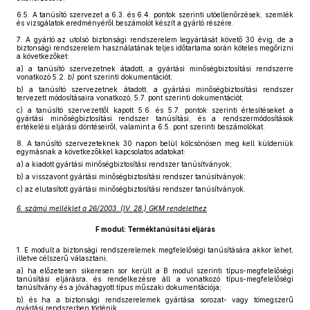
6.5.
A tanúsító szervezet a 6.3. és 6.4. pontok szerinti utóellenőrzések, szemlék
és vizsgálatok eredményéről beszámolót készít a gyártó részére.
7.
A gyártó az utolsó biztonsági rendszerelem legyártását követő 30 évig, de a
biztonsági rendszerelem használatának teljes időtartama során köteles megőrizni
a következőket:
a)
a tanúsító szervezetnek átadott, a gyártási minőségbiztosítási rendszerre
vonatkozó 5.2.
b)
pont szerinti dokumentációt;
b)
a tanúsító szervezetnek átadott, a gyártási minőségbiztosítási rendszer
tervezett módosításaira vonatkozó, 5.7. pont szerinti dokumentációt;
c)
a tanúsító szervezettől kapott 5.6. és 5.7. pontok szerinti értesítéseket a
gyártási minőségbiztosítási rendszer tanúsítási, és a rendszermódosítások
értékelési eljárási döntéseiről, valamint a 6.5. pont szerinti beszámolókat.
8.
A tanúsító szervezeteknek 30 napon belül kölcsönösen meg kell küldeniük
egymásnak a következőkkel kapcsolatos adatokat:
a)
a kiadott gyártási minőségbiztosítási rendszer tanúsítványok;
b)
a visszavont gyártási minőségbiztosítási rendszer tanúsítványok;
c)
az elutasított gyártási minőségbiztosítási rendszer tanúsítványok.
6. számú melléklet a 26/2003. (IV. 28.) GKM rendelethez
F modul: Terméktanúsítási eljárás
1.
E modult a biztonsági rendszerelemek megfelelőségi tanúsítására akkor lehet,
illetve célszerű választani,
a)
ha előzetesen sikeresen sor került a B modul szerinti típus-megfelelőségi
tanúsítási eljárásra, és rendelkezésre áll a vonatkozó típus-megfelelőségi
tanúsítvány és a jóváhagyott típus műszaki dokumentációja;
b)
és ha a biztonsági rendszerelemek gyártása sorozat- vagy tömegszerű
gyártási rendszerben történik.