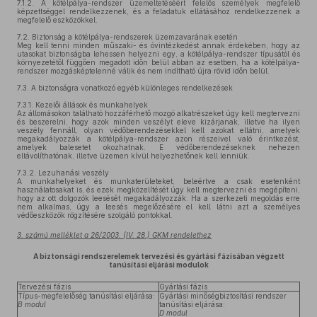
7.1.2.
A kötélpálya-rendszer üzemeltetéséért felelős személyek megfelelő
képzettséggel rendelkezzenek, és a feladatuk ellátásához rendelkezzenek a
megfelelő eszközökkel.
7.2.
Biztonság a kötélpálya-rendszerek üzemzavarának esetén
Meg kell tenni minden műszaki- és óvintézkedést annak érdekében, hogy az
utasokat biztonságba lehessen helyezni egy, a kötélpálya-rendszer típusától és
környezetétől függően megadott időn belül abban az esetben, ha a kötélpálya-
rendszer mozgásképtelenné válik és nem indítható újra rövid időn belül.
7.3.
A biztonságra vonatkozó egyéb különleges rendelkezések
7.3.1.
Kezelői állások és munkahelyek
Az állomásokon található hozzáférhető mozgó alkatrészeket úgy kell megtervezni
és beszerelni, hogy azok minden veszélyt eleve kizárjanak, illetve ha ilyen
veszély fennáll, olyan védőberendezésekkel kell azokat ellátni, amelyek
megakadályozzák a kötélpálya-rendszer azon részeivel való érintkezést,
amelyek balesetet okozhatnak. E védőberendezéseknek nehezen
eltávolíthatónak, illetve üzemen kívül helyezhetőnek kell lenniük.
7.3.2.
Lezuhanási veszély
A munkahelyeket és munkaterületeket, beleértve a csak esetenként
használatosakat is, és ezek megközelítését úgy kell megtervezni és megépíteni,
hogy az ott dolgozók leesését megakadályozzák. Ha a szerkezeti megoldás erre
nem alkalmas, úgy a leesés megelőzésére el kell látni azt a személyes
védőeszközök rögzítésére szolgáló pontokkal.
3. számú melléklet a 26/2003. (IV. 28.) GKM rendelethez
A biztonsági rendszerelemek tervezési és gyártási fázisában végzett
tanúsítási eljárási modulok
Tervezési fázis
Gyártási fázis
Típus-megfelelőség tanúsítási eljárása:
Gyártási minőségbiztosítási rendszer
B modul
tanúsítási eljárása:
D modul