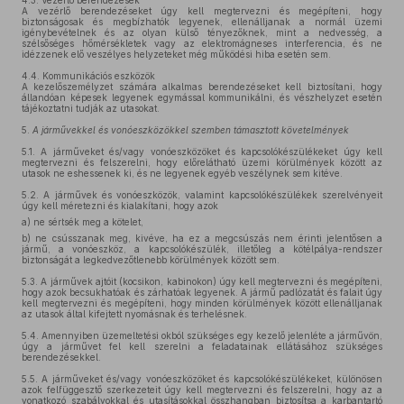
4.3.
Vezérlő berendezések
A vezérlő berendezéseket úgy kell megtervezni és megépíteni, hogy
biztonságosak és megbízhatók legyenek, ellenálljanak a normál üzemi
igénybevételnek és az olyan külső tényezőknek, mint a nedvesség, a
szélsőséges hőmérsékletek vagy az elektromágneses interferencia, és ne
idézzenek elő veszélyes helyzeteket még működési hiba esetén sem.
4.4.
Kommunikációs eszközök
A kezelőszemélyzet számára alkalmas berendezéseket kell biztosítani, hogy
állandóan képesek legyenek egymással kommunikálni, és vészhelyzet esetén
tájékoztatni tudják az utasokat.
5.
A járművekkel és vonóeszközökkel szemben támasztott követelmények
5.1.
A járműveket és/vagy vonóeszközöket és kapcsolókészülékeket úgy kell
megtervezni és felszerelni, hogy előrelátható üzemi körülmények között az
utasok ne eshessenek ki, és ne legyenek egyéb veszélynek sem kitéve.
5.2.
A járművek és vonóeszközök, valamint kapcsolókészülékek szerelvényeit
úgy kell méretezni és kialakítani, hogy azok
a)
ne sértsék meg a kötelet,
b)
ne csússzanak meg, kivéve, ha ez a megcsúszás nem érinti jelentősen a
jármű, a vonóeszköz, a kapcsolókészülék, illetőleg a kötélpálya-rendszer
biztonságát a legkedvezőtlenebb körülmények között sem.
5.3.
A járművek ajtóit (kocsikon, kabinokon) úgy kell megtervezni és megépíteni,
hogy azok becsukhatóak és zárhatóak legyenek. A jármű padlózatát és falait úgy
kell megtervezni és megépíteni, hogy minden körülmények között ellenálljanak
az utasok által kifejtett nyomásnak és terhelésnek.
5.4.
Amennyiben üzemeltetési okból szükséges egy kezelő jelenléte a járművön,
úgy a járművet fel kell szerelni a feladatainak ellátásához szükséges
berendezésekkel.
5.5.
A járműveket és/vagy vonóeszközöket és kapcsolókészülékeket, különösen
azok felfüggesztő szerkezeteit úgy kell megtervezni és felszerelni, hogy az a
vonatkozó szabályokkal és utasításokkal összhangban biztosítsa a karbantartó