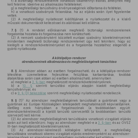
f)
a biztonsági rendszerelemre vonatkozó valamennyi előírás, amelynek meg
kell felelnie, ideértve az alkalmazási feltételeket,
g)
a megfelelőségi tanúsítvány érvényességének időtartama és feltételei,
h)
a vonatkozó szabványok felsorolása, ha az eljárás során ilyet figyelembe
vettek.
(2)
A megfelelőségi nyilatkozat kiállítójának a nyilatkozatot és a kísérő
műszaki dokumentációt keltezéssel és aláírással kell ellátnia.
7. §
(1)
A rendelet előírásainak megfelelő biztonsági rendszerelemek
forgalomba hozatala és forgalmazása nem korlátozható.
(2)
A nemzeti szabványként közzétett európai szabvány követelményeinek
mindenben megfelelő biztonsági rendszerelemet úgy kell tekinteni, hogy az
kielégíti a rendszerkövetelményeket és a forgalomba hozatalhoz elegendő a
gyártó nyilatkozata.
A kötélpálya-rendszer
alrendszereinek alkalmazása és megfelelőségének tanúsítása
8. §
Alrendszer abban az esetben forgalmazható, és a kötélpálya-rendszer
létesítése, üzemeltetése, fejlesztése, felújítása, karbantartása, továbbá
átalakítása során csak abban az esetben alkalmazható, amennyiben
a)
megfelel a
3. §-ban
meghatározott rendszerkövetelményeknek,
b)
a
10. §
szerinti tanúsítási eljárás alapján kiadott megfelelőségi
tanúsítvánnyal, és
c)
a
9. § (3) bekezdése
szerinti megfelelőségi nyilatkozattal rendelkezik.
5
9. §
(1)
Az alrendszer megfelelőségének tanúsítását a gyártónak vagy a
gyártónak az Európai Közösségben letelepedett meghatalmazott képviselőjének,
illetőleg ezek hiányában a forgalmazónak (a továbbiakban együtt:
alrendszerkérelmező) a kijelölt tanúsító szervezettől (a továbbiakban: tanúsító
szervezet) kell kérnie.
(2)
Az alrendszer megfelelőségének tanúsítására vonatkozó vizsgálati eljárás
során azt kell ellenőrizni, hogy az alrendszer megfelel-e a
3. §-ban
és az OVSZ
III-ban meghatározott követelményeknek.
(3)
Az alrendszer-kérelmező költségére lefolytatott, a megfelelőség
tanúsítására vonatkozó sikeres vizsgálati eljárás eredményeként az alrendszer-
kérelmezőnek az alrendszert megfelelőségi nyilatkozattal kell ellátnia.