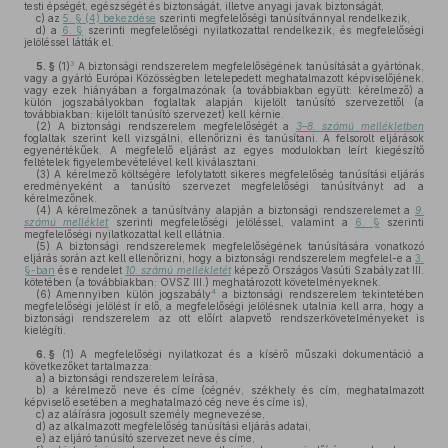
testi épségét, egészségét és biztonságát, illetve anyagi javak biztonságát,
c)
az
5. § (4) bekezdése
szerinti megfelelőségi tanúsítvánnyal rendelkezik,
d)
a
6. §
szerinti megfelelőségi nyilatkozattal rendelkezik, és megfelelőségi
jelöléssel látták el.
3
5. §
(1)
A biztonsági rendszerelem megfelelőségének tanúsítását a gyártónak,
vagy a gyártó Európai Közösségben letelepedett meghatalmazott képviselőjének,
vagy ezek hiányában a forgalmazónak (a továbbiakban együtt: kérelmező) a
külön jogszabályokban foglaltak alapján kijelölt tanúsító szervezettől (a
továbbiakban: kijelölt tanúsító szervezet) kell kérnie.
(2)
A biztonsági rendszerelem megfelelőségét a
3–8. számú mellékletben
foglaltak szerint kell vizsgálni, ellenőrizni és tanúsítani. A felsorolt eljárások
egyenértékűek. A megfelelő eljárást az egyes modulokban leírt kiegészítő
feltételek figyelembevételével kell kiválasztani.
(3)
A kérelmező költségére lefolytatott sikeres megfelelőség tanúsítási eljárás
eredményeként a tanúsító szervezet megfelelőségi tanúsítványt ad a
kérelmezőnek.
(4)
A kérelmezőnek a tanúsítvány alapján a biztonsági rendszerelemet a
9.
számú melléklet
szerinti megfelelőségi jelöléssel, valamint a
6. §
szerinti
megfelelőségi nyilatkozattal kell ellátnia.
(5)
A biztonsági rendszerelemek megfelelőségének tanúsítására vonatkozó
eljárás során azt kell ellenőrizni, hogy a biztonsági rendszerelem megfelel-e a
3.
§-ban
és e rendelet
10. számú mellékletét
képező Országos Vasúti Szabályzat III.
kötetében (a továbbiakban: OVSZ III.) meghatározott követelményeknek.
4
(6)
Amennyiben külön jogszabály
a biztonsági rendszerelem tekintetében
megfelelőségi jelölést ír elő, a megfelelőségi jelölésnek utalnia kell arra, hogy a
biztonsági rendszerelem az ott előírt alapvető rendszerkövetelményeket is
kielégíti.
6. §
(1)
A megfelelőségi nyilatkozat és a kísérő műszaki dokumentáció a
következőket tartalmazza:
a)
a biztonsági rendszerelem leírása,
b)
a kérelmező neve és címe (cégnév, székhely és cím, meghatalmazott
képviselő esetében a meghatalmazó cég neve és címe is),
c)
az aláírásra jogosult személy megnevezése,
d)
az alkalmazott megfelelőség tanúsítási eljárás adatai,
e)
az eljáró tanúsító szervezet neve és címe,