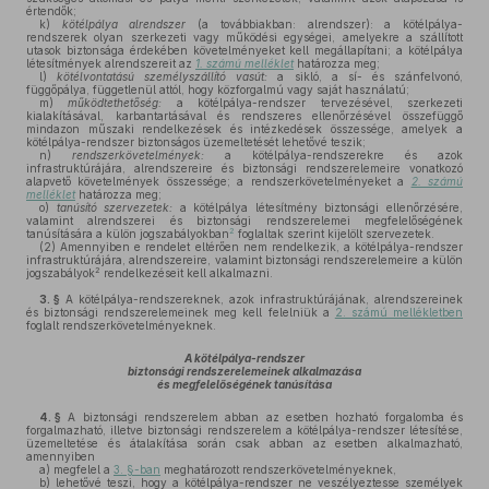
értendők;
k)
kötélpálya alrendszer
(a továbbiakban: alrendszer): a kötélpálya-
rendszerek olyan szerkezeti vagy működési egységei, amelyekre a szállított
utasok biztonsága érdekében követelményeket kell megállapítani; a kötélpálya
létesítmények alrendszereit az
1. számú melléklet
határozza meg;
l)
kötélvontatású személyszállító vasút:
a sikló, a sí- és szánfelvonó,
függőpálya, függetlenül attól, hogy közforgalmú vagy saját használatú;
m)
működtethetőség:
a kötélpálya-rendszer tervezésével, szerkezeti
kialakításával, karbantartásával és rendszeres ellenőrzésével összefüggő
mindazon műszaki rendelkezések és intézkedések összessége, amelyek a
kötélpálya-rendszer biztonságos üzemeltetését lehetővé teszik;
n)
rendszerkövetelmények:
a kötélpálya-rendszerekre és azok
infrastruktúrájára, alrendszereire és biztonsági rendszerelemeire vonatkozó
alapvető követelmények összessége; a rendszerkövetelményeket a
2. számú
melléklet
határozza meg;
o)
tanúsító szervezetek:
a kötélpálya létesítmény biztonsági ellenőrzésére,
valamint alrendszerei és biztonsági rendszerelemei megfelelőségének
2
tanúsítására a külön jogszabályokban
foglaltak szerint kijelölt szervezetek.
(2)
Amennyiben e rendelet eltérően nem rendelkezik, a kötélpálya-rendszer
infrastruktúrájára, alrendszereire, valamint biztonsági rendszerelemeire a külön
2
jogszabályok
rendelkezéseit kell alkalmazni.
3. §
A kötélpálya-rendszereknek, azok infrastruktúrájának, alrendszereinek
és biztonsági rendszerelemeinek meg kell felelniük a
2. számú mellékletben
foglalt rendszerkövetelményeknek.
A kötélpálya-rendszer
biztonsági rendszerelemeinek alkalmazása
és megfelelőségének tanúsítása
4. §
A biztonsági rendszerelem abban az esetben hozható forgalomba és
forgalmazható, illetve biztonsági rendszerelem a kötélpálya-rendszer létesítése,
üzemeltetése és átalakítása során csak abban az esetben alkalmazható,
amennyiben
a)
megfelel a
3. §-ban
meghatározott rendszerkövetelményeknek,
b)
lehetővé teszi, hogy a kötélpálya-rendszer ne veszélyeztesse személyek