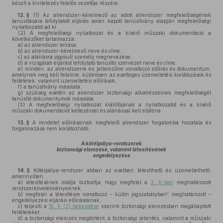
készít a kivitelezés felelős vezetője részére.
12. §
(1)
Az alrendszer-kérelmező az adott alrendszer megfelelőségének
tanúsítására lefolytatott eljárás során kapott tanúsítvány alapján megfelelőségi
nyilatkozatot ad ki.
(2)
A megfelelőségi nyilatkozat és a kísérő műszaki dokumentáció a
következőket tartalmazza:
a)
az alrendszer leírása,
b)
az alrendszer-kérelmező neve és címe,
c)
az aláírásra jogosult személy megnevezése,
d)
a vizsgálati eljárást lefolytató tanúsító szervezet neve és címe,
e)
minden, az alrendszerre és jellemzőire vonatkozó előírás és dokumentum,
amelynek meg kell felelnie, különösen az esetleges üzemeltetési korlátozások és
feltételek, valamint üzemeltetési előírások,
f)
a tanúsítvány másolata,
g)
szükség esetén az alrendszer biztonsági alkatrészeinek megfelelőségét
tanúsító dokumentumok másolata.
(3)
A megfelelőségi nyilatkozat kiállítójának a nyilatkozatot és a kísérő
műszaki dokumentációt keltezéssel és aláírással kell ellátnia.
13. §
A rendelet előírásainak megfelelő alrendszer forgalomba hozatala és
forgalmazása nem korlátozható.
A kötélpálya-rendszerek
biztonsági elemzése, valamint létesítésének
engedélyezése
14. §
Kötélpálya-rendszer abban az esetben létesíthető és üzemeltethető,
amennyiben
a)
létesítésének módja biztosítja, hogy megfelel a
3. §-ban
meghatározott
rendszerkövetelményeknek,
6
b)
megfelel a létesítésre vonatkozó – külön jogszabályban
meghatározott –
engedélyezési eljárási előírásoknak,
c)
teljesíti a
15. § (2) bekezdése
szerinti biztonsági elemzésben megállapított
feltételeket,
d)
a biztonsági elemzés megtörtént, a biztonsági jelentés, valamint a műszaki