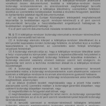
dokumentáció elkészült, és az tartalmazza a kötélpálya-rendszer jellemzőire
vonatkozó összes dokumentumot, továbbá a kötélpálya-rendszer összes
biztonsági rendszerelemének és alrendszerének megfelelőségét tanúsító
dokumentumokat, valamint a kötélpálya létesítmény üzemeltetési feltételeit,
közöttük az üzemeltetési korlátozásokat, továbbá a részletes felügyeleti, beállítási
és karbantartási adatokat rögzítő dokumentumokat,
7
e)
az építtető vagy az Európai Közösségben letelepedett meghatalmazott
képviselője (a továbbiakban együtt: rendszer-kérelmező) a
d)
pont szerinti
dokumentációt benyújtja a használatbavételt engedélyező hatóságnak (a
továbbiakban: engedélyező hatóság), és
f)
a
d)
pont szerinti dokumentumok másolata rendelkezésre áll.
15. §
(1)
A kötélpálya-rendszer biztonsági elemzését a rendszer-kérelmezőnek
a tanúsító szervezettől kell kérnie.
(2)
A biztonsági elemzés kiterjed a kötélpálya-rendszer létesítésével és a
környezettel kapcsolatos minden biztonsági feltételre, és lehetővé teszi a múltbeli
tapasztalatokra is figyelemmel, az üzemeltetés során fellépő lehetséges
veszélyek felmérését.
(3)
A biztonsági elemzés célja az, hogy a kötélpálya-rendszer létesítése során
a helyi viszonyokat és környezetet, valamint a legkedvezőtlenebb helyzeteket is
figyelembe vegyék a megfelelő biztonsági feltételek teljesítése érdekében. A
biztonsági elemzést valamely elismert módszer szerint kell elvégezni, és
figyelembe kell venni a technika mindenkori állását és a kötélpálya-rendszer
összetettségét.
(4)
A biztonsági elemzésnek ki kell terjednie valamennyi tervezett
üzemeltetési módra, a biztonsági rendszerelemekre, ezek alkatrészeire, valamint
ezeknek a kötélpálya-rendszerre és annak alrendszereire gyakorolt hatásaira.
(5)
A biztonsági elemzés során a biztonsági rendszerelemek akkor tekinthetők
megfelelőnek, amennyiben
a)
az általuk érzékelt kezdeti meghibásodás vagy a jelzett hiba esetén
alacsonyabb szintű üzemelési módban a biztonságot garantáló állapotban, vagy
csökkent biztonsági állapotban maradnak, vagy
b)
megkettőzöttek és felügyelet alatt állnak, vagy
c)
meghibásodásuk valószínűségét fel lehet mérni, és biztonsági szempontból
így azonos értékűek az
a)
és
b)
pont szerinti követelményeket teljesítő biztonsági
berendezésekkel.
(6)
A tanúsító szervezet a rendszer-kérelmező költségére lefolytatott
biztonsági elemzés eredményeként biztonsági jelentést készít a rendszer-