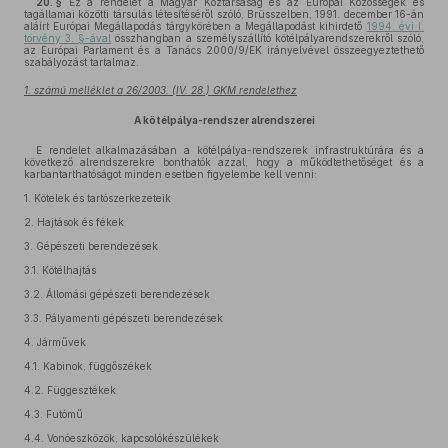
20. §
Ez a rendelet a Magyar Köztársaság és az Európai Közösségek és
tagállamai közötti társulás létesítéséről szóló, Brüsszelben, 1991. december 16-án
aláírt Európai Megállapodás tárgykörében a Megállapodást kihirdető
1994. évi I.
törvény 3. §-ával
összhangban a személyszállító kötélpályarendszerekről szóló,
az Európai Parlament és a Tanács 2000/9/EK irányelvével összeegyeztethető
szabályozást tartalmaz.
1. számú melléklet a 26/2003. (IV. 28.) GKM rendelethez
A kötélpálya-rendszer alrendszerei
E rendelet alkalmazásában a kötélpálya-rendszerek infrastruktúrára és a
következő alrendszerekre bonthatók azzal, hogy a működtethetőséget és a
karbantarthatóságot minden esetben figyelembe kell venni:
1.
Kötelek és tartószerkezeteik
2.
Hajtások és fékek
3.
Gépészeti berendezések
3.1.
Kötélhajtás
3.2.
Állomási gépészeti berendezések
3.3.
Pályamenti gépészeti berendezések
4.
Járművek
4.1.
Kabinok, függőszékek
4.2.
Függesztékek
4.3.
Futómű
4.4.
Vonóeszközök, kapcsolókészülékek