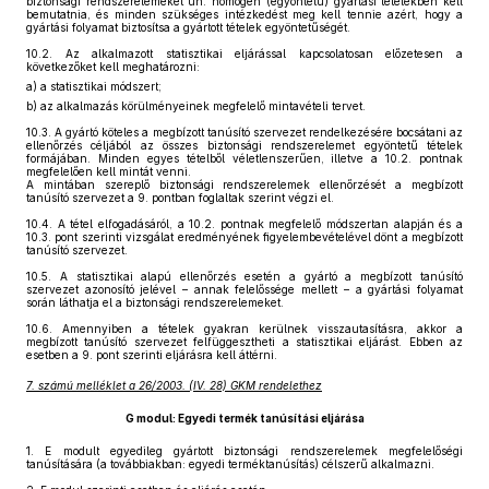
biztonsági rendszerelemeket ún. homogén (egyöntetű) gyártási tételekben kell
bemutatnia, és minden szükséges intézkedést meg kell tennie azért, hogy a
gyártási folyamat biztosítsa a gyártott tételek egyöntetűségét.
10.2.
Az alkalmazott statisztikai eljárással kapcsolatosan előzetesen a
következőket kell meghatározni:
a)
a statisztikai módszert;
b)
az alkalmazás körülményeinek megfelelő mintavételi tervet.
10.3.
A gyártó köteles a megbízott tanúsító szervezet rendelkezésére bocsátani az
ellenőrzés céljából az összes biztonsági rendszerelemet egyöntetű tételek
formájában. Minden egyes tételből véletlenszerűen, illetve a 10.2. pontnak
megfelelően kell mintát venni.
A mintában szereplő biztonsági rendszerelemek ellenőrzését a megbízott
tanúsító szervezet a 9. pontban foglaltak szerint végzi el.
10.4.
A tétel elfogadásáról, a 10.2. pontnak megfelelő módszertan alapján és a
10.3. pont szerinti vizsgálat eredményének figyelembevételével dönt a megbízott
tanúsító szervezet.
10.5.
A statisztikai alapú ellenőrzés esetén a gyártó a megbízott tanúsító
szervezet azonosító jelével – annak felelőssége mellett – a gyártási folyamat
során láthatja el a biztonsági rendszerelemeket.
10.6.
Amennyiben a tételek gyakran kerülnek visszautasításra, akkor a
megbízott tanúsító szervezet felfüggesztheti a statisztikai eljárást. Ebben az
esetben a 9. pont szerinti eljárásra kell áttérni.
7. számú melléklet a 26/2003. (IV. 28) GKM rendelethez
G modul: Egyedi termék tanúsítási eljárása
1.
E modult egyedileg gyártott biztonsági rendszerelemek megfelelőségi
tanúsítására (a továbbiakban: egyedi terméktanúsítás) célszerű alkalmazni.