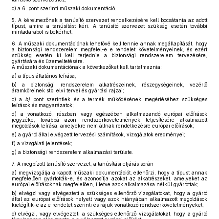
c)
a 6. pont szerinti műszaki dokumentáció.
5.
A kérelmezőnek a tanúsító szervezet rendelkezésére kell bocsátania az adott
típust, amire a tanúsítást kéri. A tanúsító szervezet szükség esetén további
mintadarabot is bekérhet.
6.
A műszaki dokumentációnak lehetővé kell tennie annak megállapítását, hogy
a biztonsági rendszerelem megfelel-e e rendelet követelményeinek, és ezért
szükség esetén ki kell terjednie a biztonsági rendszerelem tervezésére,
gyártására és üzemeltetésére.
A műszaki dokumentációnak a következőket kell tartalmaznia:
a)
a típus általános leírása;
b)
a biztonsági rendszerelem alkatrészeinek, részegységeinek, vezérlő
áramköreinek stb. elvi tervei és gyártási rajzai;
c)
a
b)
pont szerintiek és a termék működésének megértéséhez szükséges
leírások és magyarázatok;
d)
a vonatkozó, részben vagy egészében alkalmazandó európai előírások
jegyzéke, továbbá azon rendszerkövetelmények teljesítésére alkalmazott
megoldások leírása, amelyekre nem állnak rendelkezésre európai előírások;
e)
a gyártó által elvégzett tervezési számítások, vizsgálatok eredményei;
f)
a vizsgálati jelentések;
g)
a biztonsági rendszerelem alkalmazási területe.
7.
A megbízott tanúsító szervezet, a tanúsítási eljárás során
a)
megvizsgálja a kapott műszaki dokumentációt, ellenőrzi, hogy a típust annak
megfelelően gyártották-e, és azonosítja azokat az alkatrészeket, amelyeket az
európai előírásoknak megfelelően, illetve azok alkalmazása nélkül gyártottak;
b)
elvégzi vagy elvégezteti a szükséges ellenőrző vizsgálatokat, hogy a gyártó
által az európai előírások helyett vagy azok hiányában alkalmazott megoldások
kielégítik-e az e rendelet szerinti és rájuk vonatkozó rendszerkövetelményeket;
c)
elvégzi, vagy elvégezteti a szükséges ellenőrző vizsgálatokat, hogy a gyártó