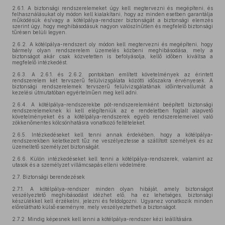
2.6.1.
A biztonsági rendszerelemeket úgy kell megtervezni és megépíteni, és
felhasználásukat oly módon kell kialakítani, hogy az minden esetben garantálja
működésük és/vagy a kötélpálya-rendszer biztonságát a biztonsági elemzés
szerint úgy, hogy meghibásodásuk nagyon valószínűtlen és megfelelő biztonsági
tűrésen belüli legyen.
2.6.2.
A kötélpálya-rendszert oly módon kell megtervezni és megépíteni, hogy
bármely olyan rendszerelem üzemelés közbeni meghibásodása, mely a
biztonságot akár csak közvetetten is befolyásolja, kellő időben kiváltsa a
megfelelő intézkedést.
2.6.3.
A 2.6.1. és 2.6.2. pontokban említett követelmények az érintett
rendszerelem két tervszerű felülvizsgálata közötti időszakra érvényesek. A
biztonsági rendszerelemek tervszerű felülvizsgálatának időintervallumát a
kezelési útmutatóban egyértelműen meg kell adni.
2.6.4.
A kötélpálya-rendszerekbe pót-rendszerelemként beépített biztonsági
rendszerelemeknek ki kell elégíteniük az e rendeletben foglalt alapvető
követelményeket és a kötélpálya-rendszerek egyéb rendszerelemeivel való
zökkenőmentes kölcsönhatásra vonatkozó feltételeket.
2.6.5.
Intézkedéseket kell tenni annak érdekében, hogy a kötélpálya-
rendszerekben keletkezett tűz ne veszélyeztesse a szállított személyek és az
üzemeltető személyzet biztonságát.
2.6.6.
Külön intézkedéseket kell tenni a kötélpálya-rendszerek, valamint az
utasok és a személyzet villámcsapás elleni védelmére.
2.7.
Biztonsági berendezések
2.7.1.
A kötélpálya-rendszer minden olyan hibáját, amely biztonságot
veszélyeztető meghibásodást idézhet elő, ha ez lehetséges, biztonsági
készülékkel kell érzékelni, jelezni és feldolgozni. Ugyanez vonatkozik minden
előrelátható külső eseményre, mely veszélyeztetheti a biztonságot.
2.7.2.
Mindig képesnek kell lenni a kötélpálya-rendszer kézi leállítására.