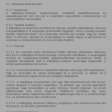
4.2.
Gépészeti berendezések
4.2.1.
Hajtóművek
A kötélpálya-rendszer hajtóműveinek megfelelő kialakításúaknak és
kapacitásúaknak kell lenniük a különböző üzemeltetési rendszerekhez és
üzemmódokhoz illeszkedően.
4.2.2.
Tartalék hajtómű
A kötélpálya-rendszernek rendelkeznie kell egy tartalék meghajtással, melynek
energiaellátása a fő meghajtás rendszerétől független. Nincs szükség azonban
tartalék hajtóműre akkor, ha a biztonsági elemzés azt mutatja, hogy az utasok
akkor is könnyen, gyorsan és biztonságosan el tudják hagyni a járműveket és
különösen a vonóeszközöket, ha nincs tartalék hajtómű.
4.2.3.
Fékezés
4.2.3.1.
Az üzemelés során vészhelyzet esetén bármely pillanatban képesnek
kell lenni a kötélpálya-rendszer és/vagy a járművek leállítására, a megengedett
terhelés és hajtókorong-súrlódás legkedvezőtlenebb körülményei között. A
megállási távolságnak, amit a kötélpálya-rendszer biztonsága megkövetel, a
lehető legrövidebbnek kell lennie.
4.2.3.2.
A lassulási értékeket a megfelelő határokon belül úgy kell megállapítani,
hogy az garantálja az utasok biztonságát és a járművek, a kötelek és a
kötélpályarendszer egyéb részeinek kielégítő viselkedését.
4.2.3.3.
A kötélpálya-rendszereken két vagy több fékrendszernek kell lennie,
melyek képesek a rendszert megállítani, és amelyek úgy vannak egyeztetve
egymással, hogy önműködően az aktív rendszer helyére lépjenek, ha annak
hatékonysága nem lenne elegendő. Feltétlenül szükséges egy olyan
fékrendszer, amely hatását közvetlenül a hajtókorongra fejti ki. E rendelkezések
a sí- és szánfelvonóra nem vonatkoznak.
4.2.3.4.
A kötélpálya-rendszert hatékony megfogó és záró mechanizmussal kell
felszerelni, az idő előtti újraindítás ellen.