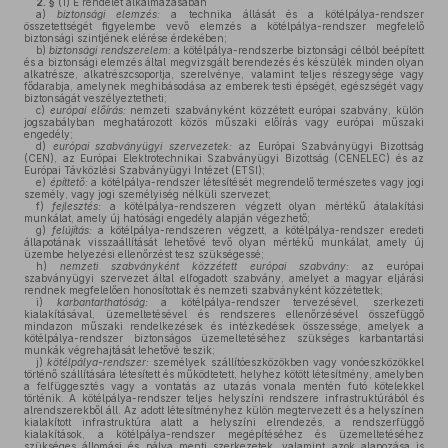
2. §
(1)
E rendelet alkalmazásában
a)
biztonsági elemzés:
a technika állását és a kötélpálya-rendszer
összetettségét figyelembe vevő elemzés a kötélpálya-rendszer megfelelő
biztonsági szintjének elérése érdekében;
b)
biztonsági rendszerelem:
a kötélpálya-rendszerbe biztonsági célból beépített
és a biztonsági elemzés által megvizsgált berendezés és készülék minden olyan
alkatrésze, alkatrészcsoportja, szerelvénye, valamint teljes részegysége vagy
fődarabja, amelynek meghibásodása az emberek testi épségét, egészségét vagy
biztonságát veszélyeztetheti;
c)
európai előírás:
nemzeti szabványként közzétett európai szabvány, külön
jogszabályban meghatározott közös műszaki előírás vagy európai műszaki
engedély;
d)
európai szabványügyi szervezetek:
az Európai Szabványügyi Bizottság
(CEN), az Európai Elektrotechnikai Szabványügyi Bizottság (CENELEC) és az
Európai Távközlési Szabványügyi Intézet (ETSI);
e)
építtető:
a kötélpálya-rendszer létesítését megrendelő természetes vagy jogi
személy, vagy jogi személyiség nélküli szervezet;
f)
fejlesztés:
a kötélpálya-rendszeren végzett olyan mértékű átalakítási
munkálat, amely új hatósági engedély alapján végezhető;
g)
felújítás:
a kötélpálya-rendszeren végzett, a kötélpálya-rendszer eredeti
állapotának visszaállítását lehetővé tevő olyan mértékű munkálat, amely új
üzembe helyezési ellenőrzést tesz szükségessé;
h)
nemzeti szabványként közzétett európai szabvány:
az európai
szabványügyi szervezet által elfogadott szabvány, amelyet a magyar eljárási
rendnek megfelelően honosítottak és nemzeti szabványként közzétettek;
i)
karbantarthatóság:
a kötélpálya-rendszer tervezésével, szerkezeti
kialakításával, üzemeltetésével és rendszeres ellenőrzésével összefüggő
mindazon műszaki rendelkezések és intézkedések összessége, amelyek a
kötélpálya-rendszer biztonságos üzemeltetéséhez szükséges karbantartási
munkák végrehajtását lehetővé teszik;
j)
kötélpálya-rendszer:
személyek szállítóeszközökben vagy vonóeszközökkel
történő szállítására létesített és működtetett, helyhez kötött létesítmény, amelyben
a felfüggesztés vagy a vontatás az utazás vonala mentén futó kötelekkel
történik. A kötélpálya-rendszer teljes helyszíni rendszere infrastruktúrából és
alrendszerekből áll. Az adott létesítményhez külön megtervezett és a helyszínen
kialakított infrastruktúra alatt a helyszíni elrendezés, a rendszerfüggő
kialakítások, a kötélpálya-rendszer megépítéséhez és üzemeltetéséhez
szükséges állomási és pálya menti szerkezetek, valamint azok alapozása is