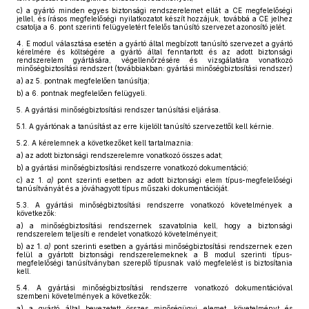
c)
a gyártó minden egyes biztonsági rendszerelemet ellát a CE megfelelőségi
jellel, és írásos megfelelőségi nyilatkozatot készít hozzájuk, továbbá a CE jelhez
csatolja a 6. pont szerinti felügyeletért felelős tanúsító szervezet azonosító jelét.
4.
E modul választása esetén a gyártó által megbízott tanúsító szervezet a gyártó
kérelmére és költségére a gyártó által fenntartott és az adott biztonsági
rendszerelem gyártására, végellenőrzésére és vizsgálatára vonatkozó
minőségbiztosítási rendszert (továbbiakban: gyártási minőségbiztosítási rendszer)
a)
az 5. pontnak megfelelően tanúsítja;
b)
a 6. pontnak megfelelően felügyeli.
5.
A gyártási minőségbiztosítási rendszer tanúsítási eljárása.
5.1.
A gyártónak a tanúsítást az erre kijelölt tanúsító szervezettől kell kérnie.
5.2.
A kérelemnek a következőket kell tartalmaznia:
a)
az adott biztonsági rendszerelemre vonatkozó összes adat;
b)
a gyártási minőségbiztosítási rendszerre vonatkozó dokumentáció;
c)
az 1.
a)
pont szerinti esetben az adott biztonsági elem típus-megfelelőségi
tanúsítványát és a jóváhagyott típus műszaki dokumentációját.
5.3.
A gyártási minőségbiztosítási rendszerre vonatkozó követelmények a
következők:
a)
a minőségbiztosítási rendszernek szavatolnia kell, hogy a biztonsági
rendszerelem teljesíti e rendelet vonatkozó követelményeit;
b)
az 1.
a)
pont szerinti esetben a gyártási minőségbiztosítási rendszernek ezen
felül a gyártott biztonsági rendszerelemeknek a B modul szerinti típus-
megfelelőségi tanúsítványban szereplő típusnak való megfelelést is biztosítania
kell.
5.4.
A gyártási minőségbiztosítási rendszerre vonatkozó dokumentációval
szembeni követelmények a következők:
a)
a gyártó által bevezetett összes minőségügyi elemet, követelményt és