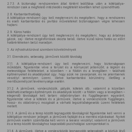
2.7.3.
A biztonsági rendszerelem által történt leállítása után a kötélpálya-
rendszer csak a megfelelő intézkedés megtételét követően lehet újraindítható.
2.8.
Karbantarthatóság
A kötélpálya-rendszert úgy kell megtervezni és megépíteni, hogy a rendszeres
és eseti karbantartási és javítási műveleteket biztonságosan végre lehessen
hajtani.
2.9.
Káros hatás
A kötélpálya-rendszert úgy kell megtervezni és megépíteni, hogy az ártalmas
gázok, zaj- illetve rezgésforrások okozta belső, illetve külső káros hatás az előírt
határértékeken belül maradjon.
3.
Az infrastruktúrával szembeni követelmények
3.1.
Elrendezés, sebesség, járművek közötti távolság
3.1.1.
A kötélpálya-rendszert úgy kell megtervezni, hogy biztonságosan
működjék, figyelembe véve a terület és a környezet jellemzőit, a légköri és
meteorológiai feltételeket, a közelben – a földön és a levegőben – található
építményeket és akadályokat úgy, hogy azok ne zavarjanak, és ne jelentsenek
veszélyt semmilyen üzemi, illetve karbantartási körülmény, illetőleg a
mentőszemélyzet tevékenysége esetén.
3.1.2.
A járművek, vonóeszközök, pályák, kötelek stb., valamint a közelben
található esetleges építmények és akadályok között – a földön vagy a levegőben –
elegendő távolságot kell tartani oldalirányban és függőlegesen egyaránt,
figyelembe véve a kötelek és a járművek, illetve a vonóeszközök függőleges,
hossz- és oldalirányú mozgását a várható legszélsőségesebb üzemi feltételek
mellett.
3.1.3.
A jármű és a terep közötti legnagyobb távolságnál figyelembe kell venni a
kötélpálya-rendszer jellegét, a járművek fajtáját és a mentési eljárásokat. Nyitott
járművek esetén számításba kell venni a leesési veszélyt, valamint a járművek
és a terep közötti távolsághoz kapcsolódó pszichológiai szempontokat is.
3.1.4.
A járművek, illetve a vonóeszközök legnagyobb sebességét, a köztük lévő