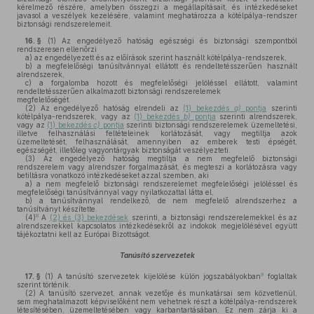
kérelmező részére, amelyben összegzi a megállapításait, és intézkedéseket
javasol a veszélyek kezelésére, valamint meghatározza a kötélpálya-rendszer
biztonsági rendszerelemeit.
16. §
(1)
Az engedélyező hatóság egészségi és biztonsági szempontból
rendszeresen ellenőrzi
a)
az engedélyezett és az előírások szerint használt kötélpálya-rendszerek,
b)
a megfelelőségi tanúsítvánnyal ellátott és rendeltetésszerűen használt
alrendszerek,
c)
a forgalomba hozott és megfelelőségi jelöléssel ellátott, valamint
rendeltetésszerűen alkalmazott biztonsági rendszerelemek
megfelelőségét.
(2)
Az engedélyező hatóság elrendeli az
(1) bekezdés
a)
pontja
szerinti
kötélpálya-rendszerek, vagy az
(1) bekezdés
b)
pontja
szerinti alrendszerek,
vagy az
(1) bekezdés
c)
pontja
szerinti biztonsági rendszerelemek üzemeltetési,
illetve felhasználási feltételeinek korlátozását, vagy megtiltja azok
üzemeltetését, felhasználását, amennyiben az emberek testi épségét,
egészségét, illetőleg vagyontárgyak biztonságát veszélyezteti.
(3)
Az engedélyező hatóság megtiltja a nem megfelelő biztonsági
rendszerelem vagy alrendszer forgalmazását, és megteszi a korlátozásra vagy
betiltásra vonatkozó intézkedéseket azzal szemben, aki
a)
a nem megfelelő biztonsági rendszerelemet megfelelőségi jelöléssel és
megfelelőségi tanúsítvánnyal vagy nyilatkozattal látta el,
b)
a tanúsítvánnyal rendelkező, de nem megfelelő alrendszerhez a
tanúsítványt készítette.
8
(4)
A
(2) és (3) bekezdések
szerinti, a biztonsági rendszerelemekkel és az
alrendszerekkel kapcsolatos intézkedésekről az indokok megjelölésével együtt
tájékoztatni kell az Európai Bizottságot.
Tanúsító szervezetek
9
17. §
(1)
A tanúsító szervezetek kijelölése külön jogszabályokban
foglaltak
szerint történik.
(2)
A tanúsító szervezet, annak vezetője és munkatársai sem közvetlenül,
sem meghatalmazott képviselőként nem vehetnek részt a kötélpálya-rendszerek
létesítésében, üzemeltetésében vagy karbantartásában. Ez nem zárja ki a