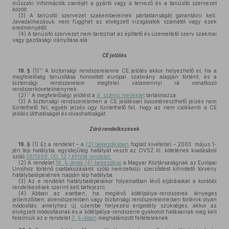
műszaki információk cseréjét a gyártó vagy a tervező és a tanúsító szervezet
között.
(3)
A tanúsító szervezet szakembereinek pártatlanságát garantálni kell.
Javadalmazásuk nem függhet az elvégzett vizsgálatok számától vagy ezek
eredményétől.
(4)
A tanúsító szervezet nem tartozhat az építtető és üzemeltető szerv szakmai
vagy gazdasági irányítása alá.
CE jelölés
10
18. §
(1)
A biztonsági rendszerelemre CE jelölés akkor helyezhető el, ha a
megfelelőség tanúsítása honosított európai szabvány alapján történt, és a
biztonsági rendszerelem megfelel valamennyi rá vonatkozó
rendszerkövetelménynek.
11
(2)
A megfelelőségi jelölést a
9. számú melléklet
tartalmazza.
(3)
A biztonsági rendszerelemen a CE jelöléssel összetéveszthető jelzés nem
tüntethető fel, egyéb jelzés úgy tüntethető fel, hogy az nem csökkenti a CE
jelölés láthatóságát és olvashatóságát.
Záró rendelkezések
19. §
(1)
Ez a rendelet – a
(2) bekezdésben
foglalt kivétellel – 2003. május 1-
jén lép hatályba, egyidejűleg hatályát veszti az OVSZ III. kötetének kiadásáról
szóló
36/1999. (XI. 12.) KHVM rendelet.
(2)
A rendelet
16. §-ának (4) bekezdése
a Magyar Köztársaságnak az Európai
Unióhoz történő csatlakozásáról szóló nemzetközi szerződést kihirdető törvény
hatálybalépésének napján lép hatályba.
(3)
Az e rendelet hatálybalépésekor folyamatban lévő eljárásokat a korábbi
rendelkezések szerint kell befejezni.
(4)
Abban az esetben, ha meglévő kötélpálya-rendszerek lényeges
jellemzőiben, alrendszereiben vagy biztonsági rendszerelemeiben történik olyan
módosítás, amelyhez új üzembe helyezési engedély szükséges, akkor az
elvégzett módosításnak és a kötélpálya-rendszerre gyakorolt hatásainak meg kell
felelniük az e rendelet
3. §-ában
meghatározott feltételeknek.