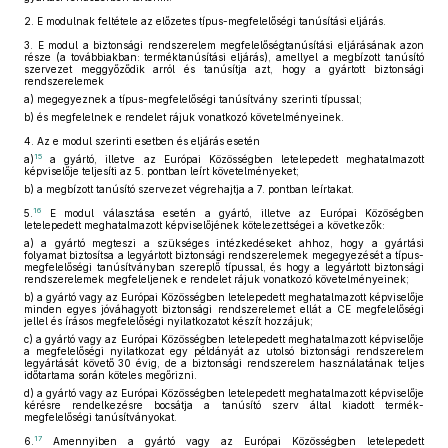
2.
E modulnak feltétele az előzetes típus-megfelelőségi tanúsítási eljárás.
3.
E modul a biztonsági rendszerelem megfelelőségtanúsítási eljárásának azon
része (a továbbiakban: terméktanúsítási eljárás), amellyel a megbízott tanúsító
szervezet meggyőződik arról és tanúsítja azt, hogy a gyártott biztonsági
rendszerelemek
a)
megegyeznek a típus-megfelelőségi tanúsítvány szerinti típussal;
b)
és megfelelnek e rendelet rájuk vonatkozó követelményeinek.
4.
Az e modul szerinti esetben és eljárás esetén
15
a)
a gyártó, illetve az Európai Közösségben letelepedett meghatalmazott
képviselője teljesíti az 5. pontban leírt követelményeket;
b)
a megbízott tanúsító szervezet végrehajtja a 7. pontban leírtakat.
16
5.
E modul választása esetén a gyártó, illetve az Európai Közöségben
letelepedett meghatalmazott képviselőjének kötelezettségei a következők:
a)
a gyártó megteszi a szükséges intézkedéseket ahhoz, hogy a gyártási
folyamat biztosítsa a legyártott biztonsági rendszerelemek megegyezését a típus-
megfelelőségi tanúsítványban szereplő típussal, és hogy a legyártott biztonsági
rendszerelemek megfeleljenek e rendelet rájuk vonatkozó követelményeinek;
b)
a gyártó vagy az Európai Közösségben letelepedett meghatalmazott képviselője
minden egyes jóváhagyott biztonsági rendszerelemet ellát a CE megfelelőségi
jellel és írásos megfelelőségi nyilatkozatot készít hozzájuk;
c)
a gyártó vagy az Európai Közösségben letelepedett meghatalmazott képviselője
a megfelelőségi nyilatkozat egy példányát az utolsó biztonsági rendszerelem
legyártását követő 30 évig, de a biztonsági rendszerelem használatának teljes
időtartama során köteles megőrizni.
d)
a gyártó vagy az Európai Közösségben letelepedett meghatalmazott képviselője
kérésre rendelkezésre bocsátja a tanúsító szerv által kiadott termék-
megfelelőségi tanúsítványokat.
17
6.
Amennyiben a gyártó vagy az Európai Közösségben letelepedett