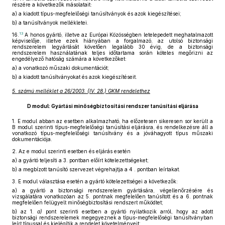
részére a következők másolatait:
a)
a kiadott típus-megfelelőségi tanúsítványok és azok kiegészítései;
b)
a tanúsítványok mellékletei.
13
16.
A honos gyártó, illetve az Európai Közösségben letelepedett meghatalmazott
képviselője, illetve ezek hiányában a forgalmazó, az utolsó biztonsági
rendszerelem legyártását követően legalább 30 évig, de a biztonsági
rendszerelem használatának teljes időtartama során köteles megőrizni az
engedélyező hatóság számára a következőket:
a)
a vonatkozó műszaki dokumentációt;
b)
a kiadott tanúsítványokat és azok kiegészítéseit.
5. számú melléklet a 26/2003. (IV. 28.) GKM rendelethez
D modul: Gyártási minőségbiztosítási rendszer tanúsítási eljárása
1.
E modul abban az esetben alkalmazható, ha előzetesen sikeresen sor került a
B modul szerinti típus-megfelelőségi tanúsítási eljárásra, és rendelkezésre áll a
vonatkozó típus-megfelelőségi tanúsítvány és a jóváhagyott típus műszaki
dokumentációja.
2.
Az e modul szerinti esetben és eljárás esetén
a)
a gyártó teljesíti a 3. pontban előírt kötelezettségeket;
b)
a megbízott tanúsító szervezet végrehajtja a 4 . pontban leírtakat.
3.
E modul választása esetén a gyártó kötelezettségei a következők:
a)
a gyártó a biztonsági rendszerelem gyártására, végellenőrzésére és
vizsgálatára vonatkozóan az 5. pontnak megfelelően tanúsított és a 6. pontnak
megfelelően felügyelt minőségbiztosítási rendszert működtet;
b)
az 1.
a)
pont szerinti esetben a gyártó nyilatkozik arról, hogy az adott
biztonsági rendszerelemek megegyeznek a típus-megfelelőségi tanúsítványban
leírt típussal és kielégítik a rendelet követelményeit;