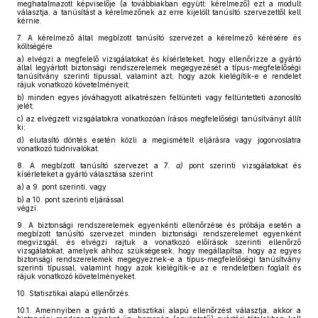
meghatalmazott képviselője (a továbbiakban együtt: kérelmező) ezt a modult
választja, a tanúsítást a kérelmezőnek az erre kijelölt tanúsító szervezettől kell
kérnie.
7.
A kérelmező által megbízott tanúsító szervezet a kérelmező kérésére és
költségére
a)
elvégzi a megfelelő vizsgálatokat és kísérleteket, hogy ellenőrizze a gyártó
által legyártott biztonsági rendszerelemek megegyezését a típus-megfelelőségi
tanúsítvány szerinti típussal, valamint azt, hogy azok kielégítik-e e rendelet
rájuk vonatkozó követelményeit;
b)
minden egyes jóváhagyott alkatrészen feltünteti vagy feltüntetteti azonosító
jelét;
c)
az elvégzett vizsgálatokra vonatkozóan írásos megfelelőségi tanúsítványt állít
ki;
d)
elutasító döntés esetén közli a megismételt eljárásra vagy jogorvoslatra
vonatkozó tudnivalókat.
8.
A megbízott tanúsító szervezet a 7.
a)
pont szerinti vizsgálatokat és
kísérleteket a gyártó választása szerint
a)
a 9. pont szerinti, vagy
b)
a 10. pont szerinti eljárással
végzi.
9.
A biztonsági rendszerelemek egyenkénti ellenőrzése és próbája esetén a
megbízott tanúsító szervezet minden biztonsági rendszerelemet egyenként
megvizsgál, és elvégzi rajtuk a vonatkozó előírások szerinti ellenőrző
vizsgálatokat, amelyek ahhoz szükségesek, hogy megállapítsa, hogy az egyes
biztonsági rendszerelemek megegyeznek-e a típus-megfelelőségi tanúsítvány
szerinti típussal, valamint hogy azok kielégítik-e az e rendeletben foglalt és
rájuk vonatkozó követelményeket.
10.
Statisztikai alapú ellenőrzés.
10.1.
Amennyiben a gyártó a statisztikai alapú ellenőrzést választja, akkor a