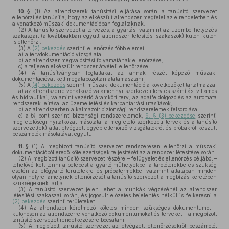
10. §
(1)
Az alrendszerek tanúsítási eljárása során a tanúsító szervezet
ellenőrzi és tanúsítja, hogy az elkészült alrendszer megfelel az e rendeletben és
a vonatkozó műszaki dokumentációban foglaltaknak.
(2)
A tanúsító szervezet a tervezés, a gyártás, valamint az üzembe helyezés
szakaszait (a továbbiakban együtt: alrendszer-létesítési szakaszok) külön-külön
is ellenőrzi.
(3)
A
(2) bekezdés
szerinti ellenőrzés főbb elemei:
a)
a tervdokumentáció vizsgálata,
b)
az alrendszer megvalósítási folyamatának ellenőrzése,
c)
a teljesen elkészült rendszer átvételi ellenőrzése.
(4)
A tanúsítványban foglaltakat az annak részét képező műszaki
dokumentációval kell megalapozottan alátámasztani.
(5)
A
(4) bekezdés
szerinti műszaki dokumentáció a következőket tartalmazza:
a)
az alrendszerre vonatkozó valamennyi szerkezeti terv és számítás, villamos
és hidraulikai, valamint vezérlő áramköri terv, az adatfeldolgozó és az automata
rendszerek leírása, az üzemeltetési és karbantartási utasítások,
b)
az alrendszerben alkalmazott biztonsági rendszerelemek felsorolása,
c)
a
b)
pont szerinti biztonsági rendszerelemek,
9. § (3) bekezdése
szerinti
megfelelőségi nyilatkozat másolata, a megfelelő szerkezeti tervek és a tanúsító
szervezet(ek) által elvégzett egyéb ellenőrző vizsgálatokról és próbákról készült
beszámolók másolatával együtt.
11. §
(1)
A megbízott tanúsító szervezet rendszeresen ellenőrzi a műszaki
dokumentációból eredő kötelezettségek teljesítését az alrendszer létesítése során.
(2)
A megbízott tanúsító szervezet részére – felügyelet és ellenőrzés céljából –
lehetővé kell tenni a belépést a gyártó műhelyekbe, a tárolóterekbe és szükség
esetén az előgyártó területekre és próbatermekbe, valamint általában minden
olyan helyre, amelynek ellenőrzését a tanúsító szervezet a megbízás keretében
szükségesnek tartja.
(3)
A tanúsító szervezet jelen lehet a munkák végzésénél az alrendszer
létesítési szakaszai során, és jogosult előzetes bejelentés nélkül is felkeresni a
(2) bekezdés
szerinti területeket.
(4)
Az alrendszer-kérelmező köteles minden szükséges dokumentumot –
különösen az alrendszerre vonatkozó dokumentumokat és terveket – a megbízott
tanúsító szervezet rendelkezésére bocsátani.
(5)
A megbízott tanúsító szervezet az elvégzett ellenőrzésekről beszámolót