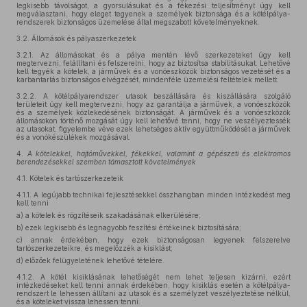
legkisebb távolságot, a gyorsulásukat és a fékezési teljesítményt úgy kell
megválasztani, hogy eleget tegyenek a személyek biztonsága és a kötélpálya-
rendszerek biztonságos üzemelése által megszabott követelményeknek.
3.2.
Állomások és pályaszerkezetek
3.2.1.
Az állomásokat és a pálya mentén lévő szerkezeteket úgy kell
megtervezni, felállítani és felszerelni, hogy az biztosítsa stabilitásukat. Lehetővé
kell tegyék a kötelek, a járművek és a vonóeszközök biztonságos vezetését és a
karbantartás biztonságos elvégzését, mindenféle üzemelési feltételek mellett.
3.2.2.
A kötélpályarendszer utasok beszállására és kiszállására szolgáló
területeit úgy kell megtervezni, hogy az garantálja a járművek, a vonóeszközök
és a személyek közlekedésének biztonságát. A járművek és a vonóeszközök
állomásokon történő mozgását úgy kell lehetővé tenni, hogy ne veszélyeztessék
az utasokat, figyelembe véve ezek lehetséges aktív együttműködését a járművek
és a vonókészülékek mozgásával.
4.
A kötelekkel, hajtóművekkel, fékekkel, valamint a gépészeti és elektromos
berendezésekkel szemben támasztott követelmények
4.1.
Kötelek és tartószerkezeteik
4.1.1.
A legújabb technikai fejlesztésekkel összhangban minden intézkedést meg
kell tenni
a)
a kötelek és rögzítéseik szakadásának elkerülésére;
b)
ezek legkisebb és legnagyobb feszítési értékeinek biztosítására;
c)
annak érdekében, hogy ezek biztonságosan legyenek felszerelve
tartószerkezeteikre, és megelőzzék a kisiklást;
d)
előzőek felügyeletének lehetővé tételére.
4.1.2.
A kötél kisiklásának lehetőségét nem lehet teljesen kizárni, ezért
intézkedéseket kell tenni annak érdekében, hogy kisiklás esetén a kötélpálya-
rendszert le lehessen állítani az utasok és a személyzet veszélyeztetése nélkül,
és a köteleket vissza lehessen tenni.