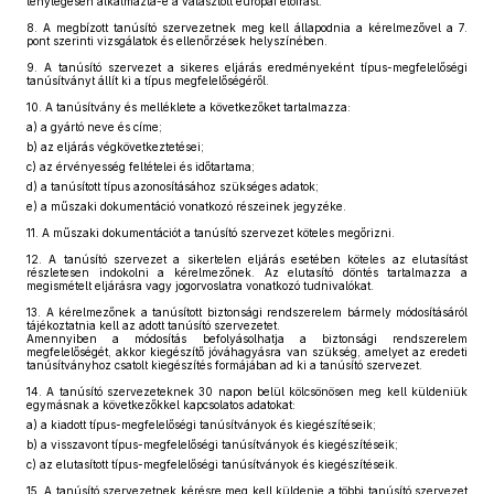
ténylegesen alkalmazta-e a választott európai előírást.
8.
A megbízott tanúsító szervezetnek meg kell állapodnia a kérelmezővel a 7.
pont szerinti vizsgálatok és ellenőrzések helyszínében.
9.
A tanúsító szervezet a sikeres eljárás eredményeként típus-megfelelőségi
tanúsítványt állít ki a típus megfelelőségéről.
10.
A tanúsítvány és melléklete a következőket tartalmazza:
a)
a gyártó neve és címe;
b)
az eljárás végkövetkeztetései;
c)
az érvényesség feltételei és időtartama;
d)
a tanúsított típus azonosításához szükséges adatok;
e)
a műszaki dokumentáció vonatkozó részeinek jegyzéke.
11.
A műszaki dokumentációt a tanúsító szervezet köteles megőrizni.
12.
A tanúsító szervezet a sikertelen eljárás esetében köteles az elutasítást
részletesen indokolni a kérelmezőnek. Az elutasító döntés tartalmazza a
megismételt eljárásra vagy jogorvoslatra vonatkozó tudnivalókat.
13.
A kérelmezőnek a tanúsított biztonsági rendszerelem bármely módosításáról
tájékoztatnia kell az adott tanúsító szervezetet.
Amennyiben a módosítás befolyásolhatja a biztonsági rendszerelem
megfelelőségét, akkor kiegészítő jóváhagyásra van szükség, amelyet az eredeti
tanúsítványhoz csatolt kiegészítés formájában ad ki a tanúsító szervezet.
14.
A tanúsító szervezeteknek 30 napon belül kölcsönösen meg kell küldeniük
egymásnak a következőkkel kapcsolatos adatokat:
a)
a kiadott típus-megfelelőségi tanúsítványok és kiegészítéseik;
b)
a visszavont típus-megfelelőségi tanúsítványok és kiegészítéseik;
c)
az elutasított típus-megfelelőségi tanúsítványok és kiegészítéseik.
15.
A tanúsító szervezetnek kérésre meg kell küldenie a többi tanúsító szervezet