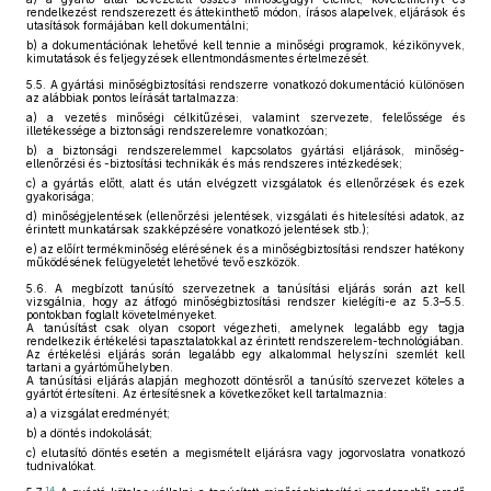
rendelkezést rendszerezett és áttekinthető módon, írásos alapelvek, eljárások és
utasítások formájában kell dokumentálni;
b)
a dokumentációnak lehetővé kell tennie a minőségi programok, kézikönyvek,
kimutatások és feljegyzések ellentmondásmentes értelmezését.
5.5.
A gyártási minőségbiztosítási rendszerre vonatkozó dokumentáció különösen
az alábbiak pontos leírását tartalmazza:
a)
a vezetés minőségi célkitűzései, valamint szervezete, felelőssége és
illetékessége a biztonsági rendszerelemre vonatkozóan;
b)
a biztonsági rendszerelemmel kapcsolatos gyártási eljárások, minőség-
ellenőrzési és -biztosítási technikák és más rendszeres intézkedések;
c)
a gyártás előtt, alatt és után elvégzett vizsgálatok és ellenőrzések és ezek
gyakorisága;
d)
minőségjelentések (ellenőrzési jelentések, vizsgálati és hitelesítési adatok, az
érintett munkatársak szakképzésére vonatkozó jelentések stb.);
e)
az előírt termékminőség elérésének és a minőségbiztosítási rendszer hatékony
működésének felügyeletét lehetővé tevő eszközök.
5.6.
A megbízott tanúsító szervezetnek a tanúsítási eljárás során azt kell
vizsgálnia, hogy az átfogó minőségbiztosítási rendszer kielégíti-e az 5.3–5.5.
pontokban foglalt követelményeket.
A tanúsítást csak olyan csoport végezheti, amelynek legalább egy tagja
rendelkezik értékelési tapasztalatokkal az érintett rendszerelem-technológiában.
Az értékelési eljárás során legalább egy alkalommal helyszíni szemlét kell
tartani a gyártóműhelyben.
A tanúsítási eljárás alapján meghozott döntésről a tanúsító szervezet köteles a
gyártót értesíteni. Az értesítésnek a következőket kell tartalmaznia:
a)
a vizsgálat eredményét;
b)
a döntés indokolását;
c)
elutasító döntés esetén a megismételt eljárásra vagy jogorvoslatra vonatkozó
tudnivalókat.
14