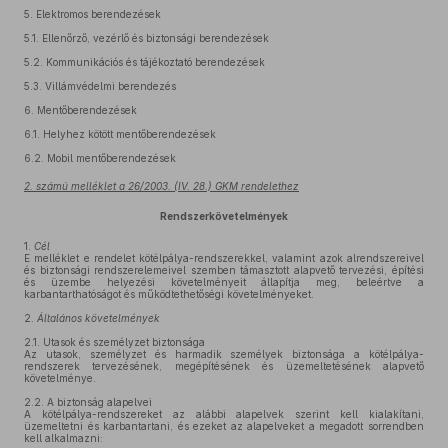
5.
Elektromos berendezések
5.1.
Ellenőrző, vezérlő és biztonsági berendezések
5.2.
Kommunikációs és tájékoztató berendezések
5.3.
Villámvédelmi berendezés
6.
Mentőberendezések
6.1.
Helyhez kötött mentőberendezések
6.2.
Mobil mentőberendezések
2. számú melléklet a 26/2003. (IV. 28.) GKM rendelethez
Rendszerkövetelmények
1.
Cél
E melléklet e rendelet kötélpálya-rendszerekkel, valamint azok alrendszereivel
és biztonsági rendszerelemeivel szemben támasztott alapvető tervezési, építési
és üzembe helyezési követelményeit állapítja meg, beleértve a
karbantarthatóságot és működtethetőségi követelményeket.
2.
Általános követelmények
2.1.
Utasok és személyzet biztonsága
Az utasok, személyzet és harmadik személyek biztonsága a kötélpálya-
rendszerek tervezésének, megépítésének és üzemeltetésének alapvető
követelménye.
2.2.
A biztonság alapelvei
A kötélpálya-rendszereket az alábbi alapelvek szerint kell kialakítani,
üzemeltetni és karbantartani, és ezeket az alapelveket a megadott sorrendben
kell alkalmazni: