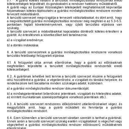
5.7.
A gyártó köteles vállalni a tanúsított minőségbiztosítási rendszerből eredő
kötelezettségek teljesítését, és gondoskodni a rendszer hatékony működéséről.
A gyártó vagy az Európai Közösségben letelepedett meghatalmazott képviselője
folyamatosan köteles tájékoztatni a gyártási minőségbiztosítási rendszere minden
tervezett módosításáról.
A tanúsító szervezet megvizsgálja a tervezett változtatásokat, és dönt arról, hogy
a megváltoztatott gyártási minőségbiztosítási rendszer még megfelel-e az 5.3–5.5.
pontokban foglalt követelményeknek, vagy újbóli tanúsítási eljárásra van
szükség.
A tanúsító szervezet a módosításokkal kapcsolatos döntésről köteles értesíteni a
gyártót. Az értesítésnek a következőket kell tartalmaznia:
a)
a vizsgálat eredménye;
b)
a döntés indokolása.
6.
A tanúsító szervezetnek a gyártási minőségbiztosítási rendszerre vonatkozó
tanúsítás felelősségi felügyeleti eljárása.
6.1.
A felügyelet célja annak ellenőrzése, hogy a gyártó az előírásoknak
megfelelően teljesítette a tanúsított minőségbiztosítási rendszerből eredő
kötelezettségeit.
6.2.
A gyártónak lehetővé kell tennie a tanúsító szervezet részére a felügyeleti
célú hozzáférést a gyártási, a végellenőrzési, a vizsgálati és tárolási helyekre, és
rendelkezésre kell bocsátania minden szükséges adatot, különösen
a)
a gyártási minőségbiztosítási rendszer dokumentációját;
b)
a minőségjelentéseket (ellenőrzési jelentések, vizsgálati és hitelesítési adatok,
az érintett munkatársak szakképzettségére vonatkozó jelentések stb.).
6.3.
A tanúsító szervezet rendszeres időközönként utóellenőrzéseket végez, és
meggyőződik arról, hogy a gyártó működteti és fenntartja a gyártási
minőségbiztosítási rendszert.
6.4.
Ezen túlmenően a tanúsító szervezet váratlan szemlét is tarthat a gyártónál.
Ennek során a tanúsító szervezet szükség esetén vizsgálatokat is végezhet vagy
végeztethet a gyártási minőségbiztosítási rendszer előírásszerű működésének
ellenőrzésére.