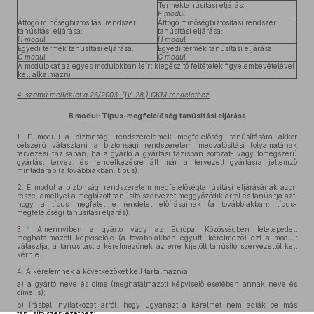
Terméktanúsítási eljárás:
F modul
Átfogó minőségbiztosítási rendszer
Átfogó minőségbiztosítási rendszer
tanúsítási eljárása:
tanúsítási eljárása:
H modul
H modul
Egyedi termék tanúsítási eljárása:
Egyedi termék tanúsítási eljárása:
G modul
G modul
A modulokat az egyes modulokban leírt kiegészítő feltételek figyelembevételével
kell alkalmazni
4. számú melléklet a 26/2003. (IV. 28.) GKM rendelethez
B modul: Típus-megfelelőség tanúsítási eljárása
1.
E modult a biztonsági rendszerelemek megfelelőségi tanúsítására akkor
célszerű választani a biztonsági rendszerelem megvalósítási folyamatának
tervezési fázisában, ha a gyártó a gyártási fázisban sorozat- vagy tömegszerű
gyártást tervez, és rendelkezésre áll már a tervezett gyártásra jellemző
mintadarab (a továbbiakban: típus).
2.
E modul a biztonsági rendszerelem megfelelőségtanúsítási eljárásának azon
része, amellyel a megbízott tanúsító szervezet meggyőződik arról és tanúsítja azt,
hogy a típus megfelel e rendelet előírásainak (a továbbiakban: típus-
megfelelőségi tanúsítási eljárás).
12
3.
Amennyiben a gyártó vagy az Európai Közösségben letelepedett
meghatalmazott képviselője (a továbbiakban együtt: kérelmező) ezt a modult
választja, a tanúsítást a kérelmezőnek az erre kijelölt tanúsító szervezettől kell
kérnie.
4.
A kérelemnek a következőket kell tartalmaznia:
a)
a gyártó neve és címe (meghatalmazott képviselő esetében annak neve és
címe is);
b)
írásbeli nyilatkozat arról, hogy ugyanezt a kérelmet nem adták be más
tanúsító szervezethez;