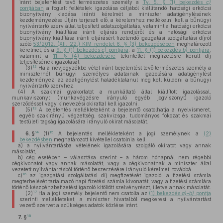
iránt bejelentést tevő természetes személy a
Tv. 5. § (1) bekezdés
c)
pontjában
a foglalt feltételek igazolása céljából kiállítandó hatósági erkölcsi
bizonyítvány kiadása iránti kérelmét a miniszter adatigénylésének
kezdeményezése útján terjeszti elő, a kérelemhez mellékelni kell a bűnügyi
nyilvántartó szerv által teljesített adatszolgáltatás, valamint a hatósági erkölcsi
bizonyítvány kiállítása iránti eljárás rendjéről és a hatósági erkölcsi
bizonyítvány kiállítása iránti eljárásért fizetendő igazgatási szolgáltatási díjról
szóló
53/2012. (XII. 22.) KIM rendelet 6. § (3) bekezdésében
meghatározott
kérelmet, és a
9. § (1) bekezdés
c)
pontjára
, a
11. § (1) bekezdés
b)
pontjára
,
valamint a
11. § (4) bekezdésére
tekintettel megfizetésre került díj
teljesítésének igazolását.
12
(3)
Ha a névjegyzékbe vétel iránt bejelentést tevő természetes személy a
miniszternél bűnügyi személyes adatainak igazolására adatigénylést
kezdeményez, az adatigénylést haladéktalanul meg kell küldeni a bűnügyi
nyilvántartó szervhez.
(4)
A szakmai gyakorlatot a munkáltató által kiállított igazolással,
munkaviszonyt (munkavégzésre irányuló egyéb jogviszonyt) igazoló
szerződéssel vagy kinevezési okirattal kell igazolni.
13
(5)
A bejelentés mellékleteként a bejelentő csatolhatja a nyelvismeret,
egyéb szakirányú végzettség, szakvizsga, tudományos fokozat és szakmai
testületi tagság igazolására irányuló okirat másolatát.
14
15
6. §
(1)
A bejelentés mellékleteként a jogi személynek a
(2)
bekezdésben
meghatározott kivétellel csatolnia kell:
a)
a nyilvántartásba vételének igazolására szolgáló okiratot vagy annak
másolatát,
b)
cég esetében – választása szerint – a három hónapnál nem régebbi
cégkivonatot vagy annak másolatát, vagy a cégkivonatnak a miniszter által
vezetett nyilvántartásból történő beszerzésére irányuló kérelmet, továbbá
16
c)
az igazgatási szolgáltatási díj megfizetését igazoló, a fizetési számla
megterhelését tartalmazó napi fizetési számla kivonatát, vagy a fizetési számlára
történő készpénzbefizetést igazoló kitöltött szelvényrészt, illetve annak másolatát.
17
(2)
Ha a jogi személy bejelentő nem csatolta az
(1) bekezdés
a)–b)
pontja
szerinti mellékleteket, a miniszter hivatalból megkeresi a nyilvántartást
vezető szervet a szükséges adatok közlése iránt.
18
7. §