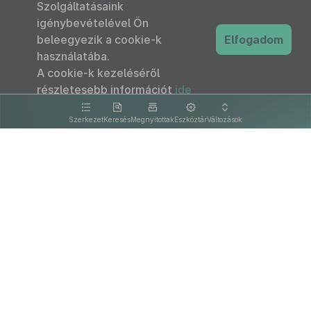
Szolgáltatásaink
igénybevételével Ön
beleegyezik a cookie-k
Elfogadom
használatába.
A cookie-k kezeléséről
részletesebb információt
ide
kattintva olvashat.
Szerkezet
Keresés
Megnyitottak
Eszköztár
Változások