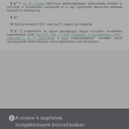
19
8. §
A
Tv. 15. §-ában
előírt éves adatszolgáltatási kötelezettség körében a
miniszter a természetes személytől és a jogi személytől beérkezett adatokat
összesíti és feldolgozza.
20
9. §
10. §
Ez a rendelet 2003. március 17. napján lép hatályba.
21
11. §
E rendeletnek az egyes igazságügyi tárgyú miniszteri rendeletek
módosításáról szóló
20/2013. (VIII. 7.) KIM rendelettel (a továbbiakban: Módr.)
22
módosított 5. § (2) bekezdését
a
Módr.
hatálybalépését
követően indult
névjegyzékbe történő felvétel iránti eljárásokban kell alkalmazni.
A cookie-k segítenek
szolgáltatásaink biztosításában.