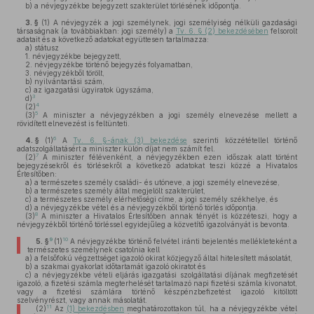
b)
a névjegyzékbe bejegyzett szakterület törlésének időpontja.
3. §
(1)
A névjegyzék a jogi személynek, jogi személyiség nélküli gazdasági
társaságnak (a továbbiakban: jogi személy) a
Tv. 6. § (2) bekezdésében
felsorolt
adatait és a következő adatokat együttesen tartalmazza:
a)
státusz
1. névjegyzékbe bejegyzett,
2. névjegyzékbe történő bejegyzés folyamatban,
3. névjegyzékből törölt,
b)
nyilvántartási szám,
c)
az igazgatási ügyiratok ügyszáma,
3
d)
4
(2)
5
(3)
A miniszter a névjegyzékben a jogi személy elnevezése mellett a
rövidített elnevezést is feltünteti.
6
4. §
(1)
A
Tv. 6. §-ának (3) bekezdése
szerinti közzététellel történő
adatszolgáltatásért a miniszter külön díjat nem számít fel.
7
(2)
A miniszter félévenként, a névjegyzékben ezen időszak alatt történt
bejegyzésekről és törlésekről a következő adatokat teszi közzé a Hivatalos
Értesítőben:
a)
a természetes személy családi- és utóneve, a jogi személy elnevezése,
b)
a természetes személy által megjelölt szakterület,
c)
a természetes személy elérhetőségi címe, a jogi személy székhelye, és
d)
a névjegyzékbe vétel és a névjegyzékből történő törlés időpontja.
8
(3)
A miniszter a Hivatalos Értesítőben annak tényét is közzéteszi, hogy a
névjegyzékből történő törléssel egyidejűleg a közvetítő igazolványát is bevonta.
9
10
5. §
(1)
A névjegyzékbe történő felvétel iránti bejelentés mellékleteként a
természetes személynek csatolnia kell
a)
a felsőfokú végzettséget igazoló okirat közjegyző által hitelesített másolatát,
b)
a szakmai gyakorlat időtartamát igazoló okiratot és
c)
a névjegyzékbe vételi eljárás igazgatási szolgáltatási díjának megfizetését
igazoló, a fizetési számla megterhelését tartalmazó napi fizetési számla kivonatot,
vagy a fizetési számlára történő készpénzbefizetést igazoló kitöltött
szelvényrészt, vagy annak másolatát.
11
(2)
Az
(1) bekezdésben
meghatározottakon túl, ha a névjegyzékbe vétel