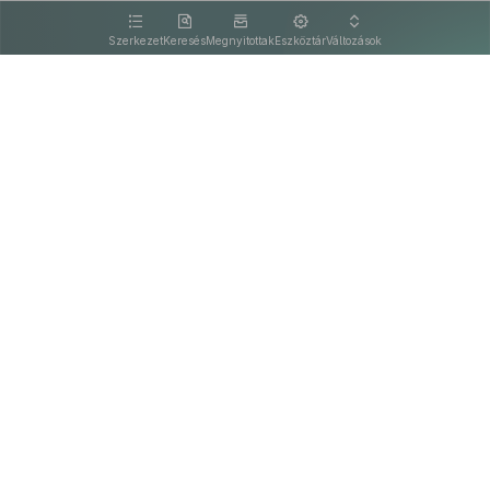
kattintva olvashat.
Szerkezet
Keresés
Megnyitottak
Eszköztár
Változások
Kapcsolat
Felhasználási feltételek
PDF
Akadálymentesítési nyilatkozat
Adatkezelési tájékoztató