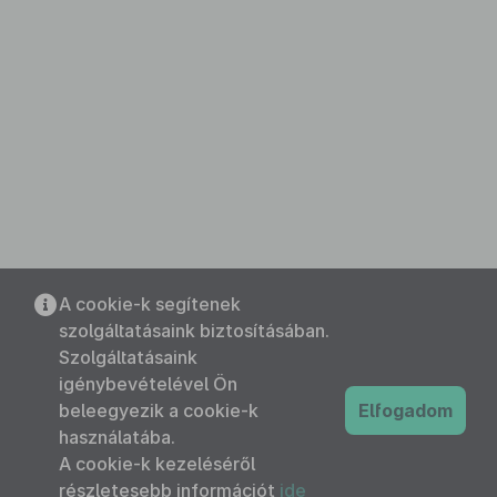
A cookie-k segítenek
szolgáltatásaink biztosításában.
Szolgáltatásaink
igénybevételével Ön
beleegyezik a cookie-k
Elfogadom
használatába.
A cookie-k kezeléséről
részletesebb információt
ide