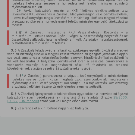
illetékes helyettese részére a honvédelemért felelős miniszter egyidejű
tájékoztatása mellett.
2
(2)
Árvízi katasztrófa esetén a KKB illetékes elnökhelyettese tesz
javaslatot a KKB elnökének a Zászlóalj Magyarországon való igénybevételére,
illetve tevékenysége megszüntetésére a területileg illetékes megyei védelmi
bizottság elnöke és a honvédelemért felelős miniszter egyidejű tájékoztatása
mellett.
3
2. §
A Zászlóalj riasztását a KKB Veszélyhelyzeti Központja – a
minisztérium illetékes szerve útján – végzi. A riaszthatóság helyzetét és az
összeköttetés állapotát hetente ellenőrizni kell. Az adatok naprakészségének
biztosításáért a minisztérium felelős.
3. §
A Zászlóalj feladat-végrehajtásához szükséges együttműködést a megyei
védelmi bizottság elnöke a megyei katasztrófavédelmi igazgató javaslata alapján
szervezi, amelyhez a katasztrófavédelmi szervek híradó-technikai eszközeit is
fel kell használni. A helyszíni igénybevétel során a Zászlóalj parancsnoka a
védekezés vezetője által meghatározott célok, fő feladatok és szakmai
követelmények alapján vezeti a Zászlóalj tevékenységét.
4
4. §
A Zászlóalj parancsnoka a végzett tevékenységről a minisztérium
illetékes szerve útján, külön meghatározott szempontoknak megfelelően
tájékoztatja a KKB Veszélyhelyzeti Központját. Ez a tájékoztatási kötelezettség
a szolgálati elöljáró részére történő jelentést nem helyettesíti.
5. §
A Zászlóalj igénybevétele tekintetében egyebekben a honvédelmi ágazat
katasztrófák elleni védekezésének irányításáról és feladatairól szóló
25/2000.
(IX. 22.) HM rendelet
szabályait kell megfelelően alkalmazni.
6. §
Ez a rendelet a kihirdetése napján lép hatályba.