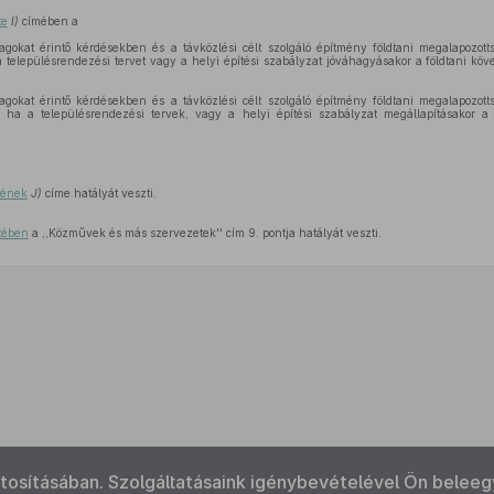
te
I)
címében a
gokat érintő kérdésekben és a távközlési célt szolgáló építmény földtani megalapozott
településrendezési tervet vagy a helyi építési szabályzat jóváhagyásakor a földtani köve
gokat érintő kérdésekben és a távközlési célt szolgáló építmény földtani megalapozott
 ha a településrendezési tervek, vagy a helyi építési szabályzat megállapításakor a
tének
J)
címe hatályát veszti.
tében
a ,,Közművek és más szervezetek'' cím 9. pontja hatályát veszti.
ztosításában. Szolgáltatásaink igénybevételével Ön beleeg