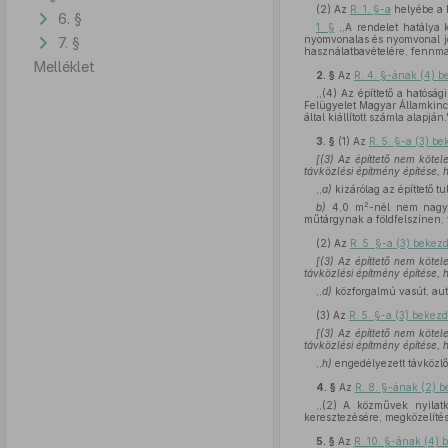
(2)
Az
R. 1. §-a
helyébe a 
6. §
1. §
,,A rendelet hatálya 
nyomvonalas és nyomvonal jel
7. §
használatbavételére, fennma
Melléklet
2. §
Az
R. 4. §-ának (4) 
,,(4) Az építtető a hatósá
Felügyelet Magyar Államkinc
által kiállított számla alapján.'
3. §
(1)
Az
R. 5. §-a (3) 
[(3) Az építtető nem köte
távközlési építmény építése,
,,
a)
kizárólag az építtető t
2
b)
4,0 m
-nél nem nagyo
műtárgynak a földfelszínen, 
(2)
Az
R. 5. §-a (3) beke
[(3) Az építtető nem köte
távközlési építmény építése,
,,
d)
közforgalmú vasút, autó
(3)
Az
R. 5. §-a (3) beke
[(3) Az építtető nem köte
távközlési építmény építése,
,,
h)
engedélyezett távközlő
4. §
Az
R. 8. §-ának (2) 
,,(2) A közművek nyilat
keresztezésére, megközelítés
5. §
Az
R. 10. §-ának (4) 