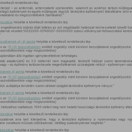
következő rendelkezés lép:
kiterjed – az antennák, antennatartó szerkezetek, valamint az azokhoz tartozó műtárgy
legű építmények és egyéb műtárgyak (együtt: távközlési építmények) létesítésére (elvi e
radására) és megszüntetésére (bontására).''
bekezdése
helyébe a következő rendelkezés lép:
gi engedélyezési eljárás díját köteles az azt megállapító határozat kézhezvételét követő ti
stárnál vezetett 10032000-01749007-00000000 számú előirányzat-felhasználási keretsz
'
bekezdésének
a)– b)
pontja
helyébe a következő rendelkezés lép:
les az
(1)–(2) bekezdésekben
említett engedély iránti kérelem benyújtásával engedélyezési
 használatbavétele vagy megszüntetése]
ulajdonában álló ingatlan igénybevételével lehetséges,
bb alapterületű és 3,0 méternél nem magasabb, távközlő hálózat üzemi berendezése
vagy – az építmény tartószerkezete megerősítésének szükséglete nélkül – építményen való 
zdésének
d)
pontja
helyébe a következő rendelkezés lép:
les az
(1)–(2) bekezdésekben
említett engedély iránti kérelem benyújtásával engedélyezési
 használatbavétele vagy megszüntetése]
út, autópálya területén üzemi célokat szolgáló távközlési építményre irányul,''
zdésének
h)
pontja
helyébe a következő rendelkezés lép:
les az
(1)–(2) bekezdésekben
említett engedély iránti kérelem benyújtásával engedélyezési
 használatbavétele vagy megszüntetése]
 hálózathoz csatlakozó, 1000 métert meg nem haladó hosszúságú távközlési építmény létesít
bekezdése
helyébe a következő rendelkezés lép:
kozatának arra kell kiterjednie, hogy a távközlési építmény a nyomvonalas vagy ny
ére vonatkozó műszaki előírásoknak, illetőleg szabványoknak megfelel.''
bekezdése
helyébe a következő rendelkezés lép: