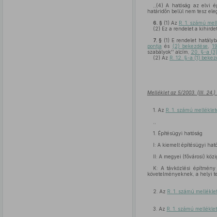
,,(4) A hatóság az elvi é
határidőn belül nem tesz eleg
6. §
(1)
Az
R. 1. számú mel
(2)
Ez a rendelet a kihirde
7. §
(1)
E rendelet hatály
pontja
és
(2) bekezdése
,
1
szabályok'' alcím,
20. §-a (
(2)
Az
R. 12. §-a (1) bek
Melléklet az 5/2003. (III. 24.
1. Az
R. 1. számú mellékle
,,
1. Építésügyi hatóság
I: A kiemelt építésügyi hat
II: A megyei (fővárosi) köz
K: A távközlési építmény
követelményeknek, a helyi te
2. Az
R. 1. számú mellékle
3. Az
R. 1. számú mellékle