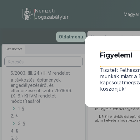
Nemzeti
Magyar 
Jogszabálytár
Ugrás
Oldalmenü
a
tartalomra
Szerkezet
Figyelem!
Tisztelt Felhasz
5/2003. (III. 24.) IHM rendelet
a távközlési é
munkák miatt a 
a távközlési építmények
kapcsolatmegsza
engedélyezéséről és
köszönjük!
ellenőrzéséről szóló 29/1999.
(X. 6.) KHVM rendelet
módosításáról
Az épített környezet alakí
1. §
belügyminiszterrel egyetérté
2. §
1. §
(1)
A távközlési építm
alcím helyébe a következő al
3. §
,,
4. §
5. §