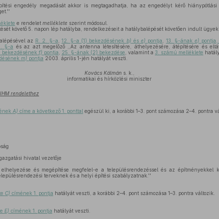
pítési engedély megadását akkor is megtagadhatja, ha az engedélyt kérő hiánypótlási 
et.''
léklete
e rendelet
melléklete
szerint módosul.
tését követő 5. napon lép hatályba, rendelkezéseit a hatálybalépését követően indult ügyek
balépésével az
R. 2. §-a
,
12. §-a (1) bekezdésének
b)
és
e)
pontja
,
13. §-ának
e)
pontja,
9. §-a
és az azt megelőző ,,Az antenna létesítésére, áthelyezésére, átépítésére és eltá
3) bekezdésének
f)
pontja
,
25. §-ának (2) bekezdése
, valamint a
3. számú melléklete
hatály
ezdésének
m)
pontja
2003. április 1-jén hatályát veszti.
Kovács Kálmán
s. k.,
informatikai és hírközlési miniszter
) IHM rendelethez
tének
A)
címe a következő 1. ponttal
egészül ki, a korábbi 1–3. pont számozása 2–4. pontra vá
óság
igazgatási hivatal vezetője
 elhelyezése és megépítése megfelel-e a településrendezéssel és az építményekkel k
lepülésrendezési terveknek és a helyi építési szabályzatnak.''
te
C)
címének 1. pontja
hatályát veszti, a korábbi 2–4. pont számozása 1–3. pontra változik.
te
E)
címének 1. pontja
hatályát veszti.