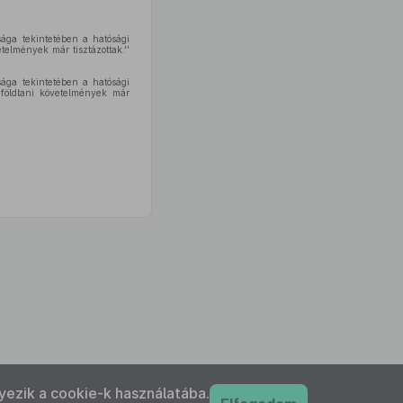
sága tekintetében a hatósági
telmények már tisztázottak.''
sága tekintetében a hatósági
 földtani követelmények már
yezik a cookie-k használatába.