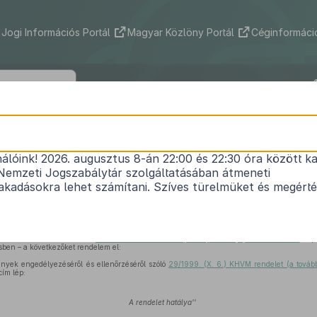
Jogi Információs Portál
Magyar Közlöny Portál
Céginformáció
5/2003. (III. 24.) IHM rendelet
nálóink! 2026. augusztus 8-án 22:00 és 22:30 óra között ka
pítmények engedélyezéséről és ellenőrzéséről szól
Nemzeti Jogszabálytár szolgáltatásában átmeneti
KHVM rendelet
módosításáról
kadásokra lehet számítani. Szíves türelmüket és megért
Közlönyállapot 2003. 03. 29.
tásáról és védelméről szóló
1997. évi LXXVIII. törvény 62. §-ának (4) bekezdésében
kapo
sben – a következőket rendelem el:
ények engedélyezéséről és ellenőrzéséről szóló
29/1999. (X. 6.) KHVM rendelet (a tovább
cím lép:
A rendelet hatálya''