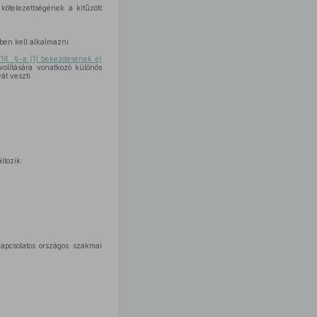
kötelezettségének a kitűzött
ben kell alkalmazni.
 16. §-a (1) bekezdésének
e)
volítására vonatkozó különös
át veszti.
ltozik:
apcsolatos országos szakmai