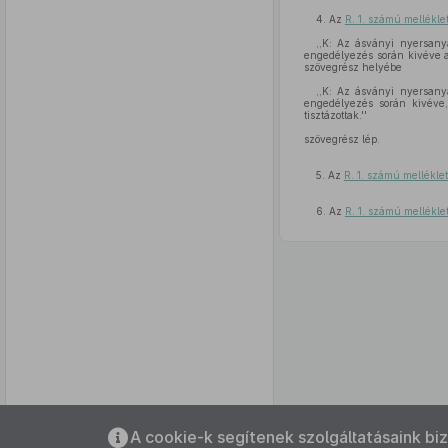
4. Az
R. 1. számú mellékle
,,K: Az ásványi nyersanya
engedélyezés során kivéve a 
szövegrész helyébe
,,K: Az ásványi nyersanya
engedélyezés során kivéve,
tisztázottak.''
szövegrész lép.
5. Az
R. 1. számú mellékle
6. Az
R. 1. számú mellékle
Az oldalmenübe visszatéréshez
A cookie-k segítenek szolgáltatásaink bi
használhatja az
ALT + S
billentyűket.