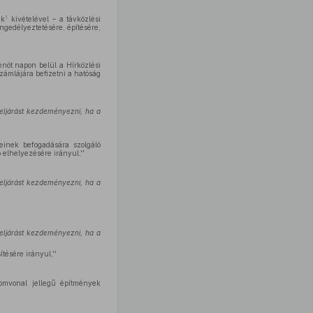
1
ak
kivételével – a távközlési
ngedélyeztetésére, építésére,
zenöt napon belül a Hírközlési
ámlájára befizetni a hatóság
 eljárást kezdeményezni, ha a
inek befogadására szolgáló
elhelyezésére irányul,''
 eljárást kezdeményezni, ha a
 eljárást kezdeményezni, ha a
ésére irányul,''
omvonal jellegű építmények