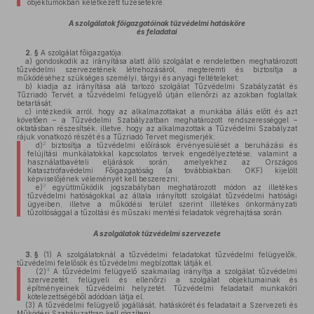
objektumokban keletkezett tűzesetekre.
A szolgálatok főigazgatóinak tűzvédelmi hatásköre
és feladatai
2. §
A szolgálat főigazgatója:
a)
gondoskodik az irányítása alatt álló szolgálat e rendeletben meghatározott
tűzvédelmi szervezetének létrehozásáról, megteremti és biztosítja a
működéséhez szükséges személyi, tárgyi és anyagi feltételeket;
b)
kiadja az irányítása alá tartozó szolgálat Tűzvédelmi Szabályzatát és
Tűzriadó Tervét, a tűzvédelmi felügyelő útján ellenőrzi az azokban foglaltak
betartását;
c)
intézkedik arról, hogy az alkalmazottakat a munkába állás előtt és azt
követően – a Tűzvédelmi Szabályzatban meghatározott rendszerességgel –
oktatásban részesítsék, illetve, hogy az alkalmazottak a Tűzvédelmi Szabályzat
rájuk vonatkozó részét és a Tűzriadó Tervet megismerjék;
2
d)
biztosítja a tűzvédelmi előírások érvényesülését a beruházási és
felújítási munkálatokkal kapcsolatos tervek engedélyeztetése, valamint a
használatbavételi eljárások során, amelyekhez az Országos
Katasztrófavédelmi Főigazgatóság (a továbbiakban: OKF) kijelölt
képviselőjének véleményét kell beszerezni;
3
e)
együttműködik jogszabályban meghatározott módon az illetékes
tűzvédelmi hatóságokkal az általa irányított szolgálat tűzvédelmi hatósági
ügyeiben, illetve a működési terület szerint illetékes önkormányzati
tűzoltósággal a tűzoltási és műszaki mentési feladatok végrehajtása során.
A szolgálatok tűzvédelmi szervezete
3. §
(1)
A szolgálatoknál a tűzvédelmi feladatokat tűzvédelmi felügyelők,
tűzvédelmi felelősök és tűzvédelmi megbízottak látják el.
4
(2)
A tűzvédelmi felügyelő szakmailag irányítja a szolgálat tűzvédelmi
szervezetét, felügyeli és ellenőrzi a szolgálat objektumainak és
építményeinek tűzvédelmi helyzetét. Tűzvédelmi feladatait munkaköri
kötelezettségéből adódóan látja el.
(3)
A tűzvédelmi felügyelő jogállását, hatáskörét és feladatait a Szervezeti és
Működési Szabályzatban kell rögzíteni.