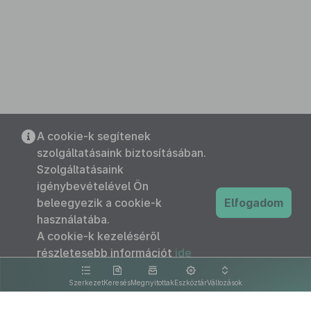
A cookie-k segítenek
szolgáltatásaink biztosításában.
Szolgáltatásaink
igénybevételével Ön
beleegyezik a cookie-k
Elfogadom
használatába.
A cookie-k kezeléséről
részletesebb információt
ide
kattintva olvashat.
Szerkezet
Keresés
Megnyitottak
Eszköztár
Változások