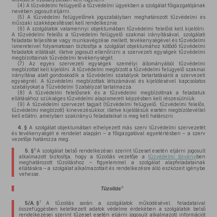
(4)
A tűzvédelmi felügyelő a tűzvédelmi ügyekben a szolgálat főigazgatójának
nevében jogosult eljárni.
(5)
A tűzvédelmi felügyelőnek jogszabályban meghatározott tűzvédelmi és
műszaki szakképesítéssel kell rendelkeznie.
(6)
A szolgálatok valamennyi objektumában tűzvédelmi felelőst kell kijelölni.
A tűzvédelmi felelős a tűzvédelmi felügyelő szakmai irányításával, szolgálati
feladatai teljesítése vagy munkavégzése mellett, tevékenységével és tűzvédelmi
ismereteivel folyamatosan biztosítja a szolgálat objektumához kötődő tűzvédelmi
feladatok ellátását, illetve jogosult ellenőrizni a szervezeti egységek tűzvédelmi
megbízottainak tűzvédelmi tevékenységét.
(7)
Az egyes szervezeti egységek személyi állományából tűzvédelmi
megbízottat kell kijelölni. A tűzvédelmi megbízott a tűzvédelmi felügyelő szakmai
irányítása alatt gondoskodik a tűzvédelmi szabályok betartatásáról a szervezeti
egységnél. A tűzvédelmi megbízottak létszámával és kijelölésével kapcsolatos
szabályokat a Tűzvédelmi Szabályzat tartalmazza.
(8)
A tűzvédelmi felelősnek és a tűzvédelmi megbízottnak a feladatuk
ellátásához szükséges tűzvédelmi alapismereti képzésben kell részesülniük.
(9)
A tűzvédelmi szervezet tagjait (tűzvédelmi felügyelő, tűzvédelmi felelős,
tűzvédelmi megbízott) kinevezésükkor, illetve kijelölésük esetén megbízólevéllel
kell ellátni, amelyben szakirányú feladataikat is meg kell határozni.
4. §
A szolgálat objektumában elhelyezett más szerv tűzvédelmi szervezetét
és tevékenységét e rendelet alapján – a főigazgatóval egyetértésben – a szerv
vezetője határozza meg.
5
5. §
A szolgálat belső rendelkezései szerint tűzeset esetén eljárni jogosult
alkalmazott biztosítja, hogy a tűzoltás vezetője a
tűzvédelmi törvény
ben
meghatározott tűzoltáshoz – figyelemmel a szolgálat alapfeladatainak
ellátására – a szolgálat alkalmazottait és rendelkezésre álló eszközeit igénybe
vehesse.
6
Tűzoltás
7
5/A. §
A tűzoltás során a szolgálatok működésével, feladataival
összefüggésben keletkezett adatok védelme érdekében a szolgálatok belső
rendelkezései szerint tűzeset esetén eljárni jogosult alkalmazott információt