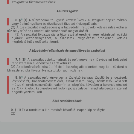
szolgáltat a tűzoltásvezetőnek.
A tűzvizsgálat
8
6. §
(1)
A tűzvédelmi felügyelő közreműködik a szolgálat objektumában
vagy építményeiben bekövetkezett tűzeset kivizsgálásában.
(2)
A tűzvizsgálat megkezdéséig a tűzvédelmi felügyelő köteles intézkedni a
tűz helyszínének eredeti állapotban való megtartásáról.
(3)
A szolgálat főigazgatója a tűzvizsgálat eredményére tekintettel további
eljárást kezdeményezhet, a tűzesetek megelőzése érdekében köteles
megfelelő intézkedéseket tenni.
A tűzvédelmi ellenőrzés és engedélyezés szabályai
9
7. §
(1)
A szolgálat objektumainak és építményeinek tűzvédelmi helyzetét
rendszeresen ellenőrizni és értékelni kell.
(2)
Az ellenőrzésről készült írásbeli összefoglaló jelentést meg kell küldeni a
Miniszterelnöki Hivatal Nemzetbiztonsági Irodának.
10
8. §
A szolgálat építményeiben a tűzjelző és/vagy tűzoltó berendezések
létesítéséről, használatbavételéről, átalakításáról vagy bővítéséről készített
műszaki tervdokumentációt, valamint a telepítést követően a berendezéseket
az OKF kijelölt képviselőjével külön jogszabályban meghatározottak szerint
engedélyeztetni kell.
Záró rendelkezések
9. §
(1)
Ez a rendelet a kihirdetését követő 8. napon lép hatályba.
11
(2)