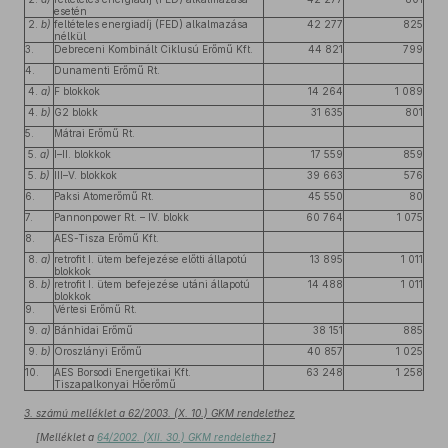
esetén
2.
b)
feltételes energiadíj (FED) alkalmazása
42 277
825
nélkül
3.
Debreceni Kombinált Ciklusú Erőmű Kft.
44 821
799
4.
Dunamenti Erőmű Rt.
4.
a)
F blokkok
14 264
1 089
4.
b)
G2 blokk
31 635
801
5.
Mátrai Erőmű Rt.
5.
a)
I–II. blokkok
17 559
859
5.
b)
III–V. blokkok
39 663
576
6.
Paksi Atomerőmű Rt.
45 550
80
7.
Pannonpower Rt. – IV. blokk
60 764
1 075
8.
AES-Tisza Erőmű Kft.
8.
a)
retrofit I. ütem befejezése előtti állapotú
13 895
1 011
blokkok
8.
b)
retrofit I. ütem befejezése utáni állapotú
14 488
1 011
blokkok
9.
Vértesi Erőmű Rt.
9.
a)
Bánhidai Erőmű
38 151
885
9.
b)
Oroszlányi Erőmű
40 857
1 025
10.
AES Borsodi Energetikai Kft.
63 248
1 258
Tiszapalkonyai Hőerőmű
3. számú melléklet a 62/2003. (X. 10.) GKM rendelethez
[Melléklet a
64/2002. (XII. 30.) GKM rendelethez
]