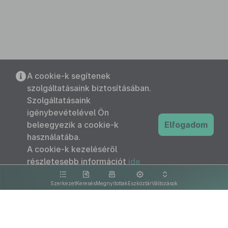
A cookie-k segítenek
szolgáltatásaink biztosításában.
Szolgáltatásaink
igénybevételével Ön
beleegyezik a cookie-k
Elfogadom
használatába.
A cookie-k kezeléséről
részletesebb információt
ide
kattintva olvashat.
Szerkezet
Keresés
Megnyitottak
Eszköztár
Változások