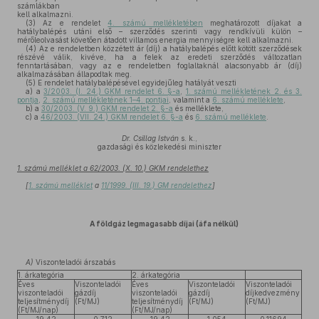
számlákban
kell alkalmazni.
(3)
Az e rendelet
4. számú mellékletében
meghatározott díjakat a
hatálybalépés utáni első – szerződés szerinti vagy rendkívüli külön –
mérőleolvasást követően átadott villamos energia mennyiségre kell alkalmazni.
(4)
Az e rendeletben közzétett ár (díj) a hatálybalépés előtt kötött szerződések
részévé válik, kivéve, ha a felek az eredeti szerződés változatlan
fenntartásában, vagy az e rendeletben foglaltaknál alacsonyabb ár (díj)
alkalmazásában állapodtak meg.
(5)
E rendelet hatálybalépésével egyidejűleg hatályát veszti
a)
a
3/2003. (I. 24.) GKM rendelet 6. §-a
,
1. számú mellékletének 2. és 3.
pontja
,
2. számú mellékletének 1–4. pontjai
, valamint a
6. számú melléklete
,
b)
a
30/2003. (V. 9.) GKM rendelet 2. §-a
és melléklete,
c)
a
46/2003. (VII. 24.) GKM rendelet 6. §-a
és
6. számú melléklete
.
Dr. Csillag István
s. k.,
gazdasági és közlekedési miniszter
1. számú melléklet a 62/2003. (X. 10.) GKM rendelethez
[
1. számú melléklet
a
11/1999. (III. 19.) GM rendelethez
]
A földgáz legmagasabb díjai (áfa nélkül)
A)
Viszonteladói árszabás
1. árkategória
2. árkategória
Éves
Viszonteladói
Éves
Viszonteladói
Viszonteladói
viszonteladói
gázdíj
viszonteladói
gázdíj
díjkedvezmény
teljesítménydíj
(Ft/MJ)
teljesítménydíj
(Ft/MJ)
(Ft/MJ)
(Ft/MJ/nap)
(Ft/MJ/nap)