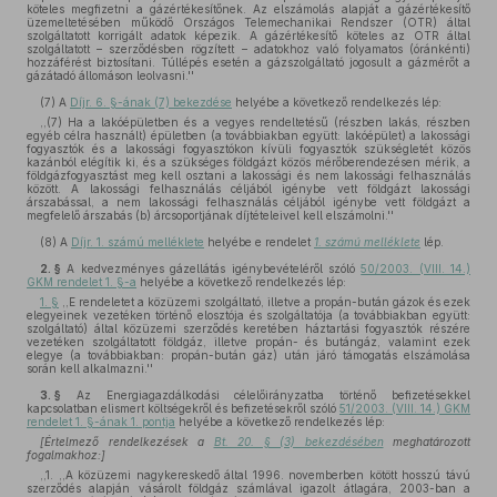
köteles megfizetni a gázértékesítőnek. Az elszámolás alapját a gázértékesítő
üzemeltetésében működő Országos Telemechanikai Rendszer (OTR) által
szolgáltatott korrigált adatok képezik. A gázértékesítő köteles az OTR által
szolgáltatott – szerződésben rögzített – adatokhoz való folyamatos (óránkénti)
hozzáférést biztosítani. Túllépés esetén a gázszolgáltató jogosult a gázmérőt a
gázátadó állomáson leolvasni.''
(7)
A
Díjr. 6. §-ának (7) bekezdése
helyébe a következő rendelkezés lép:
,,(7) Ha a lakóépületben és a vegyes rendeltetésű (részben lakás, részben
egyéb célra használt) épületben (a továbbiakban együtt: lakóépület) a lakossági
fogyasztók és a lakossági fogyasztókon kívüli fogyasztók szükségletét közös
kazánból elégítik ki, és a szükséges földgázt közös mérőberendezésen mérik, a
földgázfogyasztást meg kell osztani a lakossági és nem lakossági felhasználás
között. A lakossági felhasználás céljából igénybe vett földgázt lakossági
árszabással, a nem lakossági felhasználás céljából igénybe vett földgázt a
megfelelő árszabás (b) árcsoportjának díjtételeivel kell elszámolni.''
(8)
A
Díjr. 1. számú melléklete
helyébe e rendelet
1. számú melléklete
lép.
2. §
A kedvezményes gázellátás igénybevételéről szóló
50/2003. (VIII. 14.)
GKM rendelet 1. §-a
helyébe a következő rendelkezés lép:
1. §
,,E rendeletet a közüzemi szolgáltató, illetve a propán-bután gázok és ezek
elegyeinek vezetéken történő elosztója és szolgáltatója (a továbbiakban együtt:
szolgáltató) által közüzemi szerződés keretében háztartási fogyasztók részére
vezetéken szolgáltatott földgáz, illetve propán- és butángáz, valamint ezek
elegye (a továbbiakban: propán-bután gáz) után járó támogatás elszámolása
során kell alkalmazni.''
3. §
Az Energiagazdálkodási célelőirányzatba történő befizetésekkel
kapcsolatban elismert költségekről és befizetésekről szóló
51/2003. (VIII. 14.) GKM
rendelet 1. §-ának 1. pontja
helyébe a következő rendelkezés lép:
[Értelmező rendelkezések a
Bt. 20. § (3) bekezdésében
meghatározott
fogalmakhoz:]
,,1. ,,A közüzemi nagykereskedő által 1996. novemberben kötött hosszú távú
szerződés alapján vásárolt földgáz számlával igazolt átlagára, 2003-ban a