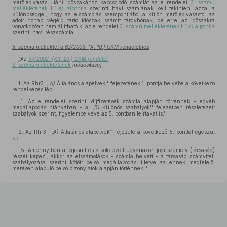
mérőleolvasás utáni időszakához kapcsolódó számlát az e rendelet
3. számú
mellékletének II.1.
e)
alpontja
szerinti havi számlának kell tekinteni azzal a
különbséggel, hogy az elszámolás szempontjából a külön mérőleolvasástól az
adott hónap végéig tartó időszak számít tárgyhónak, de erre az időszakra
vonatkozóan nem állítható ki az e rendelet
3. számú mellékletének II.1.
c)
alpontja
szerinti havi részszámla.''
5. számú melléklet a 62/2003. (X. 10.) GKM rendelethez
[Az
57/2002. (XII. 29.) GKM rendelet
3. számú mellékletének
módosítása]
1. Az Rhr3. ,,
A)
Általános alapelvek'' fejezetének 1. pontja helyébe a következő
rendelkezés lép:
,,1. Az e rendelet szerinti díjfizetések számla alapján történnek – egyéb
megállapodás hiányában – a ,,
B)
Különös szabályok'' fejezetben részletezett
szabályok szerint, figyelembe véve az 5. pontban leírtakat is.''
2. Az Rhr3. ,,
A)
Általános alapelvek'' fejezete a következő 5. ponttal egészül
ki:
,,5. Amennyiben a jogosult és a kötelezett ugyanazon jogi személy (társaság)
részét képezi, akkor az elszámolások – számla helyett – a társaság számviteli
szabályozása szerint kötött belső megállapodás, illetve az ennek megfelelő,
mérésen alapuló belső bizonylatok alapján történnek.''