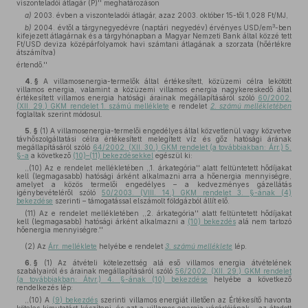
viszonteladói átlagár (P)'' meghatározáson
a)
2003. évben a viszonteladói átlagár, azaz 2003. október 15-től 1,028 Ft/MJ,
3
b)
2004. évtől a tárgynegyedévre (naptári negyedév) érvényes USD/em
-ben
kifejezett átlagárnak és a tárgyhónapban a Magyar Nemzeti Bank által közzé tett
Ft/USD deviza középárfolyamok havi számtani átlagának a szorzata (hőértékre
átszámítva)
értendő.''
4. §
A villamosenergia-termelők által értékesített, közüzemi célra lekötött
villamos energia, valamint a közüzemi villamos energia nagykereskedő által
értékesített villamos energia hatósági árainak megállapításáról szóló
60/2002.
(XII. 29.) GKM rendelet 1. számú melléklete
e rendelet
2. számú mellékletében
foglaltak szerint módosul.
5. §
(1)
A villamosenergia-termelői engedélyes által közvetlenül vagy közvetve
távhőszolgáltatási célra értékesített melegített víz és gőz hatósági árának
megállapításáról szóló
64/2002. (XII. 30.) GKM rendelet (a továbbiakban: Árr.) 5.
§-a
a következő
(10)–(11) bekezdésekkel
egészül ki:
,,(10) Az e rendelet mellékletében ,,1. árkategória'' alatt feltüntetett hődíjakat
kell (legmagasabb) hatósági árként alkalmazni arra a hőenergia mennyiségre,
amelyet a közös termelői engedélyes – a kedvezményes gázellátás
igénybevételéről szóló
50/2003. (VIII. 14.) GKM rendelet 3. §-ának (4)
bekezdése
szerinti – támogatással elszámolt földgázból állít elő.
(11) Az e rendelet mellékletében ,,2. árkategória'' alatt feltüntetett hődíjakat
kell (legmagasabb) hatósági árként alkalmazni a
(10) bekezdés
alá nem tartozó
hőenergia mennyiségre.''
(2)
Az
Árr. melléklete
helyébe e rendelet
3. számú melléklete
lép.
6. §
(1)
Az átvételi kötelezettség alá eső villamos energia átvételének
szabályairól és árainak megállapításáról szóló
56/2002. (XII. 29.) GKM rendelet
(a továbbiakban: Átvr.) 4. §-ának (10) bekezdése
helyébe a következő
rendelkezés lép:
,,(10) A
(9) bekezdés
szerinti villamos energiát illetően az Értékesítő havonta