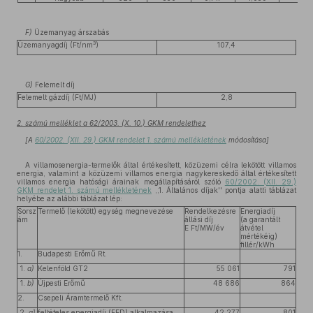
F)
Üzemanyag árszabás
3
Üzemanyagdíj (Ft/nm
)
107,4
G)
Felemelt díj
Felemelt gázdíj (Ft/MJ)
2,8
2. számú melléklet a 62/2003. (X. 10.) GKM rendelethez
[A
60/2002. (XII. 29.) GKM rendelet 1. számú mellékletének
módosítása]
A villamosenergia-termelők által értékesített, közüzemi célra lekötött villamos
energia, valamint a közüzemi villamos energia nagykereskedő által értékesített
villamos energia hatósági árainak megállapításáról szóló
60/2002. (XII. 29.)
GKM rendelet 1. számú mellékletének
,,1. Általános díjak'' pontja alatti táblázat
helyébe az alábbi táblázat lép:
Sorsz
Termelő (lekötött) egység megnevezése
Rendelkezésre
Energiadíj
ám
állási díj
(a garantált
E Ft/MW/év
átvétel
mértékéig)
fillér/kWh
1.
Budapesti Erőmű Rt.
1.
a)
Kelenföld GT2
55 061
791
1.
b)
Újpesti Erőmű
48 686
864
2.
Csepeli Áramtermelő Kft.
2.
a)
feltételes energiadíj (FED) alkalmazása
42 277
801