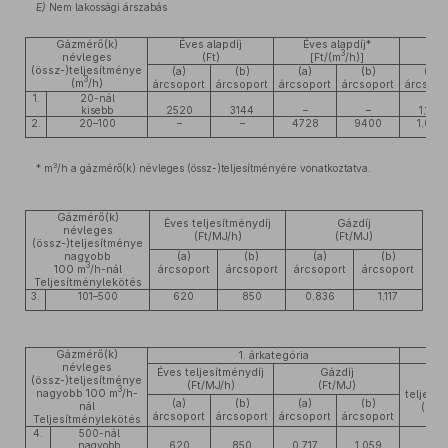
E)
Nem lakossági árszabás
Gázmérő(k)
Éves alapdíj
Éves alapdíj*
3
névleges
(Ft)
[Ft/(m
/h)]
(össz-)teljesítménye
(a)
(b)
(a)
(b)
(a)
3
(m
/h)
árcsoport
árcsoport
árcsoport
árcsoport
árcsopo
1.
20-nál
kisebb
2520
3144
–
–
1,148
2.
20–100
–
–
4728
9400
1,046
3
* m
/h a gázmérő(k) névleges (össz-)teljesítményére vonatkoztatva.
Gázmérő(k)
Éves teljesítménydíj
Gázdíj
névleges
(Ft/MJ/h)
(Ft/MJ)
(össz-)teljesítménye
nagyobb
(a)
(b)
(a)
(b)
3
100 m
/h-nál
árcsoport
árcsoport
árcsoport
árcsoport
Teljesítménylekötés
3.
101–500
620
850
0,836
1,117
Gázmérő(k)
1. árkategória
2.
névleges
Éves teljesítménydíj
Gázdíj
(össz-)teljesítménye
Év
(Ft/MJ/h)
(Ft/MJ)
3
nagyobb 100 m
/h-
teljesít
(a)
(b)
(a)
(b)
nál
(Ft/M
árcsoport
árcsoport
árcsoport
árcsoport
Teljesítménylekötés
4.
500-nál
nagyobb
620
850
0,717
1,059
85