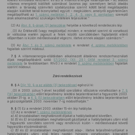
köteles kimutatást készíteni, és azt a villamos energia vásárlójának – az átadott
villamos energiáról kiállított számlával (azonos jogi személyen belüli átadás
esetén: a társaság számviteli szabályozása szerint kötött belső megállapodás
alapján kiállított belső bizonylattal) együtt – megküldeni, amelyről egyértelműen
megállapítható az
1. számú melléklet 1., 2., 4., 5. vagy 6. pontjaiban
szereplő
árak alkalmazásához szükséges feltételek teljesülése.''
(2)
Az
Átvr. 6. §-ának (3) bekezdése
helyébe a következő rendelkezés lép:
,,(3) Az Értékesítő (vagy megbízottja) minden, e rendelet szerint rá vonatkozó
ár változása esetén jogosult a felek közötti szerződésben foglaltaktól eltérő
időpontban is külön mérőleolvasást végezni, illetve ennek alapján számlázni.''
(3)
Az
Átvr. 1. és 3. számú melléklete
e rendelet
4. számú mellékletében
foglaltak szerint módosul.
7. §
A villamosenergia-ellátásban alkalmazott általános rendszerhasználati
díjak megállapításáról szóló
57/2002. (XII. 29.) GKM rendelet 3. számú
melléklete
(a továbbiakban: Rhr3.) e rendelet
5. számú mellékletében
foglaltak
szerint módosul.
Záró rendelkezések
8. §
A
Díjr. 10. §-a az alábbi (3) bekezdéssel
egészül ki:
,,(3) A 2003. július 1-jével kezdődő szerződési időszakra vonatkozóan a
7. §
(14) bekezdésében
előírt teljesítmény lekötési bejelentéseiket a fogyasztók 2003.
október 31-ig, a
4. § (5) bekezdésében
előírt teljesítmény lekötési bejelentéseiket
a gázszolgáltatók 2003. november 7-ig módosíthatják.''
9. §
(1)
Ez a rendelet 2003. október 15-én lép hatályba.
(2)
Az e rendelet
1. számú mellékletének
a)
A)
árszabásában meghatározott díjakat a hatálybalépést követően,
b)
B)
és
E)
árszabásában meghatározott gázdíjakat a hatálybalépés utáni első
– fogyasztói szerződés szerinti vagy rendkívüli külön – mérőleolvasást követő
fogyasztás elszámolásánál,
c)
B)
és
E)
árszabásában meghatározott alap-, illetve teljesítménydíjakat a
hatálybalépés utáni első teljes naptári hónapra vonatkozóan kibocsátott