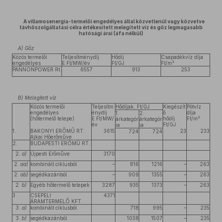
A villamosenergia-termelői engedélyes által közvetlenül vagy közvetve
távhőszolgáltatási célra értékesített melegített víz és gőz legmagasabb
hatósági árai (áfa nélkül)
A) Gőz
Közös termelői
Teljesítménydíj
Hődíj
Csapadékvíz díja
3
engedélyes
E Ft/MW/év
Ft/GJ
Ft/m
PANNONPOWER Rt.
6557
913
253
B) Melegített víz
Közös termelői
Teljesítm
Hődíjak, Ft/GJ
Kiegészít
Pótvíz
engedélyes
énydíj
ő
díja
1.
2.
3
(hőtermelő telepe)
E Ft/MW/
hődíj
Ft/m
árkategór
árkategór
év
Ft/GJ
ia
ia
1.
BAKONYI ERŐMŰ RT.
3615
23
233
724
724
Ajkai Hőerőműve
2.
BUDAPESTI ERŐMŰ RT.
2.
a)
Újpesti Erőműve
3170
2.
aa)
kombinált ciklusból
–
816
1216
–
263
2.
ab)
segédkazánból
–
909
1355
–
263
2.
b)
Egyéb hőtermelő telepek
3287
935
1373
–
263
3.
CSEPELI
4371
ÁRAMTERMELŐ KFT.
3.
a)
kombinált ciklusból
718
995
–
235
3.
b)
segédkazánból
1038
1507
–
235