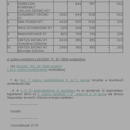
4.
DEBRECENI
–
844
1157
–
542
KOMBINÁLT
CIKLUSÚ ERŐMŰ KFT.
5.
DUNAMENTI ERŐMŰ
2362
944
1338
–
242
RT.
6.
EMA-POWER KFT.
4429
1017
1425
–
239
7.
PAKSI ATOMERŐMŰ RT.
2313
598
598
–
–
8.
PANNONPOWER RT.
4512
748
748
–
239
9.
VÉRTESI ERŐMŰ RT.
2424
855
855
–
322
Oroszlányi Erőműve
10.
VÉRTESI ERŐMŰ RT.
2960
855
855
–
263
Bánhidai Erőműve
4. számú melléklet a 62/2003. (X. 10.) GKM rendelethez
[Az
56/2002. (XII. 29.) GKM rendelet
1. és 3. számú mellékletének
módosítása]
1. Az
Átvr. 1. számú mellékletének 4. és 5. pontjai
helyébe a következő
rendelkezés lép:
,,4. A
4. § (5) bekezdésének
a)
pontjában
és
b)
pontjának
(i)
alpontjában
foglaltakon belül az
5. számú melléklet 1.
a)
, valamint 2.
a)
pontja
alá tartozó
(kapcsoltan termelt) villamos energia esetében
-------------------
Ft/kWh
-------------------
Csúcsidőszak 21,75