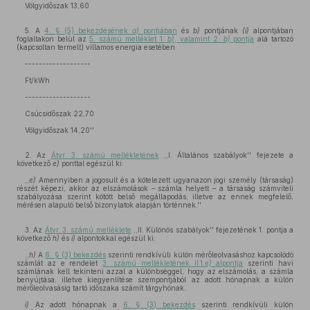
Völgyidőszak 13,60
5. A
4. § (5) bekezdésének
a)
pontjában
és
b)
pontjának
(i)
alpontjában
foglaltakon belül az
5. számú melléklet 1.
b)
, valamint 2.
b)
pontja
alá tartozó
(kapcsoltan termelt) villamos energia esetében
-------------------
Ft/kWh
-------------------
Csúcsidőszak 22,70
Völgyidőszak 14,20''
2. Az
Átvr. 3. számú mellékletének
,,I. Általános szabályok'' fejezete a
következő
e)
ponttal egészül ki:
,,
e)
Amennyiben a jogosult és a kötelezett ugyanazon jogi személy (társaság)
részét képezi, akkor az elszámolások – számla helyett – a társaság számviteli
szabályozása szerint kötött belső megállapodás, illetve az ennek megfelelő,
mérésen alapuló belső bizonylatok alapján történnek.''
3. Az
Átvr. 3. számú melléklete
,,II. Különös szabályok'' fejezetének 1. pontja a
következő
h)
és
i)
alpontokkal egészül ki:
,,
h)
A
6. § (3) bekezdés
szerinti rendkívüli külön mérőleolvasáshoz kapcsolódó
számlát az e rendelet
3. számú mellékletének II.1.
e)
alpontja
szerinti havi
számlának kell tekinteni azzal a különbséggel, hogy az elszámolás, a számla
benyújtása, illetve kiegyenlítése szempontjából az adott hónapnak a külön
mérőleolvasásig tartó időszaka számít tárgyhónak.
i)
Az adott hónapnak a
6. § (3) bekezdés
szerinti rendkívüli külön