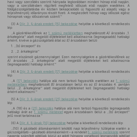
havi vagy szerződés szerinti hányada legkorábban minden hónap első napján,
vagy a szerződésben rögzített megfelelő időszak első napján esedékes. A
földgázszolgáltatásba év közben bekapcsolódó új fogyasztó az alapdíj vagy a
teljesítménydíj időarányos részét fizeti. A megkezdett hónap vagy időszak egész
hónapnak vagy időszaknak számít.''
(3)
A
Díjr. 3. §-ának eredeti (15) bekezdése
helyébe a következő rendelkezés
lép:
,,A gázértékesítőnek az
1. számú mellékletben
meghatározott
A)
árszabás ,,1.
árkategória'' alatt megjelölt díjtételeket kell alkalmaznia (legmagasabb) hatósági
árként, kivéve a gázszolgáltató által az
E)
árszabáson belüli
1. ,,(b) árcsoport'' és
2. ,,2. árkategória''
szerint elszámolt gázmennyiséget. Ezen mennyiségekre a gázértékesítőnek az
A)
árszabás ,,2. árkategória'' alatt megjelölt díjtételeket kell alkalmaznia
(legmagasabb) hatósági árként.''
(4)
A
Díjr. 3. §-ának eredeti (17) bekezdése
helyébe a következő rendelkezés
lép:
,,A
(17) bekezdés
hatálya alá nem tartozó fogyasztók esetében az
1. számú
mellékletben
meghatározott
B)
árszabáson belül és az
E)
árszabás 4. pontján
belül ,,2. árkategória'' alatt megjelölt díjtételeket kell (legmagasabb) hatósági
árként alkalmazni.''
(5)
A
Díjr. 3. §-ának eredeti (21) bekezdése
helyébe a következő rendelkezés
lép:
,,A (18) és a
(21) bekezdés
hatálya alá nem tartozó fogyasztás legmagasabb
hatósági árát az
1. számú melléklet
egyes árszabásain belül a ,,(b) árcsoport''
jelű rovat tartalmazza.''
(6)
A
Díjr. 4. §-ának (10) bekezdése
helyébe a következő rendelkezés lép:
,,(10) A gázátadó állomásonként lekötött napi teljesítmény túllépése esetén a
gázszolgáltató – gázátadó állomásonként – a rendelet
5. számú melléklete
szerint
naponta számított pótdíjak közül az adott hónapra vonatkozó legnagyobb pótdíjat