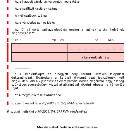
Az elhagyott vándortanya pontos megjelölése:
Az elszállított kaptárak száma:
A méhcsaládok száma:
Az elvándorlás pontos ideje:
Az új vándortanya/hazatelepülés esetén a méhek tartási helyének
megnevezése**:
Kelt ................................., 20.... év ................................. hó ......... nap.
............................................................
a bejelentő aláírása
__________
* A kijelentőlapot az elhagyott hely szerint illetékes települési
önkormányzat, fővárosban a kerületi önkormányzat jegyzőjének kell
megküldeni, aki a kijelentést az év folyamán köteles megőrizni, hogy esetleg
szükséges egészségügyi vizsgálat alkalmával követni lehessen a vándorlás
útját.
** A megfelelő rész aláhúzandó.
64
5. számú melléklet a 70/2003. (VI. 27.) FVM rendelethez
6. számú melléklet a 70/2003. (VI. 27.) FVM rendelethez
Mézelő méhek fertőző költésrothadásai