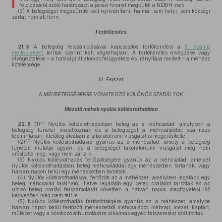
feloldásáról szóló határozatot a járási hivatal megküldi a NÉBIH-nek.
(3)
A betegséget megszűntté kell nyilvánítani, ha már sem helyi, sem községi
zárlat nem áll fenn.
Fertőtlenítés
21. §
A betegség felszámolásával kapcsolatos fertőtlenítést a
6. számú
mellékletben
leírtak szerint kell végrehajtani. A fertőtlenítés elvégzése vagy
elvégeztetése – a hatósági állatorvos felügyelete és irányítása mellett – a méhész
kötelessége.
III. Fejezet
A MÉHBETEGSÉGEKRE VONATKOZÓ KÜLÖNÖS SZABÁLYOK
Mézelő méhek nyúlós költésrothadása
26
22. §
(1)
Nyúlós költésrothadásban beteg az a méhcsalád, amelyben a
betegség tünetei mutatkoznak és a betegséget a méhcsaládból származó
lépmintában, illetőleg álcában a laboratóriumi vizsgálat is megerősítette.
27
(2)
Nyúlós költésrothadásra gyanús az a méhcsalád, amely a betegség
tüneteit mutatja ugyan, de a betegséget laboratóriumi vizsgálat még nem
erősítette meg, vagy nem zárta ki.
(3)
Nyúlós költésrothadás fertőzöttségére gyanús az a méhcsalád, amelyet
nyúlós költésrothadásban beteg méhcsaláddal egy méhészetben tartanak, vagy
hatvan napon belül egy méhészetben tartottak.
(4)
Nyúlós költésrothadással fertőzött az a méhészet, amelyben legalább egy
beteg méhcsalád található, illetve legalább egy beteg családot tartottak és az
utolsó beteg család felszámolását követően a hatvan napos megfigyelési idő
kedvezően még nem telt le.
(5)
Nyúlós költésrothadás fertőzöttségére gyanús az a méhészet, amelybe
hatvan napon belül fertőzött méhészetből méhcsaládot, méhrajt, mézet, kaptárt,
műlépet vagy a kórokozó áthurcolására alkalmas egyéb felszerelést szállítottak.