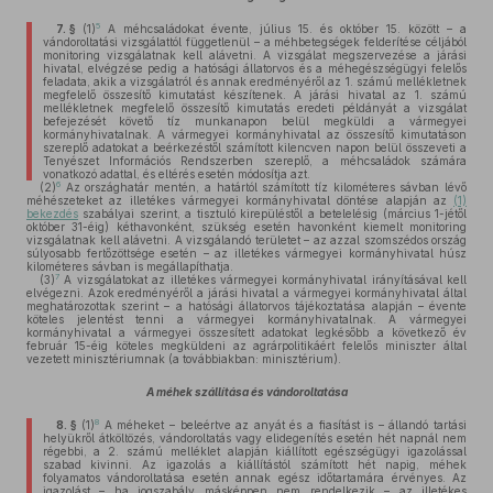
5
7. §
(1)
A méhcsaládokat évente, július 15. és október 15. között – a
vándoroltatási vizsgálattól függetlenül – a méhbetegségek felderítése céljából
monitoring vizsgálatnak kell alávetni. A vizsgálat megszervezése a járási
hivatal, elvégzése pedig a hatósági állatorvos és a méhegészségügyi felelős
feladata, akik a vizsgálatról és annak eredményéről az 1. számú mellékletnek
megfelelő összesítő kimutatást készítenek. A járási hivatal az 1. számú
mellékletnek megfelelő összesítő kimutatás eredeti példányát a vizsgálat
befejezését követő tíz munkanapon belül megküldi a vármegyei
kormányhivatalnak. A vármegyei kormányhivatal az összesítő kimutatáson
szereplő adatokat a beérkezéstől számított kilencven napon belül összeveti a
Tenyészet Információs Rendszerben szereplő, a méhcsaládok számára
vonatkozó adattal, és eltérés esetén módosítja azt.
6
(2)
Az országhatár mentén, a határtól számított tíz kilométeres sávban lévő
méhészeteket az illetékes vármegyei kormányhivatal döntése alapján az
(1)
bekezdés
szabályai szerint, a tisztuló kirepüléstől a betelelésig (március 1-jétől
október 31-éig) kéthavonként, szükség esetén havonként kiemelt monitoring
vizsgálatnak kell alávetni. A vizsgálandó területet – az azzal szomszédos ország
súlyosabb fertőzöttsége esetén – az illetékes vármegyei kormányhivatal húsz
kilométeres sávban is megállapíthatja.
7
(3)
A vizsgálatokat az illetékes vármegyei kormányhivatal irányításával kell
elvégezni. Azok eredményéről a járási hivatal a vármegyei kormányhivatal által
meghatározottak szerint – a hatósági állatorvos tájékoztatása alapján – évente
köteles jelentést tenni a vármegyei kormányhivatalnak. A vármegyei
kormányhivatal a vármegyei összesített adatokat legkésőbb a következő év
február 15-éig köteles megküldeni az agrárpolitikáért felelős miniszter által
vezetett minisztériumnak (a továbbiakban: minisztérium).
A méhek szállítása és vándoroltatása
8
8. §
(1)
A méheket – beleértve az anyát és a fiasítást is – állandó tartási
helyükről átköltözés, vándoroltatás vagy elidegenítés esetén hét napnál nem
régebbi, a 2. számú melléklet alapján kiállított egészségügyi igazolással
szabad kivinni. Az igazolás a kiállítástól számított hét napig, méhek
folyamatos vándoroltatása esetén annak egész időtartamára érvényes. Az
igazolást – ha jogszabály másképpen nem rendelkezik – az illetékes