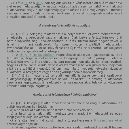
34
27. §
A
17.
és a
18. §
-ban foglaltakon túl a védőkörzet alatt álló valamennyi
méhészet méhcsaládját – nyúlós költésrothadás szempontjából – a hatósági
állatorvosnak vagy a méhegészségügyi felelősnek kell megvizsgálni. Indokolt
esetben a járási hivatal a vármegyei kormányhivatal hozzájárulásával ismételt
vizsgálat lefolytatását rendelheti el.
A zárlat-enyhítés különös szabályai
35
28. §
(1)
A betegség miatt zárlat alá helyezett terület azon méhészeteiből,
amelyekben a betegséget vagy annak gyanúját, illetve a fertőzöttség gyanúját
nem állapították meg, indokolt esetben, a járási hivatal írásos engedélyével ki
lehet vinni méhcsaládokat. Az ilyen módon kiszállított méhcsaládok
továbbszállítása az új tartási helyről csak az új tartási hely szerint illetékes járási
főállatorvos engedélyével lehetséges.
(2)
A
18. § (3) bekezdésében
meghatározott állatorvosi igazolásnak azt kell
tanúsítania, hogy a méhészetben a betegséget, annak gyanúját, illetve a
fertőzöttség gyanúját az elmúlt hatvan napban nem állapították meg, továbbá,
hogy az elszállításra kerülő méhcsalád származási helyén (udvarban, majorban
stb.) az elszállítást megelőző három napon belül végzett helyszíni vizsgálat
alkalmával a betegséget vagy annak gyanúját nem állapították meg.
36
(3)
A járási hivatal a zárlat alatt nem álló területre bevitt méhcsaládokat
állategészségügyi megfigyelés alá helyezi, és azokat – a hatósági állatorvossal
vagy a méhegészségügyi felelőssel – hatvan napon át, a tulajdonos költségére
kéthetenként megvizsgáltatja.
A helyi zárlat feloldásának különös szabályai
29. §
(1)
A betegség miatt elrendelt helyi zárlatot a hatósági állatorvosnak az
alábbi esetekben kell feloldania:
a)
a helyi zárlat alatt álló méhészetben már nincs élő méh;
b)
a helyi zárlat alatt álló méhészetben maradt élő méhcsalád és ezek
megfigyelési ideje kedvezően letelt;
c)
a fertőtlenítést mind az
a)
, mind a
b)
pont esetén a
6. számú melléklet
szerint végrehajtották.
(2)
A megfigyelési idő az utolsó beteg méhcsalád kiirtásától számított hatvan