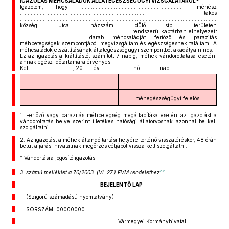
IGAZOLÁS MÉHCSALÁDOK ÁLLATEGÉSZSÉGÜGYI VIZSGÁLATÁRÓL*
Igazolom, hogy .................................................................... méhész
................................................................................. lakos
.................................................................................................................................
község, utca, házszám, dűlő stb. területen
........................................................................ rendszerű kaptárban elhelyezett
........................................ darab méhcsaládját fertőző és parazitás
méhbetegségek szempontjából megvizsgáltam és egészségesnek találtam. A
méhcsaládok elszállításának állategészségügyi szempontból akadálya nincs.
Ez az igazolás a kiállítástól számított 7 napig, méhek vándoroltatása esetén,
annak egész időtartamára érvényes.
Kelt ..........................., 20...... év .................... hó ........... nap.
.................................................
méhegészségügyi felelős
1.
Fertőző vagy parazitás méhbetegség megállapítása esetén az igazolást a
vándoroltatás helye szerint illetékes hatósági állatorvosnak azonnal be kell
szolgáltatni.
2.
Az igazolást a méhek állandó tartási helyére történő visszatéréskor, 48 órán
belül a járási hivatalnak megőrzés céljából vissza kell szolgáltatni.
__________
* Vándorlásra jogosító igazolás.
62
3. számú melléklet a 70/2003. (VI. 27.) FVM rendelethez
BEJELENTŐ LAP
(Szigorú számadású nyomtatvány)
SORSZÁM: 00000000
........................................................... Vármegyei Kormányhivatal