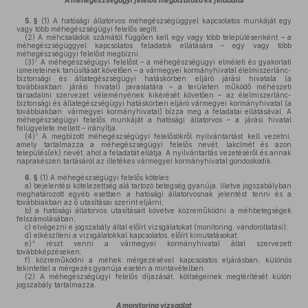
A méhegészségügyi felelős megbízatása és feladatai
5. §
(1)
A hatósági állatorvos méhegészségüggyel kapcsolatos munkáját egy
vagy több méhegészségügyi felelős segíti.
(2)
A méhcsaládok számától függően kell egy vagy több településenként – a
méhegészségüggyel kapcsolatos feladatok ellátására – egy vagy több
méhegészségügyi felelőst megbízni.
2
(3)
A méhegészségügyi felelőst – a méhegészségügyi elméleti és gyakorlati
ismereteinek tanúsítását követően – a vármegyei kormányhivatal élelmiszerlánc-
biztonsági és állategészségügyi hatáskörben eljáró járási hivatala (a
továbbiakban: járási hivatal) javaslatára – a területen működő méhészeti
társadalmi szervezet véleményének kikérését követően – az élelmiszerlánc-
biztonsági és állategészségügyi hatáskörben eljáró vármegyei kormányhivatal (a
továbbiakban: vármegyei kormányhivatal) bízza meg a feladatai ellátásával. A
méhegészségügyi felelős munkáját a hatósági állatorvos – a járási hivatal
felügyelete mellett – irányítja.
3
(4)
A megbízott méhegészségügyi felelősökről nyilvántartást kell vezetni,
amely tartalmazza a méhegészségügyi felelős nevét, lakcímét és azon
település(ek) nevét, ahol a feladatát ellátja. A nyilvántartás vezetéséről és annak
naprakészen tartásáról az illetékes vármegyei kormányhivatal gondoskodik.
6. §
(1)
A méhegészségügyi felelős köteles:
a)
bejelentési kötelezettség alá tartozó betegség gyanúja, illetve jogszabályban
meghatározott egyéb esetben a hatósági állatorvosnak jelentést tenni és a
továbbiakban az ő utasításai szerint eljárni;
b)
a hatósági állatorvos utasításait követve közreműködni a méhbetegségek
felszámolásában;
c)
elvégezni e jogszabály által előírt vizsgálatokat (monitoring, vándoroltatási);
d)
elkészíteni a vizsgálatokkal kapcsolatos, előírt kimutatásokat;
4
e)
részt venni a vármegyei kormányhivatal által szervezett
továbbképzéseken;
f)
közreműködni a méhek mérgezésével kapcsolatos eljárásban, különös
tekintettel a mérgezés gyanúja esetén a mintavételben.
(2)
A méhegészségügyi felelős díjazását, költségeinek megtérítését külön
jogszabály tartalmazza.
A monitoring vizsgálat