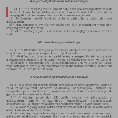
A helyi zárlat feloldásának különös szabályai
48
34. §
(1)
A betegség miatt elrendelt helyi zárlatot a hatósági állatorvosnak
fel kell oldani, ha az utolsó méhcsalád leölésétől számított tizenöt napos
megfigyelési idő kedvezően letelt és a fertőtlenítés megtörtént.
(2)
Fertőtlenítés nélkül feloldható a helyi zárlat, ha a zárlat alatt álló
méhészetben
49
a)
csak betegségre gyanús méhcsalád volt, és a laboratóriumi vizsgálat a
betegség gyanúját is kizárta;
b)
csak fertőzöttségre gyanús méhcsalád volt, és a megfigyelési idő kedvezően
letelt.
Mézelő méhek légcsőatka-kórja
50
35. §
(1)
Atkakórban beteg az a méhcsalád, amelyből származó méhekben a
laboratóriumi vizsgálat a betegség kórokozóját kimutatta.
51
(2)
Atkakórra gyanús az a méhcsalád, amely a betegség tüneteit mutatja, de
a betegséget a laboratóriumi vizsgálat még nem erősítette meg vagy nem zárta ki.
(3)
Atkakór fertőzöttségére gyanús az a méhcsalád, amelyet atkakórban beteg
vagy betegségre gyanús méhcsaláddal egy méhészetben tartanak, illetve hat
hónapon belül ilyen helyen tartottak.
A helyi és a községi zárlat különös szabályai
36. §
(1)
A betegség megállapítását követően a hatósági állatorvos köteles a
helyi zárlat alá vont méhészet valamennyi méhcsaládjából laboratóriumi
vizsgálat céljából mintát vetetni, továbbá a méhészet összes méhcsaládjának
gyógyszeres kezelését elrendelni.
52
(2)
A községi zárlat alatt álló terület valamennyi méhcsaládját a
méhészetben történő felhasználásra engedélyezett állatgyógyászati
készítménnyel – a járási hivatal által meghatározott módon – gyógykezelni kell.
53
(3)
A kötelező gyógykezelés alól kivont méhcsaládokat a járási hivatal köteles
állami kártalanítás nélkül leöletni.
(4)
A betegség, vagy a betegségre gyanús méhcsaládoknál minden olyan
méhészeti tevékenység végzése tilos, amely a betegségnek a méhcsaládok