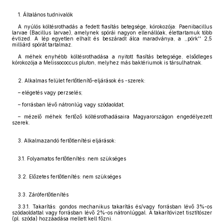
1. Általános tudnivalók
A nyúlós költésrothadás a fedett fiasítás betegsége, kórokozója: Paenibacillus
larvae (Bacillus larvae), amelynek spórái nagyon ellenállóak, élettartamuk több
évtized. A lép egyetlen elhalt és beszáradt álca maradványa, a ,,pörk'' 2,5
milliárd spórát tartalmaz.
A méhek enyhébb költésrothadása a nyitott fiasítás betegsége, elsődleges
kórokozója a Melissococcus pluton, melyhez más baktériumok is társulhatnak.
2. Alkalmas felület fertőtlenítő-eljárások és -szerek:
– elégetés vagy perzselés;
– forrásban lévő nátronlúg vagy szódaoldat;
– mézelő méhek fertőző költésrothadásaira Magyarországon engedélyezett
szerek.
3. Alkalmazandó fertőtlenítési eljárások:
3.1. Folyamatos fertőtlenítés: nem szükséges
3.2. Előzetes fertőtlenítés: nem szükséges
3.3. Zárófertőtlenítés
3.3.1. Takarítás: gondos mechanikus takarítás és/vagy forrásban lévő 3%-os
szódaoldattal vagy forrásban lévő 2%-os nátronlúggal. A takarítóvizet tisztítószer
(pl. szóda) hozzáadása mellett kell főzni.