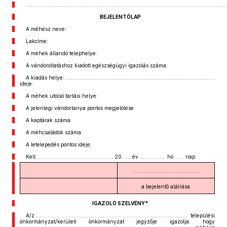
....................................................................................................................................
BEJELENTŐLAP
A méhész neve:
Lakcíme:
A méhek állandó telephelye:
A vándoroltatáshoz kiadott egészségügyi igazolás száma:
A kiadás helye: ..................................................................................................
ideje:
A méhek utolsó tartási helye:
A jelenlegi vándortanya pontos megjelölése:
A kaptárak száma:
A méhcsaládok száma:
A letelepedés pontos ideje:
Kelt ................................................., 20...... év ................. hó ...... nap.
.............................................
a bejelentő aláírása
IGAZOLÓ SZELVÉNY*
A/z ................................................................................................... települési
önkormányzat/kerületi önkormányzat jegyzője igazolja, hogy