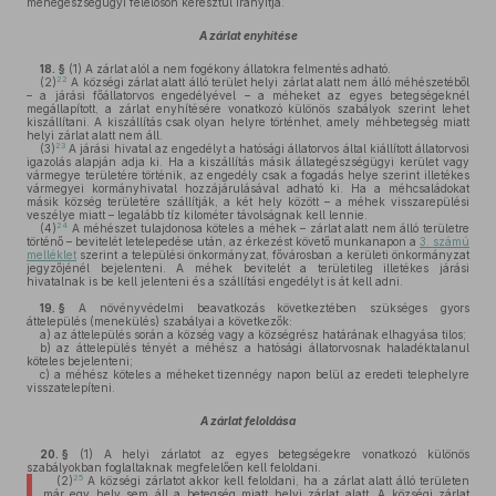
méhegészségügyi felelősön keresztül irányítja.
A zárlat enyhítése
18. §
(1)
A zárlat alól a nem fogékony állatokra felmentés adható.
22
(2)
A községi zárlat alatt álló terület helyi zárlat alatt nem álló méhészetéből
– a járási főállatorvos engedélyével – a méheket az egyes betegségeknél
megállapított, a zárlat enyhítésére vonatkozó különös szabályok szerint lehet
kiszállítani. A kiszállítás csak olyan helyre történhet, amely méhbetegség miatt
helyi zárlat alatt nem áll.
23
(3)
A járási hivatal az engedélyt a hatósági állatorvos által kiállított állatorvosi
igazolás alapján adja ki. Ha a kiszállítás másik állategészségügyi kerület vagy
vármegye területére történik, az engedély csak a fogadás helye szerint illetékes
vármegyei kormányhivatal hozzájárulásával adható ki. Ha a méhcsaládokat
másik község területére szállítják, a két hely között – a méhek visszarepülési
veszélye miatt – legalább tíz kilométer távolságnak kell lennie.
24
(4)
A méhészet tulajdonosa köteles a méhek – zárlat alatt nem álló területre
történő – bevitelét letelepedése után, az érkezést követő munkanapon a
3. számú
melléklet
szerint a települési önkormányzat, fővárosban a kerületi önkormányzat
jegyzőjénél bejelenteni. A méhek bevitelét a területileg illetékes járási
hivatalnak is be kell jelenteni és a szállítási engedélyt is át kell adni.
19. §
A növényvédelmi beavatkozás következtében szükséges gyors
áttelepülés (menekülés) szabályai a következők:
a)
az áttelepülés során a község vagy a községrész határának elhagyása tilos;
b)
az áttelepülés tényét a méhész a hatósági állatorvosnak haladéktalanul
köteles bejelenteni;
c)
a méhész köteles a méheket tizennégy napon belül az eredeti telephelyre
visszatelepíteni.
A zárlat feloldása
20. §
(1)
A helyi zárlatot az egyes betegségekre vonatkozó különös
szabályokban foglaltaknak megfelelően kell feloldani.
25
(2)
A községi zárlatot akkor kell feloldani, ha a zárlat alatt álló területen
már egy hely sem áll a betegség miatt helyi zárlat alatt. A községi zárlat