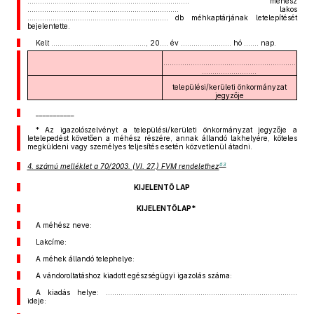
............................................................................. méhész
........................................................................ lakos
................................................................... db méhkaptárjának letelepítését
bejelentette.
Kelt ............................................., 20.... év ........................ hó ....... nap.
...............................................................
..........................
települési/kerületi önkormányzat
jegyzője
___________
* Az igazolószelvényt a települési/kerületi önkormányzat jegyzője a
letelepedést követően a méhész részére, annak állandó lakhelyére, köteles
megküldeni vagy személyes teljesítés esetén közvetlenül átadni.
63
4. számú melléklet a 70/2003. (VI. 27.) FVM rendelethez
KIJELENTŐ LAP
KIJELENTŐLAP*
A méhész neve:
Lakcíme:
A méhek állandó telephelye:
A vándoroltatáshoz kiadott egészségügyi igazolás száma:
A kiadás helye: ...........................................................................................
ideje: