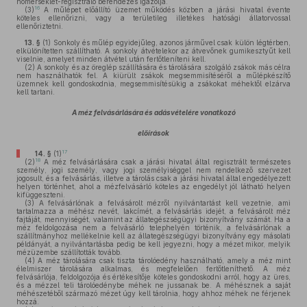
hőmérséklet-regisztráló berendezés igazolja.
16
(3)
A műlépet előállító üzemet működés közben a járási hivatal évente
köteles ellenőrizni, vagy a területileg illetékes hatósági állatorvossal
ellenőriztetni.
13. §
(1)
Sonkoly és műlép egyidejűleg, azonos járművel csak külön légtérben,
elkülönítetten szállítható. A sonkoly átvételekor az átvevőnek gumikesztyűt kell
viselnie, amelyet minden átvétel után fertőtleníteni kell.
(2)
A sonkoly és az öreglép szállítására és tárolására szolgáló zsákok más célra
nem használhatók fel. A kiürült zsákok megsemmisítéséről a műlépkészítő
üzemnek kell gondoskodnia, megsemmisítésükig a zsákokat méhektől elzárva
kell tartani.
A méz felvásárlására és adásvételére vonatkozó
előírások
17
14. §
(1)
18
(2)
A méz felvásárlására csak a járási hivatal által regisztrált természetes
személy, jogi személy, vagy jogi személyiséggel nem rendelkező szervezet
jogosult, és a felvásárlás, illetve a tárolás csak a járási hivatal által engedélyezett
helyen történhet, ahol a mézfelvásárló köteles az engedélyt jól látható helyen
kifüggeszteni.
(3)
A felvásárlónak a felvásárolt mézről nyilvántartást kell vezetnie, ami
tartalmazza a méhész nevét, lakcímét, a felvásárlás idejét, a felvásárolt méz
fajtáját, mennyiségét, valamint az állategészségügyi bizonyítvány számát. Ha a
méz feldolgozása nem a felvásárló telephelyén történik, a felvásárlónak a
szállítmányhoz mellékelnie kell az állategészségügyi bizonyítvány egy másolati
példányát, a nyilvántartásba pedig be kell jegyezni, hogy a mézet mikor, melyik
mézüzembe szállították tovább.
(4)
A méz tárolására csak tiszta tárolóedény használható, amely a méz mint
élelmiszer tárolására alkalmas, és megfelelően fertőtleníthető. A méz
felvásárlója, feldolgozója és értékesítője köteles gondoskodni arról, hogy az üres,
és a mézzel teli tárolóedénybe méhek ne jussanak be. A méhésznek a saját
méhészetéből származó mézet úgy kell tárolnia, hogy ahhoz méhek ne férjenek
hozzá.