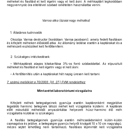
méheket és fiasítást el kell égetni vagy el kell ásni. A méhkaptárt legkorábban
negyvennyolc óra elteltével szabad ismételten használatba venni.
Varroa atka (ázsiai nagy méhatka)
1. Általános tudnivalók
Okozója: Varroa destructor (korábban: Varroa jacobsoni), amely fedett fiasításon
és kifejlett méheken élősködő atka. Az állomány leölése esetén a kaptárakat és a
méhészeti eszközöket kell fertőtleníteni.
2. Szükséges intézkedések:
– Méhkaptárak alapos kitakarítása 3%-os forró szódaoldattal. Az elpusztult
méheket és fiasítást el kell égetni vagy el kell ásni.
– A fertőtlenítés után a kaptárakat hét napig üresen kell tartani.
7. számú melléklet a 70/2003. (VI. 27.) FVM rendelethez
Mintavétel laboratóriumi vizsgálatra
Kifejlett méhek betegségeinek gyanúja esetén kaptáronként megjelölve
legalább harminc betegnek látszó méhet kell vizsgálatra küldeni. A kaptárak
előtt mászkáló méhekből anyazárkába helyezett húsz-harminc élő méh
vizsgálatra küldése is szükséges.
A fiasítás betegségeinek gyanúja esetén méhcsaládonként külön-külön
csomagolva és jelölve, a betegségre gyanús helyről kivágott 10 x 10 cm nagyságú,
mézes sejtet lehetőleg nem tartalmazó, fiasításos lépmintát kell vizsgálatra