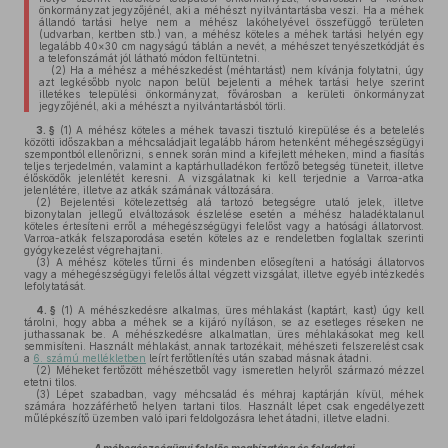
önkormányzat jegyzőjénél, aki a méhészt nyilvántartásba veszi. Ha a méhek
állandó tartási helye nem a méhész lakóhelyével összefüggő területen
(udvarban, kertben stb.) van, a méhész köteles a méhek tartási helyén egy
legalább 40×30 cm nagyságú táblán a nevét, a méhészet tenyészetkódját és
a telefonszámát jól látható módon feltüntetni.
(2)
Ha a méhész a méhészkedést (méhtartást) nem kívánja folytatni, úgy
azt legkésőbb nyolc napon belül bejelenti a méhek tartási helye szerint
illetékes települési önkormányzat, fővárosban a kerületi önkormányzat
jegyzőjénél, aki a méhészt a nyilvántartásból törli.
3. §
(1)
A méhész köteles a méhek tavaszi tisztuló kirepülése és a betelelés
közötti időszakban a méhcsaládjait legalább három hetenként méhegészségügyi
szempontból ellenőrizni, s ennek során mind a kifejlett méheken, mind a fiasítás
teljes terjedelmén, valamint a kaptárhulladékon fertőző betegség tüneteit, illetve
élősködők jelenlétét keresni. A vizsgálatnak ki kell terjednie a Varroa-atka
jelenlétére, illetve az atkák számának változására.
(2)
Bejelentési kötelezettség alá tartozó betegségre utaló jelek, illetve
bizonytalan jellegű elváltozások észlelése esetén a méhész haladéktalanul
köteles értesíteni erről a méhegészségügyi felelőst vagy a hatósági állatorvost.
Varroa-atkák felszaporodása esetén köteles az e rendeletben foglaltak szerinti
gyógykezelést végrehajtani.
(3)
A méhész köteles tűrni és mindenben elősegíteni a hatósági állatorvos
vagy a méhegészségügyi felelős által végzett vizsgálat, illetve egyéb intézkedés
lefolytatását.
4. §
(1)
A méhészkedésre alkalmas, üres méhlakást (kaptárt, kast) úgy kell
tárolni, hogy abba a méhek se a kijáró nyíláson, se az esetleges réseken ne
juthassanak be. A méhészkedésre alkalmatlan, üres méhlakásokat meg kell
semmisíteni. Használt méhlakást, annak tartozékait, méhészeti felszerelést csak
a
6. számú mellékletben
leírt fertőtlenítés után szabad másnak átadni.
(2)
Méheket fertőzött méhészetből vagy ismeretlen helyről származó mézzel
etetni tilos.
(3)
Lépet szabadban, vagy méhcsalád és méhraj kaptárján kívül, méhek
számára hozzáférhető helyen tartani tilos. Használt lépet csak engedélyezett
műlépkészítő üzemben való ipari feldolgozásra lehet átadni, illetve eladni.