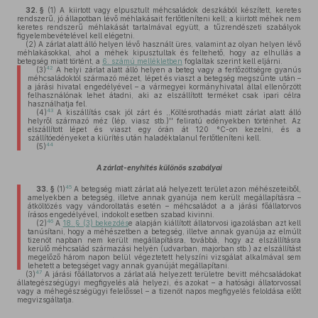
32. §
(1)
A kiirtott vagy elpusztult méhcsaládok deszkából készített, keretes
rendszerű, jó állapotban lévő méhlakásait fertőtleníteni kell; a kiirtott méhek nem
keretes rendszerű méhlakását tartalmával együtt, a tűzrendészeti szabályok
figyelembevételével kell elégetni.
(2)
A zárlat alatt álló helyen lévő használt üres, valamint az olyan helyen lévő
méhlakásokkal, ahol a méhek kipusztultak és feltehető, hogy az elhullás a
betegség miatt történt, a
6. számú mellékletben
foglaltak szerint kell eljárni.
42
(3)
A helyi zárlat alatt álló helyen a beteg vagy a fertőzöttségre gyanús
méhcsaládoktól származó mézet, lépet és viaszt a betegség megszűnte után –
a járási hivatal engedélyével – a vármegyei kormányhivatal által ellenőrzött
felhasználónak lehet átadni, aki az elszállított terméket csak ipari célra
használhatja fel.
43
(4)
A kiszállítás csak jól zárt és ,,Költésrothadás miatt zárlat alatt álló
helyről származó méz (lép, viasz stb.)'' feliratú edényekben történhet. Az
elszállított lépet és viaszt egy órán át 120 °C-on kezelni, és a
szállítóedényeket a kiürítés után haladéktalanul fertőtleníteni kell.
44
(5)
A zárlat-enyhítés különös szabályai
45
33. §
(1)
A betegség miatt zárlat alá helyezett terület azon méhészeteiből,
amelyekben a betegség, illetve annak gyanúja nem került megállapításra –
átköltözés vagy vándoroltatás esetén – méhcsaládot a a járási főállatorvos
írásos engedélyével, indokolt esetben szabad kivinni.
46
(2)
A
18. § (3) bekezdés
e alapján kiállított állatorvosi igazolásban azt kell
tanúsítani, hogy a méhészetben a betegség, illetve annak gyanúja az elmúlt
tizenöt napban nem került megállapításra, továbbá, hogy az elszállításra
kerülő méhcsalád származási helyén (udvarban, majorban stb.) az elszállítást
megelőző három napon belül végeztetett helyszíni vizsgálat alkalmával sem
lehetett a betegséget vagy annak gyanúját megállapítani.
47
(3)
A járási főállatorvos a zárlat alá helyezett területre bevitt méhcsaládokat
állategészségügyi megfigyelés alá helyezi, és azokat – a hatósági állatorvossal
vagy a méhegészségügyi felelőssel – a tizenöt napos megfigyelés feloldása előtt
megvizsgáltatja.