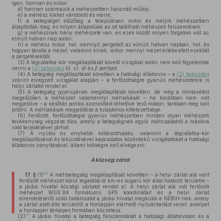
igen, honnan és mikor;
d)
honnan származik a méhészetben használt műlép;
e)
a méhész kikkel vándorolt és merre;
f)
a betegséget előzőleg a településen mikor és melyik méhészetben
állapították meg, és milyen állapotúak az ott található méhészeti felszerelések;
g)
a méhésznek hány méhészete van, és ezek között milyen forgalom volt az
elmúlt hatvan nap során;
h)
a méhész mikor, hol, mennyit pergetett az elmúlt hatvan napban, hol, és
hogyan tárolta a mézet, valamint kinek, mikor, mennyi mézet értékesített ezekből
a pergetésekből.
(3)
A légcsőatka-kór megállapítását követő vizsgálat során nem kell figyelembe
venni a
(2) bekezdés
b)
,
c)
,
d)
és
j)
pontjait.
(4)
A betegség megállapítását követően a hatósági állatorvos – a
(2) bekezdés
szerint elvégzett vizsgálat alapján – a fertőzöttségre gyanús méhészetekre is
helyi zárlatot rendel el.
(5)
A betegség gyanújának megállapítását követően, de még a mintavételt
megelőzően a méhészet valamennyi méhlakását – ha korábban nem volt
megjelölve – a későbbi pontos azonosítást lehetővé tevő módon, tartósan meg kell
jelölni. A méhlakások megjelölése a tulajdonos kötelezettsége.
(6)
Fertőzött, fertőzöttségre gyanús méhészetben minden olyan méhészeti
tevékenység végzése tilos, amely a betegségnek egyik méhcsaládról a másikra
való terjedésével járhat.
(7)
A nyúlós és enyhébb költésrothadás, valamint a légcsőatka-kór
megállapításával és leküzdésével kapcsolatos közérdekű vizsgálatokat a hatósági
állatorvos irányításával, állami költségre kell elvégezni.
A községi zárlat
20
17. §
(1)
A méhbetegség megállapítását követően – a helyi zárlat alá vont
fertőzött méhészet körül legalább öt km-es sugarú kör által határolt területre –
a járási hivatal községi zárlatot rendel el. A helyi zárlat alá volt fertőzött
méhészet WGS’84 formátumú GPS koordinátáit és a helyi zárlat
elrendeléséről szóló határozatot a járási hivatal megküldi a NÉBIH-nek, amely
a zárlat alatt álló területről a honlapján elérhető nyilvántartást vezet, amelyet
a honlapján térképes formában közzétesz.
21
(2)
A járási hivatal a betegség felszámolását a hatósági állatorvoson és a