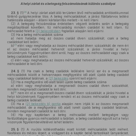
A helyi zárlat és a betegség felszámolásának különös szabályai
28
23. §
(1)
A helyi zárlat alatt álló területen lévő méhcsaládok antibiotikummal
történő gyógykezelése tilos. A beteg méhcsaládokat, a járási főállatorvos leölési
határozata alapján – állami kártalanítás mellett – ki kell irtani.
(2)
A betegség felszámolása érdekében végzett leöletés során a betegség
megállapítását követően, tíz méhcsaládig minden családot ki kell irtani, tíz
méhcsalád felett a
(3) bekezdésben
foglaltak alapján kell eljárni.
(3)
Ha a beteg méhcsaládok száma
a)
nem haladja meg az összes család ötven százalékát, csak a beteg
családokat kell leölni;
29
b)
eléri vagy meghaladja az összes méhcsalád ötven százalékát, de nem éri
el az összes méhcsalád hetvenöt százalékát, a járási hivatal a helyi
körülmények függvényében dönt arról, hogy az összes méhcsaládot vagy csak a
beteg családokat kell leölni;
c)
eléri vagy meghaladja az összes méhcsalád hetvenöt százalékát, az összes
méhcsaládot le kell ölni.
24. §
(1)
Ha csak a beteg családok leölésére kerül sor és a megmaradt
méhcsaládok között a hatvannapos megfigyelési idő alatt újabb beteg családot
vagy családokat találnak, a
(2) bekezdés
szerint kell eljárni.
(2)
Ha a megfigyelési idő alatt talált újabb beteg családok száma
a)
eléri vagy meghaladja a megmaradt összes család ötven százalékát,
minden megmaradt családot le kell ölni;
30
b)
nem éri el a megmaradt összes család ötven százalékát, a járási hivatal a
helyi körülmények függvényében rendeli el az összes méhcsalád vagy csak a
beteg családok leölését.
(3)
Ha a
(2) bekezdés b) pontja
alapján nem irtják ki az összes megmaradt
méhcsaládot, de a megfigyelési idő alatt ismét újabb beteg családot találnak,
minden megmaradt családot le kell ölni.
(4)
Ha egy kaptárban a beteg méhcsalád mellett betegségre vagy
fertőzöttségre gyanús méhcsaládot is találtak, a beteg családdal együtt azt a helyi
viszonyok figyelembevételével lehet leöletni.
25. §
(1)
A nyúlós költésrothadás miatt kiirtott méhcsaládok leölt méheit,
fiasításos és mézes lépeit, a virágport és a kaptár belső tartozékait (anyarácsot,