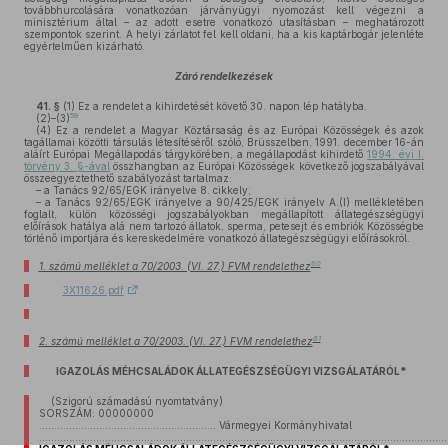
továbbhurcolására vonatkozóan járványügyi nyomozást kell végezni a
minisztérium által – az adott esetre vonatkozó utasításban – meghatározott
szempontok szerint. A helyi zárlatot fel kell oldani, ha a kis kaptárbogár jelenléte
egyértelműen kizárható.
Záró rendelkezések
41. §
(1)
Ez a rendelet a kihirdetését követő 30. napon lép hatályba.
59
(2)–(3)
(4)
Ez a rendelet a Magyar Köztársaság és az Európai Közösségek és azok
tagállamai közötti társulás létesítéséről szóló, Brüsszelben, 1991. december 16-án
aláírt Európai Megállapodás tárgykörében, a megállapodást kihirdető
1994. évi I.
törvény 3. §-ával
összhangban az Európai Közösségek következő jogszabályával
összeegyeztethető szabályozást tartalmaz:
– a Tanács 92/65/EGK irányelve 8. cikkely;
– a Tanács 92/65/EGK irányelve a 90/425/EGK irányelv A.(I) mellékletében
foglalt, külön közösségi jogszabályokban megállapított állategészségügyi
előírások hatálya alá nem tartozó állatok, sperma, petesejt és embriók Közösségbe
történő importjára és kereskedelmére vonatkozó állategészségügyi előírásokról.
60
1. számú melléklet a 70/2003. (VI. 27.) FVM rendelethez
3X11626.pdf
61
2. számú melléklet a 70/2003. (VI. 27.) FVM rendelethez
IGAZOLÁS MÉHCSALÁDOK ÁLLATEGÉSZSÉGÜGYI VIZSGÁLATÁRÓL*
(Szigorú számadású nyomtatvány)
SORSZÁM: 00000000
........................................................... Vármegyei Kormányhivatal
........................................................................................................................................