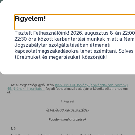
Nemzeti
Jogszabálytár
Figyelem!
70/2003. (VI. 27.) FVM rendelet
Tisztelt Felhasználóink! 2026. augusztus 8-án 22:00
22:30 óra között karbantartási munkák miatt a Nem
a méhállományok védelméről és a mézelő
Jogszabálytár szolgáltatásában átmeneti
méhek egyes betegségeinek megelőzéséről és
kapcsolatmegszakadásokra lehet számítani. Szíves
leküzdéséről
türelmüket és megértésüket köszönjük!
Hatályos: 2024. 01. 01. –
Az állategészségügyről szóló
1995. évi XCI. törvény (a továbbiakban: törvény)
45. §-ának 11. pontjában
foglalt felhatalmazás alapján a következőket rendelem
el:
I. Fejezet
ÁLTALÁNOS RENDELKEZÉSEK
Fogalommeghatározások
1. §