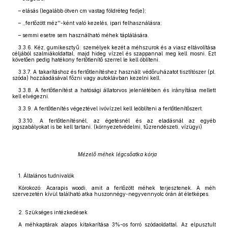
– elásás (legalább ötven cm vastag földréteg fedje);
– ,,fertőzött méz''-ként való kezelés, ipari felhasználásra;
– semmi esetre sem használható méhek táplálására.
3.3.6. Kéz, gumikesztyű: személyek kezét a méhszurok és a viasz eltávolítása
céljából szalmiákoldattal, majd hideg vízzel és szappannal meg kell mosni. Ezt
követően pedig hatékony fertőtlenítő szerrel le kell öblíteni.
3.3.7. A takarításhoz és fertőtlenítéshez használt védőruházatot tisztítószer (pl.
szóda) hozzáadásával főzni vagy autoklávban kezelni kell.
3.3.8. A fertőtlenítést a hatósági állatorvos jelenlétében és irányítása mellett
kell elvégezni.
3.3.9. A fertőtlenítés végeztével ivóvízzel kell leöblíteni a fertőtlenítőszert.
3.3.10. A fertőtlenítésnél, az égetésnél és az eladásnál az egyéb
jogszabályokat is be kell tartani. (környezetvédelmi, tűzrendészeti, vízügyi)
Mézelő méhek légcsőatka kórja
1. Általános tudnivalók
Kórokozó: Acarapis woodi, amit a fertőzött méhek terjesztenek. A méh
szervezetén kívül található atka huszonnégy-negyvennyolc órán át életképes.
2. Szükséges intézkedések
A méhkaptárak alapos kitakarítása 3%-os forró szódaoldattal. Az elpusztult