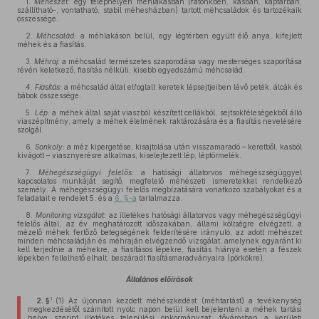
1.
Méhészet:
egy telephelyen méhlakásban (fatönkben, kasban, kaptárban,
szállítható-, vontatható, stabil méhesházban) tartott méhcsaládok és tartozékaik
összessége.
2.
Méhcsalád:
a méhlakáson belül, egy légtérben együtt élő anya, kifejlett
méhek és a fiasítás.
3.
Méhraj:
a méhcsalád természetes szaporodása vagy mesterséges szaporítása
révén keletkező, fiasítás nélküli, kisebb egyedszámú méhcsalád.
4.
Fiasítás:
a méhcsalád által elfoglalt keretek lépsejtjeiben lévő peték, álcák és
bábok összessége.
5.
Lép:
a méhek által saját viaszból készített cellákból, sejtsokféleségekből álló
viaszépítmény, amely a méhek élelmének raktározására és a fiasítás nevelésére
szolgál.
6.
Sonkoly:
a méz kipergetése, kisajtolása után visszamaradó – keretből, kasból
kivágott – viasznyerésre alkalmas, kiselejtezett lép, léptörmelék.
7.
Méhegészségügyi felelős:
a hatósági állatorvos méhegészségüggyel
kapcsolatos munkáját segítő, megfelelő méhészeti ismeretekkel rendelkező
személy. A méhegészségügyi felelős megbízatására vonatkozó szabályokat és a
feladatait e rendelet 5. és a
6. §-a
tartalmazza.
8.
Monitoring vizsgálat:
az illetékes hatósági állatorvos vagy méhegészségügyi
felelős által, az év meghatározott időszakában, állami költségre elvégzett, a
mézelő méhek fertőző betegségének felderítésére irányuló, az adott méhészet
minden méhcsaládján és méhraján elvégzendő vizsgálat, amelynek egyaránt ki
kell terjednie a méhekre, a fiasításos lépekre, fiasítás hiánya esetén a fészek
lépekben fellelhető elhalt, beszáradt fiasításmaradványaira (pörkökre).
Általános előírások
1
2. §
(1)
Az újonnan kezdett méhészkedést (méhtartást) a tevékenység
megkezdésétől számított nyolc napon belül kell bejelenteni a méhek tartási
helye szerint illetékes települési önkormányzat, fővárosban a kerületi