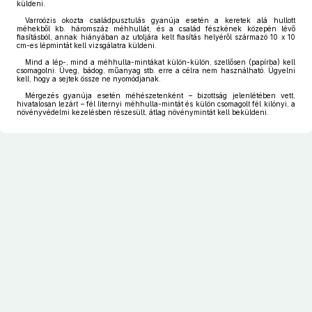
küldeni.
Varroózis okozta családpusztulás gyanúja esetén a keretek alá hullott
méhekből kb. háromszáz méhhullát, és a család fészkének közepén lévő
fiasításból, annak hiányában az utoljára kelt fiasítás helyéről származó 10 x 10
cm-es lépmintát kell vizsgálatra küldeni.
Mind a lép-, mind a méhhulla-mintákat külön-külön, szellősen (papírba) kell
csomagolni. Üveg, bádog, műanyag stb. erre a célra nem használható. Ügyelni
kell, hogy a sejtek össze ne nyomódjanak.
Mérgezés gyanúja esetén méhészetenként – bizottság jelenlétében vett,
hivatalosan lezárt – fél liternyi méhhulla-mintát és külön csomagolt fél kilónyi, a
növényvédelmi kezelésben részesült, átlag növénymintát kell beküldeni.