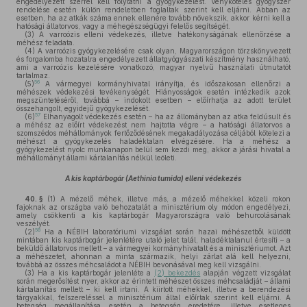
engedélyezett szerrel kell folytatni a gyógykezelést. Vényköteles gyógyszer
rendelése esetén külön rendeletben foglaltak szerint kell eljárni. Abban az
esetben, ha az atkák száma ennek ellenére tovább növekszik, akkor kérni kell a
hatósági állatorvos, vagy a méhegészségügyi felelős segítségét.
(3)
A varroózis elleni védekezés, illetve hatékonyságának ellenőrzése a
méhész feladata.
(4)
A varroózis gyógykezelésére csak olyan, Magyarországon törzskönyvezett
és forgalomba hozatalra engedélyezett állatgyógyászati készítmény használható,
ami a varroózis kezelésére vonatkozó, magyar nyelvű használati útmutatót
tartalmaz.
56
(5)
A vármegyei kormányhivatal irányítja, és időszakosan ellenőrzi a
méhészek védekezési tevékenységét. Hiányosságok esetén intézkedik azok
megszüntetéséről, továbbá – indokolt esetben – előírhatja az adott terület
összehangolt, egyidejű gyógykezelését.
57
(6)
Elhanyagolt védekezés esetén – ha az állományban az atka feldúsult és
a méhész az előírt védekezést nem hajtotta végre – a hatósági állatorvos a
szomszédos méhállományok fertőződésének megakadályozása céljából kötelezi a
méhészt a gyógykezelés haladéktalan elvégzésére. Ha a méhész a
gyógykezelést nyolc munkanapon belül sem kezdi meg, akkor a járási hivatal a
méhállományt állami kártalanítás nélkül leöleti.
A kis kaptárbogár (Aethinia tumida) elleni védekezés
40. §
(1)
A mézelő méhek, illetve más, a mézelő méhekkel közeli rokon
fajoknak az országba való behozatalát a minisztérium oly módon engedélyezi,
amely csökkenti a kis kaptárbogár Magyarországra való behurcolásának
veszélyét.
58
(2)
Ha a NÉBIH laboratóriumi vizsgálat során hazai méhészetből küldött
mintában kis kaptárbogár jelenlétére utaló jelet talál, haladéktalanul értesíti – a
beküldő állatorvos mellett – a vármegyei kormányhivatalt és a minisztériumot. Azt
a méhészetet, ahonnan a minta származik, helyi zárlat alá kell helyezni,
továbbá az összes méhcsaládot a NÉBIH bevonásával meg kell vizsgálni.
(3)
Ha a kis kaptárbogár jelenléte a
(2) bekezdés
alapján végzett vizsgálat
során megerősítést nyer, akkor az érintett méhészet összes méhcsaládját – állami
kártalanítás mellett – ki kell irtani. A kiirtott méhekkel, illetve a berendezési
tárgyakkal, felszereléssel a minisztérium által előírtak szerint kell eljárni. A
betegség megállapítása esetén a betegség eredetére, illetve esetleges