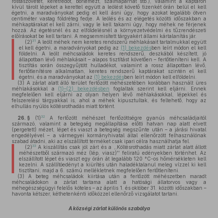
rostaszövetet, keretfedőt, bőrlemezt, szalmapárnát stb.), valamint a kaptáron
kívül tárolt lépeket a kerettel együtt a leölést követő tizenkét órán belül el kell
égetni, a maradványokat pedig el kell ásni úgy, hogy azokat legalább ötven
centiméter vastag földréteg fedje. A leölés és az elégetés közötti időszakban a
méhkaptárakat el kell zárni, vagy le kell takarni úgy, hogy méhek ne férjenek
hozzá. Az égetésnél és az elföldelésnél a környezetvédelmi és tűzrendészeti
előírásokat be kell tartani. A megsemmisített tárgyakért állami kártalanítás jár.
31
(2)
A leölt méhek nem keretes rendszerű méhlakásait tartalmukkal együtt
el kell égetni, a maradványokat pedig az
(1) bekezdés
ben leírt módon el kell
földelni. A leölt méhcsaládok keretes rendszerű, deszkából készített, jó
állapotban lévő méhlakásait – alapos tisztítást követően – fertőtleníteni kell. A
tisztítás során összegyűjtött hulladékot, valamint a rossz állapotban lévő,
fertőtlenítésre alkalmatlan, keretes rendszerű kaptárakat szintén el kell
égetni, és a maradványokat az
(1) bekezdés
ben leírt módon kell elföldelni.
(3)
A zárlat alatt álló terület fertőzött méhészetében korábban használt üres
méhlakásokkal a
(1)–(2) bekezdésben
foglaltak szerint kell eljárni. Ennek
megfelelően kell eljárni az olyan helyen lévő méhlakásokkal, lépekkel és
felszerelési tárgyakkal is, ahol a méhek kipusztultak, és feltehető, hogy az
elhullás nyúlós költésrothadás miatt történt.
32
26. §
(1)
A fertőzött méhészet fertőzöttségre gyanús méhcsaládjaitól
származó, valamint a betegség megállapítása előtti hatvan nap alatt elvett
(pergetett) mézet, lépet és viaszt a betegség megszűnte után – a járási hivatal
engedélyével – a vármegyei kormányhivatal által ellenőrzött felhasználónak
szabad átadni, aki az elszállított terméket csak ipari célra használhatja fel.
33
(2)
A kiszállítás csak jól zárt és a ,,Költésrothadás miatt zárlat alatt állott
méhészetből származó méz (lép, viasz)'' feliratú edényekben történhet. Az
elszállított lépet és viaszt egy órán át legalább 120 °C-os hőmérsékleten kell
kezelni. A szállítóedényt a kiürítés után haladéktalanul meleg vízzel ki kell
tisztítani, majd a 6. számú mellékletnek megfelelően fertőtleníteni.
(3)
A beteg méhcsaládok kiirtása után a fertőzött méhészetben maradt
méhcsaládokon a zárlat tartama alatt a hatósági állatorvos vagy a
méhegészségügyi felelős köteles – az április 1. és október 31. közötti időszakban –
havonta kétszer, kéthetenkénti időközzel ellenőrző vizsgálatot tartani.
A községi zárlat különös szabálya