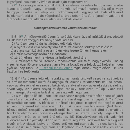
jegyzőjénél vezetett nyilvántartás alapján megszervezni.
14
(2)
Az országhatártól számított tíz kilométeres körzeten belül, a szomszédos
állam területéről, vagy ismeretlen helyről származó méhrajt észlelője vagy
befogója köteles a települési önkormányzat jegyzőjénél haladéktalanul
bejelenteni, aki a kiirtás végrehajtása érdekében értesíti a járási hivatalt, aki
elrendeli a méhraj állami kártalanítás nélküli leölését.
A műlépkészítő üzemre vonatkozó előírások
15
11. §
(1)
A műlépkészítő üzem (a továbbiakban: üzem) működési engedélyét
az illetékes vármegyei kormányhivatal adja ki.
(2)
Az üzemben külön helyiséget kell kialakítani:
a)
a nyers viasz és a sonkoly tárolására, valamint a sonkoly préselésére;
b)
a viasz sterilizálására és a műlép készítésére (öntés, hengerelés);
c)
a műlép csomagolására és kiadására;
d)
zárt (méhmentes) helyiséget a hulladék tárolására.
(3)
A műlépet előállító üzemnek rendelkeznie kell saját, nagynyomású, meleg
vizes fertőtlenítő berendezéssel, amellyel a fogadó és a feldolgozó helyet minden
gyártási nap után – a
6. számú mellékletben
foglaltaknak megfelelően – ki kell
tisztítani és fertőtleníteni.
12. §
(1)
Az üzemeltetőnek naprakész nyilvántartást kell vezetnie az átvett és
az értékesített termékekről és anyagokról, aminek tartalmaznia kell az átadó-
vagy az átvevő méhész nevét; lakcímét; az átvétel vagy az értékesítés idejét; az
átvett vagy az eladott anyag fajtáját (sonkoly, fedelezés, műlép, viasz stb.)
mennyiségét. A nyilvántartást három évig kell megőrizni.
(2)
A műlépet előállító üzem köteles a viasz megbízható fertőtlenítése céljából
olyan berendezést üzemeltetni, amely a viaszt egy órán át legalább 112 °C-os
hőmérsékleten tartja. A hőfok és a hőhatás idejének megtartását kifogástalanul
működő műszerekkel ellenőrizni kell. A viasz sterilizálására (fertőtlenítő
hőkezelésére) szolgáló, viaszfertőtlenítő berendezést el kell látni automatikus
hőfokszabályozó és hőmérséklet-regisztráló műszerrel, amely legalább öt
percenként mér, és a mért értékeket az idő függvényében rögzíti, valamint
ellenőrzéskor kinyomtatja. Az öníró műszerrel regisztrált adatokat három évig kell
megőrizni. A viaszt, illetve a műlépet értékesíteni csak abban az esetben lehet,
ha a viaszt minimum egy órán át, legalább 112 °C-on hőkezelték és ezt a