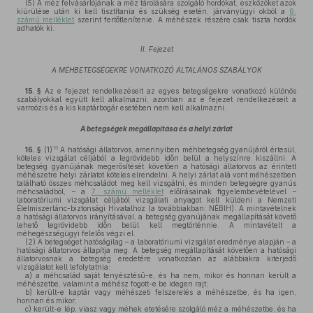
(5)
A méz felvásárlójának a méz tárolására szolgáló hordókat, eszközöket azok
kiürülése után ki kell tisztítania és szükség esetén, járványügyi okból a
6.
számú melléklet
szerint fertőtlenítenie. A méhészek részére csak tiszta hordók
adhatók ki.
II. Fejezet
A MÉHBETEGSÉGEKRE VONATKOZÓ ÁLTALÁNOS SZABÁLYOK
15. §
Az e fejezet rendelkezéseit az egyes betegségekre vonatkozó különös
szabályokkal együtt kell alkalmazni, azonban az e fejezet rendelkezéseit a
varroózis és a kis kaptárbogár esetében nem kell alkalmazni.
A betegségek megállapítása és a helyi zárlat
19
16. §
(1)
A hatósági állatorvos, amennyiben méhbetegség gyanújáról értesül,
köteles vizsgálat céljából a legrövidebb időn belül a helyszínre kiszállni. A
betegség gyanújának megerősítését követően a hatósági állatorvos az érintett
méhészetre helyi zárlatot köteles elrendelni. A helyi zárlat alá vont méhészetben
található összes méhcsaládot meg kell vizsgálni, és minden betegségre gyanús
méhcsaládból, – a
7. számú melléklet
előírásainak figyelembevételével –
laboratóriumi vizsgálat céljából vizsgálati anyagot kell küldeni a Nemzeti
Élelmiszerlánc-biztonsági Hivatalhoz (a továbbiakban: NÉBIH). A mintavételnek
a hatósági állatorvos irányításával, a betegség gyanújának megállapítását követő
lehető legrövidebb időn belül kell megtörténnie. A mintavételt a
méhegészségügyi felelős végzi el.
(2)
A betegséget hatóságilag – a laboratóriumi vizsgálat eredménye alapján – a
hatósági állatorvos állapítja meg. A betegség megállapítását követően a hatósági
állatorvosnak a betegség eredetére vonatkozóan az alábbiakra kiterjedő
vizsgálatot kell lefolytatnia:
a)
a méhcsalád saját tenyésztésű-e, és ha nem, mikor és honnan került a
méhészetbe, valamint a méhész fogott-e be idegen rajt;
b)
került-e kaptár vagy méhészeti felszerelés a méhészetbe, és ha igen,
honnan és mikor;
c)
került-e lép, viasz vagy méhek etetésére szolgáló méz a méhészetbe, és ha