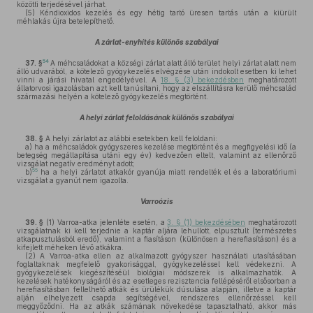
közötti terjedésével járhat.
(5)
Kéndioxidos kezelés és egy hétig tartó üresen tartás után a kiürült
méhlakás újra betelepíthető.
A zárlat-enyhítés különös szabályai
54
37. §
A méhcsaládokat a községi zárlat alatt álló terület helyi zárlat alatt nem
álló udvarából, a kötelező gyógykezelés elvégzése után indokolt esetben ki lehet
vinni a járási hivatal engedélyével. A
18. § (3) bekezdésben
meghatározott
állatorvosi igazolásban azt kell tanúsítani, hogy az elszállításra kerülő méhcsalád
származási helyén a kötelező gyógykezelés megtörtént.
A helyi zárlat feloldásának különös szabályai
38. §
A helyi zárlatot az alábbi esetekben kell feloldani:
a)
ha a méhcsaládok gyógyszeres kezelése megtörtént és a megfigyelési idő (a
betegség megállapítása utáni egy év) kedvezően eltelt, valamint az ellenőrző
vizsgálat negatív eredményt adott;
55
b)
ha a helyi zárlatot atkakór gyanúja miatt rendelték el és a laboratóriumi
vizsgálat a gyanút nem igazolta.
Varroózis
39. §
(1)
Varroa-atka jelenléte esetén, a
3. § (1) bekezdésében
meghatározott
vizsgálatnak ki kell terjednie a kaptár aljára lehullott, elpusztult (természetes
atkapusztulásból eredő), valamint a fiasításon (különösen a herefiasításon) és a
kifejlett méheken lévő atkákra.
(2)
A Varroa-atka ellen az alkalmazott gyógyszer használati utasításában
foglaltaknak megfelelő gyakorisággal, gyógykezeléssel kell védekezni. A
gyógykezelések kiegészítéséül biológiai módszerek is alkalmazhatók. A
kezelések hatékonyságáról és az esetleges rezisztencia fellépéséről elsősorban a
herefiasításban fellelhető atkák és ürülékük dúsulása alapján, illetve a kaptár
alján elhelyezett csapda segítségével, rendszeres ellenőrzéssel kell
meggyőződni. Ha az atkák számának növekedése tapasztalható, akkor más