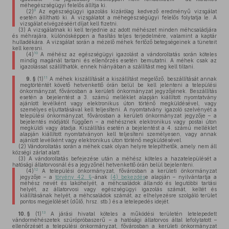
méhegészségügyi felelős állítja ki.
9
(2)
Az egészségügyi igazolás kizárólag kedvező eredményű vizsgálat
esetén állítható ki. A vizsgálatot a méhegészségügyi felelős folytatja le. A
vizsgálat elvégzéséért díjat kell fizetni.
(3)
A vizsgálatnak ki kell terjednie az adott méhészet minden méhcsaládjára
és méhrajára, különösképpen a fiasítás teljes terjedelmére, valamint a kaptár
hulladékára. A vizsgálat során a mézelő méhek fertőző betegségeinek a tüneteit
kell keresni.
10
(4)
A méhész az egészségügyi igazolást a vándoroltatás során köteles
mindig magánál tartani és ellenőrzés esetén bemutatni. A méhek csak az
igazolással szállíthatók, ennek hiányában a szállítást meg kell tiltani.
11
9. §
(1)
A méhek kiszállítását a kiszállítást megelőző, beszállítását annak
megtörténtét követő hetvenkettő órán belül be kell jelenteni a települési
önkormányzat, fővárosban a kerületi önkormányzat jegyzőjének. Beszállítás
esetén a bejelentést a 3. számú melléklet alapján kiállított nyomtatvány
ajánlott levélként vagy elektronikus úton történő megküldésével, vagy
személyes eljuttatásával kell teljesíteni. A nyomtatvány igazoló szelvényét a
települési önkormányzat, fővárosban a kerületi önkormányzat jegyzője – a
bejelentés módjától függően – a méhésznek elektronikus vagy postai úton
megküldi vagy átadja. Kiszállítás esetén a bejelentést a 4. számú melléklet
alapján kiállított nyomtatványon kell teljesíteni személyesen, vagy annak
ajánlott levélként vagy elektronikus úton történő megküldésével.
(2)
Vándoroltatás során a méhek csak olyan helyre telepíthetők, amely nem áll
községi zárlat alatt.
(3)
A vándoroltatás befejezése után a méhész köteles a hazatelepülését a
hatósági állatorvosnál és a jegyzőnél hetvenkettő órán belül bejelenteni.
12
(4)
A települési önkormányzat, fővárosban a kerületi önkormányzat
jegyzője – a
törvény 42. §
-ának
(4) bekezdés
e alapján – nyilvántartja a
méhész nevét és lakóhelyét, a méhcsaládok állandó és legutóbbi tartási
helyét, az állatorvosi vagy egészségügyi igazolás számát, keltét és
kiállításának helyét, a méhcsaládok számát, az elhelyezésre szolgáló terület
pontos megjelölését (dűlő, hrsz. stb.) és a letelepedés idejét.
13
10. §
(1)
A járási hivatal köteles a működési területén letelepedett
vándorméhészetek szúrópróbaszerű – a hatósági állatorvos által lefolytatott –
ellenőrzését a települési önkormányzat, fővárosban a kerületi önkormányzat