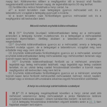
napig tart. Költésmentes időben a megfigyelési idő a tavaszi első fiasítás
megjelenésétől számított hatvan napig, de legkésőbb április 30-áig tarthat.
(3)
Fertőtlenítés nélkül feloldható a helyi zárlat, ha
37
a)
a lezárt területen csak betegségre gyanús méhcsalád volt, és a
laboratóriumi vizsgálat a betegség gyanúját is kizárta;
b)
a lezárt területen csak fertőzöttségre gyanús méhcsalád volt, és a
megfigyelési idő kedvezően letelt.
Mézelő méhek enyhébb költésrothadása
38
30. §
(1)
Enyhébb (európai) költésrothadásban beteg az a méhcsalád,
amelyben a betegség tünetei mutatkoznak, és a betegséget a méhcsaládból
származó lépmintában, illetőleg álcában a laboratóriumi vizsgálat is
megerősítette.
39
(2)
Enyhébb költésrothadásra gyanús az a méhcsalád, amely a betegség
tüneteit mutatja ugyan, de a betegséget a laboratóriumi vizsgálat még nem
erősítette meg vagy nem zárta ki.
(3)
Enyhébb költésrothadás fertőzöttségére gyanús az a méhcsalád, amelyet
enyhébb költésrothadásban beteg méhcsaláddal egy méhészetben tartanak vagy
tizenöt napon belül tartottak.
40
(4)
Enyhébb költésrothadással fertőzött az a méhészet, amelyben
legalább egy beteg méhcsalád található, vagy legalább egy beteg családot
tartottak, és az utolsó beteg család felszámolását követően a tizenöt napos
megfigyelési idő kedvezően még nem telt le.
(5)
Enyhébb költésrothadás fertőzöttségére gyanús az a méhészet, amelybe
tizenöt napon belül fertőzött méhészetből méhcsaládot, méhrajt, mézet, kaptárt,
műlépet vagy a kórokozó áthurcolására alkalmas egyéb felszerelést szállítottak.
A helyi és a községi zárlat különös szabályai
41
31. §
(1)
A betegség megállapítását követően a helyi zárlat alatt álló
méhészet valamennyi beteg méhcsaládját a járási főállatorvos leölésre
vonatkozó határozata alapján – állami kártalanítás mellett – le kell ölni.
(2)
A betegség felszámolása érdekében végzett leöletés során a
23. §
-ban
foglaltak alapján kell eljárni.