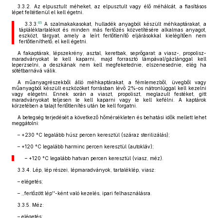
3.3.2. Az elpusztult méheket, az elpusztult vagy élő méhálcát, a fiasításos
lépet feltétlenül el kell égetni.
65
3.3.3.
A szalmakakasokat, hulladék anyagból készült méhkaptárakat, a
tápláléktartalékot és minden más fertőzés közvetítésére alkalmas anyagot,
eszközt, tárgyat, amely a leírt fertőtlenítő eljárásokkal kielégítően nem
fertőtleníthető, el kell égetni.
A fakaptárak, lépszekrény, asztal, keretbak, seprőgarat: a viasz-, propolisz-
maradványokat le kell kaparni, majd forrasztó lámpával/gázlánggal kell
leperzselni, a deszkának nem kell megfeketednie, elszenesednie, elég ha
sötétbarnává válik.
A műanyagrészekből álló méhkaptárakat, a fémlemezből, üvegből vagy
műanyagból készült eszközöket forrásban lévő 2%-os nátronlúggal kell kezelni
vagy elégetni. Ennek során a viaszt, propoliszt, meglazult festéket, gitt
maradványokat teljesen le kell kaparni vagy le kell kefélni. A kaptárok
körzetében a talajt fertőtlenítés után be kell forgatni.
A betegség terjedését a következő hőmérsékleten és behatási idők mellett lehet
meggátolni:
– +230 °C legalább húsz percen keresztül (száraz sterilizálás);
– +120 °C legalább harminc percen keresztül (autokláv);
– +120 °C legalább hatvan percen keresztül (viasz, méz).
3.3.4. Lép, lép részei, lépmaradványok, tartaléklép, viasz:
– elégetés;
– ,,fertőzött lép''-ként való kezelés, ipari felhasználásra.
3.3.5. Méz:
– elégetés;