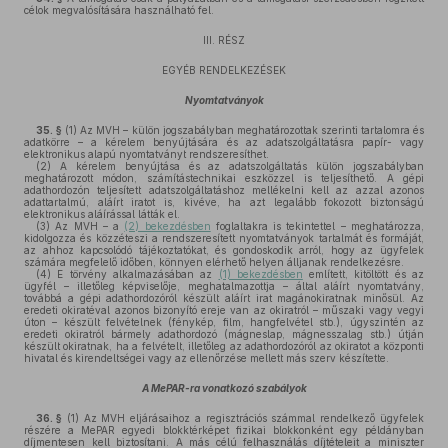
célok megvalósítására használható fel.
III. RÉSZ
EGYÉB RENDELKEZÉSEK
Nyomtatványok
35. §
(1)
Az MVH – külön jogszabályban meghatározottak szerinti tartalomra és
adatkörre – a kérelem benyújtására és az adatszolgáltatásra papír- vagy
elektronikus alapú nyomtatványt rendszeresíthet.
(2)
A kérelem benyújtása és az adatszolgáltatás külön jogszabályban
meghatározott módon, számítástechnikai eszközzel is teljesíthető. A gépi
adathordozón teljesített adatszolgáltatáshoz mellékelni kell az azzal azonos
adattartalmú, aláírt iratot is, kivéve, ha azt legalább fokozott biztonságú
elektronikus aláírással látták el.
(3)
Az MVH – a
(2) bekezdésben
foglaltakra is tekintettel – meghatározza,
kidolgozza és közzéteszi a rendszeresített nyomtatványok tartalmát és formáját,
az ahhoz kapcsolódó tájékoztatókat, és gondoskodik arról, hogy az ügyfelek
számára megfelelő időben, könnyen elérhető helyen álljanak rendelkezésre.
(4)
E törvény alkalmazásában az
(1) bekezdésben
említett, kitöltött és az
ügyfél – illetőleg képviselője, meghatalmazottja – által aláírt nyomtatvány,
továbbá a gépi adathordozóról készült aláírt irat magánokiratnak minősül. Az
eredeti okiratéval azonos bizonyító ereje van az okiratról – műszaki vagy vegyi
úton – készült felvételnek (fénykép, film, hangfelvétel stb.), úgyszintén az
eredeti okiratról bármely adathordozó (mágneslap, mágnesszalag stb.) útján
készült okiratnak, ha a felvételt, illetőleg az adathordozóról az okiratot a központi
hivatal és kirendeltségei vagy az ellenőrzése mellett más szerv készítette.
A MePAR-ra vonatkozó szabályok
36. §
(1)
Az MVH eljárásaihoz a regisztrációs számmal rendelkező ügyfelek
részére a MePAR egyedi blokktérképet fizikai blokkonként egy példányban
díjmentesen kell biztosítani. A más célú felhasználás díjtételeit a miniszter