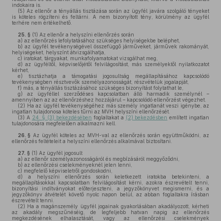
indokaira is.
(5)
Az ellenőr a tényállás tisztázása során az ügyfél javára szolgáló tényeket
is köteles rögzíteni és feltárni. A nem bizonyított tény, körülmény az ügyfél
terhére nem értékelhető.
25. §
(1)
Az ellenőr a helyszíni ellenőrzés során
a)
az ellenőrzés lefolytatásához szükséges helyiségekbe beléphet,
b)
az ügyfél tevékenységével összefüggő járműveket, járművek rakományát,
helyiségeket, helyszínt átvizsgálhatja,
c)
iratokat, tárgyakat, munkafolyamatokat vizsgálhat meg,
d)
az ügyféltől, képviselőjétől felvilágosítást, más személyektől nyilatkozatot
kérhet,
e)
tisztázhatja a támogatási jogosultság megállapításához kapcsolódó
tevékenységben résztvevők személyazonosságát, részvételük jogalapját,
f)
más, a tényállás tisztázásához szükséges bizonyítást folytathat le,
g)
az ügyféllel szerződéses kapcsolatban álló harmadik személynél –
amennyiben az az ellenőrzéshez hozzájárul – kapcsolódó ellenőrzést végezhet.
(2)
Ha az ügyfél tevékenységéhez más személy ingatlanát veszi igénybe, az
ingatlan tulajdonosa köteles tűrni az MVH helyszíni ellenőrzését.
(3)
A
24. § (3) bekezdésében
foglaltakat a
(2) bekezdésben
említett ingatlan
tulajdonosára megfelelően alkalmazni kell.
26. §
Az ügyfél köteles az MVH-val az ellenőrzés során együttműködni, az
ellenőrzés feltételeit a helyszíni ellenőrzés alkalmával biztosítani.
27. §
(1)
Az ügyfél jogosult
a)
az ellenőr személyazonosságáról és megbízásáról meggyőződni,
b)
az ellenőrzési cselekményeknél jelen lenni,
c)
megfelelő képviseletről gondoskodni,
d)
a helyszíni ellenőrzés során keletkezett iratokba betekinteni, a
megállapításokkal kapcsolatban felvilágosítást kérni, azokra észrevételt tenni,
bizonyítási indítványokat előterjeszteni, a jegyzőkönyvet megismerni, és a
jegyzőkönyv átvételét követő nyolc napon belül, az abban foglaltakra írásban
észrevételt tenni.
(2)
Ha a magánszemély ügyfél jogainak gyakorlásában akadályozott, kérheti
az akadály megszűnéséig, de legfeljebb hatvan napig az ellenőrzés
megkezdésének elhalasztását, vagy az ellenőrzési cselekmények