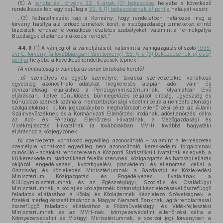
(5)
A
rendtartási törvény 32. §-ának (3) bekezdése
helyébe a következő
rendelkezés lép, egyidejűleg a
32. § (1) bekezdésének
b)
pontja
hatályát veszti:
,,(3) Felhatalmazást kap a Kormány, hogy rendeletben határozza meg a
törvény hatálya alá tartozó termékek körét, a mezőgazdasági termékeket érintő
biztosíték rendszerre vonatkozó részletes szabályokat, valamint a Termékpálya
Bizottságok általános működési rendjét.''
44. §
(1)
A vámjogról, a vámeljárásról, valamint a vámigazgatásról szóló
1995.
évi C. törvény (a továbbiakban: Vám törvény) 155. §-a (3) bekezdésének
a)
és
b)
pontjai
helyébe a következő rendelkezések lépnek:
(A vámhatóság a vámeljárás során birtokába kerülő)
,,
a)
személyes és egyéb személyre, továbbá szervezetekre vonatkozó
egyedileg azonosítható adatokat megkeresés alapján adó-, vám- és
devizahatósági eljáráshoz a Pénzügyminisztériumnak, folyamatban lévő
eljárásban, illetve bűnüldözés, bűnmegelőzés céljából bíróság, ügyészség és
bűnüldöző szervek számára, nemzetbiztonsági védelmi célra a nemzetbiztonsági
szolgálatoknak, külön jogszabályban meghatározott ellenőrzési célra az Állami
Számvevőszéknek és a Kormányzati Ellenőrzési Irodának, adóellenőrzési célra
az Adó- és Pénzügyi Ellenőrzési Hivatalnak, a Mezőgazdasági és
Vidékfejlesztési Hivatalnak (a továbbiakban: MVH), továbbá hagyatéki
eljáráshoz a közjegyzőnek;
b)
szervezetre vonatkozó egyedileg azonosítható – valamint a természetes
személyre vonatkozó egyedileg nem azonosítható, kereskedelmi forgalomnak
minősülő – adatokat rendszeresen a Központi Statisztikai Hivatalnak és egyéb, a
külkereskedelmi statisztikáért felelős szervnek, közigazgatási és hatósági eljárás
céljából, engedélyezési, kvótafigyelési, piacvédelmi és ellenőrzési céllal a
Gazdasági és Közlekedési Minisztériumnak, a Gazdasági és Közlekedési
Minisztérium Közigazgatási és Engedélyezési Hivatalának, a
Külügyminisztériumnak és az Egészségügyi, Szociális és Családügyi
Minisztériumnak, a kőolaj és kőolajtermék biztonsági készletezésével összefüggő
feladatok ellátásához a Kőolaj és Kőolajtermék Készletező Szövetségnek, a
fizetési mérleg összeállításához a Magyar Nemzeti Banknak, agrárrendtartással
összefüggő feladatok ellátásához a Földművelésügyi és Vidékfejlesztési
Minisztériumnak és az MVH-nak, környezetvédelmi ellenőrzési célra a
Környezetvédelmi és Vízügyi Minisztériumnak, a szerzői jogi törvényben a