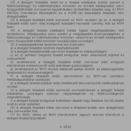
(2)
A delegált feladatok körét és a feladat ellátására kijelölt szervet a
földművelésügyi és vidékfejlesztési miniszter az érintett költségvetési szerv
felügyeletét ellátó miniszterrel egyetértésben rendeletben állapítja meg. Az MVH
EMOGA Orientációs Részlegével és a HOPE-val kapcsolatos feladatai nem
delegálhatóak.
(3)
A delegált feladatot ellátó szervezet az MVH nevében jár el. A delegált
feladatot ellátó szerv által elvégzett feladatért harmadik személy felé az MVH
felel.
(4)
A delegált feladat ellátásáról írásba foglalt megállapodásban kell
rendelkezni. Költségvetési szerv esetén a megállapodás érvényességéhez a
földművelésügyi és vidékfejlesztési miniszter, valamint az érintett költségvetési
szerv felügyeletét ellátó miniszter hozzájárulása szükséges.
(5)
A megállapodásnak tartalmaznia kell különösen:
a)
a delegált feladatok körének meghatározását,
b)
a delegált feladatot ellátó szervezet feladatait és kötelezettségeit,
c)
az
a)
pontban megjelölt feladat elvégzése során alkalmazott eljárást és
módszereket,
d)
rendelkezést a delegált feladatot ellátó szervezet által elvégzett
ellenőrzések eredményeiről szóló jelentések gyakoriságáról,
e)
rendelkezést az MVH részére átadandó adatok köréről, az adatszolgáltatás
tartalmáról és rendszerességéről,
f)
a delegált feladatot ellátó szervezetnek az MVH-val szembeni
felelősségvállalása szabályait,
g)
a delegált feladat ellátása során keletkezett dokumentumok irattározásának
rendjét,
h)
a delegált feladatot ellátó szervezet munkatársainak a delegált feladat
ellátásához szükséges szakmai végzettségének és felkészültségének
meghatározását,
i)
a delegált feladat elvégzése érdekében átadott vagy átadásra kerülő adatok
körét és azok védelmét.
(6)
A delegált feladatot ellátó szervezet a feladatot tovább nem delegálhatja
más szervezetek felé.
(7)
Az MVH, illetve az MVH ellenőrzésére jogosult szervek ellenőrzik a
delegált feladat teljesítését.
II. RÉSZ