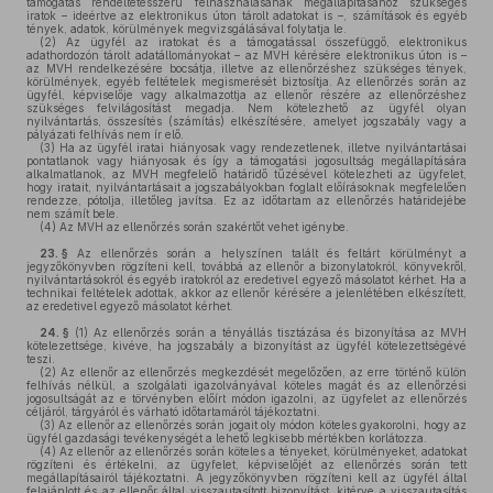
támogatás rendeltetésszerű felhasználásának megállapításához szükséges
iratok – ideértve az elektronikus úton tárolt adatokat is –, számítások és egyéb
tények, adatok, körülmények megvizsgálásával folytatja le.
(2)
Az ügyfél az iratokat és a támogatással összefüggő, elektronikus
adathordozón tárolt adatállományokat – az MVH kérésére elektronikus úton is –
az MVH rendelkezésére bocsátja, illetve az ellenőrzéshez szükséges tények,
körülmények, egyéb feltételek megismerését biztosítja. Az ellenőrzés során az
ügyfél, képviselője vagy alkalmazottja az ellenőr részére az ellenőrzéshez
szükséges felvilágosítást megadja. Nem kötelezhető az ügyfél olyan
nyilvántartás, összesítés (számítás) elkészítésére, amelyet jogszabály vagy a
pályázati felhívás nem ír elő.
(3)
Ha az ügyfél iratai hiányosak vagy rendezetlenek, illetve nyilvántartásai
pontatlanok vagy hiányosak és így a támogatási jogosultság megállapítására
alkalmatlanok, az MVH megfelelő határidő tűzésével kötelezheti az ügyfelet,
hogy iratait, nyilvántartásait a jogszabályokban foglalt előírásoknak megfelelően
rendezze, pótolja, illetőleg javítsa. Ez az időtartam az ellenőrzés határidejébe
nem számít bele.
(4)
Az MVH az ellenőrzés során szakértőt vehet igénybe.
23. §
Az ellenőrzés során a helyszínen talált és feltárt körülményt a
jegyzőkönyvben rögzíteni kell, továbbá az ellenőr a bizonylatokról, könyvekről,
nyilvántartásokról és egyéb iratokról az eredetivel egyező másolatot kérhet. Ha a
technikai feltételek adottak, akkor az ellenőr kérésére a jelenlétében elkészített,
az eredetivel egyező másolatot kérhet.
24. §
(1)
Az ellenőrzés során a tényállás tisztázása és bizonyítása az MVH
kötelezettsége, kivéve, ha jogszabály a bizonyítást az ügyfél kötelezettségévé
teszi.
(2)
Az ellenőr az ellenőrzés megkezdését megelőzően, az erre történő külön
felhívás nélkül, a szolgálati igazolványával köteles magát és az ellenőrzési
jogosultságát az e törvényben előírt módon igazolni, az ügyfelet az ellenőrzés
céljáról, tárgyáról és várható időtartamáról tájékoztatni.
(3)
Az ellenőr az ellenőrzés során jogait oly módon köteles gyakorolni, hogy az
ügyfél gazdasági tevékenységét a lehető legkisebb mértékben korlátozza.
(4)
Az ellenőr az ellenőrzés során köteles a tényeket, körülményeket, adatokat
rögzíteni és értékelni, az ügyfelet, képviselőjét az ellenőrzés során tett
megállapításairól tájékoztatni. A jegyzőkönyvben rögzíteni kell az ügyfél által
felajánlott és az ellenőr által visszautasított bizonyítást, kitérve a visszautasítás