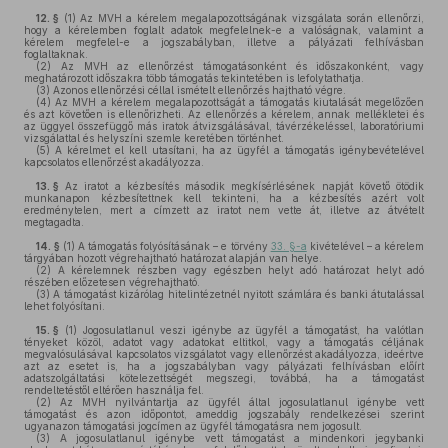
12. §
(1)
Az MVH a kérelem megalapozottságának vizsgálata során ellenőrzi,
hogy a kérelemben foglalt adatok megfelelnek-e a valóságnak, valamint a
kérelem megfelel-e a jogszabályban, illetve a pályázati felhívásban
foglaltaknak.
(2)
Az MVH az ellenőrzést támogatásonként és időszakonként, vagy
meghatározott időszakra több támogatás tekintetében is lefolytathatja.
(3)
Azonos ellenőrzési céllal ismételt ellenőrzés hajtható végre.
(4)
Az MVH a kérelem megalapozottságát a támogatás kiutalását megelőzően
és azt követően is ellenőrizheti. Az ellenőrzés a kérelem, annak mellékletei és
az üggyel összefüggő más iratok átvizsgálásával, távérzékeléssel, laboratóriumi
vizsgálattal és helyszíni szemle keretében történhet.
(5)
A kérelmet el kell utasítani, ha az ügyfél a támogatás igénybevételével
kapcsolatos ellenőrzést akadályozza.
13. §
Az iratot a kézbesítés második megkísérlésének napját követő ötödik
munkanapon kézbesítettnek kell tekinteni, ha a kézbesítés azért volt
eredménytelen, mert a címzett az iratot nem vette át, illetve az átvételt
megtagadta.
14. §
(1)
A támogatás folyósításának – e törvény
33. §-a
kivételével – a kérelem
tárgyában hozott végrehajtható határozat alapján van helye.
(2)
A kérelemnek részben vagy egészben helyt adó határozat helyt adó
részében előzetesen végrehajtható.
(3)
A támogatást kizárólag hitelintézetnél nyitott számlára és banki átutalással
lehet folyósítani.
15. §
(1)
Jogosulatlanul veszi igénybe az ügyfél a támogatást, ha valótlan
tényeket közöl, adatot vagy adatokat eltitkol, vagy a támogatás céljának
megvalósulásával kapcsolatos vizsgálatot vagy ellenőrzést akadályozza, ideértve
azt az esetet is, ha a jogszabályban vagy pályázati felhívásban előírt
adatszolgáltatási kötelezettségét megszegi, továbbá, ha a támogatást
rendeltetéstől eltérően használja fel.
(2)
Az MVH nyilvántartja az ügyfél által jogosulatlanul igénybe vett
támogatást és azon időpontot, ameddig jogszabály rendelkezései szerint
ugyanazon támogatási jogcímen az ügyfél támogatásra nem jogosult.
(3)
A jogosulatlanul igénybe vett támogatást a mindenkori jegybanki