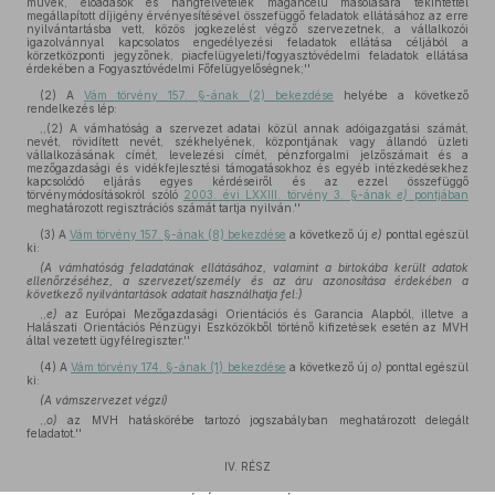
művek, előadások és hangfelvételek magáncélú másolására tekintettel
megállapított díjigény érvényesítésével összefüggő feladatok ellátásához az erre
nyilvántartásba vett, közös jogkezelést végző szervezetnek, a vállalkozói
igazolvánnyal kapcsolatos engedélyezési feladatok ellátása céljából a
körzetközponti jegyzőnek, piacfelügyeleti/fogyasztóvédelmi feladatok ellátása
érdekében a Fogyasztóvédelmi Főfelügyelőségnek;''
(2)
A
Vám törvény 157. §-ának (2) bekezdése
helyébe a következő
rendelkezés lép:
,,(2) A vámhatóság a szervezet adatai közül annak adóigazgatási számát,
nevét, rövidített nevét, székhelyének, központjának vagy állandó üzleti
vállalkozásának címét, levelezési címét, pénzforgalmi jelzőszámait és a
mezőgazdasági és vidékfejlesztési támogatásokhoz és egyéb intézkedésekhez
kapcsolódó eljárás egyes kérdéseiről és az ezzel összefüggő
törvénymódosításokról szóló
2003. évi LXXIII. törvény 3. §-ának
e)
pontjában
meghatározott regisztrációs számát tartja nyilván.''
(3)
A
Vám törvény 157. §-ának (8) bekezdése
a következő új
e)
ponttal egészül
ki:
(A vámhatóság feladatának ellátásához, valamint a birtokába került adatok
ellenőrzéséhez, a szervezet/személy és az áru azonosítása érdekében a
következő nyilvántartások adatait használhatja fel:)
,,
e)
az Európai Mezőgazdasági Orientációs és Garancia Alapból, illetve a
Halászati Orientációs Pénzügyi Eszközökből történő kifizetések esetén az MVH
által vezetett ügyfélregiszter.''
(4)
A
Vám törvény 174. §-ának (1) bekezdése
a következő új
o)
ponttal egészül
ki:
(A vámszervezet végzi)
,,
o)
az MVH hatáskörébe tartozó jogszabályban meghatározott delegált
feladatot.''
IV. RÉSZ