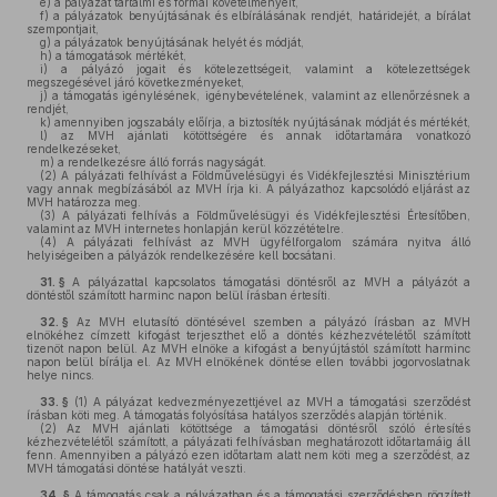
e)
a pályázat tartalmi és formai követelményeit,
f)
a pályázatok benyújtásának és elbírálásának rendjét, határidejét, a bírálat
szempontjait,
g)
a pályázatok benyújtásának helyét és módját,
h)
a támogatások mértékét,
i)
a pályázó jogait és kötelezettségeit, valamint a kötelezettségek
megszegésével járó következményeket,
j)
a támogatás igénylésének, igénybevételének, valamint az ellenőrzésnek a
rendjét,
k)
amennyiben jogszabály előírja, a biztosíték nyújtásának módját és mértékét,
l)
az MVH ajánlati kötöttségére és annak időtartamára vonatkozó
rendelkezéseket,
m)
a rendelkezésre álló forrás nagyságát.
(2)
A pályázati felhívást a Földművelésügyi és Vidékfejlesztési Minisztérium
vagy annak megbízásából az MVH írja ki. A pályázathoz kapcsolódó eljárást az
MVH határozza meg.
(3)
A pályázati felhívás a Földművelésügyi és Vidékfejlesztési Értesítőben,
valamint az MVH internetes honlapján kerül közzétételre.
(4)
A pályázati felhívást az MVH ügyfélforgalom számára nyitva álló
helyiségeiben a pályázók rendelkezésére kell bocsátani.
31. §
A pályázattal kapcsolatos támogatási döntésről az MVH a pályázót a
döntéstől számított harminc napon belül írásban értesíti.
32. §
Az MVH elutasító döntésével szemben a pályázó írásban az MVH
elnökéhez címzett kifogást terjeszthet elő a döntés kézhezvételétől számított
tizenöt napon belül. Az MVH elnöke a kifogást a benyújtástól számított harminc
napon belül bírálja el. Az MVH elnökének döntése ellen további jogorvoslatnak
helye nincs.
33. §
(1)
A pályázat kedvezményezettjével az MVH a támogatási szerződést
írásban köti meg. A támogatás folyósítása hatályos szerződés alapján történik.
(2)
Az MVH ajánlati kötöttsége a támogatási döntésről szóló értesítés
kézhezvételétől számított, a pályázati felhívásban meghatározott időtartamáig áll
fenn. Amennyiben a pályázó ezen időtartam alatt nem köti meg a szerződést, az
MVH támogatási döntése hatályát veszti.
34. §
A támogatás csak a pályázatban és a támogatási szerződésben rögzített