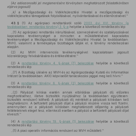
(Az adóazonosító jel megismerésére törvényben meghatározott feladatkörében
eljárva jogosult)
,,
k)
a Mezőgazdasági és Vidékfejlesztési Hivatal a mezőgazdasági és
vidékfejlesztési támogatások folyósításával, nyilvántartásával és ellenőrzésével.''
43. §
(1)
Az agrárpiaci rendtartásról szóló
2003. évi XVI. törvény (a
továbbiakban: rendtartási törvény) 3. §-a
helyébe a következő rendelkezés lép:
,,(1) Az agrárpiaci rendtartás irányításával, szervezésével és szabályozásával
kapcsolatos tevékenységet a miniszter, a működtetésével kapcsolatos
tevékenységet a Mezőgazdasági és Vidékfejlesztési Hivatal (a továbbiakban:
MVH), valamint a termékpálya bizottságok látják el, e törvény rendelkezései
alapján.
(2) Az MVH intervenciós tevékenységével kapcsolatosan jogosult
közraktárjegy felvásárlására és értékesítésére.''
(2)
A
rendtartási törvény 4. §-ának (7) bekezdése
helyébe a következő
rendelkezés lép:
,,(7) A Bizottság ülésére az MVH és az Agrárgazdasági Kutató és Informatikai
Intézet (a továbbiakban: AKII) képviselőit tanácskozási joggal meg kell hívni.''
(3)
A
rendtartási törvény 6. §-ának (2) bekezdése
helyébe a következő
rendelkezés lép:
,,(2) Pályázat kiírása esetén annak elbírálása pályázati díj előzetes
megfizetéséhez, illetve biztosíték nyújtásához (a továbbiakban együttesen:
biztosíték rendszer) köthető. A pályázati díj mértékét a pályázati kiírásban kell
meghatározni. A befizetett pályázati díjat a pályázó részére vissza kell fizetni,
amennyiben az a pályázati kiírásban meghatározott időpontig a pályázati
feltételeknek eleget tesz, ellenkező esetben a pályázó a befizetett pályázati díjat
elveszti.''
(4)
A
rendtartási törvény 19. §-ának (1) bekezdése
helyébe a következő
rendelkezés lép:
,,(1) A piaci operatív információs rendszert az MVH működteti.''