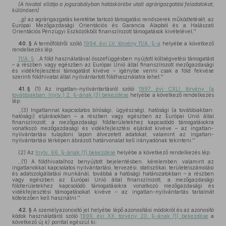
(A hivatal ellátja a jogszabályban hatáskörébe utalt agrárigazgatási feladatokat,
különösen)
,,
g)
az agrárigazgatás keretébe tartozó támogatási rendszerek működtetését, az
Európai Mezőgazdasági Orientációs és Garancia Alapból és a Halászati
Orientációs Pénzügyi Eszközökből finanszírozott támogatások kivételével,''
40. §
A termőföldről szóló
1994. évi LV. törvény 11/A. §-a
helyébe a következő
rendelkezés lép:
11/A. §
,,A föld használatával összefüggésben nyújtott költségvetési támogatást
– a részben vagy egészben az Európai Unió által finanszírozott mezőgazdasági
és vidékfejlesztési támogatást kivéve – igénybe venni csak a föld fekvése
szerinti földhivatal által nyilvántartott földhasználatra lehet.''
41. §
(1)
Az ingatlan-nyilvántartásról szóló
1997. évi CXLI. törvény (a
továbbiakban: Inytv.) 2. §-ának (3) bekezdése
helyébe a következő rendelkezés
lép:
,,(3) Ingatlannal kapcsolatos bírósági, ügyészségi, hatósági (a továbbiakban:
hatósági) eljárásokban – a részben vagy egészben az Európai Unió által
finanszírozott, a mezőgazdasági földterületekhez kapcsolódó támogatásokra
vonatkozó mezőgazdasági és vidékfejlesztési eljárást kivéve – az ingatlan-
nyilvántartási tulajdoni lapon átvezetett adatokat, valamint az ingatlan-
nyilvántartási térképen ábrázolt határvonalat kell irányadónak tekinteni.''
(2)
Az
Inytv. 66. §-ának (1) bekezdése
helyébe a következő rendelkezés lép:
,,(1) A földhivatalhoz benyújtott bejelentésben, kérelemben, valamint az
ingatlanokkal kapcsolatos nyilvántartási, tervezési, statisztikai, területelszámolási
és adatszolgáltatási munkánál, továbbá a hatósági határozatokban – a részben
vagy egészben az Európai Unió által finanszírozott, a mezőgazdasági
földterületekhez kapcsolódó támogatásokra vonatkozó mezőgazdasági és
vidékfejlesztési támogatásokat kivéve – az ingatlan-nyilvántartás tartalmát
kötelezően kell használni.''
42. §
A személyazonosító jel helyébe lépő azonosítási módokról és az azonosító
kódok használatáról szóló
1996. évi XX. törvény 20. §-ának (1) bekezdése
a
következő új
k)
ponttal egészül ki: