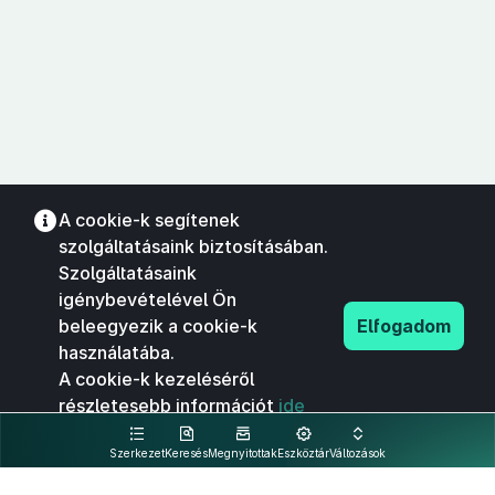
A cookie-k segítenek
szolgáltatásaink biztosításában.
Szolgáltatásaink
igénybevételével Ön
beleegyezik a cookie-k
Elfogadom
használatába.
A cookie-k kezeléséről
részletesebb információt
ide
kattintva olvashat.
Szerkezet
Keresés
Megnyitottak
Eszköztár
Változások