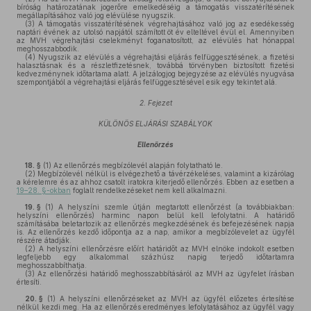
bíróság határozatának jogerőre emelkedéséig a támogatás visszatérítésének
megállapításához való jog elévülése nyugszik.
(3)
A támogatás visszatérítésének végrehajtásához való jog az esedékesség
naptári évének az utolsó napjától számított öt év elteltével évül el. Amennyiben
az MVH végrehajtási cselekményt foganatosított, az elévülés hat hónappal
meghosszabbodik.
(4)
Nyugszik az elévülés a végrehajtási eljárás felfüggesztésének, a fizetési
halasztásnak és a részletfizetésnek, továbbá törvényben biztosított fizetési
kedvezménynek időtartama alatt. A jelzálogjog bejegyzése az elévülés nyugvása
szempontjából a végrehajtási eljárás felfüggesztésével esik egy tekintet alá.
2. Fejezet
KÜLÖNÖS ELJÁRÁSI SZABÁLYOK
Ellenőrzés
18. §
(1)
Az ellenőrzés megbízólevél alapján folytatható le.
(2)
Megbízólevél nélkül is elvégezhető a távérzékeléses, valamint a kizárólag
a kérelemre és az ahhoz csatolt iratokra kiterjedő ellenőrzés. Ebben az esetben a
19–28. §-okban
foglalt rendelkezéseket nem kell alkalmazni.
19. §
(1)
A helyszíni szemle útján megtartott ellenőrzést (a továbbiakban:
helyszíni ellenőrzés) harminc napon belül kell lefolytatni. A határidő
számításába beletartozik az ellenőrzés megkezdésének és befejezésének napja
is. Az ellenőrzés kezdő időpontja az a nap, amikor a megbízólevelet az ügyfél
részére átadják.
(2)
A helyszíni ellenőrzésre előírt határidőt az MVH elnöke indokolt esetben
legfeljebb egy alkalommal százhúsz napig terjedő időtartamra
meghosszabbíthatja.
(3)
Az ellenőrzési határidő meghosszabbításáról az MVH az ügyfelet írásban
értesíti.
20. §
(1)
A helyszíni ellenőrzéseket az MVH az ügyfél előzetes értesítése
nélkül kezdi meg. Ha az ellenőrzés eredményes lefolytatásához az ügyfél vagy