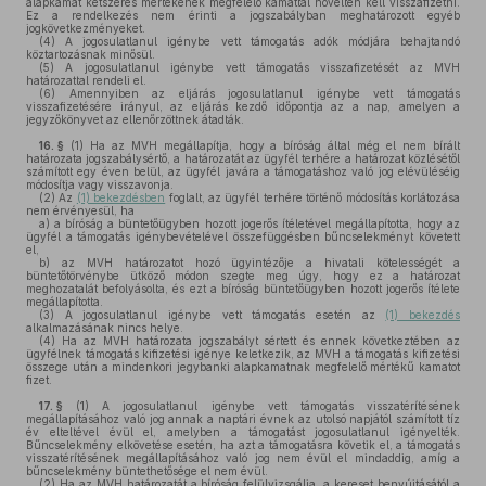
alapkamat kétszeres mértékének megfelelő kamattal növelten kell visszafizetni.
Ez a rendelkezés nem érinti a jogszabályban meghatározott egyéb
jogkövetkezményeket.
(4)
A jogosulatlanul igénybe vett támogatás adók módjára behajtandó
köztartozásnak minősül.
(5)
A jogosulatlanul igénybe vett támogatás visszafizetését az MVH
határozattal rendeli el.
(6)
Amennyiben az eljárás jogosulatlanul igénybe vett támogatás
visszafizetésére irányul, az eljárás kezdő időpontja az a nap, amelyen a
jegyzőkönyvet az ellenőrzöttnek átadták.
16. §
(1)
Ha az MVH megállapítja, hogy a bíróság által még el nem bírált
határozata jogszabálysértő, a határozatát az ügyfél terhére a határozat közlésétől
számított egy éven belül, az ügyfél javára a támogatáshoz való jog elévüléséig
módosítja vagy visszavonja.
(2)
Az
(1) bekezdésben
foglalt, az ügyfél terhére történő módosítás korlátozása
nem érvényesül, ha
a)
a bíróság a büntetőügyben hozott jogerős ítéletével megállapította, hogy az
ügyfél a támogatás igénybevételével összefüggésben bűncselekményt követett
el,
b)
az MVH határozatot hozó ügyintézője a hivatali kötelességét a
büntetőtörvénybe ütköző módon szegte meg úgy, hogy ez a határozat
meghozatalát befolyásolta, és ezt a bíróság büntetőügyben hozott jogerős ítélete
megállapította.
(3)
A jogosulatlanul igénybe vett támogatás esetén az
(1) bekezdés
alkalmazásának nincs helye.
(4)
Ha az MVH határozata jogszabályt sértett és ennek következtében az
ügyfélnek támogatás kifizetési igénye keletkezik, az MVH a támogatás kifizetési
összege után a mindenkori jegybanki alapkamatnak megfelelő mértékű kamatot
fizet.
17. §
(1)
A jogosulatlanul igénybe vett támogatás visszatérítésének
megállapításához való jog annak a naptári évnek az utolsó napjától számított tíz
év elteltével évül el, amelyben a támogatást jogosulatlanul igényelték.
Bűncselekmény elkövetése esetén, ha azt a támogatásra követik el, a támogatás
visszatérítésének megállapításához való jog nem évül el mindaddig, amíg a
bűncselekmény büntethetősége el nem évül.
(2)
Ha az MVH határozatát a bíróság felülvizsgálja, a kereset benyújtásától a