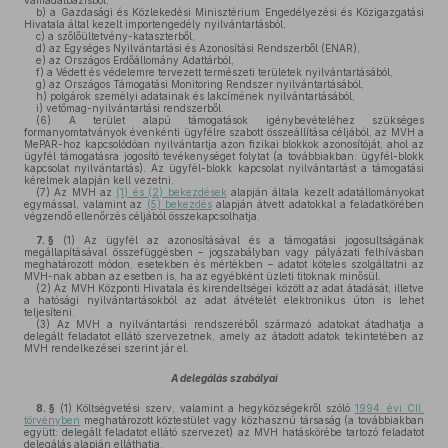
vámadatbázisból,
b)
a Gazdasági és Közlekedési Minisztérium Engedélyezési és Közigazgatási
Hivatala által kezelt importengedély nyilvántartásból,
c)
a szőlőültetvény-kataszterből,
d)
az Egységes Nyilvántartási és Azonosítási Rendszerből (ENAR),
e)
az Országos Erdőállomány Adattárból,
f)
a Védett és védelemre tervezett természeti területek nyilvántartásából,
g)
az Országos Támogatási Monitoring Rendszer nyilvántartásából,
h)
polgárok személyi adatainak és lakcímének nyilvántartásából,
i)
vetőmag-nyilvántartási rendszerből.
(6)
A terület alapú támogatások igénybevételéhez szükséges
formanyomtatványok évenkénti ügyfélre szabott összeállítása céljából, az MVH a
MePAR-hoz kapcsolódóan nyilvántartja azon fizikai blokkok azonosítóját, ahol az
ügyfél támogatásra jogosító tevékenységet folytat (a továbbiakban: ügyfél-blokk
kapcsolat nyilvántartás). Az ügyfél-blokk kapcsolat nyilvántartást a támogatási
kérelmek alapján kell vezetni.
(7)
Az MVH az
(1) és (2) bekezdések
alapján általa kezelt adatállományokat
egymással, valamint az
(5) bekezdés
alapján átvett adatokkal a feladatkörében
végzendő ellenőrzés céljából összekapcsolhatja.
7. §
(1)
Az ügyfél az azonosításával és a támogatási jogosultságának
megállapításával összefüggésben – jogszabályban vagy pályázati felhívásban
meghatározott módon, esetekben és mértékben – adatot köteles szolgáltatni az
MVH-nak abban az esetben is, ha az egyébként üzleti titoknak minősül.
(2)
Az MVH Központi Hivatala és kirendeltségei között az adat átadását, illetve
a hatósági nyilvántartásokból az adat átvételét elektronikus úton is lehet
teljesíteni.
(3)
Az MVH a nyilvántartási rendszeréből származó adatokat átadhatja a
delegált feladatot ellátó szervezetnek, amely az átadott adatok tekintetében az
MVH rendelkezései szerint jár el.
A delegálás szabályai
8. §
(1)
Költségvetési szerv, valamint a hegyközségekről szóló
1994. évi CII.
törvényben
meghatározott köztestület vagy közhasznú társaság (a továbbiakban
együtt: delegált feladatot ellátó szervezet) az MVH hatáskörébe tartozó feladatot
delegálás alapján elláthatja.