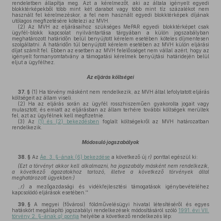
rendeletben állapítja meg. Azt a kérelmezőt, aki az általa igényelt egyedi
blokktérképekből több mint két darabot vagy több mint tíz százalékot nem
használt fel kérelmezéskor, a fel nem használt egyedi blokktérképek díjának
utólagos megfizetésére kötelezi az MVH.
(2)
Az MVH az eljárásaihoz szükséges MePAR egyedi blokktérképet csak
ügyfél-blokk kapcsolat nyilvántartása tárgyában a külön jogszabályban
meghatározott határidőn belül benyújtott kérelem esetében köteles díjmentesen
szolgáltatni. A határidőn túl benyújtott kérelem esetében az MVH külön eljárási
díjat számít fel. Ebben az esetben az MVH felelősséget nem vállal azért, hogy az
igényelt formanyomtatvány a támogatási kérelmek benyújtási határidején belül
eljut a ügyfélhez.
Az eljárás költségei
37. §
(1)
Ha törvény másként nem rendelkezik, az MVH által lefolytatott eljárás
költségeit az állam viseli.
(2)
Ha az eljárás során az ügyfél rosszhiszeműen gyakorolta jogait vagy
mulasztott, és emiatt az eljárásban az állam terhére további költségek merültek
fel, azt az ügyfélnek kell megfizetnie.
(3)
Az
(1) és (2) bekezdésben
foglalt költségekről az MVH határozatban
rendelkezik.
Módosuló jogszabályok
38. §
Az
Áe. 3. §-ának (6) bekezdése
a következő új
r)
ponttal egészül ki:
(Ezt a törvényt akkor kell alkalmazni, ha jogszabály másként nem rendelkezik,
a következő ágazatokhoz tartozó, illetve a következő törvények által
meghatározott ügyekben:)
,,
r)
a mezőgazdasági és vidékfejlesztési támogatások igénybevételéhez
kapcsolódó eljárások esetében.''
39. §
A megyei (fővárosi) földművelésügyi hivatal létesítéséről és egyes
hatáskört megállapító jogszabályi rendelkezések módosításáról szóló
1991. évi VII.
törvény 2. §-ának
g)
pontja
helyébe a következő rendelkezés lép: