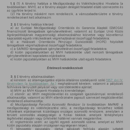
1. §
(1)
A törvény hatálya a Mezőgazdasági és Vidékfejlesztési Hivatalra (a
továbbiakban: MVH), az e törvény alapján delegált feladatot ellátó szervezetre és
az ügyfélre terjed ki.
(2)
Ha törvény másként nem rendelkezik, a vámszabadterületre e törvény
rendelkezéseit kell alkalmazni.
2. §
E törvény hatálya kiterjed:
a)
az Európai Mezőgazdasági Orientációs és Garancia Alapból (EMOGA)
finanszírozott támogatások igénybevételével, valamint az Európai Unió Közös
Agrárpolitikájának magyarországi alkalmazásához közvetve vagy közvetlenül
kapcsolódó egyéb intézkedések végrehajtásával összefüggő feladatokra;
b)
a Halászati Orientációs Pénzügyi Eszközökből (HOPE) folyósított
támogatások végrehajtásával összefüggő feladatokra;
c)
a SAPARD-támogatások igénybevételével összefüggő feladatokra;
d)
külön jogszabályokban az MVH hatáskörébe utalt nemzeti támogatások
igénybevételével kapcsolatos eljárásokra;
e)
külön jogszabályokban az MVH hatáskörébe utalt egyéb feladatokra.
Értelmező rendelkezések
3. §
E törvény alkalmazásában
a)
kérelem:
az államigazgatási eljárás általános szabályairól szóló
1957. évi IV.
törvényben (a továbbiakban: Áe.)
meghatározott kérelem, valamint a pályázati
felhívásra benyújtott pályázat vagy szerződéskötési ajánlat;
b)
MVH:
az MVH Központi Hivatala és kirendeltségei;
c)
ellenőr:
az MVH megbízólevéllel és szolgálati igazolvánnyal rendelkező
alkalmazottja, valamint az MVH ellenőrzésére jogosult szervezet megbízólevéllel
rendelkező alkalmazottja;
d)
Mezőgazdasági Parcella Azonosító Rendszer (a továbbiakban: MePAR):
a
mezőgazdasági és vidékfejlesztési célú, a mezőgazdasági területhez kötődő
kifizetések eljárásainak kizárólagos országos azonosító rendszere, amelyben a
területi azonosítás alapegységei a fizikai blokkok, amelyek térképhelyes
légifelvétel alapján vagy űrfelvétel háttérrel vannak megjelenítve;
e)
regisztrációs szám:
az ügyfél egyedi azonosító száma, amelyet az MVH
külön jogszabály alapján országosan egységesen képez;
f)
támogatás:
jogszabály, illetve pályázati felhívás alapján juttatott