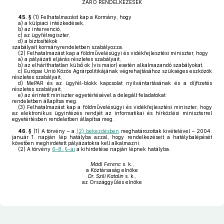
ZÁRÓ RENDELKEZÉSEK
45. §
(1)
Felhatalmazást kap a Kormány, hogy
a)
a külpiaci intézkedések,
b)
az intervenció,
c)
az ügyfélregiszter,
d)
a biztosítékok
szabályait kormányrendeletben szabályozza.
(2)
Felhatalmazást kap a földművelésügyi és vidékfejlesztési miniszter, hogy
a)
a pályázati eljárás részletes szabályait,
b)
az elháríthatatlan külső ok (vis maior) esetén alkalmazandó szabályokat,
c)
Európai Unió Közös Agrárpolitikájának végrehajtásához szükséges eszközök
részletes szabályait,
d)
MePAR és az ügyfél-blokk kapcsolat nyilvántartásának és a díjfizetés
részletes szabályait,
e)
az érintett miniszter egyetértésével a delegált feladatokat
rendeletben állapítsa meg.
(3)
Felhatalmazást kap a földművelésügyi és vidékfejlesztési miniszter, hogy
az elektronikus ügyintézés rendjét az informatikai és hírközlési miniszterrel
egyetértésben rendeletben állapítsa meg.
46. §
(1)
A törvény – a
(2) bekezdésben
meghatározottak kivételével – 2004.
január 1. napján lép hatályba azzal, hogy rendelkezéseit a hatálybalépését
követően meghirdetett pályázatokra kell alkalmazni.
(2)
A törvény
6–8. §-ai
a kihirdetése napján lépnek hatályba.
Mádl Ferenc
s. k.,
a Köztársaság elnöke
Dr. Szili Katalin
s. k.,
az Országgyűlés elnöke