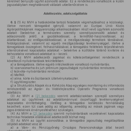
kérelmet benyújtó ügyfél azonosító adatai. Ez a rendelkezés vonatkozik a külön
jogszabályban meghatározott vállalati utóellenőrzésre is.
Adatkezelés, adatszolgáltatás
6. §
(1)
Az MVH a hatáskörébe tartozó feladatok végrehajtásához a közösségi,
illetve nemzeti támogatást igénylő, valamint az Európai Unió Közös
Agrárpolitikájának magyarországi alkalmazásában részt vevő ügyfelek azonosító
adatait (beleértve a természetes személy személyazonosító adatait és
adóazonosító jelét), a gazdálkodással, a termőföld-hasznosítással, az
állattartással, az erdőgazdálkodással, a mezőgazdasági termékek tárolásával,
feldolgozásával, valamint az egyéb mezőgazdasági tevékenységgel, illetve a
támogatások összegével, felhasználásával, a támogatási feltételek teljesítésének
ellenőrzésével kapcsolatos adatokat – beleértve a külföldre történő kivitelre és
behozatalra vonatkozó adatokat is – kezeli.
(2)
Az MVH adatkezelői jogokkal és kötelezettségekkel rendelkezik a
következő nyilvántartások tekintetében:
a)
a támogatásra, illetve egyéb intézkedésre vonatkozó nyilvántartás,
b)
szarvasmarha és juh prémium jogosultságok nyilvántartási rendszere,
c)
tejkvóta-nyilvántartási rendszer,
d)
MePAR,
e)
alma, körte és őszibarack ültetvénykataszter,
f)
ügyfélregiszter,
g)
a Strukturális Alapok és a Kohéziós Alap egységes monitoring és információs
rendszeréből az Agrár- és Vidékfejlesztési Operatív Programra vonatkozó
adatbázis.
(3)
Az MVH a
(2) bekezdés
szerinti adatbázisokban szereplő személyes
adatokat az ügyfélnek az adatállománnyal összefüggő tevékenységével
kapcsolatos érintettségéig, illetőleg a támogatási korlátozás fennállásáig
kezelheti, ezen túl csak addig az időpontig, ameddig az mások jogának vagy
jogos érdekének érvényesítéséhez szükséges.
(4)
Az MVH a
(2) bekezdés
szerinti nyilvántartások vezetésével kapcsolatos
technikai feladatok ellátásával adatkezelőt bízhat meg.
(5)
Az MVH az ügyfél azonosítása, a támogatási jogosultság megállapítása
céljából adatokat vesz át
a)
a Vám- és Pénzügyőrség Országos Parancsnoksága által kezelt