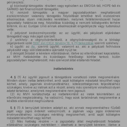
pénzeszköz;
g)
közösségi támogatás:
részben vagy egészben az EMOGA-ból, HOPE-ból és
SAPARD-ból finanszírozott támogatás;
h)
nemzeti támogatás:
a magyar jogszabályokban meghatározott
eszközrendszer valamely támogatás folyósítását lehetővé tevő eszközének
alkalmazása, olyan intézkedés keretében, melynek feltételrendszerét hazai
jogszabály határozza meg, folyósítása kizárólag a nemzeti költségvetés terhére
történik, és az Európai Unió annak alkalmazását engedélyezte vagy tudomásul
vette;
i)
pályázat kedvezményezettje:
az az ügyfél, aki pályázati eljárásban
támogatást vagy más jogot szerzett;
j)
székhely:
a cégnyilvántartásról, a cégnyilvánosságról és a bírósági
cégeljárásról szóló
1997. évi CXLV. törvény 16. § (1) bekezdése
szerinti székhely;
k)
ügyfél:
az
Áe.
szerinti ügyfél, valamint az, aki a pályázati felhívásra
pályázatot vagy szerződéskötési ajánlatot nyújt be;
l)
delegált feladat:
a kérelem elbírálásával, illetve az ellenőrzéssel kapcsolatos,
az MVH hatáskörébe és kizárólagos felelősségi körébe tartozó, külön
jogszabályban meghatározott, más szervezet által ellátandó feladat.
Iratbetekintés
4. §
(1)
Az ügyfél jogosult a támogatásra vonatkozó iratok megismerésére.
Minden olyan iratba betekinthet, arról saját költségére másolatot készíthet vagy
kérhet, amely jogainak érvényesítéséhez, kötelezettségeinek teljesítéséhez
szükséges, kivéve az iratnak azt a részét, amely más személyre vonatkozó olyan
adatot tartalmaz, amelynek megismerésére nem jogosult.
(2)
Az MVH korlátozhatja az iratbetekintést az iratok tekintetében az
ellenőrzés megkezdéséig, ha valószínű, hogy azok tartalmának megismerése a
későbbi ellenőrzést meghiúsítaná.
5. §
(1)
A benyújtott kérelem adatait az, aki annak megismeréséhez fűződő
jogát vagy jogos érdekét valószínűsíti, a jogának vagy jogos érdekének
érvényesítéséhez szükséges mértékig megismerheti, arról saját költségére
másolatot készíthet vagy kérhet.
(2)
Más hatóság részére – a jogszabály által meghatározott feladatai
ellátásához szükséges mértékben – átadható a benyújtott kérelem, illetve a