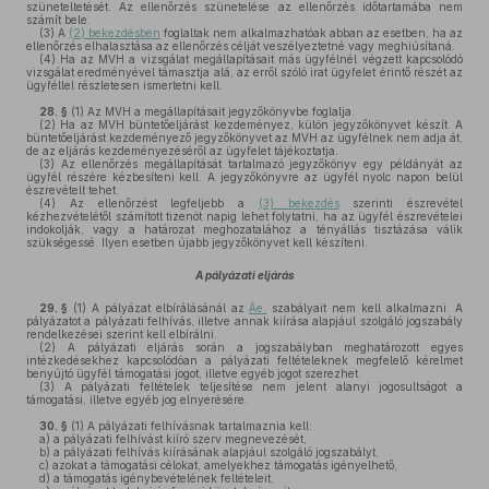
szüneteltetését. Az ellenőrzés szünetelése az ellenőrzés időtartamába nem
számít bele.
(3)
A
(2) bekezdésben
foglaltak nem alkalmazhatóak abban az esetben, ha az
ellenőrzés elhalasztása az ellenőrzés célját veszélyeztetné vagy meghiúsítaná.
(4)
Ha az MVH a vizsgálat megállapításait más ügyfélnél végzett kapcsolódó
vizsgálat eredményével támasztja alá, az erről szóló irat ügyfelet érintő részét az
ügyféllel részletesen ismertetni kell.
28. §
(1)
Az MVH a megállapításait jegyzőkönyvbe foglalja.
(2)
Ha az MVH büntetőeljárást kezdeményez, külön jegyzőkönyvet készít. A
büntetőeljárást kezdeményező jegyzőkönyvet az MVH az ügyfélnek nem adja át,
de az eljárás kezdeményezéséről az ügyfelet tájékoztatja.
(3)
Az ellenőrzés megállapítását tartalmazó jegyzőkönyv egy példányát az
ügyfél részére kézbesíteni kell. A jegyzőkönyvre az ügyfél nyolc napon belül
észrevételt tehet.
(4)
Az ellenőrzést legfeljebb a
(3) bekezdés
szerinti észrevétel
kézhezvételétől számított tizenöt napig lehet folytatni, ha az ügyfél észrevételei
indokolják, vagy a határozat meghozatalához a tényállás tisztázása válik
szükségessé. Ilyen esetben újabb jegyzőkönyvet kell készíteni.
A pályázati eljárás
29. §
(1)
A pályázat elbírálásánál az
Áe.
szabályait nem kell alkalmazni. A
pályázatot a pályázati felhívás, illetve annak kiírása alapjául szolgáló jogszabály
rendelkezései szerint kell elbírálni.
(2)
A pályázati eljárás során a jogszabályban meghatározott egyes
intézkedésekhez kapcsolódóan a pályázati feltételeknek megfelelő kérelmet
benyújtó ügyfél támogatási jogot, illetve egyéb jogot szerezhet.
(3)
A pályázati feltételek teljesítése nem jelent alanyi jogosultságot a
támogatási, illetve egyéb jog elnyerésére.
30. §
(1)
A pályázati felhívásnak tartalmaznia kell:
a)
a pályázati felhívást kiíró szerv megnevezését,
b)
a pályázati felhívás kiírásának alapjául szolgáló jogszabályt,
c)
azokat a támogatási célokat, amelyekhez támogatás igényelhető,
d)
a támogatás igénybevételének feltételeit,