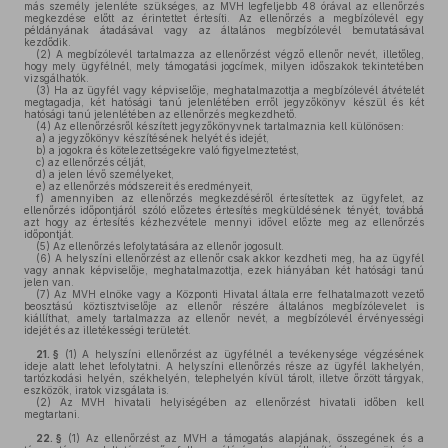
más személy jelenléte szükséges, az MVH legfeljebb 48 órával az ellenőrzés
megkezdése előtt az érintettet értesíti. Az ellenőrzés a megbízólevél egy
példányának átadásával vagy az általános megbízólevél bemutatásával
kezdődik.
(2)
A megbízólevél tartalmazza az ellenőrzést végző ellenőr nevét, illetőleg,
hogy mely ügyfélnél, mely támogatási jogcímek, milyen időszakok tekintetében
vizsgálhatók.
(3)
Ha az ügyfél vagy képviselője, meghatalmazottja a megbízólevél átvételét
megtagadja, két hatósági tanú jelenlétében erről jegyzőkönyv készül és két
hatósági tanú jelenlétében az ellenőrzés megkezdhető.
(4)
Az ellenőrzésről készített jegyzőkönyvnek tartalmaznia kell különösen:
a)
a jegyzőkönyv készítésének helyét és idejét,
b)
a jogokra és kötelezettségekre való figyelmeztetést,
c)
az ellenőrzés célját,
d)
a jelen lévő személyeket,
e)
az ellenőrzés módszereit és eredményeit,
f)
amennyiben az ellenőrzés megkezdéséről értesítettek az ügyfelet, az
ellenőrzés időpontjáról szóló előzetes értesítés megküldésének tényét, továbbá
azt hogy az értesítés kézhezvétele mennyi idővel előzte meg az ellenőrzés
időpontját.
(5)
Az ellenőrzés lefolytatására az ellenőr jogosult.
(6)
A helyszíni ellenőrzést az ellenőr csak akkor kezdheti meg, ha az ügyfél
vagy annak képviselője, meghatalmazottja, ezek hiányában két hatósági tanú
jelen van.
(7)
Az MVH elnöke vagy a Központi Hivatal általa erre felhatalmazott vezető
beosztású köztisztviselője az ellenőr részére általános megbízólevelet is
kiállíthat, amely tartalmazza az ellenőr nevét, a megbízólevél érvényességi
idejét és az illetékességi területét.
21. §
(1)
A helyszíni ellenőrzést az ügyfélnél a tevékenysége végzésének
ideje alatt lehet lefolytatni. A helyszíni ellenőrzés része az ügyfél lakhelyén,
tartózkodási helyén, székhelyén, telephelyén kívül tárolt, illetve őrzött tárgyak,
eszközök, iratok vizsgálata is.
(2)
Az MVH hivatali helyiségében az ellenőrzést hivatali időben kell
megtartani.
22. §
(1)
Az ellenőrzést az MVH a támogatás alapjának, összegének és a