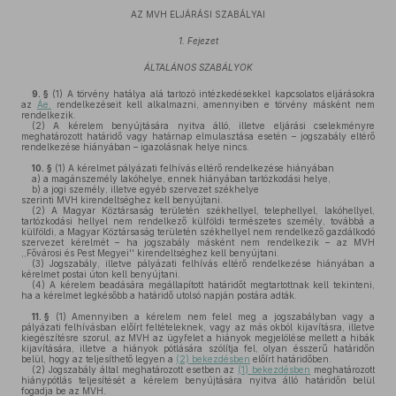
AZ MVH ELJÁRÁSI SZABÁLYAI
1. Fejezet
ÁLTALÁNOS SZABÁLYOK
9. §
(1)
A törvény hatálya alá tartozó intézkedésekkel kapcsolatos eljárásokra
az
Áe.
rendelkezéseit kell alkalmazni, amennyiben e törvény másként nem
rendelkezik.
(2)
A kérelem benyújtására nyitva álló, illetve eljárási cselekményre
meghatározott határidő vagy határnap elmulasztása esetén – jogszabály eltérő
rendelkezése hiányában – igazolásnak helye nincs.
10. §
(1)
A kérelmet pályázati felhívás eltérő rendelkezése hiányában
a)
a magánszemély lakóhelye, ennek hiányában tartózkodási helye,
b)
a jogi személy, illetve egyéb szervezet székhelye
szerinti MVH kirendeltséghez kell benyújtani.
(2)
A Magyar Köztársaság területén székhellyel, telephellyel, lakóhellyel,
tartózkodási hellyel nem rendelkező külföldi természetes személy, továbbá a
külföldi, a Magyar Köztársaság területén székhellyel nem rendelkező gazdálkodó
szervezet kérelmét – ha jogszabály másként nem rendelkezik – az MVH
,,Fővárosi és Pest Megyei'' kirendeltséghez kell benyújtani.
(3)
Jogszabály, illetve pályázati felhívás eltérő rendelkezése hiányában a
kérelmet postai úton kell benyújtani.
(4)
A kérelem beadására megállapított határidőt megtartottnak kell tekinteni,
ha a kérelmet legkésőbb a határidő utolsó napján postára adták.
11. §
(1)
Amennyiben a kérelem nem felel meg a jogszabályban vagy a
pályázati felhívásban előírt feltételeknek, vagy az más okból kijavításra, illetve
kiegészítésre szorul, az MVH az ügyfelet a hiányok megjelölése mellett a hibák
kijavítására, illetve a hiányok pótlására szólítja fel, olyan ésszerű határidőn
belül, hogy az teljesíthető legyen a
(2) bekezdésben
előírt határidőben.
(2)
Jogszabály által meghatározott esetben az
(1) bekezdésben
meghatározott
hiánypótlás teljesítését a kérelem benyújtására nyitva álló határidőn belül
fogadja be az MVH.