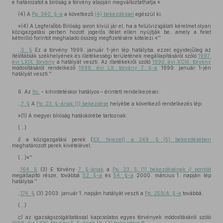
e határozatot a bíróság a törvény alapján megváltoztathatja.«
(4) A
Pp. 340. §-a
a következő
(4) bekezdéssel
egészül ki:
»(4) A Legfelsőbb Bíróság soron kívül jár el, ha a felülvizsgálati kérelmet olyan
közigazgatási perben hozott jogerős ítélet ellen nyújtják be, amely a felet
kétmillió forintot meghaladó összeg megfizetésére kötelezi.«''
,,
6. §
Ez a törvény 1999. január 1-jén lép hatályba, ezzel egyidejűleg az
ítélőtáblák székhelyének és illetékességi területének megállapításáról szóló
1997.
évi LXIX. törvény
a hatályát veszti. Az illetékekről szóló
1990. évi XCIII. törvény
módosításáról rendelkező
1998. évi LX. törvény 7. §-a
1999. január 1-jén
hatályát veszti.''
6. Az
Itv.
– kihirdetéskor hatályos – érintett rendelkezései:
,,
7. §
A
Pp. 23. §-ának (1) bekezdése
helyébe a következő rendelkezés lép:
»(1) A megyei bíróság hatáskörébe tartoznak:
(...)
i)
a közigazgatási perek (
XX. fejezet), a 349. § (5) bekezdésében
meghatározott perek kivételével;
(...)«''
,,
164. §
(3) E törvény
7. §-ának
a
Pp. 23. § (1) bekezdésének
i)
pontját
megállapító része, továbbá
52. §-a
és
54. §-a
2000. március 1. napján lép
hatályba.''
,,
174. §
(3) 2003. január 1. napján hatályát veszti a
Pp. 259/A. §-a
továbbá,
(...)
c)
az igazságszolgáltatással kapcsolatos egyes törvények módosításáról szóló