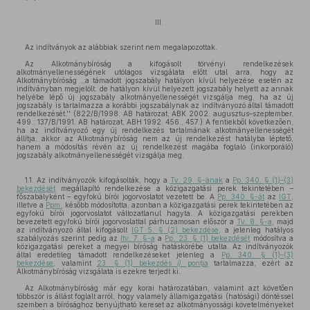
III.
Az indítványok az alábbiak szerint nem megalapozottak.
Az Alkotmánybíróság a kifogásolt törvényi rendelkezések
alkotmányellenességének utólagos vizsgálata előtt utal arra, hogy az
Alkotmánybíróság ,,a támadott jogszabály hatályon kívül helyezése esetén az
indítványban megjelölt, de hatályon kívül helyezett jogszabály helyett az annak
helyébe lépő új jogszabály alkotmányellenességét vizsgálja meg, ha az új
jogszabály is tartalmazza a korábbi jogszabálynak az indítványozó által támadott
rendelkezését.'' (822/B/1998. AB határozat, ABK 2002. augusztus–szeptember,
499.; 137/B/1991. AB határozat, ABH 1992. 456., 457.) A fentiekből következően,
ha az indítványozó egy új rendelkezés tartalmának alkotmányellenességét
állítja, akkor az Alkotmánybíróság nem az új rendelkezést hatályba léptető,
hanem a módosítás révén az új rendelkezést magába foglaló (inkorporáló)
jogszabály alkotmányellenességét vizsgálja meg.
1.1. Az indítványozók kifogásolták, hogy a
Tv. 29. §-ának
a
Pp. 340. § (1)–(3)
bekezdését
megállapító rendelkezése a közigazgatási perek tekintetében –
főszabályként – egyfokú bírói jogorvoslatot vezetett be. A
Pp. 340. §-át
az
IGT
,
illetve a
Ppm.
később módosította, azonban a közigazgatási perek tekintetében az
egyfokú bírói jogorvoslatot változatlanul hagyta. A közigazgatási perekben
bevezetett egyfokú bírói jogorvoslattal párhuzamosan először a
Tv. 8. §-a
, majd
az indítványozó által kifogásolt
IGT 5. § (2) bekezdése
, a jelenleg hatályos
szabályozás szerint pedig az
Itv. 7. §-a
a
Pp. 23. § (1) bekezdését
módosítva a
közigazgatási pereket a megyei bíróság hatáskörébe utalta. Az indítványozók
által eredetileg támadott rendelkezéseket jelenleg a
Pp. 340. § (1)–(3)
bekezdése
, valamint
23. § (1) bekezdés
i)
pontja
tartalmazza, ezért az
Alkotmánybíróság vizsgálata is ezekre terjedt ki.
Az Alkotmánybíróság már egy korai határozatában, valamint azt követően
többször is állást foglalt arról, hogy valamely államigazgatási (hatósági) döntéssel
szemben a bírósághoz benyújtható kereset az alkotmányossági követelményeket