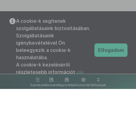
A cookie-k segítenek
szolgáltatásaink biztosításában.
Szolgáltatásaink
igénybevételével Ön
beleegyezik a cookie-k
Elfogadom
használatába.
A cookie-k kezeléséről
részletesebb információt
ide
kattintva olvashat.
Szerkezet
Keresés
Megnyitottak
Eszköztár
Változások