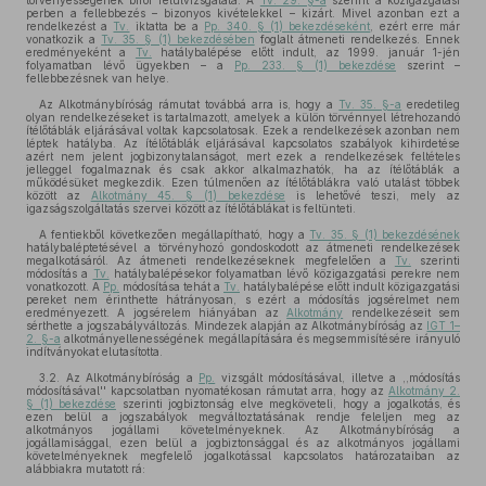
törvényességének bírói felülvizsgálata. A
Tv. 29. §-a
szerint a közigazgatási
perben a fellebbezés – bizonyos kivételekkel – kizárt. Mivel azonban ezt a
rendelkezést a
Tv.
iktatta be a
Pp. 340. § (1) bekezdéseként
, ezért erre már
vonatkozik a
Tv. 35. § (1) bekezdésében
foglalt átmeneti rendelkezés. Ennek
eredményeként a
Tv.
hatálybalépése előtt indult, az 1999. január 1-jén
folyamatban lévő ügyekben – a
Pp. 233. § (1) bekezdése
szerint –
fellebbezésnek van helye.
Az Alkotmánybíróság rámutat továbbá arra is, hogy a
Tv. 35. §-a
eredetileg
olyan rendelkezéseket is tartalmazott, amelyek a külön törvénnyel létrehozandó
ítélőtáblák eljárásával voltak kapcsolatosak. Ezek a rendelkezések azonban nem
léptek hatályba. Az ítélőtáblák eljárásával kapcsolatos szabályok kihirdetése
azért nem jelent jogbizonytalanságot, mert ezek a rendelkezések feltételes
jelleggel fogalmaznak és csak akkor alkalmazhatók, ha az ítélőtáblák a
működésüket megkezdik. Ezen túlmenően az ítélőtáblákra való utalást többek
között az
Alkotmány 45. § (1) bekezdése
is lehetővé teszi, mely az
igazságszolgáltatás szervei között az ítélőtáblákat is feltünteti.
A fentiekből következően megállapítható, hogy a
Tv. 35. § (1) bekezdésének
hatálybaléptetésével a törvényhozó gondoskodott az átmeneti rendelkezések
megalkotásáról. Az átmeneti rendelkezéseknek megfelelően a
Tv.
szerinti
módosítás a
Tv.
hatálybalépésekor folyamatban lévő közigazgatási perekre nem
vonatkozott. A
Pp.
módosítása tehát a
Tv.
hatálybalépése előtt indult közigazgatási
pereket nem érinthette hátrányosan, s ezért a módosítás jogsérelmet nem
eredményezett. A jogsérelem hiányában az
Alkotmány
rendelkezéseit sem
sérthette a jogszabályváltozás. Mindezek alapján az Alkotmánybíróság az
IGT 1–
2. §-a
alkotmányellenességének megállapítására és megsemmisítésére irányuló
indítványokat elutasította.
3.2. Az Alkotmánybíróság a
Pp.
vizsgált módosításával, illetve a ,,módosítás
módosításával'' kapcsolatban nyomatékosan rámutat arra, hogy az
Alkotmány 2.
§ (1) bekezdése
szerinti jogbiztonság elve megköveteli, hogy a jogalkotás, és
ezen belül a jogszabályok megváltoztatásának rendje feleljen meg az
alkotmányos jogállami követelményeknek. Az Alkotmánybíróság a
jogállamisággal, ezen belül a jogbiztonsággal és az alkotmányos jogállami
követelményeknek megfelelő jogalkotással kapcsolatos határozataiban az
alábbiakra mutatott rá: