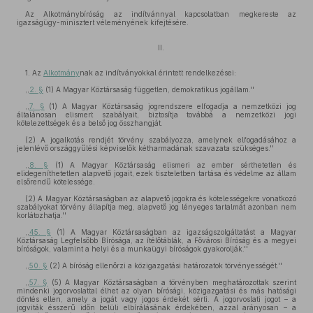
Az Alkotmánybíróság az indítvánnyal kapcsolatban megkereste az
igazságügy-minisztert véleményének kifejtésére.
II.
1. Az
Alkotmány
nak az indítványokkal érintett rendelkezései:
,,
2. §
(1) A Magyar Köztársaság független, demokratikus jogállam.''
,,
7. §
(1) A Magyar Köztársaság jogrendszere elfogadja a nemzetközi jog
általánosan elismert szabályait, biztosítja továbbá a nemzetközi jogi
kötelezettségek és a belső jog összhangját.
(2) A jogalkotás rendjét törvény szabályozza, amelynek elfogadásához a
jelenlévő országgyűlési képviselők kétharmadának szavazata szükséges.''
,,
8. §
(1) A Magyar Köztársaság elismeri az ember sérthetetlen és
elidegeníthetetlen alapvető jogait, ezek tiszteletben tartása és védelme az állam
elsőrendű kötelessége.
(2) A Magyar Köztársaságban az alapvető jogokra és kötelességekre vonatkozó
szabályokat törvény állapítja meg, alapvető jog lényeges tartalmát azonban nem
korlátozhatja.''
,,
45. §
(1) A Magyar Köztársaságban az igazságszolgáltatást a Magyar
Köztársaság Legfelsőbb Bírósága, az ítélőtáblák, a Fővárosi Bíróság és a megyei
bíróságok, valamint a helyi és a munkaügyi bíróságok gyakorolják.''
,,
50. §
(2) A bíróság ellenőrzi a közigazgatási határozatok törvényességét.''
,,
57. §
(5) A Magyar Köztársaságban a törvényben meghatározottak szerint
mindenki jogorvoslattal élhet az olyan bírósági, közigazgatási és más hatósági
döntés ellen, amely a jogát vagy jogos érdekét sérti. A jogorvoslati jogot – a
jogviták ésszerű időn belüli elbírálásának érdekében, azzal arányosan – a