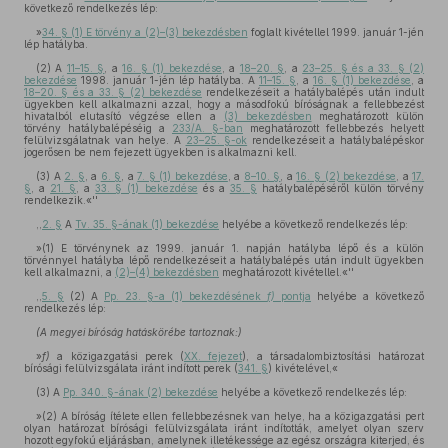
következő rendelkezés lép:
»
34. § (1) E törvény a (2)–(3) bekezdésben
foglalt kivétellel 1999. január 1-jén
lép hatályba.
(2) A
11–15. §
, a
16. § (1) bekezdése
, a
18–20. §
, a
23–25. § és a 33. § (2)
bekezdése
1998. január 1-jén lép hatályba. A
11–15. §
, a
16. § (1) bekezdése
, a
18–20. § és a 33. § (2) bekezdése
rendelkezéseit a hatálybalépés után indult
ügyekben kell alkalmazni azzal, hogy a másodfokú bíróságnak a fellebbezést
hivatalból elutasító végzése ellen a
(3) bekezdésben
meghatározott külön
törvény hatálybalépéséig a
233/A. §-ban
meghatározott fellebbezés helyett
felülvizsgálatnak van helye. A
23–25. §-ok
rendelkezéseit a hatálybalépéskor
jogerősen be nem fejezett ügyekben is alkalmazni kell.
(3) A
2. §
, a
6. §
, a
7. § (1) bekezdése
, a
8–10. §
, a
16. § (2) bekezdése
, a
17.
§
, a
21. §
, a
33. § (1) bekezdése
és a
35. §
hatálybalépéséről külön törvény
rendelkezik.«''
,,
2. §
A
Tv. 35. §-ának (1) bekezdése
helyébe a következő rendelkezés lép:
»(1) E törvénynek az 1999. január 1. napján hatályba lépő és a külön
törvénnyel hatályba lépő rendelkezéseit a hatálybalépés után indult ügyekben
kell alkalmazni, a
(2)–(4) bekezdésben
meghatározott kivétellel.«''
,,
5. §
(2) A
Pp. 23. §-a (1) bekezdésének
f)
pontja
helyébe a következő
rendelkezés lép:
(A megyei bíróság hatáskörébe tartoznak:)
»
f)
a közigazgatási perek (
XX. fejezet
), a társadalombiztosítási határozat
bírósági felülvizsgálata iránt indított perek (
341. §
) kivételével,«
(3) A
Pp. 340. §-ának (2) bekezdése
helyébe a következő rendelkezés lép:
»(2) A bíróság ítélete ellen fellebbezésnek van helye, ha a közigazgatási pert
olyan határozat bírósági felülvizsgálata iránt indították, amelyet olyan szerv
hozott egyfokú eljárásban, amelynek illetékessége az egész országra kiterjed, és