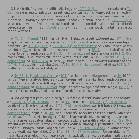
3.1. Az indítványozók azt állították, hogy az
IGT 1–2. §-a
eredményeként a
Tv.
35. §-a
nem lépett hatályba. Ezzel kapcsolatban az indítványozók sérelmezték,
hogy a
Pp.
-nek a
Tv.
-vel módosított rendelkezései alkalmazására nézve
nincsenek hatályos átmeneti rendelkezések, hiszen azokat a
Tv. 35. §-a
tartalmazta volna. Ezért a módosításnak átmeneti rendelkezések nélkül történő
bevezetése sérti az
Alkotmány
nak az indítványozók által megjelölt
rendelkezéseit.
A
Tv. 34. §-ának
1999. január 1-jén hatályba lépett szövegét az
IGT 1. §-a
állapította meg. Ennek megfelelően a
Tv. 34. §-ának
eredeti szövege nem lépett
hatályba. Az
IGT 1. §-ával
a
Tv. 34. § (3) bekezdéseként
beiktatott rendelkezés
szerint a
Tv.
ott felsorolt rendelkezései – közöttük a
35. §
– hatálybalépéséről
külön törvény rendelkezik. A
Tv. 35. § (1) bekezdését
ugyanakkor az
IGT 2. §-a
módosította, s a módosított rendelkezés felváltotta a
Tv. korábbi 35. § (1)
bekezdését
. Az
IGT 2. §-a
, mint a
Tv.
-hez képest külön törvényi rendelkezés az
IGT 6. §-a
alapján hatályba lépett. A
Tv. 35. § (1) bekezdését
tehát az
IGT 2. §-
a
, illetve
6. §-a
léptette hatályba.
A
Tv. 35. § (1) bekezdésének
az
IGT
által beiktatott szövege szerint a
Tv.
1999.
január 1-jén hatályba lépő és külön törvénnyel hatályba lépő rendelkezéseit a
hatálybalépés után indult ügyekben kell alkalmazni. Tehát a
Tv. 35. § (1)
bekezdésének
az
IGT 2. §-ával
megállapított szövege határozta meg a
Tv.
Pp.
-t
módosító új rendelkezései alkalmazásának átmeneti szabályait.
A közigazgatási perekben a megyei bíróság első fokú hatáskörét mindazonáltal
az
IGT 5. § (2) bekezdése
, s nem a
Tv.
iktatta be a
Pp. 23. § (1) bekezdése
új
pontjaként. Erre tekintettel az
IGT 5. § (2) bekezdése
szerinti hatásköri változás
szervezési kérdései vonatkozásában nem alkalmazható a
Tv. 35. § (1)
bekezdésében
foglalt, a
Tv.
-ben szereplő rendelkezéseket érintő átmeneti
szabályozás. A helyi bíróság hatásköre hiányának következményei azonban a
Pp.
általános szabályai alapján orvosolhatók: a perindítás előtt a
Pp. 129. §-a
szerint a keresetlevél áttétele felől intézkedik a bíróság; a perindítás után a pert
hatáskör hiánya miatt megszünteti és a
Pp. 129. §-ának
alkalmazásával
rendelkezik az ügy áttételéről [
Pp. 158. § (2) bekezdése
]. Ugyanakkor a
Tv.
hatálybalépése előtt indult ügyekben is biztosított a közigazgatási határozatok