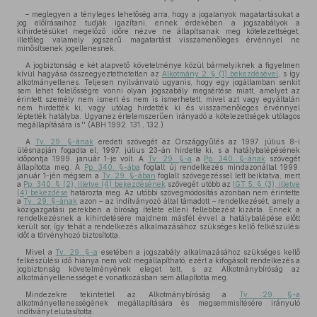
– meglegyen a tényleges lehetőség arra, hogy a jogalanyok magatartásukat a
jog előírásaihoz tudják igazítani, ennek érdekében a jogszabályok a
kihirdetésüket megelőző időre nézve ne állapítsanak meg kötelezettséget,
illetőleg valamely jogszerű magatartást visszamenőleges érvénnyel ne
minősítsenek jogellenesnek.
A jogbiztonság e két alapvető követelménye közül bármelyiknek a figyelmen
kívül hagyása összeegyeztethetetlen az
Alkotmány 2. § (1) bekezdésével
, s így
alkotmányellenes. Teljesen nyilvánvaló ugyanis, hogy egy jogállamban senkit
sem lehet felelősségre vonni olyan jogszabály megsértése miatt, amelyet az
érintett személy nem ismert és nem is ismerhetett, mivel azt vagy egyáltalán
nem hirdették ki, vagy utólag hirdették ki és visszamenőleges érvénnyel
léptették hatályba. Ugyanez értelemszerűen irányadó a kötelezettségek utólagos
megállapítására is.'' (ABH 1992. 131., 132.)
A
Tv. 29. §-ának
eredeti szövegét az Országgyűlés az 1997. július 8-i
ülésnapján fogadta el, 1997. július 23-án hirdette ki, s a hatálybalépésének
időpontja 1999. január 1-je volt. A
Tv. 29. §-a
a
Pp. 340. §-ának
szövegét
állapította meg. A
Pp. 340. §-ába
foglalt új rendelkezés mindazonáltal 1999.
január 1-jén mégsem a
Tv. 29. §-ában
foglalt szövegezéssel lett beiktatva, mert
a
Pp. 340. § (2), illetve (4) bekezdésének
szövegét utóbb az
IGT 5. § (3), illetve
(4) bekezdése
határozta meg. Az utóbbi szövegmódosítás azonban nem érintette
a
Tv. 29. §-ának
azon – az indítványozó által támadott – rendelkezését, amely a
közigazgatási perekben a bíróság ítélete elleni fellebbezést kizárta. Ennek a
rendelkezésnek a kihirdetésére majdnem másfél évvel a hatálybalépése előtt
került sor, így tehát a rendelkezés alkalmazásához szükséges kellő felkészülési
időt a törvényhozó biztosította.
Mivel a
Tv. 29. §-a
esetében a jogszabály alkalmazásához szükséges kellő
felkészülési idő hiánya nem volt megállapítható, ezért a kifogásolt rendelkezés a
jogbiztonság követelményének eleget tett, s az Alkotmánybíróság az
alkotmányellenességet e vonatkozásban sem állapította meg.
Mindezekre tekintettel az Alkotmánybíróság a
Tv. 29. §-a
alkotmányellenességének megállapítására és megsemmisítésére irányuló
indítványt elutasította.