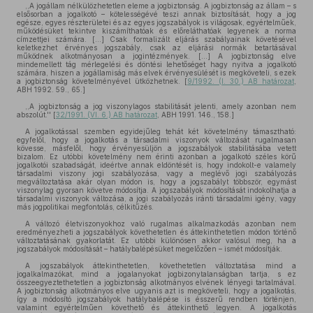
,,A jogállam nélkülözhetetlen eleme a jogbiztonság. A jogbiztonság az állam – s
elsősorban a jogalkotó – kötelességévé teszi annak biztosítását, hogy a jog
egésze, egyes részterületei és az egyes jogszabályok is világosak, egyértelműek,
működésüket tekintve kiszámíthatóak és előreláthatóak legyenek a norma
címzettjei számára. [...] Csak formalizált eljárás szabályainak követésével
keletkezhet érvényes jogszabály, csak az eljárási normák betartásával
működnek alkotmányosan a jogintézmények. [...] A jogbiztonság elve
mindemellett tág mérlegelési és döntési lehetőséget hagy nyitva a jogalkotó
számára, hiszen a jogállamiság más elvek érvényesülését is megköveteli, s ezek
a jogbiztonság követelményével ütközhetnek. [
9/1992. (I. 30.) AB határozat
,
ABH 1992. 59., 65.]
,,A jogbiztonság a jog viszonylagos stabilitását jelenti, amely azonban nem
abszolút.'' [
32/1991. (VI. 6.) AB határozat
, ABH 1991. 146., 158.]
A jogalkotással szemben egyidejűleg tehát két követelmény támasztható:
egyfelől, hogy a jogalkotás a társadalmi viszonyok változását rugalmasan
kövesse, másfelől, hogy érvényesüljön a jogszabályok stabilitásába vetett
bizalom. Ez utóbbi követelmény nem érinti azonban a jogalkotó széles körű
jogalkotói szabadságát, ideértve annak eldöntését is, hogy indokolt-e valamely
társadalmi viszony jogi szabályozása, vagy a meglévő jogi szabályozás
megváltoztatása akár olyan módon is, hogy a jogszabályt többször, egymást
viszonylag gyorsan követve módosítja. A jogszabályok módosítását indokolhatja a
társadalmi viszonyok változása, a jogi szabályozás iránti társadalmi igény, vagy
más jogpolitikai megfontolás, célkitűzés.
A változó életviszonyokhoz való rugalmas alkalmazkodás azonban nem
eredményezheti a jogszabályok követhetetlen és áttekinthetetlen módon történő
változtatásának gyakorlatát. Ez utóbbi különösen akkor valósul meg, ha a
jogszabályok módosítását – hatálybalépésüket megelőzően – ismét módosítják.
A jogszabályok áttekinthetetlen, követhetetlen változtatása mind a
jogalkalmazókat, mind a jogalanyokat jogbizonytalanságban tartja, s ez
összeegyeztethetetlen a jogbiztonság alkotmányos elvének lényegi tartalmával.
A jogbiztonság alkotmányos elve ugyanis azt is megköveteli, hogy a jogalkotás,
így a módosító jogszabályok hatálybalépése is ésszerű rendben történjen,
valamint egyértelműen követhető és áttekinthető legyen. A jogalkotás