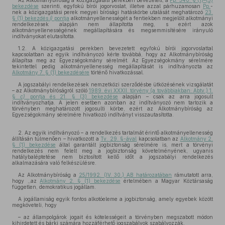
Az Alkotmánybíróság a közigazgatási perekben bevezetett, a
Pp. 340. § (1)–(3)
bekezdése
szerinti, egyfokú bírói jogorvoslat, illetve azzal párhuzamosan
Pp.
-
nek a közigazgatási perek megyei bírósági hatáskörbe utalását meghatározó
23.
§ (1) bekezdés
i)
pontja
alkotmányellenességét a fentiekben megjelölt alkotmányi
rendelkezések alapján nem állapította meg, s ezért azok
alkotmányellenességének megállapítására és megsemmisítésére irányuló
indítványokat elutasította.
1.2. A közigazgatási perekben bevezetett egyfokú bírói jogorvoslattal
kapcsolatban az egyik indítványozó kérte továbbá, hogy az Alkotmánybíróság
állapítsa meg az Egyezségokmány sérelmét. Az Egyezségokmány sérelmére
tekintettel pedig alkotmányellenesség megállapítását is indítványozta az
Alkotmány 7. § (1) bekezdésére
történő hivatkozással.
A jogszabályi rendelkezések nemzetközi szerződésbe ütközésének vizsgálatát
– az Alkotmánybíróságról szóló
1989. évi XXXII. törvény (a továbbiakban: Abtv.) 1.
§
c)
pontja és 21. § (3) bekezdése
alapján – csak az arra jogosult
indítványozhatja. A jelen esetben azonban az indítványozó nem tartozik a
törvényben meghatározott jogosulti körbe, ezért az Alkotmánybíróság az
Egyezségokmány sérelmére hivatkozó indítványt visszautasította.
2. Az egyik indítványozó – a rendelkezés tartalmát érintő alkotmányellenesség
állításán túlmenően – hivatkozott a
Tv. 29. §-ával
kapcsolatban az
Alkotmány 2.
§ (1) bekezdése
által garantált jogbiztonság sérelmére is, mert a törvényi
rendelkezés nem felelt meg a jogbiztonság követelményének, ugyanis
hatálybaléptetése nem biztosított kellő időt a jogszabályi rendelkezés
alkalmazására való felkészülésre.
Az Alkotmánybíróság a
25/1992. (IV. 30.) AB határozatában
rámutatott arra,
hogy ,,az
Alkotmány 2. § (1) bekezdése
értelmében a Magyar Köztársaság
független, demokratikus jogállam.
A jogállamiság egyik fontos alkotóeleme a jogbiztonság, amely egyebek között
megköveteli, hogy
– az állampolgárok jogait és kötelességeit a törvényben megszabott módon
kihirdetett és bárki számára hozzáférhető jogszabályok szabályozzák,