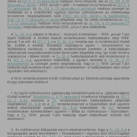
illetve az
IGT 5. § (2) bekezdését
hatályon kívül helyezte, bár az
Itv. 174. § (3)
bekezdés
c)
pontja
– 2003. január 1-jétől – is hatályon kívül helyezte az
IGT 5. §
(2) bekezdését
. Az
Itv. 174. § (3) bekezdés
c)
pontjának
hatályos szövegét az
ítélőtáblák és a fellebbviteli ügyészi szervek székhelyének és illetékességi
területének megállapításáról szóló
2002. évi XXII. törvény (a továbbiakban:
Ifütv.) 8. § (7) bekezdés
a)
pontja
állapította meg. Az utóbbi rendelkezés az
IGT
5. § (2) bekezdése
hatályon kívül helyezésének az
Itv. 174. § (3) bekezdés
c)
pontjában
meghatározott időpontját 2003. július 1-jére módosította.
A
Tv. 34. §-a
alapján e törvény – bizonyos kivételekkel – 1999. január 1-jén
lépett hatályba. A kivételt képező rendelkezések hatálybalépési ideje 1998.
január 1-je volt. Az
IGT 1. §-a
a
Tv. 34. §-a
helyébe egy új rendelkezést iktatott
be. Ezáltal a korábbi főszabályt meghagyva egyes – túlnyomórészt az
ítélőtáblákra vonatkozó – módosító rendelkezések esetében a hatálybalépés
időpontjának meghatározását külön törvényben állapította meg. Így külön törvény
szabályozza – többek között – a
Tv. 35. §
hatálybalépéséről való rendelkezést is.
Az
IGT 2. §-a
ugyanakkor módosította, s egyben beiktatta a
Tv. 35. § (1)
bekezdésének
új szövegét, amely meghatározta, hogy a
Tv.
1999. január 1-jén
hatályba lépő rendelkezéseit – szintén kivételekkel – a hatálybalépés után indult
ügyekben kell alkalmazni.
A fenti rendelkezéseket érintő indítványokat az Alkotmánybíróság egyesítette
és egy eljárásban bírálta el.
1. Az egyik indítványozó a jogállamiság követelményére és a ,,jogbiztonsághoz
fűződő érdekre'' [
Alkotmány 2. § (1) bekezdés
] hivatkozva kifogásolta az
IGT 1.
és 2. §-ait
, amelyek a
Tv.
rendelkezéseinek hatálybalépési időpontját
meghatározó
34. §-át
és a
Tv.
rendelkezéseinek a folyamatban lévő ügyekre
történő alkalmazását szabályozó
35. §-át
módosították. Az
IGT
támadott
rendelkezései következtében ugyanis – állítja az indítványozó – bizonytalan,
hogy a
Pp.
1999. január 1-jén hatályba lépett módosításait mikortól kell
alkalmazni.
2. Az indítványozó álláspontja szerint alkotmányellenes, hogy a
Tv. 29. §-a
a
közigazgatási perek tekintetében – főszabályként – egyfokú bírói felülvizsgálati