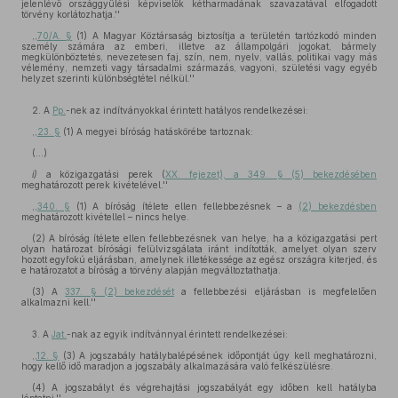
jelenlévő országgyűlési képviselők kétharmadának szavazatával elfogadott
törvény korlátozhatja.''
,,
70/A. §
(1) A Magyar Köztársaság biztosítja a területén tartózkodó minden
személy számára az emberi, illetve az állampolgári jogokat, bármely
megkülönböztetés, nevezetesen faj, szín, nem, nyelv, vallás, politikai vagy más
vélemény, nemzeti vagy társadalmi származás, vagyoni, születési vagy egyéb
helyzet szerinti különbségtétel nélkül.''
2. A
Pp.
-nek az indítványokkal érintett hatályos rendelkezései:
,,
23. §
(1) A megyei bíróság hatáskörébe tartoznak:
(...)
i)
a közigazgatási perek (
XX. fejezet), a 349. § (5) bekezdésében
meghatározott perek kivételével.''
,,
340. §
(1) A bíróság ítélete ellen fellebbezésnek – a
(2) bekezdésben
meghatározott kivétellel – nincs helye.
(2) A bíróság ítélete ellen fellebbezésnek van helye, ha a közigazgatási pert
olyan határozat bírósági felülvizsgálata iránt indították, amelyet olyan szerv
hozott egyfokú eljárásban, amelynek illetékessége az egész országra kiterjed, és
e határozatot a bíróság a törvény alapján megváltoztathatja.
(3) A
337. § (2) bekezdését
a fellebbezési eljárásban is megfelelően
alkalmazni kell.''
3. A
Jat.
-nak az egyik indítvánnyal érintett rendelkezései:
,,
12. §
(3) A jogszabály hatálybalépésének időpontját úgy kell meghatározni,
hogy kellő idő maradjon a jogszabály alkalmazására való felkészülésre.
(4) A jogszabályt és végrehajtási jogszabályát egy időben kell hatályba