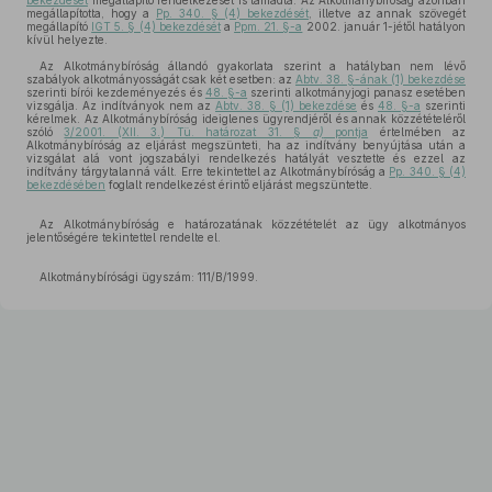
bekezdését
megállapító rendelkezését is támadta. Az Alkotmánybíróság azonban
megállapította, hogy a
Pp. 340. § (4) bekezdését
, illetve az annak szövegét
megállapító
IGT 5. § (4) bekezdését
a
Ppm. 21. §-a
2002. január 1-jétől hatályon
kívül helyezte.
Az Alkotmánybíróság állandó gyakorlata szerint a hatályban nem lévő
szabályok alkotmányosságát csak két esetben: az
Abtv. 38. §-ának (1) bekezdése
szerinti bírói kezdeményezés és
48. §-a
szerinti alkotmányjogi panasz esetében
vizsgálja. Az indítványok nem az
Abtv. 38. § (1) bekezdése
és
48. §-a
szerinti
kérelmek. Az Alkotmánybíróság ideiglenes ügyrendjéről és annak közzétételéről
szóló
3/2001. (XII. 3.) Tü. határozat 31. §
a)
pontja
értelmében az
Alkotmánybíróság az eljárást megszünteti, ha az indítvány benyújtása után a
vizsgálat alá vont jogszabályi rendelkezés hatályát vesztette és ezzel az
indítvány tárgytalanná vált. Erre tekintettel az Alkotmánybíróság a
Pp. 340. § (4)
bekezdésében
foglalt rendelkezést érintő eljárást megszüntette.
Az Alkotmánybíróság e határozatának közzétételét az ügy alkotmányos
jelentőségére tekintettel rendelte el.
Alkotmánybírósági ügyszám: 111/B/1999.