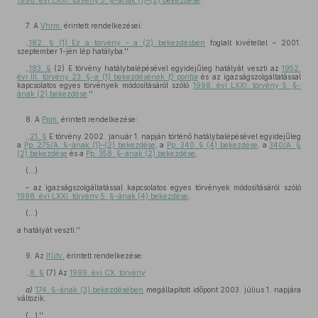
1998. évi LXXI. törvény 5. §-ának (1)–(2) bekezdése
.''
7. A
Vhrm.
érintett rendelkezései:
,,
182. § (1) Ez a törvény – a (2) bekezdésben
foglalt kivétellel – 2001.
szeptember 1-jén lép hatályba.''
,,
183. §
(2) E törvény hatálybalépésével egyidejűleg hatályát veszti az
1952.
évi III. törvény 23. §-a (1) bekezdésének
f)
pontja
és az igazságszolgáltatással
kapcsolatos egyes törvények módosításáról szóló
1998. évi LXXI. törvény 5. §-
ának (2) bekezdése
.''
8. A
Ppm.
érintett rendelkezése:
,,
21. §
E törvény 2002. január 1. napján történő hatálybalépésével egyidejűleg
a
Pp. 275/A. §-ának (1)–(2) bekezdése
, a
Pp. 340. § (4) bekezdése
, a
340/A. §
(2) bekezdése
és a
Pp. 358. §-ának (2) bekezdése
,
(...)
– az igazságszolgáltatással kapcsolatos egyes törvények módosításáról szóló
1998. évi LXXI. törvény 5. §-ának (4) bekezdése
,
(...)
a hatályát veszti.''
9. Az
Ifütv.
érintett rendelkezése:
,,
8. §
(7) Az
1999. évi CX. törvény
a)
174. §-ának (3) bekezdésében
megállapított időpont 2003. július 1. napjára
változik,
(...).''