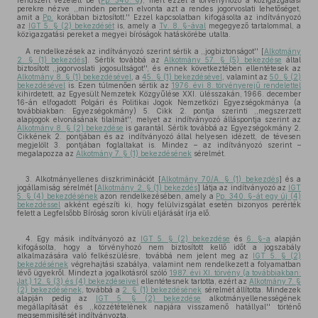
rendszert vezetett be (
Pp. 340. §
), mert ezzel a törvényhozó a közigazgatási
perekre nézve ,,minden perben elvonta azt a rendes jogorvoslati lehetőséget,
amit a
Pp.
korábban biztosított.'' Ezzel kapcsolatban kifogásolta az indítványozó
az
IGT 5. § (2) bekezdését
is, amely a
Tv. 8. §-ával
megegyező tartalommal, a
közigazgatási pereket a megyei bíróságok hatáskörébe utalta.
A rendelkezések az indítványozó szerint sértik a ,,jogbiztonságot'' [
Alkotmány
2. § (1) bekezdés
]. Sértik továbbá az
Alkotmány 57. § (5) bekezdése
által
biztosított ,,jogorvoslati jogosultságot'', és ennek következtében ellentétesek az
Alkotmány 8. § (1) bekezdésével
, a
45. § (1) bekezdésével
, valamint az
50. § (2)
bekezdésével
is. Ezen túlmenően sértik az
1976. évi 8. törvényerejű rendelettel
kihirdetett, az Egyesült Nemzetek Közgyűlése XXI. ülésszakán, 1966. december
16-án elfogadott Polgári és Politikai Jogok Nemzetközi Egyezségokmánya (a
továbbiakban: Egyezségokmány) 5. Cikk 2. pontja szerinti ,,megszerzett
alapjogok elvonásának tilalmát'', melyet az indítványozó álláspontja szerint az
Alkotmány 8. § (2) bekezdése
is garantál. Sértik továbbá az Egyezségokmány 2.
Cikkének 2. pontjában és az indítványozó által helyesen idézett, de tévesen
megjelölt 3. pontjában foglaltakat is. Mindez – az indítványozó szerint –
megalapozza az
Alkotmány 7. § (1) bekezdésének
sérelmét.
3. Alkotmányellenes diszkriminációt [
Alkotmány 70/A. § (1) bekezdés
] és a
jogállamiság sérelmét [
Alkotmány 2. § (1) bekezdés
] látja az indítványozó az
IGT
5. § (4) bekezdésének
azon rendelkezésében, amely a
Pp. 340. §-át egy új (4)
bekezdéssel
akként egészíti ki, hogy felülvizsgálat esetén bizonyos perérték
felett a Legfelsőbb Bíróság soron kívüli eljárását írja elő.
4. Egy másik indítványozó az
IGT 5. § (2) bekezdése
és
6. §-a
alapján
kifogásolta, hogy a törvényhozó nem biztosított kellő időt a jogszabály
alkalmazására való felkészülésre, továbbá nem jelent meg az
IGT 5. § (2)
bekezdésének
végrehajtási szabálya, valamint nem rendelkezett a folyamatban
lévő ügyekről. Mindezt a jogalkotásról szóló
1987. évi XI. törvény (a továbbiakban:
Jat.) 12. § (3) és (4) bekezdéseivel
ellentétesnek tartotta, ezért az
Alkotmány 7. §
(2) bekezdésének
, továbbá a
2. § (1) bekezdésének
sérelmét állította. Mindezek
alapján pedig az
IGT 5. § (2) bekezdése
alkotmányellenességének
megállapítását és ,,közzétételének napjára visszamenő hatállyal'' történő
megsemmisítését indítványozta.