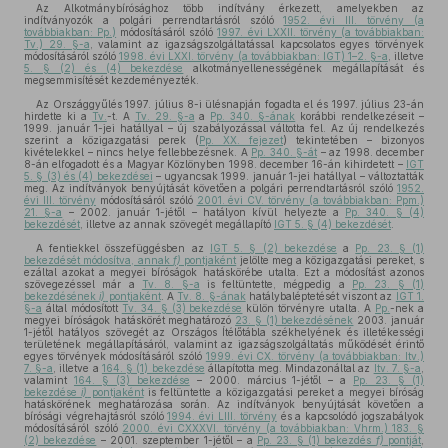
Az Alkotmánybírósághoz több indítvány érkezett, amelyekben az
indítványozók a polgári perrendtartásról szóló
1952. évi III. törvény (a
továbbiakban: Pp.)
módosításáról szóló
1997. évi LXXII. törvény (a továbbiakban:
Tv.) 29. §-a
, valamint az igazságszolgáltatással kapcsolatos egyes törvények
módosításáról szóló
1998. évi LXXI. törvény (a továbbiakban: IGT) 1–2. §-a
, illetve
5. § (2) és (4) bekezdése
alkotmányellenességének megállapítását és
megsemmisítését kezdeményezték.
Az Országgyűlés 1997. július 8-i ülésnapján fogadta el és 1997. július 23-án
hirdette ki a
Tv.
-t. A
Tv. 29. §-a
a
Pp. 340. §-ának
korábbi rendelkezéseit –
1999. január 1-jei hatállyal – új szabályozással váltotta fel. Az új rendelkezés
szerint a közigazgatási perek (
Pp. XX. fejezet
) tekintetében – bizonyos
kivételekkel – nincs helye fellebbezésnek. A
Pp. 340. §-át
– az 1998. december
8-án elfogadott és a Magyar Közlönyben 1998. december 16-án kihirdetett –
IGT
5. § (3) és (4) bekezdései
– ugyancsak 1999. január 1-jei hatállyal – változtatták
meg. Az indítványok benyújtását követően a polgári perrendtartásról szóló
1952.
évi III. törvény
módosításáról szóló
2001. évi CV. törvény (a továbbiakban: Ppm.)
21. §-a
– 2002. január 1-jétől – hatályon kívül helyezte a
Pp. 340. § (4)
bekezdését
, illetve az annak szövegét megállapító
IGT 5. § (4) bekezdését
.
A fentiekkel összefüggésben az
IGT 5. § (2) bekezdése
a
Pp. 23. § (1)
bekezdését módosítva, annak
f)
pontjaként
jelölte meg a közigazgatási pereket, s
ezáltal azokat a megyei bíróságok hatáskörébe utalta. Ezt a módosítást azonos
szövegezéssel már a
Tv. 8. §-a
is feltüntette, mégpedig a
Pp. 23. § (1)
bekezdésének
i)
pontjaként
. A
Tv. 8. §-ának
hatálybaléptetését viszont az
IGT 1.
§-a
által módosított
Tv. 34. § (3) bekezdése
külön törvényre utalta. A
Pp.
-nek a
megyei bíróságok hatáskörét meghatározó
23. § (1) bekezdésének
2003. január
1-jétől hatályos szövegét az Országos Ítélőtábla székhelyének és illetékességi
területének megállapításáról, valamint az igazságszolgáltatás működését érintő
egyes törvények módosításáról szóló
1999. évi CX. törvény (a továbbiakban: Itv.)
7. §-a
, illetve a
164. § (1) bekezdése
állapította meg. Mindazonáltal az
Itv. 7. §-a
,
valamint
164. § (3) bekezdése
– 2000. március 1-jétől – a
Pp. 23. § (1)
bekezdése
i)
pontjaként
is feltüntette a közigazgatási pereket a megyei bíróság
hatáskörének meghatározása során. Az indítványok benyújtását követően a
bírósági végrehajtásról szóló
1994. évi LIII. törvény
és a kapcsolódó jogszabályok
módosításáról szóló
2000. évi CXXXVI. törvény (a továbbiakban: Vhrm.) 183. §
(2) bekezdése
– 2001. szeptember 1-jétől – a
Pp. 23. § (1) bekezdés
f)
pontját
,