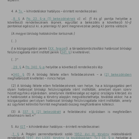
léptetni.''
4. A
Tv.
– kihirdetéskor hatályos – érintett rendelkezései:
,,
8. §
A
Pp. 23. §-a (1) bekezdésének
c)
,
e)
,
f)
és
g)
pontja helyébe a
következő rendelkezések lépnek, egyúttal a bekezdés a következő
h)–j)
pontokkal egészül ki, a jelenlegi
h)
pont megnevezése pedig
k)
pontra változik:
(A megyei bíróság hatáskörébe tartoznak:)
(...)
i)
a közigazgatási perek (
XX. fejezet
), a társadalombiztosítási határozat bírósági
felülvizsgálata iránt indított perek (
341. §
) kivételével,
(...)''
,,
29. §
A
Pp. 340. §-a
helyébe a következő rendelkezés lép:
»
340. §
(1) A bíróság ítélete ellen fellebbezésnek – a
(2) bekezdésben
meghatározott kivétellel – nincs helye.
(2) A bíróság ítélete ellen fellebbezésnek van helye, ha a közigazgatási pert
olyan határozat bírósági felülvizsgálata iránt indították, amelyet olyan szerv
hozott egyfokú eljárásban, amelynek illetékessége az egész országra kiterjed, és
e határozatot a bíróság a törvény alapján megváltoztathatja, továbbá akkor, ha a
közigazgatási pert olyan határozat bírósági felülvizsgálata iránt indították, amely
az ügyfelet kétmillió forintot meghaladó összeg megfizetésére kötelezi.
(3) A
337. § (2) bekezdését
a fellebbezési eljárásban is megfelelően
alkalmazni kell.«''
5. Az
IGT
– kihirdetéskor hatályos – érintett rendelkezései:
,,
1. §
A Polgári perrendtartásról szóló
1952. évi III. törvény
módosításáról
rendelkező
1997. évi LXXII. törvény (a továbbiakban: Tv.) 34. §-a
helyébe a