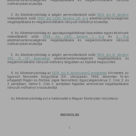
alkotmányellenességének megállapítására és megsemmisítésére irányuló
indítványokat elutasítja.
3. Az Alkotmánybíróság a polgári perrendtartásról szóló
1952. évi III. törvény
módosításáról szóló
1997. évi LXXII. törvény 29. §-a
alkotmányellenességének
megállapítására és megsemmisítésére irányuló indítványt elutasítja.
4. Az Alkotmánybíróság az igazságszolgáltatással kapcsolatos egyes törvények
módosításáról szóló
1998. évi LXXI. törvény 1. §-a
és
2. §-a
alkotmányellenességének megállapítására és megsemmisítésére irányuló
indítványokat elutasítja.
5. Az Alkotmánybíróság a polgári perrendtartásról szóló
1952. évi III. törvény
340. § (4) bekezdése
alkotmányellenességének megállapítására és
megsemmisítésére irányuló indítvány tárgyában az eljárást megszünteti.
6. Az Alkotmánybíróság az
1976. évi 8. törvényerejű rendelettel
kihirdetett, az
Egyesült Nemzetek Közgyűlése XXI. ülésszakán, 1966. december 16-án
elfogadott Polgári és Politikai Jogok Nemzetközi Egyezségokmánya 2. Cikk 2. és
3. pontjában, illetve 5. Cikk 2. pontjában foglaltak sérelmének megállapítására
irányuló indítványt visszautasítja.
Az Alkotmánybíróság ezt a határozatát a Magyar Közlönyben közzéteszi.
INDOKOLÁS
I.