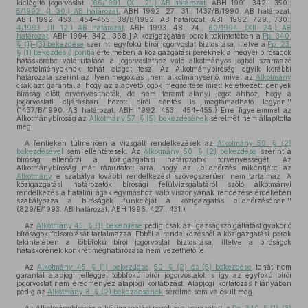
kielégítő jogorvoslat. [
66/1991. (XII. 21.) AB határozat
, ABH 1991. 342., 350.;
5/1992. (I. 30.) AB határozat
, ABH 1992. 27., 31.; 1437/B/1990. AB határozat,
ABH 1992. 453., 454–455.; 38/B/1992. AB határozat, ABH 1992. 729., 730.;
4/1993. (II. 12.) AB határozat
, ABH 1993. 48., 74.;
60/1994. (XII. 24.) AB
határozat
, ABH 1994. 342., 368.] A közigazgatási perek tekintetében a
Pp. 340.
§ (1)–(3) bekezdése
szerinti egyfokú bírói jogorvoslat biztosítása, illetve a
Pp. 23.
§ (1) bekezdés
i)
pontja
értelmében a közigazgatási pereknek a megyei bíróságok
hatáskörébe való utalása a jogorvoslathoz való alkotmányos jogból származó
követelményeknek tehát eleget tesz. Az Alkotmánybíróság egyik korábbi
határozata szerint az ilyen megoldás ,,nem alkotmánysértő, mivel az
Alkotmány
csak azt garantálja, hogy az alapvető jogok megsértése miatt keletkezett igények
bíróság előtt érvényesíthetők, de nem teremt alanyi jogot ahhoz, hogy a
jogorvoslati eljárásban hozott bírói döntés is megtámadható legyen.''
(1437/B/1990. AB határozat, ABH 1992. 453,, 454–455.) Erre figyelemmel az
Alkotmánybíróság az
Alkotmány 57. § (5) bekezdésének
sérelmét nem állapította
meg.
A fentieken túlmenően a vizsgált rendelkezések az
Alkotmány 50. § (2)
bekezdésével
sem ellentétesek. Az
Alkotmány 50. § (2) bekezdése
szerint a
bíróság ellenőrzi a közigazgatási határozatok törvényességét. Az
Alkotmánybíróság már rámutatott arra, hogy az ,,ellenőrzés mikéntjére az
Alkotmány
e szabálya további rendelkezést szövegszerűen nem tartalmaz. A
közigazgatási határozatok bírósági felülvizsgálatáról szóló alkotmányi
rendelkezés a hatalmi ágak egymáshoz való viszonyának rendezése érdekében
szabályozza a bíróságok funkcióját a közigazgatás ellenőrzésében.''
(829/E/1993. AB határozat, ABH 1996. 427., 431.)
Az
Alkotmány 45. § (1) bekezdése
pedig csak az igazságszolgáltatást gyakorló
bíróságok felsorolását tartalmazza. Ebből a rendelkezésből a közigazgatási perek
tekintetében a többfokú bírói jogorvoslat biztosítása, illetve a bíróságok
hatáskörének konkrét meghatározása nem vezethető le.
Az
Alkotmány 45. § (1) bekezdése
,
50. § (2) és (5) bekezdése
tehát nem
garantál alapjogi jelleggel többfokú bírói jogorvoslatot, s így az egyfokú bírói
jogorvoslat nem eredményez alapjogi korlátozást. Alapjogi korlátozás hiányában
pedig az
Alkotmány 8. § (2) bekezdésének
sérelme sem valósult meg.