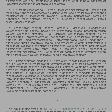
alkotmányos jogállami követelménye többet jelent tehát, mint a jogalkotással
kapcsolatos formális eljárási szabályok betartása.
A
Pp.
vizsgált módosításának, illetve a ,,módosítás módosításának'' jogtechnikai
megoldása nehezen követhetővé és időigényessé tette a változások lényegének
megismerését, a módosítások nyomán keletkező normaszöveg pontos és
naprakész megállapítását, valamint a különböző rendelkezések közötti
összefüggések feltárását.
A szabályozás tárgyát képező társadalmi viszonyok, életviszonyok
változásához nem igazodó, indokolatlan gyorsasággal és áttekinthetetlen módon
változó jogszabály címzettjei – a különböző jogalkalmazó szervek és az
állampolgárok – számára egyaránt nehézséget jelent a változások követése. A
hatályos jog megismerhetőségének bizonytalansága pedig megnehezíti,
ellehetetlenítheti a jogalanyok jogainak érvényesítését, valamint kötelezettségeik
teljesítését, s ez már a jogbiztonság alkotmányos követelményét sértheti. Alapvető
alkotmányos követelmény tehát, hogy a jogalkotás, ennek részeként a
jogszabályok módosítása, az új rendelkezések hatálybalépése követhető legyen
mind a jogalkotók és a jogalkalmazók, mind a jogalanyok számára.
Az Alkotmánybíróság megállapítja, hogy a
Pp.
vizsgált módosításai kapcsán
sérült a jogszabályok változásának követhetőségére vonatkozó követelmény. Az
Alkotmánybíróság azonban a jogszabályok kíméletére, valamint arra tekintettel,
hogy a
Pp.
módosítását, illetve a ,,módosítás módosítását'' követően a jogi helyzet
stabilizálódott, a jogbiztonság védelme érdekében a támadott jogszabályi
rendelkezések alkotmányellenességének megállapítására és megsemmisítésére
irányuló indítványt a rendelkező rész 2. pontjában elutasította. A
Pp.
módosítása
kapcsán azonban a jogalkotással kapcsolatos eljárásban komoly problémák
vetődtek fel. Az Alkotmánybíróság ezért indokoltnak látta általános jelleggel
meghatározni a jogalkotással kapcsolatos legfontosabb alkotmányos
követelményeket és jogállami garanciákat.
IV.
Az egyik indítványozó az
IGT 5. § (4) bekezdésének
a
Pp. 340. § (4)