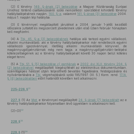
(2) E törvény
149. §-ának (2) bekezdése
a Magyar Köztársaság Európai
Unióhoz történő csatlakozásáról szóló nemzetközi szerződést kihirdető törvény
hatálybalépésének napján,
160. §-a
, valamint
161. §-ának (3) bekezdése
2004.
május 1. napján lép hatályba.
(3) E törvénnyel megállapított járulékot a 2004. január 1-jétől kezdődő
időszakra juttatott és megszerzett jövedelmek után első ízben február hónapban
kell megfizetni.
(4) A
Tbj. 45. §-a (3) bekezdésének
hatálya alá tartozó egyéni vállalkozó,
alkalmi munkavállaló, aki e törvény hatálybalépésekor már rendelkezik egyéni
vállalkozói igazolvánnyal, illetőleg alkalmi munkavállalói könyvvel, de
magánnyugdíjpénztárnak még nem tagja, a magánnyugdíjpénztári-belépési
kötelezettségének az e törvény hatálybalépését követő 30 napon belül köteles
eleget tenni.
(5) A
Tbj. 51. § (5) bekezdése
c)
pontjának
a
2002. évi XLII. törvény 204. §
(2) bekezdésével
megállapított kiegészítését az elektronikus dokumentumban,
számítógépes hálózat útján teljesíthető bevallás fogadására, feldolgozására és
nyilvántartására a
Tbj.
végrehajtásáról szóló 195/1997. (XI. 5.) Korm. rend.
17/A.
§ (6) bekezdésében
előírt határidőt követően kell alkalmazni.
31
225–226. §
227. §
(1) Az
Mpt.
e törvénnyel megállapított
24. §-ának (7) bekezdését
az e
törvény hatálybalépésekor folyamatban lévő ügyekben is alkalmazni kell.
32
(2)–(3)
33
228. §
34
229. §
(1)