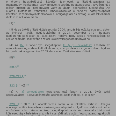
e törvény hatálybalépését követően jelentettek be illetékkiszabásra az
ingatlanügyi hatósághoz, vagy amelyek e törvény hatálybalépését követően más
módon jutottak az illetékhivatal vagy az állami adóhatóság tudomására. Az
eljárási illetékekre vonatkozó rendelkezéseket e törvény hatálybalépését
követően kezdeményezett első fokú államigazgatási és bírósági eljárások eljárási
illetékére kell alkalmazni.
18
(2)
(3) Ha az öröklési illetékkötelezettség 2004. január 1-je előtt keletkezett, akkor
az öröklési illeték megállapítására a 2003. december 31-én hatályos
illetékrendelkezéseket kell alkalmazni, feltéve, hogy ezek a rendelkezések az
örökös számára kedvezőbb fizetési kötelezettséget eredményeznek.
(4) Az
Itv.
e törvénnyel megállapított
13. § (8) bekezdését
azokban az
ajándékozási ügyekben kell alkalmazni, amelyekben az ingatlan első tulajdoni
hányadának megszerzése 2003. december 31-ét követően történt.
19
(5)
20
219. §
21
220–221. §
22
222. §
(1)–(5)
(6) A
(3) bekezdésben
foglaltakat első ízben a 2004. évről szóló
adóbevallásnál, illetve adóhatósági adómegállapításnál kell alkalmazni.
23
24
223. §
(1)
Az adóellenőrzés során a munkáltató terhére utólagos
adómegállapítás keretében munkavégzés alapjául szolgáló szerződés színleltté
minősítése miatt visszamenőleg megállapított adó- és társadalombiztosítási
kötelezettség – beleértve a színlelt szerződések alapján jogosulatlanul gyakorolt