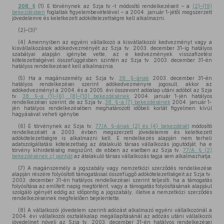
208. §
(1) E törvénynek az Szja tv.-t módosító rendelkezéseit – a
(2)–(19)
bekezdésben
foglaltak figyelembevételével – a 2004. január 1-jétől megszerzett
jövedelemre és keletkezett adókötelezettségre kell alkalmazni.
6
(2)–(3)
(4) Amennyiben az egyéni vállalkozó a kisvállalkozói kedvezményt vagy a
kisvállalkozások adókedvezményét az Szja tv. 2003. december 31-ig hatályos
szabályai alapján igénybe vette, az e kedvezmények visszafizetési
kötelezettségével összefüggésben szintén az Szja tv. 2003. december 31-én
hatályos rendelkezéseit kell alkalmaznia.
(5) Ha a magánszemély az Szja tv.
38. §-ának
2003. december 31-én
hatályos rendelkezései szerint adókedvezményre jogosult, akkor az
adókedvezményt a 2004. és a 2005. évi összevont adóalap utáni adóból az Szja
tv.
38. §-a (1)–(6), (8)–(10) bekezdésének
2004. január 1-jén hatályos
rendelkezései szerint, de az Szja tv.
38. §-a (7) bekezdésének
2004. január 1-
jén hatályos rendelkezésében meghatározott időbeli korlát figyelmen kívül
hagyásával veheti igénybe.
(6) E törvénynek az Szja tv.
77/A. §-ának (2) és (4) bekezdését
módosító
rendelkezését a 2003. évben megszerzett jövedelemre és keletkezett
adókötelezettségre is alkalmazni kell. E rendelkezés alapján nem terheli
adatszolgáltatási kötelezettség az átalakuló társas vállalkozás jogutódját, ha e
törvény kihirdetéséig megszűnt, de ebben az esetben az Szja tv.
77/A. § (2)
bekezdésének
c)
pontját
az átalakuló társas vállalkozás tagja sem alkalmazhatja.
(7) A magánszemély a jogszabály vagy nemzetközi szerződés rendelkezése
alapján részére folyósított támogatással összefüggő adókötelezettségeit az Szja tv.
2003. december 31-én hatályos rendelkezései szerint teljesíti, ha a támogatás
folyósítása az említett napig megtörtént, vagy a támogatás folyósításának alapjául
szolgáló igényét eddig az időpontig a jogszabály, illetve a nemzetközi szerződés
rendelkezéseinek megfelelően bejelentette.
(8) A vállalkozói jövedelem szerinti adózást alkalmazó egyéni vállalkozónál a
2004. évi vállalkozói osztalékalap megállapításánál az adózás utáni vállalkozói
jövedelmet növeli az Szja tv. 2003. december 31-én hatályos rendelkezései