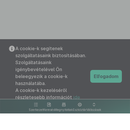
A cookie-k segítenek
szolgáltatásaink biztosításában.
Szolgáltatásaink
igénybevételével Ön
beleegyezik a cookie-k
Elfogadom
használatába.
A cookie-k kezeléséről
részletesebb információt
ide
kattintva olvashat.
Szerkezet
Keresés
Megnyitottak
Eszköztár
Változások