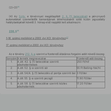
35
(2)–(3)
(4) Az
Szjtv.
e törvénnyel megállapított
2. § (1) bekezdését
a pénznyerő
automatákat üzemeltetők kamarájának létrehozásáról szóló külön jogszabály
hatálybalépését követő 3. hónap első napjától kell alkalmazni.
36
230. §
37
1–16. számú melléklet a 2003. évi XCI. törvényhez
17. számú melléklet a 2003. évi XCI. törvényhez
Az e törvény
212. §-a
szerint a fizetendő általános forgalmi adót növelő összeg:
Sorszám
A termék megnevezése
Fizetendő adó összeg
1.
A Jöt. 42. § (1) bekezdése szerinti
250 Ft/hlf
alkoholtermékek
2.
A Jöt. 52. §-a szerinti sör
55 Ft Balling-fok/hl
3.
A Jöt. 54/A. § (1) bekezdés
a)
pontja szerinti bor
3 Ft/liter
4.
A Jöt. 55. §-a szerinti pezsgő
11,90 Ft/liter
5.
A Jöt. 58. § (1) bekezdése szerinti köztes
17,20 Ft/liter
alkoholtermék