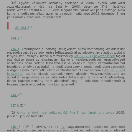
(12) Egyéni vállalkozó adóalany esetében a 2004. évben vállalkozói
osztalékalapnak minősül az Szja tv. 2003. december 31-én hatályos
rendelkezései szerint a 2003. évre megállapított tartalékolt pénz összege. Nem
kell e rendelkezést alkalmazni, ha az egyéni vállalkozó 2002. december 31-én
pénztartalék-számlával rendelkezett.
13
211–213. §
14
214. §
215. §
Amennyiben a hatósági felügyeletet ellátó vámhatóság az adóraktár
engedélyesnél és az adómentes felhasználónál az adóbevallás alapjául szolgáló
tények, körülmények, illetve a termékmérleg
Jöt. 32. § (4) bekezdésében
foglalt
ellenőrzése során az elszámolást, illetve a keretengedélyben engedélyezett
adómentes célra történt felhasználást a termékre olyan vámtarifaszámmal
fogadta el, amely az adóraktári engedélyben vagy a keretengedélyben szerepelt,
a Vegyvizsgáló Intézet ettől eltérő vámtarifaszámról szóló és nem a
Jöt. 32. § (20)
bekezdése
szerint kiadott szakvéleménye alapján visszamenőlegesen az
adóraktár engedélyes és az adómentes felhasználó terhére adókötelezettség,
illetve jogkövetkezmény nem állapítható meg. E bekezdés rendelkezését a
folyamatban lévő ügyekben is alkalmazni kell.
15
216. §
16
217. §
(1)
(2) A
Htv. e törvénnyel beiktatott 52. §-a 31. pontjának
c)
alpontja
2005.
január l-jén lép hatályba.
17
218. §
(1)
E törvénynek az
Itv.
vagyonszerzési illetékekre vonatkozó
rendelkezéseit azokban a vagyonszerzési ügyekben kell alkalmazni, amelyeket