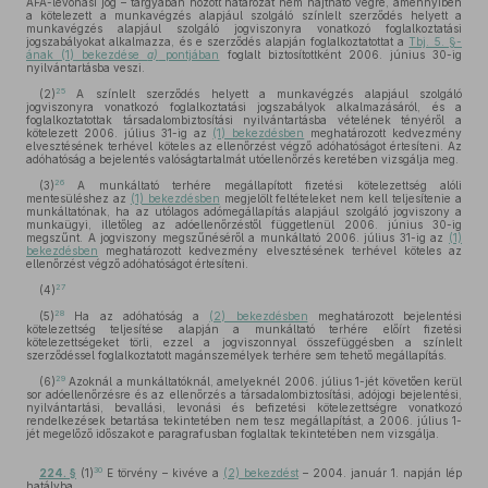
ÁFA-levonási jog – tárgyában hozott határozat nem hajtható végre, amennyiben
a kötelezett a munkavégzés alapjául szolgáló színlelt szerződés helyett a
munkavégzés alapjául szolgáló jogviszonyra vonatkozó foglalkoztatási
jogszabályokat alkalmazza, és e szerződés alapján foglalkoztatottat a
Tbj. 5. §-
ának (1) bekezdése
a)
pontjában
foglalt biztosítottként 2006. június 30-ig
nyilvántartásba veszi.
25
(2)
A színlelt szerződés helyett a munkavégzés alapjául szolgáló
jogviszonyra vonatkozó foglalkoztatási jogszabályok alkalmazásáról, és a
foglalkoztatottak társadalombiztosítási nyilvántartásba vételének tényéről a
kötelezett 2006. július 31-ig az
(1) bekezdésben
meghatározott kedvezmény
elvesztésének terhével köteles az ellenőrzést végző adóhatóságot értesíteni. Az
adóhatóság a bejelentés valóságtartalmát utóellenőrzés keretében vizsgálja meg.
26
(3)
A munkáltató terhére megállapított fizetési kötelezettség alóli
mentesüléshez az
(1) bekezdésben
megjelölt feltételeket nem kell teljesítenie a
munkáltatónak, ha az utólagos adómegállapítás alapjául szolgáló jogviszony a
munkaügyi, illetőleg az adóellenőrzéstől függetlenül 2006. június 30-ig
megszűnt. A jogviszony megszűnéséről a munkáltató 2006. július 31-ig az
(1)
bekezdésben
meghatározott kedvezmény elvesztésének terhével köteles az
ellenőrzést végző adóhatóságot értesíteni.
27
(4)
28
(5)
Ha az adóhatóság a
(2) bekezdésben
meghatározott bejelentési
kötelezettség teljesítése alapján a munkáltató terhére előírt fizetési
kötelezettségeket törli, ezzel a jogviszonnyal összefüggésben a színlelt
szerződéssel foglalkoztatott magánszemélyek terhére sem tehető megállapítás.
29
(6)
Azoknál a munkáltatóknál, amelyeknél 2006. július 1-jét követően kerül
sor adóellenőrzésre és az ellenőrzés a társadalombiztosítási, adójogi bejelentési,
nyilvántartási, bevallási, levonási és befizetési kötelezettségre vonatkozó
rendelkezések betartása tekintetében nem tesz megállapítást, a 2006. július 1-
jét megelőző időszakot e paragrafusban foglaltak tekintetében nem vizsgálja.
30
224. §
(1)
E törvény – kivéve a
(2) bekezdést
– 2004. január 1. napján lép
hatályba.