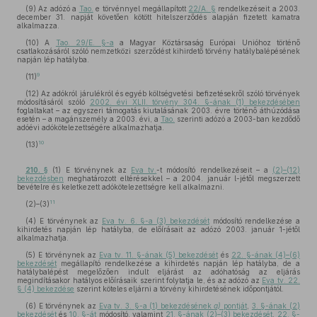
(9) Az adózó a
Tao.
e törvénnyel megállapított
22/A. §
rendelkezéseit a 2003.
december 31. napját követően kötött hitelszerződés alapján fizetett kamatra
alkalmazza.
(10) A
Tao. 29/E. §-a
a Magyar Köztársaság Európai Unióhoz történő
csatlakozásáról szóló nemzetközi szerződést kihirdető törvény hatálybalépésének
napján lép hatályba.
9
(11)
(12) Az adókról járulékról és egyéb költségvetési befizetésekről szóló törvények
módosításáról szóló
2002. évi XLII. törvény 304. §-ának (1) bekezdésében
foglaltakat – az egyszeri támogatás kiutalásának 2003. évre történő áthúzódása
esetén – a magánszemély a 2003. évi, a
Tao.
szerinti adózó a 2003-ban kezdődő
adóévi adókötelezettségére alkalmazhatja.
10
(13)
210. §
(1) E törvénynek az
Eva tv.
-t módosító rendelkezéseit – a
(2)–(12)
bekezdésben
meghatározott eltérésekkel – a 2004. január l-jétől megszerzett
bevételre és keletkezett adókötelezettségre kell alkalmazni.
11
(2)–(3)
(4) E törvénynek az
Eva tv. 6. §-a (3) bekezdését
módosító rendelkezése a
kihirdetés napján lép hatályba, de előírásait az adózó 2003. január 1-jétől
alkalmazhatja.
(5) E törvénynek az
Eva tv. 11. §-ának (5) bekezdését
és
22. §-ának (4)–(6)
bekezdését
megállapító rendelkezése a kihirdetés napján lép hatályba, de a
hatálybalépést megelőzően indult eljárást az adóhatóság az eljárás
megindításakor hatályos előírásaik szerint folytatja le, és az adózó az
Eva tv. 22.
§ (4) bekezdése
szerint köteles eljárni a törvény kihirdetésének időpontjától.
(6) E törvénynek az
Eva tv. 3. §-a (1) bekezdésének
a)
pontját
,
3. §-ának (2)
bekezdését
és
10. §-át
módosító, valamint
21. §-ának (2)–(3) bekezdését
,
22. §-