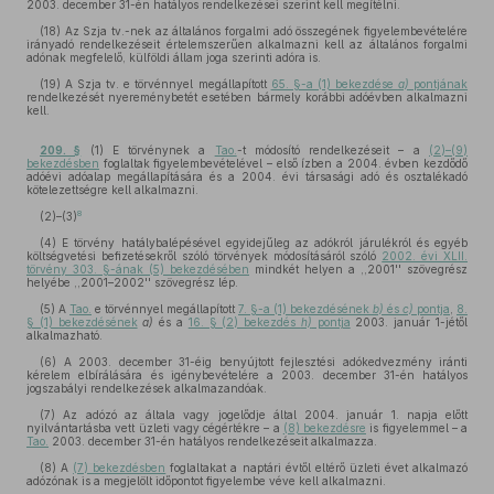
2003. december 31-én hatályos rendelkezései szerint kell megítélni.
(18) Az Szja tv.-nek az általános forgalmi adó összegének figyelembevételére
irányadó rendelkezéseit értelemszerűen alkalmazni kell az általános forgalmi
adónak megfelelő, külföldi állam joga szerinti adóra is.
(19) A Szja tv. e törvénnyel megállapított
65. §-a (1) bekezdése
a)
pontjának
rendelkezését nyereménybetét esetében bármely korábbi adóévben alkalmazni
kell.
209. §
(1) E törvénynek a
Tao.
-t módosító rendelkezéseit – a
(2)–(9)
bekezdésben
foglaltak figyelembevételével – első ízben a 2004. évben kezdődő
adóévi adóalap megállapítására és a 2004. évi társasági adó és osztalékadó
kötelezettségre kell alkalmazni.
8
(2)–(3)
(4) E törvény hatálybalépésével egyidejűleg az adókról járulékról és egyéb
költségvetési befizetésekről szóló törvények módosításáról szóló
2002. évi XLII.
törvény 303. §-ának (5) bekezdésében
mindkét helyen a ,,2001'' szövegrész
helyébe ,,2001–2002'' szövegrész lép.
(5) A
Tao.
e törvénnyel megállapított
7. §-a (1) bekezdésének
b)
és
c)
pontja
,
8.
§ (1) bekezdésének
a)
és a
16. § (2) bekezdés
h)
pontja
2003. január 1-jétől
alkalmazható.
(6) A 2003. december 31-éig benyújtott fejlesztési adókedvezmény iránti
kérelem elbírálására és igénybevételére a 2003. december 31-én hatályos
jogszabályi rendelkezések alkalmazandóak.
(7) Az adózó az általa vagy jogelődje által 2004. január 1. napja előtt
nyilvántartásba vett üzleti vagy cégértékre – a
(8) bekezdésre
is figyelemmel – a
Tao.
2003. december 31-én hatályos rendelkezéseit alkalmazza.
(8) A
(7) bekezdésben
foglaltakat a naptári évtől eltérő üzleti évet alkalmazó
adózónak is a megjelölt időpontot figyelembe véve kell alkalmazni.