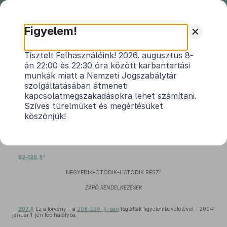
Nemzeti
Jogszabálytár
+
Figyelem!
2003. évi XCI. törvény
Tisztelt Felhasználóink! 2026. augusztus 8-
án 22:00 és 22:30 óra között karbantartási
az adókról, járulékokról és egyéb költségvetési
munkák miatt a Nemzeti Jogszabálytár
1
befizetésekről szóló törvények módosításáról
szolgáltatásában átmeneti
Hatályos: 2008. 01. 01. – 2012. 06. 26.
kapcsolatmegszakadásokra lehet számítani.
Szíves türelmüket és megértésüket
köszönjük!
2
ELSŐ–MÁSODIK RÉSZ
3
HARMADIK RÉSZ
4
92–120. §
5
NEGYEDIK–ÖTÖDIK–HATODIK RÉSZ
ZÁRÓ RENDELKEZÉSEK
207. §
Ez a törvény – a
208–230. §-ban
foglaltak figyelembevételével – 2004.
január 1-jén lép hatályba.