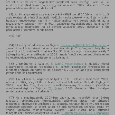
szerint a 2003. évre megállapított tartalékolt pénz összege. Nem kell e
rendelkezést alkalmazni, ha az egyéni vállalkozó 2002. december 31-én
pénztartalék-számlával rendelkezett.
(9) Az átalányadózást alkalmazó egyéni vállalkozónál 2004-ben vállalkozói
osztalékalapnak minősül az átalányadózás megkezdésekor – az Szja tv. akkor
hatályos rendelkezései szerint – nyilvántartásba vett pénztartaléknak az a
része, amely korábban nem minősült vállalkozói osztalékalapnak. Nem kell e
rendelkezést alkalmazni, ha az egyéni vállalkozó 2002. december 31-én
pénztartalék-számlával rendelkezett.
7
(10)–(13)
(14) E törvény kihirdetésével az Szja tv.
1. számú melléklete 5.5. alpontjában
a
,,továbbá a köztisztviselőt törvény előírása alapján'' szövegrész helyébe a
,,továbbá a köztisztviselők jogállásáról szóló törvény alapján a magánszemélyt''
szövegrész lép; e rendelkezést a 2003. január 1-jétől megszerzett jövedelemre
és keletkezett adókötelezettségre kell alkalmazni.
(15) E törvénynek a Szja tv.
3. számú mellékletének
II. Igazolás nélkül
elszámolható költségek fejezetének 5. pontját megállapító rendelkezése a
kihirdetés napján lép hatályba, de előírásait a 2003. január 1-jétől megszerzett
jövedelemre kell alkalmazni.
(16) Ha kifizető a magánszeméllyel a hitel (kölcsön) szerződést 2003.
november 30-ig megkötötte, a hitel (kölcsön) futamideje alatt, de legfeljebb
2005. december 31-ig keletkező kamatkedvezményből származó jövedelem
adókötelezettségét az Szja tv.
72. §-ának
2003. december 31-én hatályos
rendelkezései szerint kell teljesíteni.
(17) Ha a magánszemély 2003-ban vagy az azt megelőző három évben
lakáscélú felhasználásra munkáltatójától adómentes vissza nem térítendő
támogatást (ideértve a munkáltató által lakáscélú felhasználásra nyújtott kölcsön
elengedett összegét is) kapott, akkor az első folyósítástól számított ötödik év
végéig lakáscélú felhasználásra nyújtott újabb vissza nem térítendő
támogatás(ok) adómentességét az Szja tv.
1. számú melléklete 2.7. alpontjának