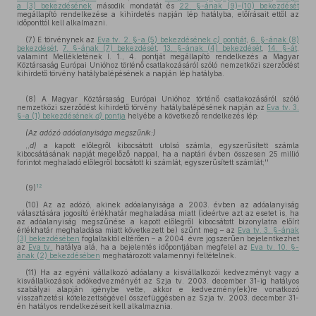
a (3) bekezdésének
második mondatát és
22. §-ának (9)–(10) bekezdését
megállapító rendelkezése a kihirdetés napján lép hatályba, előírásait ettől az
időponttól kell alkalmazni.
(7) E törvénynek az
Eva tv. 2. §-a (5) bekezdésének
c)
pontját
,
6. §-ának (8)
bekezdését
,
7. §-ának (7) bekezdését
,
13. §-ának (4) bekezdését
,
14. §-át
,
valamint Mellékletének I. 1., 4. pontját megállapító rendelkezés a Magyar
Köztársaság Európai Unióhoz történő csatlakozásáról szóló nemzetközi szerződést
kihirdető törvény hatálybalépésének a napján lép hatályba.
(8) A Magyar Köztársaság Európai Unióhoz történő csatlakozásáról szóló
nemzetközi szerződést kihirdető törvény hatálybalépésének napján az
Eva tv. 3.
§-a (1) bekezdésének
d)
pontja
helyébe a következő rendelkezés lép:
(Az adózó adóalanyisága megszűnik:)
,,
d)
a kapott előlegről kibocsátott utolsó számla, egyszerűsített számla
kibocsátásának napját megelőző nappal, ha a naptári évben összesen 25 millió
forintot meghaladó előlegről bocsátott ki számlát, egyszerűsített számlát;''
12
(9)
(10) Az az adózó, akinek adóalanyisága a 2003. évben az adóalanyiság
választására jogosító értékhatár meghaladása miatt (ideértve azt az esetet is, ha
az adóalanyiság megszűnése a kapott előlegről kibocsátott bizonylatra előírt
értékhatár meghaladása miatt következett be) szűnt meg – az
Eva tv. 3. §-ának
(3) bekezdésében
foglaltaktól eltérően – a 2004. évre jogszerűen bejelentkezhet
az
Eva tv.
hatálya alá, ha a bejelentés időpontjában megfelel az
Eva tv. 10. §-
ának (2) bekezdésében
meghatározott valamennyi feltételnek.
(11) Ha az egyéni vállalkozó adóalany a kisvállalkozói kedvezményt vagy a
kisvállalkozások adókedvezményét az Szja tv. 2003. december 31-ig hatályos
szabályai alapján igénybe vette, akkor e kedvezmény(ek)re vonatkozó
visszafizetési kötelezettségével összefüggésben az Szja tv. 2003. december 31-
én hatályos rendelkezéseit kell alkalmaznia.