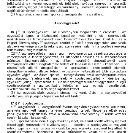
sportakadémia megteremti a versenyzők magas szintű sportszakmai
felkészítésének, versenyeztetésének feltételeit, továbbá szervezi a sportolók
sporttevékenységgel összefüggő és tanulmányi kötelezettségeinek teljesítését
segítő körülmények rendelkezésre állását.
(3)
A sportakadémia állami sportcélú támogatásban részesíthető.
A sportegyesület
95
16. §
(1)
Sportegyesület – az e törvényben megállapított eltérésekkel – az
egyesülési jogról, a közhasznú jogállásról, valamint a civil szervezetek
96
működéséről és támogatásáról szóló törvény
(továbbiakban: Civil tv.) és a
97
Polgári Törvénykönyv
szabályai szerint működő olyan egyesület, amelynek
alaptevékenysége a sporttevékenység szervezése, valamint a sporttevékenység
feltételeinek megteremtése.
98
(2)
A sportegyesület a magyar sport hagyományos szervezeti alapegysége, a
versenysport, a tehetséggondozás, az utánpótlás-nevelés és a szabadidősport
műhelye. Sportegyesület – az állami sportcélú támogatásokról szóló
kormányrendeletben meghatározott feltételek teljesülése esetén – közvetlenül is
részesíthető állami támogatásban. A sportszakmai szempontból kiemelt,
utánpótlás-nevelési, illetve felnőtt korosztályok felkészítését több sportágban
egyaránt végző – az állami sportcélú támogatásokról szóló kormányrendeletben
meghatározott feltételeknek megfelelő – sportegyesülettel – ideértve az
egyesületi jellegű sportiskolát is – kiemelt sportegyesületként (egyesületi jellegű
sportiskolaként) a sportpolitikáért felelős miniszter olimpiai, paralimpiai,
siketlimpiai ciklusokra szóló megállapodást köthet.
(3)
Az egyesületekről vezetett bírósági nyilvántartásban a sportegyesület
sportegyesületi jellegét kifejezetten fel kell tüntetni.
17. §
(1)
Sportegyesület:
99
a)
közgyűlését (küldöttgyűlését) évente legalább egyszer össze kell hívni,
amelyen meg kell tárgyalnia éves pénzügyi tervét, illetve az előző éves
100
pénzügyi terv teljesítéséről szóló, a számvitelről szóló törvény
rendelkezései
szerint készített beszámolót,
101
b)
sporttal össze nem függő tevékenységet, valamint sporttevékenységével
összefüggő kereskedelmi tevékenységet – ideértve a sportegyesület vagyoni
értékű jogainak hasznosítását is – csak kiegészítő tevékenységként folytathat. A
sportlétesítmények használata, illetve működtetése, valamint a vele igazolt