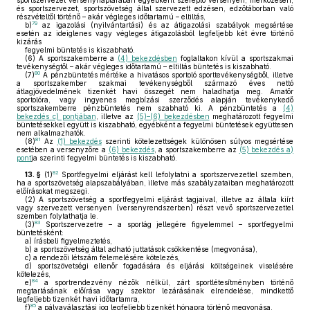
sportszervezet versenynaptárában egyébként szereplő versenyen, mérkőzésen,
és sportszervezet, sportszövetség által szervezett edzésen, edzőtáborban való
részvételtől történő – akár végleges időtartamú – eltiltás,
79
b)
az igazolási (nyilvántartási) és az átigazolási szabályok megsértése
esetén az ideiglenes vagy végleges átigazolásból legfeljebb két évre történő
kizárás
fegyelmi büntetés is kiszabható.
(6)
A sportszakemberre a
(4) bekezdésben
foglaltakon kívül a sportszakmai
tevékenységtől – akár végleges időtartamú – eltiltás büntetés is kiszabható.
80
(7)
A pénzbüntetés mértéke a hivatásos sportoló sporttevékenységből, illetve
a sportszakember szakmai tevékenységből származó éves nettó
átlagjövedelmének tizenkét havi összegét nem haladhatja meg. Amatőr
sportolóra, vagy ingyenes megbízási szerződés alapján tevékenykedő
sportszakemberre pénzbüntetés nem szabható ki. A pénzbüntetés a
(4)
bekezdés c) pontjában
, illetve az
(5)–(6) bekezdésben
meghatározott fegyelmi
büntetésekkel együtt is kiszabható, egyébként a fegyelmi büntetések együttesen
nem alkalmazhatók.
81
(8)
Az
(1) bekezdés
szerinti kötelezettségek különösen súlyos megsértése
esetében a versenyzőre a
(6) bekezdés
, a sportszakemberre az
(5) bekezdés a)
pont
ja szerinti fegyelmi büntetés is kiszabható.
82
13. §
(1)
Sportfegyelmi eljárást kell lefolytatni a sportszervezettel szemben,
ha a sportszövetség alapszabályában, illetve más szabályzataiban meghatározott
előírásokat megszegi.
(2)
A sportszövetség a sportfegyelmi eljárást tagjaival, illetve az általa kiírt
vagy szervezett versenyen (versenyrendszerben) részt vevő sportszervezettel
szemben folytathatja le.
83
(3)
Sportszervezetre – a sportág jellegére figyelemmel – sportfegyelmi
büntetésként:
a)
írásbeli figyelmeztetés,
b)
a sportszövetség által adható juttatások csökkentése (megvonása),
c)
a rendezői létszám felemelésére kötelezés,
d)
sportszövetségi ellenőr fogadására és eljárási költségeinek viselésére
kötelezés,
84
e)
a sportrendezvény nézők nélkül, zárt sportlétesítményben történő
megtartásának előírása vagy szektor lezárásának elrendelése, mindkettő
legfeljebb tizenkét havi időtartamra,
85
f)
a pályaválasztási jog legfeljebb tizenkét hónapra történő megvonása,