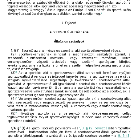
versenysportról, a szabadidő eltöltéséről, a diák-, egyetemi-főiskolai sportról, a
fogyatékossággal élők sportjáról vagy az egészség megőrzéséről van szó.
Magyarország Országgyűlése elfogadja az Európai Sport Chartát, és sportról szóló
2
törvényét azzal összhangban az alábbiak szerint alkotja meg.
I. Fejezet
A SPORTOLÓ JOGÁLLÁSA
Általános szabályok
1. §
(1)
Sportoló az a természetes személy, aki sporttevékenységet végez.
(2)
Sporttevékenységnek minősül a meghatározott szabályok szerint, a
szabadidő eltöltéseként kötetlenül vagy szervezett formában, illetve
versenyszerűen végzett testedzés vagy szellemi sportágban kifejtett
tevékenység, amely a fizikai erőnlét és a szellemi teljesítőképesség megtartását,
fejlesztését szolgálja.
3
(3)
Azt a sportolót, aki a sportszervezet által szervezett formában nyújtott
sportszolgáltatást rendszeres jelleggel igénybe veszi, a sportszervezet az e célra
szolgáló nyilvántartásába regisztrálja (a továbbiakban: sportszervezet általi
igazolás). A sportszervezet általi igazolással a sportoló és a sportszervezet között
igazolt sportolói jogviszony jön létre, amely a sportoló játékjoga használatának a
sportszervezetre való átruházásának minősül. Igazolt sportoló az a sportoló, aki a
sportszervezettel igazolt sportolói jogviszonyban áll.
4
(4)
Versenyszerűen sportoló az az igazolt sportoló, aki a sportszövetség által
kiírt, szervezett vagy engedélyezett versenyeken, vagy versenyrendszerben
vesz részt (a továbbiakban: versenyző). A versenyző vagy amatőr sportoló vagy
hivatásos sportoló.
5
(5)
Hivatásos sportoló az a versenyző, aki jövedelemszerzési céllal
foglalkozásszerűen folytat sporttevékenységet. Minden más versenyző amatőr
sportolónak minősül.
6
1/A. §
(1)
Az igazolt sportolói jogviszony – az
1/B. § (2) bekezdés
ében foglaltak
kivételével – határozatlan időre jön létre. A sportszervezet általi igazolással a
sportoló a játékjogának használatát az őt igazoló sportszervezetre – a
9. § (3)