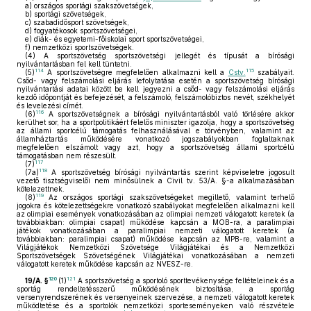
a)
országos sportági szakszövetségek,
b)
sportági szövetségek,
c)
szabadidősport szövetségek,
d)
fogyatékosok sportszövetségei,
e)
diák- és egyetemi-főiskolai sport sportszövetségei,
f)
nemzetközi sportszövetségek.
(4)
A sportszövetség sportszövetségi jellegét és típusát a bírósági
nyilvántartásban fel kell tüntetni.
114
115
(5)
A sportszövetségre megfelelően alkalmazni kell a
Cstv.
szabályait.
Csőd- vagy felszámolási eljárás lefolytatása esetén a sportszövetség bírósági
nyilvántartási adatai között be kell jegyezni a csőd- vagy felszámolási eljárás
kezdő időpontját és befejezését, a felszámoló, felszámolóbiztos nevét, székhelyét
és levelezési címét.
116
(6)
A sportszövetségnek a bírósági nyilvántartásból való törlésére akkor
kerülhet sor, ha a sportpolitikáért felelős miniszter igazolja, hogy a sportszövetség
az állami sportcélú támogatás felhasználásával e törvényben, valamint az
államháztartás működésére vonatkozó jogszabályokban foglaltaknak
megfelelően elszámolt vagy azt, hogy a sportszövetség állami sportcélú
támogatásban nem részesült.
117
(7)
118
(7a)
A sportszövetség bírósági nyilvántartás szerint képviseletre jogosult
vezető tisztségviselői nem minősülnek a Civil tv. 53/A. §-a alkalmazásában
kötelezettnek.
119
(8)
Az országos sportági szakszövetségeket megillető, valamint terhelő
jogokra és kötelezettségekre vonatkozó szabályokat megfelelően alkalmazni kell
az olimpiai események vonatkozásában az olimpiai nemzeti válogatott keretek (a
továbbiakban: olimpiai csapat) működése kapcsán a MOB-ra, a paralimpiai
játékok vonatkozásában a paralimpiai nemzeti válogatott keretek (a
továbbiakban: paralimpiai csapat) működése kapcsán az MPB-re, valamint a
Világjátékok Nemzetközi Szövetsége Világjátékai és a Nemzetközi
Sportszövetségek Szövetségének Világjátékai vonatkozásában a nemzeti
válogatott keretek működése kapcsán az NVESZ-re.
120
121
19/A. §
(1)
A sportszövetség a sportoló sporttevékenysége feltételeinek és a
sportág rendeltetésszerű működésének biztosítása, a sportág
versenyrendszerének és versenyeinek szervezése, a nemzeti válogatott keretek
működtetése és a sportolók nemzetközi sporteseményeken való részvétele