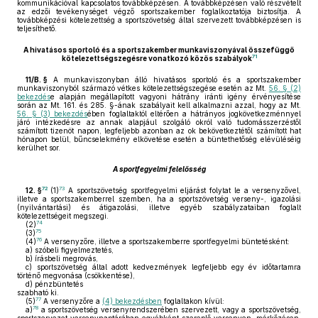
kommunikációval kapcsolatos továbbképzésen. A továbbképzésen való részvételt
az edzői tevékenységet végző sportszakember foglalkoztatója biztosítja. A
továbbképzési kötelezettség a sportszövetség által szervezett továbbképzésen is
teljesíthető.
A hivatásos sportoló és a sportszakember munkaviszonyával összefüggő
71
kötelezettségszegésre vonatkozó közös szabályok
11/B. §
A munkaviszonyban álló hivatásos sportoló és a sportszakember
munkaviszonyból származó vétkes kötelezettségszegése esetén az Mt.
56. § (2)
bekezdés
e alapján megállapított vagyoni hátrány iránti igény érvényesítése
során az Mt. 161. és 285. §-ának szabályait kell alkalmazni azzal, hogy az Mt.
56. § (3) bekezdés
ében foglaltaktól eltérően a hátrányos jogkövetkezménnyel
járó intézkedésre az annak alapjául szolgáló okról való tudomásszerzéstől
számított tizenöt napon, legfeljebb azonban az ok bekövetkeztétől számított hat
hónapon belül, bűncselekmény elkövetése esetén a büntethetőség elévüléséig
kerülhet sor.
A sportfegyelmi felelősség
72
73
12. §
(1)
A sportszövetség sportfegyelmi eljárást folytat le a versenyzővel,
illetve a sportszakemberrel szemben, ha a sportszövetség verseny-, igazolási
(nyilvántartási) és átigazolási, illetve egyéb szabályzataiban foglalt
kötelezettségeit megszegi.
74
(2)
75
(3)
76
(4)
A versenyzőre, illetve a sportszakemberre sportfegyelmi büntetésként:
a)
szóbeli figyelmeztetés,
b)
írásbeli megrovás,
c)
sportszövetség által adott kedvezmények legfeljebb egy év időtartamra
történő megvonása (csökkentése),
d)
pénzbüntetés
szabható ki.
77
(5)
A versenyzőre a
(4) bekezdésben
foglaltakon kívül:
78
a)
a sportszövetség versenyrendszerében szervezett, vagy a sportszövetség,