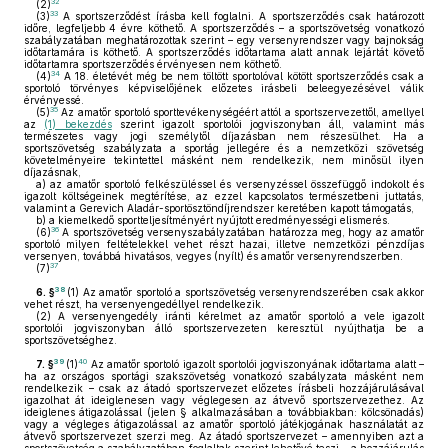
32
(2)
33
(3)
A sportszerződést írásba kell foglalni. A sportszerződés csak határozott
időre, legfeljebb 4 évre köthető. A sportszerződés – a sportszövetség vonatkozó
szabályzatában meghatározottak szerint – egy versenyrendszer vagy bajnokság
időtartamára is köthető. A sportszerződés időtartama alatt annak lejártát követő
időtartamra sportszerződés érvényesen nem köthető.
34
(4)
A 18. életévét még be nem töltött sportolóval kötött sportszerződés csak a
sportoló törvényes képviselőjének előzetes irásbeli beleegyezésével válik
érvényessé.
35
(5)
Az amatőr sportoló sporttevékenységéért attól a sportszervezettől, amellyel
az
(1) bekezdés
szerint igazolt sportolói jogviszonyban áll, valamint más
természetes vagy jogi személytől díjazásban nem részesülhet. Ha a
sportszövetség szabályzata a sportág jellegére és a nemzetközi szövetség
követelményeire tekintettel másként nem rendelkezik, nem minősül ilyen
díjazásnak,
a)
az amatőr sportoló felkészüléssel és versenyzéssel összefüggő indokolt és
igazolt költségeinek megtérítése, az ezzel kapcsolatos természetbeni juttatás,
valamint a Gerevich Aladár-sportösztöndíjrendszer keretében kapott támogatás,
b)
a kiemelkedő sportteljesítményért nyújtott eredményességi elismerés.
36
(6)
A sportszövetség versenyszabályzatában határozza meg, hogy az amatőr
sportoló milyen feltételekkel vehet részt hazai, illetve nemzetközi pénzdíjas
versenyen, továbbá hivatásos, vegyes (nyílt) és amatőr versenyrendszerben.
37
(7)
38
6. §
(1)
Az amatőr sportoló a sportszövetség versenyrendszerében csak akkor
vehet részt, ha versenyengedéllyel rendelkezik.
(2)
A versenyengedély iránti kérelmet az amatőr sportoló a vele igazolt
sportolói jogviszonyban álló sportszervezeten keresztül nyújthatja be a
sportszövetséghez.
39
40
7. §
(1)
Az amatőr sportoló igazolt sportolói jogviszonyának időtartama alatt –
ha az országos sportági szakszövetség vonatkozó szabályzata másként nem
rendelkezik – csak az átadó sportszervezet előzetes írásbeli hozzájárulásával
igazolhat át ideiglenesen vagy véglegesen az átvevő sportszervezethez. Az
ideiglenes átigazolással (jelen § alkalmazásában a továbbiakban: kölcsönadás)
vagy a végleges átigazolással az amatőr sportoló játékjogának használatát az
átvevő sportszervezet szerzi meg. Az átadó sportszervezet – amennyiben azt a