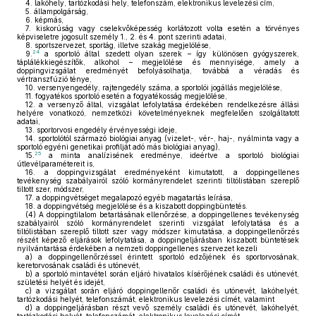
4.
lakóhely, tartózkodási hely, telefonszám, elektronikus levelezési cím,
5.
állampolgárság,
6.
képmás,
7.
kiskorúság vagy cselekvőképesség korlátozott volta esetén a törvényes
képviseletre jogosult személy 1., 2. és 4. pont szerinti adatai,
8.
sportszervezet, sportág, illetve szakág megjelölése,
24
9.
a sportoló által szedett olyan szerek – így különösen gyógyszerek,
táplálékkiegészítők, alkohol – megjelölése és mennyisége, amely a
doppingvizsgálat eredményét befolyásolhatja, továbbá a véradás és
vértranszfúzió ténye,
10.
versenyengedély, rajtengedély száma, a sportolói jogállás megjelölése,
11.
fogyatékos sportoló esetén a fogyatékosság megjelölése,
12.
a versenyző által, vizsgálat lefolytatása érdekében rendelkezésre állási
helyére vonatkozó, nemzetközi követelményeknek megfelelően szolgáltatott
adatai,
13.
sportorvosi engedély érvényességi ideje,
14.
sportolótól származó biológiai anyag (vizelet-, vér-, haj-, nyálminta vagy a
sportoló egyéni genetikai profilját adó más biológiai anyag),
25
15.
a minta analízisének eredménye, ideértve a sportoló biológiai
útlevélparamétereit is,
16.
a doppingvizsgálat eredményeként kimutatott, a doppingellenes
tevékenység szabályairól szóló kormányrendelet szerinti tiltólistában szereplő
tiltott szer, módszer,
17.
a doppingvétséget megalapozó egyéb magatartás leírása,
18.
a doppingvétség megjelölése és a kiszabott doppingbüntetés.
(4)
A doppingtilalom betartásának ellenőrzése, a doppingellenes tevékenység
szabályairól szóló kormányrendelet szerinti vizsgálat lefolytatása és a
tiltólistában szereplő tiltott szer vagy módszer kimutatása, a doppingellenőrzés
részét képező eljárások lefolytatása, a doppingeljárásban kiszabott büntetések
nyilvántartása érdekében a nemzeti doppingellenes szervezet kezeli
a)
a doppingellenőrzéssel érintett sportoló edzőjének és sportorvosának,
keretorvosának családi és utónevét,
b)
a sportoló mintavétel során eljáró hivatalos kísérőjének családi és utónevét,
születési helyét és idejét,
c)
a vizsgálat során eljáró doppingellenőr családi és utónevét, lakóhelyét,
tartózkodási helyét, telefonszámát, elektronikus levelezési címét, valamint
d)
a doppingeljárásban részt vevő személy családi és utónevét, lakóhelyét,