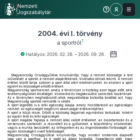
Nemzeti
Jogszabálytár
2004. évi I. törvény
1
a sportról
Hatályos: 2026. 02. 28. – 2026. 09. 26.
Magyarország Országgyűlése kinyilvánítja, hogy a nemzet közössége a test
művelését, a sportot, a nemzet alapértékének, kívánatos célnak tekinti. A nemzet
értékei között tartja számon a sport által elért eredményeket, és elismeri a sport
egyént és közösséget erősítő értékeit.
Magyarország sportnemzet, amely e törvénnyel is tiszteleg azon tagjai előtt, akik
tevékenységükkel dicsőséget, elismerést és megbecsülést szereztek hazánknak.
Az e törvényben meghatározott célok megvalósítása biztosítja továbbá azt, hogy
Magyarország sportoló nemzetté is váljék.
A sport legelőbb is a lelki egészség alapja, amely hozzátartozik az egészséges
nemzet, az egészségét megőrizni akaró polgár értékrendjéhez.
A sport a közjó része. Erősíti a közösség tagjainak egymáshoz tartozását, miként
az egyén testi és lelki egészségét.
A sport magába foglalja a nemzet által vallott értékeket, az összetartozás és a
versenyzés szellemét, a részvételt és a győzelmet, a teljesítmény elismerését,
vagyis a munka becsületét, az önfegyelem és az öngondoskodás fontosságát, az
egyén közösségért viselt felelősségét.
Magyarország Országgyűlése kinyilvánítja, hogy minden embernek alapvető
joga van a sporthoz, és e jogát az állam biztosítja, függetlenül attól, hogy