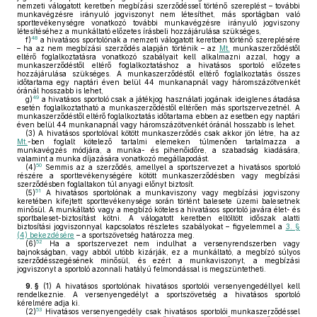
nemzeti válogatott keretben megbízási szerződéssel történő szereplést – további
munkavégzésre irányuló jogviszonyt nem létesíthet, más sportágban való
sporttevékenységre vonatkozó további munkavégzésre irányuló jogviszony
létesítéséhez a munkáltató előzetes írásbeli hozzájárulása szükséges,
48
f)
a hivatásos sportolónak a nemzeti válogatott keretben történő szereplésére
– ha az nem megbízási szerződés alapján történik – az
Mt.
munkaszerződéstől
eltérő foglalkoztatásra vonatkozó szabályait kell alkalmazni azzal, hogy a
munkaszerződéstől eltérő foglalkoztatáshoz a hivatásos sportoló előzetes
hozzájárulása szükséges. A munkaszerződéstől eltérő foglalkoztatás összes
időtartama egy naptári éven belül 44 munkanapnál vagy háromszázötvenkét
óránál hosszabb is lehet,
49
g)
a hivatásos sportoló csak a játékjog használati jogának ideiglenes átadása
esetén foglalkoztatható a munkaszerződéstől eltérően más sportszervezetnél. A
munkaszerződéstől eltérő foglalkoztatás időtartama ebben az esetben egy naptári
éven belül 44 munkanapnál vagy háromszázötvenkét óránál hosszabb is lehet.
(3)
A hivatásos sportolóval kötött munkaszerződés csak akkor jön létre, ha az
Mt.
-ben foglalt kötelező tartalmi elemeken túlmenően tartalmazza a
munkavégzés módjára, a munka- és pihenőidőre, a szabadság kiadására,
valamint a munka díjazására vonatkozó megállapodást.
50
(4)
Semmis az a szerződés, amellyel a sportszervezet a hivatásos sportoló
részére a sporttevékenységére kötött munkaszerződésben vagy megbízási
szerződésben foglaltakon túl anyagi előnyt biztosít.
51
(5)
A hivatásos sportolónak a munkaviszony vagy megbízási jogviszony
keretében kifejtett sporttevékenysége során történt balesete üzemi balesetnek
minősül. A munkáltató vagy a megbízó köteles a hivatásos sportoló javára élet- és
sportbaleset-biztosítást kötni. A válogatott keretben eltöltött időszak alatti
biztosítási jogviszonnyal kapcsolatos részletes szabályokat – figyelemmel a
3. §
(4) bekezdésére
– a sportszövetség határozza meg.
52
(6)
Ha a sportszervezet nem indulhat a versenyrendszerben vagy
bajnokságban, vagy abból utóbb kizárják, ez a munkáltató, a megbízó súlyos
szerződésszegésének minősül, és ezért a munkaviszonyt, a megbízási
jogviszonyt a sportoló azonnali hatályú felmondással is megszüntetheti.
9. §
(1)
A hivatásos sportolónak hivatásos sportolói versenyengedéllyel kell
rendelkeznie. A versenyengedélyt a sportszövetség a hivatásos sportoló
kérelmére adja ki.
53
(2)
Hivatásos versenyengedély csak hivatásos sportolói munkaszerződéssel