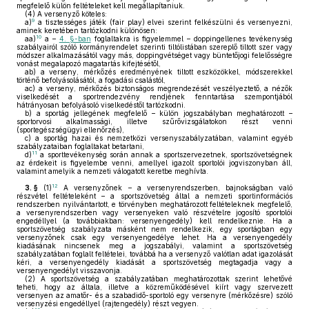
megfelelő külön feltételeket kell megállapítaniuk.
(4)
A versenyző köteles:
9
a)
a tisztességes játék (fair play) elvei szerint felkészülni és versenyezni,
aminek keretében tartózkodni különösen:
10
aa)
a –
4. §-ban
foglaltakra is figyelemmel – doppingellenes tevékenység
szabályairól szóló kormányrendelet szerinti tiltólistában szereplő tiltott szer vagy
módszer alkalmazásától vagy más, doppingvétséget vagy büntetőjogi felelősségre
vonást megalapozó magatartás kifejtésétől,
ab)
a verseny, mérkőzés eredményének tiltott eszközökkel, módszerekkel
történő befolyásolásától, a fogadási csalástól,
ac)
a verseny, mérkőzés biztonságos megrendezését veszélyeztető, a nézők
viselkedését a sportrendezvény rendjének fenntartása szempontjából
hátrányosan befolyásoló viselkedéstől tartózkodni.
b)
a sportág jellegének megfelelő – külön jogszabályban meghatározott –
sportorvosi alkalmassági, illetve szűrővizsgálatokon részt venni
(sportegészségügyi ellenőrzés),
c)
a sportág hazai és nemzetközi versenyszabályzatában, valamint egyéb
szabályzataiban foglaltakat betartani,
11
d)
a sporttevékenység során annak a sportszervezetnek, sportszövetségnek
az érdekeit is figyelembe venni, amellyel igazolt sportolói jogviszonyban áll,
valamint amelyik a nemzeti válogatott keretbe meghívta.
12
3. §
(1)
A versenyzőnek – a versenyrendszerben, bajnokságban való
részvétel feltételeként – a sportszövetség által a nemzeti sportinformációs
rendszerben nyilvántartott, e törvényben meghatározott feltételeknek megfelelő,
a versenyrendszerben vagy versenyeken való részvételre jogosító sportolói
engedéllyel (a továbbiakban: versenyengedély) kell rendelkeznie. Ha a
sportszövetség szabályzata másként nem rendelkezik, egy sportágban egy
versenyzőnek csak egy versenyengedélye lehet. Ha a versenyengedély
kiadásának nincsenek meg a jogszabályi, valamint a sportszövetség
szabályzatában foglalt feltételei, továbbá ha a versenyző valótlan adat igazolását
kéri, a versenyengedély kiadását a sportszövetség megtagadja vagy a
versenyengedélyt visszavonja.
(2)
A sportszövetség a szabályzatában meghatározottak szerint lehetővé
teheti, hogy az általa, illetve a közreműködésével kiírt vagy szervezett
versenyen az amatőr- és a szabadidő-sportoló egy versenyre (mérkőzésre) szóló
versenyzési engedéllyel (rajtengedély) részt vegyen.