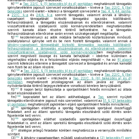
kiállításával összefüggő feladatokat,
144
fi)
a
Tao. 22/C. § (1) bekezdés b) és d) pontjában
meghatározott támogatás
igénybevételére jogosult szervezet vonatkozásában – kivéve a
Tao. 22/C. § (9a)
bekezdés
szerinti esetet – kötelezi a támogatott szervezetet a
Tao. 4. § 44. pontja
,
a
22/C. §-a
és
24/A. §-a
szerinti támogatás, valamint annak a látvány-
csapatsport támogatását biztosító támogatási igazolás kiállításáról,
felhasználásáról, a támogatás elszámolásának és ellenőrzésének, valamint
visszafizetésének szabályairól szóló kormányrendeletben meghatározottak
szerinti kamata állam részére történő befizetésére, ha a támogatás
felhasználásának ellenőrzése során ennek szükségességét megállapítja,
145
fj)
kezdeményezi az adók módjára behajtandó köztartozásnak minősülő,
szabálytalanul igénybe vett és be nem fizetett támogatás, valamint annak a
látvány-csapatsport támogatását biztosító támogatási igazolás kiállításáról,
felhasználásáról, a támogatás elszámolásának és ellenőrzésének, valamint
visszafizetésének szabályairól szóló kormányrendelet
ben meghatározottak
szerint megnövelt összege és kamata behajtását – ideértve különösen a
végrehajtási eljárás és a felszámolási eljárás megindítását –, ha az
fi) alpont
szerinti kötelezés ellenére a támogatott szervezet a támogatást és annak kamatát
nem fizeti be az állam részére,
146
fk)
a
Tao. 22/C. § (1) bekezdés b) és d) pontjában
meghatározott támogatás
igénybevételére jogosult szervezet vonatkozásában – kivéve a
Tao. 22/C. § (9a)
bekezdés
szerinti esetet – intézkedik a
Tao. 22/C. § (6) bekezdés a) és d)
pontjában
meghatározott jelzálogjognak az állam javára az ingatlan-
nyilvántartásba történő bejegyeztetésére vonatkozó kérelem benyújtásáról,
147
fl)
8 napon belül tájékoztatja a sportpolitikáért felelős minisztert az általa
lezárt elszámolásokról,
148
fm)
kapcsolatot tart az állami adóhatósággal, a
Tao.
szerint nyújtott
támogatás ellenőrzésére jogosult más szervekkel, valamint az
51. § (2) bekezdés
g) pontjában
meghatározott jogkörében eljáró sportpolitikáért felelős miniszterrel,
149
g)
sportágában elláthatja a sportág fogyatékosok sportjával összefüggő
feladatait, amit az állami sportcélú támogatás elosztásáról szóló döntés során
figyelembe kell venni,
150
h)
sportágában elláthat szabadidős sporttevékenységgel összefüggő
feladatokat is, amit az állami sportcélú támogatás elosztásáról szóló döntés során
figyelembe kell venni,
151
i)
stratégiai jellegű feladatai körében meghatározza a versenyzők minősítési
szintjeit.
152
(3)
A látvány-csapatsportban működő szakszövetség a
(2) bekezdés f) pont