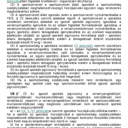
bekezdés
ében foglaltak kivételével – ingyenesen átruházza.
(2)
A sportszervezet a sportszervezet általi igazolást a sportszövetség
szabályzatában meghatározott összegű hozzájárulás egyszeri vagy rendszeres
megfizetéséhez kötheti.
(3)
A sportszervezet általi igazolás során a sportszervezet nyilvántartásába a
76/E. § (1) bekezdés szerinti adatokat rögzíti. A sportszervezet a sportolóra
vonatkozó személyes adatokat az igazolt sportolói jogviszony igazolása, a
versenyengedély igénylése és az abban foglaltak fennállásának igazolása, a
versenyrendszerben való szereplés, a versenyeredmények nyilvántartása, az
egyes sportcélú állami támogatások igénybevétele és az ezekkel kapcsolatos
adatközlés céljából, az igazolt sportolói jogviszony fennállása alatt – sportcélú
állami támogatás igénybevétele esetén a támogatással történő elszámolás
lezárását követő 10 évig – kezeli.
(4)
A sportszövetség a sportolóra vonatkozó
(3) bekezdés
szerinti személyes
adatokat a versenyengedély kiadása és az abban foglaltak fennállásának
igazolása, a versenyrendszerben való szereplés, a versenyeredmények
nyilvántartása, az egyes sportcélú állami támogatások igénybevétele és az
ezekkel kapcsolatos adatközlés céljából, az igazolt sportolói jogviszony fennállása
alatt – sportcélú állami támogatás igénybevétele esetén a támogatással történő
elszámolás lezárását követő 10 évig – kezeli.
(5)
Az igazolt sportolói jogviszony fennállását a sportszervezet a sportszövetség
szabályzatában meghatározott határidőig minden évben felülvizsgálja és a
fennálló jogviszonyt a sportszövetség felé megerősíti.
(6)
Ha a sportszövetség szabályzata másként nem rendelkezik, egy
sportágban egy sportoló csak egy sportszervezettel állhat igazolt sportolói
jogviszonyban.
7
1/B. §
(1)
Az igazolt sportolói jogviszony a versenyengedéllyel,
sportszerződéssel, munkaszerződéssel vagy megbízási szerződéssel nem
rendelkező, valamint a versenyengedéllyel rendelkező, de sportszerződéssel,
munkaszerződéssel vagy megbízási szerződéssel nem rendelkező sportoló
esetében megszüntethető
a)
– az
1/A. § (2) bekezdés
e szerinti igazolási hozzájárulás előírása esetén –,
ha a sportoló az igazolási hozzájárulást a sportszövetség szabályzatában
meghatározott időtartamon, de legalább 3 hónapon keresztül felszólítás ellenére
nem fizeti meg és késedelmét nem menti ki, vagy
b)
ha a sporttevékenységet önhibájából a sportszövetség szabályzatában