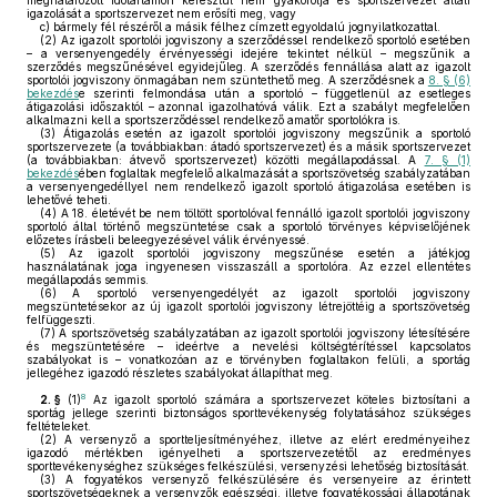
meghatározott időtartamon keresztül nem gyakorolja és sportszervezet általi
igazolását a sportszervezet nem erősíti meg, vagy
c)
bármely fél részéről a másik félhez címzett egyoldalú jognyilatkozattal.
(2)
Az igazolt sportolói jogviszony a szerződéssel rendelkező sportoló esetében
– a versenyengedély érvényességi idejére tekintet nélkül – megszűnik a
szerződés megszűnésével egyidejűleg. A szerződés fennállása alatt az igazolt
sportolói jogviszony önmagában nem szüntethető meg. A szerződésnek a
8. § (6)
bekezdés
e szerinti felmondása után a sportoló – függetlenül az esetleges
átigazolási időszaktól – azonnal igazolhatóvá válik. Ezt a szabályt megfelelően
alkalmazni kell a sportszerződéssel rendelkező amatőr sportolókra is.
(3)
Átigazolás esetén az igazolt sportolói jogviszony megszűnik a sportoló
sportszervezete (a továbbiakban: átadó sportszervezet) és a másik sportszervezet
(a továbbiakban: átvevő sportszervezet) közötti megállapodással. A
7. § (1)
bekezdés
ében foglaltak megfelelő alkalmazását a sportszövetség szabályzatában
a versenyengedéllyel nem rendelkező igazolt sportoló átigazolása esetében is
lehetővé teheti.
(4)
A 18. életévét be nem töltött sportolóval fennálló igazolt sportolói jogviszony
sportoló által történő megszüntetése csak a sportoló törvényes képviselőjének
előzetes írásbeli beleegyezésével válik érvényessé.
(5)
Az igazolt sportolói jogviszony megszűnése esetén a játékjog
használatának joga ingyenesen visszaszáll a sportolóra. Az ezzel ellentétes
megállapodás semmis.
(6)
A sportoló versenyengedélyét az igazolt sportolói jogviszony
megszüntetésekor az új igazolt sportolói jogviszony létrejöttéig a sportszövetség
felfüggeszti.
(7)
A sportszövetség szabályzatában az igazolt sportolói jogviszony létesítésére
és megszüntetésére – ideértve a nevelési költségtérítéssel kapcsolatos
szabályokat is – vonatkozóan az e törvényben foglaltakon felüli, a sportág
jellegéhez igazodó részletes szabályokat állapíthat meg.
8
2. §
(1)
Az igazolt sportoló számára a sportszervezet köteles biztosítani a
sportág jellege szerinti biztonságos sporttevékenység folytatásához szükséges
feltételeket.
(2)
A versenyző a sportteljesítményéhez, illetve az elért eredményeihez
igazodó mértékben igényelheti a sportszervezetétől az eredményes
sporttevékenységhez szükséges felkészülési, versenyzési lehetőség biztosítását.
(3)
A fogyatékos versenyző felkészülésére és versenyeire az érintett
sportszövetségeknek a versenyzők egészségi, illetve fogyatékossági állapotának