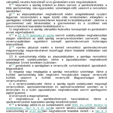
utánpótlás-nevelés fejlesztését is) és gondoskodni ezek megvalósításáról,
133
f)
képviselni a sportág érdekeit az állami szervek, a sportköztestületek, a
többi sportszövetség, más egyesületek, szövetségek előtt, valamint a nemzetközi
sportéletben,
134
g)
az alapszabályában meghatározott módon szolgáltatásokat nyújtani
tagjainak, közreműködni a tagok közötti viták rendezésében, elősegíteni a
sportágában működő sportszakemberek képzését és továbbképzését − ideértve a
gyermekekkel való bánásmóddal, a gyermekekkel és a szülőkkel való
kommunikációval kapcsolatos továbbképzést is −,
h)
meghatározni a sportág utánpótlás-fejlesztési koncepcióját és gondoskodni
annak végrehajtásáról,
135
i)
a
23. § (1) bekezdés d) pontja
szerinti szabályzatában meghatározottak
alapján ellenőrizni az adott sportág versenyrendszerében szervezett, vagy
versenynaptárában egyébként szereplő sportrendezvények biztonságos
lebonyolítását,
136
j)
nyertes pályázat esetén a kiemelt nemzetközi sportrendezvények
magyarországi megrendezésével összefüggő állami feladatok ellátásában való
közreműködés.
(2)
A szakszövetség ellátja az alapszabályában, a sportága nemzetközi
szövetségének szabályzataiban, illetve a jogszabályokban meghatározott
feladatokat. Ennek keretében különösen:
137
a)
gondoskodik a sportágában a versenyzők nyilvántartásáról, igazolásáról,
átigazolásáról,
b)
megadja vagy megtagadja a sportági nemzetközi szövetsége, illetve a
külföldi sportszövetség által megkívánt hozzájárulást magyar versenyzők
külföldi, valamint a külföldi versenyzők Magyarországon történő
versenyzéséhez,
c)
a versenyszabályzatot, illetve a sportág egyéb szabályzatait megszegő
versenyzőkkel, sportszakemberekkel és sportszervezetekkel szemben az e
törvényben és a külön jogszabályban meghatározottak szerint sportfegyelmi
jogkört gyakorol,
d)
érvényesíti a doppingtilalmat,
e)
meghatározza a sportlétesítmények használatával, illetve a
sporteseményekkel kapcsolatos sportági követelményeket,
138
f)
a társasági adóról és az osztalékadóról szóló
1996. évi LXXXI. törvény (a
továbbiakban: Tao.) 4. § 41. pont
ja szerinti látvány-csapatsportban működő
szakszövetség az
a)–e) pont
ban meghatározott feladatok mellett – a
Tao. 4. §