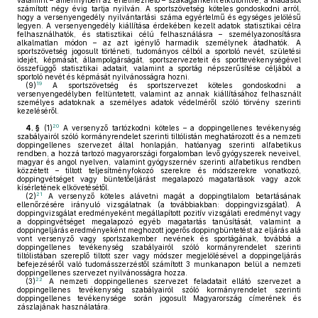
valamint – amennyiben az értelmezhető – szakáganként elkülönítve, a kiadástól
számított négy évig tartja nyilván. A sportszövetség köteles gondoskodni arról,
hogy a versenyengedély nyilvántartási száma egyértelmű és egységes jelölésű
legyen. A versenyengedély kiállítása érdekében kezelt adatok statisztikai célra
felhasználhatók, és statisztikai célú felhasználásra – személyazonosításra
alkalmatlan módon – az azt igénylő harmadik személynek átadhatók. A
sportszövetség jogosult történeti, tudományos célból a sportoló nevét, születési
idejét, képmását, állampolgárságát, sportszervezeteit és sporttevékenységével
összefüggő statisztikai adatait, valamint a sportág népszerűsítése céljából a
sportoló nevét és képmását nyilvánosságra hozni.
19
(9)
A sportszövetség és sportszervezet köteles gondoskodni a
versenyengedélyben feltüntetett, valamint az annak kiállításához felhasznált
személyes adatoknak a személyes adatok védelméről szóló törvény szerinti
kezeléséről.
20
4. §
(1)
A versenyző tartózkodni köteles – a doppingellenes tevékenység
szabályairól szóló kormányrendelet szerinti tiltólistán meghatározott és a nemzeti
doppingellenes szervezet által honlapján, hatóanyag szerinti alfabetikus
rendben, a hozzá tartozó magyarországi forgalomban levő gyógyszerek neveivel,
magyar és angol nyelven, valamint gyógyszernév szerinti alfabetikus rendben
közzétett – tiltott teljesítményfokozó szerekre és módszerekre vonatkozó,
doppingvétséget vagy büntetőeljárást megalapozó magatartások vagy azok
kísérletének elkövetésétől.
21
(2)
A versenyző köteles alávetni magát a doppingtilalom betartásának
ellenőrzésére irányuló vizsgálatnak (a továbbiakban: doppingvizsgálat). A
doppingvizsgálat eredményeként megállapított pozitív vizsgálati eredményt vagy
a doppingvétséget megalapozó egyéb magatartás tanúsítását, valamint a
doppingeljárás eredményeként meghozott jogerős doppingbüntetést az eljárás alá
vont versenyző vagy sportszakember nevének és sportágának, továbbá a
doppingellenes tevékenység szabályairól szóló kormányrendelet szerinti
tiltólistában szereplő tiltott szer vagy módszer megjelölésével a doppingeljárás
befejezéséről való tudomásszerzéstől számított 3 munkanapon belül a nemzeti
doppingellenes szervezet nyilvánosságra hozza.
22
(3)
A nemzeti doppingellenes szervezet feladatait ellátó szervezet a
doppingellenes tevékenység szabályairól szóló kormányrendelet szerinti
doppingellenes tevékenysége során jogosult Magyarország címerének és
zászlajának használatára.