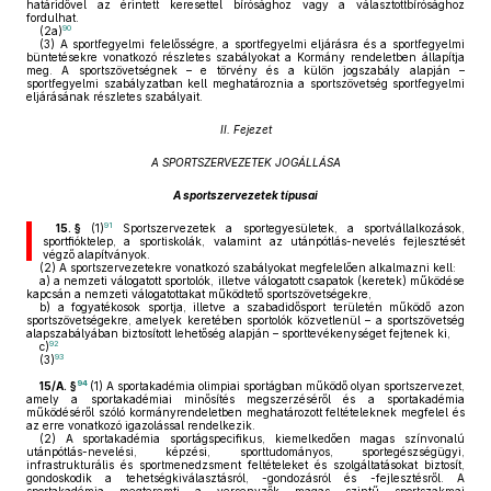
határidővel az érintett keresettel bírósághoz vagy a választottbírósághoz
fordulhat.
90
(2a)
(3)
A sportfegyelmi felelősségre, a sportfegyelmi eljárásra és a sportfegyelmi
büntetésekre vonatkozó részletes szabályokat a Kormány rendeletben állapítja
meg. A sportszövetségnek – e törvény és a külön jogszabály alapján –
sportfegyelmi szabályzatban kell meghatároznia a sportszövetség sportfegyelmi
eljárásának részletes szabályait.
II. Fejezet
A SPORTSZERVEZETEK JOGÁLLÁSA
A sportszervezetek típusai
91
15. §
(1)
Sportszervezetek a sportegyesületek, a sportvállalkozások,
sportfióktelep, a sportiskolák, valamint az utánpótlás-nevelés fejlesztését
végző alapítványok.
(2)
A sportszervezetekre vonatkozó szabályokat megfelelően alkalmazni kell:
a)
a nemzeti válogatott sportolók, illetve válogatott csapatok (keretek) működése
kapcsán a nemzeti válogatottakat működtető sportszövetségekre,
b)
a fogyatékosok sportja, illetve a szabadidősport területén működő azon
sportszövetségekre, amelyek keretében sportolók közvetlenül – a sportszövetség
alapszabályában biztosított lehetőség alapján – sporttevékenységet fejtenek ki,
92
c)
93
(3)
94
15/A. §
(1)
A sportakadémia olimpiai sportágban működő olyan sportszervezet,
amely a sportakadémiai minősítés megszerzéséről és a sportakadémia
működéséről szóló kormányrendeletben meghatározott feltételeknek megfelel és
az erre vonatkozó igazolással rendelkezik.
(2)
A sportakadémia sportágspecifikus, kiemelkedően magas színvonalú
utánpótlás-nevelési, képzési, sporttudományos, sportegészségügyi,
infrastrukturális és sportmenedzsment feltételeket és szolgáltatásokat biztosít,
gondoskodik a tehetségkiválasztásról, -gondozásról és -fejlesztésről. A