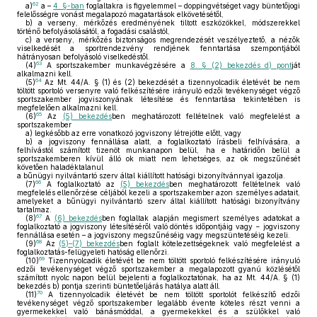
62
a)
a –
4. §-ban
foglaltakra is figyelemmel – doppingvétséget vagy büntetőjogi
felelősségre vonást megalapozó magatartások elkövetésétől,
b)
a verseny, mérkőzés eredményének tiltott eszközökkel, módszerekkel
történő befolyásolásától, a fogadási csalástól,
c)
a verseny, mérkőzés biztonságos megrendezését veszélyeztető, a nézők
viselkedését a sportrendezvény rendjének fenntartása szempontjából
hátrányosan befolyásoló viselkedéstől.
63
(4)
A sportszakember munkavégzésére a
8. § (2) bekezdés d) pont
ját
alkalmazni kell.
64
(5)
Az Mt. 44/A. § (1) és (2) bekezdését a tizennyolcadik életévét be nem
töltött sportoló versenyre való felkészítésére irányuló edzői tevékenységet végző
sportszakember jogviszonyának létesítése és fenntartása tekintetében is
megfelelően alkalmazni kell.
65
(6)
Az
(5) bekezdés
ben meghatározott feltételnek való megfelelést a
sportszakember
a)
legkésőbb az erre vonatkozó jogviszony létrejötte előtt, vagy
b)
a jogviszony fennállása alatt, a foglalkoztató írásbeli felhívására, a
felhívástól számított tizenöt munkanapon belül, ha e határidőn belül a
sportszakemberen kívül álló ok miatt nem lehetséges, az ok megszűnését
követően haladéktalanul
a bűnügyi nyilvántartó szerv által kiállított hatósági bizonyítvánnyal igazolja.
66
(7)
A foglalkoztató az
(5) bekezdés
ben meghatározott feltételnek való
megfelelés ellenőrzése céljából kezeli a sportszakember azon személyes adatait,
amelyeket a bűnügyi nyilvántartó szerv által kiállított hatósági bizonyítvány
tartalmaz.
67
(8)
A
(6) bekezdés
ben foglaltak alapján megismert személyes adatokat a
foglalkoztató a jogviszony létesítéséről való döntés időpontjáig vagy − jogviszony
fennállása esetén – a jogviszony megszűnéséig vagy megszüntetéséig kezeli.
68
(9)
Az
(5)–(7) bekezdés
ben foglalt kötelezettségeknek való megfelelést a
foglalkoztatás-felügyeleti hatóság ellenőrzi.
69
(10)
Tizennyolcadik életévét be nem töltött sportoló felkészítésére irányuló
edzői tevékenységet végző sportszakember a megalapozott gyanú közlésétől
számított nyolc napon belül bejelenti a foglalkoztatónak, ha az Mt. 44/A. § (1)
bekezdés b) pontja szerinti büntetőeljárás hatálya alatt áll.
70
(11)
A tizennyolcadik életévét be nem töltött sportolót felkészítő edzői
tevékenységet végző sportszakember legalább évente köteles részt venni a
gyermekekkel való bánásmóddal, a gyermekekkel és a szülőkkel való