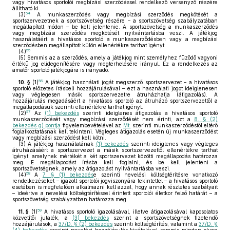
vagy hivatásos sportolói megbízási szerződéssel rendelkező versenyző részére
állítható ki.
54
(3)
A munkaszerződés vagy megbízási szerződés megkötését a
sportszervezetnek a sportszövetség részére – a sportszövetség szabályzatában
megállapított módon – be kell jelentenie. A sportszövetség a munkaszerződés
vagy megbízási szerződés megkötését nyilvántartásba veszi. A játékjog
használatáért a hivatásos sportoló a munkaszerződésben vagy a megbízási
szerződésben megállapított külön ellenértékre tarthat igényt.
55
(4)
(5)
Semmis az a szerződés, amely a játékjog mint személyhez fűződő vagyoni
értékű jog elidegenítésére vagy megterhelésére irányul. Ez a rendelkezés az
amatőr sportoló játékjogára is irányadó.
56
10. §
(1)
A játékjog használati jogát megszerző sportszervezet – a hivatásos
sportoló előzetes írásbeli hozzájárulásával – ezt a használati jogot ideiglenesen
vagy véglegesen másik sportszervezetre átruházhatja (átigazolás). A
hozzájárulás megadásáért a hivatásos sportoló az átruházó sportszervezettől a
megállapodásuk szerinti ellenértékre tarthat igényt.
57
(2)
Az
(1) bekezdés
szerinti ideiglenes átigazolás a hivatásos sportoló
munkaszerződését vagy megbízási szerződését nem érinti, azt a
8. § (2)
bekezdés g) pontja
figyelembevételével az
Mt.
szerinti munkaszerződéstől eltérő
foglalkoztatásnak kell tekinteni. Végleges átigazolás esetén új munkaszerződést
vagy megbízási szerződést kell kötni.
(3)
A játékjog használatának
(1) bekezdés
szerinti ideiglenes vagy végleges
átruházásáért a sportszervezet a másik sportszervezettől ellenértékre tarthat
igényt, amelynek mértékét a két sportszervezet közötti megállapodás határozza
meg. E megállapodást írásba kell foglalni, és be kell jelenteni a
sportszövetségnek, amely az átigazolást nyilvántartásba veszi.
58
(4)
A
7. § (1) bekezdés
e szerinti nevelési költségtérítésre vonatkozó
rendelkezéseket – igazolt sportolói jogviszonyára tekintettel – a hivatásos sportoló
esetében is megfelelően alkalmazni kell azzal, hogy annak részletes szabályait
– ideértve a nevelési költségtérítéssel érintett sportolói életkor felső határát – a
sportszövetség szabályzatban határozza meg.
59
11. §
(1)
A hivatásos sportoló igazolásával, illetve átigazolásával kapcsolatos
közvetítői jutalék, a
(3) bekezdés
szerint a sportszövetségnek fizetendő
hozzájárulások, a
37/D. § (2) bekezdés
szerinti költségtérítés, valamint a
37/D. §