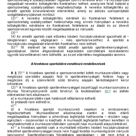
sportszövetség a szabályzatában foglaltak szerint lehetővé teszi – a hozzájárulás
megadását nevelési költségtérítés fizetéséhez kötheti, amelynek felső határát a
sportszövetség szabályzatában meghatározhatja. A nevelési költségtérítés az
amatőr sportoló kinevelésének ellenértéke, amely az adózás szempontjából
szolgáltatásnyújtásnak minősül.
41
(2)
A nevelési költségtérítés mértékét és fizetésének feltételeit a
sportszövetség szabályzatban határozhatja meg, ennek hiányában a nevelési
költségtérítés mértékére és fizetésének feltételeire az átadó és az átvevő
sportszervezet egymás közötti megállapodása az irányadó.
42
(3)
(4)
Az amatőr sportoló csak előzetes írásbeli hozzájárulásával igazolható át –
ideiglenesen vagy véglegesen – más sportszervezethez. A sportoló a
hozzájárulás megadását ellenérték fizetéséhez nem kötheti.
43
(5)
18. életévét be nem töltött amatőr sportoló sporttevékenységével,
igazolásával, illetve átigazolásával kapcsolatos szerződések kereskedelmi
ügynök közvetítésével nem köthetők, az ezzel ellentétes megállapodás semmis.
A hivatásos sportolókra vonatkozó rendelkezések
44
8. §
(1)
A hivatásos sportoló a sportszervezettel kötött munkaszerződés vagy
megbízási szerződés alapján fejti ki sporttevékenységét, feltéve, hogy a
megbízási díj a számvitelről szóló törvény alapján bérköltségként kerül
kifizetésre.
45
(2)
A hivatásos sportoló sporttevékenységgel összefüggő munkaviszonyára a
Munka Törvénykönyvéről szóló törvényt (a továbbiakban:
Mt.
) az alábbi
eltérésekkel kell alkalmazni:
a)
a munkaszerződés csak határozott időtartamra köthető,
b)
próbaidő nem köthető ki,
46
c)
d)
a hivatásos sportoló munkaszüneti napokon is rendszeresen
foglalkoztatható. Munkaidőkeret alkalmazása esetén a felek eltérő
megállapodása hiányában a pihenőnap legfeljebb hathavonta – részben vagy
egészben – összevontan is kiadható. A munkaidő legfeljebb hathavi keretben is
meghatározható a munkaszerződésben szereplő napi munkaidő alapulvételével,
47
e)
a hivatásos sportoló csak a munkáltató előzetes írásbeli hozzájárulásával
létesíthet sporttevékenységgel össze nem függő további munkavégzésre irányuló
jogviszonyt. Sporttevékenység folytatására sportágában – ide nem értve a