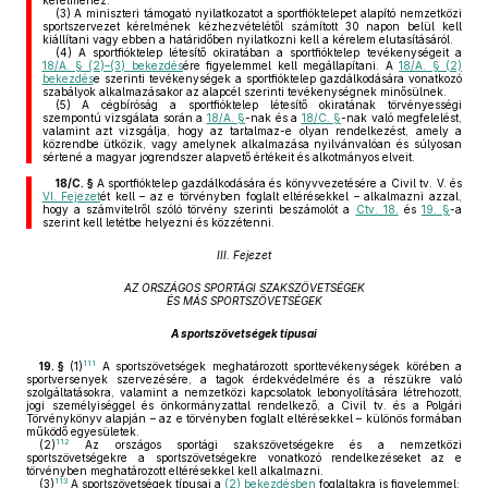
kérelméhez.
(3)
A miniszteri támogató nyilatkozatot a sportfióktelepet alapító nemzetközi
sportszervezet kérelmének kézhezvételétől számított 30 napon belül kell
kiállítani vagy ebben a határidőben nyilatkozni kell a kérelem elutasításáról.
(4)
A sportfióktelep létesítő okiratában a sportfióktelep tevékenységeit a
18/A. § (2)–(3) bekezdés
ére figyelemmel kell megállapítani. A
18/A. § (2)
bekezdés
e szerinti tevékenységek a sportfióktelep gazdálkodására vonatkozó
szabályok alkalmazásakor az alapcél szerinti tevékenységnek minősülnek.
(5)
A cégbíróság a sportfióktelep létesítő okiratának törvényességi
szempontú vizsgálata során a
18/A. §
-nak és a
18/C. §
-nak való megfelelést,
valamint azt vizsgálja, hogy az tartalmaz-e olyan rendelkezést, amely a
közrendbe ütközik, vagy amelynek alkalmazása nyilvánvalóan és súlyosan
sértené a magyar jogrendszer alapvető értékeit és alkotmányos elveit.
18/C. §
A sportfióktelep gazdálkodására és könyvvezetésére a Civil tv. V. és
VI. Fejezet
ét kell – az e törvényben foglalt eltérésekkel – alkalmazni azzal,
hogy a számvitelről szóló törvény szerinti beszámolót a
Ctv. 18.
és
19. §
-a
szerint kell letétbe helyezni és közzétenni.
III. Fejezet
AZ ORSZÁGOS SPORTÁGI SZAKSZÖVETSÉGEK
ÉS MÁS SPORTSZÖVETSÉGEK
A sportszövetségek típusai
111
19. §
(1)
A sportszövetségek meghatározott sporttevékenységek körében a
sportversenyek szervezésére, a tagok érdekvédelmére és a részükre való
szolgáltatásokra, valamint a nemzetközi kapcsolatok lebonyolítására létrehozott,
jogi személyiséggel és önkormányzattal rendelkező, a Civil tv. és a Polgári
Törvénykönyv alapján – az e törvényben foglalt eltérésekkel – különös formában
működő egyesületek.
112
(2)
Az országos sportági szakszövetségekre és a nemzetközi
sportszövetségekre a sportszövetségekre vonatkozó rendelkezéseket az e
törvényben meghatározott eltérésekkel kell alkalmazni.
113
(3)
A sportszövetségek típusai a
(2) bekezdésben
foglaltakra is figyelemmel: