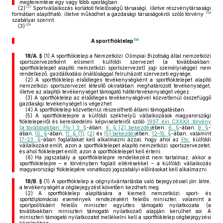
megteremtése egy vagy több sportágban.
107
(2)
Sportvállalkozás korlátolt felelősségű társasági, illetve részvénytársasági
108
formában alapítható, illetve működhet a gazdasági társaságokról szóló törvény
szabályai szerint.
109
(3)
110
A sportfióktelep
18/A. §
(1)
A sportfióktelep a Nemzetközi Olimpiai Bizottság által nemzetközi
sportszervezetként elismert külföldi szervezet (a továbbiakban:
sportfióktelepet alapító nemzetközi sportszervezet) jogi személyiséggel nem
rendelkező, gazdálkodási önállósággal felruházott szervezeti egysége.
(2)
A sportfióktelep elsődleges tevékenységként a sportfióktelepet alapító
nemzetközi sportszervezet létesítő okiratában meghatározott tevékenységet,
illetve az alapítói tevékenységet támogató háttértevékenységet végez.
(3)
A sportfióktelep az elsődleges tevékenységével közvetlenül összefüggő
gazdasági tevékenységet is végezhet.
(4)
A sportfióktelep közvetlenül részesíthető állami támogatásban.
(5)
A sportfióktelepre a külföldi székhelyű vállalkozások magyarországi
fióktelepeiről és kereskedelmi képviseleteiről szóló
1997. évi CXXXII. törvény
(a továbbiakban: Ftv.) 3. §
-ában,
4. § (2) bekezdés
ében,
6. §
-ában,
9. §
-
ában,
10. §
-ában,
11. § (1)
,
(2)
és
(5) bekezdés
ében,
12–15. §
-ában, valamint
17–23. §
-ában foglaltakat kell alkalmazni azzal, hogy ahol az
Ftv.
külföldi
vállalkozást említ, azon a sportfióktelepet alapító nemzetközi sportszervezetet,
és ahol fióktelepet említ, azon a sportfióktelepet kell érteni.
(6)
Ha jogszabály a sportfióktelepre rendelkezést nem tartalmaz, akkor a
sportfióktelepre – e törvényben foglalt eltérésekkel – a külföldi vállalkozás
magyarországi fióktelepére vonatkozó jogszabályi előírásokat kell alkalmazni.
18/B. §
(1)
A sportfióktelep a cégnyilvántartásba való bejegyzéssel jön létre,
a tevékenységét a cégbejegyzést követően kezdheti meg.
(2)
A sportfióktelep alapítására a kiemelt nemzetközi sport- és
sportdiplomáciai események rendezéséért felelős miniszter, valamint a
sportpolitikáért felelős miniszter együttes támogató nyilatkozata (a
továbbiakban: miniszteri támogató nyilatkozat) alapján kerülhet sor. A
miniszteri támogató nyilatkozatot mellékelni kell a sportfióktelep cégbejegyzési