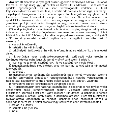
23
4/A. §
(1)
Sporttevékenységgel összefüggésben személyes adatok – különös
tekintettel az egészségügyi, genetikai és biometrikus adatokra – kezelésére a
sportoló egészségének és a sport tisztaságának védelme, a tiltott
teljesítményfokozás visszaszorítása, a sportrendezvények biztonsága, a látvány-
csapatsport támogatása és az állami sportcélú támogatások nyújtása mint
kiemelten fontos közérdekek alapján kerülhet sor. Genetikai adatként a
sportolótól származó vizelet-, vér-, haj- vagy nyálminta, vagy a sportoló egyéni
genetikai profilját adó más biológiai anyag, valamint azok analízisének
eredményét vagy eredményeit magában foglaló adatok kezelése történik.
(2)
A doppingtilalom betartásának ellenőrzése, doppingvizsgálat lefolytatása
érdekében a nemzeti doppingellenes szervezet az adatok versenyző általi
közlésétől számított 18 hónapig kezeli a doppingellenes tevékenység szabályairól
szóló kormányrendelet szerinti nyilvántartott vizsgálati csoportba tartozó
versenyző
a)
családi és utónevét,
b)
születési helyét és idejét,
c)
lakóhelyét, tartózkodási helyét, telefonszámát és elektronikus levelezési
címét,
d)
kiskorúsága vagy cselekvőképességének korlátozott volta esetén a
törvényes képviseletére jogosult személy
a)–c)
pont szerinti adatait,
e)
sportszervezetének, sportágának, illetve szakágának megjelölését,
f)
fogyatékosságának megjelölését, amennyiben az befolyásolja a mintavétel
lefolytatását,
g)
képmását,
h)
doppingellenes tevékenység szabályairól szóló kormányrendelet szerinti
vizsgálat lefolytatása érdekében rendelkezésreállási helyére vonatkozóan, a
nemzetközi követelményeknek megfelelően szolgáltatott adatait, valamint
i)
nemzeti válogatott kerettagságára vonatkozó adatot.
(3)
A doppingtilalom betartásának ellenőrzése, a doppingellenes tevékenység
szabályairól szóló kormányrendelet szerinti vizsgálat lefolytatása és a
tiltólistában szereplő tiltott szer vagy módszer kimutatása, a doppingellenőrzés
részét képező eljárások lefolytatása, a doppingeljárásban kiszabott büntetések
nyilvántartása érdekében a nemzeti doppingellenes szervezet kezeli a
doppingellenőrzéssel érintett sportoló vagy sportszakember következő adatait:
1.
családi és utónév,
2.
születési hely és idő,
3.
nem,