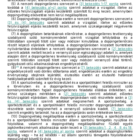
tartózkodási helyét, telefonszámát, elektronikus levelezési címét.
(5)
A nemzeti doppingellenes szervezet a
(3) bekezdés 1–17. pontja
szerinti,
továbbá a
(4) bekezdés a)–c) pontja
szerinti adatokat a vizsgálat, illetve az
előzetes felülvizsgálati eljárás kezdetétől számított tíz évig kezeli, amennyiben
doppingvétség elkövetése nem kerül megállapításra.
(6)
Doppingvétség megállapítása esetén a nemzeti doppingellenes szervezet a
(3) és (4) bekezdés
szerinti adatokat a vizsgálat, illetve az előzetes
felülvizsgálati eljárás kezdetétől kezeli, amelynek szükségességét négyévente
felülvizsgálja.
(7)
A doppingtilalom betartásának ellenőrzése, a doppingellenes tevékenység
szabályairól szóló kormányrendelet szerinti vizsgálat lefolytatása és a
tiltólistában szereplő tiltott szer vagy módszer kimutatása, a doppingellenőrzés
részét képező eljárások lefolytatása, a doppingeljárásban kiszabott büntetések
nyilvántartása érdekében a nemzeti doppingellenes szervezet a
(2) bekezdés
szerinti adatok mellett kezeli a versenyző azon egészségügyi adatait is, amelyek
alapján dönt a doppingellenes tevékenység szabályairól szóló kormányrendelet
szerinti tiltólistán szereplő tiltott szer vagy módszer versenyző által történő,
gyógyászati célú alkalmazásának engedélyezéséről.
26
(8)
A nemzeti doppingellenes szervezet a
(7) bekezdés
szerinti adatokat az
engedélyezésről való döntés időtartama alatt, engedélyezés esetén az engedély
érvényességi idejének lejártától, elutasítás esetén az elutasító határozat
hatálybalépésétől számított tíz évig kezeli.
(9)
A sportszövetség, a sportköztestület és a sportpolitikáért felelős miniszter az
e törvényben és a doppingellenes tevékenység szabályairól szóló
kormányrendeletben foglalt doppingellenes feladatai ellátása érdekében, az
ahhoz szükséges mértékben a
(2) bekezdés
szerinti adatokat, előzetes
felülvizsgálati eljárásban, illetve doppingeljárásban való részvétele során a
(3)
és (4) bekezdés
szerinti adatokat megismerheti. A sportszövetség, a
sportköztestület és a sportpolitikáért felelős miniszter doppingeljárásban való
részvétele során megismerheti a versenyző számára kiadott,
(7) bekezdés
szerinti engedély tartalmát, ha az a doppingeljárás során értékelésre kerül.
(10)
Doppingvétség megállapítása esetén a sportszövetség, a sportköztestület
és a sportpolitikáért felelős miniszter állami sportcélú támogatás nyújtása és
folyósítása, valamint a doppingvétség megállapításához fűződő egyéb
jogkövetkezmények alkalmazása során kezeli a
(3) bekezdés 1., 2., 4., 8. és 18.
pontja
, valamint a
(4) bekezdés a) pontja
szerinti adatokat a doppingbüntetés
lejártáig vagy – ha az későbbi – az állami sportcélú támogatás folyósításának
megszűnését követő tíz évig.