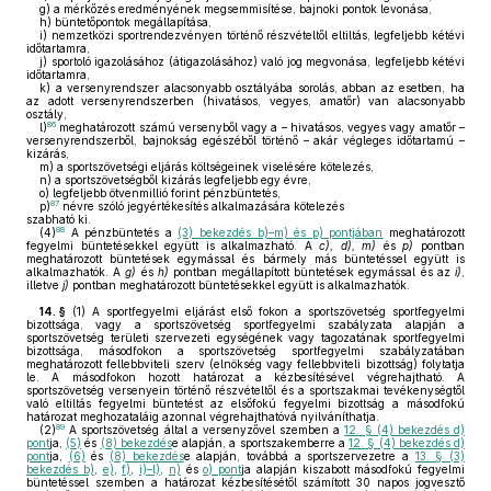
g)
a mérkőzés eredményének megsemmisítése, bajnoki pontok levonása,
h)
büntetőpontok megállapítása,
i)
nemzetközi sportrendezvényen történő részvételtől eltiltás, legfeljebb kétévi
időtartamra,
j)
sportoló igazolásához (átigazolásához) való jog megvonása, legfeljebb kétévi
időtartamra,
k)
a versenyrendszer alacsonyabb osztályába sorolás, abban az esetben, ha
az adott versenyrendszerben (hivatásos, vegyes, amatőr) van alacsonyabb
osztály,
86
l)
meghatározott számú versenyből vagy a – hivatásos, vegyes vagy amatőr –
versenyrendszerből, bajnokság egészéből történő – akár végleges időtartamú –
kizárás,
m)
a sportszövetségi eljárás költségeinek viselésére kötelezés,
n)
a sportszövetségből kizárás legfeljebb egy évre,
o)
legfeljebb ötvenmillió forint pénzbüntetés,
87
p)
névre szóló jegyértékesítés alkalmazására kötelezés
szabható ki.
88
(4)
A pénzbüntetés a
(3) bekezdés b)–m) és p) pontjában
meghatározott
fegyelmi büntetésekkel együtt is alkalmazható. A
c), d), m)
és
p)
pontban
meghatározott büntetések egymással és bármely más büntetéssel együtt is
alkalmazhatók. A
g)
és
h)
pontban megállapított büntetések egymással és az
i)
,
illetve
j)
pontban meghatározott büntetésekkel együtt is alkalmazhatók.
14. §
(1)
A sportfegyelmi eljárást első fokon a sportszövetség sportfegyelmi
bizottsága, vagy a sportszövetség sportfegyelmi szabályzata alapján a
sportszövetség területi szervezeti egységének vagy tagozatának sportfegyelmi
bizottsága, másodfokon a sportszövetség sportfegyelmi szabályzatában
meghatározott fellebbviteli szerv (elnökség vagy fellebbviteli bizottság) folytatja
le. A másodfokon hozott határozat a kézbesítésével végrehajtható. A
sportszövetség versenyein történő részvételtől és a sportszakmai tevékenységtől
való eltiltás fegyelmi büntetést az elsőfokú fegyelmi bizottság a másodfokú
határozat meghozataláig azonnal végrehajthatóvá nyilváníthatja.
89
(2)
A sportszövetség által a versenyzővel szemben a
12. § (4) bekezdés d)
pont
ja,
(5)
és
(8) bekezdés
e alapján, a sportszakemberre a
12. § (4) bekezdés d)
pont
ja,
(6)
és
(8) bekezdés
e alapján, továbbá a sportszervezetre a
13. § (3)
bekezdés b)
,
e)
,
f)
,
i)–l)
,
n)
és
o) pont
ja alapján kiszabott másodfokú fegyelmi
büntetéssel szemben a határozat kézbesítésétől számított 30 napos jogvesztő