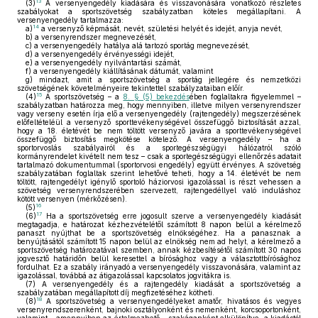
13
(3)
A versenyengedély kiadására és visszavonására vonatkozó részletes
szabályokat a sportszövetség szabályzatban köteles megállapítani. A
versenyengedély tartalmazza:
14
a)
a versenyző képmását, nevét, születési helyét és idejét, anyja nevét,
b)
a versenyrendszer megnevezését,
c)
a versenyengedély hatálya alá tartozó sportág megnevezését,
d)
a versenyengedély érvényességi idejét,
e)
a versenyengedély nyilvántartási számát,
f)
a versenyengedély kiállításának dátumát, valamint
g)
mindazt, amit a sportszövetség a sportág jellegére és nemzetközi
szövetségének követelményeire tekintettel szabályzataiban előír.
15
(4)
A sportszövetség – a
8. § (5) bekezdés
ében foglaltakra figyelemmel –
szabályzatban határozza meg, hogy mennyiben, illetve milyen versenyrendszer
vagy verseny esetén írja elő a versenyengedély (rajtengedély) megszerzésének
előfeltételéül a versenyző sporttevékenységével összefüggő biztosítását azzal,
hogy a 18. életévét be nem töltött versenyző javára a sporttevékenységével
összefüggő biztosítás megkötése kötelező. A versenyengedély – ha a
sportorvoslás szabályairól és a sportegészségügyi hálózatról szóló
kormányrendelet kivételt nem tesz – csak a sportegészségügyi ellenőrzés adatait
tartalmazó dokumentummal (sportorvosi engedély) együtt érvényes. A szövetség
szabályzatában foglaltak szerint lehetővé teheti, hogy a 14. életévét be nem
töltött, rajtengedélyt igénylő sportoló háziorvosi igazolással is részt vehessen a
szövetség versenyrendszerében szervezett, rajtengedéllyel való induláshoz
kötött versenyen (mérkőzésen).
16
(5)
17
(6)
Ha a sportszövetség erre jogosult szerve a versenyengedély kiadását
megtagadja, e határozat kézhezvételétől számított 8 napon belül a kérelmező
panaszt nyújthat be a sportszövetség elnökségéhez. Ha a panasznak a
benyújtásától számított 15 napon belül az elnökség nem ad helyt, a kérelmező a
sportszövetség határozatával szemben, annak kézbesítésétől számított 30 napos
jogvesztő határidőn belül keresettel a bírósághoz vagy a választottbírósághoz
fordulhat. Ez a szabály irányadó a versenyengedély visszavonására, valamint az
igazolással, továbbá az átigazolással kapcsolatos jogvitákra is.
(7)
A versenyengedély és a rajtengedély kiadását a sportszövetség a
szabályzatában megállapított díj megfizetéséhez kötheti.
18
(8)
A sportszövetség a versenyengedélyeket amatőr, hivatásos és vegyes
versenyrendszerenként, bajnoki osztályonként és nemenként, korcsoportonként,