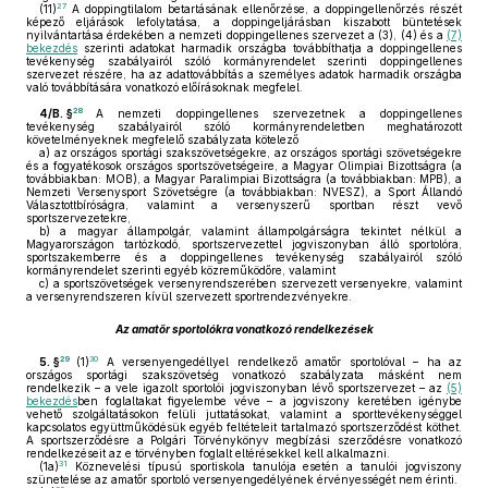
27
(11)
A doppingtilalom betartásának ellenőrzése, a doppingellenőrzés részét
képező eljárások lefolytatása, a doppingeljárásban kiszabott büntetések
nyilvántartása érdekében a nemzeti doppingellenes szervezet a (3), (4) és a
(7)
bekezdés
szerinti adatokat harmadik országba továbbíthatja a doppingellenes
tevékenység szabályairól szóló kormányrendelet szerinti doppingellenes
szervezet részére, ha az adattovábbítás a személyes adatok harmadik országba
való továbbítására vonatkozó előírásoknak megfelel.
28
4/B. §
A nemzeti doppingellenes szervezetnek a doppingellenes
tevékenység szabályairól szóló kormányrendeletben meghatározott
követelményeknek megfelelő szabályzata kötelező
a)
az országos sportági szakszövetségekre, az országos sportági szövetségekre
és a fogyatékosok országos sportszövetségeire, a Magyar Olimpiai Bizottságra (a
továbbiakban: MOB), a Magyar Paralimpiai Bizottságra (a továbbiakban: MPB), a
Nemzeti Versenysport Szövetségre (a továbbiakban: NVESZ), a Sport Állandó
Választottbíróságra, valamint a versenyszerű sportban részt vevő
sportszervezetekre,
b)
a magyar állampolgár, valamint állampolgárságra tekintet nélkül a
Magyarországon tartózkodó, sportszervezettel jogviszonyban álló sportolóra,
sportszakemberre és a doppingellenes tevékenység szabályairól szóló
kormányrendelet szerinti egyéb közreműködőre, valamint
c)
a sportszövetségek versenyrendszerében szervezett versenyekre, valamint
a versenyrendszeren kívül szervezett sportrendezvényekre.
Az amatőr sportolókra vonatkozó rendelkezések
29
30
5. §
(1)
A versenyengedéllyel rendelkező amatőr sportolóval – ha az
országos sportági szakszövetség vonatkozó szabályzata másként nem
rendelkezik – a vele igazolt sportolói jogviszonyban lévő sportszervezet – az
(5)
bekezdés
ben foglaltakat figyelembe véve – a jogviszony keretében igénybe
vehető szolgáltatásokon felüli juttatásokat, valamint a sporttevékenységgel
kapcsolatos együttműködésük egyéb feltételeit tartalmazó sportszerződést köthet.
A sportszerződésre a Polgári Törvénykönyv megbízási szerződésre vonatkozó
rendelkezéseit az e törvényben foglalt eltérésekkel kell alkalmazni.
31
(1a)
Köznevelési típusú sportiskola tanulója esetén a tanulói jogviszony
szünetelése az amatőr sportoló versenyengedélyének érvényességét nem érinti.