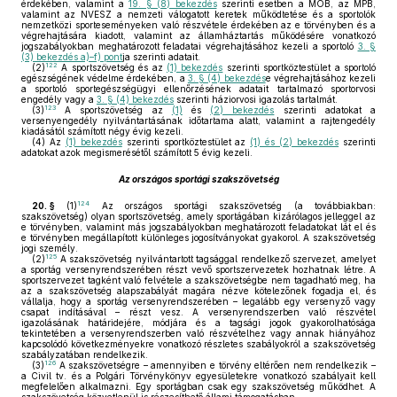
érdekében, valamint a
19. § (8) bekezdés
szerinti esetben a MOB, az MPB,
valamint az NVESZ a nemzeti válogatott keretek működtetése és a sportolók
nemzetközi sporteseményeken való részvétele érdekében az e törvényben és a
végrehajtására kiadott, valamint az államháztartás működésére vonatkozó
jogszabályokban meghatározott feladatai végrehajtásához kezeli a sportoló
3. §
(3) bekezdés a)–f) pont
ja szerinti adatait.
122
(2)
A sportszövetség és az
(1) bekezdés
szerinti sportköztestület a sportoló
egészségének védelme érdekében, a
3. § (4) bekezdés
e végrehajtásához kezeli
a sportoló sportegészségügyi ellenőrzésének adatait tartalmazó sportorvosi
engedély vagy a
3. § (4) bekezdés
szerinti háziorvosi igazolás tartalmát.
123
(3)
A sportszövetség az
(1)
és
(2) bekezdés
szerinti adatokat a
versenyengedély nyilvántartásának időtartama alatt, valamint a rajtengedély
kiadásától számított négy évig kezeli.
(4)
Az
(1) bekezdés
szerinti sportköztestület az
(1) és (2) bekezdés
szerinti
adatokat azok megismerésétől számított 5 évig kezeli.
Az országos sportági szakszövetség
124
20. §
(1)
Az országos sportági szakszövetség (a továbbiakban:
szakszövetség) olyan sportszövetség, amely sportágában kizárólagos jelleggel az
e törvényben, valamint más jogszabályokban meghatározott feladatokat lát el és
e törvényben megállapított különleges jogosítványokat gyakorol. A szakszövetség
jogi személy.
125
(2)
A szakszövetség nyilvántartott tagsággal rendelkező szervezet, amelyet
a sportág versenyrendszerében részt vevő sportszervezetek hozhatnak létre. A
sportszervezet tagként való felvétele a szakszövetségbe nem tagadható meg, ha
az a szakszövetség alapszabályát magára nézve kötelezőnek fogadja el, és
vállalja, hogy a sportág versenyrendszerében – legalább egy versenyző vagy
csapat indításával – részt vesz. A versenyrendszerben való részvétel
igazolásának határidejére, módjára és a tagsági jogok gyakorolhatósága
tekintetében a versenyrendszerben való részvételhez vagy annak hiányához
kapcsolódó következményekre vonatkozó részletes szabályokról a szakszövetség
szabályzatában rendelkezik.
126
(3)
A szakszövetségre – amennyiben e törvény eltérően nem rendelkezik –
a Civil tv. és a Polgári Törvénykönyv egyesületekre vonatkozó szabályait kell
megfelelően alkalmazni. Egy sportágban csak egy szakszövetség működhet. A