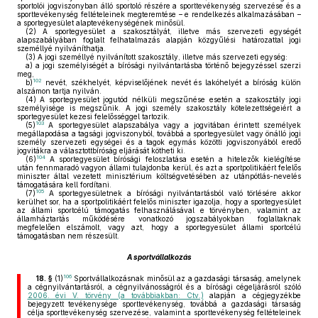
sportolói jogviszonyban álló sportoló részére a sporttevékenység szervezése és a
sporttevékenység feltételeinek megteremtése – e rendelkezés alkalmazásában –
a sportegyesület alaptevékenységének minősül.
(2)
A sportegyesület a szakosztályát, illetve más szervezeti egységét
alapszabályában foglalt felhatalmazás alapján közgyűlési határozattal jogi
személlyé nyilváníthatja.
(3)
A jogi személlyé nyilvánított szakosztály, illetve más szervezeti egység:
a)
a jogi személyiségét a bírósági nyilvántartásba történő bejegyzéssel szerzi
meg,
102
b)
nevét, székhelyét, képviselőjének nevét és lakóhelyét a bíróság külön
alszámon tartja nyilván.
(4)
A sportegyesület jogutód nélküli megszűnése esetén a szakosztály jogi
személyisége is megszűnik. A jogi személy szakosztály kötelezettségeiért a
sportegyesület kezesi felelősséggel tartozik.
103
(5)
A sportegyesület alapszabálya vagy a jogvitában érintett személyek
megállapodása a tagsági jogviszonyból, továbbá a sportegyesület vagy önálló jogi
személy szervezeti egységei és a tagok egymás közötti jogviszonyából eredő
jogvitákra a választottbíróság eljárását kötheti ki.
104
(6)
A sportegyesület bírósági feloszlatása esetén a hitelezők kielégítése
után fennmaradó vagyon állami tulajdonba kerül, és azt a sportpolitikáért felelős
miniszter által vezetett minisztérium költségvetésében az utánpótlás-nevelés
támogatására kell fordítani.
105
(7)
A sportegyesületnek a bírósági nyilvántartásból való törlésére akkor
kerülhet sor, ha a sportpolitikáért felelős miniszter igazolja, hogy a sportegyesület
az állami sportcélú támogatás felhasználásával e törvényben, valamint az
államháztartás működésére vonatkozó jogszabályokban foglaltaknak
megfelelően elszámolt, vagy azt, hogy a sportegyesület állami sportcélú
támogatásban nem részesült.
A sportvállalkozás
106
18. §
(1)
Sportvállalkozásnak minősül az a gazdasági társaság, amelynek
a cégnyilvántartásról, a cégnyilvánosságról és a bírósági cégeljárásról szóló
2006. évi V. törvény (a továbbiakban: Ctv.)
alapján a cégjegyzékbe
bejegyzett tevékenysége sporttevékenység, továbbá a gazdasági társaság
célja sporttevékenység szervezése, valamint a sporttevékenység feltételeinek