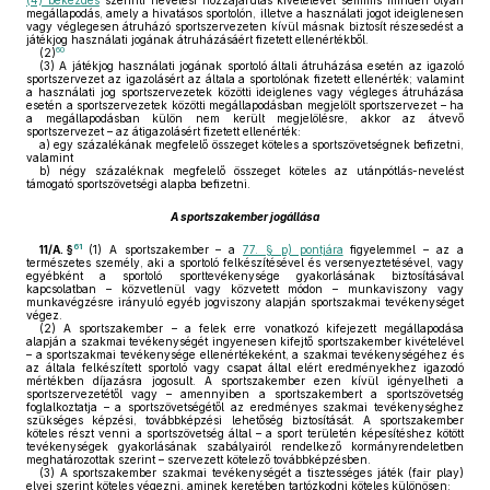
(4) bekezdés
szerinti nevelési hozzájárulás kivételével semmis minden olyan
megállapodás, amely a hivatásos sportolón, illetve a használati jogot ideiglenesen
vagy véglegesen átruházó sportszervezeten kívül másnak biztosít részesedést a
játékjog használati jogának átruházásáért fizetett ellenértékből.
60
(2)
(3)
A játékjog használati jogának sportoló általi átruházása esetén az igazoló
sportszervezet az igazolásért az általa a sportolónak fizetett ellenérték; valamint
a használati jog sportszervezetek közötti ideiglenes vagy végleges átruházása
esetén a sportszervezetek közötti megállapodásban megjelölt sportszervezet – ha
a megállapodásban külön nem került megjelölésre, akkor az átvevő
sportszervezet – az átigazolásért fizetett ellenérték:
a)
egy százalékának megfelelő összeget köteles a sportszövetségnek befizetni,
valamint
b)
négy százaléknak megfelelő összeget köteles az utánpótlás-nevelést
támogató sportszövetségi alapba befizetni.
A sportszakember jogállása
61
11/A. §
(1)
A sportszakember – a
77. § p) pontjára
figyelemmel – az a
természetes személy, aki a sportoló felkészítésével és versenyeztetésével, vagy
egyébként a sportoló sporttevékenysége gyakorlásának biztosításával
kapcsolatban – közvetlenül vagy közvetett módon – munkaviszony vagy
munkavégzésre irányuló egyéb jogviszony alapján sportszakmai tevékenységet
végez.
(2)
A sportszakember – a felek erre vonatkozó kifejezett megállapodása
alapján a szakmai tevékenységét ingyenesen kifejtő sportszakember kivételével
– a sportszakmai tevékenysége ellenértékeként, a szakmai tevékenységéhez és
az általa felkészített sportoló vagy csapat által elért eredményekhez igazodó
mértékben díjazásra jogosult. A sportszakember ezen kívül igényelheti a
sportszervezetétől vagy – amennyiben a sportszakembert a sportszövetség
foglalkoztatja – a sportszövetségétől az eredményes szakmai tevékenységhez
szükséges képzési, továbbképzési lehetőség biztosítását. A sportszakember
köteles részt venni a sportszövetség által – a sport területén képesítéshez kötött
tevékenységek gyakorlásának szabályairól rendelkező kormányrendeletben
meghatározottak szerint – szervezett kötelező továbbképzésben.
(3)
A sportszakember szakmai tevékenységét a tisztességes játék (fair play)
elvei szerint köteles végezni, aminek keretében tartózkodni köteles különösen: