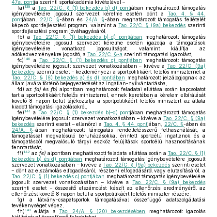
47a. pont
ja szerinti sportakadémia kivételével –
139
fa)
a
Tao. 22/C. § (1) bekezdés b)–d) pont
jában meghatározott támogatás
igénybevételére jogosult szervezet kérelme esetén dönt a
Tao. 4. § 44.
pont
jában,
22/C. §
-ában és
24/A. §
-ában meghatározott támogatás feltételét
képező sportfejlesztési program, valamint a
Tao. 22/C. § (9a) bekezdés
szerinti
sportfejlesztési program jóváhagyásáról,
fb)
a
Tao. 22/C. § (1) bekezdés b)–d) pontjában
meghatározott támogatás
igénybevételére jogosult szervezet kérelme esetén igazolja a támogatások
igénybevételére vonatkozó jogosultságot, valamint kiállítja az
adókedvezményekre jogosító, a
Tao. 22/C. §-a
szerinti támogatási igazolást,
140
fc)
a
Tao. 22/C. § (1) bekezdés c) pontjában
meghatározott támogatás
igénybevételére jogosult szervezet vonatkozásában – kivéve a
Tao. 22/C. (9a)
bekezdés
szerinti esetet – kezdeményezi a sportpolitikáért felelős miniszternél a
Tao. 22/C. § (6) bekezdés a) és d) pontjában
meghatározott jelzálogjognak az
állam javára történő bejegyeztetését az ingatlan-nyilvántartásba,
fd)
az
fa)
és
fb)
alpontban meghatározott feladatai ellátása során kapcsolatot
tart a sportpolitikáért felelős miniszterrel, ennek keretében a kérelem elbírálását
követő 8 napon belül tájékoztatja a sportpolitikáért felelős minisztert az általa
kiadott támogatási igazolásokról,
141
fe)
a
Tao. 22/C. § (1) bekezdés b)–d) pont
jában meghatározott támogatás
igénybevételére jogosult szervezet vonatkozásában – kivéve a
Tao. 22/C. § (9a)
bekezdés
szerinti esetet – ellenőrzi a
Tao. 4. § 44. pont
jában,
22/C. §
-ában és
24/A. §
-ában meghatározott támogatás rendeltetésszerű felhasználását, a
támogatással megvalósuló beruházásokkal érintett sportcélú ingatlanok és a
támogatásból megvalósuló tárgyi eszköz felújítások sportcélú hasznosításának
fenntartását,
142
ff)
az
fe)
alpontban meghatározott feladata ellátása során a
Tao. 22/C. § (1)
bekezdés b) és d) pontjában
meghatározott támogatás igénybevételére jogosult
szervezet vonatkozásában – kivéve a
Tao. 22/C. § (9a) bekezdés
szerinti esetet
– dönt az elszámolás elfogadásáról, részbeni elfogadásáról vagy elutasításáról, a
Tao. 22/C. § (1) bekezdés c) pontjában
meghatározott támogatás igénybevételére
jogosult szervezet vonatkozásában – kivéve a
Tao. 22/C. § (9a) bekezdés
szerinti esetet – összesítő elszámolást készít az ellenőrzés eredményéről az
ellenőrzést követő 8 napon belül a sportpolitikáért felelős miniszter részére,
fg)
a látvány-csapatsportok támogatásával összefüggő adatszolgáltatási
tevékenységet végez,
143
fh)
ellátja a
Tao. 24/A. § (20) bekezdésében
meghatározott igazolás