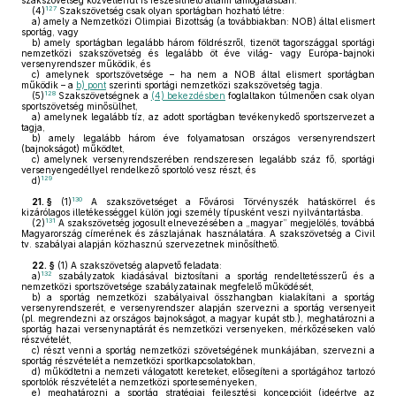
szakszövetség közvetlenül is részesíthető állami támogatásban.
127
(4)
Szakszövetség csak olyan sportágban hozható létre:
a)
amely a Nemzetközi Olimpiai Bizottság (a továbbiakban: NOB) által elismert
sportág, vagy
b)
amely sportágban legalább három földrészről, tizenöt tagországgal sportági
nemzetközi szakszövetség és legalább öt éve világ- vagy Európa-bajnoki
versenyrendszer működik, és
c)
amelynek sportszövetsége – ha nem a NOB által elismert sportágban
működik – a
b) pont
szerinti sportági nemzetközi szakszövetség tagja.
128
(5)
Szakszövetségnek a
(4) bekezdésben
foglaltakon túlmenően csak olyan
sportszövetség minősülhet,
a)
amelynek legalább tíz, az adott sportágban tevékenykedő sportszervezet a
tagja,
b)
amely legalább három éve folyamatosan országos versenyrendszert
(bajnokságot) működtet,
c)
amelynek versenyrendszerében rendszeresen legalább száz fő, sportági
versenyengedéllyel rendelkező sportoló vesz részt, és
129
d)
130
21. §
(1)
A szakszövetséget a Fővárosi Törvényszék hatáskörrel és
kizárólagos illetékességgel külön jogi személy típusként veszi nyilvántartásba.
131
(2)
A szakszövetség jogosult elnevezésében a „magyar” megjelölés, továbbá
Magyarország címerének és zászlajának használatára. A szakszövetség a Civil
tv. szabályai alapján közhasznú szervezetnek minősíthető.
22. §
(1)
A szakszövetség alapvető feladata:
132
a)
szabályzatok kiadásával biztosítani a sportág rendeltetésszerű és a
nemzetközi sportszövetsége szabályzatainak megfelelő működését,
b)
a sportág nemzetközi szabályaival összhangban kialakítani a sportág
versenyrendszerét, e versenyrendszer alapján szervezni a sportág versenyeit
(pl. megrendezni az országos bajnokságot, a magyar kupát stb.), meghatározni a
sportág hazai versenynaptárát és nemzetközi versenyeken, mérkőzéseken való
részvételét,
c)
részt venni a sportág nemzetközi szövetségének munkájában, szervezni a
sportág részvételét a nemzetközi sportkapcsolatokban,
d)
működtetni a nemzeti válogatott kereteket, elősegíteni a sportágához tartozó
sportolók részvételét a nemzetközi sporteseményeken,
e)
meghatározni a sportág stratégiai fejlesztési koncepcióit (ideértve az