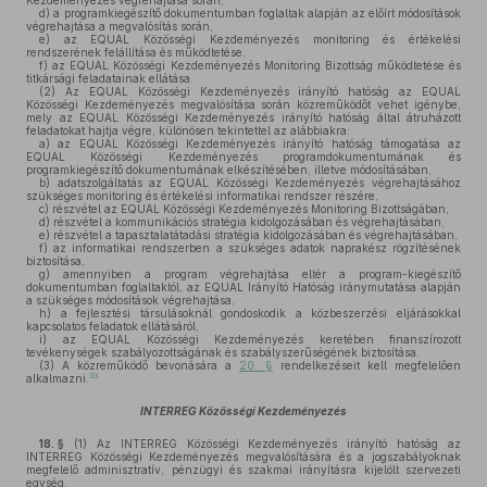
Kezdeményezés végrehajtása során,
d)
a programkiegészítő dokumentumban foglaltak alapján az előírt módosítások
végrehajtása a megvalósítás során,
e)
az EQUAL Közösségi Kezdeményezés monitoring és értékelési
rendszerének felállítása és működtetése,
f)
az EQUAL Közösségi Kezdeményezés Monitoring Bizottság működtetése és
titkársági feladatainak ellátása.
(2)
Az EQUAL Közösségi Kezdeményezés irányító hatóság az EQUAL
Közösségi Kezdeményezés megvalósítása során közreműködőt vehet igénybe,
mely az EQUAL Közösségi Kezdeményezés irányító hatóság által átruházott
feladatokat hajtja végre, különösen tekintettel az alábbiakra:
a)
az EQUAL Közösségi Kezdeményezés irányító hatóság támogatása az
EQUAL Közösségi Kezdeményezés programdokumentumának és
programkiegészítő dokumentumának elkészítésében, illetve módosításában,
b)
adatszolgáltatás az EQUAL Közösségi Kezdeményezés végrehajtásához
szükséges monitoring és értékelési informatikai rendszer részére,
c)
részvétel az EQUAL Közösségi Kezdeményezés Monitoring Bizottságában,
d)
részvétel a kommunikációs stratégia kidolgozásában és végrehajtásában,
e)
részvétel a tapasztalatátadási stratégia kidolgozásában és végrehajtásában,
f)
az informatikai rendszerben a szükséges adatok naprakész rögzítésének
biztosítása,
g)
amennyiben a program végrehajtása eltér a program-kiegészítő
dokumentumban foglaltaktól, az EQUAL Irányító Hatóság iránymutatása alapján
a szükséges módosítások végrehajtása,
h)
a fejlesztési társulásoknál gondoskodik a közbeszerzési eljárásokkal
kapcsolatos feladatok ellátásáról,
i)
az EQUAL Közösségi Kezdeményezés keretében finanszírozott
tevékenységek szabályozottságának és szabályszerűségének biztosítása.
(3)
A közreműködő bevonására a
20. §
rendelkezéseit kell megfelelően
33
alkalmazni.
INTERREG Közösségi Kezdeményezés
18. §
(1)
Az INTERREG Közösségi Kezdeményezés irányító hatóság az
INTERREG Közösségi Kezdeményezés megvalósítására és a jogszabályoknak
megfelelő adminisztratív, pénzügyi és szakmai irányításra kijelölt szervezeti
egység.