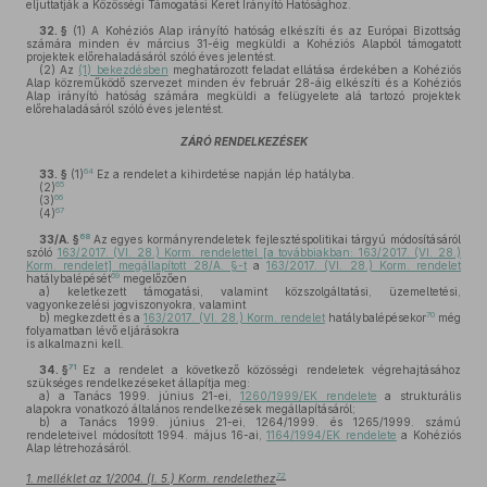
eljuttatják a Közösségi Támogatási Keret Irányító Hatósághoz.
32. §
(1)
A Kohéziós Alap irányító hatóság elkészíti és az Európai Bizottság
számára minden év március 31-éig megküldi a Kohéziós Alapból támogatott
projektek előrehaladásáról szóló éves jelentést.
(2)
Az
(1) bekezdésben
meghatározott feladat ellátása érdekében a Kohéziós
Alap közreműködő szervezet minden év február 28-áig elkészíti és a Kohéziós
Alap irányító hatóság számára megküldi a felügyelete alá tartozó projektek
előrehaladásáról szóló éves jelentést.
ZÁRÓ RENDELKEZÉSEK
64
33. §
(1)
Ez a rendelet a kihirdetése napján lép hatályba.
65
(2)
66
(3)
67
(4)
68
33/A. §
Az egyes kormányrendeletek fejlesztéspolitikai tárgyú módosításáról
szóló
163/2017. (VI. 28.) Korm. rendelettel [a továbbiakban: 163/2017. (VI. 28.)
Korm. rendelet] megállapított 28/A. §-t
a
163/2017. (VI. 28.) Korm. rendelet
69
hatálybalépését
megelőzően
a)
keletkezett támogatási, valamint közszolgáltatási, üzemeltetési,
vagyonkezelési jogviszonyokra, valamint
70
b)
megkezdett és a
163/2017. (VI. 28.) Korm. rendelet
hatálybalépésekor
még
folyamatban lévő eljárásokra
is alkalmazni kell.
71
34. §
Ez a rendelet a következő közösségi rendeletek végrehajtásához
szükséges rendelkezéseket állapítja meg:
a)
a Tanács 1999. június 21-ei,
1260/1999/EK rendelete
a strukturális
alapokra vonatkozó általános rendelkezések megállapításáról;
b)
a Tanács 1999. június 21-ei, 1264/1999. és 1265/1999. számú
rendeleteivel módosított 1994. május 16-ai,
1164/1994/EK rendelete
a Kohéziós
Alap létrehozásáról.
72
1. melléklet az 1/2004. (I. 5.) Korm. rendelethez