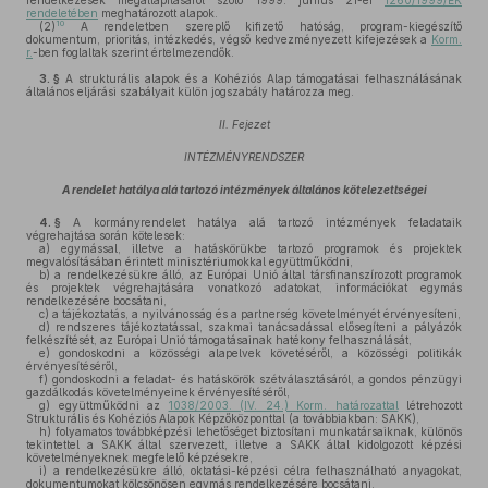
rendelkezések megállapításáról szóló 1999. június 21-ei
1260/1999/EK
rendeletében
meghatározott alapok.
10
(2)
A rendeletben szereplő kifizető hatóság, program-kiegészítő
dokumentum, prioritás, intézkedés, végső kedvezményezett kifejezések a
Korm.
r.
-ben foglaltak szerint értelmezendők.
3. §
A strukturális alapok és a Kohéziós Alap támogatásai felhasználásának
általános eljárási szabályait külön jogszabály határozza meg.
II. Fejezet
INTÉZMÉNYRENDSZER
A rendelet hatálya alá tartozó intézmények általános kötelezettségei
4. §
A kormányrendelet hatálya alá tartozó intézmények feladataik
végrehajtása során kötelesek:
a)
egymással, illetve a hatáskörükbe tartozó programok és projektek
megvalósításában érintett minisztériumokkal együttműködni,
b)
a rendelkezésükre álló, az Európai Unió által társfinanszírozott programok
és projektek végrehajtására vonatkozó adatokat, információkat egymás
rendelkezésére bocsátani,
c)
a tájékoztatás, a nyilvánosság és a partnerség követelményét érvényesíteni,
d)
rendszeres tájékoztatással, szakmai tanácsadással elősegíteni a pályázók
felkészítését, az Európai Unió támogatásainak hatékony felhasználását,
e)
gondoskodni a közösségi alapelvek követéséről, a közösségi politikák
érvényesítéséről,
f)
gondoskodni a feladat- és hatáskörök szétválasztásáról, a gondos pénzügyi
gazdálkodás követelményeinek érvényesítéséről,
g)
együttműködni az
1038/2003. (IV. 24.) Korm. határozattal
létrehozott
Strukturális és Kohéziós Alapok Képzőközponttal (a továbbiakban: SAKK),
h)
folyamatos továbbképzési lehetőséget biztosítani munkatársaiknak, különös
tekintettel a SAKK által szervezett, illetve a SAKK által kidolgozott képzési
követelményeknek megfelelő képzésekre,
i)
a rendelkezésükre álló, oktatási-képzési célra felhasználható anyagokat,
dokumentumokat kölcsönösen egymás rendelkezésére bocsátani.