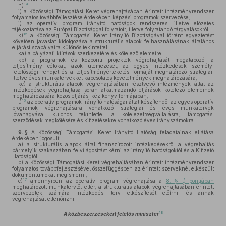
14
h)
i)
a Közösségi Támogatási Keret végrehajtásában érintett intézményrendszer
folyamatos továbbfejlesztése érdekében képzési programok szervezése,
j)
az operatív program irányító hatóságok rendszeres, illetve előzetes
tájékoztatása az Európai Bizottsággal folytatott, illetve folytatandó tárgyalásokról,
15
k)
a Közösségi Támogatási Keret Irányító Bizottságával történt egyeztetést
követően javaslat kidolgozása a strukturális alapok felhasználásának általános
eljárási szabályaira különös tekintettel
ka)
a pályázati kiírások szerkezetére és kötelező elemeire,
kb)
a programok és központi projektek végrehajtását megalapozó, a
teljesítmény célokat, azok ütemezését, az egyes intézkedések személyi
felelősségi rendjét és a teljesítményértékelés formáját meghatározó stratégiai,
illetve éves munkatervekkel kapcsolatos követelmények meghatározására,
kc)
a strukturális alapok végrehajtásában résztvevő intézmények által az
intézkedések végrehajtása során alkalmazandó eljárások kötelező elemeinek
meghatározására közös eljárási kézikönyv formájában;
16
l)
az operatív programok irányító hatóságai által készítendő, az egyes operatív
programok végrehajtására vonatkozó stratégiai és éves munkatervek
jóváhagyása, különös tekintettel a kötelezettségvállalásra, támogatási
szerződések megkötésére és kifizetésekre vonatkozó éves irányszámokra.
9. §
A Közösségi Támogatási Keret Irányító Hatóság feladatainak ellátása
érdekében jogosult:
a)
a strukturális alapok által finanszírozott intézkedésekről a végrehajtás
bármelyik szakaszában felvilágosítást kérni az irányító hatóságoktól és a Kifizető
Hatóságtól,
b)
a Közösségi Támogatási Keret végrehajtásában érintett intézményrendszer
folyamatos továbbfejlesztésével összefüggésben az érintett szerveknél elkészült
dokumentumokat megismerni,
17
c)
amennyiben az operatív program végrehajtása a
8. § l) pontjában
meghatározott munkatervtől eltér, a strukturális alapok végrehajtásában érintett
szervezetek számára intézkedési terv elkészítését előírni, és annak
végrehajtását ellenőrizni.
18
A közbeszerzésekért felelős miniszter