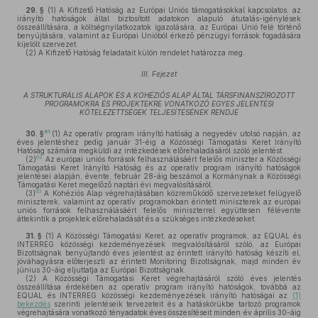
29. §
(1)
A Kifizető Hatóság az Európai Uniós támogatásokkal kapcsolatos, az
irányító hatóságok által biztosított adatokon alapuló átutalás-igénylések
összeállítására, a költségnyilatkozatok igazolására, az Európai Unió felé történő
benyújtására, valamint az Európai Unióból érkező pénzügyi források fogadására
kijelölt szervezet.
(2)
A Kifizető Hatóság feladatait külön rendelet határozza meg.
III. Fejezet
A STRUKTURÁLIS ALAPOK ÉS A KOHÉZIÓS ALAP ÁLTAL TÁRSFINANSZÍROZOTT
PROGRAMOKRA ÉS PROJEKTEKRE VONATKOZÓ EGYES JELENTÉSI
KÖTELEZETTSÉGEK TELJESÍTÉSÉNEK RENDJE
61
30. §
(1)
Az operatív program irányító hatóság a negyedév utolsó napján, az
éves jelentéshez pedig január 31-éig a Közösségi Támogatási Keret Irányító
Hatóság számára megküldi az intézkedések előrehaladásáról szóló jelentést.
62
(2)
Az európai uniós források felhasználásáért felelős miniszter a Közösségi
Támogatási Keret Irányító Hatóság és az operatív program irányító hatóságok
jelentései alapján, évente, február 28-áig beszámol a Kormánynak a Közösségi
Támogatási Keret megelőző naptári évi megvalósításáról.
63
(3)
A Kohéziós Alap végrehajtásában közreműködő szervezeteket felügyelő
miniszterek, valamint az operatív programokban érintett miniszterek az európai
uniós források felhasználásáért felelős miniszterrel együttesen félévente
áttekintik a projektek előrehaladását és a szükséges intézkedéseket.
31. §
(1)
A Közösségi Támogatási Keret, az operatív programok, az EQUAL és
INTERREG közösségi kezdeményezések megvalósításáról szóló, az Európai
Bizottságnak benyújtandó éves jelentést az érintett irányító hatóság készíti el,
jóváhagyásra előterjeszti az érintett Monitoring Bizottságnak, majd minden év
június 30-áig eljuttatja az Európai Bizottságnak.
(2)
A Közösségi Támogatási Keret végrehajtásáról szóló éves jelentés
összeállítása érdekében az operatív program irányító hatóságok, továbbá az
EQUAL és INTERREG közösségi kezdeményezések irányító hatóságai az
(1)
bekezdés
szerinti jelentéseik tervezeteit és a hatáskörükbe tartozó programok
végrehajtására vonatkozó tényadatok éves összesítéseit minden év április 30-áig