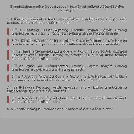
E rendeletben meghatározott egyes intézmények működtetéséért felelős
személyek
1.
A Közösségi Támogatási Keret Irányító Hatóság tekintetében az európai uniós
források felhasználásáért felelős miniszter,
73
2.
a Gazdasági Versenyképesség Operatív Program Irányító Hatóság
tekintetében az európai uniós források felhasználásáért felelős miniszter,
74
3.
a Környezetvédelem és Infrastruktúra Operatív Program Irányító Hatóság
tekintetében az európai uniós források felhasználásáért felelős miniszter,
75
4.
a Humánerőforrás-fejlesztési Operatív Program és az EQUAL Közösségi
Kezdeményezés Irányító Hatóság tekintetében az európai uniós források
felhasználásáért felelős miniszter,
76
5.
az Agrár- és Vidékfejlesztési Operatív Program Irányító Hatóság
tekintetében a vidékfejlesztésért felelős miniszter,
77
6.
a Regionális Fejlesztési Operatív Program Irányító Hatóság tekintetében
az európai uniós források felhasználásáért felelős miniszter,
78
7.
az INTERREG Közösségi Kezdeményezés Irányító Hatóság tekintetében a
külgazdasági ügyekért felelős miniszter,
79
8.
a Kohéziós Alap Irányító Hatóság tekintetében az európai uniós források
felhasználásáért felelős miniszter,
9.
a Kifizető Hatóság tekintetében az államháztartásért felelős miniszter.