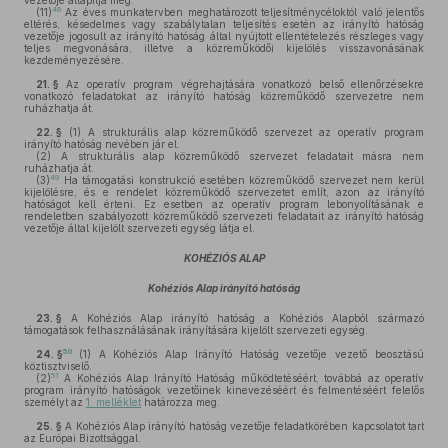
vezetője állapítja meg.
48
(11)
Az éves munkatervben meghatározott teljesítménycéloktól való jelentős
eltérés, késedelmes vagy szabálytalan teljesítés esetén az irányító hatóság
vezetője jogosult az irányító hatóság által nyújtott ellentételezés részleges vagy
teljes megvonására, illetve a közreműködői kijelölés visszavonásának
kezdeményezésére.
21. §
Az operatív program végrehajtására vonatkozó belső ellenőrzésekre
vonatkozó feladatokat az irányító hatóság közreműködő szervezetre nem
ruházhatja át.
22. §
(1)
A strukturális alap közreműködő szervezet az operatív program
irányító hatóság nevében jár el.
(2)
A strukturális alap közreműködő szervezet feladatait másra nem
ruházhatja át.
49
(3)
Ha támogatási konstrukció esetében közreműködő szervezet nem kerül
kijelölésre, és e rendelet közreműködő szervezetet említ, azon az irányító
hatóságot kell érteni. Ez esetben az operatív program lebonyolításának e
rendeletben szabályozott közreműködő szervezeti feladatait az irányító hatóság
vezetője által kijelölt szervezeti egység látja el.
KOHÉZIÓS ALAP
Kohéziós Alap irányító hatóság
23. §
A Kohéziós Alap irányító hatóság a Kohéziós Alapból származó
támogatások felhasználásának irányítására kijelölt szervezeti egység.
50
24. §
(1)
A Kohéziós Alap Irányító Hatóság vezetője vezető beosztású
köztisztviselő.
51
(2)
A Kohéziós Alap Irányító Hatóság működtetéséért, továbbá az operatív
program irányító hatóságok vezetőinek kinevezéséért és felmentéséért felelős
személyt az
1. melléklet
határozza meg.
25. §
A Kohéziós Alap irányító hatóság vezetője feladatkörében kapcsolatot tart
az Európai Bizottsággal.