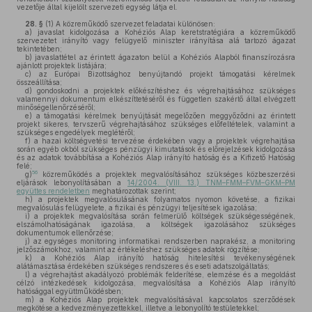
vezetője által kijelölt szervezeti egység látja el.
28. §
(1)
A közreműködő szervezet feladatai különösen:
a)
javaslat kidolgozása a Kohéziós Alap keretstratégiára a közreműködő
szervezetet irányító vagy felügyelő miniszter irányítása alá tartozó ágazat
tekintetében;
b)
javaslattétel az érintett ágazaton belül a Kohéziós Alapból finanszírozásra
ajánlott projektek listájára;
c)
az Európai Bizottsághoz benyújtandó projekt támogatási kérelmek
összeállítása;
d)
gondoskodni a projektek előkészítéshez és végrehajtásához szükséges
valamennyi dokumentum elkészíttetéséről és független szakértő által elvégzett
minőségellenőrzéséről;
e)
a támogatási kérelmek benyújtását megelőzően meggyőződni az érintett
projekt sikeres, tervszerű végrehajtásához szükséges előfeltételek, valamint a
szükséges engedélyek meglétéről;
f)
a hazai költségvetési tervezése érdekében vagy a projektek végrehajtása
során egyéb okból szükséges pénzügyi kimutatások és előrejelzések kidolgozása
és az adatok továbbítása a Kohéziós Alap irányító hatóság és a Kifizető Hatóság
felé;
56
g)
közreműködés a projektek megvalósításához szükséges közbeszerzési
eljárások lebonyolításában a
14/2004. (VIII. 13.) TNM–FMM–FVM–GKM–PM
együttes rendeletben
meghatározottak szerint;
h)
a projektek megvalósulásának folyamatos nyomon követése, a fizikai
megvalósulás felügyelete, a fizikai és pénzügyi teljesítések igazolása;
i)
a projektek megvalósítása során felmerülő költségek szükségességének,
elszámolhatóságának igazolása, a költségek igazolásához szükséges
dokumentumok ellenőrzése;
j)
az egységes monitoring informatikai rendszerben naprakész, a monitoring
jelzőszámokhoz, valamint az értékeléshez szükséges adatok rögzítése;
k)
a Kohéziós Alap irányító hatóság hitelesítési tevékenységének
alátámasztása érdekében szükséges rendszeres és eseti adatszolgáltatás;
l)
a végrehajtást akadályozó problémák felderítése, elemzése és a megoldást
célzó intézkedések kidolgozása, megvalósítása a Kohéziós Alap irányító
hatósággal együttműködésben;
m)
a Kohéziós Alap projektek megvalósításával kapcsolatos szerződések
megkötése a kedvezményezettekkel, illetve a lebonyolító testületekkel;