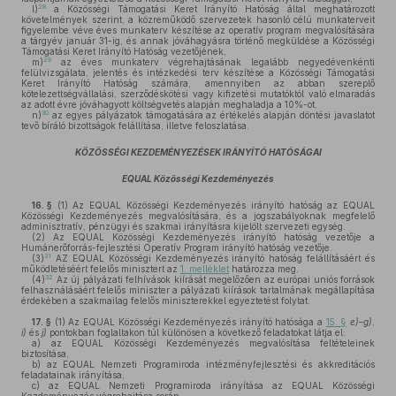
28
l)
a Közösségi Támogatási Keret Irányító Hatóság által meghatározott
követelmények szerint, a közreműködő szervezetek hasonló célú munkaterveit
figyelembe véve éves munkaterv készítése az operatív program megvalósítására
a tárgyév január 31-ig, és annak jóváhagyásra történő megküldése a Közösségi
Támogatási Keret Irányító Hatóság vezetőjének,
29
m)
az éves munkaterv végrehajtásának legalább negyedévenkénti
felülvizsgálata, jelentés és intézkedési terv készítése a Közösségi Támogatási
Keret Irányító Hatóság számára, amennyiben az abban szereplő
kötelezettségvállalási, szerződéskötési vagy kifizetési mutatóktól való elmaradás
az adott évre jóváhagyott költségvetés alapján meghaladja a 10%-ot,
30
n)
az egyes pályázatok támogatására az értékelés alapján döntési javaslatot
tevő bíráló bizottságok felállítása, illetve feloszlatása.
KÖZÖSSÉGI KEZDEMÉNYEZÉSEK IRÁNYÍTÓ HATÓSÁGAI
EQUAL Közösségi Kezdeményezés
16. §
(1)
Az EQUAL Közösségi Kezdeményezés irányító hatóság az EQUAL
Közösségi Kezdeményezés megvalósítására, és a jogszabályoknak megfelelő
adminisztratív, pénzügyi és szakmai irányításra kijelölt szervezeti egység.
(2)
Az EQUAL Közösségi Kezdeményezés irányító hatóság vezetője a
Humánerőforrás-fejlesztési Operatív Program irányító hatóság vezetője.
31
(3)
AZ EQUAL Közösségi Kezdeményezés irányító hatóság felállításáért és
működtetéséért felelős minisztert az
1. melléklet
határozza meg.
32
(4)
Az új pályázati felhívások kiírását megelőzően az európai uniós források
felhasználásáért felelős miniszter a pályázati kiírások tartalmának megállapítása
érdekében a szakmailag felelős miniszterekkel egyeztetést folytat.
17. §
(1)
Az EQUAL Közösségi Kezdeményezés irányító hatósága a
15. §
e)
–
g)
,
i)
és
j)
pontokban foglaltakon túl különösen a következő feladatokat látja el:
a)
az EQUAL Közösségi Kezdeményezés megvalósítása feltételeinek
biztosítása,
b)
az EQUAL Nemzeti Programiroda intézményfejlesztési és akkreditációs
feladatainak irányítása,
c)
az EQUAL Nemzeti Programiroda irányítása az EQUAL Közösségi