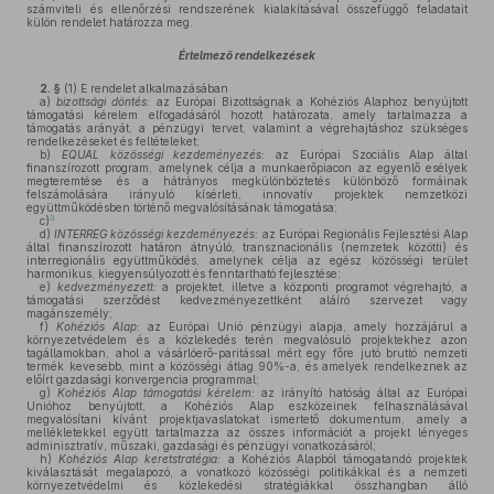
számviteli és ellenőrzési rendszerének kialakításával összefüggő feladatait
külön rendelet határozza meg.
Értelmező rendelkezések
2. §
(1)
E rendelet alkalmazásában
a)
bizottsági döntés:
az Európai Bizottságnak a Kohéziós Alaphoz benyújtott
támogatási kérelem elfogadásáról hozott határozata, amely tartalmazza a
támogatás arányát, a pénzügyi tervet, valamint a végrehajtáshoz szükséges
rendelkezéseket és feltételeket;
b)
EQUAL közösségi kezdeményezés:
az Európai Szociális Alap által
finanszírozott program, amelynek célja a munkaerőpiacon az egyenlő esélyek
megteremtése és a hátrányos megkülönböztetés különböző formáinak
felszámolására irányuló kísérleti, innovatív projektek nemzetközi
együttműködésben történő megvalósításának támogatása;
3
c)
d)
INTERREG közösségi kezdeményezés:
az Európai Regionális Fejlesztési Alap
által finanszírozott határon átnyúló, transznacionális (nemzetek közötti) és
interregionális együttműködés, amelynek célja az egész közösségi terület
harmonikus, kiegyensúlyozott és fenntartható fejlesztése;
e)
kedvezményezett:
a projektet, illetve a központi programot végrehajtó, a
támogatási szerződést kedvezményezettként aláíró szervezet vagy
magánszemély;
f)
Kohéziós Alap:
az Európai Unió pénzügyi alapja, amely hozzájárul a
környezetvédelem és a közlekedés terén megvalósuló projektekhez azon
tagállamokban, ahol a vásárlóerő-paritással mért egy főre jutó bruttó nemzeti
termék kevesebb, mint a közösségi átlag 90%-a, és amelyek rendelkeznek az
előírt gazdasági konvergencia programmal;
g)
Kohéziós Alap támogatási kérelem:
az irányító hatóság által az Európai
Unióhoz benyújtott, a Kohéziós Alap eszközeinek felhasználásával
megvalósítani kívánt projektjavaslatokat ismertető dokumentum, amely a
mellékletekkel együtt tartalmazza az összes információt a projekt lényeges
adminisztratív, műszaki, gazdasági és pénzügyi vonatkozásáról;
h)
Kohéziós Alap keretstratégia:
a Kohéziós Alapból támogatandó projektek
kiválasztását megalapozó, a vonatkozó közösségi politikákkal és a nemzeti
környezetvédelmi és közlekedési stratégiákkal összhangban álló