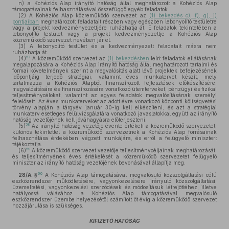
n)
a Kohéziós Alap irányító hatóság által meghatározott a Kohéziós Alap
támogatásainak felhasználásával összefüggő egyéb feladatok.
(2)
A Kohéziós Alap közreműködő szervezet az
(1) bekezdés c), f), g), j)
pontjaiban
meghatározott feladatait részben vagy egészben lebonyolító testületre
vagy a projekt kedvezményezettjére ruházhatja át. E feladatok tekintetében a
lebonyolító testület vagy a projekt kedvezményezettje a Kohéziós Alap
közreműködő szervezet nevében jár el.
(3)
A lebonyolító testület és a kedvezményezett feladatait másra nem
ruházhatja át.
57
(4)
A közreműködő szervezet az
(1) bekezdésben
leírt feladatok ellátásának
megalapozására a Kohéziós Alap irányító hatóság által meghatározott tartalmi és
formai követelmények szerint a megvalósítás alatt lévő projektek befejezésének
időpontjáig terjedő stratégiai, valamint éves munkatervet készít, mely
tartalmazza a Kohéziós Alapból finanszírozott fejlesztések előkészítésére,
megvalósítására és finanszírozására vonatkozó ütemterveket, pénzügyi és fizikai
teljesítménycélokat, valamint az egyes feladatok megvalósításának személyi
felelőseit. Az éves munkaterveket az adott évre vonatkozó központi költségvetési
törvény alapján a tárgyév január 30-ig kell elkészíteni, és azt a stratégiai
munkaterv esetleges felülvizsgálatára vonatkozó javaslatokkal együtt az irányító
hatóság vezetőjének kell jóváhagyásra előterjeszteni.
58
(5)
Az irányító hatóság vezetője évente értékeli a közreműködő szervezetet,
különös tekintettel a közreműködő szervezetnek a Kohéziós Alap forrásainak
felhasználása érdekében végzett munkájára, és erről a felügyelő minisztert
tájékoztatja.
59
(6)
A közreműködő szervezet vezetője teljesítménycéljainak meghatározását,
és teljesítményének éves értékelését a közreműködő szervezetet felügyelő
miniszter az irányító hatóság vezetőjének bevonásával állapítja meg.
60
28/A. §
A Kohéziós Alap támogatásával megvalósuló közszolgáltatási célú
eszközrendszer működtetésére, vagyonkezelésére irányuló közszolgáltatási,
üzemeltetési, vagyonkezelési szerződések és módosításuk létrejöttéhez, illetve
hatályossá válásához a Kohéziós Alap támogatásával megvalósuló
eszközrendszer üzembe helyezésétől számított öt évig a közreműködő szervezet
hozzájárulása is szükséges.
KIFIZETŐ HATÓSÁG