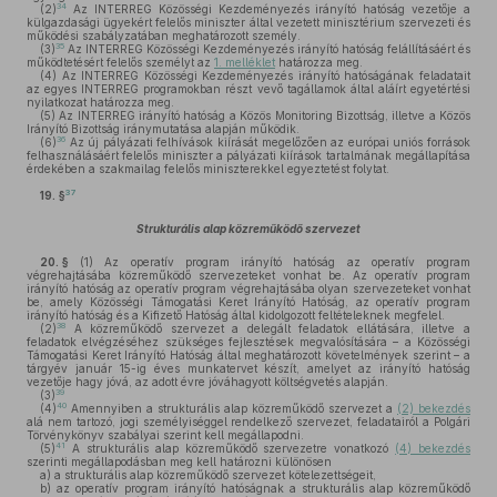
34
(2)
Az INTERREG Közösségi Kezdeményezés irányító hatóság vezetője a
külgazdasági ügyekért felelős miniszter által vezetett minisztérium szervezeti és
működési szabályzatában meghatározott személy.
35
(3)
Az INTERREG Közösségi Kezdeményezés irányító hatóság felállításáért és
működtetésért felelős személyt az
1. melléklet
határozza meg.
(4)
Az INTERREG Közösségi Kezdeményezés irányító hatóságának feladatait
az egyes INTERREG programokban részt vevő tagállamok által aláírt egyetértési
nyilatkozat határozza meg.
(5)
Az INTERREG irányító hatóság a Közös Monitoring Bizottság, illetve a Közös
Irányító Bizottság iránymutatása alapján működik.
36
(6)
Az új pályázati felhívások kiírását megelőzően az európai uniós források
felhasználásáért felelős miniszter a pályázati kiírások tartalmának megállapítása
érdekében a szakmailag felelős miniszterekkel egyeztetést folytat.
37
19. §
Strukturális alap közreműködő szervezet
20. §
(1)
Az operatív program irányító hatóság az operatív program
végrehajtásába közreműködő szervezeteket vonhat be. Az operatív program
irányító hatóság az operatív program végrehajtásába olyan szervezeteket vonhat
be, amely Közösségi Támogatási Keret Irányító Hatóság, az operatív program
irányító hatóság és a Kifizető Hatóság által kidolgozott feltételeknek megfelel.
38
(2)
A közreműködő szervezet a delegált feladatok ellátására, illetve a
feladatok elvégzéséhez szükséges fejlesztések megvalósítására – a Közösségi
Támogatási Keret Irányító Hatóság által meghatározott követelmények szerint – a
tárgyév január 15-ig éves munkatervet készít, amelyet az irányító hatóság
vezetője hagy jóvá, az adott évre jóváhagyott költségvetés alapján.
39
(3)
40
(4)
Amennyiben a strukturális alap közreműködő szervezet a
(2) bekezdés
alá nem tartozó, jogi személyiséggel rendelkező szervezet, feladatairól a Polgári
Törvénykönyv szabályai szerint kell megállapodni.
41
(5)
A strukturális alap közreműködő szervezetre vonatkozó
(4) bekezdés
szerinti megállapodásban meg kell határozni különösen
a)
a strukturális alap közreműködő szervezet kötelezettségeit,
b)
az operatív program irányító hatóságnak a strukturális alap közreműködő