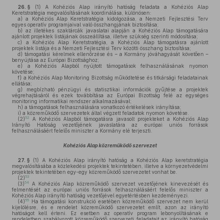
26. §
(1)
A Kohéziós Alap irányító hatóság feladata a Kohéziós Alap
Keretstratégia megvalósításának koordinálása, különösen:
a)
a Kohéziós Alap Keretstratégia kidolgozása, a Nemzeti Fejlesztési Terv
egyes operatív programjaival való összhangjának biztosítása;
b)
az illetékes szaktárcák javaslatai alapján a Kohéziós Alap támogatására
ajánlott projektek listájának összeállítása, illetve szükség szerinti módosítása;
c)
a Kohéziós Alap Keretstratégia, a Kohéziós Alap támogatásra ajánlott
projektek listája és a Nemzeti Fejlesztési Terv közötti összhang biztosítása;
d)
támogatási kérelmek ellenőrzése és – a Kormány jóváhagyását követően –
benyújtása az Európai Bizottsághoz;
e)
a Kohéziós Alapból nyújtott támogatások felhasználásának nyomon
követése;
f)
a Kohéziós Alap Monitoring Bizottság működtetése és titkársági feladatainak
ellátása;
g)
megbízható pénzügyi és statisztikai információk gyűjtése a projektek
végrehajtásáról és ezek továbbítása az Európai Bizottság felé az egységes
monitoring informatikai rendszer alkalmazásával;
h)
a támogatások felhasználására vonatkozó értékelések irányítása;
i)
a közreműködő szervezetek által végzett feladatok nyomon követése.
52
(2)
A Kohéziós Alapból támogatásra javasolt projekteket a Kohéziós Alap
Irányító Hatóság vezetőjének javaslatára az európai uniós források
felhasználásáért felelős miniszter a Kormány elé terjeszti.
Kohéziós Alap közreműködő szervezet
27. §
(1)
A Kohéziós Alap irányító hatóság a Kohéziós Alap keretstratégia
megvalósításába a közlekedési projektek tekintetében, illetve a környezetvédelmi
projektek tekintetében egy-egy közreműködő szervezetet vonhat be.
53
(2)
54
(3)
A Kohéziós Alap közreműködő szervezet vezetőjének kinevezését és
felmentését az európai uniós források felhasználásáért felelős miniszter a
Kohéziós Alap irányító hatóság vezetőjével egyetértésben kezdeményezi.
55
(4)
Ha támogatási konstrukció esetében közreműködő szervezet nem kerül
kijelölésre, és e rendelet közreműködő szervezetet említ, azon az irányító
hatóságot kell érteni. Ez esetben az operatív program lebonyolításának e
rendeletben szabályozott közreműködő szervezeti feladatait az irányító hatóság