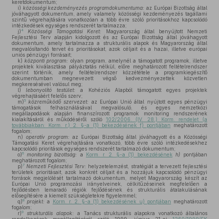
keretdokumentum;
i)
közösségi kezdeményezés programdokumentuma:
az Európai Bizottság által
jóváhagyott dokumentum, amely valamely közösségi kezdeményezés tagállami
szintű végrehajtására vonatkozóan a több évre szóló prioritásokhoz kapcsolódó
intézkedések egységes rendszerét tartalmazza;
4
j)
Közösségi Támogatási Keret:
Magyarország által benyújtott Nemzeti
Fejlesztési Terv alapján kidolgozott és az Európai Bizottság által jóváhagyott
dokumentum, amely tartalmazza a strukturális alapok és Magyarország által
megvalósítandó tervet és prioritásokat, azok céljait és a hazai, illetve európai
uniós pénzügyi forrásait;
k)
központi program:
olyan program, amelynél a támogatott programok, illetve
projektek kiválasztása pályáztatás nélkül, előre meghatározott feltételrendszer
szerint történik, amely feltételrendszer közzététele a programkiegészítő
dokumentumban megnevezett végső kedvezményezettek közvetlen
megkeresésével valósul meg;
l)
lebonyolító testület:
a Kohéziós Alapból támogatott egyes projektek
végrehajtásáért felelős szerv;
5
m)
közreműködő szervezet:
az Európai Unió által nyújtott egyes pénzügyi
támogatások felhasználásával megvalósuló, és egyes nemzetközi
megállapodások alapján finanszírozott programok monitoring rendszerének
kialakításáról és működéséről szóló
102/2006. (IV. 28.) Korm. rendelet (a
továbbiakban: Korm. r.) 2. §-a (1) bekezdésének f) pontjában
meghatározott
fogalom;
n)
operatív program:
az Európai Bizottság által jóváhagyott és a Közösségi
Támogatási Keret végrehajtására vonatkozó, több évre szóló intézkedésekhez
kapcsolódó prioritások egységes rendszerét tartalmazó dokumentum;
6
o)
monitoring bizottság:
a
Korm. r. 2. §-a (1) bekezdésének
h)
pontjában
meghatározott fogalom;
7
p)
Nemzeti Fejlesztési Terv:
helyzetelemzést, stratégiát a tervezett fejlesztési
területek prioritásait, azok konkrét céljait és a hozzájuk kapcsolódó pénzügyi
források megjelölését tartalmazó dokumentum, melyet Magyarország készít az
Európai Unió programozási irányelveinek, célkitűzéseinek megfelelően a
fejlődésben lemaradó régiók fejlődésének és strukturális átalakulásának
elősegítésére a kiemelt szükségletekre figyelemmel;
8
q)
projekt:
a
Korm. r. 2. §-a (1) bekezdésének u) pontjában
meghatározott
fogalom;
9
r)
strukturális alapok:
a Tanács strukturális alapokra vonatkozó általános