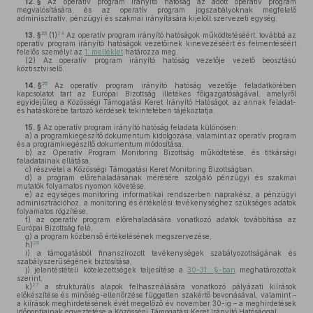
12. §
Az operatív program irányító hatóság az adott operatív program
megvalósítására, és az operatív program jogszabályoknak megfelelő
adminisztratív, pénzügyi és szakmai irányítására kijelölt szervezeti egység.
23
24
13. §
(1)
Az operatív program irányító hatóságok működtetéséért, továbbá az
operatív program irányító hatóságok vezetőinek kinevezéséért és felmentéséért
felelős személyt az
1. melléklet
határozza meg.
(2)
Az operatív program irányító hatóság vezetője vezető beosztású
köztisztviselő.
25
14. §
Az operatív program irányító hatóság vezetője feladatkörében
kapcsolatot tart az Európai Bizottság illetékes főigazgatóságával, amelyről
egyidejűleg a Közösségi Támogatási Keret Irányító Hatóságot, az annak feladat-
és hatáskörébe tartozó kérdések tekintetében tájékoztatja.
15. §
Az operatív program irányító hatóság feladata különösen:
a)
a programkiegészítő dokumentum kidolgozása, valamint az operatív program
és a programkiegészítő dokumentum módosítása,
b)
az Operatív Program Monitoring Bizottság működtetése, és titkársági
feladatainak ellátása,
c)
részvétel a Közösségi Támogatási Keret Monitoring Bizottságban,
d)
a program előrehaladásának mérésére szolgáló pénzügyi és szakmai
mutatók folyamatos nyomon követése,
e)
az egységes monitoring informatikai rendszerben naprakész, a pénzügyi
adminisztrációhoz, a monitoring és értékelési tevékenységhez szükséges adatok
folyamatos rögzítése,
f)
az operatív program előrehaladására vonatkozó adatok továbbítása az
Európai Bizottság felé,
g)
a program közbenső értékelésének megszervezése,
26
h)
i)
a támogatásból finanszírozott tevékenységek szabályozottságának és
szabályszerűségének biztosítása,
j)
jelentéstételi kötelezettségek teljesítése a
30–31. §-ban
meghatározottak
szerint,
27
k)
a strukturális alapok felhasználására vonatkozó pályázati kiírások
előkészítése és minőség-ellenőrzése független szakértő bevonásával, valamint –
a kiírások meghirdetésének évét megelőző év november 30-ig – a meghirdetések
időpontjainak egyeztetése a Közösségi Támogatási Keret Irányító Hatósággal,