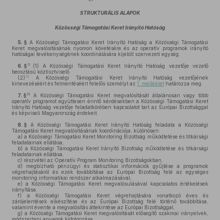
STRUKTURÁLIS ALAPOK
Közösségi Támogatási Keret Irányító Hatóság
5. §
A Közösségi Támogatási Keret Irányító Hatóság a Közösségi Támogatási
Keret megvalósításának nyomon követésére és az operatív programok irányító
hatóságai tevékenységének koordinálására kijelölt szervezeti egység.
11
6. §
(1)
A Közösségi Támogatási Keret Irányító Hatóság vezetője vezető
beosztású köztisztviselő.
12
(2)
A Közösségi Támogatási Keret Irányító Hatóság vezetőjének
kinevezéséért és felmentéséért felelős személyt az
1. melléklet
határozza meg.
13
7. §
A Közösségi Támogatási Keret megvalósítását általánosan vagy több
operatív programot együttesen érintő kérdésekben a Közösségi Támogatási Keret
Irányító Hatóság vezetője feladatkörében kapcsolatot tart az Európai Bizottsággal
és képviseli Magyarország érdekeit.
8. §
A Közösségi Támogatási Keret Irányító Hatóság feladata a Közösségi
Támogatási Keret megvalósításának koordinációja, különösen:
a)
a Közösségi Támogatási Keret Monitoring Bizottság működtetése és titkársági
feladatainak ellátása,
b)
a Közösségi Támogatási Keret Irányító Bizottság működtetése és titkársági
feladatainak ellátása,
c)
részvétel az Operatív Program Monitoring Bizottságokban,
d)
megbízható pénzügyi és statisztikai információk gyűjtése a programok
végrehajtásáról és ezek továbbítása az Európai Bizottság felé az egységes
monitoring informatikai rendszer alkalmazásával,
e)
a Közösségi Támogatási Keret megvalósulásával kapcsolatos értékelések
irányítása,
f)
a Közösségi Támogatási Keret végrehajtására vonatkozó éves és
zárójelentések elkészítése és az Európai Bizottság felé történő továbbítása,
valamint évente a megvalósítás áttekintése az Európai Bizottsággal,
g)
a Közösségi Támogatási Keret megvalósítását elősegítő szakmai irányelvek,
módszertani anyagok kidolgozása,