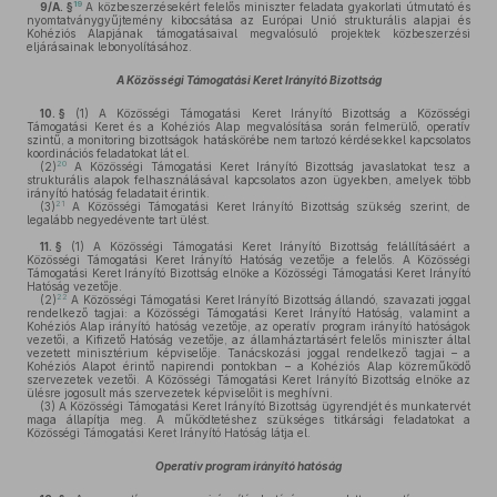
19
9/A. §
A közbeszerzésekért felelős miniszter feladata gyakorlati útmutató és
nyomtatványgyűjtemény kibocsátása az Európai Unió strukturális alapjai és
Kohéziós Alapjának támogatásaival megvalósuló projektek közbeszerzési
eljárásainak lebonyolításához.
A Közösségi Támogatási Keret Irányító Bizottság
10. §
(1)
A Közösségi Támogatási Keret Irányító Bizottság a Közösségi
Támogatási Keret és a Kohéziós Alap megvalósítása során felmerülő, operatív
szintű, a monitoring bizottságok hatáskörébe nem tartozó kérdésekkel kapcsolatos
koordinációs feladatokat lát el.
20
(2)
A Közösségi Támogatási Keret Irányító Bizottság javaslatokat tesz a
strukturális alapok felhasználásával kapcsolatos azon ügyekben, amelyek több
irányító hatóság feladatait érintik.
21
(3)
A Közösségi Támogatási Keret Irányító Bizottság szükség szerint, de
legalább negyedévente tart ülést.
11. §
(1)
A Közösségi Támogatási Keret Irányító Bizottság felállításáért a
Közösségi Támogatási Keret Irányító Hatóság vezetője a felelős. A Közösségi
Támogatási Keret Irányító Bizottság elnöke a Közösségi Támogatási Keret Irányító
Hatóság vezetője.
22
(2)
A Közösségi Támogatási Keret Irányító Bizottság állandó, szavazati joggal
rendelkező tagjai: a Közösségi Támogatási Keret Irányító Hatóság, valamint a
Kohéziós Alap irányító hatóság vezetője, az operatív program irányító hatóságok
vezetői, a Kifizető Hatóság vezetője, az államháztartásért felelős miniszter által
vezetett minisztérium képviselője. Tanácskozási joggal rendelkező tagjai – a
Kohéziós Alapot érintő napirendi pontokban – a Kohéziós Alap közreműködő
szervezetek vezetői. A Közösségi Támogatási Keret Irányító Bizottság elnöke az
ülésre jogosult más szervezetek képviselőit is meghívni.
(3)
A Közösségi Támogatási Keret Irányító Bizottság ügyrendjét és munkatervét
maga állapítja meg. A működtetéshez szükséges titkársági feladatokat a
Közösségi Támogatási Keret Irányító Hatóság látja el.
Operatív program irányító hatóság