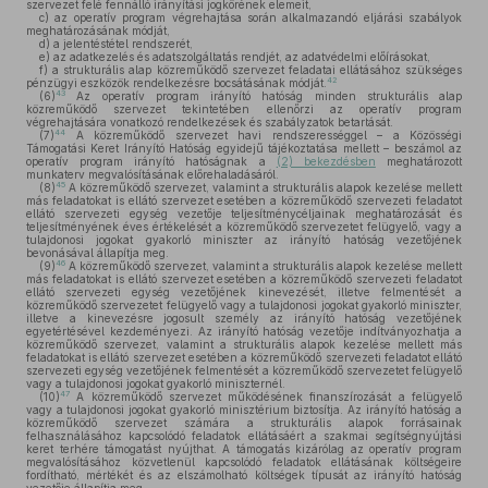
szervezet felé fennálló irányítási jogkörének elemeit,
c)
az operatív program végrehajtása során alkalmazandó eljárási szabályok
meghatározásának módját,
d)
a jelentéstétel rendszerét,
e)
az adatkezelés és adatszolgáltatás rendjét, az adatvédelmi előírásokat,
f)
a strukturális alap közreműködő szervezet feladatai ellátásához szükséges
42
pénzügyi eszközök rendelkezésre bocsátásának módját.
43
(6)
Az operatív program irányító hatóság minden strukturális alap
közreműködő szervezet tekintetében ellenőrzi az operatív program
végrehajtására vonatkozó rendelkezések és szabályzatok betartását.
44
(7)
A közreműködő szervezet havi rendszerességgel – a Közösségi
Támogatási Keret Irányító Hatóság egyidejű tájékoztatása mellett – beszámol az
operatív program irányító hatóságnak a
(2) bekezdésben
meghatározott
munkaterv megvalósításának előrehaladásáról.
45
(8)
A közreműködő szervezet, valamint a strukturális alapok kezelése mellett
más feladatokat is ellátó szervezet esetében a közreműködő szervezeti feladatot
ellátó szervezeti egység vezetője teljesítménycéljainak meghatározását és
teljesítményének éves értékelését a közreműködő szervezetet felügyelő, vagy a
tulajdonosi jogokat gyakorló miniszter az irányító hatóság vezetőjének
bevonásával állapítja meg.
46
(9)
A közreműködő szervezet, valamint a strukturális alapok kezelése mellett
más feladatokat is ellátó szervezet esetében a közreműködő szervezeti feladatot
ellátó szervezeti egység vezetőjének kinevezését, illetve felmentését a
közreműködő szervezetet felügyelő vagy a tulajdonosi jogokat gyakorló miniszter,
illetve a kinevezésre jogosult személy az irányító hatóság vezetőjének
egyetértésével kezdeményezi. Az irányító hatóság vezetője indítványozhatja a
közreműködő szervezet, valamint a strukturális alapok kezelése mellett más
feladatokat is ellátó szervezet esetében a közreműködő szervezeti feladatot ellátó
szervezeti egység vezetőjének felmentését a közreműködő szervezetet felügyelő
vagy a tulajdonosi jogokat gyakorló miniszternél.
47
(10)
A közreműködő szervezet működésének finanszírozását a felügyelő
vagy a tulajdonosi jogokat gyakorló minisztérium biztosítja. Az irányító hatóság a
közreműködő szervezet számára a strukturális alapok forrásainak
felhasználásához kapcsolódó feladatok ellátásáért a szakmai segítségnyújtási
keret terhére támogatást nyújthat. A támogatás kizárólag az operatív program
megvalósításához közvetlenül kapcsolódó feladatok ellátásának költségeire
fordítható, mértékét és az elszámolható költségek típusát az irányító hatóság