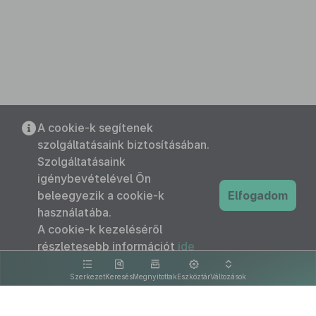
A cookie-k segítenek
szolgáltatásaink biztosításában.
Szolgáltatásaink
igénybevételével Ön
beleegyezik a cookie-k
Elfogadom
használatába.
A cookie-k kezeléséről
részletesebb információt
ide
kattintva olvashat.
Szerkezet
Keresés
Megnyitottak
Eszköztár
Változások