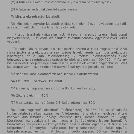
(2)
A falusias lakóterületre vonatkozó 9. § előírásai nem érvényesek.
(3)
A falusias védett lakóterület szabályozása:
/1/ Min. telekszélesség: kialakult,
/2/ Min. teleknagyság: kialakult. A kialakult telekhálózat is védelem alatt áll,
azaz azon változtatni nem lehet. Ez alól kivétel:
· Kisebb telekhatár-kiigazítás /pl. törésvonal megszüntetése, határvonal
kiegyenesítése/. Ezt csak az érintett telektulajdonosok egyetértésével lehet
végezni.
· Telekalakítás: a terven jelölt telekosztás szerint a telek megosztható. Ahol
nincs jelölve a telekosztás, a szomszédos telkek mérete szerint a telekosztás
lehetséges, de a min. telekszélesség 12 méter! Telekösszevonás akkor
2
lehetséges, ha az érintett és a csatolandó telek területe max. 400-400 m
. Az így
kialakuló telek beépítettsége számításánál a két telek közül a nagyobbik területét
kell alapul venni, azaz nem az összevonással nyert teljes telekterületet!
/3/ Beépítési mód: oldalhatáron álló, illetve kialakult szerint.
/4/ Elő,- oldal,- hátsókert: kialakult.
/5/ Építménymagasság: max. 3,50 m /tömbönként változó/.
/6/ Zöldfelület: min. 40%.
/7/ Max. szintterület-sűrűség: 0,5. beépítettség max. 30%.
/8/ Csak magastető létesíthető. Tetőhajlásszög: 35-45º. Szürke síkpala és
hullámpalafedés alkalmazása tilos. A tetőgerinc irány utcára merőleges. A tető
kontyolt. Álló tetőablak, erkély létesítése tilos! Tornác javasolt /fa,- vagy
kőoszlopos/. Az ablakok aránya, ritmusa a régi épületéhez legyen hasonló. A
kisarchitekturális elemek a környezetben használatosak legyenek: pl. füstlyuk a
tetőgerincnél, kéményfej, nyíláskeret, homlokzatszínezés és felületképzés,
lábazatmagasság és szín. A földszinti padlómagasság 50 cm. Fentiek a