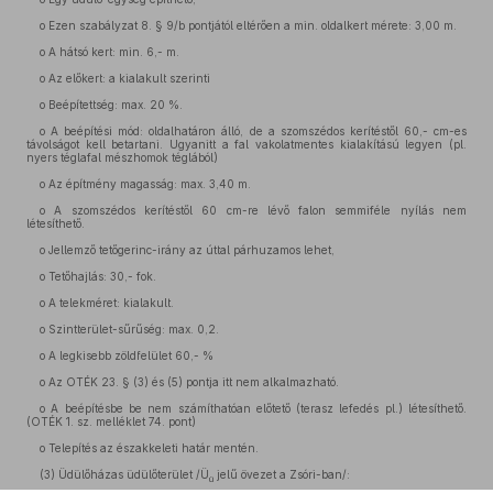
o Ezen szabályzat 8. § 9/b pontjától eltérően a min. oldalkert mérete: 3,00 m.
o A hátsó kert: min. 6,- m.
o Az előkert: a kialakult szerinti
o Beépítettség: max. 20 %.
o A beépítési mód: oldalhatáron álló, de a szomszédos kerítéstől 60,- cm-es
távolságot kell betartani. Ugyanitt a fal vakolatmentes kialakítású legyen (pl.
nyers téglafal mészhomok téglából)
o Az építmény magasság: max. 3,40 m.
o A szomszédos kerítéstől 60 cm-re lévő falon semmiféle nyílás nem
létesíthető.
o Jellemző tetőgerinc-irány az úttal párhuzamos lehet,
o Tetőhajlás: 30,- fok.
o A telekméret: kialakult.
o Szintterület-sűrűség: max. 0,2.
o A legkisebb zöldfelület 60,- %
o Az OTÉK 23. § (3) és (5) pontja itt nem alkalmazható.
o A beépítésbe be nem számíthatóan előtető (terasz lefedés pl.) létesíthető.
(OTÉK 1. sz. melléklet 74. pont)
o Telepítés az északkeleti határ mentén.
(3)
Üdülőházas üdülőterület /Ü
jelű övezet a Zsóri-ban/:
ü