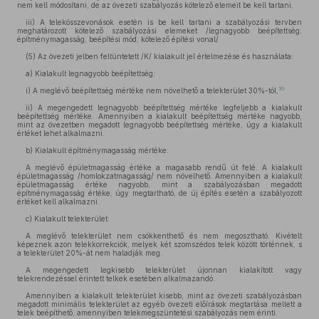
nem kell módosítani, de az övezeti szabályozás kötelező elemeit be kell tartani,
iii) A telekösszevonások esetén is be kell tartani a szabályozási tervben
meghatározott kötelező szabályozási elemeket /legnagyobb beépítettség,
építménymagasság, beépítési mód, kötelező építési vonal/
(5)
Az övezeti jelben feltüntetett /K/ kialakult jel értelmezése és használata:
a)
Kialakult legnagyobb beépítettség:
10
i)
A meglévő beépítettség mértéke nem növelhető a telekterület 30%-tól,
ii)
A megengedett legnagyobb beépítettség mértéke legfeljebb a kialakult
beépítettség mértéke. Amennyiben a kialakult beépítettség mértéke nagyobb,
mint az övezetben megadott legnagyobb beépítettség mértéke, úgy a kialakult
értéket lehet alkalmazni.
b)
Kialakult építménymagasság mértéke:
A meglévő épületmagasság értéke a magasabb rendű út felé. A kialakult
épületmagasság /homlokzatmagasság/ nem növelhető. Amennyiben a kialakult
épületmagasság értéke nagyobb, mint a szabályozásban megadott
építménymagasság értéke, úgy megtartható, de új építés esetén a szabályozott
értéket kell alkalmazni.
c)
Kialakult telekterület:
A meglévő telekterület nem csökkenthető és nem megosztható. Kivételt
képeznek azon telekkorrekciók, melyek két szomszédos telek között történnek, s
a telekterület 20%-át nem haladják meg.
A megengedett legkisebb telekterület újonnan kialakított vagy
telekrendezéssel érintett telkek esetében alkalmazandó.
Amennyiben a kialakult telekterület kisebb, mint az övezeti szabályozásban
megadott minimális telekterület az egyéb övezeti előírások megtartása mellett a
telek beépíthető, amennyiben telekmegszüntetési szabályozás nem érinti.