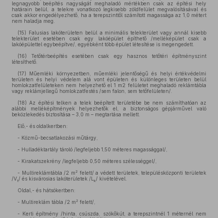
legnagyobb beépítés nagyságát meghaladó mértékben csak az építési hely
határain belül, a telekre vonatkozó legkisebb zöldfelület megvalósításával és
csak akkor engedélyezhető, ha a terepszinttől számított magassága az 1,0 métert
nem haladja meg.
(15)
Falusias lakóterületen belül a minimális telekterület vagy annál kisebb
telekterület esetében csak egy lakóépület építhető /melléképület csak a
lakóépülettel egybeépítve/, egyébként több épület létesítése is megengedett.
(16)
Tetőtérbeépítés esetében csak egy hasznos tetőtéri építményszint
létesíthető.
(17)
Műemléki környezetben, műemléki jelentőségű és helyi értékvédelmi
területen és helyi védelem alá vont épületen és különleges területen belül
homlokzatfelületeken nem helyezhető el 1 m2 felületet meghaladó reklámtábla
vagy reklámjellegű homlokzatfestés /sem falon, sem tetőfelületen/.
(18)
Az építési telken a telek beépített területébe be nem számíthatóan az
alábbi melléképítmények helyezhetők el, a biztonságos gépjárművel való
beközlekedés biztosítása – 3,0 m – megtartása mellett.
Elő,- és oldalkertben:
- Közmű-becsatlakozási műtárgy,
- Hulladéktartály tároló /legfeljebb 1,50 méteres magassággal/,
- Kirakatszekrény /legfeljebb 0,50 méteres szélességgel/,
2
- Multireklámtábla /2 m
felett/ a védett területek, településközponti területek
/V
/ és kisvárosias lakóterületek /L
/ kivételével.
t
k
Oldal,- és hátsókertben:
2
- Multireklám tábla /2 m
felett/,
- Kerti építmény /hinta, csúszda, szökőkút, a terepszintnél 1 méternél nem