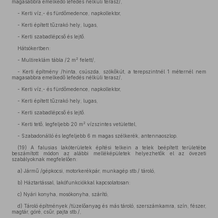
magasabbra emelkedő lefedés nélküli terasz/,
- Kerti víz,- és fürdőmedence, napkollektor,
- Kerti épített tűzrakó hely, lugas,
- Kerti szabadlépcső és lejtő.
Hátsókertben:
2
- Multireklám tábla /2 m
felett/,
- Kerti építmény /hinta, csúszda, szökőkút, a terepszintnél 1 méternél nem
magasabbra emelkedő lefedés nélküli terasz/,
- Kerti víz,- és fürdőmedence, napkollektor,
- Kerti épített tűzrakó hely, lugas,
- Kerti szabadlépcső és lejtő.
2
- Kerti tető, legfeljebb 20 m
vízszintes vetülettel,
- Szabadonálló és legfeljebb 6 m magas szélkerék, antennaoszlop.
(19)
A falusias lakóterületek építési telkein a telek beépített területébe
beszámított módon az alábbi melléképületek helyezhetők el az övezeti
szabályoknak megfelelően:
a)
Jármű /gépkocsi, motorkerékpár, munkagép stb./ tároló,
b)
Háztartással, lakófunkciókkal kapcsolatosan:
c)
Nyári konyha, mosókonyha, szárító,
d)
Tároló építmények /tüzelőanyag és más tároló, szerszámkamra, szín, fészer,
magtár, góré, csűr, pajta stb./,