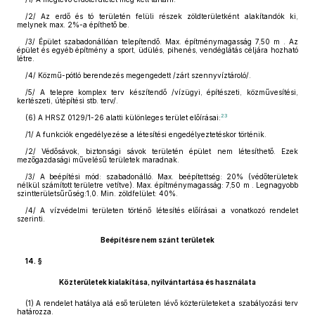
/2/ Az erdő és tó területén felüli részek zöldterületként alakítandók ki,
melynek max. 2%-a építhető be.
/3/ Épület szabadonállóan telepítendő. Max. építménymagasság 7,50 m . Az
épület és egyéb építmény a sport, üdülés, pihenés, vendéglátás céljára hozható
létre.
/4/ Közmű-pótló berendezés megengedett /zárt szennyvíztároló/.
/5/ A telepre komplex terv készítendő /vízügyi, építészeti, közművesítési,
kertészeti, útépítési stb. terv/.
23
(6)
A HRSZ 0129/1-26 alatti különleges terület előírásai:
/1/ A funkciók engedélyezése a létesítési engedélyeztetéskor történik.
/2/ Védősávok, biztonsági sávok területén épület nem létesíthető. Ezek
mezőgazdasági művelésű területek maradnak.
/3/ A beépítési mód: szabadonálló. Max. beépítettség: 20% (védőterületek
nélkül számított területre vetítve). Max. építménymagasság: 7,50 m . Legnagyobb
szintterületsűrűség:1,0. Min. zöldfelület: 40%.
/4/ A vízvédelmi területen történő létesítés előírásai a vonatkozó rendelet
szerinti.
Beépítésre nem szánt területek
14. §
Közterületek kialakítása, nyilvántartása és használata
(1)
A rendelet hatálya alá eső területen lévő közterületeket a szabályozási terv
határozza.