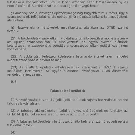
tetőszakasz kontyolt tetőfelületű is lehet, azonban ezen tetőszakaszon nyílás
nem létesíthető. A tetőhéjazat csak nem éghető anyagú lehet.
g)
Amennyiben a tényleges építménymagasság nagyobb mint 4 méter, úgy a
szomszéd telek felőli falat nyílás nélküli tömör /tűzgátló/ falként kell megépíteni,
átalakítani.
h)
Hátsókertek: a hátsókertek megállapítása általában az OTÉK szerint
történik.
(21)
A lakóterületek saroktelkein – oldalhatáron álló beépítési mód esetében –
az épület szabadonállóan is elhelyezhető az egyéb övezeti előírások
betartásával. A szabadonálló beépítés a szomszédos telkek építési jogait nem
korlátozhatja.
(22)
A zöldterületi fedettség kötelezően betartandó értékét jelen rendelet
övezeti szabályozása határozza meg.
(23)
Az állattartó épületek elhelyezésének szabályait a HÉSZ 1. számú
melléklete tartalmazza. Az egyéb állattartási szabályokat külön állattartási
rendelet határozza meg.
9. §
Falusias lakóterületek
(1)
A szabályozási terven „L
” jellel jelölt területek sajátos használatuk szerint
f
falusias lakóterületek.
(2)
A falusias lakóterületeken belül elhelyezhető épületek és funkciók az
OTÉK 14. § (2) bekezdése szerint, kivéve az 5. 6. 7. 8. pontot.
(3)
A falusias lakóterületen belül csak önálló helyrajzi számú egyedi építési
telek alakítható ki.
(4)