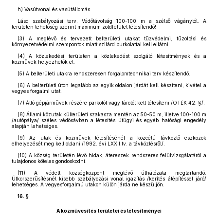
h)
Vasútvonal és vasútállomás
Lásd szabályozási terv. Védőtávolság 100-100 m a szélső vágánytól. A
területen lehetőség szerint maximum zöldfelület létesítendő!
(3)
A meglévő és tervezett belterületi utakat tűzvédelmi, tűzoltási és
környezetvédelmi szempontok miatt szilárd burkolattal kell ellátni.
(4)
A közlekedési területen a közlekedést szolgáló létesítmények és a
közművek helyezhetők el.
(5)
A belterületi utakra rendszeresen forgalomtechnikai terv készítendő.
(6)
A belterületi úton legalább az egyik oldalon járdát kell készíteni, kivétel a
vegyes forgalmi utat.
(7)
Álló gépjárművek részére parkolót vagy tárolót kell létesíteni /OTÉK 42. §/.
(8)
Állami közutak külterületi szakasza mentén az 50-50 m, illetve 100-100 m
/autópálya/ széles védősávban a létesítés útügyi és egyéb hatósági engedély
alapján lehetséges.
(9)
Az utak és közművek létesítésénél a közcélú távközlő eszközök
elhelyezését meg kell oldani /1992. évi LXXII.tv. a távközlésről/.
(10)
A község területén lévő hidak, átereszek rendszeres felülvizsgálatáról a
tulajdonos köteles gondoskodni.
(11)
A védett községközpont meglévő úthálózata megtartandó.
Útkorszerűsítésnél kisebb szabályozási vonal igazítás /kerítés átépítéssel járó/
lehetséges. A vegyesforgalmú utakon külön járda ne készüljön.
16. §
A közművesítés területei és létesítményei