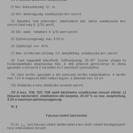
/1/ Min. telekszélesség: 12,- m,
/2/ Min. teleknagyság: szabályozási terv szerint,
/3/ Beépítési mód jellemzően: oldalhatáron álló, illetve szabályozási terv
szerint (lásd még 8. §/10/ pont!),
/4/ Elő,- oldal,- hátsókert: 8. §/9/ pont szerint.
/5/ Építménymagasság: max. 4,50 m .
/6/ Zöldfelület: min. 40%.
/7/ Max. szintterület-sűrűség: 0,5. beépítettség: szabályozási terv szerint.
/8/ Csak magastető létesíthető. Tetőhajlásszög: 35-45º. Szürke síkpala és
hullámpalafedés alkalmazása tilos. A tető jellemző gerinciránya és idoma
igazodjék a környező 2 közvetlen és 3 szemközti szomszédhoz.
/9/ Utcai kerítés igazodjék a két szomszéd kerítés kialakításához. A kerítés
max. 1,50 m magas és áttört hatású legyen, a lábazata max. 50 cm .
/10/ Állattartás a helyi állattartási rendelet szerint.
/11/ A hrsz. 1136, 1137, 1138 alatti lakótelekre vonatkozóan övezeti előírás: Lf
(falusias lakóterület/, oldalhatáron álló beépítés, 30,00 %-os max. beépítettség,
4,50 m maximum építménymagasság.
10. §
Falusias védett lakóterület
(1)
Az „L
” jelű falusias védett lakóterületet a terv jelöli /védett községközpont,
fv
helyi értékvédelmi terület/.