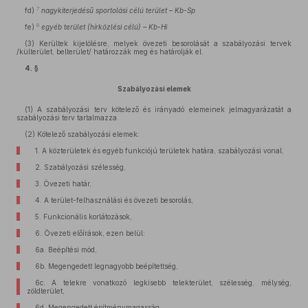
7
fd)
nagykiterjedésű sportolási célú terület – Kb-Sp
8
fe)
egyéb terület (hírközlési célú) – Kb-Hi
(3)
Kerültek kijelölésre, melyek övezeti besorolását a szabályozási tervek
/külterület, belterület/ határozzák meg és határolják el.
4. §
Szabályozási elemek
(1)
A szabályozási terv kötelező és irányadó elemeinek jelmagyarázatát a
szabályozási terv tartalmazza.
(2)
Kötelező szabályozási elemek:
1.
A közterületek és egyéb funkciójú területek határa, szabályozási vonal,
2.
Szabályozási szélesség,
3.
Övezeti határ,
4.
A terület-felhasználási és övezeti besorolás,
5.
Funkcionális korlátozások,
6.
Övezeti előírások, ezen belül:
6a. Beépítési mód,
6b.
Megengedett legnagyobb beépítettség,
6c.
A telekre vonatkozó legkisebb telekterület, szélesség, mélység,
zöldterület,
6d.
Megengedett építménymagasság,