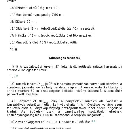
vetítve),
/3/ Szintterület sűrűség: max. 1,0,
/4/ Max. építménymagasság: 7,50 m .
/5/ Előkert: 20,- m,
/6/ Oldalkert: 16,- m, (ebből védőzöldterület 10,- m széles!),
/7/ Hátsókert: 16,- m, (ebből védőzöldterület 10,- m széles!)
/8/ Min. zöldfelület: 40% (védőzölddel együtt).
13. §
Különleges területek
(1)
1) A szabályozási terven „K” jellel jelölt területek sajátos használatuk
szerint különleges területek.
21
(2)
(3)
Temető terület /K
jelű/: a területére parcellázási tervet kell készíteni a
tem
vonatkozó jogszabályok és helyi rendelet alapján. A temetőt körbe kell keríteni,
annak mentén 30 m szélességben örökzöld növény ültetendő. A temetőhöz
parkolót kell létesíteni.
(4)
Bányaterület /K
jelű/: a bányatelek művelés alá vonását a
bánya
jogszabályok betartása mellett kell végrehajtani. A művelésbe vonásig ezen
területen csak a Bányakapitányság hozzájárulásával lehet építési engedélyt
kiadni. Az épületek csak a bányászathoz szolgálóak lehetnek.
Építménymagasság max. 4,50 m, szabadonálló beépítés, magastető.
22
(5)
A volt anyaggödör (HRSZ 095-1, 45382 m2 ) előírásai:
/1/ A meglévő erdőterületet meg kell tartani.