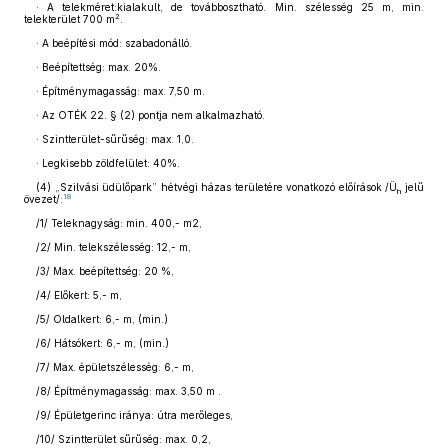
· A telekméret:kialakult, de továbbosztható. Min. szélesség 25 m, min.
2
telekterület 700 m
.
· A beépítési mód: szabadonálló.
· Beépítettség: max. 20%.
· Építménymagasság: max. 7,50 m.
· Az OTÉK 22. § (2) pontja nem alkalmazható.
· Szintterület-sűrűség: max. 1,0.
· Legkisebb zöldfelület: 40%.
(4)
„Szilvási üdülőpark” hétvégi házas területére vonatkozó előírások /Ü
jelű
h
18
övezet/:
/1/ Teleknagyság: min. 400,- m2,
/2/ Min. telekszélesség: 12,- m,
/3/ Max. beépítettség: 20 %,
/4/ Előkert: 5,- m,
/5/ Oldalkert: 6,- m, (min.)
/6/ Hátsókert: 6,- m, (min.)
/7/ Max. épületszélesség: 6,- m,
/8/ Építménymagasság: max. 3,50 m .
/9/ Épületgerinc iránya: útra merőleges,
/10/ Szintterület sűrűség: max. 0,2,