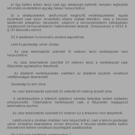
a)
Egy építési telken belül csak egy lakóépület építhető, melyben legfeljebb
két önálló rendeltetésű egység /lakás/ helyezhető el.
b)
a lakóépületeket, lakófunkciót kiegészítő melléképületeket, egyéb
épületeket csak olyan rendeltetés céljára szabad létesíteni, mely a falusias
lakóterület jellegéhez illeszkedik, valamint a környezetvédelmi előírásokban
szabályozott környezetvédelmi határértékeket betartja. Elhelyezésük a HÉSZ 8.
§ (9) bekezdés szerint.
(5)
A lakótelkek funkcionális zónákra tagozódnak.
Lakó és gazdasági udvar zónája:
· Az utcai telekhatártól számított 15 méteren belül melléképület nem
helyezhető el,
· Az utcai telekhatártól számított 20 méteren belül a melléképület csak
főépülettel egybeépítve létesíthető,
· Az állattartó melléképületek esetében az állattartó épületre vonatkozó
védőtávolságok betartandók.
Gazdasági és kert zóna:
· Az utcai telekhatártól számított 20 métertől 60 méterig terjedő zóna.
· A melléképületek a kötelező oldalkerti méretek betartása mellett szabadon
elhelyezhetők. Oldalhatárra melléképület csak a főépülettel megegyező
telekhatárra épülhet.
· Az utcai telekhatártól számított 60 méteren túl a telekrész nem beépíthető.
· Lakófunkció a zónában önállóan nem helyezhető el, csak a lakó és gazdasági
udvar zónájához kapcsolódva, onnan átnyúlva. A falusias lakóterületek építési
övezeteinek telekre vonatkozó összefoglaló szabályozása:
14
(6)
A falusias lakótelkek szabályozása: