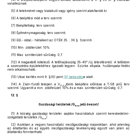
vonatkoznak.
(5)
A telekméret vagy kialakult vagy igény szerint alakítandó ki.
(6)
A beépítési mód a terv szerinti.
(7)
Beépítettség: terv szerinti.
(8)
Építménymagasság: terv szerinti.
(9)
Elő,- oldal,- hátsókert az OTÉK 35. ; 36 §. Szerinti.
(10)
Min. zöldterület: 10%.
(11)
Max. szintterület-sűrűség: 0,7.
(12)
A magastető kötelező. A tetőhajlásszög 35-45º /új létesítésnél/. A tetőidom
a szomszédos épületekéhez igazodó legyen. Szürke síkpala, hullámpala-fedés
nem alkalmazható.
(13)
Utcai kerítés mint 9. §(6) pont
(9) bekezdés
e alatt.
(14)
A Zsóri-fürdő telepen a V
tömb beépítési előírása a T-5B jelű terv
t1,2,3
szerinti. Ugyanitt a min. zöldfelület: 10% és a max. szintterület-sűrűség: 0,7.
12. §
Gazdasági területek /G
jelű övezet/
ksz
(1)
A község gazdasági területei sajátos használatuk szerint kereskedelmi-
szolgáltató területek /G
/.
ksz
(2)
Azokban a vegyes használatú mezőgazdasági majorokban, ahol jelenleg
az állattartás és az egyéb mezőgazdasági tevékenység együtt van jelen az
állattartás fenntartható.