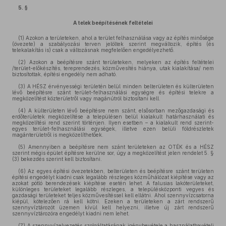
5. §
A telek beépítésének feltételei
(1)
Azokon a területeken, ahol a terület felhasználása vagy az építés minősége
(övezete) a szabályozási terven jelöltek szerint megváltozik, építés (és
telekalakítás is) csak a változásnak megfelelően engedélyezhető.
(2)
Azokon a beépítésre szánt területeken, melyeken az építés feltételei
/terület-előkészítés, tereprendezés, közművesítés hiánya, utak kialakítása/ nem
biztosítottak, építési engedély nem adható.
(3)
A HÉSZ érvényességi területén belül minden belterületen és külterületen
lévő beépítésre szánt terület-felhasználási egységre és építési telekre a
megközelítést közterületről vagy magánútról biztosítani kell.
(4)
A külterületen lévő beépítésre nem szánt, elsősorban mezőgazdasági és
erdőterületek megközelítése a településen belül kialakult határhasználati és
megközelítési rend szerint történjen. Ilyen esetben – a kialakult rend szerint-
egyes terület-felhasználási egységek, illetve ezen belüli földrészletek
magánterületről is megközelíthetőek.
(5)
Amennyiben a beépítésre nem szánt területeken az OTÉK és a HÉSZ
szerint mégis épület építésre kerülne sor, úgy a megközelítést jelen rendelet 5. §
(3) bekezdés szerint kell biztosítani.
(6)
Az egyes építési övezetekben, belterületen és beépítésre szánt területen
építési engedélyt kiadni csak legalább részleges közműhálózat kiépítése vagy az
azokat pótló berendezések kiépítése esetén lehet. A falusias lakóterületeket,
különleges területeket legalább részleges, a településközponti vegyes és
gazdasági területeket teljes közművesítéssel kell ellátni. Ahol szennyvízcsatorna
kiépül, kötelezően rá kell kötni. Ezeken a területeken a zárt rendszerű
szennyvíztározót üzemen kívül kell helyezni, illetve új zárt rendszerű
szennyvíztározóra engedélyt kiadni nem lehet.
(7)
A szennyvízelvezetés szolgáltatásának igénybevétele a használatbavételi