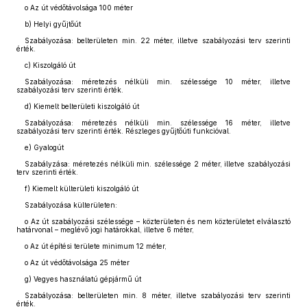
o Az út védőtávolsága 100 méter
b)
Helyi gyűjtőút
Szabályozása: belterületen min. 22 méter, illetve szabályozási terv szerinti
érték.
c)
Kiszolgáló út
Szabályozása: méretezés nélküli min. szélessége 10 méter, illetve
szabályozási terv szerinti érték.
d)
Kiemelt belterületi kiszolgáló út
Szabályozása: méretezés nélküli min. szélessége 16 méter, illetve
szabályozási terv szerinti érték. Részleges gyűjtőúti funkcióval.
e)
Gyalogút
Szabályzása: méretezés nélküli min. szélessége 2 méter, illetve szabályozási
terv szerinti érték.
f)
Kiemelt külterületi kiszolgáló út
Szabályozása külterületen:
o Az út szabályozási szélessége – közterületen és nem közterületet elválasztó
határvonal – meglévő jogi határokkal, illetve 6 méter,
o Az út építési területe minimum 12 méter,
o Az út védőtávolsága 25 méter
g)
Vegyes használatú gépjármű út
Szabályozása: belterületen min. 8 méter, illetve szabályozási terv szerinti
érték.