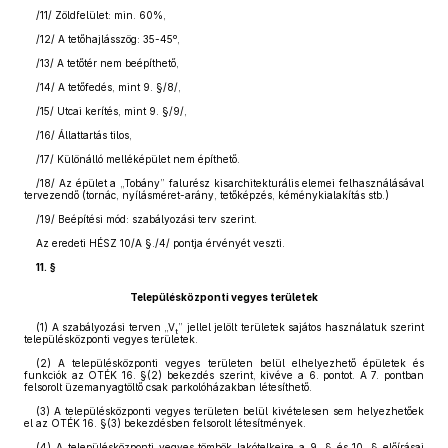
/11/ Zöldfelület: min. 60%,
/12/ A tetőhajlásszög: 35-45º,
/13/ A tetőtér nem beépíthető,
/14/ A tetőfedés, mint 9. §/8/,
/15/ Utcai kerítés, mint 9. §/9/,
/16/ Állattartás tilos,
/17/ Különálló melléképület nem építhető.
/18/ Az épület a „Tobány” falurész kisarchitekturális elemei felhasználásával
tervezendő (tornác, nyílásméret-arány, tetőképzés, kéménykialakítás stb.)
/19/ Beépítési mód: szabályozási terv szerint.
Az eredeti HÉSZ 10/A §./4/ pontja érvényét veszti.
11. §
Településközponti vegyes területek
(1)
A szabályozási terven „V
” jellel jelölt területek sajátos használatuk szerint
t
településközponti vegyes területek.
(2)
A településközponti vegyes területen belül elhelyezhető épületek és
funkciók az OTÉK 16. §(2) bekezdés szerint, kivéve a 6. pontot. A 7. pontban
felsorolt üzemanyagtöltő csak parkolóházakban létesíthető.
(3)
A településközponti vegyes területen belül kivételesen sem helyezhetőek
el az OTÉK 16. §(3) bekezdésben felsorolt létesítmények.
(4)
A településközponti vegyes tömbök lakótelkeire a 9. § és 10. § előírásai