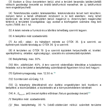
(3)
Azokon a Gksz övezeteken belül, ahol a területi besorolás lakóterületből
változik gazdasági övezetté az önálló lakófunkció maradhat, de új lakófunkció
nem engedélyezhető.
(4)
Telekfelosztás esetén telekalakítási, telekrendezési tervet kell készíteni,
melyen belül a belső úthálózati rendszert is ki kell alakítani, mely lehet
közterület, de lehet iparterületen belüli magánút is. Amennyiben magánúttal
történik a területek kiszolgálása, úgy azokat a közforgalom számára meg kell
nyitni /1988. évi I. tv/.
(5)
A telek mérete a funkció és a bővítési lehetőség szerinti legyen.
(6)
A beépítési mód szabadonálló.
(7)
Az elő,- oldal,- és hátsókert mérete az OTÉK 35. §-a szerinti, az
építmények közötti távolság az OTÉK 36. §-a szerinti.
(8)
A területen az OTÉK 19. §-a szerinti épületek helyezhetők el, kivétel:
sportépítmény, oktatási, egészségügyi, szociális és szórakoztató épületek.
(9)
Beépítettség: max. 30%.
(10)
Min. zöldfelület: 40%. A terv szerinti véderdősáv létesítése a tulajdonos
feladata: ezt a területet a beépítettség számításánál figyelmen kívül kell hagyni.
19
(11)
Építménymagasság: max. 12,50 m.
(12)
Szintterület-sűrűség: 1,0.
(13)
Új telephely létesítésénél elvi építési engedélyben kell tisztázni a
beépítést, a közműellátást, a közlekedés sé a környezetvédelem kérdését.
20
(14)
A „G
„ jelű övezet építési előírásai /falusi gazdasági övezet/
ksz-f
/1/ Beépítési mód: szabadonálló.
/2/ Max. beépítettség: 30 % (védő-zöldterület nélkül számított területre