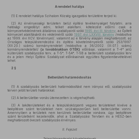
A rendelet hatálya
(1)
E rendelet hatálya Szihalom Község igazgatási területére terjed ki.
(2)
Az érvényességi területen belül építési tevékenységet folytatni, arra
hatósági engedélyt adni, telket alakítani, kötelezést előírni csak a
környezetvédelmének általános szabályairól szóló
1995. évi III. törvény
, az Épített
környezet alakításáról és védelméről szóló
1997. évi LXXVIII. törvény
/módosítva
az 1999. évi XCV. törvénnyel/, valamint az e törvény alapján meghatározott, az
Országos településrendezési és építési követelményekről szóló 253/1997.
(XII.20.) számú kormányrendelet /módosítva a 36/2002. (III.07.) számú
kormányrendelettel/
{a továbbiakban OTÉK}
előírásai, valamint a T-4* jelű
külterületi szabályozási terv, a T-5*, T-5A*, T-5B a belterületi szabályozási terv
és a jelen Helyi Építési Szabályzat előírásainak együttes figyelembevételével
lehet.
2 §
Belterületi határmódosítás
(1)
A szabályozás belterületi határmódosítást nem irányoz elő, szabályozási
terven jelölt területi határokkal.
(2)
A belterületbe-vonás ütemezetten is végrehajtható.
(3)
A lakóterületeket és a településközponti vegyes területeket kivéve a
beépítésre szánt területeket nem szükségszerűen kell belterületbe vonni.
Amennyiben a területek nem kerülnek belterületbe vonásra, úgy beépítésre
szánt területként kezelendők, ahol a Szabályozási Tervben és a HÉSZ-ben
meghatározott övezeti szabályozás érvényes.
II. Fejezet
Településrendezési követelmények