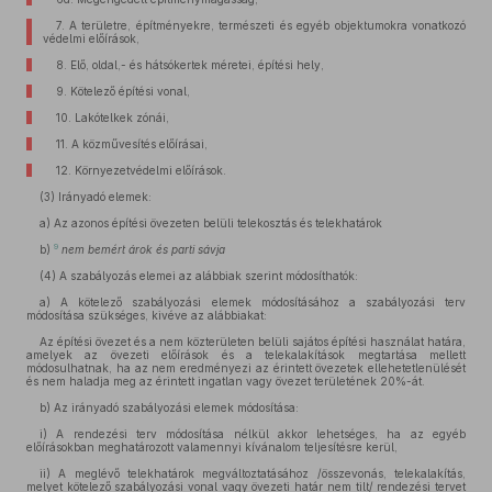
7.
A területre, építményekre, természeti és egyéb objektumokra vonatkozó
védelmi előírások,
8.
Elő, oldal,- és hátsókertek méretei, építési hely,
9.
Kötelező építési vonal,
10.
Lakótelkek zónái,
11.
A közművesítés előírásai,
12.
Környezetvédelmi előírások.
(3)
Irányadó elemek:
a)
Az azonos építési övezeten belüli telekosztás és telekhatárok
9
b)
nem bemért árok és parti sávja
(4)
A szabályozás elemei az alábbiak szerint módosíthatók:
a)
A kötelező szabályozási elemek módosításához a szabályozási terv
módosítása szükséges, kivéve az alábbiakat:
Az építési övezet és a nem közterületen belüli sajátos építési használat határa,
amelyek az övezeti előírások és a telekalakítások megtartása mellett
módosulhatnak, ha az nem eredményezi az érintett övezetek ellehetetlenülését
és nem haladja meg az érintett ingatlan vagy övezet területének 20%-át.
b)
Az irányadó szabályozási elemek módosítása:
i)
A rendezési terv módosítása nélkül akkor lehetséges, ha az egyéb
előírásokban meghatározott valamennyi kívánalom teljesítésre kerül,
ii)
A meglévő telekhatárok megváltoztatásához /összevonás, telekalakítás,
melyet kötelező szabályozási vonal vagy övezeti határ nem tilt/ rendezési tervet