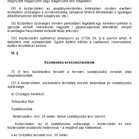
megnyitott magánútról vagy magánútról kell megoldani.
(8)
A közterületen az akadálymentesítés érdekében minden esetben
biztosítani szükséges a szintkülönbség rámpával történő áthidalását is /gyalogos
átkelőhelyeknél döntött szegélysáv stb./.
(9)
Biztosítani szükséges minden parkolóban legalább egy kerekes-székkel is
igénybe vehető /méreteinél nagyobb / gépkocsiparkoló létesítését, melyet
kizárólagos használatot biztosító tábla jelezzen.
(10)
Közterületen építményt elhelyezni az OTÉK 39. §-a szerint lehet. A
beépítési mód szabadonálló. Egyéb építési előírás a csatlakozó /szomszédos/
építési területével azonos.
15. §
Közlekedési és közműterületek
(1)
A terv közlekedési területi a tervben szabályozási vonalak által
meghatározottak.
(2)
A közterületek, közlekedési területek övezeti besorolása és szabályozási
szélessége:
a)
Országos mellékút
Települési főút
Szabályozása:
· Belterületen: min. 30 méter, illetve szabályozási terv szerint,
· Külterületen: az út szabályozási szélessége – közterületet és nem
közterületet elválasztó határvonal – a meglévő jogi határokkal:
o Az út építési területe min. 30 méter,