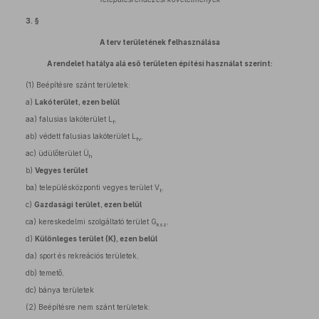
3. §
A terv területének felhasználása
A rendelet hatálya alá eső területen építési használat szerint:
(1)
Beépítésre szánt területek:
a)
Lakóterület, ezen belül
aa)
falusias lakóterület L
,
f
ab)
védett falusias lakóterület L
,
fv
ac)
üdülőterület Ü
h
b)
Vegyes terület
ba)
településközponti vegyes terület V
,
t
c)
Gazdasági terület, ezen belül
ca)
kereskedelmi szolgáltató terület G
,
ksz
d)
Különleges terület (K), ezen belül
da)
sport és rekreációs területek,
db)
temető,
dc)
bánya területek
(2)
Beépítésre nem szánt területek: