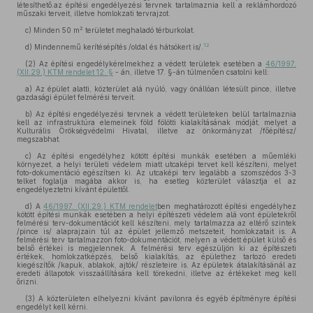
létesíthető.az építési engedélyezési tervnek tartalmaznia kell a reklámhordozó
műszaki terveit, illetve homlokzati tervrajzot.
2
c)
Minden 50 m
területet meghaladó térburkolat.
12
d)
Mindennemű kerítésépítés /oldal és hátsókert is/.
(2)
Az építési engedélykérelmekhez a védett területek esetében a
46/1997.
(XII.29.) KTM rendelet 12. §
- án, illetve 17. §-án túlmenően csatolni kell:
a)
Az épület alatti, közterület alá nyúló, vagy önállóan létesült pince, illetve
gazdasági épület felmérési terveit.
b)
Az építési engedélyezési tervnek a védett területeken belül tartalmaznia
kell az infrastruktúra elemeinek föld fölötti kialakításának módját, melyet a
Kulturális Örökségvédelmi Hivatal, illetve az önkormányzat /főépítész/
megszabhat.
c)
Az építési engedélyhez kötött építési munkák esetében a műemléki
környezet, a helyi területi védelem miatt utcaképi tervet kell készíteni, melyet
foto-dokumentáció egészítsen ki. Az utcaképi terv legalább a szomszédos 3-3
telket foglalja magába akkor is, ha esetleg közterület választja el az
engedélyeztetni kívánt épülettől.
d)
A
46/1997. (XII.29.) KTM rendelet
ben meghatározott építési engedélyhez
kötött építési munkák esetében a helyi építészeti védelem alá vont épületekről
felmérési terv-dokumentációt kell készíteni, mely tartalmazza az eltérő szintek
/pince is/ alaprajzain túl az épület jellemző metszeteit, homlokzatait is. A
felmérési terv tartalmazzon foto-dokumentációt, melyen a védett épület külső és
belső értékei is megjelennek. A felmérési terv egészüljön ki az építészeti
értékek, homlokzatképzés, belső kialakítás, az épülethez tartozó eredeti
kiegészítők /kapuk, ablakok, ajtók/ részleteire is. Az épületek átalakításánál az
eredeti állapotok visszaállítására kell törekedni, illetve az értékeket meg kell
őrizni.
(3)
A közterületen elhelyezni kívánt pavilonra és egyéb építményre építési
engedélyt kell kérni.