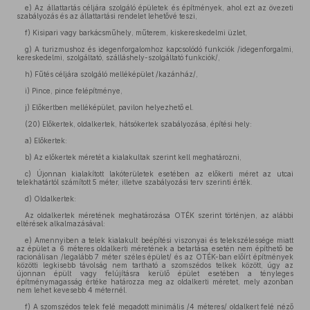
e)
Az állattartás céljára szolgáló épületek és építmények, ahol ezt az övezeti
szabályozás és az állattartási rendelet lehetővé teszi,
f)
Kisipari vagy barkácsműhely, műterem, kiskereskedelmi üzlet,
g)
A turizmushoz és idegenforgalomhoz kapcsolódó funkciók /idegenforgalmi,
kereskedelmi, szolgáltató, szálláshely-szolgáltató funkciók/,
h)
Fűtés céljára szolgáló melléképület /kazánház/,
i)
Pince, pince felépítménye,
j)
Előkertben melléképület, pavilon helyezhető el.
(20)
Előkertek, oldalkertek, hátsókertek szabályozása, építési hely:
a)
Előkertek:
b)
Az előkertek méretét a kialakultak szerint kell meghatározni,
c)
Újonnan kialakított lakóterületek esetében az előkerti méret az utcai
telekhatártól számított 5 méter, illetve szabályozási terv szerinti érték.
d)
Oldalkertek:
Az oldalkertek méretének meghatározása OTÉK szerint történjen, az alábbi
eltérések alkalmazásával:
e)
Amennyiben a telek kialakult beépítési viszonyai és telekszélessége miatt
az épület a 6 méteres oldalkerti méretének a betartása esetén nem építhető be
racionálisan /legalább 7 méter széles épület/ és az OTÉK-ban előírt építmények
közötti legkisebb távolság nem tartható a szomszédos telkek között, úgy az
újonnan épült vagy felújításra kerülő épület esetében a tényleges
építménymagasság értéke határozza meg az oldalkerti méretet, mely azonban
nem lehet kevesebb 4 méternél.
f)
A szomszédos telek felé megadott minimális /4 méteres/ oldalkert felé néző