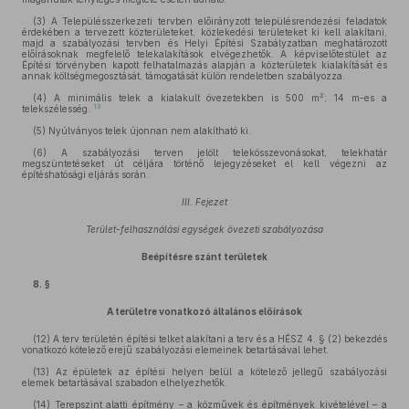
(3)
A Településszerkezeti tervben előirányzott településrendezési feladatok
érdekében a tervezett közterületeket, közlekedési területeket ki kell alakítani,
majd a szabályozási tervben és Helyi Építési Szabályzatban meghatározott
előírásoknak megfelelő telekalakítások elvégezhetők. A képviselőtestület az
Építési törvényben kapott felhatalmazás alapján a közterületek kialakítását és
annak költségmegosztását, támogatását külön rendeletben szabályozza.
2
(4)
A minimális telek a kialakult övezetekben is 500 m
; 14 m-es a
13
telekszélesség.
(5)
Nyúlványos telek újonnan nem alakítható ki.
(6)
A szabályozási terven jelölt telekösszevonásokat, telekhatár
megszüntetéseket út céljára történő lejegyzéseket el kell végezni az
építéshatósági eljárás során.
III. Fejezet
Terület-felhasználási egységek övezeti szabályozása
Beépítésre szánt területek
8. §
A területre vonatkozó általános előírások
(12)
A terv területén építési telket alakítani a terv és a HÉSZ 4. § (2) bekezdés
vonatkozó kötelező erejű szabályozási elemeinek betartásával lehet.
(13)
Az épületek az építési helyen belül a kötelező jellegű szabályozási
elemek betartásával szabadon elhelyezhetők.
(14)
Terepszint alatti építmény – a közművek és építmények kivételével – a