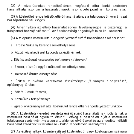
(2)
A közterületeket rendeltetésének megfelelő célra bárki szabadon
használhatja, azonban a használat mások hasonló célú jogait nem korlátozhatja.
(3)
A közterület rendeltetéstől eltérő használatához a tulajdonos önkormányzat
hozzájárulása szükséges.
(4)
Amennyiben az eltérő használat építési tevékenységgel is összefügg, a
tulajdonosi hozzájáruláson túl az építéshatóság engedélyét is be kell szerezni
(5)
A település közterületein engedélyezhető eltérő használat az alábbi lehet:
a. Hirdető /reklám/ berendezés elhelyezése,
b. Közúti közlekedéssel kapcsolatos építmények,
c. Köztisztasággal kapcsolatos építmények /tárgyak/,
d. Szobor, díszkút, egyéb műalkotások elhelyezése,
e. Távbeszélőfülke elhelyezése,
f. Építési munkával kapcsolatos létesítmények /állványok elhelyezése/,
építőanyag-tárolás,
g. Zöldfelületek, fasorok,
h. Közművek felépítményei,
i. Egyéb, önkormányzat által közterület rendeletben engedélyezett funkciók.
(6)
A közterületek eredeti rendeltetésétől eltérő használatának időtartamát, a
közterület-használat egyéb feltételeit. Illetőleg a használati díját a közterület
tulajdonosa esetenként – esetleg a tulajdonosi elvárásokat és az engedély nélküli
használat szankcióit is tartalmazó – külön rendeletben szabályozza.
(7)
Az építési telkek közművesítését közterületről vagy közforgalom számára