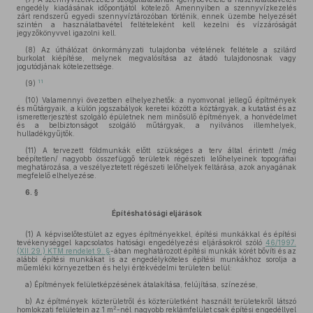
engedély kiadásának időpontjától kötelező. Amennyiben a szennyvízkezelés
zárt rendszerű egyedi szennyvíztározóban történik, ennek üzembe helyezését
szintén a használatbavétel feltételeként kell kezelni és vízzáróságát
jegyzőkönyvvel igazolni kell.
(8)
Az úthálózat önkormányzati tulajdonba vételének feltétele a szilárd
burkolat kiépítése, melynek megvalósítása az átadó tulajdonosnak vagy
jogutódjának kötelezettsége.
11
(9)
(10)
Valamennyi övezetben elhelyezhetők: a nyomvonal jellegű építmények
és műtárgyaik, a külön jogszabályok keretei között a köztárgyak, a kutatást és az
ismeretterjesztést szolgáló épületnek nem minősülő építmények, a honvédelmet
és a belbiztonságot szolgáló műtárgyak, a nyilvános illemhelyek,
hulladékgyűjtők.
(11)
A tervezett földmunkák előtt szükséges a terv által érintett /még
beépítetlen/ nagyobb összefüggő területek régészeti lelőhelyeinek topográfiai
meghatározása, a veszélyeztetett régészeti lelőhelyek feltárása, azok anyagának
megfelelő elhelyezése.
6. §
Építéshatósági eljárások
(1)
A képviselőtestület az egyes építményekkel, építési munkákkal és építési
tevékenységgel kapcsolatos hatósági engedélyezési eljárásokról szóló
46/1997.
(XII.29.) KTM rendelet 9. §
-ában meghatározott építési munkák körét bővíti és az
alábbi építési munkákat is az engedélyköteles építési munkákhoz sorolja a
műemléki környezetben és helyi értékvédelmi területen belül:
a)
Építmények felületképzésének átalakítása, felújítása, színezése,
b)
Az építmények közterületről és közterületként használt területekről látszó
2
homlokzati felületein az 1 m
-nél nagyobb reklámfelület csak építési engedéllyel