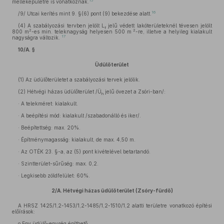
15
melléképületre is vonatkoznak.
16
/9/ Utcai kerítés mint 9. §(6) pont (9) bekezdése alatt.
(4)
A szabályozási tervben jelölt L
jelű védett lakóterületeknél tévesen jelölt
f
2
2
800 m
-es min. teleknagyság helyesen 500 m
-re, illetve a helyileg kialakult
17
nagyságra változik.
10/A. §
Üdülőterület
(1)
Az üdülőterületet a szabályozási tervek jelölik.
(2)
Hétvégi házas üdülőterület /Ü
jelű övezet a Zsóri-ban/:
h
· A telekméret: kialakult.
· A beépítési mód: kialakult /szabadonálló és iker/.
· Beépítettség: max. 20%.
· Építménymagasság: kialakult, de max. 4,50 m.
· Az OTÉK 23. §-a, az (5) pont kivételével betartandó.
· Szintterület-sűrűség: max. 0,2.
· Legkisebb zöldfelület: 60%.
2/A.
Hétvégi házas üdülőterület (Zsóry-fürdő)
A HRSZ 1425/1,2-1453/1,2-1485/1,2-1510/1,2 alatti területre vonatkozó építési
előírások:
o Egy üdülő-egység építhető,