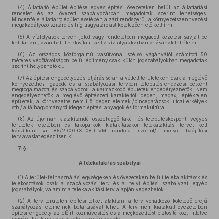
(4)
Állattartó épület építése egyes építési övezeteken belül az állattartási
rendelet és az övezeti szabályozásban megadottak szerint lehetséges.
Mindenféle állattartó épület esetében a zárt rendszerű, a környezetszennyezést
megakadályozó szilárd és híg trágyatárolást kötelezően elő kell írni.
(5)
A vízfolyások terven jelölt vagy rendeletben megadott kezelési sávjait be
kell tartani, azon belül biztosítani kell a vízfolyás karbantartásának feltételeit.
(6)
Az országos közforgalmú vasútvonal szélső vágányától számított 50
méteres védőtávolságon belül építmény csak külön jogszabályokban megadottak
szerint helyezhető el.
(7)
Az építési engedélyezési eljárás során a védett területeken csak a meglévő
környezethez igazodó és a szabályozási tervben településrendezési célként
megfogalmazott és szabályozott, alkalmazkodó épületek engedélyezhetők. Nem
engedélyezhetők a meglévő építészeti karaktertől idegen, magas, léptéktelen
épületek, a környezetbe nem illő idegen elemek /pincegarázsok, utcai erkélyek
stb./ a tájhagyománytól idegen építési anyagok és formakultúra.
(8)
Az újonnan kialakítandó, összefüggő lakó,- és településközponti vegyes
területek esetében és lakóparkok kialakításakor telekalakítási tervet kell
készíttetni /a 85/2000.(XI.08.)FVM rendelet szerint/, melyet beépítési
tervjavaslat egészítsen ki.
7. §
A telekalakítás szabályai
(1)
A terület-felhasználási egységeken és övezeteken belüli telekalakítások és
telekosztások csak a szabályozási terv és a helyi építési szabályzat, egyéb
jogszabályok, valamint a telekalakítási terv alapján végezhetők.
(2)
A terv területén építési telket alakítani a terv vonatkozó kötelező erejű
szabályozási elemeinek betartásával lehet. A terv nem kialakult övezeteiben
építési engedély az előírt közművesítés és a megközelítést biztosító köz,- illetve
magánutak tényleges megléte esetén adható.