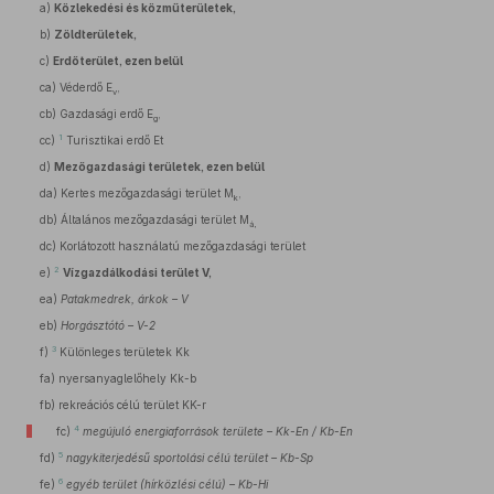
a)
Közlekedési és közműterületek,
b)
Zöldterületek,
c)
Erdőterület, ezen belül
ca)
Véderdő E
,
v
cb)
Gazdasági erdő E
,
g
1
cc)
Turisztikai erdő Et
d)
Mezőgazdasági területek, ezen belül
da)
Kertes mezőgazdasági terület M
,
k
db)
Általános mezőgazdasági terület M
á,
dc)
Korlátozott használatú mezőgazdasági terület
2
e)
Vízgazdálkodási terület V,
ea)
Patakmedrek, árkok – V
eb)
Horgásztótó – V-2
3
f)
Különleges területek Kk
fa)
nyersanyaglelőhely Kk-b
fb)
rekreációs célú terület KK-r
4
fc)
megújuló energiaforrások területe – Kk-En / Kb-En
5
fd)
nagykiterjedésű sportolási célú terület – Kb-Sp
6
fe)
egyéb terület (hírközlési célú) – Kb-Hi