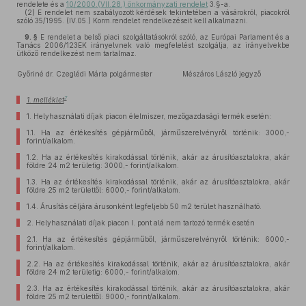
rendelete és a
10/2000.(VII.28.) önkormányzati rendelet
3.§-a.
(2)
E rendelet nem szabályozott kérdések tekintetében a vásárokról, piacokról
szóló 35/1995. (IV.05.) Korm.rendelet rendelkezéseit kell alkalmazni.
9. §
E rendelet a belső piaci szolgáltatásokról szóló, az Európai Parlament és a
Tanács 2006/123EK irányelvnek való megfelelést szolgálja, az irányelvekbe
ütköző rendelkezést nem tartalmaz.
Győriné dr. Czeglédi Márta polgármester
Mészáros László jegyző
7
1. melléklet
1.
Helyhasználati díjak piacon élelmiszer, mezőgazdasági termék esetén:
1.1.
Ha az értékesítés gépjárműből, járműszerelvényről történik: 3000,-
forint/alkalom.
1.2.
Ha az értékesítés kirakodással történik, akár az árusítóasztalokra, akár
földre 24 m2 területig: 3000,- forint/alkalom.
1.3.
Ha az értékesítés kirakodással történik, akár az árusítóasztalokra, akár
földre 25 m2 területtől: 6000,- forint/alkalom.
1.4.
Árusítás céljára árusonként legfeljebb 50 m2 terület használható.
2.
Helyhasználati díjak piacon I. pont alá nem tartozó termék esetén
2.1.
Ha az értékesítés gépjárműből, járműszerelvényről történik: 6000,-
forint/alkalom.
2.2.
Ha az értékesítés kirakodással történik, akár az árusítóasztalokra, akár
földre 24 m2 területig: 6000,- forint/alkalom.
2.3.
Ha az értékesítés kirakodással történik, akár az árusítóasztalokra, akár
földre 25 m2 területtől: 9000,- forint/alkalom.