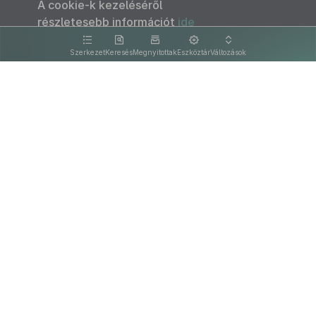
A cookie-k kezeléséről
részletesebb információt
ide
kattintva olvashat.
Szerkezet
Keresés
Megnyitottak
Eszköztár
Változások
Kapcsolat
Felhasználási feltételek
PDF
Akadálymentesítési nyilatkozat