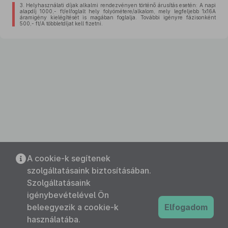
3.
Helyhasználati díjak alkalmi rendezvényen történő árusítás esetén: A napi
alapdíj 1000,- ft/elfoglalt hely folyómétere/alkalom, mely legfeljebb 1x16A
áramigény kielégítését is magában foglalja. További igényre fázisonként
500,- ft/A többletdíjat kell fizetni.
A cookie-k segítenek
szolgáltatásaink biztosításában.
Szolgáltatásaink
igénybevételével Ön
beleegyezik a cookie-k
Elfogadom
használatába.