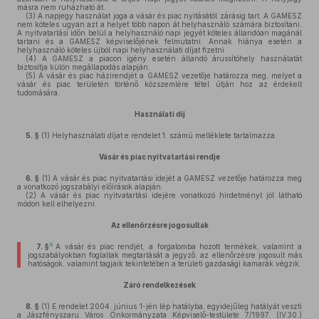
másra nem ruházható át.
(3)
A napjegy használat joga a vásár és piac nyitásától zárásig tart. A GAMESZ
nem köteles ugyan azt a helyet több napon át helyhasználó számára biztosítani.
A nyitvatartási időn belül a helyhasználó napi jegyét köteles állandóan magánál
tartani és a GAMESZ képviselőjének felmutatni. Annak hiánya esetén a
helyhasználó köteles újból napi helyhasználati díjat fizetni.
(4)
A GAMESZ a piacon igény esetén állandó árussítóhely használatát
biztosítja külön megállapodás alapján.
(5)
A vásár és piac házirendjét a GAMESZ vezetője határozza meg, melyet a
vásár és piac területén történő közszemlére tétel útján hoz az érdekelt
tudomására.
Használati díj
5. §
(1)
Helyhasználati díjat e rendelet 1. számú melléklete tartalmazza.
Vásár és piac nyitvatartási rendje
6. §
(1)
A vásár és piac nyitvatartási idejét a GAMESZ vezetője határozza meg
a vonatkozó jogszabályi előírások alapján.
(2)
A vásár és piac nyitvatartási idejére vonatkozó hirdetményt jól látható
módon kell elhelyezni.
Az ellenőrzésre jogosultak
6
7. §
A vásár és piac rendjét, a forgalomba hozott termékek, valamint a
jogszabályokban foglaltak megtartását a jegyző, az ellenőrzésre jogosult más
hatóságok, valamint tagjaik tekintetében a területi gazdasági kamarák végzik.
Záró rendelkezések
8. §
(1)
E rendelet 2004. június 1-jén lép hatályba, egyidejűleg hatályát veszti
a Jászfényszaru Város Önkormányzata Képviselő-testülete 7/1997. (IV.30.)