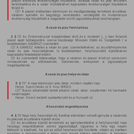
piacon érékesítő tevékenységet folytatókra, továbbá vásár és piac területén
tartózkodókra és a vásár működésével kapcsolatos tevékenységet folytatókra
terjed ki.
3
(3)
A piacon elsősorban élelmiszer és mezőgazdasági termékek árusítása,
vásáron ajándék és kegytárgy kereskedés, vendéglátó és mutatványos
tevékenység folytatható a magasabb szintű jogszabályokkal összhangban.
A vásár és piac fenntartása
2. §
(1)
Az Önkormányzat tulajdonában lévő és e rendelet
3. §
-ban felsorolt
piacot saját költségvetési szerve:Gazdasági Műszaki Ellátó és Szolgáltató ( a
továbbiakban GAEMSZ) üzemelteti.
(2)
A GAMESZ köteles a vásár és piac üzemeltetésével, az árusítóhelyeknek
vásár és piac használójának (s továbbiakban: helyhasználó) kijelölésével
kapcsolatos feladatokat ellátni.
(3)
Az üzemeltető kötelessége, hogy a vásáron és piacon érvényt szerezzen
mindazoknak az előírásoknak, tilalmaknak, amelyeket a jogszabályok
megállapítanak.
A vásár és piac helye és ideje
4
3. §
(1)
A napi élelmiszer piac ideje. minden naptári nap.
Helye: Szent István út 9. hrsz:1889/2.
5
(2)
Búcsú alkalmából tartott alkalmi vásár ideje: szeptember hó harmadik
vasárnapján.
Helye: Vízmű melletti szabadterület és a Hunyadi út.
A használat engedélyezése
4. §
(1)
Napi hely használati díj fizetése ellenében vehető igénybe a vásárnak
és piacnak árusítására kijelölt része.
(2)
Az árusításra kijelölt területnek az igénybevételére a helyhasználó napi
helyjegy megváltásával szerez jogosultságot. Ugyanaz a hely egy napon
többször is kiadható, ha azt az előző helyhasználó kiürítette. ebben az esetben
azonban a helyhasználó a teljes napi jegyet köteles megfizetni. A helyjegy