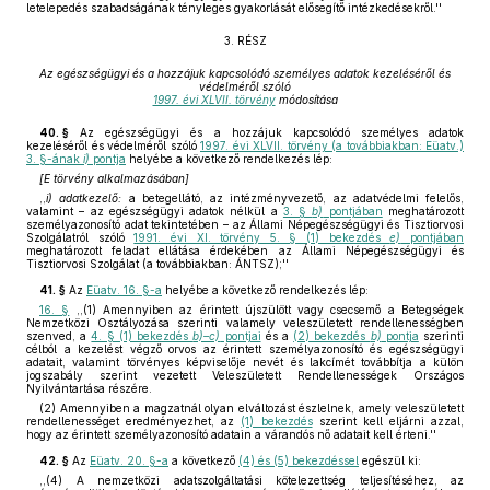
letelepedés szabadságának tényleges gyakorlását elősegítő intézkedésekről.''
3. RÉSZ
Az egészségügyi és a hozzájuk kapcsolódó személyes adatok kezeléséről és
védelméről szóló
1997. évi XLVII. törvény
módosítása
40. §
Az egészségügyi és a hozzájuk kapcsolódó személyes adatok
kezeléséről és védelméről szóló
1997. évi XLVII. törvény (a továbbiakban: Eüatv.)
3. §-ának
i)
pontja
helyébe a következő rendelkezés lép:
[E törvény alkalmazásában]
,,
i) adatkezelő:
a betegellátó, az intézményvezető, az adatvédelmi felelős,
valamint – az egészségügyi adatok nélkül a
3. §
b)
pontjában
meghatározott
személyazonosító adat tekintetében – az Állami Népegészségügyi és Tisztiorvosi
Szolgálatról szóló
1991. évi XI. törvény 5. § (1) bekezdés
e)
pontjában
meghatározott feladat ellátása érdekében az Állami Népegészségügyi és
Tisztiorvosi Szolgálat (a továbbiakban: ÁNTSZ);''
41. §
Az
Eüatv. 16. §-a
helyébe a következő rendelkezés lép:
16. §
,,(1) Amennyiben az érintett újszülött vagy csecsemő a Betegségek
Nemzetközi Osztályozása szerinti valamely veleszületett rendellenességben
szenved, a
4. § (1) bekezdés
b)–c)
pontjai
és a
(2) bekezdés
b)
pontja
szerinti
célból a kezelést végző orvos az érintett személyazonosító és egészségügyi
adatait, valamint törvényes képviselője nevét és lakcímét továbbítja a külön
jogszabály szerint vezetett Veleszületett Rendellenességek Országos
Nyilvántartása részére.
(2) Amennyiben a magzatnál olyan elváltozást észlelnek, amely veleszületett
rendellenességet eredményezhet, az
(1) bekezdés
szerint kell eljárni azzal,
hogy az érintett személyazonosító adatain a várandós nő adatait kell érteni.''
42. §
Az
Eüatv. 20. §-a
a következő
(4) és (5) bekezdéssel
egészül ki:
,,(4) A nemzetközi adatszolgáltatási kötelezettség teljesítéséhez, az