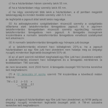
c)
ha a háztartásban három személy lakik 55 nm,
d)
ha a háztartásban négy személy lakik 65 nm,
e)
ha négy személynél több lakik a háztartásban, a
d)
pontban megjelölt
lakásnagyság és minden további személy után 5-5 nm,
de legfeljebb a jogosult által lakott lakás nagysága.
(5) Az adósságkezelési szolgáltatásban részesülő személy a szolgáltatás
időtartama alatt lakásfenntartási támogatásra jogosult. Az e jogcímen
lakásfenntartási támogatásban részesülő személy egyidejűleg normatív
lakásfenntartási támogatásra nem jogosult. A támogatás összegének
kiszámítására a normatív lakásfenntartási támogatásra vonatkozó szabályokat
kell alkalmazni.
(6) A normatív lakásfenntartási támogatás egy hónapra jutó összege
a)
a lakásfenntartás elismert havi költségének 20%-a, ha a jogosult
háztartásában az egy főre jutó havi jövedelem nem haladja meg az öregségi
nyugdíj mindenkori legkisebb összegének 50%-át,
b)
az
a)
pont szerinti mértéket meghaladó egy főre jutó havi jövedelem esetén
a lakásfenntartás elismert havi költségének és a támogatás mértékének (a
továbbiakban: TM) szorzata,
de nem kevesebb, mint 2500 forint. A támogatás összegét 100 forintra kerekítve
kell meghatározni.
(7) A
(6) bekezdés
b)
pontja
szerinti TM kiszámítása a következő módon
történik:
TM = 0,2
J– 0,5
×
–
NYM
0,1
NYM
ahol a J a jogosult háztartásában egy főre jutó havi jövedelmet, az NYM pedig az
öregségi nyugdíj mindenkori legkisebb összegét jelöli. A TM-et századra
kerekítve kell meghatározni.