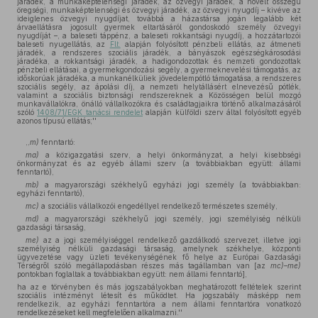
járadék, a munkaképtelenségi járadék, az özvegyi járadék, a növelt összegű
öregségi, munkaképtelenségi és özvegyi járadék, az özvegyi nyugdíj – kivéve az
ideiglenes özvegyi nyugdíjat, továbbá a házastársa jogán legalább két
árvaellátásra jogosult gyermek eltartásáról gondoskodó személy özvegyi
nyugdíját –, a baleseti táppénz, a baleseti rokkantsági nyugdíj, a hozzátartozói
baleseti nyugellátás, az
Flt.
alapján folyósított pénzbeli ellátás, az átmeneti
járadék, a rendszeres szociális járadék, a bányászok egészségkárosodási
járadéka, a rokkantsági járadék, a hadigondozottak és nemzeti gondozottak
pénzbeli ellátásai, a gyermekgondozási segély, a gyermeknevelési támogatás, az
időskorúak járadéka, a munkanélküliek jövedelempótló támogatása, a rendszeres
szociális segély, az ápolási díj, a nemzeti helytállásért elnevezésű pótlék,
valamint a szociális biztonsági rendszereknek a Közösségen belül mozgó
munkavállalókra, önálló vállalkozókra és családtagjaikra történő alkalmazásáról
szóló
1408/71/EGK tanácsi rendelet
alapján külföldi szerv által folyósított egyéb
azonos típusú ellátás;''
,,
m)
fenntartó:
ma)
a közigazgatási szerv, a helyi önkormányzat, a helyi kisebbségi
önkormányzat és az egyéb állami szerv (a továbbiakban együtt: állami
fenntartó),
mb)
a magyarországi székhelyű egyházi jogi személy (a továbbiakban:
egyházi fenntartó),
mc)
a szociális vállalkozói engedéllyel rendelkező természetes személy,
md)
a magyarországi székhelyű jogi személy, jogi személyiség nélküli
gazdasági társaság,
me)
az a jogi személyiséggel rendelkező gazdálkodó szervezet, illetve jogi
személyiség nélküli gazdasági társaság, amelynek székhelye, központi
ügyvezetése vagy üzleti tevékenységének fő helye az Európai Gazdasági
Térségről szóló megállapodásban részes más tagállamban van [az
mc)–me)
pontokban foglaltak a továbbiakban együtt: nem állami fenntartó],
ha az e törvényben és más jogszabályokban meghatározott feltételek szerint
szociális intézményt létesít és működtet. Ha jogszabály másképp nem
rendelkezik, az egyházi fenntartóra a nem állami fenntartóra vonatkozó
rendelkezéseket kell megfelelően alkalmazni.''