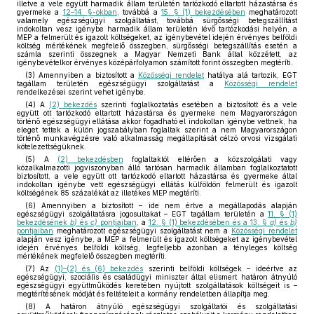
illetve a vele együtt harmadik állam területén tartózkodó eltartott házastársa és
gyermeke a
12–14. §-okban
, továbbá a
15. § (1) bekezdésében
meghatározott
valamely egészségügyi szolgáltatást, továbbá sürgősségi betegszállítást
indokoltan vesz igénybe harmadik állam területén lévő tartózkodási helyén, a
MEP a felmerült és igazolt költségeket, az igénybevétel idején érvényes belföldi
költség mértékének megfelelő összegben, sürgősségi betegszállítás esetén a
számla szerinti összegnek a Magyar Nemzeti Bank által közzétett, az
igénybevételkor érvényes középárfolyamon számított forint összegben megtéríti.
(3) Amennyiben a biztosított a
Közösségi rendelet
hatálya alá tartozik, EGT
tagállam területén egészségügyi szolgáltatást a
Közösségi rendelet
rendelkezései szerint vehet igénybe.
(4) A
(2) bekezdés
szerinti foglalkoztatás esetében a biztosított és a vele
együtt ott tartózkodó eltartott házastársa és gyermeke nem Magyarországon
történő egészségügyi ellátása akkor fogadható el indokoltan igénybe vettnek, ha
eleget tettek a külön jogszabályban foglaltak szerint a nem Magyarországon
történő munkavégzésre való alkalmasság megállapítását célzó orvosi vizsgálati
kötelezettségüknek.
(5) A
(2) bekezdésben
foglaltaktól eltérően a közszolgálati vagy
közalkalmazotti jogviszonyban álló tartósan harmadik államban foglalkoztatott
biztosított, a vele együtt ott tartózkodó eltartott házastársa és gyermeke által
indokoltan igénybe vett egészségügyi ellátás külföldön felmerült és igazolt
költségének 85 százalékát az illetékes MEP megtéríti.
(6) Amennyiben a biztosított – ide nem értve a megállapodás alapján
egészségügyi szolgáltatásra jogosultakat – EGT tagállam területén a
11. § (1)
bekezdésének
b)
és
c)
pontjaiban
, a
12. § (1) bekezdésében és a 13. §
a)
és
b)
pontjaiban
meghatározott egészségügyi szolgáltatást nem a
Közösségi rendelet
alapján vesz igénybe, a MEP a felmerült és igazolt költségeket az igénybevétel
idején érvényes belföldi költség, legfeljebb azonban a tényleges költség
mértékének megfelelő összegben megtéríti.
(7) Az
(1)–(2) és (6) bekezdés
szerinti belföldi költségek – ideértve az
egészségügyi, szociális és családügyi miniszter által elismert határon átnyúló
egészségügyi együttműködés keretében nyújtott szolgáltatások költségeit is –
megtérítésének módját és feltételeit a kormány rendeletben állapítja meg.
(8) A határon átnyúló egészségügyi szolgáltatói és szolgáltatási