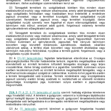
támogatásra, amennyiben ezek kiszolgálására fogorvosi (fogszakorvosi)
rendelésen, illetve audiológiai szakrendelésen kerül sor.
(3) Támogatott termékek és szolgáltatások körében tilos minden olyan
eladásösztönző eszköz vagy módszer alkalmazása, amely adott támogatott termék
vagy szolgáltatás felírásában vagy kiadásában teszi érdekeltté a rendelésre
jogosult orvosokat, vagy a terméket kiszolgáló, illetve szolgáltatást nyújtó
személyeket. Rendelésre jogosult orvos, vagy terméket kiszolgáló, illetve
szolgáltatást nyújtó személy nem fogadhat el olyan ellenszolgáltatást, vagy
bármilyen más előnyt, amelyet adott gyártó, forgalmazó valamely terméke
igénybevételének elősegítéséért adnak.
(4) Támogatott termékek és szolgáltatások körében tilos minden olyan
eladásösztönző eszköz vagy módszer alkalmazása, amely adott támogatott termék
vagy szolgáltatás igénybevételére ösztönzi a végső fogyasztókat. Ilyennek
minősül különösen az igénybevevők, jogosultak felé irányuló bármilyen
közvetlen vagy közvetett reklámozás, ajándékozás, ráadások, vásárlási
utalványok adása, a térítési díjak közvetlen vagy közvetett átvállalása vagy
bármilyen más előny felkínálása, nyújtása a termék gyártói, forgalmazói, vagy a
szolgáltatás nyújtói részéről.
(5) A
(3)–(4) bekezdésben
foglaltak betartásának ellenőrzése az Országos
Egészségbiztosítási Pénztár hatáskörébe tartozik. Jogsértés megállapítása esetén
elrendelhető az érintett termékre kifizetett támogatás részleges vagy teljes
visszatérítése, illetve bírság szabható ki a jogsértőre. Ismétlődő, különösen súlyos
esetben kezdeményezhető az érintett termékre megállapított támogatás, vagy a
közfinanszírozás alapjául szolgáló ár csökkentése, különös kirívó jogsértés esetén
a termék támogatásból való kizárása. Termék rendelésére vagy kiszolgálására
jogosult személy esetén bírság szabható ki, korlátozható az elkövető rendelési
jogosultsága, kiszolgálási joga, különösen súlyos esetben e jogosultságok
megvonhatók.
21/A. §
(1) A 21. § (1) bekezdés
a)
pontja
szerinti hatóság eljárása kérelemre
vagy hivatalból indul. A kérelem a gyógyszer, valamint a különleges táplálkozási
igényt kielégítő tápszer (a továbbiakban együtt: gyógyszer) társadalombiztosítási
támogatásba való befogadására és a támogatás mértékének megállapítására vagy
módosítására irányulhat.
(2) Az
(1) bekezdés
szerinti kérelmet a gyógyszer forgalomba hozatali