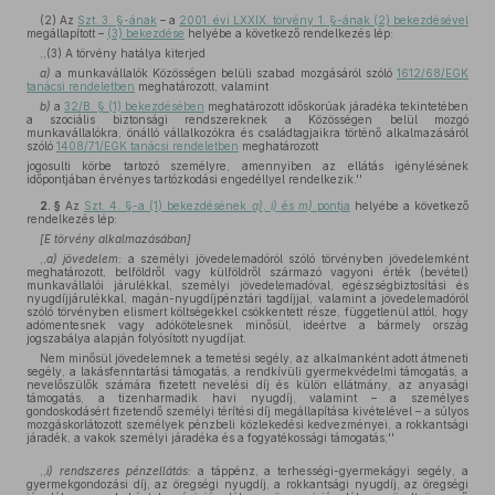
(2)
Az
Szt. 3. §-ának
– a
2001. évi LXXIX. törvény 1. §-ának (2) bekezdésével
megállapított –
(3) bekezdése
helyébe a következő rendelkezés lép:
,,(3) A törvény hatálya kiterjed
a)
a munkavállalók Közösségen belüli szabad mozgásáról szóló
1612/68/EGK
tanácsi rendeletben
meghatározott, valamint
b)
a
32/B. § (1) bekezdésében
meghatározott időskorúak járadéka tekintetében
a szociális biztonsági rendszereknek a Közösségen belül mozgó
munkavállalókra, önálló vállalkozókra és családtagjaikra történő alkalmazásáról
szóló
1408/71/EGK tanácsi rendeletben
meghatározott
jogosulti körbe tartozó személyre, amennyiben az ellátás igénylésének
időpontjában érvényes tartózkodási engedéllyel rendelkezik.''
2. §
Az
Szt. 4. §-a (1) bekezdésének
a)
,
i)
és
m)
pontja
helyébe a következő
rendelkezés lép:
[E törvény alkalmazásában]
,,
a) jövedelem:
a személyi jövedelemadóról szóló törvényben jövedelemként
meghatározott, belföldről vagy külföldről származó vagyoni érték (bevétel)
munkavállalói járulékkal, személyi jövedelemadóval, egészségbiztosítási és
nyugdíjjárulékkal, magán-nyugdíjpénztári tagdíjjal, valamint a jövedelemadóról
szóló törvényben elismert költségekkel csökkentett része, függetlenül attól, hogy
adómentesnek vagy adókötelesnek minősül, ideértve a bármely ország
jogszabálya alapján folyósított nyugdíjat.
Nem minősül jövedelemnek a temetési segély, az alkalmanként adott átmeneti
segély, a lakásfenntartási támogatás, a rendkívüli gyermekvédelmi támogatás, a
nevelőszülők számára fizetett nevelési díj és külön ellátmány, az anyasági
támogatás, a tizenharmadik havi nyugdíj, valamint – a személyes
gondoskodásért fizetendő személyi térítési díj megállapítása kivételével – a súlyos
mozgáskorlátozott személyek pénzbeli közlekedési kedvezményei, a rokkantsági
járadék, a vakok személyi járadéka és a fogyatékossági támogatás;''
,,
i) rendszeres pénzellátás:
a táppénz, a terhességi-gyermekágyi segély, a
gyermekgondozási díj, az öregségi nyugdíj, a rokkantsági nyugdíj, az öregségi