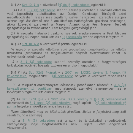
3. §
Az
Szt. 10. §-a
a következő
(4) és (5) bekezdéssel
egészül ki:
,,(4) Ha a
3. § (3) bekezdése
szerinti személy esetében a szociális ellátásra
való jogosultság elbírálásához az Európai Gazdasági Térségről szóló
megállapodásban részes más tagállam, illetve nemzetközi szerződés alapján
azonos jogállást élvező más állam illetékes hatóságának igazolása szükséges,
akkor közvetítő szervként a Magyar Államkincstár Pest Megyei Területi
Igazgatósága (a továbbiakban: Pest Megyei Igazgatóság) jár el.
(5) A szociális hatáskört gyakorló szervek megkeresésére a Pest Megyei
Igazgatóság 90 napon belül köteles a
(4) bekezdés
szerinti eljárást lefolytatni.''
4. §
Az
Szt. 18. §-a
a következő
i)
ponttal egészül ki:
[A jegyző a szociális ellátásra való jogosultság megállapítása, az ellátás
biztosítása, fenntartása és megszüntetése céljából nyilvántartást vezet. A
nyilvántartás tartalmazza]
,,
i)
a
3. § (3) bekezdése
szerinti személy esetében a Magyarországon
tartózkodás jogcímét, hozzátartozó esetén a rokoni kapcsolatot.''
5. §
(1)
Az
Szt. 32/B. §-ának
– a
2001. évi LXXIX. törvény 3. §-ának (1)
bekezdésével
megállapított –
(3) bekezdése
helyébe a következő rendelkezés
lép:
,,(3) A települési önkormányzat időskorúak járadékában részesíti a
3. § (3)
bekezdésének
b)
pontjában
meghatározott személyt, amennyiben az e
törvényben foglalt feltételeknek megfelel.''
(2)
Az
Szt. 32/B. §-a
– a
2001. évi LXXIX. törvény 3. §-a (1) bekezdésével
átszámozott és
3. §-ának (2) bekezdésével
megállapított –
(4) bekezdésének
c)
pontja
helyébe a következő rendelkezés lép:
[Nem állapítható meg az időskorúak járadéka, illetve a folyósítást meg kell
szüntetni, ha a személy]
,,
c)
a
3. § (3) bekezdése
alá tartozik, és tartózkodási engedélyének
érvényességi ideje meghosszabbítás nélkül lejárt, illetve engedélyét
visszavonták.''