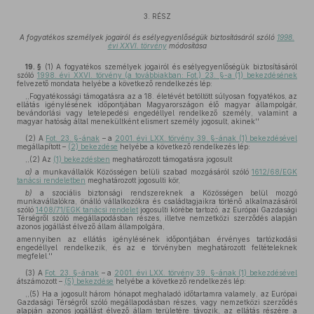
3. RÉSZ
A fogyatékos személyek jogairól és esélyegyenlőségük biztosításáról szóló
1998.
évi XXVI. törvény
módosítása
19. §
(1)
A fogyatékos személyek jogairól és esélyegyenlőségük biztosításáról
szóló
1998. évi XXVI. törvény (a továbbiakban: Fot.) 23. §-a (1) bekezdésének
felvezető mondata helyébe a következő rendelkezés lép:
,,Fogyatékossági támogatásra az a 18. életévét betöltött súlyosan fogyatékos, az
ellátás igénylésének időpontjában Magyarországon élő magyar állampolgár,
bevándorlási vagy letelepedési engedéllyel rendelkező személy, valamint a
magyar hatóság által menekültként elismert személy jogosult, akinek''
(2)
A
Fot. 23. §-ának
– a
2001. évi LXX. törvény 39. §-ának (1) bekezdésével
megállapított –
(2) bekezdése
helyébe a következő rendelkezés lép:
,,(2) Az
(1) bekezdésben
meghatározott támogatásra jogosult
a)
a munkavállalók Közösségen belüli szabad mozgásáról szóló
1612/68/EGK
tanácsi rendeletben
meghatározott jogosulti kör,
b)
a szociális biztonsági rendszereknek a Közösségen belül mozgó
munkavállalókra, önálló vállalkozókra és családtagjaikra történő alkalmazásáról
szóló
1408/71/EGK tanácsi rendelet
jogosulti körébe tartozó, az Európai Gazdasági
Térségről szóló megállapodásban részes, illetve nemzetközi szerződés alapján
azonos jogállást élvező állam állampolgára,
amennyiben az ellátás igénylésének időpontjában érvényes tartózkodási
engedéllyel rendelkezik, és az e törvényben meghatározott feltételeknek
megfelel.''
(3)
A
Fot. 23. §-ának
– a
2001. évi LXX. törvény 39. §-ának (1) bekezdésével
átszámozott –
(5) bekezdése
helyébe a következő rendelkezés lép:
,,(5) Ha a jogosult három hónapot meghaladó időtartamra valamely, az Európai
Gazdasági Térségről szóló megállapodásban részes, vagy nemzetközi szerződés
alapján azonos jogállást élvező állam területére távozik, az ellátás részére a