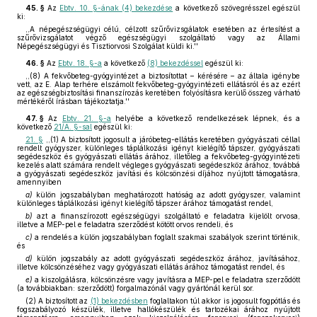
45. §
Az
Ebtv. 10. §-ának (4) bekezdése
a következő szövegrésszel egészül
ki:
,,A népegészségügyi célú, célzott szűrővizsgálatok esetében az értesítést a
szűrővizsgálatot végző egészségügyi szolgáltató vagy az Állami
Népegészségügyi és Tisztiorvosi Szolgálat küldi ki.''
46. §
Az
Ebtv. 18. §-a
a következő
(8) bekezdéssel
egészül ki:
,,(8) A fekvőbeteg-gyógyintézet a biztosítottat – kérésére – az általa igénybe
vett, az E. Alap terhére elszámolt fekvőbeteg-gyógyintézeti ellátásról és az ezért
az egészségbiztosítási finanszírozás keretében folyósításra kerülő összeg várható
mértékéről írásban tájékoztatja.''
47. §
Az
Ebtv. 21. §-a
helyébe a következő rendelkezések lépnek, és a
következő
21/A. §-sal
egészül ki:
21. §
,,(1) A biztosított jogosult a járóbeteg-ellátás keretében gyógyászati céllal
rendelt gyógyszer, különleges táplálkozási igényt kielégítő tápszer, gyógyászati
segédeszköz és gyógyászati ellátás árához, illetőleg a fekvőbeteg-gyógyintézeti
kezelés alatt számára rendelt végleges gyógyászati segédeszköz árához, továbbá
a gyógyászati segédeszköz javítási és kölcsönzési díjához nyújtott támogatásra,
amennyiben
a)
külön jogszabályban meghatározott hatóság az adott gyógyszer, valamint
különleges táplálkozási igényt kielégítő tápszer árához támogatást rendel,
b)
azt a finanszírozott egészségügyi szolgáltató e feladatra kijelölt orvosa,
illetve a MEP-pel e feladatra szerződést kötött orvos rendeli, és
c)
a rendelés a külön jogszabályban foglalt szakmai szabályok szerint történik,
és
d)
külön jogszabály az adott gyógyászati segédeszköz árához, javításához,
illetve kölcsönzéséhez vagy gyógyászati ellátás árához támogatást rendel, és
e)
a kiszolgálásra, kölcsönzésre vagy javításra a MEP-pel e feladatra szerződött
(a továbbiakban: szerződött) forgalmazónál vagy gyártónál kerül sor.
(2) A biztosított az
(1) bekezdésben
foglaltakon túl akkor is jogosult fogpótlás és
fogszabályozó készülék, illetve hallókészülék és tartozékai árához nyújtott