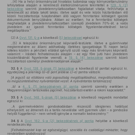
,,(4) Ha a helyi önkormányzat hivatalos tudomása vagy környezettanulmány
lefolytatása alapján a kérelmező életkörülményeire tekintettel a
129. § (2)
bekezdése
szerinti jövedelemnyilatkozatban foglaltakat vitatja, felhívhatja a
kérelmezőt az általa lakott lakás, illetve saját és vele közös háztartásban élő
közeli hozzátartozója tulajdonában álló vagyon fenntartási költségeit igazoló
dokumentumok benyújtására. Abban az esetben, ha a fenntartási költségek
meghaladják a jövedelemnyilatkozatban szereplő jövedelem 70%-át, a valós
jövedelem az igazolt fenntartási költségek figyelembevételével kerül
megállapításra.''
(2)
A
Gyvt. 131. §-a
a következő
(5) bekezdéssel
egészül ki:
,,(5) A települési önkormányzat képviselő-testülete, illetve a gyámhivatal
megkeresésére az állami adóhatóság illetékes igazgatósága 15 napon belül
köteles közölni a pénzbeli ellátást igénylő szülő vagy más törvényes képviselő,
valamint – írásbeli felhatalmazás alapján – az egy főre jutó havi jövedelem
kiszámításánál figyelembe veendő, a
19. § (4) bekezdése
szerinti közeli
hozzátartozó személyi jövedelemadójának alapját.''
32. §
A
Gyvt. 138. §-ának (1) bekezdése
a következő
b)
ponttal egészül ki,
egyidejűleg a jelenlegi
b)–d)
pont jelölése
c)–e)
pontra változik:
[A jegyző az ellátásra való jogosultság megállapításához, megváltoztatásához
és megszüntetéséhez nyilvántartást vezet. A nyilvántartás tartalmazza]
,,
b)
a
4. § (1) bekezdésének
b)
pontja
szerinti személy esetében a
Magyarországon tartózkodás jogcímét, hozzátartozó esetén a rokoni kapcsolatot,''
33. §
A
Gyvt. 148. §-ának (5) bekezdése
a következő negyedik mondattal
egészül ki:
,,A gyermekvédelmi gondoskodásban részesülő ideiglenes hatállyal
elhelyezett, az átmeneti és a tartós nevelésbe vett gyermek után – a gondozási
helytől függetlenül – nem vehető igénybe a normatív kedvezmény.''
34. §
A
Gyvt. 162. §-a (2) bekezdésének
g)
pontja
helyébe a következő
rendelkezés lép:
[Felhatalmazást kap az egészségügyi, szociális és családügyi miniszter, hogy
rendeletben szabályozza]