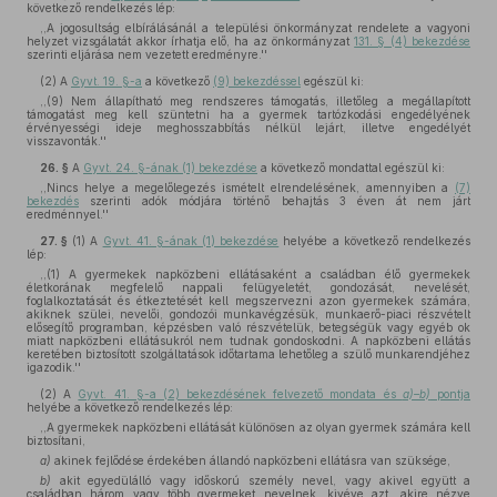
következő rendelkezés lép:
,,A jogosultság elbírálásánál a települési önkormányzat rendelete a vagyoni
helyzet vizsgálatát akkor írhatja elő, ha az önkormányzat
131. § (4) bekezdése
szerinti eljárása nem vezetett eredményre.''
(2)
A
Gyvt. 19. §-a
a következő
(9) bekezdéssel
egészül ki:
,,(9) Nem állapítható meg rendszeres támogatás, illetőleg a megállapított
támogatást meg kell szüntetni ha a gyermek tartózkodási engedélyének
érvényességi ideje meghosszabbítás nélkül lejárt, illetve engedélyét
visszavonták.''
26. §
A
Gyvt. 24. §-ának (1) bekezdése
a következő mondattal egészül ki:
,,Nincs helye a megelőlegezés ismételt elrendelésének, amennyiben a
(7)
bekezdés
szerinti adók módjára történő behajtás 3 éven át nem járt
eredménnyel.''
27. §
(1)
A
Gyvt. 41. §-ának (1) bekezdése
helyébe a következő rendelkezés
lép:
,,(1) A gyermekek napközbeni ellátásaként a családban élő gyermekek
életkorának megfelelő nappali felügyeletét, gondozását, nevelését,
foglalkoztatását és étkeztetését kell megszervezni azon gyermekek számára,
akiknek szülei, nevelői, gondozói munkavégzésük, munkaerő-piaci részvételt
elősegítő programban, képzésben való részvételük, betegségük vagy egyéb ok
miatt napközbeni ellátásukról nem tudnak gondoskodni. A napközbeni ellátás
keretében biztosított szolgáltatások időtartama lehetőleg a szülő munkarendjéhez
igazodik.''
(2)
A
Gyvt. 41. §-a (2) bekezdésének felvezető mondata és
a)–b)
pontja
helyébe a következő rendelkezés lép:
,,A gyermekek napközbeni ellátását különösen az olyan gyermek számára kell
biztosítani,
a)
akinek fejlődése érdekében állandó napközbeni ellátásra van szüksége,
b)
akit egyedülálló vagy időskorú személy nevel, vagy akivel együtt a
családban három vagy több gyermeket nevelnek, kivéve azt, akire nézve