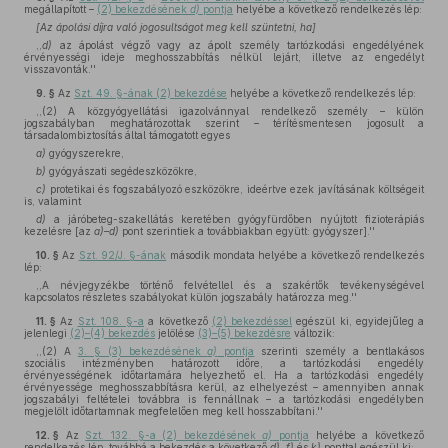
megállapított –
(2) bekezdésének
d)
pontja
helyébe a következő rendelkezés lép:
[Az ápolási díjra való jogosultságot meg kell szüntetni, ha]
,,
d)
az ápolást végző vagy az ápolt személy tartózkodási engedélyének
érvényességi ideje meghosszabbítás nélkül lejárt, illetve az engedélyt
visszavonták.''
9. §
Az
Szt. 49. §-ának (2) bekezdése
helyébe a következő rendelkezés lép:
,,(2) A közgyógyellátási igazolvánnyal rendelkező személy – külön
jogszabályban meghatározottak szerint – térítésmentesen jogosult a
társadalombiztosítás által támogatott egyes
a)
gyógyszerekre,
b)
gyógyászati segédeszközökre,
c)
protetikai és fogszabályozó eszközökre, ideértve ezek javításának költségeit
is, valamint
d)
a járóbeteg-szakellátás keretében gyógyfürdőben nyújtott fizioterápiás
kezelésre [az
a)–d)
pont szerintiek a továbbiakban együtt: gyógyszer].''
10. §
Az
Szt. 92/J. §-ának
második mondata helyébe a következő rendelkezés
lép:
,,A névjegyzékbe történő felvétellel és a szakértők tevékenységével
kapcsolatos részletes szabályokat külön jogszabály határozza meg.''
11. §
Az
Szt. 108. §-a
a következő
(2) bekezdéssel
egészül ki, egyidejűleg a
jelenlegi
(2)–(4) bekezdés
jelölése
(3)–(5) bekezdésre
változik:
,,(2) A
3. § (3) bekezdésének
a)
pontja
szerinti személy a bentlakásos
szociális intézményben határozott időre, a tartózkodási engedély
érvényességének időtartamára helyezhető el. Ha a tartózkodási engedély
érvényessége meghosszabbításra kerül, az elhelyezést – amennyiben annak
jogszabályi feltételei továbbra is fennállnak – a tartózkodási engedélyben
megjelölt időtartamnak megfelelően meg kell hosszabbítani.''
12. §
Az
Szt. 132. §-a (2) bekezdésének
a)
pontja
helyébe a következő
rendelkezés lép, továbbá a bekezdés a következő
d)
,
f)
és
k)
ponttal egészül ki: