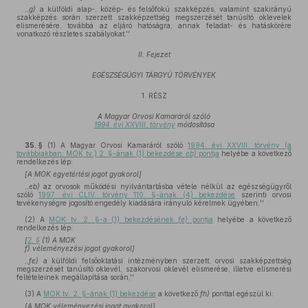
,,
g)
a külföldi alap-, közép- és felsőfokú szakképzés, valamint szakirányú
szakképzés során szerzett szakképzettség megszerzését tanúsító oklevelek
elismerésére, továbbá az eljáró hatóságra, annak feladat- és hatáskörére
vonatkozó részletes szabályokat.''
II. Fejezet
EGÉSZSÉGÜGYI TÁRGYÚ TÖRVÉNYEK
1. RÉSZ
A Magyar Orvosi Kamaráról szóló
1994. évi XXVIII. törvény
módosítása
35. §
(1)
A Magyar Orvosi Kamaráról szóló
1994. évi XXVIII. törvény (a
továbbiakban: MOK tv.) 2. §-ának (1) bekezdése
eb)
pontja
helyébe a következő
rendelkezés lép:
[A MOK egyetértési jogot gyakorol]
,,
eb)
az orvosok működési nyilvántartásba vétele nélkül az egészségügyről
szóló
1997. évi CLIV. törvény 110. §-ának (4) bekezdése
szerinti orvosi
tevékenységre jogosító engedély kiadására irányuló kérelmek ügyében;''
(2)
A
MOK tv. 2. §-a (1) bekezdésének
fe)
pontja
helyébe a következő
rendelkezés lép:
[
2. §
(1) A MOK
f) véleményezési jogot gyakorol]
,,
fe)
a külföldi felsőoktatási intézményben szerzett, orvosi szakképzettség
megszerzését tanúsító oklevél, szakorvosi oklevél elismerése, illetve elismerési
feltételeinek megállapítása során,''
(3)
A
MOK tv. 2. §-ának (1) bekezdése
a következő
fh)
ponttal egészül ki:
[A MOK véleményezési jogot gyakorol]