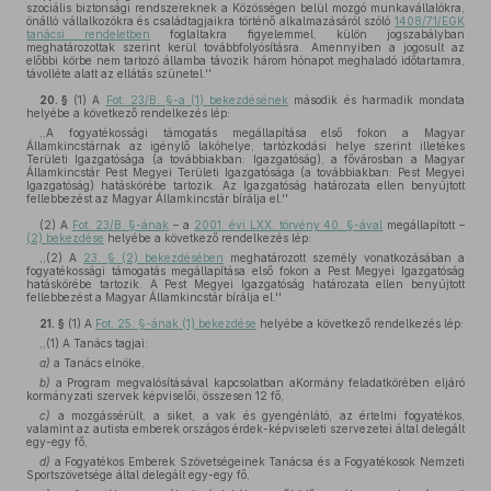
szociális biztonsági rendszereknek a Közösségen belül mozgó munkavállalókra,
önálló vállalkozókra és családtagjaikra történő alkalmazásáról szóló
1408/71/EGK
tanácsi rendeletben
foglaltakra figyelemmel, külön jogszabályban
meghatározottak szerint kerül továbbfolyósításra. Amennyiben a jogosult az
előbbi körbe nem tartozó államba távozik három hónapot meghaladó időtartamra,
távolléte alatt az ellátás szünetel.''
20. §
(1)
A
Fot. 23/B. §-a (1) bekezdésének
második és harmadik mondata
helyébe a következő rendelkezés lép:
,,A fogyatékossági támogatás megállapítása első fokon a Magyar
Államkincstárnak az igénylő lakóhelye, tartózkodási helye szerint illetékes
Területi Igazgatósága (a továbbiakban: Igazgatóság), a fővárosban a Magyar
Államkincstár Pest Megyei Területi Igazgatósága (a továbbiakban: Pest Megyei
Igazgatóság) hatáskörébe tartozik. Az Igazgatóság határozata ellen benyújtott
fellebbezést az Magyar Államkincstár bírálja el.''
(2)
A
Fot. 23/B. §-ának
– a
2001. évi LXX. törvény 40. §-ával
megállapított –
(2) bekezdése
helyébe a következő rendelkezés lép:
,,(2) A
23. § (2) bekezdésében
meghatározott személy vonatkozásában a
fogyatékossági támogatás megállapítása első fokon a Pest Megyei Igazgatóság
hatáskörébe tartozik. A Pest Megyei Igazgatóság határozata ellen benyújtott
fellebbezést a Magyar Államkincstár bírálja el.''
21. §
(1)
A
Fot. 25. §-ának (1) bekezdése
helyébe a következő rendelkezés lép:
,,(1) A Tanács tagjai:
a)
a Tanács elnöke,
b)
a Program megvalósításával kapcsolatban aKormány feladatkörében eljáró
kormányzati szervek képviselői, összesen 12 fő,
c)
a mozgássérült, a siket, a vak és gyengénlátó, az értelmi fogyatékos,
valamint az autista emberek országos érdek-képviseleti szervezetei által delegált
egy-egy fő,
d)
a Fogyatékos Emberek Szövetségeinek Tanácsa és a Fogyatékosok Nemzeti
Sportszövetsége által delegált egy-egy fő,