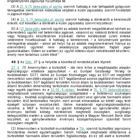
engedélyének jogosultja nyújthatja be.
(3) A
21. § (1) bekezdés
a)
pontja
szerinti hatóság a már befogadott gyógyszer
támogatása mértékének módosítása céljából a külön jogszabály szerint hivatalból
is jogosult eljárni.
(4) A
21. § (1) bekezdés
a)
pontja
szerinti hatóság a döntéséről a kérelmezőt
értesíti, ezt követően a döntését a külön jogszabály szerint közzéteszi.
(5) A
(2) bekezdés
szerinti ügyfél az adatok konkrét megjelölésével kérheti az
ellenérdekű ügyfél irat betekintési jogának, valamint az iratokról történő másolat
vagy feljegyzés készítésének kizárását, illetve korlátozását üzleti érdeke
védelmére hivatkozással. A hatóság a kérelemnek – a körülmények gondos
mérlegelése alapján – akkor ad helyt, ha az adatok megismerésének hiánya az
ellenérdekű ügyfelet nem akadályozza jogszabályban foglalt jogai
gyakorlásában. Ebben az esetben az ügyfél köteles olyan iratváltozatot készíteni,
amely nem tartalmaz üzleti titkot.''
48. §
Az
Ebtv.
27 §-a helyébe a következő rendelkezések lépnek:
27. §
,,(1) Amennyiben a biztosított – ide nem értve a megállapodás alapján
egészségügyi ellátásra jogosultakat – az Európai Gazdasági Térség (a
továbbiakban: EGT), illetve az Európai Közösséggel vagy az EGT-vel megkötött
nemzetközi szerződés alapján az EGT tagállamával azonos jogállást élvező állam
(a továbbiakban: EGT tagállam) területén kívüli állam (a továbbiakban: harmadik
állam) területén átmenetileg tartózkodik munkavállalás, tanulmányok folytatása
vagy egyéb jogcímen és a
12–14. §-okban
, továbbá a
15. § (1) bekezdésében
meghatározott valamely egészségügyi szolgáltatást – a feltétlenül szükséges
mértékig –, továbbá sürgősségi betegszállítást azért vesz igénybe harmadik állam
területén lévő tartózkodási helyén, mert annak elmaradása az életét vagy testi
épségét súlyosan veszélyezteti, illetve maradandó egészségkárosodáshoz
vezetne, a MEP a felmerült és igazolt költségeket az igénybevétel idején
érvényes belföldi költség mértékének megfelelő összegben, sürgősségi
betegszállítás esetén a számla szerinti összegnek a Magyar Nemzeti Bank által
közzétett, az igénybevételkor érvényes középárfolyamon számított forint
összegben megtéríti.
(2) Amennyiben a biztosított munkáltatója a
Tbj.
szerinti biztosítási jogviszony
fenntartása mellett egybefüggően három hónapot meghaladó időtartamra a
biztosítottat harmadik állam területén foglalkoztatja, és ez idő alatt a biztosított,