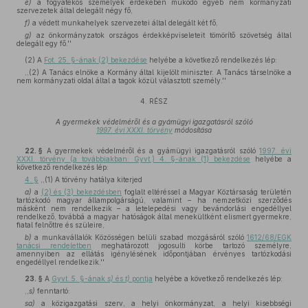
e)
a fogyatékos személyek érdekében működő egyéb nem kormányzati
szervezetek által delegált négy fő,
f)
a védett munkahelyek szervezetei által delegált két fő,
g)
az önkormányzatok országos érdekképviseleteit tömörítő szövetség által
delegált egy fő.''
(2)
A
Fot. 25. §-ának (2) bekezdése
helyébe a következő rendelkezés lép:
,,(2) A Tanács elnöke a Kormány által kijelölt miniszter. A Tanács társelnöke a
nem kormányzati oldal által a tagok közül választott személy.''
4. RÉSZ
A gyermekek védelméről és a gyámügyi igazgatásról szóló
1997. évi XXXI. törvény
módosítása
22. §
A gyermekek védelméről és a gyámügyi igazgatásról szóló
1997. évi
XXXI. törvény (a továbbiakban: Gyvt.) 4. §-ának (1) bekezdése
helyébe a
következő rendelkezés lép:
4. §
,,(1) A törvény hatálya kiterjed
a)
a
(2) és (3) bekezdésben
foglalt eltéréssel a Magyar Köztársaság területén
tartózkodó magyar állampolgárságú, valamint – ha nemzetközi szerződés
másként nem rendelkezik – a letelepedési vagy bevándorlási engedéllyel
rendelkező, továbbá a magyar hatóságok által menekültként elismert gyermekre,
fiatal felnőttre és szüleire,
b)
a munkavállalók Közösségen belüli szabad mozgásáról szóló
1612/68/EGK
tanácsi rendeletben
meghatározott jogosulti körbe tartozó személyre,
amennyiben az ellátás igénylésének időpontjában érvényes tartózkodási
engedéllyel rendelkezik.''
23. §
A
Gyvt. 5. §-ának
s)
és
t)
pontja
helyébe a következő rendelkezés lép:
,,
s)
fenntartó:
sa)
a közigazgatási szerv, a helyi önkormányzat, a helyi kisebbségi