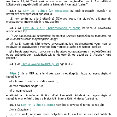
részére a Polgári Törvénykönyv szabályainak megfelelően az E. Alap ellátási
költségvetés egyéb kiadásai terhére késedelmi kamatot fizetni.''
52. §
Az
Ebtv. 36. §-ának (2) bekezdése
az első mondatát követően a
következő szövegrésszel egészül ki:
,,Ennek során az eljáró ellenőrző (fő)orvos jogosult a biztosított ellátásának
orvosszakmai indokoltságát felülvizsgálni.''
53. §
Az
Ebtv. 37. §-a (1) bekezdésének
f)
pontja
helyébe a következő
rendelkezés lép:
[(1) Az egészségügyi szolgáltató megtéríti a kifizetett finanszírozási többletet, ha
az ellenőrzés során megállapítják, hogy]
,,
f)
az E. Alapnak kárt okozva orvosszakmailag indokolatlanul vagy nem a
hatályos jogszabályoknak megfelelően nyújtott ellátást számolt el, illetőleg
g)
a beutalásra jogosult orvos nem a hatályos jogszabályoknak megfelelően járt
el az egészségügyi szolgáltatások rendelésénél, és ezzel az E. Alapnak kárt
okozott.''
54. §
Az
Ebtv. a következő 38/A. §-sal
egészül ki:
,,
38/A. §
Ha a MEP az ellenőrzés során megállapítja, hogy az egészségügyi
szolgáltató
a)
a finanszírozási szerződés szerinti,
b)
más forrásból megtérülő,
c)
el nem végzett
ellátásért a biztosítottal térítési díjat fizettetett, kötelezi az egészségügyi
szolgáltatót a térítési díjnak a biztosított részére történő visszafizetésére.''
55. §
Az
Ebtv. 44. §-ának
e)
pontja
helyébe a következő rendelkezés lép:
[Keresőképtelen]
,,
e)
az a szülő, nevelőszülő és helyettes szülő, aki tizenkét évesnél fiatalabb