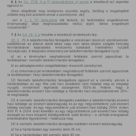
6. §
Az
Szt. 37/B. §-a (1) bekezdésének
a)
pontja
a következő
ac)
alponttal
egészül ki:
[Nem állapítható meg rendszeres szociális segély, illetőleg a megállapított
ellátást meg kell szüntetni annak a személynek, aki]
,,
ac)
a
3. § (3) bekezdése
alá tartozik, és tartózkodási engedélyének
érvényességi ideje meghosszabbítás nélkül lejárt, illetve engedélyét
visszavonták.''
7. §
Az
Szt. 38. §-a
helyébe a következő rendelkezés lép:
38. §
,,(1) A lakásfenntartási támogatás a szociálisan rászorult személyeknek,
családoknak az általuk lakott lakás vagy nem lakás céljára szolgáló helyiség
fenntartásával kapcsolatos rendszeres kiadásaik viseléséhez nyújtott
hozzájárulás. A települési önkormányzat lakásfenntartási támogatást nyújt
a)
az e törvényben meghatározott feltételek szerinti jogosultnak (a
továbbiakban: normatív lakásfenntartási támogatás),
b)
az adósságkezelési szolgáltatásban részesülő személynek,
c)
az önkormányzat rendeletében meghatározott feltételek szerinti jogosultnak
(a továbbiakban: helyi lakásfenntartási támogatás).
(2) Normatív lakásfenntartási támogatásra jogosult az a személy, akinek a
háztartásában az egy főre jutó havi jövedelem nem haladja meg az öregségi
nyugdíj mindenkori legkisebb összegének 150%-át, feltéve, hogy a
lakásfenntartás elismert havi költsége a háztartás havi összjövedelmének 25%-
át meghaladja.
(3) A normatív lakásfenntartási támogatás esetében a lakásfenntartás elismert
havi költsége az elismert lakásnagyság és az egy négyzetméterre jutó elismert
költség szorzata. Az egy négyzetméterre jutó elismert havi költség 2004. évben
400 Ft. A 2004. évet követően az egy négyzetméterre jutó elismert havi költség
összegét az éves központi költségvetésről szóló törvény – a várható energiaárak
emelkedésére figyelemmel – határozza meg.
(4) A normatív lakásfenntartási támogatás esetében elismert lakásnagyság
a)
ha a háztartásban egy személy lakik 35 nm,
b)
ha a háztartásban két személy lakik 45 nm,