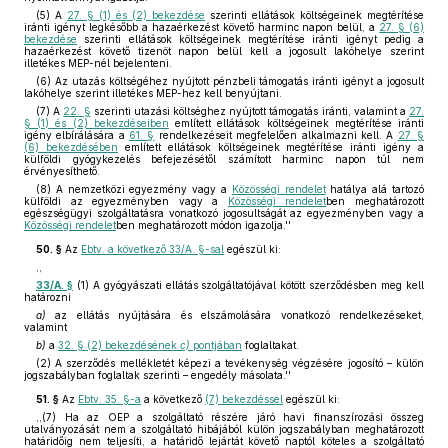
(5) A
27. § (1) és (2) bekezdése
szerinti ellátások költségeinek megtérítése
iránti igényt legkésőbb a hazaérkezést követő harminc napon belül, a
27. § (6)
bekezdése
szerinti ellátások költségeinek megtérítése iránti igényt pedig a
hazaérkezést követő tizenöt napon belül kell a jogosult lakóhelye szerint
illetékes MEP-nél bejelenteni.
(6) Az utazás költségéhez nyújtott pénzbeli támogatás iránti igényt a jogosult
lakóhelye szerint illetékes MEP-hez kell benyújtani.
(7) A
22. §
szerinti utazási költséghez nyújtott támogatás iránti, valamint a
27.
§ (1) és (2) bekezdéseiben
említett ellátások költségeinek megtérítése iránti
igény elbírálására a
61. §
rendelkezéseit megfelelően alkalmazni kell. A
27. §
(6) bekezdésében
említett ellátások költségeinek megtérítése iránti igény a
külföldi gyógykezelés befejezésétől számított harminc napon túl nem
érvényesíthető.
(8) A nemzetközi egyezmény vagy a
Közösségi rendelet
hatálya alá tartozó
külföldi az egyezményben vagy a
Közösségi rendelet
ben meghatározott
egészségügyi szolgáltatásra vonatkozó jogosultságát az egyezményben vagy a
Közösségi rendelet
ben meghatározott módon igazolja.''
50. §
Az
Ebtv. a következő 33/A. §-sal
egészül ki:
,,
33/A. §
(1) A gyógyászati ellátás szolgáltatójával kötött szerződésben meg kell
határozni
a)
az ellátás nyújtására és elszámolására vonatkozó rendelkezéseket,
valamint
b)
a
32. § (2) bekezdésének
c)
pontjában
foglaltakat.
(2) A szerződés mellékletét képezi a tevékenység végzésére jogosító – külön
jogszabályban foglaltak szerinti – engedély másolata.''
51. §
Az
Ebtv. 35. §-a
a következő
(7) bekezdéssel
egészül ki:
,,(7) Ha az OEP a szolgáltató részére járó havi finanszírozási összeg
utalványozását nem a szolgáltató hibájából külön jogszabályban meghatározott
határidőig nem teljesíti, a határidő lejártát követő naptól köteles a szolgáltató