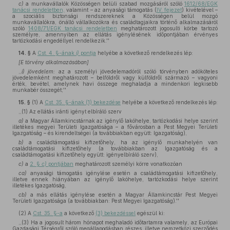
c)
a munkavállalók Közösségen belüli szabad mozgásáról szóló
1612/68/EGK
tanácsi rendeletben,
valamint – az anyasági támogatás (
IV. fejezet
) kivételével –
a szociális biztonsági rendszereknek a Közösségen belül mozgó
munkavállalókra, önálló vállalkozókra és családtagjaikra történő alkalmazásáról
szóló
1408/71/EGK tanácsi rendeletben
meghatározott jogosulti körbe tartozó
személyre, amennyiben az ellátás igénylésének időpontjában érvényes
tartózkodási engedéllyel rendelkezik.''
14. §
A
Cst. 4. §-ának
i)
pontja
helyébe a következő rendelkezés lép:
[E törvény alkalmazásában]
,,
i)
jövedelem:
az a személyi jövedelemadóról szóló törvényben adóköteles
jövedelemként meghatározott – belföldről vagy külföldről származó – vagyoni
érték, bevétel, amelynek havi összege meghaladja a mindenkori legkisebb
munkabér összegét;''
15. §
(1)
A
Cst. 35. §-ának (1) bekezdése
helyébe a következő rendelkezés lép:
,,(1) Az ellátás iránti igényt elbíráló szerv
a)
a Magyar Államkincstárnak az igénylő lakóhelye, tartózkodási helye szerint
illetékes megyei Területi Igazgatósága – a fővárosban a Pest Megyei Területi
Igazgatóság – és kirendeltségei (a továbbiakban együtt: Igazgatóság),
b)
a családtámogatási kifizetőhely, ha az igénylő munkahelyén van
családtámogatási kifizetőhely (a továbbiakban az Igazgatóság és a
családtámogatási kifizetőhely együtt: igényelbíráló szerv),
c)
a
2. §
c)
pontjában
meghatározott személyi körre vonatkozóan
ca)
anyasági támogatás igénylése esetén a családtámogatási kifizetőhely,
illetve ennek hiányában az igénylő lakóhelye, tartózkodási helye szerint
illetékes Igazgatóság,
cb)
a más ellátás igénylése esetén a Magyar Államkincstár Pest Megyei
Területi Igazgatósága (a továbbiakban: Pest Megyei Igazgatóság).''
(2)
A
Cst. 35. §-a
a következő
(3) bekezdéssel
egészül ki:
,,(3) Ha a jogosult három hónapot meghaladó időtartamra valamely, az Európai
Gazdasági Térségről szóló megállapodásban részes, illetve nemzetközi szerződés