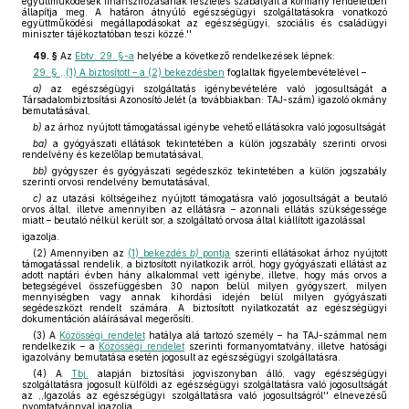
együttműködések finanszírozásának részletes szabályait a kormány rendeletben
állapítja meg. A határon átnyúló egészségügyi szolgáltatásokra vonatkozó
együttműködési megállapodásokat az egészségügyi, szociális és családügyi
miniszter tájékoztatóban teszi közzé.''
49. §
Az
Ebtv. 29. §-a
helyébe a következő rendelkezések lépnek:
29. § ,,(1) A biztosított – a (2) bekezdésben
foglaltak figyelembevételével –
a)
az egészségügyi szolgáltatás igénybevételére való jogosultságát a
Társadalombiztosítási Azonosító Jelét (a továbbiakban: TAJ-szám) igazoló okmány
bemutatásával,
b)
az árhoz nyújtott támogatással igénybe vehető ellátásokra való jogosultságát
ba)
a gyógyászati ellátások tekintetében a külön jogszabály szerinti orvosi
rendelvény és kezelőlap bemutatásával,
bb)
gyógyszer és gyógyászati segédeszköz tekintetében a külön jogszabály
szerinti orvosi rendelvény bemutatásával,
c)
az utazási költségeihez nyújtott támogatásra való jogosultságát a beutaló
orvos által, illetve amennyiben az ellátásra – azonnali ellátás szükségessége
miatt – beutaló nélkül került sor, a szolgáltató orvosa által kiállított igazolással
igazolja.
(2) Amennyiben az
(1) bekezdés
b)
pontja
szerinti ellátásokat árhoz nyújtott
támogatással rendelik, a biztosított nyilatkozik arról, hogy gyógyászati ellátást az
adott naptári évben hány alkalommal vett igénybe, illetve, hogy más orvos a
betegségével összefüggésben 30 napon belül milyen gyógyszert, milyen
mennyiségben vagy annak kihordási idején belül milyen gyógyászati
segédeszközt rendelt számára. A biztosított nyilatkozatát az egészségügyi
dokumentáción aláírásával megerősíti.
(3) A
Közösségi rendelet
hatálya alá tartozó személy – ha TAJ-számmal nem
rendelkezik – a
Közösségi rendelet
szerinti formanyomtatvány, illetve hatósági
igazolvány bemutatása esetén jogosult az egészségügyi szolgáltatásra.
(4) A
Tbj.
alapján biztosítási jogviszonyban álló, vagy egészségügyi
szolgáltatásra jogosult külföldi az egészségügyi szolgáltatásra való jogosultságát
az ,,Igazolás az egészségügyi szolgáltatásra való jogosultságról'' elnevezésű
nyomtatvánnyal igazolja.