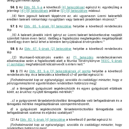
beteg gyermekét ápolja;''
56. §
Az
Ebtv. 55. §-a
a következő
(4) bekezdéssel
egészül ki, egyidejűleg a
jelenlegi
(4)–(8) bekezdések
jelölése
(5)–(9) bekezdésre
módosul:
,,(4) Nem jogosult baleseti táppénzre az, aki ugyanazon üzemi balesetből
eredően baleseti rokkantsági nyugdíjban vagy baleseti járadékban részesül.''
57. §
Az
Ebtv. 65. §-ának (6) bekezdése
helyébe a következő rendelkezés
lép:
,,(6) A baleseti járadék iránti igényt az üzemi baleset bekövetkezése napjától
számított három éven belül, illetőleg a foglalkozási megbetegedés megállapítását
követő egy éven belül lehet a kérelem benyújtásával érvényesíteni.''
58. §
Az
Ebtv. 67. §-ának (2) bekezdése
helyébe a következő rendelkezés
lép:
,,(2) Munkaerő-kölcsönzés esetén az
(1) bekezdés
rendelkezéseinek
alkalmazása során a foglalkoztató alatt a Munka Törvénykönyve
193/C. §-ának
c)
pontjában
meghatározott kölcsönvevőt is érteni kell.''
59. §
(1)
Az
Ebtv. 83. §-a (3) bekezdésének
a)
pontja
helyébe a következő
rendelkezés lép, és a bekezdés a következő
c)–d)
ponttal egészül ki:
[Felhatalmazást kap az egészségügyi, szociális és családügyi miniszter, hogy a
pénzügyminiszterrel egyetértésben rendeletben határozza meg]
,,
a)
a támogatott gyógyászati segédeszközök és egyes gyógyászati ellátások
körét, az árukhoz nyújtott támogatás mértékét,''
,,
c)
a gyógyszerek társadalombiztosítási támogatásba való befogadásának és a
támogatás mértéke megállapításának szempontrendszerét,
d)
a gyógyászati segédeszközök társadalombiztosítási támogatásba való
befogadásának szakmai és eljárási szabályait.''
(2)
Az
Ebtv. 83. §-ának (4) bekezdése
a következő
t)
ponttal egészül ki:
[Felhatalmazást kap az egészségügyi, szociális és családügyi miniszter, hogy
rendeletben határozza meg]