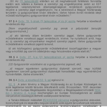
,,(6) Az
(1) bekezdéstől
eltérően az ott meghatározott feltételek fennállta
esetén sem köteles a Kamara a személyi jog engedélyezése során az EGT
tagállamok valamelyikének állampolgárságával rendelkező gyógyszerész
részére a személyi jogot engedélyezni, ha a kérelmező a Magyar Köztársaság
területén új gyógyszertárat kíván létesíteni, illetve három évnél rövidebb ideje
működő közforgalmú gyógyszertárat kíván működtetni.''
37. §
A
Gyltv. 19. §-ának (1) bekezdése
a)
és
b)
pontja
helyébe a következő
rendelkezés lép:
[Nem engedélyezhető személyi jog annak a pályázatot benyújtó
gyógyszerésznek,]
,,
a)
aki bármely állam területén személyi joggal, illetve gyógyszertár
működtetésére vonatkozó joggal rendelkezik, kivéve, ha nyilatkozik arról, hogy
az új személyi jog elnyerésekor meglévő személyi jogáról, illetve gyógyszertár
működtetésére vonatkozó jogáról lemond,
b)
aki közforgalmú gyógyszertár működtetésével összefüggésben a magyar
vagy a külföldi jog szerint csődeljárás vagy felszámolási eljárás alatt áll,''
38. §
A
Gyltv. 27. §-a (2) bekezdésének
a)
pontja
helyébe a következő
rendelkezés lép:
[(2) Gyógyszertár vezetésére az a gyógyszerész jogosult, aki]
,,
a)
magyar egyetemen gyógyszerész diplomát szerzett, vagy külföldi
egyetemen szerzett gyógyszerészi diplomáját honosították vagy egyenértékűvé
nyilvánították, illetve elismerték,''
39. §
A
Gyltv. a következő 50. §-sal
egészül ki:
50. §
,,A jelen törvény a Magyar Köztársaság és az Európai Közösségek és
azok tagállamai közötti társulás létesítéséről szóló, Brüsszelben, 1991. december
16-án aláírt Európai Megállapodás tárgykörében a Megállapodást kihirdető
1994.
évi I. törvény 3. §-ával
összhangban az Európai Közösségeknek az alábbi
irányelvével összeegyeztethető szabályozást tartalmaz:
a Tanács többször módosított
85/433/EGK irányelve
a gyógyszerész oklevelek,
bizonyítványok és képesítés megszerzéséről szóló egyéb tanúsítványok kölcsönös
elismeréséről és az egyes gyógyszerész tevékenységekre vonatkozóan a