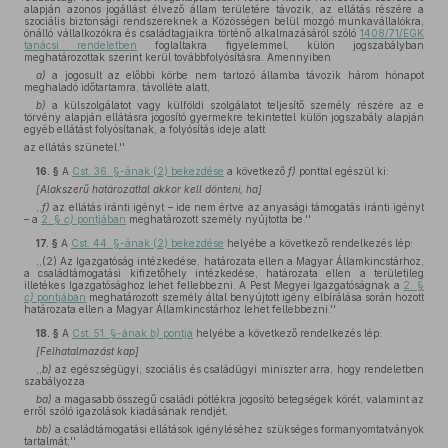
alapján azonos jogállást élvező állam területére távozik, az ellátás részére a
szociális biztonsági rendszereknek a Közösségen belül mozgó munkavállalókra,
önálló vállalkozókra és családtagjaikra történő alkalmazásáról szóló
1408/71/EGK
tanácsi rendeletben
foglaltakra figyelemmel, külön jogszabályban
meghatározottak szerint kerül továbbfolyósításra. Amennyiben
a)
a jogosult az előbbi körbe nem tartozó államba távozik három hónapot
meghaladó időtartamra, távolléte alatt,
b)
a külszolgálatot vagy külföldi szolgálatot teljesítő személy részére az e
törvény alapján ellátásra jogosító gyermekre tekintettel külön jogszabály alapján
egyéb ellátást folyósítanak, a folyósítás ideje alatt
az ellátás szünetel.''
16. §
A
Cst. 36. §-ának (2) bekezdése
a következő
f)
ponttal egészül ki:
[Alakszerű határozattal akkor kell dönteni, ha]
,,
f)
az ellátás iránti igényt – ide nem értve az anyasági támogatás iránti igényt
– a
2. §
c)
pontjában
meghatározott személy nyújtotta be.''
17. §
A
Cst. 44. §-ának (2) bekezdése
helyébe a következő rendelkezés lép:
,,(2) Az Igazgatóság intézkedése, határozata ellen a Magyar Államkincstárhoz,
a családtámogatási kifizetőhely intézkedése, határozata ellen a területileg
illetékes Igazgatósághoz lehet fellebbezni. A Pest Megyei Igazgatóságnak a
2. §
c)
pontjában
meghatározott személy által benyújtott igény elbírálása során hozott
határozata ellen a Magyar Államkincstárhoz lehet fellebbezni.''
18. §
A
Cst. 51. §-ának
b)
pontja
helyébe a következő rendelkezés lép:
[Felhatalmazást kap]
,,
b)
az egészségügyi, szociális és családügyi miniszter arra, hogy rendeletben
szabályozza
ba)
a magasabb összegű családi pótlékra jogosító betegségek körét, valamint az
erről szóló igazolások kiadásának rendjét,
bb)
a családtámogatási ellátások igényléséhez szükséges formanyomtatványok
tartalmát;''