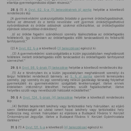
eltartója gyermekgondozási díjban részesül,''
28. §
(1)
A
Gyvt. 62. §-a (1) bekezdésének
b)
pontja
helyébe a következő
rendelkezés lép:
[A gyermekvédelmi szakszolgáltatás feladata a gyermek örökbefogadásának,
illetve az átmeneti és a tartós nevelésbe vett gyermek örökbefogadhatóvá
nyilvánításának és örökbe adásának szakmai előkészítése, az örökbefogadási
eljárások lebonyolítása érdekében]
,,
b)
az örökbe fogadni szándékozó személy tájékoztatása az örökbefogadás
feltételeiről, így különösen az örökbefogadás előtti tanácsadásról és felkészítő
tanfolyamról,''
(2)
A
Gyvt. 62. §-a
a következő
(3) bekezdéssel
egészül ki:
,,(3) A gyermekvédelmi szakszolgáltatás a külön jogszabályban meghatározott
feltételek mellett örökbefogadás előtti tanácsadást és örökbefogadói tanfolyamot
szervezhet.''
29. §
A
Gyvt. 98. §-ának (1) bekezdése
helyébe a következő rendelkezés lép:
,,(1) Az e törvényben és a külön jogszabályban meghatározott személyi és
tárgyi feltétellel rendelkező bármely, az
5. §
s)
pontja
szerinti természetes
személy, jogi személy és jogi személyiség nélküli gazdasági társaság folytathat
gyermekjóléti és gyermekvédelmi szolgáltató tevékenységet, illetve ennek
érdekében intézményt létesíthet, helyettes szülőt foglalkoztathat, illetve
helyettes szülői vagy nevelőszülői hálózatot működtethet.''
30. §
A
Gyvt. 124. §-ának (4) bekezdése
helyébe a következő rendelkezés
lép:
,,(4) Belföldi bejelentett lakóhely vagy tartózkodási hely hiányában, az eljáró
szerv illetékességét az utolsó ismert hazai lakóhely vagy tartózkodási hely
határozza meg, ennek hiányában az eljárásra a Budapest Főváros V. Kerület
Önkormányzat Jegyzője, illetve a Budapest Főváros V. Kerület Gyámhivatala
illetékes.''
31. §
(1)
A
Gyvt. 131. §-a
a következő
(4) bekezdéssel
egészül ki: