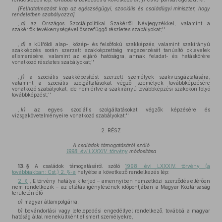
[Felhatalmazást kap az egészségügyi, szociális és családügyi miniszter, hogy
rendeletben szabályozza]
,,
a)
az Országos Szociálpolitikai Szakértői Névjegyzékkel, valamint a
szakértők tevékenységével összefüggő részletes szabályokat;''
,,
d)
a külföldi alap-, közép- és felsőfokú szakképzés, valamint szakirányú
szakképzés során szerzett szakképzettség megszerzését tanúsító oklevelek
elismerésére, valamint az eljáró hatóságra, annak feladat- és hatáskörére
vonatkozó részletes szabályokat;''
,,
f)
a szociális szakképesítést szerzett személyek szakvizsgáztatására,
valamint a szociális szolgáltatásokat végző személyek továbbképzésére
vonatkozó szabályokat, ide nem értve a szakirányú továbbképzési szakokon folyó
továbbképzést;''
,,
k)
az egyes szociális szolgáltatásokat végzők képzésére és
vizsgakövetelményeire vonatkozó szabályokat;''
2. RÉSZ
A családok támogatásáról szóló
1998. évi LXXXIV. törvény
módosítása
13. §
A családok támogatásáról szóló
1998. évi LXXXIV. törvény (a
továbbiakban: Cst.) 2. §-a
helyébe a következő rendelkezés lép:
2. §
,,E törvény hatálya kiterjed – amennyiben nemzetközi szerződés eltérően
nem rendelkezik – az ellátás igénylésének időpontjában a Magyar Köztársaság
területén élő
a)
magyar állampolgárra,
b)
bevándorlási vagy letelepedési engedéllyel rendelkező, továbbá a magyar
hatóság által menekültként elismert személyekre,