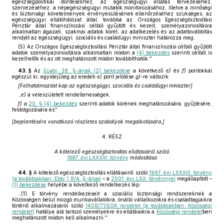
egészségpolitikai döntésekhez, az egészségügyi ellátás tervezéséhez,
szervezéséhez, a népegészségügyi mutatók monitorozásához, illetve a minőségi
és biztonsági követelmények érvényesülésének ellenőrzéséhez szükséges, az
egészségügyi ellátóhálózat által, továbbá az Országos Egészségbiztosítási
Pénztár által finanszírozási célból gyűjtött és kezelt, személyazonosításra
alkalmatlan ágazati, szakmai adatok körét, az adatkezelés és az adattovábbítás
rendjét az egészségügyi, szociális és családügyi miniszter határozza meg.
(5) Az Országos Egészségbiztosítási Pénztár által finanszírozási célból gyűjtött
adatok személyazonosításra alkalmatlan módon a
(4) bekezdés
szerinti célból is
kezelhetők és az ott meghatározott módon továbbíthatók.''
43. §
Az
Eüatv. 38. §-ának (2) bekezdése
a következő
e)
és
f)
pontokkal
egészül ki, egyidejűleg az eredeti
e)
pont jelölése
g)
-re változik:
[Felhatalmazást kap az egészségügyi, szociális és családügyi miniszter]
,,
e)
a veleszületett rendellenességek,
f)
a
20. § (4) bekezdés
szerinti adatok körének meghatározására, gyűjtésére,
feldolgozására és''
[bejelentésére vonatkozó részletes szabályok megalkotására,]
4. RÉSZ
A kötelező egészségbiztosítás ellátásairól szóló
1997. évi LXXXIII. törvény
módosítása
44. §
A kötelező egészségbiztosítás ellátásairól szóló
1997. évi LXXXIII. törvény
(a továbbiakban: Ebtv.) 8/A. §-ának
– a
2001. évi LXX. törvénnyel
megállapított –
(1) bekezdése
helyébe a következő rendelkezés lép:
,,(1) E törvény rendelkezéseit a szociális biztonsági rendszereknek a
Közösségen belül mozgó munkavállalókra, önálló vállalkozókra és családtagjaikra
történő alkalmazásáról szóló
1408/71/EGK rendelet (a továbbiakban: Közösségi
rendelet)
hatálya alá tartozó személyekre és ellátásokra a
Közösségi rendelet
ben
meghatározott módon kell alkalmazni.''