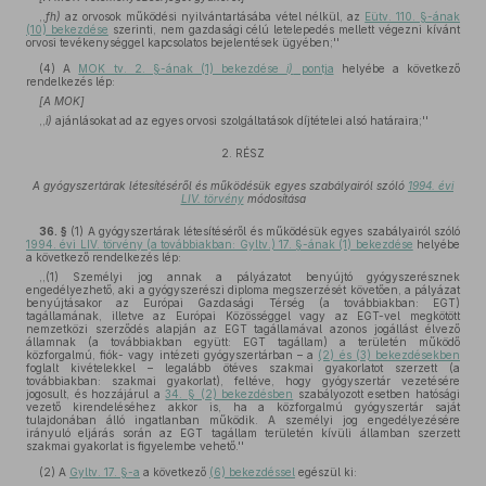
,,
fh)
az orvosok működési nyilvántartásába vétel nélkül, az
Eütv. 110. §-ának
(10) bekezdése
szerinti, nem gazdasági célú letelepedés mellett végezni kívánt
orvosi tevékenységgel kapcsolatos bejelentések ügyében;''
(4)
A
MOK tv. 2. §-ának (1) bekezdése
i)
pontja
helyébe a következő
rendelkezés lép:
[A MOK]
,,
i)
ajánlásokat ad az egyes orvosi szolgáltatások díjtételei alsó határaira;''
2. RÉSZ
A gyógyszertárak létesítéséről és működésük egyes szabályairól szóló
1994. évi
LIV. törvény
módosítása
36. §
(1)
A gyógyszertárak létesítéséről és működésük egyes szabályairól szóló
1994. évi LIV. törvény (a továbbiakban: Gyltv.) 17. §-ának (1) bekezdése
helyébe
a következő rendelkezés lép:
,,(1) Személyi jog annak a pályázatot benyújtó gyógyszerésznek
engedélyezhető, aki a gyógyszerészi diploma megszerzését követően, a pályázat
benyújtásakor az Európai Gazdasági Térség (a továbbiakban: EGT)
tagállamának, illetve az Európai Közösséggel vagy az EGT-vel megkötött
nemzetközi szerződés alapján az EGT tagállamával azonos jogállást élvező
államnak (a továbbiakban együtt: EGT tagállam) a területén működő
közforgalmú, fiók- vagy intézeti gyógyszertárban – a
(2) és (3) bekezdésekben
foglalt kivételekkel – legalább ötéves szakmai gyakorlatot szerzett (a
továbbiakban: szakmai gyakorlat), feltéve, hogy gyógyszertár vezetésére
jogosult, és hozzájárul a
34. § (2) bekezdésben
szabályozott esetben hatósági
vezető kirendeléséhez akkor is, ha a közforgalmú gyógyszertár saját
tulajdonában álló ingatlanban működik. A személyi jog engedélyezésére
irányuló eljárás során az EGT tagállam területén kívüli államban szerzett
szakmai gyakorlat is figyelembe vehető.''
(2)
A
Gyltv. 17. §-a
a következő
(6) bekezdéssel
egészül ki: