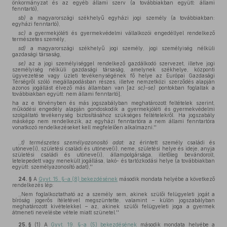
önkormányzat és az egyéb állami szerv (a továbbiakban együtt: állami
fenntartó),
sb)
a magyarországi székhelyű egyházi jogi személy (a továbbiakban:
egyházi fenntartó),
sc)
a gyermekjóléti és gyermekvédelmi vállalkozói engedéllyel rendelkező
természetes személy,
sd)
a magyarországi székhelyű jogi személy, jogi személyiség nélküli
gazdasági társaság,
se)
az a jogi személyiséggel rendelkező gazdálkodó szervezet, illetve jogi
személyiség nélküli gazdasági társaság, amelynek székhelye, központi
ügyvezetése vagy üzleti tevékenységének fő helye az Európai Gazdasági
Térségről szóló megállapodásban részes, illetve nemzetközi szerződés alapján
azonos jogállást élvező más államban van [az
sc)–se)
pontokban foglaltak a
továbbiakban együtt: nem állami fenntartó],
ha az e törvényben és más jogszabályban meghatározott feltételek szerint,
működési engedély alapján gondoskodik a gyermekjóléti és gyermekvédelmi
szolgáltató tevékenység biztosításához szükséges feltételekről. Ha jogszabály
másképp nem rendelkezik, az egyházi fenntartóra a nem állami fenntartóra
vonatkozó rendelkezéseket kell megfelelően alkalmazni.''
,,
t) természetes személyazonosító adat:
az érintett személy családi és
utóneve(i), születési családi és utóneve(i), neme, születési helye és ideje, anyja
születési családi és utóneve(i), állampolgársága, illetőleg bevándorolt,
letelepedett vagy menekült jogállása, lakó- és tartózkodási helye (a továbbiakban
együtt: személyazonosító adat),''
24. §
A
Gyvt. 15. §-a (8) bekezdésének
második mondata helyébe a következő
rendelkezés lép:
,,Nem foglalkoztatható az a személy sem, akinek szülői felügyeleti jogát a
bíróság jogerős ítéletével megszüntette, valamint – külön jogszabályban
meghatározott kivételekkel – az, akinek szülői felügyeleti joga a gyermek
átmeneti nevelésbe vétele miatt szünetel.''
25. §
(1)
A
Gyvt. 19. §-a (5) bekezdésének
második mondata helyébe a