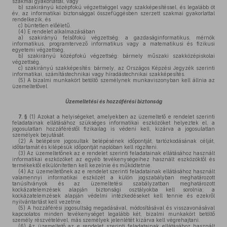
szakmai gyakorlattal, vagy
b)
szakirányú középfokú végzettséggel vagy szakképesítéssel, és legalább öt
év, az informatikai biztonsággal összefüggésben szerzett szakmai gyakorlattal
rendelkezik, és
c)
büntetlen előéletű.
(4)
E rendelet alkalmazásában
a)
szakirányú felsőfokú végzettség: a gazdaságinformatikus, mérnök
informatikus, programtervező informatikus vagy a matematikusi és fizikusi
egyetemi végzettség,
b)
szakirányú középfokú végzettség: bármely műszaki szakközépiskolai
végzettség,
c)
szakirányú szakképesítés: bármely, az Országos Képzési Jegyzék szerinti
informatikai, számítástechnikai vagy híradástechnikai szakképesítés.
(5)
A bizalmi munkakört betöltő személynek munkaviszonyban kell állnia az
üzemeltetővel.
Üzemeltetési és hozzáférési biztonság
7. §
(1)
Azokat a helyiségeket, amelyekben az üzemeltető e rendelet szerinti
feladatainak ellátásához szükséges informatikai eszközöket helyeztek el, a
jogosulatlan hozzáféréstől fizikailag is védeni kell, kizárva a jogosulatlan
személyek bejutását.
(2)
A belépésre jogosultak belépésének időpontját, tartózkodásának célját,
időtartamát és kilépésük időpontját naplóban kell rögzíteni.
(3)
Az üzemeltetőnek az e rendelet szerinti feladatainak ellátásához használt
informatikai eszközöket az egyéb tevékenységeihez használt eszközöktől és
termékektől elkülönítetten kell kezelnie és működtetnie.
(4)
Az üzemeltetőnek az e rendelet szerinti feladatainak ellátásához használt
valamennyi informatikai eszközét a külön jogszabályban meghatározott
tanúsítványok és az üzemeltetési szabályzatban meghatározott
kockázatelemzések alapján biztonsági osztályokba kell sorolnia; a
kockázatelemzések alapján védelmi intézkedéseket kell tennie és ezekről
nyilvántartást kell vezetnie.
(5)
A hozzáférési jogosultság megadásával, módosításával és visszavonásával
kapcsolatos minden tevékenységet legalább két, bizalmi munkakört betöltő
személy részvételével, más személyek jelenlétét kizárva kell végrehajtani.
(6)
Az üzemeltető az e rendelet szerinti feladatainak ellátásához használt