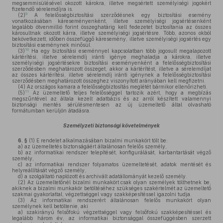
megsemmisülésével okozott károkra, illetve megsértett személyiségi jogokért
fizetendő sérelemdíjra is.
9
(2)
A felelősségbiztosítási szerződésnek egy biztosítási esemény
vonatkozásában káreseményenként, illetve személyiségi jogsértésenként
legalább ötvenmillió forint összeghatárig kell fedezetet biztosítania az összes
károsultnak okozott kárra, illetve személyiségi jogsértésre. Több, azonos okból
bekövetkezett, időben összefüggő káresemény, illetve személyiségi jogsértés egy
biztosítási eseménynek minősül.
10
(3)
Ha egy biztosítási eseménnyel kapcsolatban több jogosult megalapozott
kártérítési, illetve sérelemdíj iránti igénye meghaladja a károkra, illetve
személyiségi jogsértésekre biztosítási eseményenként a felelősségbiztosítási
szerződésben meghatározott összeget, akkor a kártérítést, illetve a sérelemdíjat
az összes kártérítési, illetve sérelemdíj iránti igénynek a felelősségbiztosítási
szerződésben meghatározott összeghez viszonyított arányában kell megfizetni.
(4)
Az országos kamara a felelősségbiztosítás meglétét bármikor ellenőrizheti.
11
(5)
Az üzemeltető teljes felelősséggel tartozik azért, hogy a megbízás
megszűntével az általa kezelt adatbázis és az arról készített valamennyi
biztonsági mentés sérülésmentesen az új üzemeltető által olvasható
formátumban kerüljön átadásra.
Személyzeti biztonsági követelmények
6. §
(1)
E rendelet alkalmazásában bizalmi munkakört tölt be:
a)
az üzemeltetés biztonságáért általánosan felelős személy,
b)
az informatikai rendszer telepítését, konfigurálását, karbantartását végző
személy,
c)
az informatikai rendszer folyamatos üzemeltetését, adatok mentését és
helyreállítását végző személy,
d)
a szolgáltató naplózott és archivált adatállományát kezelő személy.
(2)
Az üzemeltetőnél bizalmi munkakört csak olyan személyek tölthetnek be,
akiknek a bizalmi munkakör betöltéséhez szükséges szakértelmét az üzemeltető
szakmai gyakorlattal, végzettséggel vagy szakképesítéssel igazolni tudja.
(3)
Az informatikai rendszerért általánosan felelős munkakört olyan
személynek kell betöltenie, aki
a)
szakirányú felsőfokú végzettséggel vagy felsőfokú szakképesítéssel és
legalább három év, az informatikai biztonsággal összefüggésben szerzett