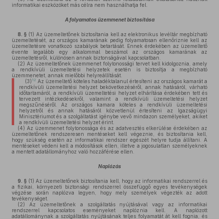
informatikai eszközöket más célra nem használhatja fel.
A folyamatos üzemmenet biztosítása
8. §
(1)
Az üzemeltetőnek biztosítania kell az elektronikus levéltár megbízható
üzemeltetését, az országos kamarának pedig folyamatosan ellenőriznie kell az
üzemeltetésre vonatkozó szabályok betartását. Ennek érdekében az üzemeltető
évente legalább egy alkalommal beszámol az országos kamarának az
üzemeltetésről, különösen annak biztonságával kapcsolatban.
(2)
Az üzemeltetőnek üzemmenet folytonossági tervet kell kidolgoznia, amely
a rendkívüli üzemeltetési helyzetek esetén is biztosítja a megbízható
üzemmenetet, annak mielőbbi helyreállítását.
12
(3)
Az üzemeltető köteles haladéktalanul értesíteni az országos kamarát a
rendkívüli üzemeltetési helyzet bekövetkezéséről, annak hatásáról, várható
időtartamáról, a rendkívüli üzemeltetési helyzet elhárítása érdekében tett és
tervezett intézkedésekről, valamint a rendkívüli üzemeltetési helyzet
megszűnéséről. Az országos kamara köteles a rendkívüli üzemeltetési
helyzetről és annak hatásáról közvetlenül értesíteni az Igazságügyi
Minisztériumot és a szolgáltatást igénybe vevő mindazon személyeket, akiket
a rendkívüli üzemeltetési helyzet érint.
(4)
Az üzemmenet folytonossága és az adatvesztés elkerülése érdekében az
üzemeltetőnek rendszeresen mentéseket kell végeznie, és biztosítania kell,
hogy szükség esetén az informatikai rendszer egészét helyre tudja állítani. A
mentéseket védeni kell a módosítások ellen, illetve a jogosulatlan személyeknek
a mentett adatállományhoz való hozzáférése ellen.
Naplózás
9. §
(1)
Az üzemeltetőnek biztosítania kell, hogy az informatikai rendszerrel és
a fizikai, környezeti biztonsági rendszerrel összefüggő egyes tevékenységek
végzése során naplózva legyen, hogy mely személyek végezték az adott
tevékenységet.
(2)
Az üzemeltetőnek a szolgáltatás nyújtásával vagy az informatikai
rendszerrel kapcsolatos eseményeket naplóznia kell. A naplózott
adatállománynak a szolgáltatás nyújtásának teljes folyamatát át kell fognia, és