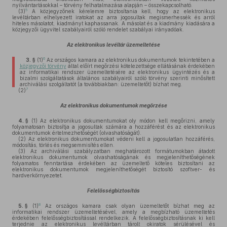
nyilvántartásokkal – törvény felhatalmazása alapján – összekapcsolható.
5
(3)
A közjegyzőnek kérelemre biztosítania kell, hogy az elektronikus
levéltárban elhelyezett iratokat az arra jogosultak megismerhessék és arról
hiteles másolatot, kiadmányt kaphassanak. A másolat és a kiadmány kiadására a
közjegyzői ügyvitel szabályairól szóló rendelet szabályai irányadóak.
Az elektronikus levéltár üzemeltetése
6
3. §
(1)
Az országos kamara az elektronikus dokumentumok tekintetében a
közjegyzői törvény
által előírt megőrzési kötelezettsége ellátásának érdekében
az informatikai rendszer üzemeltetésére az elektronikus ügyintézés és a
bizalmi szolgáltatások általános szabályairól szóló törvény szerinti minősített
archiválási szolgáltatót (a továbbiakban: üzemeltetőt) bízhat meg.
7
(2)
Az elektronikus dokumentumok megőrzése
4. §
(1)
Az elektronikus dokumentumokat oly módon kell megőrizni, amely
folyamatosan biztosítja a jogosultak számára a hozzáférést és az elektronikus
dokumentumok értelmezhetőségét (olvashatóságát).
(2)
Az elektronikus dokumentumokat védeni kell a jogosulatlan hozzáférés,
módosítás, törlés és megsemmisítés ellen.
(3)
Az archiválási szabályzatban meghatározott formátumokban átadott
elektronikus dokumentumok olvashatóságának és megjeleníthetőségének
folyamatos fenntartása érdekében az üzemeltető köteles biztosítani az
elektronikus dokumentumok megjeleníthetőségét biztosító szoftver- és
hardverkörnyezetet.
Felelősségbiztosítás
8
5. §
(1)
Az országos kamara csak olyan üzemeltetőt bízhat meg az
informatikai rendszer üzemeltetésével, amely a megbízható üzemeltetés
érdekében felelősségbiztosítással rendelkezik. A felelősségbiztosításnak ki kell
terjednie az elektronikus levéltárban tárolt okiratok sérülésével és