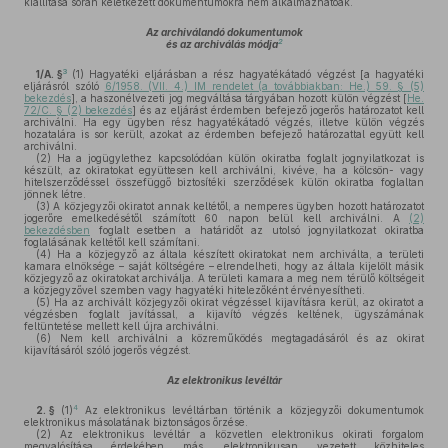
kiállítása során keletkezett dokumentumokra nem alkalmazhatóak.
Az archiválandó dokumentumok
2
és az archiválás módja
3
1/A. §
(1)
Hagyatéki eljárásban a rész hagyatékátadó végzést [a hagyatéki
eljárásról szóló
6/1958. (VII. 4.) IM rendelet (a továbbiakban: He.) 59. § (5)
bekezdés
], a haszonélvezeti jog megváltása tárgyában hozott külön végzést [
He.
72/C. § (2) bekezdés
] és az eljárást érdemben befejező jogerős határozatot kell
archiválni. Ha egy ügyben rész hagyatékátadó végzés, illetve külön végzés
hozatalára is sor került, azokat az érdemben befejező határozattal együtt kell
archiválni.
(2)
Ha a jogügylethez kapcsolódóan külön okiratba foglalt jognyilatkozat is
készült, az okiratokat együttesen kell archiválni, kivéve, ha a kölcsön- vagy
hitelszerződéssel összefüggő biztosítéki szerződések külön okiratba foglaltan
jönnek létre.
(3)
A közjegyzői okiratot annak keltétől, a nemperes ügyben hozott határozatot
jogerőre emelkedésétől számított 60 napon belül kell archiválni. A
(2)
bekezdésben
foglalt esetben a határidőt az utolsó jognyilatkozat okiratba
foglalásának keltétől kell számítani.
(4)
Ha a közjegyző az általa készített okiratokat nem archiválta, a területi
kamara elnöksége – saját költségére – elrendelheti, hogy az általa kijelölt másik
közjegyző az okiratokat archiválja. A területi kamara a meg nem térülő költségeit
a közjegyzővel szemben vagy hagyatéki hitelezőként érvényesítheti.
(5)
Ha az archivált közjegyzői okirat végzéssel kijavításra kerül, az okiratot a
végzésben foglalt javítással, a kijavító végzés keltének, ügyszámának
feltüntetése mellett kell újra archiválni.
(6)
Nem kell archiválni a közreműködés megtagadásáról és az okirat
kijavításáról szóló jogerős végzést.
Az elektronikus levéltár
4
2. §
(1)
Az elektronikus levéltárban történik a közjegyzői dokumentumok
elektronikus másolatának biztonságos őrzése.
(2)
Az elektronikus levéltár a közvetlen elektronikus okirati forgalom
megvalósítása érdekében más, elektronikusan vezetett közhiteles