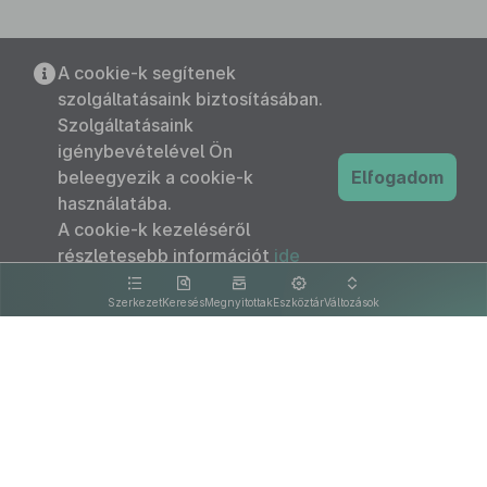
A cookie-k segítenek
szolgáltatásaink biztosításában.
Szolgáltatásaink
igénybevételével Ön
beleegyezik a cookie-k
Elfogadom
használatába.
A cookie-k kezeléséről
részletesebb információt
ide
kattintva olvashat.
Szerkezet
Keresés
Megnyitottak
Eszköztár
Változások