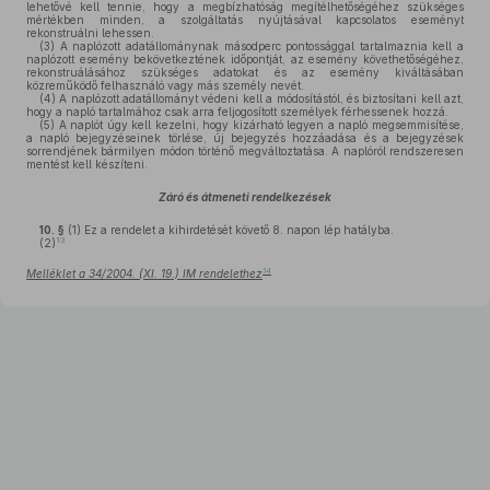
lehetővé kell tennie, hogy a megbízhatóság megítélhetőségéhez szükséges
mértékben minden, a szolgáltatás nyújtásával kapcsolatos eseményt
rekonstruálni lehessen.
(3)
A naplózott adatállománynak másodperc pontossággal tartalmaznia kell a
naplózott esemény bekövetkeztének időpontját, az esemény követhetőségéhez,
rekonstruálásához szükséges adatokat és az esemény kiváltásában
közreműködő felhasználó vagy más személy nevét.
(4)
A naplózott adatállományt védeni kell a módosítástól, és biztosítani kell azt,
hogy a napló tartalmához csak arra feljogosított személyek férhessenek hozzá.
(5)
A naplót úgy kell kezelni, hogy kizárható legyen a napló megsemmisítése,
a napló bejegyzéseinek törlése, új bejegyzés hozzáadása és a bejegyzések
sorrendjének bármilyen módon történő megváltoztatása. A naplóról rendszeresen
mentést kell készíteni.
Záró és átmeneti rendelkezések
10. §
(1)
Ez a rendelet a kihirdetését követő 8. napon lép hatályba.
13
(2)
14
Melléklet a 34/2004. (XI. 19.) IM rendelethez