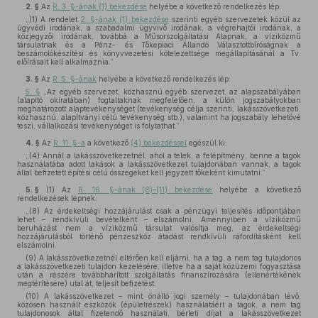
2. §
Az
R. 3. §-ának (1) bekezdése
helyébe a következő rendelkezés lép:
„(1) A rendelet
2. §-ának (1) bekezdése
szerinti egyéb szervezetek közül az
ügyvédi irodának, a szabadalmi ügyvivő irodának, a végrehajtói irodának, a
közjegyzői irodának, továbbá a Műsorszolgáltatási Alapnak, a víziközmű
társulatnak és a Pénz- és Tőkepiaci Állandó Választottbíróságnak a
beszámolókészítési és könyvvezetési kötelezettsége megállapításánál a Tv.
előírásait kell alkalmaznia.”
3. §
Az
R. 5. §-ának
helyébe a következő rendelkezés lép:
5. §
„Az egyéb szervezet, közhasznú egyéb szervezet, az alapszabályában
(alapító okiratában) foglaltaknak megfelelően, a külön jogszabályokban
meghatározott alaptevékenységet (tevékenység célja szerinti, lakásszövetkezeti,
közhasznú, alapítványi célú tevékenység stb.), valamint ha jogszabály lehetővé
teszi, vállalkozási tevékenységet is folytathat.”
4. §
Az
R. 11. §-a
a következő
(4) bekezdéssel
egészül ki:
„(4) Annál a lakásszövetkezetnél, ahol a telek, a felépítmény, benne a tagok
használatába adott lakások a lakásszövetkezet tulajdonában vannak, a tagok
által befizetett építési célú összegeket kell jegyzett tőkeként kimutatni.”
5. §
(1)
Az
R. 16. §-ának (8)–(11) bekezdése
helyébe a következő
rendelkezések lépnek:
„(8) Az érdekeltségi hozzájárulást csak a pénzügyi teljesítés időpontjában
lehet – rendkívüli bevételként – elszámolni. Amennyiben a víziközmű
beruházást nem a víziközmű társulat valósítja meg, az érdekeltségi
hozzájárulásból történő pénzeszköz átadást rendkívüli ráfordításként kell
elszámolni.
(9) A lakásszövetkezetnél eltérően kell eljárni, ha a tag, a nem tag tulajdonos
a lakásszövetkezeti tulajdon kezelésére, illetve ha a saját közüzemi fogyasztása
után a részére továbbhárított szolgáltatás finanszírozására (ellenértékének
megtérítésére) utal át, teljesít befizetést.
(10) A lakásszövetkezet – mint önálló jogi személy – tulajdonában lévő,
közösen használt eszközök (épületrészek) használatáért a tagok, a nem tag
tulajdonosok által fizetendő használati, bérleti díjat a lakásszövetkezet