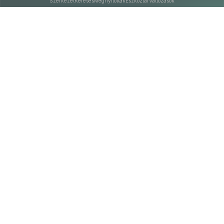
Szerkezet
Keresés
Megnyitottak
Eszköztár
Változások
Kapcsolat
Felhasználási feltételek
PDF
Akadálymentesítési nyilatkozat
Adatkezelési tájékoztató
©
A Nemzeti Jogszabálytárban elérhető szövegek