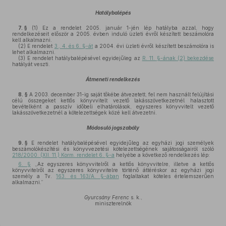
Hatálybalépés
7. §
(1)
Ez a rendelet 2005. január 1-jén lép hatályba azzal, hogy
rendelkezéseit először a 2005. évben induló üzleti évről készített beszámolóra
kell alkalmazni.
(2)
E rendelet
3., 4. és 6. §-át
a 2004. évi üzleti évről készített beszámolóra is
lehet alkalmazni.
(3)
E rendelet hatálybalépésével egyidejűleg az
R. 11. §-ának (2) bekezdése
hatályát veszti.
Átmeneti rendelkezés
8. §
A 2003. december 31-ig saját tőkébe átvezetett, fel nem használt felújítási
célú összegeket kettős könyvvitelt vezető lakásszövetkezetnél halasztott
bevételként a passzív időbeli elhatárolások, egyszeres könyvvitelt vezető
lakásszövetkezetnél a kötelezettségek közé kell átvezetni.
Módosuló jogszabály
9. §
E rendelet hatálybalépésével egyidejűleg az egyházi jogi személyek
beszámolókészítési és könyvvezetési kötelezettségének sajátosságairól szóló
218/2000. (XII. 11.) Korm. rendelet 6. §-a
helyébe a következő rendelkezés lép:
6. §
„Az egyszeres könyvvitelről a kettős könyvvitelre, illetve a kettős
könyvvitelről az egyszeres könyvvitelre történő áttéréskor az egyházi jogi
személy a Tv.
163. és 163/A. §-ában
foglaltakat köteles értelemszerűen
alkalmazni.”
Gyurcsány Ferenc
s. k.,
miniszterelnök