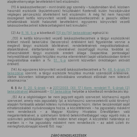
alaptevékenysége bevételeként kell elszámolni.
(11) A lakásszövetkezet – mint önálló jogi személy – tulajdonában lévő, közösen
használt eszközök (épületrészek) felújításáért fizetendő külön hozzájárulást
végleges pénzeszköz átvételként kell elszámolni. A még fel nem használt
összegeket kettős könyvvitelt vezető lakásszövetkezetnél a passzív időbeli
elhatárolások között halasztott bevételként, egyszeres könyvvitelt vezető
lakásszövetkezetnél kötelezettségként kell kimutatni.”
(2)
Az
R. 16. §-a
a következő
(13) és (14) bekezdéssel
egészül ki:
„(13) A kettős könyvvitelt vezető lakásszövetkezetnek a tárgyi eszközöknél
értéket növelő bekerülési (beszerzési) értékként kell figyelembe vennie a
meglevő tárgyi eszközök bővítésével, rendeltetésének megváltoztatásával,
átalakításával, élettartamának növelésével összefüggő munka, továbbá az
elhasználódott tárgyi eszközök eredeti állaga (kapacitása, pontossága)
helyreállítását szolgáló felújítási munka ellenértékét (saját vállalkozásban történt
megvalósítása esetén a Tv.
51. §-a
szerinti közvetlen önköltségen aktivált
értékét).
(14) Az egyszeres könyvvitelt vezető lakásszövetkezetnek a Tv.
48. §-ának (1)
bekezdése
szerinti, a tárgyi eszközök felújítási munkái számlázott értékének,
illetve közvetlen költségeinek aktiválására vonatkozó előírását nem kötelező
alkalmaznia.”
6. §
Az
R. 20. §-ának
– a
237/2003. (XII. 17.) Korm. rendelet 11. §-ának (2)
bekezdésével
átszámozott –
(5) bekezdése
helyébe a következő rendelkezés lép:
„(5) Az a cégbíróságon be nem jegyzett egyéb szervezet, közhasznú egyéb
szervezet, amely más jogszabály (pl. a közhasznú szervezetekről szóló törvény)
alapján fontosabb adatait köteles nyilvánosságra hozni, illetve beszámolóját saját
elhatározásából nyilvánosságra hozza, a közzétételnek – ha jogszabály másként
nem rendelkezik – a Magyar Közlöny Hivatalos Értesítőjében való
megjelentetésével, a székhelyén történő betekinthetőséggel vagy egyéb más, a
számviteli politikájában rögzített módon tehet eleget. A közzététel határideje ez
esetben is – ha jogszabály másként nem rendelkezik – az adott üzleti év
mérlegfordulónapját követő 150. nap.”
ZÁRÓ RENDELKEZÉSEK