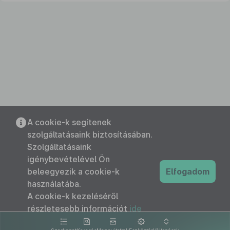
A cookie-k segítenek
szolgáltatásaink biztosításában.
Szolgáltatásaink
igénybevételével Ön
beleegyezik a cookie-k
Elfogadom
használatába.
A cookie-k kezeléséről
részletesebb információt
ide
kattintva olvashat.