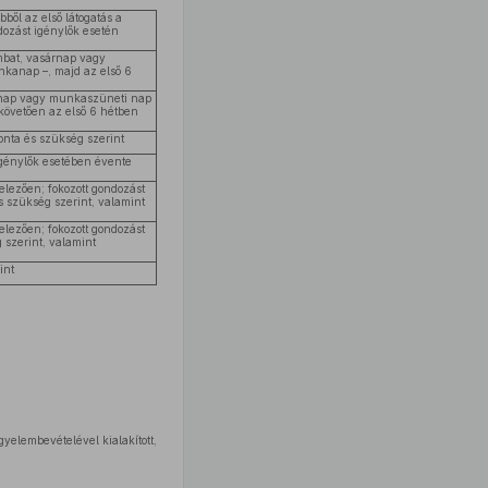
bből az első látogatás a
dozást igénylők esetén
ombat, vasárnap vagy
kanap –, majd az első 6
árnap vagy munkaszüneti nap
követően az első 6 hétben
onta és szükség szerint
igénylők esetében évente
elezően; fokozott gondozást
 szükség szerint, valamint
elezően; fokozott gondozást
 szerint, valamint
int
yelembevételével kialakított,