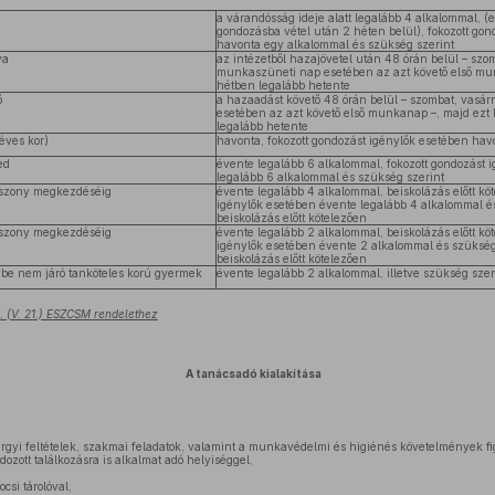
a várandósság ideje alatt legalább 4 alkalommal, (e
gondozásba vétel után 2 héten belül), fokozott gon
havonta egy alkalommal és szükség szerint
ya
az intézetből hazajövetel után 48 órán belül – sz
munkaszüneti nap esetében az azt követő első mun
hétben legalább hetente
ő
a hazaadást követő 48 órán belül – szombat, vas
esetében az azt követő első munkanap –, majd ezt 
legalább hetente
éves kor)
havonta, fokozott gondozást igénylők esetében hav
ed
évente legalább 6 alkalommal, fokozott gondozást 
legalább 6 alkalommal és szükség szerint
gviszony megkezdéséig
évente legalább 4 alkalommal, beiskolázás előtt köt
igénylők esetében évente legalább 4 alkalommal és
beiskolázás előtt kötelezően
gviszony megkezdéséig
évente legalább 2 alkalommal, beiskolázás előtt köt
igénylők esetében évente 2 alkalommal és szükség
beiskolázás előtt kötelezően
ybe nem járó tanköteles korú gyermek
évente legalább 2 alkalommal, illetve szükség szer
. (V. 21.) ESZCSM rendelethez
A tanácsadó kialakítása
árgyi feltételek, szakmai feladatok, valamint a munkavédelmi és higiénés követelmények fig
zott találkozásra is alkalmat adó helyiséggel,
si tárolóval,