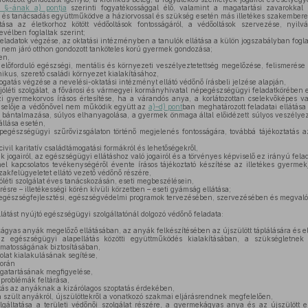
. §-ának a) pontja
szerinti fogyatékossággal élő, valamint a magatartási zavarokka
s és tanácsadás együttműködve a háziorvossal és szükség esetén más illetékes szakembere
ása az életkorhoz kötött védőoltások fontosságáról, a védőoltások szervezése, nyilvá
vélben foglaltak szerint;
ladatok végzése, az oktatási intézményben a tanulók ellátása a külön jogszabályban foglal
nem járó otthon gondozott tanköteles korú gyermek gondozása;
en,
előforduló egészségi, mentális és környezeti veszélyeztetettség megelőzése, felismerése
ikus, szerető családi környezet kialakításához,
togatás végzése a nevelési-oktatási intézményt ellátó védőnő írásbeli jelzése alapján,
óléti szolgálat, a fővárosi és vármegyei kormányhivatal népegészségügyi feladatkörében eljá
zi gyermekorvos írásos értesítése, ha a várandós anya, a korlátozottan cselekvőképes v
iselője a védőnővel nem működik együtt az
a)–d) pont
ban meghatározott feladatai ellátása s
ntalmazása, súlyos elhanyagolása, a gyermek önmaga által előidézett súlyos veszélye
állása esetén,
pegészségügyi szűrővizsgálaton történő megjelenés fontosságára, továbbá tájékoztatás
civil karitatív családtámogatási formákról és lehetőségekről,
 jogairól, az egészségügyi ellátáshoz való jogairól és a törvényes képviselő ez irányú felada
kapcsolatos tevékenységéről évente írásos tájékoztató készítése az illetékes gyermekjó
kfelügyeletet ellátó vezető védőnő részére,
léti szolgálat éves tanácskozásán, eseti megbeszélésein,
ésre – illetékességi körén kívüli körzetben – eseti gyámság ellátása;
egészségfejlesztési, egészségvédelmi programok tervezésében, szervezésében és megvalós
átást nyújtó egészségügyi szolgáltatónál dolgozó védőnő feladata:
gyas anyák megelőző ellátásában, az anyák felkészítésében az újszülött táplálására és el
 egészségügyi alapellátás közötti együttműködés kialakításában, a szükségletnek
amatosságának biztosításában,
at kialakulásának segítése,
során
agatartásának megfigyelése,
 problémák feltárása,
tás az anyáknak a kizárólagos szoptatás érdekében,
 szült anyákról, újszülöttekről a vonatkozó szakmai eljárásrendnek megfelelően,
gáltatása a területi védőnői szolgálat részére, a gyermekágyas anya és az újszülött el