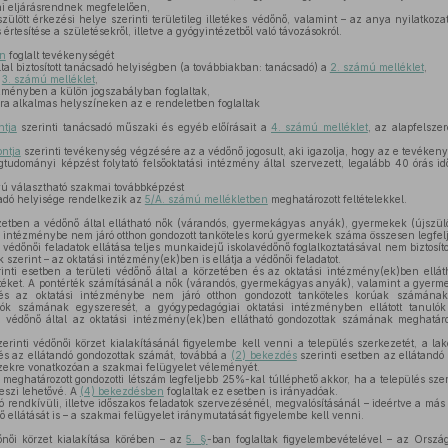
ai eljárásrendnek megfelelően,
zülött érkezési helye szerinti területileg illetékes védőnő, valamint – az anya nyilatkoza
rtesítése a születésekről, illetve a gyógyintézetből való távozásokról.
an
foglalt tevékenységét
ltal biztosított tanácsadó helyiségben (a továbbiakban: tanácsadó) a
2. számú melléklet
,
a
3. számú melléklet
,
zményben a külön jogszabályban foglaltak,
ra alkalmas helyszíneken az e rendeletben foglaltak
ntja
szerinti tanácsadó műszaki és egyéb előírásait a
4. számú melléklet
, az alapfelsze
ontja
szerinti tevékenység végzésére az a védőnő jogosult, aki igazolja, hogy az e tevékenys
tudományi képzést folytató felsőoktatási intézmény által szervezett, legalább 40 órás i
ú választható szakmai továbbképzést
sadó helyisége rendelkezik az
5/A. számú mellékletben
meghatározott feltételekkel.
etben a védőnő által ellátható nők (várandós, gyermekágyas anyák), gyermekek (újszülött
 intézménybe nem járó otthon gondozott tanköteles korú gyermekek száma összesen legfelj
édőnői feladatok ellátása teljes munkaidejű iskolavédőnő foglalkoztatásával nem biztosítot
k szerint – az oktatási intézmény(ek)ben is ellátja a védőnői feladatot.
inti esetben a területi védőnő által a körzetében és az oktatási intézmény(ek)ben ell
éket. A pontérték számításánál a nők (várandós, gyermekágyas anyák), valamint a gyermeke
és az oktatási intézménybe nem járó otthon gondozott tanköteles korúak számának 
lók számának egyszeresét, a gyógypedagógiai oktatási intézményben ellátott tanuló
ti védőnő által az oktatási intézmény(ek)ben ellátható gondozottak számának meghatá
erinti védőnői körzet kialakításánál figyelembe kell venni a település szerkezetét, a lak
t és az ellátandó gondozottak számát, továbbá a
(2) bekezdés
szerinti esetben az ellátandó
ezekre vonatkozóan a szakmai felügyelet véleményét.
meghatározott gondozotti létszám legfeljebb 25%-kal túlléphető akkor, ha a település sze
teszi lehetővé. A
(4) bekezdésben
foglaltak ez esetben is irányadóak.
 rendkívüli, illetve időszakos feladatok szervezésénél, megvalósításánál – ideértve a más te
nő ellátását is – a szakmai felügyelet iránymutatását figyelembe kell venni.
őnői körzet kialakítása körében – az
5. §
-ban foglaltak figyelembevételével – az Orszá