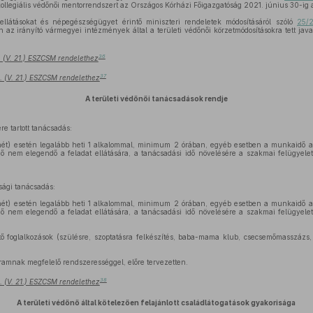
kollegiális védőnői mentorrendszert az Országos Kórházi Főigazgatóság 2021. június 30-ig al
llátásokat és népegészségügyet érintő miniszteri rendeletek módosításáról szóló
25/2
az irányító vármegyei intézmények által a területi védőnői körzetmódosításokra tett jav
36
. (V. 21.) ESZCSM rendelethez
37
. (V. 21.) ESZCSM rendelethez
A területi védőnői tanácsadások rendje
e tartott tanácsadás:
hét) esetén legalább heti 1 alkalommal, minimum 2 órában, egyéb esetben a munkaidő 
dő nem elegendő a feladat ellátására, a tanácsadási idő növelésére a szakmai felügyele
sági tanácsadás:
hét) esetén legalább heti 1 alkalommal, minimum 2 órában, egyéb esetben a munkaidő 
dő nem elegendő a feladat ellátására, a tanácsadási idő növelésére a szakmai felügyele
tő foglalkozások (szülésre, szoptatásra felkészítés, baba-mama klub, csecsemőmasszázs, 
gramnak megfelelő rendszerességgel, előre tervezetten.
38
. (V. 21.) ESZCSM rendelethez
A területi védőnő által kötelezően felajánlott családlátogatások gyakorisága