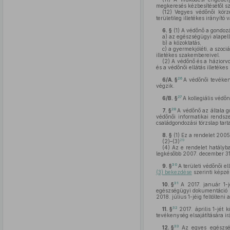
megkeresés kézbesítésétől sz
(12)
Vegyes védőnői körzet
területileg illetékes irányít
6. §
(1)
A védőnő a gondozás
a)
az egészségügyi alapellá
b)
a közoktatás,
c)
a gyermekjóléti, a szoci
illetékes szakembereivel.
(2)
A védőnő és a háziorvo
és a védőnői ellátás illetékes
26
6/A. §
A védőnői tevékeny
végzik.
27
6/B. §
A kollegiális véd
28
7. §
A védőnő az általa g
védőnői informatikai rendsz
családgondozási törzslap tar
8. §
(1)
Ez a rendelet 2005.
29
(2)–(3)
(4)
Az e rendelet hatályba
legkésőbb 2007. december 31
30
9. §
A területi védőnői e
(3) bekezdése
szerinti képzé
31
10. §
A 2017. január 1-
egészségügyi dokumentáció ré
2018. július 1-jéig feltölte
32
11. §
2017. április 1-jét
tevékenység elsajátítására ir
33
12. §
Az egyes egészség