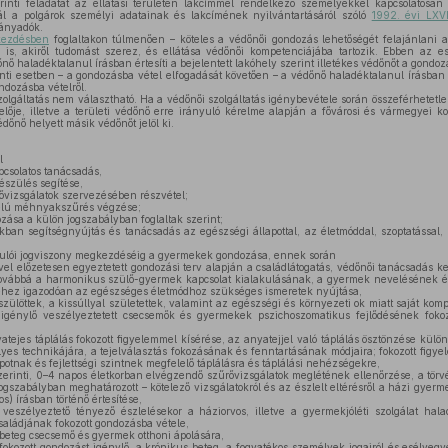
inti feladatát az ellátási területén lakcímmel rendelkező személyekkel kapcsolatosan 
ál a polgárok személyi adatainak és lakcímének nyilvántartásáról szóló
1992. évi LXVI
rányadók.
kezdésben
foglaltakon túlmenően – köteles a védőnői gondozás lehetőségét felajánlani a
is, akiről tudomást szerez, és ellátása védőnői kompetenciájába tartozik. Ebben az 
nő haladéktalanul írásban értesíti a bejelentett lakóhely szerint illetékes védőnőt a gondozá
nti esetben – a gondozásba vétel elfogadását követően – a védőnő haladéktalanul írásban ér
ondozásba vételről.
olgáltatás nem választható. Ha a védőnői szolgáltatás igénybevétele során összeférhetetle
ője, illetve a területi védőnő erre irányuló kérelme alapján a fővárosi és vármegyei ko
védőnő helyett másik védőnőt jelöl ki.
l
pcsolatos tanácsadás,
észülés segítése,
rővizsgálatok szervezésében részvétel;
élú méhnyakszűrés végzése;
ása a külön jogszabályban foglaltak szerint;
an segítségnyújtás és tanácsadás az egészségi állapottal, az életmóddal, szoptatással, 
tanulói jogviszony megkezdéséig a gyermekek gondozása, ennek során
el előzetesen egyeztetett gondozási terv alapján a családlátogatás, védőnői tanácsadás ke
továbbá a harmonikus szülő-gyermek kapcsolat kialakulásának, a gyermek nevelésének és 
éhez igazodóan az egészséges életmódhoz szükséges ismeretek nyújtása,
szülöttek, a kissúllyal születettek, valamint az egészségi és környezeti ok miatt saját ko
 igénylő veszélyeztetett csecsemők és gyermekek pszichoszomatikus fejlődésének fokoz
atejes táplálás fokozott figyelemmel kísérése, az anyatejjel való táplálás ösztönzése kül
lyes technikájára, a tejelválasztás fokozásának és fenntartásának módjaira; fokozott fig
potnak és fejlettségi szintnek megfelelő táplálásra és táplálási nehézségekre,
erinti, 0–4 napos életkorban elvégzendő szűrővizsgálatok meglétének ellenőrzése, a törv
jogszabályban meghatározott – kötelező vizsgálatokról és az észlelt eltérésről a házi gyerme
s) írásban történő értesítése,
eszélyeztető tényező észlelésekor a háziorvos, illetve a gyermekjóléti szolgálat halad
saládjának fokozott gondozásba vétele,
 beteg csecsemő és gyermek otthoni ápolására,
okozott gondozást igénylő, a krónikus beteg, a fogyatékos személyek jogairól és esélyegye