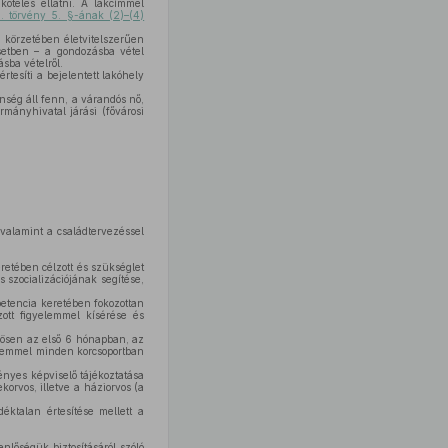
köteles ellátni. A lakcímmel
. törvény 5. §-ának (2)–(4)
 körzetében életvitelszerűen
esetben – a gondozásba vétel
sba vételről.
tesíti a bejelentett lakóhely
nség áll fenn, a várandós nő,
rmányhivatal járási (fővárosi
valamint a családtervezéssel
retében célzott és szükséglet
szocializációjának segítése,
mpetencia keretében fokozottan
ott figyelemmel kísérése és
önösen az első 6 hónapban, az
yelemmel minden korcsoportban
ényes képviselő tájékoztatása
korvos, illetve a háziorvos (a
éktalan értesítése mellett a
nlőségük biztosításáról szóló