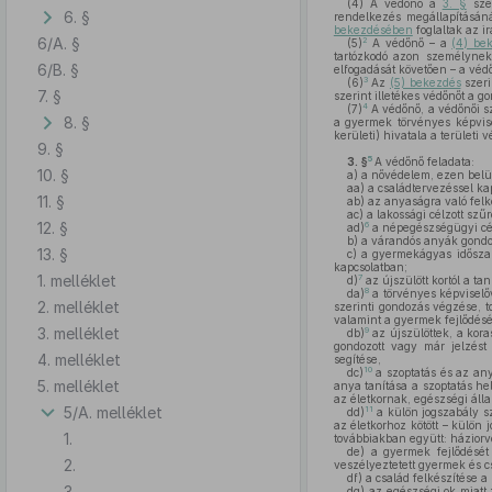
(4)
A védőnő a
3. §
szer
6. §
rendelkezés megállapításán
bekezdésében
foglaltak az i
6/A. §
2
(5)
A védőnő – a
(4) be
tartózkodó azon személynek 
6/B. §
elfogadását követően – a védő
3
(6)
Az
(5) bekezdés
szeri
7. §
szerint illetékes védőnőt a g
4
(7)
A védőnő, a védőnői sz
8. §
a gyermek törvényes képvisel
kerületi) hivatala a területi 
9. §
5
3. §
A védőnő feladata:
10. §
a)
a nővédelem, ezen belü
aa)
a családtervezéssel ka
11. §
ab)
az anyaságra való felk
ac)
a lakossági célzott szű
12. §
6
ad)
a népegészségügyi c
b)
a várandós anyák gondoz
13. §
c)
a gyermekágyas időszakb
kapcsolatban;
1. melléklet
7
d)
az újszülött kortól a 
8
da)
a törvényes képviselőv
2. melléklet
szerinti gondozás végzése, 
valamint a gyermek fejlődés
3. melléklet
9
db)
az újszülöttek, a kora
gondozott vagy már jelzést
4. melléklet
segítése,
10
dc)
a szoptatás és az any
5. melléklet
anya tanítása a szoptatás he
az életkornak, egészségi álla
5/A. melléklet
11
dd)
a külön jogszabály sz
az életkorhoz kötött – külön 
1.
továbbiakban együtt: háziorvo
de)
a gyermek fejlődését v
2.
veszélyeztetett gyermek és c
df)
a család felkészítése a
3.
dg)
az egészségi ok miatt f