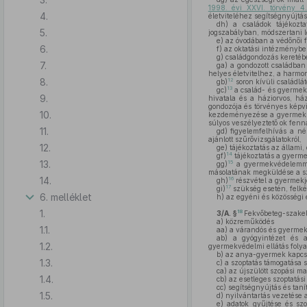
1998. évi XXVI. törvény 4
4.
életviteléhez segítségnyújtá
dh)
a családok tájékoztat
5.
jogszabályban, módszertani le
e)
az óvodában a védőnői fe
6.
f)
az oktatási intézménybe 
g)
családgondozás keretéb
7.
ga)
a gondozott családban 
helyes életvitelhez, a harmon
8.
12
gb)
soron kívüli családlá
13
gc)
a család- és gyermekj
9.
hivatala és a háziorvos, há
gondozója és törvényes képv
10.
kezdeményezése a gyermek bá
súlyos veszélyeztető ok fenn
11.
gd)
figyelemfelhívás a né
ajánlott szűrővizsgálatokról,
12.
ge)
tájékoztatás az állami, 
14
gf)
tájékoztatás a gyermek
13.
15
gg)
a gyermekvédelemmel 
másolatának megküldése a sza
14.
16
gh)
részvétel a gyermekjó
17
gi)
szükség esetén, felkér
6. melléklet
h)
az egyéni és közösségi 
1.
18
3/A. §
Fekvőbeteg-szakell
a)
közreműködés
1.1.
aa)
a várandós és gyermeká
ab)
a gyógyintézet és az
1.2.
gyermekvédelmi ellátás foly
b)
az anya-gyermek kapcsol
1.3.
c)
a szoptatás támogatása 
ca)
az újszülött szopási m
1.4.
cb)
az esetleges szoptatási
cc)
segítségnyújtás és taní
1.5.
d)
nyilvántartás vezetése a
e)
adatok gyűjtése és szol