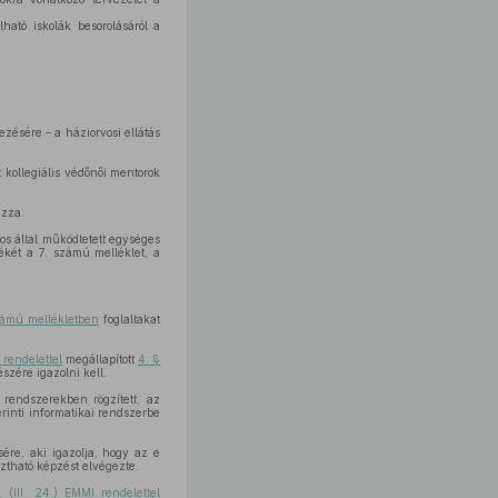
ható iskolák besorolásáról a
ésére – a háziorvosi ellátás
 kollegiális védőnői mentorok
azza.
vos által működtetett egységes
ékét a 7. számú melléklet, a
zámú mellékletben
foglaltakat
 rendelettel
megállapított
4. §
szére igazolni kell.
 rendszerekben rögzített, az
rinti informatikai rendszerbe
ére, aki igazolja, hogy az e
sztható képzést elvégezte.
. (III. 24.) EMMI rendelettel