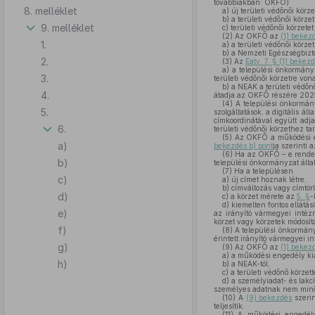
továbbiakban: OKFŐ)
8. melléklet
a)
új területi védőnői körze
b)
a területi védőnői körzet
9. melléklet
c)
területi védőnői körzete
(2)
Az OKFŐ az
(1) bekez
1.
a)
a területi védőnői körze
b)
a Nemzeti Egészségbizto
2.
(3)
Az
Eatv. 7. § (1) bekez
a)
a települési önkormányz
3.
területi védőnői körzetre von
b)
a NEAK a területi védőnő
4.
átadja az OKFŐ részére 2025.
(4)
A települési önkormá
5.
szolgáltatások, a digitális á
címkoordinátával együtt adja
6.
területi védőnői körzethez tar
(5)
Az OKFŐ a működési en
a)
bekezdés b) pont
ja szerinti 
(6)
Ha az OKFŐ – e rendelet
b)
települési önkormányzat által
(7)
Ha a településen
c)
a)
új címet hoznak létre,
b)
címváltozás vagy címtörl
d)
c)
a körzet mérete az
5. §
-
d)
kiemelten fontos ellátási
e)
az irányító vármegyei int
körzet vagy körzetek módosítá
f)
(8)
A települési önkormán
érintett irányító vármegyei i
g)
(9)
Az OKFŐ az
(1) bekez
a)
a működési engedély kia
h)
b)
a NEAK-tól,
c)
a területi védőnő körzett
d)
a személyiadat- és lakcí
személyes adatnak nem minős
(10)
A
(9) bekezdés
szerin
teljesítik.
(11)
A működési engedély 