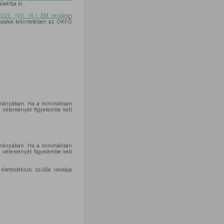
akítja ki.
025. (VII. 16.) BM rendelet
aslatok tekintetében az OKFŐ
arányában. Ha a minimálisan
t véleményét figyelembe kell
arányában. Ha a minimálisan
t véleményét figyelembe kell
életmódklub, szülők iskolája