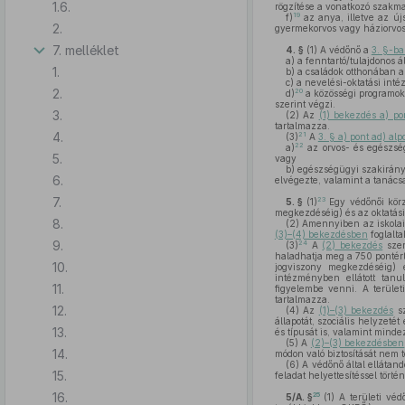
1.6.
rögzítése a vonatkozó szakm
19
f)
az anya, illetve az újs
2.
gyermekorvos vagy háziorvos é
7. melléklet
4. §
(1)
A védőnő a
3. §-b
a)
a fenntartó/tulajdonos á
1.
b)
a családok otthonában 
c)
a nevelési-oktatási inté
2.
20
d)
a közösségi programok
szerint végzi.
3.
(2)
Az
(1) bekezdés a) po
tartalmazza.
4.
21
(3)
A
3. § a) pont ad) alp
22
a)
az orvos- és egészség
5.
vagy
b)
egészségügyi szakirány
6.
elvégezte, valamint a tanác
7.
23
5. §
(1)
Egy védőnői körz
megkezdéséig) és az oktatási
8.
(2)
Amennyiben az iskolai v
(3)–(4) bekezdésben
foglalta
9.
24
(3)
A
(2) bekezdés
szer
haladhatja meg a 750 pontért
10.
jogviszony megkezdéséig) 
intézményben ellátott tanu
11.
figyelembe venni. A terüle
tartalmazza.
12.
(4)
Az
(1)–(3) bekezdés
sz
állapotát, szociális helyzeté
13.
és típusát is, valamint mind
(5)
A
(2)–(3) bekezdésben
14.
módon való biztosítását nem 
(6)
A védőnő által ellátandó
15.
feladat helyettesítéssel törté
16.
25
5/A. §
(1)
A területi véd