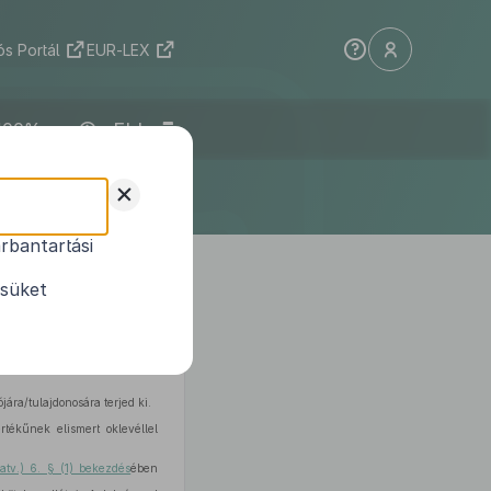
s Portál
EUR-LEX
ELI
+
rbantartási
ésüket
ó
1997. évi CLIV. törvény (a
 a)–c) pontja vonatkozásában
jára/tulajdonosára terjed ki.
rtékűnek elismert oklevéllel
atv.) 6. § (1) bekezdés
ében