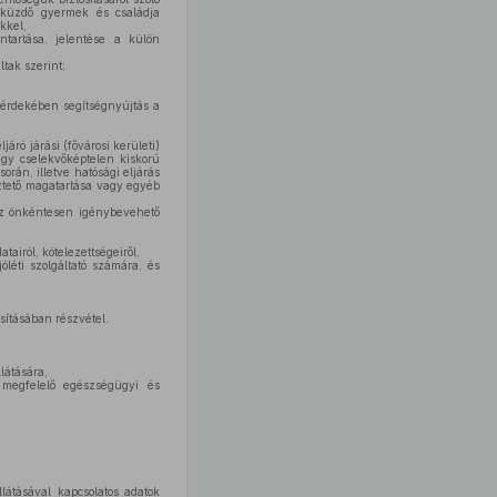
l küzdő gyermek és családja
kkel,
ntartása, jelentése a külön
tak szerint;
 érdekében segítségnyújtás a
ró járási (fővárosi kerületi)
agy cselekvőképtelen kiskorú
orán, illetve hatósági eljárás
ztető magatartása vagy egyéb
 az önkéntesen igénybevehető
tairól, kötelezettségeiről,
léti szolgáltató számára, és
ításában részvétel.
látására,
 megfelelő egészségügyi és
látásával kapcsolatos adatok