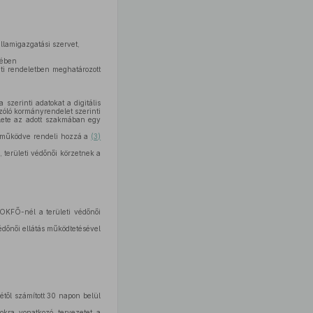
llamigazgatási szervet,
kében
ti rendeletben meghatározott
ja szerinti adatokat a digitális
szóló kormányrendelet szerinti
rülete az adott szakmában egy
tműködve rendeli hozzá a
(3)
 területi védőnői körzetnek a
OKFŐ-nél a területi védőnői
védőnői ellátás működtetésével
étől számított 30 napon belül
okra vonatkozó tervezetet a