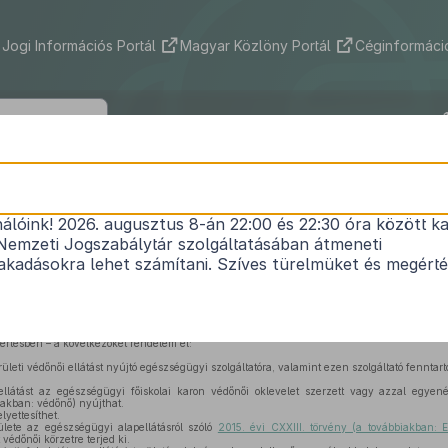
Jogi Információs Portál
Magyar Közlöny Portál
Céginformáció
49/2004. (V. 21.) ESZCSM rendelet
nálóink! 2026. augusztus 8-án 22:00 és 22:30 óra között ka
a területi védőnői ellátásról
Nemzeti Jogszabálytár szolgáltatásában átmeneti
Hatályos: 2025. 09. 01. –
kadásokra lehet számítani. Szíves türelmüket és megért
ól szóló
1990. évi LXV. törvény 97. §-ának b) pontjában
és az egészségügyről szól
-a (2) bekezdésének f) pontjában
foglalt felhatalmazás alapján – a 8. § (2) bekezdésének
tértésben – a következőket rendelem el:
ületi védőnői ellátást nyújtó egészségügyi szolgáltatóra, valamint ezen szolgáltató fenntartó
llátást az egészségügyi főiskolai karon védőnői oklevelet szerzett vagy azzal egyené
iakban: védőnő) nyújthat.
yettesíthet.
ülete az egészségügyi alapellátásról szóló
2015. évi CXXIII. törvény (a továbbiakban: E
 védőnői körzetre terjed ki.