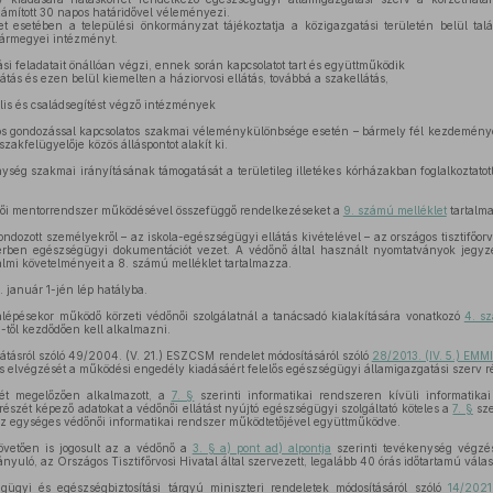
ámított 30 napos határidővel véleményezi.
 esetében a települési önkormányzat tájékoztatja a közigazgatási területén belül talál
ó vármegyei intézményt.
i feladatait önállóan végzi, ennek során kapcsolatot tart és együttműködik
tás és ezen belül kiemelten a háziorvosi ellátás, továbbá a szakellátás,
ális és családsegítést végző intézmények
s gondozással kapcsolatos szakmai véleménykülönbsége esetén – bármely fél kezdeményez
 szakfelügyelője közös álláspontot alakít ki.
ség szakmai irányításának támogatását a területileg illetékes kórházakban foglalkoztatott
őnői mentorrendszer működésével összefüggő rendelkezéseket a
9. számú melléklet
tartalm
ondozott személyekről – az iskola-egészségügyi ellátás kivételével – az országos tisztifőor
erben egészségügyi dokumentációt vezet. A védőnő által használt nyomtatványok jegyz
talmi követelményeit a 8. számú melléklet tartalmazza.
 január 1-jén lép hatályba.
lépésekor működő körzeti védőnői szolgálatnál a tanácsadó kialakítására vonatkozó
4. s
-től kezdődően kell alkalmazni.
llátásról szóló 49/2004. (V. 21.) ESZCSM rendelet módosításáról szóló
28/2013. (IV. 5.) EMMI
s elvégzését a működési engedély kiadásáért felelős egészségügyi államigazgatási szerv ré
jét megelőzően alkalmazott, a
7. §
szerinti informatikai rendszeren kívüli informatikai
szét képező adatokat a védőnői ellátást nyújtó egészségügyi szolgáltató köteles a
7. §
sze
ni az egységes védőnői informatikai rendszer működtetőjével együttműködve.
 követően is jogosult az a védőnő a
3. § a) pont ad) alpontja
szerinti tevékenység végzés
ányuló, az Országos Tisztifőrvosi Hivatal által szervezett, legalább 40 órás időtartamú vála
ügyi és egészségbiztosítási tárgyú miniszteri rendeletek módosításáról szóló
14/2021