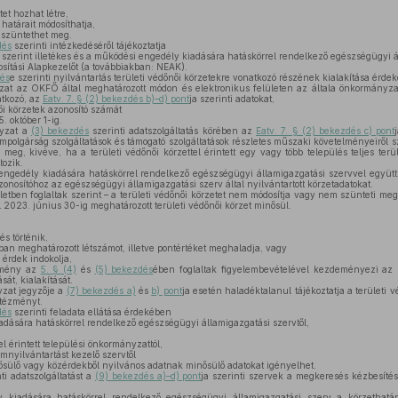
tet hozhat létre,
 határait módosíthatja,
t szüntethet meg.
dés
szerinti intézkedéséről tájékoztatja
t szerint illetékes és a működési engedély kiadására hatáskörrel rendelkező egészségügyi á
sítási Alapkezelőt (a továbbiakban: NEAK).
dés
e szerinti nyilvántartás területi védőnői körzetekre vonatkozó részének kialakítása érde
at az OKFŐ által meghatározott módon és elektronikus felületen az általa önkormányza
atkozó, az
Eatv. 7. § (2) bekezdés b)–d) pont
ja szerinti adatokat,
i körzetek azonosító számát
 október 1-ig.
nyzat a
(3) bekezdés
szerinti adatszolgáltatás körében az
Eatv. 7. § (2) bekezdés c) pont
llampolgárság szolgáltatások és támogató szolgáltatások részletes műszaki követelményeiről 
 meg, kivéve, ha a területi védőnői körzettel érintett egy vagy több település teljes te
tozik.
gedély kiadására hatáskörrel rendelkező egészségügyi államigazgatási szervvel együt
azonosítóhoz az egészségügyi államigazgatási szerv által nyilvántartott körzetadatokat.
ben foglaltak szerint – a területi védőnői körzetet nem módosítja vagy nem szünteti meg,
 2023. június 30-ig meghatározott területi védőnői körzet minősül.
és történik,
ban meghatározott létszámot, illetve pontértéket meghaladja, vagy
 érdek indokolja,
ézmény az
5. § (4)
és
(5) bekezdés
ében foglaltak figyelembevételével kezdeményezi az 
sát, kialakítását.
yzat jegyzője a
(7) bekezdés a)
és
b) pont
ja esetén haladéktalanul tájékoztatja a területi 
ntézményt.
dés
szerinti feladata ellátása érdekében
dására hatáskörrel rendelkező egészségügyi államigazgatási szervtől,
el érintett települési önkormányzattól,
mnyilvántartást kezelő szervtől
ülő vagy közérdekből nyilvános adatnak minősülő adatokat igényelhet.
ti adatszolgáltatást a
(9) bekezdés a)–d) pont
ja szerinti szervek a megkeresés kézbesítés
kiadására hatáskörrel rendelkező egészségügyi államigazgatási szerv a körzethatár