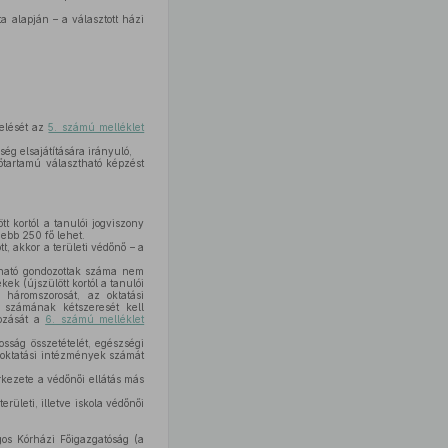
ta alapján – a választott házi
relését az
5. számú melléklet
ég elsajátítására irányuló,
dőtartamú választható képzést
 kortól a tanulói jogviszony
ebb 250 fő lehet.
t, akkor a területi védőnő – a
átható gondozottak száma nem
k (újszülött kortól a tanulói
háromszorosát, az oktatási
k számának kétszeresét kell
rozását a
6. számú melléklet
osság összetételét, egészségi
 oktatási intézmények számát
rkezete a védőnői ellátás más
rületi, illetve iskola védőnői
gos Kórházi Főigazgatóság (a