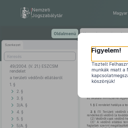
Nemzeti
Magyar 
Jogszabálytár
Ugrás
Oldalmenü
a
tartalomra
Szerkezet
Figyelem!
Tisztelt Felhasz
49/2004. (V. 21.) ESZCSM
munkák miatt a 
rendelet
kapcsolatmegsza
a területi védőnői ellátásról
köszönjük!
1. §
2. §
A helyi önkormányzatokr
továbbiakban: Eütv.) 247. §
3. §
az oktatási miniszterrel egye
3/A. §
1. §
E rendelet hatálya a ter
4. §
2. §
(1)
Területi védőnői e
rendelkező védőnő (a tovább
5. §
(2)
Védőnőt csak védőnő hel
1
(3)
A védőnő ellátási ter
5/A. §
foglaltak szerint megállapított