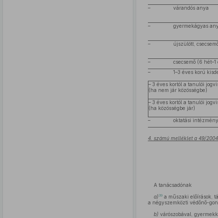
–
várandós anya
–
gyermekágyas an
–
újszülött, csecsem
–
csecsemő (6 hét–1 
–
1–3 éves korú kisd
– 3 éves kortól a tanulói jo
(ha nem jár közösségbe)
– 3 éves kortól a tanulói jo
(ha közösségbe jár)
–
oktatási intézmén
4. számú melléklet a 49/2004
A tanácsadónak
39
a)
a műszaki előírások, t
a négyszemközti védőnő-gondo
b)
várószobával, gyermekkoc