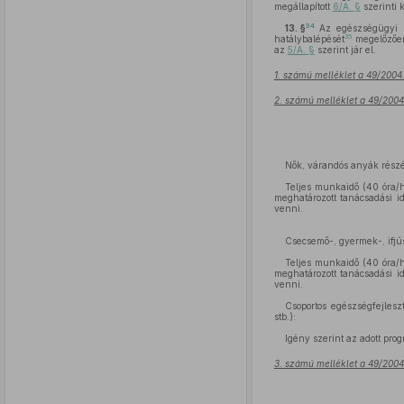
megállapított
6/A. §
szerinti 
34
13. §
Az egészségügyi e
35
hatálybalépését
megelőzően 
az
5/A. §
szerint jár el.
1. számú melléklet a 49/2004
2. számú melléklet a 49/2004
Nők, várandós anyák részér
Teljes munkaidő (40 óra/
meghatározott tanácsadási i
venni.
Csecsemő-, gyermek-, ifjú
Teljes munkaidő (40 óra/
meghatározott tanácsadási i
venni.
Csoportos egészségfejlesz
stb.):
Igény szerint az adott pro
3. számú melléklet a 49/2004