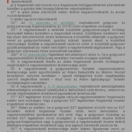
bejelentéséről;
g)
a forgalomból való kivonás és a forgalmazás felfüggesztésének elrendelését
követően a gyártási tétel összegyűjtésének végrehajtásáról;
50
h)
a selejt általa ellenőrzött módon történő megsemmisítéséről és annak
nyilvántartásáról;
i)
raktári ügyrend elkészítéséről.
51
(2)
Az
(1) bekezdés e) pontjában
meghatározott gyógyszer és
gyógyszeranyag forgalmazásához az OGYÉI külön engedélye szükséges.
52
(3)
A nagykereskedő a raktárból kiszállított gyógyszeranyagról minőségi
bizonylatot köteles biztosítani a megrendelő részére. Szállításkor mellékelni kell
egy olyan dokumentumot, amely tartalmazza a kiszállítás időpontját, a gyógyszer
nevét és gyógyszerformáját, gyártási számát, lejárati idejét, a kiszállított
mennyiséget, továbbá a nagykereskedő nevét és címét. A kiszállított gyógyszer
gyűjtőcsomagolását oly módon kell ellátni a nagykereskedő cégjelzésével, hogy a
gyógyszer származási helye azonosítható maradjon.
53
(3a)
A
(3) bekezdésben
foglaltakat kell alkalmazni akkor is, ha a gyógyszert
nagykereskedelmi tevékenység keretében harmadik országba szállítják.
(4)
A nagykereskedő felelős az általa forgalmazott termék minőségének
megőrzéséért a nagykereskedelmi tevékenysége során.
(5)
A nagykereskedő a gyógyszerekkel folytatott nagykereskedelmi
tevékenysége során együttműködik az Állami Katasztrófa és Védelmi Készlet
kezelőjével, melynek keretében – igazolt költségeinek külön megállapodás
szerinti megtérítése mellett – részt vesz az Állami Egészségügyi Tartalék
minőségmegóvó cseréjében.
(6)
A nagykereskedő
2. § (1) bekezdésében
meghatározott adatszolgáltatási
kötelezettségére vonatkozó szabályokat a statisztikáról szóló törvény, valamint az
annak végrehajtásáról rendelkező jogszabályok tartalmazzák.
54
(7)
EGT tagállamon kívüli országba irányuló nagykereskedelmi forgalmazás
esetén nem szükséges, hogy a gyógyszer EGT tagállamban forgalomba hozatali
engedéllyel rendelkezzen.
55
(8)
Abban az esetben, ha a gyógyszer EGT tagállamon kívülről nem az EGT
területén történő forgalomba hozatali céllal kerül behozatalra, a
nagykereskedőnek gondoskodnia kell arról, hogy a gyógyszert kizárólag az
érintett EGT tagállamon kívüli országban a nagykereskedő részére történő
gyógyszerforgalmazásra vagy a gyógyszernek a nagykereskedő részére történő
átadására engedéllyel rendelkező vagy arra jogosult személytől szerezze be.
56
(9)
A nagykereskedő tevékenysége során köteles figyelembe venni az