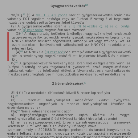
82
Gyógyszerközvetítés
83
20/B. §
(1)
A
GyT 1. § 40. pontja
szerinti gyógyszerközvetítés során csak
valamely EGT tagállam hatósága vagy az Európai Bizottság által forgalomba
hozatalra engedélyezett gyógyszert lehet közvetíteni.
(2)
A gyógyszerközvetítés során a
9. § (1) bekezdés c), e) és g) pontja
,
valamint
(8) bekezdése
megfelelően alkalmazandó.
84
(3)
A Magyarország területén lakóhellyel vagy székhellyel rendelkező
gyógyszerközvetítők legkésőbb tevékenységük megkezdésekor bejelentik az
NNGYK részére nevüket, cégnevüket, lakóhelyüket vagy székhelyüket. Az
ezen adatokban bekövetkezett változásokról az NNGYK-t haladéktalanul
értesíteni kell.
85
(4)
Az NNGYK a
(3) bekezdés
ben szereplő adatokat a gyógyszerközvetítő
által a tevékenység megszüntetéséről tett bejelentést követő 5 év elteltével
törli.
86
(5)
A gyógyszerközvetítő tevékenysége során köteles figyelembe venni az
Európai Bizottság helyes forgalmazási gyakorlatról szóló iránymutatásában
foglaltakat, valamint a felelősségi köröket, a folyamatokat és a kockázatkezelési
intézkedéseket meghatározó minőségbiztosítási rendszerrel kell rendelkeznie.
87
Záró rendelkezések
21. §
(1)
Ez a rendelet a kihirdetését követő 8. napon lép hatályba.
88
(2)
(3)
E rendelet hatálybalépését megelőzően kiadott gyógyszer-
nagykereskedelmi engedélyek a rendelet hatálybalépését követően is
érvényben maradnak.
89
(3a)
Nem alkalmazható szankció azon
a)
népegészségügyi feladatkörben eljáró fővárosi és megyei
kormányhivatallal, valamint járási (fővárosi kerületi) hivatallal, valamint
b)
nem az egészségügyről szóló törvény szerinti egészségügyi intézmények
keretein belül működő, dialízis ellátást nyújtó szolgáltatóval
szemben, amely a 2001/83/EK európai parlamenti és tanácsi irányelvnek az
emberi felhasználásra szánt gyógyszerek külső csomagolásán elhelyezendő
biztonsági elemekre vonatkozó részletes szabályok meghatározása tekintetében