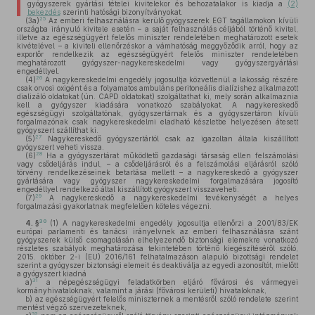
gyógyszerek gyártási tételei kivitelekor és behozatalakor is kiadja a
(2)
bekezdés
szerinti hatósági bizonyítványokat.
25
(3a)
Az emberi felhasználásra kerülő gyógyszerek EGT tagállamokon kívüli
országba irányuló kivitele esetén – a saját felhasználás céljából történő kivitel,
illetve az egészségügyért felelős miniszter rendeletében meghatározott esetek
kivételével – a kiviteli ellenőrzéskor a vámhatóság meggyőződik arról, hogy az
exportőr rendelkezik az egészségügyért felelős miniszter rendeletében
meghatározott gyógyszer-nagykereskedelmi vagy gyógyszergyártási
engedéllyel.
26
(4)
A nagykereskedelmi engedély jogosultja közvetlenül a lakosság részére
csak orvosi oxigént és a folyamatos ambuláns peritoneális dialízishez alkalmazott
dializáló oldatokat (ún. CAPD oldatokat) szolgáltathat ki, mely során alkalmaznia
kell a gyógyszer kiadására vonatkozó szabályokat. A nagykereskedő
egészségügyi szolgáltatónak, gyógyszertárnak és a gyógyszertáron kívüli
forgalmazónak csak nagykereskedelmi eladható készletbe helyezésen átesett
gyógyszert szállíthat ki.
27
(5)
Nagykereskedő gyógyszertártól csak az igazoltan általa kiszállított
gyógyszert veheti vissza.
28
(6)
Ha a gyógyszertárat működtető gazdasági társaság ellen felszámolási
vagy csődeljárás indul, – a csődeljárásról és a felszámolási eljárásról szóló
törvény rendelkezéseinek betartása mellett – a nagykereskedő a gyógyszer
gyártására vagy gyógyszer nagykereskedelmi forgalmazására jogosító
engedéllyel rendelkező által kiszállított gyógyszert visszaveheti.
29
(7)
A nagykereskedő a nagykereskedelmi tevékenységét a helyes
forgalmazási gyakorlatnak megfelelően köteles végezni.
30
4. §
(1)
A nagykereskedelmi engedély jogosultja ellenőrzi a 2001/83/EK
európai parlamenti és tanácsi irányelvnek az emberi felhasználásra szánt
gyógyszerek külső csomagolásán elhelyezendő biztonsági elemekre vonatkozó
részletes szabályok meghatározása tekintetében történő kiegészítéséről szóló,
2015. október 2-i (EU) 2016/161 felhatalmazáson alapuló bizottsági rendelet
szerint a gyógyszer biztonsági elemeit és deaktiválja az egyedi azonosítót, mielőtt
a gyógyszert kiadná
31
a)
a népegészségügyi feladatkörben eljáró fővárosi és vármegyei
kormányhivataloknak, valamint a járási (fővárosi kerületi) hivataloknak,
b)
az egészségügyért felelős miniszternek a mentésről szóló rendelete szerint
mentést végző szervezeteknek,
32