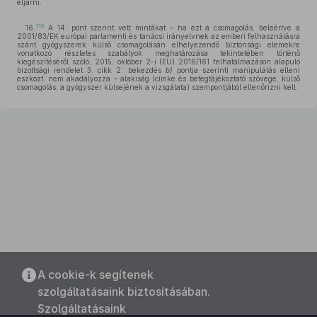
eljárni.
116
16.
A 14. pont szerint vett mintákat – ha ezt a csomagolás, beleértve a
2001/83/EK európai parlamenti és tanácsi irányelvnek az emberi felhasználásra
szánt gyógyszerek külső csomagolásán elhelyezendő biztonsági elemekre
vonatkozó részletes szabályok meghatározása tekintetében történő
kiegészítéséről szóló, 2015. október 2-i (EU) 2016/161 felhatalmazáson alapuló
bizottsági rendelet 3. cikk 2. bekezdés
b)
pontja szerinti manipulálás elleni
eszközt, nem akadályozza – alakiság (címke és betegtájékoztató szövege, külső
csomagolás, a gyógyszer külsejének a vizsgálata) szempontjából ellenőrizni kell.
A cookie-k segítenek
szolgáltatásaink biztosításában.
Szolgáltatásaink