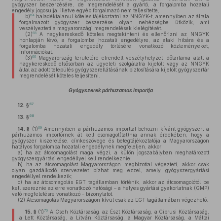
gyógyszer beszerzésére, de megrendelését a gyártó, a forgalomba hozatali
engedély jogosulja, illetve egyéb forgalmazó nem teljesítette,
64
b)
haladéktalanul köteles tájékoztatni az NNGYK-t, amennyiben az általa
forgalmazott gyógyszer beszerzése olyan nehézségbe ütközik, ami
veszélyezteti a magyarországi megrendelések kielégítését.
65
(2)
A nagykereskedő köteles megtekinteni és ellenőrizni az NNGYK
honlapján lévő, a forgalomba hozatali engedélyre, az alaki hibára és a
forgalomba hozatali engedély törlésére vonatkozó közleményeket,
információkat.
66
(3)
Magyarország területére elrendelt veszélyhelyzet időtartama alatt a
nagykereskedő elsősorban az ügyeleti szolgálatra kijelölt vagy az NNGYK
által az adott település gyógyszerellátásának biztosítására kijelölt gyógyszertár
megrendelését köteles teljesíteni.
Gyógyszerek párhuzamos importja
67
12. §
68
13. §
69
14. §
(1)
Amennyiben a párhuzamos importtal behozni kívánt gyógyszert a
párhuzamos importőrnek át kell csomagol(tat)nia annak érdekében, hogy a
gyógyszer kiszerelése, címkeszövege és betegtájékoztatója a Magyarországon
hatályos forgalomba hozatali engedélynek megfeleljen, akkor
a)
ha az átcsomagolást maga végzi, a külön jogszabályban meghatározott
gyógyszergyártási engedéllyel kell rendelkeznie;
b)
ha az átcsomagolást Magyarországon megbízottal végezteti, akkor csak
olyan gazdálkodó szervezetet bízhat meg ezzel, amely gyógyszergyártási
engedéllyel rendelkezik;
c)
ha az átcsomagolás EGT tagállamban történik, akkor az átcsomagolótól be
kell szereznie az erre vonatkozó hatósági – a helyes gyártási gyakorlatnak (GMP)
való megfelelésre vonatkozó – bizonylatot.
(2)
Átcsomagolás Magyarországon kívül csak az EGT tagállamában végezhető.
70
15. §
(1)
A Cseh Köztársaság, az Észt Köztársaság, a Ciprusi Köztársaság,
a Lett Köztársaság, a Litván Köztársaság, a Magyar Köztársaság, a Máltai