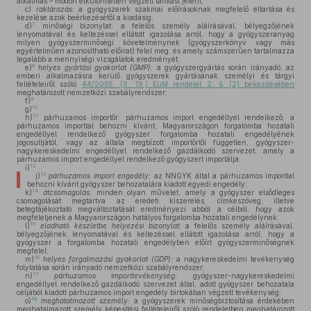
alkalmas – módon elkülönítetten végzett tárolást jelent;
c)
raktározás:
a gyógyszerek szakmai előírásoknak megfelelő eltartása és
kezelése azok beérkezésétől a kiadásig;
7
d)
minőségi bizonylat: a felelős személy aláírásával, bélyegzőjének
lenyomatával és keltezéssel ellátott igazolása arról, hogy a gyógyszeranyag
milyen gyógyszerminőségi követelménynek (gyógyszerkönyv vagy más
egyértelműen azonosítható előirat) felel meg, és amely számszerűen tartalmazza
legalább a mennyiségi vizsgálatok eredményét;
8
e)
helyes gyártási gyakorlat (GMP):
a gyógyszergyártás során irányadó, az
emberi alkalmazásra kerülő gyógyszerek gyártásának személyi és tárgyi
feltételeiről szóló
44/2005. (X. 19.) EüM rendelet 2. § (2) bekezdésében
meghatározott nemzetközi szabályrendszer;
9
f)
10
g)
11
h)
párhuzamos importőr: párhuzamos import engedéllyel rendelkező, a
párhuzamos importtal behozni kívánt, Magyarországon forgalomba hozatali
engedéllyel rendelkező gyógyszer forgalomba hozatali engedélyének
jogosultjától, vagy az általa megbízott importőrtől független, gyógyszer-
nagykereskedelmi engedéllyel rendelkező gazdálkodó szervezet, amely a
párhuzamos import engedéllyel rendelkező gyógyszert importálja;
12
i)
13
j)
párhuzamos import engedély:
az NNGYK által a párhuzamos importtal
behozni kívánt gyógyszer behozatalára kiadott egyedi engedély;
14
k)
átcsomagolás:
minden olyan művelet, amely a gyógyszer elsődleges
csomagolását megtartva az eredeti kiszerelés, címkeszöveg, illetve
betegtájékoztató megváltoztatását eredményezi abból a célból, hogy azok
megfeleljenek a Magyarországon hatályos forgalomba hozatali engedélynek;
15
l)
eladható készletbe helyezési bizonylat:
a felelős személy aláírásával,
bélyegzőjének lenyomatával és keltezéssel ellátott igazolása arról, hogy a
gyógyszer a forgalomba hozatali engedélyben előírt gyógyszerminőségnek
megfelel;
16
m)
helyes forgalmazási gyakorlat (GDP):
a nagykereskedelmi tevékenység
folytatása során irányadó nemzetközi szabályrendszer;
17
n)
párhuzamos importtevékenység:
gyógyszer-nagykereskedelmi
engedéllyel rendelkező gazdálkodó szervezet által, adott gyógyszer behozatala
céljából kiadott párhuzamos import engedély birtokában végzett tevékenység;
18
o)
meghatalmazott személy:
a gyógyszerek minőségbiztosítása érdekében
meghatalmazott személy képesítési feltételeiről szóló rendeletben meghatározott