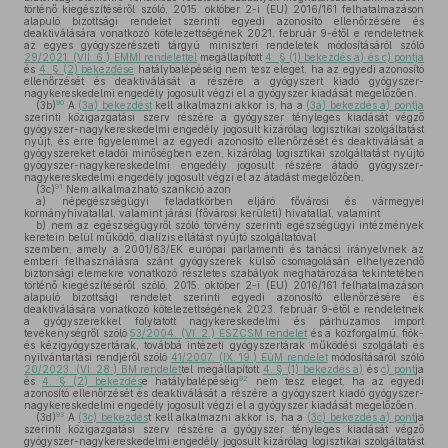
történő kiegészítéséről szóló, 2015. október 2-i (EU) 2016/161 felhatalmazáson
alapuló bizottsági rendelet szerinti egyedi azonosító ellenőrzésére és
deaktiválására vonatkozó kötelezettségének 2021. február 9-étől e rendeletnek
az egyes gyógyszerészeti tárgyú miniszteri rendeletek módosításáról szóló
29/2021. (VII. 6.) EMMI rendelettel
megállapított
4. § (1) bekezdés a) és c) pontja
és
4. § (2) bekezdése
hatálybalépéséig nem tesz eleget, ha az egyedi azonosító
ellenőrzését és deaktiválását a részére a gyógyszert kiadó gyógyszer-
nagykereskedelmi engedély jogosult végzi el a gyógyszer kiadását megelőzően.
90
(3b)
A
(3a) bekezdést
kell alkalmazni akkor is, ha a
(3a) bekezdés a) pontja
szerinti közigazgatási szerv részére a gyógyszer tényleges kiadását végző
gyógyszer-nagykereskedelmi engedély jogosult kizárólag logisztikai szolgáltatást
nyújt, és erre figyelemmel az egyedi azonosító ellenőrzését és deaktiválását a
gyógyszereket eladói minőségben ezen, kizárólag logisztikai szolgáltatást nyújtó
gyógyszer-nagykereskedelmi engedély jogosult részére átadó gyógyszer-
nagykereskedelmi engedély jogosult végzi el az átadást megelőzően.
91
(3c)
Nem alkalmazható szankció azon
a)
népegészségügyi feladatkörben eljáró fővárosi és vármegyei
kormányhivatallal, valamint járási (fővárosi kerületi) hivatallal, valamint
b)
nem az egészségügyről szóló törvény szerinti egészségügyi intézmények
keretein belül működő, dialízis ellátást nyújtó szolgáltatóval
szemben, amely a 2001/83/EK európai parlamenti és tanácsi irányelvnek az
emberi felhasználásra szánt gyógyszerek külső csomagolásán elhelyezendő
biztonsági elemekre vonatkozó részletes szabályok meghatározása tekintetében
történő kiegészítéséről szóló, 2015. október 2-i (EU) 2016/161 felhatalmazáson
alapuló bizottsági rendelet szerinti egyedi azonosító ellenőrzésére és
deaktiválására vonatkozó kötelezettségének 2023. február 9-étől e rendeletnek
a gyógyszerekkel folytatott nagykereskedelmi és párhuzamos import
tevékenységről szóló
53/2004. (VI. 2.) ESZCSM rendelet
és a közforgalmú, fiók-
és kézigyógyszertárak, továbbá intézeti gyógyszertárak működési szolgálati és
nyilvántartási rendjéről szóló
41/2007. (IX. 19.) EüM rendelet
módosításáról szóló
20/2023. (VI. 28.) BM rendelet
tel megállapított
4. § (1) bekezdés a)
és
c) pont
ja
92
és
4. § (2) bekezdés
e hatálybalépéséig
nem tesz eleget, ha az egyedi
azonosító ellenőrzését és deaktiválását a részére a gyógyszert kiadó gyógyszer-
nagykereskedelmi engedély jogosult végzi el a gyógyszer kiadását megelőzően.
93
(3d)
A
(3c) bekezdés
t kell alkalmazni akkor is, ha a
(3c) bekezdés a) pont
ja
szerinti közigazgatási szerv részére a gyógyszer tényleges kiadását végző
gyógyszer-nagykereskedelmi engedély jogosult kizárólag logisztikai szolgáltatást