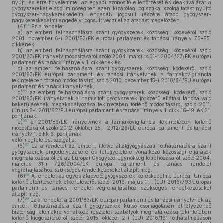
nyújt, és erre figyelemmel az egyedi azonosító ellenőrzését és deaktiválását a
gyógyszereket eladói minőségben ezen, kizárólag logisztikai szolgáltatást nyújtó
gyógyszer-nagykereskedelmi engedély jogosult részére átadó gyógyszer-
nagykereskedelmi engedély jogosult végzi el az átadást megelőzően.
94
(4)
Ez a rendelet
a)
az emberi felhasználásra szánt gyógyszerek közösségi kódexéről szóló
2001. november 6-i 2001/83/EK európai parlament és tanácsi irányelv 76–85.
cikkének,
b)
az emberi felhasználásra szánt gyógyszerek közösségi kódexéről szóló
2001/83/EK irányelv módosításáról szóló 2004. március 31-i 2004/27/EK európai
parlament és tanácsi irányelv 1. cikkének és
c)
az emberi felhasználásra szánt gyógyszerek közösségi kódexéről szóló
2001/83/EK európai parlamenti és tanácsi irányelvnek a farmakovigilancia
tekintetében történő módosításáról szóló 2010. december 15-i 2010/84/EU európai
parlament és tanács irányelvnek,
95
d)
az emberi felhasználásra szánt gyógyszerek közösségi kódexéről szóló
2001/83/EK irányelvnek a hamisított gyógyszerek jogszerű ellátási láncba való
bekerülésének megakadályozása tekintetében történő módosításáról szóló 2011.
június 8-i 2011/62/EU európai parlamenti és tanácsi irányelv 1. cikk 16–19. és 21.
pontjának,
96
e)
a 2001/83/EK irányelvnek a farmakovigilancia tekintetében történő
módosításáról szóló 2012. október 25-i 2012/26/EU európai parlamenti és tanácsi
irányelv 1. cikk 6. pontjának
való megfelelést szolgálja.
97
(5)
Ez a rendelet az emberi, illetve állatgyógyászati felhasználásra szánt
gyógyszerek engedélyezésére és felügyeletére vonatkozó közösségi eljárások
meghatározásáról és az Európai Gyógyszerügynökség létrehozásáról szóló 2004.
március 31-i 726/2004/EK európai parlamenti és tanácsi rendelet
végrehajtásához szükséges rendelkezéseket állapít meg.
98
(6)
A rendelet az egyes alapvető gyógyszerek kereskedelme Európai Unióba
történő eltérítésének elkerüléséről szóló, 2016. május 11-i (EU) 2016/793 európai
parlamenti és tanácsi rendelet végrehajtásához szükséges rendelkezéseket
állapít meg.
99
(7)
Ez a rendelet a 2001/83/EK európai parlamenti és tanácsi irányelvnek az
emberi felhasználásra szánt gyógyszerek külső csomagolásán elhelyezendő
biztonsági elemekre vonatkozó részletes szabályok meghatározása tekintetében
történő kiegészítéséről szóló, 2015. október 2-i (EU) 2016/161 felhatalmazáson