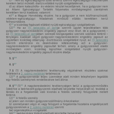
c)
nem az egészségügyről szóló törvény szerinti egészségügyi intézmények
keretein belül működő, dialízis ellátást nyújtó szolgáltatóknak,
d)
az állami katasztrófa- és védelmi készlet kezelőjének, ha a gyógyszer nem
az Állami Egészségügyi Tartalék folyamatos minőségmegóvó cseréjének
keretében kerül kiadásra, valamint
33
e)
a Magyar Honvédség részére, ha a gyógyszer a nem közfinanszírozott,
védelem-egészségügyi feladatnak minősülő ellátás keretében kerül
felhasználásra,
34
f)
a kizárólag fogászati ellátást nyújtó egészségügyi szolgáltatónak.
35
(2)
Ha az
(1) bekezdés a) pont
ja szerinti ügylet teljesítésében több
gyógyszer-nagykereskedelmi engedély jogosult vesz részt, de a gyógyszerek –
az
(1) bekezdés a) pont
jában szereplő közigazgatási szervek számára történő –
tényleges kiadását végző gyógyszer-nagykereskedelmi engedély jogosult az
ügyletben kizárólag oltóanyag- disztribúciós szolgáltatást nyújt, az
(1) bekezdés
szerinti ellenőrzési és deaktiválási kötelezettség azt a gyógyszer-
nagykereskedelmi engedély jogosultat terheli, amely a gyógyszereket eladói
minőségben ezen, kizárólag logisztikai szolgáltatást nyújtó gyógyszer-
nagykereskedelmi engedély jogosult részére átadja.
36
5. §
37
6. §
7. §
(1)
A nagykereskedelmi tevékenység végzésének részletes szakmai
feltételeit a
2. számú melléklet
tartalmazza.
38
(2)
A gyógyszerraktár teljes üzemideje alatt minden telephelyen legalább
egy felelős személynek rendelkezésre kell állnia.
39
40
8. §
(1)
A nagykereskedelmi tevékenységen belül a gyógyszerminősítés
(ideértve a beérkezett gyógyszerek eladható készletbe helyezését is), továbbá a
tárolás és a forgalomból való kivonás a felelős személy felügyelete mellett
történik.
41
(2)
A felelős személy
a)
jelen van minden gyógyszerszállítmány érkezésekor;
b)
személyesen végzi el vagy felügyeli a forgalomba hozatalra engedélyezett
gyógyszereknek a
2. számú melléklet
szerinti
ba)
organoleptikus vizsgálatát,
42
bb)
beérkezéskor történő eladható készletbe helyezését,