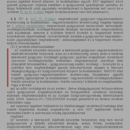
azonos jogállást élvező államon (a továbbiakban együtt: EGT tagállam) kívül
gyártott gyógyszer importja esetében a gyógyszerek gyártásának személyi és
tárgyi feltételeiről szóló jogszabály rendelkezéseit is figyelembe kell venni és e
rendelet
14. és 15. §-ában
foglalt rendelkezéseket nem kell alkalmazni.
4
2. §
(1)
A
GyT 11. §-ában
meghatározott gyógyszer-nagykereskedelmi
tevékenység (a továbbiakban: nagykereskedelmi tevékenység) magába foglalja
az
1. számú mellékletben
megnevezett gyógyszerek beszerzését, behozatalát,
minőségbiztosítását, minőségértékelését, tárolását, készletezését, megrendelőhöz
való eljuttatását, ideértve a külföldre történő kivitelét is, forgalomból történő
kivonásának végrehajtását, nyilvántartását, továbbá a gyógyszerrel kapcsolatos –
külön jogszabályban meghatározott – adatszolgáltatást és a forgalmazó részére
történő információadást.
(2)
E rendelet alkalmazásában
5
a)
eladható készletbe helyezés:
a beérkezett gyógyszer nagykereskedelmi
eladható készletbe helyezése, azaz az a tevékenység, amely során a raktárba
beérkezett gyógyszer minőségét gyógyszer gyártási engedéllyel rendelkező
szervezet minőségbiztosítás érdekében meghatalmazott személye által
kibocsátott felszabadítási – gyógyszeranyag esetén minőségi – bizonylat és a
szállítási lánc megfelelőségét igazoló dokumentumok alapján a Nemzeti
Népegészségügyi és Gyógyszerészeti Központ (a továbbiakban: NNGYK) által
kiadott gyógyszer-nagykereskedelmi tevékenység folytatására jogosító
engedély jogosultjának (a továbbiakban: nagykereskedő) minőségbiztosításért
felelős személye (a továbbiakban: felelős személy) értékelte és megállapította,
hogy a termék
aa)
az előírt minőségnek és az emberi, illetve állatgyógyászati felhasználásra
szánt gyógyszerek engedélyezésére és felügyeletére vonatkozó közösségi
eljárások meghatározásáról és az Európai Gyógyszerügynökség létrehozásáról
szóló, 2004. március 31-i 726/2004/EK európai parlamenti és tanácsi rendelet
értelmében vagy
ab)
valamely tagállam hatáskörrel és illetékességgel rendelkező hatósága által
kiadott forgalomba hozatali engedélynek, a nem EGT tagállamból történő
behozatal esetén a származási ország jogszabályainak
megfelel;
6
b)
karantén:
a beérkezett, eladható készletbe helyezésre még nem került
gyógyszernek a többitől elkülönített tárolása, amely fizikai elválasztást,
megkülönböztető jelzéssel, dokumentációval vagy más – megkülönböztetésre