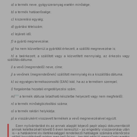
a)
a termék neve, gyógyszeranyag esetén minősége;
b)
a termék hatáserőssége;
c)
kiszerelési egység;
d)
gyártási tételszám;
e)
lejárati idő;
f)
a gyártó megnevezése;
g)
ha nem közvetlenül a gyártótól érkezett, a szállító megnevezése is;
h)
a beérkezett, a szállított vagy a közvetített mennyiség, az érkezés vagy
szállítás dátuma;
i)
a vevő (megrendelő) neve, címe;
j)
a vevőnek (megrendelőnek) szállított mennyiség és a kiszállítás dátuma;
k)
az egységes termékazonosító (EAN) kód, ha az a terméken szerepel;
l)
forgalomba hozatali engedélyezési szám;
111
m)
a termék státusa (eladható készletbe helyezett vagy nem megfelelő);
n)
a termék minőségbiztosítási száma;
o)
a termék raktári helykódja;
p)
a visszáruként visszavett termékek a vevő megnevezésével együtt.
Ezen nyilvántartást és az annak alapját képező papír alapú dokumentációt
annak keletkezését követő 5 éven keresztül – az engedély visszavonása után
is – a hatáskörrel és illetékességgel rendelkező hatóságok számára ellenőrzési
célból hozzáférhető módon meg kell őrizni. Jogutód nélküli megszűnés esetén