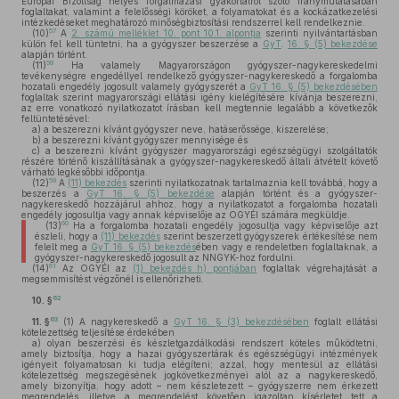
Európai Bizottság helyes forgalmazási gyakorlatról szóló iránymutatásában
foglaltakat, valamint a felelősségi köröket, a folyamatokat és a kockázatkezelési
intézkedéseket meghatározó minőségbiztosítási rendszerrel kell rendelkeznie.
57
(10)
A
2. számú melléklet 10. pont 10.1. alpontja
szerinti nyilvántartásban
külön fel kell tüntetni, ha a gyógyszer beszerzése a
GyT
.
16. § (5) bekezdése
alapján történt.
58
(11)
Ha valamely Magyarországon gyógyszer-nagykereskedelmi
tevékenységre engedéllyel rendelkező gyógyszer-nagykereskedő a forgalomba
hozatali engedély jogosult valamely gyógyszerét a
GyT 16. § (5) bekezdésében
foglaltak szerint magyarországi ellátási igény kielégítésére kívánja beszerezni,
az erre vonatkozó nyilatkozatot írásban kell megtennie legalább a következők
feltüntetésével:
a)
a beszerezni kívánt gyógyszer neve, hatáserőssége, kiszerelése;
b)
a beszerezni kívánt gyógyszer mennyisége és
c)
a beszerezni kívánt gyógyszer magyarországi egészségügyi szolgáltatók
részére történő kiszállításának a gyógyszer-nagykereskedő általi átvételt követő
várható legkésőbbi időpontja.
59
(12)
A
(11) bekezdés
szerinti nyilatkozatnak tartalmaznia kell továbbá, hogy a
beszerzés a
GyT 16. § (5) bekezdése
alapján történt és a gyógyszer-
nagykereskedő hozzájárul ahhoz, hogy a nyilatkozatot a forgalomba hozatali
engedély jogosultja vagy annak képviselője az OGYÉI számára megküldje.
60
(13)
Ha a forgalomba hozatali engedély jogosultja vagy képviselője azt
észleli, hogy a
(11) bekezdés
szerint beszerzett gyógyszerek értékesítése nem
felelt meg a
GyT 16. § (5) bekezdés
ében vagy e rendeletben foglaltaknak, a
gyógyszer-nagykereskedő jogosult az NNGYK-hoz fordulni.
61
(14)
Az OGYÉI az
(1) bekezdés h) pontjában
foglaltak végrehajtását a
megsemmisítést végzőnél is ellenőrizheti.
62
10. §
63
11. §
(1)
A nagykereskedő a
GyT 16. § (3) bekezdésében
foglalt ellátási
kötelezettség teljesítése érdekében
a)
olyan beszerzési és készletgazdálkodási rendszert köteles működtetni,
amely biztosítja, hogy a hazai gyógyszertárak és egészségügyi intézmények
igényeit folyamatosan ki tudja elégíteni; azzal, hogy mentesül az ellátási
kötelezettség megszegésének jogkövetkezményei alól az a nagykereskedő,
amely bizonyítja, hogy adott – nem készletezett – gyógyszerre nem érkezett
megrendelés, illetve a megrendelést követően igazoltan kísérletet tett a