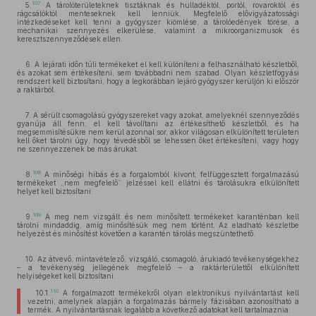
107
5.
A tárolóterületeknek tisztáknak és hulladéktól, portól, rovaroktól és
rágcsálóktól menteseknek kell lenniük. Megfelelő elővigyázatossági
intézkedéseket kell tenni a gyógyszer kiömlése, a tárolóedények törése, a
mechanikai szennyezés elkerülése, valamint a mikroorganizmusok és
keresztszennyeződések ellen.
6. A lejárati időn túli termékeket el kell különíteni a felhasználható készletből,
és azokat sem értékesíteni, sem továbbadni nem szabad. Olyan készletfogyási
rendszert kell biztosítani, hogy a legkorábban lejáró gyógyszer kerüljön ki először
a raktárból.
7. A sérült csomagolású gyógyszereket vagy azokat, amelyeknél szennyeződés
gyanúja áll fenn, el kell távolítani az értékesíthető készletből, és ha
megsemmisítésükre nem kerül azonnal sor, akkor világosan elkülönített területen
kell őket tárolni úgy, hogy tévedésből se lehessen őket értékesíteni, vagy hogy
ne szennyezzenek be más árukat.
108
8.
A minőségi hibás és a forgalomból kivont, felfüggesztett forgalmazású
termékeket „nem megfelelő” jelzéssel kell ellátni és tárolásukra elkülönített
helyet kell biztosítani.
109
9.
A meg nem vizsgált és nem minősített termékeket karanténban kell
tárolni mindaddig, amíg minősítésük meg nem történt. Az eladható készletbe
helyezést és minősítést követően a karantén tárolás megszüntethető.
10. Az átvevő, mintavételező, vizsgáló, csomagoló, árukiadó tevékenységekhez
– a tevékenység jellegének megfelelő – a raktárterülettől elkülönített
helyiségeket kell biztosítani.
110
10.1.
A forgalmazott termékekről olyan elektronikus nyilvántartást kell
vezetni, amelynek alapján a forgalmazás bármely fázisában azonosítható a
termék. A nyilvántartásnak legalább a következő adatokat kell tartalmaznia: