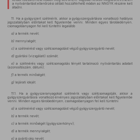
a nyilvántartást ellenőrzési célból hozzáférhető módon az NNGYK részére kell
átadni.
11. Ha a gyógyszert szétmérik, akkor a gyógyszergyártásra vonatkozó hatályos
jogszabályban előírtakat kell figyelembe venni. Minden egyes tárolóedényen,
csomagolóanyagon fel kell tüntetni legalább
a)
a termék nevét;
b)
mennyiségét;
c)
a szétmérést vagy szétcsomagolást végző gyógyszergyártó nevét;
d)
gyártási (vizsgálati) számát;
e)
a szétmérés vagy szétcsomagolás tényét tartalmazó nyilvántartás adatait
(azonosítószám, dátum);
f)
a termék minőségét;
g)
lejárati idejét.
11.1. Ha a gyógyszeranyagokat szétmérik vagy szétcsomagolják, akkor a
gyógyszergyártásra vonatkozó érvényes jogszabályban előírtakat kell figyelembe
venni. Minden egyes tárolóedényen, csomagolóanyagon fel kell tüntetni
a)
a szétmérést vagy szétcsomagolást végző gyógyszergyártó nevét;
b)
a termék nevét;
c)
a termék minőségét (gyógyszerkönyv);
d)
a termék mennyiségét;
e)
a gyártó cég nevét;