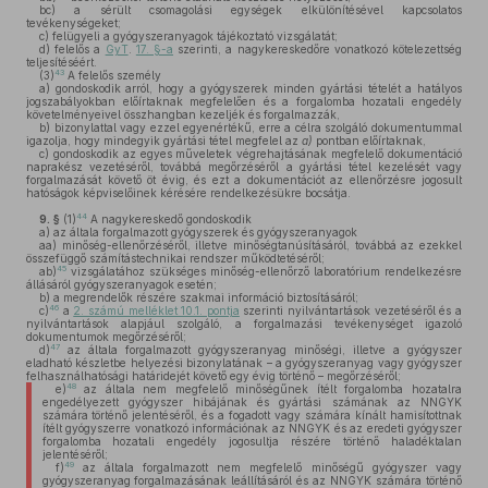
bc)
a sérült csomagolási egységek elkülönítésével kapcsolatos
tevékenységeket;
c)
felügyeli a gyógyszeranyagok tájékoztató vizsgálatát;
d)
felelős a
GyT
.
17. §-a
szerinti, a nagykereskedőre vonatkozó kötelezettség
teljesítéséért.
43
(3)
A felelős személy
a)
gondoskodik arról, hogy a gyógyszerek minden gyártási tételét a hatályos
jogszabályokban előírtaknak megfelelően és a forgalomba hozatali engedély
követelményeivel összhangban kezeljék és forgalmazzák,
b)
bizonylattal vagy ezzel egyenértékű, erre a célra szolgáló dokumentummal
igazolja, hogy mindegyik gyártási tétel megfelel az
a)
pontban előírtaknak,
c)
gondoskodik az egyes műveletek végrehajtásának megfelelő dokumentáció
naprakész vezetéséről, továbbá megőrzéséről a gyártási tétel kezelését vagy
forgalmazását követő öt évig, és ezt a dokumentációt az ellenőrzésre jogosult
hatóságok képviselőinek kérésére rendelkezésükre bocsátja.
44
9. §
(1)
A nagykereskedő gondoskodik
a)
az általa forgalmazott gyógyszerek és gyógyszeranyagok
aa)
minőség-ellenőrzéséről, illetve minőségtanúsításáról, továbbá az ezekkel
összefüggő számítástechnikai rendszer működtetéséről;
45
ab)
vizsgálatához szükséges minőség-ellenőrző laboratórium rendelkezésre
állásáról gyógyszeranyagok esetén;
b)
a megrendelők részére szakmai információ biztosításáról;
46
c)
a
2. számú melléklet 10.1. pontja
szerinti nyilvántartások vezetéséről és a
nyilvántartások alapjául szolgáló, a forgalmazási tevékenységet igazoló
dokumentumok megőrzéséről;
47
d)
az általa forgalmazott gyógyszeranyag minőségi, illetve a gyógyszer
eladható készletbe helyezési bizonylatának – a gyógyszeranyag vagy gyógyszer
felhasználhatósági határidejét követő egy évig történő – megőrzéséről;
48
e)
az általa nem megfelelő minőségűnek ítélt forgalomba hozatalra
engedélyezett gyógyszer hibájának és gyártási számának az NNGYK
számára történő jelentéséről, és a fogadott vagy számára kínált hamisítottnak
ítélt gyógyszerre vonatkozó információnak az NNGYK és az eredeti gyógyszer
forgalomba hozatali engedély jogosultja részére történő haladéktalan
jelentéséről;
49
f)
az általa forgalmazott nem megfelelő minőségű gyógyszer vagy
gyógyszeranyag forgalmazásának leállításáról és az NNGYK számára történő