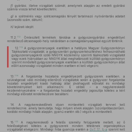
f)
gyártási, illetve vizsgálati számát, amelynek alapján az eredeti gyártási
számra vissza lehet következtetni;
g)
a szétmérés vagy szétcsomagolás tényét tartalmazó nyilvántartás adatait
(azonosító szám, dátum);
h)
lejárati idejét.
112
11.2.
Ömlesztett termékek tárolása a gyógyszergyártási engedéllyel
rendelkező átcsomagoló-hely raktárában a csomagolóanyagokkal együtt történik.
113
12.
A gyógyszeranyagok esetében a hatályos Magyar Gyógyszerkönyv
Tájékoztató vizsgálatát, a gyógyszertári gyógyszerkészítéshez felhasználható
gyógyszeranyagokról szóló NNGYK közlemény szerinti tájékoztató vizsgálatot
vagy ezek hiányában az NNGYK által meghatározott külföldi gyógyszerkönyv
szerint minősített gyógyszeranyagok esetében a külföldi gyógyszerkönyv által
előírt azonossági vizsgálatot minden esetben el kell végezni.
114
13.
A forgalomba hozatalra engedélyezett gyógyszerek esetében, a
szükségessé váló minőség-ellenőrző vizsgálatok során a gyógyszer forgalomba
hozatali engedélyét kiadó hatóság által jóváhagyott előiratot és minőségi
követelményeket kell alkalmazni. E célból – a nagykereskedő
kezdeményezésére – a forgalomba hozatali engedély jogosultja köteles a kért
minőségi előiratot rendelkezésre bocsátani.
14. A nagykereskedőnek olyan mintavételi vizsgálati tervvel kell
rendelkeznie, amely bemutatja, hogy milyen elvek alapján (szúrópróbaszerűen,
korábbi minőségi hibák alapján, gyanú esetén stb.) végzik a mintavételt.
115
15.
A nagykereskedő a felelős személy felügyelete mellett, az ő
felelősségével köteles a gyógyszerek minden tételének organoleptikus
vizsgálatát elvégezni. Minőségi hiba gyanúja esetén a
GyT 17. §-a
szerint kell