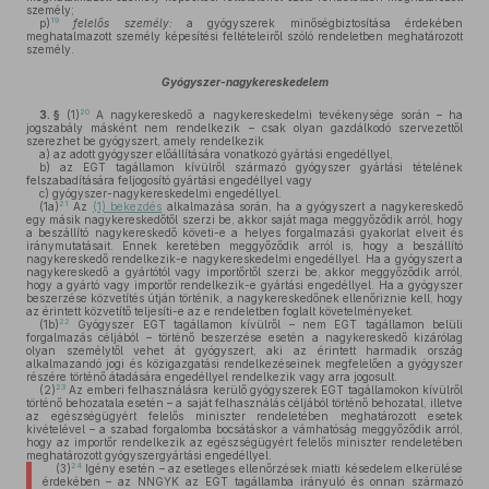
személy;
19
p)
felelős személy:
a gyógyszerek minőségbiztosítása érdekében
meghatalmazott személy képesítési feltételeiről szóló rendeletben meghatározott
személy.
Gyógyszer-nagykereskedelem
20
3. §
(1)
A nagykereskedő a nagykereskedelmi tevékenysége során – ha
jogszabály másként nem rendelkezik – csak olyan gazdálkodó szervezettől
szerezhet be gyógyszert, amely rendelkezik
a)
az adott gyógyszer előállítására vonatkozó gyártási engedéllyel,
b)
az EGT tagállamon kívülről származó gyógyszer gyártási tételének
felszabadítására feljogosító gyártási engedéllyel vagy
c)
gyógyszer-nagykereskedelmi engedéllyel.
21
(1a)
Az
(1) bekezdés
alkalmazása során, ha a gyógyszert a nagykereskedő
egy másik nagykereskedőtől szerzi be, akkor saját maga meggyőződik arról, hogy
a beszállító nagykereskedő követi-e a helyes forgalmazási gyakorlat elveit és
iránymutatásait. Ennek keretében meggyőződik arról is, hogy a beszállító
nagykereskedő rendelkezik-e nagykereskedelmi engedéllyel. Ha a gyógyszert a
nagykereskedő a gyártótól vagy importőrtől szerzi be, akkor meggyőződik arról,
hogy a gyártó vagy importőr rendelkezik-e gyártási engedéllyel. Ha a gyógyszer
beszerzése közvetítés útján történik, a nagykereskedőnek ellenőriznie kell, hogy
az érintett közvetítő teljesíti-e az e rendeletben foglalt követelményeket.
22
(1b)
Gyógyszer EGT tagállamon kívülről – nem EGT tagállamon belüli
forgalmazás céljából – történő beszerzése esetén a nagykereskedő kizárólag
olyan személytől vehet át gyógyszert, aki az érintett harmadik ország
alkalmazandó jogi és közigazgatási rendelkezéseinek megfelelően a gyógyszer
részére történő átadására engedéllyel rendelkezik vagy arra jogosult.
23
(2)
Az emberi felhasználásra kerülő gyógyszerek EGT tagállamokon kívülről
történő behozatala esetén – a saját felhasználás céljából történő behozatal, illetve
az egészségügyért felelős miniszter rendeletében meghatározott esetek
kivételével – a szabad forgalomba bocsátáskor a vámhatóság meggyőződik arról,
hogy az importőr rendelkezik az egészségügyért felelős miniszter rendeletében
meghatározott gyógyszergyártási engedéllyel.
24
(3)
Igény esetén – az esetleges ellenőrzések miatti késedelem elkerülése
érdekében – az NNGYK az EGT tagállamba irányuló és onnan származó