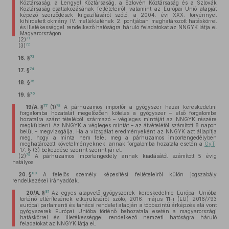
Köztársaság, a Lengyel Köztársaság, a Szlovén Köztársaság és a Szlovák
Köztársaság csatlakozásának feltételeiről, valamint az Európai Unió alapját
képező szerződések kiigazításáról szóló, a 2004. évi XXX. törvénnyel
kihirdetett okmány IV. mellékletének 2. pontjában meghatározott hatáskörrel
és illetékességgel rendelkező hatóságra háruló feladatokat az NNGYK látja el
Magyarországon.
71
(2)
72
(3)
73
16. §
74
17. §
75
18. §
76
19. §
77
78
19/A. §
(1)
A párhuzamos importőr a gyógyszer hazai kereskedelmi
forgalomba hozatalát megelőzően köteles a gyógyszer – első forgalomba
hozatalra szánt tételéből származó – végleges mintáját az NNGYK részére
megküldeni. Az NNGYK a végleges mintát – az átvételétől számított 8 napon
belül – megvizsgálja. Ha a vizsgálat eredményeként az NNGYK azt állapítja
meg, hogy a minta nem felel meg a párhuzamos importengedélyben
meghatározott követelményeknek, annak forgalomba hozatala esetén a
GyT
.
17. § (3) bekezdése szerint szerint jár el.
79
(2)
A párhuzamos importengedély annak kiadásától számított 5 évig
hatályos.
80
20. §
A felelős személy képesítési feltételeiről külön jogszabály
rendelkezései irányadóak.
81
20/A. §
Az egyes alapvető gyógyszerek kereskedelme Európai Unióba
történő eltérítésének elkerüléséről szóló, 2016. május 11-i (EU) 2016/793
európai parlamenti és tanácsi rendelet alapján a többszintű árképzés alá vont
gyógyszerek Európai Unióba történő behozatala esetén a magyarországi
hatáskörrel és illetékességgel rendelkező nemzeti hatóságra háruló
feladatokat az NNGYK látja el.