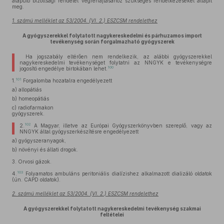
alapuló bizottsági rendelet végrehajtásához szükséges rendelkezéseket állapít
meg.
1. számú melléklet az 53/2004. (VI. 2.) ESZCSM rendelethez
A gyógyszerekkel folytatott nagykereskedelmi és párhuzamos import
tevékenység során forgalmazható gyógyszerek
Ha jogszabály eltérően nem rendelkezik, az alábbi gyógyszerekkel
nagykereskedelmi tevékenységet folytatni az NNGYK e tevékenységre
100
jogosító engedélye birtokában lehet.
101
1.
Forgalomba hozatalra engedélyezett
a)
allopátiás
b)
homeopátiás
c)
radiofarmakon
gyógyszerek.
102
2.
A Magyar, illetve az Európai Gyógyszerkönyvben szereplő, vagy az
NNGYK által gyógyszerkészítésre engedélyezett
a)
gyógyszeranyagok,
b)
növényi és állati drogok.
3.
Orvosi gázok.
103
4.
Folyamatos ambuláns peritoniális dialízishez alkalmazott dializáló oldatok
(ún. CAPD oldatok).
2. számú melléklet az 53/2004. (VI. 2.) ESZCSM rendelethez
A gyógyszerekkel folytatott nagykereskedelmi tevékenység szakmai
feltételei