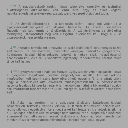
104
1.
A nagykereskedő szék-, illetve telephelye személyi és technikai
ellátottságának alkalmasnak kell lenni arra, hogy az általa végzett
nagykereskedelmi tevékenység szabályszerű végzését biztosítani tudja.
2. Az átvevő előtereknek – a kirakodás során – meg kell védeniük a
gyógyszerszállítmányokat az időjárás hatásaitól. Az átvételi területnek
függetlennek kell lennie a tárolóterülettől. A szállítmányokat az átvételkor
mennyiségi szempontból meg kell vizsgálni, ellenőrizni kell, hogy a külső
csomagolások nem sérültek-e meg.
105
3.
Azokat a termékeket, amelyeket a szokásoktól eltérő körülmények között
kell tárolni (pl. kábítószerek, pszichotrop anyagok, radioaktív gyógyszerek,
különleges tárolási hőmérsékletet igénylő termékek stb.), haladéktalanul
azonosítani kell, és a rájuk vonatkozó jogszabályi rendelkezések szerinti tároló
térbe kell helyezni.
106
4.
A gyógyszereket a hatályos Magyar Gyógyszerkönyvben megadott, illetve
a gyógyszer forgalomba hozatali engedélyben rögzített körülményeknek
megfelelően kell tárolni azért, hogy elkerülhető legyen a fény, a páratartalom
vagy a hőmérséklet által előidézett minőségkárosodásuk. a hőmérsékletet
naponta legalább kétszer kell ellenőrizni és dokumentálni. a hőmérsékleti adatok
dokumentumait rendszeresen felül kell vizsgálni, a mérőeszközöket hitelesíteni
kell.
4.1. Abban az esetben, ha a gyógyszer tárolására különleges tárolási
hőmérsékleti feltételek vannak előírva, a tárolási területeken hőmérséklet-
regisztráló vagy egyéb olyan berendezéseket kell felszerelni, amelyek jelzik, ha
a különleges hőmérsékleti tartományt nem tartották fenn. Megfelelő ellenőrzési
eljárásokat kell alkalmazni annak biztosítására, hogy az adott tárolóterület
minden része a meghatározott hőmérsékleti tartományon belül legyen.