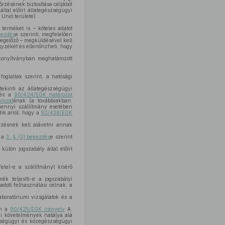
rzésének biztosítása céljából
által előírt állategészségügyi
Unió területe).
 terméket is – köteles adatot
kezdés
e szerinti, megfelelően
megelőző – megküldésével kell
yzékét és ellenőrizheti, hogy
izonyítványban meghatározott
oglaltak szerint, a hatósági
ekinti az állategészségügyi
 és a
90/424/EGK határozat
rozat
ának (a továbbiakban:
amennyi szállítmány esetében
dik arról, hogy a
92/438/EGK
őrzésnek kell alávetni annak
e a
3. § (3) bekezdés
e szerint
külön jogszabály által előírt
lel-e a szállítmányt kísérő
k teljesíti-e a jogszabályi
dott felhasználási célnak; a
aboratóriumi vizsgálatok és a
en a
90/425/EGK irányelv
A.
yi követelmények hatálya alá
zségügyi és közegészségügyi