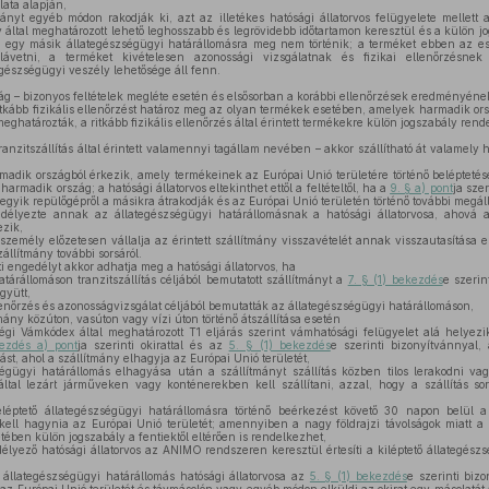
lata alapján,
yt egyéb módon rakodják ki, azt az illetékes hatósági állatorvos felügyelete mellett a
y által meghatározott lehető leghosszabb és legrövidebb időtartamon keresztül és a külön jo
tás egy másik állategészségügyi határállomásra meg nem történik; a terméket ebben az 
alávetni, a terméket kivételesen azonossági vizsgálatnak és fizikai ellenőrzésne
gészségügyi veszély lehetősége áll fenn.
ág – bizonyos feltételek megléte esetén és elsősorban a korábbi ellenőrzések eredményéne
ritkább fizikális ellenőrzést határoz meg az olyan termékek esetében, amelyek harmadik or
meghatározták, a ritkább fizikális ellenőrzés által érintett termékekre külön jogszabály rend
ranzitszállítás által érintett valamennyi tagállam nevében – akkor szállítható át valamely
adik országból érkezik, amely termékeinek az Európai Unió területére történő beléptetése 
armadik ország; a hatósági állatorvos eltekinthet ettől a feltételtől, ha a
9. § a) pont
ja sze
egyik repülőgépről a másikra átrakodják és az Európai Unió területén történő további megál
gedélyezte annak az állategészségügyi határállomásnak a hatósági állatorvosa, ahová 
ezik,
 személy előzetesen vállalja az érintett szállítmány visszavételét annak visszautasítása 
állítmány további sorsáról.
i engedélyt akkor adhatja meg a hatósági állatorvos, ha
árállomáson tranzitszállítás céljából bemutatott szállítmányt a
7. § (1) bekezdés
e szerin
gyütt,
lenőrzés és azonosságvizsgálat céljából bemutatták az állategészségügyi határállomáson,
tmány közúton, vasúton vagy vízi úton történő átszállítása esetén
ségi Vámkódex által meghatározott T1 eljárás szerint vámhatósági felügyelet alá helyezi
ezdés a) pont
ja szerinti okirattal és az
5. § (1) bekezdés
e szerinti bizonyítvánnyal,
st, ahol a szállítmány elhagyja az Európai Unió területét,
ségügyi határállomás elhagyása után a szállítmányt szállítás közben tilos lerakodni va
ltal lezárt járműveken vagy konténerekben kell szállítani, azzal, hogy a szállítás s
,
léptető állategészségügyi határállomásra történő beérkezést követő 30 napon belül a 
 kell hagynia az Európai Unió területét; amennyiben a nagy földrajzi távolságok miatt a
tetében külön jogszabály a fentiektől eltérően is rendelkezhet,
délyező hatósági állatorvos az ANIMO rendszeren keresztül értesíti a kiléptető állategész
ő állategészségügyi határállomás hatósági állatorvosa az
5. § (1) bekezdés
e szerinti biz