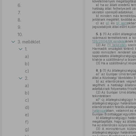
követelmények megállapításá
6.
a)
ha az állati eredetű ter
hatóság által felhelyezett z
7.
okiraton szereplő adatokkal,
b)
minden más terméktípus 
8.
jelölések meglétét, továbbá 
c)
az
a)
és
b) pont
okban
9.
jogszabályok által előírt kül
10.
5. §
(1)
Az előírt állategés
származó termékeknek a közö
3. melléklet
136/2004/EK rendelet
ének II
(2)
Az
(1) bekezdés
szerin
1.
Harmadik országból történő 
szóló miniszteri rendelet s
a)
kapcsolatos állategészségügyi
kísérje a szállítmányt a bizo
b)
(3)
Ha a szállítmányt rész
c)
6. §
(1)
Az állategészségüg
7
a)
az Európai Unió terüle
2.
által a Közösségi Vámkódex 3
b)
az ellenőrzések végrehaj
a)
segítheti; a hatósági állato
adatbázisok folyamatos frissí
b)
(2)
Az Európai Unió állateg
tekintetében
c)
8
a)
új állategészségügyi ha
állategészségügyi határállo
d)
ellenőrzéséért felelős állat
határozat
ában, valamint az 
e)
Európai Bizottsággal együttm
b)
állategészségügyi határ
f)
megállapítják, hogy az állat
ha az ellenőrzés súlyos köze
g)
(3)
A minisztérium különö
állategészségügyi határállom