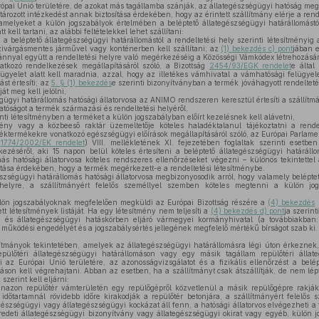
rópai Unió területére, de azokat más tagállamba szánják, az állategészségügyi hatóság megt
ározott intézkedést annak biztosítása érdekében, hogy az érintett szállítmány elérje a rende
melyeket a külön jogszabályok értelmében a beléptető állategészségügyi határállomástól 
 kell tartani, az alábbi feltételekkel lehet szállítani:
a beléptető állategészségügyi határállomástól a rendeltetési hely szerinti létesítményig
 szivárgásmentes járművel vagy konténerben kell szállítani; az
(1) bekezdés c) pont
jában 
vánnyal együtt a rendeltetési helyre való megérkezéséig a Közösségi Vámkódex létrehozásár
tkozó rendelkezések megállapításáról szóló, a Bizottság
2454/93/EGK rendelet
e által
ügyelet alatt kell maradnia, azzal, hogy az illetékes vámhivatal a vámhatósági felügyel
st értesíti; az
5. § (1) bekezdés
e szerinti bizonyítványban a termék jóváhagyott rendelteté
át meg kell jelölni,
gügyi határállomás hatósági állatorvosa az ANIMO rendszeren keresztül értesíti a szállítmá
atóságot a termék származási és rendeltetési helyéről,
nti létesítményben a terméket a külön jogszabályban előírt kezelésnek kell alávetni,
mény vagy a közbeeső raktár üzemeltetője köteles haladéktalanul tájékoztatni a rend
lléktermékekre vonatkozó egészségügyi előírások megállapításáról szóló, az Európai Parlam
:
1774/2002/EK rendelet
) VIII. mellékletének XI. fejezetében foglaltak szerinti esetbe
ezéséről, aki 15 napon belül köteles értesíteni a beléptető állategészségügyi határállo
ás hatósági állatorvosa köteles rendszeres ellenőrzéseket végezni – különös tekintettel 
ítása érdekében, hogy a termék megérkezett-e a rendeltetési létesítménybe.
szségügyi határállomás hatósági állatorvosa megbizonyosodik arról, hogy valamely belépt
 helyre, a szállítmányért felelős személlyel szemben köteles megtenni a külön jog
ön jogszabályoknak megfelelően megküldi az Európai Bizottság részére a
(4) bekezdés
s
 létesítmények listáját. Ha egy létesítmény nem teljesíti a
(4) bekezdés d) pont
ja szerint
gi és állategészségügyi hatáskörben eljáró vármegyei kormányhivatal (a továbbiakban
 működési engedélyét és a jogszabálysértés jellegének megfelelő mértékű bírságot szab ki.
lítmányok tekintetében, amelyek az állategészségügyi határállomásra légi úton érkezne
repülőtéri állategészségügyi határállomáson vagy egy másik tagállam repülőtéri állat
 az Európai Unió területére, az azonosságvizsgálatot és a fizikális ellenőrzést a belép
áson kell végrehajtani. Abban az esetben, ha a szállítmányt csak átszállítják, de nem lép
szerint kell eljárni:
nazon repülőtér vámterületén egy repülőgépről közvetlenül a másik repülőgépre rakják
időtartamnál rövidebb időre kirakodják a repülőtér betonjára, a szállítmányért felelős 
egészségügyi vagy állategészségügyi kockázat áll fenn, a hatósági állatorvos elvégezheti a 
 eredeti állategészségügyi bizonyítvány vagy állategészségügyi okirat vagy egyéb, külön j