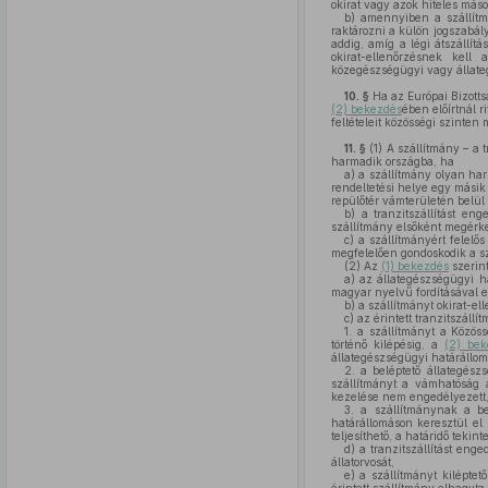
okirat vagy azok hiteles máso
b)
amennyiben a szállítmán
raktározni a külön jogszabál
addig, amíg a légi átszállí
okirat-ellenőrzésnek kell 
közegészségügyi vagy állate
10. §
Ha az Európai Bizotts
(2) bekezdés
ében előírtnál 
feltételeit közösségi szinten 
11. §
(1)
A szállítmány – a t
harmadik országba, ha
a)
a szállítmány olyan harm
rendeltetési helye egy másik h
repülőtér vámterületén belül 
b)
a tranzitszállítást en
szállítmány elsőként megérk
c)
a szállítmányért felelős
megfelelően gondoskodik a sz
(2)
Az
(1) bekezdés
szerint
a)
az állategészségügyi hat
magyar nyelvű fordításával e
b)
a szállítmányt okirat-el
c)
az érintett tranzitszállí
1. a szállítmányt a Közös
történő kilépésig, a
(2) bek
állategészségügyi határállomá
2. a beléptető állategész
szállítmányt a vámhatóság á
kezelése nem engedélyezett
3. a szállítmánynak a be
határállomáson keresztül el
teljesíthető, a határidő tekin
d)
a tranzitszállítást enge
állatorvosát,
e)
a szállítmányt kiléptet