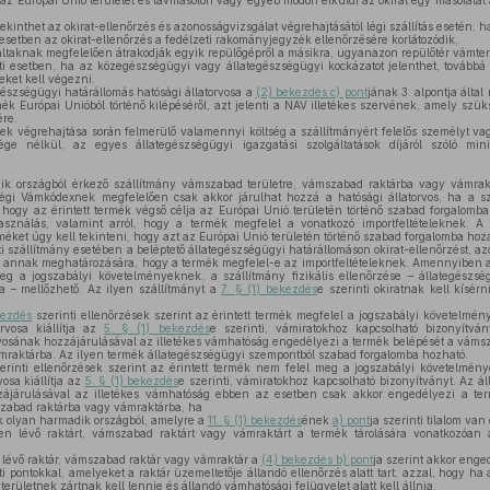
a az Európai Unió területét és távmásolón vagy egyéb módon elküldi az okirat egy másolatát 
tekinthet az okirat-ellenőrzés és azonosságvizsgálat végrehajtásától légi szállítás esetén, h
setben az okirat-ellenőrzés a fedélzeti rakományjegyzék ellenőrzésére korlátozódik,
altaknak megfelelően átrakodják egyik repülőgépről a másikra, ugyanazon repülőtér vámter
ti esetben, ha az közegészségügyi vagy állategészségügyi kockázatot jelenthet, továbbá
seket kell végezni.
gészségügyi határállomás hatósági állatorvosa a
(2) bekezdés c) pont
jának 3. alpontja álta
rmék Európai Unióból történő kilépéséről, azt jelenti a NAV illetékes szervének, amely szü
ére.
k végrehajtása során felmerülő valamennyi költség a szállítmányért felelős személyt vag
sége nélkül, az egyes állategészségügyi igazgatási szolgáltatások díjáról szóló mini
k országból érkező szállítmány vámszabad területre, vámszabad raktárba vagy vámrakt
gi Vámkódexnek megfelelően csak akkor járulhat hozzá a hatósági állatorvos, ha a szá
l, hogy az érintett termék végső célja az Európai Unió területén történő szabad forgalo
sználás, valamint arról, hogy a termék megfelel a vonatkozó importfeltételeknek. A
éket úgy kell tekinteni, hogy azt az Európai Unió területén történő szabad forgalomba hoza
i szállítmány esetében a beléptető állategészségügyi határállomáson okirat-ellenőrzést, azo
i, annak meghatározására, hogy a termék megfelel-e az importfeltételeknek. Amennyiben az
g a jogszabályi követelményeknek, a szállítmány fizikális ellenőrzése – állategészs
a – mellőzhető. Az ilyen szállítmányt a
7. § (1) bekezdés
e szerinti okiratnak kell kísér
kezdés
szerinti ellenőrzések szerint az érintett termék megfelel a jogszabályi követelmé
orvosa kiállítja az
5. § (1) bekezdés
e szerinti, vámiratokhoz kapcsolható bizonyítván
rvosának hozzájárulásával az illetékes vámhatóság engedélyezi a termék belépését a vámsz
raktárba. Az ilyen termék állategészségügyi szempontból szabad forgalomba hozható.
erinti ellenőrzések szerint az érintett termék nem felel meg a jogszabályi követelmén
vosa kiállítja az
5. § (1) bekezdés
e szerinti, vámiratokhoz kapcsolható bizonyítványt. Az á
zzájárulásával az illetékes vámhatóság ebben az esetben csak akkor engedélyezi a t
szabad raktárba vagy vámraktárba, ha
 olyan harmadik országból, amelyre a
11. § (1) bekezdés
ének
a) pont
ja szerinti tilalom va
n lévő raktárt, vámszabad raktárt vagy vámraktárt a termék tárolására vonatkozóan
lévő raktár, vámszabad raktár vagy vámraktár a
(4) bekezdés b) pont
ja szerint akkor enge
ati pontokkal, amelyeket a raktár üzemeltetője állandó ellenőrzés alatt tart, azzal, hogy h
területnek zártnak kell lennie és állandó vámhatósági felügyelet alatt kell állnia,