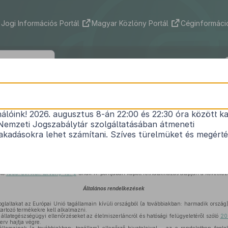
Jogi Információs Portál
Magyar Közlöny Portál
Céginformáció
53/2004. (IV. 24.) FVM rendelet
nálóink! 2026. augusztus 8-án 22:00 és 22:30 óra között ka
rszágokból az Európai Unió területére behozni kí
Nemzeti Jogszabálytár szolgáltatásában átmeneti
állategészségügyi ellenőrzéséről
kadásokra lehet számítani. Szíves türelmüket és megért
Hatályos: 2023. 01. 01. –
óló
1995. évi XCI. törvény 45. §
-ának 11. pontjában kapott felhatalmazás alapján a következ
Általános rendelkezések
glaltakat az Európai Unió tagállamain kívüli országból (a továbbiakban: harmadik ország
 tartozó termékekre kell alkalmazni.
 állategészségügyi ellenőrzéseket az élelmiszerláncról és hatósági felügyeletéről szóló
20
erv hajtja végre.