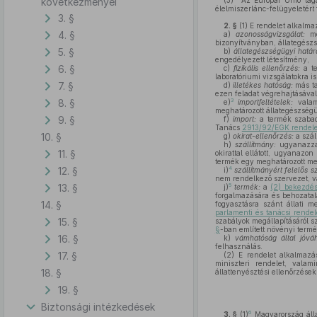
következményei
(3)
Az Európai Unió tagál
élelmiszerlánc-felügyeletért 
3. §
2. §
(1)
E rendelet alkalma
4. §
a)
azonosságvizsgálat:
meg
bizonyítványban, állategész
5. §
b)
állategészségügyi határ
engedélyezett létesítmény,
6. §
c)
fizikális ellenőrzés:
a te
laboratóriumi vizsgálatokra is
7. §
d)
illetékes hatóság:
más ta
ezen feladat végrehajtásával
8. §
3
e)
importfeltételek:
valame
meghatározott állategészség
9. §
f)
import:
a termék szabad
Tanács
2913/92/EGK rendele
10. §
g)
okirat-ellenőrzés:
a szál
h)
szállítmány:
ugyanazzal
11. §
okirattal ellátott, ugyanazo
termék egy meghatározott m
12. §
4
i)
szállítmányért felelős 
nem rendelkező szervezet, val
13. §
5
j)
termék:
a
(2) bekezdé
forgalmazására és behozatal
14. §
fogyasztásra szánt állati m
parlamenti és tanácsi rendel
15. §
szabályok megállapításáról sz
§
-ban említett növényi termé
16. §
k)
vámhatóság által jóváh
felhasználás.
17. §
(2)
E rendelet alkalmazás
miniszteri rendelet, vala
18. §
állattenyésztési ellenőrzések
19. §
Biztonsági intézkedések
6
3. §
(1)
Magyarország álla