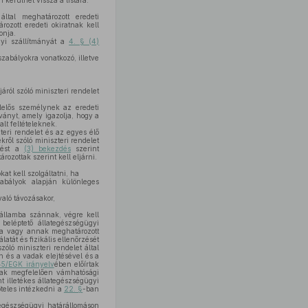
n kerülhet vissza a listára.
ltal meghatározott eredeti
ozott eredeti okiratnak kell
onja.
yi szállítmányát a
4. § (4)
zabályokra vonatkozó, illetve
járól szóló miniszteri rendelet
lelős személynek az eredeti
tványt, amely igazolja, hogy a
lt feltételeknek.
teri rendelet és az egyes élő
ről szóló miniszteri rendelet
etést a
(3) bekezdés
szerint
ozottak szerint kell eljárni.
kat kell szolgáltatni, ha
abályok alapján különleges
aló távozásakor,
gállamba szánnak, végre kell
a beléptető állategészségügyi
mra vagy annak meghatározott
atát és fizikális ellenőrzését
óló miniszteri rendelet által
n és a vadak elejtésével és a
5/EGK irányelv
ében előírtak
ak megfelelően vámhatósági
t illetékes állategészségügyi
öteles intézkedni a
22. §
-ban
tegészségügyi határállomáson