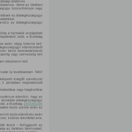
atósági állatorvos
latorvos, illetve az illetékes
zségügyi bizonyítványon vagy
elölések és állategészségügyi
adatokkal,
enőrzi az állategészségügyi
llítja a harmadik országokból
pításáról szóló, a Bizottság
sa során végig kísérnie kell.
tegészségügyi ellenőrzéséről
Unión belüli kereskedelmével
özpontig vagy szervezetig kell
ben alkalmazni kell.
ivatal (a továbbiakban: NAV)
akképzett kisegítő személyzet
 3. pontjában meghatározott
i módosítása vagy kiegészítése
nisztérium ellenőrzi, hogy az
 termékek állategészségügyi
óló, a Bizottság
2001/812/EK
olatos közös szemle során az
erinti közös ellenőrzés során
ek, különös tekintettel arra,
tá teszik – felfüggeszti az
tja az illetékes Vámhivatalt,