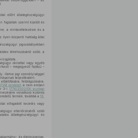
ltakkal összefüggésben – az
.
al előírt állategészségügyi
n foglaltak szerint kijelölt és
ére, a mintavételezésre és a
z ilyen központi hatóság által
észségügyi jogszabályokban
dex létrehozásáról szóló, a
vizsgálata,
ségügyi okirattal vagy egyéb
 érkező – megegyező fajtájú –
, illetve jogi személyiséggel
rásainak teljesítéséért,
lőállítására, feldolgozására,
) FVM rendelet
, a nem emberi
er 3-i
1774/2002/EK európai
ervezésére vonatkozó különös
i eredetű termék, továbbá a
18.
tal elfogadott kezelés vagy
égügyi ellenőrzéséről szóló
latos állategészségügyi és
akarmány- és élelmiszerjog,