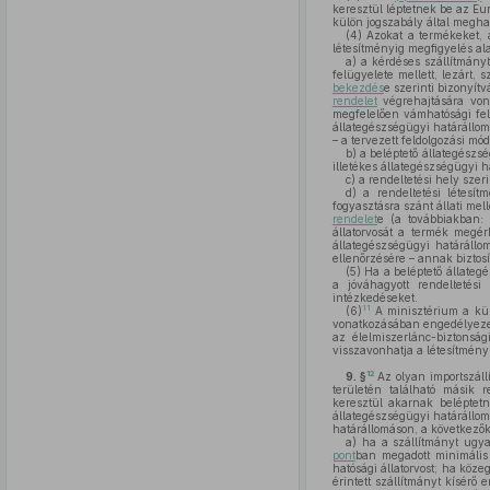
keresztül léptetnek be az Eu
külön jogszabály által meghat
(4)
Azokat a termékeket, a
létesítményig megfigyelés alatt
a)
a kérdéses szállítmányt 
felügyelete mellett, lezárt,
bekezdés
e szerinti bizonyít
rendelet
végrehajtására vona
megfelelően vámhatósági fel
állategészségügyi határállomá
– a tervezett feldolgozási módj
b)
a beléptető állategészsé
illetékes állategészségügyi h
c)
a rendeltetési hely szeri
d)
a rendeltetési létesít
fogyasztásra szánt állati me
rendelet
e (a továbbiakban
állatorvosát a termék megérk
állategészségügyi határállom
ellenőrzésére – annak biztos
(5)
Ha a beléptető állategé
a jóváhagyott rendeltetési
intézkedéseket.
11
(6)
A minisztérium a kül
vonatkozásában engedélyezett
az élelmiszerlánc-biztonsá
visszavonhatja a létesítmény
12
9. §
Az olyan importszál
területén található másik 
keresztül akarnak beléptetni
állategészségügyi határállom
határállomáson, a következők 
a)
ha a szállítmányt ugya
pont
ban megadott minimális 
hatósági állatorvost; ha köz
érintett szállítmányt kísérő