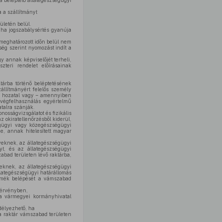
a beléptető állategészségügyi
a a szállítmányt
ületén belül.
 ha jogszabálysértés gyanúja
l meghatározott időn belül nem
kség szerint nyomozást indít a
y annak képviselőjét terheli,
szteri rendelet előírásainak
árba történő beléptetésének
llítmányért felelős személy
mba hozatal vagy – amennyiben
 végfelhasználás egyértelmű
talra szánják.
nosságvizsgálatot és fizikális
 okiratellenőrzésből kiderül,
égügyi vagy közegészségügyi
nie, annak hitelesített magyar
nyeknek, az állategészségügyi
yt, és az állategészségügyi
abad területen lévő raktárba,
yeknek, az állategészségügyi
llategészségügyi határállomás
ermék belépését a vámszabad
n érvényben,
 a vármegyei kormányhivatal
délyezhető, ha
a a raktár vámszabad területen