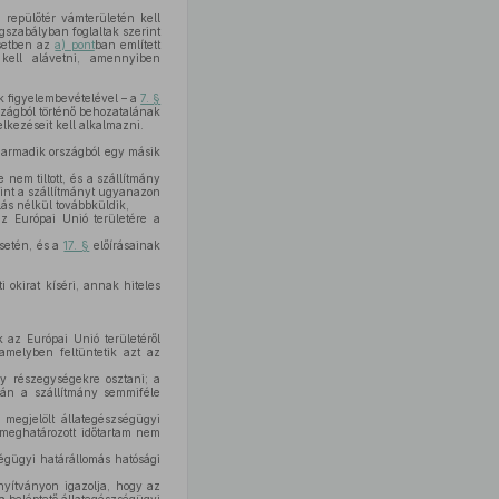
 repülőtér vámterületén kell
gszabályban foglaltak szerint
esetben az
a) pont
ban említett
k kell alávetni, amennyiben
k figyelembevételével – a
7. §
szágból történő behozatalának
elkezéseit kell alkalmazni.
 harmadik országból egy másik
nem tiltott, és a szállítmány
rint a szállítmányt ugyanazon
lás nélkül továbbküldik,
az Európai Unió területére a
esetén, és a
17. §
előírásainak
ti okirat kíséri, annak hiteles
k az Európai Unió területéről
 amelyben feltüntetik azt az
gy részegységekre osztani; a
orán a szállítmány semmiféle
megjelölt állategészségügyi
 meghatározott időtartam nem
ségügyi határállomás hatósági
onyítványon igazolja, hogy az