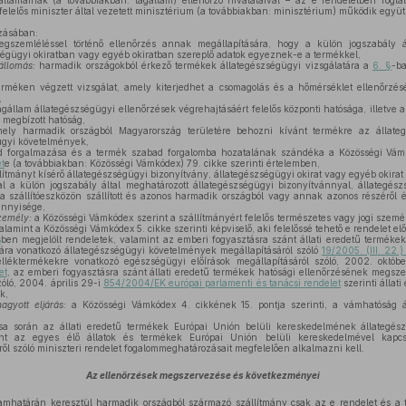
lamainak (a továbbiakban: tagállam) ellenőrző hivatalaival – az e rendeletben fogla
felelős miniszter által vezetett minisztérium (a továbbiakban: minisztérium) működik együtt
zásában:
szemléléssel történő ellenőrzés annak megállapítására, hogy a külön jogszabály ált
ségügyi okiratban vagy egyéb okiratban szereplő adatok egyeznek-e a termékkel,
állomás:
harmadik országokból érkező termékek állategészségügyi vizsgálatára a
6. §
-ba
rméken végzett vizsgálat, amely kiterjedhet a csomagolás és a hőmérséklet ellenőrzés
,
gállam állategészségügyi ellenőrzések végrehajtásáért felelős központi hatósága, illetve a
 megbízott hatóság,
ly harmadik országból Magyarország területére behozni kívánt termékre az állateg
ügyi követelmények,
 forgalmazása és a termék szabad forgalomba hozatalának szándéka a Közösségi Vámkó
t
e (a továbbiakban: Közösségi Vámkódex) 79. cikke szerinti értelemben,
lítmányt kísérő állategészségügyi bizonyítvány, állategészségügyi okirat vagy egyéb okirat 
 a külön jogszabály által meghatározott állategészségügyi bizonyítvánnyal, állategész
n a szállítóeszközön szállított és azonos harmadik országból vagy annak azonos részéről
ennyisége,
személy:
a Közösségi Vámkódex szerint a szállítmányért felelős természetes vagy jogi személy
amint a Közösségi Vámkódex 5. cikke szerinti képviselő, aki felelőssé tehető e rendelet előí
s
ben megjelölt rendeletek, valamint az emberi fogyasztásra szánt állati eredetű termékek e
ára vonatkozó állategészségügyi követelmények megállapításáról szóló
19/2005. (III. 22.
elléktermékekre vonatkozó egészségügyi előírások megállapításáról szóló, 2002. októb
et
, az emberi fogyasztásra szánt állati eredetű termékek hatósági ellenőrzésének megsz
óló, 2004. április 29-i
854/2004/EK európai parlamenti és tanácsi rendelet
szerinti állat
k,
agyott eljárás:
a Közösségi Vámkódex 4. cikkének 15. pontja szerinti, a vámhatóság ál
a során az állati eredetű termékek Európai Unión belüli kereskedelmének állategészs
mint az egyes élő állatok és termékek Európai Unión belüli kereskedelmével kapcso
ről szóló miniszteri rendelet fogalommeghatározásait megfelelően alkalmazni kell.
Az ellenőrzések megszervezése és következményei
mhatárán keresztül harmadik országból származó szállítmány csak az e rendelet és a t