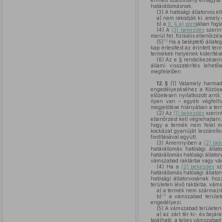
érintett szállítmány elhagyt
határállomásnak.
(3)
A hatósági állatorvos el
a)
nem rakodják ki, amely e
b)
a
9. § a) pont
jában fogl
(4)
A
(3) bekezdés
szerin
merül fel, fizikális ellenőrzé
13
(5)
Ha a beléptető állate
kap értesítést az érintett te
termékek helyének kiderítés
(6)
Az e § rendelkezéseine
állami visszatérítés lehető
megfelelően.
12. §
(1)
Valamely harmadi
engedélyezéséhez a Közössé
előzetesen nyilatkozott arró
ilyen van – egyéb végfelha
megjelölése hiányában a term
(2)
Az
(1) bekezdés
szerint
ellenőrzést kell végrehajtan
hogy a termék nem felel me
kockázat gyanúját leszámítv
fordításával együtt.
(3)
Amennyiben a
(2) be
határállomás hatósági állat
határállomás hatósági állato
vámszabad raktárba vagy vám
(4)
Ha a
(2) bekezdés
sz
határállomás hatósági állator
hatósági állatorvosának ho
területen lévő raktárba, vám
a)
a termék nem származik
14
b)
a vámszabad területe
engedélyezi.
(5)
A vámszabad területen 
a)
az zárt tér ki- és bejár
található, a teljes vámszabad 