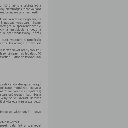
j körülményre tekintettel a
ny biztonságos lebonyolítása
rendőrség részére megtéríti.
akban: rendező) megbízni, és
15 nappal korábban írásban
dőrséget a sportrendezvényt
hogy a megbízott rendező a
an a sportrendezvény nézők
alatt, valamint a rendőrség
ezvény biztonsága érdekében
ak létszámával arányban kell
endezői létszámnak legalább 10
ztosítani. Minden további 100
apesti Rendőr-főkapitányságot
eti kupa mérkőzés, illetve a
osztó mérkőzések (rájátszás)
ban tájékoztatni kell. Ha a
zvény helye szerint illetékes
ási kötelezettség a szervezőt
sát és vázlatrajzát, illetve
etve lakcímét;
ését, valamint a szervezet