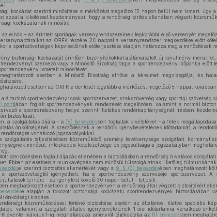
el.
ági kockázat szerinti minősítése a mérkőzést megelőző 15 napon belül nem ismert, úgy 
ést azzal a kikötéssel kezdeményezi, hogy a rendőrség térítés ellenében végzett közreműk
onsági kockázatúnak minősítik.
ot az elnök – az érintett sportágak versenyrendszereinek legkorábbi első versenyét megelő
k versenynaptáraikat az ORFK részére 20 nappal a versenyrendszer megkezdése előtt köte
akor a sportszövetségek képviselőinek előterjesztése alapján határozza meg a minősítések 
ny biztonsági kockázatát érintően bizonyítékokkal alátámasztott új körülmény merül fel
trendezvényt szervező vagy a Minősítő Bizottság tagja a sportrendezvény időpontja előtt 
portrendezvény ismételt minősítését.
meghatározott esetben a Minősítő Bizottság elnöke a kérelmet megvizsgálja, és halad
ősítésére.
határozott esetben az ORFK a döntését legalább a mérkőzést megelőző 5 nappal korábba
 alá tartozó sportrendezvényt csak sportszervezet, szakszövetség vagy sportági szövetség s
) pont
jában foglalt sportrendezvények rendezését megelőzően, valamint a normál bizton
ervező a sportrendezvény helye szerint illetékes rendőrkapitányságnál írásban kezde
ri biztosítását.
n, a szolgáltatás díjára – a
(8) bekezdés
ben foglaltak kivételével – a felek megállapodá
tatás önköltségénél. A szerződésnek a rendőrök igénybevételének időtartamát, a rendőrök 
 rendőrségre vonatkozó jogszabályokkal.
 szolgáltatás teljesítésében közreműködő személy tevékenysége szolgálati, kormánytiszt
nységnek minősül, intézkedési kötelezettsége és jogosultsága a jogszabályban meghatároz
 meg.
ötött szerződésben foglalt díjazás ellenében a biztosításban a rendőrség hivatásos szolgála
ehet. Ebben az esetben a munkavégzés nem minősül túlszolgálatnak, illetőleg túlmunkának
ekezdés
e szerinti biztosítás ellenértékét vagy a
9. § (3) bekezdés
ében meghatározott köl
 a sportszövetségtől igényelheti, ha a sportrendezvény szervezője sportszervezet. A s
juttatások terhére – az igénylést követő 30 napon belül – teljesíti.
ben meghatározott esetben a sportrendezvényen a rendőrség által végzett biztosításért ell
bekezdés
e alapján a fokozott biztonsági kockázatú sportrendezvények biztosításában 
lt önköltségi kiadása.
dőrségi közreműködéssel történő biztosítása esetén az általános, illetve speciális ké
eladatok, valamint a szolgálati állatok igénybevételének 1 óra időtartamra vonatkozó önkö
FK évente március 1-ig meghatározza, amelyről tájékoztatja az
(1) bekezdés
ben meghatároz