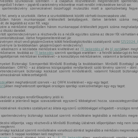
rvezetek szurkolóival szemben – a csapatuk részvételével megrendezett sportrend
gelőző 1 évben – jogsértő cselekmény elkövetése miatt rendőri intézkedésre került sor,
 sportrendezvény szervezésével összefüggő mulasztás miatt a sportszövetség fegyel
fel, amely a szurkolók, illetve a szurkolótáborok közötti várható összecsapásra utal,
ően három munkanappal értékesített belépőjegyek, illetve bérletek száma megh
, de legalább az ezer főt, vagy
zére a mérkőzést megelőzően három munkanappal értékesített jegyek száma meghaladja 
z ötszáz darabot;
rtott sportrendezvényen a résztvevők és a nézők együttes száma az ötezer főt várhatóan 
mkorlátozással, illetve forgalomeltereléssel jár.
ényen részt vevő gépjárművekre kötött felelősségbiztosítás szabályairól szóló
121/2024. (
ezvényre (a továbbiakban: gépjárműsport-rendezvény).
 alkalmazni a kézilabda mérkőzések kivételével az
(1) bekezdés a)
és
b) pont
jában megh
rkőzéseire, továbbá az
(1) bekezdés
szerinti sportágak esetében – a felnőtt labdarúgó és feln
logatottjainak mérkőzései kivételével – a korosztályos mérkőzésekre, valamint a tartalékcsa
yeket Biztonsági Szempontból Minősítő Bizottság (a továbbiakban: Minősítő Bizottság) j
bbiakban: ORFK) – az általános közigazgatási rendtartásról szóló törvény szerint – dönt
rtrendezvények biztonsági kockázat szerinti minősítéséről, valamint fokozott biztonsá
kalmazásának kötelezettségéről.
ezdés
ében meghatározott szervek – az ORFK kivételével – egy-egy tagot;
pont
jában meghatározott sportágak országos sportági szakszövetségei egy-egy tagot;
ökét az országos rendőrfőkapitány jelöli ki.
avaslatát a jelenlevő tagjai szavazatának egyszerű többségével hozza, szavazategyenlős
ködésének részletes szabályait az általa egyszerű szótöbbséggel elfogadott – országos rend
 sportrendezvény biztonsági kockázat szerinti minősítésére legkésőbb a mérkőzés megre
ési időpontja, vagy résztvevői a Minősítő Bizottság ülésének időpontjában még nem ismer
l megtenni.
onsági kockázat szerinti minősítésére vonatkozó döntést legkésőbb a mérkőzés megrendez
esetben 5 nappal korábban kell meghozni.
kezdés
szerinti döntést közli az
1. § (1) bekezdés
ében meghatározott sportág orszá