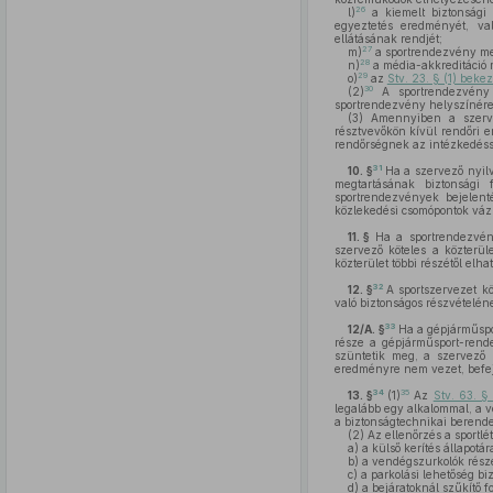
26
l)
a kiemelt biztonsági 
egyeztetés eredményét, va
ellátásának rendjét;
27
m)
a sportrendezvény meg
28
n)
a média-akkreditáció 
29
o)
az
Stv. 23. § (1) beke
30
(2)
A sportrendezvény 
sportrendezvény helyszínére
(3)
Amennyiben a szer
résztvevőkön kívül rendőri e
rendőrségnek az intézkedésse
31
10. §
Ha a szervező nyil
megtartásának biztonsági 
sportrendezvények bejelent
közlekedési csomópontok vázl
11. §
Ha a sportrendezvényt
szervező köteles a közterül
közterület többi részétől elhat
32
12. §
A sportszervezet k
való biztonságos részvételé
33
12/A. §
Ha a gépjárműspo
része a gépjárműsport-rende
szüntetik meg, a szervező 
eredményre nem vezet, befeje
34
35
13. §
(1)
Az
Stv. 63. §
legalább egy alkalommal, a ve
a biztonságtechnikai berend
(2)
Az ellenőrzés a sportlét
a)
a külső kerítés állapotár
b)
a vendégszurkolók részé
c)
a parkolási lehetőség biz
d)
a bejáratoknál szűkítő f