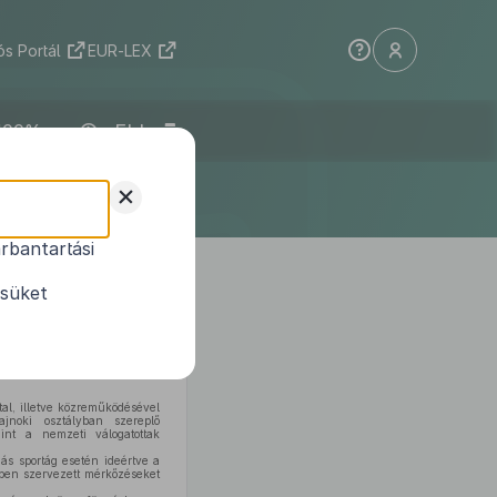
s Portál
EUR-LEX
ELI
+
rbantartási
ésüket
talmazás alapján a Kormány a
tal, illetve közreműködésével
jnoki osztályban szereplő
int a nemzeti válogatottak
s sportág esetén ideértve a
ben szervezett mérkőzéseket