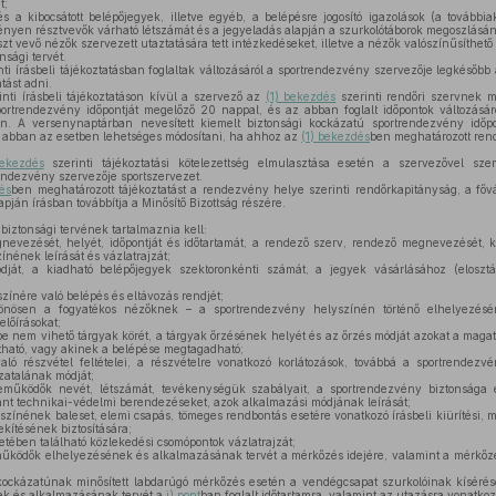
t;
 a kibocsátott belépőjegyek, illetve egyéb, a belépésre jogosító igazolások (a tovább
yen résztvevők várható létszámát és a jegyeladás alapján a szurkolótáborok megoszlásána
 vevő nézők szervezett utaztatására tett intézkedéseket, illetve a nézők valószínűsíthető 
sági tervét.
nti írásbeli tájékoztatásban foglaltak változásáról a sportrendezvény szervezője legkésőb
tást adni.
nti írásbeli tájékoztatáson kívül a szervező az
(1) bekezdés
szerinti rendőri szervnek m
ortrendezvény időpontját megelőző 20 nappal, és az abban foglalt időpontok változásáró
n. A versenynaptárban nevesített kiemelt biztonsági kockázatú sportrendezvény idő
 abban az esetben lehetséges módosítani, ha ahhoz az
(1) bekezdés
ben meghatározott rend
ekezdés
szerinti tájékoztatási kötelezettség elmulasztása esetén a szervezővel sze
ndezvény szervezője sportszervezet.
és
ben meghatározott tájékoztatást a rendezvény helye szerinti rendőrkapitányság, a fő
ján írásban továbbítja a Minősítő Bizottság részére.
iztonsági tervének tartalmaznia kell:
vezését, helyét, időpontját és időtartamát, a rendező szerv, rendező megnevezését, k
nének leírását és vázlatrajzát;
dját, a kiadható belépőjegyek szektoronkénti számát, a jegyek vásárlásához (elosztá
ínére való belépés és eltávozás rendjét;
ösen a fogyatékos nézőknek – a sportrendezvény helyszínén történő elhelyezésér
előírásokat;
 nem vihető tárgyak körét, a tárgyak őrzésének helyét és az őrzés módját azokat a magat
ítható, vagy akinek a belépése megtagadható;
ó részvétel feltételei, a részvételre vonatkozó korlátozások, továbbá a sportrendezv
zatalának módját;
űködők nevét, létszámát, tevékenységük szabályait, a sportrendezvény biztonsága 
ánt technikai-védelmi berendezéseket, azok alkalmazási módjának leírását;
zínének baleset, elemi csapás, tömeges rendbontás esetére vonatkozó írásbeli kiürítési, m
kítésének biztosítására;
ében található közlekedési csomópontok vázlatrajzát;
ködők elhelyezésének és alkalmazásának tervét a mérkőzés idejére, valamint a mérkőzé
kockázatúnak minősített labdarúgó mérkőzés esetén a vendégcsapat szurkolóinak kíséré
k és alkalmazásának tervét a
j) pont
ban foglalt időtartamra, valamint az utazásra vonatko