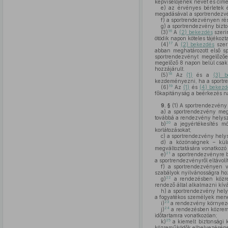
képviselőjének nevét és címé
e)
az érvényes bérletek és
megadásával a sportrendezvén
f)
a sportrendezvényen részt
g)
a sportrendezvény bizton
16
(3)
A
(2) bekezdés
szeri
ötödik napon köteles tájékozta
17
(4)
A
(2) bekezdés
szeri
abban meghatározott első sp
sportrendezvényt megelőzőe
megelőző 8 napon belül csak
hozzájárult.
18
(5)
Az
(1)
és a
(3) b
kezdeményezni, ha a sportre
19
(6)
Az
(1)
és
(4) bekezd
főkapitányság a beérkezés nap
9. §
(1)
A sportrendezvény b
a)
a sportrendezvény megne
továbbá a rendezvény helyszí
20
b)
a jegyértékesítés mó
korlátozásokat;
c)
a sportrendezvény helysz
d)
a közönségnek – külön
megváltoztatására vonatkozó 
21
e)
a sportrendezvényre be
a sportrendezvényről eltávol
f)
a sportrendezvényen val
szabályok nyilvánosságra ho
22
g)
a rendezésben közrem
rendező által alkalmazni kív
h)
a sportrendezvény helys
a fogyatékos személyek mene
23
i)
a rendezvény környezet
24
j)
a rendezésben közremű
időtartamra vonatkozóan;
25
k)
a kiemelt biztonsági 
közreműködők elhelyezéséne