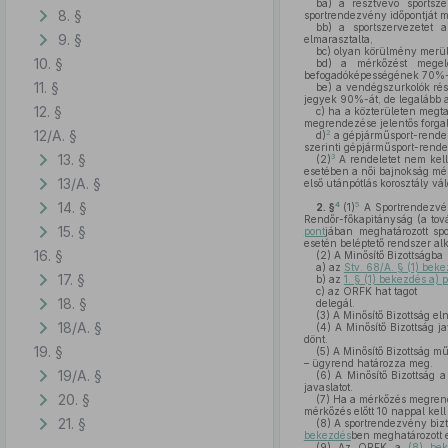
ba)
a résztvevő sportsze
8. §
sportrendezvény időpontját me
bb)
a sportszervezetet a
9. §
elmarasztalta,
bc)
olyan körülmény merült 
10. §
bd)
a mérkőzést megelőz
befogadóképességének 70%-át
11. §
be)
a vendégszurkolók rés
jegyek 90%-át, de legalább a
12. §
c)
ha a közterületen megta
megrendezése jelentős forgalo
12/A. §
2
d)
a gépjárműsport-rendezv
szerinti gépjárműsport-rend
13. §
3
(2)
A rendeletet nem kell
esetében a női bajnokság mé
13/A. §
első utánpótlás korosztály vá
14. §
4
5
2. §
(1)
A Sportrendezvén
Rendőr-főkapitányság (a tová
15. §
pont
jában meghatározott spo
esetén beléptető rendszer al
16. §
(2)
A Minősítő Bizottságba
a)
az
Stv. 68/A. § (1) bek
17. §
b)
az
1. § (1) bekezdés a) 
c)
az ORFK hat tagot
18. §
delegál.
(3)
A Minősítő Bizottság eln
18/A. §
(4)
A Minősítő Bizottság j
dönt.
19. §
(5)
A Minősítő Bizottság mű
– ügyrend határozza meg.
19/A. §
(6)
A Minősítő Bizottság a
javaslatot.
20. §
(7)
Ha a mérkőzés megrendez
mérkőzés előtt 10 nappal kel
21. §
(8)
A sportrendezvény bizt
bekezdés
ben meghatározott 
(9)
Az ORFK a
(8) be