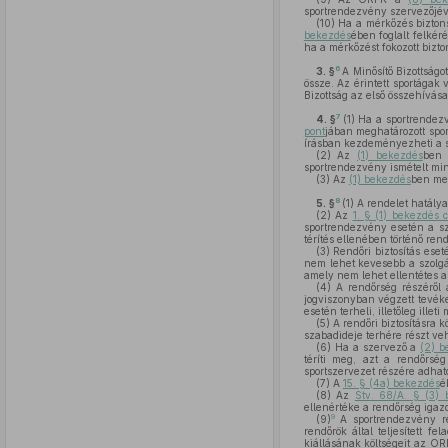
sportrendezvény szervezőjév
(10)
Ha a mérkőzés biztons
bekezdés
ében foglalt felkér
ha a mérkőzést fokozott bizt
6
3. §
A Minősítő Bizottság
össze. Az érintett sportága
Bizottság az első összehívás
7
4. §
(1)
Ha a sportrendezvé
pont
jában meghatározott spor
írásban kezdeményezheti a s
(2)
Az
(1) bekezdés
ben 
sportrendezvény ismételt min
(3)
Az
(1) bekezdés
ben meg
8
5. §
(1)
A rendelet hatálya
(2)
Az
1. § (1) bekezdés c
sportrendezvény esetén a sz
térítés ellenében történő rendő
(3)
Rendőri biztosítás eseté
nem lehet kevesebb a szolgál
amely nem lehet ellentétes a
(4)
A rendőrség részéről a
jogviszonyban végzett tevéke
esetén terheli, illetőleg illeti
(5)
A rendőri biztosításra k
szabadideje terhére részt v
(6)
Ha a szervező a
(2) b
téríti meg, azt a rendőrség
sportszervezet részére adható 
(7)
A
15. § (4a) bekezdés
é
(8)
Az
Stv. 68/A. § (3) 
ellenértéke a rendőrség igazo
9
(9)
A sportrendezvény ren
rendőrök által teljesített f
kiállásának költségeit az OR