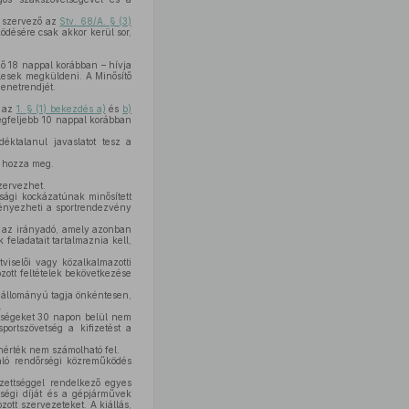
a szervező az
Stv. 68/A. § (3)
ödésére csak akkor kerül sor,
ző 18 nappal korábban – hívja
lesek megküldeni. A Minősítő
menetrendjét.
, az
1. § (1) bekezdés a)
és
b)
legfeljebb 10 nappal korábban
éktalanul javaslatot tesz a
n hozza meg.
zervezhet.
sági kockázatúnak minősített
ményezheti a sportrendezvény
sa az irányadó, amely azonban
feladatait tartalmaznia kell,
viselői vagy közalkalmazotti
ott feltételek bekövetkezése
ti állományú tagja önkéntesen,
.
tségeket 30 napon belül nem
portszövetség a kifizetést a
enérték nem számolható fel.
való rendőrségi közreműködés
pzettséggel rendelkező egyes
ltségi díját és a gépjárművek
ott szervezeteket. A kiállás,