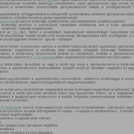
kockázatúnak minősített labdarúgó mérkőzésekre utazó sportszervezet vagy annak bizto
lamint a rendezésben közreműködők igénybevételének módját, a vendégrendezők fe
szakítására, felfüggesztésére és befejezetté nyilvánítására vonatkozó sportszakmai eljárá
módját és működési területük pontos meghatározását;
zdés d) pont
ja szerinti biztonsági szabályzatnak való megfelelésre vonatkozó adatokat.
biztonsági tervéhez a szervezőnek másolatban mellékelnie kell a külön jogszabá
 vonatkozó – hatósági engedélyeket.
vező az
Stv.
-ben, illetve a rendeletben meghatározott kötelezettségei megszegése kö
rők alkalmazása, további rendőri erők összevonása, átcsoportosítása válik szükségessé, a s
l összefüggésben felmerült – igazolt – költségeit.
vános helyen rendszeresen szervez a rendelet hatálya alá tartozó ugyanolyan sportrend
feltételei megfelelnek a rendőrség által korábban elfogadott biztonsági feltétele
éséhez a rendezvény helyszínének leírását és vázlatrajzát, továbbá a sportrendezv
atrajzát, valamint a
9. § (2) bekezdés
ében meghatározott mellékleteket nem kell csatolni.
 közterületen bonyolítják le, vagy a nézők egy része a sportrendezvényt a közterület
etnek a sportrendezvény lebonyolítására szolgáló részét jól láthatóan megjelölni és eg
árolni.
öteles együttműködni a sportrendezvény szervezőjével, valamint a rendőrséggel a szurk
nek, elkülönítésének, valamint felügyeletének megszervezésében.
rt-rendezvény résztvevőinek magatartása annak biztonságos megtartását veszélyezteti, í
zvényt a nézők elől elzárt területről kísérli meg figyelemmel kísérni, és e magatartásu
köteles a gépjárműsport-rendezvényt a további felszólítás eredményessége érdekében
zetté nyilvánítani.
 (3) bekezdés
e szerinti biztonságtechnikai ellenőrzést (a továbbiakban: ellenőrzés) vég
rsenyrendszer kezdete előtt legalább 30 nappal – vizsgálják a sportlétesítmény, a nézőtéri
ezések megfelelőségét.
esítmény vizsgálata során kiterjed:
a;
re szolgáló külön pénztárak meglétére;
tosítására;
olyosók meglétére és ezek állapotára;