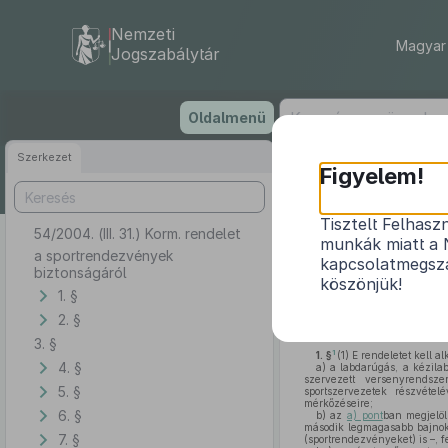
Nemzeti
Magyar 
Jogszabálytár
Ugrás
Oldalmenü
a
tartalomra
Szerkezet
Figyelem!
Tisztelt Felhasz
54/2004. (III. 31.) Korm. rendelet
munkák miatt a 
a sportrendezvények
kapcsolatmegsza
biztonságáról
köszönjük!
1. §
2. §
A sportról szóló
2004. évi 
következőket rendeli el:
3. §
1
1. §
(1)
E rendeletet kell a
4. §
a)
a labdarúgás, a kézilab
szervezett versenyrendsz
5. §
sportszervezetek részvéte
mérkőzéseire;
6. §
b)
az
a) pont
ban megjelö
második legmagasabb bajnok
7. §
(sportrendezvényeket) is –, f