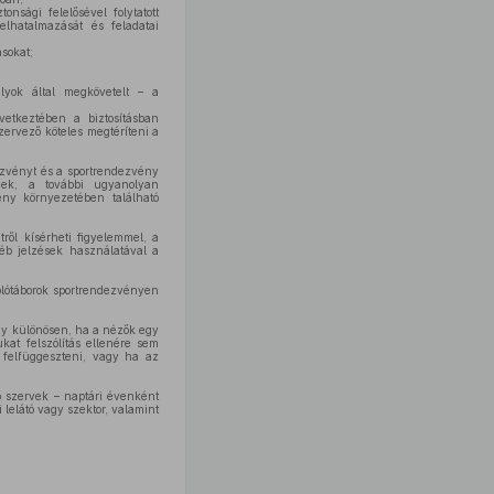
nsági felelősével folytatott
lhatalmazását és feladatai
sokat;
lyok által megkövetelt – a
vetkeztében a biztosításban
zervező köteles megtéríteni a
ezvényt és a sportrendezvény
knek, a további ugyanolyan
ény környezetében található
ről kísérheti figyelemmel, a
yéb jelzések használatával a
olótáborok sportrendezvényen
gy különösen, ha a nézők egy
kat felszólítás ellenére sem
 felfüggeszteni, vagy ha az
ző szervek – naptári évenként
 lelátó vagy szektor, valamint