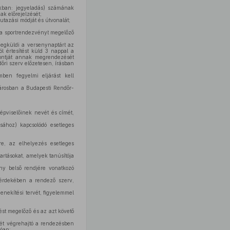
iakban: jegyeladás) számának
k előrejelzését;
utazási módját és útvonalát;
b a sportrendezvényt megelőző
egküldi a versenynaptárt az
l értesítést küld 3 nappal a
pontját annak megrendezését
őri szerv előzetesen, írásban
mben fegyelmi eljárást kell
városban a Budapesti Rendőr-
épviselőinek nevét és címét,
sához) kapcsolódó esetleges
e, az elhelyezés esetleges
artásokat, amelyek tanúsítója
ény belső rendjére vonatkozó
érdekében a rendező szerv,
enekítési tervét, figyelemmel
st megelőző és az azt követő
sét végrehajtó a rendezésben
zóan;