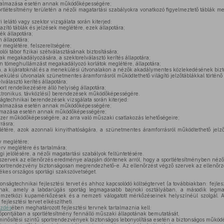
lkalmazása esetén annak működőképességére;
rtlétesítmény területén a nézői magatartási szabályokra vonatkozó figyelmeztető táblák me
 lelátó vagy szektor vizsgálata során kiterjed:
azító táblák és jelzések meglétére, ezek állapotára;
k állapotára;
 állapotára;
 meglétére, felszereltségére;
ói tábor fizikai szétválasztásának biztosítására;
k megakadályozására, a szektorelválasztó kerítés állapotára;
an tömeghullámzást megakadályozó korlátok meglétére, állapotára;
, a kijáratoknál és a menekülési útvonalakon a nézők akadálymentes közlekedésének bizto
nekülési útvonalak szünetmentes áramforrásról működtethető világító jelzőtáblákkal történő 
elválasztó kerítés állapotára;
ort rendelkezésére álló helyiség állapotára;
ktronikus, távközlési) berendezések működőképességére.
ágtechnikai berendezések vizsgálata során kiterjed:
lkalmazása esetén annak működőképességére;
lmazása esetén annak működőképességére;
r működőképességére, az arra való műszaki csatlakozás lehetőségeire;
rásra;
ére, azok azonnali kinyithatóságára, a szünetmentes áramforrásról működtethető jelzőtá
v meglétére;
erv meglétére és tartalmára;
i jelölésére, a nézői magatartási szabályok feltüntetésére.
szervek az ellenőrzés eredménye alapján döntenek arról, hogy a sportlétesítményben néző
portrendezvény biztonságosan megrendezhető-e. Az ellenőrzést végző szervek az ellenőr
etékes országos sportági szakszövetséget.
nságtechnikai fejlesztési tervet és ahhoz kapcsolódó költségtervet (a továbbiakban: fejlesz
sának, amely a labdarúgás sportág legmagasabb bajnoki osztályában, a második legm
mzetközi kupamérkőzések és a nemzeti válogatott mérkőzéseinek helyszínéül szolgál. A
fejlesztési tervet elkészítheti.
ezdés
ében meghatározott fejlesztési tervnek tartalmaznia kell:
őpontjában a sportlétesítmény fennálló műszaki állapotának bemutatását,
inősítési szintű sportrendezvények biztonságos lebonyolítása esetén a biztonságos működés