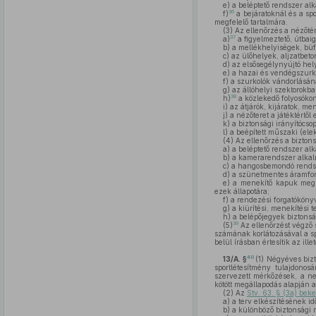
e)
a beléptető rendszer a
36
f)
a bejáratoknál és a spo
megfelelő tartalmára.
(3)
Az ellenőrzés a nézőtéri
37
a)
a figyelmeztető, útbaig
b)
a mellékhelyiségek, büfé
c)
az ülőhelyek, aljzatbeton
d)
az elsősegélynyújtó hely
e)
a hazai és vendégszurkol
f)
a szurkolók vándorlásána
g)
az állóhelyi szektorokb
38
h)
a közlekedő folyosókon
i)
az átjárók, kijáratok, me
j)
a nézőteret a játéktértől 
k)
a biztonsági irányítócsop
l)
a beépített műszaki (ele
(4)
Az ellenőrzés a biztons
a)
a beléptető rendszer a
b)
a kamerarendszer alka
c)
a hangosbemondó rendsze
d)
a szünetmentes áramfor
e)
a menekítő kapuk meglét
ezek állapotára;
f)
a rendezési forgatóköny
g)
a kiürítési, menekítési t
h)
a belépőjegyek biztonság
39
(5)
Az ellenőrzést végző 
számának korlátozásával a s
belül írásban értesítik az ill
40
13/A. §
(1)
Négyéves bizto
sportlétesítmény tulajdono
szervezett mérkőzések, a ne
kötött megállapodás alapján a 
(2)
Az
Stv. 63. § (3a) bek
a)
a terv elkészítésének id
b)
a különböző biztonsági m