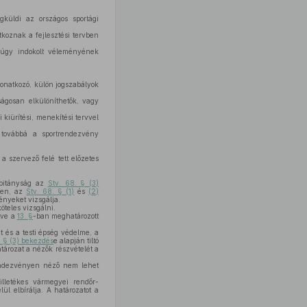
gküldi az országos sportági
koznak a fejlesztési tervben
 úgy indokolt véleményének
onatkozó, külön jogszabályok
ágosan elkülöníthetők, vagy
kiürítési, menekítési tervvel
– továbbá a sportrendezvény
 szervező felé tett előzetes
apitányság az
Stv. 68. § (3)
ben, az
Stv. 68. § (1)
és
(2)
ényeket vizsgálja.
köteles vizsgálni.
etve a
13. §
-ban meghatározott
et és a testi épség védelme, a
. § (3) bekezdés
e alapján tiltó
tározat a nézők részvételét a
rendezvényen néző nem lehet
illetékes vármegyei rendőr-
l elbírálja. A határozatot a