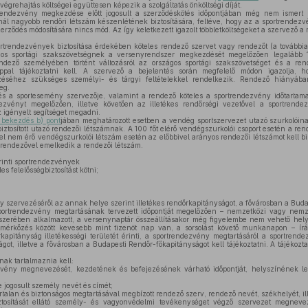
végrehajtás költségei együttesen képezik a szolgáltatás önköltségi díját.
endezvény megkezdése előtt jogosult a szerződéskötés időpontjában még nem ismert ú
l nagyobb rendőri létszám készenlétének biztosítására, feltéve, hogy az a sportrendezvé
rződés módosítására nincs mód. Az így keletkezett igazolt többletköltségeket a szervező a 
rtrendezvények biztosítása érdekében köteles rendező szervet vagy rendezőt (a további
os sportági szakszövetségnek a versenyrendszer megkezdését megelőzően legalább 
endező személyében történt változásról az országos sportági szakszövetséget és a ren
pal tájékoztatni kell. A szervező a bejelentés során megfelelő módon igazolja, 
éséhez szükséges személyi- és tárgyi feltételekkel rendelkezik. Rendező hiányáb
eg.
 a sportesemény szervezője, valamint a rendező köteles a sportrendezvény időtartama 
dezvényt megelőzően, illetve követően az illetékes rendőrségi vezetővel a sportrend
 igényelt segítséget megadni.
 bekezdés b) pont
jában meghatározott esetben a vendég sportszervezet utazó szurkolóin
 biztosított utazó rendezői létszámnak. A 100 főt elérő vendégszurkolói csoport esetén a r
t el nem érő vendégszurkolói létszám esetén az előbbivel arányos rendezői létszámot kell bi
ő rendezővel emelkedik a rendezői létszám.
inti sportrendezvények
s felelősségbiztosítást kötni;
 szervezéséről az annak helye szerint illetékes rendőrkapitányságot, a fővárosban a Bud
portrendezvény megtartásának tervezett időpontját megelőzően – nemzetközi vagy nemz
dszerében alkalmazott, a versenynaptár összeállításakor még figyelembe nem vehető hely
 mérkőzés között kevesebb mint tizenöt nap van, a sorsolást követő munkanapon – írás
apitányság illetékességi területét érinti, a sportrendezvény megtartásáról a sportrende
ot, illetve a fővárosban a Budapesti Rendőr-főkapitányságot kell tájékoztatni. A tájékoztat
nak tartalmaznia kell:
vény megnevezését, kezdetének és befejezésének várható időpontját, helyszínének leírá
 jogosult személy nevét és címét;
alan és biztonságos megtartásával megbízott rendező szerv, rendező nevét, székhelyét, ill
tosítását ellátó személy- és vagyonvédelmi tevékenységet végző szervezet megnevez