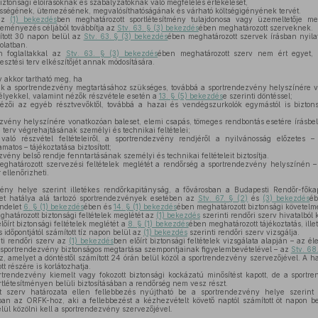
ztonsági előírásoknak és szabályzatoknak való megfelelés értékelését,
sségének, ütemezésének, megvalósíthatóságának és várható költségigényének tervét.
 az
(1) bekezdés
ben meghatározott sportlétesítmény tulajdonosa vagy üzemeltetője me
eményezés céljából továbbítja az
Stv. 63. § (3) bekezdés
ében meghatározott szerveknek.
ított 30 napon belül az
Stv. 63. § (3) bekezdés
ében meghatározott szervek írásban nyilat
olatban.
n foglaltakkal az
Stv. 63. § (3) bekezdés
ében meghatározott szerv nem ért egyet,
esztési terv elkészítőjét annak módosítására.
 akkor tartható meg, ha
k a sportrendezvény megtartásához szükséges, továbbá a sportrendezvény helyszínére v
délyekkel, valamint nézők részvétele esetén a
13. § (5) bekezdés
e szerinti döntéssel;
zői az egyéb résztvevőktől, továbbá a hazai és vendégszurkolók egymástól is biztons
vény helyszínére vonatkozóan baleset, elemi csapás, tömeges rendbontás esetére írásbeli 
a terv végrehajtásának személyi és technikai feltételei;
ló részvétel feltételeiről, a sportrendezvény rendjéről a nyilvánosság előzetes 
atos – tájékoztatása biztosított;
vény belső rendje fenntartásának személyi és technikai feltételeit biztosítja.
ghatározott szervezési feltételek meglétét a rendőrség a sportrendezvény helyszínén – a
 ellenőrizheti.
ény helye szerint illetékes rendőrkapitányság, a fővárosban a Budapesti Rendőr-fők
let hatálya alá tartozó sportrendezvények esetében az
Stv. 67. § (2)
és
(3) bekezdés
é
endelet
6. § (1) bekezdés
ében és
14. § (1) bekezdés
ében meghatározott biztonsági követelm
határozott biztonsági feltételek meglétét az
(1) bekezdés
szerinti rendőri szerv hivatalból 
lőírt biztonsági feltételek meglétét a
8. § (1) bekezdés
ében meghatározott tájékoztatás, ill
 időpontjától számított tíz napon belül az
(1) bekezdés
szerinti rendőri szerv vizsgálja.
ti rendőri szerv az
(1) bekezdés
ben előírt biztonsági feltételek vizsgálata alapján – az él
 sportrendezvény biztonságos megtartása szempontjainak figyelembevételével – az
Stv. 68
oz, amelyet a döntéstől számított 24 órán belül közöl a sportrendezvény szervezőjével. A ha
t részére is korlátozhatja.
rendezvény kiemelt vagy fokozott biztonsági kockázatú minősítést kapott, de a sport
rtlétesítményen belüli biztosításában a rendőrség nem vesz részt.
t szerv határozata ellen fellebbezés nyújtható be a sportrendezvény helye szerint 
an az ORFK-hoz, aki a fellebbezést a kézhezvételt követő naptól számított öt napon belü
elül közölni kell a sportrendezvény szervezőjével.