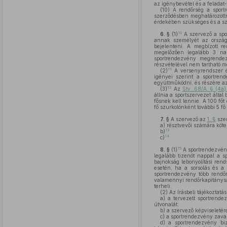
az igénybevétel és a feladat-
(10)
A rendőrség a sportr
szerződésben meghatározottná
érdekében szükséges és a sze
10
6. §
(1)
A szervező a spo
annak személyét az ország
bejelenteni. A megbízott r
megelőzően legalább 3 nap
sportrendezvény megrendez
részvételével nem tartható m
11
(2)
A versenyrendszer és
igényei szerint a sportren
együttműködni, és részére az
12
(3)
Az
Stv. 68/A. § (4a)
állnia a sportszervezet által
fősnek kell lennie. A 100 fő
fő szurkolónként további 5 f
7. §
A szervező az
1. §
szer
a)
résztvevői számára kötele
13
b)
14
c)
15
8. §
(1)
A sportrendezvény
legalább tizenöt nappal a s
bajnokság lebonyolítási ren
esetén, ha a sorsolás és a
sportrendezvény több rendőrk
valamennyi rendőrkapitányság
terheli.
(2)
Az írásbeli tájékoztatás
a)
a tervezett sportrendez
útvonalát;
b)
a szervező képviseletére
c)
a sportrendezvény zavart
d)
a sportrendezvény biz