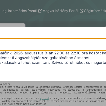
Jogi Információs Portál
Magyar Közlöny Portál
Céginformáció
54/2004. (III. 31.) Korm. rendelet
nálóink! 2026. augusztus 8-án 22:00 és 22:30 óra között ka
a sportrendezvények biztonságáról
Nemzeti Jogszabálytár szolgáltatásában átmeneti
Hatályos: 2024. 06. 25. –
kadásokra lehet számítani. Szíves türelmüket és megért
I. törvény (a továbbiakban: Stv.) 79. §
-a (1) bekezdésének c) pontjában foglalt felha
lkalmazni:
da, a kosárlabda, a vízilabda, a jégkorong sportágak országos sportági szakszövetsége ál
er legmagasabb bajnoki osztályában szervezett mérkőzésekre, a legmagasabb ba
lével megtartott nemzeti kupamérkőzésekre, a nemzetközi kupamérkőzésekre, valam
lt sportágak esetében minden, az
a) pont
ban meg nem határozott mérkőzésre – labdarúgá
i osztályban szervezett mérkőzéseket, az edzőmérkőzéseket és a nem versenyrendszer
eltéve, hogy azokon néző jelen lehet, és