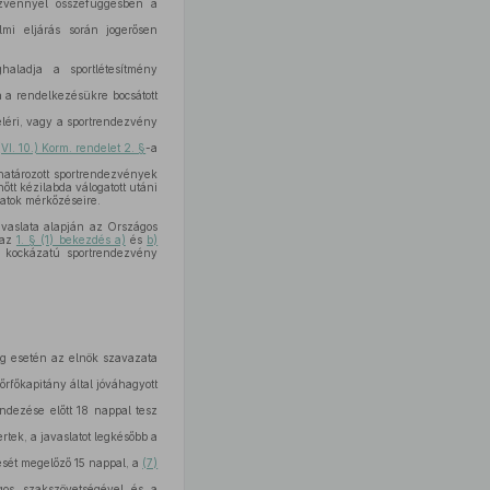
ezvénnyel összefüggésben a
mi eljárás során jogerősen
aladja a sportlétesítmény
a rendelkezésükre bocsátott
eléri, vagy a sportrendezvény
VI. 10.) Korm. rendelet 2. §
-a
atározott sportrendezvények
őtt kézilabda válogatott utáni
patok mérkőzéseire.
avaslata alapján az Országos
 az
1. § (1) bekezdés a)
és
b)
gi kockázatú sportrendezvény
ég esetén az elnök szavazata
őrfőkapitány által jóváhagyott
ndezése előtt 18 nappal tesz
tek, a javaslatot legkésőbb a
ését megelőző 15 nappal, a
(7)
gos szakszövetségével és a