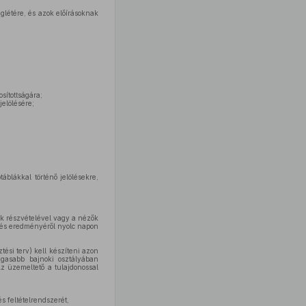
glétére, és azok előírásoknak
sítottságára;
jelölésére;
blákkal történő jelölésekre,
k részvételével vagy a nézők
zés eredményéről nyolc napon
tési terv) kell készíteni azon
agasabb bajnoki osztályában
z üzemeltető a tulajdonossal
 feltételrendszerét,