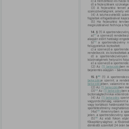
c)
a nemzetközi és hazai bi
d)
a fejlesztések szüksége
(3)
A fejlesztési tervet
szakszövetségnek, amely vél
(4)
A kézhezvételtől szám
foglaltak elfogadásával kapcs
(5)
Ha fejlesztési tervbe
megküldésével felhívja a fejl
14. §
(1)
A sportrendezvény
41
a)
a szervező rendelkezi
alapján előírt hatósági enge
42
b)
a sportrendezvény né
felügyeletük biztosított;
c)
a szervező a sportrendez
rendelkezik, és biztosítottak 
d)
a sportrendezvényen va
közönségének helyszíni folyam
e)
a szervező a sportrendez
(2)
Az
(1) bekezdés
ben me
bejelentés alapján – bármikor
43
15. §
(1)
A sportrendezv
bekezdés
e szerint, a rende
bekezdés
ében, valamint e r
(2)
Az
(1) bekezdés
ben meg
44
(3)
Az
(1) bekezdés
ben e
biztonságtechnikai ellenőrzés
(4)
Az
(1) bekezdés
szerin
vagyonbiztonság, valamint a
vagy korlátozó határozatot h
sportlétesítmény meghatározot
45
(4a)
Amennyiben a sport
jelen, a sportrendezvény spo
46
(5)
Az első fokon eljár
főkapitánysághoz, a fővárosb
döntéstől számított 24 órán b