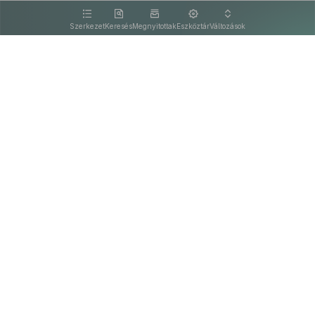
kattintva olvashat.
Szerkezet
Keresés
Megnyitottak
Eszköztár
Változások
Kapcsolat
Felhasználási feltételek
PDF
Akadálymentesítési nyilatkozat
Adatkezelési tájékoztató