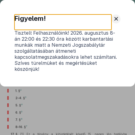
Nemzeti
Jogszabálytár
+
Figyelem!
2004. évi LXV. törvény
Tisztelt Felhasználóink! 2026. augusztus 8-
án 22:00 és 22:30 óra között karbantartási
a hivatalos iratok kézbesítésére vonatkozó
munkák miatt a Nemzeti Jogszabálytár
szabályokat tartalmazó egyes törvények
szolgáltatásában átmeneti
módosításáról, illetve a bírósági végrehajtásról
kapcsolatmegszakadásokra lehet számítani.
szóló
1994. évi LIII. törvény
jogharmonizációs
Szíves türelmüket és megértésüket
1
célú módosításáról
köszönjük!
Hatályos: 2007. 07. 01. – 2016. 06. 30.
2
1. §
3
2–4. §
4
5. §
5
6. §
6
7. §
7
8–16. §
17. §
(1)
Ez a törvény a kihirdetését követő 15. napon lép hatályba.