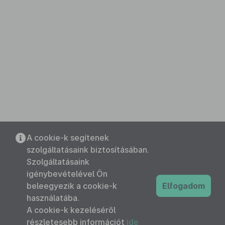
A cookie-k segítenek
szolgáltatásaink biztosításában.
Szolgáltatásaink
igénybevételével Ön
beleegyezik a cookie-k
Elfogadom
használatába.
A cookie-k kezeléséről
részletesebb információt
ide