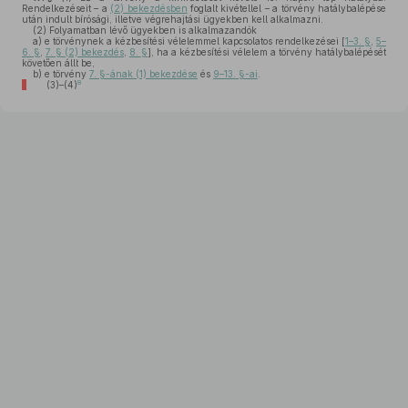
Rendelkezéseit – a
(2) bekezdésben
foglalt kivétellel – a törvény hatálybalépése
után indult bírósági, illetve végrehajtási ügyekben kell alkalmazni.
(2)
Folyamatban lévő ügyekben is alkalmazandók
a)
e törvénynek a kézbesítési vélelemmel kapcsolatos rendelkezései [
1–3. §
,
5–
6. §
,
7. § (2) bekezdés
,
8. §
], ha a kézbesítési vélelem a törvény hatálybalépését
követően állt be,
b)
e törvény
7. §-ának (1) bekezdése
és
9–13. §-ai
.
8
(3)–(4)