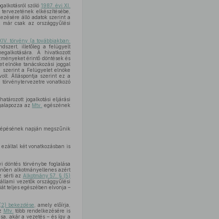
ogalkotásról szóló
1987. évi XI.
 tervezetének elkészítésébe,
kezésére álló adatok szerint a
ét már csak az országgyűlési
IV. törvény (a továbbiakban:
szert, illetőleg a felügyelt
egalkotására. A hivatkozott
zményeket érintő döntések és
et elnöke tanácskozási joggal
 szerint a Felügyelet elnöke
lt. Álláspontja szerint ez a
a törvénytervezetre vonatkozó
tározott jogalkotási eljárási
galapozza az
Mtv.
egészének
balépésének napján megszűnik
 ezáltal két vonatkozásban is
yi döntés törvénybe foglalása
enően alkotmányellenes azért
z sérti az
Alkotmány 57. § (5)
 állami vezetők országgyűlési
iát teljes egészében elvonja –
(2) bekezdése
, amely előírja,
az
Mtv.
több rendelkezésére is
sa, akár a vezetés – és így a