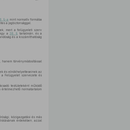
8. §-a
mint normatív formába
étes a jogbiztonsággal.
k, mert a felügyeleti szerv
lmegy a
38. §
tartalmán, és a
landóság és a kiszámíthatóság
on, hanem törvénymódosítással
nek és elnökhelyetteseinek az
 a Felügyelet szervezete és
ácsadó testületeként működő
en értelmezhető normatartalom
rósági, közigazgatási és más
lbírálásának érdekében, azzal