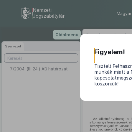
Nemzeti
Magyar 
Jogszabálytár
Ugrás
Oldalmenü
a
tartalomra
Szerkezet
Figyelem!
Tisztelt Felhasz
7/2004. (III. 24.) AB határozat
munkák miatt a 
kapcsolatmegsza
köszönjük!
Az Alkotmánybíróság a k
alkotmányellenességének el
Tersztyánszkyné dr. Vasadi É
Éva
alkotmánybírók különvé