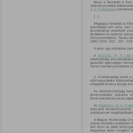
Mivel a Rendelet a Kvtv. 
véleményeztetési kötelezetts
2. § (1) bekezdés
] követelmé
[...]
Megjegyzi továbbá az Alko
jelentőségű lett volna, mert 
ténykérdésre vezethető vissz
társadalmi és szakmai szerve
Környezetvédelmi Tanács tör
(ABH 2000, 202., 207., 208.
A jelen ügy elbírálása sze
A
30/2000. (X. 11.) AB 
kötelezettség elmulasztásá
garantált egészséges körny
hanem kormányrendeletre vo
2. A köztársasági elnök a
előírt egyeztetési kötelezett
elfogadott törvény közjogi é
Az Alkotmánybíróság hang
törvényalkotási eljárásra
törvénykezdeményezés jogát,
Az
Alkotmány 25. § (1) be
képviselő kezdeményezhet
szabályainak megállapításáró
A Magyar Köztársaság Ors
eljárás részletes szabályait
kell lenni az adott törvényj
tárgyalása során vizsgálni 