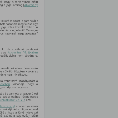
tó, hogy a törvényben előírt
ág a jogállamiság [
Alkotmány
ikérése azért is garanciális
betartásának megítélése egy
a jogalkotás következtében. A
aktudást megjelenítő Országos
yos, szakmai megalapozása.''
a ki, de a véleményeztetési
tás az
Alkotmány 18. §-ában
egállapítása nem törvényre,
rvezetének elkészítése során
gés súlyától függően – akár az
ésre nem hivatkozott.
sra vonatkozó szabályozást a
désében
kimondja, hogy a
gyrendje szabályozza.
tság és bármely országgyűlési
lkotási eljárás részletesebb
b hivatkozott 37. §-a
szól.
Házszabály)
a törvényalkotási
kotási eljárásban figyelemmel
írás, hogy a törvényjavaslat
tő számára kötelezően előírt