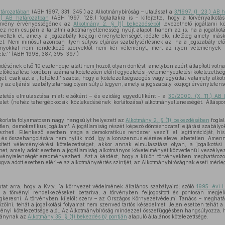
atározatában
(ABH 1997, 331, 345.) az Alkotmánybíróság – utalással a
3/1997. (I. 23.) AB 
.) AB határozatban
(ABH 1997, 128.) foglaltakra is – kifejtette, hogy a törvényalkotás
törvény érvényességének az
Alkotmány 2. § (1) bekezdéséből
levezethető jogállami k
z nem csupán a tartalmi alkotmányellenesség nyújt alapot, hanem az is, ha a jogalkotás
övettek el, amely a jogszabály közjogi érvénytelenségét idézte elő, illetőleg amely más
l. Nem minősül azonban ilyen súlyos eljárási szabálysértésnek az, ha a jogszabály-elők
tványokkal nem rendelkező szervektől nem kér véleményt, mert az ilyen vélemények
e.'' (ABH 1998, 387, 395, 397.)
ésének első 10 esztendeje alatt nem hozott olyan döntést, amelyben azért állapított vol
y előkészítése körében számára kötelezően előírt egyeztetési-véleményeztetési kötelezettsé
t, csak azt a ,,feltételt'' szabta, hogy a kötelezettségszegés vagy egyúttal valamely alkot
 az eljárási szabálytalanság olyan súlyú legyen, amely a jogszabály közjogi érvénytelen
tetés elmulasztása miatt elsőként – és ezidáig egyedüliként – a
30/2000. (X. 11.) AB 
et (nehéz tehergépkocsik közlekedésének korlátozása) alkotmányellenességét. Álláspo
korlata folyamatosan nagy hangsúlyt helyezett az
Alkotmány 2. § (1) bekezdésében
foglal
len, demokratikus jogállam'. A jogállamiság részét képező döntéshozatali eljárási szabályo
zheti. Ellenkező esetben maga a demokratikus rendszer veszíti el legitimációját, hi
 és összehangolására nem nyílik mód, így a konszenzus elérése eleve lehetetlen. Amenn
tett véleménykérési kötelezettséget, akkor annak elmulasztása olyan, a jogalkotási 
et, amely adott esetben a jogállamiság alkotmányos követelményét közvetlenül veszélyezt
érvénytelenségét eredményezheti. Azt a kérdést, hogy a külön törvényekben meghatározott
va adott esetben eléri-e az alkotmánysértés szintjét, az Alkotmánybíróságnak eseti mérleg
at arra, hogy a Kvtv. [a környezet védelmének általános szabályairól szóló
1995. évi L
a törvényi rendelkezéseket betartva, a törvényben feljogosított és pontosan megjel
keresni. A törvényben kijelölt szerv – az Országos Környezetvédelmi Tanács – meghatáro
ölni, tehát a jogalkotási folyamat nem szenved tartós késedelmet. Jelen esetben tehát
vényi kötelezettsége alól. Az Alkotmánybíróság mindezzel összefüggésben hangsúlyozza, h
rmánynak az
Alkotmány 35. § (1) bekezdés
b)
pontján
alapuló általános kötelezettsége.