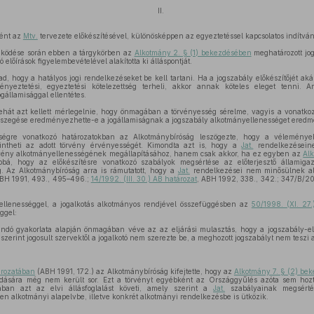
II.
ként az
Mtv.
tervezete előkészítésével, különösképpen az egyeztetéssel kapcsolatos indítván
űködése során ebben a tárgykörben az
Alkotmány 2. § (1) bekezdésében
meghatározott jog
ó előírások figyelembevételével alakította ki álláspontját.
ad, hogy a hatályos jogi rendelkezéseket be kell tartani. Ha a jogszabály előkészítőjét ak
nyeztetési, egyeztetési kötelezettség terheli, akkor annak köteles eleget tenni. 
ogállamisággal ellentétes.
hát azt kellett mérlegelnie, hogy önmagában a törvényesség sérelme, vagyis a vonatkoz
egszegése eredményezhette-e a jogállamiságnak a jogszabály alkotmányellenességet ered
ttségre vonatkozó határozatokban az Alkotmánybíróság leszögezte, hogy a véleménye
intheti az adott törvény érvényességét. Kimondta azt is, hogy a
Jat.
rendelkezéseine
ény alkotmányellenességének megállapításához, hanem csak akkor, ha ez egyben az
Al
bá, hogy az előkészítésre vonatkozó szabályok megsértése az előterjesztő államigazga
g. Az Alkotmánybíróság arra is rámutatott, hogy a
Jat.
rendelkezései nem minősülnek al
ABH 1991, 493., 495–496.;
14/1992. (III. 30.) AB határozat
, ABH 1992, 338., 342.; 347/B/2
yellenességgel, a jogalkotás alkotmányos rendjével összefüggésben az
50/1998. (XI. 27.
ggel:
andó gyakorlata alapján önmagában véve az az eljárási mulasztás, hogy a jogszabály-elő
szerint jogosult szervektől a jogalkotó nem szerezte be, a meghozott jogszabályt nem teszi
tározatában
(ABH 1991, 172.) az Alkotmánybíróság kifejtette, hogy az
Alkotmány 7. § (2) be
ogadására még nem került sor. Ezt a törvényt egyébként az Országgyűlés azóta sem hoz
ában azt az elvi állásfoglalást követi, amely szerint a
Jat.
szabályainak megsérté
en alkotmányi alapelvbe, illetve konkrét alkotmányi rendelkezésbe is ütközik.