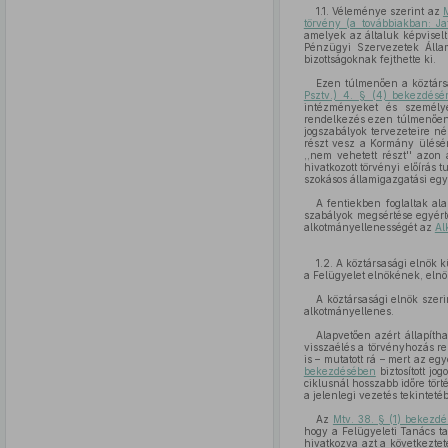
1.1. Véleménye szerint az
törvény (a továbbiakban: Ja
amelyek az általuk képviselt 
Pénzügyi Szervezetek Állami
bizottságoknak fejthette ki.
Ezen túlmenően a köztársa
Psztv.) 4. § (4) bekezdésé
intézményeket és személyek
rendelkezés ezen túlmenően 
jogszabályok tervezeteire né
részt vesz a Kormány ülésén
,,nem vehetett részt'' azo
hivatkozott törvényi előírás
szokásos államigazgatási egy
A fentiekben foglaltak ala
szabályok megsértése egyér
alkotmányellenességét az
Al
1.2. A köztársasági elnök k
a Felügyelet elnökének, elnö
A köztársasági elnök szer
alkotmányellenes.
Alapvetően azért állapíth
visszaélés a törvényhozás r
is – mutatott rá – mert az egy
bekezdésében
biztosított jo
ciklusnál hosszabb időre tört
a jelenlegi vezetés tekinteté
Az
Mtv. 38. § (1) bekezd
hogy a Felügyeleti Tanács ta
hivatkozva azt a következtet