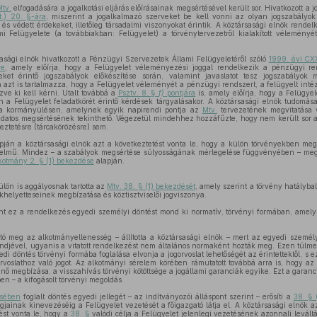
Mtv.
elfogadására a jogalkotási eljárás előírásainak megsértésével került sor. Hivatkozott a j
t.) 20. §-ára
, miszerint a jogalkalmazó szerveket be kell vonni az olyan jogszabályok
és védett érdekeket, illetőleg társadalmi viszonyokat érintik. A köztársasági elnök rendel
 Felügyelete (a továbbiakban: Felügyelet) a törvénytervezetről kialakított vélemény
sági elnök hivatkozott a Pénzügyi Szervezetek Állami Felügyeletéről szóló
1999. évi CXX
re
, amely előírja, hogy a Felügyelet véleményezési joggal rendelkezik a pénzügyi rend
et érintő jogszabályok előkészítése során, valamint javaslatot tesz jogszabályok m
azt is tartalmazza, hogy a Felügyelet véleményét a pénzügyi rendszert, a felügyelt inté
zve ki kell kérni. Utalt továbbá a
Psztv. 8. §
f)
pontjára
is, amely előírja, hogy a Felügyel
 a Felügyelet feladatkörét érintő kérdések tárgyalásakor. A köztársasági elnök tudomása
n a kormányülésen, amelynek egyik napirendi pontja az
Mtv.
tervezetének megvitatása vo
 tudatos megsértésének tekinthető. Végezetül mindehhez hozzáfűzte, hogy nem került sor 
eztetésre (tárcakörözésre) sem.
pján a köztársasági elnök azt a következtetést vonta le, hogy a külön törvényekben megha
telmű. Mindez – a szabályok megsértése súlyosságának mérlegelése függvényében – me
kotmány 2. § (1) bekezdése
alapján.
ülön is aggályosnak tartotta az
Mtv. 38. § (1) bekezdését
, amely szerint a törvény hatály
khelyetteseinek megbízatása és köztisztviselői jogviszonya.
int ez a rendelkezés egyedi személyi döntést mond ki normatív, törvényi formában, amely
ató meg az alkotmányellenesség – állította a köztársasági elnök – mert az egyedi személ
endjével, ugyanis a vitatott rendelkezést nem általános normaként hozták meg. Ezen túlm
edi döntés törvényi formába foglalása elvonja a jogorvoslat lehetőségét az érintettektől, s e
gorvoslathoz való jogot. Az alkotmányi sérelem körében rámutatott továbbá arra is, hogy az
énő megbízása, a visszahívás törvényi kötöttsége a jogállami garanciák egyike. Ezt a garanc
ben – a kifogásolt törvényi megoldás.
ésében
foglalt döntés egyedi jellegét – az indítványozói álláspont szerint – erősíti a
38. § 
gjainak kinevezéséig a Felügyelet vezetését a főigazgató látja el. A köztársasági elnök 
ést vonta le, hogy a
38. §
valódi célja a Felügyelet jelenlegi vezetésének azonnali leváltá