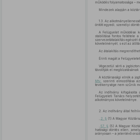
működés folyamatossága – me
Mindezek alapján a köztár
1.3. Az alkotmányelleness
öntött egyedi, személyi döntés
A Felügyelet működése kö
stabilitása fontos feltéte
szervezetátalakítás egészét é
követelményét, s ezt az állít
Az átalakítás megrendíthe
Érinti magát a Felügyelete
Végezetül sérti a jogbizt
távolítják el megbízatásának le
A köztársasági elnök a jog
Mtv.
szerinti elmozdítása a
tevékenysége nem szűnik meg
Az indítvány kifogásolta
Felügyeleti Tanács helyzetét
alkotmányos követelménye.
2. Az indítvány által felh
,,
2. §
(1) A Magyar Köztársa
,,
57. §
(5) A Magyar Köztár
hatósági döntés ellen, amely
arányosan – a jelenlévő orsz