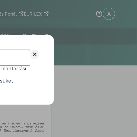
s Portál
EUR-LEX
ELI
+
rbantartási
ésüket
örvény egyes rendelkezései
a, dr. Kukorelli István
és
dr.
dr. Tersztyánszkyné dr. Vasadi