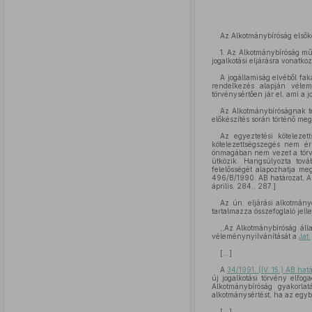
Az Alkotmánybíróság első
1. Az Alkotmánybíróság m
jogalkotási eljárásra vonatkoz
A jogállamiság elvéből fak
rendelkezés alapján vélemé
törvénysértően jár el, ami a j
Az Alkotmánybíróságnak te
előkészítés során történő m
Az egyeztetési köteleze
kötelezettségszegés nem ér
önmagában nem vezet a törv
ütközik. Hangsúlyozta továb
felelősségét alapozhatja me
496/B/1990. AB határozat, 
április, 284., 287.].
Az ún. eljárási alkotmán
tartalmazza összefoglaló jelle
,,Az Alkotmánybíróság áll
véleménynyilvánítását a
Jat.
[...]
A
34/1991. (IV. 15.) AB ha
új jogalkotási törvény elf
Alkotmánybíróság gyakorlat
alkotmánysértést, ha az egyb
[...]