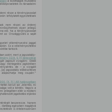
abály
a bizottságok működési
ekképviseletek és társadalmi
rdemi része a törvényjavaslat
rán lefolytatott egyeztetések
árások nem részei az érdemi
 minősülhetnek olyan jellegű
a elő, ha a törvényjavaslat
lyet az Országgyűlés a saját
ügyelet véleményezési joggal
 során. Ez a véleményeztetési
örébe tartozik.
an azért, mert a jogszabály-
otmány 32/A. § (1) bekezdése
t jogosult vizsgálni. Ebből
vagy mérlegelési jogkörében
énysértés, de – a vizsgált
[a] jogszabály előkészítésre
ét alapozhatja meg csupán.''
000. (X. 11.) AB határozatban
intettel került sor. Jelentős, mi
ága volt a kérdés. Vagyis: a
mi jellegében eltér a mostani
tározott jogalkotási eljárási
yetértését beszerezze, hanem
n, illetőleg egészben magáévá
yeztetésre is értelemszerűen