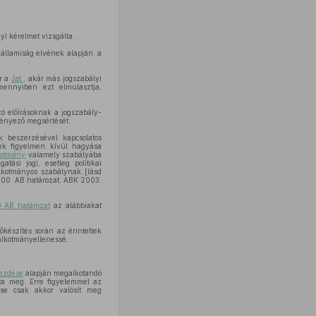
yi kérelmet vizsgálta.
államiság elvének alapján, a
ár a
Jat.
, akár más jogszabályi
Amennyiben ezt elmulasztja,
ó előírásoknak a jogszabály-
ményező megsértését.
k beszerzésével kapcsolatos
k figyelmen kívül hagyása
kotmány
valamely szabályába
tási jogi, esetleg politikai
kotmányos szabálynak [lásd
000. AB határozat, ABK 2003.
) AB határozat
az alábbiakat
készítés során az érintettek
 alkotmányellenessé.
kezdése
alapján megalkotandó
ta meg. Erre figyelemmel az
se csak akkor valósít meg