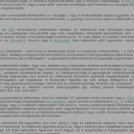
zok teljeskörűségét, a vélemény figyelembevételét vagy a mellőzés indokoltságát. A
Házsz
 annyit mond ki, hogy a képviselők számára lehetőséget kell biztosítani az országos érd
 megismerésére.
zben a fentiekből következően is – leszögezi, hogy a törvényalkotási eljárás ügydöntő, é
k nem eleme a törvénytervezet elkészítése, s ugyanígy kívül esnek rajta az előkészítés so
en az
Mtv.
tervezetének előkészítése körében az előterjesztő által lefolytatott elj
 így az esetlegesen elmulasztott vagy nem megfelelően lefolytatott egyeztetések nem
a törvény közjogi érvénytelenségét eredményezik. Ez csak abban az esetben fordulhatn
yan, az
Alkotmány
, törvény vagy a
Házszabály
által kötelezően előírt egyeztetés, ame
ése
értelmében – amint erre a köztársasági elnök is hivatkozott indítványában – a Fel
zert, illetőleg a felügyelt intézményeket és személyeket érintő jogszabályok előkészítése
yelet Kormány alá rendeltségére – a jogszabályok előkészítésének közigazgatási egyeztetési k
rlata töretlen abban, hogy nem állapítja meg a jogszabály alkotmányellenességét önmagáb
esztő valamely egyeztetési vagy véleményeztetési kötelezettségének nem tett eleget. Az
Alk
v.
vonatkozó rendelkezései alapján az Alkotmánybíróság a jogszabályok alkotmányosságá
róság hatáskörébe nem tartozik az előterjesztő (Kormány) jogkövető magatartásának, a
önmagában való megítélése. A törvényben foglaltak be nem tartása kétségkívül törv
t meg alkotmányellenességet. Amint arra az Alkotmánybíróság fentebb már hivatkozott: ,,
k megsértése az illetékes szervek államigazgatási jogi, esetleg politikai felelősség
ABH 1991, 493, 495–496.)
 gyakorlatának áttekintése során az indokolás II/1. pontjában külön kiemelte, hogy a
30/2
ányellenesség megállapítására az
Alkotmány
egyik konkrét rendelkezésére (
18. §
) is tek
nbség, hogy a hivatkozott határozatban nem törvény, hanem kormányrendelet alkotmányoss
t jogalkotási hatásköre gyakorlása során hagyott figyelmen kívül egy törvényi előírást, a
atározatában mondta ki az Alkotmánybíróság elvi éllel azt, hogy a külön törvényekben megha
ságát eseti mérlegeléssel kell eldönteni.
n kötelezővé tett egyeztetés nem arra irányul, hogy az előterjesztő valamely szerv eg
 megismerje. Az előkészítő jogkörébe tartozik az, hogy a véleményben foglaltakat részbe
ogy azt teljes egészében figyelmen kívül hagyja. Ez a megállapítás a közigazgatási eg
 (4) bekezdésében
foglaltakra is irányadó.