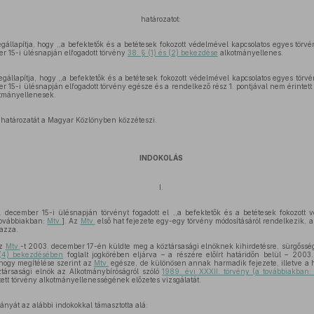
határozatot:
állapítja, hogy ,,a befektetők és a betétesek fokozott védelmével kapcsolatos egyes törvén
 15-i ülésnapján elfogadott törvény
38. § (1) és (2) bekezdése
alkotmányellenes.
állapítja, hogy ,,a befektetők és a betétesek fokozott védelmével kapcsolatos egyes törvén
15-i ülésnapján elfogadott törvény egésze és a rendelkező rész 1. pontjával nem érintett
tmányellenesek.
 határozatát a Magyar Közlönyben közzéteszi.
INDOKOLÁS
I.
december 15-i ülésnapján törvényt fogadott el ,,a befektetők és a betétesek fokozott 
 továbbiakban:
Mtv.
]. Az
Mtv.
első hat fejezete egy-egy törvény módosításáról rendelkezik, a
mazza.
az
Mtv.
-t 2003. december 17-én küldte meg a köztársasági elnöknek kihirdetésre, sürgőssé
(4) bekezdésében
foglalt jogkörében eljárva – a részére előírt határidőn belül – 200
hogy megítélése szerint az
Mtv.
egésze, de különösen annak harmadik fejezete, illetve a h
társasági elnök az Alkotmánybíróságról szóló
1989. évi XXXII. törvény (a továbbiakban:
tett törvény alkotmányellenességének előzetes vizsgálatát.
ványát az alábbi indokokkal támasztotta alá: