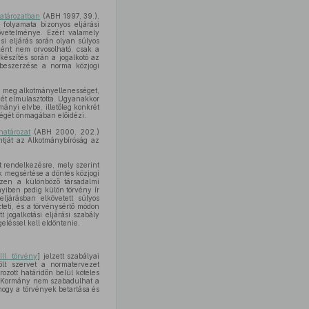
határozatban
(ABH 1997, 39.),
 folyamata bizonyos eljárási
övetelménye. Ezért valamely
i eljárás során olyan súlyos
ként nem orvosolható, csak a
észítés során a jogalkotó az
 beszerzése a norma közjogi
na meg alkotmányellenességet,
gét elmulasztotta. Ugyanakkor
mányi elvbe, illetőleg konkrét
ségét önmagában előidézi.
határozat
(ABH 2000, 202.)
ntját az Alkotmánybíróság az
t rendelkezésre, mely szerint
k megsértése a döntés közjogi
szen a különböző társadalmi
yiben pedig külön törvény ír
eljárásban elkövetett súlyos
eti, és a törvénysértő módon
 jogalkotási eljárási szabály
eléssel kell eldöntenie.
III. törvény
] jelzett szabályai
ölt szervet a normatervezet
zott határidőn belül köteles
 a Kormány nem szabadulhat a
ogy a törvények betartása és