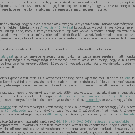
kifejezett rendelkezéseinek figyelmen kívül hagyásával született, ezért megállapítha
ég elmulasztása közvetlenül sérti a jogállamiság követelményét. Így azt az Alkotmánybírós
nyére figyelemmel, formai alkotmányellenessége miatt megsemmisítette.
tmánybíróság, hogy a jelen esetben az Országos Környezetvédelmi Tanács véleményének k
a fentiekben kifejtett – az
Alkotmány 18. §-ával
kapcsolatos – alkotmányos követelmény 
a: vizsgálandó, hogy a környezetvédelem jogszabályokkal biztosított szintje változik-e 
zeteket, valamint a tudomány képviselőit tömörítő, a környezetvédelemmel kapcsolatos sz
vényben megállapított feladata a környezetvédelem széles körű társadalmi és tudomán
)
mpontjából az alábbi körülményeket indokolt a fenti határozatból külön kiemelni:
határozat
az alkotmányellenességet formai okból, a jogállamiság sérelme miatt mondt
nak súlyosságát alkotmányossági szempontból növelte az a körülmény, hogy a mulasz
ezethez való jog érvényesülését közvetlenül veszélyeztette. Az alkotmányellenesség m
natkozott.
 jelen ügyben azért kérte az alkotmányellenesség megállapítását, mert szerinte az
Mtv.
te
ség Kormány általi elmulasztása sérti általában a jogállamiság elvét, illetve – a szabálysze
rvénytelenségét is eredményezheti. Az indítvány ezen túlmenően más alkotmányi rendelkez
súlyozza, hogy alkotmányi szempontból külön kell választani az általában a jogalkotá
 előírt rendelkezésektől. Ezt maga a
Jat. is megteszi, amikor a 37. § (1) bekez
 a kezdeményezés módját és a törvényalkotás rendjét az
Alkotmány
és az Országgyűlés ü
kezdése
értelmében törvényt a köztársasági elnök, a Kormány, minden országgyűlési bizot
. A
(2) bekezdés
szerint a törvényhozás joga az Országgyűlést illeti meg. A törvénya
l szóló kötelezettséget maga az
Alkotmány
nem írja elő, erről törvényi szinten a
Jat. fenteb
zággyűlésének Házszabályáról szóló
46/1994. (IX. 30.) OGY határozat (a továbbiakban: 
 meghatározza, ugyanakkor nem tartalmaz rendelkezést arra vonatkozóan, hogy a törvényal
avaslat előkészítésének szabályosságára. Nincs arra vonatkozóan konkrét házszabályi elő
kellene a törvénytervezet előkészítésének megfelelőségét, a jogszabályban az előterjesz