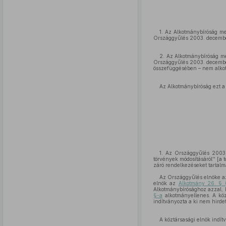
1. Az Alkotmánybíróság meg
Országgyűlés 2003. december
2. Az Alkotmánybíróság meg
Országgyűlés 2003. december 
összefüggésében – nem alko
Az Alkotmánybíróság ezt a
1. Az Országgyűlés 2003. 
törvények módosításáról'' [a
záró rendelkezéseket tartal
Az Országgyűlés elnöke 
elnök az
Alkotmány 26. § 
Alkotmánybírósághoz azzal, 
§-a
alkotmányellenes. A köz
indítványozta a ki nem hirde
A köztársasági elnök indít