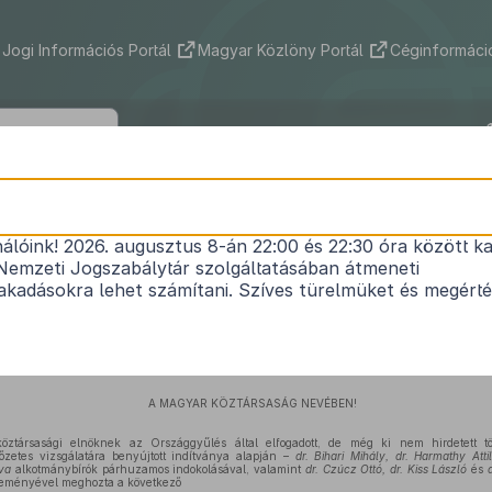
Jogi Információs Portál
Magyar Közlöny Portál
Céginformáció
1
7/2004. (III. 24.) AB határozat
nálóink! 2026. augusztus 8-án 22:00 és 22:30 óra között ka
Nemzeti Jogszabálytár szolgáltatásában átmeneti
kadásokra lehet számítani. Szíves türelmüket és megért
Hatályos: 2004. 03. 24. – 2013. 03. 31.
A MAGYAR KÖZTÁRSASÁG NEVÉBEN!
öztársasági elnöknek az Országgyűlés által elfogadott, de még ki nem hirdetett t
őzetes vizsgálatára benyújtott indítványa alapján –
dr. Bihari Mihály, dr. Harmathy Attil
va
alkotmánybírók párhuzamos indokolásával, valamint
dr. Czúcz Ottó, dr. Kiss László
és
leményével meghozta a következő