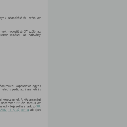
yek módosításáról'' szóló, az
yek módosításáról'' szóló, az
 rendelkezései – az indítvány
védelmével kapcsolatos egyes
 hetedik pedig az átmeneti és
gi kérelemmel. A köztársasági
3. december 22-én fordult az
etedik fejezethez tartozó
38.
 Abtv.) 1. §
a)
pontja
alapján