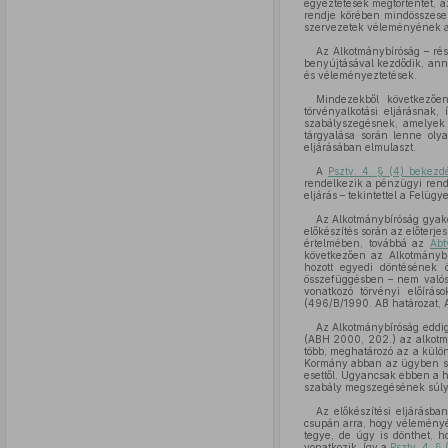
egyeztetések megtörténtét, a
rendje körében mindösszesen
szervezetek véleményének a
Az Alkotmánybíróság – rés
benyújtásával kezdődik, anna
és véleményeztetések.
Mindezekből következő
törvényalkotási eljárásnak,
szabályszegésnek, amelyek 
tárgyalása során lenne ol
eljárásában elmulaszt.
A
Psztv. 4. § (4) bekezd
rendelkezik a pénzügyi rends
eljárás – tekintettel a Felüg
Az Alkotmánybíróság gyako
előkészítés során az előterj
értelmében, továbbá az
Abt
következően az Alkotmánybí
hozott egyedi döntésének 
összefüggésben – nem valósí
vonatkozó törvényi előíráso
(496/B/1990. AB határozat, 
Az Alkotmánybíróság eddigi
(ABH 2000, 202.) az alkotm
több, meghatározó az a külö
Kormány abban az ügyben sajá
esettől. Ugyancsak ebben a h
szabály megszegésének súlyos
Az előkészítési eljárásba
csupán arra, hogy véleményét
tegye, de úgy is dönthet, h
vonatkozik, így a
Psztv. 4. §