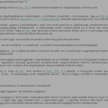
gszakításának árán is.
sasági elnök az
Mtv. 38. §
alkotmányellenességének megállapítását indítványozta.
ég megállapításának indokoltságát – a fentieken túlmenően – arra alapozta, hogy az
Mtv. 3
 azért is sérti az
Alkotmány 2. § (1) bekezdésében
deklarált jogállamiság elvét, mert ellent
rében ugyanis különösképpen azért kell érvényesülnie a jogbiztonság követelményéne
le a piacgazdaság működésének. A köztársasági elnök indítványának ez a része már tú
rinti. Kifejti, hogy az
Mtv.
által bevezetni kívánt szervezeti reform sérti a viszonylagos ál
ását különösen a következőkkel támasztja alá.
ti a pénzügyi szervezetek bizalmát az őket felügyelő intézményben.
t, annak vezetését, munkatársait, a működés folyamatosságát és kiszámíthatóságát.
onságot az, ha a határozott időre kinevezett vezetőt nem a törvényben meghatározott mód
járta előtt.
biztonsággal összefüggésben megismételte azt az állítását, miszerint a Felügyelet elnöké
z egyébként irányadó garanciális rendelkezések megkerülésével történik. Mindeközben
 és nem is alakul át a megbízatások megszüntetését indokoló módon.
 azt is, hogy az
Mtv.
nem rendezi a
Psztv. 9/B. §-a
alapján, a Felügyelet elnöke tan
. Ezzel – a köztársasági elnök megítélése szerint – sérül a világos, érthető és megfelelő
ívott alkotmányi rendelkezések a következők:
ság független, demokratikus jogállam.''
saságban a törvényben meghatározottak szerint mindenki jogorvoslattal élhet az olyan bí
 a jogát vagy jogos érdekét sérti. A jogorvoslati jogot – a jogviták ésszerű időn belüli e
ággyűlési képviselők kétharmadának szavazatával elfogadott törvény korlátozhatja.''