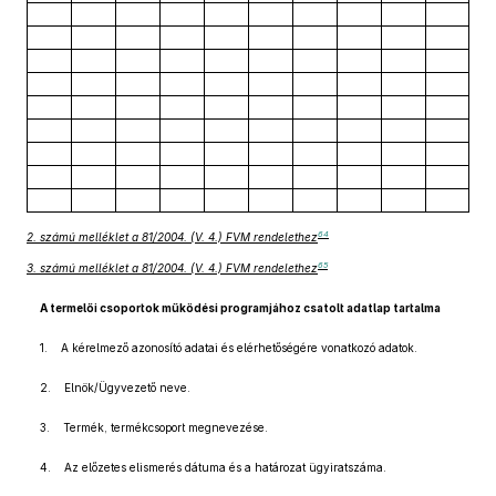
64
2. számú melléklet a 81/2004. (V. 4.) FVM rendelethez
65
3. számú melléklet a 81/2004. (V. 4.) FVM rendelethez
A termelői csoportok működési programjához csatolt adatlap tartalma
1. A kérelmező azonosító adatai és elérhetőségére vonatkozó adatok.
2. Elnök/Ügyvezető neve.
3. Termék, termékcsoport megnevezése.
4. Az előzetes elismerés dátuma és a határozat ügyiratszáma.