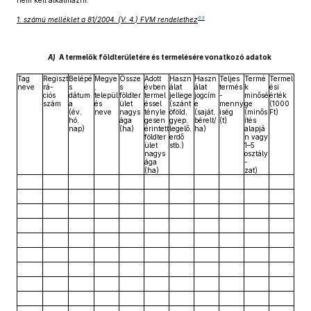
nem kell alkalmazni.
63
1. számú melléklet a 81/2004. (V. 4.) FVM rendelethez
A)
A termelők földterületére és termelésére vonatkozó adatok
Tag
Regiszt
Belépé
Megye
Össze
Adott
Haszn
Haszn
Teljes
Termé
Termel
neve
rá-
s
,
s
évben
álat
álat
termés
k
ési
ciós
dátum
települ
földter
termel
jellege
jogcím
-
minősé
érték
szám
a
és
ület
éssel
(szánt
e
menny
ge
(1000
(év,
neve
nagys
tényle
óföld,
(saját,
iség
(minős
Ft)
hó,
ága
gesen
gyep,
bérelt/
(t)
ítés
nap)
(ha)
érintett
legelő,
ha)
alapjá
földter
erdő
n vagy
ület
stb.)
1–5
nagys
osztály
ága
-
(ha)
zat)