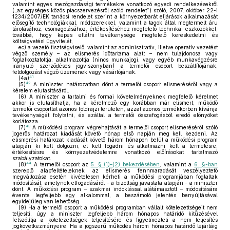
valamint egyes mezőgazdasági termékekre vonatkozó egyedi rendelkezésekről
(„az egységes közös piacszervezésről szóló rendelet”) szóló, 2007. október 22-i
1234/2007/EK tanácsi rendelet szerint a környezetbarát eljárások alkalmazását
elősegítő technológiákkal, módszerekkel, valamint a tagok által megtermelt áru
tárolásához, csomagolásához, értékesítéséhez megfelelő technikai eszközökkel,
továbbá, hogy képes ellátni tevékenysége megfelelő kereskedelmi és
költségvetési ügyvitelét,
ec)
a vezető tisztségviselő, valamint az adminisztratív, illetve operatív vezetést
végző személy – az elismerés időtartama alatt – nem tulajdonosa vagy
foglalkoztatottja, alkalmazottja (nincs munkajogi, vagy egyéb munkavégzésre
irányuló szerződéses jogviszonyban) a termelői csoport beszállítójának,
feldolgozást végző üzemének vagy vásárlójának.
41
(4a)
42
(5)
A miniszter határozatban dönt a termelői csoport elismeréséről vagy a
kérelem elutasításáról.
(6)
A miniszter a tartalmi és formai követelményeknek megfelelő kérelmet
akkor is elutasíthatja, ha a kérelmező egy korábban már elismert, működő
termelői csoporttal azonos földrajzi területen, azzal azonos termékkörben kívánja
tevékenységét folytatni, és ezáltal a termelői összefogásból eredő előnyöket
korlátozza.
43
(7)
A működési program végrehajtását a termelői csoport elismeréséről szóló
jogerős határozat kiadását követő hónap első napján meg kell kezdeni. Az
elismerési határozat kiadását követő három hónapon belül a működési program
alapján ki kell dolgozni, el kell fogadni és alkalmazni kell a termelésre,
értékesítésre és környezetvédelemre vonatkozó előírásokat tartalmazó
szabályzatokat.
44
(8)
A termelői csoport az
5. § (1)–(2) bekezdésében
, valamint a
6. §-ban
szereplő alapfeltételeknek az elismerés fennmaradását veszélyeztető
megváltozása esetén kivételesen kérheti a működési programjában foglaltak
módosítását, amelynek elfogadásáról – a bizottság javaslata alapján – a miniszter
dönt. A működési program – szakmai indoklással alátámasztott – módosítására
évente legfeljebb egy alkalommal, a beszámoló jelentés benyújtásával
egyidejűleg van lehetőség.
(9)
Ha a termelői csoport a működési programban vállalt kötelezettségeit nem
teljesíti, úgy a miniszter legfeljebb három hónapos határidő kitűzésével
felszólítja a kötelezettségek teljesítésére és figyelmezteti a nem teljesítés
jogkövetkezményeire. Ha a jogszerű működés három hónapos határidő lejártáig