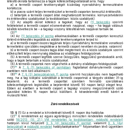
létesítő okirata tartalmazza a tagok kötelezettségvállalását arra, hogy
a)
a termelői csoport tevékenységét kizárólag nyersdohány termesztésére
korlátozza;
b)
a piacra szánt teljes termelésüket a termelői csoporton keresztül értékesítik;
c)
betartják a termelői csoport által meghatározott termelési, környezetvédelmi
és értékesítési szabályokat (a továbbiakban: közös szabályok).
(2)
Az alapító okirat kötelezi a tagokat, hogy az
(1) bekezdés
szerinti
feltételeket a termelői csoport elismerésének napjával, vagy – ha taggá válásuk
később következik be – a tagsági viszony létesítésének napjával tartsák be.
58
(3)
(4)
Az
(1) bekezdés
b)
pontja
alkalmazásában a termelői csoporton keresztül
történő értékesítés legalább az alábbi tevékenységekre terjed ki:
a)
a termelői csoport összes tagjának teljes nyersdohány termelésére vonatkozó
termeltetési szerződés megkötése a termelői csoport nevében és javára, valamint
b)
a termelői csoport összes tagja által megtermelt, és a közös szabályok szerint
előkészített teljes mennyiség átadása az elsődleges feldolgozónak.
(5)
A termelői csoport legfőbb szerve (közgyűlés, taggyűlés) gondoskodik arról,
hogy a tagok betartsák a közös szabályokat.
(6)
A termelői csoportok nem végezhetik a dohány elsődleges feldolgozását.
59
(7)
A
7. § (1) bekezdés
g)
pontjában
foglaltakat dohánytermelői csoport
esetében nem kell alkalmazni.
60
(8)
A
7. § (3) bekezdésének
f)
pontja
szerinti hozzájárulás nem tagadható
meg, ha a tag kilépési szándékát a termelői csoportnál a tárgyév október 31-ig
bejelenti, és a termelői csoporttal szemben fennálló szerződéses
kötelezettségének legkésőbb a bejelentést követő 90 napon belül eleget tesz.
Ebben az esetben a termelői csoport a tagsági viszony megszűnéséről szóló
igazolást köteles 15 napon belül kiállítani. A késedelemből eredő kárért a
mulasztó felel.
Záró rendelkezések
13. §
(1)
Ez a rendelet a kihirdetését követő 8. napon lép hatályba.
61
(2)
E rendeletnek az egyes agrártárgyú miniszteri rendeletek módosításáról
szóló
18/2013. (III. 21.) VM rendelettel (a továbbiakban: módosító rendelet)
hatályon kívül helyezett
9. § (4) bekezdés
f)
pontját
, valamint
9. § (4a)
62
bekezdését
a
módosító rendelet
hatálybalépésekor
folyamatban lévő ügyekben