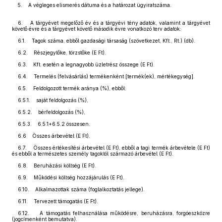
5. A végleges elismerés dátuma és a határozat ügyiratszáma.
6. A tárgyévet megelőző év és a tárgyévi tény adatok, valamint a tárgyévet
követő évre és a tárgyévet követő második évre vonatkozó terv adatok:
6.1. Tagok száma, ebből gazdasági társaság (szövetkezet, Kft., Rt.) (db).
6.2. Részjegytőke, törzstőke (E Ft).
6.3. Kft. esetén a legnagyobb üzletrész összege (E Ft).
6.4. Termelés (felvásárlás) termékenként [termék(ek), mértékegység].
6.5. Feldolgozott termék aránya (%), ebből:
6.5.1. saját feldolgozás (%),
6.5.2. bérfeldolgozás (%),
6.5.3. 6.5.1+6.5.2 összesen.
6.6 Összes árbevétel (E Ft).
6.7. Összes értékesítési árbevétel (E Ft), ebből a tagi termék árbevétele (E Ft)
és ebből a természetes személy tagoktól származó árbevétel (E Ft).
6.8. Beruházási költség (E Ft).
6.9. Működési költség hozzájárulás (E Ft).
6.10. Alkalmazottak száma (foglalkoztatás jellege).
6.11. Tervezett támogatás (E Ft).
6.12. A támogatás felhasználása működésre, beruházásra, forgóeszközre
(jogcímenként bemutatva).