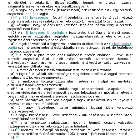
termőterület, a betakarított, illetve előállított termék mennyisége, hozama,
valamint termékeinek értékesítése vonatkozásában);
e)
a tagok egy adott termék (termékcsoport) értékesítésére csak egy termelői
csoportnak lehetnek tagjai;
23
f)
a
(2) bekezdésben
foglalt kivételekkel az elismerés tárgyát képező
árutermelésük száz százalékát a termelői csoporton keresztül forgalmazzák;
g)
vállalják, hogy belépésüket követően legalább három évig a termelői
csoportból nem lépnek ki.
(2)
Az
(1) bekezdés
f)
pontjában
foglaltaktól kizárólag a termelői csoport
legfőbb szerve (közgyűlés, taggyűlés) hozzájárulásával, a létesítő okiratban
rögzített alábbi esetekben lehet eltérni:
a)
a tagok közvetlenül a fogyasztók számára értékesíthetik az
(1) bekezdés
f)
pontja
szerinti árutermelés létesítő okiratban meghatározott részét, de legfeljebb
huszonöt százalékát;
24
b)
a tagok a piac rendellenes működése esetén önállóan, illetve saját
termelői csoportjuk által kijelölt másik termelői szervezeten keresztül
értékesíthetik azon árumennyiséget, amely értékesítése saját szervezeten
keresztül nem oldható meg.
(3)
A termelői csoport létesítő okiratának tartalmaznia kell továbbá:
a)
a tagok által vállalt kötelezettségek megsértése esetére a taggal szemben
alkalmazható jogkövetkezményeket;
b)
a működési költség-hozzájárulás fizetésének módját és mértékét,
elmulasztásának következményeit;
25
c)
a termelői csoport érdekeltségi rendszerének alapelveit, az
eredményfelosztás és a felhalmozott vagyon felosztásának módját, amelyet a
beszállított termék értékének arányában szükséges rögzíteni;
d)
azon szabályokat, amelyek alapján a tagok demokratikusan felügyelik a
szervezetet és annak működését;
e)
új tagok felvételére, illetve minimális tagsági időre vonatkozó
rendelkezéseket;
f)
a tagok kilépésének, illetve üzletrészük átruházásának a legfőbb szerv
hozzájárulásához kötését;
26
g)
arra vonatkozó szabályozást, hogy a termelői csoport választott
tisztségviselői csak a termelői csoport tagjai lehetnek.
27
(4)
Korlátolt felelősségű társaság formában működő gazdasági társaság
termelői csoportként történő elismerése 2013. január 1-jétől nem kérelmezhető.
28
(5)