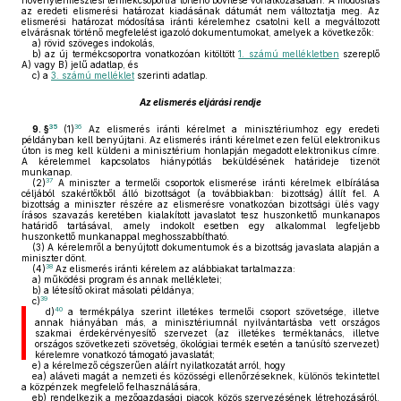
növénytermesztési termékcsoportra történő bővítése vonatkozásában. A módosítás
az eredeti elismerési határozat kiadásának dátumát nem változtatja meg. Az
elismerési határozat módosítása iránti kérelemhez csatolni kell a megváltozott
elvárásnak történő megfelelést igazoló dokumentumokat, amelyek a következők:
a)
rövid szöveges indokolás,
b)
az új termékcsoportra vonatkozóan kitöltött
1. számú mellékletben
szereplő
A) vagy B) jelű adatlap, és
c)
a
3. számú melléklet
szerinti adatlap.
Az elismerés eljárási rendje
35
36
9. §
(1)
Az elismerés iránti kérelmet a minisztériumhoz egy eredeti
példányban kell benyújtani. Az elismerés iránti kérelmet ezen felül elektronikus
úton is meg kell küldeni a minisztérium honlapján megadott elektronikus címre.
A kérelemmel kapcsolatos hiánypótlás beküldésének határideje tizenöt
munkanap.
37
(2)
A miniszter a termelői csoportok elismerése iránti kérelmek elbírálása
céljából szakértőkből álló bizottságot (a továbbiakban: bizottság) állít fel. A
bizottság a miniszter részére az elismerésre vonatkozóan bizottsági ülés vagy
írásos szavazás keretében kialakított javaslatot tesz huszonkettő munkanapos
határidő tartásával, amely indokolt esetben egy alkalommal legfeljebb
huszonkettő munkanappal meghosszabbítható.
(3)
A kérelemről a benyújtott dokumentumok és a bizottság javaslata alapján a
miniszter dönt.
38
(4)
Az elismerés iránti kérelem az alábbiakat tartalmazza:
a)
működési program és annak mellékletei;
b)
a létesítő okirat másolati példánya;
39
c)
40
d)
a termékpálya szerint illetékes termelői csoport szövetsége, illetve
annak hiányában más, a minisztériumnál nyilvántartásba vett országos
szakmai érdekérvényesítő szervezet (az illetékes terméktanács, illetve
országos szövetkezeti szövetség, ökológiai termék esetén a tanúsító szervezet)
kérelemre vonatkozó támogató javaslatát;
e)
a kérelmező cégszerűen aláírt nyilatkozatát arról, hogy
ea)
aláveti magát a nemzeti és közösségi ellenőrzéseknek, különös tekintettel
a közpénzek megfelelő felhasználására,
eb)
rendelkezik a mezőgazdasági piacok közös szervezésének létrehozásáról,