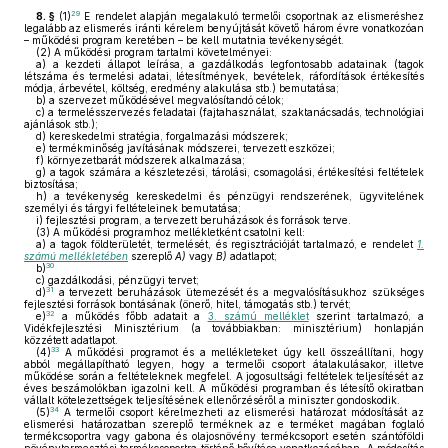
29
8. §
(1)
E rendelet alapján megalakuló termelői csoportnak az elismeréshez
legalább az elismerés iránti kérelem benyújtását követő három évre vonatkozóan
– működési program keretében – be kell mutatnia tevékenységét.
(2)
A működési program tartalmi követelményei:
a)
a kezdeti állapot leírása, a gazdálkodás legfontosabb adatainak (tagok
létszáma és termelési adatai, létesítmények, bevételek, ráfordítások értékesítés
módja, árbevétel, költség, eredmény alakulása stb.) bemutatása;
b)
a szervezet működésével megvalósítandó célok;
c)
a termelésszervezés feladatai (fajtahasználat, szaktanácsadás, technológiai
ajánlások stb.);
d)
kereskedelmi stratégia, forgalmazási módszerek;
e)
termékminőség javításának módszerei, tervezett eszközei;
f)
környezetbarát módszerek alkalmazása;
g)
a tagok számára a készletezési, tárolási, csomagolási, értékesítési feltételek
biztosítása;
h)
a tevékenység kereskedelmi és pénzügyi rendszerének, ügyvitelének
személyi és tárgyi feltételeinek bemutatása;
i)
fejlesztési program, a tervezett beruházások és források terve.
(3)
A működési programhoz mellékletként csatolni kell:
a)
a tagok földterületét, termelését, és regisztrációját tartalmazó, e rendelet
1.
számú mellékletében
szereplő
A)
vagy
B)
adatlapot;
30
b)
c)
gazdálkodási, pénzügyi tervet;
31
d)
a tervezett beruházások ütemezését és a megvalósításukhoz szükséges
fejlesztési források bontásának (önerő, hitel, támogatás stb.) tervét;
32
e)
a működés főbb adatait a
3. számú melléklet
szerint tartalmazó, a
Vidékfejlesztési Minisztérium (a továbbiakban: minisztérium) honlapján
közzétett adatlapot.
33
(4)
A működési programot és a mellékleteket úgy kell összeállítani, hogy
abból megállapítható legyen, hogy a termelői csoport átalakulásakor, illetve
működése során a feltételeknek megfelel. A jogosultsági feltételek teljesítését az
éves beszámolókban igazolni kell. A működési programban és létesítő okiratban
vállalt kötelezettségek teljesítésének ellenőrzéséről a miniszter gondoskodik.
34
(5)
A termelői csoport kérelmezheti az elismerési határozat módosítását az
elismerési határozatban szereplő terméknek az e terméket magában foglaló
termékcsoportra vagy gabona és olajosnövény termékcsoport esetén szántóföldi