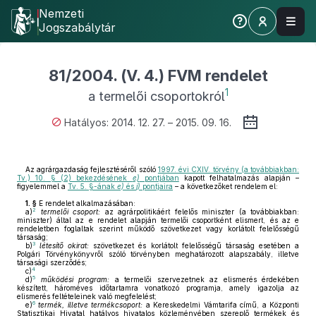
Nemzeti
Jogszabálytár
81/2004. (V. 4.) FVM rendelet
1
a termelői csoportokról
Hatályos: 2014. 12. 27. – 2015. 09. 16.
Az agrárgazdaság fejlesztéséről szóló
1997. évi CXIV. törvény (a továbbiakban:
Tv.) 10. § (2) bekezdésének
e)
pontjában
kapott felhatalmazás alapján –
figyelemmel a
Tv. 5. §-ának
e)
és
j)
pontjaira
– a következőket rendelem el:
1. §
E rendelet alkalmazásában:
2
a)
termelői csoport:
az agrárpolitikáért felelős miniszter (a továbbiakban:
miniszter) által az e rendelet alapján termelői csoportként elismert, és az e
rendeletben foglaltak szerint működő szövetkezet vagy korlátolt felelősségű
társaság;
3
b)
létesítő okirat:
szövetkezet és korlátolt felelősségű társaság esetében a
Polgári Törvénykönyvről szóló törvényben meghatározott alapszabály, illetve
társasági szerződés;
4
c)
5
d)
működési program:
a termelői szervezetnek az elismerés érdekében
készített, hároméves időtartamra vonatkozó programja, amely igazolja az
elismerés feltételeinek való megfelelést;
6
e)
termék, illetve termékcsoport:
a Kereskedelmi Vámtarifa című, a Központi
Statisztikai Hivatal hatályos hivatalos közleményében szereplő termékek és