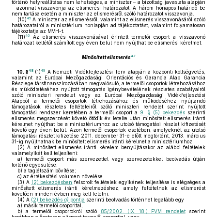
történő helyreállítása nem lehetséges, a miniszter – a bizottság javaslata alapján
– azonnal visszavonja az elismerési határozatot. A három hónapos határidő be
nem tartása esetén a miniszter az elismerésről szóló határozatot visszavonja.
45
(10)
A miniszter az elismerésről, valamint az elismerés visszavonásáról szóló
határozatairól a minisztérium honlapján ad tájékoztatást, valamint folyamatosan
tájékoztatja az MVH-t.
46
(11)
Az elismerés visszavonásával érintett termelői csoport a visszavonó
határozat keltétől számított egy éven belül nem nyújthat be elismerési kérelmet.
47
Minősített elismerés
48
49
10. §
(1)
A Nemzeti Vidékfejlesztési Terv alapján a központi költségvetés,
valamint az Európai Mezőgazdasági Orientációs és Garancia Alap Garancia
Részlege társfinanszírozásában megvalósuló, a termelői csoportok létrehozásához
és működtetéséhez nyújtott támogatás igénybevételének részletes szabályairól
szóló miniszteri rendelet vagy az Európai Mezőgazdasági Vidékfejlesztési
Alapból a termelői csoportok létrehozásához és működéséhez nyújtandó
támogatások részletes feltételeiről szóló miniszteri rendelet szerint nyújtott
támogatási rendszer keretében a termelői csoport a
9. § (5) bekezdés
szerinti
elismerés megszerzését követő ötödik év letelte után minősített elismerés iránti
kérelmet nyújthat be a minisztériumhoz az utolsó támogatási részlet kifizetését
követő egy éven belül. Azon termelői csoportok esetében, amelyeknél az utolsó
támogatási részlet kifizetése 2011. december 31-e előtt megtörtént, 2013. március
31-ig nyújthatnak be minősített elismerés iránti kérelmet a minisztériumhoz.
(2)
A minősített elismerés iránti kérelem benyújtásakor az alábbi feltételek
valamelyikét kell teljesíteni:
a)
termelői csoport más szervezettel vagy szervezetekkel beolvadás útján
történő egyesülése;
b)
a taglétszám bővítése;
c)
az értékesítési volumen növelése.
(3)
A
(2) bekezdésben
felsorolt feltételek egyikének teljesítése is elégséges a
minősített elismerés iránti kérelmezéshez, amely feltételnek az elismerést
követően minden évben meg kell felelni.
(4)
A
(2) bekezdés
a)
pontja
szerinti beolvadás történhet legalább egy
a)
másik termelői csoporttal,
b)
a termelői csoportokról szóló
85/2002. (IX. 18.) FVM rendelet
szerint