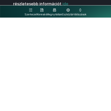
részletesebb információt
ide
kattintva olvashat.
Szerkezet
Keresés
Megnyitottak
Eszköztár
Változások
Kapcsolat
Felhasználási feltételek
PDF
Akadálymentesítési nyilatkozat
Adatkezelési tájékoztató