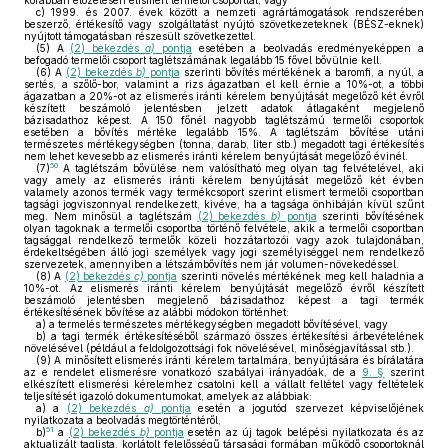
korábban előzetesen elismert termelői csoporttal, vagy
c)
1999. és 2007. évek között a nemzeti agrártámogatások rendszerében
beszerző, értékesítő vagy szolgáltatást nyújtó szövetkezeteknek (BÉSZ-eknek)
nyújtott támogatásban részesült szövetkezettel.
(5)
A
(2) bekezdés
a)
pontja
esetében a beolvadás eredményeképpen a
befogadó termelői csoport taglétszámának legalább 15 fővel bővülnie kell.
(6)
A
(2) bekezdés
b)
pontja
szerinti bővítés mértékének a baromfi, a nyúl, a
sertés, a szőlő-bor, valamint a rizs ágazatban el kell érnie a 10%-ot, a többi
ágazatban a 20%-ot az elismerés iránti kérelem benyújtását megelőző két évről
készített beszámoló jelentésben jelzett adatok átlagaként megjelenő
bázisadathoz képest. A 150 főnél nagyobb taglétszámú termelői csoportok
esetében a bővítés mértéke legalább 15%. A taglétszám bővítése utáni
természetes mértékegységben (tonna, darab, liter stb.) megadott tagi értékesítés
nem lehet kevesebb az elismerés iránti kérelem benyújtását megelőző évinél.
50
(7)
A taglétszám bővülése nem valósítható meg olyan tag felvételével, aki
vagy amely az elismerés iránti kérelem benyújtását megelőző két évben
valamely azonos termék vagy termékcsoport szerint elismert termelői csoportban
tagsági jogviszonnyal rendelkezett, kivéve, ha a tagsága önhibáján kívül szűnt
meg. Nem minősül a taglétszám
(2) bekezdés
b)
pontja
szerinti bővítésének
olyan tagoknak a termelői csoportba történő felvétele, akik a termelői csoportban
tagsággal rendelkező termelők közeli hozzátartozói vagy azok tulajdonában,
érdekeltségében álló jogi személyek vagy jogi személyiséggel nem rendelkező
szervezetek, amennyiben a létszámbővítés nem jár volumen-növekedéssel.
(8)
A
(2) bekezdés
c)
pontja
szerinti növelés mértékének meg kell haladnia a
10%-ot. Az elismerés iránti kérelem benyújtását megelőző évről készített
beszámoló jelentésben megjelenő bázisadathoz képest a tagi termék
értékesítésének bővítése az alábbi módokon történhet:
a)
a termelés természetes mértékegységben megadott bővítésével, vagy
b)
a tagi termék értékesítéséből származó összes értékesítési árbevételének
növelésével (például a feldolgozottsági fok növelésével, minőségjavítással stb.).
(9)
A minősített elismerés iránti kérelem tartalmára, benyújtására és bírálatára
az e rendelet elismerésre vonatkozó szabályai irányadóak, de a
9. §
szerint
elkészített elismerési kérelemhez csatolni kell a vállalt feltétel vagy feltételek
teljesítését igazoló dokumentumokat, amelyek az alábbiak:
a)
a
(2) bekezdés
a)
pontja
esetén a jogutód szervezet képviselőjének
nyilatkozata a beolvadás megtörténtéről,
51
b)
a
(2) bekezdés
b)
pontja
esetén az új tagok belépési nyilatkozata és az
aktualizált taglista, korlátolt felelősségű társasági formában működő csoportoknál