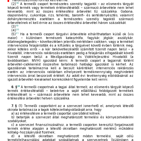
háromszázmillió forintot kell elérnie.
18
(2)
A termelői csoport természetes személy tagjaitól – az elismerés tárgyát
képező termék vagy termékek értékesítéséből – származó árbevétele nem lehet
kevesebb, mint az összes értékesítési árbevétel tíz százaléka. Gabona,
olajosnövény, cukorrépa, rizs, tehéntej, baromfi- és sertéstenyésztés, valamint
dohánytermesztés esetében a természetes személy tagoktól származó
árbevételnek el kell érnie az összes értékesítési árbevétel három százalékát.
19
(3)
20
(4)
21
(5)
Ha a termelői csoport tárgyévi árbevétele elháríthatatlan külső ok (vis
maior) – különösen természeti katasztrófa, fagykár, jégkár, aszálykár,
állatmegbetegedés – következtében jelentős mértékben csökken, vagy a terméket
intervencióra felajánlották és a kifizetés a tárgyévet követő évben történik meg,
akkor köteles erről – a kár bekövetkezésétől számított tizenöt napon belül – a
hivataltól, intervenciós raktározás esetében pedig a felajánlás elfogadását követő
tizenöt napon belül a Mezőgazdasági és Vidékfejlesztési Hivataltól (a
továbbiakban: MVH) igazolást kérni. A termelői csoport a tagjainál történt
árbevétel-csökkenést összesítve tartalmazó hatósági igazolást is kérhet. Az
igazolásnak tartalmaznia kell a becsült kárértéket, intervenciós raktározás
esetén az intervenciós raktárban elhelyezett termékmennyiség meghirdetett
intervenciós árral beszorzott értékét. Az adott évi tevékenység elbírálásánál az
igazolt árbevétel-kieséseket korrekcióként figyelembe kell venni.
22
6. §
A termelői csoportnak a tagjai által termelt, az elismerés tárgyát képező
termék értékesítéséből – beleértve a saját előállítású feldolgozott termékek
értékesítését is – származó árbevétele nem lehet kevesebb, mint az összes
értékesítési árbevétel hetven százaléka.
7. §
(1)
Termelői csoportként az a szervezet ismerhető el, amelynek létesítő
okirata tartalmazza a tagok kötelezettségvállalását arra, hogy
a)
az értékesítésre a termelői csoporttal szerződést kötnek;
b)
betartják a szervezet által meghatározott termelési és környezetvédelmi
szabályokat;
c)
a szervezet finanszírozásához, a termelői csoporton keresztül forgalmazott
termék értéke alapján a létesítő okiratban meghatározott mértékű működési
költség-hozzájárulást fizetnek;
d)
a létesítő okiratban meghatározott módon termelési, saját célú
termékfelhasználási adatokat szolgáltatnak a szervezetnek (különösen a