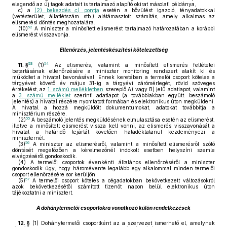
elegendő az új tagok adatait is tartalmazó alapító okirat másolati példánya,
c)
a
(2) bekezdés
c)
pontja
esetén a bővülést igazoló, tényadatokkal
(vetésterület, állatlétszám stb.) alátámasztott számítás, amely alkalmas az
elismerési döntés meghozatalára.
52
(10)
A miniszter a minősített elismerést tartalmazó határozatában a korábbi
elismerést visszavonja.
Ellenőrzés, jelentéskészítési kötelezettség
53
54
11. §
(1)
Az elismerés, valamint a minősített elismerés feltételei
betartásának ellenőrzésére a miniszter monitoring rendszert alakít ki és
működtet a hivatal bevonásával. Ennek keretében a termelői csoport köteles a
tárgyévet követő év május 31-ig a tárgyévi zárómérlegét, rövid szöveges
értékelést, az
1. számú mellékletben
szereplő A) vagy B) jelű adatlapot, valamint
a
3. számú melléklet
szerinti adatlapot (a továbbiakban együtt: beszámoló
jelentés) a hivatal részére nyomtatott formában és elektronikus úton megküldeni.
A hivatal a hozzá megküldött dokumentumokat, adatokat továbbítja a
minisztérium részére.
55
(2)
A beszámoló jelentés megküldésének elmulasztása esetén az elismerést,
illetve a minősített elismerést vissza kell vonni, az elismerés visszavonását a
hivatal a határidő lejártát követően haladéktalanul kezdeményezi a
miniszternél.
56
(3)
A miniszter az elismerésről, valamint a minősített elismerésről szóló
döntését megelőzően a kérelmezőnél indokolt esetben helyszíni szemle
elvégzéséről gondoskodik.
(4)
A termelői csoportok évenkénti általános ellenőrzéséről a miniszter
gondoskodik úgy, hogy háromévente legalább egy alkalommal minden termelői
csoport ellenőrzésére sor kerüljön.
57
(5)
A termelői csoport köteles a cégadatokban bekövetkezett változásokról
azok bekövetkezésétől számított tizenöt napon belül elektronikus úton
tájékoztatni a minisztert.
A dohánytermelői csoportokra vonatkozó külön rendelkezések
12. §
(1)
Dohánytermelői csoportként az a szervezet ismerhető el, amelynek