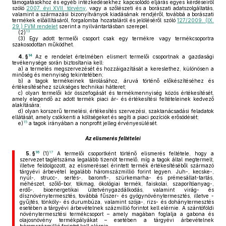
támogatásokhoz és egyéb intézkedésekhez kapcsolódó eljárás egyes kérdéseiről
szóló
2007. évi XVII. törvény
, vagy a szőlészeti és a borászati adatszolgáltatás,
valamint a származási bizonyítványok kiadásának rendjéről, továbbá a borászati
termékek előállításáról, forgalomba hozataláról és jelöléséről szóló
127/2009. (IX.
29.) FVM rendelet
szerint a nyilvántartásban szerepel.
13
(2)
(3)
Egy adott termelői csoport csak egy termékre vagy termékcsoportra
szakosodottan működhet.
14
4. §
Az e rendelet értelmében elismert termelői csoportnak a gazdasági
tevékenysége során biztosítania kell:
a)
a termelés megszervezését és hozzáigazítását a kereslethez, különösen a
minőség és mennyiség tekintetében;
b)
a tagok termékeinek tárolásához, áruvá történő előkészítéséhez és
értékesítéséhez szükséges technikai hátteret;
c)
olyan termelői kör összefogását és termékmennyiség közös értékesítését,
amely elegendő az adott termék piaci ár- és értékesítési feltételeinek kedvező
alakítására;
d)
olyan korszerű termelési, értékesítés szervezési, szaktanácsadási feladatok
ellátását, amely csökkenti a költségeket és segíti a piaci pozíciók erősödését;
15
e)
a tagok irányában a nonprofit jelleg érvényesülését.
Az elismerés feltételei
16
17
5. §
(1)
A termelői csoportként történő elismerés feltétele, hogy a
szervezet taglétszáma legalább tizenöt termelő, míg a tagok által megtermelt,
illetve feldolgozott, az elismeréssel érintett termék értékesítéséből származó
tárgyévi árbevétel legalább háromszázmillió forint legyen. Juh-, kecske-,
nyúl-, strucc-, sertés-, baromfi-, szürkemarha- és prémesállat-tartás,
méhészet, szőlő-bor, tökmag, ökológiai termék, faiskolai, szaporítóanyag-,
erdő-, bioenergetikai ültetvénygazdálkodás, valamint virág- és
dísznövénytermesztés, továbbá fűszer- és gyógynövénytermesztés, illetve -
gyűjtés, tönköly- és durumbúza, valamint szója-, rizs- és dohánytermesztés
esetében a tárgyévi árbevételnek százmillió forintot kell elérnie. A szántóföldi
növénytermesztési termékcsoport – amely magában foglalja a gabona és
olajosnövény termékpályákat – esetében a tárgyévi árbevételnek