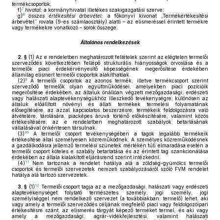
termékcsoportok;
7
f)
hivatal:
a kormányhivatal illetékes szakigazgatási szerve;
8
g)
összes értékesítési árbevétel:
a főkönyvi kivonat „Termékértékesítési
árbevétel” rovata (9-es számlaosztály) alatti – az elismeréssel érintett termékre
vagy termékekre vonatkozó – sorok összege.
Általános rendelkezések
2. §
(1)
Az e rendeletben meghatározott feltételek szerint az elégtelen termelői
szerveződés következtében fellépő strukturális hiányosságok orvoslása és a
termelők piaci érdekérvényesítő képességének megerősítése érdekében
államilag elismert termelői csoportok alakíthatóak.
9
(2)
A termelői csoportok az azonos termék, illetve termékcsoport szerint
szerveződő termelők olyan együttműködései, amelyekben piaci pozícióik
megerősítése érdekében, az általuk önállóan végzett mezőgazdasági, erdészeti
vagy halászati alaptevékenységükhöz illeszkedő tevékenységre, különösen az
általuk előállított növényi és állati termékek termelési folyamatának
elősegítésére, az azzal kapcsolatos beszerzésre, termékeik feldolgozásra való
átvételére, tárolására, piacképes áruvá történő előkészítésére, valamint közös
értékesítésére, az e rendeletben meghatározott szabályok betartásának
vállalásával önkéntesen társulnak.
10
(3)
A termelői csoport tevékenységében a tagok legalább termékeik
értékesítése által személyesen közreműködnek. A személyes közreműködésnek
a gazdálkodásra jellemző termelési szünetek mértékén túli elmaradása esetén a
termelői csoport köteles e szabály betartatása és az érintett tag szankcionálása
érdekében az általa kialakított eljárásrend szerint intézkedni.
11
(4)
Nem tartoznak a rendelet hatálya alá a zöldség-gyümölcs termelői
csoportok és termelői szervezetek nemzeti szabályozásáról szóló FVM rendelet
hatálya alá tartozó szervezetek.
12
3. §
(1)
Termelői csoport tagja az a mezőgazdasági, halászati vagy erdészeti
alaptevékenységet folytató természetes személy, jogi személy, jogi
személyiséggel nem rendelkező szervezet (a továbbiakban: termelő) lehet, aki
vagy amely a termelői szerveződés céljának megfelelő piaci vagy feldolgozóipari
értékesítésre szánt, az elismerés tárgyát képező terméket termel, és aki vagy
amely a mezőgazdasági, agrár-vidékfejlesztési, valamint halászati