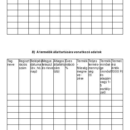
B)
A termelők állattartására vonatkozó adatok
Tag
Regiszt
Belépés
Megye,
Átlagos
Éves
Termék
Teljes
Termék
Termel
neve
rációs
dátuma
települ
állatléts
rotáció
-
termés-
minősé
ési
szám
(év, hó,
és neve
zám
%
féleség
mennyi
ge
érték
nap)
(db)
megne
ség
(minősít
1000 Ft
ve-
(t)
és
zése
alapján
vagy 1–
5
osztály-
zat)