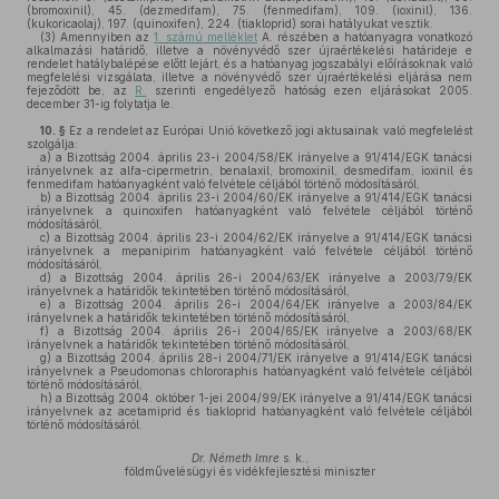
(bromoxinil), 45. (dezmedifam), 75. (fenmedifam), 109. (ioxinil), 136.
(kukoricaolaj), 197. (quinoxifen), 224. (tiakloprid) sorai hatályukat vesztik.
(3)
Amennyiben az
1. számú melléklet
A. részében a hatóanyagra vonatkozó
alkalmazási határidő, illetve a növényvédő szer újraértékelési határideje e
rendelet hatálybalépése előtt lejárt, és a hatóanyag jogszabályi előírásoknak való
megfelelési vizsgálata, illetve a növényvédő szer újraértékelési eljárása nem
fejeződött be, az
R.
szerinti engedélyező hatóság ezen eljárásokat 2005.
december 31-ig folytatja le.
10. §
Ez a rendelet az Európai Unió következő jogi aktusainak való megfelelést
szolgálja:
a)
a Bizottság 2004. április 23-i 2004/58/EK irányelve a 91/414/EGK tanácsi
irányelvnek az alfa-cipermetrin, benalaxil, bromoxinil, desmedifam, ioxinil és
fenmedifam hatóanyagként való felvétele céljából történő módosításáról,
b)
a Bizottság 2004. április 23-i 2004/60/EK irányelve a 91/414/EGK tanácsi
irányelvnek a quinoxifen hatóanyagként való felvétele céljából történő
módosításáról,
c)
a Bizottság 2004. április 23-i 2004/62/EK irányelve a 91/414/EGK tanácsi
irányelvnek a mepanipirim hatóanyagként való felvétele céljából történő
módosításáról,
d)
a Bizottság 2004. április 26-i 2004/63/EK irányelve a 2003/79/EK
irányelvnek a határidők tekintetében történő módosításáról,
e)
a Bizottság 2004. április 26-i 2004/64/EK irányelve a 2003/84/EK
irányelvnek a határidők tekintetében történő módosításáról,
f)
a Bizottság 2004. április 26-i 2004/65/EK irányelve a 2003/68/EK
irányelvnek a határidők tekintetében történő módosításáról,
g)
a Bizottság 2004. április 28-i 2004/71/EK irányelve a 91/414/EGK tanácsi
irányelvnek a Pseudomonas chlororaphis hatóanyagként való felvétele céljából
történő módosításáról,
h)
a Bizottság 2004. október 1-jei 2004/99/EK irányelve a 91/414/EGK tanácsi
irányelvnek az acetamiprid és tiakloprid hatóanyagként való felvétele céljából
történő módosításáról.
Dr. Németh Imre
s. k.,
földművelésügyi és vidékfejlesztési miniszter