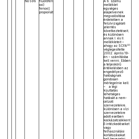
No 596
fluorofen
A 6. számú
oxi)
melléklet
fenoxi]
egységes
propionát
alapelveinek
megvalósítása
érdekében a
felülvizsgálati
jelentés
következtetéseit,
és különösen
annak I. és II.
mellékleteit –
(2)
ahogy az SCFA
véglegesítette
2002. április 19-
én – számításba
kell venni. Ebben
a teljeskörű
értékelésben az
engedélyező
hatóságnak
gondosan
mérlegelnie kell:
– a légi
kijuttatás
lehetséges
hatását a nem-
célzott
szervezetekre,
különösen a vízi
szervezetekre
adott esetben
kockázatcsökkent
ő intézkedéseket
vagy
felhasználási
korlátozásokat
kell bevezetni,