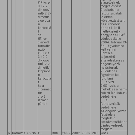
(1R)-cis-
alapelveinek
3-(2,2-
megvalósítása
diklorovi
érdekében a
nil)-2,2-
felülvizsgálati
dimetilci
jelentés
clopropá
következtetéseit
n
és különösen
karboxilá
annak I. és II.
t
mellékleteit –
(2)
és
ahogy az SCFA
(R)-α-
véglegesítette
ciano-3
2004. február 13-
fenoxibe
án – figyelembe
nzil-
kell venni.
(1S)-cis-
Ebben a
3-(2,2-
teljeskörű
diklorovi
értékelésben az
nil)-2,2-
engedélyező
dimetilci
hatóságnak
klopropá
különleges
n
figyelmet kell
karboxilá
fordítani
t
– a vizi
(= a
élőlények, a
cipermet
méhek és a nem-
rin
célzott ízeltlábúak
cis-2
védelmére.
izomer
– a
párja)
felhasználók
védelmére.
Az engedélyezés
feltétele a
megfelelő
kockázatcsökkent
ő intézkedések
megléte.
6.
14
amitr
CAS No
H-
900
2002.
2002.
2006.
2011.
Csak