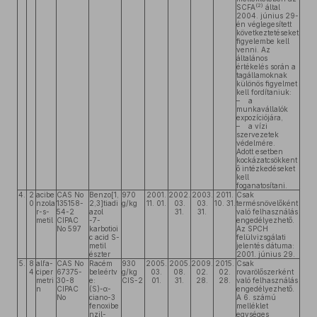
(2)
SCFA
által
2004. június 29-
én véglegesített
következtetéseket
figyelembe kell
venni. Az
általános
értékelés során a
tagállamoknak
különös figyelmet
kell fordítaniuk:
– a
munkavállalók
expozíciójára,
– a vízi
szervezetek
védelmére.
Adott esetben
kockázatcsökkent
ő intézkedéseket
kell
foganatosítani.
4.
2
acibe
CAS No
Benzo[1,
970
2001.
2002.
2003.
2011.
Csak
0
nzola
135158-
2,3]tiadi
g/kg
11. 01.
03.
03.
10. 31.
termésnövelőként
r-s-
54-2
azol
31.
31.
való felhasználás
metil
CIPAC
-7-
engedélyezhető.
No 597
karbotioi
Az SPCH
c acid S-
felülvizsgálati
metil
jelentés dátuma:
észter
2001. június 29.
5.
8
alfa-
CAS No
Racém
930
2005.
2005.
2009.
2015.
Csak
4
ciper
67375-
beleértv
g/kg
03.
08.
02.
02.
rovarölőszerként
metri
30-8
e:
CIS-2
01.
31.
28.
28.
való felhasználás
n
CIPAC
(S)-α-
engedélyezhető.
No
ciano-3
A 6. számú
fenoxibe
melléklet
nzil-
egységes