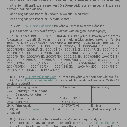
b)
a bérformálás/bérkiszerelés helyének megjelölése (telephely, raktár helye),
c)
a formálásra/kiszerelésre kerülő növényvédő szerek neve, a kiszerelés
egységeinek megjelölése,
d)
az engedélyes hozzájárulásával elkészített címketerv,
e)
az engedélyes hozzájáruló nyilatkozata.”
7. §
Az
R. 45. §-ának
a)
pontja
helyébe a következő szövegrész lép:
[Ez a rendelet a következő irányelveknek való megfelelést szolgálja:]
„
a)
a Tanács 1991. július 15-i 91/414/EGK irányelve a növényvédő szerek
forgalomba hozataláról, valamint az ennek módosításáról szóló, a Tanács
1997/57/EK és 2004/66/EK, valamint a Bizottság 1993/71/EGK, 1994/37/EK,
1994/79/EK, 1995/35/EK, 1995/36/EK, 1996/12/EK, 1996/46/EK, 1996/68/EK,
2000/80/EK, 2001/21/EK, 2001/28/EK, 2001/36/EK, 2001/47/EK, 2001/49/EK,
2001/87/EK, 2001/99/EK, 2001/103/EK, 2002/18/EK, 2002/37/EK, 2002/48/EK,
2002/64/EK, 2002/81/EK, 2003/5/EK, 2003/23/EK, 2003/31/EK, 2003/39/EK,
2003/68/EK, 2003/70/EK, 2003/79/EK, 2003/81/EK, 2003/82/EK, 2003/84/EK,
2003/112/EK, 2003/119/EK, 2004/20/EK, 2004/30/EK, 2004/58/EK,
2004/60/EK, 2004/62/EK, 2004/63/EK, 2004/64/EK, 2004/65/EK,
2004/71/EK, 2004/99/EK irányelvei;”
8. §
(1)
Az
R. 1. számú melléklete
„A” része helyébe e rendelet
melléklete
lép.
(2)
Az
R. 1. számú melléklete
„B” részének táblázata a következő 246–249.
sorokkal egészül ki:
[Nr.
Hatóanyag neve
CAS-szám
Megjegyzés]
„246
Coniothyrium minitans
új
.
Campbell konidium (K1).
247.
Mezotrion
104206-82-8
új
248.
Spinozad
131929-60-7
új
249.
Trinexapak
104273-73-6
2. lista”
(3)
Az
R. 10. számú melléklet
A. része kiegészül a „Kukoricaolaj” aktív
anyaggal.
9. §
(1)
Ez a rendelet a kihirdetését követő 15. napon lép hatályba.
(2)
E rendelet hatálybalépésével egyidejűleg az
R. 1. számú melléklete
„B”
részének 6. (acetamiprid) 9. (alfametrin-alfacipremetrin), 19. (benalaxil), 30.