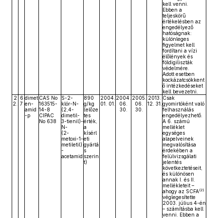
kell venni.
Ebben a
teljeskörű
értékelésben az
engedélyező
hatóságnak:
különleges
figyelmet kell
fordítani a vízi
élőlények és
földigiliszták
védelmére.
Adott esetben
kockázatcsökkent
ő intézkedéseket
kell bevezetni.
2
6
dimet
CAS No
S-2-
890
2004.
2004.
2005.
2013.
Csak
2.
7
en-
163515-
klór-N-
g/kg
01. 01.
06.
06.
12. 31.
gyomirtóként való
amid
14-8
(2,4-
(előze
30.
30.
felhasználás
-p
CIPAC
dimetil-
tes
engedélyezhető.
No 638
3-tienil)-
érték,
A 6. számú
N-
a
melléklet
(2-
kísérl
egységes
metoxi-1-
eti
alapelveinek
metiletil)
gyártá
megvalósítása
-
s
érdekében a
acetamid
szerin
felülvizsgálati
t)
jelentés
következtetéseit,
és különösen
annak I. és II.
mellékleteit –
(2)
ahogy az SCFA
véglegesítette
2003. július 4-én
– számításba kell
venni. Ebben a