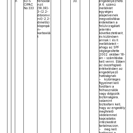
n
63-5
fenoxibe
30.
engedélyezhető.
CIPAC
nzil
A 6. számú
No 333
(1R,3R)-
melléklet
3-(2,2-
egységes
dibromvi
alapelveinek
nil)-2,2-
megvalósítása
dimetilci
érdekében a
klopropá
felülvizsgálati
n-
jelentés
karboxilá
következtetéseit,
t
és különösen
annak I. és II.
mellékleteit –
ahogy az SPF
véglegesítette
2002. október 18-
án – számításba
kell venni. Ebben
az összefoglaló
értékelésben az
engedélyező
hatóságnak:
– különleges
figyelmet kell
fordítani a
felhasználók
vagy dolgozók
biztonságára,
valamint
biztosítani kell,
hogy az engedély
megfelelő
védelemmel
kapcsolatos
intézkedést
tartalmazzon,
– meg kell
határozni a