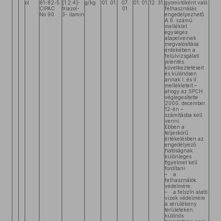
ol
61-82-5
[1,2,4]-
g/kg
01. 01.
07.
01. 01.
12. 31.
gyomirtóként való
CIPAC
triazol-
01.
felhasználás
No 90
3- ilamin
engedélyezhető.
A 6. számú
melléklet
egységes
alapelveinek
megvalósítása
érdekében a
felülvizsgálati
jelentés
következtetéseit
és különösen
annak I. és II.
mellékleteit –
ahogy az SPCH
véglegesítette
2000. december
12-én –
számításba kell
venni.
Ebben a
teljeskörű
értékelésben az
engedélyező
hatóságnak
különleges
figyelmet kell
fordítani:
– a
felhasználók
védelmére,
– a felszín alatti
vizek védelmére
a sérülékeny
területeken,
különös