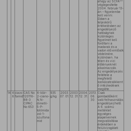
(2)
ahogy az SCFA
véglegesítette
2004. február 13-
án – figyelembe
kell venni.
Ebben a
teljeskörű
értékelésben az
engedélyező
hatóságnak
különleges
figyelmet kell
fordítani a
madarak és a
vadon élő emlősök
védelmére,
különösen, ha
télen és vizi
élőlényeknél
alkalmazzák.
Az engedélyezés
feltétele a
megfelelő
kockázatcsökkent
ő intézkedések
megléte.
14
4
ciazo
CAS No
4-klór-
935
2003.
2003.
2004.
2013.
Csak
.
6
famid
120116-
2-ciano-
g/kg
07. 01.
12. 31.
12. 31.
06.
gombaölőként
88-3
N,N-
30.
való felhasználás
CIPAC
dimetil-
engedélyezhető.
No 653
5-P-
A 6. számú
tolilmida
melléklet
zol-1-
egységes
szulfona
alapelveinek
mid
megvalósítása
érdekében a
felülvizsgálati