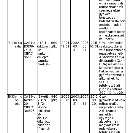
– a szárazföldi
felhasználás vízi
szervezetekre
gyakorolt
lehetséges
hatását rizsföldek
esetében; adott
esetben
kockázatcsökkent
ő intézkedéseket
kell hozni.
17.
21
cikla
CAS No
1-(2,4-
960
2001.
2002.
2003.
2011.
Csak növekedés-
nilid
113136-
diklórani
g/kg
11. 01.
03.
03.
10. 31.
szabályozóként
77-9
lin-
31.
31.
való felhasználás
CIPAC
karbonil)
engedélyezhető.
No 586
ciklopro-
A szennyező 2,4-
pánnkar
diklóranilin (2,4-
boxil-sav
DCA) maximális
koncentrációja a
hatóanyagban a
gyártás szerinti 1
g/kg lehet. Az
SPCH
felülvizsgálati
jelentés dátuma:
2001. június 29.
18
33
cinid
CAS No
(Z)-etil
940
2002.
2003.
2004.
2012.
Csak
.
on
142891-
2-klór-
g/kg
10. 01.
03.
03.
09.
gyomirtóként való
etil
20-1
3-[2-
31.
31.
30.
felhasználás
CIPAC
klór-5-
engedélyezhető.
No 598
(ciklohex
A 6. számú
-1-
melléklet
én-1,2-
egységes
dikarboxi
alapelveinek
mido)fen
megvalósítása
il] acrilát
érdekében a
felülvizsgálati