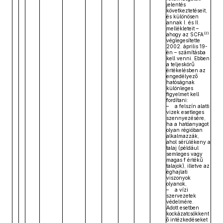
jelentés
következtetéseit,
és különösen
annak I. és II.
mellékleteit –
(2)
ahogy az SCFA
véglegesítette
2002. április 19-
én – számításba
kell venni. Ebben
a teljeskörű
értékelésben az
engedélyező
hatóságnak
különleges
figyelmet kell
fordítani:
– a felszín alatti
vizek esetleges
szennyezésére,
ha a hatóanyagot
olyan régióban
alkalmazzák,
ahol sérülékeny a
talaj (például
semleges vagy
magas f értékű
talajok), illetve az
éghajlati
viszonyok
olyanok,
– a vízi
szervezetek
védelmére.
Adott esetben
kockázatcsökkent
ő intézkedéseket