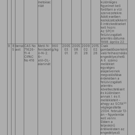
metoxiac
különleges
rilát
figyelmet kell
fordítani a vízi
szervezetekre.
Adott esetben
kockázatcsökkent
ő intézkedéseket
kell hozni.
Az SPCH
felülvizsgálati
jelentés dátuma:
1998. április 22.
9.
8
benal
CAS No
Metil N-
960
2005.
2005.
2009.
2015.
Csak
5
axil
71626-
fenilacet
g/kg
03.
08.
02.
02.
gombaölőszerként
11-4
il–N-2,
01.
31.
28.
28.
való felhasználás
CIPAC
6–
engedélyezhető.
No 416
xilil–DL-
A 6. számú
alaninát
melléklet
egységes
alapelveinek
megvalósítása
érdekében a
felülvizsgálati
jelentés
következtetéseit
és különösen
annak I. és II.
mellékleteit –
(2)
ahogy az SCFA
véglegesítette
2004. február 13-
án – figyelembe
kell venni.
Ebben a
teljeskörű
értékelésben az
engedélyező