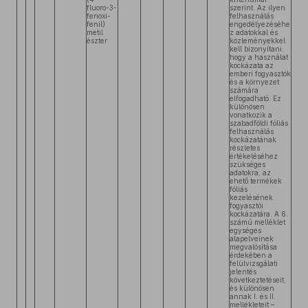
fluoro-3-
szerint. Az ilyen
fenoxi-
felhasználás
fenil)
engedélyezéséhe
metil
z adatokkal és
észter
közleményekkel
kell bizonyítani,
hogy a használat
kockázata az
emberi fogyasztók
és a környezet
számára
elfogadható. Ez
különösen
vonatkozik a
szabadföldi fóliás
felhasználás
kockázatának
részletes
értékeléséhez
szükséges
adatokra, az
ehető termékek
fóliás
kezelésének
fogyasztói
kockázatára. A 6.
számú melléklet
egységes
alapelveinek
megvalósítása
érdekében a
felülvizsgálati
jelentés
következtetéseit,
és különösen
annak I. és II.
mellékleteit –