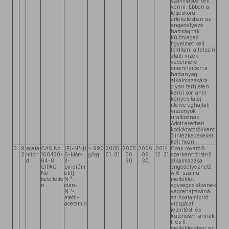
számításba kell
venni. Ebben a
teljeskörű
értékelésben az
engedélyező
hatóságnak
különleges
figyelmet kell
fordítani a felszín
alatti vizek
védelmére,
amennyiben a
hatóanyag
alkalmazására
olyan területen
kerül sor, ahol
kényes talaj,
illetve éghajlati
viszonyok
uralkodnak.
Adott esetben
kockázatcsökkent
ő intézkedéseket
kell hozni.
1
3.
9
aceta
CAS No
(E)-N
-[(
≥ 990
2005.
2005.
2006.
2014.
Csak rovarölő
2
mipri
160430-
6-klór-
g/kg
01. 01.
06.
06.
12. 31.
szerként történő
d
64-8
3-
30.
30.
alkalmazása
CIPAC
piridil)m
engedélyezhető.
No
etil]-
A 6. számú
2
betöltetle
N
-
melléklet
n
cián-
egységes elvének
1
N
-
végrehajtásánál
metil-
az Acetamiprid
acetamid
vizsgálati
jelentést, és
különösen annak
I. és II.
mellékletében az