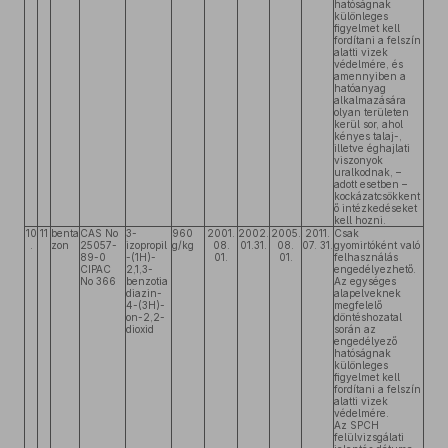
hatóságnak
különleges
figyelmet kell
fordítani a felszín
alatti vizek
védelmére, és
amennyiben a
hatóanyag
alkalmazására
olyan területen
kerül sor, ahol
kényes talaj-,
illetve éghajlati
viszonyok
uralkodnak, –
adott esetben –
kockázatcsökkent
ő intézkedéseket
kell hozni.
10
11
benta
CAS No
3-
960
2001.
2002.
2005.
2011.
Csak
.
zon
25057-
izopropil
g/kg
08.
01.31.
08.
07. 31.
gyomirtóként való
89-0
-(1H)-
01.
01.
felhasználás
CIPAC
2,1,3-
engedélyezhető.
No 366
benzotia
Az egységes
diazin-
alapelveknek
4-(3H)-
megfelelő
on-2,2-
döntéshozatal
dioxid
során az
engedélyező
hatóságnak
különleges
figyelmet kell
fordítani a felszín
alatti vizek
védelmére.
Az SPCH
felülvizsgálati