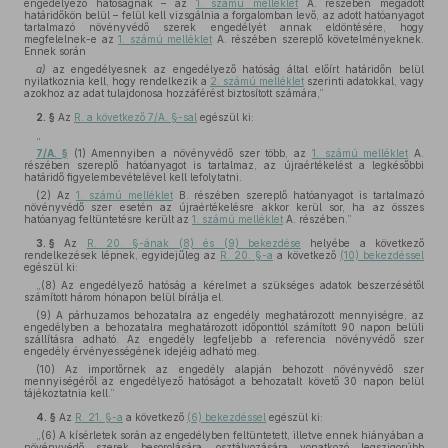
engedélyező hatóságnak – az
1. számú melléklet
A. részében megadott
határidőkön belül – felül kell vizsgálnia a forgalomban levő, az adott hatóanyagot
tartalmazó növényvédő szerek engedélyét annak eldöntésére, hogy
megfelelnek-e az
1. számú melléklet
A. részében szereplő követelményeknek.
Ennek során
a)
az engedélyesnek az engedélyező hatóság által előírt határidőn belül
nyilatkoznia kell, hogy rendelkezik a
2. számú melléklet
szerinti adatokkal, vagy
azokhoz az adat tulajdonosa hozzáférést biztosított számára,”
2. §
Az
R. a következő 7/A. §-sal
egészül ki:
„
7/A. §
(1) Amennyiben a növényvédő szer több, az
1. számú melléklet
A.
részében szereplő hatóanyagot is tartalmaz, az újraértékelést a legkésőbbi
határidő figyelembevételével kell lefolytatni.
(2) Az
1. számú melléklet
B. részében szereplő hatóanyagot is tartalmazó
növényvédő szer esetén az újraértékelésre akkor kerül sor, ha az összes
hatóanyag feltüntetésre került az
1. számú melléklet
A. részében.”
3. §
Az
R. 20. §-ának (8) és (9) bekezdése
helyébe a következő
rendelkezések lépnek, egyidejűleg az
R. 20. §-a
a következő
(10) bekezdéssel
egészül ki:
„(8) Az engedélyező hatóság a kérelmet a szükséges adatok beszerzésétől
számított három hónapon belül bírálja el.
(9) A párhuzamos behozatalra az engedély meghatározott mennyiségre, az
engedélyben a behozatalra meghatározott időponttól számított 90 napon belüli
szállításra adható. Az engedély legfeljebb a referencia növényvédő szer
engedély érvényességének idejéig adható meg.
(10) Az importőrnek az engedély alapján behozott növényvédő szer
mennyiségéről az engedélyező hatóságot a behozatalt követő 30 napon belül
tájékoztatnia kell.”
4. §
Az
R. 21. §-a
a következő
(6) bekezdéssel
egészül ki:
„(6) A kísérletek során az engedélyben feltüntetett, illetve ennek hiányában a
növényvédő szerek besorolására, osztályozására vonatkozó legszigorúbb