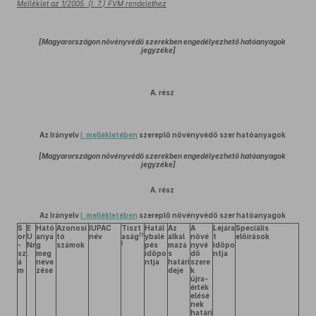
Melléklet az 1/2005. (I. 7.) FVM rendelethez
[Magyarországon növényvédő szerekben engedélyezhető hatóanyagok
jegyzéke]
A. rész
Az Irányelv
I. mellékletében
szereplő növényvédő szer hatóanyagok
[Magyarországon növényvédő szerekben engedélyezhető hatóanyagok
jegyzéke]
A. rész
Az Irányelv
I. mellékletében
szereplő növényvédő szer hatóanyagok
S
E
Ható
Azonosí
IUPAC
Tiszt
Hatál
Az
A
Lejára
Speciális
(1
or
U
anya
tó
név
aság
ybalé
alkal
növé
t
előírások
)
-
Nr
g
számok
pés
mazá
nyvé
időpo
sz
.
meg
időpo
s
dő
ntja
á
neve
ntja
határi
szere
m
zése
deje
k
újra-
érték
elésé
nek
határi