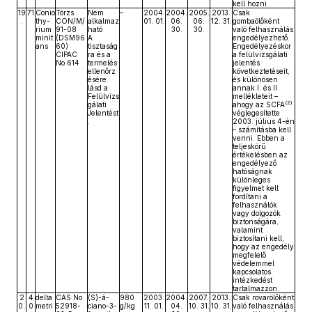
kell hozni.
19
71
Conio
Törzs
Nem
–
2004.
2004.
2005.
2013.
Csak
.
thy-
CON/M/
alkalmaz
01. 01.
06.
06.
12. 31.
gombaölőként
rium
91-08
ható
30.
30.
való felhasználás
minit
(DSM96
A
engedélyezhető.
ans
60)
tisztaság
Engedélyezéskor
CIPAC
ra és a
a felülvizsgálati
No 614
termelés
jelentés
ellenőrz
következtetéseit,
ésére
és különösen
lásd a
annak I. és II.
Felülvizs
mellékleteit –
(2)
gálati
ahogy az SCFA
Jelentést
véglegesítette
.
2003. július 4-én
– számításba kell
venni. Ebben a
teljeskörű
értékelésben az
engedélyező
hatóságnak
különleges
figyelmet kell
fordítani a
felhasználók
vagy dolgozók
biztonságára,
valamint
biztosítani kell,
hogy az engedély
megfelelő
védelemmel
kapcsolatos
intézkedést
tartalmazzon.
2
4
delta
CAS No
(S)-á-
980
2003.
2004.
2007.
2013.
Csak rovarölőként
0.
0
metri
52918-
ciano-3-
g/kg
11. 01.
04.
10. 31.
10. 31.
való felhasználás