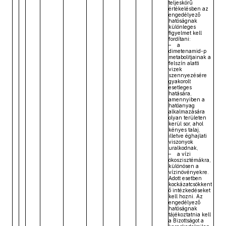
teljeskörű
értékelésben az
engedélyező
hatóságnak
különleges
figyelmet kell
fordítani:
– a
dimetenamid-p
metabolitjainak a
felszín alatti
vizek
szennyezésére
gyakorolt
esetleges
hatására,
amennyiben a
hatóanyag
alkalmazására
olyan területen
kerül sor, ahol
kényes talaj,
illetve éghajlati
viszonyok
uralkodnak,
– a vízi
ökoszisztémákra,
különösen a
vízinövényekre.
Adott esetben
kockázatcsökkent
ő intézkedéseket
kell hozni. Az
engedélyező
hatóságnak
tájékoztatnia kell
a Bizottságot a