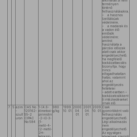
tekintettel a nem
terményen
történő
felhasználásokra,
– a hasznos
ízeltlábúak
védelmére,
– a madarak és
a vadon élő
emlősök
védelmére;
amitrol
használata a
párzási időszak
alatt csak akkor
engedélyezhető,
ha megfelelő
kockázatbecslés
bizonyítja, hogy
nincs
elfogadhatatlan
hatás, valamint
ahol az
engedélyezés
feltételei
– adott esetben –
kockázatcsökkent
ő intézkedéseket
írnak elő.
7.
5
azim
CAS No
1-(4,6-
980
1999.
2000.
2001.
2009.
Csak
-
120162-
dimetoxi-
g/kg
10. 01.
04.
04.
10. 01.
gyomirtóként való
szulf
55-2
pirimidin
01.
01.
felhasználás
uron
CIPAC
-2-il)-3-
engedélyezhető.
No 584
[1-
Légi alkalmazás
metil-4-
nem
(2-metil-
engedélyezhető.
2H-
Az egységes
tetrazol-
alapelvek szerinti