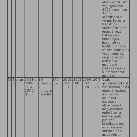
(2)
ahogy az SCFA
véglegesítette
2002. december
3-án –
számításba kell
venni. Ebben a
teljeskörű
értékelésben az
engedélyező
hatóságnak
különleges
figyelmet kell
fordítani a nem-
célzott ízeltlábúak
védelmére. Az
engedélyezés
feltétele a
megfelelő
kockázatcsökkent
ő intézkedések
megléte.
13
8
brom
CAS No
3,5
970
2005.
2005.
2009.
2015.
Csak
.
6
oxinil
1689-
dibróm –
g/kg
03.
08.
02.
02.
gyomirtószerként
84-5
4-
01.
31.
28.
28.
való felhasználás
CIPAC
hidroxibe
engedélyezhető.
No 87
nzonitril
A 6. számú
melléklet
egységes
alapelveinek
megvalósítása
érdekében a
felülvizsgálati
jelentés
következtetéseit
és különösen
annak I. és II.
mellékleteit –