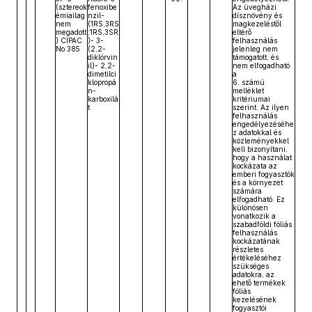
(sztereok
fenoxibe
Az üvegházi
émiailag
nzil-
dísznövény és
nem
(1RS,3RS
magkezeléstől
megadott
;1RS,3SR
eltérő
) CIPAC
)- 3-
felhasználás
No 385
(2,2-
jelenleg nem
diklórvin
támogatott, és
il)- 2,2-
nem elfogadható
dimetilci
a
klopropá
6. számú
n-
melléklet
karboxilá
kritériumai
t
szerint. Az ilyen
felhasználás
engedélyezéséhe
z adatokkal és
közleményekkel
kell bizonyítani,
hogy a használat
kockázata az
emberi fogyasztók
és a környezet
számára
elfogadható. Ez
különösen
vonatkozik a
szabadföldi fóliás
felhasználás
kockázatának
részletes
értékeléséhez
szükséges
adatokra, az
ehető termékek
fóliás
kezelésének
fogyasztói