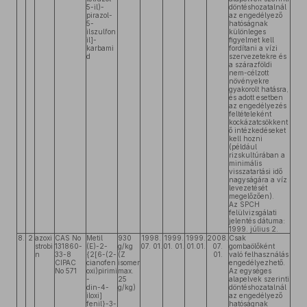
5-il)-
döntéshozatalnál
pirazol-
az engedélyező
5-
hatóságnak
ilszulfon
különleges
il]-
figyelmet kell
karbami
fordítani a vízi
d
szervezetekre és
a szárazföldi
nem-célzott
növényekre
gyakorolt hatásra,
és adott esetben
az engedélyezés
feltételeként
kockázatcsökkent
ő intézkedéseket
kell hozni
(például
rizskultúrában a
minimális
visszatartási idő
nagyságára a víz
levezetését
megelőzően).
Az SPCH
felülvizsgálati
jelentés dátuma:
1999. július 2.
8.
2
azoxi
CAS No
Metil
930
1998.
1999.
1999.
2008.
Csak
strobi
131860-
(E)-2-
g/kg
07. 01.
01. 01.
01.01.
07.
gombaölőként
n
33-8
{2[6-(2-
(Z
01.
való felhasználás
CIPAC
cianofen
isomer
engedélyezhető.
No 571
oxi)pirimi
max.
Az egységes
-
25
alapelvek szerinti
din-4-
g/kg)
döntéshozatalnál
iloxi]
az engedélyező
fenil}-3-
hatóságnak