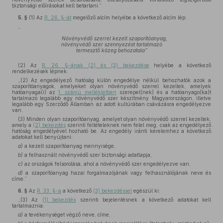
biztonsági előírásokat kell betartani.”
5. §
(1)
Az
R. 26. §-át
megelőző alcím helyébe a következő alcím lép:
„
Növényvédő szerrel kezelt szaporítóanyag,
növényvédő szer szennyezést tartalmazó
termesztő közeg behozatala”
(2)
Az
R. 26. §-ának (2) és (3) bekezdése
helyébe a következő
rendelkezések lépnek:
„(2) Az engedélyező hatóság külön engedélye nélkül behozhatók azok a
szaporítóanyagok, amelyeket olyan növényvédő szerrel kezeltek, amelyek
hatóanyaga(i) az
1. számú mellékletben
szerepel(nek) és a hatóanyago(ka)t
tartalmazó legalább egy növényvédő szer készítmény Magyarországon, illetve
legalább egy Szerződő Államban az adott kultúrában csávázásra engedélyezve
van.
(3) Minden olyan szaporítóanyag, amelyet olyan növényvédő szerrel kezeltek,
amely a
(2) bekezdés
szerinti feltételeknek nem felel meg, csak az engedélyező
hatóság engedélyével hozható be. Az engedély iránti kérelemhez a következő
adatokat kell benyújtani:
a)
a kezelt szaporítóanyag mennyisége,
b)
a felhasznált növényvédő szer biztonsági adatlapja,
c)
az országok felsorolása, ahol a növényvédő szer engedélyezve van,
d)
a szaporítóanyag hazai forgalmazójának vagy felhasználójának neve és
címe.”
6. §
Az
R. 33. §-a
a következő
(3) bekezdéssel
egészül ki:
„(3) Az
(1) bekezdés
szerinti bejelentésnek a következő adatokat kell
tartalmaznia:
a)
a tevékenységet végző neve, címe,