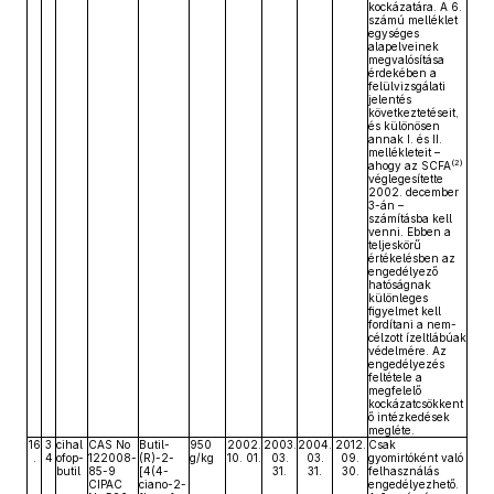
kockázatára. A 6.
számú melléklet
egységes
alapelveinek
megvalósítása
érdekében a
felülvizsgálati
jelentés
következtetéseit,
és különösen
annak I. és II.
mellékleteit –
(2)
ahogy az SCFA
véglegesítette
2002. december
3-án –
számításba kell
venni. Ebben a
teljeskörű
értékelésben az
engedélyező
hatóságnak
különleges
figyelmet kell
fordítani a nem-
célzott ízeltlábúak
védelmére. Az
engedélyezés
feltétele a
megfelelő
kockázatcsökkent
ő intézkedések
megléte.
16
3
cihal
CAS No
Butil-
950
2002.
2003.
2004.
2012.
Csak
.
4
ofop-
122008-
(R)-2-
g/kg
10. 01.
03.
03.
09.
gyomirtóként való
butil
85-9
[4(4-
31.
31.
30.
felhasználás
CIPAC
ciano-2-
engedélyezhető.