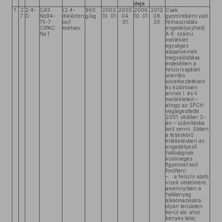
deje
1.
2
2,4-
CAS
(2,4-
960
2002.
2003.
2006.
2012.
Csak
7
D
No94-
diklórfen
g/kg
10. 01.
04.
10. 01.
09.
gyomirtóként való
75-7
oxi)
01.
30.
felhasználás
CIPAC
ecetsav
engedélyezhető.
No 1
A 6. számú
melléklet
egységes
alapelveinek
megvalósítása
érdekében a
felülvizsgálati
jelentés
következtetéseit
és különösen
annak I. és II.
mellékleteit –
ahogy az SPCH
véglegesítette
2001. október 2-
án – számításba
kell venni. Ebben
a teljeskörű
értékelésben az
engedélyező
hatóságnak
különleges
figyelmet kell
fordítani:
– a felszín alatti
vizek védelmére,
amennyiben a
hatóanyag
alkalmazására
olyan területen
kerül sor, ahol
kényes talaj,