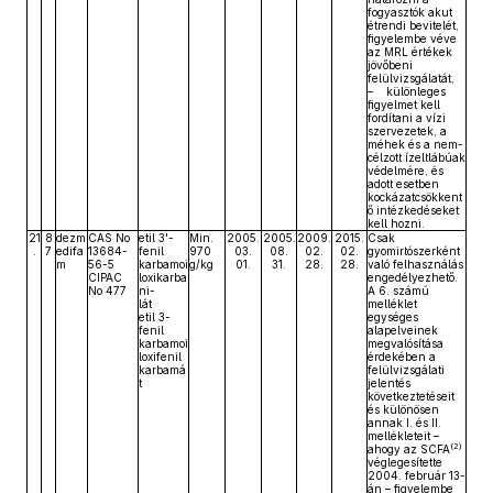
fogyasztók akut
étrendi bevitelét,
figyelembe véve
az MRL értékek
jövőbeni
felülvizsgálatát,
– különleges
figyelmet kell
fordítani a vízi
szervezetek, a
méhek és a nem-
célzott ízeltlábúak
védelmére, és
adott esetben
kockázatcsökkent
ő intézkedéseket
kell hozni.
21
8
dezm
CAS No
etil 3'-
Min.
2005.
2005.
2009.
2015.
Csak
.
7
edifa
13684-
fenil
970
03.
08.
02.
02.
gyomirtószerként
m
56-5
karbamoi
g/kg
01.
31.
28.
28.
való felhasználás
CIPAC
loxikarba
engedélyezhető.
No 477
ni-
A 6. számú
lát
melléklet
etil 3-
egységes
fenil
alapelveinek
karbamoi
megvalósítása
loxifenil
érdekében a
karbamá
felülvizsgálati
t
jelentés
következtetéseit
és különösen
annak I. és II.
mellékleteit –
(2)
ahogy az SCFA
véglegesítette
2004. február 13-
án – figyelembe