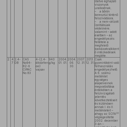
illetve éghajlati
viszonyok
uralkodnak,
– a bőrön
keresztül történő
felszívódásra,
– a nem-célzott
ízeltlábúak
védelmére,
valamint – adott
esetben – az
engedélyezés
feltétele a
megfelelő
kockázatcsökkent
ő intézkedések
megléte.
2.
4
2,4-
CAS
4-(2,4-
940
2004.
2004.
2007.
2013.
Csak
7
DB
No94-
diklórfen
g/kg
01. 01.
06.
12. 31.
12. 31.
gyomirtóként való
82-6
oxi)
30.
felhasználás
CIPAC
vajsav
engedélyezhető.
No 83
A 6. számú
melléklet
egységes
alapelveinek
megvalósítása
érdekében a
felülvizsgálati
jelentés
következtetéseit
és különösen
annak I. és II.
mellékleteit –
(2)
ahogy az SCFA
véglegesítette
2002. december
3-án –