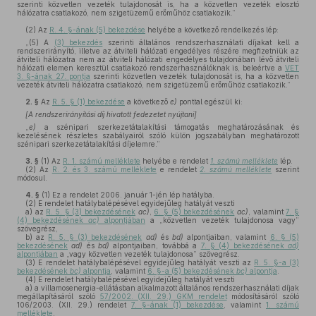
szerinti közvetlen vezeték tulajdonosát is, ha a közvetlen vezeték elosztó
hálózatra csatlakozó, nem szigetüzemű erőműhöz csatlakozik.”
(2)
Az
R. 4. §-ának (5) bekezdése
helyébe a következő rendelkezés lép:
„(5) A
(3) bekezdés
szerinti általános rendszerhasználati díjakat kell a
rendszerirányító, illetve az átviteli hálózati engedélyes részére megfizetniük az
átviteli hálózatra nem az átviteli hálózati engedélyes tulajdonában lévő átviteli
hálózati elemen keresztül csatlakozó rendszerhasználóknak is, beleértve a
VET
3. §-ának 27. pontja
szerinti közvetlen vezeték tulajdonosát is, ha a közvetlen
vezeték átviteli hálózatra csatlakozó, nem szigetüzemű erőműhöz csatlakozik.”
2. §
Az
R. 5. § (1) bekezdése
a következő
e)
ponttal egészül ki:
[A rendszerirányítási díj hivatott fedezetet nyújtani]
„
e)
a szénipari szerkezetátalakítási támogatás meghatározásának és
kezelésének részletes szabályairól szóló külön jogszabályban meghatározott
szénipari szerkezetátalakítási díjelemre.”
3. §
(1)
Az
R. 1. számú melléklete
helyébe e rendelet
1. számú melléklete
lép.
(2)
Az
R. 2. és 3. számú melléklete
e rendelet
2. számú melléklete
szerint
módosul.
4. §
(1)
Ez a rendelet 2006. január 1-jén lép hatályba.
(2)
E rendelet hatálybalépésével egyidejűleg hatályát veszti
a)
az
R. 5. § (3) bekezdésének
ac)
,
6. § (5) bekezdésének
ac)
, valamint
7. §
(4) bekezdésének
ac)
alpontjában
a „közvetlen vezeték tulajdonosa vagy”
szövegrész,
b)
az
R. 5. § (3) bekezdésének
ad)
és
bd)
alpontjaiban, valamint
6. § (5)
bekezdésének
ad)
és
bd)
alpontjaiban, továbbá a
7. § (4) bekezdésének
ad)
alpontjában
a „vagy közvetlen vezeték tulajdonosa” szövegrész.
(3)
E rendelet hatálybalépésével egyidejűleg hatályát veszti az
R. 5. §-a (3)
bekezdésének
bc)
alpontja
, valamint
6. §-a (5) bekezdésének
bc)
alpontja
.
(4)
E rendelet hatálybalépésével egyidejűleg hatályát veszti
a)
a villamosenergia-ellátásban alkalmazott általános rendszerhasználati díjak
megállapításáról szóló
57/2002. (XII. 29.) GKM rendelet
módosításáról szóló
106/2003. (XII. 29.) rendelet
7. §-ának (1) bekezdése
, valamint
1. számú
melléklete
,