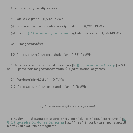
A rendszerirányítási díj részeként
(i)
átállási díjként: 0,592 Ft/kWh
(ii)
szénipari szerkezetátalakítási díjelemként: 0,291 Ft/kWh
(iii)
az
5. § (1) bekezdés
c)
pontjában
meghatározott célra: 1,775 Ft/kWh
került meghatározásra.
1.2. Rendszerszintű szolgáltatások díja: 0,631 Ft/kWh
2. Az elosztó hálózatra csatlakozó erőmű [
5. § (3) bekezdés
ad)
pontja
] a 2.1.
és 2.2. pontokban meghatározott mértékű díjakat köteles megfizetni:
2.1. Rendszerirányítási díj: 0 Ft/kWh
2.2. Rendszerszintű szolgáltatások díja: 0 Ft/kWh
B) A rendszerirányító részére fizetendő
1. Az átviteli hálózatra csatlakozó, az átviteli hálózatot vételezésre használó [
5.
§ (3) bekezdés
ba)–bc)
és
be)
pontjai
] az 1.1. és 1.2. pontokban meghatározott
mértékű díjakat köteles megfizetni: