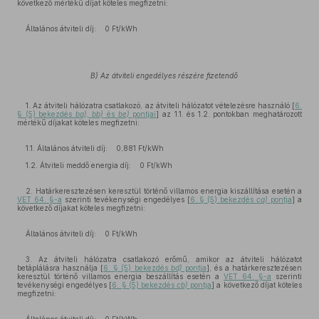
következő mértékű díjat köteles megfizetni:
Általános átviteli díj: 0 Ft/kWh
B) Az átviteli engedélyes részére fizetendő
1. Az átviteli hálózatra csatlakozó, az átviteli hálózatot vételezésre használó [
6.
§ (5) bekezdés
ba), bb)
és
be)
pontjai
] az 1.1. és 1.2. pontokban meghatározott
mértékű díjakat köteles megfizetni:
1.1. Általános átviteli díj: 0,881 Ft/kWh
1.2. Átviteli meddő energia díj: 0 Ft/kWh
2. Határkeresztezésen keresztül történő villamos energia kiszállítása esetén a
VET 64. §-a
szerinti tevékenységi engedélyes [
6. § (5) bekezdés
ca)
pontja
] a
következő díjakat köteles megfizetni:
Általános átviteli díj: 0 Ft/kWh
3. Az átviteli hálózatra csatlakozó erőmű, amikor az átviteli hálózatot
betáplálásra használja [
6. § (5) bekezdés
bd)
pontja
], és a határkeresztezésen
keresztül történő villamos energia beszállítás esetén a
VET 64. §-a
szerinti
tevékenységi engedélyes [
6. § (5) bekezdés
cb)
pontja
] a következő díjat köteles
megfizetni: