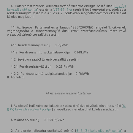
4. Határkeresztezésen keresztül történő villamos energia beszállítás [
5. § (3)
bekezdés
cb)
pontja
] esetén a
VET 64. §-a
szerinti tevékenységi engedélyes a
rendszerirányító részére a 4.1. és 4.2. pontokban meghatározott mértékű díjakat
köteles megfizetni:
4.1. Az Európai Parlament és a Tanács 1228/2003/EK rendelet 3. cikkének
végrehajtására a rendszerirányító által kötött szerződés(ek)ben részt vevő
országból történő beszállítás esetén:
4.1.1. Rendszerirányítási díj: 0 Ft/kWh
4.1.2. Rendszerszintű szolgáltatások díja: 0 Ft/kWh
4.2. Egyéb országból történő beszállítás esetén:
4.2.1. Rendszerirányítási díj: 0,25 Ft/kWh
4.2.2. Rendszerszintű szolgáltatások díja: 0 Ft/kWh
II. Átviteli díj
A) Az elosztó részére fizetendő
1. Az elosztó hálózatra csatlakozó, az elosztó hálózatot vételezésre használó [
6.
§ (5) bekezdés
aa)–ac)
pontjai
] a következő mértékű díjat köteles megfizetni:
Általános átviteli díj: 0,968 Ft/kWh
2. Az elosztó hálózatra csatlakozó erőmű [
6. § (5) bekezdés
ad)
pontja
] a