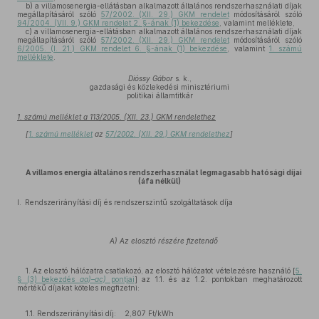
b)
a villamosenergia-ellátásban alkalmazott általános rendszerhasználati díjak
megállapításáról szóló
57/2002. (XII. 29.) GKM rendelet
módosításáról szóló
94/2004. (VII. 9.) GKM rendelet 2. §-ának (1) bekezdése
, valamint melléklete,
c)
a villamosenergia-ellátásban alkalmazott általános rendszerhasználati díjak
megállapításáról szóló
57/2002. (XII. 29.) GKM rendelet
módosításáról szóló
6/2005. (I. 21.) GKM rendelet 6. §-ának (1) bekezdése
, valamint
1. számú
melléklete
.
Dióssy Gábor
s. k.,
gazdasági és közlekedési minisztériumi
politikai államtitkár
1. számú melléklet a 113/2005. (XII. 23.) GKM rendelethez
[
1. számú melléklet
az
57/2002. (XII. 29.) GKM rendelethez
]
A villamos energia általános rendszerhasználat legmagasabb hatósági díjai
(áfa nélkül)
I. Rendszerirányítási díj és rendszerszintű szolgáltatások díja
A) Az elosztó részére fizetendő
1. Az elosztó hálózatra csatlakozó, az elosztó hálózatot vételezésre használó [
5.
§ (3) bekezdés
aa)–ac)
pontjai
] az 1.1. és az 1.2. pontokban meghatározott
mértékű díjakat köteles megfizetni:
1.1. Rendszerirányítási díj: 2,807 Ft/kWh