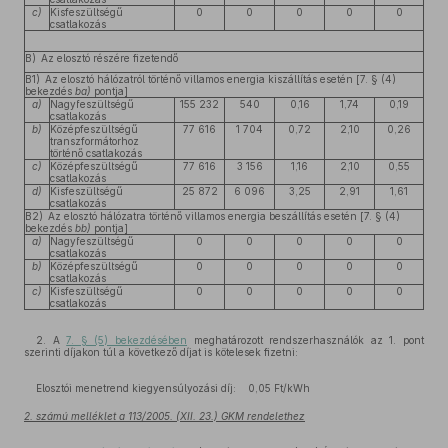
c)
Kisfeszültségű
0
0
0
0
0
csatlakozás
B) Az elosztó részére fizetendő
B1) Az elosztó hálózatról történő villamos energia kiszállítás esetén [7. § (4)
bekezdés
ba)
pontja]
a)
Nagyfeszültségű
155 232
540
0,16
1,74
0,19
csatlakozás
b)
Középfeszültségű
77 616
1 704
0,72
2,10
0,26
transzformátorhoz
történő csatlakozás
c)
Középfeszültségű
77 616
3 156
1,16
2,10
0,55
csatlakozás
d)
Kisfeszültségű
25 872
6 096
3,25
2,91
1,61
csatlakozás
B2) Az elosztó hálózatra történő villamos energia beszállítás esetén [7. § (4)
bekezdés
bb)
pontja]
a)
Nagyfeszültségű
0
0
0
0
0
csatlakozás
b)
Középfeszültségű
0
0
0
0
0
csatlakozás
c)
Kisfeszültségű
0
0
0
0
0
csatlakozás
2. A
7. § (5) bekezdésében
meghatározott rendszerhasználók az 1. pont
szerinti díjakon túl a következő díjat is kötelesek fizetni:
Elosztói menetrend kiegyensúlyozási díj: 0,05 Ft/kWh
2. számú melléklet a 113/2005. (XII. 23.) GKM rendelethez