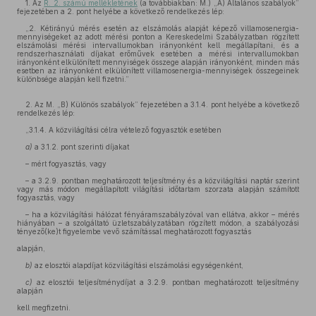
1. Az
R. 2. számú mellékletének
(a továbbiakban: M.) „A) Általános szabályok”
fejezetében a 2. pont helyébe a következő rendelkezés lép:
„2. Kétirányú mérés esetén az elszámolás alapját képező villamosenergia-
mennyiségeket az adott mérési ponton a Kereskedelmi Szabályzatban rögzített
elszámolási mérési intervallumokban irányonként kell megállapítani, és a
rendszerhasználati díjakat erőművek esetében a mérési intervallumokban
irányonként elkülönített mennyiségek összege alapján irányonként, minden más
esetben az irányonként elkülönített villamosenergia-mennyiségek összegeinek
különbsége alapján kell fizetni.”
2. Az M. „B) Különös szabályok” fejezetében a 3.1.4. pont helyébe a következő
rendelkezés lép:
„3.1.4. A közvilágítási célra vételező fogyasztók esetében
a)
a 3.1.2. pont szerinti díjakat
– mért fogyasztás, vagy
– a 3.2.9. pontban meghatározott teljesítmény és a közvilágítási naptár szerint
vagy más módon megállapított világítási időtartam szorzata alapján számított
fogyasztás, vagy
– ha a közvilágítási hálózat fényáramszabályzóval van ellátva, akkor – mérés
hiányában – a szolgáltató üzletszabályzatában rögzített módon, a szabályozási
tényező(ke)t figyelembe vevő számítással meghatározott fogyasztás
alapján,
b)
az elosztói alapdíjat közvilágítási elszámolási egységenként,
c)
az elosztói teljesítménydíjat a 3.2.9. pontban meghatározott teljesítmény
alapján
kell megfizetni.