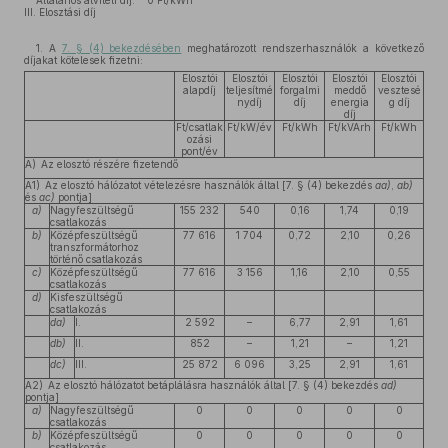
Általános átviteli díj: 0 Ft/kWh
III. Elosztási díj
1. A
7. § (4) bekezdésében
meghatározott rendszerhasználók a következő
díjakat kötelesek fizetni:
Elosztói
Elosztói
Elosztói
Elosztói
Elosztói
alapdíj
teljesítmé
forgalmi
meddő
vesztesé
nydíj
díj
energia
g díj
díj
Ft/csatlak
Ft/kW/év
Ft/kWh
Ft/kVArh
Ft/kWh
ozási
pont/év
A) Az elosztó részére fizetendő
A1) Az elosztó hálózatot vételezésre használók által [7. § (4) bekezdés
aa)
,
ab)
és
ac)
pontja]
a)
Nagyfeszültségű
155 232
540
0,16
1,74
0,19
csatlakozás
b)
Középfeszültségű
77 616
1 704
0,72
2,10
0,26
transzformátorhoz
történő csatlakozás
c)
Középfeszültségű
77 616
3 156
1,16
2,10
0,55
csatlakozás
d)
Kisfeszültségű
csatlakozás
da)
I.
2 592
–
6,77
2,91
1,61
db)
II.
852
–
1,21
–
1,21
dc)
III.
25 872
6 096
3,25
2,91
1,61
A2) Az elosztó hálózatot betáplálásra használók által [7. § (4) bekezdés
ad)
pontja]
a)
Nagyfeszültségű
0
0
0
0
0
csatlakozás
b)
Középfeszültségű
0
0
0
0
0
csatlakozás