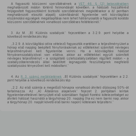
A fogyasztó közüzemi szerződésének a
VET 46. § (2) bekezdésében
meghatározott módon történő felmondását követően, a hálózati hozzáférést
feljogosított fogyasztóként biztosító szerződésének megkötésekor a
b)
pontban
meghatározott elosztói alapdíj számításánál figyelembe vett közvilágítási
elszámolási egységek megállapítása nem lehet hátrányosabb a fogyasztó korábbi
közüzemi szerződésének vonatkozó szerződéses feltételeinél.”
3. Az M. „B) Különös szabályok” fejezetében a 3.2.9. pont helyébe a
következő rendelkezés lép:
„3.2.9. A közvilágítási célra vételező fogyasztók esetében a teljesítményüket a
hónap első napjáig beépített fényforrásoknak az előtétekkel számított névleges
teljesítményével kell figyelembe venni. Ha a közvilágítási hálózat
fényáramszabályzóval van ellátva, akkor az előtétekkel együtt számított
névleges teljesítményt – a szolgáltató üzletszabályzatában rögzített módon – a
szabályzóberendezés által beállított legnagyobb feszültségnek megfelelő
szabályozási tényezővel kell módosítani.”
4. Az
R. 3. számú mellékletének
„B) Különös szabályok” fejezetében a 2.2.
pont helyébe a következő rendelkezés lép:
„2.2. Az első számla a megelőző hónapra vonatkozó átviteli díjösszeg 50%-át
tartalmazza. Az „A) Általános alapelvek” fejezet 2. pontjában leírtak
figyelembevételével benyújtott első számlában foglalt fizetési kötelezettséget az
átviteli hálózat használói a tárgyhónap 20. napjáig (ha ez nem banki nap, akkor
a tárgyhónap 20. napját követő első banki napon) kötelesek teljesíteni.”