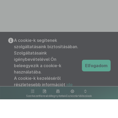
A cookie-k segítenek
szolgáltatásaink biztosításában.
Szolgáltatásaink
igénybevételével Ön
beleegyezik a cookie-k
Elfogadom
használatába.
A cookie-k kezeléséről
részletesebb információt
ide
kattintva olvashat.
Szerkezet
Keresés
Megnyitottak
Eszköztár
Változások