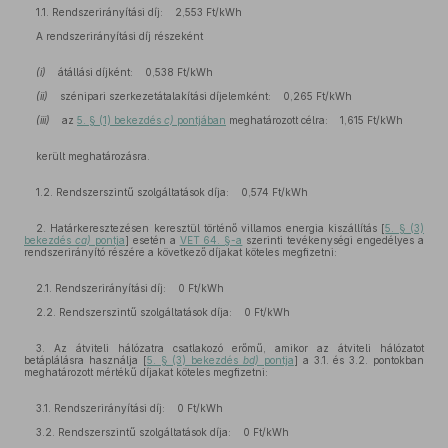
1.1. Rendszerirányítási díj: 2,553 Ft/kWh
A rendszerirányítási díj részeként
(i)
átállási díjként: 0,538 Ft/kWh
(ii)
szénipari szerkezetátalakítási díjelemként: 0,265 Ft/kWh
(iii)
az
5. § (1) bekezdés
c)
pontjában
meghatározott célra: 1,615 Ft/kWh
került meghatározásra.
1.2. Rendszerszintű szolgáltatások díja: 0,574 Ft/kWh
2. Határkeresztezésen keresztül történő villamos energia kiszállítás [
5. § (3)
bekezdés
ca)
pontja
] esetén a
VET 64. §-a
szerinti tevékenységi engedélyes a
rendszerirányító részére a következő díjakat köteles megfizetni:
2.1. Rendszerirányítási díj: 0 Ft/kWh
2.2. Rendszerszintű szolgáltatások díja: 0 Ft/kWh
3. Az átviteli hálózatra csatlakozó erőmű, amikor az átviteli hálózatot
betáplálásra használja [
5. § (3) bekezdés
bd)
pontja
] a 3.1. és 3.2. pontokban
meghatározott mértékű díjakat köteles megfizetni:
3.1. Rendszerirányítási díj: 0 Ft/kWh
3.2. Rendszerszintű szolgáltatások díja: 0 Ft/kWh