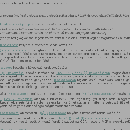
ző alcím helyébe a következő rendelkezés lép:
l engedélyezhető gyógyszerek, gyógyászati segédeszközök és gyógyászati ellátások köre
bekezdésének
c)
pontja
a következő
cd)
alponttal egészül ki:
kell a biztosított személyes adatait, TAJ számát és a kérelemhez mellékelni kell:
re vonatkozó kérelem esetén, az a) és d)–e) pontokban foglaltakon kívül:]
délyezett gyógyászati segédeszköz javítása esetén a javítást végző szolgáltatónak a javítás
(1) bekezdése
helyébe a következő rendelkezés lép:
1) és (2) bekezdésében
meghatározott esetekben a harmadik állam területén igénybe vett 
tségének megtérítésére vonatkozó igénybejelentéshez csatolni kell az eredeti külföldi szám
ozó igazolást, továbbá amennyiben a számlából nem állapítható meg az igénybe vett egész
ázi zárójelentést és ezek fordítását.”
bekezdése
helyébe a következő rendelkezés lép:
k (2) bekezdése
alapján tartósan az
Ebtv. 27. §-ának (1) bekezdésében
meghatározot
s a vele együtt ott tartózkodó eltartott házastársa és gyermeke által a harmadik állam ter
gének megtérítése iránti igényhez az
(1) bekezdésben
foglaltakon túl mellékelni kell az iga
mlített orvosi vizsgálaton részt vettek, valamint a munkáltató igazolását arról, hogy 
am területén történő foglalkoztatás alatt került sor.”
ző új
(4) bekezdéssel
egészül ki, egyidejűleg a jelenlegi
(4)–(12) bekezdések
számozása
(
 (1) és (2) bekezdése
alapján a biztosított külföldi egészségügyi szolgáltatótól magyaro
öltségeinek megtérítésére abban az esetben kerülhet sor, amennyiben a betegszállítás el
élyeztetné vagy maradandó egészségkárosodáshoz vezetne.”
) bekezdéssel
átszámozott –
(5)–(6) bekezdése
helyébe a következő rendelkezés lép:
i a számla kiegyenlítése nélkül is az
Ebtv. 27. §-ának (1) és (2) bekezdésében
meghatár
ég összegének megtérítését. A megtérítendő összeget az OEP, illetve a MEP a gyógykezel