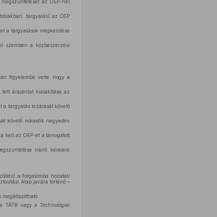
s megszüntetését az OEP-nél
vábbiakban: tárgyalás) az OEP
ttel a tárgyalások megkezdése
kel szemben a közbeszerzési
orán figyelembe vette, hogy a
ett árajánlat kialakítása az
at a tárgyalás lezárását követő
rását követő második negyedév
a kell az OEP-et a támogatott
gszüntetése iránti kérelem
ődés) a forgalomba hozatali
tosítási Alap javára történő –
 megállapítható.
– a TÁTB vagy a Technológiai