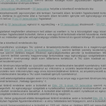
 (1), (2) és (6) bekezdése
szerinti belföldi költséget külön jogszabályban foglaltak s
i elszámoláskor érvényes értéken.”
) bekezdéssel
átszámozott –
(8) bekezdése
helyébe a következő rendelkezés lép:
özalkalmazotti jogviszonyban álló tartósan harmadik állam területén foglalkoztatott biztosít
rsa, élettársa és gyermeke által a harmadik állam területén igénybe vett egészségügyi el
ni kell az
(1) és (3) bekezdésben
foglaltakat.”
ező új
(9) bekezdéssel
egészül ki, egyidejűleg – a
(3) bekezdéssel
átszámozott –
(9)–(13
glaltakat megfelelően alkalmazni kell abban az esetben is, ha a közszolgálati vagy közal
ban foglalkoztatott biztosított, illetve a vele együtt ott tartózkodó eltartott házastársa, él
n az indokoltan igénybe vett egészségügyi ellátás felmerült és igazolt költsége 85 százalék
be a következő rendelkezés lép:
nyesítéshez szükséges TAJ számot a társadalombiztosítás ellátásaira és a magánnyugdíj
zóló
1997. évi LXXX. törvény (a továbbiakban: Tbj.)
szerinti belföldi személy kezdemén
lye szerint illetékes megyei (fővárosi) egészségbiztosítási pénztár (a továbbiakban: M
szerinti belföldi személy magyarországi tartózkodása vagy egészségügyi szolgáltatásokra
gazolvány” érvényességi idejét ezen időtartamra korlátozza. A TAJ szám kiadását az e
ehet kezdeményezni.
k törvényes képviselője az újszülött osztályon rendelkezésére bocsátott nyomtatvány kiá
 kiadását. A kiállított nyomtatványt az intézmény a születés bejelentésével együtt megk
zületés nem intézményben vagy orvos közreműködésével történik, az anyakönyvezető az
endelkezésére bocsátja a TAJ szám kiadását igénylő nyomtatványt.
ető adatszolgáltatása alapján soron kívül kiadja és az anya vagy a gyermek törvényes ké
ámát tartalmazó „Hatósági Igazolvány”-t.
l történő rendelése során a biztosított az
Ebtv. 29. §-ának (2) bekezdése
szerinti n
gerősíti. Az egészségügyi szolgáltató a nyilatkozathoz nyomtatványt rendszeresíthet, ami
ztosított rendelkezésére bocsáthat. A biztosított által kitöltött és aláírt nyilatkozat az eg
lgáltató köteles azt a kitöltésétől számított öt évig megőrizni.
z, illetve gyógyászati ellátás támogatással történő rendelése során a biztosított
Ebtv. 29. 
lyban foglaltak figyelembevételével – a vény hátoldalára kell feljegyezni, amit a biztosított 
zerinti formanyomtatványt a biztosított az OEP-nél, illetve az illetékes MEP-nél jogosult