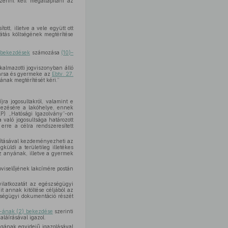
zerint kell megállapítani az
ott, illetve a vele együtt ott
látás költségének megtérítése
) bekezdések
számozása
(10)–
kalmazotti jogviszonyban álló
ettársa és gyermeke az
Ebtv. 27.
ának megtérítését kéri.”
ra jogosultakról, valamint e
yezésére a lakóhelye, ennek
EP) „Hatósági Igazolvány”-on
 való jogosultsága határozott
rre a célra rendszeresített
llításával kezdeményezheti az
üldi a területileg illetékes
 anyának, illetve a gyermek
pviselőjének lakcímére postán
yilatkozatát az egészségügyi
t annak kitöltése céljából az
észségügyi dokumentáció részét
§-ának (2) bekezdése
szerinti
aláírásával igazol.
ságának egyidejű igazolásával