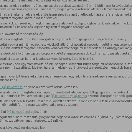
ermékcsoportra megállapított százalékos támogatásban részesül.
, melynek az árhoz nyújtott támogatás alapjául szolgáló – áfa nélküli – ára (a továbbiakb
termékével azonos vagy annál magasabb, megegyezik a referenciatermék támogatásának öss
ának mértéke, amelyeknek a közfinanszírozás alapjául elfogadott ára a referenciatermék
újtott támogatás százalékos mértékével.
zköz kölcsönzéséhez nyújtott támogatás alapjául szolgáló díjhoz (a továbbiakban: kölcsö
ciatermék kölcsönzési díjához nyújtott támogatás összegével.”
 a következő rendelkezés lép:
k az a meghatározott (fix) támogatási csoportba tartozó gyógyászati segédeszköz, amely
belül vagy a már támogatott eszközökből álló új támogatási csoporton belül a legalacsony
k a kialakított támogatási csoportra vonatkoztatott forgalmi részesedése az ártárgyalást me
közökből álló új támogatási csoporton belül a legalacsonyabb közfinanszírozás alapjául elf
gatási csoporton belül a legalacsonyabb kölcsönzési díjú termék.
iaterméknek egymást követő három hónapon keresztül nincs forgalmi részesedése, a ter
an nem részesíthető, kivéve, ha a terméknek az ártárgyalást megelőzően legalább hat 
alapján gyártott termékeket kivéve, amennyiben egy adott terméknek egy éven át nincs for
rlésre kerül.”
)–(3) bekezdése
helyébe a következő rendelkezés lép:
asználat során meghibásodott egyedi méretvétel alapján gyártott gyógyászati segédeszközö
n a kihordási idővel azonos ideig az
(1) bekezdés
a)–b)
pontja
szerinti támogatás vehető igé
laltak esetén a biztosított részére a javított eszközzel azonos rendeltetésű eszközcsoportb
 időn belüli felírhatóság szabályaival azonos esetben.”
ző új
(4) bekezdéssel
egészül ki:
mogatásban nem részesülő gyógyászati segédeszközök kölcsönzési díjához nyújtott támogat
lön jogszabályban meghatározott százaléka.”
e a következő rendelkezés lép: