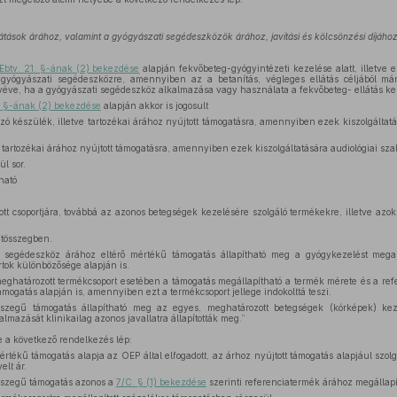
átások árához, valamint a gyógyászati segédeszközök árához, javítási és kölcsönzési díjához
Ebtv. 21. §-ának (2) bekezdése
alapján fekvőbeteg-gyógyintézeti kezelése alatt, illetve el
 gyógyászati segédeszközre, amennyiben az a betanítás, végleges ellátás céljából má
kivéve, ha a gyógyászati segédeszköz alkalmazása vagy használata a fekvőbeteg- ellátás ker
1. §-ának (2) bekezdése
alapján akkor is jogosult
zó készülék, illetve tartozékai árához nyújtott támogatásra, amennyiben ezek kiszolgáltatá
 tartozékai árához nyújtott támogatásra, amennyiben ezek kiszolgáltatására audiológiai sz
ül sor.
ható
t csoportjára, továbbá az azonos betegségek kezelésére szolgáló termékekre, illetve azo
etösszegben.
i segédeszköz árához eltérő mértékű támogatás állapítható meg a gyógykezelést mega
tok különbözősége alapján is.
eghatározott termékcsoport esetében a támogatás megállapítható a termék mérete és a re
ámogatás alapján is, amennyiben ezt a termékcsoport jellege indokolttá teszi.
összegű támogatás állapítható meg az egyes, meghatározott betegségek (kórképek) ke
lmazását klinikailag azonos javallatra állapították meg.”
 a következő rendelkezés lép:
rtékű támogatás alapja az OEP által elfogadott, az árhoz nyújtott támogatás alapjául szolg
lt ár.
összegű támogatás azonos a
7/C. § (1) bekezdése
szerinti referenciatermék árához megállapí