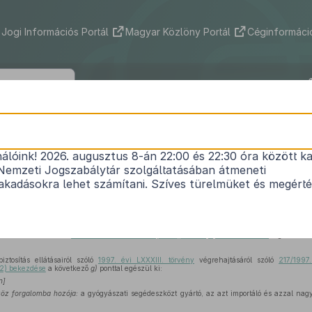
Jogi Információs Portál
Magyar Közlöny Portál
Céginformáció
113/2005. (VI. 25.) Korm. rendelet
nálóink! 2026. augusztus 8-án 22:00 és 22:30 óra között ka
egészségbiztosítás ellátásairól szóló
1997. évi LXX
Nemzeti Jogszabálytár szolgáltatásában átmeneti
tásáról szóló
217/1997. (XII. 1.) Korm. rendelet
módo
kadásokra lehet számítani. Szíves türelmüket és megért
Közlönyállapot 2005. 07. 01.
ás ellátásairól szóló
1997. évi LXXXIII. törvény 83. §-ának (2) bekezdésében
foglalt fel
ztosítás ellátásairól szóló
1997. évi LXXXIII. törvény
végrehajtásáról szóló
217/1997.
(2) bekezdése
a következő
g)
ponttal egészül ki:
n]
öz forgalomba hozója:
a gyógyászati segédeszközt gyártó, az azt importáló és azzal na