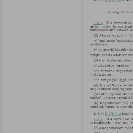
„
A gyógyászati ell
7/A. §
„(1) A biztosított az
árhoz nyújtott támogatással
tartózkodása alatt indokolt, 
(2) A biztosított az
Ebtv. 2
a)
fogpótlás és fogszabályo
rendelésen,
b)
hallásjavító készülék és
nyújtott ellátás keretében ker
(3) A támogatás megállapít
a)
százalékos mértékben,
b)
a termékek meghatározot
(fix) összegben,
c)
a betegségtől függő ker
(4) Egy adott gyógyászat
meghatározott betegségcsopor
(5) Külön jogszabályban m
területének árához nyújtott t
(6) Meghatározott (fix) 
termékek körére, ha azok alka
6. §
Az
R. 7/B. §-a
helyébe
7/B. §
„(1) A százalékos mé
(a továbbiakban: áfa) megnöve
(2) A meghatározott (fix) 