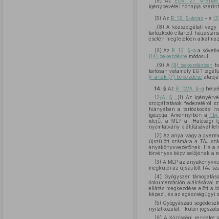
(6) Az
Ebtv. 27. §-ának
igénybevétel hónapja szerint
(5)
Az
R. 12. §-ának
– a
(3
„(8) A közszolgálati vagy k
tartózkodó eltartott házastá
esetén megfelelően alkalmaz
(6)
Az
R. 12. §-a
a követk
(14) bekezdésre
módosul:
„(9) A
(8) bekezdésben
fo
tartósan valamely EGT tagállam
§-ának (7) bekezdése
alapjá
14. §
Az
R. 12/A. §-a
helyé
12/A. §
„(1) Az igényérvé
szolgáltatások fedezetéről s
hiányában a tartózkodási he
igazolja. Amennyiben a
Tbj.
idejű, a MEP a „Hatósági I
nyomtatvány kiállításával l
(2) Az anya vagy a gyerme
újszülött számára a TAJ szám
anyakönyvvezetőnek. Ha a s
törvényes képviselőjének a r
(3) A MEP az anyakönyvvez
megküldi az újszülött TAJ sz
(4) Gyógyszer támogatássa
dokumentáción aláírásával me
ellátás megkezdése előtt a bi
képezi, és az egészségügyi szo
(5) Gyógyászati segédeszkö
nyilatkozatát – külön jogszabá
(6) A Közösségi rendelet s