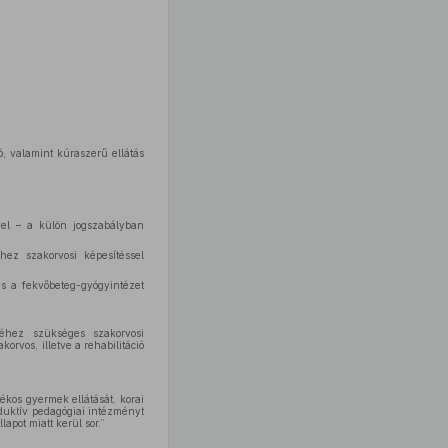
, valamint kúraszerű ellátás
el – a külön jogszabályban
hez szakorvosi képesítéssel
és a fekvőbeteg-gyógyintézet
éséhez szükséges szakorvosi
rvos, illetve a rehabilitáció
os gyermek ellátását, korai
onduktív pedagógiai intézményt
pot miatt kerül sor.”