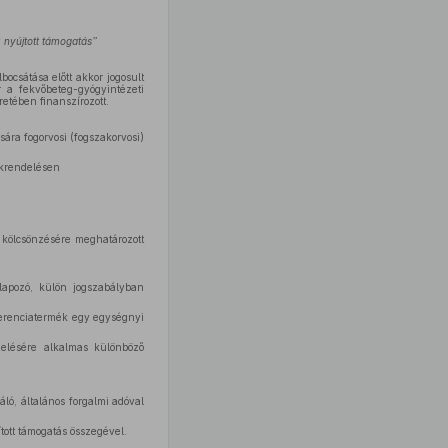
 nyújtott támogatás”
bocsátása előtt akkor jogosult
r a fekvőbeteg-gyógyintézeti
etében finanszírozott.
sára fogorvosi (fogszakorvosi)
akrendelésen
k kölcsönzésére meghatározott
lapozó, külön jogszabályban
ferenciatermék egy egységnyi
zelésére alkalmas különböző
áló, általános forgalmi adóval
tott támogatás összegével.