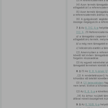
(3) A referenciatermék a t
(4) Azon termék támogatása
elfogadott ár) a referencia
(5) Azon termék támogatás
a referenciatermék árához ny
(6) A gyógyászati segédes
összege megegyezik a referen
7. §
Az
R. 7/C. §-a
helyébe
7/C. §
„(1) Referenciatermé
a)
a támogatási csoporton 
elfogadott árú termék, melyne
b)
a még nem támogatott esz
c)
kölcsönzés esetén a támo
(2) Amennyiben a referenc
követő két évben támogatásb
forgalmi részesedése.
(3) Az egyedi méretvétel 
támogatott termékek köréből tö
8. §
(1)
Az
R. 8. §-ának (2
„(2) A rendeltetésszerű h
kihordási idő leteltét követőe
(3) A
(2) bekezdésben
fog
nem lehet, kivéve a kihordási
(2)
Az
R. 8. §-a
a követke
„(4) Az árhoz nyújtott tá
áfával növelt összegének kü
9. §
Az
R. 10/B. §-a
helyéb