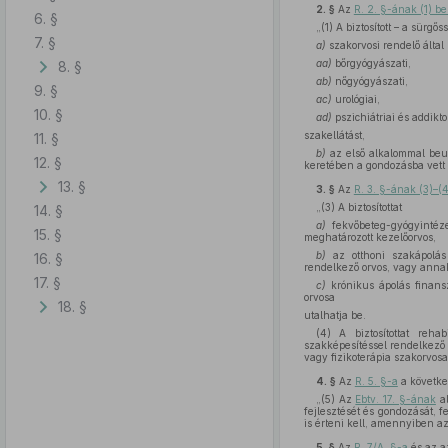
2. §
Az
R. 2. §-ának (1) b
6. §
„(1) A biztosított – a sürg
7. §
a)
szakorvosi rendelő által 
aa)
bőrgyógyászati,
8. §
ab)
nőgyógyászati,
9. §
ac)
urológiai,
10. §
ad)
pszichiátriai és addikto
szakellátást,
11. §
b)
az első alkalommal beut
12. §
keretében a gondozásba vett bi
13. §
3. §
Az
R. 3. §-ának (3)–(
„(3) A biztosítottat
14. §
a)
fekvőbeteg-gyógyintézet
15. §
meghatározott kezelőorvos,
b)
az otthoni szakápolás 
16. §
rendelkező orvos, vagy ann
17. §
c)
krónikus ápolás finansz
orvosa
18. §
utalhatja be.
(4) A biztosítottat reha
szakképesítéssel rendelkező 
vagy fizikoterápia szakorvosa
4. §
Az
R. 5. §-a
a követke
„(5) Az
Ebtv. 17. §-ának
al
fejlesztését és gondozását, f
is érteni kell, amennyiben a
5. §
Az
R. 7/A. §-a
és az a