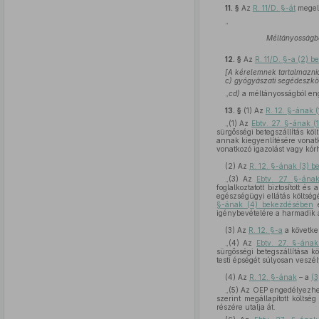
11. §
Az
R. 11/D. §-át
megelő
„
Méltányosságbó
12. §
Az
R. 11/D. §-a (2) 
[A kérelemnek tartalmaznia 
c) gyógyászati segédeszköz
„
cd)
a méltányosságból enge
13. §
(1)
Az
R. 12. §-ának 
„(1) Az
Ebtv. 27. §-ának (
sürgősségi betegszállítás köl
annak kiegyenlítésére vonatk
vonatkozó igazolást vagy kórh
(2)
Az
R. 12. §-ának (3) 
„(3) Az
Ebtv. 27. §-ána
foglalkoztatott biztosított é
egészségügyi ellátás költsé
§-ának (4) bekezdésében
e
igénybevételére a harmadik áll
(3)
Az
R. 12. §-a
a követke
„(4) Az
Ebtv. 27. §-ának
sürgősségi betegszállítása k
testi épségét súlyosan vesz
(4)
Az
R. 12. §-ának
– a
(3
„(5) Az OEP engedélyezhet
szerint megállapított költs
részére utalja át.