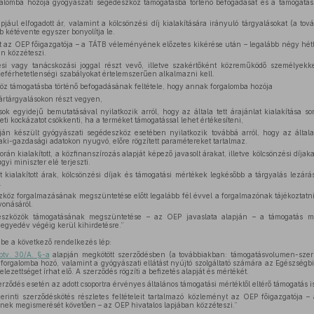
galomba hozója gyógyászati segédeszköz támogatásba történő befogadását és a támogatá
pjául elfogadott ár, valamint a kölcsönzési díj kialakítására irányuló tárgyalásokat (a to
 kétévente egyszer bonyolítja le.
eket az OEP főigazgatója – a TÁTB véleményének előzetes kikérése után – legalább négy hé
an közzéteszi.
ési vagy tanácskozási joggal részt vevő, illetve szakértőként közreműködő személyek
eférhetetlenségi szabályokat értelemszerűen alkalmazni kell.
öz támogatásba történő befogadásának feltétele, hogy annak forgalomba hozója
 ártárgyalásokon részt vegyen,
ok egyidejű bemutatásával nyilatkozik arról, hogy az általa tett árajánlat kialakítása s
leti kockázatot csökkenti, ha a terméket támogatással lehet értékesíteni,
án készült gyógyászati segédeszköz esetében nyilatkozik továbbá arról, hogy az általa t
ki-gazdasági adatokon nyugvó, előre rögzített paramétereket tartalmaz.
rán kialakított, a közfinanszírozás alapját képező javasolt árakat, illetve kölcsönzési díjak
i miniszter elé terjeszti.
t kialakított árak, kölcsönzési díjak és támogatási mértékek legkésőbb a tárgyalás lezá
.
zköz forgalmazásának megszüntetése előtt legalább fél évvel a forgalmazónak tájékoztatni
vonásáról.
eszközök támogatásának megszüntetése – az OEP javaslata alapján – a támogatás me
egyedév végéig kerül kihirdetésre.”
be a következő rendelkezés lép:
btv. 30/A. §-a
alapján megkötött szerződésben (a továbbiakban: támogatásvolumen-szerz
a forgalomba hozó, valamint a gyógyászati ellátást nyújtó szolgáltató számára az Egészségbiz
ötelezettséget írhat elő. A szerződés rögzíti a befizetés alapját és mértékét.
ődés esetén az adott csoportra érvényes általános támogatási mértéktől eltérő támogatás is
erinti szerződéskötés részletes feltételeit tartalmazó közleményt az OEP főigazgatója 
nek megismerését követően – az OEP hivatalos lapjában közzéteszi.”