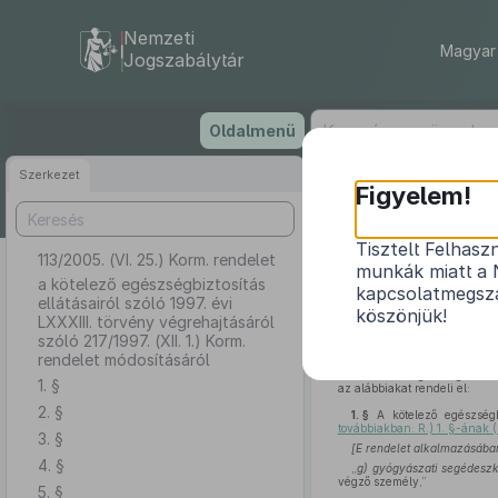
Nemzeti
Magyar 
Jogszabálytár
Ugrás
Oldalmenü
a
tartalomra
Szerkezet
Figyelem!
Tisztelt Felhasz
113/2005. (VI. 25.) Korm. rendelet
a kötelező 
munkák miatt a 
végrehaj
a kötelező egészségbiztosítás
kapcsolatmegsza
ellátásairól szóló 1997. évi
köszönjük!
LXXXIII. törvény végrehajtásáról
szóló 217/1997. (XII. 1.) Korm.
rendelet módosításáról
A kötelező egészségbiztosít
1. §
az alábbiakat rendeli el:
2. §
1. §
A kötelező egészségbi
továbbiakban: R.) 1. §-ának 
3. §
[E rendelet alkalmazásába
4. §
„
g)
gyógyászati segédeszk
végző személy,”
5. §