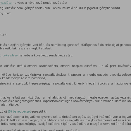
ekezdése
helyébe a következő rendelkezés lép:
ősségi ellátást nem igénylő esetekben – orvosi beutaló nélkül is jogosult igénybe venni
nyújtott
lógiai
alás alapján igénybe vett bőr- és nemibeteg-gondozó, tüdőgondozó és onkológiai gondozó
ztosítottak részére nyújtott ellátást.”
4) bekezdése
helyébe a következő rendelkezés lép:
i ellátást kiváltó otthoni szakápolásra, otthoni hospice ellátásra – a
b)
pont kivételév
körébe tartozó szakirányú szolgáltatásokra kizárólag a megbetegedés gyógykezelésé
ak kezdeményezésére háziorvos,
írozására szerződött egészségügyi szolgáltatónál történő intézeti ápolásra a háziorvos 
bilitációs ellátásra kizárólag a rehabilitációt megalapozó megbetegedés gyógykezel
orvos és e megbetegedéshez kapcsolódó esetleges szövődmények tekintetében illetékes szako
 utalhatja be.”
ző új
(5) bekezdéssel
egészül ki:
kalmazásában a fogyatékos gyermekek tekintetében egészségügyi intézményen a fogyaték
ejlesztő felkészítését végző, rehabilitációs célú szolgáltatást nyújtó intézményeket és a k
z intézmény egészségügyi szolgáltatásának igénybevételére a mozgásszerveket érintő kórálla
zt megelőző alcím helyébe a következő rendelkezés lép: