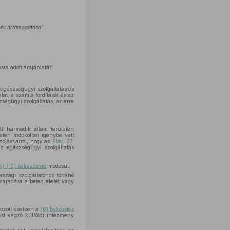
 és ártámogatása”
ra adott árajánlatát”
egészségügyi szolgáltatás és
lát, a számla fordítását és az
ségügyi szolgáltatás, az erre
t harmadik állam területén
ületén indokoltan igénybe vett
zolást arról, hogy az
Ebtv. 27.
az egészségügyi szolgáltatás
5)–(13) bekezdésre
módosul:
rszági szolgáltatóhoz történő
maradása a beteg életét vagy
ozott esetben a
(6) bekezdés
ést végző külföldi intézmény