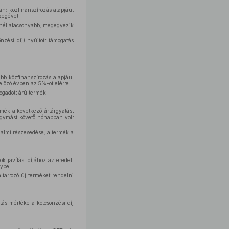
an: közfinanszírozás alapjául
zegével.
énél alacsonyabb, megegyezik
nzési díj) nyújtott támogatás
abb közfinanszírozás alapjául
gelőző évben az 5%-ot elérte,
ogadott árú termék,
mék a következő ártárgyalást
egymást követő hónapban volt
galmi részesedése, a termék a
k javítási díjához az eredeti
nybe.
a tartozó új terméket rendelni
ás mértéke a kölcsönzési díj