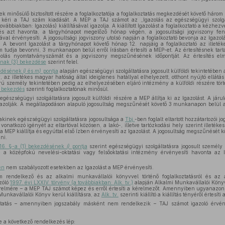
ek minősülő biztosított részére a foglalkoztatója a foglalkoztatás megkezdését követő háro
kéri a TAJ szám kiadását. A MEP a TAJ számot az „Igazolás az egészségügyi szolgált
ábbiakban: Igazolás) kiállításával igazolja. A kiállított Igazolást a foglalkoztató a kézhez
k és azt havonta, a tárgyhónapot megelőző hónap végén, a jogosultsági jogviszony fen
sával érvényesíti. A jogosultsági jogviszony utolsó napján a foglalkoztató bevonja az Igaz
l. A bevont Igazolást a tárgyhónapot követő hónap 12. napjáig a foglalkoztató az illeté
m tudja bevonni, 3 munkanapon belül erről írásban értesíti a MEP-et. Az értesítésnek tartal
olás nyomtatványszámát és a jogviszony megszűnésének időpontját. Az értesítés elm
ának (3) bekezdése
szerint felel.
ezdésének
i)
és
m)
pontja
alapján egészségügyi szolgáltatásra jogosult külföldi tekintetében
 az illetékes magyar hatóság által ideiglenes hatállyal elhelyezett, otthont nyújtó ellátá
orú személy tekintetében pedig az elhelyezésében eljáró intézmény a külföldi részére tö
) bekezdés
szerinti foglalkoztatónak minősül.
gészségügyi szolgáltatásra jogosult külföldi részére a MEP állítja ki az Igazolást. A járu
gazolják. A megállapodáson alapuló jogosultság megszűnését követő 3 munkanapon belül az
akinek egészségügyi szolgáltatásra jogosultsága a
Tbj.
-ben foglalt eltartott hozzátartozói 
 vonatkozó igényét az eltartóval közösen, a lakó-, illetve tartózkodási hely szerint illeték
e a MEP kiállítja és egyúttal első ízben érvényesíti az Igazolást. A jogosultság megszűnésé
ni.
 16. §-a (1) bekezdésének
i)
pontja
szerint egészségügyi szolgáltatásra jogosult személy kü
letve a középfokú nevelési-oktatási vagy felsőoktatási intézmény érvényesíti havonta az
en
nem szabályozott esetekben az Igazolást a MEP érvényesíti.
rendelkező és az alkalmi munkavállalói könyvvel történő foglalkoztatásról és az 
szóló
1997. évi LXXIV. törvény (a továbbiakban: Alk. tv.)
alapján Alkalmi Munkavállalói Könyv
kérelmére – a MEP TAJ számot képez és erről értesíti a kérelmezőt. Amennyiben ugyanazon
Munkavállalói Könyv kerül kiállításra, az
Alk. tv.
szerinti kiállító a kiállítás tényéről értesíti
áltatás – amennyiben jogszabály másként nem rendelkezik – TAJ számot igazoló érvé
 a következő rendelkezés lép: