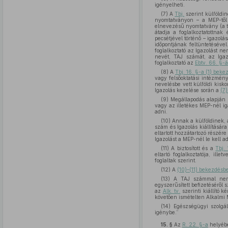
igényelheti.
(7) A
Tbj.
szerint külföldin
nyomtatványon – a MEP-től 
elnevezésű nyomtatvány (a tov
átadja a foglalkoztatottna
pecsétjével történő – igazolá
időpontjának feltüntetéséve
foglalkoztató az Igazolást ne
nevét, TAJ számát, az Igaz
foglalkoztató az
Ebtv. 66. §-
(8) A
Tbj. 16. §-a (1) bek
vagy felsőoktatási intézmény,
nevelésbe vett külföldi kisk
Igazolás kezelése során a
(7
(9) Megállapodás alapján e
vagy az illetékes MEP-nél i
adni.
(10) Annak a külföldinek, 
szám és Igazolás kiállítására
eltartott hozzátartozó részér
Igazolást a MEP-nél le kell ad
(11) A biztosított és a
Tbj.
eltartó foglalkoztatója, il
foglaltak szerint.
(12) A
(10)–(11) bekezdésb
(13) A TAJ számmal nem 
egyszerűsített befizetéséről 
az
Alk. tv.
szerinti kiállító 
követően ismételten Alkalmi 
(14) Egészségügyi szolg
igénybe.”
15. §
Az
R. 22. §-a
helyébe