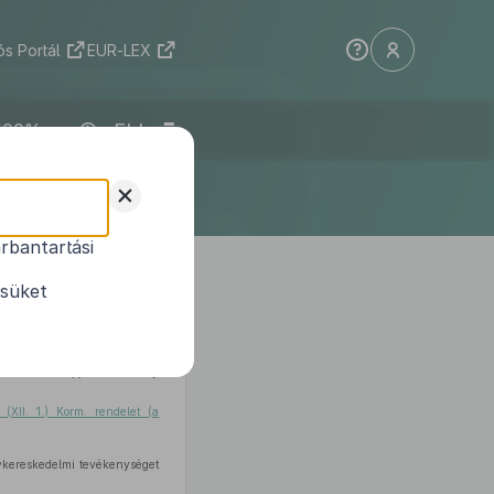
s Portál
EUR-LEX
ELI
+
rbantartási
XIII. törvény
sításáról
ésüket
hatalmazás alapján a Kormány
 (XII. 1.) Korm. rendelet (a
gykereskedelmi tevékenységet