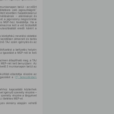
m munkanapon belül – az előírt
atásra való jogosultságról”
vételt követően haladéktalanul
nállásának – aláírásával és
olást, a jogviszony megszűnése
kes MEP-hez továbbítja. Ha a
maznia kell a volt biztosított
ulasztásából eredő kárért a
 a középfokú nevelési-oktatási
s keretében átmeneti és tartós
rténő TAJ szám igénylés és az
lékfizetést a befizetés helyén
 Igazolást a MEP-nél le kell
jogcímen állapítható meg, a TAJ
es MEP-nél kell benyújtani. Az
t követő 3 munkanapon belül az
lföldi eltartottja részére az
 Igazolást a
(7) bekezdésben
ahhoz kapcsolódó közterhek
et igénylő személy részére –
 személy részére a tárgyévet
 az illetékes MEP-et.
nyes okmány alapján vehető