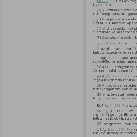
10/B. §
„(1) A termék for
javasolhatja.
(2) A közfinanszírozás ala
termékcsoportonként, legalább
(3) A tárgyalási feltétel
előtt az OEP hivatalos lapjáb
(4) A tárgyalásokon dönt
eljárásnál alkalmazandó össz
(5) Gyógyászati segédeszk
a)
a
(2) bekezdés
szerinti
b)
az alkalmazott számítás
fajlagos költségeket és az üz
c)
egyedi méretvétel alapj
egyidejűleg bemutatott műsza
(6) Az OEP a tárgyalások so
30 napon belül az egészségügy
(7) A
(2) bekezdés
szerin
végéig kihirdetésre kerülnek
(8) A gyógyászati segédes
termék forgalomból történő ki
(9) A gyógyászati segéd
benyújtását követő második n
10. §
Az
R. 10/C. §-a
helyé
10/C. §
„(1) Az OEP az
E
engedély jogosultja, illetve 
feltételhez kötött – fizetési k
(2) Támogatásvolumen-szerz
(3) Az
Ebtv. 30/A. §-a
sz
Értékelő Bizottság véleményé