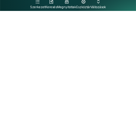
kattintva olvashat.
Szerkezet
Keresés
Megnyitottak
Eszköztár
Változások
Kapcsolat
Felhasználási feltételek
PDF
Akadálymentesítési nyilatkozat
Adatkezelési tájékoztató