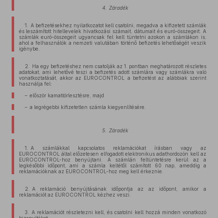
4. Záradék
1. A befizetésekhez nyilatkozatot kell csatolni, megadva a kifizetett számlák
és leszámított hitellevelek hivatkozási számait, dátumait és euró-összegeit. A
számlák euró-összegeit ugyancsak fel kell tüntetni azokon a számlákon is,
ahol a felhasználók a nemzeti valutában történő befizetés lehetőségét veszik
igénybe.
2. Ha egy befizetéshez nem csatolják az 1. pontban meghatározott részletes
adatokat, ami lehetővé teszi a befizetés adott számlára vagy számlákra való
vonatkoztatását, akkor az EUROCONTROL a befizetést az alábbiak szerint
használja fel:
– először kamattörlesztésre, majd
– a legrégebbi kifizetetlen számla kiegyenlítésére.
5. Záradék
1. A számlákkal kapcsolatos reklamációkat írásban vagy az
EUROCONTROL által előzetesen elfogadott elektronikus adathordozón kell az
EUROCONTROL-hoz benyújtani. A számlán feltüntetésre kerül az a
legkésőbbi időpont, ami a számla keltétől számított 60 nap, ameddig a
reklamációknak az EUROCONTROL-hoz meg kell érkeznie.
2. A reklamáció benyújtásának időpontja az az időpont, amikor a
reklamációt az EUROCONTROL kézhez veszi.
3. A reklamációt részletezni kell, és csatolni kell hozzá minden vonatkozó
bizonyítékot.