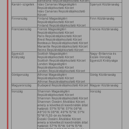
Barcelona Repüléstájékoztató Körzet
Kanári-szigetek
Islas Canarias Magaslégtéri
Spanyol Köztársaság
Repüléstájékoztató Körzet
Islas Canarias Repüléstájékoztató
Körzet
Finnország
Finland Magaslégtéri
Finn Köztársaság
Repüléstájékoztató Körzet
Finland Repüléstájékoztató Körzet
Franciaország
France Magaslégtéri
Francia Köztársaság
Repüléstájékoztató Körzet
Paris Repüléstájékoztató Körzet
Brest Repüléstájékoztató Körzet
Bordeaux Repüléstájékoztató Körzet
Marseille Repüléstájékoztató Körzet
Reims Repüléstájékoztató Körzet
Egyesült
Scottish Magaslégtéri
Nagy-Britannia és
Királyság
Repüléstájékoztató Körzet
Észak-Írország
Scottish Repüléstájékoztató Körzet
Egyesült Királysága
London Magaslégtéri
Repüléstájékoztató Körzet
London Repüléstájékoztató Körzet
Görögország
Athinai Magaslégtéri
Görög Köztársaság
Repüléstájékoztató Körzet
Athinai Repüléstájékoztató Körzet
Magyarország
Budapest Repüléstájékoztató Körzet
Magyar Köztársaság
Írország
Shannon Magaslégtéri
Írország
Repüléstájékoztató Körzet
Shannon Repüléstájékoztató Körzet
Shannon Óceáni Átváltási Körzet,
amely a következő koordináták által
határolt: 51°N 15°W, 51°N 08°W,
48°30’N 08°W, 49°N 15°W, 51°N
15°W FL55-ön és felette
Északi Óceáni Átváltási Körzet,
amely a következő koordináták által
határolt: 57°N 15°W, 54°N 15°W,