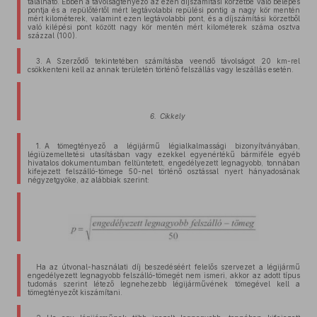
található. Ebben a távolságtényező az ezen díjszámítási körzetbe való belépés
pontja és a repülőtértől mért legtávolabbi repülési pontig a nagy kör mentén
mért kilométerek, valamint ezen legtávolabbi pont, és a díjszámítási körzetből
való kilépési pont között nagy kör mentén mért kilométerek száma osztva
százzal (100).
3. A Szerződő tekintetében számításba veendő távolságot 20 km-rel
csökkenteni kell az annak területén történő felszállás vagy leszállás esetén.
6. Cikkely
1. A tömegtényező a légijármű légialkalmassági bizonyítványában,
légiüzemeltetési utasításban vagy ezekkel egyenértékű bármiféle egyéb
hivatalos dokumentumban feltüntetett, engedélyezett legnagyobb, tonnában
kifejezett felszálló-tömege 50-nel történő osztással nyert hányadosának
négyzetgyöke, az alábbiak szerint:
Ha az útvonal-használati díj beszedéséért felelős szervezet a légijármű
engedélyezett legnagyobb felszálló-tömegét nem ismeri, akkor az adott típus
tudomás szerint létező legnehezebb légijárművének tömegével kell a
tömegtényezőt kiszámítani.