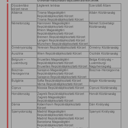
Útvonal-használati díjszámítási körzetek
Díjszámítási
Légterek leírása
Szerződő Állam
körzet neve
Albánia
Tirana Magaslégtéri
Albán Köztársaság
Repüléstájékoztató Körzet
Tirana Repüléstájékoztató Körzet
Németország
Hannover Magaslégtéri
Német Szövetségi
Repüléstájékoztató Körzet
Köztársaság
Rhein Magaslégtéri
Repüléstájékoztató Körzet
Bremen Repüléstájékoztató Körzet
Langen Repüléstájékoztató Körzet
München Repüléstájékoztató Körzet
Örményország
Yerevan Repüléstájékoztató Körzet
Örmény Köztársaság
Ausztria
Wien Repüléstájékoztató Körzet
Osztrák Köztársaság
Belgium –
Bruxelles Magaslégtéri
Belga Királyság –
Luxemburg
Repüléstájékoztató Körzet
Luxemburgi
Bruxelles Repüléstájékoztató Körzet
Nagyhercegség
Bosznia-
Sarajevo Magaslégtéri
Bosznia-Hercegovina
Hercegovina
Repüléstájékoztató Körzet
Sarajevo Repüléstájékoztató Körzet
Bulgária
Sofia Repüléstájékoztató Körzet
Bolgár Köztársaság
Várna Repüléstájékoztató Körzet
Ciprus
Nicosia Repüléstájékoztató Körzet
Ciprusi Köztársaság
Horvátország
Zagreb Repüléstájékoztató Körzet
Horvát Köztársaság
Zagreb Magaslégtéri
Repüléstájékoztató Körzet
Dánia
Kobenhavn Repüléstájékoztató
Dán Királyság
Körzet
Spanyolország
Madrid Magaslégtéri
Spanyol Királyság
Repüléstájékoztató Körzet
Madrid Repüléstájékoztató Körzet
Barcelona Magaslégtéri
Repüléstájékoztató Körzet