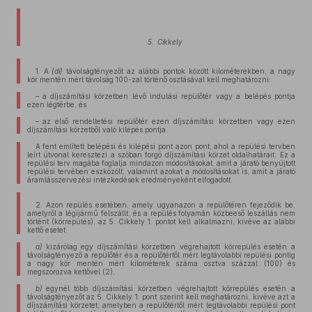
5. Cikkely
1. A
(di)
távolságtényezőt az alábbi pontok között kilométerekben, a nagy
kör mentén mért távolság 100-zal történő osztásával kell meghatározni:
– a díjszámítási körzetben lévő indulási repülőtér vagy a belépés pontja
ezen légtérbe, és
– az első rendeltetési repülőtér ezen díjszámítási körzetben vagy ezen
díjszámítási körzetből való kilépés pontja.
A fent említett belépési és kilépési pont azon pont, ahol a repülési tervben
leírt útvonal keresztezi a szóban forgó díjszámítási körzet oldalhatárait. Ez a
repülési terv magába foglalja mindazon módosításokat, amit a járató benyújtott
repülési tervében eszközölt, valamint azokat a módosításokat is, amit a járató
áramlásszervezési intézkedések eredményeként elfogadott.
2. Azon repülés esetében, amely ugyanazon a repülőtéren fejeződik be,
amelyről a légijármű felszállt, és a repülés folyamán közbeeső leszállás nem
történt (körrepülés), az 5. Cikkely 1. pontot kell alkalmazni, kivéve az alábbi
kettő esetet:
a)
kizárólag egy díjszámítási körzetben végrehajtott körrepülés esetén a
távolságtényező a repülőtér és a repülőtértől mért legtávolabbi repülési pontig
a nagy kör mentén mért kilométerek száma osztva százzal (100) és
megszorozva kettővel (2),
b)
egynél több díjszámítási körzetben végrehajtott körrepülés esetén a
távolságtényezőt az 5. Cikkely 1. pont szerint kell meghatározni, kivéve azt a
díjszámítási körzetet, amelyben a repülőtértől mért legtávolabbi repülési pont