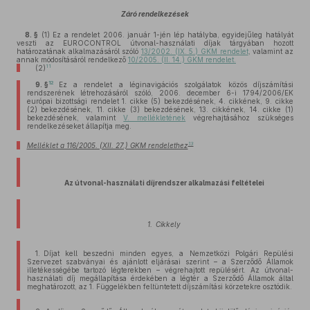
Záró rendelkezések
8. §
(1)
Ez a rendelet 2006. január 1-jén lép hatályba, egyidejűleg hatályát
veszti az EUROCONTROL útvonal-használati díjak tárgyában hozott
határozatának alkalmazásáról szóló
13/2002. (IX. 5.) GKM rendelet
, valamint az
annak módosításáról rendelkező
10/2005. (II. 14.) GKM rendelet.
11
(2)
12
9. §
Ez a rendelet a léginavigációs szolgálatok közös díjszámítási
rendszerének létrehozásáról szóló, 2006. december 6-i 1794/2006/EK
európai bizottsági rendelet 1. cikke (5) bekezdésének, 4. cikkének, 9. cikke
(2) bekezdésének, 11. cikke (3) bekezdésének, 13. cikkének, 14. cikke (1)
bekezdésének, valamint
V. mellékletének
végrehajtásához szükséges
rendelkezéseket állapítja meg.
13
Melléklet a 116/2005. (XII. 27.) GKM rendelethez
Az útvonal-használati díjrendszer alkalmazási feltételei
1. Cikkely
1. Díjat kell beszedni minden egyes, a Nemzetközi Polgári Repülési
Szervezet szabványai és ajánlott eljárásai szerint – a Szerződő Államok
illetékességébe tartozó légterekben – végrehajtott repülésért. Az útvonal-
használati díj megállapítása érdekében a légtér a Szerződő Államok által
meghatározott, az 1. Függelékben feltüntetett díjszámítási körzetekre osztódik.