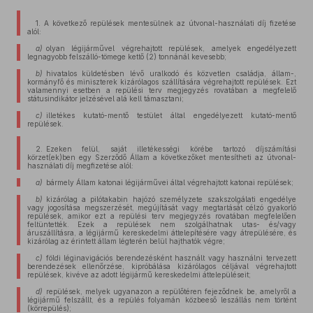
1. A következő repülések mentesülnek az útvonal-használati díj fizetése
alól:
a)
olyan légijárművel végrehajtott repülések, amelyek engedélyezett
legnagyobb felszálló-tömege kettő (2) tonnánál kevesebb;
b)
hivatalos küldetésben lévő uralkodó és közvetlen családja, állam-,
kormányfő és miniszterek kizárólagos szállítására végrehajtott repülések. Ezt
valamennyi esetben a repülési terv megjegyzés rovatában a megfelelő
státusindikátor jelzésével alá kell támasztani;
c)
illetékes kutató-mentő testület által engedélyezett kutató-mentő
repülések.
2. Ezeken felül, saját illetékességi körébe tartozó díjszámítási
körzet(ek)ben egy Szerződő Állam a következőket mentesítheti az útvonal-
használati díj megfizetése alól:
a)
bármely Állam katonai légijárművei által végrehajtott katonai repülések;
b)
kizárólag a pilótakabin hajózó személyzete szakszolgálati engedélye
vagy jogosítása megszerzését, megújítását vagy megtartását célzó gyakorló
repülések, amikor ezt a repülési terv megjegyzés rovatában megfelelően
feltüntették. Ezek a repülések nem szolgálhatnak utas- és/vagy
áruszállításra, a légijármű kereskedelmi áttelepítésére vagy átrepülésére, és
kizárólag az érintett állam légterén belül hajthatók végre;
c)
földi léginavigációs berendezésként használt vagy használni tervezett
berendezések ellenőrzése, kipróbálása kizárólagos céljával végrehajtott
repülések, kivéve az adott légijármű kereskedelmi áttelepüléseit;
d)
repülések, melyek ugyanazon a repülőtéren fejeződnek be, amelyről a
légijármű felszállt, és a repülés folyamán közbeeső leszállás nem történt
(körrepülés);