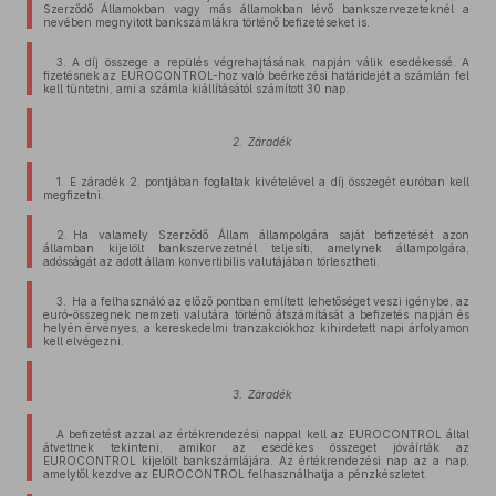
Szerződő Államokban vagy más államokban lévő bankszervezeteknél a
nevében megnyitott bankszámlákra történő befizetéseket is.
3. A díj összege a repülés végrehajtásának napján válik esedékessé. A
fizetésnek az EUROCONTROL-hoz való beérkezési határidejét a számlán fel
kell tüntetni, ami a számla kiállításától számított 30 nap.
2. Záradék
1. E záradék 2. pontjában foglaltak kivételével a díj összegét euróban kell
megfizetni.
2. Ha valamely Szerződő Állam állampolgára saját befizetését azon
államban kijelölt bankszervezetnél teljesíti, amelynek állampolgára,
adósságát az adott állam konvertibilis valutájában törlesztheti.
3. Ha a felhasználó az előző pontban említett lehetőséget veszi igénybe, az
euró-összegnek nemzeti valutára történő átszámítását a befizetés napján és
helyén érvényes, a kereskedelmi tranzakciókhoz kihirdetett napi árfolyamon
kell elvégezni.
3. Záradék
A befizetést azzal az értékrendezési nappal kell az EUROCONTROL által
átvettnek tekinteni, amikor az esedékes összeget jóváírták az
EUROCONTROL kijelölt bankszámlájára. Az értékrendezési nap az a nap,
amelytől kezdve az EUROCONTROL felhasználhatja a pénzkészletet.