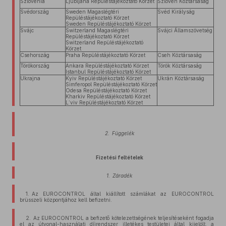
Szlovénia
Ljubljana Repüléstájékoztató Körzet
Szlovén Köztársaság
Svédország
Sweden Magaslégtéri
Svéd Királyság
Repüléstájékoztató Körzet
Sweden Repüléstájékoztató Körzet
Svájc
Switzerland Magaslégtéri
Svájci Államszövetség
Repüléstájékoztató Körzet
Switzerland Repüléstájékoztató
Körzet
Csehország
Praha Repüléstájékoztató Körzet
Cseh Köztársaság
Törökország
Ankara Repüléstájékoztató Körzet
Török Köztársaság
Istanbul Repüléstájékoztató Körzet
Ukrajna
Kyiv Repüléstájékoztató Körzet
Ukrán Köztársaság
Simferopol Repüléstájékoztató Körzet
Odesa Repüléstájékoztató Körzet
Kharkiv Repüléstájékoztató Körzet
L’viv Repüléstájékoztató Körzet
2. Függelék
Fizetési feltételek
1. Záradék
1. Az EUROCONTROL által kiállított számlákat az EUROCONTROL
brüsszeli központjához kell befizetni.
2. Az EUROCONTROL a befizető kötelezettségének teljesítéseként fogadja
el az útvonal-használati díjrendszer illetékes testületei által kijelölt, a