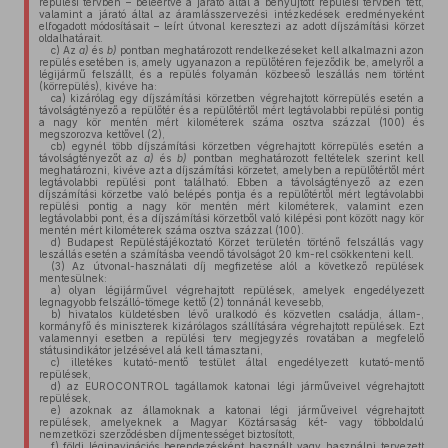
repülési tervben – beleértve a járató által a benyújtott repülési tervben tett,
valamint a járató által az áramlásszervezési intézkedések eredményeként
elfogadott módosításait – leírt útvonal keresztezi az adott díjszámítási körzet
oldalhatárait.
c)
Az
a)
és
b)
pontban meghatározott rendelkezéseket kell alkalmazni azon
repülés esetében is, amely ugyanazon a repülőtéren fejeződik be, amelyről a
légijármű felszállt, és a repülés folyamán közbeeső leszállás nem történt
(körrepülés), kivéve ha:
ca)
kizárólag egy díjszámítási körzetben végrehajtott körrepülés esetén a
távolságtényező a repülőtér és a repülőtértől mért legtávolabbi repülési pontig
a nagy kör mentén mért kilométerek száma osztva százzal (100) és
megszorozva kettővel (2),
cb)
egynél több díjszámítási körzetben végrehajtott körrepülés esetén a
távolságtényezőt az
a)
és
b)
pontban meghatározott feltételek szerint kell
meghatározni, kivéve azt a díjszámítási körzetet, amelyben a repülőtértől mért
legtávolabbi repülési pont található. Ebben a távolságtényező az ezen
díjszámítási körzetbe való belépés pontja és a repülőtértől mért legtávolabbi
repülési pontig a nagy kör mentén mért kilométerek, valamint ezen
legtávolabbi pont, és a díjszámítási körzetből való kilépési pont között nagy kör
mentén mért kilométerek száma osztva százzal (100).
d)
Budapest Repüléstájékoztató Körzet területén történő felszállás vagy
leszállás esetén a számításba veendő távolságot 20 km-rel csökkenteni kell.
(3)
Az útvonal-használati díj megfizetése alól a következő repülések
mentesülnek:
a)
olyan légijárművel végrehajtott repülések, amelyek engedélyezett
legnagyobb felszálló-tömege kettő (2) tonnánál kevesebb,
b)
hivatalos küldetésben lévő uralkodó és közvetlen családja, állam-,
kormányfő és miniszterek kizárólagos szállítására végrehajtott repülések. Ezt
valamennyi esetben a repülési terv megjegyzés rovatában a megfelelő
státusindikátor jelzésével alá kell támasztani,
c)
illetékes kutató-mentő testület által engedélyezett kutató-mentő
repülések,
d)
az EUROCONTROL tagállamok katonai légi járműveivel végrehajtott
repülések,
e)
azoknak az államoknak a katonai légi járműveivel végrehajtott
repülések, amelyeknek a Magyar Köztársaság két- vagy többoldalú
nemzetközi szerződésben díjmentességet biztosított,
f)
földi léginavigációs berendezésként használt vagy használni tervezett