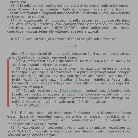
(körrepülés).
(3)
A közelkörzeti díj megfizetésére a repülést végrehajtó légijármű üzemben
tartója köteles. Ha az üzemben tartó azonossága ismeretlen, a légijármű
üzemben tartójának a légijármű tulajdonosát kell tekintetni, kivéve, ha bizonyítja
az üzemben tartó kilétét.
(4)
A közelkörzeti díj Budapest Közelkörzetben és Budapest-Ferihegy
Repülőtéri Irányító Körzetben lévő léginavigációs berendezések és szolgálatok
biztosítása, valamint az EUROCONTROL által működtetett közelkörzeti
díjrendszer kapcsán felmerülő költségek fedezésére szolgál.
6. §
(1)
A közelkörzeti díjat a következő képlet alapján kell kiszámítani:
R = t x N
ahol is R a közelkörzeti díj, t az egység díjszabás és N az ezen repülésekhez
tartozó közelkörzeti szolgálati egységek száma.
8
(2)
A közelkörzeti egység díjszabás (t) mértéke 336,63 euró, amely az
általános forgalmi adót nem tartalmazza.
9
(3)
Az egység díjszabást az árfolyam kockázat csökkentésére havonta
kiigazítják, úgy hogy a számlázáshoz a repülés végrehajtásának hónapját
megelőző hónap átlagos havi devizaárfolyamát alkalmazzák az euró és a
forint között. Az alkalmazott átváltási árfolyam megfelel a Reuter által
kiszámított „Záró Kereszt Árfolyamok” havi átlagának, amely a napi BID
árfolyamokon alapul.
10
(4)
Egy adott repülésre az
(1) bekezdésben
meghatározott, N betűvel jelölt
közelkörzeti szolgálati egység nagysága – a következő képlet szerint – a
légijármű tonnában kifejezett, engedélyezett legnagyobb felszállótömege 50-
nel történő osztással nyert hányadosának a 0,7-dik hatványa:
0,7
N = (MTOW/50)
7. §
(1)
A közelkörzeti díj fizetésének feltételeire és a késedelmes fizetés
esetén fizetendő késedelmi kamat mértékére, a rendelet
mellékletének
2.
függelékében
meghatározott – az útvonal-használati díjra vonatkozó –
rendelkezéseket kell alkalmazni.
(2)
A közelkörzeti díj beszedésére és a számlareklamációk kezelésére az
EUROCONTROL jogosult, a légiforgalom irányítására kijelölt szervvel kötött
kétoldalú megállapodás alapján.