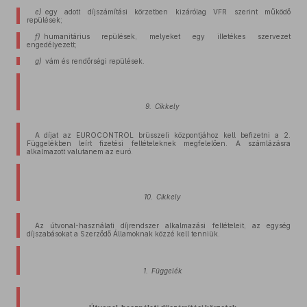
e)
egy adott díjszámítási körzetben kizárólag VFR szerint működő
repülések;
f)
humanitárius repülések, melyeket egy illetékes szervezet
engedélyezett;
g)
vám és rendőrségi repülések.
9. Cikkely
A díjat az EUROCONTROL brüsszeli központjához kell befizetni a 2.
Függelékben leírt fizetési feltételeknek megfelelően. A számlázásra
alkalmazott valutanem az euró.
10. Cikkely
Az útvonal-használati díjrendszer alkalmazási feltételeit, az egység
díjszabásokat a Szerződő Államoknak közzé kell tenniük.
1. Függelék