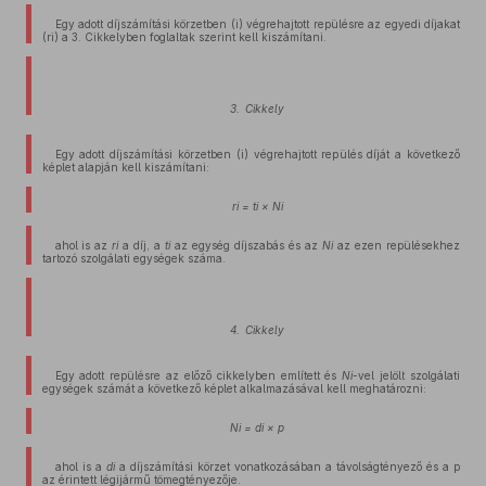
Egy adott díjszámítási körzetben (i) végrehajtott repülésre az egyedi díjakat
(ri) a 3. Cikkelyben foglaltak szerint kell kiszámítani.
3. Cikkely
Egy adott díjszámítási körzetben (i) végrehajtott repülés díját a következő
képlet alapján kell kiszámítani:
ri = ti × Ni
ahol is az
ri
a díj, a
ti
az egység díjszabás és az
Ni
az ezen repülésekhez
tartozó szolgálati egységek száma.
4. Cikkely
Egy adott repülésre az előző cikkelyben említett és
Ni
-vel jelölt szolgálati
egységek számát a következő képlet alkalmazásával kell meghatározni:
Ni = di × p
ahol is a
di
a díjszámítási körzet vonatkozásában a távolságtényező és a p
az érintett légijármű tömegtényezője.