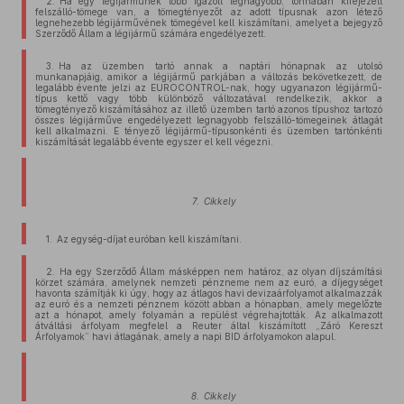
2. Ha egy légijárműnek több igazolt legnagyobb, tonnában kifejezett
felszálló-tömege van, a tömegtényezőt az adott típusnak azon létező
legnehezebb légijárművének tömegével kell kiszámítani, amelyet a bejegyző
Szerződő Állam a légijármű számára engedélyezett.
3. Ha az üzemben tartó annak a naptári hónapnak az utolsó
munkanapjáig, amikor a légijármű parkjában a változás bekövetkezett, de
legalább évente jelzi az EUROCONTROL-nak, hogy ugyanazon légijármű-
típus kettő vagy több különböző változatával rendelkezik, akkor a
tömegtényező kiszámításához az illető üzemben tartó azonos típushoz tartozó
összes légijárműve engedélyezett legnagyobb felszálló-tömegeinek átlagát
kell alkalmazni. E tényező légijármű-típusonkénti és üzemben tartónkénti
kiszámítását legalább évente egyszer el kell végezni.
7. Cikkely
1. Az egység-díjat euróban kell kiszámítani.
2. Ha egy Szerződő Állam másképpen nem határoz, az olyan díjszámítási
körzet számára, amelynek nemzeti pénzneme nem az euró, a díjegységet
havonta számítják ki úgy, hogy az átlagos havi devizaárfolyamot alkalmazzák
az euró és a nemzeti pénznem között abban a hónapban, amely megelőzte
azt a hónapot, amely folyamán a repülést végrehajtották. Az alkalmazott
átváltási árfolyam megfelel a Reuter által kiszámított „Záró Kereszt
Árfolyamok” havi átlagának, amely a napi BID árfolyamokon alapul.
8. Cikkely