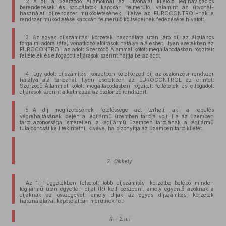
2. A díj a Szerződő Államoknál az útvonalat kijelölő léginavigációs
berendezések és szolgálatok kapcsán felmerülő, valamint az útvonal-
használati díjrendszer működtetésének, illetve az EUROCONTROL-nak e
rendszer működtetése kapcsán felmerülő költségeinek fedezésére hivatott.
3. Az egyes díjszámítási körzetek használata után járó díj az általános
forgalmi adóra (áfa) vonatkozó előírások hatálya alá eshet. Ilyen esetekben az
EUROCONTROL az adott Szerződő Álammal kötött megállapodásban rögzített
feltételek és elfogadott eljárások szerint hajtja be az adót.
4. Egy adott díjszámítási körzetben keletkezett díj az ösztönzési rendszer
hatálya alá tartozhat. Ilyen esetekben az EUROCONTROL az érintett
Szerződő Állammal kötött megállapodásban rögzített feltételek és elfogadott
eljárások szerint alkalmazza az ösztönző rendszert.
5. A díj megfizetésének felelőssége azt terheli, aki a repülés
végrehajtásának idején a légijármű üzemben tartója volt. Ha az üzemben
tartó azonossága ismeretlen, a légijármű üzemben tartójának a légijármű
tulajdonosát kell tekintetni, kivéve, ha bizonyítja az üzemben tartó kilétét.
2. Cikkely
Az 1. Függelékben felsorolt több díjszámítási körzetbe belépő minden
légijármű után egyetlen díjat (R) kell beszedni, amely egyenlő azoknak a
díjaknak az összegével, amely díjak az egyes díjszámítási körzetek
használatával kapcsolatban merülnek fel:
R =
Σ
nri