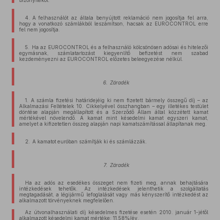
4. A felhasználót az általa benyújtott reklamáció nem jogosítja fel arra,
hogy a vonatkozó számlákból leszámítson, hacsak az EUROCONTROL erre
fel nem jogosítja.
5. Ha az EUROCONTROL és a felhasználó kölcsönösen adósai és hitelezői
egymásnak, számlatartozást kiegyenlítő befizetést nem szabad
kezdeményezni az EUROCONTROL előzetes beleegyezése nélkül.
6. Záradék
1. A számla fizetési határidejéig ki nem fizetett bármely összegű díj – az
Alkalmazási Feltételek 10. Cikkelyével összhangban – egy illetékes testület
döntése alapján megállapított és a Szerződő Állam által közzétett kamat
mértékével növelendő. A kamat mint késedelmi kamat egyszeri kamat,
amelyet a kifizetetlen összeg alapján napi kamatszámítással állapítanak meg.
2. A kamatot euróban számítják ki és számlázzák.
7. Záradék
Ha az adós az esedékes összeget nem fizeti meg, annak behajtására
intézkedések tehetők. Az intézkedések jelenthetik a szolgáltatás
megtagadását, a légijármű lefoglalását vagy más kényszerítő intézkedést az
alkalmazott törvényeknek megfelelően.
Az útvonalhasználati díj késedelmes fizetése esetén 2010. január 1-jétől
alkalmazott késedelmi kamat mértéke: 11,58%/év.