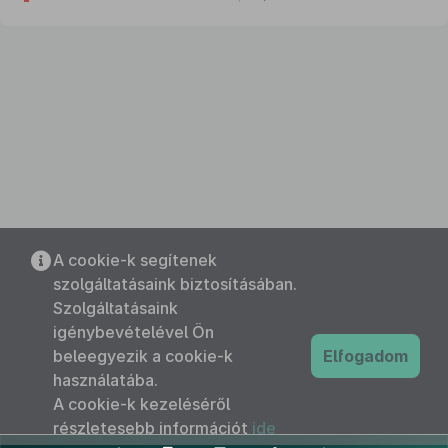
A cookie-k segítenek
szolgáltatásaink biztosításában.
Szolgáltatásaink
igénybevételével Ön
beleegyezik a cookie-k
Elfogadom
használatába.
A cookie-k kezeléséről
részletesebb információt
ide