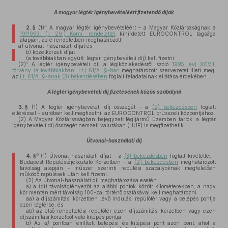
A magyar légtér igénybevételéért fizetendő díjak
4
2. §
(1)
A magyar légtér igénybevételéért – a Magyar Köztársaságnak a
19/1993. (I. 29.) Korm. rendelettel
kihirdetett EUROCONTROL tagsága
alapján, az e rendeletben meghatározott
a)
útvonal-használati díjat és
b)
közelkörzeti díjat
(a továbbiakban együtt: légtér igénybevételi díj) kell fizetni.
5
(2)
A légtér igénybevételi díj a légiközlekedésről szóló
1995. évi XCVII.
törvény (a továbbiakban: Lt.) 61/A. §-ban
meghatározott szervezetet illeti meg,
az
Lt. 61/A. §-ának (3) bekezdésében
foglalt feladatainak ellátása érdekében.
A légtér igénybevételi díj fizetésének közös szabályai
3. §
(1)
A légtér igénybevételi díj összegét – a
(2) bekezdésben
foglalt
eltéréssel – euróban kell megfizetni, az EUROCONTROL brüsszeli központjához.
(2)
A Magyar Köztársaságban bejegyzett légijármű üzemben tartók, a légtér
igénybevételi díj összegét nemzeti valutában (HUF) is megfizethetik.
Útvonal-használati díj
6
4. §
(1)
Útvonal-használati díjat – a
(3) bekezdésben
foglalt kivétellel –
Budapest Repüléstájékoztató Körzetben – a
(2) bekezdésben
meghatározott
távolság alapján – műszer szerinti repülési szabályoknak megfelelően
működő repülések után kell fizetni.
(2)
Az útvonal-használati díj meghatározása esetén:
a)
a (di) távolságtényezőt az alábbi pontok között kilométerekben, a nagy
kör mentén mért távolság 100-zal történő osztásával kell meghatározni:
aa)
a díjszámítási körzetben lévő indulási repülőtér vagy a belépés pontja
ezen légtérbe, és
ab)
az első rendeltetési repülőtér ezen díjszámítási körzetben vagy ezen
díjszámítási körzetből való kilépés pontja.
b)
Az
a)
pontban említett belépési és kilépési pont azon pont, ahol a