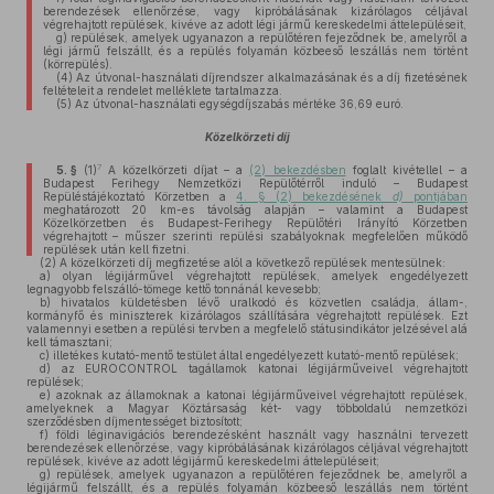
berendezések ellenőrzése, vagy kipróbálásának kizárólagos céljával
végrehajtott repülések, kivéve az adott légi jármű kereskedelmi áttelepüléseit,
g)
repülések, amelyek ugyanazon a repülőtéren fejeződnek be, amelyről a
légi jármű felszállt, és a repülés folyamán közbeeső leszállás nem történt
(körrepülés).
(4)
Az útvonal-használati díjrendszer alkalmazásának és a díj fizetésének
feltételeit a rendelet melléklete tartalmazza.
(5)
Az útvonal-használati egységdíjszabás mértéke 36,69 euró.
Közelkörzeti díj
7
5. §
(1)
A közelkörzeti díjat – a
(2) bekezdésben
foglalt kivétellel – a
Budapest Ferihegy Nemzetközi Repülőtérről induló – Budapest
Repüléstájékoztató Körzetben a
4. § (2) bekezdésének
d)
pontjában
meghatározott 20 km-es távolság alapján – valamint a Budapest
Közelkörzetben és Budapest-Ferihegy Repülőtéri Irányító Körzetben
végrehajtott – műszer szerinti repülési szabályoknak megfelelően működő
repülések után kell fizetni.
(2)
A közelkörzeti díj megfizetése alól a következő repülések mentesülnek:
a)
olyan légijárművel végrehajtott repülések, amelyek engedélyezett
legnagyobb felszálló-tömege kettő tonnánál kevesebb;
b)
hivatalos küldetésben lévő uralkodó és közvetlen családja, állam-,
kormányfő és miniszterek kizárólagos szállítására végrehajtott repülések. Ezt
valamennyi esetben a repülési tervben a megfelelő státusindikátor jelzésével alá
kell támasztani;
c)
illetékes kutató-mentő testület által engedélyezett kutató-mentő repülések;
d)
az EUROCONTROL tagállamok katonai légijárműveivel végrehajtott
repülések;
e)
azoknak az államoknak a katonai légijárműveivel végrehajtott repülések,
amelyeknek a Magyar Köztársaság két- vagy többoldalú nemzetközi
szerződésben díjmentességet biztosított;
f)
földi léginavigációs berendezésként használt vagy használni tervezett
berendezések ellenőrzése, vagy kipróbálásának kizárólagos céljával végrehajtott
repülések, kivéve az adott légijármű kereskedelmi áttelepüléseit;
g)
repülések, amelyek ugyanazon a repülőtéren fejeződnek be, amelyről a
légijármű felszállt, és a repülés folyamán közbeeső leszállás nem történt