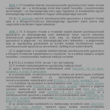
28/A. §
(1) Hivatalból állandó személyazonosító igazolványt kell kiadni annak
a polgárnak, aki – a köztársasági elnök által kiadott honosítási, visszahonosítási
okirat alapján – az állampolgársági eskü vagy fogadalom (a továbbiakban együtt:
állampolgársági eskü) letételével magyar állampolgárságot szerzett.
(2) Az
(1) bekezdés
szerinti személyazonosító igazolványt a Központi Hivatal
adja ki a Belügyminisztérium állampolgársági ügyekben eljáró szerve által
megküldött értesítésben foglalt adatokkal.
28/B. §
(1) A Központi Hivatal a hivatalból kiadott állandó személyazonosító
igazolványt az állampolgársági eskü letételének helye szerinti települési
önkormányzat polgármesterének küldi meg. Az állandó személyazonosító
igazolványt a polgárnak – az állampolgársági eskü letételekor – a polgármester
adja át, egyidejűleg gondoskodik az érintett korábbi (külföldieknek kiadott)
személyazonosító igazolványa bevonásáról, illetőleg érvénytelenítéséről.
(2) A polgármester a hivatalból kiállított állandó személyazonosító igazolványt
a Központi Hivatalnak haladéktalanul visszaküldi, ha a kiadása alapjául szolgáló
honosítási, visszahonosítási határozat hatályát vesztette.”
9. §
(1)
Ez a rendelet 2006. január 1-jén lép hatályba.
(2)
E rendelet hatálybalépésével egyidejűleg hatályát veszti
a)
egyes kormányrendeletek módosításáról szóló
145/2003. (IX. 9.) Korm.
rendelet 3. §-ának (1) bekezdése
,
b)
a személyiadat- és lakcímnyilvántartás hatálya alá tartozó egyes külföldiek
nyilvántartásba vételével és lakcímbejelentésével összefüggő
kormányrendeletek módosításáról szóló
9/2004. (I. 31.) Korm. rendelet 5. §-a
,
c)
a külföldiek beutazásáról és tartózkodásáról szóló
2001. évi XXXIX. törvény
végrehajtásáról szóló
170/2001. (IX. 26.) Korm. rendelet
, valamint a polgárok
személyi adatainak és lakcímének nyilvántartásáról szóló
1992. évi LXVI.
törvény
végrehajtásáról szóló
146/1993. (X. 26.) Korm. rendelet
és a
személyazonosító igazolvány kiadásáról és nyilvántartásáról szóló
168/1999. (XI.
24.) Korm. rendelet
módosításáról szóló
191/2004. (VI. 12.) Korm. rendelet 48. §-
ának (3) bekezdése
,
d)
az okmányirodák kijelöléséről és illetékességi területéről szóló
256/2000.
(XII. 26.) Korm. rendelet
, valamint egyes további kormányrendeletek
módosításáról szóló
38/2005. (III. 10.) Korm. rendelet 4. §-ának (1) bekezdése
.