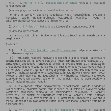
4. §
(1)
A
Vhr. 18. §-a (2) bekezdésének
b)
pontja
helyébe a következő
rendelkezés lép:
[A hatósági igazolvány kiadása hivatalból történik, ha]
„
b)
arra a személyi azonosító kiadásával vagy módosításával, továbbá a
honosított polgár nyilvántartásával összefüggő eljárásban vagy a
lakcímbejelentéssel kapcsolatos eljárásban kerül sor;”
(2)
A
Vhr. 18. §-ának (4) bekezdése
a következő
e)
ponttal egészül ki:
[A hatósági igazolványt]
„
e)
a honosított polgár részére – az állampolgársági eskü letételekor – a
polgármester”
[adja át.]
5. §
(1)
A
Vhr. 21. §-ának (1) és (2) bekezdése
helyébe a következő
rendelkezések lépnek:
„(1) A külföldről hazatérő magyar állampolgár a magyarországi lakóhelyére
történt beköltözéstől, a bevándorolt és a külön törvényben meghatározott EGT
tartózkodási engedéllyel rendelkező polgár (a továbbiakban: EGT tartózkodási
engedélyes) magyarországi tartózkodásra jogosító engedélye kézhezvételétől, a
menekültként elismert személy (a továbbiakban: menekült) pedig az e jogállását
elismerő határozat jogerőre emelkedésétől számított három munkanapon belül
köteles a lakóhelye szerinti jegyzőnél a nyilvántartásba vételhez szükséges
személyi- és lakcímadatokat bejelenteni. Az adatok nyilvántartásba vételéről a
jegyző hatósági igazolványt ad ki.
(2) A letelepedett polgár magyarországi tartózkodásra jogosító engedélye
kézhezvételétől számított három munkanapon belül köteles a nyilvántartásba
vételéhez szükséges személyi- és lakcímadatait bejelenteni a központi
hivatalnak. Az adatok nyilvántartásba vételéről a központi hivatal hatósági
igazolványt ad ki. A bevándorolt, az EGT tartózkodási engedélyes, továbbá a
menekült polgár a nyilvántartásba vétele iránti kérelmét a központi hivatalnál is
előterjesztheti.”
(2)
A
Vhr. 21. §-ának (5) és (6) bekezdése
helyébe a következő