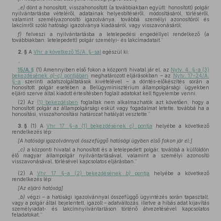
„
e)
dönt a honosított, visszahonosított (a továbbiakban együtt: honosított) polgár
nyilvántartásba vételéről, adatainak helyesbítéséről, módosításáról, törléséről,
valamint személyazonosító igazolványa, továbbá személyi azonosítóról és
lakcímről szóló hatósági igazolványa kiadásáról, vagy visszavonásáról;
f)
felveszi a nyilvántartásba a letelepedési engedéllyel rendelkező (a
továbbiakban: letelepedett) polgár személyi- és lakcímadatait.”
2. §
A
Vhr. a következő 15/A. §-sal
egészül ki:
„
15/A. §
(1) Amennyiben első fokon a központi hivatal jár el, az
Nytv. 4. §-a (3)
bekezdésének
a)–c)
pontjában
meghatározott eljárásokban – az
Nytv. 17–24/A.
§-a
szerinti adatszolgáltatások kivételével – a döntés-előkészítés során a
honosított polgár esetében a Belügyminisztérium állampolgársági ügyekben
eljáró szerve által kiadott értesítésben foglalt adatokat kell figyelembe venni.
(2) Az
(1) bekezdésben
foglaltak nem alkalmazhatók azt követően, hogy a
honosított polgár az állampolgársági esküt vagy fogadalmat letette, továbbá ha a
honosítási, visszahonosítási határozat hatályát vesztette.”
3. §
(1)
A
Vhr. 17. §-a (1) bekezdésének
c)
pontja
helyébe a következő
rendelkezés lép:
[A hatósági igazolvánnyal összefüggő hatósági ügyben első fokon jár el:]
„
c)
a központi hivatal a honosított és a letelepedett polgár, továbbá a külföldön
élő magyar állampolgár nyilvántartásával, valamint a személyi azonosító
visszavonásával, törlésével kapcsolatos eljárásban.”
(2)
A
Vhr. 17. §-a (2) bekezdésének
b)
pontja
helyébe a következő
rendelkezés lép:
[Az eljáró hatóság]
„
b)
végzi – a hatósági igazolvánnyal összefüggő ügyintézés során tapasztalt,
vagy a polgár által bejelentett, igazolt – adatváltozás, illetve a hibás adat kijavítás
személyiadat- és lakcímnyilvántartáson történő átvezetésével kapcsolatos
feladatokat;”