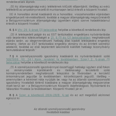
rendelkezések lépnek:
„(5) Az állampolgársági eskü letételének kitűzött időpontjáról, illetőleg az eskü
letételéről az anyakönyvvezető öt munkanapon belül értesíti a központi hivatalt.
(6) A honosítási okirat kiadásáról és a honosítási, visszahonosítási eljárásban
engedélyezett névmódosításról, továbbá a magyar állampolgárság megszűnéséről
a Belügyminisztérium állampolgársági ügyekben eljáró szerve haladéktalanul
értesíti a központi hivatalt.”
6. §
A
Vhr. 29. §-ának (3) bekezdése
helyébe a következő rendelkezés lép:
„(3) A letelepedett polgár és az EGT tartózkodási engedélyes nyilvántartásba
való bejelentési kötelezettségét a
21. § (1) és (2) bekezdésében
meghatározott
eljárás során, az idegenrendészeti hatóság által kiadott letelepedési engedély
okmány, illetve az EGT tartózkodási engedély okmány és az érintett személyi
adatairól, továbbá az első bejelentett lakcíméről kiállított hatósági bizonyítvány
bemutatásával teljesíti.”
7. §
A személyazonosító igazolvány kiadásáról és nyilvántartásáról szóló
168/1999. (XI. 24.) Korm. rendelet (a továbbiakban: Szigr.) 2. §-ának (1)
bekezdése
helyébe a következő rendelkezés lép:
„(1) A személyazonosító igazolvánnyal összefüggő hatósági ügyben első fokon
az okmányirodák kijelöléséről és illetékességi területéről szóló
kormányrendeletben meghatározott települési (a fővárosban a kerületi)
önkormányzat jegyzője (a továbbiakban: körzetközponti jegyző), illetőleg –
amennyiben a kérelmet nála nyújtják be, vagy ha az állandó személyazonosító
igazolvány hivatalból történő kiadására a magyar állampolgárság megszerzése
miatt kerül sor – a Belügyminisztérium Központi Adatfeldolgozó, Nyilvántartó és
Választási Hivatala (a továbbiakban: Központi Hivatal) jár el.”
8. §
A
Szigr. a következő 28/A–28/B. §-sal
és az azt megelőző alcímmel
egészül ki:
„
Az állandó személyazonosító igazolvány
hivatalbóli kiadása