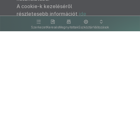
A cookie-k kezeléséről
részletesebb információt
ide
kattintva olvashat.
Szerkezet
Keresés
Megnyitottak
Eszköztár
Változások
Kapcsolat
Felhasználási feltételek
PDF
Akadálymentesítési nyilatkozat