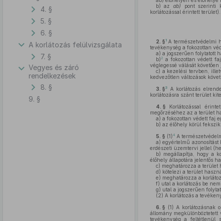
ab)
élőhelyén és élőhelye k
b)
az
ab)
pont szerinti k
4. §
korlátozással érintett terület).
5. §
6. §
1
2. §
A természetvédelmi ha
A korlátozás felülvizsgálata
tevékenység a fokozottan véd
a)
a jogszerűen folytatott 
7. §
2
b)
a fokozottan védett fa
véglegessé válását követően 
Vegyes és záró
c)
a kezelési tervben, ille
rendelkezések
kedvezőtlen változások követ
8. §
3
3. §
A korlátozás elrend
korlátozásra szánt terület kit
9. §
4. §
Korlátozással érinte
megőrzéséhez az a terület ha
a)
a fokozottan védett faj 
b)
az élőhely körül fekszik,
4
5. §
(1)
A természetvédelmi
a)
egyértelmű azonosítást b
erdészeti üzemtervi jellel (he
b)
megállapítja, hogy a ko
élőhely állapotára jelentős h
c)
meghatározza a terület h
d)
kötelezi a terület haszná
e)
meghatározza a korlátozá
f)
utal a korlátozás be ne
g)
utal a jogszerűen folyta
(2)
A korlátozás a tevékeny
6. §
(1)
A korlátozásnak ol
állomány megkülönböztetett v
tevékenység a feltétlenül 