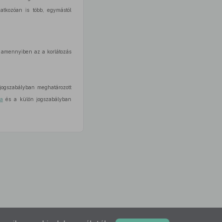
atkozóan is több, egymástól
és amennyiben az a korlátozás
jogszabályban meghatározott
-a
és a külön jogszabályban