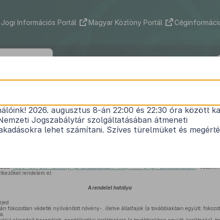
Jogi Információs Portál
Magyar Közlöny Portál
Céginformáció
12/2005. (VI. 17.) KvVM rendelet
nálóink! 2026. augusztus 8-án 22:00 és 22:30 óra között ka
n védett növény-, illetve állatfajok élőhelyén és élő
Nemzeti Jogszabálytár szolgáltatásában átmeneti
korlátozás elrendelésének részletes szabályairól
kadásokra lehet számítani. Szíves türelmüket és megért
Hatályos: 2018. 01. 01. –
szóló
1996. évi LIII. törvény (a továbbiakban: Tvt.) 44. § (5) bekezdésében
, valami
tkezőket rendelem el:
A rendelet hatálya
rjed
n fokozottan védetté nyilvánított növény-, illetve állatfajok (a továbbiakban együtt: fokozot
a,