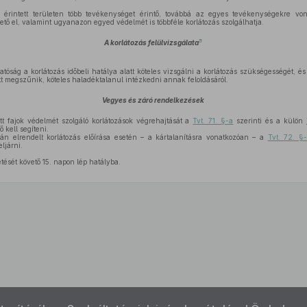
 érintett területen több tevékenységet érintő, továbbá az egyes tevékenységekre von
ető el, valamint ugyanazon egyed védelmét is többféle korlátozás szolgálhatja.
5
A korlátozás felülvizsgálata
óság a korlátozás időbeli hatálya alatt köteles vizsgálni a korlátozás szükségességét, 
őtt megszűnik, köteles haladéktalanul intézkedni annak feloldásáról.
Vegyes és záró rendelkezések
t fajok védelmét szolgáló korlátozások végrehajtását a
Tvt. 71. §-a
szerinti és a külön 
 kell segíteni.
án elrendelt korlátozás előírása esetén – a kártalanításra vonatkozóan – a
Tvt. 72. §
ljárni.
tését követő 15. napon lép hatályba.