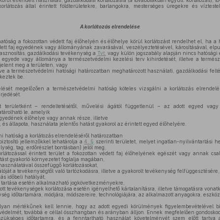
örül elrendelt használati, gazdálkodási korlátozásra (a továbbiakban együtt: korlátozás), t
orlátozás által érintett földterületekre, barlangokra, mesterséges üregekre és víztest
A korlátozás elrendelése
tóság a fokozottan védett faj élőhelyén és élőhelye körül korlátozást rendelhet el, ha a
ett faj egyedének vagy állományának zavarásával, veszélyeztetésével, károsításával, elpu
hasznosítás, gazdálkodási tevékenység a
Tvt.
vagy külön jogszabály alapján nincs hatósági
j egyede vagy állománya a természetvédelmi kezelési terv kihirdetését, illetve a termés
jelent meg a területen, vagy
tve a természetvédelmi hatósági határozatban meghatározott használati, gazdálkodási felt
keztek be.
elését megelőzően a természetvédelmi hatóság köteles vizsgálni a korlátozás elrendel
erjedését.
tt területként – rendeltetésétől, művelési ágától függetlenül – az adott egyed vag
tárolható le, amelyik
egyedének élőhelye vagy annak része, illetve
 és állapota, használata jelentős hatást gyakorol az érintett egyed élőhelyére.
 hatóság a korlátozás elrendeléséről határozatban
iztosító jellemzőkkel lehatárolja a
4. §
szerinti területet, melyet ingatlan-nyilvántartási 
lység, tag, erdőrészlet bontásban) jelöl meg,
rlátozással érintett terület a fokozottan védett faj élőhelyének egészét vagy annak csa
atást gyakorló környezetet foglalja magában,
asználatával összefüggő korlátozásokat,
lóját a tevékenységtől való tartózkodásra, illetve a gyakorolt tevékenység felfüggesztésére,
s időbeli hatályát,
m tartása esetén alkalmazható jogkövetkezményekre,
tott tevékenységek korlátozása esetén igényelhető kártalanításra, illetve támogatásra vonat
ség időtartamára, módjára, módszereire, technológiájára, az alkalmazott anyagokra, eszközö
yan mértékűnek kell lennie, hogy az adott egyedi körülmények figyelembevételével biz
édelmét, továbbá e céllal összhangban és arányban álljon. Ennek megfelelően gondoskodni
szükséges időtartamra, és a fenntartható használat követelményét szem előtt tartva 