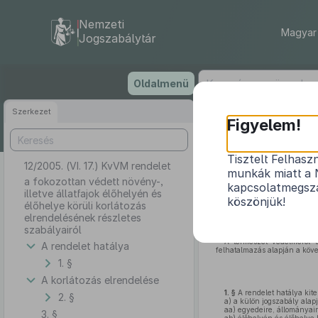
Nemzeti
Magyar 
Jogszabálytár
Ugrás
Oldalmenü
a
tartalomra
Szerkezet
Figyelem!
Tisztelt Felhasz
12/2005. (VI. 17.) KvVM rendelet
a fokozotta
munkák miatt a 
a fokozottan védett növény-,
kapcsolatmegsza
illetve állatfajok élőhelyén és
köszönjük!
élőhelye körüli korlátozás
elrendelésének részletes
szabályairól
A természet védelméről 
A rendelet hatálya
felhatalmazás alapján a köve
1. §
A korlátozás elrendelése
1. §
A rendelet hatálya kite
2. §
a)
a külön jogszabály alapjá
aa)
egyedeire, állományair
3. §