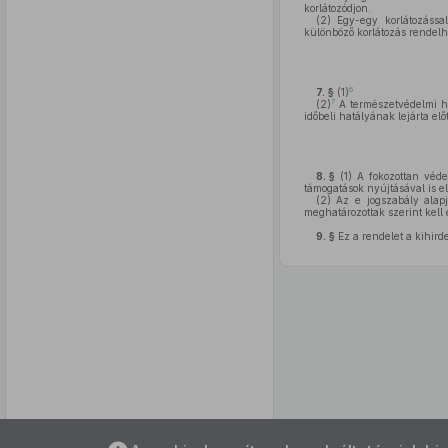
korlátozódjon.
(2)
Egy-egy korlátozással
különböző korlátozás rendelh
6
7. §
(1)
7
(2)
A természetvédelmi hat
időbeli hatályának lejárta el
8. §
(1)
A fokozottan védet
támogatások nyújtásával is elő
(2)
Az e jogszabály alapj
meghatározottak szerint kell e
9. §
Ez a rendelet a kihirde
Az oldalmenübe visszatéréshez