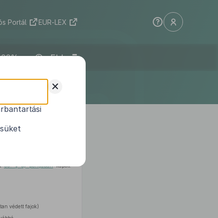
s Portál
EUR-LEX
ELI
+
rbantartási
helye körüli
ésüket
nt
85. §
b)
pontjában
kapott
tan védett fajok)