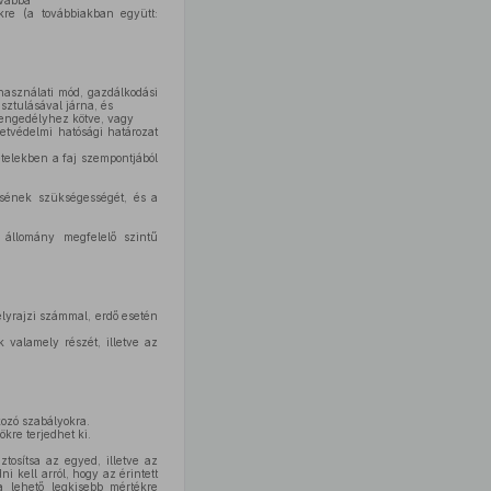
ovábbá
ekre (a továbbiakban együtt:
 használati mód, gazdálkodási
sztulásával járna, és
 engedélyhez kötve, vagy
zetvédelmi hatósági határozat
ételekben a faj szempontjából
ésének szükségességét, és a
y állomány megfelelő szintű
helyrajzi számmal, erdő esetén
k valamely részét, illetve az
kozó szabályokra.
kre terjedhet ki.
tosítsa az egyed, illetve az
 kell arról, hogy az érintett
a lehető legkisebb mértékre